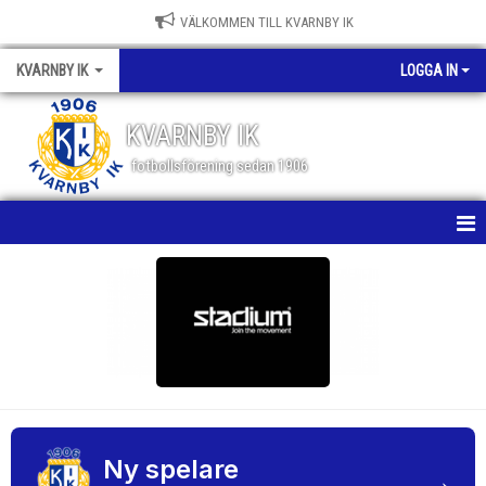
VÄLKOMMEN TILL KVARNBY IK
KVARNBY IK
LOGGA IN
KVARNBY IK
fotbollsförening sedan 1906
HEM
NYHETER
KALENDER
OM KLUBBEN
BILDGALLERI
Ny spelare
→