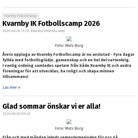
Kvarnby Fotbollscamp
Kvarnby IK Fotbollscamp 2026
2026-06-26 11:29, Kvarnby Fotbollscamp
Foto: Mats Borg
Årets upplaga av Kvarnby Fotbollscamp är nu avslutad - Fyra dagar
fyllda med fotbollsglädje, gemenskap och en hel del vattenkrig.
I vanlig ordning samlades spelare från både Kvarnby IK och andra
föreningar för att utvecklas, ha roligt och skapa minnen
tillsammans!
Läs mer »
Glad sommar önskar vi er alla!
2026-06-26 09:49
Foto: Mats Borg
Från och med måndag inleds semesterperioden för oss på