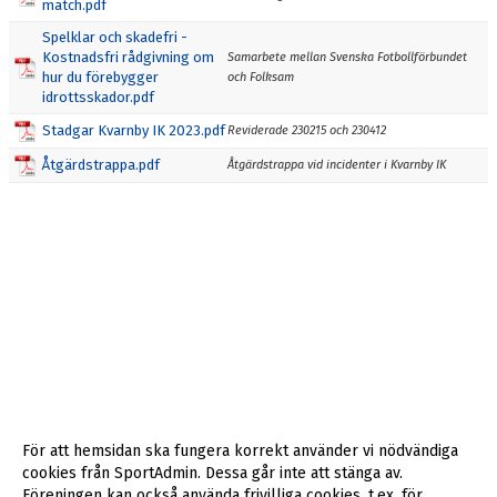
match.pdf
Spelklar och skadefri -
Kostnadsfri rådgivning om
Samarbete mellan Svenska Fotbollförbundet
hur du förebygger
och Folksam
idrottsskador.pdf
Stadgar Kvarnby IK 2023.pdf
Reviderade 230215 och 230412
Åtgärdstrappa.pdf
Åtgärdstrappa vid incidenter i Kvarnby IK
För att hemsidan ska fungera korrekt använder vi nödvändiga
cookies från SportAdmin. Dessa går inte att stänga av.
Föreningen kan också använda frivilliga cookies, t.ex. för