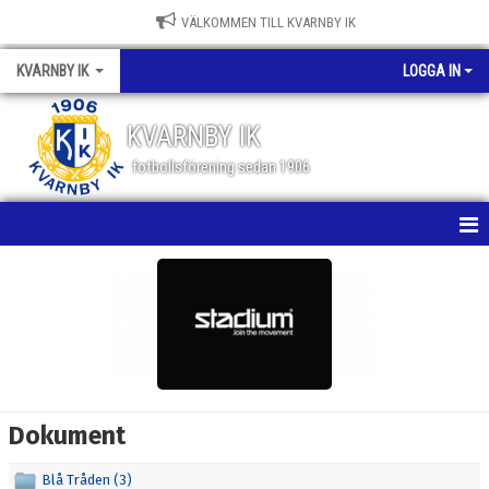
VÄLKOMMEN TILL KVARNBY IK
KVARNBY IK
LOGGA IN
KVARNBY IK
fotbollsförening sedan 1906
HEM
NYHETER
KALENDER
OM KLUBBEN
Dokument
BILDGALLERI
Blå Tråden (3)