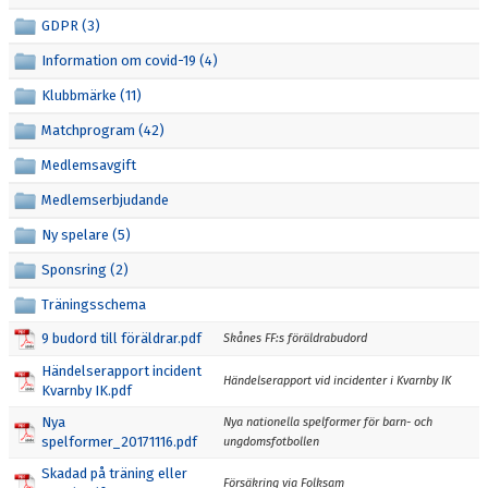
DOKUMENT
GDPR (3)
Information om covid-19 (4)
MEDLEMSKAP
Klubbmärke (11)
LEDARE
Matchprogram (42)
KONTAKT
Medlemsavgift
Medlemserbjudande
Ny spelare (5)
Sponsring (2)
Träningsschema
9 budord till föräldrar.pdf
Skånes FF:s föräldrabudord
Händelserapport incident
Händelserapport vid incidenter i Kvarnby IK
Kvarnby IK.pdf
Nya
Nya nationella spelformer för barn- och
spelformer_20171116.pdf
ungdomsfotbollen
Skadad på träning eller
Försäkring via Folksam