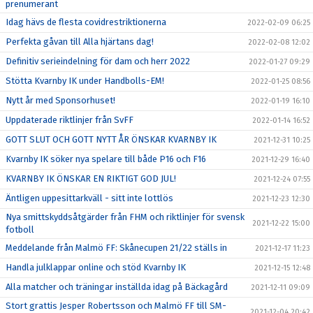
prenumerant
Idag hävs de flesta covidrestriktionerna
2022-02-09 06:25
Perfekta gåvan till Alla hjärtans dag!
2022-02-08 12:02
Definitiv serieindelning för dam och herr 2022
2022-01-27 09:29
Stötta Kvarnby IK under Handbolls-EM!
2022-01-25 08:56
Nytt år med Sponsorhuset!
2022-01-19 16:10
Uppdaterade riktlinjer från SvFF
2022-01-14 16:52
GOTT SLUT OCH GOTT NYTT ÅR ÖNSKAR KVARNBY IK
2021-12-31 10:25
Kvarnby IK söker nya spelare till både P16 och F16
2021-12-29 16:40
KVARNBY IK ÖNSKAR EN RIKTIGT GOD JUL!
2021-12-24 07:55
Äntligen uppesittarkväll - sitt inte lottlös
2021-12-23 12:30
Nya smittskyddsåtgärder från FHM och riktlinjer för svensk
2021-12-22 15:00
fotboll
Meddelande från Malmö FF: Skånecupen 21/22 ställs in
2021-12-17 11:23
Handla julklappar online och stöd Kvarnby IK
2021-12-15 12:48
Alla matcher och träningar inställda idag på Bäckagård
2021-12-11 09:09
Stort grattis Jesper Robertsson och Malmö FF till SM-
2021-12-04 20:42