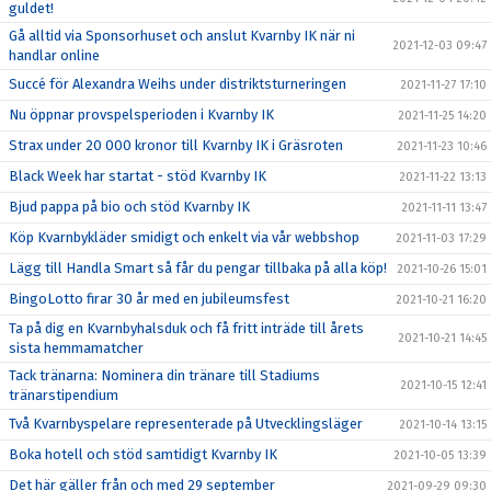
guldet!
Gå alltid via Sponsorhuset och anslut Kvarnby IK när ni
2021-12-03 09:47
handlar online
Succé för Alexandra Weihs under distriktsturneringen
2021-11-27 17:10
Nu öppnar provspelsperioden i Kvarnby IK
2021-11-25 14:20
Strax under 20 000 kronor till Kvarnby IK i Gräsroten
2021-11-23 10:46
Black Week har startat - stöd Kvarnby IK
2021-11-22 13:13
Bjud pappa på bio och stöd Kvarnby IK
2021-11-11 13:47
Köp Kvarnbykläder smidigt och enkelt via vår webbshop
2021-11-03 17:29
Lägg till Handla Smart så får du pengar tillbaka på alla köp!
2021-10-26 15:01
BingoLotto firar 30 år med en jubileumsfest
2021-10-21 16:20
Ta på dig en Kvarnbyhalsduk och få fritt inträde till årets
2021-10-21 14:45
sista hemmamatcher
Tack tränarna: Nominera din tränare till Stadiums
2021-10-15 12:41
tränarstipendium
Två Kvarnbyspelare representerade på Utvecklingsläger
2021-10-14 13:15
Boka hotell och stöd samtidigt Kvarnby IK
2021-10-05 13:39
Det här gäller från och med 29 september
2021-09-29 09:30