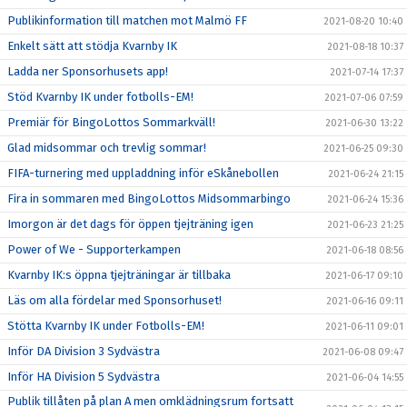
Publikinformation till matchen mot Malmö FF
2021-08-20 10:40
Enkelt sätt att stödja Kvarnby IK
2021-08-18 10:37
Ladda ner Sponsorhusets app!
2021-07-14 17:37
Stöd Kvarnby IK under fotbolls-EM!
2021-07-06 07:59
Premiär för BingoLottos Sommarkväll!
2021-06-30 13:22
Glad midsommar och trevlig sommar!
2021-06-25 09:30
FIFA-turnering med uppladdning inför eSkånebollen
2021-06-24 21:15
Fira in sommaren med BingoLottos Midsommarbingo
2021-06-24 15:36
Imorgon är det dags för öppen tjejträning igen
2021-06-23 21:25
Power of We - Supporterkampen
2021-06-18 08:56
Kvarnby IK:s öppna tjejträningar är tillbaka
2021-06-17 09:10
Läs om alla fördelar med Sponsorhuset!
2021-06-16 09:11
Stötta Kvarnby IK under Fotbolls-EM!
2021-06-11 09:01
Inför DA Division 3 Sydvästra
2021-06-08 09:47
Inför HA Division 5 Sydvästra
2021-06-04 14:55
Publik tillåten på plan A men omklädningsrum fortsatt