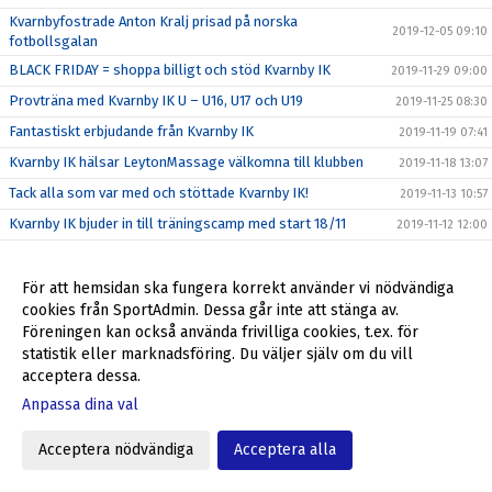
Kvarnbyfostrade Anton Kralj prisad på norska
2019-12-05 09:10
fotbollsgalan
BLACK FRIDAY = shoppa billigt och stöd Kvarnby IK
2019-11-29 09:00
Provträna med Kvarnby IK U – U16, U17 och U19
2019-11-25 08:30
Fantastiskt erbjudande från Kvarnby IK
2019-11-19 07:41
Kvarnby IK hälsar LeytonMassage välkomna till klubben
2019-11-18 13:07
Tack alla som var med och stöttade Kvarnby IK!
2019-11-13 10:57
Kvarnby IK bjuder in till träningscamp med start 18/11
2019-11-12 12:00
Julklappar till anställda och kunder - stöd Kvarnby IK
2019-11-05 08:35
Höst/vinter = Stora intäkter från Sponsorhuset
2019-10-29 11:24
För att hemsidan ska fungera korrekt använder vi nödvändiga
cookies från SportAdmin. Dessa går inte att stänga av.
Richard, Max och Niklas förlänger - leder återtåget
2019-10-25 16:00
Föreningen kan också använda frivilliga cookies, t.ex. för
Stadium Memberdays - 25% rabatt!
2019-10-25 09:15
statistik eller marknadsföring. Du väljer själv om du vill
acceptera dessa.
P04 klara för P16 Nationella 2020
2019-10-20 12:31
Anpassa dina val
P04 kvalar till P16 Nationella 2020
2019-10-16 16:44
Föreningsdagar på Stadium Svågertorp börjar nu
2019-10-07 10:00
Acceptera nödvändiga
Acceptera alla
Ulf Jansson om återkomsten till Kvarnby IK
2019-10-05 09:00