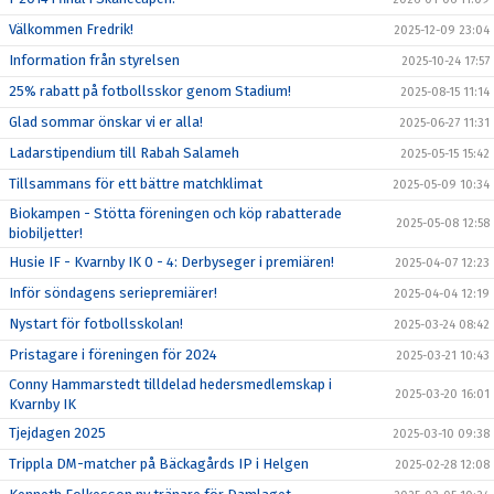
Välkommen Fredrik!
2025-12-09 23:04
Information från styrelsen
2025-10-24 17:57
25% rabatt på fotbollsskor genom Stadium!
2025-08-15 11:14
Glad sommar önskar vi er alla!
2025-06-27 11:31
Ladarstipendium till Rabah Salameh
2025-05-15 15:42
Tillsammans för ett bättre matchklimat
2025-05-09 10:34
Biokampen - Stötta föreningen och köp rabatterade
2025-05-08 12:58
biobiljetter!
Husie IF - Kvarnby IK 0 - 4: Derbyseger i premiären!
2025-04-07 12:23
Inför söndagens seriepremiärer!
2025-04-04 12:19
Nystart för fotbollsskolan!
2025-03-24 08:42
Pristagare i föreningen för 2024
2025-03-21 10:43
Conny Hammarstedt tilldelad hedersmedlemskap i
2025-03-20 16:01
Kvarnby IK
Tjejdagen 2025
2025-03-10 09:38
Trippla DM-matcher på Bäckagårds IP i Helgen
2025-02-28 12:08