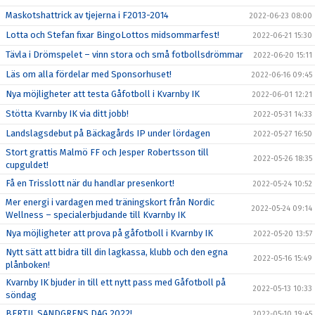
Maskotshattrick av tjejerna i F2013-2014
2022-06-23 08:00
Lotta och Stefan fixar BingoLottos midsommarfest!
2022-06-21 15:30
Tävla i Drömspelet – vinn stora och små fotbollsdrömmar
2022-06-20 15:11
Läs om alla fördelar med Sponsorhuset!
2022-06-16 09:45
Nya möjligheter att testa Gåfotboll i Kvarnby IK
2022-06-01 12:21
Stötta Kvarnby IK via ditt jobb!
2022-05-31 14:33
Landslagsdebut på Bäckagårds IP under lördagen
2022-05-27 16:50
Stort grattis Malmö FF och Jesper Robertsson till
2022-05-26 18:35
cupguldet!
Få en Trisslott när du handlar presenkort!
2022-05-24 10:52
Mer energi i vardagen med träningskort från Nordic
2022-05-24 09:14
Wellness – specialerbjudande till Kvarnby IK
Nya möjligheter att prova på gåfotboll i Kvarnby IK
2022-05-20 13:57
Nytt sätt att bidra till din lagkassa, klubb och den egna
2022-05-16 15:49
plånboken!
Kvarnby IK bjuder in till ett nytt pass med Gåfotboll på
2022-05-13 10:33
söndag
BERTIL SANDGRENS DAG 2022!
2022-05-10 19:45