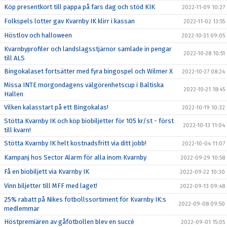
Köp presentkort till pappa på fars dag och stöd KIK
2022-11-09 10:27
Folkspels lotter gav Kvarnby IK klirr i kassan
2022-11-02 13:55
Höstlov och halloween
2022-10-31 09:05
Kvarnbyprofiler och landslagsstjärnor samlade in pengar
2022-10-28 10:51
till ALS
Bingokalaset fortsätter med fyra bingospel och Wilmer X
2022-10-27 08:24
Missa INTE morgondagens välgörenhetscup i Baltiska
2022-10-21 18:45
Hallen
Vilken kalasstart på ett Bingokalas!
2022-10-19 10:32
Stötta Kvarnby IK och köp biobiljetter för 105 kr/st - först
2022-10-13 11:04
till kvarn!
Stötta Kvarnby IK helt kostnadsfritt via ditt jobb!
2022-10-04 11:07
Kampanj hos Sector Alarm för alla inom Kvarnby
2022-09-29 10:58
Få en biobiljett via Kvarnby IK
2022-09-22 10:30
Vinn biljetter till MFF med laget!
2022-09-13 09:48
25% rabatt på Nikes fotbollssortiment för Kvarnby IK:s
2022-09-08 09:50
medlemmar
Höstpremiären av gåfotbollen blev en succé
2022-09-01 15:05