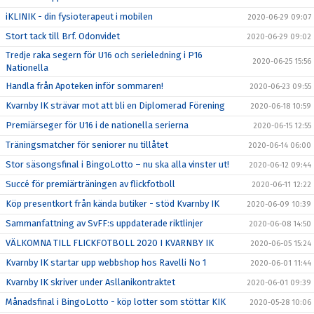
iKLINIK - din fysioterapeut i mobilen
2020-06-29 09:07
Stort tack till Brf. Odonvidet
2020-06-29 09:02
Tredje raka segern för U16 och serieledning i P16
2020-06-25 15:56
Nationella
Handla från Apoteken inför sommaren!
2020-06-23 09:55
Kvarnby IK strävar mot att bli en Diplomerad Förening
2020-06-18 10:59
Premiärseger för U16 i de nationella serierna
2020-06-15 12:55
Träningsmatcher för seniorer nu tillåtet
2020-06-14 06:00
Stor säsongsfinal i BingoLotto – nu ska alla vinster ut!
2020-06-12 09:44
Succé för premiärträningen av flickfotboll
2020-06-11 12:22
Köp presentkort från kända butiker - stöd Kvarnby IK
2020-06-09 10:39
Sammanfattning av SvFF:s uppdaterade riktlinjer
2020-06-08 14:50
VÄLKOMNA TILL FLICKFOTBOLL 2020 I KVARNBY IK
2020-06-05 15:24
Kvarnby IK startar upp webbshop hos Ravelli No 1
2020-06-01 11:44
Kvarnby IK skriver under Asllanikontraktet
2020-06-01 09:39
Månadsfinal i BingoLotto - köp lotter som stöttar KIK
2020-05-28 10:06