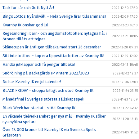
Tack för i år och Gott Nytt År!
2022-12-30 17:30
BingoLottos Nyårskväll – Hela Sverige firar tillsammans!
2022-12-29 17:20
Kvarnby IK önskar god jul
2022-12-23 16:10
Regeländring i barn- och ungdomsfotbollen: nytagna hål i
2022-12-21 10:05
öronen tillåts att tejpas
Skånecupen är äntligen tillbaka med start 26 december
2022-12-20 09:31
Sitt inte lottlös – köp era Uppesittarlotter av Kvarnby IK!
2022-12-19 12:02
Handla julklappar och få pengar tillbaka!
2022-12-13 10:48
Snöröjning på Bäckagårds IP vintern 2022/2023
2022-12-12 12:37
Nu har Kvarnby IK en julkalender!
2022-12-06 12:01
BLACK FRIDAY = shoppa billigt och stöd Kvarnby IK
2022-11-24 23:55
Månadsfinal i Sveriges största sällskapsspel!
2022-11-23 12:09
Black Week har startat - stöd Kvarnby IK
2022-11-22 14:32
En växande tjejverksamhet ger nya mål - Kvarnby IK söker
2022-11-20 13:13
nya nyfikna spelare
Över 18 000 kronor till Kvarnby IK via Svenska Spels
2022-11-09 11:52
Gräsroten