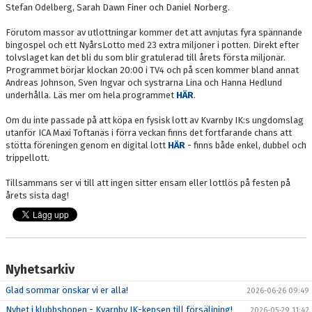
Stefan Odelberg, Sarah Dawn Finer och Daniel Norberg.
Förutom massor av utlottningar kommer det att avnjutas fyra spännande
bingospel och ett NyårsLotto med 23 extra miljoner i potten. Direkt efter
tolvslaget kan det bli du som blir gratulerad till årets första miljonär.
Programmet börjar klockan 20:00 i TV4 och på scen kommer bland annat
Andreas Johnson, Sven Ingvar och systrarna Lina och Hanna Hedlund
underhålla. Läs mer om hela programmet
HÄR
.
Om du inte passade på att köpa en fysisk lott av Kvarnby IK:s ungdomslag
utanför ICA Maxi Toftanäs i förra veckan finns det fortfarande chans att
stötta föreningen genom en digital lott
HÄR
- finns både enkel, dubbel och
trippellott.
Tillsammans ser vi till att ingen sitter ensam eller lottlös på festen på
årets sista dag!
Nyhetsarkiv
Glad sommar önskar vi er alla!
2026-06-26 09:49
Nyhet i klubbshopen - Kvarnby IK-kepsen till försäljning!
2026-05-29 11:42