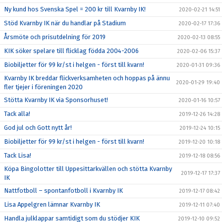
Ny kund hos Svenska Spel = 200 kr till Kvarnby IK!
2020-02-21 14:51
Stöd Kvarnby IK när du handlar på Stadium
2020-02-17 17:36
Årsmöte och prisutdelning för 2019
2020-02-13 08:55
KIK söker spelare till flicklag födda 2004-2006
2020-02-06 15:37
Biobiljetter för 99 kr/st i helgen - först till kvarn!
2020-01-31 09:36
Kvarnby IK breddar flickverksamheten och hoppas på ännu
2020-01-29 19:40
fler tjejer i föreningen 2020
Stötta Kvarnby IK via Sponsorhuset!
2020-01-16 10:57
Tack alla!
2019-12-26 14:28
God jul och Gott nytt år!
2019-12-24 10:15
Biobiljetter för 99 kr/st i helgen - först till kvarn!
2019-12-20 10:18
Tack Lisa!
2019-12-18 08:56
Köpa Bingolotter till Uppesittarkvällen och stötta Kvarnby
2019-12-17 17:37
IK
Nattfotboll – spontanfotboll i Kvarnby IK
2019-12-17 08:42
Lisa Appelgren lämnar Kvarnby IK
2019-12-11 07:40
Handla julklappar samtidigt som du stödjer KIK
2019-12-10 09:52