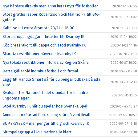
Nya hårdare direktiv men ännu inget nytt för fotbollen
2020-11-16 17:25
Stort grattis Jesper Robertsson och Malmö FF till SM-
2020-11-09 11:02
guldet!
Kallelse till extra årsmöte 23/11 kl 18.00
2020-11-07 18:53
Stora shoppingdagar = Intäkter till Kvarnby IK
2020-11-04 10:22
Köp presentkort till pappa och stöd Kvarnby IK
2020-11-02 14:16
Skärpta restriktioner påverkar Kvarnby IK
2020-10-28 20:30
Nya lokala restriktioner införda av Region Skåne
2020-10-27 16:02
Detta gäller vid inomhusfotboll och futsal
2020-10-27 09:58
Lägg till Handla Smart så får du pengar tillbaka på alla
2020-10-20 14:33
köp!
Kvalspel för Nationelltspel stundar för de äldre
2020-10-15 12:55
ungdomslagen
Stöd Kvarnby IK när du spelar hos Svenska Spel!
2020-09-25 10:27
Ännu en succéartad flickträning står på vänt ikväll
2020-09-09 10:59
SUPERWEEK = mer pengar till dig och Kvarnby IK
2020-09-07 16:18
Slutspelsgrupp A i P16 Nationella klart
2020-09-07 12:38