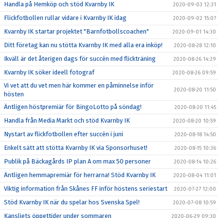
Handla på Hemköp och stöd Kvarnby IK
2020-09-03 12:31
Flickfotbollen rullar vidare i Kvarnby IK idag
2020-09-02 15:07
Kvarnby IK startar projektet "Barnfotbollscoachen"
2020-09-01 14:30
Ditt företag kan nu stötta Kvarnby IK med alla era inköp!
2020-08-28 12:10
Ikväll är det återigen dags för succén med flickträning
2020-08-26 14:29
Kvarnby IK söker ideell fotograf
2020-08-26 09:59
Vi vet att du vet men här kommer en påminnelse inför
2020-08-20 11:50
hösten
Äntligen höstpremiär för BingoLotto på söndag!
2020-08-20 11:45
Handla från Media Markt och stöd Kvarnby IK
2020-08-20 10:59
Nystart av flickfotbollen efter succén i juni
2020-08-18 14:50
Enkelt sätt att stötta Kvarnby IK via Sponsorhuset!
2020-08-15 10:36
Publik på Bäckagårds IP plan A om max 50 personer
2020-08-14 10:26
Äntligen hemmapremiär för herrarna! Stöd Kvarnby IK
2020-08-04 11:01
Viktig information från Skånes FF inför höstens seriestart
2020-07-27 12:00
Stöd Kvarnby IK när du spelar hos Svenska Spel!
2020-07-08 10:59
Kansliets öppettider under sommaren
2020-06-29 09:30