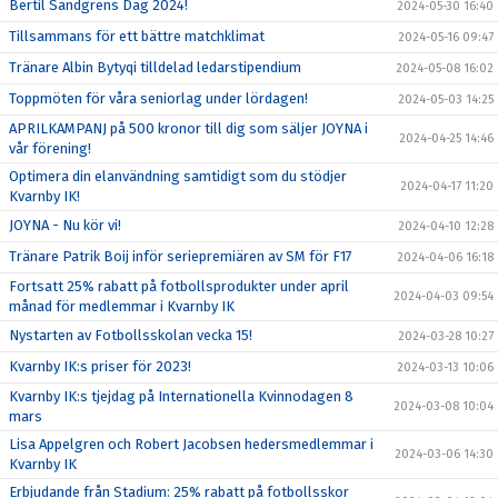
Bertil Sandgrens Dag 2024!
2024-05-30 16:40
Tillsammans för ett bättre matchklimat
2024-05-16 09:47
Tränare Albin Bytyqi tilldelad ledarstipendium
2024-05-08 16:02
Toppmöten för våra seniorlag under lördagen!
2024-05-03 14:25
APRILKAMPANJ på 500 kronor till dig som säljer JOYNA i
2024-04-25 14:46
vår förening!
Optimera din elanvändning samtidigt som du stödjer
2024-04-17 11:20
Kvarnby IK!
JOYNA - Nu kör vi!
2024-04-10 12:28
Tränare Patrik Boij inför seriepremiären av SM för F17
2024-04-06 16:18
Fortsatt 25% rabatt på fotbollsprodukter under april
2024-04-03 09:54
månad för medlemmar i Kvarnby IK
Nystarten av Fotbollsskolan vecka 15!
2024-03-28 10:27
Kvarnby IK:s priser för 2023!
2024-03-13 10:06
Kvarnby IK:s tjejdag på Internationella Kvinnodagen 8
2024-03-08 10:04
mars
Lisa Appelgren och Robert Jacobsen hedersmedlemmar i
2024-03-06 14:30
Kvarnby IK
Erbjudande från Stadium: 25% rabatt på fotbollsskor