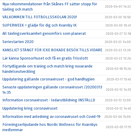
Nya rekommendationer från Skånes FF sätter stopp för
2020-04-01 14:32
tävling och match
VÄLKOMMEN TILL FOTBOLLSSKOLAN 2020!
2020-03-30 10:50
SUPERWEEK = glädje för dig och Kvarnby IK
2020-03-30 10:41
All tävlingsverksamhet genomförs som planerat
2020-03-27 12:18
Seriestarten 2020
2020-03-23 14:00
KANSLIET STÄNGT FÖR ICKE BOKADE BESÖK TILLS VIDARE
2020-03-23 13:30
Lär känna Sponsorhuset och få en gratis Trisslott
2020-03-23 13:26
Förtydligande om träning och match kring nuvarande
2020-03-18 15:26
händelseutveckling
Uppdatering gällande coronaviruset - god handhygien
2020-03-17 15:45
Senaste uppdateringen gällande coronaviruset /20200313
2020-03-13 14:35
14:35
Information coronaviruset - ledarutbildning INSTÄLLD
2020-03-13 12:00
Uppdatering kring coronaviruset
2020-03-12 14:45
Information med anledning av coronaviruset och Covid-19
2020-03-06 15:00
Föreningserbjudande hos Nordic Wellness för Kvarnbys
2020-03-05 17:15
medlemmar