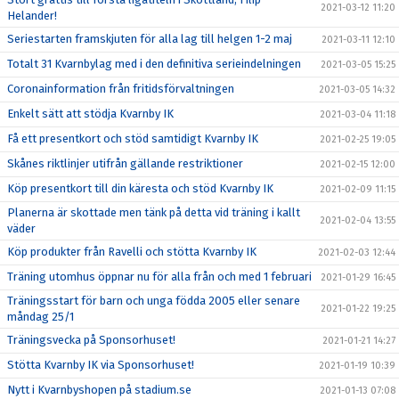
2021-03-12 11:20
Helander!
Seriestarten framskjuten för alla lag till helgen 1-2 maj
2021-03-11 12:10
Totalt 31 Kvarnbylag med i den definitiva serieindelningen
2021-03-05 15:25
Coronainformation från fritidsförvaltningen
2021-03-05 14:32
Enkelt sätt att stödja Kvarnby IK
2021-03-04 11:18
Få ett presentkort och stöd samtidigt Kvarnby IK
2021-02-25 19:05
Skånes riktlinjer utifrån gällande restriktioner
2021-02-15 12:00
Köp presentkort till din käresta och stöd Kvarnby IK
2021-02-09 11:15
Planerna är skottade men tänk på detta vid träning i kallt
2021-02-04 13:55
väder
Köp produkter från Ravelli och stötta Kvarnby IK
2021-02-03 12:44
Träning utomhus öppnar nu för alla från och med 1 februari
2021-01-29 16:45
Träningsstart för barn och unga födda 2005 eller senare
2021-01-22 19:25
måndag 25/1
Träningsvecka på Sponsorhuset!
2021-01-21 14:27
Stötta Kvarnby IK via Sponsorhuset!
2021-01-19 10:39
Nytt i Kvarnbyshopen på stadium.se
2021-01-13 07:08