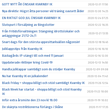
GOTT NYTT ÅR ÖNSKAR KVARNBY IK
2020-12-31 17:50
Nya direktiv: Högst åtta personer vid träning oavsett ålder
2020-12-30 14:25
EN RIKTIGT GOD JUL ÖNSKAR KVARNBY IK
2020-12-24 07:25
Slutspurt i försäljning av Bingolotter
2020-12-22 16:35
Från Fritidsförvaltningen: Stängning idrottslokaler och
2020-12-21 13:55
anläggningar 21/12-24/1
Snart dags för den största uppesittarkvällen någonsin!
2020-12-18 16:45
Julklappstips från Kvarnby IK
2020-12-16 16:10
Bäckagårds IP stängt till och med 11 januari
2020-12-16 12:30
Uppdaterade riktlinjer kring Covid-19
2020-12-13 14:50
Handla julklappar samtidigt som du stödjer Kvarnby
2020-12-09 09:08
Nu har Kvarnby IK en julkalender!
2020-12-04 11:43
Black Friday = shoppa billigt och stöd samtidigt Kvarnby IK
2020-11-26 12:54
Black Week har startat - shoppa billigt och stöd Kvarnby
2020-11-23 10:00
IK
Inför extra årsmöte den 23 nov kl 18.00
2020-11-19 10:02
De skärpta restriktionerna förlängs i Skåne
2020-11-17 17:35