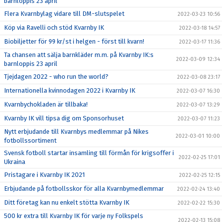
barnloppis 23 april
Flera Kvarnbylag vidare till DM-slutspelet
2022-03-23 10:56
Köp via Ravelli och stöd Kvarnby IK
2022-03-18 14:57
Biobiljetter för 99 kr/st i helgen - först till kvarn!
2022-03-17 11:36
Ta chansen att sälja barnkläder m.m. på Kvarnby IK:s
2022-03-09 12:34
barnloppis 23 april
Tjejdagen 2022 - who run the world?
2022-03-08 23:17
Internationella kvinnodagen 2022 i Kvarnby IK
2022-03-07 16:30
Kvarnbychokladen är tillbaka!
2022-03-07 13:29
Kvarnby IK vill tipsa dig om Sponsorhuset
2022-03-07 11:23
Nytt erbjudande till Kvarnbys medlemmar på Nikes
2022-03-01 10:00
fotbollssortiment
Svensk fotboll startar insamling till förmån för krigsoffer i
2022-02-25 17:01
Ukraina
Pristagare i Kvarnby IK 2021
2022-02-25 12:15
Erbjudande på fotbollsskor för alla Kvarnbymedlemmar
2022-02-24 13:40
Ditt företag kan nu enkelt stötta Kvarnby IK
2022-02-22 15:30
500 kr extra till Kvarnby IK för varje ny Folkspels
2022-02-13 15:08