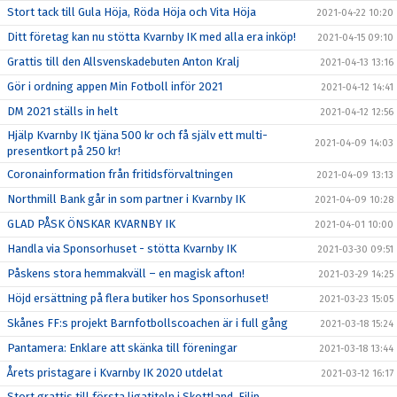
Stort tack till Gula Höja, Röda Höja och Vita Höja
2021-04-22 10:20
Ditt företag kan nu stötta Kvarnby IK med alla era inköp!
2021-04-15 09:10
Grattis till den Allsvenskadebuten Anton Kralj
2021-04-13 13:16
Gör i ordning appen Min Fotboll inför 2021
2021-04-12 14:41
DM 2021 ställs in helt
2021-04-12 12:56
Hjälp Kvarnby IK tjäna 500 kr och få själv ett multi-
2021-04-09 14:03
presentkort på 250 kr!
Coronainformation från fritidsförvaltningen
2021-04-09 13:13
Northmill Bank går in som partner i Kvarnby IK
2021-04-09 10:28
GLAD PÅSK ÖNSKAR KVARNBY IK
2021-04-01 10:00
Handla via Sponsorhuset - stötta Kvarnby IK
2021-03-30 09:51
Påskens stora hemmakväll – en magisk afton!
2021-03-29 14:25
Höjd ersättning på flera butiker hos Sponsorhuset!
2021-03-23 15:05
Skånes FF:s projekt Barnfotbollscoachen är i full gång
2021-03-18 15:24
Pantamera: Enklare att skänka till föreningar
2021-03-18 13:44
Årets pristagare i Kvarnby IK 2020 utdelat
2021-03-12 16:17
Stort grattis till första ligatiteln i Skottland, Filip