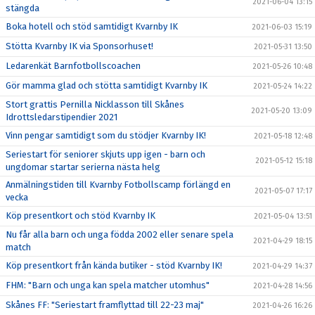
2021-06-04 13:15
stängda
Boka hotell och stöd samtidigt Kvarnby IK
2021-06-03 15:19
Stötta Kvarnby IK via Sponsorhuset!
2021-05-31 13:50
Ledarenkät Barnfotbollscoachen
2021-05-26 10:48
Gör mamma glad och stötta samtidigt Kvarnby IK
2021-05-24 14:22
Stort grattis Pernilla Nicklasson till Skånes
2021-05-20 13:09
Idrottsledarstipendier 2021
Vinn pengar samtidigt som du stödjer Kvarnby IK!
2021-05-18 12:48
Seriestart för seniorer skjuts upp igen - barn och
2021-05-12 15:18
ungdomar startar serierna nästa helg
Anmälningstiden till Kvarnby Fotbollscamp förlängd en
2021-05-07 17:17
vecka
Köp presentkort och stöd Kvarnby IK
2021-05-04 13:51
Nu får alla barn och unga födda 2002 eller senare spela
2021-04-29 18:15
match
Köp presentkort från kända butiker - stöd Kvarnby IK!
2021-04-29 14:37
FHM: "Barn och unga kan spela matcher utomhus"
2021-04-28 14:56
Skånes FF: "Seriestart framflyttad till 22-23 maj"
2021-04-26 16:26