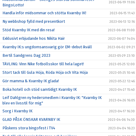
2023-06-19 11:06
BingoLotto!
Handla inför midsommar och stötta Kvarnby IK!
2023-06-15 11:43
Ny webbshop fylld med presentkort
2023-06-13 12:16
Stöd Kvarnby IK med din resa!
2023-06-08 11:00
Exklusivt erbjudande hos Nikita Hair
2023-06-07 14:04
Kvarnby IK:s ungdomsansvarig gör EM-debut ikväll
2023-06-02 09:21
Bertil Sandgrens Dag 2023
2023-05-29 23:10
TÄVLING: Vinn Nike fotbollsskor till hela laget!
2023-05-25 12:00
Stort tack till Gula Höja, Röda Höja och Vita Höja
2023-05-25 10:46
Gör mamma & Kvarnby IK glada!
2023-05-22 12:46
Boka hotell och stöd samtidigt Kvarnby IK
2023-04-27 15:40
Leif Dahlgren ny hedersmedlem i Kvarnby IK: "Kvarnby IK
2023-04-26 16:05
blev en livsstil för mig"
Sorg i Kvarnby IK
2023-04-17 16:30
GLAD PÅSK ÖNSKAR KVARNBY IK
2023-04-06 14:30
Påskens stora bingofest i TV4
2023-04-04 16:23