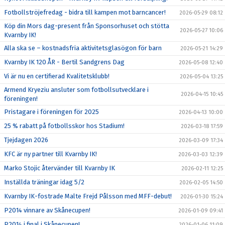
Fotbollströjefredag - bidra till kampen mot barncancer!
2026-05-29 08:12
Köp din Mors dag-present från Sponsorhuset och stötta
2026-05-27 10:06
Kvarnby IK!
Alla ska se – kostnadsfria aktivitetsglasögon för barn
2026-05-21 14:29
Kvarnby IK 120 ÅR - Bertil Sandgrens Dag
2026-05-08 12:40
Vi är nu en certifierad Kvalitetsklubb!
2026-05-04 13:25
Armend Kryeziu ansluter som fotbollsutvecklare i
2026-04-15 10:45
föreningen!
Pristagare i föreningen för 2025
2026-04-13 10:00
25 % rabatt på fotbollsskor hos Stadium!
2026-03-18 17:59
Tjejdagen 2026
2026-03-09 17:34
KFC är ny partner till Kvarnby IK!
2026-03-03 12:39
Marko Stojic återvänder till Kvarnby IK
2026-02-11 12:25
Inställda träningar idag 5/2
2026-02-05 14:50
Kvarnby IK-fostrade Malte Frejd Pålsson med MFF-debut!
2026-01-30 15:24
P2014 vinnare av Skånecupen!
2026-01-09 09:41
P2014 i final i Skånecupen!
2026-01-06 11:09