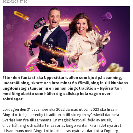
2022-12-29 17:20
DOKUMENT
MEDLEMSKAP
LEDARE
KONTAKT
Efter den fantastiska Uppesittarkvällen som bjöd på spänning,
underhållning, skratt och inte minst fin försäljning in till klubbens
ungdomslag stundar nu en annan bingotradition – Nyårsafton
med BingoLotto som håller dig sällskap hela vägen över
tolvslaget.
Lördagen den 31 december ska 2022 dansas ut och 2023 ska firas in.
BingoLotto bjuder enligt tradition in till sin egen nyårskväll där hela
Sverige kan fira tillsammans. En magisk festkväll fylld av musik,
underhållning och såklart massor av bingo väntar. Fira in det nya året
tillsammans med BingoLotto och deras nyårsvärdar Lotta Engberg,