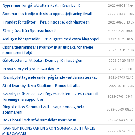
Nypremiär för gåfotbollen ikväll i Kvarnby IK
2022-08-31 14:44
Sommarens tredje och sista öppna tjejträning ikväll
2022-08-30 15:05
Firandet fortsätter – fyra bingospel och vinstregn
2022-08-30 13:55
Få en gåva från Sponsorhuset!
2022-08-23 16:03
Äntligen höstpremiär – 28 augusti med extra bingospel
2022-08-23 10:51
Öppna tjejträningar i Kvarnby IK är tillbaka för tredje
2022-08-15 14:45
sommaren i följd
Gåfotbollen är tillbaka i Kvarnby IK i höst igen
2022-07-29 15:15
Prova Storytel gratis i 40 dagar!
2022-07-16 11:01
Kvarnbydeltagande under pågående världsmästerskap
2022-07-15 12:40
Stöd Kvarnby IK via Stadium - Bonus till alla!
2022-07-11 12:35
Kvarnby IK är en del av Flüggerandelen – 20% rabatt till
2022-07-01 09:11
föreningens supportrar
BingoLottos Sommarkväll – varje söndag hela
2022-06-29 08:20
sommaren!
Boka hotell och stöd samtidigt Kvarnby IK
2022-06-28 10:21
KVARNBY IK ÖNSKAR EN SKÖN SOMMAR OCH HÄRLIG
2022-06-23 12:10
MIDSOMMAR!