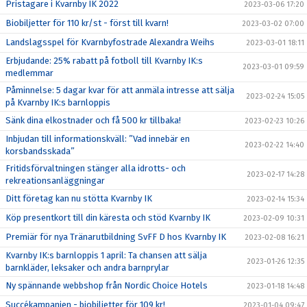
Pristagare i Kvarnby IK 2022
2023-03-06 17:20
Biobiljetter för 110 kr/st - först till kvarn!
2023-03-02 07:00
Landslagsspel för Kvarnbyfostrade Alexandra Weihs
2023-03-01 18:11
Erbjudande: 25% rabatt på fotboll till Kvarnby IK:s
2023-03-01 09:59
medlemmar
Påminnelse: 5 dagar kvar för att anmäla intresse att sälja
2023-02-24 15:05
på Kvarnby IK:s barnloppis
Sänk dina elkostnader och få 500 kr tillbaka!
2023-02-23 10:26
Inbjudan till informationskväll: ”Vad innebär en
2023-02-22 14:40
korsbandsskada”
Fritidsförvaltningen stänger alla idrotts- och
2023-02-17 14:28
rekreationsanläggningar
Ditt företag kan nu stötta Kvarnby IK
2023-02-14 15:34
Köp presentkort till din käresta och stöd Kvarnby IK
2023-02-09 10:31
Premiär för nya Tränarutbildning SvFF D hos Kvarnby IK
2023-02-08 16:21
Kvarnby IK:s barnloppis 1 april: Ta chansen att sälja
2023-01-26 12:35
barnkläder, leksaker och andra barnprylar
Ny spännande webbshop från Nordic Choice Hotels
2023-01-18 14:48
Succékampanjen - biobiljetter för 109 kr!
2023-01-04 09:47