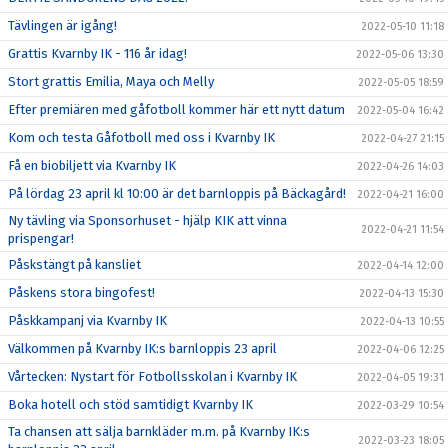
Tävlingen är igång!
2022-05-10 11:18
Grattis Kvarnby IK - 116 år idag!
2022-05-06 13:30
Stort grattis Emilia, Maya och Melly
2022-05-05 18:59
Efter premiären med gåfotboll kommer här ett nytt datum
2022-05-04 16:42
Kom och testa Gåfotboll med oss i Kvarnby IK
2022-04-27 21:15
Få en biobiljett via Kvarnby IK
2022-04-26 14:03
På lördag 23 april kl 10:00 är det barnloppis på Bäckagård!
2022-04-21 16:00
Ny tävling via Sponsorhuset - hjälp KIK att vinna
2022-04-21 11:54
prispengar!
Påskstängt på kansliet
2022-04-14 12:00
Påskens stora bingofest!
2022-04-13 15:30
Påskkampanj via Kvarnby IK
2022-04-13 10:55
Välkommen på Kvarnby IK:s barnloppis 23 april
2022-04-06 12:25
Vårtecken: Nystart för Fotbollsskolan i Kvarnby IK
2022-04-05 19:31
Boka hotell och stöd samtidigt Kvarnby IK
2022-03-29 10:54
Ta chansen att sälja barnkläder m.m. på Kvarnby IK:s
2022-03-23 18:05