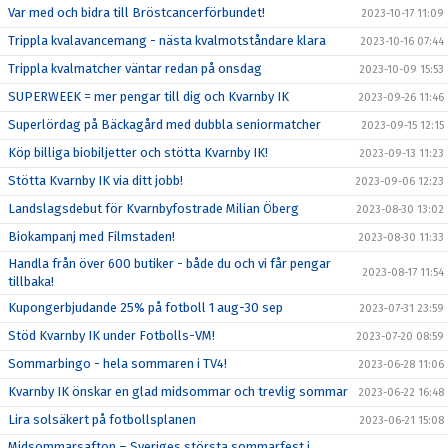
Var med och bidra till Bröstcancerförbundet!
2023-10-17 11:09
Trippla kvalavancemang - nästa kvalmotståndare klara
2023-10-16 07:44
Trippla kvalmatcher väntar redan på onsdag
2023-10-09 15:53
SUPERWEEK = mer pengar till dig och Kvarnby IK
2023-09-26 11:46
Superlördag på Bäckagård med dubbla seniormatcher
2023-09-15 12:15
Köp billiga biobiljetter och stötta Kvarnby IK!
2023-09-13 11:23
Stötta Kvarnby IK via ditt jobb!
2023-09-06 12:23
Landslagsdebut för Kvarnbyfostrade Milian Öberg
2023-08-30 13:02
Biokampanj med Filmstaden!
2023-08-30 11:33
Handla från över 600 butiker - både du och vi får pengar
2023-08-17 11:54
tillbaka!
Kupongerbjudande 25% på fotboll 1 aug-30 sep
2023-07-31 23:59
Stöd Kvarnby IK under Fotbolls-VM!
2023-07-20 08:59
Sommarbingo - hela sommaren i TV4!
2023-06-28 11:06
Kvarnby IK önskar en glad midsommar och trevlig sommar
2023-06-22 16:48
Lira solsäkert på fotbollsplanen
2023-06-21 15:08
Midsommarsafton – Sveriges största sommarfest i