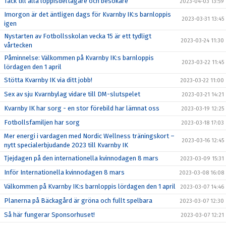
Tack till alla loppisdeltagare och besökare
2023-04-03 13:59
Imorgon är det äntligen dags för Kvarnby IK:s barnloppis
2023-03-31 13:45
igen
Nystarten av Fotbollsskolan vecka 15 är ett tydligt
2023-03-24 11:30
vårtecken
Påminnelse: Välkommen på Kvarnby IK:s barnloppis
2023-03-22 11:45
lördagen den 1 april
Stötta Kvarnby IK via ditt jobb!
2023-03-22 11:00
Sex av sju Kvarnbylag vidare till DM-slutspelet
2023-03-21 14:21
Kvarnby IK har sorg - en stor förebild har lämnat oss
2023-03-19 12:25
Fotbollsfamiljen har sorg
2023-03-18 17:03
Mer energi i vardagen med Nordic Wellness träningskort –
2023-03-16 12:45
nytt specialerbjudande 2023 till Kvarnby IK
Tjejdagen på den internationella kvinnodagen 8 mars
2023-03-09 15:31
Inför Internationella kvinnodagen 8 mars
2023-03-08 16:08
Välkommen på Kvarnby IK:s barnloppis lördagen den 1 april
2023-03-07 14:46
Planerna på Bäckagård är gröna och fullt spelbara
2023-03-07 12:30
Så här fungerar Sponsorhuset!
2023-03-07 12:21