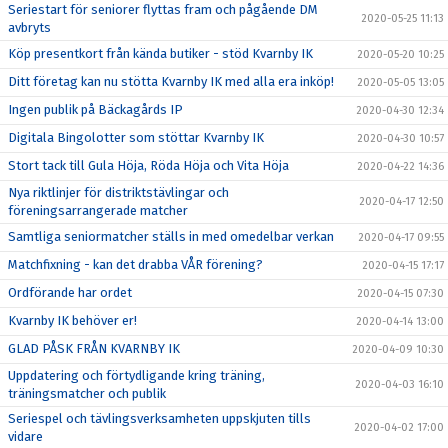
Seriestart för seniorer flyttas fram och pågående DM
2020-05-25 11:13
avbryts
Köp presentkort från kända butiker - stöd Kvarnby IK
2020-05-20 10:25
Ditt företag kan nu stötta Kvarnby IK med alla era inköp!
2020-05-05 13:05
Ingen publik på Bäckagårds IP
2020-04-30 12:34
Digitala Bingolotter som stöttar Kvarnby IK
2020-04-30 10:57
Stort tack till Gula Höja, Röda Höja och Vita Höja
2020-04-22 14:36
Nya riktlinjer för distriktstävlingar och
2020-04-17 12:50
föreningsarrangerade matcher
Samtliga seniormatcher ställs in med omedelbar verkan
2020-04-17 09:55
Matchfixning - kan det drabba VÅR förening?
2020-04-15 17:17
Ordförande har ordet
2020-04-15 07:30
Kvarnby IK behöver er!
2020-04-14 13:00
GLAD PÅSK FRÅN KVARNBY IK
2020-04-09 10:30
Uppdatering och förtydligande kring träning,
2020-04-03 16:10
träningsmatcher och publik
Seriespel och tävlingsverksamheten uppskjuten tills
2020-04-02 17:00
vidare