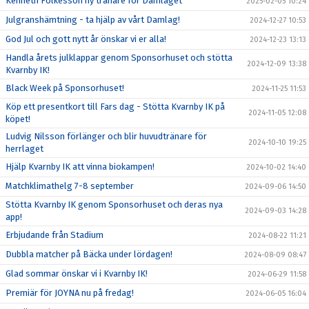
Kenneth Folkesson ny tränare för Damlaget
2025-02-05 10:24
Julgranshämtning - ta hjälp av vårt Damlag!
2024-12-27 10:53
God Jul och gott nytt år önskar vi er alla!
2024-12-23 13:13
Handla årets julklappar genom Sponsorhuset och stötta
2024-12-09 13:38
Kvarnby IK!
Black Week på Sponsorhuset!
2024-11-25 11:53
Köp ett presentkort till Fars dag - Stötta Kvarnby IK på
2024-11-05 12:08
köpet!
Ludvig Nilsson förlänger och blir huvudtränare för
2024-10-10 19:25
herrlaget
Hjälp Kvarnby IK att vinna biokampen!
2024-10-02 14:40
Matchklimathelg 7-8 september
2024-09-06 14:50
Stötta Kvarnby IK genom Sponsorhuset och deras nya
2024-09-03 14:28
app!
Erbjudande från Stadium
2024-08-22 11:21
Dubbla matcher på Bäcka under lördagen!
2024-08-09 08:47
Glad sommar önskar vi i Kvarnby IK!
2024-06-29 11:58
Premiär för JOYNA nu på fredag!
2024-06-05 16:04