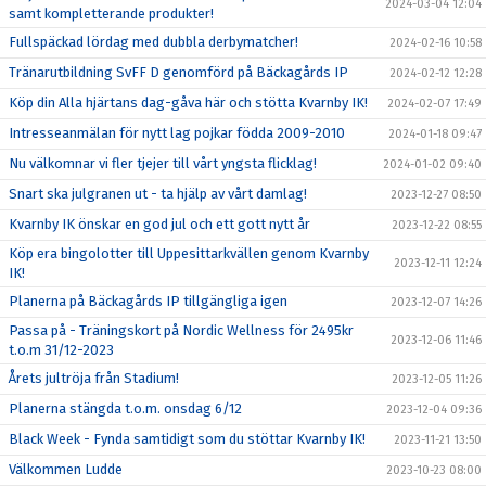
2024-03-04 12:04
samt kompletterande produkter!
Fullspäckad lördag med dubbla derbymatcher!
2024-02-16 10:58
Tränarutbildning SvFF D genomförd på Bäckagårds IP
2024-02-12 12:28
Köp din Alla hjärtans dag-gåva här och stötta Kvarnby IK!
2024-02-07 17:49
Intresseanmälan för nytt lag pojkar födda 2009-2010
2024-01-18 09:47
Nu välkomnar vi fler tjejer till vårt yngsta flicklag!
2024-01-02 09:40
Snart ska julgranen ut - ta hjälp av vårt damlag!
2023-12-27 08:50
Kvarnby IK önskar en god jul och ett gott nytt år
2023-12-22 08:55
Köp era bingolotter till Uppesittarkvällen genom Kvarnby
2023-12-11 12:24
IK!
Planerna på Bäckagårds IP tillgängliga igen
2023-12-07 14:26
Passa på - Träningskort på Nordic Wellness för 2495kr
2023-12-06 11:46
t.o.m 31/12-2023
Årets jultröja från Stadium!
2023-12-05 11:26
Planerna stängda t.o.m. onsdag 6/12
2023-12-04 09:36
Black Week - Fynda samtidigt som du stöttar Kvarnby IK!
2023-11-21 13:50
Välkommen Ludde
2023-10-23 08:00