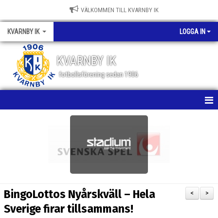
VÄLKOMMEN TILL KVARNBY IK
KVARNBY IK
LOGGA IN
KVARNBY IK
fotbollsförening sedan 1906
HEM
NYHETER
KALENDER
OM KLUBBEN
BingoLottos Nyårskväll – Hela
<
>
BILDGALLERI
Sverige firar tillsammans!