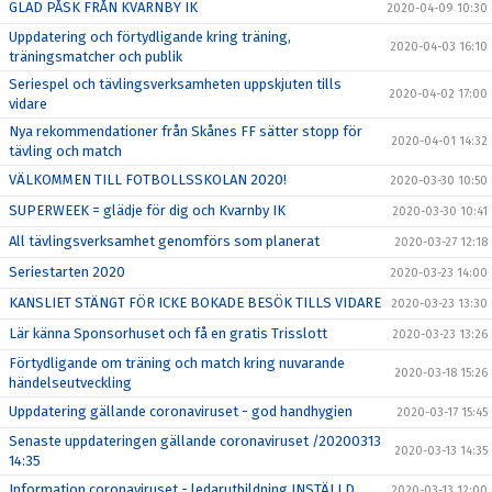
GLAD PÅSK FRÅN KVARNBY IK
2020-04-09 10:30
Uppdatering och förtydligande kring träning,
2020-04-03 16:10
träningsmatcher och publik
Seriespel och tävlingsverksamheten uppskjuten tills
2020-04-02 17:00
vidare
Nya rekommendationer från Skånes FF sätter stopp för
2020-04-01 14:32
tävling och match
VÄLKOMMEN TILL FOTBOLLSSKOLAN 2020!
2020-03-30 10:50
SUPERWEEK = glädje för dig och Kvarnby IK
2020-03-30 10:41
All tävlingsverksamhet genomförs som planerat
2020-03-27 12:18
Seriestarten 2020
2020-03-23 14:00
KANSLIET STÄNGT FÖR ICKE BOKADE BESÖK TILLS VIDARE
2020-03-23 13:30
Lär känna Sponsorhuset och få en gratis Trisslott
2020-03-23 13:26
Förtydligande om träning och match kring nuvarande
2020-03-18 15:26
händelseutveckling
Uppdatering gällande coronaviruset - god handhygien
2020-03-17 15:45
Senaste uppdateringen gällande coronaviruset /20200313
2020-03-13 14:35
14:35
Information coronaviruset - ledarutbildning INSTÄLLD
2020-03-13 12:00