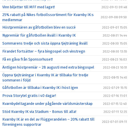
Vinn biljetter till MFF med laget!
2022-09-13 09:48
25% rabatt på Nikes fotbollssortiment för Kvarnby IK:s
2022-09-08 09:50
medlemmar
Höstpremiären av gåfotbollen blev en succé
2022-09-01 15:05
Nypremiär för gåfotbollen ikväll i Kvarnby IK
2022-08-31 14:44
Sommarens tredje och sista öppna tjejträning ikväll
2022-08-30 15:05
Firandet fortsätter – fyra bingospel och vinstregn
2022-08-30 13:55
Få en gåva från Sponsorhuset!
2022-08-23 16:03
Äntligen höstpremiär – 28 augusti med extra bingospel
2022-08-23 10:51
Öppna tjejträningar i Kvarnby IK är tillbaka för tredje
2022-08-15 14:45
sommaren i följd
Gåfotbollen är tillbaka i Kvarnby IK i höst igen
2022-07-29 15:15
Prova Storytel gratis i 40 dagar!
2022-07-16 11:01
Kvarnbydeltagande under pågående världsmästerskap
2022-07-15 12:40
Stöd Kvarnby IK via Stadium - Bonus till alla!
2022-07-11 12:35
Kvarnby IK är en del av Flüggerandelen – 20% rabatt till
2022-07-01 09:11
föreningens supportrar