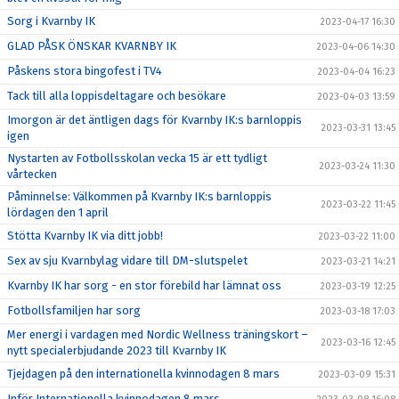
Sorg i Kvarnby IK
2023-04-17 16:30
GLAD PÅSK ÖNSKAR KVARNBY IK
2023-04-06 14:30
Påskens stora bingofest i TV4
2023-04-04 16:23
Tack till alla loppisdeltagare och besökare
2023-04-03 13:59
Imorgon är det äntligen dags för Kvarnby IK:s barnloppis
2023-03-31 13:45
igen
Nystarten av Fotbollsskolan vecka 15 är ett tydligt
2023-03-24 11:30
vårtecken
Påminnelse: Välkommen på Kvarnby IK:s barnloppis
2023-03-22 11:45
lördagen den 1 april
Stötta Kvarnby IK via ditt jobb!
2023-03-22 11:00
Sex av sju Kvarnbylag vidare till DM-slutspelet
2023-03-21 14:21
Kvarnby IK har sorg - en stor förebild har lämnat oss
2023-03-19 12:25
Fotbollsfamiljen har sorg
2023-03-18 17:03
Mer energi i vardagen med Nordic Wellness träningskort –
2023-03-16 12:45
nytt specialerbjudande 2023 till Kvarnby IK
Tjejdagen på den internationella kvinnodagen 8 mars
2023-03-09 15:31
Inför Internationella kvinnodagen 8 mars