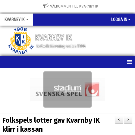
VÄLKOMMEN TILL KVARNBY IK
KVARNBY IK
LOGGA IN
KVARNBY IK
fotbollsförening sedan 1906
HEM
NYHETER
KALENDER
OM KLUBBEN
Folkspels lotter gav Kvarnby IK
<
>
BILDGALLERI
klirr i kassan