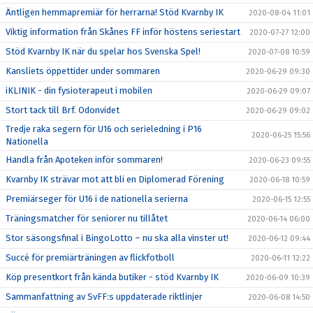
Äntligen hemmapremiär för herrarna! Stöd Kvarnby IK
2020-08-04 11:01
Viktig information från Skånes FF inför höstens seriestart
2020-07-27 12:00
Stöd Kvarnby IK när du spelar hos Svenska Spel!
2020-07-08 10:59
Kansliets öppettider under sommaren
2020-06-29 09:30
iKLINIK - din fysioterapeut i mobilen
2020-06-29 09:07
Stort tack till Brf. Odonvidet
2020-06-29 09:02
Tredje raka segern för U16 och serieledning i P16
2020-06-25 15:56
Nationella
Handla från Apoteken inför sommaren!
2020-06-23 09:55
Kvarnby IK strävar mot att bli en Diplomerad Förening
2020-06-18 10:59
Premiärseger för U16 i de nationella serierna
2020-06-15 12:55
Träningsmatcher för seniorer nu tillåtet
2020-06-14 06:00
Stor säsongsfinal i BingoLotto – nu ska alla vinster ut!
2020-06-12 09:44
Succé för premiärträningen av flickfotboll
2020-06-11 12:22
Köp presentkort från kända butiker - stöd Kvarnby IK
2020-06-09 10:39
Sammanfattning av SvFF:s uppdaterade riktlinjer
2020-06-08 14:50