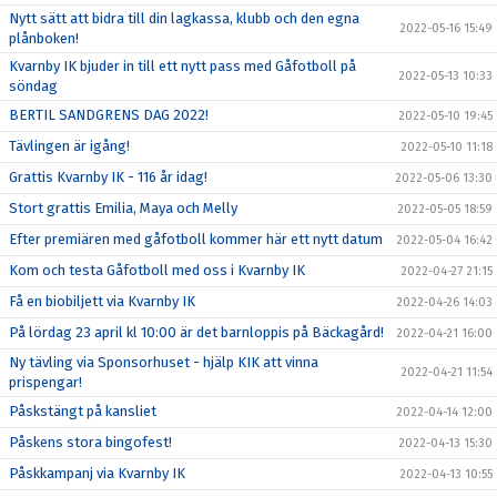
Nytt sätt att bidra till din lagkassa, klubb och den egna
2022-05-16 15:49
plånboken!
Kvarnby IK bjuder in till ett nytt pass med Gåfotboll på
2022-05-13 10:33
söndag
BERTIL SANDGRENS DAG 2022!
2022-05-10 19:45
Tävlingen är igång!
2022-05-10 11:18
Grattis Kvarnby IK - 116 år idag!
2022-05-06 13:30
Stort grattis Emilia, Maya och Melly
2022-05-05 18:59
Efter premiären med gåfotboll kommer här ett nytt datum
2022-05-04 16:42
Kom och testa Gåfotboll med oss i Kvarnby IK
2022-04-27 21:15
Få en biobiljett via Kvarnby IK
2022-04-26 14:03
På lördag 23 april kl 10:00 är det barnloppis på Bäckagård!
2022-04-21 16:00
Ny tävling via Sponsorhuset - hjälp KIK att vinna
2022-04-21 11:54
prispengar!
Påskstängt på kansliet
2022-04-14 12:00
Påskens stora bingofest!
2022-04-13 15:30
Påskkampanj via Kvarnby IK
2022-04-13 10:55