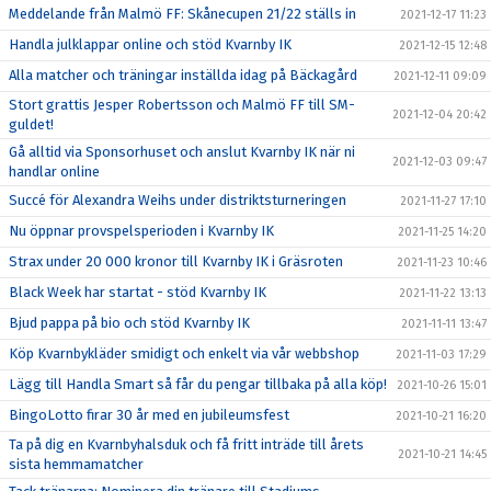
Meddelande från Malmö FF: Skånecupen 21/22 ställs in
2021-12-17 11:23
Handla julklappar online och stöd Kvarnby IK
2021-12-15 12:48
Alla matcher och träningar inställda idag på Bäckagård
2021-12-11 09:09
Stort grattis Jesper Robertsson och Malmö FF till SM-
2021-12-04 20:42
guldet!
Gå alltid via Sponsorhuset och anslut Kvarnby IK när ni
2021-12-03 09:47
handlar online
Succé för Alexandra Weihs under distriktsturneringen
2021-11-27 17:10
Nu öppnar provspelsperioden i Kvarnby IK
2021-11-25 14:20
Strax under 20 000 kronor till Kvarnby IK i Gräsroten
2021-11-23 10:46
Black Week har startat - stöd Kvarnby IK
2021-11-22 13:13
Bjud pappa på bio och stöd Kvarnby IK
2021-11-11 13:47
Köp Kvarnbykläder smidigt och enkelt via vår webbshop
2021-11-03 17:29
Lägg till Handla Smart så får du pengar tillbaka på alla köp!
2021-10-26 15:01
BingoLotto firar 30 år med en jubileumsfest
2021-10-21 16:20
Ta på dig en Kvarnbyhalsduk och få fritt inträde till årets
2021-10-21 14:45
sista hemmamatcher