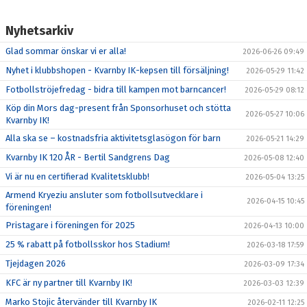
Nyhetsarkiv
Glad sommar önskar vi er alla!
2026-06-26 09:49
Nyhet i klubbshopen - Kvarnby IK-kepsen till försäljning!
2026-05-29 11:42
Fotbollströjefredag - bidra till kampen mot barncancer!
2026-05-29 08:12
Köp din Mors dag-present från Sponsorhuset och stötta
2026-05-27 10:06
Kvarnby IK!
Alla ska se – kostnadsfria aktivitetsglasögon för barn
2026-05-21 14:29
Kvarnby IK 120 ÅR - Bertil Sandgrens Dag
2026-05-08 12:40
Vi är nu en certifierad Kvalitetsklubb!
2026-05-04 13:25
Armend Kryeziu ansluter som fotbollsutvecklare i
2026-04-15 10:45
föreningen!
Pristagare i föreningen för 2025
2026-04-13 10:00
25 % rabatt på fotbollsskor hos Stadium!
2026-03-18 17:59
Tjejdagen 2026
2026-03-09 17:34
KFC är ny partner till Kvarnby IK!
2026-03-03 12:39
Marko Stojic återvänder till Kvarnby IK
2026-02-11 12:25