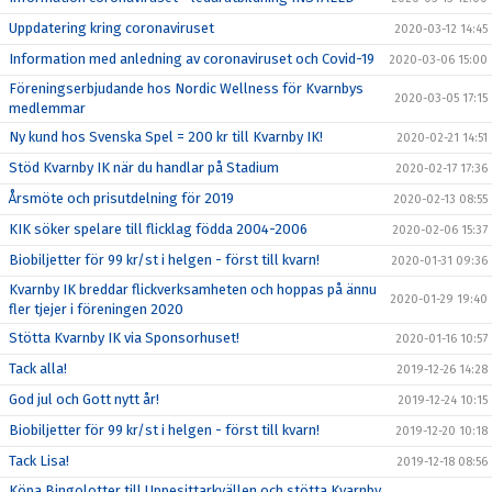
Uppdatering kring coronaviruset
2020-03-12 14:45
Information med anledning av coronaviruset och Covid-19
2020-03-06 15:00
Föreningserbjudande hos Nordic Wellness för Kvarnbys
2020-03-05 17:15
medlemmar
Ny kund hos Svenska Spel = 200 kr till Kvarnby IK!
2020-02-21 14:51
Stöd Kvarnby IK när du handlar på Stadium
2020-02-17 17:36
Årsmöte och prisutdelning för 2019
2020-02-13 08:55
KIK söker spelare till flicklag födda 2004-2006
2020-02-06 15:37
Biobiljetter för 99 kr/st i helgen - först till kvarn!
2020-01-31 09:36
Kvarnby IK breddar flickverksamheten och hoppas på ännu
2020-01-29 19:40
fler tjejer i föreningen 2020
Stötta Kvarnby IK via Sponsorhuset!
2020-01-16 10:57
Tack alla!
2019-12-26 14:28
God jul och Gott nytt år!
2019-12-24 10:15
Biobiljetter för 99 kr/st i helgen - först till kvarn!
2019-12-20 10:18
Tack Lisa!
2019-12-18 08:56
Köpa Bingolotter till Uppesittarkvällen och stötta Kvarnby