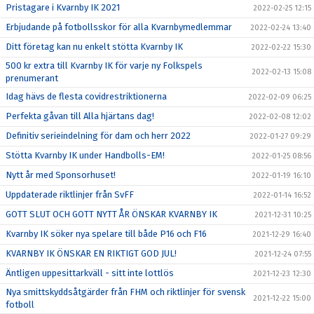
Pristagare i Kvarnby IK 2021
2022-02-25 12:15
Erbjudande på fotbollsskor för alla Kvarnbymedlemmar
2022-02-24 13:40
Ditt företag kan nu enkelt stötta Kvarnby IK
2022-02-22 15:30
500 kr extra till Kvarnby IK för varje ny Folkspels
2022-02-13 15:08
prenumerant
Idag hävs de flesta covidrestriktionerna
2022-02-09 06:25
Perfekta gåvan till Alla hjärtans dag!
2022-02-08 12:02
Definitiv serieindelning för dam och herr 2022
2022-01-27 09:29
Stötta Kvarnby IK under Handbolls-EM!
2022-01-25 08:56
Nytt år med Sponsorhuset!
2022-01-19 16:10
Uppdaterade riktlinjer från SvFF
2022-01-14 16:52
GOTT SLUT OCH GOTT NYTT ÅR ÖNSKAR KVARNBY IK
2021-12-31 10:25
Kvarnby IK söker nya spelare till både P16 och F16
2021-12-29 16:40
KVARNBY IK ÖNSKAR EN RIKTIGT GOD JUL!
2021-12-24 07:55
Äntligen uppesittarkväll - sitt inte lottlös
2021-12-23 12:30
Nya smittskyddsåtgärder från FHM och riktlinjer för svensk
2021-12-22 15:00
fotboll