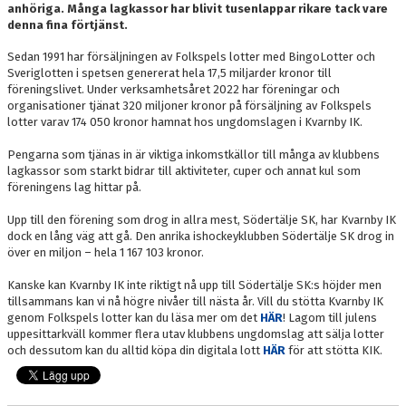
anhöriga. Många lagkassor har blivit tusenlappar rikare tack vare
denna fina förtjänst.
Sedan 1991 har försäljningen av Folkspels lotter med BingoLotter och
Sveriglotten i spetsen genererat hela 17,5 miljarder kronor till
föreningslivet. Under verksamhetsåret 2022 har föreningar och
organisationer tjänat 320 miljoner kronor på försäljning av Folkspels
lotter varav 174 050 kronor hamnat hos ungdomslagen i Kvarnby IK.
Pengarna som tjänas in är viktiga inkomstkällor till många av klubbens
lagkassor som starkt bidrar till aktiviteter, cuper och annat kul som
föreningens lag hittar på.
Upp till den förening som drog in allra mest, Södertälje SK, har Kvarnby IK
dock en lång väg att gå. Den anrika ishockeyklubben Södertälje SK drog in
över en miljon – hela 1 167 103 kronor.
Kanske kan Kvarnby IK inte riktigt nå upp till Södertälje SK:s höjder men
tillsammans kan vi nå högre nivåer till nästa år. Vill du stötta Kvarnby IK
genom Folkspels lotter kan du läsa mer om det
HÄR
! Lagom till julens
uppesittarkväll kommer flera utav klubbens ungdomslag att sälja lotter
och dessutom kan du alltid köpa din digitala lott
HÄR
för att stötta KIK.