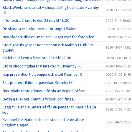
Black Week har startat - shoppa billigt och stöd Kvarnby
2020-11-23 10:00
IK
Inför extra årsmöte den 23 nov kl 18.00
2020-11-19 10:02
De skärpta restriktionerna förlängs i Skåne
2020-11-17 17:35
Nya hårdare direktiv men ännu inget nytt för fotbollen
2020-11-16 17:25
Stort grattis Jesper Robertsson och Malmö FF till SM-
2020-11-09 11:02
guldet!
Kallelse till extra årsmöte 23/11 kl 18.00
2020-11-07 18:53
Stora shoppingdagar = Intäkter till Kvarnby IK
2020-11-04 10:22
Köp presentkort till pappa och stöd Kvarnby IK
2020-11-02 14:16
Skärpta restriktioner påverkar Kvarnby IK
2020-10-28 20:30
Nya lokala restriktioner införda av Region Skåne
2020-10-27 16:02
Detta gäller vid inomhusfotboll och futsal
2020-10-27 09:58
Lägg till Handla Smart så får du pengar tillbaka på alla
2020-10-20 14:33
köp!
Kvalspel för Nationelltspel stundar för de äldre
2020-10-15 12:55
ungdomslagen