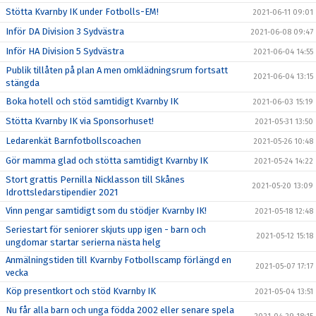
Stötta Kvarnby IK under Fotbolls-EM!
2021-06-11 09:01
Inför DA Division 3 Sydvästra
2021-06-08 09:47
Inför HA Division 5 Sydvästra
2021-06-04 14:55
Publik tillåten på plan A men omklädningsrum fortsatt
2021-06-04 13:15
stängda
Boka hotell och stöd samtidigt Kvarnby IK
2021-06-03 15:19
Stötta Kvarnby IK via Sponsorhuset!
2021-05-31 13:50
Ledarenkät Barnfotbollscoachen
2021-05-26 10:48
Gör mamma glad och stötta samtidigt Kvarnby IK
2021-05-24 14:22
Stort grattis Pernilla Nicklasson till Skånes
2021-05-20 13:09
Idrottsledarstipendier 2021
Vinn pengar samtidigt som du stödjer Kvarnby IK!
2021-05-18 12:48
Seriestart för seniorer skjuts upp igen - barn och
2021-05-12 15:18
ungdomar startar serierna nästa helg
Anmälningstiden till Kvarnby Fotbollscamp förlängd en
2021-05-07 17:17
vecka
Köp presentkort och stöd Kvarnby IK
2021-05-04 13:51
Nu får alla barn och unga födda 2002 eller senare spela