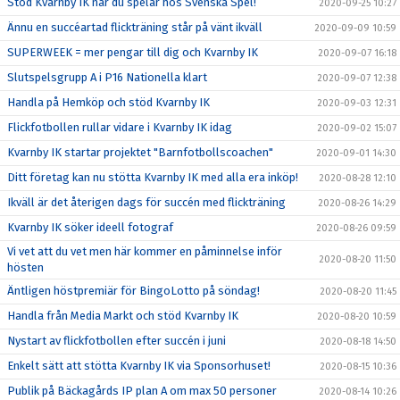
Stöd Kvarnby IK när du spelar hos Svenska Spel!
2020-09-25 10:27
Ännu en succéartad flickträning står på vänt ikväll
2020-09-09 10:59
SUPERWEEK = mer pengar till dig och Kvarnby IK
2020-09-07 16:18
Slutspelsgrupp A i P16 Nationella klart
2020-09-07 12:38
Handla på Hemköp och stöd Kvarnby IK
2020-09-03 12:31
Flickfotbollen rullar vidare i Kvarnby IK idag
2020-09-02 15:07
Kvarnby IK startar projektet "Barnfotbollscoachen"
2020-09-01 14:30
Ditt företag kan nu stötta Kvarnby IK med alla era inköp!
2020-08-28 12:10
Ikväll är det återigen dags för succén med flickträning
2020-08-26 14:29
Kvarnby IK söker ideell fotograf
2020-08-26 09:59
Vi vet att du vet men här kommer en påminnelse inför
2020-08-20 11:50
hösten
Äntligen höstpremiär för BingoLotto på söndag!
2020-08-20 11:45
Handla från Media Markt och stöd Kvarnby IK
2020-08-20 10:59
Nystart av flickfotbollen efter succén i juni
2020-08-18 14:50
Enkelt sätt att stötta Kvarnby IK via Sponsorhuset!
2020-08-15 10:36
Publik på Bäckagårds IP plan A om max 50 personer
2020-08-14 10:26