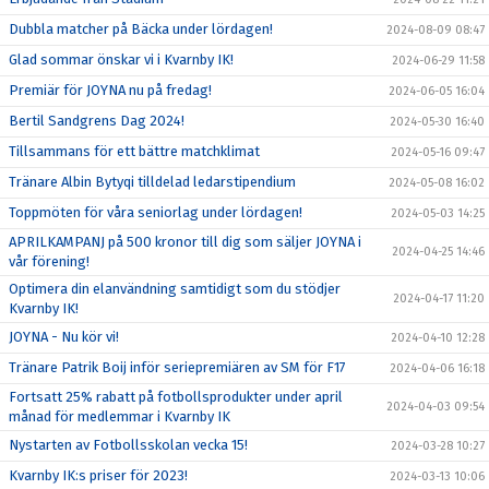
Dubbla matcher på Bäcka under lördagen!
2024-08-09 08:47
Glad sommar önskar vi i Kvarnby IK!
2024-06-29 11:58
Premiär för JOYNA nu på fredag!
2024-06-05 16:04
Bertil Sandgrens Dag 2024!
2024-05-30 16:40
Tillsammans för ett bättre matchklimat
2024-05-16 09:47
Tränare Albin Bytyqi tilldelad ledarstipendium
2024-05-08 16:02
Toppmöten för våra seniorlag under lördagen!
2024-05-03 14:25
APRILKAMPANJ på 500 kronor till dig som säljer JOYNA i
2024-04-25 14:46
vår förening!
Optimera din elanvändning samtidigt som du stödjer
2024-04-17 11:20
Kvarnby IK!
JOYNA - Nu kör vi!
2024-04-10 12:28
Tränare Patrik Boij inför seriepremiären av SM för F17
2024-04-06 16:18
Fortsatt 25% rabatt på fotbollsprodukter under april
2024-04-03 09:54
månad för medlemmar i Kvarnby IK
Nystarten av Fotbollsskolan vecka 15!
2024-03-28 10:27
Kvarnby IK:s priser för 2023!
2024-03-13 10:06