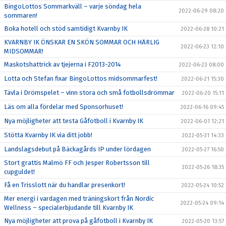
BingoLottos Sommarkväll – varje söndag hela
2022-06-29 08:20
sommaren!
Boka hotell och stöd samtidigt Kvarnby IK
2022-06-28 10:21
KVARNBY IK ÖNSKAR EN SKÖN SOMMAR OCH HÄRLIG
2022-06-23 12:10
MIDSOMMAR!
Maskotshattrick av tjejerna i F2013-2014
2022-06-23 08:00
Lotta och Stefan fixar BingoLottos midsommarfest!
2022-06-21 15:30
Tävla i Drömspelet – vinn stora och små fotbollsdrömmar
2022-06-20 15:11
Läs om alla fördelar med Sponsorhuset!
2022-06-16 09:45
Nya möjligheter att testa Gåfotboll i Kvarnby IK
2022-06-01 12:21
Stötta Kvarnby IK via ditt jobb!
2022-05-31 14:33
Landslagsdebut på Bäckagårds IP under lördagen
2022-05-27 16:50
Stort grattis Malmö FF och Jesper Robertsson till
2022-05-26 18:35
cupguldet!
Få en Trisslott när du handlar presenkort!
2022-05-24 10:52
Mer energi i vardagen med träningskort från Nordic
2022-05-24 09:14
Wellness – specialerbjudande till Kvarnby IK
Nya möjligheter att prova på gåfotboll i Kvarnby IK
2022-05-20 13:57