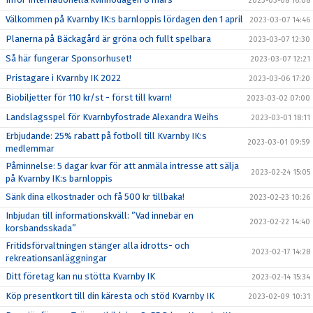
2023-03-08 16:08
Välkommen på Kvarnby IK:s barnloppis lördagen den 1 april
2023-03-07 14:46
Planerna på Bäckagård är gröna och fullt spelbara
2023-03-07 12:30
Så här fungerar Sponsorhuset!
2023-03-07 12:21
Pristagare i Kvarnby IK 2022
2023-03-06 17:20
Biobiljetter för 110 kr/st - först till kvarn!
2023-03-02 07:00
Landslagsspel för Kvarnbyfostrade Alexandra Weihs
2023-03-01 18:11
Erbjudande: 25% rabatt på fotboll till Kvarnby IK:s
2023-03-01 09:59
medlemmar
Påminnelse: 5 dagar kvar för att anmäla intresse att sälja
2023-02-24 15:05
på Kvarnby IK:s barnloppis
Sänk dina elkostnader och få 500 kr tillbaka!
2023-02-23 10:26
Inbjudan till informationskväll: ”Vad innebär en
2023-02-22 14:40
korsbandsskada”
Fritidsförvaltningen stänger alla idrotts- och
2023-02-17 14:28
rekreationsanläggningar
Ditt företag kan nu stötta Kvarnby IK
2023-02-14 15:34
Köp presentkort till din käresta och stöd Kvarnby IK
2023-02-09 10:31