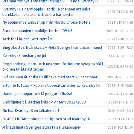
Premiär för nya Tränarutbildning SvFF D hos Kvarnby IK
2023-02-08 16:21
Kvarnby IK:s barnloppis 1 april: Ta chansen att sälja
2023-01-26 12:35
barnkläder, leksaker och andra barnprylar
Ny spännande webbshop från Nordic Choice Hotels
2023-01-18 14:48
Succékampanjen - biobiljetter för 109 kr!
2023-01-04 09:47
Tack för i år och Gott Nytt År!
2022-12-30 17:30
BingoLottos Nyårskväll – Hela Sverige firar tillsammans!
2022-12-29 17:20
Kvarnby IK önskar god jul
2022-12-23 16:10
Regeländring i barn- och ungdomsfotbollen: nytagna hål i
2022-12-21 10:05
öronen tillåts att tejpas
Skånecupen är äntligen tillbaka med start 26 december
2022-12-20 09:31
Sitt inte lottlös – köp era Uppesittarlotter av Kvarnby IK!
2022-12-19 12:02
Handla julklappar och få pengar tillbaka!
2022-12-13 10:48
Snöröjning på Bäckagårds IP vintern 2022/2023
2022-12-12 12:37
Nu har Kvarnby IK en julkalender!
2022-12-06 12:01
BLACK FRIDAY = shoppa billigt och stöd Kvarnby IK
2022-11-24 23:55
Månadsfinal i Sveriges största sällskapsspel!
2022-11-23 12:09