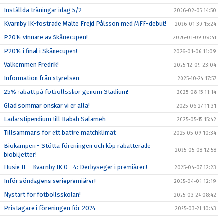
Inställda träningar idag 5/2
2026-02-05 14:50
Kvarnby IK-fostrade Malte Frejd Pålsson med MFF-debut!
2026-01-30 15:24
P2014 vinnare av Skånecupen!
2026-01-09 09:41
P2014 i final i Skånecupen!
2026-01-06 11:09
Välkommen Fredrik!
2025-12-09 23:04
Information från styrelsen
2025-10-24 17:57
25% rabatt på fotbollsskor genom Stadium!
2025-08-15 11:14
Glad sommar önskar vi er alla!
2025-06-27 11:31
Ladarstipendium till Rabah Salameh
2025-05-15 15:42
Tillsammans för ett bättre matchklimat
2025-05-09 10:34
Biokampen - Stötta föreningen och köp rabatterade
2025-05-08 12:58
biobiljetter!
Husie IF - Kvarnby IK 0 - 4: Derbyseger i premiären!
2025-04-07 12:23
Inför söndagens seriepremiärer!
2025-04-04 12:19
Nystart för fotbollsskolan!
2025-03-24 08:42
Pristagare i föreningen för 2024
2025-03-21 10:43