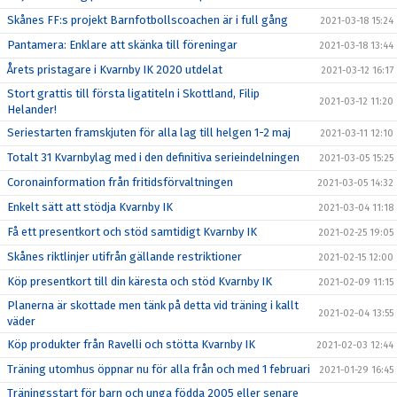
Skånes FF:s projekt Barnfotbollscoachen är i full gång
2021-03-18 15:24
Pantamera: Enklare att skänka till föreningar
2021-03-18 13:44
Årets pristagare i Kvarnby IK 2020 utdelat
2021-03-12 16:17
Stort grattis till första ligatiteln i Skottland, Filip
2021-03-12 11:20
Helander!
Seriestarten framskjuten för alla lag till helgen 1-2 maj
2021-03-11 12:10
Totalt 31 Kvarnbylag med i den definitiva serieindelningen
2021-03-05 15:25
Coronainformation från fritidsförvaltningen
2021-03-05 14:32
Enkelt sätt att stödja Kvarnby IK
2021-03-04 11:18
Få ett presentkort och stöd samtidigt Kvarnby IK
2021-02-25 19:05
Skånes riktlinjer utifrån gällande restriktioner
2021-02-15 12:00
Köp presentkort till din käresta och stöd Kvarnby IK
2021-02-09 11:15
Planerna är skottade men tänk på detta vid träning i kallt
2021-02-04 13:55
väder
Köp produkter från Ravelli och stötta Kvarnby IK
2021-02-03 12:44
Träning utomhus öppnar nu för alla från och med 1 februari
2021-01-29 16:45
Träningsstart för barn och unga födda 2005 eller senare