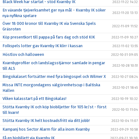
Black Week har startat - stöd Kvarnby IK
2022-11-22 14:32
En växande tjejverksamhet ger nya mål - Kvarnby IK söker
2022-11-20 13:13
nya nyfikna spelare
Över 18 000 kronor till Kvarnby IK via Svenska Spels
2022-11-09 11:52
Gräsroten
Köp presentkort till pappa på fars dag och stöd KIK
2022-11-09 10:27
Folkspels lotter gav Kvarnby IK klirr i kassan
2022-11-02 13:55
Höstlov och halloween
2022-10-31 09:05
Kvarnbyprofiler och landslagsstjärnor samlade in pengar
2022-10-28 10:51
till ALS
Bingokalaset fortsätter med fyra bingospel och Wilmer X
2022-10-27 08:24
Missa INTE morgondagens välgörenhetscup i Baltiska
2022-10-21 18:45
Hallen
Vilken kalasstart på ett Bingokalas!
2022-10-19 10:32
Stötta Kvarnby IK och köp biobiljetter för 105 kr/st - först
2022-10-13 11:04
till kvarn!
Stötta Kvarnby IK helt kostnadsfritt via ditt jobb!
2022-10-04 11:07
Kampanj hos Sector Alarm för alla inom Kvarnby
2022-09-29 10:58
Få en biobiljett via Kvarnby IK
2022-09-22 10:30