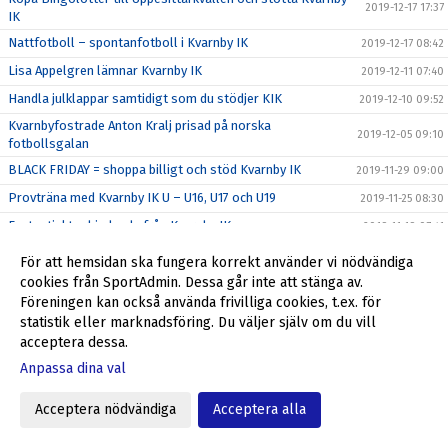
2019-12-17 17:37
IK
Nattfotboll – spontanfotboll i Kvarnby IK
2019-12-17 08:42
Lisa Appelgren lämnar Kvarnby IK
2019-12-11 07:40
Handla julklappar samtidigt som du stödjer KIK
2019-12-10 09:52
Kvarnbyfostrade Anton Kralj prisad på norska
2019-12-05 09:10
fotbollsgalan
BLACK FRIDAY = shoppa billigt och stöd Kvarnby IK
2019-11-29 09:00
Provträna med Kvarnby IK U – U16, U17 och U19
2019-11-25 08:30
Fantastiskt erbjudande från Kvarnby IK
2019-11-19 07:41
Kvarnby IK hälsar LeytonMassage välkomna till klubben
2019-11-18 13:07
För att hemsidan ska fungera korrekt använder vi nödvändiga
cookies från SportAdmin. Dessa går inte att stänga av.
Tack alla som var med och stöttade Kvarnby IK!
2019-11-13 10:57
Föreningen kan också använda frivilliga cookies, t.ex. för
Kvarnby IK bjuder in till träningscamp med start 18/11
2019-11-12 12:00
statistik eller marknadsföring. Du väljer själv om du vill
Julklappar till anställda och kunder - stöd Kvarnby IK
2019-11-05 08:35
acceptera dessa.
Höst/vinter = Stora intäkter från Sponsorhuset
Anpassa dina val
2019-10-29 11:24
Richard, Max och Niklas förlänger - leder återtåget
2019-10-25 16:00
Acceptera nödvändiga
Acceptera alla
Stadium Memberdays - 25% rabatt!
2019-10-25 09:15