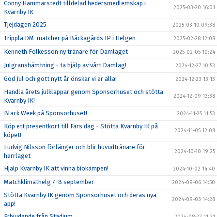
Conny Hammarstedt tilldelad hedersmedlemskap i
2025-03-20 16:01
Kvarnby IK
Tjejdagen 2025
2025-03-10 09:38
Trippla DM-matcher på Bäckagårds IP i Helgen
2025-02-28 12:08
Kenneth Folkesson ny tränare för Damlaget
2025-02-05 10:24
Julgranshämtning - ta hjälp av vårt Damlag!
2024-12-27 10:53
God Jul och gott nytt år önskar vi er alla!
2024-12-23 13:13
Handla årets julklappar genom Sponsorhuset och stötta
2024-12-09 13:38
Kvarnby IK!
Black Week på Sponsorhuset!
2024-11-25 11:53
Köp ett presentkort till Fars dag - Stötta Kvarnby IK på
2024-11-05 12:08
köpet!
Ludvig Nilsson förlänger och blir huvudtränare för
2024-10-10 19:25
herrlaget
Hjälp Kvarnby IK att vinna biokampen!
2024-10-02 14:40
Matchklimathelg 7-8 september
2024-09-06 14:50
Stötta Kvarnby IK genom Sponsorhuset och deras nya
2024-09-03 14:28
app!
Erbjudande från Stadium
2024-08-22 11:21