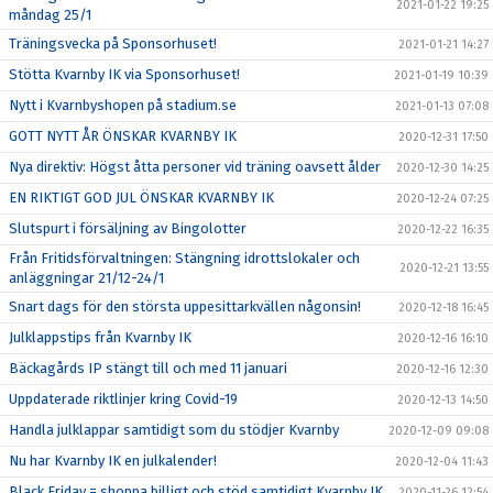
2021-01-22 19:25
måndag 25/1
Träningsvecka på Sponsorhuset!
2021-01-21 14:27
Stötta Kvarnby IK via Sponsorhuset!
2021-01-19 10:39
Nytt i Kvarnbyshopen på stadium.se
2021-01-13 07:08
GOTT NYTT ÅR ÖNSKAR KVARNBY IK
2020-12-31 17:50
Nya direktiv: Högst åtta personer vid träning oavsett ålder
2020-12-30 14:25
EN RIKTIGT GOD JUL ÖNSKAR KVARNBY IK
2020-12-24 07:25
Slutspurt i försäljning av Bingolotter
2020-12-22 16:35
Från Fritidsförvaltningen: Stängning idrottslokaler och
2020-12-21 13:55
anläggningar 21/12-24/1
Snart dags för den största uppesittarkvällen någonsin!
2020-12-18 16:45
Julklappstips från Kvarnby IK
2020-12-16 16:10
Bäckagårds IP stängt till och med 11 januari
2020-12-16 12:30
Uppdaterade riktlinjer kring Covid-19
2020-12-13 14:50
Handla julklappar samtidigt som du stödjer Kvarnby
2020-12-09 09:08
Nu har Kvarnby IK en julkalender!
2020-12-04 11:43
Black Friday = shoppa billigt och stöd samtidigt Kvarnby IK
2020-11-26 12:54