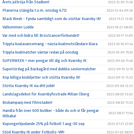
Årets jultröja från Stadium!
2023-12-05 11:26
Planerna stängda t.o.m. onsdag 6/12
2023-12-04 09:36
Black Week - Fynda samtidigt som du stöttar Kvarnby IK!
2023-11-21 13:50
Välkommen Ludde
2023-10-23 08:00
Var med och bidra till Bröstcancerförbundet!
2023-10-17 11:09
Trippla kvalavancemang - nästa kvalmotståndare klara
2023-10-16 07:44
Trippla kvalmatcher väntar redan på onsdag
2023-10-09 15:53
SUPERWEEK = mer pengar till dig och Kvarnby IK
2023-09-26 11:46
Superlördag på Bäckagård med dubbla seniormatcher
2023-09-15 12:15
Köp billiga biobiljetter och stötta Kvarnby IK!
2023-09-13 11:23
Stötta Kvarnby IK via ditt jobb!
2023-09-06 12:23
Landslagsdebut för Kvarnbyfostrade Milian Öberg
2023-08-30 13:02
Biokampanj med Filmstaden!
2023-08-30 11:33
Handla från över 600 butiker - både du och vi får pengar
2023-08-17 11:54
tillbaka!
Kupongerbjudande 25% på fotboll 1 aug-30 sep
2023-07-31 23:59
Stöd Kvarnby IK under Fotbolls-VM!
2023-07-20 08:59