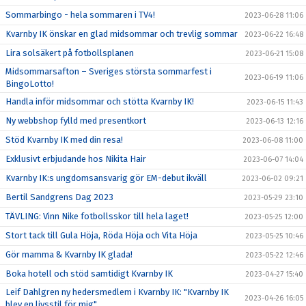
Sommarbingo - hela sommaren i TV4!
2023-06-28 11:06
Kvarnby IK önskar en glad midsommar och trevlig sommar
2023-06-22 16:48
Lira solsäkert på fotbollsplanen
2023-06-21 15:08
Midsommarsafton – Sveriges största sommarfest i
2023-06-19 11:06
BingoLotto!
Handla inför midsommar och stötta Kvarnby IK!
2023-06-15 11:43
Ny webbshop fylld med presentkort
2023-06-13 12:16
Stöd Kvarnby IK med din resa!
2023-06-08 11:00
Exklusivt erbjudande hos Nikita Hair
2023-06-07 14:04
Kvarnby IK:s ungdomsansvarig gör EM-debut ikväll
2023-06-02 09:21
Bertil Sandgrens Dag 2023
2023-05-29 23:10
TÄVLING: Vinn Nike fotbollsskor till hela laget!
2023-05-25 12:00
Stort tack till Gula Höja, Röda Höja och Vita Höja
2023-05-25 10:46
Gör mamma & Kvarnby IK glada!
2023-05-22 12:46
Boka hotell och stöd samtidigt Kvarnby IK
2023-04-27 15:40
Leif Dahlgren ny hedersmedlem i Kvarnby IK: "Kvarnby IK
2023-04-26 16:05
blev en livsstil för mig"