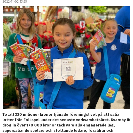
2022-11-02 13:55
DOKUMENT
MEDLEMSKAP
LEDARE
KONTAKT
Totalt 320 miljoner kronor tjänade föreningslivet på att sälja
lotter från Folkspel under det senaste verksamhetsåret. Kvarnby IK
drog in över 170 000 kronor tack vare alla engagerade lag,
supersäljande spelare och stöttande ledare, föräldrar och