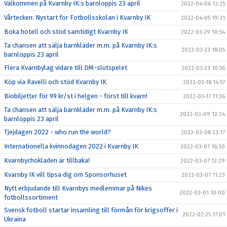
Välkommen på Kvarnby IK:s barnloppis 23 april
2022-04-06 12:25
Vårtecken: Nystart för Fotbollsskolan i Kvarnby IK
2022-04-05 19:31
Boka hotell och stöd samtidigt Kvarnby IK
2022-03-29 10:54
Ta chansen att sälja barnkläder m.m. på Kvarnby IK:s
2022-03-23 18:05
barnloppis 23 april
Flera Kvarnbylag vidare till DM-slutspelet
2022-03-23 10:56
Köp via Ravelli och stöd Kvarnby IK
2022-03-18 14:57
Biobiljetter för 99 kr/st i helgen - först till kvarn!
2022-03-17 11:36
Ta chansen att sälja barnkläder m.m. på Kvarnby IK:s
2022-03-09 12:34
barnloppis 23 april
Tjejdagen 2022 - who run the world?
2022-03-08 23:17
Internationella kvinnodagen 2022 i Kvarnby IK
2022-03-07 16:30
Kvarnbychokladen är tillbaka!
2022-03-07 13:29
Kvarnby IK vill tipsa dig om Sponsorhuset
2022-03-07 11:23
Nytt erbjudande till Kvarnbys medlemmar på Nikes
2022-03-01 10:00
fotbollssortiment
Svensk fotboll startar insamling till förmån för krigsoffer i
2022-02-25 17:01
Ukraina