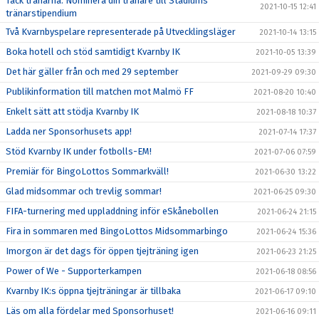
Tack tränarna: Nominera din tränare till Stadiums
2021-10-15 12:41
tränarstipendium
Två Kvarnbyspelare representerade på Utvecklingsläger
2021-10-14 13:15
Boka hotell och stöd samtidigt Kvarnby IK
2021-10-05 13:39
Det här gäller från och med 29 september
2021-09-29 09:30
Publikinformation till matchen mot Malmö FF
2021-08-20 10:40
Enkelt sätt att stödja Kvarnby IK
2021-08-18 10:37
Ladda ner Sponsorhusets app!
2021-07-14 17:37
Stöd Kvarnby IK under fotbolls-EM!
2021-07-06 07:59
Premiär för BingoLottos Sommarkväll!
2021-06-30 13:22
Glad midsommar och trevlig sommar!
2021-06-25 09:30
FIFA-turnering med uppladdning inför eSkånebollen
2021-06-24 21:15
Fira in sommaren med BingoLottos Midsommarbingo
2021-06-24 15:36
Imorgon är det dags för öppen tjejträning igen
2021-06-23 21:25
Power of We - Supporterkampen
2021-06-18 08:56
Kvarnby IK:s öppna tjejträningar är tillbaka
2021-06-17 09:10
Läs om alla fördelar med Sponsorhuset!
2021-06-16 09:11