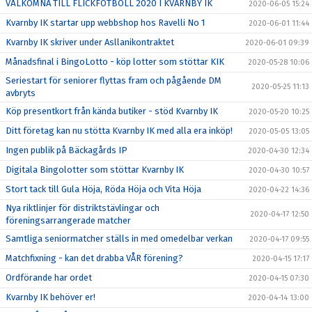
VÄLKOMNA TILL FLICKFOTBOLL 2020 I KVARNBY IK
2020-06-05 15:24
Kvarnby IK startar upp webbshop hos Ravelli No 1
2020-06-01 11:44
Kvarnby IK skriver under Asllanikontraktet
2020-06-01 09:39
Månadsfinal i BingoLotto - köp lotter som stöttar KIK
2020-05-28 10:06
Seriestart för seniorer flyttas fram och pågående DM
2020-05-25 11:13
avbryts
Köp presentkort från kända butiker - stöd Kvarnby IK
2020-05-20 10:25
Ditt företag kan nu stötta Kvarnby IK med alla era inköp!
2020-05-05 13:05
Ingen publik på Bäckagårds IP
2020-04-30 12:34
Digitala Bingolotter som stöttar Kvarnby IK
2020-04-30 10:57
Stort tack till Gula Höja, Röda Höja och Vita Höja
2020-04-22 14:36
Nya riktlinjer för distriktstävlingar och
2020-04-17 12:50
föreningsarrangerade matcher
Samtliga seniormatcher ställs in med omedelbar verkan
2020-04-17 09:55
Matchfixning - kan det drabba VÅR förening?
2020-04-15 17:17
Ordförande har ordet
2020-04-15 07:30
Kvarnby IK behöver er!
2020-04-14 13:00