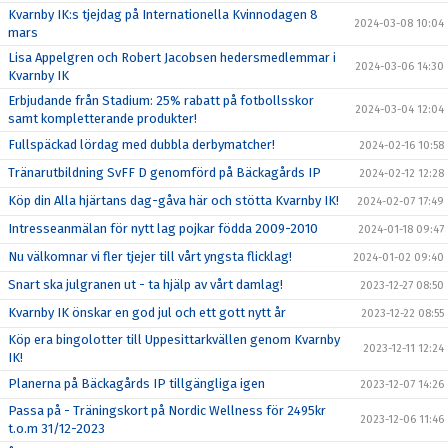
Kvarnby IK:s tjejdag på Internationella Kvinnodagen 8
2024-03-08 10:04
mars
Lisa Appelgren och Robert Jacobsen hedersmedlemmar i
2024-03-06 14:30
Kvarnby IK
Erbjudande från Stadium: 25% rabatt på fotbollsskor
2024-03-04 12:04
samt kompletterande produkter!
Fullspäckad lördag med dubbla derbymatcher!
2024-02-16 10:58
Tränarutbildning SvFF D genomförd på Bäckagårds IP
2024-02-12 12:28
Köp din Alla hjärtans dag-gåva här och stötta Kvarnby IK!
2024-02-07 17:49
Intresseanmälan för nytt lag pojkar födda 2009-2010
2024-01-18 09:47
Nu välkomnar vi fler tjejer till vårt yngsta flicklag!
2024-01-02 09:40
Snart ska julgranen ut - ta hjälp av vårt damlag!
2023-12-27 08:50
Kvarnby IK önskar en god jul och ett gott nytt år
2023-12-22 08:55
Köp era bingolotter till Uppesittarkvällen genom Kvarnby
2023-12-11 12:24
IK!
Planerna på Bäckagårds IP tillgängliga igen
2023-12-07 14:26
Passa på - Träningskort på Nordic Wellness för 2495kr
2023-12-06 11:46
t.o.m 31/12-2023