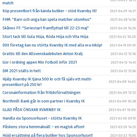
2021-04-29 18:15
match
Köp presentkort från kända butiker - stöd Kvarnby IK!
2021-04-29 14:37
FHM: "Barn och unga kan spela matcher utomhus"
2021-04-28 14:56
Skånes FF: "Seriestart framflyttad till 22-23 maj"
2021-04-26 16:26
Stort tack till Gula Höja, Röda Höja och Vita Höja
2021-04-22 10:20
Ditt företag kan nu stötta Kvarnby IK med alla era inköp!
2021-04-15 09:10
Grattis till den Allsvenskadebuten Anton Kralj
2021-04-13 13:16
Gör i ordning appen Min Fotboll inför 2021
2021-04-12 14:41
DM 2021 ställs in helt
2021-04-12 12:56
Hjälp Kvarnby IK tjäna 500 kr och få själv ett multi-
2021-04-09 14:03
presentkort på 250 kr!
Coronainformation från fritidsförvaltningen
2021-04-09 13:13
Northmill Bank går in som partner i Kvarnby IK
2021-04-09 10:28
GLAD PÅSK ÖNSKAR KVARNBY IK
2021-04-01 10:00
Handla via Sponsorhuset - stötta Kvarnby IK
2021-03-30 09:51
Påskens stora hemmakväll – en magisk afton!
2021-03-29 14:25
Höjd ersättning på flera butiker hos Sponsorhuset!
2021-03-23 15:05