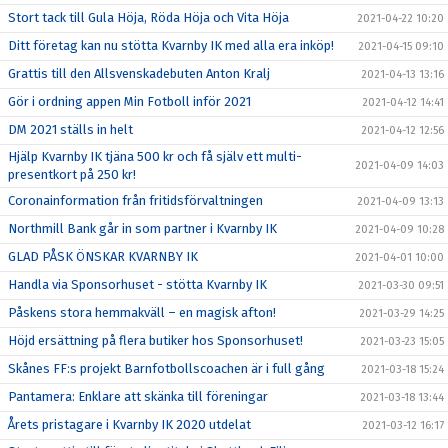
Stort tack till Gula Höja, Röda Höja och Vita Höja
2021-04-22 10:20
Ditt företag kan nu stötta Kvarnby IK med alla era inköp!
2021-04-15 09:10
Grattis till den Allsvenskadebuten Anton Kralj
2021-04-13 13:16
Gör i ordning appen Min Fotboll inför 2021
2021-04-12 14:41
DM 2021 ställs in helt
2021-04-12 12:56
Hjälp Kvarnby IK tjäna 500 kr och få själv ett multi-
2021-04-09 14:03
presentkort på 250 kr!
Coronainformation från fritidsförvaltningen
2021-04-09 13:13
Northmill Bank går in som partner i Kvarnby IK
2021-04-09 10:28
GLAD PÅSK ÖNSKAR KVARNBY IK
2021-04-01 10:00
Handla via Sponsorhuset - stötta Kvarnby IK
2021-03-30 09:51
Påskens stora hemmakväll – en magisk afton!
2021-03-29 14:25
Höjd ersättning på flera butiker hos Sponsorhuset!
2021-03-23 15:05
Skånes FF:s projekt Barnfotbollscoachen är i full gång
2021-03-18 15:24
Pantamera: Enklare att skänka till föreningar
2021-03-18 13:44
Årets pristagare i Kvarnby IK 2020 utdelat
2021-03-12 16:17