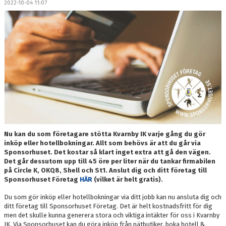
2022-10-04 11:07
DOKUMENT
MEDLEMSKAP
LEDARE
KONTAKT
Nu kan du som företagare stötta Kvarnby IK varje gång du gör
inköp eller hotellbokningar. Allt som behövs är att du går via
Sponsorhuset. Det kostar så klart inget extra att gå den vägen.
Det går dessutom upp till 45 öre per liter när du tankar firmabilen
på Circle K, OKQ8, Shell och St1. Anslut dig och ditt företag till
Sponsorhuset Företag
HÄR
(vilket är helt gratis).
Du som gör inköp eller hotellbokningar via ditt jobb kan nu ansluta dig och
ditt företag till Sponsorhuset Företag. Det är helt kostnadsfritt för dig
men det skulle kunna generera stora och viktiga intäkter för oss i Kvarnby
IK. Via Sponsorhuset kan du göra inköp från nätbutiker, boka hotell &