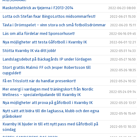
Maskotshattrick av tjejerna i F2013-2014
2022-06-23 08:00
Lotta och Stefan fixar BingoLottos midsommarfest!
2022-06-21 15:30
Tävla i Drömspelet – vinn stora och små fotbollsdrömmar
2022-06-20 15:11
Läs om alla fördelar med Sponsorhuset!
2022-06-16 09:45
Nya möjligheter att testa Gåfotboll i Kvarnby IK
2022-06-01 12:21
Stötta Kvarnby IK via ditt jobb!
2022-05-31 14:33
Landslagsdebut på Bäckagårds IP under lördagen
2022-05-27 16:50
Stort grattis Malmö FF och Jesper Robertsson till
2022-05-26 18:35
cupguldet!
Få en Trisslott när du handlar presenkort!
2022-05-24 10:52
Mer energi i vardagen med träningskort från Nordic
2022-05-24 09:14
Wellness – specialerbjudande till Kvarnby IK
Nya möjligheter att prova på gåfotboll i Kvarnby IK
2022-05-20 13:57
Nytt sätt att bidra till din lagkassa, klubb och den egna
2022-05-16 15:49
plånboken!
Kvarnby IK bjuder in till ett nytt pass med Gåfotboll på
2022-05-13 10:33
söndag