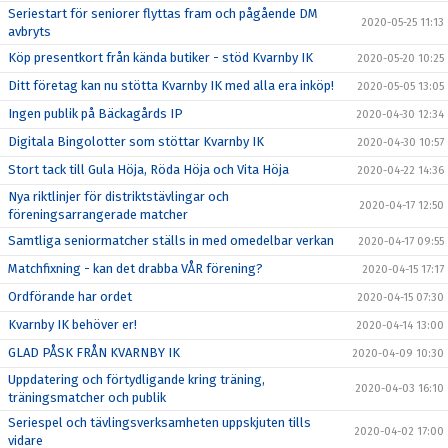
Seriestart för seniorer flyttas fram och pågående DM
2020-05-25 11:13
avbryts
Köp presentkort från kända butiker - stöd Kvarnby IK
2020-05-20 10:25
Ditt företag kan nu stötta Kvarnby IK med alla era inköp!
2020-05-05 13:05
Ingen publik på Bäckagårds IP
2020-04-30 12:34
Digitala Bingolotter som stöttar Kvarnby IK
2020-04-30 10:57
Stort tack till Gula Höja, Röda Höja och Vita Höja
2020-04-22 14:36
Nya riktlinjer för distriktstävlingar och
2020-04-17 12:50
föreningsarrangerade matcher
Samtliga seniormatcher ställs in med omedelbar verkan
2020-04-17 09:55
Matchfixning - kan det drabba VÅR förening?
2020-04-15 17:17
Ordförande har ordet
2020-04-15 07:30
Kvarnby IK behöver er!
2020-04-14 13:00
GLAD PÅSK FRÅN KVARNBY IK
2020-04-09 10:30
Uppdatering och förtydligande kring träning,
2020-04-03 16:10
träningsmatcher och publik
Seriespel och tävlingsverksamheten uppskjuten tills
2020-04-02 17:00
vidare