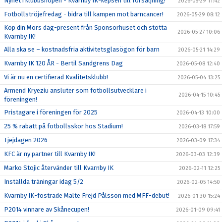
Nyhet i klubbshopen - Kvarnby IK-kepsen till försäljning!
2026-05-29 11:42
Fotbollströjefredag - bidra till kampen mot barncancer!
2026-05-29 08:12
Köp din Mors dag-present från Sponsorhuset och stötta
2026-05-27 10:06
Kvarnby IK!
Alla ska se – kostnadsfria aktivitetsglasögon för barn
2026-05-21 14:29
Kvarnby IK 120 ÅR - Bertil Sandgrens Dag
2026-05-08 12:40
Vi är nu en certifierad Kvalitetsklubb!
2026-05-04 13:25
Armend Kryeziu ansluter som fotbollsutvecklare i
2026-04-15 10:45
föreningen!
Pristagare i föreningen för 2025
2026-04-13 10:00
25 % rabatt på fotbollsskor hos Stadium!
2026-03-18 17:59
Tjejdagen 2026
2026-03-09 17:34
KFC är ny partner till Kvarnby IK!
2026-03-03 12:39
Marko Stojic återvänder till Kvarnby IK
2026-02-11 12:25
Inställda träningar idag 5/2
2026-02-05 14:50
Kvarnby IK-fostrade Malte Frejd Pålsson med MFF-debut!
2026-01-30 15:24
P2014 vinnare av Skånecupen!
2026-01-09 09:41