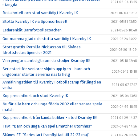
2021-06-04 13:15
stängda
Boka hotell och stöd samtidigt Kvarnby IK
2021-06-03 15:19
Stötta Kvarnby IK via Sponsorhuset!
2021-05-31 13:50
Ledarenkät Barnfotbollscoachen
2021-05-26 10:48
Gör mamma glad och stötta samtidigt Kvarnby IK
2021-05-24 14:22
Stort grattis Pernilla Nicklasson till Skånes
2021-05-20 13:09
Idrottsledarstipendier 2021
Vinn pengar samtidigt som du stödjer Kvarnby IK!
2021-05-18 12:48
Seriestart för seniorer skjuts upp igen - barn och
2021-05-12 15:18
ungdomar startar serierna nästa helg
Anmälningstiden till Kvarnby Fotbollscamp förlängd en
2021-05-07 17:17
vecka
Köp presentkort och stöd Kvarnby IK
2021-05-04 13:51
Nu får alla barn och unga födda 2002 eller senare spela
2021-04-29 18:15
match
Köp presentkort från kända butiker - stöd Kvarnby IK!
2021-04-29 14:37
FHM: "Barn och unga kan spela matcher utomhus"
2021-04-28 14:56
Skånes FF: "Seriestart framflyttad till 22-23 maj"
2021-04-26 16:26