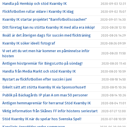
Handla på Hemköp och stöd Kvarnby IK
2020-09-03 12:31
Flickfotbollen rullar vidare i Kvarnby IK idag
2020-09-02 15:07
Kvarnby IK startar projektet "Barnfotbollscoachen"
2020-09-01 14:30
Ditt företag kan nu stötta Kvarnby IK med alla era inköp!
2020-08-28 12:10
Ikväll är det återigen dags för succén med flickträning
2020-08-26 14:29
Kvarnby IK söker ideell fotograf
2020-08-26 09:59
Vi vet att du vet men här kommer en påminnelse inför
2020-08-20 11:50
hösten
Äntligen höstpremiär för BingoLotto på söndag!
2020-08-20 11:45
Handla från Media Markt och stöd Kvarnby IK
2020-08-20 10:59
Nystart av flickfotbollen efter succén i juni
2020-08-18 14:50
Enkelt sätt att stötta Kvarnby IK via Sponsorhuset!
2020-08-15 10:36
Publik på Bäckagårds IP plan A om max 50 personer
2020-08-14 10:26
Äntligen hemmapremiär för herrarna! Stöd Kvarnby IK
2020-08-04 11:01
Viktig information från Skånes FF inför höstens seriestart
2020-07-27 12:00
Stöd Kvarnby IK när du spelar hos Svenska Spel!
2020-07-08 10:59
Kansliets öppettider under sommaren