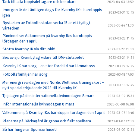
Tack till alla loppisdeltagare och besökare
2023-04-03 13:59
Imorgon är det äntligen dags för Kvarnby IK:s barnloppis
2023-03-31 13:45
igen
Nystarten av Fotbollsskolan vecka 15 är ett tydligt
2023-03-24 11:30
vårtecken
Påminnelse: Välkommen på Kvarnby IK:s barnloppis
2023-03-22 11:45
lördagen den 1 april
Stötta Kvarnby IK via ditt jobb!
2023-03-22 11:00
Sex av sju Kvarnbylag vidare till DM-slutspelet
2023-03-21 14:21
Kvarnby IK har sorg - en stor förebild har lämnat oss
2023-03-19 12:25
Fotbollsfamiljen har sorg
2023-03-18 17:03
Mer energi i vardagen med Nordic Wellness träningskort –
2023-03-16 12:45
nytt specialerbjudande 2023 till Kvarnby IK
Tjejdagen på den internationella kvinnodagen 8 mars
2023-03-09 15:31
Inför Internationella kvinnodagen 8 mars
2023-03-08 16:08
Välkommen på Kvarnby IK:s barnloppis lördagen den 1 april
2023-03-07 14:46
Planerna på Bäckagård är gröna och fullt spelbara
2023-03-07 12:30
Så här fungerar Sponsorhuset!
2023-03-07 12:21