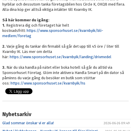
hyrbilar och dessutom tanka företagsbilen hos Circle K, OKQ8 med flera.
Alla dina köp ger alltså viktiga intäkter till Kvarnby IK.
Så här kommer du igång:
1.
Registrera dig och företaget här helt
kostnadsfritt:
https://www.sponsorhuset.se/kvarnbyik/bli-
medlem/foretag
2.
Varje gång du tankar din firmabil så går det upp till 45 öre / liter till
Kvarnby IK. Läs mer om detta
här:
https://www.sponsorhuset.se/kvarnbyik/landing/drivmedel
3.
När du ska handla på nätet eller boka hotell så går du alltid via
Sponsorhuset Företag. Glöm inte aktivera Handla Smart på din dator så
påminns du varje gång du besöker en butik som stöttar
oss:
https://www.sponsorhuset.se/kvarnbyik/hs
Nyhetsarkiv
Glad sommar önskar vi er alla!
2026-06-26 09:49