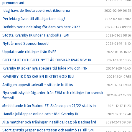
2022-02-13 15:08
prenumerant
Idag hävs de flesta covidrestriktionerna
2022-02-09 06:25
Perfekta gåvan till Alla hjärtans dag!
2022-02-08 12:02
Definitiv serieindelning för dam och herr 2022
2022-01-27 09:29
Stötta Kvarnby IK under Handbolls-EM!
2022-01-25 08:56
Nytt år med Sponsorhuset!
2022-01-19 16:10
Uppdaterade riktlinjer från SvFF
2022-01-14 16:52
GOTT SLUT OCH GOTT NYTT ÅR ÖNSKAR KVARNBY IK
2021-12-31 10:25
Kvarnby IK söker nya spelare till både P16 och F16
2021-12-29 16:40
KVARNBY IK ÖNSKAR EN RIKTIGT GOD JUL!
2021-12-24 07:55
Äntligen uppesittarkväll - sitt inte lottlös
2021-12-23 12:30
Nya smittskyddsåtgärder från FHM och riktlinjer för svensk
2021-12-22 15:00
fotboll
Meddelande från Malmö FF: Skånecupen 21/22 ställs in
2021-12-17 11:23
Handla julklappar online och stöd Kvarnby IK
2021-12-15 12:48
Alla matcher och träningar inställda idag på Bäckagård
2021-12-11 09:09
Stort grattis Jesper Robertsson och Malmö FF till SM-