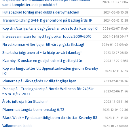
2024-03-04 12:04
samt kompletterande produkter!
Fullspäckad lördag med dubbla derbymatcher!
2024-02-16 10:58
Tränarutbildning SvFF D genomförd på Bäckagårds IP
2024-02-12 12:28
Köp din Alla hjärtans dag-gåva här och stötta Kvarnby IK!
2024-02-07 17:49
Intresseanmälan för nytt lag pojkar födda 2009-2010
2024-01-18 09:47
Nu välkomnar vi fler tjejer till vårt yngsta flicklag!
2024-01-02 09:40
Snart ska julgranen ut - ta hjälp av vårt damlag!
2023-12-27 08:50
Kvarnby IK önskar en god jul och ett gott nytt år
2023-12-22 08:55
Köp era bingolotter till Uppesittarkvällen genom Kvarnby
2023-12-11 12:24
IK!
Planerna på Bäckagårds IP tillgängliga igen
2023-12-07 14:26
Passa på - Träningskort på Nordic Wellness för 2495kr
2023-12-06 11:46
t.o.m 31/12-2023
Årets jultröja från Stadium!
2023-12-05 11:26
Planerna stängda t.o.m. onsdag 6/12
2023-12-04 09:36
Black Week - Fynda samtidigt som du stöttar Kvarnby IK!
2023-11-21 13:50
Välkommen Ludde
2023-10-23 08:00