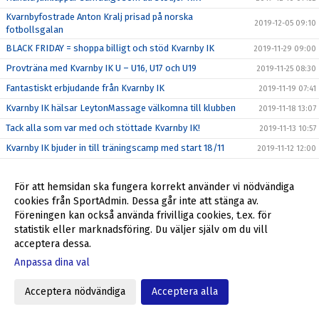
Kvarnbyfostrade Anton Kralj prisad på norska
2019-12-05 09:10
fotbollsgalan
BLACK FRIDAY = shoppa billigt och stöd Kvarnby IK
2019-11-29 09:00
Provträna med Kvarnby IK U – U16, U17 och U19
2019-11-25 08:30
Fantastiskt erbjudande från Kvarnby IK
2019-11-19 07:41
Kvarnby IK hälsar LeytonMassage välkomna till klubben
2019-11-18 13:07
Tack alla som var med och stöttade Kvarnby IK!
2019-11-13 10:57
Kvarnby IK bjuder in till träningscamp med start 18/11
2019-11-12 12:00
Julklappar till anställda och kunder - stöd Kvarnby IK
2019-11-05 08:35
För att hemsidan ska fungera korrekt använder vi nödvändiga
Höst/vinter = Stora intäkter från Sponsorhuset
2019-10-29 11:24
cookies från SportAdmin. Dessa går inte att stänga av.
Richard, Max och Niklas förlänger - leder återtåget
2019-10-25 16:00
Föreningen kan också använda frivilliga cookies, t.ex. för
Stadium Memberdays - 25% rabatt!
statistik eller marknadsföring. Du väljer själv om du vill
2019-10-25 09:15
acceptera dessa.
P04 klara för P16 Nationella 2020
2019-10-20 12:31
Anpassa dina val
P04 kvalar till P16 Nationella 2020
2019-10-16 16:44
Föreningsdagar på Stadium Svågertorp börjar nu
2019-10-07 10:00
Acceptera nödvändiga
Acceptera alla
Ulf Jansson om återkomsten till Kvarnby IK
2019-10-05 09:00