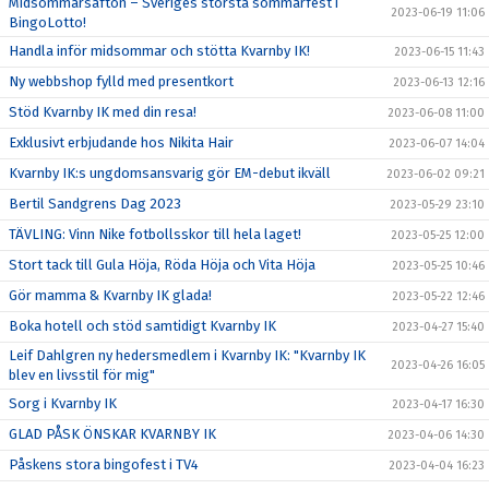
Midsommarsafton – Sveriges största sommarfest i
2023-06-19 11:06
BingoLotto!
Handla inför midsommar och stötta Kvarnby IK!
2023-06-15 11:43
Ny webbshop fylld med presentkort
2023-06-13 12:16
Stöd Kvarnby IK med din resa!
2023-06-08 11:00
Exklusivt erbjudande hos Nikita Hair
2023-06-07 14:04
Kvarnby IK:s ungdomsansvarig gör EM-debut ikväll
2023-06-02 09:21
Bertil Sandgrens Dag 2023
2023-05-29 23:10
TÄVLING: Vinn Nike fotbollsskor till hela laget!
2023-05-25 12:00
Stort tack till Gula Höja, Röda Höja och Vita Höja
2023-05-25 10:46
Gör mamma & Kvarnby IK glada!
2023-05-22 12:46
Boka hotell och stöd samtidigt Kvarnby IK
2023-04-27 15:40
Leif Dahlgren ny hedersmedlem i Kvarnby IK: "Kvarnby IK
2023-04-26 16:05
blev en livsstil för mig"
Sorg i Kvarnby IK
2023-04-17 16:30
GLAD PÅSK ÖNSKAR KVARNBY IK
2023-04-06 14:30
Påskens stora bingofest i TV4
2023-04-04 16:23