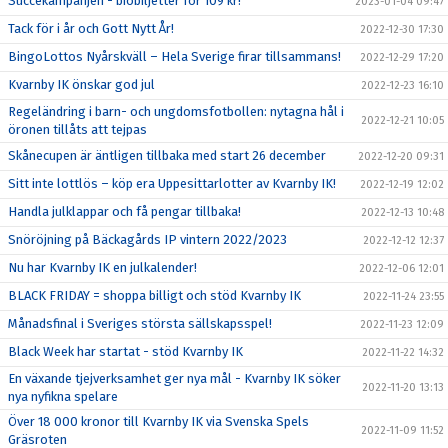
Succékampanjen - biobiljetter för 109 kr!
2023-01-04 09:47
Tack för i år och Gott Nytt År!
2022-12-30 17:30
BingoLottos Nyårskväll – Hela Sverige firar tillsammans!
2022-12-29 17:20
Kvarnby IK önskar god jul
2022-12-23 16:10
Regeländring i barn- och ungdomsfotbollen: nytagna hål i
2022-12-21 10:05
öronen tillåts att tejpas
Skånecupen är äntligen tillbaka med start 26 december
2022-12-20 09:31
Sitt inte lottlös – köp era Uppesittarlotter av Kvarnby IK!
2022-12-19 12:02
Handla julklappar och få pengar tillbaka!
2022-12-13 10:48
Snöröjning på Bäckagårds IP vintern 2022/2023
2022-12-12 12:37
Nu har Kvarnby IK en julkalender!
2022-12-06 12:01
BLACK FRIDAY = shoppa billigt och stöd Kvarnby IK
2022-11-24 23:55
Månadsfinal i Sveriges största sällskapsspel!
2022-11-23 12:09
Black Week har startat - stöd Kvarnby IK
2022-11-22 14:32
En växande tjejverksamhet ger nya mål - Kvarnby IK söker
2022-11-20 13:13
nya nyfikna spelare
Över 18 000 kronor till Kvarnby IK via Svenska Spels
2022-11-09 11:52
Gräsroten