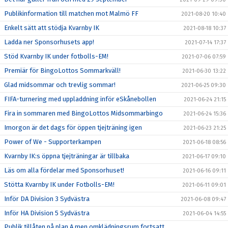
Publikinformation till matchen mot Malmö FF
2021-08-20 10:40
Enkelt sätt att stödja Kvarnby IK
2021-08-18 10:37
Ladda ner Sponsorhusets app!
2021-07-14 17:37
Stöd Kvarnby IK under fotbolls-EM!
2021-07-06 07:59
Premiär för BingoLottos Sommarkväll!
2021-06-30 13:22
Glad midsommar och trevlig sommar!
2021-06-25 09:30
FIFA-turnering med uppladdning inför eSkånebollen
2021-06-24 21:15
Fira in sommaren med BingoLottos Midsommarbingo
2021-06-24 15:36
Imorgon är det dags för öppen tjejträning igen
2021-06-23 21:25
Power of We - Supporterkampen
2021-06-18 08:56
Kvarnby IK:s öppna tjejträningar är tillbaka
2021-06-17 09:10
Läs om alla fördelar med Sponsorhuset!
2021-06-16 09:11
Stötta Kvarnby IK under Fotbolls-EM!
2021-06-11 09:01
Inför DA Division 3 Sydvästra
2021-06-08 09:47
Inför HA Division 5 Sydvästra
2021-06-04 14:55
Publik tillåten på plan A men omklädningsrum fortsatt