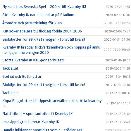
Ny kund hos Svenska Spel = 200 kr till Kvarnby IK!
2020-02-21 14:51
Stöd Kvarnby IK när du handlar på Stadium
2020-02-17 17:36
Årsmöte och prisutdelning för 2019
2020-02-13 08:55
KIK söker spelare till flicklag födda 2004-2006
2020-02-06 15:37
Biobiljetter för 99 kr/st i helgen - först till kvarn!
2020-01-31 09:36
Kvarnby IK breddar flickverksamheten och hoppas på ännu
2020-01-29 19:40
fler tjejer i föreningen 2020
Stötta Kvarnby IK via Sponsorhuset!
2020-01-16 10:57
Tack alla!
2019-12-26 14:28
God jul och Gott nytt år!
2019-12-24 10:15
Biobiljetter för 99 kr/st i helgen - först till kvarn!
2019-12-20 10:18
Tack Lisa!
2019-12-18 08:56
Köpa Bingolotter till Uppesittarkvällen och stötta Kvarnby
2019-12-17 17:37
IK
Nattfotboll – spontanfotboll i Kvarnby IK
2019-12-17 08:42
Lisa Appelgren lämnar Kvarnby IK
2019-12-11 07:40
Handla julklappar samtidigt som du stödjer KIK
2019-12-10 09:52