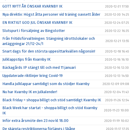
GOTT NYTT ÅR ÖNSKAR KVARNBY IK
2020-12-31 17:50
Nya direktiv: Högst åtta personer vid träning oavsett ålder
2020-12-30 14:25
EN RIKTIGT GOD JUL ÖNSKAR KVARNBY IK
2020-12-24 07:25
Slutspurt i försäljning av Bingolotter
2020-12-22 16:35
Från Fritidsförvaltningen: Stängning idrottslokaler och
2020-12-21 13:55
anläggningar 21/12-24/1
Snart dags för den största uppesittarkvällen någonsin!
2020-12-18 16:45
Julklappstips från Kvarnby IK
2020-12-16 16:10
Bäckagårds IP stängt till och med 11 januari
2020-12-16 12:30
Uppdaterade riktlinjer kring Covid-19
2020-12-13 14:50
Handla julklappar samtidigt som du stödjer Kvarnby
2020-12-09 09:08
Nu har Kvarnby IK en julkalender!
2020-12-04 11:43
Black Friday = shoppa billigt och stöd samtidigt Kvarnby IK
2020-11-26 12:54
Black Week har startat - shoppa billigt och stöd Kvarnby
2020-11-23 10:00
IK
Inför extra årsmöte den 23 nov kl 18.00
2020-11-19 10:02
De skärpta restriktionerna förlängs i Skåne
2020-11-17 17:35