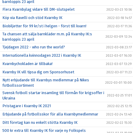
barnloppis 23 april
Flera Kvarnbylag vidare till DM-slutspelet
2022-03-23 10:56
Köp via Ravelli och stöd Kvarnby IK
2022-03-18 14:57
Biobiljetter för 99 kr/st i helgen - först till kvarn!
2022-03-17 11:36
Ta chansen att sälja barnkläder m.m. på Kvarnby IK:s
2022-03-09 12:34
barnloppis 23 april
Tjejdagen 2022 - who run the world?
2022-03-08 23:17
Internationella kvinnodagen 2022 i Kvarnby IK
2022-03-07 16:30
Kvarnbychokladen är tillbaka!
2022-03-07 13:29
Kvarnby IK vill tipsa dig om Sponsorhuset
2022-03-07 11:23
Nytt erbjudande till Kvarnbys medlemmar på Nikes
2022-03-01 10:00
fotbollssortiment
Svensk fotboll startar insamling till förmån för krigsoffer i
2022-02-25 17:01
Ukraina
Pristagare i Kvarnby IK 2021
2022-02-25 12:15
Erbjudande på fotbollsskor för alla Kvarnbymedlemmar
2022-02-24 13:40
Ditt företag kan nu enkelt stötta Kvarnby IK
2022-02-22 15:30
500 kr extra till Kvarnby IK för varje ny Folkspels