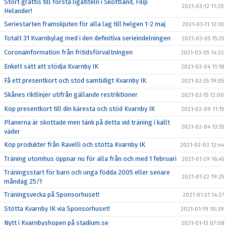
Stort grattis till första ligatiteln i Skottland, Filip
2021-03-12 11:20
Helander!
Seriestarten framskjuten för alla lag till helgen 1-2 maj
2021-03-11 12:10
Totalt 31 Kvarnbylag med i den definitiva serieindelningen
2021-03-05 15:25
Coronainformation från fritidsförvaltningen
2021-03-05 14:32
Enkelt sätt att stödja Kvarnby IK
2021-03-04 11:18
Få ett presentkort och stöd samtidigt Kvarnby IK
2021-02-25 19:05
Skånes riktlinjer utifrån gällande restriktioner
2021-02-15 12:00
Köp presentkort till din käresta och stöd Kvarnby IK
2021-02-09 11:15
Planerna är skottade men tänk på detta vid träning i kallt
2021-02-04 13:55
väder
Köp produkter från Ravelli och stötta Kvarnby IK
2021-02-03 12:44
Träning utomhus öppnar nu för alla från och med 1 februari
2021-01-29 16:45
Träningsstart för barn och unga födda 2005 eller senare
2021-01-22 19:25
måndag 25/1
Träningsvecka på Sponsorhuset!
2021-01-21 14:27
Stötta Kvarnby IK via Sponsorhuset!
2021-01-19 10:39
Nytt i Kvarnbyshopen på stadium.se
2021-01-13 07:08