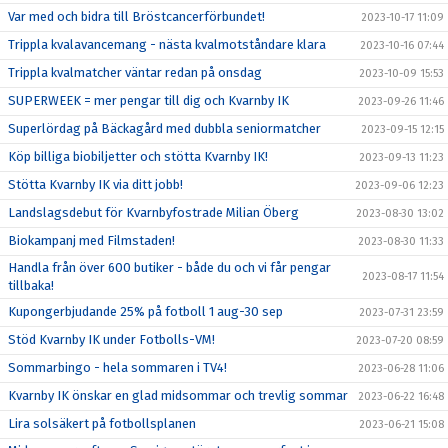
Var med och bidra till Bröstcancerförbundet!
2023-10-17 11:09
Trippla kvalavancemang - nästa kvalmotståndare klara
2023-10-16 07:44
Trippla kvalmatcher väntar redan på onsdag
2023-10-09 15:53
SUPERWEEK = mer pengar till dig och Kvarnby IK
2023-09-26 11:46
Superlördag på Bäckagård med dubbla seniormatcher
2023-09-15 12:15
Köp billiga biobiljetter och stötta Kvarnby IK!
2023-09-13 11:23
Stötta Kvarnby IK via ditt jobb!
2023-09-06 12:23
Landslagsdebut för Kvarnbyfostrade Milian Öberg
2023-08-30 13:02
Biokampanj med Filmstaden!
2023-08-30 11:33
Handla från över 600 butiker - både du och vi får pengar
2023-08-17 11:54
tillbaka!
Kupongerbjudande 25% på fotboll 1 aug-30 sep
2023-07-31 23:59
Stöd Kvarnby IK under Fotbolls-VM!
2023-07-20 08:59
Sommarbingo - hela sommaren i TV4!
2023-06-28 11:06
Kvarnby IK önskar en glad midsommar och trevlig sommar
2023-06-22 16:48
Lira solsäkert på fotbollsplanen
2023-06-21 15:08