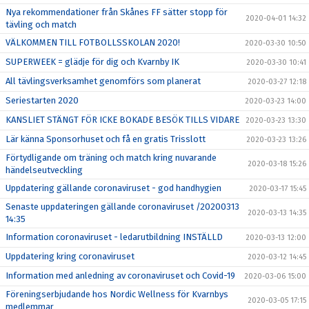
Nya rekommendationer från Skånes FF sätter stopp för
2020-04-01 14:32
tävling och match
VÄLKOMMEN TILL FOTBOLLSSKOLAN 2020!
2020-03-30 10:50
SUPERWEEK = glädje för dig och Kvarnby IK
2020-03-30 10:41
All tävlingsverksamhet genomförs som planerat
2020-03-27 12:18
Seriestarten 2020
2020-03-23 14:00
KANSLIET STÄNGT FÖR ICKE BOKADE BESÖK TILLS VIDARE
2020-03-23 13:30
Lär känna Sponsorhuset och få en gratis Trisslott
2020-03-23 13:26
Förtydligande om träning och match kring nuvarande
2020-03-18 15:26
händelseutveckling
Uppdatering gällande coronaviruset - god handhygien
2020-03-17 15:45
Senaste uppdateringen gällande coronaviruset /20200313
2020-03-13 14:35
14:35
Information coronaviruset - ledarutbildning INSTÄLLD
2020-03-13 12:00
Uppdatering kring coronaviruset
2020-03-12 14:45
Information med anledning av coronaviruset och Covid-19
2020-03-06 15:00
Föreningserbjudande hos Nordic Wellness för Kvarnbys
2020-03-05 17:15
medlemmar