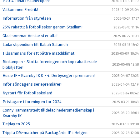
P2014 i final i Skånecupen!
2026-01-06 11:09
Välkommen Fredrik!
2025-12-09 23:04
Information från styrelsen
2025-10-24 17:57
25% rabatt på fotbollsskor genom Stadium!
2025-08-15 11:14
Glad sommar önskar vi er alla!
2025-06-27 11:31
Ladarstipendium till Rabah Salameh
2025-05-15 15:42
Tillsammans för ett bättre matchklimat
2025-05-09 10:34
Biokampen - Stötta föreningen och köp rabatterade
2025-05-08 12:58
biobiljetter!
Husie IF - Kvarnby IK 0 - 4: Derbyseger i premiären!
2025-04-07 12:23
Inför söndagens seriepremiärer!
2025-04-04 12:19
Nystart för fotbollsskolan!
2025-03-24 08:42
Pristagare i föreningen för 2024
2025-03-21 10:43
Conny Hammarstedt tilldelad hedersmedlemskap i
2025-03-20 16:01
Kvarnby IK
Tjejdagen 2025
2025-03-10 09:38
Trippla DM-matcher på Bäckagårds IP i Helgen
2025-02-28 12:08