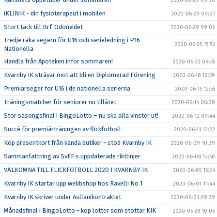
2020-06-29 09:30
iKLINIK - din fysioterapeut i mobilen
2020-06-29 09:07
Stort tack till Brf. Odonvidet
2020-06-29 09:02
Tredje raka segern för U16 och serieledning i P16
2020-06-25 15:56
Nationella
Handla från Apoteken inför sommaren!
2020-06-23 09:55
Kvarnby IK strävar mot att bli en Diplomerad Förening
2020-06-18 10:59
Premiärseger för U16 i de nationella serierna
2020-06-15 12:55
Träningsmatcher för seniorer nu tillåtet
2020-06-14 06:00
Stor säsongsfinal i BingoLotto – nu ska alla vinster ut!
2020-06-12 09:44
Succé för premiärträningen av flickfotboll
2020-06-11 12:22
Köp presentkort från kända butiker - stöd Kvarnby IK
2020-06-09 10:39
Sammanfattning av SvFF:s uppdaterade riktlinjer
2020-06-08 14:50
VÄLKOMNA TILL FLICKFOTBOLL 2020 I KVARNBY IK
2020-06-05 15:24
Kvarnby IK startar upp webbshop hos Ravelli No 1
2020-06-01 11:44
Kvarnby IK skriver under Asllanikontraktet
2020-06-01 09:39
Månadsfinal i BingoLotto - köp lotter som stöttar KIK
2020-05-28 10:06