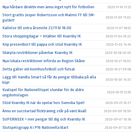
Nya hårdare direktiv men ännu inget nytt för fotbollen
2020-11-16 17:25
Stort grattis Jesper Robertsson och Malmö FF till SM-
2020-11-09 11:02
guldet!
Kallelse till extra årsmöte 23/11 kl 18.00
2020-11-07 18:53
Stora shoppingdagar = Intäkter till Kvarnby IK
2020-11-04 10:22
Köp presentkort till pappa och stöd Kvarnby IK
2020-11-02 14:16
Skärpta restriktioner påverkar Kvarnby IK
2020-10-28 20:30
Nya lokala restriktioner införda av Region Skåne
2020-10-27 16:02
Detta gäller vid inomhusfotboll och futsal
2020-10-27 09:58
Lägg till Handla Smart så får du pengar tillbaka på alla
2020-10-20 14:33
köp!
Kvalspel för Nationelltspel stundar för de äldre
2020-10-15 12:55
ungdomslagen
Stöd Kvarnby IK när du spelar hos Svenska Spel!
2020-09-25 10:27
Ännu en succéartad flickträning står på vänt ikväll
2020-09-09 10:59
SUPERWEEK = mer pengar till dig och Kvarnby IK
2020-09-07 16:18
Slutspelsgrupp A i P16 Nationella klart
2020-09-07 12:38