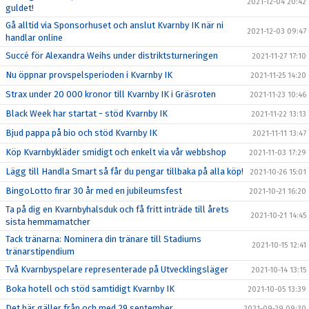
2021-12-04 20:42
guldet!
Gå alltid via Sponsorhuset och anslut Kvarnby IK när ni
2021-12-03 09:47
handlar online
Succé för Alexandra Weihs under distriktsturneringen
2021-11-27 17:10
Nu öppnar provspelsperioden i Kvarnby IK
2021-11-25 14:20
Strax under 20 000 kronor till Kvarnby IK i Gräsroten
2021-11-23 10:46
Black Week har startat - stöd Kvarnby IK
2021-11-22 13:13
Bjud pappa på bio och stöd Kvarnby IK
2021-11-11 13:47
Köp Kvarnbykläder smidigt och enkelt via vår webbshop
2021-11-03 17:29
Lägg till Handla Smart så får du pengar tillbaka på alla köp!
2021-10-26 15:01
BingoLotto firar 30 år med en jubileumsfest
2021-10-21 16:20
Ta på dig en Kvarnbyhalsduk och få fritt inträde till årets
2021-10-21 14:45
sista hemmamatcher
Tack tränarna: Nominera din tränare till Stadiums
2021-10-15 12:41
tränarstipendium
Två Kvarnbyspelare representerade på Utvecklingsläger
2021-10-14 13:15
Boka hotell och stöd samtidigt Kvarnby IK
2021-10-05 13:39
Det här gäller från och med 29 september
2021-09-29 09:30