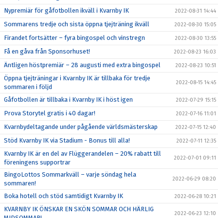
Nypremiär för gåfotbollen ikväll i Kvarnby IK
2022-08-31 14:44
Sommarens tredje och sista öppna tjejträning ikväll
2022-08-30 15:05
Firandet fortsätter – fyra bingospel och vinstregn
2022-08-30 13:55
Få en gåva från Sponsorhuset!
2022-08-23 16:03
Äntligen höstpremiär – 28 augusti med extra bingospel
2022-08-23 10:51
Öppna tjejträningar i Kvarnby IK är tillbaka för tredje
2022-08-15 14:45
sommaren i följd
Gåfotbollen är tillbaka i Kvarnby IK i höst igen
2022-07-29 15:15
Prova Storytel gratis i 40 dagar!
2022-07-16 11:01
Kvarnbydeltagande under pågående världsmästerskap
2022-07-15 12:40
Stöd Kvarnby IK via Stadium - Bonus till alla!
2022-07-11 12:35
Kvarnby IK är en del av Flüggerandelen – 20% rabatt till
2022-07-01 09:11
föreningens supportrar
BingoLottos Sommarkväll – varje söndag hela
2022-06-29 08:20
sommaren!
Boka hotell och stöd samtidigt Kvarnby IK
2022-06-28 10:21
KVARNBY IK ÖNSKAR EN SKÖN SOMMAR OCH HÄRLIG
2022-06-23 12:10
MIDSOMMAR!