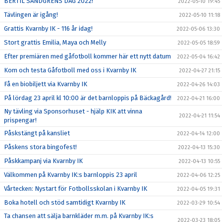
BERTIL SANDGRENS DAG 2022!
2022-05-10 19:45
Tävlingen är igång!
2022-05-10 11:18
Grattis Kvarnby IK - 116 år idag!
2022-05-06 13:30
Stort grattis Emilia, Maya och Melly
2022-05-05 18:59
Efter premiären med gåfotboll kommer här ett nytt datum
2022-05-04 16:42
Kom och testa Gåfotboll med oss i Kvarnby IK
2022-04-27 21:15
Få en biobiljett via Kvarnby IK
2022-04-26 14:03
På lördag 23 april kl 10:00 är det barnloppis på Bäckagård!
2022-04-21 16:00
Ny tävling via Sponsorhuset - hjälp KIK att vinna
2022-04-21 11:54
prispengar!
Påskstängt på kansliet
2022-04-14 12:00
Påskens stora bingofest!
2022-04-13 15:30
Påskkampanj via Kvarnby IK
2022-04-13 10:55
Välkommen på Kvarnby IK:s barnloppis 23 april
2022-04-06 12:25
Vårtecken: Nystart för Fotbollsskolan i Kvarnby IK
2022-04-05 19:31
Boka hotell och stöd samtidigt Kvarnby IK
2022-03-29 10:54
Ta chansen att sälja barnkläder m.m. på Kvarnby IK:s
2022-03-23 18:05