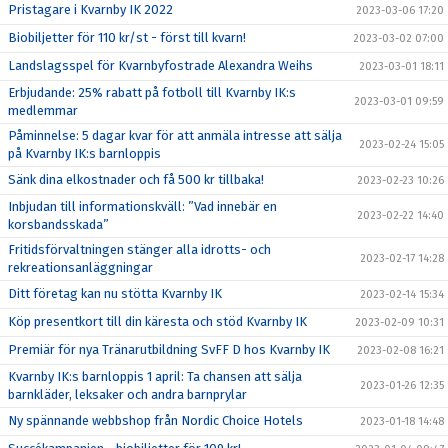
Pristagare i Kvarnby IK 2022
2023-03-06 17:20
Biobiljetter för 110 kr/st - först till kvarn!
2023-03-02 07:00
Landslagsspel för Kvarnbyfostrade Alexandra Weihs
2023-03-01 18:11
Erbjudande: 25% rabatt på fotboll till Kvarnby IK:s
2023-03-01 09:59
medlemmar
Påminnelse: 5 dagar kvar för att anmäla intresse att sälja
2023-02-24 15:05
på Kvarnby IK:s barnloppis
Sänk dina elkostnader och få 500 kr tillbaka!
2023-02-23 10:26
Inbjudan till informationskväll: ”Vad innebär en
2023-02-22 14:40
korsbandsskada”
Fritidsförvaltningen stänger alla idrotts- och
2023-02-17 14:28
rekreationsanläggningar
Ditt företag kan nu stötta Kvarnby IK
2023-02-14 15:34
Köp presentkort till din käresta och stöd Kvarnby IK
2023-02-09 10:31
Premiär för nya Tränarutbildning SvFF D hos Kvarnby IK
2023-02-08 16:21
Kvarnby IK:s barnloppis 1 april: Ta chansen att sälja
2023-01-26 12:35
barnkläder, leksaker och andra barnprylar
Ny spännande webbshop från Nordic Choice Hotels
2023-01-18 14:48