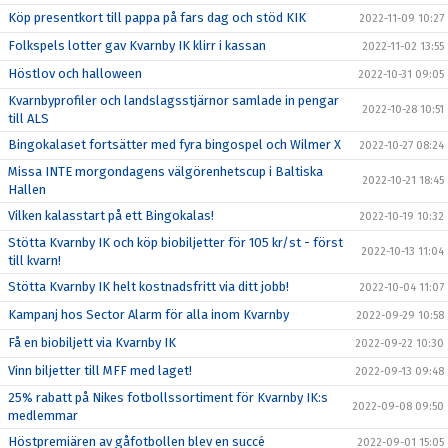
Köp presentkort till pappa på fars dag och stöd KIK
2022-11-09 10:27
Folkspels lotter gav Kvarnby IK klirr i kassan
2022-11-02 13:55
Höstlov och halloween
2022-10-31 09:05
Kvarnbyprofiler och landslagsstjärnor samlade in pengar
2022-10-28 10:51
till ALS
Bingokalaset fortsätter med fyra bingospel och Wilmer X
2022-10-27 08:24
Missa INTE morgondagens välgörenhetscup i Baltiska
2022-10-21 18:45
Hallen
Vilken kalasstart på ett Bingokalas!
2022-10-19 10:32
Stötta Kvarnby IK och köp biobiljetter för 105 kr/st - först
2022-10-13 11:04
till kvarn!
Stötta Kvarnby IK helt kostnadsfritt via ditt jobb!
2022-10-04 11:07
Kampanj hos Sector Alarm för alla inom Kvarnby
2022-09-29 10:58
Få en biobiljett via Kvarnby IK
2022-09-22 10:30
Vinn biljetter till MFF med laget!
2022-09-13 09:48
25% rabatt på Nikes fotbollssortiment för Kvarnby IK:s
2022-09-08 09:50
medlemmar
Höstpremiären av gåfotbollen blev en succé
2022-09-01 15:05