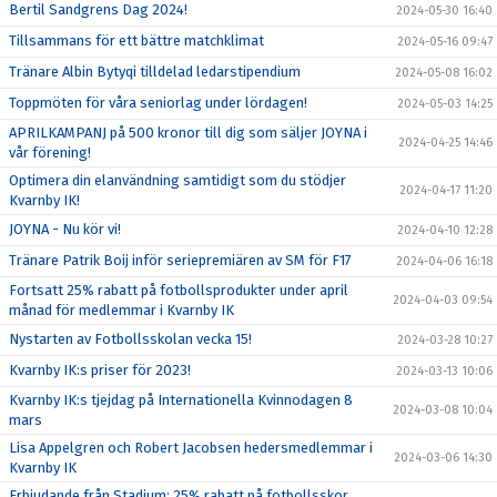
Bertil Sandgrens Dag 2024!
2024-05-30 16:40
Tillsammans för ett bättre matchklimat
2024-05-16 09:47
Tränare Albin Bytyqi tilldelad ledarstipendium
2024-05-08 16:02
Toppmöten för våra seniorlag under lördagen!
2024-05-03 14:25
APRILKAMPANJ på 500 kronor till dig som säljer JOYNA i
2024-04-25 14:46
vår förening!
Optimera din elanvändning samtidigt som du stödjer
2024-04-17 11:20
Kvarnby IK!
JOYNA - Nu kör vi!
2024-04-10 12:28
Tränare Patrik Boij inför seriepremiären av SM för F17
2024-04-06 16:18
Fortsatt 25% rabatt på fotbollsprodukter under april
2024-04-03 09:54
månad för medlemmar i Kvarnby IK
Nystarten av Fotbollsskolan vecka 15!
2024-03-28 10:27
Kvarnby IK:s priser för 2023!
2024-03-13 10:06
Kvarnby IK:s tjejdag på Internationella Kvinnodagen 8
2024-03-08 10:04
mars
Lisa Appelgren och Robert Jacobsen hedersmedlemmar i
2024-03-06 14:30
Kvarnby IK
Erbjudande från Stadium: 25% rabatt på fotbollsskor