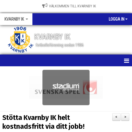
VÄLKOMMEN TILL KVARNBY IK
KVARNBY IK
LOGGA IN
KVARNBY IK
fotbollsförening sedan 1906
HEM
NYHETER
KALENDER
OM KLUBBEN
Stötta Kvarnby IK helt
<
>
BILDGALLERI
kostnadsfritt via ditt jobb!