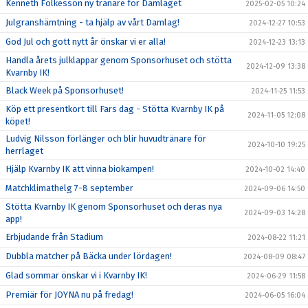
Kenneth Folkesson ny tränare för Damlaget
2025-02-05 10:24
Julgranshämtning - ta hjälp av vårt Damlag!
2024-12-27 10:53
God Jul och gott nytt år önskar vi er alla!
2024-12-23 13:13
Handla årets julklappar genom Sponsorhuset och stötta
2024-12-09 13:38
Kvarnby IK!
Black Week på Sponsorhuset!
2024-11-25 11:53
Köp ett presentkort till Fars dag - Stötta Kvarnby IK på
2024-11-05 12:08
köpet!
Ludvig Nilsson förlänger och blir huvudtränare för
2024-10-10 19:25
herrlaget
Hjälp Kvarnby IK att vinna biokampen!
2024-10-02 14:40
Matchklimathelg 7-8 september
2024-09-06 14:50
Stötta Kvarnby IK genom Sponsorhuset och deras nya
2024-09-03 14:28
app!
Erbjudande från Stadium
2024-08-22 11:21
Dubbla matcher på Bäcka under lördagen!
2024-08-09 08:47
Glad sommar önskar vi i Kvarnby IK!
2024-06-29 11:58
Premiär för JOYNA nu på fredag!
2024-06-05 16:04