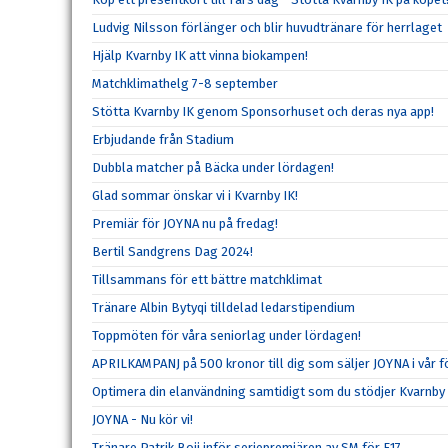
Ludvig Nilsson förlänger och blir huvudtränare för herrlaget
Hjälp Kvarnby IK att vinna biokampen!
Matchklimathelg 7-8 september
Stötta Kvarnby IK genom Sponsorhuset och deras nya app!
Erbjudande från Stadium
Dubbla matcher på Bäcka under lördagen!
Glad sommar önskar vi i Kvarnby IK!
Premiär för JOYNA nu på fredag!
Bertil Sandgrens Dag 2024!
Tillsammans för ett bättre matchklimat
Tränare Albin Bytyqi tilldelad ledarstipendium
Toppmöten för våra seniorlag under lördagen!
APRILKAMPANJ på 500 kronor till dig som säljer JOYNA i vår f
Optimera din elanvändning samtidigt som du stödjer Kvarnby 
JOYNA - Nu kör vi!
Tränare Patrik Boij inför seriepremiären av SM för F17