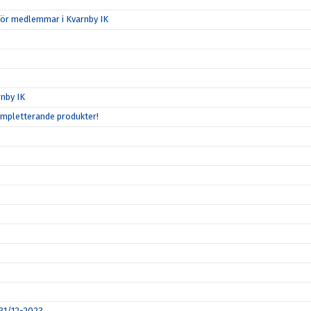
för medlemmar i Kvarnby IK
nby IK
ompletterande produkter!
 31/12-2023