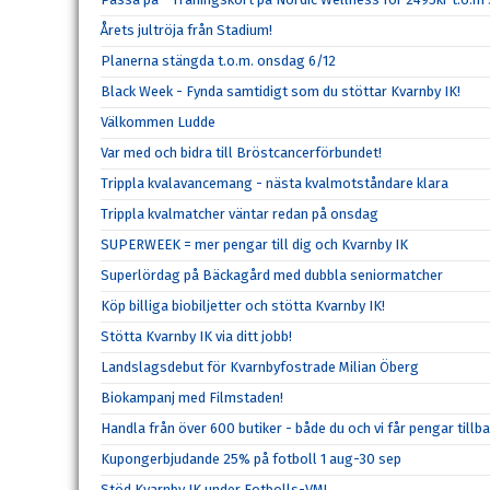
Årets jultröja från Stadium!
Planerna stängda t.o.m. onsdag 6/12
Black Week - Fynda samtidigt som du stöttar Kvarnby IK!
Välkommen Ludde
Var med och bidra till Bröstcancerförbundet!
Trippla kvalavancemang - nästa kvalmotståndare klara
Trippla kvalmatcher väntar redan på onsdag
SUPERWEEK = mer pengar till dig och Kvarnby IK
Superlördag på Bäckagård med dubbla seniormatcher
Köp billiga biobiljetter och stötta Kvarnby IK!
Stötta Kvarnby IK via ditt jobb!
Landslagsdebut för Kvarnbyfostrade Milian Öberg
Biokampanj med Filmstaden!
Handla från över 600 butiker - både du och vi får pengar tillba
Kupongerbjudande 25% på fotboll 1 aug-30 sep
Stöd Kvarnby IK under Fotbolls-VM!