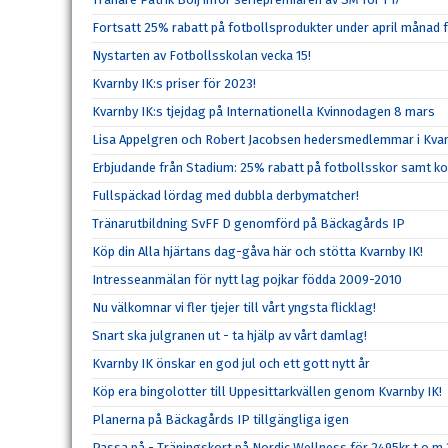
Fortsatt 25% rabatt på fotbollsprodukter under april månad 
Nystarten av Fotbollsskolan vecka 15!
Kvarnby IK:s priser för 2023!
Kvarnby IK:s tjejdag på Internationella Kvinnodagen 8 mars
Lisa Appelgren och Robert Jacobsen hedersmedlemmar i Kvar
Erbjudande från Stadium: 25% rabatt på fotbollsskor samt k
Fullspäckad lördag med dubbla derbymatcher!
Tränarutbildning SvFF D genomförd på Bäckagårds IP
Köp din Alla hjärtans dag-gåva här och stötta Kvarnby IK!
Intresseanmälan för nytt lag pojkar födda 2009-2010
Nu välkomnar vi fler tjejer till vårt yngsta flicklag!
Snart ska julgranen ut - ta hjälp av vårt damlag!
Kvarnby IK önskar en god jul och ett gott nytt år
Köp era bingolotter till Uppesittarkvällen genom Kvarnby IK!
Planerna på Bäckagårds IP tillgängliga igen
Passa på - Träningskort på Nordic Wellness för 2495kr t.o.m