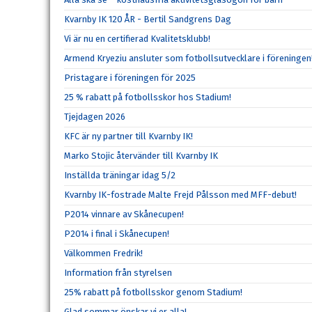
Kvarnby IK 120 ÅR - Bertil Sandgrens Dag
Vi är nu en certifierad Kvalitetsklubb!
Armend Kryeziu ansluter som fotbollsutvecklare i föreningen
Pristagare i föreningen för 2025
25 % rabatt på fotbollsskor hos Stadium!
Tjejdagen 2026
KFC är ny partner till Kvarnby IK!
Marko Stojic återvänder till Kvarnby IK
Inställda träningar idag 5/2
Kvarnby IK-fostrade Malte Frejd Pålsson med MFF-debut!
P2014 vinnare av Skånecupen!
P2014 i final i Skånecupen!
Välkommen Fredrik!
Information från styrelsen
25% rabatt på fotbollsskor genom Stadium!
Glad sommar önskar vi er alla!