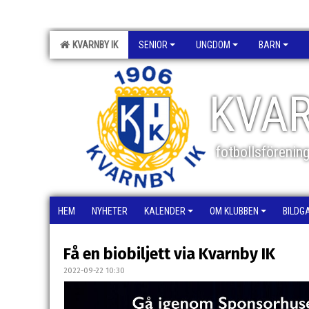
KVARNBY IK
SENIOR
UNGDOM
BARN
KVAR
fotbollsförenin
HEM
NYHETER
KALENDER
OM KLUBBEN
BILDG
Få en biobiljett via Kvarnby IK
2022-09-22 10:30