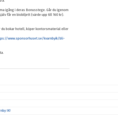
tra.
mma igång i deras Bonusstege. Går du igenom
v får en biobiljett (värde upp till 160 kr).
du bokar hotell, köper kontorsmaterial eller
tps://www.sponsorhuset.se/kvarnbyik/bli-
ta.
nby IK!