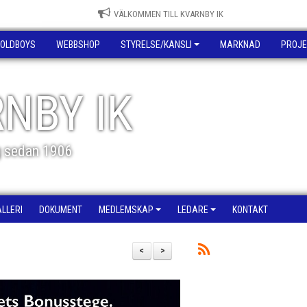
VÄLKOMMEN TILL KVARNBY IK
OLDBOYS
WEBBSHOP
STYRELSE/KANSLI
MARKNAD
PROJE
NBY IK
g sedan 1906
ALLERI
DOKUMENT
MEDLEMSKAP
LEDARE
KONTAKT
<
>