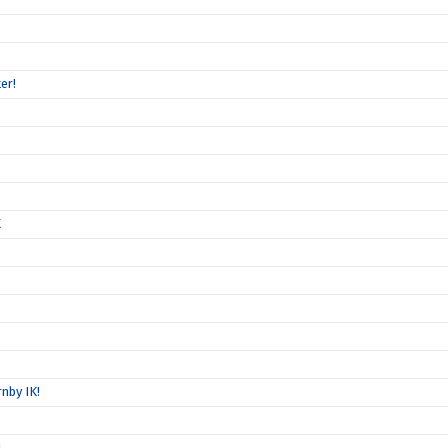
er!
K
nby IK!
!