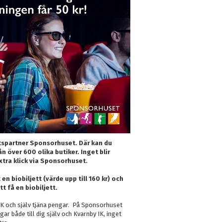
betspartner Sponsorhuset. Där kan du
ån över 600 olika butiker. Inget blir
xtra klick via Sponsorhuset.
n biobiljett (värde upp till 160 kr) och
tt få en biobiljett.
y IK och själv tjäna pengar. På Sponsorhuset
ar både till dig själv och Kvarnby IK, inget