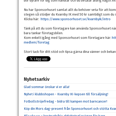
blir dyrare för dig som handlar och du betalar aldrig något ex
Nu har Sponsorhuset samlat allt du behöver veta för att ko
stegen så stödjer du Kvarnby IK med 50 kr samtidigt som du själ
Klicka här:
https://www.sponsorhuset.se/kvarnbyik/intro
Tänk på att du som företagare kan använda Sponsorhuset när 
bara tankar företagsbilen.
Kom enkelt igång med Sponsorhuset som företagare här:
ht
medlem/foretag
Stort tack för ditt stöd och tipsa gärna dina vänner och bekan
Nyhetsarkiv
Glad sommar önskar vi er alla!
Nyhet i klubbshopen - Kvarnby IK-kepsen till försäljning!
Fotbollströjefredag - bidra till kampen mot barncancer!
Köp din Mors dag-present från Sponsorhuset och stötta Kvar
Alla ska se – kostnadsfria aktivitetsglasögon för barn