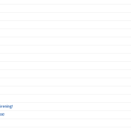
örening!
IK!