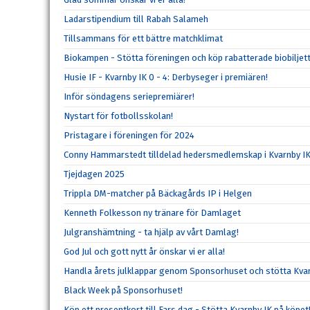
Ladarstipendium till Rabah Salameh
Tillsammans för ett bättre matchklimat
Biokampen - Stötta föreningen och köp rabatterade biobiljett
Husie IF - Kvarnby IK 0 - 4: Derbyseger i premiären!
Inför söndagens seriepremiärer!
Nystart för fotbollsskolan!
Pristagare i föreningen för 2024
Conny Hammarstedt tilldelad hedersmedlemskap i Kvarnby I
Tjejdagen 2025
Trippla DM-matcher på Bäckagårds IP i Helgen
Kenneth Folkesson ny tränare för Damlaget
Julgranshämtning - ta hjälp av vårt Damlag!
God Jul och gott nytt år önskar vi er alla!
Handla årets julklappar genom Sponsorhuset och stötta Kvar
Black Week på Sponsorhuset!
Köp ett presentkort till Fars dag - Stötta Kvarnby IK på köpet