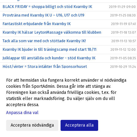
BLACK FRIDAY = shoppa billigt och stöd Kvarnby IK
2019-11-29 09:00
Provträna med Kvarnby IK U – U16, U17 och U19
2019-11-25 08:30
Fantastiskt erbjudande från Kvarnby IK
2019-11-19 07:41
Kvarnby IK hälsar LeytonMassage välkomna till klubben
2019-11-18 13:07
Tack alla som var med och stöttade Kvarnby IK!
2019-11-13 10:57
Kvarnby IK bjuder in till träningscamp med start 18/11
2019-11-12 12:00
Julklappar till anställda och kunder - stöd Kvarnby IK
2019-11-05 08:35
Höst/vinter = Stora intäkter från Sponsorhuset
2019-10-29 11:24
Richard, Max och Niklas förlänger - leder återtåget
2019-10-25 16:00
För att hemsidan ska fungera korrekt använder vi nödvändiga
Stadium Memberdays - 25% rabatt!
2019-10-25 09:15
cookies från SportAdmin. Dessa går inte att stänga av.
P04 klara för P16 Nationella 2020
Föreningen kan också använda frivilliga cookies, t.ex. för
2019-10-20 12:31
statistik eller marknadsföring. Du väljer själv om du vill
P04 kvalar till P16 Nationella 2020
2019-10-16 16:44
acceptera dessa.
Föreningsdagar på Stadium Svågertorp börjar nu
2019-10-07 10:00
Anpassa dina val
Ulf Jansson om återkomsten till Kvarnby IK
2019-10-05 09:00
Acceptera nödvändiga
Acceptera alla
Stöd Kvarnby IK när du handlar på Flügger Färg
2019-10-04 12:29
Välkommen tillbaka till Kvarnby IK, Ulf Jansson!
2019-10-04 09:30