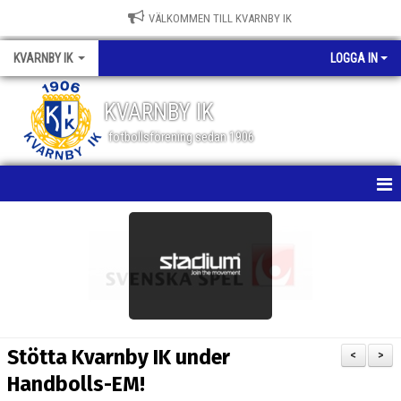
VÄLKOMMEN TILL KVARNBY IK
KVARNBY IK
LOGGA IN
KVARNBY IK
fotbollsförening sedan 1906
HEM
NYHETER
KALENDER
OM KLUBBEN
Stötta Kvarnby IK under
<
>
BILDGALLERI
Handbolls-EM!