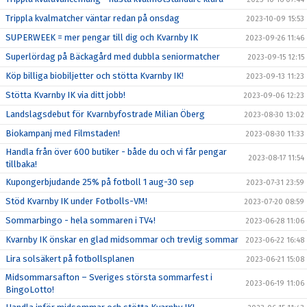
Trippla kvalmatcher väntar redan på onsdag
2023-10-09 15:53
SUPERWEEK = mer pengar till dig och Kvarnby IK
2023-09-26 11:46
Superlördag på Bäckagård med dubbla seniormatcher
2023-09-15 12:15
Köp billiga biobiljetter och stötta Kvarnby IK!
2023-09-13 11:23
Stötta Kvarnby IK via ditt jobb!
2023-09-06 12:23
Landslagsdebut för Kvarnbyfostrade Milian Öberg
2023-08-30 13:02
Biokampanj med Filmstaden!
2023-08-30 11:33
Handla från över 600 butiker - både du och vi får pengar
2023-08-17 11:54
tillbaka!
Kupongerbjudande 25% på fotboll 1 aug-30 sep
2023-07-31 23:59
Stöd Kvarnby IK under Fotbolls-VM!
2023-07-20 08:59
Sommarbingo - hela sommaren i TV4!
2023-06-28 11:06
Kvarnby IK önskar en glad midsommar och trevlig sommar
2023-06-22 16:48
Lira solsäkert på fotbollsplanen
2023-06-21 15:08
Midsommarsafton – Sveriges största sommarfest i
2023-06-19 11:06
BingoLotto!