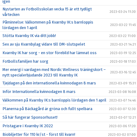
igen
Nystarten av Fotbollsskolan vecka 15 är ett tydligt
2023-03-24 11:30
vårtecken
Påminnelse: Välkommen på Kvarnby IK:s barnloppis
2023-03-22 11:45
lördagen den 1 april
Stötta Kvarnby IK via ditt jobb!
2023-03-22 11:00
Sex av sju Kvarnbylag vidare till DM-slutspelet
2023-03-21 14:21
Kvarnby IK har sorg - en stor förebild har lämnat oss
2023-03-19 12:25
Fotbollsfamiljen har sorg
2023-03-18 17:03
Mer energi i vardagen med Nordic Wellness träningskort –
2023-03-16 12:45
nytt specialerbjudande 2023 till Kvarnby IK
Tjejdagen på den internationella kvinnodagen 8 mars
2023-03-09 15:31
Inför Internationella kvinnodagen 8 mars
2023-03-08 16:08
Välkommen på Kvarnby IK:s barnloppis lördagen den 1 april
2023-03-07 14:46
Planerna på Bäckagård är gröna och fullt spelbara
2023-03-07 12:30
Så här fungerar Sponsorhuset!
2023-03-07 12:21
Pristagare i Kvarnby IK 2022
2023-03-06 17:20
Biobiljetter för 110 kr/st - först till kvarn!
2023-03-02 07:00