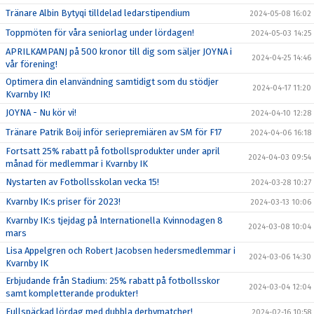
Tränare Albin Bytyqi tilldelad ledarstipendium
2024-05-08 16:02
Toppmöten för våra seniorlag under lördagen!
2024-05-03 14:25
APRILKAMPANJ på 500 kronor till dig som säljer JOYNA i
2024-04-25 14:46
vår förening!
Optimera din elanvändning samtidigt som du stödjer
2024-04-17 11:20
Kvarnby IK!
JOYNA - Nu kör vi!
2024-04-10 12:28
Tränare Patrik Boij inför seriepremiären av SM för F17
2024-04-06 16:18
Fortsatt 25% rabatt på fotbollsprodukter under april
2024-04-03 09:54
månad för medlemmar i Kvarnby IK
Nystarten av Fotbollsskolan vecka 15!
2024-03-28 10:27
Kvarnby IK:s priser för 2023!
2024-03-13 10:06
Kvarnby IK:s tjejdag på Internationella Kvinnodagen 8
2024-03-08 10:04
mars
Lisa Appelgren och Robert Jacobsen hedersmedlemmar i
2024-03-06 14:30
Kvarnby IK
Erbjudande från Stadium: 25% rabatt på fotbollsskor
2024-03-04 12:04
samt kompletterande produkter!
Fullspäckad lördag med dubbla derbymatcher!
2024-02-16 10:58