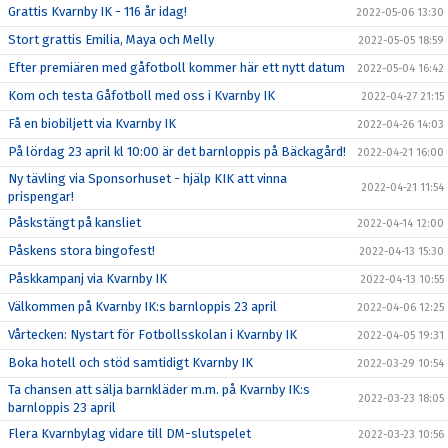
Grattis Kvarnby IK - 116 år idag!
2022-05-06 13:30
Stort grattis Emilia, Maya och Melly
2022-05-05 18:59
Efter premiären med gåfotboll kommer här ett nytt datum
2022-05-04 16:42
Kom och testa Gåfotboll med oss i Kvarnby IK
2022-04-27 21:15
Få en biobiljett via Kvarnby IK
2022-04-26 14:03
På lördag 23 april kl 10:00 är det barnloppis på Bäckagård!
2022-04-21 16:00
Ny tävling via Sponsorhuset - hjälp KIK att vinna
2022-04-21 11:54
prispengar!
Påskstängt på kansliet
2022-04-14 12:00
Påskens stora bingofest!
2022-04-13 15:30
Påskkampanj via Kvarnby IK
2022-04-13 10:55
Välkommen på Kvarnby IK:s barnloppis 23 april
2022-04-06 12:25
Vårtecken: Nystart för Fotbollsskolan i Kvarnby IK
2022-04-05 19:31
Boka hotell och stöd samtidigt Kvarnby IK
2022-03-29 10:54
Ta chansen att sälja barnkläder m.m. på Kvarnby IK:s
2022-03-23 18:05
barnloppis 23 april
Flera Kvarnbylag vidare till DM-slutspelet
2022-03-23 10:56