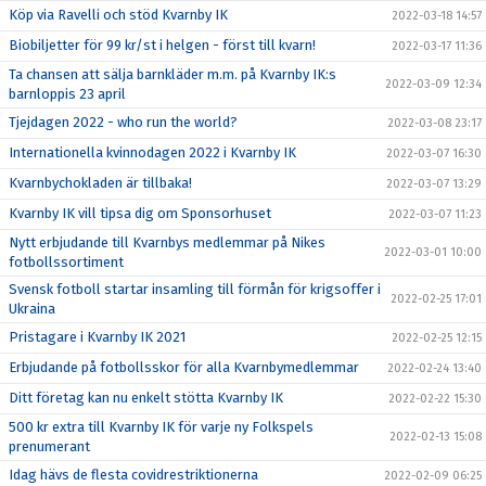
Köp via Ravelli och stöd Kvarnby IK
2022-03-18 14:57
Biobiljetter för 99 kr/st i helgen - först till kvarn!
2022-03-17 11:36
Ta chansen att sälja barnkläder m.m. på Kvarnby IK:s
2022-03-09 12:34
barnloppis 23 april
Tjejdagen 2022 - who run the world?
2022-03-08 23:17
Internationella kvinnodagen 2022 i Kvarnby IK
2022-03-07 16:30
Kvarnbychokladen är tillbaka!
2022-03-07 13:29
Kvarnby IK vill tipsa dig om Sponsorhuset
2022-03-07 11:23
Nytt erbjudande till Kvarnbys medlemmar på Nikes
2022-03-01 10:00
fotbollssortiment
Svensk fotboll startar insamling till förmån för krigsoffer i
2022-02-25 17:01
Ukraina
Pristagare i Kvarnby IK 2021
2022-02-25 12:15
Erbjudande på fotbollsskor för alla Kvarnbymedlemmar
2022-02-24 13:40
Ditt företag kan nu enkelt stötta Kvarnby IK
2022-02-22 15:30
500 kr extra till Kvarnby IK för varje ny Folkspels
2022-02-13 15:08
prenumerant
Idag hävs de flesta covidrestriktionerna
2022-02-09 06:25