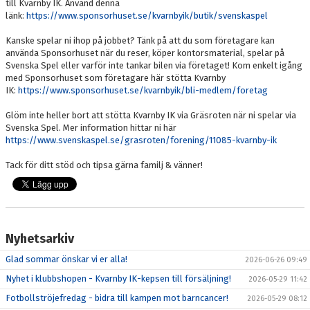
till Kvarnby IK. Använd denna
länk:
https://www.sponsorhuset.se/kvarnbyik/butik/svenskaspel
Kanske spelar ni ihop på jobbet? Tänk på att du som företagare kan
använda Sponsorhuset när du reser, köper kontorsmaterial, spelar på
Svenska Spel eller varför inte tankar bilen via företaget! Kom enkelt igång
med Sponsorhuset som företagare här stötta Kvarnby
IK:
https://www.sponsorhuset.se/kvarnbyik/bli-medlem/foretag
Glöm inte heller bort att stötta Kvarnby IK via Gräsroten när ni spelar via
Svenska Spel. Mer information hittar ni här
https://www.svenskaspel.se/grasroten/forening/11085-kvarnby-ik
Tack för ditt stöd och tipsa gärna familj & vänner!
Nyhetsarkiv
Glad sommar önskar vi er alla!
2026-06-26 09:49
Nyhet i klubbshopen - Kvarnby IK-kepsen till försäljning!
2026-05-29 11:42
Fotbollströjefredag - bidra till kampen mot barncancer!
2026-05-29 08:12