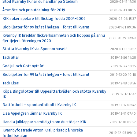
Stöd Kvarnby IK när du handlar på Stadium
2020-02-17 17:36
Årsmöte och prisutdelning för 2019
2020-02-13 08:55
KIK söker spelare till flicklag födda 2004-2006
2020-02-06 15:37
Biobiljetter för 99 kr/st i helgen - först till kvarn!
2020-01-31 09:36
Kvarnby IK breddar flickverksamheten och hoppas på ännu
2020-01-29 19:40
fler tjejer i föreningen 2020
Stötta Kvarnby IK via Sponsorhuset!
2020-01-16 10:57
Tack alla!
2019-12-26 14:28
God jul och Gott nytt år!
2019-12-24 10:15
Biobiljetter för 99 kr/st i helgen - först till kvarn!
2019-12-20 10:18
Tack Lisa!
2019-12-18 08:56
Köpa Bingolotter till Uppesittarkvällen och stötta Kvarnby
2019-12-17 17:37
IK
Nattfotboll – spontanfotboll i Kvarnby IK
2019-12-17 08:42
Lisa Appelgren lämnar Kvarnby IK
2019-12-11 07:40
Handla julklappar samtidigt som du stödjer KIK
2019-12-10 09:52
Kvarnbyfostrade Anton Kralj prisad på norska
2019-12-05 09:10
fotbollsgalan