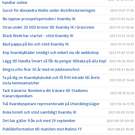
handlar online
Succé för Alexandra Weihs under distriktsturneringen
2021-11-27 17:10
Nu öppnar provspelsperioden i Kvarnby IK
2021-11-25 14:20
Strax under 20 000 kronor till Kvarnby IK i Gräsroten
2021-11-23 10:46
Black Week har startat - stöd Kvarnby IK
2021-11-22 13:13
Bjud pappa på bio och stöd Kvarnby IK
2021-11-11 13:47
Köp Kvarnbykläder smidigt och enkelt via vår webbshop
2021-11-03 17:29
Lägg till Handla Smart så får du pengar tillbaka på alla köp!
2021-10-26 15:01
BingoLotto firar 30 år med en jubileumsfest
2021-10-21 16:20
Ta på dig en Kvarnbyhalsduk och få fritt inträde till årets
2021-10-21 14:45
sista hemmamatcher
Tack tränarna: Nominera din tränare till Stadiums
2021-10-15 12:41
tränarstipendium
Två Kvarnbyspelare representerade på Utvecklingsläger
2021-10-14 13:15
Boka hotell och stöd samtidigt Kvarnby IK
2021-10-05 13:39
Det här gäller från och med 29 september
2021-09-29 09:30
Publikinformation till matchen mot Malmö FF
2021-08-20 10:40