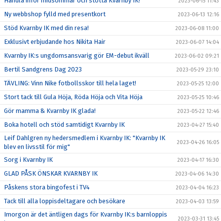
Handla inför midsommar och stötta Kvarnby IK!
2023-06-15 11:43
Ny webbshop fylld med presentkort
2023-06-13 12:16
Stöd Kvarnby IK med din resa!
2023-06-08 11:00
Exklusivt erbjudande hos Nikita Hair
2023-06-07 14:04
Kvarnby IK:s ungdomsansvarig gör EM-debut ikväll
2023-06-02 09:21
Bertil Sandgrens Dag 2023
2023-05-29 23:10
TÄVLING: Vinn Nike fotbollsskor till hela laget!
2023-05-25 12:00
Stort tack till Gula Höja, Röda Höja och Vita Höja
2023-05-25 10:46
Gör mamma & Kvarnby IK glada!
2023-05-22 12:46
Boka hotell och stöd samtidigt Kvarnby IK
2023-04-27 15:40
Leif Dahlgren ny hedersmedlem i Kvarnby IK: "Kvarnby IK
2023-04-26 16:05
blev en livsstil för mig"
Sorg i Kvarnby IK
2023-04-17 16:30
GLAD PÅSK ÖNSKAR KVARNBY IK
2023-04-06 14:30
Påskens stora bingofest i TV4
2023-04-04 16:23
Tack till alla loppisdeltagare och besökare
2023-04-03 13:59
Imorgon är det äntligen dags för Kvarnby IK:s barnloppis
2023-03-31 13:45