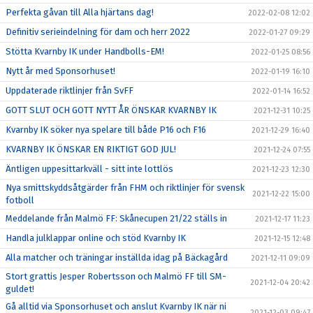
Perfekta gåvan till Alla hjärtans dag!
2022-02-08 12:02
Definitiv serieindelning för dam och herr 2022
2022-01-27 09:29
Stötta Kvarnby IK under Handbolls-EM!
2022-01-25 08:56
Nytt år med Sponsorhuset!
2022-01-19 16:10
Uppdaterade riktlinjer från SvFF
2022-01-14 16:52
GOTT SLUT OCH GOTT NYTT ÅR ÖNSKAR KVARNBY IK
2021-12-31 10:25
Kvarnby IK söker nya spelare till både P16 och F16
2021-12-29 16:40
KVARNBY IK ÖNSKAR EN RIKTIGT GOD JUL!
2021-12-24 07:55
Äntligen uppesittarkväll - sitt inte lottlös
2021-12-23 12:30
Nya smittskyddsåtgärder från FHM och riktlinjer för svensk
2021-12-22 15:00
fotboll
Meddelande från Malmö FF: Skånecupen 21/22 ställs in
2021-12-17 11:23
Handla julklappar online och stöd Kvarnby IK
2021-12-15 12:48
Alla matcher och träningar inställda idag på Bäckagård
2021-12-11 09:09
Stort grattis Jesper Robertsson och Malmö FF till SM-
2021-12-04 20:42
guldet!
Gå alltid via Sponsorhuset och anslut Kvarnby IK när ni
2021-12-03 09:47