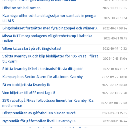
2022-11-02 13:55
Höstlov och halloween
2022-10-31 09:05
Kvarnbyprofiler och landslagsstjärnor samlade in pengar
2022-10-28 10:51
till ALS
Bingokalaset fortsätter med fyra bingospel och Wilmer X
2022-10-27 08:24
Missa INTE morgondagens välgörenhetscup i Baltiska
2022-10-21 18:45
Hallen
Vilken kalasstart på ett Bingokalas!
2022-10-19 10:32
Stötta Kvarnby IK och köp biobiljetter för 105 kr/st - först
2022-10-13 11:04
till kvarn!
Stötta Kvarnby IK helt kostnadsfritt via ditt jobb!
2022-10-04 11:07
Kampanj hos Sector Alarm för alla inom Kvarnby
2022-09-29 10:58
Få en biobiljett via Kvarnby IK
2022-09-22 10:30
Vinn biljetter till MFF med laget!
2022-09-13 09:48
25% rabatt på Nikes fotbollssortiment för Kvarnby IK:s
2022-09-08 09:50
medlemmar
Höstpremiären av gåfotbollen blev en succé
2022-09-01 15:05
Nypremiär för gåfotbollen ikväll i Kvarnby IK
2022-08-31 14:44