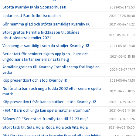
Stötta Kvarnby IK via Sponsorhuset!
2021-05-31 13:50
Ledarenkät Barnfotbollscoachen
2021-05-26 10:48
Gör mamma glad och stötta samtidigt Kvarnby IK
2021-05-24 14:22
Stort grattis Pernilla Nicklasson till Skånes
2021-05-20 13:09
Idrottsledarstipendier 2021
Vinn pengar samtidigt som du stödjer Kvarnby IK!
2021-05-18 12:48
Seriestart för seniorer skjuts upp igen - barn och
2021-05-12 15:18
ungdomar startar serierna nästa helg
Anmälningstiden till Kvarnby Fotbollscamp förlängd en
2021-05-07 17:17
vecka
Köp presentkort och stöd Kvarnby IK
2021-05-04 13:51
Nu får alla barn och unga födda 2002 eller senare spela
2021-04-29 18:15
match
Köp presentkort från kända butiker - stöd Kvarnby IK!
2021-04-29 14:37
FHM: "Barn och unga kan spela matcher utomhus"
2021-04-28 14:56
Skånes FF: "Seriestart framflyttad till 22-23 maj"
2021-04-26 16:26
Stort tack till Gula Höja, Röda Höja och Vita Höja
2021-04-22 10:20
Ditt företag kan nu stötta Kvarnby IK med alla era inköp!