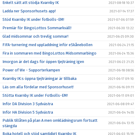
Enkelt sätt att stödja Kvarnby IK
2021-08-18 10:37
Ladda ner Sponsorhusets app!
2021-07-14 17:37
Stöd Kvarnby IK under fotbolls-EM!
2021-07-06 07:59
Premiär för BingoLottos Sommarkväll!
2021-06-30 13:22
Glad midsommar och trevlig sommar!
2021-06-25 09:30
FIFA-turnering med uppladdning inför eSkånebollen
2021-06-24 21:15
Fira in sommaren med BingoLottos Midsommarbingo
2021-06-24 15:36
Imorgon är det dags för öppen tjejträning igen
2021-06-23 21:25
Power of We - Supporterkampen
2021-06-18 08:56
Kvarnby IK:s öppna tjejträningar är tillbaka
2021-06-17 09:10
Läs om alla fördelar med Sponsorhuset!
2021-06-16 09:11
Stötta Kvarnby IK under Fotbolls-EM!
2021-06-11 09:01
Inför DA Division 3 Sydvästra
2021-06-08 09:47
Inför HA Division 5 Sydvästra
2021-06-04 14:55
Publik tillåten på plan A men omklädningsrum fortsatt
2021-06-04 13:15
stängda
Boka hotell och stöd samtidigt Kvarnby IK
2021-06-03 15:19