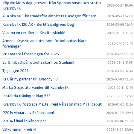
Köp din Mors dag-present från Sponsorhuset och stötta
2026-05-27 10:06
Kvarnby IK!
Alla ska se – kostnadsfria aktivitetsglasögon för barn
2026-05-21 14:29
Kvarnby IK 120 ÅR - Bertil Sandgrens Dag
2026-05-08 12:40
Vi är nu en certifierad Kvalitetsklubb!
2026-05-04 13:25
Armend Kryeziu ansluter som fotbollsutvecklare i
2026-04-15 10:45
föreningen!
Pristagare i föreningen för 2025
2026-04-13 10:00
25 % rabatt på fotbollsskor hos Stadium!
2026-03-18 17:59
Tjejdagen 2026
2026-03-09 17:34
KFC är ny partner till Kvarnby IK!
2026-03-03 12:39
Marko Stojic återvänder till Kvarnby IK
2026-02-11 12:25
Inställda träningar idag 5/2
2026-02-05 14:50
Kvarnby IK-fostrade Malte Frejd Pålsson med MFF-debut!
2026-01-30 15:24
P2014 vinnare av Skånecupen!
2026-01-09 09:41
P2014 i final i Skånecupen!
2026-01-06 11:09
Välkommen Fredrik!
2025-12-09 23:04