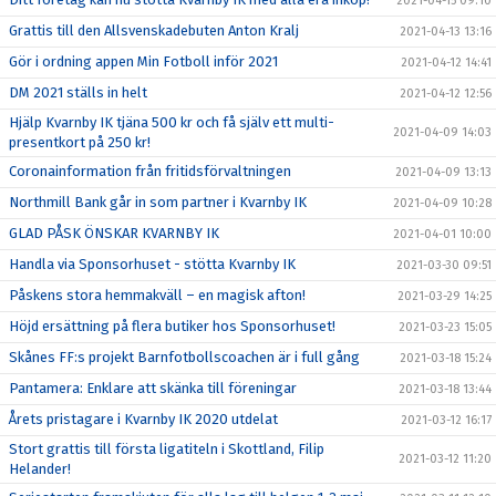
2021-04-15 09:10
Grattis till den Allsvenskadebuten Anton Kralj
2021-04-13 13:16
Gör i ordning appen Min Fotboll inför 2021
2021-04-12 14:41
DM 2021 ställs in helt
2021-04-12 12:56
Hjälp Kvarnby IK tjäna 500 kr och få själv ett multi-
2021-04-09 14:03
presentkort på 250 kr!
Coronainformation från fritidsförvaltningen
2021-04-09 13:13
Northmill Bank går in som partner i Kvarnby IK
2021-04-09 10:28
GLAD PÅSK ÖNSKAR KVARNBY IK
2021-04-01 10:00
Handla via Sponsorhuset - stötta Kvarnby IK
2021-03-30 09:51
Påskens stora hemmakväll – en magisk afton!
2021-03-29 14:25
Höjd ersättning på flera butiker hos Sponsorhuset!
2021-03-23 15:05
Skånes FF:s projekt Barnfotbollscoachen är i full gång
2021-03-18 15:24
Pantamera: Enklare att skänka till föreningar
2021-03-18 13:44
Årets pristagare i Kvarnby IK 2020 utdelat
2021-03-12 16:17
Stort grattis till första ligatiteln i Skottland, Filip
2021-03-12 11:20
Helander!