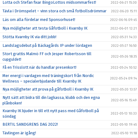
Lotta och Stefan fixar BingoLottos midsommarfest!
2022-06-21 15:30
Tävla i Drömspelet – vinn stora och små fotbollsdrömmar
2022-06-20 15:11
Läs om alla fördelar med Sponsorhuset!
2022-06-16 09:45
Nya möjligheter att testa Gåfotboll i Kvarnby IK
2022-06-01 12:21
Stötta Kvarnby IK via ditt jobb!
2022-05-31 14:33
Landslagsdebut på Bäckagårds IP under lördagen
2022-05-27 16:50
Stort grattis Malmö FF och Jesper Robertsson till
2022-05-26 18:35
cupguldet!
Få en Trisslott när du handlar presenkort!
2022-05-24 10:52
Mer energi i vardagen med träningskort från Nordic
2022-05-24 09:14
Wellness – specialerbjudande till Kvarnby IK
Nya möjligheter att prova på gåfotboll i Kvarnby IK
2022-05-20 13:57
Nytt sätt att bidra till din lagkassa, klubb och den egna
2022-05-16 15:49
plånboken!
Kvarnby IK bjuder in till ett nytt pass med Gåfotboll på
2022-05-13 10:33
söndag
BERTIL SANDGRENS DAG 2022!
2022-05-10 19:45
Tävlingen är igång!
2022-05-10 11:18