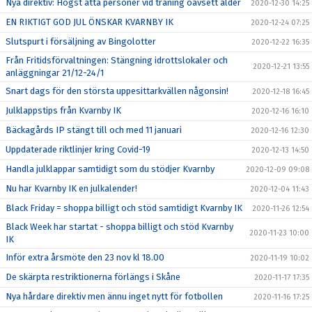
Nya direktiv: Högst åtta personer vid träning oavsett ålder
2020-12-30 14:25
EN RIKTIGT GOD JUL ÖNSKAR KVARNBY IK
2020-12-24 07:25
Slutspurt i försäljning av Bingolotter
2020-12-22 16:35
Från Fritidsförvaltningen: Stängning idrottslokaler och
2020-12-21 13:55
anläggningar 21/12-24/1
Snart dags för den största uppesittarkvällen någonsin!
2020-12-18 16:45
Julklappstips från Kvarnby IK
2020-12-16 16:10
Bäckagårds IP stängt till och med 11 januari
2020-12-16 12:30
Uppdaterade riktlinjer kring Covid-19
2020-12-13 14:50
Handla julklappar samtidigt som du stödjer Kvarnby
2020-12-09 09:08
Nu har Kvarnby IK en julkalender!
2020-12-04 11:43
Black Friday = shoppa billigt och stöd samtidigt Kvarnby IK
2020-11-26 12:54
Black Week har startat - shoppa billigt och stöd Kvarnby
2020-11-23 10:00
IK
Inför extra årsmöte den 23 nov kl 18.00
2020-11-19 10:02
De skärpta restriktionerna förlängs i Skåne
2020-11-17 17:35
Nya hårdare direktiv men ännu inget nytt för fotbollen
2020-11-16 17:25