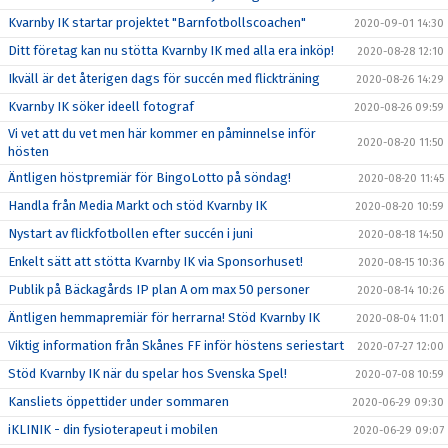
Kvarnby IK startar projektet "Barnfotbollscoachen"
2020-09-01 14:30
Ditt företag kan nu stötta Kvarnby IK med alla era inköp!
2020-08-28 12:10
Ikväll är det återigen dags för succén med flickträning
2020-08-26 14:29
Kvarnby IK söker ideell fotograf
2020-08-26 09:59
Vi vet att du vet men här kommer en påminnelse inför
2020-08-20 11:50
hösten
Äntligen höstpremiär för BingoLotto på söndag!
2020-08-20 11:45
Handla från Media Markt och stöd Kvarnby IK
2020-08-20 10:59
Nystart av flickfotbollen efter succén i juni
2020-08-18 14:50
Enkelt sätt att stötta Kvarnby IK via Sponsorhuset!
2020-08-15 10:36
Publik på Bäckagårds IP plan A om max 50 personer
2020-08-14 10:26
Äntligen hemmapremiär för herrarna! Stöd Kvarnby IK
2020-08-04 11:01
Viktig information från Skånes FF inför höstens seriestart
2020-07-27 12:00
Stöd Kvarnby IK när du spelar hos Svenska Spel!
2020-07-08 10:59
Kansliets öppettider under sommaren
2020-06-29 09:30
iKLINIK - din fysioterapeut i mobilen
2020-06-29 09:07