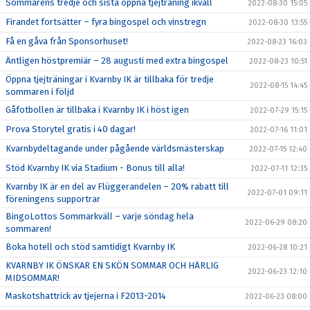
Sommarens tredje och sista öppna tjejträning ikväll
2022-08-30 15:05
Firandet fortsätter – fyra bingospel och vinstregn
2022-08-30 13:55
Få en gåva från Sponsorhuset!
2022-08-23 16:03
Äntligen höstpremiär – 28 augusti med extra bingospel
2022-08-23 10:51
Öppna tjejträningar i Kvarnby IK är tillbaka för tredje
2022-08-15 14:45
sommaren i följd
Gåfotbollen är tillbaka i Kvarnby IK i höst igen
2022-07-29 15:15
Prova Storytel gratis i 40 dagar!
2022-07-16 11:01
Kvarnbydeltagande under pågående världsmästerskap
2022-07-15 12:40
Stöd Kvarnby IK via Stadium - Bonus till alla!
2022-07-11 12:35
Kvarnby IK är en del av Flüggerandelen – 20% rabatt till
2022-07-01 09:11
föreningens supportrar
BingoLottos Sommarkväll – varje söndag hela
2022-06-29 08:20
sommaren!
Boka hotell och stöd samtidigt Kvarnby IK
2022-06-28 10:21
KVARNBY IK ÖNSKAR EN SKÖN SOMMAR OCH HÄRLIG
2022-06-23 12:10
MIDSOMMAR!
Maskotshattrick av tjejerna i F2013-2014
2022-06-23 08:00