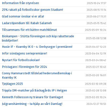
Information från styrelsen
2025-10-24 17:57
25% rabatt på fotbollsskor genom Stadium!
2025-08-15 11:14
Glad sommar önskar vi er alla!
2025-06-27 11:31
Ladarstipendium till Rabah Salameh
2025-05-15 15:42
Tillsammans för ett bättre matchklimat
2025-05-09 10:34
Biokampen - Stötta föreningen och köp rabatterade
2025-05-08 12:58
biobiljetter!
Husie IF - Kvarnby IK 0 - 4: Derbyseger i premiären!
2025-04-07 12:23
Inför söndagens seriepremiärer!
2025-04-04 12:19
Nystart för fotbollsskolan!
2025-03-24 08:42
Pristagare i föreningen för 2024
2025-03-21 10:43
Conny Hammarstedt tilldelad hedersmedlemskap i
2025-03-20 16:01
Kvarnby IK
Tjejdagen 2025
2025-03-10 09:38
Trippla DM-matcher på Bäckagårds IP i Helgen
2025-02-28 12:08
Kenneth Folkesson ny tränare för Damlaget
2025-02-05 10:24
Julgranshämtning - ta hjälp av vårt Damlag!
2024-12-27 10:53