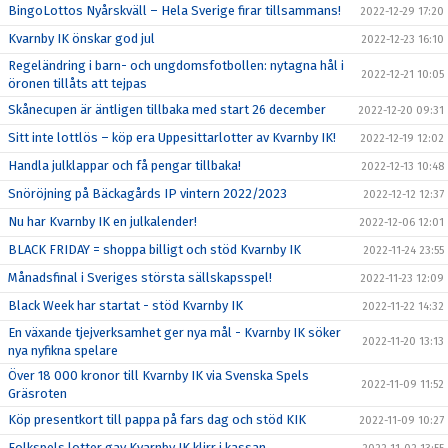
BingoLottos Nyårskväll – Hela Sverige firar tillsammans!
2022-12-29 17:20
Kvarnby IK önskar god jul
2022-12-23 16:10
Regeländring i barn- och ungdomsfotbollen: nytagna hål i
2022-12-21 10:05
öronen tillåts att tejpas
Skånecupen är äntligen tillbaka med start 26 december
2022-12-20 09:31
Sitt inte lottlös – köp era Uppesittarlotter av Kvarnby IK!
2022-12-19 12:02
Handla julklappar och få pengar tillbaka!
2022-12-13 10:48
Snöröjning på Bäckagårds IP vintern 2022/2023
2022-12-12 12:37
Nu har Kvarnby IK en julkalender!
2022-12-06 12:01
BLACK FRIDAY = shoppa billigt och stöd Kvarnby IK
2022-11-24 23:55
Månadsfinal i Sveriges största sällskapsspel!
2022-11-23 12:09
Black Week har startat - stöd Kvarnby IK
2022-11-22 14:32
En växande tjejverksamhet ger nya mål - Kvarnby IK söker
2022-11-20 13:13
nya nyfikna spelare
Över 18 000 kronor till Kvarnby IK via Svenska Spels
2022-11-09 11:52
Gräsroten
Köp presentkort till pappa på fars dag och stöd KIK
2022-11-09 10:27
Folkspels lotter gav Kvarnby IK klirr i kassan