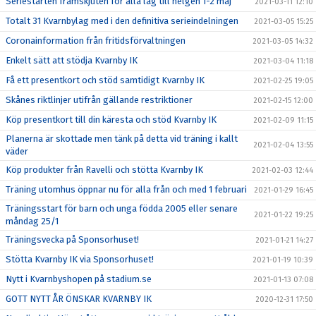
Seriestarten framskjuten för alla lag till helgen 1-2 maj
2021-03-11 12:10
Totalt 31 Kvarnbylag med i den definitiva serieindelningen
2021-03-05 15:25
Coronainformation från fritidsförvaltningen
2021-03-05 14:32
Enkelt sätt att stödja Kvarnby IK
2021-03-04 11:18
Få ett presentkort och stöd samtidigt Kvarnby IK
2021-02-25 19:05
Skånes riktlinjer utifrån gällande restriktioner
2021-02-15 12:00
Köp presentkort till din käresta och stöd Kvarnby IK
2021-02-09 11:15
Planerna är skottade men tänk på detta vid träning i kallt
2021-02-04 13:55
väder
Köp produkter från Ravelli och stötta Kvarnby IK
2021-02-03 12:44
Träning utomhus öppnar nu för alla från och med 1 februari
2021-01-29 16:45
Träningsstart för barn och unga födda 2005 eller senare
2021-01-22 19:25
måndag 25/1
Träningsvecka på Sponsorhuset!
2021-01-21 14:27
Stötta Kvarnby IK via Sponsorhuset!
2021-01-19 10:39
Nytt i Kvarnbyshopen på stadium.se
2021-01-13 07:08
GOTT NYTT ÅR ÖNSKAR KVARNBY IK
2020-12-31 17:50