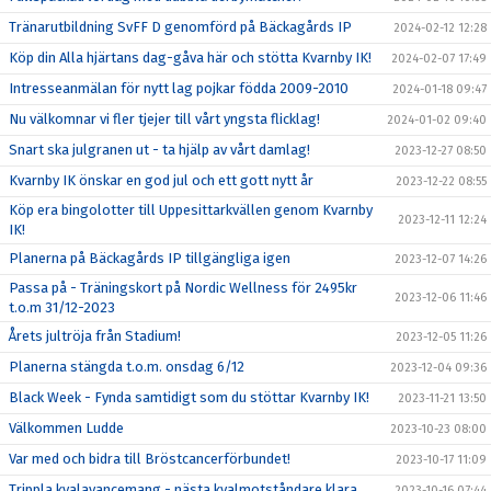
Tränarutbildning SvFF D genomförd på Bäckagårds IP
2024-02-12 12:28
Köp din Alla hjärtans dag-gåva här och stötta Kvarnby IK!
2024-02-07 17:49
Intresseanmälan för nytt lag pojkar födda 2009-2010
2024-01-18 09:47
Nu välkomnar vi fler tjejer till vårt yngsta flicklag!
2024-01-02 09:40
Snart ska julgranen ut - ta hjälp av vårt damlag!
2023-12-27 08:50
Kvarnby IK önskar en god jul och ett gott nytt år
2023-12-22 08:55
Köp era bingolotter till Uppesittarkvällen genom Kvarnby
2023-12-11 12:24
IK!
Planerna på Bäckagårds IP tillgängliga igen
2023-12-07 14:26
Passa på - Träningskort på Nordic Wellness för 2495kr
2023-12-06 11:46
t.o.m 31/12-2023
Årets jultröja från Stadium!
2023-12-05 11:26
Planerna stängda t.o.m. onsdag 6/12
2023-12-04 09:36
Black Week - Fynda samtidigt som du stöttar Kvarnby IK!
2023-11-21 13:50
Välkommen Ludde
2023-10-23 08:00
Var med och bidra till Bröstcancerförbundet!
2023-10-17 11:09
Trippla kvalavancemang - nästa kvalmotståndare klara
2023-10-16 07:44