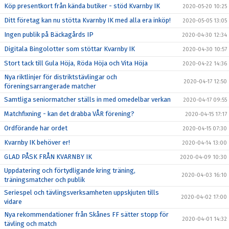
Köp presentkort från kända butiker - stöd Kvarnby IK
2020-05-20 10:25
Ditt företag kan nu stötta Kvarnby IK med alla era inköp!
2020-05-05 13:05
Ingen publik på Bäckagårds IP
2020-04-30 12:34
Digitala Bingolotter som stöttar Kvarnby IK
2020-04-30 10:57
Stort tack till Gula Höja, Röda Höja och Vita Höja
2020-04-22 14:36
Nya riktlinjer för distriktstävlingar och
2020-04-17 12:50
föreningsarrangerade matcher
Samtliga seniormatcher ställs in med omedelbar verkan
2020-04-17 09:55
Matchfixning - kan det drabba VÅR förening?
2020-04-15 17:17
Ordförande har ordet
2020-04-15 07:30
Kvarnby IK behöver er!
2020-04-14 13:00
GLAD PÅSK FRÅN KVARNBY IK
2020-04-09 10:30
Uppdatering och förtydligande kring träning,
2020-04-03 16:10
träningsmatcher och publik
Seriespel och tävlingsverksamheten uppskjuten tills
2020-04-02 17:00
vidare
Nya rekommendationer från Skånes FF sätter stopp för
2020-04-01 14:32
tävling och match