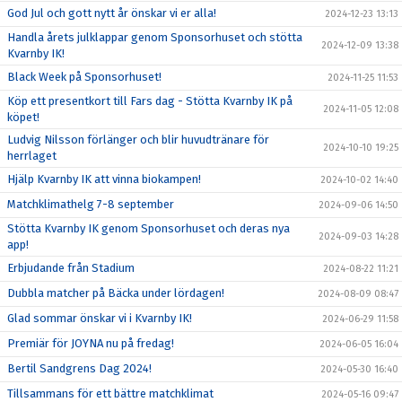
God Jul och gott nytt år önskar vi er alla!
2024-12-23 13:13
Handla årets julklappar genom Sponsorhuset och stötta
2024-12-09 13:38
Kvarnby IK!
Black Week på Sponsorhuset!
2024-11-25 11:53
Köp ett presentkort till Fars dag - Stötta Kvarnby IK på
2024-11-05 12:08
köpet!
Ludvig Nilsson förlänger och blir huvudtränare för
2024-10-10 19:25
herrlaget
Hjälp Kvarnby IK att vinna biokampen!
2024-10-02 14:40
Matchklimathelg 7-8 september
2024-09-06 14:50
Stötta Kvarnby IK genom Sponsorhuset och deras nya
2024-09-03 14:28
app!
Erbjudande från Stadium
2024-08-22 11:21
Dubbla matcher på Bäcka under lördagen!
2024-08-09 08:47
Glad sommar önskar vi i Kvarnby IK!
2024-06-29 11:58
Premiär för JOYNA nu på fredag!
2024-06-05 16:04
Bertil Sandgrens Dag 2024!
2024-05-30 16:40
Tillsammans för ett bättre matchklimat
2024-05-16 09:47