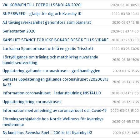
VÄLKOMMEN TILL FOTBOLLSSKOLAN 2020!
2020-03-30 10:50
SUPERWEEK = glädje för dig och Kvarnby IK
2020-03-30 10:41
All tävlingsverksamhet genomförs som planerat
2020-03-27 12:18
Seriestarten 2020
2020-03-23 14:00
KANSLIET STÄNGT FÖR ICKE BOKADE BESÖK TILLS VIDARE
2020-03-23 13:30
Lär känna Sponsorhuset och få en gratis Trisslott
2020-03-23 13:26
Förtydligande om träning och match kring nuvarande
2020-03-18 15:26
händelseutveckling
Uppdatering gällande coronaviruset - god handhygien
2020-03-17 15:45
Senaste uppdateringen gällande coronaviruset /20200313
2020-03-13 14:35
14:35
Information coronaviruset - ledarutbildning INSTÄLLD
2020-03-13 12:00
Uppdatering kring coronaviruset
2020-03-12 14:45
Information med anledning av coronaviruset och Covid-19
2020-03-06 15:00
Föreningserbjudande hos Nordic Wellness för Kvarnbys
2020-03-05 17:15
medlemmar
Ny kund hos Svenska Spel = 200 kr till Kvarnby IK!
2020-02-21 14:51