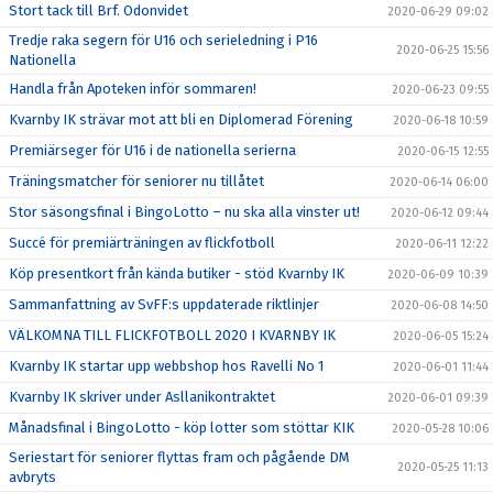
Stort tack till Brf. Odonvidet
2020-06-29 09:02
Tredje raka segern för U16 och serieledning i P16
2020-06-25 15:56
Nationella
Handla från Apoteken inför sommaren!
2020-06-23 09:55
Kvarnby IK strävar mot att bli en Diplomerad Förening
2020-06-18 10:59
Premiärseger för U16 i de nationella serierna
2020-06-15 12:55
Träningsmatcher för seniorer nu tillåtet
2020-06-14 06:00
Stor säsongsfinal i BingoLotto – nu ska alla vinster ut!
2020-06-12 09:44
Succé för premiärträningen av flickfotboll
2020-06-11 12:22
Köp presentkort från kända butiker - stöd Kvarnby IK
2020-06-09 10:39
Sammanfattning av SvFF:s uppdaterade riktlinjer
2020-06-08 14:50
VÄLKOMNA TILL FLICKFOTBOLL 2020 I KVARNBY IK
2020-06-05 15:24
Kvarnby IK startar upp webbshop hos Ravelli No 1
2020-06-01 11:44
Kvarnby IK skriver under Asllanikontraktet
2020-06-01 09:39
Månadsfinal i BingoLotto - köp lotter som stöttar KIK
2020-05-28 10:06
Seriestart för seniorer flyttas fram och pågående DM
2020-05-25 11:13
avbryts