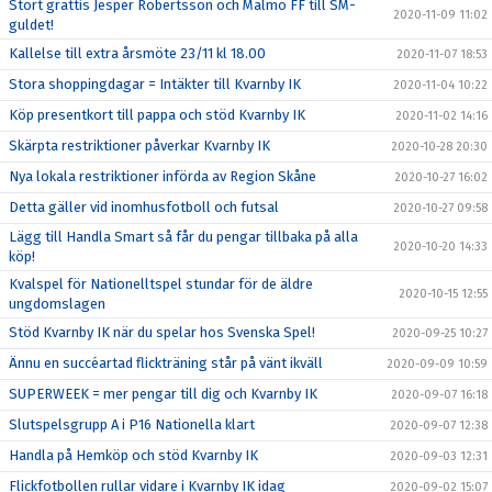
Stort grattis Jesper Robertsson och Malmö FF till SM-
2020-11-09 11:02
guldet!
Kallelse till extra årsmöte 23/11 kl 18.00
2020-11-07 18:53
Stora shoppingdagar = Intäkter till Kvarnby IK
2020-11-04 10:22
Köp presentkort till pappa och stöd Kvarnby IK
2020-11-02 14:16
Skärpta restriktioner påverkar Kvarnby IK
2020-10-28 20:30
Nya lokala restriktioner införda av Region Skåne
2020-10-27 16:02
Detta gäller vid inomhusfotboll och futsal
2020-10-27 09:58
Lägg till Handla Smart så får du pengar tillbaka på alla
2020-10-20 14:33
köp!
Kvalspel för Nationelltspel stundar för de äldre
2020-10-15 12:55
ungdomslagen
Stöd Kvarnby IK när du spelar hos Svenska Spel!
2020-09-25 10:27
Ännu en succéartad flickträning står på vänt ikväll
2020-09-09 10:59
SUPERWEEK = mer pengar till dig och Kvarnby IK
2020-09-07 16:18
Slutspelsgrupp A i P16 Nationella klart
2020-09-07 12:38
Handla på Hemköp och stöd Kvarnby IK
2020-09-03 12:31
Flickfotbollen rullar vidare i Kvarnby IK idag
2020-09-02 15:07