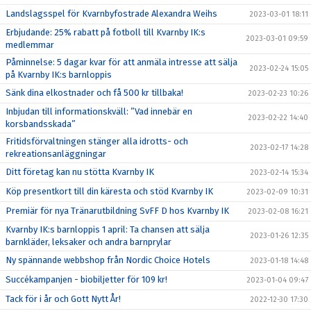
Landslagsspel för Kvarnbyfostrade Alexandra Weihs
2023-03-01 18:11
Erbjudande: 25% rabatt på fotboll till Kvarnby IK:s
2023-03-01 09:59
medlemmar
Påminnelse: 5 dagar kvar för att anmäla intresse att sälja
2023-02-24 15:05
på Kvarnby IK:s barnloppis
Sänk dina elkostnader och få 500 kr tillbaka!
2023-02-23 10:26
Inbjudan till informationskväll: ”Vad innebär en
2023-02-22 14:40
korsbandsskada”
Fritidsförvaltningen stänger alla idrotts- och
2023-02-17 14:28
rekreationsanläggningar
Ditt företag kan nu stötta Kvarnby IK
2023-02-14 15:34
Köp presentkort till din käresta och stöd Kvarnby IK
2023-02-09 10:31
Premiär för nya Tränarutbildning SvFF D hos Kvarnby IK
2023-02-08 16:21
Kvarnby IK:s barnloppis 1 april: Ta chansen att sälja
2023-01-26 12:35
barnkläder, leksaker och andra barnprylar
Ny spännande webbshop från Nordic Choice Hotels
2023-01-18 14:48
Succékampanjen - biobiljetter för 109 kr!
2023-01-04 09:47
Tack för i år och Gott Nytt År!
2022-12-30 17:30