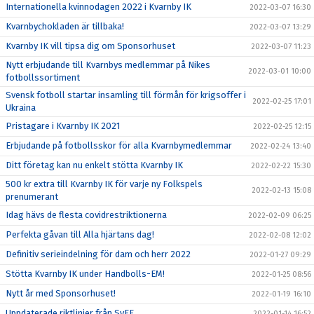
Internationella kvinnodagen 2022 i Kvarnby IK
2022-03-07 16:30
Kvarnbychokladen är tillbaka!
2022-03-07 13:29
Kvarnby IK vill tipsa dig om Sponsorhuset
2022-03-07 11:23
Nytt erbjudande till Kvarnbys medlemmar på Nikes
2022-03-01 10:00
fotbollssortiment
Svensk fotboll startar insamling till förmån för krigsoffer i
2022-02-25 17:01
Ukraina
Pristagare i Kvarnby IK 2021
2022-02-25 12:15
Erbjudande på fotbollsskor för alla Kvarnbymedlemmar
2022-02-24 13:40
Ditt företag kan nu enkelt stötta Kvarnby IK
2022-02-22 15:30
500 kr extra till Kvarnby IK för varje ny Folkspels
2022-02-13 15:08
prenumerant
Idag hävs de flesta covidrestriktionerna
2022-02-09 06:25
Perfekta gåvan till Alla hjärtans dag!
2022-02-08 12:02
Definitiv serieindelning för dam och herr 2022
2022-01-27 09:29
Stötta Kvarnby IK under Handbolls-EM!
2022-01-25 08:56
Nytt år med Sponsorhuset!
2022-01-19 16:10
Uppdaterade riktlinjer från SvFF
2022-01-14 16:52