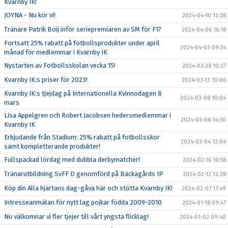
Kvarnby IK!
JOYNA - Nu kör vi!
2024-04-10 12:28
Tränare Patrik Boij inför seriepremiären av SM för F17
2024-04-06 16:18
Fortsatt 25% rabatt på fotbollsprodukter under april
2024-04-03 09:54
månad för medlemmar i Kvarnby IK
Nystarten av Fotbollsskolan vecka 15!
2024-03-28 10:27
Kvarnby IK:s priser för 2023!
2024-03-13 10:06
Kvarnby IK:s tjejdag på Internationella Kvinnodagen 8
2024-03-08 10:04
mars
Lisa Appelgren och Robert Jacobsen hedersmedlemmar i
2024-03-06 14:30
Kvarnby IK
Erbjudande från Stadium: 25% rabatt på fotbollsskor
2024-03-04 12:04
samt kompletterande produkter!
Fullspäckad lördag med dubbla derbymatcher!
2024-02-16 10:58
Tränarutbildning SvFF D genomförd på Bäckagårds IP
2024-02-12 12:28
Köp din Alla hjärtans dag-gåva här och stötta Kvarnby IK!
2024-02-07 17:49
Intresseanmälan för nytt lag pojkar födda 2009-2010
2024-01-18 09:47
Nu välkomnar vi fler tjejer till vårt yngsta flicklag!
2024-01-02 09:40