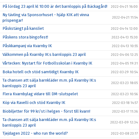
På lördag 23 april kl 10:00 är det barnloppis på Bäckagård!
2022-04-21 16:00
Ny tävling via Sponsorhuset - hjälp KIK att vinna
2022-04-21 11:54
prispengar!
Påskstängt på kansliet
2022-04-14 12:00
Påskens stora bingofest!
2022-04-13 15:30
Påskkampanj via Kvarnby IK
2022-04-13 10:55
Välkommen på Kvarnby IK:s barnloppis 23 april
2022-04-06 12:25
Vårtecken: Nystart för Fotbollsskolan i Kvarnby IK
2022-04-05 19:31
Boka hotell och stöd samtidigt Kvarnby IK
2022-03-29 10:54
Ta chansen att sälja barnkläder m.m. på Kvarnby IK:s
2022-03-23 18:05
barnloppis 23 april
Flera Kvarnbylag vidare till DM-slutspelet
2022-03-23 10:56
Köp via Ravelli och stöd Kvarnby IK
2022-03-18 14:57
Biobiljetter för 99 kr/st i helgen - först till kvarn!
2022-03-17 11:36
Ta chansen att sälja barnkläder m.m. på Kvarnby IK:s
2022-03-09 12:34
barnloppis 23 april
Tjejdagen 2022 - who run the world?
2022-03-08 23:17