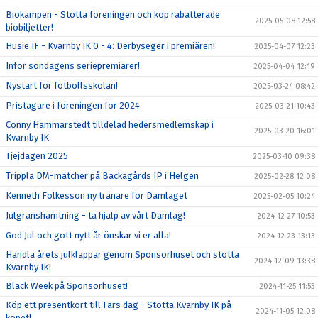
Biokampen - Stötta föreningen och köp rabatterade
2025-05-08 12:58
biobiljetter!
Husie IF - Kvarnby IK 0 - 4: Derbyseger i premiären!
2025-04-07 12:23
Inför söndagens seriepremiärer!
2025-04-04 12:19
Nystart för fotbollsskolan!
2025-03-24 08:42
Pristagare i föreningen för 2024
2025-03-21 10:43
Conny Hammarstedt tilldelad hedersmedlemskap i
2025-03-20 16:01
Kvarnby IK
Tjejdagen 2025
2025-03-10 09:38
Trippla DM-matcher på Bäckagårds IP i Helgen
2025-02-28 12:08
Kenneth Folkesson ny tränare för Damlaget
2025-02-05 10:24
Julgranshämtning - ta hjälp av vårt Damlag!
2024-12-27 10:53
God Jul och gott nytt år önskar vi er alla!
2024-12-23 13:13
Handla årets julklappar genom Sponsorhuset och stötta
2024-12-09 13:38
Kvarnby IK!
Black Week på Sponsorhuset!
2024-11-25 11:53
Köp ett presentkort till Fars dag - Stötta Kvarnby IK på
2024-11-05 12:08
köpet!