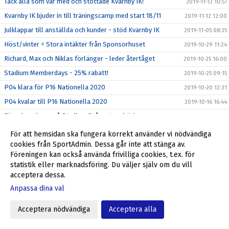
Tack alla som var med och stöttade Kvarnby IK!
2019-11-13 10:57
Kvarnby IK bjuder in till träningscamp med start 18/11
2019-11-12 12:00
Julklappar till anställda och kunder - stöd Kvarnby IK
2019-11-05 08:35
Höst/vinter = Stora intäkter från Sponsorhuset
2019-10-29 11:24
Richard, Max och Niklas förlänger - leder återtåget
2019-10-25 16:00
Stadium Memberdays - 25% rabatt!
2019-10-25 09:15
P04 klara för P16 Nationella 2020
2019-10-20 12:31
P04 kvalar till P16 Nationella 2020
2019-10-16 16:44
Föreningsdagar på Stadium Svågertorp börjar nu
2019-10-07 10:00
Ulf Jansson om återkomsten till Kvarnby IK
2019-10-05 09:00
För att hemsidan ska fungera korrekt använder vi nödvändiga
cookies från SportAdmin. Dessa går inte att stänga av.
Stöd Kvarnby IK när du handlar på Flügger Färg
2019-10-04 12:29
Föreningen kan också använda frivilliga cookies, t.ex. för
Välkommen tillbaka till Kvarnby IK, Ulf Jansson!
2019-10-04 09:30
statistik eller marknadsföring. Du väljer själv om du vill
Grymt helgerbjudande till alla i Kvarnby IK
2019-09-27 17:55
acceptera dessa.
Fantastiskt erbjudande från Kvarnby IK
Anpassa dina val
2019-09-23 10:20
Min Fotboll - den nya appen i svensk fotboll
2019-09-22 09:35
Acceptera nödvändiga
Acceptera alla
ALLA SKA SE!
2019-09-12 09:46