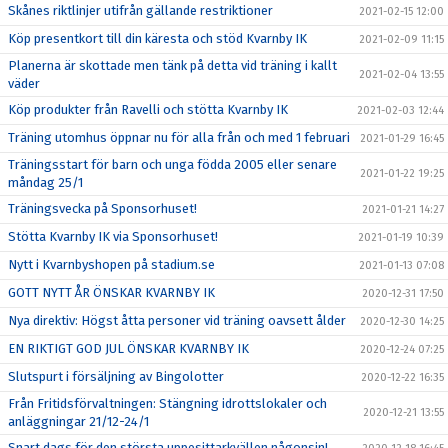
Skånes riktlinjer utifrån gällande restriktioner
2021-02-15 12:00
Köp presentkort till din käresta och stöd Kvarnby IK
2021-02-09 11:15
Planerna är skottade men tänk på detta vid träning i kallt
2021-02-04 13:55
väder
Köp produkter från Ravelli och stötta Kvarnby IK
2021-02-03 12:44
Träning utomhus öppnar nu för alla från och med 1 februari
2021-01-29 16:45
Träningsstart för barn och unga födda 2005 eller senare
2021-01-22 19:25
måndag 25/1
Träningsvecka på Sponsorhuset!
2021-01-21 14:27
Stötta Kvarnby IK via Sponsorhuset!
2021-01-19 10:39
Nytt i Kvarnbyshopen på stadium.se
2021-01-13 07:08
GOTT NYTT ÅR ÖNSKAR KVARNBY IK
2020-12-31 17:50
Nya direktiv: Högst åtta personer vid träning oavsett ålder
2020-12-30 14:25
EN RIKTIGT GOD JUL ÖNSKAR KVARNBY IK
2020-12-24 07:25
Slutspurt i försäljning av Bingolotter
2020-12-22 16:35
Från Fritidsförvaltningen: Stängning idrottslokaler och
2020-12-21 13:55
anläggningar 21/12-24/1
Snart dags för den största uppesittarkvällen någonsin!