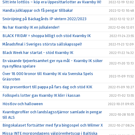
Sitt inte lottlös – köp era Uppesittarlotter av Kvarnby IK!
2022-12-19 12:02
Handla julklappar och få pengar tillbaka!
2022-12-13 10:48
Snöröjning på Bäckagårds IP vintern 2022/2023
2022-12-12 12:37
Nu har Kvarnby IK en julkalender!
2022-12-06 12:01
BLACK FRIDAY = shoppa billigt och stöd Kvarnby IK
2022-11-24 23:55
Månadsfinal i Sveriges största sällskapsspel!
2022-11-23 12:09
Black Week har startat - stöd Kvarnby IK
2022-11-22 14:32
En växande tjejverksamhet ger nya mål - Kvarnby IK söker
2022-11-20 13:13
nya nyfikna spelare
Över 18 000 kronor till Kvarnby IK via Svenska Spels
2022-11-09 11:52
Gräsroten
Köp presentkort till pappa på fars dag och stöd KIK
2022-11-09 10:27
Folkspels lotter gav Kvarnby IK klirr i kassan
2022-11-02 13:55
Höstlov och halloween
2022-10-31 09:05
Kvarnbyprofiler och landslagsstjärnor samlade in pengar
2022-10-28 10:51
till ALS
Bingokalaset fortsätter med fyra bingospel och Wilmer X
2022-10-27 08:24
Missa INTE morgondagens välgörenhetscup i Baltiska