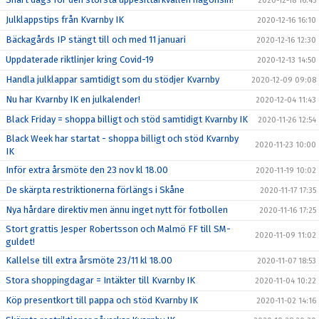
2020-12-18 16:45
Julklappstips från Kvarnby IK
2020-12-16 16:10
Bäckagårds IP stängt till och med 11 januari
2020-12-16 12:30
Uppdaterade riktlinjer kring Covid-19
2020-12-13 14:50
Handla julklappar samtidigt som du stödjer Kvarnby
2020-12-09 09:08
Nu har Kvarnby IK en julkalender!
2020-12-04 11:43
Black Friday = shoppa billigt och stöd samtidigt Kvarnby IK
2020-11-26 12:54
Black Week har startat - shoppa billigt och stöd Kvarnby
2020-11-23 10:00
IK
Inför extra årsmöte den 23 nov kl 18.00
2020-11-19 10:02
De skärpta restriktionerna förlängs i Skåne
2020-11-17 17:35
Nya hårdare direktiv men ännu inget nytt för fotbollen
2020-11-16 17:25
Stort grattis Jesper Robertsson och Malmö FF till SM-
2020-11-09 11:02
guldet!
Kallelse till extra årsmöte 23/11 kl 18.00
2020-11-07 18:53
Stora shoppingdagar = Intäkter till Kvarnby IK
2020-11-04 10:22
Köp presentkort till pappa och stöd Kvarnby IK
2020-11-02 14:16