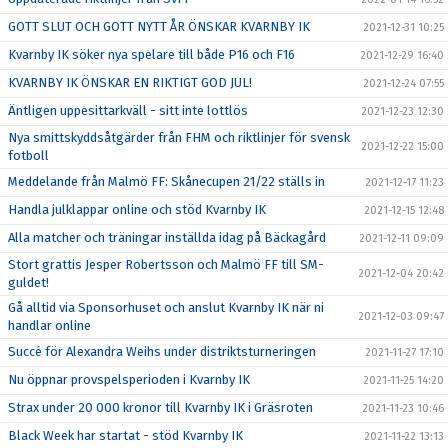
GOTT SLUT OCH GOTT NYTT ÅR ÖNSKAR KVARNBY IK
2021-12-31 10:25
Kvarnby IK söker nya spelare till både P16 och F16
2021-12-29 16:40
KVARNBY IK ÖNSKAR EN RIKTIGT GOD JUL!
2021-12-24 07:55
Äntligen uppesittarkväll - sitt inte lottlös
2021-12-23 12:30
Nya smittskyddsåtgärder från FHM och riktlinjer för svensk
2021-12-22 15:00
fotboll
Meddelande från Malmö FF: Skånecupen 21/22 ställs in
2021-12-17 11:23
Handla julklappar online och stöd Kvarnby IK
2021-12-15 12:48
Alla matcher och träningar inställda idag på Bäckagård
2021-12-11 09:09
Stort grattis Jesper Robertsson och Malmö FF till SM-
2021-12-04 20:42
guldet!
Gå alltid via Sponsorhuset och anslut Kvarnby IK när ni
2021-12-03 09:47
handlar online
Succé för Alexandra Weihs under distriktsturneringen
2021-11-27 17:10
Nu öppnar provspelsperioden i Kvarnby IK
2021-11-25 14:20
Strax under 20 000 kronor till Kvarnby IK i Gräsroten
2021-11-23 10:46
Black Week har startat - stöd Kvarnby IK
2021-11-22 13:13