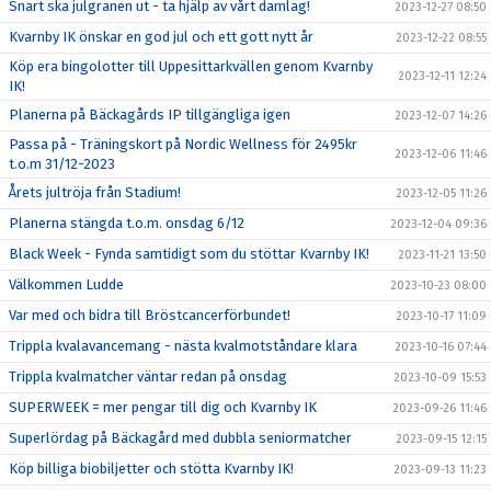
Snart ska julgranen ut - ta hjälp av vårt damlag!
2023-12-27 08:50
Kvarnby IK önskar en god jul och ett gott nytt år
2023-12-22 08:55
Köp era bingolotter till Uppesittarkvällen genom Kvarnby
2023-12-11 12:24
IK!
Planerna på Bäckagårds IP tillgängliga igen
2023-12-07 14:26
Passa på - Träningskort på Nordic Wellness för 2495kr
2023-12-06 11:46
t.o.m 31/12-2023
Årets jultröja från Stadium!
2023-12-05 11:26
Planerna stängda t.o.m. onsdag 6/12
2023-12-04 09:36
Black Week - Fynda samtidigt som du stöttar Kvarnby IK!
2023-11-21 13:50
Välkommen Ludde
2023-10-23 08:00
Var med och bidra till Bröstcancerförbundet!
2023-10-17 11:09
Trippla kvalavancemang - nästa kvalmotståndare klara
2023-10-16 07:44
Trippla kvalmatcher väntar redan på onsdag
2023-10-09 15:53
SUPERWEEK = mer pengar till dig och Kvarnby IK
2023-09-26 11:46
Superlördag på Bäckagård med dubbla seniormatcher
2023-09-15 12:15
Köp billiga biobiljetter och stötta Kvarnby IK!
2023-09-13 11:23