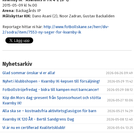
2015-05-09 kl 14:00
Arena:
Bäckagårds IP
Målskyttar KIK:
Dano Asani (2), Noor Zadran, Gustav Backaliden
Reportage hittar ni här:
http://www.fotbollskane.se/herr/div-
2/sodra/item/7553-ny-seger-for-kvarnby-ik
Nyhetsarkiv
Glad sommar önskar vi er alla!
2026-06-26 09:49
Nyhet i klubbshopen - Kvarnby IK-kepsen till försäljning!
2026-05-29 11:42
Fotbollströjefredag - bidra till kampen mot barncancer!
2026-05-29 08:12
Köp din Mors dag-present från Sponsorhuset och stötta
2026-05-27 10:06
Kvarnby IK!
Alla ska se – kostnadsfria aktivitetsglasögon för barn
2026-05-21 14:29
Kvarnby IK 120 ÅR - Bertil Sandgrens Dag
2026-05-08 12:40
Vi är nu en certifierad Kvalitetsklubb!
2026-05-04 13:25