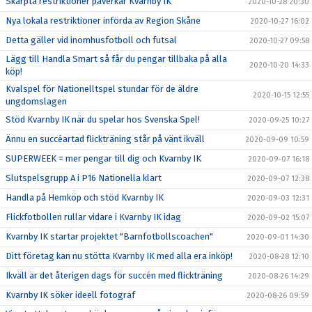
Skärpta restriktioner påverkar Kvarnby IK
2020-10-28 20:30
Nya lokala restriktioner införda av Region Skåne
2020-10-27 16:02
Detta gäller vid inomhusfotboll och futsal
2020-10-27 09:58
Lägg till Handla Smart så får du pengar tillbaka på alla
2020-10-20 14:33
köp!
Kvalspel för Nationelltspel stundar för de äldre
2020-10-15 12:55
ungdomslagen
Stöd Kvarnby IK när du spelar hos Svenska Spel!
2020-09-25 10:27
Ännu en succéartad flickträning står på vänt ikväll
2020-09-09 10:59
SUPERWEEK = mer pengar till dig och Kvarnby IK
2020-09-07 16:18
Slutspelsgrupp A i P16 Nationella klart
2020-09-07 12:38
Handla på Hemköp och stöd Kvarnby IK
2020-09-03 12:31
Flickfotbollen rullar vidare i Kvarnby IK idag
2020-09-02 15:07
Kvarnby IK startar projektet "Barnfotbollscoachen"
2020-09-01 14:30
Ditt företag kan nu stötta Kvarnby IK med alla era inköp!
2020-08-28 12:10
Ikväll är det återigen dags för succén med flickträning
2020-08-26 14:29
Kvarnby IK söker ideell fotograf
2020-08-26 09:59