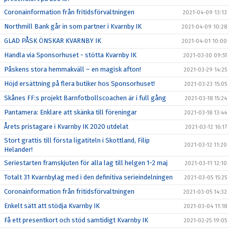
Coronainformation från fritidsförvaltningen
2021-04-09 13:13
Northmill Bank går in som partner i Kvarnby IK
2021-04-09 10:28
GLAD PÅSK ÖNSKAR KVARNBY IK
2021-04-01 10:00
Handla via Sponsorhuset - stötta Kvarnby IK
2021-03-30 09:51
Påskens stora hemmakväll – en magisk afton!
2021-03-29 14:25
Höjd ersättning på flera butiker hos Sponsorhuset!
2021-03-23 15:05
Skånes FF:s projekt Barnfotbollscoachen är i full gång
2021-03-18 15:24
Pantamera: Enklare att skänka till föreningar
2021-03-18 13:44
Årets pristagare i Kvarnby IK 2020 utdelat
2021-03-12 16:17
Stort grattis till första ligatiteln i Skottland, Filip
2021-03-12 11:20
Helander!
Seriestarten framskjuten för alla lag till helgen 1-2 maj
2021-03-11 12:10
Totalt 31 Kvarnbylag med i den definitiva serieindelningen
2021-03-05 15:25
Coronainformation från fritidsförvaltningen
2021-03-05 14:32
Enkelt sätt att stödja Kvarnby IK
2021-03-04 11:18
Få ett presentkort och stöd samtidigt Kvarnby IK
2021-02-25 19:05