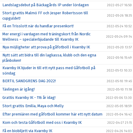
Landslagsdebut på Bäckagårds IP under lördagen
2022-05-27 16:50
Stort grattis Malmö FF och Jesper Robertsson till
2022-05-26 18:35
cupguldet!
Få en Trisslott när du handlar presenkort!
2022-05-24 10:52
Mer energi i vardagen med träningskort från Nordic
2022-05-24 09:14
Wellness – specialerbjudande till Kvarnby IK
Nya möjligheter att prova på gåfotboll i Kvarnby IK
2022-05-20 13:57
Nytt sätt att bidra till din lagkassa, klubb och den egna
2022-05-16 15:49
plånboken!
Kvarnby IK bjuder in till ett nytt pass med Gåfotboll på
2022-05-13 10:33
söndag
BERTIL SANDGRENS DAG 2022!
2022-05-10 19:45
Tävlingen är igång!
2022-05-10 11:18
Grattis Kvarnby IK - 116 år idag!
2022-05-06 13:30
Stort grattis Emilia, Maya och Melly
2022-05-05 18:59
Efter premiären med gåfotboll kommer här ett nytt datum
2022-05-04 16:42
Kom och testa Gåfotboll med oss i Kvarnby IK
2022-04-27 21:15
Få en biobiljett via Kvarnby IK
2022-04-26 14:03