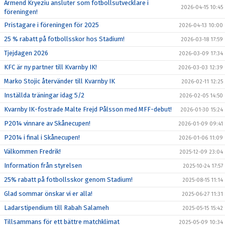
Armend Kryeziu ansluter som fotbollsutvecklare i
2026-04-15 10:45
föreningen!
Pristagare i föreningen för 2025
2026-04-13 10:00
25 % rabatt på fotbollsskor hos Stadium!
2026-03-18 17:59
Tjejdagen 2026
2026-03-09 17:34
KFC är ny partner till Kvarnby IK!
2026-03-03 12:39
Marko Stojic återvänder till Kvarnby IK
2026-02-11 12:25
Inställda träningar idag 5/2
2026-02-05 14:50
Kvarnby IK-fostrade Malte Frejd Pålsson med MFF-debut!
2026-01-30 15:24
P2014 vinnare av Skånecupen!
2026-01-09 09:41
P2014 i final i Skånecupen!
2026-01-06 11:09
Välkommen Fredrik!
2025-12-09 23:04
Information från styrelsen
2025-10-24 17:57
25% rabatt på fotbollsskor genom Stadium!
2025-08-15 11:14
Glad sommar önskar vi er alla!
2025-06-27 11:31
Ladarstipendium till Rabah Salameh
2025-05-15 15:42
Tillsammans för ett bättre matchklimat
2025-05-09 10:34