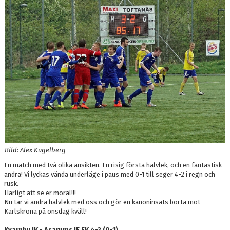
DOKUMENT
MEDLEMSKAP
LEDARE
KONTAKT
Bild: Alex Kugelberg
En match med två olika ansikten. En risig första halvlek, och en fantastisk
andra! Vi lyckas vända underläge i paus med 0-1 till seger 4-2 i regn och
rusk.
Härligt att se er moral!!!
Nu tar vi andra halvlek med oss och gör en kanoninsats borta mot
Karlskrona på onsdag kväll!
Kvarnby IK - Asarums IF FK 4-2 (0-1)