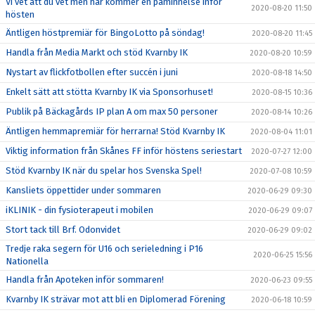
Vi vet att du vet men här kommer en påminnelse inför
2020-08-20 11:50
hösten
Äntligen höstpremiär för BingoLotto på söndag!
2020-08-20 11:45
Handla från Media Markt och stöd Kvarnby IK
2020-08-20 10:59
Nystart av flickfotbollen efter succén i juni
2020-08-18 14:50
Enkelt sätt att stötta Kvarnby IK via Sponsorhuset!
2020-08-15 10:36
Publik på Bäckagårds IP plan A om max 50 personer
2020-08-14 10:26
Äntligen hemmapremiär för herrarna! Stöd Kvarnby IK
2020-08-04 11:01
Viktig information från Skånes FF inför höstens seriestart
2020-07-27 12:00
Stöd Kvarnby IK när du spelar hos Svenska Spel!
2020-07-08 10:59
Kansliets öppettider under sommaren
2020-06-29 09:30
iKLINIK - din fysioterapeut i mobilen
2020-06-29 09:07
Stort tack till Brf. Odonvidet
2020-06-29 09:02
Tredje raka segern för U16 och serieledning i P16
2020-06-25 15:56
Nationella
Handla från Apoteken inför sommaren!
2020-06-23 09:55
Kvarnby IK strävar mot att bli en Diplomerad Förening
2020-06-18 10:59