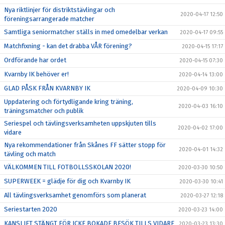
Nya riktlinjer för distriktstävlingar och
2020-04-17 12:50
föreningsarrangerade matcher
Samtliga seniormatcher ställs in med omedelbar verkan
2020-04-17 09:55
Matchfixning - kan det drabba VÅR förening?
2020-04-15 17:17
Ordförande har ordet
2020-04-15 07:30
Kvarnby IK behöver er!
2020-04-14 13:00
GLAD PÅSK FRÅN KVARNBY IK
2020-04-09 10:30
Uppdatering och förtydligande kring träning,
2020-04-03 16:10
träningsmatcher och publik
Seriespel och tävlingsverksamheten uppskjuten tills
2020-04-02 17:00
vidare
Nya rekommendationer från Skånes FF sätter stopp för
2020-04-01 14:32
tävling och match
VÄLKOMMEN TILL FOTBOLLSSKOLAN 2020!
2020-03-30 10:50
SUPERWEEK = glädje för dig och Kvarnby IK
2020-03-30 10:41
All tävlingsverksamhet genomförs som planerat
2020-03-27 12:18
Seriestarten 2020
2020-03-23 14:00
KANSLIET STÄNGT FÖR ICKE BOKADE BESÖK TILLS VIDARE
2020-03-23 13:30