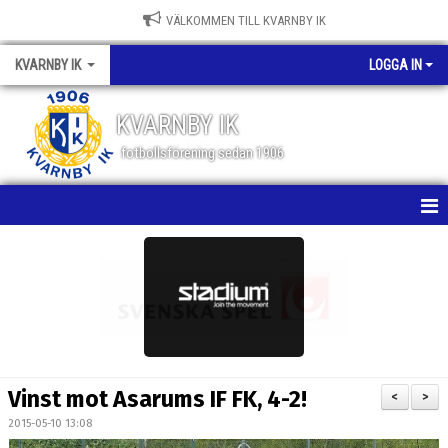
VÄLKOMMEN TILL KVARNBY IK
KVARNBY IK
LOGGA IN
KVARNBY IK
fotbollsförening sedan 1906
HEM
NYHETER
KALENDER
OM KLUBBEN
Vinst mot Asarums IF FK, 4-2!
<
>
BILDGALLERI
2015-05-10 13:08