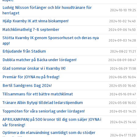
Ludvig Nilsson förlänger och blir huvudtränare för
2024-10-10 19:25
herrlaget
Hjälp Kvarnby IK att vinna biokampen!
2024-10-02 14:40
Matchklimathelg 7-8 september
2024-09-06 14:50
Stötta Kvarnby IK genom Sponsorhuset och deras nya
2024-09-03 14:28
app!
Erbjudande från Stadium
2024-08-22 11:21
Dubbla matcher på Bäcka under lördagen!
2024-08-09 08:47
Glad sommar önskar vi i Kvarnby IK!
2024-06-29 11:58
Premiär för JOYNA nu på fredag!
2024-06-05 16:04
Bertil Sandgrens Dag 2024!
2024-05-30 16:40
Tillsammans för ett bättre matchklimat
2024-05-16 09:47
Tränare Albin Bytyqi tilldelad ledarstipendium
2024-05-08 16:02
Toppmöten för våra seniorlag under lördagen!
2024-05-03 14:25
APRILKAMPANJ på 500 kronor till dig som säljer JOYNA i
2024-04-25 14:46
vår förening!
Optimera din elanvändning samtidigt som du stödjer
2024-04-17 11:20