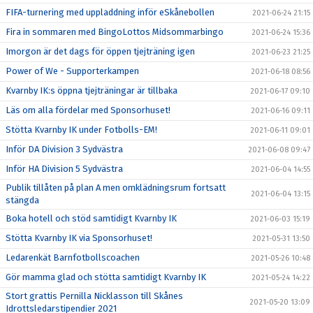
FIFA-turnering med uppladdning inför eSkånebollen
2021-06-24 21:15
Fira in sommaren med BingoLottos Midsommarbingo
2021-06-24 15:36
Imorgon är det dags för öppen tjejträning igen
2021-06-23 21:25
Power of We - Supporterkampen
2021-06-18 08:56
Kvarnby IK:s öppna tjejträningar är tillbaka
2021-06-17 09:10
Läs om alla fördelar med Sponsorhuset!
2021-06-16 09:11
Stötta Kvarnby IK under Fotbolls-EM!
2021-06-11 09:01
Inför DA Division 3 Sydvästra
2021-06-08 09:47
Inför HA Division 5 Sydvästra
2021-06-04 14:55
Publik tillåten på plan A men omklädningsrum fortsatt
2021-06-04 13:15
stängda
Boka hotell och stöd samtidigt Kvarnby IK
2021-06-03 15:19
Stötta Kvarnby IK via Sponsorhuset!
2021-05-31 13:50
Ledarenkät Barnfotbollscoachen
2021-05-26 10:48
Gör mamma glad och stötta samtidigt Kvarnby IK
2021-05-24 14:22
Stort grattis Pernilla Nicklasson till Skånes
2021-05-20 13:09
Idrottsledarstipendier 2021