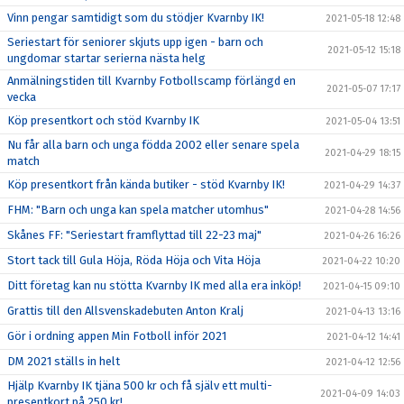
Vinn pengar samtidigt som du stödjer Kvarnby IK!
2021-05-18 12:48
Seriestart för seniorer skjuts upp igen - barn och
2021-05-12 15:18
ungdomar startar serierna nästa helg
Anmälningstiden till Kvarnby Fotbollscamp förlängd en
2021-05-07 17:17
vecka
Köp presentkort och stöd Kvarnby IK
2021-05-04 13:51
Nu får alla barn och unga födda 2002 eller senare spela
2021-04-29 18:15
match
Köp presentkort från kända butiker - stöd Kvarnby IK!
2021-04-29 14:37
FHM: "Barn och unga kan spela matcher utomhus"
2021-04-28 14:56
Skånes FF: "Seriestart framflyttad till 22-23 maj"
2021-04-26 16:26
Stort tack till Gula Höja, Röda Höja och Vita Höja
2021-04-22 10:20
Ditt företag kan nu stötta Kvarnby IK med alla era inköp!
2021-04-15 09:10
Grattis till den Allsvenskadebuten Anton Kralj
2021-04-13 13:16
Gör i ordning appen Min Fotboll inför 2021
2021-04-12 14:41
DM 2021 ställs in helt
2021-04-12 12:56
Hjälp Kvarnby IK tjäna 500 kr och få själv ett multi-
2021-04-09 14:03
presentkort på 250 kr!