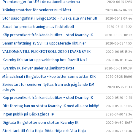
Premiärseger för U16 i de nationella serierna
2020-06-15 12:55
Träningsmatcher för seniorer nu tillåtet
2020-06-14 06:00
Stor säsongsfinal i BingoLotto – nu ska alla vinster ut!
2020-06-12 09:44
Succé för premiärträningen av flickfotboll
2020-06-11 12:22
Köp presentkort från kända butiker - stöd Kvarnby IK
2020-06-09 10:39
Sammanfattning av SvFF:s uppdaterade riktlinjer
2020-06-08 14:50
VÄLKOMNA TILL FLICKFOTBOLL 2020 I KVARNBY IK
2020-06-05 15:24
Kvarnby IK startar upp webbshop hos Ravelli No 1
2020-06-01 11:44
Kvarnby IK skriver under Asllanikontraktet
2020-06-01 09:39
Månadsfinal i BingoLotto - köp lotter som stöttar KIK
2020-05-28 10:06
Seriestart för seniorer flyttas fram och pågående DM
2020-05-25 11:13
avbryts
Köp presentkort från kända butiker - stöd Kvarnby IK
2020-05-20 10:25
Ditt företag kan nu stötta Kvarnby IK med alla era inköp!
2020-05-05 13:05
Ingen publik på Bäckagårds IP
2020-04-30 12:34
Digitala Bingolotter som stöttar Kvarnby IK
2020-04-30 10:57
Stort tack till Gula Höja, Röda Höja och Vita Höja
2020-04-22 14:36