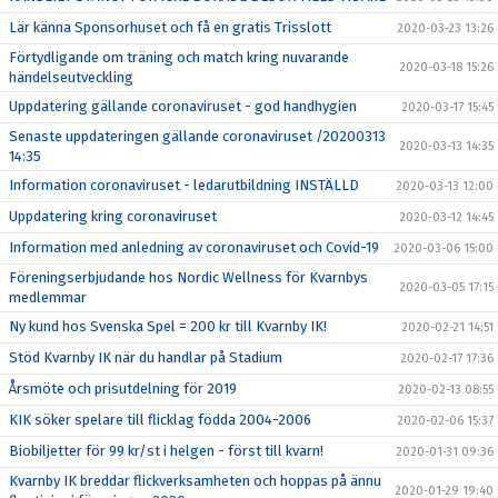
Lär känna Sponsorhuset och få en gratis Trisslott
2020-03-23 13:26
Förtydligande om träning och match kring nuvarande
2020-03-18 15:26
händelseutveckling
Uppdatering gällande coronaviruset - god handhygien
2020-03-17 15:45
Senaste uppdateringen gällande coronaviruset /20200313
2020-03-13 14:35
14:35
Information coronaviruset - ledarutbildning INSTÄLLD
2020-03-13 12:00
Uppdatering kring coronaviruset
2020-03-12 14:45
Information med anledning av coronaviruset och Covid-19
2020-03-06 15:00
Föreningserbjudande hos Nordic Wellness för Kvarnbys
2020-03-05 17:15
medlemmar
Ny kund hos Svenska Spel = 200 kr till Kvarnby IK!
2020-02-21 14:51
Stöd Kvarnby IK när du handlar på Stadium
2020-02-17 17:36
Årsmöte och prisutdelning för 2019
2020-02-13 08:55
KIK söker spelare till flicklag födda 2004-2006
2020-02-06 15:37
Biobiljetter för 99 kr/st i helgen - först till kvarn!
2020-01-31 09:36
Kvarnby IK breddar flickverksamheten och hoppas på ännu
2020-01-29 19:40