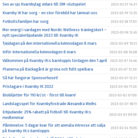
Sex av sju Kvarnbylag vidare till DM-slutspelet
2023-03-21 14:21
Kvarnby IK har sorg - en stor förebild har lämnat oss
2023-03-19 12:25
Fotbollsfamiljen har sorg
2023-03-18 17:03
Mer energi i vardagen med Nordic Wellness träningskort –
2023-03-16 12:45
nytt specialerbjudande 2023 till Kvarnby IK
Tjejdagen på den internationella kvinnodagen 8 mars
2023-03-09 15:31
Inför Internationella kvinnodagen 8 mars
2023-03-08 16:08
Välkommen på Kvarnby IK:s barnloppis lördagen den 1 april
2023-03-07 14:46
Planerna på Bäckagård är gröna och fullt spelbara
2023-03-07 12:30
Så här fungerar Sponsorhuset!
2023-03-07 12:21
Pristagare i Kvarnby IK 2022
2023-03-06 17:20
Biobiljetter för 110 kr/st - först till kvarn!
2023-03-02 07:00
Landslagsspel för Kvarnbyfostrade Alexandra Weihs
2023-03-01 18:11
Erbjudande: 25% rabatt på fotboll till Kvarnby IK:s
2023-03-01 09:59
medlemmar
Påminnelse: 5 dagar kvar för att anmäla intresse att sälja
2023-02-24 15:05
på Kvarnby IK:s barnloppis