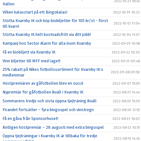
2022-10-21 18:45
Hallen
Vilken kalasstart på ett Bingokalas!
2022-10-19 10:32
Stötta Kvarnby IK och köp biobiljetter för 105 kr/st - först
2022-10-13 11:04
till kvarn!
Stötta Kvarnby IK helt kostnadsfritt via ditt jobb!
2022-10-04 11:07
Kampanj hos Sector Alarm för alla inom Kvarnby
2022-09-29 10:58
Få en biobiljett via Kvarnby IK
2022-09-22 10:30
Vinn biljetter till MFF med laget!
2022-09-13 09:48
25% rabatt på Nikes fotbollssortiment för Kvarnby IK:s
2022-09-08 09:50
medlemmar
Höstpremiären av gåfotbollen blev en succé
2022-09-01 15:05
Nypremiär för gåfotbollen ikväll i Kvarnby IK
2022-08-31 14:44
Sommarens tredje och sista öppna tjejträning ikväll
2022-08-30 15:05
Firandet fortsätter – fyra bingospel och vinstregn
2022-08-30 13:55
Få en gåva från Sponsorhuset!
2022-08-23 16:03
Äntligen höstpremiär – 28 augusti med extra bingospel
2022-08-23 10:51
Öppna tjejträningar i Kvarnby IK är tillbaka för tredje
2022-08-15 14:45