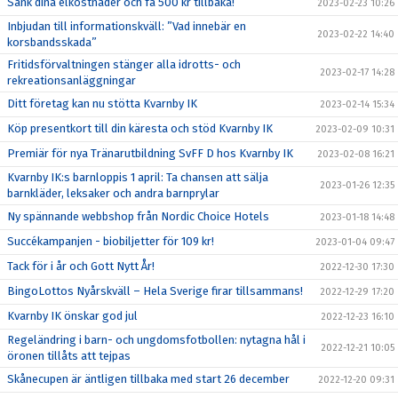
Sänk dina elkostnader och få 500 kr tillbaka!
2023-02-23 10:26
Inbjudan till informationskväll: ”Vad innebär en
2023-02-22 14:40
korsbandsskada”
Fritidsförvaltningen stänger alla idrotts- och
2023-02-17 14:28
rekreationsanläggningar
Ditt företag kan nu stötta Kvarnby IK
2023-02-14 15:34
Köp presentkort till din käresta och stöd Kvarnby IK
2023-02-09 10:31
Premiär för nya Tränarutbildning SvFF D hos Kvarnby IK
2023-02-08 16:21
Kvarnby IK:s barnloppis 1 april: Ta chansen att sälja
2023-01-26 12:35
barnkläder, leksaker och andra barnprylar
Ny spännande webbshop från Nordic Choice Hotels
2023-01-18 14:48
Succékampanjen - biobiljetter för 109 kr!
2023-01-04 09:47
Tack för i år och Gott Nytt År!
2022-12-30 17:30
BingoLottos Nyårskväll – Hela Sverige firar tillsammans!
2022-12-29 17:20
Kvarnby IK önskar god jul
2022-12-23 16:10
Regeländring i barn- och ungdomsfotbollen: nytagna hål i
2022-12-21 10:05
öronen tillåts att tejpas
Skånecupen är äntligen tillbaka med start 26 december
2022-12-20 09:31