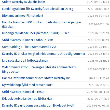
Stötta Kvarnby IK via ditt jobb!
2023-09-06 12:23
Landslagsdebut för Kvarnbyfostrade Milian Öberg
2023-08-30 13:02
Biokampanj med Filmstaden!
2023-08-30 11:33
Handla från över 600 butiker - både du och vi får pengar
2023-08-17 11:54
tillbaka!
Kupongerbjudande 25% på fotboll 1 aug-30 sep
2023-07-31 23:59
Stöd Kvarnby IK under Fotbolls-VM!
2023-07-20 08:59
Sommarbingo - hela sommaren i TV4!
2023-06-28 11:06
Kvarnby IK önskar en glad midsommar och trevlig sommar
2023-06-22 16:48
Lira solsäkert på fotbollsplanen
2023-06-21 15:08
Midsommarsafton – Sveriges största sommarfest i
2023-06-19 11:06
BingoLotto!
Handla inför midsommar och stötta Kvarnby IK!
2023-06-15 11:43
Ny webbshop fylld med presentkort
2023-06-13 12:16
Stöd Kvarnby IK med din resa!
2023-06-08 11:00
Exklusivt erbjudande hos Nikita Hair
2023-06-07 14:04
Kvarnby IK:s ungdomsansvarig gör EM-debut ikväll
2023-06-02 09:21