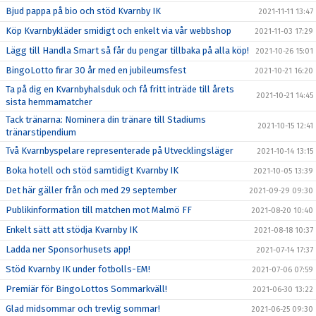
Bjud pappa på bio och stöd Kvarnby IK
2021-11-11 13:47
Köp Kvarnbykläder smidigt och enkelt via vår webbshop
2021-11-03 17:29
Lägg till Handla Smart så får du pengar tillbaka på alla köp!
2021-10-26 15:01
BingoLotto firar 30 år med en jubileumsfest
2021-10-21 16:20
Ta på dig en Kvarnbyhalsduk och få fritt inträde till årets
2021-10-21 14:45
sista hemmamatcher
Tack tränarna: Nominera din tränare till Stadiums
2021-10-15 12:41
tränarstipendium
Två Kvarnbyspelare representerade på Utvecklingsläger
2021-10-14 13:15
Boka hotell och stöd samtidigt Kvarnby IK
2021-10-05 13:39
Det här gäller från och med 29 september
2021-09-29 09:30
Publikinformation till matchen mot Malmö FF
2021-08-20 10:40
Enkelt sätt att stödja Kvarnby IK
2021-08-18 10:37
Ladda ner Sponsorhusets app!
2021-07-14 17:37
Stöd Kvarnby IK under fotbolls-EM!
2021-07-06 07:59
Premiär för BingoLottos Sommarkväll!
2021-06-30 13:22
Glad midsommar och trevlig sommar!
2021-06-25 09:30