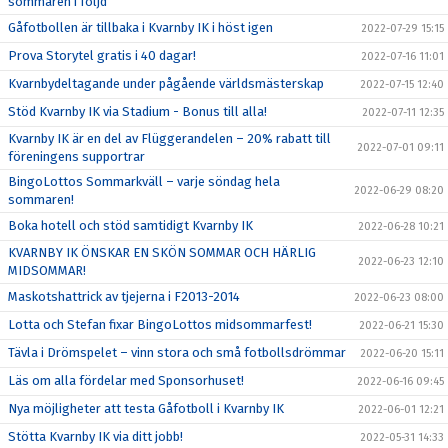
sommaren i följd
Gåfotbollen är tillbaka i Kvarnby IK i höst igen
2022-07-29 15:15
Prova Storytel gratis i 40 dagar!
2022-07-16 11:01
Kvarnbydeltagande under pågående världsmästerskap
2022-07-15 12:40
Stöd Kvarnby IK via Stadium - Bonus till alla!
2022-07-11 12:35
Kvarnby IK är en del av Flüggerandelen – 20% rabatt till
2022-07-01 09:11
föreningens supportrar
BingoLottos Sommarkväll – varje söndag hela
2022-06-29 08:20
sommaren!
Boka hotell och stöd samtidigt Kvarnby IK
2022-06-28 10:21
KVARNBY IK ÖNSKAR EN SKÖN SOMMAR OCH HÄRLIG
2022-06-23 12:10
MIDSOMMAR!
Maskotshattrick av tjejerna i F2013-2014
2022-06-23 08:00
Lotta och Stefan fixar BingoLottos midsommarfest!
2022-06-21 15:30
Tävla i Drömspelet – vinn stora och små fotbollsdrömmar
2022-06-20 15:11
Läs om alla fördelar med Sponsorhuset!
2022-06-16 09:45
Nya möjligheter att testa Gåfotboll i Kvarnby IK
2022-06-01 12:21
Stötta Kvarnby IK via ditt jobb!
2022-05-31 14:33