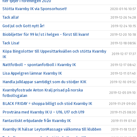
fler tjejer i föreningen 2020
Stötta Kvarnby IK via Sponsorhuset!
2020-01-16 10:57
Tack alla!
2019-12-26 14:28
God jul och Gott nytt år!
2019-12-24 10:15
Biobiljetter för 99 kr/st i helgen - först till kvarn!
2019-12-20 10:18
Tack Lisa!
2019-12-18 08:56
Köpa Bingolotter till Uppesittarkvällen och stötta Kvarnby
2019-12-17 17:37
IK
Nattfotboll – spontanfotboll i Kvarnby IK
2019-12-17 08:42
Lisa Appelgren lämnar Kvarnby IK
2019-12-11 07:40
Handla julklappar samtidigt som du stödjer KIK
2019-12-10 09:52
Kvarnbyfostrade Anton Kralj prisad på norska
2019-12-05 09:10
fotbollsgalan
BLACK FRIDAY = shoppa billigt och stöd Kvarnby IK
2019-11-29 09:00
Provträna med Kvarnby IK U – U16, U17 och U19
2019-11-25 08:30
Fantastiskt erbjudande från Kvarnby IK
2019-11-19 07:41
Kvarnby IK hälsar LeytonMassage välkomna till klubben
2019-11-18 13:07