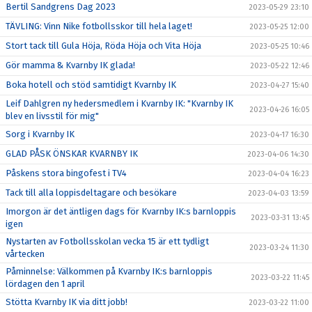
Bertil Sandgrens Dag 2023
2023-05-29 23:10
TÄVLING: Vinn Nike fotbollsskor till hela laget!
2023-05-25 12:00
Stort tack till Gula Höja, Röda Höja och Vita Höja
2023-05-25 10:46
Gör mamma & Kvarnby IK glada!
2023-05-22 12:46
Boka hotell och stöd samtidigt Kvarnby IK
2023-04-27 15:40
Leif Dahlgren ny hedersmedlem i Kvarnby IK: "Kvarnby IK
2023-04-26 16:05
blev en livsstil för mig"
Sorg i Kvarnby IK
2023-04-17 16:30
GLAD PÅSK ÖNSKAR KVARNBY IK
2023-04-06 14:30
Påskens stora bingofest i TV4
2023-04-04 16:23
Tack till alla loppisdeltagare och besökare
2023-04-03 13:59
Imorgon är det äntligen dags för Kvarnby IK:s barnloppis
2023-03-31 13:45
igen
Nystarten av Fotbollsskolan vecka 15 är ett tydligt
2023-03-24 11:30
vårtecken
Påminnelse: Välkommen på Kvarnby IK:s barnloppis
2023-03-22 11:45
lördagen den 1 april
Stötta Kvarnby IK via ditt jobb!
2023-03-22 11:00