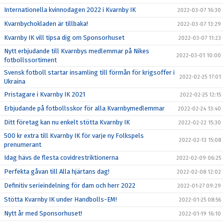
Internationella kvinnodagen 2022 i Kvarnby IK
2022-03-07 16:30
Kvarnbychokladen är tillbaka!
2022-03-07 13:29
Kvarnby IK vill tipsa dig om Sponsorhuset
2022-03-07 11:23
Nytt erbjudande till Kvarnbys medlemmar på Nikes
2022-03-01 10:00
fotbollssortiment
Svensk fotboll startar insamling till förmån för krigsoffer i
2022-02-25 17:01
Ukraina
Pristagare i Kvarnby IK 2021
2022-02-25 12:15
Erbjudande på fotbollsskor för alla Kvarnbymedlemmar
2022-02-24 13:40
Ditt företag kan nu enkelt stötta Kvarnby IK
2022-02-22 15:30
500 kr extra till Kvarnby IK för varje ny Folkspels
2022-02-13 15:08
prenumerant
Idag hävs de flesta covidrestriktionerna
2022-02-09 06:25
Perfekta gåvan till Alla hjärtans dag!
2022-02-08 12:02
Definitiv serieindelning för dam och herr 2022
2022-01-27 09:29
Stötta Kvarnby IK under Handbolls-EM!
2022-01-25 08:56
Nytt år med Sponsorhuset!
2022-01-19 16:10