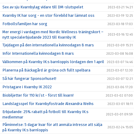
Sex av sju Kvarnbylag vidare till DM-slutspelet
2023-03-21 14:21
Kvarnby IK har sorg - en stor förebild har lämnat oss
2023-03-19 12:25
Fotbollsfamiljen har sorg
2023-03-18 17:03
Mer energi i vardagen med Nordic Wellness träningskort –
2023-03-16 12:45
nytt specialerbjudande 2023 till Kvarnby IK
Tjejdagen på den internationella kvinnodagen 8 mars
2023-03-09 15:31
Inför Internationella kvinnodagen 8 mars
2023-03-08 16:08
Välkommen på Kvarnby IK:s barnloppis lördagen den 1 april
2023-03-07 14:46
Planerna på Bäckagård är gröna och fullt spelbara
2023-03-07 12:30
Så här fungerar Sponsorhuset!
2023-03-07 12:21
Pristagare i Kvarnby IK 2022
2023-03-06 17:20
Biobiljetter för 110 kr/st - först till kvarn!
2023-03-02 07:00
Landslagsspel för Kvarnbyfostrade Alexandra Weihs
2023-03-01 18:11
Erbjudande: 25% rabatt på fotboll till Kvarnby IK:s
2023-03-01 09:59
medlemmar
Påminnelse: 5 dagar kvar för att anmäla intresse att sälja
2023-02-24 15:05
på Kvarnby IK:s barnloppis