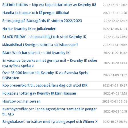
Sitt inte lottlös – köp era Uppesittarlotter av Kvarnby IK!
2022-12-19 12:02
Handla julklappar och få pengar tillbaka!
2022-12-13 10:48
Snöröjning på Bäckagårds IP vintern 2022/2023
2022-12-12 12:37
Nu har Kvarnby IK en julkalender!
2022-12-06 12:01
BLACK FRIDAY = shoppa billigt och stöd Kvarnby IK
2022-11-24 23:55
Månadsfinal i Sveriges största sällskapsspel!
2022-11-23 12:09
Black Week har startat - stöd Kvarnby IK
2022-11-22 14:32
En växande tjejverksamhet ger nya mål - Kvarnby IK söker
2022-11-20 13:13
nya nyfikna spelare
Över 18 000 kronor till Kvarnby IK via Svenska Spels
2022-11-09 11:52
Gräsroten
Köp presentkort till pappa på fars dag och stöd KIK
2022-11-09 10:27
Folkspels lotter gav Kvarnby IK klirr i kassan
2022-11-02 13:55
Höstlov och halloween
2022-10-31 09:05
Kvarnbyprofiler och landslagsstjärnor samlade in pengar
2022-10-28 10:51
till ALS
Bingokalaset fortsätter med fyra bingospel och Wilmer X
2022-10-27 08:24