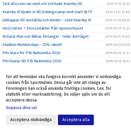
Tack alla som var med och stöttade Kvarnby IK!
2019-11-13 10:57
Kvarnby IK bjuder in till träningscamp med start 18/11
2019-11-12 12:00
Julklappar till anställda och kunder - stöd Kvarnby IK
2019-11-05 08:35
Höst/vinter = Stora intäkter från Sponsorhuset
2019-10-29 11:24
Richard, Max och Niklas förlänger - leder återtåget
2019-10-25 16:00
Stadium Memberdays - 25% rabatt!
2019-10-25 09:15
P04 klara för P16 Nationella 2020
2019-10-20 12:31
P04 kvalar till P16 Nationella 2020
2019-10-16 16:44
Föreningsdagar på Stadium Svågertorp börjar nu
2019-10-07 10:00
För att hemsidan ska fungera korrekt använder vi nödvändiga
Ulf Jansson om återkomsten till Kvarnby IK
2019-10-05 09:00
cookies från SportAdmin. Dessa går inte att stänga av.
Stöd Kvarnby IK när du handlar på Flügger Färg
2019-10-04 12:29
Föreningen kan också använda frivilliga cookies, t.ex. för
Välkommen tillbaka till Kvarnby IK, Ulf Jansson!
statistik eller marknadsföring. Du väljer själv om du vill
2019-10-04 09:30
acceptera dessa.
Grymt helgerbjudande till alla i Kvarnby IK
2019-09-27 17:55
Anpassa dina val
Fantastiskt erbjudande från Kvarnby IK
2019-09-23 10:20
Min Fotboll - den nya appen i svensk fotboll
2019-09-22 09:35
Acceptera nödvändiga
Acceptera alla
ALLA SKA SE!
2019-09-12 09:46