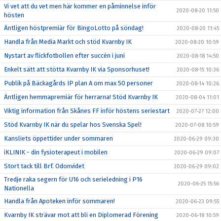
Vi vet att du vet men här kommer en påminnelse inför
2020-08-20 11:50
hösten
Äntligen höstpremiär för BingoLotto på söndag!
2020-08-20 11:45
Handla från Media Markt och stöd Kvarnby IK
2020-08-20 10:59
Nystart av flickfotbollen efter succén i juni
2020-08-18 14:50
Enkelt sätt att stötta Kvarnby IK via Sponsorhuset!
2020-08-15 10:36
Publik på Bäckagårds IP plan A om max 50 personer
2020-08-14 10:26
Äntligen hemmapremiär för herrarna! Stöd Kvarnby IK
2020-08-04 11:01
Viktig information från Skånes FF inför höstens seriestart
2020-07-27 12:00
Stöd Kvarnby IK när du spelar hos Svenska Spel!
2020-07-08 10:59
Kansliets öppettider under sommaren
2020-06-29 09:30
iKLINIK - din fysioterapeut i mobilen
2020-06-29 09:07
Stort tack till Brf. Odonvidet
2020-06-29 09:02
Tredje raka segern för U16 och serieledning i P16
2020-06-25 15:56
Nationella
Handla från Apoteken inför sommaren!
2020-06-23 09:55
Kvarnby IK strävar mot att bli en Diplomerad Förening
2020-06-18 10:59