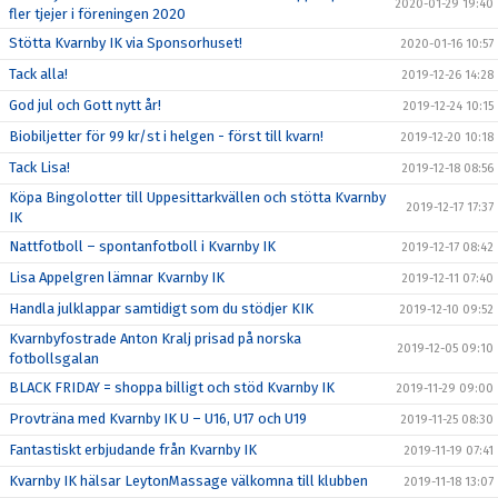
2020-01-29 19:40
fler tjejer i föreningen 2020
Stötta Kvarnby IK via Sponsorhuset!
2020-01-16 10:57
Tack alla!
2019-12-26 14:28
God jul och Gott nytt år!
2019-12-24 10:15
Biobiljetter för 99 kr/st i helgen - först till kvarn!
2019-12-20 10:18
Tack Lisa!
2019-12-18 08:56
Köpa Bingolotter till Uppesittarkvällen och stötta Kvarnby
2019-12-17 17:37
IK
Nattfotboll – spontanfotboll i Kvarnby IK
2019-12-17 08:42
Lisa Appelgren lämnar Kvarnby IK
2019-12-11 07:40
Handla julklappar samtidigt som du stödjer KIK
2019-12-10 09:52
Kvarnbyfostrade Anton Kralj prisad på norska
2019-12-05 09:10
fotbollsgalan
BLACK FRIDAY = shoppa billigt och stöd Kvarnby IK
2019-11-29 09:00
Provträna med Kvarnby IK U – U16, U17 och U19
2019-11-25 08:30
Fantastiskt erbjudande från Kvarnby IK
2019-11-19 07:41
Kvarnby IK hälsar LeytonMassage välkomna till klubben
2019-11-18 13:07