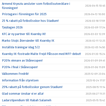
Armend Kryeziu ansluter som fotbollsutvecklare i
2026-04-15 10:45
föreningen!
Pristagare i föreningen för 2025
2026-04-13 10:00
25 % rabatt på fotbollsskor hos Stadium!
2026-03-18 17:59
Tjejdagen 2026
2026-03-09 17:34
KFC är ny partner till Kvarnby IK!
2026-03-03 12:39
Marko Stojic återvänder till Kvarnby IK
2026-02-11 12:25
Inställda träningar idag 5/2
2026-02-05 14:50
Kvarnby IK-fostrade Malte Frejd Pålsson med MFF-debut!
2026-01-30 15:24
P2014 vinnare av Skånecupen!
2026-01-09 09:41
P2014 i final i Skånecupen!
2026-01-06 11:09
Välkommen Fredrik!
2025-12-09 23:04
Information från styrelsen
2025-10-24 17:57
25% rabatt på fotbollsskor genom Stadium!
2025-08-15 11:14
Glad sommar önskar vi er alla!
2025-06-27 11:31
Ladarstipendium till Rabah Salameh
2025-05-15 15:42