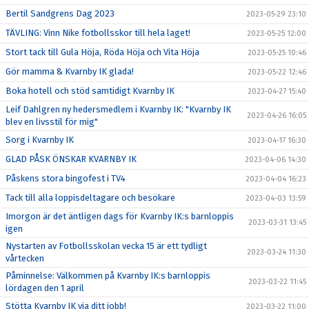
Bertil Sandgrens Dag 2023
2023-05-29 23:10
TÄVLING: Vinn Nike fotbollsskor till hela laget!
2023-05-25 12:00
Stort tack till Gula Höja, Röda Höja och Vita Höja
2023-05-25 10:46
Gör mamma & Kvarnby IK glada!
2023-05-22 12:46
Boka hotell och stöd samtidigt Kvarnby IK
2023-04-27 15:40
Leif Dahlgren ny hedersmedlem i Kvarnby IK: "Kvarnby IK
2023-04-26 16:05
blev en livsstil för mig"
Sorg i Kvarnby IK
2023-04-17 16:30
GLAD PÅSK ÖNSKAR KVARNBY IK
2023-04-06 14:30
Påskens stora bingofest i TV4
2023-04-04 16:23
Tack till alla loppisdeltagare och besökare
2023-04-03 13:59
Imorgon är det äntligen dags för Kvarnby IK:s barnloppis
2023-03-31 13:45
igen
Nystarten av Fotbollsskolan vecka 15 är ett tydligt
2023-03-24 11:30
vårtecken
Påminnelse: Välkommen på Kvarnby IK:s barnloppis
2023-03-22 11:45
lördagen den 1 april
Stötta Kvarnby IK via ditt jobb!
2023-03-22 11:00