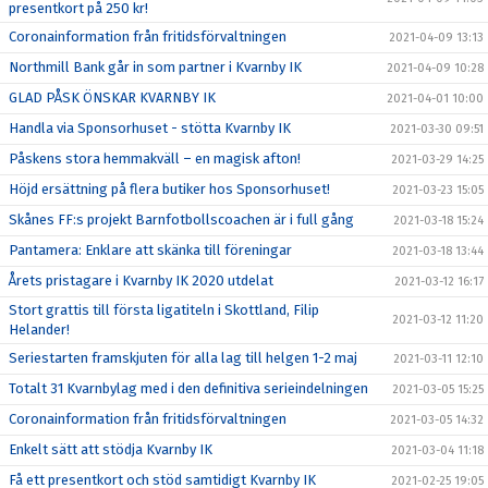
presentkort på 250 kr!
Coronainformation från fritidsförvaltningen
2021-04-09 13:13
Northmill Bank går in som partner i Kvarnby IK
2021-04-09 10:28
GLAD PÅSK ÖNSKAR KVARNBY IK
2021-04-01 10:00
Handla via Sponsorhuset - stötta Kvarnby IK
2021-03-30 09:51
Påskens stora hemmakväll – en magisk afton!
2021-03-29 14:25
Höjd ersättning på flera butiker hos Sponsorhuset!
2021-03-23 15:05
Skånes FF:s projekt Barnfotbollscoachen är i full gång
2021-03-18 15:24
Pantamera: Enklare att skänka till föreningar
2021-03-18 13:44
Årets pristagare i Kvarnby IK 2020 utdelat
2021-03-12 16:17
Stort grattis till första ligatiteln i Skottland, Filip
2021-03-12 11:20
Helander!
Seriestarten framskjuten för alla lag till helgen 1-2 maj
2021-03-11 12:10
Totalt 31 Kvarnbylag med i den definitiva serieindelningen
2021-03-05 15:25
Coronainformation från fritidsförvaltningen
2021-03-05 14:32
Enkelt sätt att stödja Kvarnby IK
2021-03-04 11:18
Få ett presentkort och stöd samtidigt Kvarnby IK
2021-02-25 19:05