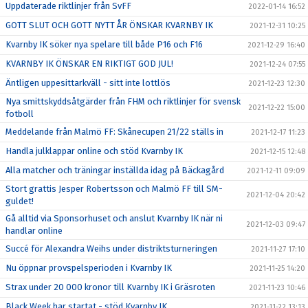
Uppdaterade riktlinjer från SvFF
2022-01-14 16:52
GOTT SLUT OCH GOTT NYTT ÅR ÖNSKAR KVARNBY IK
2021-12-31 10:25
Kvarnby IK söker nya spelare till både P16 och F16
2021-12-29 16:40
KVARNBY IK ÖNSKAR EN RIKTIGT GOD JUL!
2021-12-24 07:55
Äntligen uppesittarkväll - sitt inte lottlös
2021-12-23 12:30
Nya smittskyddsåtgärder från FHM och riktlinjer för svensk
2021-12-22 15:00
fotboll
Meddelande från Malmö FF: Skånecupen 21/22 ställs in
2021-12-17 11:23
Handla julklappar online och stöd Kvarnby IK
2021-12-15 12:48
Alla matcher och träningar inställda idag på Bäckagård
2021-12-11 09:09
Stort grattis Jesper Robertsson och Malmö FF till SM-
2021-12-04 20:42
guldet!
Gå alltid via Sponsorhuset och anslut Kvarnby IK när ni
2021-12-03 09:47
handlar online
Succé för Alexandra Weihs under distriktsturneringen
2021-11-27 17:10
Nu öppnar provspelsperioden i Kvarnby IK
2021-11-25 14:20
Strax under 20 000 kronor till Kvarnby IK i Gräsroten
2021-11-23 10:46
Black Week har startat - stöd Kvarnby IK
2021-11-22 13:13