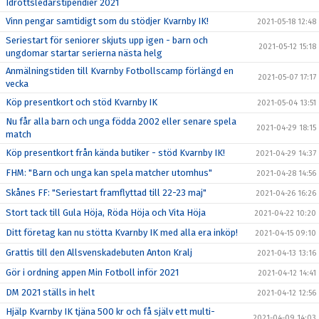
Idrottsledarstipendier 2021
Vinn pengar samtidigt som du stödjer Kvarnby IK!
2021-05-18 12:48
Seriestart för seniorer skjuts upp igen - barn och
2021-05-12 15:18
ungdomar startar serierna nästa helg
Anmälningstiden till Kvarnby Fotbollscamp förlängd en
2021-05-07 17:17
vecka
Köp presentkort och stöd Kvarnby IK
2021-05-04 13:51
Nu får alla barn och unga födda 2002 eller senare spela
2021-04-29 18:15
match
Köp presentkort från kända butiker - stöd Kvarnby IK!
2021-04-29 14:37
FHM: "Barn och unga kan spela matcher utomhus"
2021-04-28 14:56
Skånes FF: "Seriestart framflyttad till 22-23 maj"
2021-04-26 16:26
Stort tack till Gula Höja, Röda Höja och Vita Höja
2021-04-22 10:20
Ditt företag kan nu stötta Kvarnby IK med alla era inköp!
2021-04-15 09:10
Grattis till den Allsvenskadebuten Anton Kralj
2021-04-13 13:16
Gör i ordning appen Min Fotboll inför 2021
2021-04-12 14:41
DM 2021 ställs in helt
2021-04-12 12:56
Hjälp Kvarnby IK tjäna 500 kr och få själv ett multi-
2021-04-09 14:03