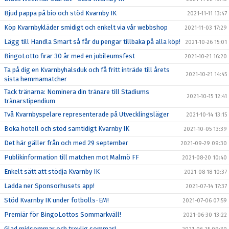
Bjud pappa på bio och stöd Kvarnby IK
2021-11-11 13:47
Köp Kvarnbykläder smidigt och enkelt via vår webbshop
2021-11-03 17:29
Lägg till Handla Smart så får du pengar tillbaka på alla köp!
2021-10-26 15:01
BingoLotto firar 30 år med en jubileumsfest
2021-10-21 16:20
Ta på dig en Kvarnbyhalsduk och få fritt inträde till årets
2021-10-21 14:45
sista hemmamatcher
Tack tränarna: Nominera din tränare till Stadiums
2021-10-15 12:41
tränarstipendium
Två Kvarnbyspelare representerade på Utvecklingsläger
2021-10-14 13:15
Boka hotell och stöd samtidigt Kvarnby IK
2021-10-05 13:39
Det här gäller från och med 29 september
2021-09-29 09:30
Publikinformation till matchen mot Malmö FF
2021-08-20 10:40
Enkelt sätt att stödja Kvarnby IK
2021-08-18 10:37
Ladda ner Sponsorhusets app!
2021-07-14 17:37
Stöd Kvarnby IK under fotbolls-EM!
2021-07-06 07:59
Premiär för BingoLottos Sommarkväll!
2021-06-30 13:22
Glad midsommar och trevlig sommar!