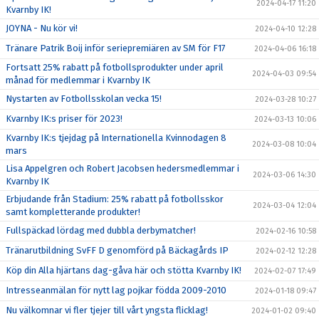
2024-04-17 11:20
Kvarnby IK!
JOYNA - Nu kör vi!
2024-04-10 12:28
Tränare Patrik Boij inför seriepremiären av SM för F17
2024-04-06 16:18
Fortsatt 25% rabatt på fotbollsprodukter under april
2024-04-03 09:54
månad för medlemmar i Kvarnby IK
Nystarten av Fotbollsskolan vecka 15!
2024-03-28 10:27
Kvarnby IK:s priser för 2023!
2024-03-13 10:06
Kvarnby IK:s tjejdag på Internationella Kvinnodagen 8
2024-03-08 10:04
mars
Lisa Appelgren och Robert Jacobsen hedersmedlemmar i
2024-03-06 14:30
Kvarnby IK
Erbjudande från Stadium: 25% rabatt på fotbollsskor
2024-03-04 12:04
samt kompletterande produkter!
Fullspäckad lördag med dubbla derbymatcher!
2024-02-16 10:58
Tränarutbildning SvFF D genomförd på Bäckagårds IP
2024-02-12 12:28
Köp din Alla hjärtans dag-gåva här och stötta Kvarnby IK!
2024-02-07 17:49
Intresseanmälan för nytt lag pojkar födda 2009-2010
2024-01-18 09:47
Nu välkomnar vi fler tjejer till vårt yngsta flicklag!
2024-01-02 09:40