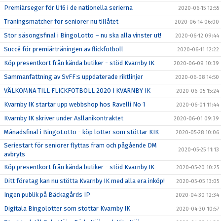
Premiärseger för U16 i de nationella serierna
2020-06-15 12:55
Träningsmatcher för seniorer nu tillåtet
2020-06-14 06:00
Stor säsongsfinal i BingoLotto – nu ska alla vinster ut!
2020-06-12 09:44
Succé för premiärträningen av flickfotboll
2020-06-11 12:22
Köp presentkort från kända butiker - stöd Kvarnby IK
2020-06-09 10:39
Sammanfattning av SvFF:s uppdaterade riktlinjer
2020-06-08 14:50
VÄLKOMNA TILL FLICKFOTBOLL 2020 I KVARNBY IK
2020-06-05 15:24
Kvarnby IK startar upp webbshop hos Ravelli No 1
2020-06-01 11:44
Kvarnby IK skriver under Asllanikontraktet
2020-06-01 09:39
Månadsfinal i BingoLotto - köp lotter som stöttar KIK
2020-05-28 10:06
Seriestart för seniorer flyttas fram och pågående DM
2020-05-25 11:13
avbryts
Köp presentkort från kända butiker - stöd Kvarnby IK
2020-05-20 10:25
Ditt företag kan nu stötta Kvarnby IK med alla era inköp!
2020-05-05 13:05
Ingen publik på Bäckagårds IP
2020-04-30 12:34
Digitala Bingolotter som stöttar Kvarnby IK
2020-04-30 10:57