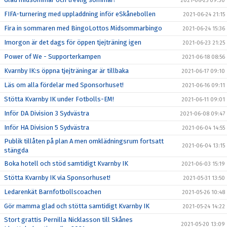
2021-06-25 09:30
FIFA-turnering med uppladdning inför eSkånebollen
2021-06-24 21:15
Fira in sommaren med BingoLottos Midsommarbingo
2021-06-24 15:36
Imorgon är det dags för öppen tjejträning igen
2021-06-23 21:25
Power of We - Supporterkampen
2021-06-18 08:56
Kvarnby IK:s öppna tjejträningar är tillbaka
2021-06-17 09:10
Läs om alla fördelar med Sponsorhuset!
2021-06-16 09:11
Stötta Kvarnby IK under Fotbolls-EM!
2021-06-11 09:01
Inför DA Division 3 Sydvästra
2021-06-08 09:47
Inför HA Division 5 Sydvästra
2021-06-04 14:55
Publik tillåten på plan A men omklädningsrum fortsatt
2021-06-04 13:15
stängda
Boka hotell och stöd samtidigt Kvarnby IK
2021-06-03 15:19
Stötta Kvarnby IK via Sponsorhuset!
2021-05-31 13:50
Ledarenkät Barnfotbollscoachen
2021-05-26 10:48
Gör mamma glad och stötta samtidigt Kvarnby IK
2021-05-24 14:22
Stort grattis Pernilla Nicklasson till Skånes
2021-05-20 13:09