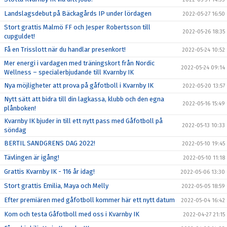
Landslagsdebut på Bäckagårds IP under lördagen
2022-05-27 16:50
Stort grattis Malmö FF och Jesper Robertsson till
2022-05-26 18:35
cupguldet!
Få en Trisslott när du handlar presenkort!
2022-05-24 10:52
Mer energi i vardagen med träningskort från Nordic
2022-05-24 09:14
Wellness – specialerbjudande till Kvarnby IK
Nya möjligheter att prova på gåfotboll i Kvarnby IK
2022-05-20 13:57
Nytt sätt att bidra till din lagkassa, klubb och den egna
2022-05-16 15:49
plånboken!
Kvarnby IK bjuder in till ett nytt pass med Gåfotboll på
2022-05-13 10:33
söndag
BERTIL SANDGRENS DAG 2022!
2022-05-10 19:45
Tävlingen är igång!
2022-05-10 11:18
Grattis Kvarnby IK - 116 år idag!
2022-05-06 13:30
Stort grattis Emilia, Maya och Melly
2022-05-05 18:59
Efter premiären med gåfotboll kommer här ett nytt datum
2022-05-04 16:42
Kom och testa Gåfotboll med oss i Kvarnby IK
2022-04-27 21:15