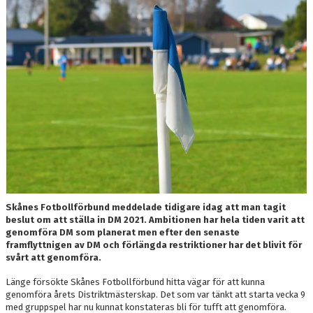
DOKUMENT
MEDLEMSKAP
LEDARE
KONTAKT
Skånes Fotbollförbund meddelade tidigare idag att man tagit
beslut om att ställa in DM 2021. Ambitionen har hela tiden varit att
genomföra DM som planerat men efter den senaste
framflyttnigen av DM och förlängda restriktioner har det blivit för
svårt att genomföra.
Länge försökte Skånes Fotbollförbund hitta vägar för att kunna
genomföra årets Distriktmästerskap. Det som var tänkt att starta vecka 9
med gruppspel har nu kunnat konstateras bli för tufft att genomföra.