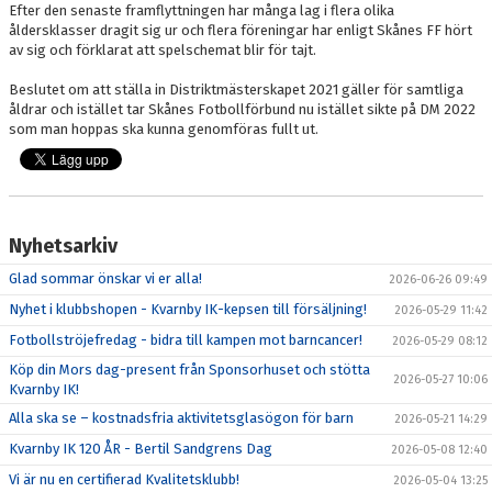
Efter den senaste framflyttningen har många lag i flera olika
åldersklasser dragit sig ur och flera föreningar har enligt Skånes FF hört
av sig och förklarat att spelschemat blir för tajt.
Beslutet om att ställa in Distriktmästerskapet 2021 gäller för samtliga
åldrar och istället tar Skånes Fotbollförbund nu istället sikte på DM 2022
som man hoppas ska kunna genomföras fullt ut.
Nyhetsarkiv
Glad sommar önskar vi er alla!
2026-06-26 09:49
Nyhet i klubbshopen - Kvarnby IK-kepsen till försäljning!
2026-05-29 11:42
Fotbollströjefredag - bidra till kampen mot barncancer!
2026-05-29 08:12
Köp din Mors dag-present från Sponsorhuset och stötta
2026-05-27 10:06
Kvarnby IK!
Alla ska se – kostnadsfria aktivitetsglasögon för barn
2026-05-21 14:29
Kvarnby IK 120 ÅR - Bertil Sandgrens Dag
2026-05-08 12:40
Vi är nu en certifierad Kvalitetsklubb!
2026-05-04 13:25