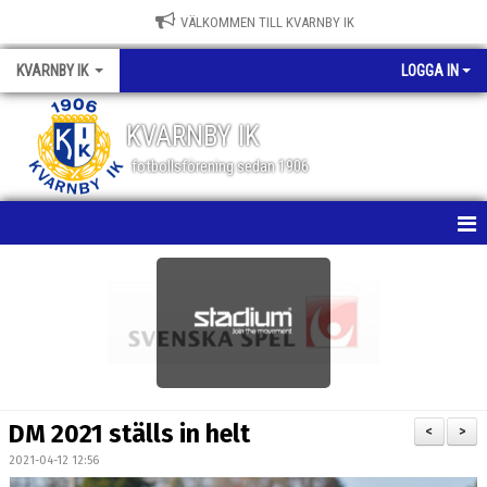
VÄLKOMMEN TILL KVARNBY IK
KVARNBY IK
LOGGA IN
KVARNBY IK
fotbollsförening sedan 1906
HEM
NYHETER
KALENDER
OM KLUBBEN
DM 2021 ställs in helt
<
>
BILDGALLERI
2021-04-12 12:56