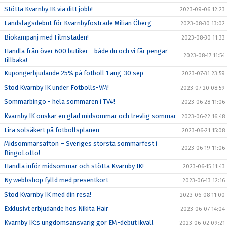
Stötta Kvarnby IK via ditt jobb!
2023-09-06 12:23
Landslagsdebut för Kvarnbyfostrade Milian Öberg
2023-08-30 13:02
Biokampanj med Filmstaden!
2023-08-30 11:33
Handla från över 600 butiker - både du och vi får pengar
2023-08-17 11:54
tillbaka!
Kupongerbjudande 25% på fotboll 1 aug-30 sep
2023-07-31 23:59
Stöd Kvarnby IK under Fotbolls-VM!
2023-07-20 08:59
Sommarbingo - hela sommaren i TV4!
2023-06-28 11:06
Kvarnby IK önskar en glad midsommar och trevlig sommar
2023-06-22 16:48
Lira solsäkert på fotbollsplanen
2023-06-21 15:08
Midsommarsafton – Sveriges största sommarfest i
2023-06-19 11:06
BingoLotto!
Handla inför midsommar och stötta Kvarnby IK!
2023-06-15 11:43
Ny webbshop fylld med presentkort
2023-06-13 12:16
Stöd Kvarnby IK med din resa!
2023-06-08 11:00
Exklusivt erbjudande hos Nikita Hair
2023-06-07 14:04
Kvarnby IK:s ungdomsansvarig gör EM-debut ikväll
2023-06-02 09:21