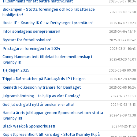
Tillsammans för ett bättre matchklimat
2025-05-09 10:34
Biokampen - Stötta föreningen och köp rabatterade
2025-05-08 12:58
biobiljetter!
Husie IF - Kvarnby IK 0 - 4: Derbyseger i premiären!
2025-04-07 12:23
Inför söndagens seriepremiärer!
2025-04-04 12:19
Nystart för fotbollsskolan!
2025-03-24 08:42
Pristagare i föreningen för 2024
2025-03-21 10:43
Conny Hammarstedt tilldelad hedersmedlemskap i
2025-03-20 16:01
Kvarnby IK
Tjejdagen 2025
2025-03-10 09:38
Trippla DM-matcher på Bäckagårds IP i Helgen
2025-02-28 12:08
Kenneth Folkesson ny tränare för Damlaget
2025-02-05 10:24
Julgranshämtning - ta hjälp av vårt Damlag!
2024-12-27 10:53
God Jul och gott nytt år önskar vi er alla!
2024-12-23 13:13
Handla årets julklappar genom Sponsorhuset och stötta
2024-12-09 13:38
Kvarnby IK!
Black Week på Sponsorhuset!
2024-11-25 11:53
Köp ett presentkort till Fars dag - Stötta Kvarnby IK på