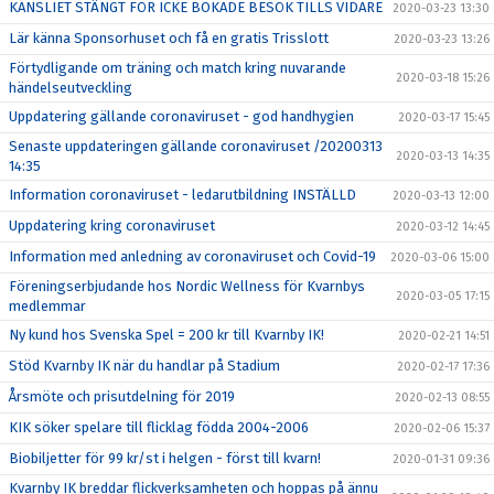
KANSLIET STÄNGT FÖR ICKE BOKADE BESÖK TILLS VIDARE
2020-03-23 13:30
Lär känna Sponsorhuset och få en gratis Trisslott
2020-03-23 13:26
Förtydligande om träning och match kring nuvarande
2020-03-18 15:26
händelseutveckling
Uppdatering gällande coronaviruset - god handhygien
2020-03-17 15:45
Senaste uppdateringen gällande coronaviruset /20200313
2020-03-13 14:35
14:35
Information coronaviruset - ledarutbildning INSTÄLLD
2020-03-13 12:00
Uppdatering kring coronaviruset
2020-03-12 14:45
Information med anledning av coronaviruset och Covid-19
2020-03-06 15:00
Föreningserbjudande hos Nordic Wellness för Kvarnbys
2020-03-05 17:15
medlemmar
Ny kund hos Svenska Spel = 200 kr till Kvarnby IK!
2020-02-21 14:51
Stöd Kvarnby IK när du handlar på Stadium
2020-02-17 17:36
Årsmöte och prisutdelning för 2019
2020-02-13 08:55
KIK söker spelare till flicklag födda 2004-2006
2020-02-06 15:37
Biobiljetter för 99 kr/st i helgen - först till kvarn!
2020-01-31 09:36
Kvarnby IK breddar flickverksamheten och hoppas på ännu