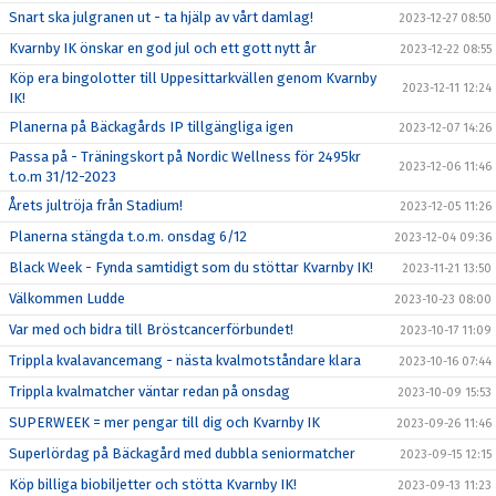
Snart ska julgranen ut - ta hjälp av vårt damlag!
2023-12-27 08:50
Kvarnby IK önskar en god jul och ett gott nytt år
2023-12-22 08:55
Köp era bingolotter till Uppesittarkvällen genom Kvarnby
2023-12-11 12:24
IK!
Planerna på Bäckagårds IP tillgängliga igen
2023-12-07 14:26
Passa på - Träningskort på Nordic Wellness för 2495kr
2023-12-06 11:46
t.o.m 31/12-2023
Årets jultröja från Stadium!
2023-12-05 11:26
Planerna stängda t.o.m. onsdag 6/12
2023-12-04 09:36
Black Week - Fynda samtidigt som du stöttar Kvarnby IK!
2023-11-21 13:50
Välkommen Ludde
2023-10-23 08:00
Var med och bidra till Bröstcancerförbundet!
2023-10-17 11:09
Trippla kvalavancemang - nästa kvalmotståndare klara
2023-10-16 07:44
Trippla kvalmatcher väntar redan på onsdag
2023-10-09 15:53
SUPERWEEK = mer pengar till dig och Kvarnby IK
2023-09-26 11:46
Superlördag på Bäckagård med dubbla seniormatcher
2023-09-15 12:15
Köp billiga biobiljetter och stötta Kvarnby IK!
2023-09-13 11:23