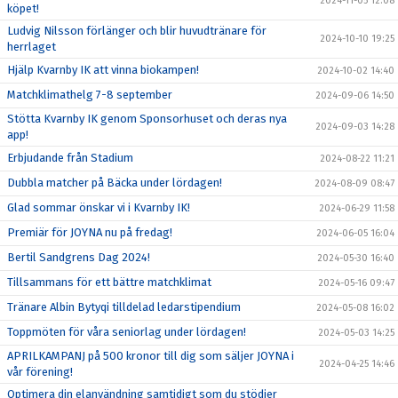
2024-11-05 12:08
köpet!
Ludvig Nilsson förlänger och blir huvudtränare för
2024-10-10 19:25
herrlaget
Hjälp Kvarnby IK att vinna biokampen!
2024-10-02 14:40
Matchklimathelg 7-8 september
2024-09-06 14:50
Stötta Kvarnby IK genom Sponsorhuset och deras nya
2024-09-03 14:28
app!
Erbjudande från Stadium
2024-08-22 11:21
Dubbla matcher på Bäcka under lördagen!
2024-08-09 08:47
Glad sommar önskar vi i Kvarnby IK!
2024-06-29 11:58
Premiär för JOYNA nu på fredag!
2024-06-05 16:04
Bertil Sandgrens Dag 2024!
2024-05-30 16:40
Tillsammans för ett bättre matchklimat
2024-05-16 09:47
Tränare Albin Bytyqi tilldelad ledarstipendium
2024-05-08 16:02
Toppmöten för våra seniorlag under lördagen!
2024-05-03 14:25
APRILKAMPANJ på 500 kronor till dig som säljer JOYNA i
2024-04-25 14:46
vår förening!
Optimera din elanvändning samtidigt som du stödjer