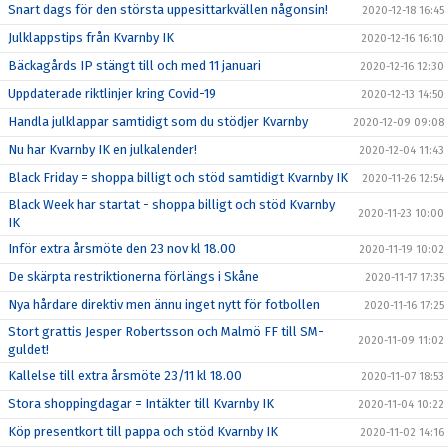
Snart dags för den största uppesittarkvällen någonsin!
2020-12-18 16:45
Julklappstips från Kvarnby IK
2020-12-16 16:10
Bäckagårds IP stängt till och med 11 januari
2020-12-16 12:30
Uppdaterade riktlinjer kring Covid-19
2020-12-13 14:50
Handla julklappar samtidigt som du stödjer Kvarnby
2020-12-09 09:08
Nu har Kvarnby IK en julkalender!
2020-12-04 11:43
Black Friday = shoppa billigt och stöd samtidigt Kvarnby IK
2020-11-26 12:54
Black Week har startat - shoppa billigt och stöd Kvarnby
2020-11-23 10:00
IK
Inför extra årsmöte den 23 nov kl 18.00
2020-11-19 10:02
De skärpta restriktionerna förlängs i Skåne
2020-11-17 17:35
Nya hårdare direktiv men ännu inget nytt för fotbollen
2020-11-16 17:25
Stort grattis Jesper Robertsson och Malmö FF till SM-
2020-11-09 11:02
guldet!
Kallelse till extra årsmöte 23/11 kl 18.00
2020-11-07 18:53
Stora shoppingdagar = Intäkter till Kvarnby IK
2020-11-04 10:22
Köp presentkort till pappa och stöd Kvarnby IK
2020-11-02 14:16