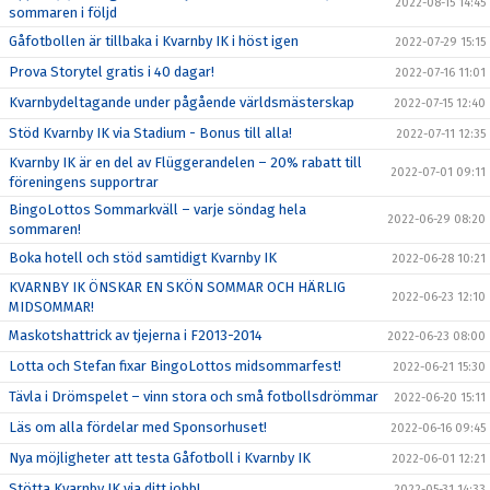
2022-08-15 14:45
sommaren i följd
Gåfotbollen är tillbaka i Kvarnby IK i höst igen
2022-07-29 15:15
Prova Storytel gratis i 40 dagar!
2022-07-16 11:01
Kvarnbydeltagande under pågående världsmästerskap
2022-07-15 12:40
Stöd Kvarnby IK via Stadium - Bonus till alla!
2022-07-11 12:35
Kvarnby IK är en del av Flüggerandelen – 20% rabatt till
2022-07-01 09:11
föreningens supportrar
BingoLottos Sommarkväll – varje söndag hela
2022-06-29 08:20
sommaren!
Boka hotell och stöd samtidigt Kvarnby IK
2022-06-28 10:21
KVARNBY IK ÖNSKAR EN SKÖN SOMMAR OCH HÄRLIG
2022-06-23 12:10
MIDSOMMAR!
Maskotshattrick av tjejerna i F2013-2014
2022-06-23 08:00
Lotta och Stefan fixar BingoLottos midsommarfest!
2022-06-21 15:30
Tävla i Drömspelet – vinn stora och små fotbollsdrömmar
2022-06-20 15:11
Läs om alla fördelar med Sponsorhuset!
2022-06-16 09:45
Nya möjligheter att testa Gåfotboll i Kvarnby IK
2022-06-01 12:21
Stötta Kvarnby IK via ditt jobb!
2022-05-31 14:33