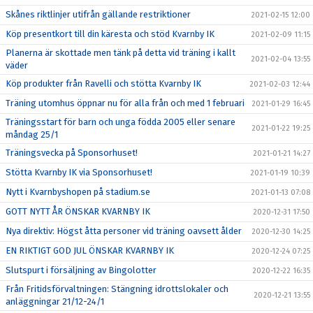
Skånes riktlinjer utifrån gällande restriktioner
2021-02-15 12:00
Köp presentkort till din käresta och stöd Kvarnby IK
2021-02-09 11:15
Planerna är skottade men tänk på detta vid träning i kallt
2021-02-04 13:55
väder
Köp produkter från Ravelli och stötta Kvarnby IK
2021-02-03 12:44
Träning utomhus öppnar nu för alla från och med 1 februari
2021-01-29 16:45
Träningsstart för barn och unga födda 2005 eller senare
2021-01-22 19:25
måndag 25/1
Träningsvecka på Sponsorhuset!
2021-01-21 14:27
Stötta Kvarnby IK via Sponsorhuset!
2021-01-19 10:39
Nytt i Kvarnbyshopen på stadium.se
2021-01-13 07:08
GOTT NYTT ÅR ÖNSKAR KVARNBY IK
2020-12-31 17:50
Nya direktiv: Högst åtta personer vid träning oavsett ålder
2020-12-30 14:25
EN RIKTIGT GOD JUL ÖNSKAR KVARNBY IK
2020-12-24 07:25
Slutspurt i försäljning av Bingolotter
2020-12-22 16:35
Från Fritidsförvaltningen: Stängning idrottslokaler och
2020-12-21 13:55
anläggningar 21/12-24/1