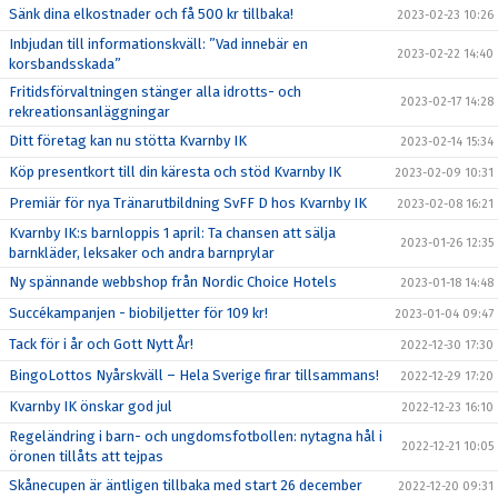
Sänk dina elkostnader och få 500 kr tillbaka!
2023-02-23 10:26
Inbjudan till informationskväll: ”Vad innebär en
2023-02-22 14:40
korsbandsskada”
Fritidsförvaltningen stänger alla idrotts- och
2023-02-17 14:28
rekreationsanläggningar
Ditt företag kan nu stötta Kvarnby IK
2023-02-14 15:34
Köp presentkort till din käresta och stöd Kvarnby IK
2023-02-09 10:31
Premiär för nya Tränarutbildning SvFF D hos Kvarnby IK
2023-02-08 16:21
Kvarnby IK:s barnloppis 1 april: Ta chansen att sälja
2023-01-26 12:35
barnkläder, leksaker och andra barnprylar
Ny spännande webbshop från Nordic Choice Hotels
2023-01-18 14:48
Succékampanjen - biobiljetter för 109 kr!
2023-01-04 09:47
Tack för i år och Gott Nytt År!
2022-12-30 17:30
BingoLottos Nyårskväll – Hela Sverige firar tillsammans!
2022-12-29 17:20
Kvarnby IK önskar god jul
2022-12-23 16:10
Regeländring i barn- och ungdomsfotbollen: nytagna hål i
2022-12-21 10:05
öronen tillåts att tejpas
Skånecupen är äntligen tillbaka med start 26 december
2022-12-20 09:31