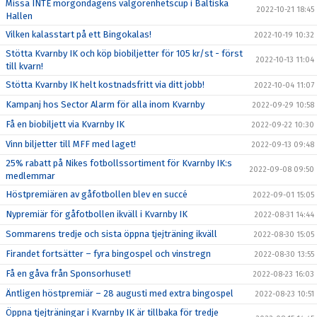
Missa INTE morgondagens välgörenhetscup i Baltiska
2022-10-21 18:45
Hallen
Vilken kalasstart på ett Bingokalas!
2022-10-19 10:32
Stötta Kvarnby IK och köp biobiljetter för 105 kr/st - först
2022-10-13 11:04
till kvarn!
Stötta Kvarnby IK helt kostnadsfritt via ditt jobb!
2022-10-04 11:07
Kampanj hos Sector Alarm för alla inom Kvarnby
2022-09-29 10:58
Få en biobiljett via Kvarnby IK
2022-09-22 10:30
Vinn biljetter till MFF med laget!
2022-09-13 09:48
25% rabatt på Nikes fotbollssortiment för Kvarnby IK:s
2022-09-08 09:50
medlemmar
Höstpremiären av gåfotbollen blev en succé
2022-09-01 15:05
Nypremiär för gåfotbollen ikväll i Kvarnby IK
2022-08-31 14:44
Sommarens tredje och sista öppna tjejträning ikväll
2022-08-30 15:05
Firandet fortsätter – fyra bingospel och vinstregn
2022-08-30 13:55
Få en gåva från Sponsorhuset!
2022-08-23 16:03
Äntligen höstpremiär – 28 augusti med extra bingospel
2022-08-23 10:51
Öppna tjejträningar i Kvarnby IK är tillbaka för tredje