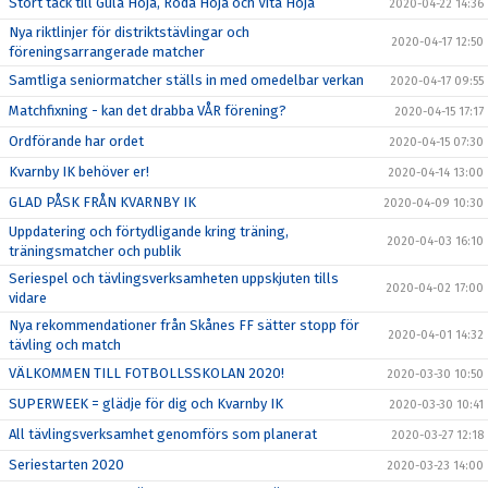
Stort tack till Gula Höja, Röda Höja och Vita Höja
2020-04-22 14:36
Nya riktlinjer för distriktstävlingar och
2020-04-17 12:50
föreningsarrangerade matcher
Samtliga seniormatcher ställs in med omedelbar verkan
2020-04-17 09:55
Matchfixning - kan det drabba VÅR förening?
2020-04-15 17:17
Ordförande har ordet
2020-04-15 07:30
Kvarnby IK behöver er!
2020-04-14 13:00
GLAD PÅSK FRÅN KVARNBY IK
2020-04-09 10:30
Uppdatering och förtydligande kring träning,
2020-04-03 16:10
träningsmatcher och publik
Seriespel och tävlingsverksamheten uppskjuten tills
2020-04-02 17:00
vidare
Nya rekommendationer från Skånes FF sätter stopp för
2020-04-01 14:32
tävling och match
VÄLKOMMEN TILL FOTBOLLSSKOLAN 2020!
2020-03-30 10:50
SUPERWEEK = glädje för dig och Kvarnby IK
2020-03-30 10:41
All tävlingsverksamhet genomförs som planerat
2020-03-27 12:18
Seriestarten 2020
2020-03-23 14:00