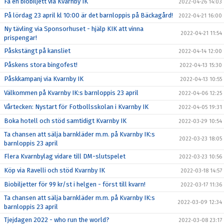
Få en biobiljett via Kvarnby IK
2022-04-26 14:03
På lördag 23 april kl 10:00 är det barnloppis på Bäckagård!
2022-04-21 16:00
Ny tävling via Sponsorhuset - hjälp KIK att vinna
2022-04-21 11:54
prispengar!
Påskstängt på kansliet
2022-04-14 12:00
Påskens stora bingofest!
2022-04-13 15:30
Påskkampanj via Kvarnby IK
2022-04-13 10:55
Välkommen på Kvarnby IK:s barnloppis 23 april
2022-04-06 12:25
Vårtecken: Nystart för Fotbollsskolan i Kvarnby IK
2022-04-05 19:31
Boka hotell och stöd samtidigt Kvarnby IK
2022-03-29 10:54
Ta chansen att sälja barnkläder m.m. på Kvarnby IK:s
2022-03-23 18:05
barnloppis 23 april
Flera Kvarnbylag vidare till DM-slutspelet
2022-03-23 10:56
Köp via Ravelli och stöd Kvarnby IK
2022-03-18 14:57
Biobiljetter för 99 kr/st i helgen - först till kvarn!
2022-03-17 11:36
Ta chansen att sälja barnkläder m.m. på Kvarnby IK:s
2022-03-09 12:34
barnloppis 23 april
Tjejdagen 2022 - who run the world?
2022-03-08 23:17