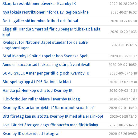
Skärpta restriktioner påverkar Kvarnby IK
2020-10-28 20:30
Nya lokala restriktioner införda av Region Skåne
2020-10-27 16:02
Detta gäller vid inomhusfotboll och futsal
2020-10-27 09:58
Lägg till Handla Smart så får du pengar tillbaka på alla
2020-10-20 14:33
köp!
Kvalspel för Nationelltspel stundar för de äldre
2020-10-15 12:55
ungdomslagen
Stöd Kvarnby IK när du spelar hos Svenska Spel!
2020-09-25 10:27
Ännu en succéartad flickträning står på vänt ikväll
2020-09-09 10:59
SUPERWEEK = mer pengar till dig och Kvarnby IK
2020-09-07 16:18
Slutspelsgrupp A i P16 Nationella klart
2020-09-07 12:38
Handla på Hemköp och stöd Kvarnby IK
2020-09-03 12:31
Flickfotbollen rullar vidare i Kvarnby IK idag
2020-09-02 15:07
Kvarnby IK startar projektet "Barnfotbollscoachen"
2020-09-01 14:30
Ditt företag kan nu stötta Kvarnby IK med alla era inköp!
2020-08-28 12:10
Ikväll är det återigen dags för succén med flickträning
2020-08-26 14:29
Kvarnby IK söker ideell fotograf
2020-08-26 09:59