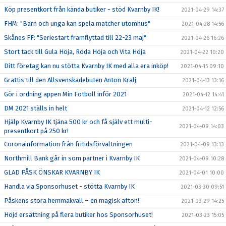
Köp presentkort från kända butiker - stöd Kvarnby IK!
2021-04-29 14:37
FHM: "Barn och unga kan spela matcher utomhus"
2021-04-28 14:56
Skånes FF: "Seriestart framflyttad till 22-23 maj"
2021-04-26 16:26
Stort tack till Gula Höja, Röda Höja och Vita Höja
2021-04-22 10:20
Ditt företag kan nu stötta Kvarnby IK med alla era inköp!
2021-04-15 09:10
Grattis till den Allsvenskadebuten Anton Kralj
2021-04-13 13:16
Gör i ordning appen Min Fotboll inför 2021
2021-04-12 14:41
DM 2021 ställs in helt
2021-04-12 12:56
Hjälp Kvarnby IK tjäna 500 kr och få själv ett multi-
2021-04-09 14:03
presentkort på 250 kr!
Coronainformation från fritidsförvaltningen
2021-04-09 13:13
Northmill Bank går in som partner i Kvarnby IK
2021-04-09 10:28
GLAD PÅSK ÖNSKAR KVARNBY IK
2021-04-01 10:00
Handla via Sponsorhuset - stötta Kvarnby IK
2021-03-30 09:51
Påskens stora hemmakväll – en magisk afton!
2021-03-29 14:25
Höjd ersättning på flera butiker hos Sponsorhuset!
2021-03-23 15:05