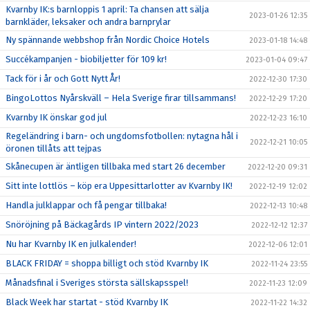
Kvarnby IK:s barnloppis 1 april: Ta chansen att sälja
2023-01-26 12:35
barnkläder, leksaker och andra barnprylar
Ny spännande webbshop från Nordic Choice Hotels
2023-01-18 14:48
Succékampanjen - biobiljetter för 109 kr!
2023-01-04 09:47
Tack för i år och Gott Nytt År!
2022-12-30 17:30
BingoLottos Nyårskväll – Hela Sverige firar tillsammans!
2022-12-29 17:20
Kvarnby IK önskar god jul
2022-12-23 16:10
Regeländring i barn- och ungdomsfotbollen: nytagna hål i
2022-12-21 10:05
öronen tillåts att tejpas
Skånecupen är äntligen tillbaka med start 26 december
2022-12-20 09:31
Sitt inte lottlös – köp era Uppesittarlotter av Kvarnby IK!
2022-12-19 12:02
Handla julklappar och få pengar tillbaka!
2022-12-13 10:48
Snöröjning på Bäckagårds IP vintern 2022/2023
2022-12-12 12:37
Nu har Kvarnby IK en julkalender!
2022-12-06 12:01
BLACK FRIDAY = shoppa billigt och stöd Kvarnby IK
2022-11-24 23:55
Månadsfinal i Sveriges största sällskapsspel!
2022-11-23 12:09
Black Week har startat - stöd Kvarnby IK
2022-11-22 14:32