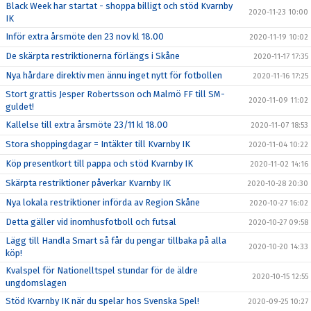
Black Week har startat - shoppa billigt och stöd Kvarnby
2020-11-23 10:00
IK
Inför extra årsmöte den 23 nov kl 18.00
2020-11-19 10:02
De skärpta restriktionerna förlängs i Skåne
2020-11-17 17:35
Nya hårdare direktiv men ännu inget nytt för fotbollen
2020-11-16 17:25
Stort grattis Jesper Robertsson och Malmö FF till SM-
2020-11-09 11:02
guldet!
Kallelse till extra årsmöte 23/11 kl 18.00
2020-11-07 18:53
Stora shoppingdagar = Intäkter till Kvarnby IK
2020-11-04 10:22
Köp presentkort till pappa och stöd Kvarnby IK
2020-11-02 14:16
Skärpta restriktioner påverkar Kvarnby IK
2020-10-28 20:30
Nya lokala restriktioner införda av Region Skåne
2020-10-27 16:02
Detta gäller vid inomhusfotboll och futsal
2020-10-27 09:58
Lägg till Handla Smart så får du pengar tillbaka på alla
2020-10-20 14:33
köp!
Kvalspel för Nationelltspel stundar för de äldre
2020-10-15 12:55
ungdomslagen
Stöd Kvarnby IK när du spelar hos Svenska Spel!
2020-09-25 10:27