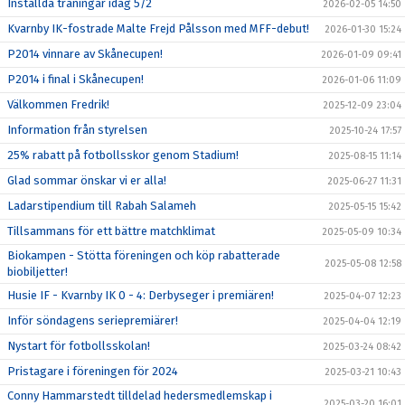
Inställda träningar idag 5/2
2026-02-05 14:50
Kvarnby IK-fostrade Malte Frejd Pålsson med MFF-debut!
2026-01-30 15:24
P2014 vinnare av Skånecupen!
2026-01-09 09:41
P2014 i final i Skånecupen!
2026-01-06 11:09
Välkommen Fredrik!
2025-12-09 23:04
Information från styrelsen
2025-10-24 17:57
25% rabatt på fotbollsskor genom Stadium!
2025-08-15 11:14
Glad sommar önskar vi er alla!
2025-06-27 11:31
Ladarstipendium till Rabah Salameh
2025-05-15 15:42
Tillsammans för ett bättre matchklimat
2025-05-09 10:34
Biokampen - Stötta föreningen och köp rabatterade
2025-05-08 12:58
biobiljetter!
Husie IF - Kvarnby IK 0 - 4: Derbyseger i premiären!
2025-04-07 12:23
Inför söndagens seriepremiärer!
2025-04-04 12:19
Nystart för fotbollsskolan!
2025-03-24 08:42
Pristagare i föreningen för 2024
2025-03-21 10:43
Conny Hammarstedt tilldelad hedersmedlemskap i
2025-03-20 16:01