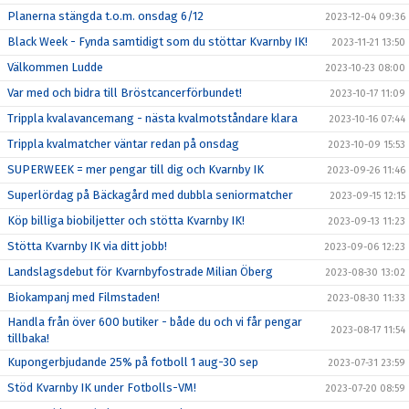
Planerna stängda t.o.m. onsdag 6/12
2023-12-04 09:36
Black Week - Fynda samtidigt som du stöttar Kvarnby IK!
2023-11-21 13:50
Välkommen Ludde
2023-10-23 08:00
Var med och bidra till Bröstcancerförbundet!
2023-10-17 11:09
Trippla kvalavancemang - nästa kvalmotståndare klara
2023-10-16 07:44
Trippla kvalmatcher väntar redan på onsdag
2023-10-09 15:53
SUPERWEEK = mer pengar till dig och Kvarnby IK
2023-09-26 11:46
Superlördag på Bäckagård med dubbla seniormatcher
2023-09-15 12:15
Köp billiga biobiljetter och stötta Kvarnby IK!
2023-09-13 11:23
Stötta Kvarnby IK via ditt jobb!
2023-09-06 12:23
Landslagsdebut för Kvarnbyfostrade Milian Öberg
2023-08-30 13:02
Biokampanj med Filmstaden!
2023-08-30 11:33
Handla från över 600 butiker - både du och vi får pengar
2023-08-17 11:54
tillbaka!
Kupongerbjudande 25% på fotboll 1 aug-30 sep
2023-07-31 23:59
Stöd Kvarnby IK under Fotbolls-VM!
2023-07-20 08:59