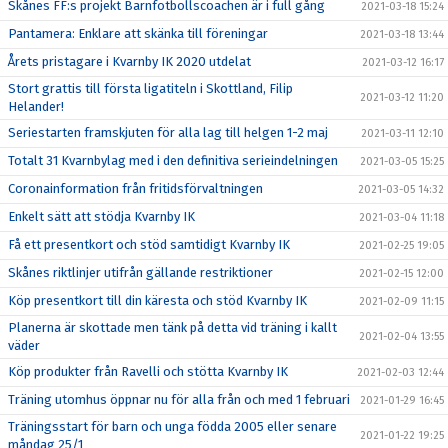
Skånes FF:s projekt Barnfotbollscoachen är i full gång
2021-03-18 15:24
Pantamera: Enklare att skänka till föreningar
2021-03-18 13:44
Årets pristagare i Kvarnby IK 2020 utdelat
2021-03-12 16:17
Stort grattis till första ligatiteln i Skottland, Filip
2021-03-12 11:20
Helander!
Seriestarten framskjuten för alla lag till helgen 1-2 maj
2021-03-11 12:10
Totalt 31 Kvarnbylag med i den definitiva serieindelningen
2021-03-05 15:25
Coronainformation från fritidsförvaltningen
2021-03-05 14:32
Enkelt sätt att stödja Kvarnby IK
2021-03-04 11:18
Få ett presentkort och stöd samtidigt Kvarnby IK
2021-02-25 19:05
Skånes riktlinjer utifrån gällande restriktioner
2021-02-15 12:00
Köp presentkort till din käresta och stöd Kvarnby IK
2021-02-09 11:15
Planerna är skottade men tänk på detta vid träning i kallt
2021-02-04 13:55
väder
Köp produkter från Ravelli och stötta Kvarnby IK
2021-02-03 12:44
Träning utomhus öppnar nu för alla från och med 1 februari
2021-01-29 16:45
Träningsstart för barn och unga födda 2005 eller senare
2021-01-22 19:25
måndag 25/1