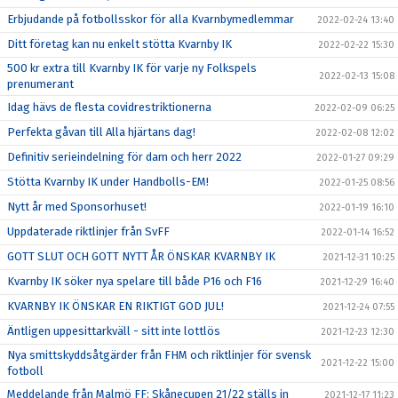
Erbjudande på fotbollsskor för alla Kvarnbymedlemmar
2022-02-24 13:40
Ditt företag kan nu enkelt stötta Kvarnby IK
2022-02-22 15:30
500 kr extra till Kvarnby IK för varje ny Folkspels
2022-02-13 15:08
prenumerant
Idag hävs de flesta covidrestriktionerna
2022-02-09 06:25
Perfekta gåvan till Alla hjärtans dag!
2022-02-08 12:02
Definitiv serieindelning för dam och herr 2022
2022-01-27 09:29
Stötta Kvarnby IK under Handbolls-EM!
2022-01-25 08:56
Nytt år med Sponsorhuset!
2022-01-19 16:10
Uppdaterade riktlinjer från SvFF
2022-01-14 16:52
GOTT SLUT OCH GOTT NYTT ÅR ÖNSKAR KVARNBY IK
2021-12-31 10:25
Kvarnby IK söker nya spelare till både P16 och F16
2021-12-29 16:40
KVARNBY IK ÖNSKAR EN RIKTIGT GOD JUL!
2021-12-24 07:55
Äntligen uppesittarkväll - sitt inte lottlös
2021-12-23 12:30
Nya smittskyddsåtgärder från FHM och riktlinjer för svensk
2021-12-22 15:00
fotboll
Meddelande från Malmö FF: Skånecupen 21/22 ställs in
2021-12-17 11:23