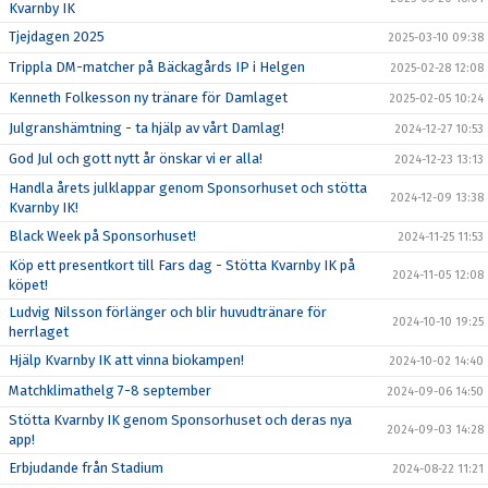
Kvarnby IK
Tjejdagen 2025
2025-03-10 09:38
Trippla DM-matcher på Bäckagårds IP i Helgen
2025-02-28 12:08
Kenneth Folkesson ny tränare för Damlaget
2025-02-05 10:24
Julgranshämtning - ta hjälp av vårt Damlag!
2024-12-27 10:53
God Jul och gott nytt år önskar vi er alla!
2024-12-23 13:13
Handla årets julklappar genom Sponsorhuset och stötta
2024-12-09 13:38
Kvarnby IK!
Black Week på Sponsorhuset!
2024-11-25 11:53
Köp ett presentkort till Fars dag - Stötta Kvarnby IK på
2024-11-05 12:08
köpet!
Ludvig Nilsson förlänger och blir huvudtränare för
2024-10-10 19:25
herrlaget
Hjälp Kvarnby IK att vinna biokampen!
2024-10-02 14:40
Matchklimathelg 7-8 september
2024-09-06 14:50
Stötta Kvarnby IK genom Sponsorhuset och deras nya
2024-09-03 14:28
app!
Erbjudande från Stadium
2024-08-22 11:21