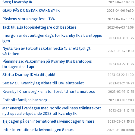
Sorg i Kvarnby IK
2023-04-17 16:30
GLAD PÅSK ÖNSKAR KVARNBY IK
2023-04-06 14:30
Påskens stora bingofest i TV4
2023-04-04 16:23
Tack till alla loppisdeltagare och besökare
2023-04-03 13:59
Imorgon är det äntligen dags för Kvarnby IK:s barnloppis
2023-03-31 13:45
igen
Nystarten av Fotbollsskolan vecka 15 är ett tydligt
2023-03-24 11:30
vårtecken
Påminnelse: Välkommen på Kvarnby IK:s barnloppis
2023-03-22 11:45
lördagen den 1 april
Stötta Kvarnby IK via ditt jobb!
2023-03-22 11:00
Sex av sju Kvarnbylag vidare till DM-slutspelet
2023-03-21 14:21
Kvarnby IK har sorg - en stor förebild har lämnat oss
2023-03-19 12:25
Fotbollsfamiljen har sorg
2023-03-18 17:03
Mer energi i vardagen med Nordic Wellness träningskort –
2023-03-16 12:45
nytt specialerbjudande 2023 till Kvarnby IK
Tjejdagen på den internationella kvinnodagen 8 mars
2023-03-09 15:31
Inför Internationella kvinnodagen 8 mars
2023-03-08 16:08