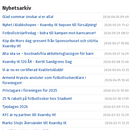
Nyhetsarkiv
Glad sommar önskar vi er alla!
2026-06-26 09:49
Nyhet i klubbshopen - Kvarnby IK-kepsen till försäljning!
2026-05-29 11:42
Fotbollströjefredag - bidra till kampen mot barncancer!
2026-05-29 08:12
Köp din Mors dag-present från Sponsorhuset och stötta
2026-05-27 10:06
Kvarnby IK!
Alla ska se – kostnadsfria aktivitetsglasögon för barn
2026-05-21 14:29
Kvarnby IK 120 ÅR - Bertil Sandgrens Dag
2026-05-08 12:40
Vi är nu en certifierad Kvalitetsklubb!
2026-05-04 13:25
Armend Kryeziu ansluter som fotbollsutvecklare i
2026-04-15 10:45
föreningen!
Pristagare i föreningen för 2025
2026-04-13 10:00
25 % rabatt på fotbollsskor hos Stadium!
2026-03-18 17:59
Tjejdagen 2026
2026-03-09 17:34
KFC är ny partner till Kvarnby IK!
2026-03-03 12:39
Marko Stojic återvänder till Kvarnby IK
2026-02-11 12:25