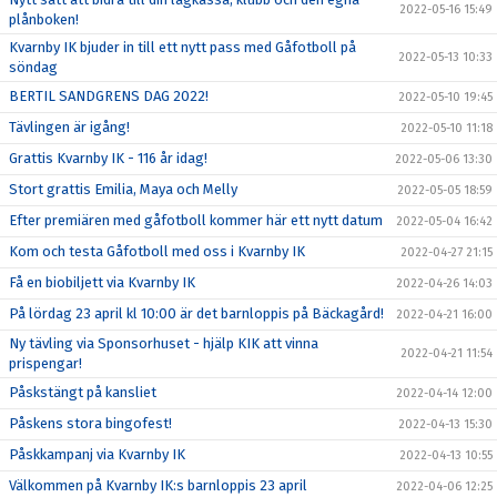
2022-05-16 15:49
plånboken!
Kvarnby IK bjuder in till ett nytt pass med Gåfotboll på
2022-05-13 10:33
söndag
BERTIL SANDGRENS DAG 2022!
2022-05-10 19:45
Tävlingen är igång!
2022-05-10 11:18
Grattis Kvarnby IK - 116 år idag!
2022-05-06 13:30
Stort grattis Emilia, Maya och Melly
2022-05-05 18:59
Efter premiären med gåfotboll kommer här ett nytt datum
2022-05-04 16:42
Kom och testa Gåfotboll med oss i Kvarnby IK
2022-04-27 21:15
Få en biobiljett via Kvarnby IK
2022-04-26 14:03
På lördag 23 april kl 10:00 är det barnloppis på Bäckagård!
2022-04-21 16:00
Ny tävling via Sponsorhuset - hjälp KIK att vinna
2022-04-21 11:54
prispengar!
Påskstängt på kansliet
2022-04-14 12:00
Påskens stora bingofest!
2022-04-13 15:30
Påskkampanj via Kvarnby IK
2022-04-13 10:55
Välkommen på Kvarnby IK:s barnloppis 23 april
2022-04-06 12:25