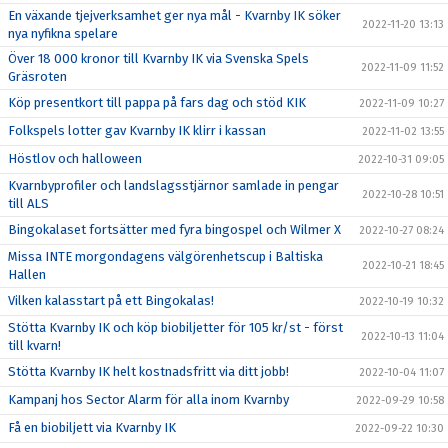
En växande tjejverksamhet ger nya mål - Kvarnby IK söker
2022-11-20 13:13
nya nyfikna spelare
Över 18 000 kronor till Kvarnby IK via Svenska Spels
2022-11-09 11:52
Gräsroten
Köp presentkort till pappa på fars dag och stöd KIK
2022-11-09 10:27
Folkspels lotter gav Kvarnby IK klirr i kassan
2022-11-02 13:55
Höstlov och halloween
2022-10-31 09:05
Kvarnbyprofiler och landslagsstjärnor samlade in pengar
2022-10-28 10:51
till ALS
Bingokalaset fortsätter med fyra bingospel och Wilmer X
2022-10-27 08:24
Missa INTE morgondagens välgörenhetscup i Baltiska
2022-10-21 18:45
Hallen
Vilken kalasstart på ett Bingokalas!
2022-10-19 10:32
Stötta Kvarnby IK och köp biobiljetter för 105 kr/st - först
2022-10-13 11:04
till kvarn!
Stötta Kvarnby IK helt kostnadsfritt via ditt jobb!
2022-10-04 11:07
Kampanj hos Sector Alarm för alla inom Kvarnby
2022-09-29 10:58
Få en biobiljett via Kvarnby IK
2022-09-22 10:30