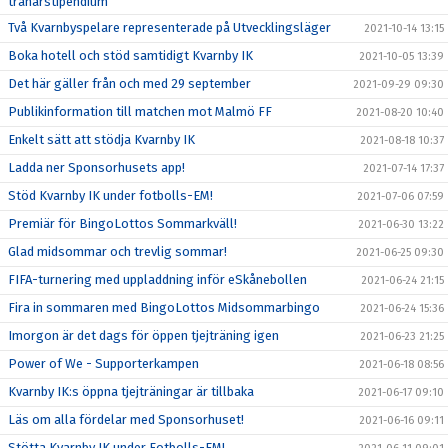
tränarstipendium
Två Kvarnbyspelare representerade på Utvecklingsläger
2021-10-14 13:15
Boka hotell och stöd samtidigt Kvarnby IK
2021-10-05 13:39
Det här gäller från och med 29 september
2021-09-29 09:30
Publikinformation till matchen mot Malmö FF
2021-08-20 10:40
Enkelt sätt att stödja Kvarnby IK
2021-08-18 10:37
Ladda ner Sponsorhusets app!
2021-07-14 17:37
Stöd Kvarnby IK under fotbolls-EM!
2021-07-06 07:59
Premiär för BingoLottos Sommarkväll!
2021-06-30 13:22
Glad midsommar och trevlig sommar!
2021-06-25 09:30
FIFA-turnering med uppladdning inför eSkånebollen
2021-06-24 21:15
Fira in sommaren med BingoLottos Midsommarbingo
2021-06-24 15:36
Imorgon är det dags för öppen tjejträning igen
2021-06-23 21:25
Power of We - Supporterkampen
2021-06-18 08:56
Kvarnby IK:s öppna tjejträningar är tillbaka
2021-06-17 09:10
Läs om alla fördelar med Sponsorhuset!
2021-06-16 09:11
Stötta Kvarnby IK under Fotbolls-EM!