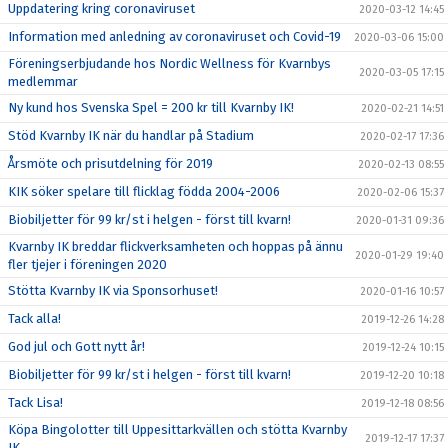
Uppdatering kring coronaviruset
2020-03-12 14:45
Information med anledning av coronaviruset och Covid-19
2020-03-06 15:00
Föreningserbjudande hos Nordic Wellness för Kvarnbys
2020-03-05 17:15
medlemmar
Ny kund hos Svenska Spel = 200 kr till Kvarnby IK!
2020-02-21 14:51
Stöd Kvarnby IK när du handlar på Stadium
2020-02-17 17:36
Årsmöte och prisutdelning för 2019
2020-02-13 08:55
KIK söker spelare till flicklag födda 2004-2006
2020-02-06 15:37
Biobiljetter för 99 kr/st i helgen - först till kvarn!
2020-01-31 09:36
Kvarnby IK breddar flickverksamheten och hoppas på ännu
2020-01-29 19:40
fler tjejer i föreningen 2020
Stötta Kvarnby IK via Sponsorhuset!
2020-01-16 10:57
Tack alla!
2019-12-26 14:28
God jul och Gott nytt år!
2019-12-24 10:15
Biobiljetter för 99 kr/st i helgen - först till kvarn!
2019-12-20 10:18
Tack Lisa!
2019-12-18 08:56
Köpa Bingolotter till Uppesittarkvällen och stötta Kvarnby
2019-12-17 17:37
IK