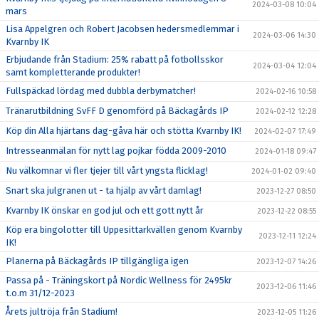
2024-03-08 10:04
mars
Lisa Appelgren och Robert Jacobsen hedersmedlemmar i
2024-03-06 14:30
Kvarnby IK
Erbjudande från Stadium: 25% rabatt på fotbollsskor
2024-03-04 12:04
samt kompletterande produkter!
Fullspäckad lördag med dubbla derbymatcher!
2024-02-16 10:58
Tränarutbildning SvFF D genomförd på Bäckagårds IP
2024-02-12 12:28
Köp din Alla hjärtans dag-gåva här och stötta Kvarnby IK!
2024-02-07 17:49
Intresseanmälan för nytt lag pojkar födda 2009-2010
2024-01-18 09:47
Nu välkomnar vi fler tjejer till vårt yngsta flicklag!
2024-01-02 09:40
Snart ska julgranen ut - ta hjälp av vårt damlag!
2023-12-27 08:50
Kvarnby IK önskar en god jul och ett gott nytt år
2023-12-22 08:55
Köp era bingolotter till Uppesittarkvällen genom Kvarnby
2023-12-11 12:24
IK!
Planerna på Bäckagårds IP tillgängliga igen
2023-12-07 14:26
Passa på - Träningskort på Nordic Wellness för 2495kr
2023-12-06 11:46
t.o.m 31/12-2023
Årets jultröja från Stadium!
2023-12-05 11:26