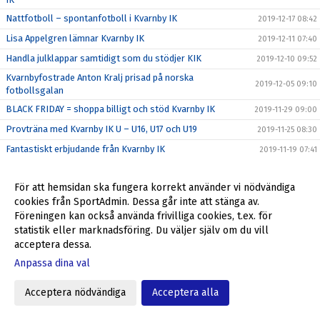
Nattfotboll – spontanfotboll i Kvarnby IK
2019-12-17 08:42
Lisa Appelgren lämnar Kvarnby IK
2019-12-11 07:40
Handla julklappar samtidigt som du stödjer KIK
2019-12-10 09:52
Kvarnbyfostrade Anton Kralj prisad på norska
2019-12-05 09:10
fotbollsgalan
BLACK FRIDAY = shoppa billigt och stöd Kvarnby IK
2019-11-29 09:00
Provträna med Kvarnby IK U – U16, U17 och U19
2019-11-25 08:30
Fantastiskt erbjudande från Kvarnby IK
2019-11-19 07:41
Kvarnby IK hälsar LeytonMassage välkomna till klubben
2019-11-18 13:07
För att hemsidan ska fungera korrekt använder vi nödvändiga
Tack alla som var med och stöttade Kvarnby IK!
2019-11-13 10:57
cookies från SportAdmin. Dessa går inte att stänga av.
Kvarnby IK bjuder in till träningscamp med start 18/11
2019-11-12 12:00
Föreningen kan också använda frivilliga cookies, t.ex. för
Julklappar till anställda och kunder - stöd Kvarnby IK
statistik eller marknadsföring. Du väljer själv om du vill
2019-11-05 08:35
acceptera dessa.
Höst/vinter = Stora intäkter från Sponsorhuset
2019-10-29 11:24
Anpassa dina val
Richard, Max och Niklas förlänger - leder återtåget
2019-10-25 16:00
Stadium Memberdays - 25% rabatt!
2019-10-25 09:15
Acceptera nödvändiga
Acceptera alla
P04 klara för P16 Nationella 2020
2019-10-20 12:31