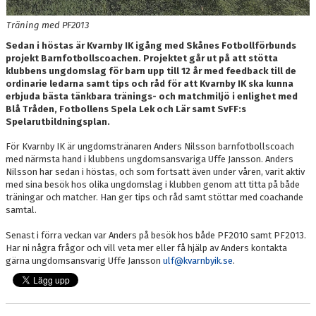
Träning med PF2013
Sedan i höstas är Kvarnby IK igång med Skånes Fotbollförbunds
projekt Barnfotbollscoachen. Projektet går ut på att stötta
klubbens ungdomslag för barn upp till 12 år med feedback till de
ordinarie ledarna samt tips och råd för att Kvarnby IK ska kunna
erbjuda bästa tänkbara tränings- och matchmiljö i enlighet med
Blå Tråden, Fotbollens Spela Lek och Lär samt SvFF:s
Spelarutbildningsplan.
För Kvarnby IK är ungdomstränaren Anders Nilsson barnfotbollscoach
med närmsta hand i klubbens ungdomsansvariga Uffe Jansson. Anders
Nilsson har sedan i höstas, och som fortsatt även under våren, varit aktiv
med sina besök hos olika ungdomslag i klubben genom att titta på både
träningar och matcher. Han ger tips och råd samt stöttar med coachande
samtal.
Senast i förra veckan var Anders på besök hos både PF2010 samt PF2013.
Har ni några frågor och vill veta mer eller få hjälp av Anders kontakta
gärna ungdomsansvarig Uffe Jansson
ulf@kvarnbyik.se
.