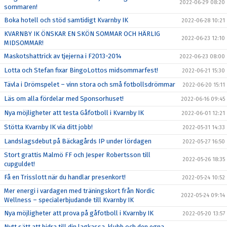
2022-06-29 08:20
sommaren!
Boka hotell och stöd samtidigt Kvarnby IK
2022-06-28 10:21
KVARNBY IK ÖNSKAR EN SKÖN SOMMAR OCH HÄRLIG
2022-06-23 12:10
MIDSOMMAR!
Maskotshattrick av tjejerna i F2013-2014
2022-06-23 08:00
Lotta och Stefan fixar BingoLottos midsommarfest!
2022-06-21 15:30
Tävla i Drömspelet – vinn stora och små fotbollsdrömmar
2022-06-20 15:11
Läs om alla fördelar med Sponsorhuset!
2022-06-16 09:45
Nya möjligheter att testa Gåfotboll i Kvarnby IK
2022-06-01 12:21
Stötta Kvarnby IK via ditt jobb!
2022-05-31 14:33
Landslagsdebut på Bäckagårds IP under lördagen
2022-05-27 16:50
Stort grattis Malmö FF och Jesper Robertsson till
2022-05-26 18:35
cupguldet!
Få en Trisslott när du handlar presenkort!
2022-05-24 10:52
Mer energi i vardagen med träningskort från Nordic
2022-05-24 09:14
Wellness – specialerbjudande till Kvarnby IK
Nya möjligheter att prova på gåfotboll i Kvarnby IK
2022-05-20 13:57
Nytt sätt att bidra till din lagkassa, klubb och den egna