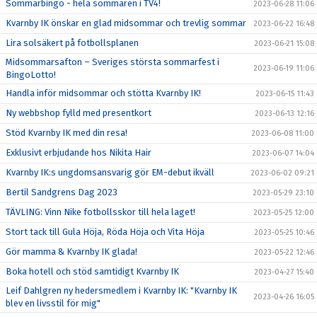
Sommarbingo - hela sommaren i TV4!
2023-06-28 11:06
Kvarnby IK önskar en glad midsommar och trevlig sommar
2023-06-22 16:48
Lira solsäkert på fotbollsplanen
2023-06-21 15:08
Midsommarsafton – Sveriges största sommarfest i
2023-06-19 11:06
BingoLotto!
Handla inför midsommar och stötta Kvarnby IK!
2023-06-15 11:43
Ny webbshop fylld med presentkort
2023-06-13 12:16
Stöd Kvarnby IK med din resa!
2023-06-08 11:00
Exklusivt erbjudande hos Nikita Hair
2023-06-07 14:04
Kvarnby IK:s ungdomsansvarig gör EM-debut ikväll
2023-06-02 09:21
Bertil Sandgrens Dag 2023
2023-05-29 23:10
TÄVLING: Vinn Nike fotbollsskor till hela laget!
2023-05-25 12:00
Stort tack till Gula Höja, Röda Höja och Vita Höja
2023-05-25 10:46
Gör mamma & Kvarnby IK glada!
2023-05-22 12:46
Boka hotell och stöd samtidigt Kvarnby IK
2023-04-27 15:40
Leif Dahlgren ny hedersmedlem i Kvarnby IK: "Kvarnby IK
2023-04-26 16:05
blev en livsstil för mig"