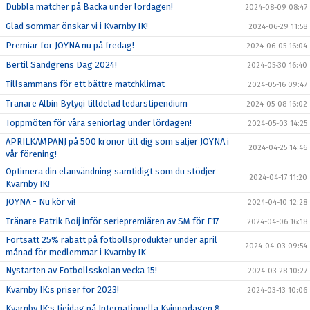
Dubbla matcher på Bäcka under lördagen!
2024-08-09 08:47
Glad sommar önskar vi i Kvarnby IK!
2024-06-29 11:58
Premiär för JOYNA nu på fredag!
2024-06-05 16:04
Bertil Sandgrens Dag 2024!
2024-05-30 16:40
Tillsammans för ett bättre matchklimat
2024-05-16 09:47
Tränare Albin Bytyqi tilldelad ledarstipendium
2024-05-08 16:02
Toppmöten för våra seniorlag under lördagen!
2024-05-03 14:25
APRILKAMPANJ på 500 kronor till dig som säljer JOYNA i
2024-04-25 14:46
vår förening!
Optimera din elanvändning samtidigt som du stödjer
2024-04-17 11:20
Kvarnby IK!
JOYNA - Nu kör vi!
2024-04-10 12:28
Tränare Patrik Boij inför seriepremiären av SM för F17
2024-04-06 16:18
Fortsatt 25% rabatt på fotbollsprodukter under april
2024-04-03 09:54
månad för medlemmar i Kvarnby IK
Nystarten av Fotbollsskolan vecka 15!
2024-03-28 10:27
Kvarnby IK:s priser för 2023!
2024-03-13 10:06
Kvarnby IK:s tjejdag på Internationella Kvinnodagen 8