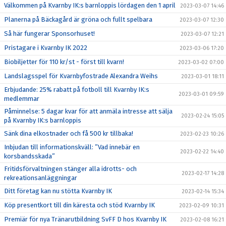
Välkommen på Kvarnby IK:s barnloppis lördagen den 1 april
2023-03-07 14:46
Planerna på Bäckagård är gröna och fullt spelbara
2023-03-07 12:30
Så här fungerar Sponsorhuset!
2023-03-07 12:21
Pristagare i Kvarnby IK 2022
2023-03-06 17:20
Biobiljetter för 110 kr/st - först till kvarn!
2023-03-02 07:00
Landslagsspel för Kvarnbyfostrade Alexandra Weihs
2023-03-01 18:11
Erbjudande: 25% rabatt på fotboll till Kvarnby IK:s
2023-03-01 09:59
medlemmar
Påminnelse: 5 dagar kvar för att anmäla intresse att sälja
2023-02-24 15:05
på Kvarnby IK:s barnloppis
Sänk dina elkostnader och få 500 kr tillbaka!
2023-02-23 10:26
Inbjudan till informationskväll: ”Vad innebär en
2023-02-22 14:40
korsbandsskada”
Fritidsförvaltningen stänger alla idrotts- och
2023-02-17 14:28
rekreationsanläggningar
Ditt företag kan nu stötta Kvarnby IK
2023-02-14 15:34
Köp presentkort till din käresta och stöd Kvarnby IK
2023-02-09 10:31
Premiär för nya Tränarutbildning SvFF D hos Kvarnby IK
2023-02-08 16:21