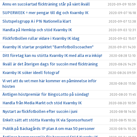
Ännu en succéartad flickträning står på vänt ikväll
2020-09-09 10:59
SUPERWEEK = mer pengar till dig och Kvarnby IK
2020-09-07 16:18
Slutspelsgrupp A i P16 Nationella klart
2020-09-07 12:38
Handla på Hemköp och stöd Kvarnby IK
2020-09-03 12:31
Flickfotbollen rullar vidare i Kvarnby IK idag
2020-09-02 15:07
Kvarnby IK startar projektet "Barnfotbollscoachen"
2020-09-01 14:30
Ditt företag kan nu stötta Kvarnby IK med alla era inköp!
2020-08-28 12:10
Ikväll är det återigen dags för succén med flickträning
2020-08-26 14:29
Kvarnby IK söker ideell fotograf
2020-08-26 09:59
Vi vet att du vet men här kommer en påminnelse inför
2020-08-20 11:50
hösten
Äntligen höstpremiär för BingoLotto på söndag!
2020-08-20 11:45
Handla från Media Markt och stöd Kvarnby IK
2020-08-20 10:59
Nystart av flickfotbollen efter succén i juni
2020-08-18 14:50
Enkelt sätt att stötta Kvarnby IK via Sponsorhuset!
2020-08-15 10:36
Publik på Bäckagårds IP plan A om max 50 personer
2020-08-14 10:26