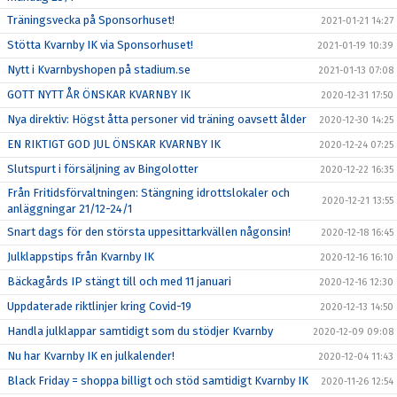
Träningsvecka på Sponsorhuset!
2021-01-21 14:27
Stötta Kvarnby IK via Sponsorhuset!
2021-01-19 10:39
Nytt i Kvarnbyshopen på stadium.se
2021-01-13 07:08
GOTT NYTT ÅR ÖNSKAR KVARNBY IK
2020-12-31 17:50
Nya direktiv: Högst åtta personer vid träning oavsett ålder
2020-12-30 14:25
EN RIKTIGT GOD JUL ÖNSKAR KVARNBY IK
2020-12-24 07:25
Slutspurt i försäljning av Bingolotter
2020-12-22 16:35
Från Fritidsförvaltningen: Stängning idrottslokaler och
2020-12-21 13:55
anläggningar 21/12-24/1
Snart dags för den största uppesittarkvällen någonsin!
2020-12-18 16:45
Julklappstips från Kvarnby IK
2020-12-16 16:10
Bäckagårds IP stängt till och med 11 januari
2020-12-16 12:30
Uppdaterade riktlinjer kring Covid-19
2020-12-13 14:50
Handla julklappar samtidigt som du stödjer Kvarnby
2020-12-09 09:08
Nu har Kvarnby IK en julkalender!
2020-12-04 11:43
Black Friday = shoppa billigt och stöd samtidigt Kvarnby IK
2020-11-26 12:54