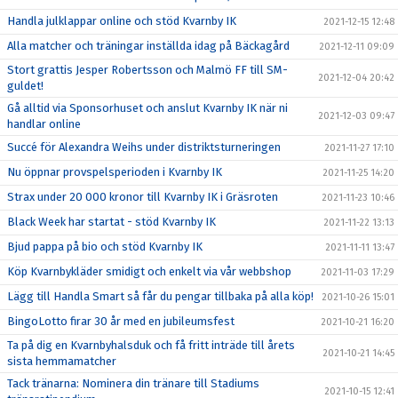
Handla julklappar online och stöd Kvarnby IK
2021-12-15 12:48
Alla matcher och träningar inställda idag på Bäckagård
2021-12-11 09:09
Stort grattis Jesper Robertsson och Malmö FF till SM-
2021-12-04 20:42
guldet!
Gå alltid via Sponsorhuset och anslut Kvarnby IK när ni
2021-12-03 09:47
handlar online
Succé för Alexandra Weihs under distriktsturneringen
2021-11-27 17:10
Nu öppnar provspelsperioden i Kvarnby IK
2021-11-25 14:20
Strax under 20 000 kronor till Kvarnby IK i Gräsroten
2021-11-23 10:46
Black Week har startat - stöd Kvarnby IK
2021-11-22 13:13
Bjud pappa på bio och stöd Kvarnby IK
2021-11-11 13:47
Köp Kvarnbykläder smidigt och enkelt via vår webbshop
2021-11-03 17:29
Lägg till Handla Smart så får du pengar tillbaka på alla köp!
2021-10-26 15:01
BingoLotto firar 30 år med en jubileumsfest
2021-10-21 16:20
Ta på dig en Kvarnbyhalsduk och få fritt inträde till årets
2021-10-21 14:45
sista hemmamatcher
Tack tränarna: Nominera din tränare till Stadiums
2021-10-15 12:41