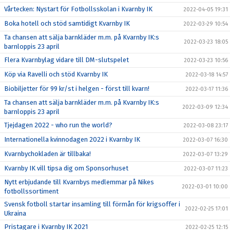
Vårtecken: Nystart för Fotbollsskolan i Kvarnby IK
2022-04-05 19:31
Boka hotell och stöd samtidigt Kvarnby IK
2022-03-29 10:54
Ta chansen att sälja barnkläder m.m. på Kvarnby IK:s
2022-03-23 18:05
barnloppis 23 april
Flera Kvarnbylag vidare till DM-slutspelet
2022-03-23 10:56
Köp via Ravelli och stöd Kvarnby IK
2022-03-18 14:57
Biobiljetter för 99 kr/st i helgen - först till kvarn!
2022-03-17 11:36
Ta chansen att sälja barnkläder m.m. på Kvarnby IK:s
2022-03-09 12:34
barnloppis 23 april
Tjejdagen 2022 - who run the world?
2022-03-08 23:17
Internationella kvinnodagen 2022 i Kvarnby IK
2022-03-07 16:30
Kvarnbychokladen är tillbaka!
2022-03-07 13:29
Kvarnby IK vill tipsa dig om Sponsorhuset
2022-03-07 11:23
Nytt erbjudande till Kvarnbys medlemmar på Nikes
2022-03-01 10:00
fotbollssortiment
Svensk fotboll startar insamling till förmån för krigsoffer i
2022-02-25 17:01
Ukraina
Pristagare i Kvarnby IK 2021
2022-02-25 12:15