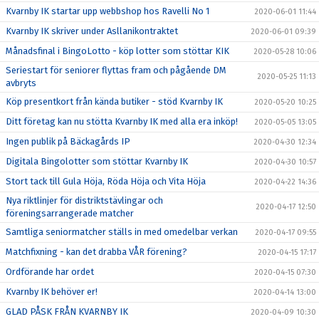
Kvarnby IK startar upp webbshop hos Ravelli No 1
2020-06-01 11:44
Kvarnby IK skriver under Asllanikontraktet
2020-06-01 09:39
Månadsfinal i BingoLotto - köp lotter som stöttar KIK
2020-05-28 10:06
Seriestart för seniorer flyttas fram och pågående DM
2020-05-25 11:13
avbryts
Köp presentkort från kända butiker - stöd Kvarnby IK
2020-05-20 10:25
Ditt företag kan nu stötta Kvarnby IK med alla era inköp!
2020-05-05 13:05
Ingen publik på Bäckagårds IP
2020-04-30 12:34
Digitala Bingolotter som stöttar Kvarnby IK
2020-04-30 10:57
Stort tack till Gula Höja, Röda Höja och Vita Höja
2020-04-22 14:36
Nya riktlinjer för distriktstävlingar och
2020-04-17 12:50
föreningsarrangerade matcher
Samtliga seniormatcher ställs in med omedelbar verkan
2020-04-17 09:55
Matchfixning - kan det drabba VÅR förening?
2020-04-15 17:17
Ordförande har ordet
2020-04-15 07:30
Kvarnby IK behöver er!
2020-04-14 13:00
GLAD PÅSK FRÅN KVARNBY IK
2020-04-09 10:30