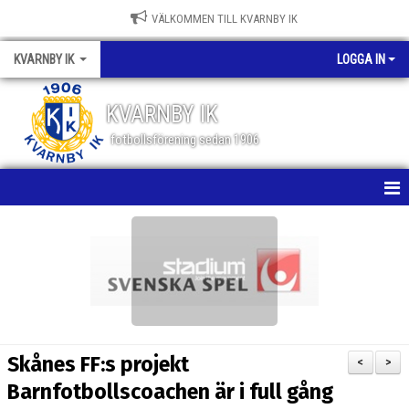
VÄLKOMMEN TILL KVARNBY IK
KVARNBY IK
LOGGA IN
KVARNBY IK
fotbollsförening sedan 1906
HEM
NYHETER
KALENDER
OM KLUBBEN
Skånes FF:s projekt
<
>
BILDGALLERI
Barnfotbollscoachen är i full gång