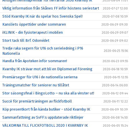
Äntligen hemmapremiär för herrarna! Stöd Kvarnby IK
2020-08-04 11:01
Viktig information från Skånes FF inför höstens seriestart
2020-07-27 12:00
Stöd Kvarnby IK när du spelar hos Svenska Spel!
2020-07-08 10:59
Kansliets öppettider under sommaren
2020-06-29 09:30
iKLINIK - din fysioterapeut i mobilen
2020-06-29 09:07
Stort tack till Brf. Odonvidet
2020-06-29 09:02
Tredje raka segern för U16 och serieledning i P16
2020-06-25 15:56
Nationella
Handla från Apoteken inför sommaren!
2020-06-23 09:55
Kvarnby IK strävar mot att bli en Diplomerad Förening
2020-06-18 10:59
Premiärseger för U16 i de nationella serierna
2020-06-15 12:55
Träningsmatcher för seniorer nu tillåtet
2020-06-14 06:00
Stor säsongsfinal i BingoLotto – nu ska alla vinster ut!
2020-06-12 09:44
Succé för premiärträningen av flickfotboll
2020-06-11 12:22
Köp presentkort från kända butiker - stöd Kvarnby IK
2020-06-09 10:39
Sammanfattning av SvFF:s uppdaterade riktlinjer
2020-06-08 14:50
VÄLKOMNA TILL FLICKFOTBOLL 2020 I KVARNBY IK
2020-06-05 15:24