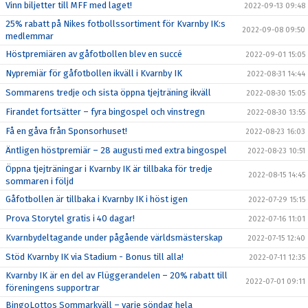
Vinn biljetter till MFF med laget!
2022-09-13 09:48
25% rabatt på Nikes fotbollssortiment för Kvarnby IK:s
2022-09-08 09:50
medlemmar
Höstpremiären av gåfotbollen blev en succé
2022-09-01 15:05
Nypremiär för gåfotbollen ikväll i Kvarnby IK
2022-08-31 14:44
Sommarens tredje och sista öppna tjejträning ikväll
2022-08-30 15:05
Firandet fortsätter – fyra bingospel och vinstregn
2022-08-30 13:55
Få en gåva från Sponsorhuset!
2022-08-23 16:03
Äntligen höstpremiär – 28 augusti med extra bingospel
2022-08-23 10:51
Öppna tjejträningar i Kvarnby IK är tillbaka för tredje
2022-08-15 14:45
sommaren i följd
Gåfotbollen är tillbaka i Kvarnby IK i höst igen
2022-07-29 15:15
Prova Storytel gratis i 40 dagar!
2022-07-16 11:01
Kvarnbydeltagande under pågående världsmästerskap
2022-07-15 12:40
Stöd Kvarnby IK via Stadium - Bonus till alla!
2022-07-11 12:35
Kvarnby IK är en del av Flüggerandelen – 20% rabatt till
2022-07-01 09:11
föreningens supportrar
BingoLottos Sommarkväll – varje söndag hela