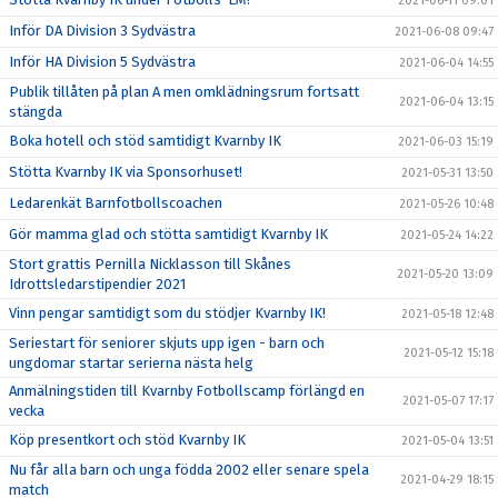
2021-06-11 09:01
Inför DA Division 3 Sydvästra
2021-06-08 09:47
Inför HA Division 5 Sydvästra
2021-06-04 14:55
Publik tillåten på plan A men omklädningsrum fortsatt
2021-06-04 13:15
stängda
Boka hotell och stöd samtidigt Kvarnby IK
2021-06-03 15:19
Stötta Kvarnby IK via Sponsorhuset!
2021-05-31 13:50
Ledarenkät Barnfotbollscoachen
2021-05-26 10:48
Gör mamma glad och stötta samtidigt Kvarnby IK
2021-05-24 14:22
Stort grattis Pernilla Nicklasson till Skånes
2021-05-20 13:09
Idrottsledarstipendier 2021
Vinn pengar samtidigt som du stödjer Kvarnby IK!
2021-05-18 12:48
Seriestart för seniorer skjuts upp igen - barn och
2021-05-12 15:18
ungdomar startar serierna nästa helg
Anmälningstiden till Kvarnby Fotbollscamp förlängd en
2021-05-07 17:17
vecka
Köp presentkort och stöd Kvarnby IK
2021-05-04 13:51
Nu får alla barn och unga födda 2002 eller senare spela
2021-04-29 18:15
match