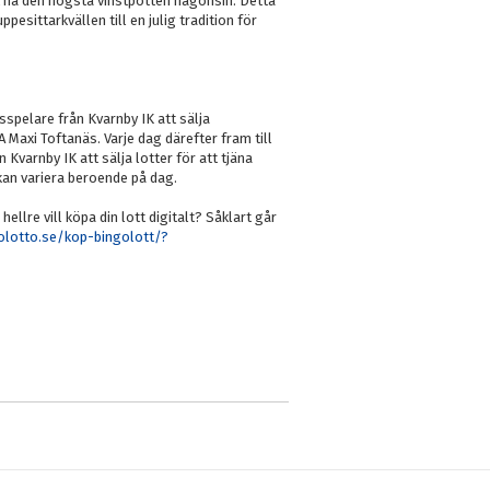
 ha den högsta vinstpotten någonsin. Detta
esittarkvällen till en julig tradition för
pelare från Kvarnby IK att sälja
 Maxi Toftanäs. Varje dag därefter fram till
Kvarnby IK att sälja lotter för att tjäna
 kan variera beroende på dag.
llre vill köpa din lott digitalt? Såklart går
olotto.se/kop-bingolott/?