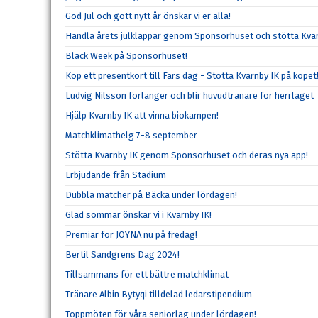
God Jul och gott nytt år önskar vi er alla!
Handla årets julklappar genom Sponsorhuset och stötta Kvar
Black Week på Sponsorhuset!
Köp ett presentkort till Fars dag - Stötta Kvarnby IK på köpet
Ludvig Nilsson förlänger och blir huvudtränare för herrlaget
Hjälp Kvarnby IK att vinna biokampen!
Matchklimathelg 7-8 september
Stötta Kvarnby IK genom Sponsorhuset och deras nya app!
Erbjudande från Stadium
Dubbla matcher på Bäcka under lördagen!
Glad sommar önskar vi i Kvarnby IK!
Premiär för JOYNA nu på fredag!
Bertil Sandgrens Dag 2024!
Tillsammans för ett bättre matchklimat
Tränare Albin Bytyqi tilldelad ledarstipendium
Toppmöten för våra seniorlag under lördagen!