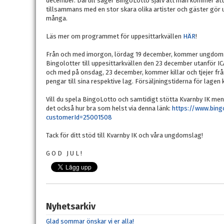
december. Därtill säger BingoLotto själv att man kommer att
tillsammans med en stor skara olika artister och gäster gör upp
många.
Läs mer om programmet för uppesittarkvällen
HÄR
!
Från och med imorgon, lördag 19 december, kommer ungdomss
Bingolotter till uppesittarkvällen den 23 december utanför ICA
och med på onsdag, 23 december, kommer killar och tjejer från 
pengar till sina respektive lag. Försäljningstiderna för lagen
Vill du spela BingoLotto och samtidigt stötta Kvarnby IK men he
det också hur bra som helst via denna länk:
https://www.bing
customerId=25001508
Tack för ditt stöd till Kvarnby IK och våra ungdomslag!
G O D J U L !
Nyhetsarkiv
Glad sommar önskar vi er alla!