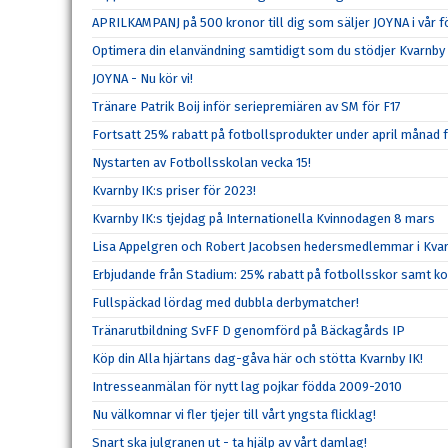
APRILKAMPANJ på 500 kronor till dig som säljer JOYNA i vår f
Optimera din elanvändning samtidigt som du stödjer Kvarnby 
JOYNA - Nu kör vi!
Tränare Patrik Boij inför seriepremiären av SM för F17
Fortsatt 25% rabatt på fotbollsprodukter under april månad 
Nystarten av Fotbollsskolan vecka 15!
Kvarnby IK:s priser för 2023!
Kvarnby IK:s tjejdag på Internationella Kvinnodagen 8 mars
Lisa Appelgren och Robert Jacobsen hedersmedlemmar i Kvar
Erbjudande från Stadium: 25% rabatt på fotbollsskor samt k
Fullspäckad lördag med dubbla derbymatcher!
Tränarutbildning SvFF D genomförd på Bäckagårds IP
Köp din Alla hjärtans dag-gåva här och stötta Kvarnby IK!
Intresseanmälan för nytt lag pojkar födda 2009-2010
Nu välkomnar vi fler tjejer till vårt yngsta flicklag!
Snart ska julgranen ut - ta hjälp av vårt damlag!