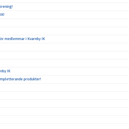
örening!
IK!
för medlemmar i Kvarnby IK
nby IK
ompletterande produkter!