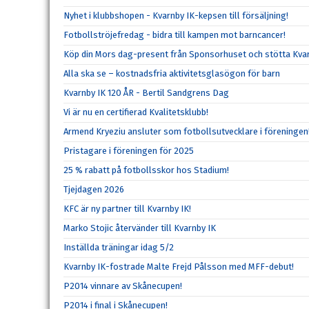
Nyhet i klubbshopen - Kvarnby IK-kepsen till försäljning!
Fotbollströjefredag - bidra till kampen mot barncancer!
Köp din Mors dag-present från Sponsorhuset och stötta Kvar
Alla ska se – kostnadsfria aktivitetsglasögon för barn
Kvarnby IK 120 ÅR - Bertil Sandgrens Dag
Vi är nu en certifierad Kvalitetsklubb!
Armend Kryeziu ansluter som fotbollsutvecklare i föreningen
Pristagare i föreningen för 2025
25 % rabatt på fotbollsskor hos Stadium!
Tjejdagen 2026
KFC är ny partner till Kvarnby IK!
Marko Stojic återvänder till Kvarnby IK
Inställda träningar idag 5/2
Kvarnby IK-fostrade Malte Frejd Pålsson med MFF-debut!
P2014 vinnare av Skånecupen!
P2014 i final i Skånecupen!