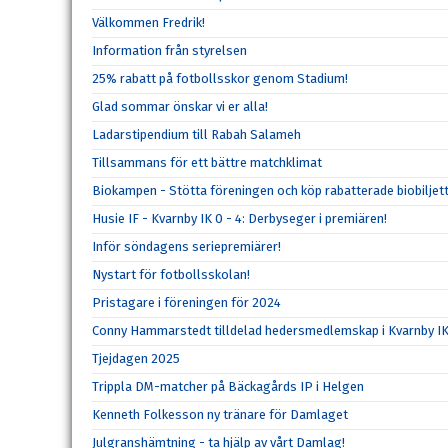
Välkommen Fredrik!
Information från styrelsen
25% rabatt på fotbollsskor genom Stadium!
Glad sommar önskar vi er alla!
Ladarstipendium till Rabah Salameh
Tillsammans för ett bättre matchklimat
Biokampen - Stötta föreningen och köp rabatterade biobiljett
Husie IF - Kvarnby IK 0 - 4: Derbyseger i premiären!
Inför söndagens seriepremiärer!
Nystart för fotbollsskolan!
Pristagare i föreningen för 2024
Conny Hammarstedt tilldelad hedersmedlemskap i Kvarnby I
Tjejdagen 2025
Trippla DM-matcher på Bäckagårds IP i Helgen
Kenneth Folkesson ny tränare för Damlaget
Julgranshämtning - ta hjälp av vårt Damlag!