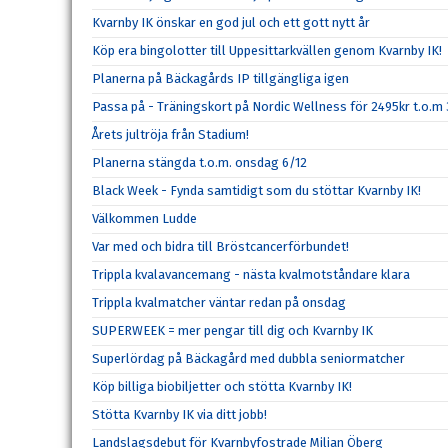
Kvarnby IK önskar en god jul och ett gott nytt år
Köp era bingolotter till Uppesittarkvällen genom Kvarnby IK!
Planerna på Bäckagårds IP tillgängliga igen
Passa på - Träningskort på Nordic Wellness för 2495kr t.o.m
Årets jultröja från Stadium!
Planerna stängda t.o.m. onsdag 6/12
Black Week - Fynda samtidigt som du stöttar Kvarnby IK!
Välkommen Ludde
Var med och bidra till Bröstcancerförbundet!
Trippla kvalavancemang - nästa kvalmotståndare klara
Trippla kvalmatcher väntar redan på onsdag
SUPERWEEK = mer pengar till dig och Kvarnby IK
Superlördag på Bäckagård med dubbla seniormatcher
Köp billiga biobiljetter och stötta Kvarnby IK!
Stötta Kvarnby IK via ditt jobb!
Landslagsdebut för Kvarnbyfostrade Milian Öberg