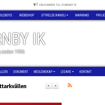
VÄLKOMMEN TILL KVARNBY IK
OLDBOYS
WEBBSHOP
STYRELSE/KANSLI
MARKNAD
PROJE
NBY IK
g sedan 1906
ALLERI
DOKUMENT
MEDLEMSKAP
LEDARE
KONTAKT
ttarkvällen
<
>