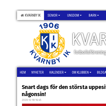
KVARNBY IK
SENIOR
UNGDOM
BARN
KVAR
fotbollsförenin
HEM
NYHETER
KALENDER
OM KLUBBEN
BILDG
Snart dags för den största uppesi
någonsin!
2020-12-18 16:45