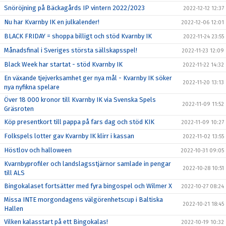
Snöröjning på Bäckagårds IP vintern 2022/2023
2022-12-12 12:37
Nu har Kvarnby IK en julkalender!
2022-12-06 12:01
BLACK FRIDAY = shoppa billigt och stöd Kvarnby IK
2022-11-24 23:55
Månadsfinal i Sveriges största sällskapsspel!
2022-11-23 12:09
Black Week har startat - stöd Kvarnby IK
2022-11-22 14:32
En växande tjejverksamhet ger nya mål - Kvarnby IK söker
2022-11-20 13:13
nya nyfikna spelare
Över 18 000 kronor till Kvarnby IK via Svenska Spels
2022-11-09 11:52
Gräsroten
Köp presentkort till pappa på fars dag och stöd KIK
2022-11-09 10:27
Folkspels lotter gav Kvarnby IK klirr i kassan
2022-11-02 13:55
Höstlov och halloween
2022-10-31 09:05
Kvarnbyprofiler och landslagsstjärnor samlade in pengar
2022-10-28 10:51
till ALS
Bingokalaset fortsätter med fyra bingospel och Wilmer X
2022-10-27 08:24
Missa INTE morgondagens välgörenhetscup i Baltiska
2022-10-21 18:45
Hallen
Vilken kalasstart på ett Bingokalas!
2022-10-19 10:32