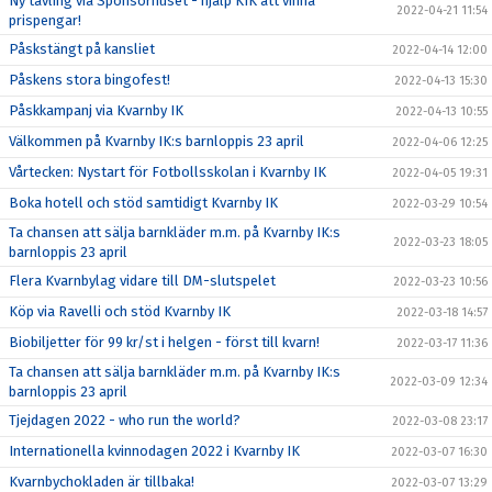
Ny tävling via Sponsorhuset - hjälp KIK att vinna
2022-04-21 11:54
prispengar!
Påskstängt på kansliet
2022-04-14 12:00
Påskens stora bingofest!
2022-04-13 15:30
Påskkampanj via Kvarnby IK
2022-04-13 10:55
Välkommen på Kvarnby IK:s barnloppis 23 april
2022-04-06 12:25
Vårtecken: Nystart för Fotbollsskolan i Kvarnby IK
2022-04-05 19:31
Boka hotell och stöd samtidigt Kvarnby IK
2022-03-29 10:54
Ta chansen att sälja barnkläder m.m. på Kvarnby IK:s
2022-03-23 18:05
barnloppis 23 april
Flera Kvarnbylag vidare till DM-slutspelet
2022-03-23 10:56
Köp via Ravelli och stöd Kvarnby IK
2022-03-18 14:57
Biobiljetter för 99 kr/st i helgen - först till kvarn!
2022-03-17 11:36
Ta chansen att sälja barnkläder m.m. på Kvarnby IK:s
2022-03-09 12:34
barnloppis 23 april
Tjejdagen 2022 - who run the world?
2022-03-08 23:17
Internationella kvinnodagen 2022 i Kvarnby IK
2022-03-07 16:30
Kvarnbychokladen är tillbaka!
2022-03-07 13:29