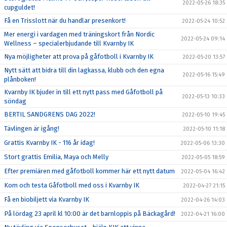
2022-05-26 18:35
cupguldet!
Få en Trisslott när du handlar presenkort!
2022-05-24 10:52
Mer energi i vardagen med träningskort från Nordic
2022-05-24 09:14
Wellness – specialerbjudande till Kvarnby IK
Nya möjligheter att prova på gåfotboll i Kvarnby IK
2022-05-20 13:57
Nytt sätt att bidra till din lagkassa, klubb och den egna
2022-05-16 15:49
plånboken!
Kvarnby IK bjuder in till ett nytt pass med Gåfotboll på
2022-05-13 10:33
söndag
BERTIL SANDGRENS DAG 2022!
2022-05-10 19:45
Tävlingen är igång!
2022-05-10 11:18
Grattis Kvarnby IK - 116 år idag!
2022-05-06 13:30
Stort grattis Emilia, Maya och Melly
2022-05-05 18:59
Efter premiären med gåfotboll kommer här ett nytt datum
2022-05-04 16:42
Kom och testa Gåfotboll med oss i Kvarnby IK
2022-04-27 21:15
Få en biobiljett via Kvarnby IK
2022-04-26 14:03
På lördag 23 april kl 10:00 är det barnloppis på Bäckagård!
2022-04-21 16:00