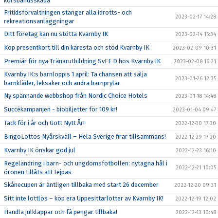
korsbandsskada”
Fritidsförvaltningen stänger alla idrotts- och
2023-02-17 14:28
rekreationsanläggningar
Ditt företag kan nu stötta Kvarnby IK
2023-02-14 15:34
Köp presentkort till din käresta och stöd Kvarnby IK
2023-02-09 10:31
Premiär för nya Tränarutbildning SvFF D hos Kvarnby IK
2023-02-08 16:21
Kvarnby IK:s barnloppis 1 april: Ta chansen att sälja
2023-01-26 12:35
barnkläder, leksaker och andra barnprylar
Ny spännande webbshop från Nordic Choice Hotels
2023-01-18 14:48
Succékampanjen - biobiljetter för 109 kr!
2023-01-04 09:47
Tack för i år och Gott Nytt År!
2022-12-30 17:30
BingoLottos Nyårskväll – Hela Sverige firar tillsammans!
2022-12-29 17:20
Kvarnby IK önskar god jul
2022-12-23 16:10
Regeländring i barn- och ungdomsfotbollen: nytagna hål i
2022-12-21 10:05
öronen tillåts att tejpas
Skånecupen är äntligen tillbaka med start 26 december
2022-12-20 09:31
Sitt inte lottlös – köp era Uppesittarlotter av Kvarnby IK!
2022-12-19 12:02
Handla julklappar och få pengar tillbaka!
2022-12-13 10:48