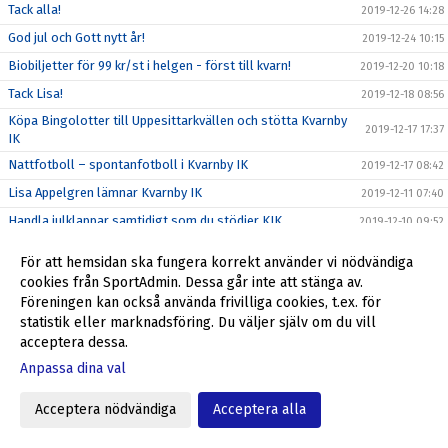
Tack alla!
2019-12-26 14:28
God jul och Gott nytt år!
2019-12-24 10:15
Biobiljetter för 99 kr/st i helgen - först till kvarn!
2019-12-20 10:18
Tack Lisa!
2019-12-18 08:56
Köpa Bingolotter till Uppesittarkvällen och stötta Kvarnby
2019-12-17 17:37
IK
Nattfotboll – spontanfotboll i Kvarnby IK
2019-12-17 08:42
Lisa Appelgren lämnar Kvarnby IK
2019-12-11 07:40
Handla julklappar samtidigt som du stödjer KIK
2019-12-10 09:52
Kvarnbyfostrade Anton Kralj prisad på norska
2019-12-05 09:10
För att hemsidan ska fungera korrekt använder vi nödvändiga
fotbollsgalan
cookies från SportAdmin. Dessa går inte att stänga av.
BLACK FRIDAY = shoppa billigt och stöd Kvarnby IK
2019-11-29 09:00
Föreningen kan också använda frivilliga cookies, t.ex. för
Provträna med Kvarnby IK U – U16, U17 och U19
statistik eller marknadsföring. Du väljer själv om du vill
2019-11-25 08:30
acceptera dessa.
Fantastiskt erbjudande från Kvarnby IK
2019-11-19 07:41
Anpassa dina val
Kvarnby IK hälsar LeytonMassage välkomna till klubben
2019-11-18 13:07
Tack alla som var med och stöttade Kvarnby IK!
2019-11-13 10:57
Acceptera nödvändiga
Acceptera alla
Kvarnby IK bjuder in till träningscamp med start 18/11
2019-11-12 12:00