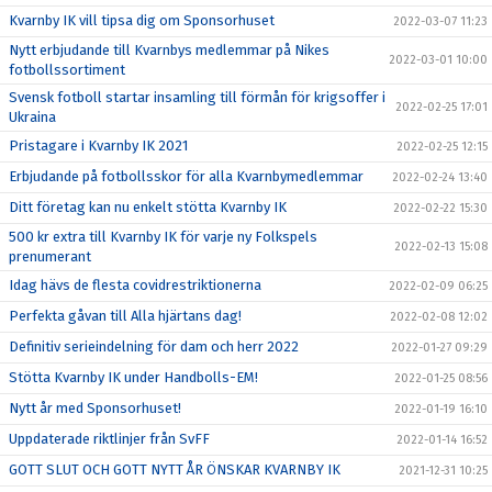
Kvarnby IK vill tipsa dig om Sponsorhuset
2022-03-07 11:23
Nytt erbjudande till Kvarnbys medlemmar på Nikes
2022-03-01 10:00
fotbollssortiment
Svensk fotboll startar insamling till förmån för krigsoffer i
2022-02-25 17:01
Ukraina
Pristagare i Kvarnby IK 2021
2022-02-25 12:15
Erbjudande på fotbollsskor för alla Kvarnbymedlemmar
2022-02-24 13:40
Ditt företag kan nu enkelt stötta Kvarnby IK
2022-02-22 15:30
500 kr extra till Kvarnby IK för varje ny Folkspels
2022-02-13 15:08
prenumerant
Idag hävs de flesta covidrestriktionerna
2022-02-09 06:25
Perfekta gåvan till Alla hjärtans dag!
2022-02-08 12:02
Definitiv serieindelning för dam och herr 2022
2022-01-27 09:29
Stötta Kvarnby IK under Handbolls-EM!
2022-01-25 08:56
Nytt år med Sponsorhuset!
2022-01-19 16:10
Uppdaterade riktlinjer från SvFF
2022-01-14 16:52
GOTT SLUT OCH GOTT NYTT ÅR ÖNSKAR KVARNBY IK
2021-12-31 10:25