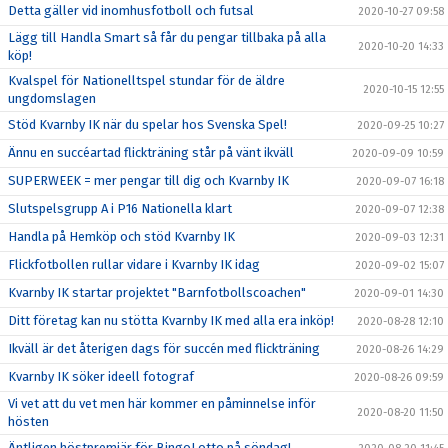
Detta gäller vid inomhusfotboll och futsal
2020-10-27 09:58
Lägg till Handla Smart så får du pengar tillbaka på alla
2020-10-20 14:33
köp!
Kvalspel för Nationelltspel stundar för de äldre
2020-10-15 12:55
ungdomslagen
Stöd Kvarnby IK när du spelar hos Svenska Spel!
2020-09-25 10:27
Ännu en succéartad flickträning står på vänt ikväll
2020-09-09 10:59
SUPERWEEK = mer pengar till dig och Kvarnby IK
2020-09-07 16:18
Slutspelsgrupp A i P16 Nationella klart
2020-09-07 12:38
Handla på Hemköp och stöd Kvarnby IK
2020-09-03 12:31
Flickfotbollen rullar vidare i Kvarnby IK idag
2020-09-02 15:07
Kvarnby IK startar projektet "Barnfotbollscoachen"
2020-09-01 14:30
Ditt företag kan nu stötta Kvarnby IK med alla era inköp!
2020-08-28 12:10
Ikväll är det återigen dags för succén med flickträning
2020-08-26 14:29
Kvarnby IK söker ideell fotograf
2020-08-26 09:59
Vi vet att du vet men här kommer en påminnelse inför
2020-08-20 11:50
hösten
Äntligen höstpremiär för BingoLotto på söndag!