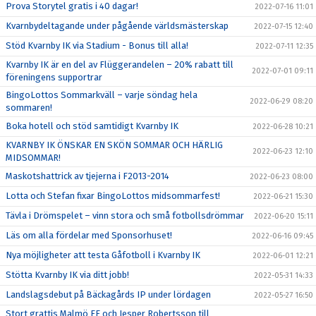
Prova Storytel gratis i 40 dagar!
2022-07-16 11:01
Kvarnbydeltagande under pågående världsmästerskap
2022-07-15 12:40
Stöd Kvarnby IK via Stadium - Bonus till alla!
2022-07-11 12:35
Kvarnby IK är en del av Flüggerandelen – 20% rabatt till
2022-07-01 09:11
föreningens supportrar
BingoLottos Sommarkväll – varje söndag hela
2022-06-29 08:20
sommaren!
Boka hotell och stöd samtidigt Kvarnby IK
2022-06-28 10:21
KVARNBY IK ÖNSKAR EN SKÖN SOMMAR OCH HÄRLIG
2022-06-23 12:10
MIDSOMMAR!
Maskotshattrick av tjejerna i F2013-2014
2022-06-23 08:00
Lotta och Stefan fixar BingoLottos midsommarfest!
2022-06-21 15:30
Tävla i Drömspelet – vinn stora och små fotbollsdrömmar
2022-06-20 15:11
Läs om alla fördelar med Sponsorhuset!
2022-06-16 09:45
Nya möjligheter att testa Gåfotboll i Kvarnby IK
2022-06-01 12:21
Stötta Kvarnby IK via ditt jobb!
2022-05-31 14:33
Landslagsdebut på Bäckagårds IP under lördagen
2022-05-27 16:50
Stort grattis Malmö FF och Jesper Robertsson till