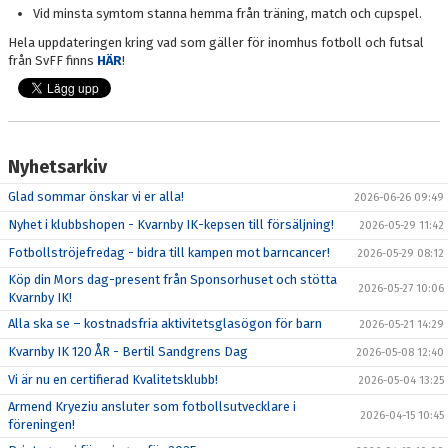
Vid minsta symtom stanna hemma från träning, match och cupspel.
Hela uppdateringen kring vad som gäller för inomhus fotboll och futsal
från SvFF finns
HÄR
!
Nyhetsarkiv
Glad sommar önskar vi er alla!
2026-06-26 09:49
Nyhet i klubbshopen - Kvarnby IK-kepsen till försäljning!
2026-05-29 11:42
Fotbollströjefredag - bidra till kampen mot barncancer!
2026-05-29 08:12
Köp din Mors dag-present från Sponsorhuset och stötta
2026-05-27 10:06
Kvarnby IK!
Alla ska se – kostnadsfria aktivitetsglasögon för barn
2026-05-21 14:29
Kvarnby IK 120 ÅR - Bertil Sandgrens Dag
2026-05-08 12:40
Vi är nu en certifierad Kvalitetsklubb!
2026-05-04 13:25
Armend Kryeziu ansluter som fotbollsutvecklare i
2026-04-15 10:45
föreningen!