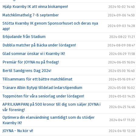
Hjälp Kvarnby IK att vinna biokampen!
2024-10-02 14:40
Matchklimathelg 7-8 september
2024-09-06 14:50
Stötta Kvarnby IK genom Sponsorhuset och deras nya
2024-09-03 14:28
app!
Erbjudande från Stadium
2024-08-22 11:21
Dubbla matcher på Bäcka under lördagen!
2024-08-09 08:47
Glad sommar önskar vi i Kvarnby IK!
2024-06-29 11:58
Premiär för JOYNA nu på fredag!
2024-06-05 16:04
Bertil Sandgrens Dag 2024!
2024-05-30 16:40
Tillsammans för ett bättre matchklimat
2024-05-16 09:47
Tränare Albin Bytyqi tilldelad ledarstipendium
2024-05-08 16:02
Toppmöten för våra seniorlag under lördagen!
2024-05-03 14:25
APRILKAMPANJ på 500 kronor till dig som säljer JOYNA i
2024-04-25 14:46
vår förening!
Optimera din elanvändning samtidigt som du stödjer
2024-04-17 11:20
Kvarnby IK!
JOYNA - Nu kör vi!
2024-04-10 12:28