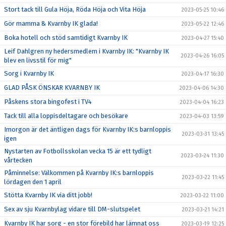
Stort tack till Gula Höja, Röda Höja och Vita Höja
2023-05-25 10:46
Gör mamma & Kvarnby IK glada!
2023-05-22 12:46
Boka hotell och stöd samtidigt Kvarnby IK
2023-04-27 15:40
Leif Dahlgren ny hedersmedlem i Kvarnby IK: "Kvarnby IK
2023-04-26 16:05
blev en livsstil för mig"
Sorg i Kvarnby IK
2023-04-17 16:30
GLAD PÅSK ÖNSKAR KVARNBY IK
2023-04-06 14:30
Påskens stora bingofest i TV4
2023-04-04 16:23
Tack till alla loppisdeltagare och besökare
2023-04-03 13:59
Imorgon är det äntligen dags för Kvarnby IK:s barnloppis
2023-03-31 13:45
igen
Nystarten av Fotbollsskolan vecka 15 är ett tydligt
2023-03-24 11:30
vårtecken
Påminnelse: Välkommen på Kvarnby IK:s barnloppis
2023-03-22 11:45
lördagen den 1 april
Stötta Kvarnby IK via ditt jobb!
2023-03-22 11:00
Sex av sju Kvarnbylag vidare till DM-slutspelet
2023-03-21 14:21
Kvarnby IK har sorg - en stor förebild har lämnat oss
2023-03-19 12:25