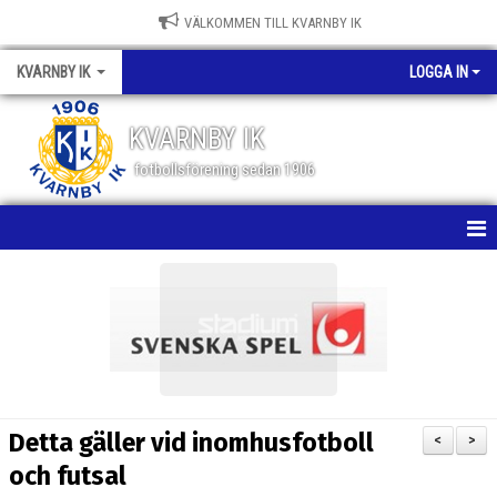
VÄLKOMMEN TILL KVARNBY IK
KVARNBY IK
LOGGA IN
KVARNBY IK
fotbollsförening sedan 1906
HEM
NYHETER
KALENDER
OM KLUBBEN
Detta gäller vid inomhusfotboll
<
>
BILDGALLERI
och futsal