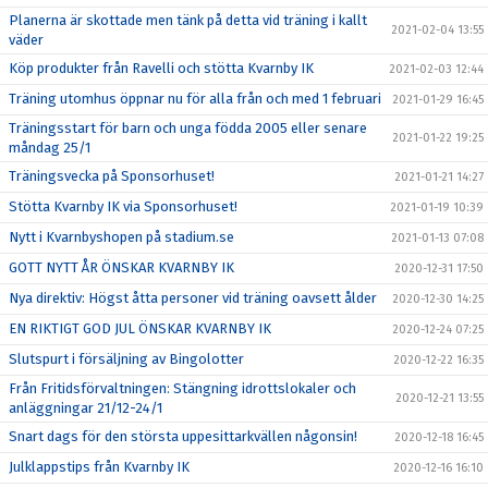
Planerna är skottade men tänk på detta vid träning i kallt
2021-02-04 13:55
väder
Köp produkter från Ravelli och stötta Kvarnby IK
2021-02-03 12:44
Träning utomhus öppnar nu för alla från och med 1 februari
2021-01-29 16:45
Träningsstart för barn och unga födda 2005 eller senare
2021-01-22 19:25
måndag 25/1
Träningsvecka på Sponsorhuset!
2021-01-21 14:27
Stötta Kvarnby IK via Sponsorhuset!
2021-01-19 10:39
Nytt i Kvarnbyshopen på stadium.se
2021-01-13 07:08
GOTT NYTT ÅR ÖNSKAR KVARNBY IK
2020-12-31 17:50
Nya direktiv: Högst åtta personer vid träning oavsett ålder
2020-12-30 14:25
EN RIKTIGT GOD JUL ÖNSKAR KVARNBY IK
2020-12-24 07:25
Slutspurt i försäljning av Bingolotter
2020-12-22 16:35
Från Fritidsförvaltningen: Stängning idrottslokaler och
2020-12-21 13:55
anläggningar 21/12-24/1
Snart dags för den största uppesittarkvällen någonsin!
2020-12-18 16:45
Julklappstips från Kvarnby IK
2020-12-16 16:10