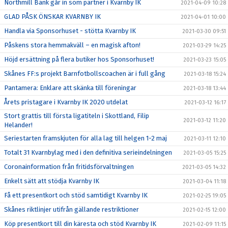
Northmill Bank går in som partner i Kvarnby IK
2021-04-09 10:28
GLAD PÅSK ÖNSKAR KVARNBY IK
2021-04-01 10:00
Handla via Sponsorhuset - stötta Kvarnby IK
2021-03-30 09:51
Påskens stora hemmakväll – en magisk afton!
2021-03-29 14:25
Höjd ersättning på flera butiker hos Sponsorhuset!
2021-03-23 15:05
Skånes FF:s projekt Barnfotbollscoachen är i full gång
2021-03-18 15:24
Pantamera: Enklare att skänka till föreningar
2021-03-18 13:44
Årets pristagare i Kvarnby IK 2020 utdelat
2021-03-12 16:17
Stort grattis till första ligatiteln i Skottland, Filip
2021-03-12 11:20
Helander!
Seriestarten framskjuten för alla lag till helgen 1-2 maj
2021-03-11 12:10
Totalt 31 Kvarnbylag med i den definitiva serieindelningen
2021-03-05 15:25
Coronainformation från fritidsförvaltningen
2021-03-05 14:32
Enkelt sätt att stödja Kvarnby IK
2021-03-04 11:18
Få ett presentkort och stöd samtidigt Kvarnby IK
2021-02-25 19:05
Skånes riktlinjer utifrån gällande restriktioner
2021-02-15 12:00
Köp presentkort till din käresta och stöd Kvarnby IK
2021-02-09 11:15