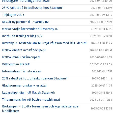
Pristagare i föreningen för 2025
2026-04-13 10:00
25 % rabatt på fotbollsskor hos Stadium!
2026-03-18 17:59
Tjejdagen 2026
2026-03-09 17:34
KFC är ny partner till Kvarnby IK!
2026-03-03 12:39
Marko Stojic återvänder till Kvarnby IK
2026-02-11 12:25
Inställda träningar idag 5/2
2026-02-05 14:50
Kvarnby IK-fostrade Malte Frejd Pålsson med MFF-debut!
2026-01-30 15:24
P2014 vinnare av Skånecupen!
2026-01-09 09:41
P2014 i final i Skånecupen!
2026-01-06 11:09
Välkommen Fredrik!
2025-12-09 23:04
Information från styrelsen
2025-10-24 17:57
25% rabatt på fotbollsskor genom Stadium!
2025-08-15 11:14
Glad sommar önskar vi er alla!
2025-06-27 11:31
Ladarstipendium till Rabah Salameh
2025-05-15 15:42
Tillsammans för ett bättre matchklimat
2025-05-09 10:34
Biokampen - Stötta föreningen och köp rabatterade
2025-05-08 12:58
biobiljetter!