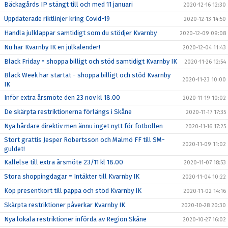
Bäckagårds IP stängt till och med 11 januari
2020-12-16 12:30
Uppdaterade riktlinjer kring Covid-19
2020-12-13 14:50
Handla julklappar samtidigt som du stödjer Kvarnby
2020-12-09 09:08
Nu har Kvarnby IK en julkalender!
2020-12-04 11:43
Black Friday = shoppa billigt och stöd samtidigt Kvarnby IK
2020-11-26 12:54
Black Week har startat - shoppa billigt och stöd Kvarnby
2020-11-23 10:00
IK
Inför extra årsmöte den 23 nov kl 18.00
2020-11-19 10:02
De skärpta restriktionerna förlängs i Skåne
2020-11-17 17:35
Nya hårdare direktiv men ännu inget nytt för fotbollen
2020-11-16 17:25
Stort grattis Jesper Robertsson och Malmö FF till SM-
2020-11-09 11:02
guldet!
Kallelse till extra årsmöte 23/11 kl 18.00
2020-11-07 18:53
Stora shoppingdagar = Intäkter till Kvarnby IK
2020-11-04 10:22
Köp presentkort till pappa och stöd Kvarnby IK
2020-11-02 14:16
Skärpta restriktioner påverkar Kvarnby IK
2020-10-28 20:30
Nya lokala restriktioner införda av Region Skåne
2020-10-27 16:02