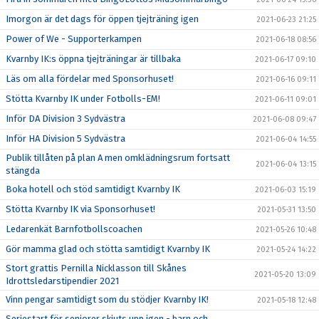
Imorgon är det dags för öppen tjejträning igen
2021-06-23 21:25
Power of We - Supporterkampen
2021-06-18 08:56
Kvarnby IK:s öppna tjejträningar är tillbaka
2021-06-17 09:10
Läs om alla fördelar med Sponsorhuset!
2021-06-16 09:11
Stötta Kvarnby IK under Fotbolls-EM!
2021-06-11 09:01
Inför DA Division 3 Sydvästra
2021-06-08 09:47
Inför HA Division 5 Sydvästra
2021-06-04 14:55
Publik tillåten på plan A men omklädningsrum fortsatt
2021-06-04 13:15
stängda
Boka hotell och stöd samtidigt Kvarnby IK
2021-06-03 15:19
Stötta Kvarnby IK via Sponsorhuset!
2021-05-31 13:50
Ledarenkät Barnfotbollscoachen
2021-05-26 10:48
Gör mamma glad och stötta samtidigt Kvarnby IK
2021-05-24 14:22
Stort grattis Pernilla Nicklasson till Skånes
2021-05-20 13:09
Idrottsledarstipendier 2021
Vinn pengar samtidigt som du stödjer Kvarnby IK!
2021-05-18 12:48
Seriestart för seniorer skjuts upp igen - barn och