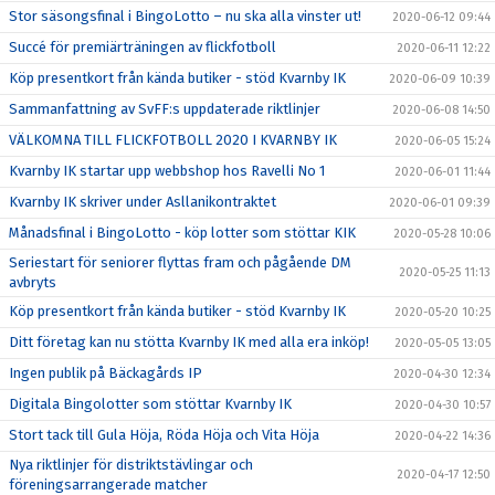
Stor säsongsfinal i BingoLotto – nu ska alla vinster ut!
2020-06-12 09:44
Succé för premiärträningen av flickfotboll
2020-06-11 12:22
Köp presentkort från kända butiker - stöd Kvarnby IK
2020-06-09 10:39
Sammanfattning av SvFF:s uppdaterade riktlinjer
2020-06-08 14:50
VÄLKOMNA TILL FLICKFOTBOLL 2020 I KVARNBY IK
2020-06-05 15:24
Kvarnby IK startar upp webbshop hos Ravelli No 1
2020-06-01 11:44
Kvarnby IK skriver under Asllanikontraktet
2020-06-01 09:39
Månadsfinal i BingoLotto - köp lotter som stöttar KIK
2020-05-28 10:06
Seriestart för seniorer flyttas fram och pågående DM
2020-05-25 11:13
avbryts
Köp presentkort från kända butiker - stöd Kvarnby IK
2020-05-20 10:25
Ditt företag kan nu stötta Kvarnby IK med alla era inköp!
2020-05-05 13:05
Ingen publik på Bäckagårds IP
2020-04-30 12:34
Digitala Bingolotter som stöttar Kvarnby IK
2020-04-30 10:57
Stort tack till Gula Höja, Röda Höja och Vita Höja
2020-04-22 14:36
Nya riktlinjer för distriktstävlingar och
2020-04-17 12:50
föreningsarrangerade matcher