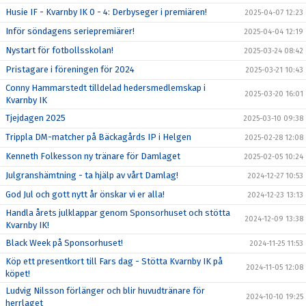
Husie IF - Kvarnby IK 0 - 4: Derbyseger i premiären!
2025-04-07 12:23
Inför söndagens seriepremiärer!
2025-04-04 12:19
Nystart för fotbollsskolan!
2025-03-24 08:42
Pristagare i föreningen för 2024
2025-03-21 10:43
Conny Hammarstedt tilldelad hedersmedlemskap i
2025-03-20 16:01
Kvarnby IK
Tjejdagen 2025
2025-03-10 09:38
Trippla DM-matcher på Bäckagårds IP i Helgen
2025-02-28 12:08
Kenneth Folkesson ny tränare för Damlaget
2025-02-05 10:24
Julgranshämtning - ta hjälp av vårt Damlag!
2024-12-27 10:53
God Jul och gott nytt år önskar vi er alla!
2024-12-23 13:13
Handla årets julklappar genom Sponsorhuset och stötta
2024-12-09 13:38
Kvarnby IK!
Black Week på Sponsorhuset!
2024-11-25 11:53
Köp ett presentkort till Fars dag - Stötta Kvarnby IK på
2024-11-05 12:08
köpet!
Ludvig Nilsson förlänger och blir huvudtränare för
2024-10-10 19:25
herrlaget