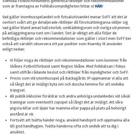
Svenska Fotbollförbundets generella riktlinjer och rekommendationer
som är framtagna av Folkhälsomyndigheten hittar ni
HÄR
!
Vad gäller inomhusspelandet och futsalutövandet menar SvFF att det är
oerhört svårt att ge detaljerade riktlinjer då förutsättningarna skiljer sig
vad gäller bland annat hallstorlek, omklädningsrum och övriga utrymmen
på anläggningarna runt om i landet. Det är viktigt att alla följer de
befintliga riktlinjer och rekommendationer som gäller i stort men SvFF ber
också att särskilt observera ett par punkter som Kvarnby IK använder
enligt nedan:
Vi följer noga de riktlinjer och rekommendationer som kommer från
Skånes Fotbollförbund samt Region Skåne. Med folkhälsan i fokus
samt utifrån rådande beslut och riktlinjer från myndigheter och SvFF.
Precis som vid utomhusspel på Bäckagårds IP uppmannar vi alla att
så långt det är möjligt byta om och duscha hemma för att undvika
trängsel.
All publik inklusive föräldrar och andra anhöriga undanbedes vid såväl
träningar som eventuellt cupspel så långt det är möjligt. Att våra
yngsta killar och tjejer har mamma eller pappa på plats på behörigt
avstånd är ok.
Fortsätt att tvätta händer noga, använd handsprit och uppmanna alla
till god handhygien. Tvätta händerna ofta och undvik att ta dig i
ansiktet.