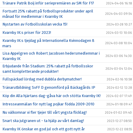
Tränare Patrik Boij inför seriepremiären av SM för F17
2024-04-06 16:18
Fortsatt 25% rabatt på fotbollsprodukter under april
2024-04-03 09:54
månad för medlemmar i Kvarnby IK
Nystarten av Fotbollsskolan vecka 15!
2024-03-28 10:27
Kvarnby IK:s priser för 2023!
2024-03-13 10:06
Kvarnby IK:s tjejdag på Internationella Kvinnodagen 8
2024-03-08 10:04
mars
Lisa Appelgren och Robert Jacobsen hedersmedlemmar i
2024-03-06 14:30
Kvarnby IK
Erbjudande från Stadium: 25% rabatt på fotbollsskor
2024-03-04 12:04
samt kompletterande produkter!
Fullspäckad lördag med dubbla derbymatcher!
2024-02-16 10:58
Tränarutbildning SvFF D genomförd på Bäckagårds IP
2024-02-12 12:28
Köp din Alla hjärtans dag-gåva här och stötta Kvarnby IK!
2024-02-07 17:49
Intresseanmälan för nytt lag pojkar födda 2009-2010
2024-01-18 09:47
Nu välkomnar vi fler tjejer till vårt yngsta flicklag!
2024-01-02 09:40
Snart ska julgranen ut - ta hjälp av vårt damlag!
2023-12-27 08:50
Kvarnby IK önskar en god jul och ett gott nytt år
2023-12-22 08:55