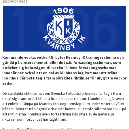
2020-10-27 09:58
DOKUMENT
MEDLEMSKAP
LEDARE
KONTAKT
Kommande vecka, vecka 45, byter Kvarnby IK träningsschema och
går då på vinterschemat, eller det s.k. försäsongsschemat, som
sträcker sig hela vägen till vecka 13. Med försäsongsschemat
innebär det också att en del av klubbens lag kommer att träna
inomhus där SvFF tagit fram särskilda riktlinjer för drygt tre veckor
sedan.
De särskilda riktlinjerna som Svenska Fotbollsförbundet har tagit fram
riktar sig framförallt till alla futsalklubbar runt om i landet men går även
att enkelt tillämpa på Kvarnby IK:s ungdomslag som under vinterhalvåret
både tillbringar träningstid och cuper inomhus. Framförallt menar SvFF på
att riktlinjerna inomhus även fortsättningsvis styrs av de generella
riktlinjer som förbundet har tagit fram.