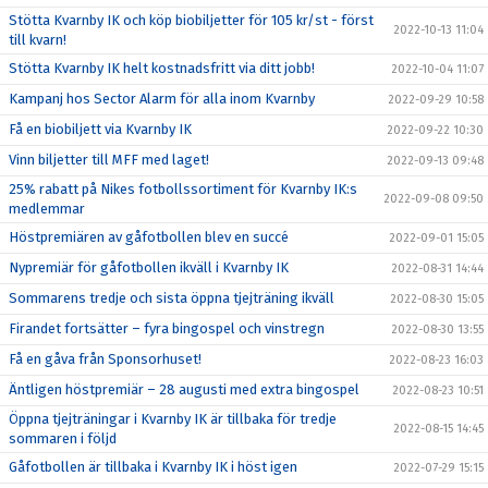
Stötta Kvarnby IK och köp biobiljetter för 105 kr/st - först
2022-10-13 11:04
till kvarn!
Stötta Kvarnby IK helt kostnadsfritt via ditt jobb!
2022-10-04 11:07
Kampanj hos Sector Alarm för alla inom Kvarnby
2022-09-29 10:58
Få en biobiljett via Kvarnby IK
2022-09-22 10:30
Vinn biljetter till MFF med laget!
2022-09-13 09:48
25% rabatt på Nikes fotbollssortiment för Kvarnby IK:s
2022-09-08 09:50
medlemmar
Höstpremiären av gåfotbollen blev en succé
2022-09-01 15:05
Nypremiär för gåfotbollen ikväll i Kvarnby IK
2022-08-31 14:44
Sommarens tredje och sista öppna tjejträning ikväll
2022-08-30 15:05
Firandet fortsätter – fyra bingospel och vinstregn
2022-08-30 13:55
Få en gåva från Sponsorhuset!
2022-08-23 16:03
Äntligen höstpremiär – 28 augusti med extra bingospel
2022-08-23 10:51
Öppna tjejträningar i Kvarnby IK är tillbaka för tredje
2022-08-15 14:45
sommaren i följd
Gåfotbollen är tillbaka i Kvarnby IK i höst igen
2022-07-29 15:15