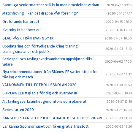
Samtliga seniormatcher ställs in med omedelbar verkan
2020-04-17 09:55
Matchfixning - kan det drabba VÅR förening?
2020-04-15 17:17
Ordförande har ordet
2020-04-15 07:30
Kvarnby IK behöver er!
2020-04-14 13:00
GLAD PÅSK FRÅN KVARNBY IK
2020-04-09 10:30
Uppdatering och förtydligande kring träning,
2020-04-03 16:10
träningsmatcher och publik
Seriespel och tävlingsverksamheten uppskjuten tills
2020-04-02 17:00
vidare
Nya rekommendationer från Skånes FF sätter stopp för
2020-04-01 14:32
tävling och match
VÄLKOMMEN TILL FOTBOLLSSKOLAN 2020!
2020-03-30 10:50
SUPERWEEK = glädje för dig och Kvarnby IK
2020-03-30 10:41
All tävlingsverksamhet genomförs som planerat
2020-03-27 12:18
Seriestarten 2020
2020-03-23 14:00
KANSLIET STÄNGT FÖR ICKE BOKADE BESÖK TILLS VIDARE
2020-03-23 13:30
Lär känna Sponsorhuset och få en gratis Trisslott
2020-03-23 13:26