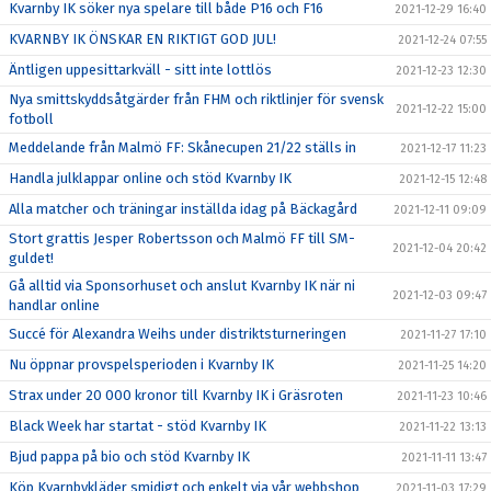
Kvarnby IK söker nya spelare till både P16 och F16
2021-12-29 16:40
KVARNBY IK ÖNSKAR EN RIKTIGT GOD JUL!
2021-12-24 07:55
Äntligen uppesittarkväll - sitt inte lottlös
2021-12-23 12:30
Nya smittskyddsåtgärder från FHM och riktlinjer för svensk
2021-12-22 15:00
fotboll
Meddelande från Malmö FF: Skånecupen 21/22 ställs in
2021-12-17 11:23
Handla julklappar online och stöd Kvarnby IK
2021-12-15 12:48
Alla matcher och träningar inställda idag på Bäckagård
2021-12-11 09:09
Stort grattis Jesper Robertsson och Malmö FF till SM-
2021-12-04 20:42
guldet!
Gå alltid via Sponsorhuset och anslut Kvarnby IK när ni
2021-12-03 09:47
handlar online
Succé för Alexandra Weihs under distriktsturneringen
2021-11-27 17:10
Nu öppnar provspelsperioden i Kvarnby IK
2021-11-25 14:20
Strax under 20 000 kronor till Kvarnby IK i Gräsroten
2021-11-23 10:46
Black Week har startat - stöd Kvarnby IK
2021-11-22 13:13
Bjud pappa på bio och stöd Kvarnby IK
2021-11-11 13:47
Köp Kvarnbykläder smidigt och enkelt via vår webbshop
2021-11-03 17:29