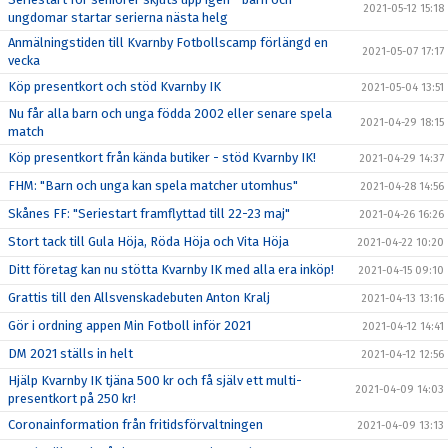
2021-05-12 15:18
ungdomar startar serierna nästa helg
Anmälningstiden till Kvarnby Fotbollscamp förlängd en
2021-05-07 17:17
vecka
Köp presentkort och stöd Kvarnby IK
2021-05-04 13:51
Nu får alla barn och unga födda 2002 eller senare spela
2021-04-29 18:15
match
Köp presentkort från kända butiker - stöd Kvarnby IK!
2021-04-29 14:37
FHM: "Barn och unga kan spela matcher utomhus"
2021-04-28 14:56
Skånes FF: "Seriestart framflyttad till 22-23 maj"
2021-04-26 16:26
Stort tack till Gula Höja, Röda Höja och Vita Höja
2021-04-22 10:20
Ditt företag kan nu stötta Kvarnby IK med alla era inköp!
2021-04-15 09:10
Grattis till den Allsvenskadebuten Anton Kralj
2021-04-13 13:16
Gör i ordning appen Min Fotboll inför 2021
2021-04-12 14:41
DM 2021 ställs in helt
2021-04-12 12:56
Hjälp Kvarnby IK tjäna 500 kr och få själv ett multi-
2021-04-09 14:03
presentkort på 250 kr!
Coronainformation från fritidsförvaltningen
2021-04-09 13:13