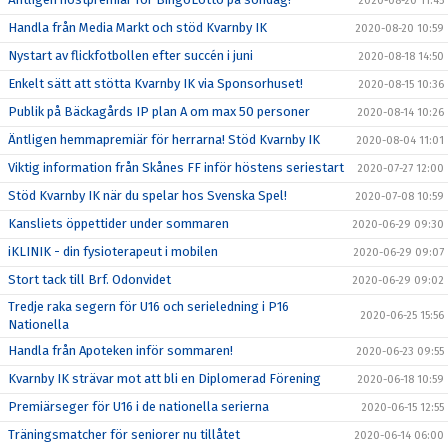
2020-08-20 11:45
Handla från Media Markt och stöd Kvarnby IK
2020-08-20 10:59
Nystart av flickfotbollen efter succén i juni
2020-08-18 14:50
Enkelt sätt att stötta Kvarnby IK via Sponsorhuset!
2020-08-15 10:36
Publik på Bäckagårds IP plan A om max 50 personer
2020-08-14 10:26
Äntligen hemmapremiär för herrarna! Stöd Kvarnby IK
2020-08-04 11:01
Viktig information från Skånes FF inför höstens seriestart
2020-07-27 12:00
Stöd Kvarnby IK när du spelar hos Svenska Spel!
2020-07-08 10:59
Kansliets öppettider under sommaren
2020-06-29 09:30
iKLINIK - din fysioterapeut i mobilen
2020-06-29 09:07
Stort tack till Brf. Odonvidet
2020-06-29 09:02
Tredje raka segern för U16 och serieledning i P16
2020-06-25 15:56
Nationella
Handla från Apoteken inför sommaren!
2020-06-23 09:55
Kvarnby IK strävar mot att bli en Diplomerad Förening
2020-06-18 10:59
Premiärseger för U16 i de nationella serierna
2020-06-15 12:55
Träningsmatcher för seniorer nu tillåtet
2020-06-14 06:00