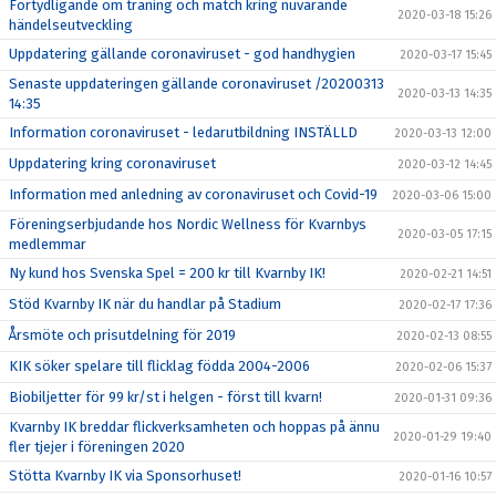
Förtydligande om träning och match kring nuvarande
2020-03-18 15:26
händelseutveckling
Uppdatering gällande coronaviruset - god handhygien
2020-03-17 15:45
Senaste uppdateringen gällande coronaviruset /20200313
2020-03-13 14:35
14:35
Information coronaviruset - ledarutbildning INSTÄLLD
2020-03-13 12:00
Uppdatering kring coronaviruset
2020-03-12 14:45
Information med anledning av coronaviruset och Covid-19
2020-03-06 15:00
Föreningserbjudande hos Nordic Wellness för Kvarnbys
2020-03-05 17:15
medlemmar
Ny kund hos Svenska Spel = 200 kr till Kvarnby IK!
2020-02-21 14:51
Stöd Kvarnby IK när du handlar på Stadium
2020-02-17 17:36
Årsmöte och prisutdelning för 2019
2020-02-13 08:55
KIK söker spelare till flicklag födda 2004-2006
2020-02-06 15:37
Biobiljetter för 99 kr/st i helgen - först till kvarn!
2020-01-31 09:36
Kvarnby IK breddar flickverksamheten och hoppas på ännu
2020-01-29 19:40
fler tjejer i föreningen 2020
Stötta Kvarnby IK via Sponsorhuset!
2020-01-16 10:57