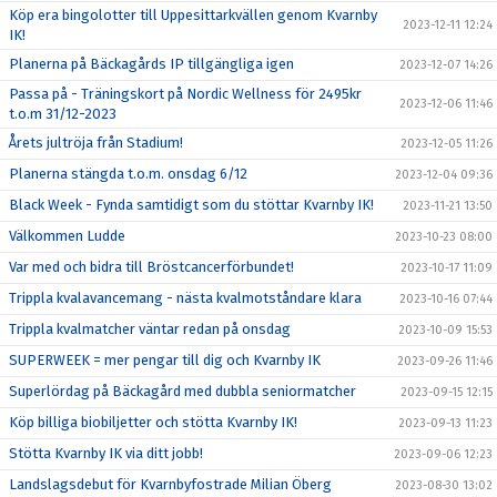
Köp era bingolotter till Uppesittarkvällen genom Kvarnby
2023-12-11 12:24
IK!
Planerna på Bäckagårds IP tillgängliga igen
2023-12-07 14:26
Passa på - Träningskort på Nordic Wellness för 2495kr
2023-12-06 11:46
t.o.m 31/12-2023
Årets jultröja från Stadium!
2023-12-05 11:26
Planerna stängda t.o.m. onsdag 6/12
2023-12-04 09:36
Black Week - Fynda samtidigt som du stöttar Kvarnby IK!
2023-11-21 13:50
Välkommen Ludde
2023-10-23 08:00
Var med och bidra till Bröstcancerförbundet!
2023-10-17 11:09
Trippla kvalavancemang - nästa kvalmotståndare klara
2023-10-16 07:44
Trippla kvalmatcher väntar redan på onsdag
2023-10-09 15:53
SUPERWEEK = mer pengar till dig och Kvarnby IK
2023-09-26 11:46
Superlördag på Bäckagård med dubbla seniormatcher
2023-09-15 12:15
Köp billiga biobiljetter och stötta Kvarnby IK!
2023-09-13 11:23
Stötta Kvarnby IK via ditt jobb!
2023-09-06 12:23
Landslagsdebut för Kvarnbyfostrade Milian Öberg
2023-08-30 13:02