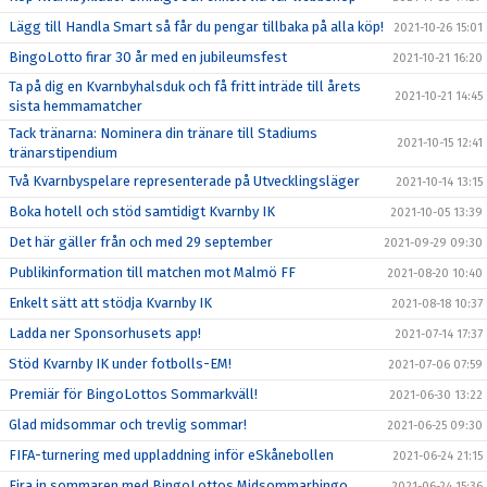
Lägg till Handla Smart så får du pengar tillbaka på alla köp!
2021-10-26 15:01
BingoLotto firar 30 år med en jubileumsfest
2021-10-21 16:20
Ta på dig en Kvarnbyhalsduk och få fritt inträde till årets
2021-10-21 14:45
sista hemmamatcher
Tack tränarna: Nominera din tränare till Stadiums
2021-10-15 12:41
tränarstipendium
Två Kvarnbyspelare representerade på Utvecklingsläger
2021-10-14 13:15
Boka hotell och stöd samtidigt Kvarnby IK
2021-10-05 13:39
Det här gäller från och med 29 september
2021-09-29 09:30
Publikinformation till matchen mot Malmö FF
2021-08-20 10:40
Enkelt sätt att stödja Kvarnby IK
2021-08-18 10:37
Ladda ner Sponsorhusets app!
2021-07-14 17:37
Stöd Kvarnby IK under fotbolls-EM!
2021-07-06 07:59
Premiär för BingoLottos Sommarkväll!
2021-06-30 13:22
Glad midsommar och trevlig sommar!
2021-06-25 09:30
FIFA-turnering med uppladdning inför eSkånebollen
2021-06-24 21:15
Fira in sommaren med BingoLottos Midsommarbingo
2021-06-24 15:36