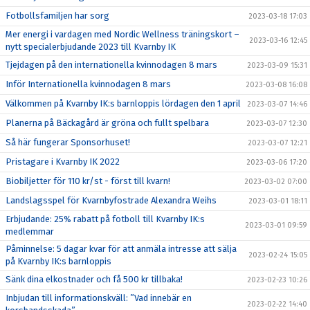
Fotbollsfamiljen har sorg
2023-03-18 17:03
Mer energi i vardagen med Nordic Wellness träningskort –
2023-03-16 12:45
nytt specialerbjudande 2023 till Kvarnby IK
Tjejdagen på den internationella kvinnodagen 8 mars
2023-03-09 15:31
Inför Internationella kvinnodagen 8 mars
2023-03-08 16:08
Välkommen på Kvarnby IK:s barnloppis lördagen den 1 april
2023-03-07 14:46
Planerna på Bäckagård är gröna och fullt spelbara
2023-03-07 12:30
Så här fungerar Sponsorhuset!
2023-03-07 12:21
Pristagare i Kvarnby IK 2022
2023-03-06 17:20
Biobiljetter för 110 kr/st - först till kvarn!
2023-03-02 07:00
Landslagsspel för Kvarnbyfostrade Alexandra Weihs
2023-03-01 18:11
Erbjudande: 25% rabatt på fotboll till Kvarnby IK:s
2023-03-01 09:59
medlemmar
Påminnelse: 5 dagar kvar för att anmäla intresse att sälja
2023-02-24 15:05
på Kvarnby IK:s barnloppis
Sänk dina elkostnader och få 500 kr tillbaka!
2023-02-23 10:26
Inbjudan till informationskväll: ”Vad innebär en
2023-02-22 14:40