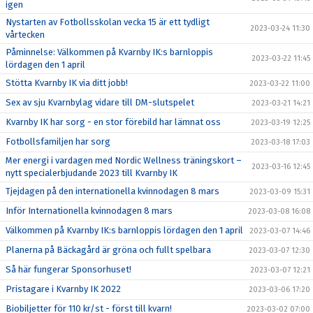
igen
Nystarten av Fotbollsskolan vecka 15 är ett tydligt
2023-03-24 11:30
vårtecken
Påminnelse: Välkommen på Kvarnby IK:s barnloppis
2023-03-22 11:45
lördagen den 1 april
Stötta Kvarnby IK via ditt jobb!
2023-03-22 11:00
Sex av sju Kvarnbylag vidare till DM-slutspelet
2023-03-21 14:21
Kvarnby IK har sorg - en stor förebild har lämnat oss
2023-03-19 12:25
Fotbollsfamiljen har sorg
2023-03-18 17:03
Mer energi i vardagen med Nordic Wellness träningskort –
2023-03-16 12:45
nytt specialerbjudande 2023 till Kvarnby IK
Tjejdagen på den internationella kvinnodagen 8 mars
2023-03-09 15:31
Inför Internationella kvinnodagen 8 mars
2023-03-08 16:08
Välkommen på Kvarnby IK:s barnloppis lördagen den 1 april
2023-03-07 14:46
Planerna på Bäckagård är gröna och fullt spelbara
2023-03-07 12:30
Så här fungerar Sponsorhuset!
2023-03-07 12:21
Pristagare i Kvarnby IK 2022
2023-03-06 17:20
Biobiljetter för 110 kr/st - först till kvarn!
2023-03-02 07:00