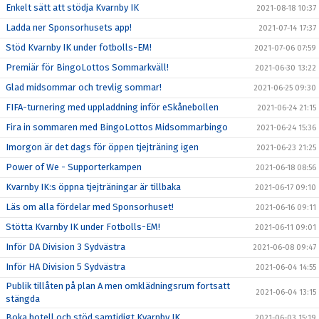
Enkelt sätt att stödja Kvarnby IK
2021-08-18 10:37
Ladda ner Sponsorhusets app!
2021-07-14 17:37
Stöd Kvarnby IK under fotbolls-EM!
2021-07-06 07:59
Premiär för BingoLottos Sommarkväll!
2021-06-30 13:22
Glad midsommar och trevlig sommar!
2021-06-25 09:30
FIFA-turnering med uppladdning inför eSkånebollen
2021-06-24 21:15
Fira in sommaren med BingoLottos Midsommarbingo
2021-06-24 15:36
Imorgon är det dags för öppen tjejträning igen
2021-06-23 21:25
Power of We - Supporterkampen
2021-06-18 08:56
Kvarnby IK:s öppna tjejträningar är tillbaka
2021-06-17 09:10
Läs om alla fördelar med Sponsorhuset!
2021-06-16 09:11
Stötta Kvarnby IK under Fotbolls-EM!
2021-06-11 09:01
Inför DA Division 3 Sydvästra
2021-06-08 09:47
Inför HA Division 5 Sydvästra
2021-06-04 14:55
Publik tillåten på plan A men omklädningsrum fortsatt
2021-06-04 13:15
stängda
Boka hotell och stöd samtidigt Kvarnby IK
2021-06-03 15:19