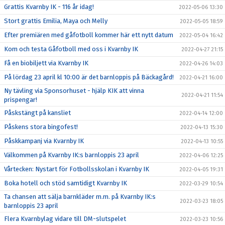
Grattis Kvarnby IK - 116 år idag!
2022-05-06 13:30
Stort grattis Emilia, Maya och Melly
2022-05-05 18:59
Efter premiären med gåfotboll kommer här ett nytt datum
2022-05-04 16:42
Kom och testa Gåfotboll med oss i Kvarnby IK
2022-04-27 21:15
Få en biobiljett via Kvarnby IK
2022-04-26 14:03
På lördag 23 april kl 10:00 är det barnloppis på Bäckagård!
2022-04-21 16:00
Ny tävling via Sponsorhuset - hjälp KIK att vinna
2022-04-21 11:54
prispengar!
Påskstängt på kansliet
2022-04-14 12:00
Påskens stora bingofest!
2022-04-13 15:30
Påskkampanj via Kvarnby IK
2022-04-13 10:55
Välkommen på Kvarnby IK:s barnloppis 23 april
2022-04-06 12:25
Vårtecken: Nystart för Fotbollsskolan i Kvarnby IK
2022-04-05 19:31
Boka hotell och stöd samtidigt Kvarnby IK
2022-03-29 10:54
Ta chansen att sälja barnkläder m.m. på Kvarnby IK:s
2022-03-23 18:05
barnloppis 23 april
Flera Kvarnbylag vidare till DM-slutspelet
2022-03-23 10:56