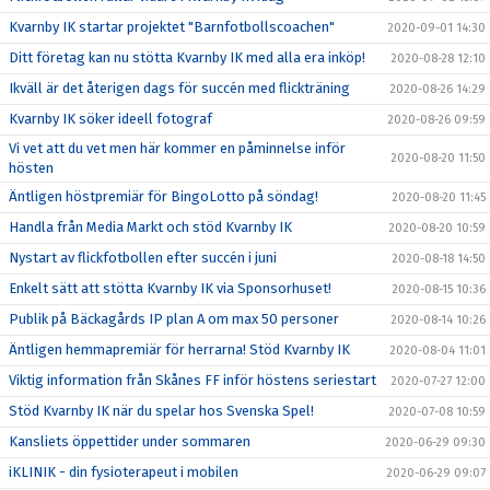
Kvarnby IK startar projektet "Barnfotbollscoachen"
2020-09-01 14:30
Ditt företag kan nu stötta Kvarnby IK med alla era inköp!
2020-08-28 12:10
Ikväll är det återigen dags för succén med flickträning
2020-08-26 14:29
Kvarnby IK söker ideell fotograf
2020-08-26 09:59
Vi vet att du vet men här kommer en påminnelse inför
2020-08-20 11:50
hösten
Äntligen höstpremiär för BingoLotto på söndag!
2020-08-20 11:45
Handla från Media Markt och stöd Kvarnby IK
2020-08-20 10:59
Nystart av flickfotbollen efter succén i juni
2020-08-18 14:50
Enkelt sätt att stötta Kvarnby IK via Sponsorhuset!
2020-08-15 10:36
Publik på Bäckagårds IP plan A om max 50 personer
2020-08-14 10:26
Äntligen hemmapremiär för herrarna! Stöd Kvarnby IK
2020-08-04 11:01
Viktig information från Skånes FF inför höstens seriestart
2020-07-27 12:00
Stöd Kvarnby IK när du spelar hos Svenska Spel!
2020-07-08 10:59
Kansliets öppettider under sommaren
2020-06-29 09:30
iKLINIK - din fysioterapeut i mobilen
2020-06-29 09:07