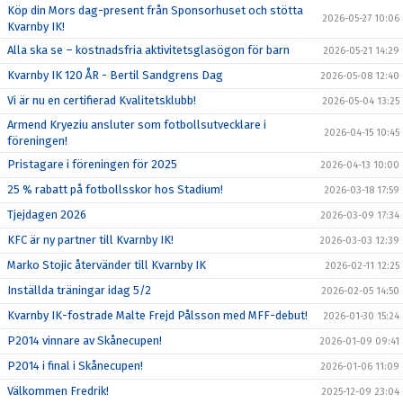
Köp din Mors dag-present från Sponsorhuset och stötta
2026-05-27 10:06
Kvarnby IK!
Alla ska se – kostnadsfria aktivitetsglasögon för barn
2026-05-21 14:29
Kvarnby IK 120 ÅR - Bertil Sandgrens Dag
2026-05-08 12:40
Vi är nu en certifierad Kvalitetsklubb!
2026-05-04 13:25
Armend Kryeziu ansluter som fotbollsutvecklare i
2026-04-15 10:45
föreningen!
Pristagare i föreningen för 2025
2026-04-13 10:00
25 % rabatt på fotbollsskor hos Stadium!
2026-03-18 17:59
Tjejdagen 2026
2026-03-09 17:34
KFC är ny partner till Kvarnby IK!
2026-03-03 12:39
Marko Stojic återvänder till Kvarnby IK
2026-02-11 12:25
Inställda träningar idag 5/2
2026-02-05 14:50
Kvarnby IK-fostrade Malte Frejd Pålsson med MFF-debut!
2026-01-30 15:24
P2014 vinnare av Skånecupen!
2026-01-09 09:41
P2014 i final i Skånecupen!
2026-01-06 11:09
Välkommen Fredrik!
2025-12-09 23:04