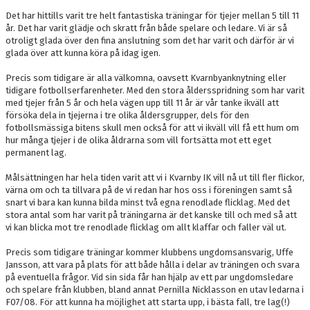
Det har hittills varit tre helt fantastiska träningar för tjejer mellan 5 till 11
år. Det har varit glädje och skratt från både spelare och ledare. Vi är så
otroligt glada över den fina anslutning som det har varit och därför är vi
glada över att kunna köra på idag igen.
Precis som tidigare är alla välkomna, oavsett Kvarnbyanknytning eller
tidigare fotbollserfarenheter. Med den stora åldersspridning som har varit
med tjejer från 5 år och hela vägen upp till 11 år är vår tanke ikväll att
försöka dela in tjejerna i tre olika åldersgrupper, dels för den
fotbollsmässiga bitens skull men också för att vi ikväll vill få ett hum om
hur många tjejer i de olika åldrarna som vill fortsätta mot ett eget
permanent lag.
Målsättningen har hela tiden varit att vi i Kvarnby IK vill nå ut till fler flickor,
värna om och ta tillvara på de vi redan har hos oss i föreningen samt så
snart vi bara kan kunna bilda minst två egna renodlade flicklag. Med det
stora antal som har varit på träningarna är det kanske till och med så att
vi kan blicka mot tre renodlade flicklag om allt klaffar och faller väl ut.
Precis som tidigare träningar kommer klubbens ungdomsansvarig, Uffe
Jansson, att vara på plats för att både hålla i delar av träningen och svara
på eventuella frågor. Vid sin sida får han hjälp av ett par ungdomsledare
och spelare från klubben, bland annat Pernilla Nicklasson en utav ledarna i
F07/08. För att kunna ha möjlighet att starta upp, i bästa fall, tre lag(!)