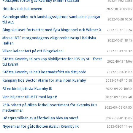
Folkspels lotter gav Kvarnby IK klirr i kassan
2022-11-02 13:55
Höstlov och halloween
2022-10-31 09:05
Kvarnbyprofiler och landslagsstjärnor samlade in pengar
2022-10-28 10:51
till ALS
Bingokalaset fortsätter med fyra bingospel och Wilmer X
2022-10-27 08:24
Missa INTE morgondagens välgörenhetscup i Baltiska
2022-10-21 18:45
Hallen
Vilken kalasstart på ett Bingokalas!
2022-10-19 10:32
Stötta Kvarnby IK och köp biobiljetter för 105 kr/st - först
2022-10-13 11:04
till kvarn!
Stötta Kvarnby IK helt kostnadsfritt via ditt jobb!
2022-10-04 11:07
Kampanj hos Sector Alarm för alla inom Kvarnby
2022-09-29 10:58
Få en biobiljett via Kvarnby IK
2022-09-22 10:30
Vinn biljetter till MFF med laget!
2022-09-13 09:48
25% rabatt på Nikes fotbollssortiment för Kvarnby IK:s
2022-09-08 09:50
medlemmar
Höstpremiären av gåfotbollen blev en succé
2022-09-01 15:05
Nypremiär för gåfotbollen ikväll i Kvarnby IK
2022-08-31 14:44