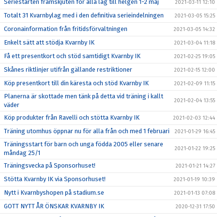
Seriestarten framskjuten för alla lag till helgen 1-2 maj
2021-03-11 12:10
Totalt 31 Kvarnbylag med i den definitiva serieindelningen
2021-03-05 15:25
Coronainformation från fritidsförvaltningen
2021-03-05 14:32
Enkelt sätt att stödja Kvarnby IK
2021-03-04 11:18
Få ett presentkort och stöd samtidigt Kvarnby IK
2021-02-25 19:05
Skånes riktlinjer utifrån gällande restriktioner
2021-02-15 12:00
Köp presentkort till din käresta och stöd Kvarnby IK
2021-02-09 11:15
Planerna är skottade men tänk på detta vid träning i kallt
2021-02-04 13:55
väder
Köp produkter från Ravelli och stötta Kvarnby IK
2021-02-03 12:44
Träning utomhus öppnar nu för alla från och med 1 februari
2021-01-29 16:45
Träningsstart för barn och unga födda 2005 eller senare
2021-01-22 19:25
måndag 25/1
Träningsvecka på Sponsorhuset!
2021-01-21 14:27
Stötta Kvarnby IK via Sponsorhuset!
2021-01-19 10:39
Nytt i Kvarnbyshopen på stadium.se
2021-01-13 07:08
GOTT NYTT ÅR ÖNSKAR KVARNBY IK
2020-12-31 17:50