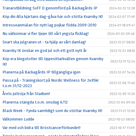
Tränarutbildning SvFF D genomförd på Bäckagårds IP
2024-02-12 12:28
Köp din Alla hjärtans dag-gåva här och stötta Kvarnby IK!
2024-02-07 17:49
Intresseanmälan för nytt lag pojkar födda 2009-2010
2024-01-18 09:47
Nu välkomnar vi fler tjejer till vårt yngsta flicklag!
2024-01-02 09:40
Snart ska julgranen ut - ta hjälp av vårt damlag!
2023-12-27 08:50
Kvarnby IK önskar en god jul och ett gott nytt år
2023-12-22 08:55
Köp era bingolotter till Uppesittarkvällen genom Kvarnby
2023-12-11 12:24
IK!
Planerna på Bäckagårds IP tillgängliga igen
2023-12-07 14:26
Passa på - Träningskort på Nordic Wellness för 2495kr
2023-12-06 11:46
t.o.m 31/12-2023
Årets jultröja från Stadium!
2023-12-05 11:26
Planerna stängda t.o.m. onsdag 6/12
2023-12-04 09:36
Black Week - Fynda samtidigt som du stöttar Kvarnby IK!
2023-11-21 13:50
Välkommen Ludde
2023-10-23 08:00
Var med och bidra till Bröstcancerförbundet!
2023-10-17 11:09