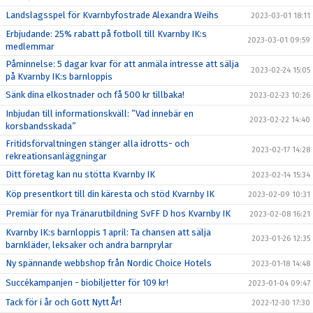
Landslagsspel för Kvarnbyfostrade Alexandra Weihs
2023-03-01 18:11
Erbjudande: 25% rabatt på fotboll till Kvarnby IK:s
2023-03-01 09:59
medlemmar
Påminnelse: 5 dagar kvar för att anmäla intresse att sälja
2023-02-24 15:05
på Kvarnby IK:s barnloppis
Sänk dina elkostnader och få 500 kr tillbaka!
2023-02-23 10:26
Inbjudan till informationskväll: ”Vad innebär en
2023-02-22 14:40
korsbandsskada”
Fritidsförvaltningen stänger alla idrotts- och
2023-02-17 14:28
rekreationsanläggningar
Ditt företag kan nu stötta Kvarnby IK
2023-02-14 15:34
Köp presentkort till din käresta och stöd Kvarnby IK
2023-02-09 10:31
Premiär för nya Tränarutbildning SvFF D hos Kvarnby IK
2023-02-08 16:21
Kvarnby IK:s barnloppis 1 april: Ta chansen att sälja
2023-01-26 12:35
barnkläder, leksaker och andra barnprylar
Ny spännande webbshop från Nordic Choice Hotels
2023-01-18 14:48
Succékampanjen - biobiljetter för 109 kr!
2023-01-04 09:47
Tack för i år och Gott Nytt År!
2022-12-30 17:30