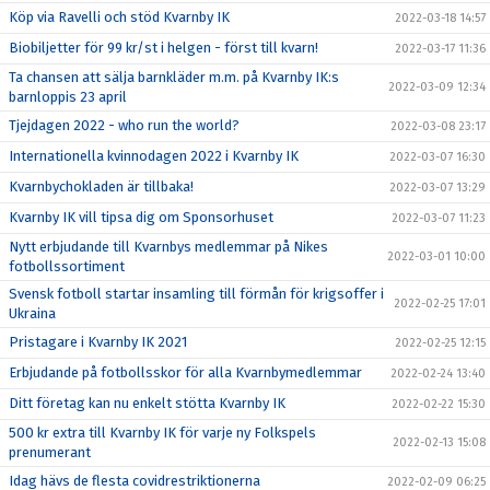
Köp via Ravelli och stöd Kvarnby IK
2022-03-18 14:57
Biobiljetter för 99 kr/st i helgen - först till kvarn!
2022-03-17 11:36
Ta chansen att sälja barnkläder m.m. på Kvarnby IK:s
2022-03-09 12:34
barnloppis 23 april
Tjejdagen 2022 - who run the world?
2022-03-08 23:17
Internationella kvinnodagen 2022 i Kvarnby IK
2022-03-07 16:30
Kvarnbychokladen är tillbaka!
2022-03-07 13:29
Kvarnby IK vill tipsa dig om Sponsorhuset
2022-03-07 11:23
Nytt erbjudande till Kvarnbys medlemmar på Nikes
2022-03-01 10:00
fotbollssortiment
Svensk fotboll startar insamling till förmån för krigsoffer i
2022-02-25 17:01
Ukraina
Pristagare i Kvarnby IK 2021
2022-02-25 12:15
Erbjudande på fotbollsskor för alla Kvarnbymedlemmar
2022-02-24 13:40
Ditt företag kan nu enkelt stötta Kvarnby IK
2022-02-22 15:30
500 kr extra till Kvarnby IK för varje ny Folkspels
2022-02-13 15:08
prenumerant
Idag hävs de flesta covidrestriktionerna
2022-02-09 06:25