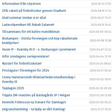
Information från styrelsen
2025-10-24 17:57
25% rabatt på fotbollsskor genom Stadium!
2025-08-15 11:14
Glad sommar önskar vi er alla!
2025-06-27 11:31
Ladarstipendium till Rabah Salameh
2025-05-15 15:42
Tillsammans för ett bättre matchklimat
2025-05-09 10:34
Biokampen - Stötta föreningen och köp rabatterade
2025-05-08 12:58
biobiljetter!
Husie IF - Kvarnby IK 0 - 4: Derbyseger i premiären!
2025-04-07 12:23
Inför söndagens seriepremiärer!
2025-04-04 12:19
Nystart för fotbollsskolan!
2025-03-24 08:42
Pristagare i föreningen för 2024
2025-03-21 10:43
Conny Hammarstedt tilldelad hedersmedlemskap i
2025-03-20 16:01
Kvarnby IK
Tjejdagen 2025
2025-03-10 09:38
Trippla DM-matcher på Bäckagårds IP i Helgen
2025-02-28 12:08
Kenneth Folkesson ny tränare för Damlaget
2025-02-05 10:24
Julgranshämtning - ta hjälp av vårt Damlag!
2024-12-27 10:53