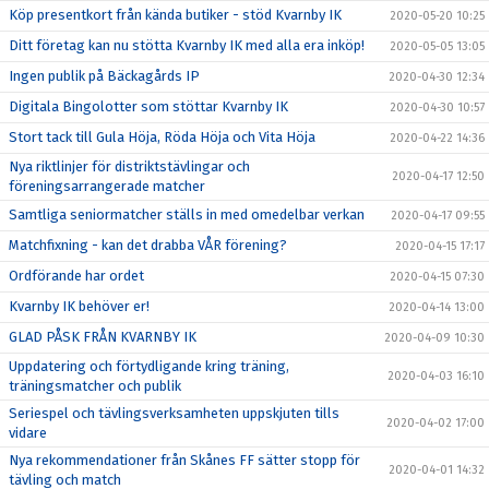
Köp presentkort från kända butiker - stöd Kvarnby IK
2020-05-20 10:25
Ditt företag kan nu stötta Kvarnby IK med alla era inköp!
2020-05-05 13:05
Ingen publik på Bäckagårds IP
2020-04-30 12:34
Digitala Bingolotter som stöttar Kvarnby IK
2020-04-30 10:57
Stort tack till Gula Höja, Röda Höja och Vita Höja
2020-04-22 14:36
Nya riktlinjer för distriktstävlingar och
2020-04-17 12:50
föreningsarrangerade matcher
Samtliga seniormatcher ställs in med omedelbar verkan
2020-04-17 09:55
Matchfixning - kan det drabba VÅR förening?
2020-04-15 17:17
Ordförande har ordet
2020-04-15 07:30
Kvarnby IK behöver er!
2020-04-14 13:00
GLAD PÅSK FRÅN KVARNBY IK
2020-04-09 10:30
Uppdatering och förtydligande kring träning,
2020-04-03 16:10
träningsmatcher och publik
Seriespel och tävlingsverksamheten uppskjuten tills
2020-04-02 17:00
vidare
Nya rekommendationer från Skånes FF sätter stopp för
2020-04-01 14:32
tävling och match