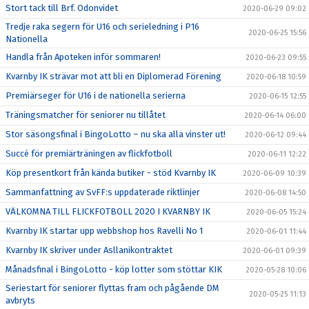
Stort tack till Brf. Odonvidet
2020-06-29 09:02
Tredje raka segern för U16 och serieledning i P16
2020-06-25 15:56
Nationella
Handla från Apoteken inför sommaren!
2020-06-23 09:55
Kvarnby IK strävar mot att bli en Diplomerad Förening
2020-06-18 10:59
Premiärseger för U16 i de nationella serierna
2020-06-15 12:55
Träningsmatcher för seniorer nu tillåtet
2020-06-14 06:00
Stor säsongsfinal i BingoLotto – nu ska alla vinster ut!
2020-06-12 09:44
Succé för premiärträningen av flickfotboll
2020-06-11 12:22
Köp presentkort från kända butiker - stöd Kvarnby IK
2020-06-09 10:39
Sammanfattning av SvFF:s uppdaterade riktlinjer
2020-06-08 14:50
VÄLKOMNA TILL FLICKFOTBOLL 2020 I KVARNBY IK
2020-06-05 15:24
Kvarnby IK startar upp webbshop hos Ravelli No 1
2020-06-01 11:44
Kvarnby IK skriver under Asllanikontraktet
2020-06-01 09:39
Månadsfinal i BingoLotto - köp lotter som stöttar KIK
2020-05-28 10:06
Seriestart för seniorer flyttas fram och pågående DM
2020-05-25 11:13
avbryts