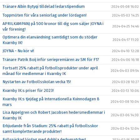
Tränare Albin Bytyqi tilldelad ledarstipendium
2024-05-08 16:02
Toppmöten för våra seniorlag under lördagen!
2024-05-03 14:25
APRILKAMPANJ på 500 kronor till dig som säljer JOYNA i
2024-04-25 14:46
vår förening!
Optimera din elanvändning samtidigt som du stödjer
2024-04-17 11:20
Kvarnby IK!
JOYNA - Nu kör vi!
2024-04-10 12:28
Tränare Patrik Boij inför seriepremiären av SM för F17
2024-04-06 16:18
Fortsatt 25% rabatt på fotbollsprodukter under april
2024-04-03 09:54
månad för medlemmar i Kvarnby IK
Nystarten av Fotbollsskolan vecka 15!
2024-03-28 10:27
Kvarnby IK:s priser för 2023!
2024-03-13 10:06
Kvarnby IK:s tjejdag på Internationella Kvinnodagen 8
2024-03-08 10:04
mars
Lisa Appelgren och Robert Jacobsen hedersmedlemmar i
2024-03-06 14:30
Kvarnby IK
Erbjudande från Stadium: 25% rabatt på fotbollsskor
2024-03-04 12:04
samt kompletterande produkter!
Fullspäckad lördag med dubbla derbymatcher!
2024-02-16 10:58