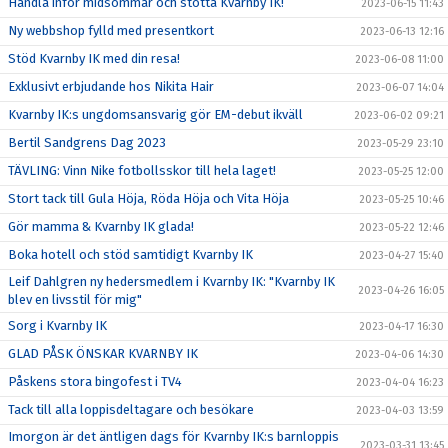
Handla inför midsommar och stötta Kvarnby IK!
2023-06-15 11:43
Ny webbshop fylld med presentkort
2023-06-13 12:16
Stöd Kvarnby IK med din resa!
2023-06-08 11:00
Exklusivt erbjudande hos Nikita Hair
2023-06-07 14:04
Kvarnby IK:s ungdomsansvarig gör EM-debut ikväll
2023-06-02 09:21
Bertil Sandgrens Dag 2023
2023-05-29 23:10
TÄVLING: Vinn Nike fotbollsskor till hela laget!
2023-05-25 12:00
Stort tack till Gula Höja, Röda Höja och Vita Höja
2023-05-25 10:46
Gör mamma & Kvarnby IK glada!
2023-05-22 12:46
Boka hotell och stöd samtidigt Kvarnby IK
2023-04-27 15:40
Leif Dahlgren ny hedersmedlem i Kvarnby IK: "Kvarnby IK
2023-04-26 16:05
blev en livsstil för mig"
Sorg i Kvarnby IK
2023-04-17 16:30
GLAD PÅSK ÖNSKAR KVARNBY IK
2023-04-06 14:30
Påskens stora bingofest i TV4
2023-04-04 16:23
Tack till alla loppisdeltagare och besökare
2023-04-03 13:59
Imorgon är det äntligen dags för Kvarnby IK:s barnloppis
2023-03-31 13:45