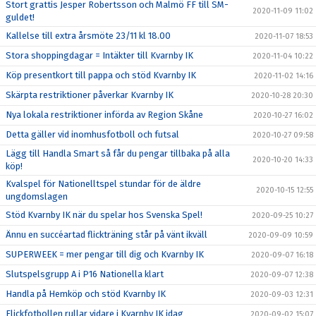
Stort grattis Jesper Robertsson och Malmö FF till SM-
2020-11-09 11:02
guldet!
Kallelse till extra årsmöte 23/11 kl 18.00
2020-11-07 18:53
Stora shoppingdagar = Intäkter till Kvarnby IK
2020-11-04 10:22
Köp presentkort till pappa och stöd Kvarnby IK
2020-11-02 14:16
Skärpta restriktioner påverkar Kvarnby IK
2020-10-28 20:30
Nya lokala restriktioner införda av Region Skåne
2020-10-27 16:02
Detta gäller vid inomhusfotboll och futsal
2020-10-27 09:58
Lägg till Handla Smart så får du pengar tillbaka på alla
2020-10-20 14:33
köp!
Kvalspel för Nationelltspel stundar för de äldre
2020-10-15 12:55
ungdomslagen
Stöd Kvarnby IK när du spelar hos Svenska Spel!
2020-09-25 10:27
Ännu en succéartad flickträning står på vänt ikväll
2020-09-09 10:59
SUPERWEEK = mer pengar till dig och Kvarnby IK
2020-09-07 16:18
Slutspelsgrupp A i P16 Nationella klart
2020-09-07 12:38
Handla på Hemköp och stöd Kvarnby IK
2020-09-03 12:31
Flickfotbollen rullar vidare i Kvarnby IK idag
2020-09-02 15:07