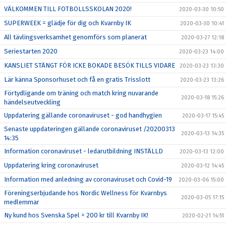
VÄLKOMMEN TILL FOTBOLLSSKOLAN 2020!
2020-03-30 10:50
SUPERWEEK = glädje för dig och Kvarnby IK
2020-03-30 10:41
All tävlingsverksamhet genomförs som planerat
2020-03-27 12:18
Seriestarten 2020
2020-03-23 14:00
KANSLIET STÄNGT FÖR ICKE BOKADE BESÖK TILLS VIDARE
2020-03-23 13:30
Lär känna Sponsorhuset och få en gratis Trisslott
2020-03-23 13:26
Förtydligande om träning och match kring nuvarande
2020-03-18 15:26
händelseutveckling
Uppdatering gällande coronaviruset - god handhygien
2020-03-17 15:45
Senaste uppdateringen gällande coronaviruset /20200313
2020-03-13 14:35
14:35
Information coronaviruset - ledarutbildning INSTÄLLD
2020-03-13 12:00
Uppdatering kring coronaviruset
2020-03-12 14:45
Information med anledning av coronaviruset och Covid-19
2020-03-06 15:00
Föreningserbjudande hos Nordic Wellness för Kvarnbys
2020-03-05 17:15
medlemmar
Ny kund hos Svenska Spel = 200 kr till Kvarnby IK!
2020-02-21 14:51