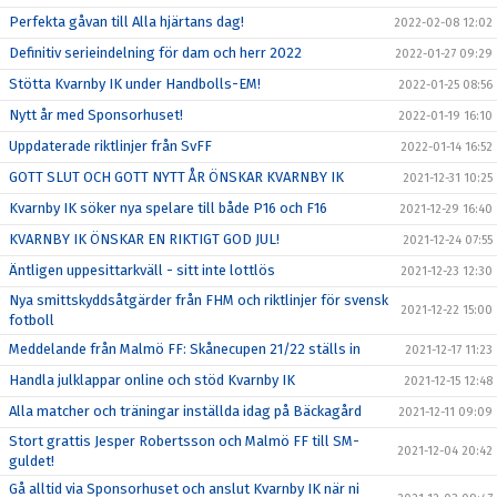
Perfekta gåvan till Alla hjärtans dag!
2022-02-08 12:02
Definitiv serieindelning för dam och herr 2022
2022-01-27 09:29
Stötta Kvarnby IK under Handbolls-EM!
2022-01-25 08:56
Nytt år med Sponsorhuset!
2022-01-19 16:10
Uppdaterade riktlinjer från SvFF
2022-01-14 16:52
GOTT SLUT OCH GOTT NYTT ÅR ÖNSKAR KVARNBY IK
2021-12-31 10:25
Kvarnby IK söker nya spelare till både P16 och F16
2021-12-29 16:40
KVARNBY IK ÖNSKAR EN RIKTIGT GOD JUL!
2021-12-24 07:55
Äntligen uppesittarkväll - sitt inte lottlös
2021-12-23 12:30
Nya smittskyddsåtgärder från FHM och riktlinjer för svensk
2021-12-22 15:00
fotboll
Meddelande från Malmö FF: Skånecupen 21/22 ställs in
2021-12-17 11:23
Handla julklappar online och stöd Kvarnby IK
2021-12-15 12:48
Alla matcher och träningar inställda idag på Bäckagård
2021-12-11 09:09
Stort grattis Jesper Robertsson och Malmö FF till SM-
2021-12-04 20:42
guldet!
Gå alltid via Sponsorhuset och anslut Kvarnby IK när ni