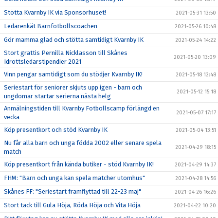
Stötta Kvarnby IK via Sponsorhuset!
2021-05-31 13:50
Ledarenkät Barnfotbollscoachen
2021-05-26 10:48
Gör mamma glad och stötta samtidigt Kvarnby IK
2021-05-24 14:22
Stort grattis Pernilla Nicklasson till Skånes
2021-05-20 13:09
Idrottsledarstipendier 2021
Vinn pengar samtidigt som du stödjer Kvarnby IK!
2021-05-18 12:48
Seriestart för seniorer skjuts upp igen - barn och
2021-05-12 15:18
ungdomar startar serierna nästa helg
Anmälningstiden till Kvarnby Fotbollscamp förlängd en
2021-05-07 17:17
vecka
Köp presentkort och stöd Kvarnby IK
2021-05-04 13:51
Nu får alla barn och unga födda 2002 eller senare spela
2021-04-29 18:15
match
Köp presentkort från kända butiker - stöd Kvarnby IK!
2021-04-29 14:37
FHM: "Barn och unga kan spela matcher utomhus"
2021-04-28 14:56
Skånes FF: "Seriestart framflyttad till 22-23 maj"
2021-04-26 16:26
Stort tack till Gula Höja, Röda Höja och Vita Höja
2021-04-22 10:20