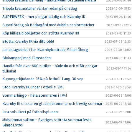
Trippla kvalavancemang - nästa kvalmotståndare klara
2023-10-16 07:44
Trippla kvalmatcher väntar redan på onsdag
2023-10-09 15:53
SUPERWEEK = mer pengar till dig och Kvarnby IK
2023-09-26 11:46
Superlördag på Bäckagård med dubbla seniormatcher
2023-09-15 12:15
Köp billiga biobiljetter och stötta Kvarnby IK!
2023-09-13 11:23
Stötta Kvarnby IK via ditt jobb!
2023-09-06 12:23
Landslagsdebut för Kvarnbyfostrade Milian Öberg
2023-08-30 13:02
Biokampanj med Filmstaden!
2023-08-30 11:33
Handla från över 600 butiker - både du och vi får pengar
2023-08-17 11:54
tillbaka!
Kupongerbjudande 25% på fotboll 1 aug-30 sep
2023-07-31 23:59
Stöd Kvarnby IK under Fotbolls-VM!
2023-07-20 08:59
Sommarbingo - hela sommaren i TV4!
2023-06-28 11:06
Kvarnby IK önskar en glad midsommar och trevlig sommar
2023-06-22 16:48
Lira solsäkert på fotbollsplanen
2023-06-21 15:08
Midsommarsafton – Sveriges största sommarfest i
2023-06-19 11:06
BingoLotto!