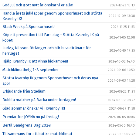
God Jul och gott nytt år önskar vi er alla!
2024-12-23 13:13
Handla årets julklappar genom Sponsorhuset och stötta
2024-12-09 13:38
Kvarnby IK!
Black Week på Sponsorhuset!
2024-11-25 11:53
Köp ett presentkort till Fars dag - Stötta Kvarnby IK på
2024-11-05 12:08
köpet!
Ludvig Nilsson förlänger och blir huvudtränare för
2024-10-10 19:25
herrlaget
Hjälp Kvarnby IK att vinna biokampen!
2024-10-02 14:40
Matchklimathelg 7-8 september
2024-09-06 14:50
Stötta Kvarnby IK genom Sponsorhuset och deras nya
2024-09-03 14:28
app!
Erbjudande från Stadium
2024-08-22 11:21
Dubbla matcher på Bäcka under lördagen!
2024-08-09 08:47
Glad sommar önskar vi i Kvarnby IK!
2024-06-29 11:58
Premiär för JOYNA nu på fredag!
2024-06-05 16:04
Bertil Sandgrens Dag 2024!
2024-05-30 16:40
Tillsammans för ett bättre matchklimat
2024-05-16 09:47