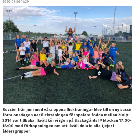
2020-08-26 14:29
DOKUMENT
MEDLEMSKAP
LEDARE
KONTAKT
Succén från juni med våra öppna flickträningar blev till en ny succé
förra onsdagen när flickträningen för spelare födda mellan 2009-
2014 var tillbaka. Ikväll kör vi igen på Bäckagårds IP klockan 17:00-
18:00 med förhoppningen om att ikväll dela in alla tjejer i
åldersgrupper.