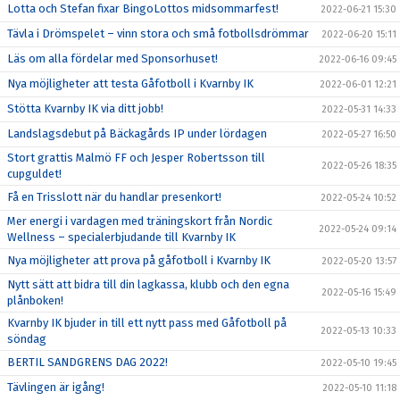
Lotta och Stefan fixar BingoLottos midsommarfest!
2022-06-21 15:30
Tävla i Drömspelet – vinn stora och små fotbollsdrömmar
2022-06-20 15:11
Läs om alla fördelar med Sponsorhuset!
2022-06-16 09:45
Nya möjligheter att testa Gåfotboll i Kvarnby IK
2022-06-01 12:21
Stötta Kvarnby IK via ditt jobb!
2022-05-31 14:33
Landslagsdebut på Bäckagårds IP under lördagen
2022-05-27 16:50
Stort grattis Malmö FF och Jesper Robertsson till
2022-05-26 18:35
cupguldet!
Få en Trisslott när du handlar presenkort!
2022-05-24 10:52
Mer energi i vardagen med träningskort från Nordic
2022-05-24 09:14
Wellness – specialerbjudande till Kvarnby IK
Nya möjligheter att prova på gåfotboll i Kvarnby IK
2022-05-20 13:57
Nytt sätt att bidra till din lagkassa, klubb och den egna
2022-05-16 15:49
plånboken!
Kvarnby IK bjuder in till ett nytt pass med Gåfotboll på
2022-05-13 10:33
söndag
BERTIL SANDGRENS DAG 2022!
2022-05-10 19:45
Tävlingen är igång!
2022-05-10 11:18