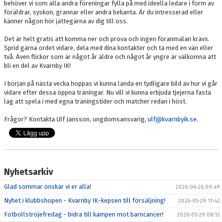
behöver vi som alla andra föreningar fylla på med ideella ledare i form av
föräldrar, syskon, grannar eller andra bekanta. Är du intresserad eller
känner någon hör jättegärna av dig till oss.
Det är helt gratis att komma ner och prova och ingen föranmälan krävs.
Sprid gärna ordet vidare, dela med dina kontakter och ta med en vän eller
två. Även flickor som är något år äldre och något år yngre är välkomna att
bli en del av Kvarnby IK!
I början på nästa vecka hoppas vi kunna landa en tydligare bild av hur vi går
vidare efter dessa öppna träningar. Nu vill vi kunna erbjuda tjejerna fasta
lag att spela i med egna träningstider och matcher redan i höst.
Frågor? Kontakta Ulf Jansson, ungdomsansvarig,
ulf@kvarnbyik.se
.
Nyhetsarkiv
Glad sommar önskar vi er alla!
2026-06-26 09:49
Nyhet i klubbshopen - Kvarnby IK-kepsen till försäljning!
2026-05-29 11:42
Fotbollströjefredag - bidra till kampen mot barncancer!
2026-05-29 08:12