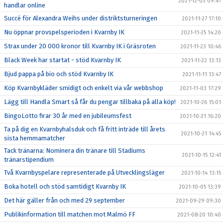
2021-12-03 09:47
handlar online
Succé för Alexandra Weihs under distriktsturneringen
2021-11-27 17:10
Nu öppnar provspelsperioden i Kvarnby IK
2021-11-25 14:20
Strax under 20 000 kronor till Kvarnby IK i Gräsroten
2021-11-23 10:46
Black Week har startat - stöd Kvarnby IK
2021-11-22 13:13
Bjud pappa på bio och stöd Kvarnby IK
2021-11-11 13:47
Köp Kvarnbykläder smidigt och enkelt via vår webbshop
2021-11-03 17:29
Lägg till Handla Smart så får du pengar tillbaka på alla köp!
2021-10-26 15:01
BingoLotto firar 30 år med en jubileumsfest
2021-10-21 16:20
Ta på dig en Kvarnbyhalsduk och få fritt inträde till årets
2021-10-21 14:45
sista hemmamatcher
Tack tränarna: Nominera din tränare till Stadiums
2021-10-15 12:41
tränarstipendium
Två Kvarnbyspelare representerade på Utvecklingsläger
2021-10-14 13:15
Boka hotell och stöd samtidigt Kvarnby IK
2021-10-05 13:39
Det här gäller från och med 29 september
2021-09-29 09:30
Publikinformation till matchen mot Malmö FF
2021-08-20 10:40