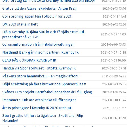
Ditt företag kan nu stötta Kvarnby IK med alla era inköp!
2021-04-15 09:10
Grattis till den Allsvenskadebuten Anton Kralj
2021-04-13 13:16
Gör i ordning appen Min Fotboll inför 2021
2021-04-12 14:41
DM 2021 ställs in helt
2021-04-12 12:56
Hjälp Kvarnby IK tjäna 500 kr och få själv ett multi-
2021-04-09 14:03
presentkort på 250 kr!
Coronainformation från fritidsförvaltningen
2021-04-09 13:13
Northmill Bank går in som partner i Kvarnby IK
2021-04-09 10:28
GLAD PÅSK ÖNSKAR KVARNBY IK
2021-04-01 10:00
Handla via Sponsorhuset - stötta Kvarnby IK
2021-03-30 09:51
Påskens stora hemmakväll – en magisk afton!
2021-03-29 14:25
Höjd ersättning på flera butiker hos Sponsorhuset!
2021-03-23 15:05
Skånes FF:s projekt Barnfotbollscoachen är i full gång
2021-03-18 15:24
Pantamera: Enklare att skänka till föreningar
2021-03-18 13:44
Årets pristagare i Kvarnby IK 2020 utdelat
2021-03-12 16:17
Stort grattis till första ligatiteln i Skottland, Filip
2021-03-12 11:20
Helander!