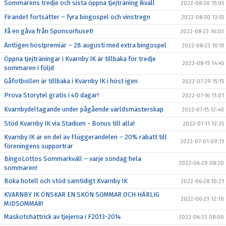
Sommarens tredje och sista öppna tjejträning ikväll
2022-08-30 15:05
Firandet fortsätter – fyra bingospel och vinstregn
2022-08-30 13:55
Få en gåva från Sponsorhuset!
2022-08-23 16:03
Äntligen höstpremiär – 28 augusti med extra bingospel
2022-08-23 10:51
Öppna tjejträningar i Kvarnby IK är tillbaka för tredje
2022-08-15 14:45
sommaren i följd
Gåfotbollen är tillbaka i Kvarnby IK i höst igen
2022-07-29 15:15
Prova Storytel gratis i 40 dagar!
2022-07-16 11:01
Kvarnbydeltagande under pågående världsmästerskap
2022-07-15 12:40
Stöd Kvarnby IK via Stadium - Bonus till alla!
2022-07-11 12:35
Kvarnby IK är en del av Flüggerandelen – 20% rabatt till
2022-07-01 09:11
föreningens supportrar
BingoLottos Sommarkväll – varje söndag hela
2022-06-29 08:20
sommaren!
Boka hotell och stöd samtidigt Kvarnby IK
2022-06-28 10:21
KVARNBY IK ÖNSKAR EN SKÖN SOMMAR OCH HÄRLIG
2022-06-23 12:10
MIDSOMMAR!
Maskotshattrick av tjejerna i F2013-2014
2022-06-23 08:00