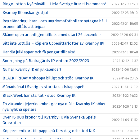
BingoLottos Nyårskväll – Hela Sverige firar tillsammans!
2022-12-29 17:20
Kvarnby IK önskar god jul
2022-12-23 16:10
Regeländring i barn- och ungdomsfotbollen: nytagna hål i
2022-12-21 10:05
öronen tillåts att tejpas
Skånecupen är äntligen tillbaka med start 26 december
2022-12-20 09:31
Sitt inte lottlös – köp era Uppesittarlotter av Kvarnby IK!
2022-12-19 12:02
Handla julklappar och få pengar tillbaka!
2022-12-13 10:48
Snöröjning på Bäckagårds IP vintern 2022/2023
2022-12-12 12:37
Nu har Kvarnby IK en julkalender!
2022-12-06 12:01
BLACK FRIDAY = shoppa billigt och stöd Kvarnby IK
2022-11-24 23:55
Månadsfinal i Sveriges största sällskapsspel!
2022-11-23 12:09
Black Week har startat - stöd Kvarnby IK
2022-11-22 14:32
En växande tjejverksamhet ger nya mål - Kvarnby IK söker
2022-11-20 13:13
nya nyfikna spelare
Över 18 000 kronor till Kvarnby IK via Svenska Spels
2022-11-09 11:52
Gräsroten
Köp presentkort till pappa på fars dag och stöd KIK
2022-11-09 10:27