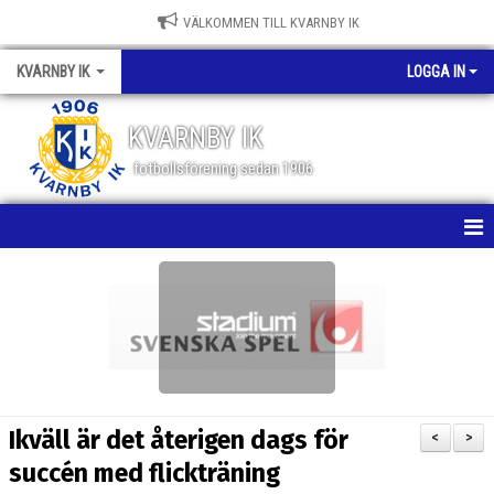
VÄLKOMMEN TILL KVARNBY IK
KVARNBY IK
LOGGA IN
KVARNBY IK
fotbollsförening sedan 1906
HEM
NYHETER
KALENDER
OM KLUBBEN
Ikväll är det återigen dags för
<
>
BILDGALLERI
succén med flickträning