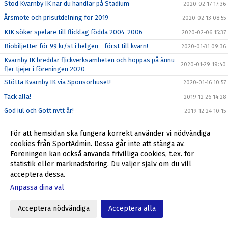
Stöd Kvarnby IK när du handlar på Stadium
2020-02-17 17:36
Årsmöte och prisutdelning för 2019
2020-02-13 08:55
KIK söker spelare till flicklag födda 2004-2006
2020-02-06 15:37
Biobiljetter för 99 kr/st i helgen - först till kvarn!
2020-01-31 09:36
Kvarnby IK breddar flickverksamheten och hoppas på ännu
2020-01-29 19:40
fler tjejer i föreningen 2020
Stötta Kvarnby IK via Sponsorhuset!
2020-01-16 10:57
Tack alla!
2019-12-26 14:28
God jul och Gott nytt år!
2019-12-24 10:15
Biobiljetter för 99 kr/st i helgen - först till kvarn!
2019-12-20 10:18
För att hemsidan ska fungera korrekt använder vi nödvändiga
Tack Lisa!
2019-12-18 08:56
cookies från SportAdmin. Dessa går inte att stänga av.
Köpa Bingolotter till Uppesittarkvällen och stötta Kvarnby
Föreningen kan också använda frivilliga cookies, t.ex. för
2019-12-17 17:37
IK
statistik eller marknadsföring. Du väljer själv om du vill
acceptera dessa.
Nattfotboll – spontanfotboll i Kvarnby IK
2019-12-17 08:42
Anpassa dina val
Lisa Appelgren lämnar Kvarnby IK
2019-12-11 07:40
Handla julklappar samtidigt som du stödjer KIK
2019-12-10 09:52
Acceptera nödvändiga
Acceptera alla
Kvarnbyfostrade Anton Kralj prisad på norska
2019-12-05 09:10
fotbollsgalan