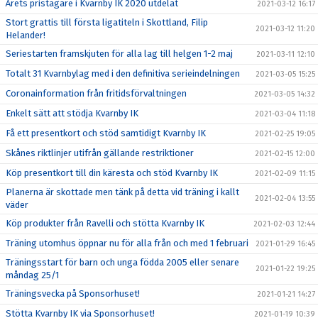
Årets pristagare i Kvarnby IK 2020 utdelat
2021-03-12 16:17
Stort grattis till första ligatiteln i Skottland, Filip
2021-03-12 11:20
Helander!
Seriestarten framskjuten för alla lag till helgen 1-2 maj
2021-03-11 12:10
Totalt 31 Kvarnbylag med i den definitiva serieindelningen
2021-03-05 15:25
Coronainformation från fritidsförvaltningen
2021-03-05 14:32
Enkelt sätt att stödja Kvarnby IK
2021-03-04 11:18
Få ett presentkort och stöd samtidigt Kvarnby IK
2021-02-25 19:05
Skånes riktlinjer utifrån gällande restriktioner
2021-02-15 12:00
Köp presentkort till din käresta och stöd Kvarnby IK
2021-02-09 11:15
Planerna är skottade men tänk på detta vid träning i kallt
2021-02-04 13:55
väder
Köp produkter från Ravelli och stötta Kvarnby IK
2021-02-03 12:44
Träning utomhus öppnar nu för alla från och med 1 februari
2021-01-29 16:45
Träningsstart för barn och unga födda 2005 eller senare
2021-01-22 19:25
måndag 25/1
Träningsvecka på Sponsorhuset!
2021-01-21 14:27
Stötta Kvarnby IK via Sponsorhuset!
2021-01-19 10:39