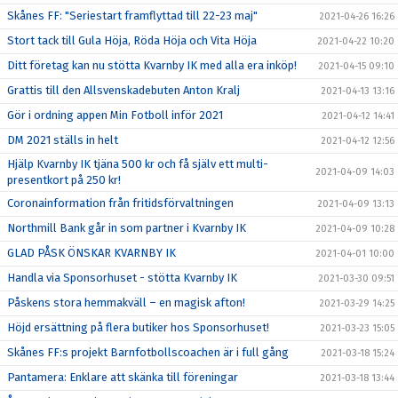
Skånes FF: "Seriestart framflyttad till 22-23 maj"
2021-04-26 16:26
Stort tack till Gula Höja, Röda Höja och Vita Höja
2021-04-22 10:20
Ditt företag kan nu stötta Kvarnby IK med alla era inköp!
2021-04-15 09:10
Grattis till den Allsvenskadebuten Anton Kralj
2021-04-13 13:16
Gör i ordning appen Min Fotboll inför 2021
2021-04-12 14:41
DM 2021 ställs in helt
2021-04-12 12:56
Hjälp Kvarnby IK tjäna 500 kr och få själv ett multi-
2021-04-09 14:03
presentkort på 250 kr!
Coronainformation från fritidsförvaltningen
2021-04-09 13:13
Northmill Bank går in som partner i Kvarnby IK
2021-04-09 10:28
GLAD PÅSK ÖNSKAR KVARNBY IK
2021-04-01 10:00
Handla via Sponsorhuset - stötta Kvarnby IK
2021-03-30 09:51
Påskens stora hemmakväll – en magisk afton!
2021-03-29 14:25
Höjd ersättning på flera butiker hos Sponsorhuset!
2021-03-23 15:05
Skånes FF:s projekt Barnfotbollscoachen är i full gång
2021-03-18 15:24
Pantamera: Enklare att skänka till föreningar
2021-03-18 13:44