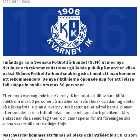
2020-08-14 10:26
DOKUMENT
MEDLEMSKAP
LEDARE
KONTAKT
I måndags kom Svenska Fotbollförbundet (SvFF) ut med nya
riktlinjer och rekommendationer gällande publik på matcher, vilka
också Skånes Fotbollförbund snabbt gick ut med att man kommer
att rekommendera. De nya riktlinjerna öppnade upp för att i vissa
fall släppa in publik om max 50 personer.
Efter noga övervägande har Kvarnby IK beslutat att tillsvidare tillåta
publik om max 50 personer på matcher som vårt herr- och damlag spelar
på Bäckagårds IP
plan A
. Kvarnby IK:s beslut gäller alltså bara A-planen
eftersom det är den fotbollsplan som är inhägnad och publiken tillåts
endast när våra seniorlag (herr och dam) spelar för att föreningen ska
kunna säkerställa att riktlinjer följs.
Matchvärdar kommer att finnas på plats och inträdet blir 50 kr som