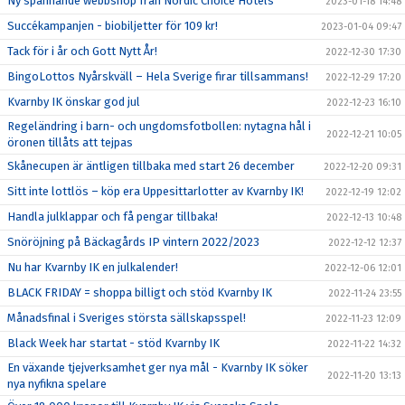
Ny spännande webbshop från Nordic Choice Hotels
2023-01-18 14:48
Succékampanjen - biobiljetter för 109 kr!
2023-01-04 09:47
Tack för i år och Gott Nytt År!
2022-12-30 17:30
BingoLottos Nyårskväll – Hela Sverige firar tillsammans!
2022-12-29 17:20
Kvarnby IK önskar god jul
2022-12-23 16:10
Regeländring i barn- och ungdomsfotbollen: nytagna hål i
2022-12-21 10:05
öronen tillåts att tejpas
Skånecupen är äntligen tillbaka med start 26 december
2022-12-20 09:31
Sitt inte lottlös – köp era Uppesittarlotter av Kvarnby IK!
2022-12-19 12:02
Handla julklappar och få pengar tillbaka!
2022-12-13 10:48
Snöröjning på Bäckagårds IP vintern 2022/2023
2022-12-12 12:37
Nu har Kvarnby IK en julkalender!
2022-12-06 12:01
BLACK FRIDAY = shoppa billigt och stöd Kvarnby IK
2022-11-24 23:55
Månadsfinal i Sveriges största sällskapsspel!
2022-11-23 12:09
Black Week har startat - stöd Kvarnby IK
2022-11-22 14:32
En växande tjejverksamhet ger nya mål - Kvarnby IK söker
2022-11-20 13:13
nya nyfikna spelare