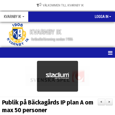
VÄLKOMMEN TILL KVARNBY IK
KVARNBY IK
LOGGA IN
KVARNBY IK
fotbollsförening sedan 1906
HEM
NYHETER
KALENDER
OM KLUBBEN
Publik på Bäckagårds IP plan A om
<
>
BILDGALLERI
max 50 personer