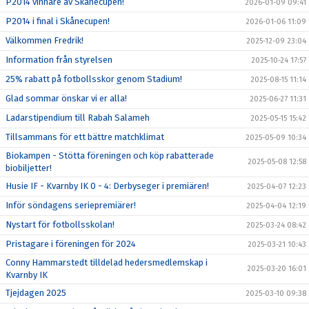
P2014 vinnare av Skånecupen!
2026-01-09 09:41
P2014 i final i Skånecupen!
2026-01-06 11:09
Välkommen Fredrik!
2025-12-09 23:04
Information från styrelsen
2025-10-24 17:57
25% rabatt på fotbollsskor genom Stadium!
2025-08-15 11:14
Glad sommar önskar vi er alla!
2025-06-27 11:31
Ladarstipendium till Rabah Salameh
2025-05-15 15:42
Tillsammans för ett bättre matchklimat
2025-05-09 10:34
Biokampen - Stötta föreningen och köp rabatterade
2025-05-08 12:58
biobiljetter!
Husie IF - Kvarnby IK 0 - 4: Derbyseger i premiären!
2025-04-07 12:23
Inför söndagens seriepremiärer!
2025-04-04 12:19
Nystart för fotbollsskolan!
2025-03-24 08:42
Pristagare i föreningen för 2024
2025-03-21 10:43
Conny Hammarstedt tilldelad hedersmedlemskap i
2025-03-20 16:01
Kvarnby IK
Tjejdagen 2025
2025-03-10 09:38