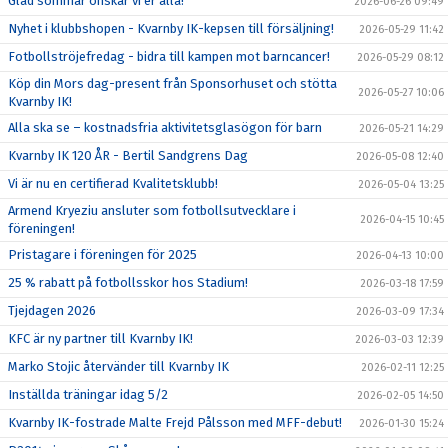
Glad sommar önskar vi er alla!
2026-06-26 09:49
Nyhet i klubbshopen - Kvarnby IK-kepsen till försäljning!
2026-05-29 11:42
Fotbollströjefredag - bidra till kampen mot barncancer!
2026-05-29 08:12
Köp din Mors dag-present från Sponsorhuset och stötta
2026-05-27 10:06
Kvarnby IK!
Alla ska se – kostnadsfria aktivitetsglasögon för barn
2026-05-21 14:29
Kvarnby IK 120 ÅR - Bertil Sandgrens Dag
2026-05-08 12:40
Vi är nu en certifierad Kvalitetsklubb!
2026-05-04 13:25
Armend Kryeziu ansluter som fotbollsutvecklare i
2026-04-15 10:45
föreningen!
Pristagare i föreningen för 2025
2026-04-13 10:00
25 % rabatt på fotbollsskor hos Stadium!
2026-03-18 17:59
Tjejdagen 2026
2026-03-09 17:34
KFC är ny partner till Kvarnby IK!
2026-03-03 12:39
Marko Stojic återvänder till Kvarnby IK
2026-02-11 12:25
Inställda träningar idag 5/2
2026-02-05 14:50
Kvarnby IK-fostrade Malte Frejd Pålsson med MFF-debut!
2026-01-30 15:24