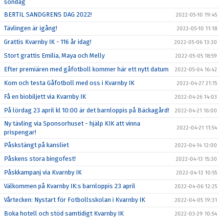
söndag
BERTIL SANDGRENS DAG 2022!
2022-05-10 19:45
Tävlingen är igång!
2022-05-10 11:18
Grattis Kvarnby IK - 116 år idag!
2022-05-06 13:30
Stort grattis Emilia, Maya och Melly
2022-05-05 18:59
Efter premiären med gåfotboll kommer här ett nytt datum
2022-05-04 16:42
Kom och testa Gåfotboll med oss i Kvarnby IK
2022-04-27 21:15
Få en biobiljett via Kvarnby IK
2022-04-26 14:03
På lördag 23 april kl 10:00 är det barnloppis på Bäckagård!
2022-04-21 16:00
Ny tävling via Sponsorhuset - hjälp KIK att vinna
2022-04-21 11:54
prispengar!
Påskstängt på kansliet
2022-04-14 12:00
Påskens stora bingofest!
2022-04-13 15:30
Påskkampanj via Kvarnby IK
2022-04-13 10:55
Välkommen på Kvarnby IK:s barnloppis 23 april
2022-04-06 12:25
Vårtecken: Nystart för Fotbollsskolan i Kvarnby IK
2022-04-05 19:31
Boka hotell och stöd samtidigt Kvarnby IK
2022-03-29 10:54