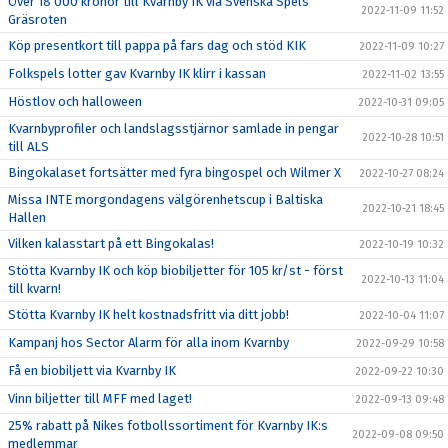
Över 18 000 kronor till Kvarnby IK via Svenska Spels
2022-11-09 11:52
Gräsroten
Köp presentkort till pappa på fars dag och stöd KIK
2022-11-09 10:27
Folkspels lotter gav Kvarnby IK klirr i kassan
2022-11-02 13:55
Höstlov och halloween
2022-10-31 09:05
Kvarnbyprofiler och landslagsstjärnor samlade in pengar
2022-10-28 10:51
till ALS
Bingokalaset fortsätter med fyra bingospel och Wilmer X
2022-10-27 08:24
Missa INTE morgondagens välgörenhetscup i Baltiska
2022-10-21 18:45
Hallen
Vilken kalasstart på ett Bingokalas!
2022-10-19 10:32
Stötta Kvarnby IK och köp biobiljetter för 105 kr/st - först
2022-10-13 11:04
till kvarn!
Stötta Kvarnby IK helt kostnadsfritt via ditt jobb!
2022-10-04 11:07
Kampanj hos Sector Alarm för alla inom Kvarnby
2022-09-29 10:58
Få en biobiljett via Kvarnby IK
2022-09-22 10:30
Vinn biljetter till MFF med laget!
2022-09-13 09:48
25% rabatt på Nikes fotbollssortiment för Kvarnby IK:s
2022-09-08 09:50
medlemmar