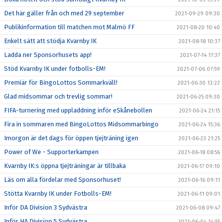
Det här gäller från och med 29 september
2021-09-29 09:30
Publikinformation till matchen mot Malmö FF
2021-08-20 10:40
Enkelt sätt att stödja Kvarnby IK
2021-08-18 10:37
Ladda ner Sponsorhusets app!
2021-07-14 17:37
Stöd Kvarnby IK under fotbolls-EM!
2021-07-06 07:59
Premiär för BingoLottos Sommarkväll!
2021-06-30 13:22
Glad midsommar och trevlig sommar!
2021-06-25 09:30
FIFA-turnering med uppladdning inför eSkånebollen
2021-06-24 21:15
Fira in sommaren med BingoLottos Midsommarbingo
2021-06-24 15:36
Imorgon är det dags för öppen tjejträning igen
2021-06-23 21:25
Power of We - Supporterkampen
2021-06-18 08:56
Kvarnby IK:s öppna tjejträningar är tillbaka
2021-06-17 09:10
Läs om alla fördelar med Sponsorhuset!
2021-06-16 09:11
Stötta Kvarnby IK under Fotbolls-EM!
2021-06-11 09:01
Inför DA Division 3 Sydvästra
2021-06-08 09:47
Inför HA Division 5 Sydvästra
2021-06-04 14:55