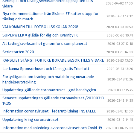
Seriespel och tävlingsverksamheten uppskjuten tills
2020-04-02 17:00
vidare
Nya rekommendationer från Skånes FF sätter stopp för
2020-04-01 14:32
tävling och match
VÄLKOMMEN TILL FOTBOLLSSKOLAN 2020!
2020-03-30 10:50
SUPERWEEK = glädje för dig och Kvarnby IK
2020-03-30 10:41
All tävlingsverksamhet genomförs som planerat
2020-03-27 12:18
Seriestarten 2020
2020-03-23 14:00
KANSLIET STÄNGT FÖR ICKE BOKADE BESÖK TILLS VIDARE
2020-03-23 13:30
Lär känna Sponsorhuset och få en gratis Trisslott
2020-03-23 13:26
Förtydligande om träning och match kring nuvarande
2020-03-18 15:26
händelseutveckling
Uppdatering gällande coronaviruset - god handhygien
2020-03-17 15:45
Senaste uppdateringen gällande coronaviruset /20200313
2020-03-13 14:35
14:35
Information coronaviruset - ledarutbildning INSTÄLLD
2020-03-13 12:00
Uppdatering kring coronaviruset
2020-03-12 14:45
Information med anledning av coronaviruset och Covid-19
2020-03-06 15:00