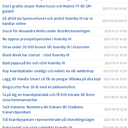
Stort grattis Jesper Robertsson och Malmö FF till SM-
2021-12-04 20:42
guldet!
Gå alltid via Sponsorhuset och anslut Kvarnby IK när ni
2021-12-03 09:47
handlar online
Succé för Alexandra Weihs under distriktsturneringen
2021-11-27 17:10
Nu öppnar provspelsperioden i Kvarnby IK
2021-11-25 14:20
Strax under 20 000 kronor till Kvarnby IK i Gräsroten
2021-11-23 10:46
Black Week har startat - stöd Kvarnby IK
2021-11-22 13:13
Bjud pappa på bio och stöd Kvarnby IK
2021-11-11 13:47
Köp Kvarnbykläder smidigt och enkelt via vår webbshop
2021-11-03 17:29
Lägg till Handla Smart så får du pengar tillbaka på alla köp!
2021-10-26 15:01
BingoLotto firar 30 år med en jubileumsfest
2021-10-21 16:20
Ta på dig en Kvarnbyhalsduk och få fritt inträde till årets
2021-10-21 14:45
sista hemmamatcher
Tack tränarna: Nominera din tränare till Stadiums
2021-10-15 12:41
tränarstipendium
Två Kvarnbyspelare representerade på Utvecklingsläger
2021-10-14 13:15
Boka hotell och stöd samtidigt Kvarnby IK
2021-10-05 13:39