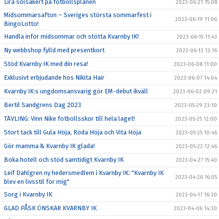
Lira solsäkert på fotbollsplanen
2023-06-21 15:08
Midsommarsafton – Sveriges största sommarfest i
2023-06-19 11:06
BingoLotto!
Handla inför midsommar och stötta Kvarnby IK!
2023-06-15 11:43
Ny webbshop fylld med presentkort
2023-06-13 12:16
Stöd Kvarnby IK med din resa!
2023-06-08 11:00
Exklusivt erbjudande hos Nikita Hair
2023-06-07 14:04
Kvarnby IK:s ungdomsansvarig gör EM-debut ikväll
2023-06-02 09:21
Bertil Sandgrens Dag 2023
2023-05-29 23:10
TÄVLING: Vinn Nike fotbollsskor till hela laget!
2023-05-25 12:00
Stort tack till Gula Höja, Röda Höja och Vita Höja
2023-05-25 10:46
Gör mamma & Kvarnby IK glada!
2023-05-22 12:46
Boka hotell och stöd samtidigt Kvarnby IK
2023-04-27 15:40
Leif Dahlgren ny hedersmedlem i Kvarnby IK: "Kvarnby IK
2023-04-26 16:05
blev en livsstil för mig"
Sorg i Kvarnby IK
2023-04-17 16:30
GLAD PÅSK ÖNSKAR KVARNBY IK
2023-04-06 14:30