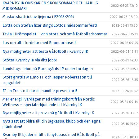
KVARNBY IK ÖNSKAR EN SKÖN SOMMAR OCH HÄRLIG
2022-06-23 12:10
MIDSOMMAR!
Maskotshattrick av tjejerna i F2013-2014
2022-06-23 08:00
Lotta och Stefan fixar BingoLottos midsommarfest!
2022-06-21 15:30
Tävla i Drömspelet – vinn stora och små fotbollsdrömmar
2022-06-20 15:11
Läs om alla fördelar med Sponsorhuset!
2022-06-16 09:45
Nya möjligheter att testa Gåfotboll i Kvarnby IK
2022-06-01 12:21
Stötta Kvarnby IK via ditt jobb!
2022-05-31 14:33
Landslagsdebut på Bäckagårds IP under lördagen
2022-05-27 16:50
Stort grattis Malmö FF och Jesper Robertsson till
2022-05-26 18:35
cupguldet!
Få en Trisslott när du handlar presenkort!
2022-05-24 10:52
Mer energi i vardagen med träningskort från Nordic
2022-05-24 09:14
Wellness – specialerbjudande till Kvarnby IK
Nya möjligheter att prova på gåfotboll i Kvarnby IK
2022-05-20 13:57
Nytt sätt att bidra till din lagkassa, klubb och den egna
2022-05-16 15:49
plånboken!
Kvarnby IK bjuder in till ett nytt pass med Gåfotboll på
2022-05-13 10:33