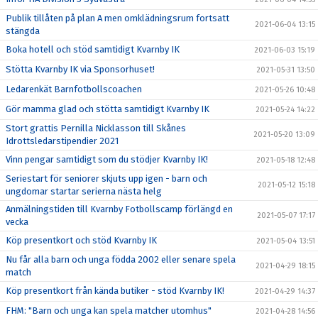
Publik tillåten på plan A men omklädningsrum fortsatt
2021-06-04 13:15
stängda
Boka hotell och stöd samtidigt Kvarnby IK
2021-06-03 15:19
Stötta Kvarnby IK via Sponsorhuset!
2021-05-31 13:50
Ledarenkät Barnfotbollscoachen
2021-05-26 10:48
Gör mamma glad och stötta samtidigt Kvarnby IK
2021-05-24 14:22
Stort grattis Pernilla Nicklasson till Skånes
2021-05-20 13:09
Idrottsledarstipendier 2021
Vinn pengar samtidigt som du stödjer Kvarnby IK!
2021-05-18 12:48
Seriestart för seniorer skjuts upp igen - barn och
2021-05-12 15:18
ungdomar startar serierna nästa helg
Anmälningstiden till Kvarnby Fotbollscamp förlängd en
2021-05-07 17:17
vecka
Köp presentkort och stöd Kvarnby IK
2021-05-04 13:51
Nu får alla barn och unga födda 2002 eller senare spela
2021-04-29 18:15
match
Köp presentkort från kända butiker - stöd Kvarnby IK!
2021-04-29 14:37
FHM: "Barn och unga kan spela matcher utomhus"
2021-04-28 14:56