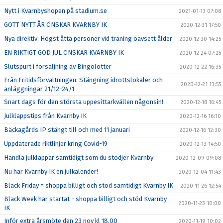
Nytt i Kvarnbyshopen på stadium.se
2021-01-13 07:08
GOTT NYTT ÅR ÖNSKAR KVARNBY IK
2020-12-31 17:50
Nya direktiv: Högst åtta personer vid träning oavsett ålder
2020-12-30 14:25
EN RIKTIGT GOD JUL ÖNSKAR KVARNBY IK
2020-12-24 07:25
Slutspurt i försäljning av Bingolotter
2020-12-22 16:35
Från Fritidsförvaltningen: Stängning idrottslokaler och
2020-12-21 13:55
anläggningar 21/12-24/1
Snart dags för den största uppesittarkvällen någonsin!
2020-12-18 16:45
Julklappstips från Kvarnby IK
2020-12-16 16:10
Bäckagårds IP stängt till och med 11 januari
2020-12-16 12:30
Uppdaterade riktlinjer kring Covid-19
2020-12-13 14:50
Handla julklappar samtidigt som du stödjer Kvarnby
2020-12-09 09:08
Nu har Kvarnby IK en julkalender!
2020-12-04 11:43
Black Friday = shoppa billigt och stöd samtidigt Kvarnby IK
2020-11-26 12:54
Black Week har startat - shoppa billigt och stöd Kvarnby
2020-11-23 10:00
IK
Inför extra årsmöte den 23 nov kl 18.00
2020-11-19 10:02