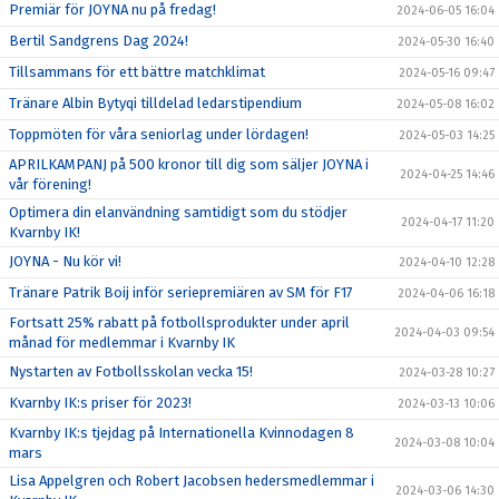
Premiär för JOYNA nu på fredag!
2024-06-05 16:04
Bertil Sandgrens Dag 2024!
2024-05-30 16:40
Tillsammans för ett bättre matchklimat
2024-05-16 09:47
Tränare Albin Bytyqi tilldelad ledarstipendium
2024-05-08 16:02
Toppmöten för våra seniorlag under lördagen!
2024-05-03 14:25
APRILKAMPANJ på 500 kronor till dig som säljer JOYNA i
2024-04-25 14:46
vår förening!
Optimera din elanvändning samtidigt som du stödjer
2024-04-17 11:20
Kvarnby IK!
JOYNA - Nu kör vi!
2024-04-10 12:28
Tränare Patrik Boij inför seriepremiären av SM för F17
2024-04-06 16:18
Fortsatt 25% rabatt på fotbollsprodukter under april
2024-04-03 09:54
månad för medlemmar i Kvarnby IK
Nystarten av Fotbollsskolan vecka 15!
2024-03-28 10:27
Kvarnby IK:s priser för 2023!
2024-03-13 10:06
Kvarnby IK:s tjejdag på Internationella Kvinnodagen 8
2024-03-08 10:04
mars
Lisa Appelgren och Robert Jacobsen hedersmedlemmar i
2024-03-06 14:30