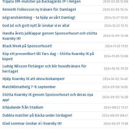
Trippla DM-matcher på Bäckagårds IP i Helgen
2025-02-28 12:08
Kenneth Folkesson ny tränare för Damlaget
2025-02-05 10:24
Julgranshämtning - ta hjälp av vårt Damlag!
2024-12-27 10:53
God Jul och gott nytt år önskar vi er alla!
2024-12-23 13:13
Handla årets julklappar genom Sponsorhuset och stötta
2024-12-09 13:38
Kvarnby IK!
Black Week på Sponsorhuset!
2024-11-25 11:53
Köp ett presentkort till Fars dag - Stötta Kvarnby IK på
2024-11-05 12:08
köpet!
Ludvig Nilsson förlänger och blir huvudtränare för
2024-10-10 19:25
herrlaget
Hjälp Kvarnby IK att vinna biokampen!
2024-10-02 14:40
Matchklimathelg 7-8 september
2024-09-06 14:50
Stötta Kvarnby IK genom Sponsorhuset och deras nya
2024-09-03 14:28
app!
Erbjudande från Stadium
2024-08-22 11:21
Dubbla matcher på Bäcka under lördagen!
2024-08-09 08:47
Glad sommar önskar vi i Kvarnby IK!
2024-06-29 11:58