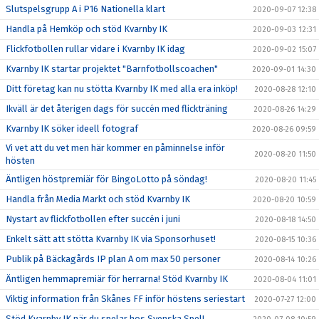
Slutspelsgrupp A i P16 Nationella klart
2020-09-07 12:38
Handla på Hemköp och stöd Kvarnby IK
2020-09-03 12:31
Flickfotbollen rullar vidare i Kvarnby IK idag
2020-09-02 15:07
Kvarnby IK startar projektet "Barnfotbollscoachen"
2020-09-01 14:30
Ditt företag kan nu stötta Kvarnby IK med alla era inköp!
2020-08-28 12:10
Ikväll är det återigen dags för succén med flickträning
2020-08-26 14:29
Kvarnby IK söker ideell fotograf
2020-08-26 09:59
Vi vet att du vet men här kommer en påminnelse inför
2020-08-20 11:50
hösten
Äntligen höstpremiär för BingoLotto på söndag!
2020-08-20 11:45
Handla från Media Markt och stöd Kvarnby IK
2020-08-20 10:59
Nystart av flickfotbollen efter succén i juni
2020-08-18 14:50
Enkelt sätt att stötta Kvarnby IK via Sponsorhuset!
2020-08-15 10:36
Publik på Bäckagårds IP plan A om max 50 personer
2020-08-14 10:26
Äntligen hemmapremiär för herrarna! Stöd Kvarnby IK
2020-08-04 11:01
Viktig information från Skånes FF inför höstens seriestart
2020-07-27 12:00
Stöd Kvarnby IK när du spelar hos Svenska Spel!