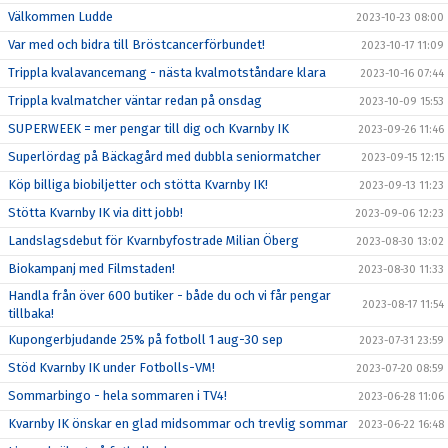
Välkommen Ludde
2023-10-23 08:00
Var med och bidra till Bröstcancerförbundet!
2023-10-17 11:09
Trippla kvalavancemang - nästa kvalmotståndare klara
2023-10-16 07:44
Trippla kvalmatcher väntar redan på onsdag
2023-10-09 15:53
SUPERWEEK = mer pengar till dig och Kvarnby IK
2023-09-26 11:46
Superlördag på Bäckagård med dubbla seniormatcher
2023-09-15 12:15
Köp billiga biobiljetter och stötta Kvarnby IK!
2023-09-13 11:23
Stötta Kvarnby IK via ditt jobb!
2023-09-06 12:23
Landslagsdebut för Kvarnbyfostrade Milian Öberg
2023-08-30 13:02
Biokampanj med Filmstaden!
2023-08-30 11:33
Handla från över 600 butiker - både du och vi får pengar
2023-08-17 11:54
tillbaka!
Kupongerbjudande 25% på fotboll 1 aug-30 sep
2023-07-31 23:59
Stöd Kvarnby IK under Fotbolls-VM!
2023-07-20 08:59
Sommarbingo - hela sommaren i TV4!
2023-06-28 11:06
Kvarnby IK önskar en glad midsommar och trevlig sommar
2023-06-22 16:48