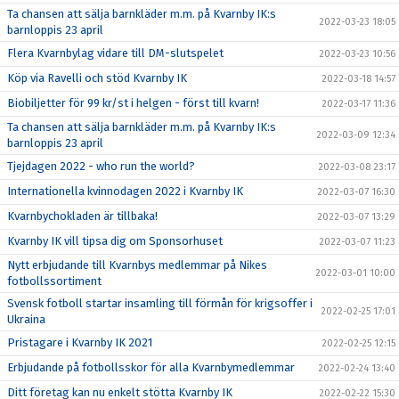
Ta chansen att sälja barnkläder m.m. på Kvarnby IK:s
2022-03-23 18:05
barnloppis 23 april
Flera Kvarnbylag vidare till DM-slutspelet
2022-03-23 10:56
Köp via Ravelli och stöd Kvarnby IK
2022-03-18 14:57
Biobiljetter för 99 kr/st i helgen - först till kvarn!
2022-03-17 11:36
Ta chansen att sälja barnkläder m.m. på Kvarnby IK:s
2022-03-09 12:34
barnloppis 23 april
Tjejdagen 2022 - who run the world?
2022-03-08 23:17
Internationella kvinnodagen 2022 i Kvarnby IK
2022-03-07 16:30
Kvarnbychokladen är tillbaka!
2022-03-07 13:29
Kvarnby IK vill tipsa dig om Sponsorhuset
2022-03-07 11:23
Nytt erbjudande till Kvarnbys medlemmar på Nikes
2022-03-01 10:00
fotbollssortiment
Svensk fotboll startar insamling till förmån för krigsoffer i
2022-02-25 17:01
Ukraina
Pristagare i Kvarnby IK 2021
2022-02-25 12:15
Erbjudande på fotbollsskor för alla Kvarnbymedlemmar
2022-02-24 13:40
Ditt företag kan nu enkelt stötta Kvarnby IK
2022-02-22 15:30