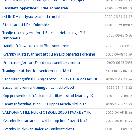
2020-07-08 10:59
Kansliets öppettider under sommaren
2020-06-29 09:30
iKLINIK - din fysioterapeut i mobilen
2020-06-29 09:07
Stort tack till Brf. Odonvidet
2020-06-29 09:02
Tredje raka segern för U16 och serieledning i P16
2020-06-25 15:56
Nationella
Handla från Apoteken inför sommaren!
2020-06-23 09:55
Kvarnby IK strävar mot att bli en Diplomerad Förening
2020-06-18 10:59
Premiärseger för U16 i de nationella serierna
2020-06-15 12:55
Träningsmatcher för seniorer nu tillåtet
2020-06-14 06:00
Stor säsongsfinal i BingoLotto – nu ska alla vinster ut!
2020-06-12 09:44
Succé för premiärträningen av flickfotboll
2020-06-11 12:22
Köp presentkort från kända butiker - stöd Kvarnby IK
2020-06-09 10:39
Sammanfattning av SvFF:s uppdaterade riktlinjer
2020-06-08 14:50
VÄLKOMNA TILL FLICKFOTBOLL 2020 I KVARNBY IK
2020-06-05 15:24
Kvarnby IK startar upp webbshop hos Ravelli No 1
2020-06-01 11:44
Kvarnby IK skriver under Asllanikontraktet
2020-06-01 09:39