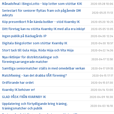
Månadsfinal i BingoLotto - köp lotter som stöttar KIK
2020-05-28 10:06
Seriestart för seniorer flyttas fram och pågående DM
2020-05-25 11:13
avbryts
Köp presentkort från kända butiker - stöd Kvarnby IK
2020-05-20 10:25
Ditt företag kan nu stötta Kvarnby IK med alla era inköp!
2020-05-05 13:05
Ingen publik på Bäckagårds IP
2020-04-30 12:34
Digitala Bingolotter som stöttar Kvarnby IK
2020-04-30 10:57
Stort tack till Gula Höja, Röda Höja och Vita Höja
2020-04-22 14:36
Nya riktlinjer för distriktstävlingar och
2020-04-17 12:50
föreningsarrangerade matcher
Samtliga seniormatcher ställs in med omedelbar verkan
2020-04-17 09:55
Matchfixning - kan det drabba VÅR förening?
2020-04-15 17:17
Ordförande har ordet
2020-04-15 07:30
Kvarnby IK behöver er!
2020-04-14 13:00
GLAD PÅSK FRÅN KVARNBY IK
2020-04-09 10:30
Uppdatering och förtydligande kring träning,
2020-04-03 16:10
träningsmatcher och publik