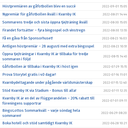
Höstpremiären av gåfotbollen blev en succé
2022-09-01 15:05
Nypremiär för gåfotbollen ikväll i Kvarnby IK
2022-08-31 14:44
Sommarens tredje och sista öppna tjejträning ikväll
2022-08-30 15:05
Firandet fortsätter – fyra bingospel och vinstregn
2022-08-30 13:55
Få en gåva från Sponsorhuset!
2022-08-23 16:03
Äntligen höstpremiär – 28 augusti med extra bingospel
2022-08-23 10:51
Öppna tjejträningar i Kvarnby IK är tillbaka för tredje
2022-08-15 14:45
sommaren i följd
Gåfotbollen är tillbaka i Kvarnby IK i höst igen
2022-07-29 15:15
Prova Storytel gratis i 40 dagar!
2022-07-16 11:01
Kvarnbydeltagande under pågående världsmästerskap
2022-07-15 12:40
Stöd Kvarnby IK via Stadium - Bonus till alla!
2022-07-11 12:35
Kvarnby IK är en del av Flüggerandelen – 20% rabatt till
2022-07-01 09:11
föreningens supportrar
BingoLottos Sommarkväll – varje söndag hela
2022-06-29 08:20
sommaren!
Boka hotell och stöd samtidigt Kvarnby IK
2022-06-28 10:21