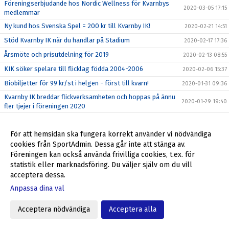
Föreningserbjudande hos Nordic Wellness för Kvarnbys
2020-03-05 17:15
medlemmar
Ny kund hos Svenska Spel = 200 kr till Kvarnby IK!
2020-02-21 14:51
Stöd Kvarnby IK när du handlar på Stadium
2020-02-17 17:36
Årsmöte och prisutdelning för 2019
2020-02-13 08:55
KIK söker spelare till flicklag födda 2004-2006
2020-02-06 15:37
Biobiljetter för 99 kr/st i helgen - först till kvarn!
2020-01-31 09:36
Kvarnby IK breddar flickverksamheten och hoppas på ännu
2020-01-29 19:40
fler tjejer i föreningen 2020
Stötta Kvarnby IK via Sponsorhuset!
2020-01-16 10:57
För att hemsidan ska fungera korrekt använder vi nödvändiga
Tack alla!
2019-12-26 14:28
cookies från SportAdmin. Dessa går inte att stänga av.
God jul och Gott nytt år!
2019-12-24 10:15
Föreningen kan också använda frivilliga cookies, t.ex. för
Biobiljetter för 99 kr/st i helgen - först till kvarn!
2019-12-20 10:18
statistik eller marknadsföring. Du väljer själv om du vill
acceptera dessa.
Tack Lisa!
2019-12-18 08:56
Anpassa dina val
Köpa Bingolotter till Uppesittarkvällen och stötta Kvarnby
2019-12-17 17:37
IK
Acceptera nödvändiga
Acceptera alla
Nattfotboll – spontanfotboll i Kvarnby IK
2019-12-17 08:42
Lisa Appelgren lämnar Kvarnby IK
2019-12-11 07:40