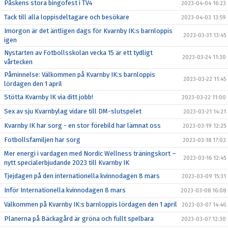
Påskens stora bingofest i TV4
2023-04-04 16:23
Tack till alla loppisdeltagare och besökare
2023-04-03 13:59
Imorgon är det äntligen dags för Kvarnby IK:s barnloppis
2023-03-31 13:45
igen
Nystarten av Fotbollsskolan vecka 15 är ett tydligt
2023-03-24 11:30
vårtecken
Påminnelse: Välkommen på Kvarnby IK:s barnloppis
2023-03-22 11:45
lördagen den 1 april
Stötta Kvarnby IK via ditt jobb!
2023-03-22 11:00
Sex av sju Kvarnbylag vidare till DM-slutspelet
2023-03-21 14:21
Kvarnby IK har sorg - en stor förebild har lämnat oss
2023-03-19 12:25
Fotbollsfamiljen har sorg
2023-03-18 17:03
Mer energi i vardagen med Nordic Wellness träningskort –
2023-03-16 12:45
nytt specialerbjudande 2023 till Kvarnby IK
Tjejdagen på den internationella kvinnodagen 8 mars
2023-03-09 15:31
Inför Internationella kvinnodagen 8 mars
2023-03-08 16:08
Välkommen på Kvarnby IK:s barnloppis lördagen den 1 april
2023-03-07 14:46
Planerna på Bäckagård är gröna och fullt spelbara
2023-03-07 12:30