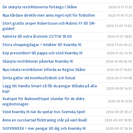
De skärpta restriktionerna förlängs i Skåne
2020-11-17 17:35
Nya hårdare direktiv men ännu inget nytt för fotbollen
2020-11-16 17:25
Stort grattis Jesper Robertsson och Malmö FF till SM-
2020-11-09 11:02
guldet!
Kallelse till extra årsmöte 23/11 kl 18.00
2020-11-07 18:53
Stora shoppingdagar = Intäkter till Kvarnby IK
2020-11-04 10:22
Köp presentkort till pappa och stöd Kvarnby IK
2020-11-02 14:16
Skärpta restriktioner påverkar Kvarnby IK
2020-10-28 20:30
Nya lokala restriktioner införda av Region Skåne
2020-10-27 16:02
Detta gäller vid inomhusfotboll och futsal
2020-10-27 09:58
Lägg till Handla Smart så får du pengar tillbaka på alla
2020-10-20 14:33
köp!
Kvalspel för Nationelltspel stundar för de äldre
2020-10-15 12:55
ungdomslagen
Stöd Kvarnby IK när du spelar hos Svenska Spel!
2020-09-25 10:27
Ännu en succéartad flickträning står på vänt ikväll
2020-09-09 10:59
SUPERWEEK = mer pengar till dig och Kvarnby IK
2020-09-07 16:18