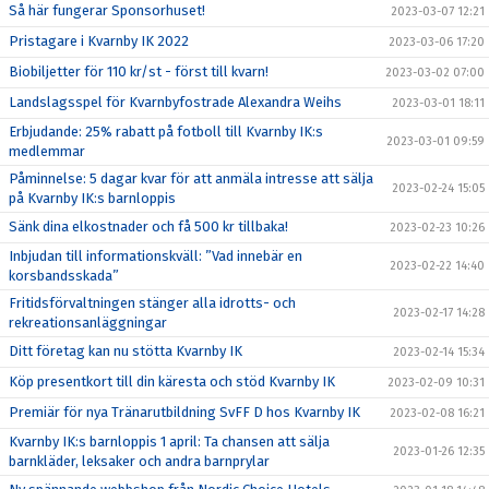
Så här fungerar Sponsorhuset!
2023-03-07 12:21
Pristagare i Kvarnby IK 2022
2023-03-06 17:20
Biobiljetter för 110 kr/st - först till kvarn!
2023-03-02 07:00
Landslagsspel för Kvarnbyfostrade Alexandra Weihs
2023-03-01 18:11
Erbjudande: 25% rabatt på fotboll till Kvarnby IK:s
2023-03-01 09:59
medlemmar
Påminnelse: 5 dagar kvar för att anmäla intresse att sälja
2023-02-24 15:05
på Kvarnby IK:s barnloppis
Sänk dina elkostnader och få 500 kr tillbaka!
2023-02-23 10:26
Inbjudan till informationskväll: ”Vad innebär en
2023-02-22 14:40
korsbandsskada”
Fritidsförvaltningen stänger alla idrotts- och
2023-02-17 14:28
rekreationsanläggningar
Ditt företag kan nu stötta Kvarnby IK
2023-02-14 15:34
Köp presentkort till din käresta och stöd Kvarnby IK
2023-02-09 10:31
Premiär för nya Tränarutbildning SvFF D hos Kvarnby IK
2023-02-08 16:21
Kvarnby IK:s barnloppis 1 april: Ta chansen att sälja
2023-01-26 12:35
barnkläder, leksaker och andra barnprylar