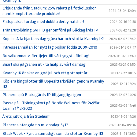
Kvarnby IK
Erbjudande från Stadium: 25% rabatt på fotbollsskor
2024-03-04 12:04
samt kompletterande produkter!
Fullspäckad lördag med dubbla derbymatcher!
2024-02-16 10:58
Tränarutbildning SvFF D genomförd på Bäckagårds IP
2024-02-12 12:28
Köp din Alla hjärtans dag-gåva här och stötta Kvarnby IK!
2024-02-07 17:49
Intresseanmälan för nytt lag pojkar födda 2009-2010
2024-01-18 09:47
Nu välkomnar vi fler tjejer till vårt yngsta flicklag!
2024-01-02 09:40
Snart ska julgranen ut - ta hjälp av vårt damlag!
2023-12-27 08:50
Kvarnby IK önskar en god jul och ett gott nytt år
2023-12-22 08:55
Köp era bingolotter till Uppesittarkvällen genom Kvarnby
2023-12-11 12:24
IK!
Planerna på Bäckagårds IP tillgängliga igen
2023-12-07 14:26
Passa på - Träningskort på Nordic Wellness för 2495kr
2023-12-06 11:46
t.o.m 31/12-2023
Årets jultröja från Stadium!
2023-12-05 11:26
Planerna stängda t.o.m. onsdag 6/12
2023-12-04 09:36
Black Week - Fynda samtidigt som du stöttar Kvarnby IK!
2023-11-21 13:50