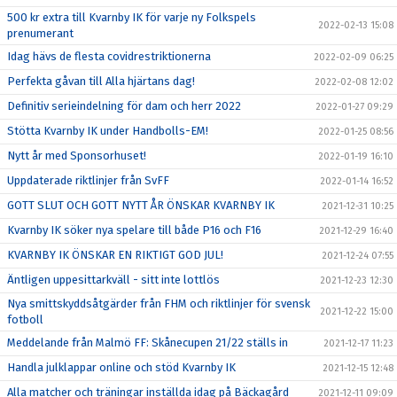
500 kr extra till Kvarnby IK för varje ny Folkspels
2022-02-13 15:08
prenumerant
Idag hävs de flesta covidrestriktionerna
2022-02-09 06:25
Perfekta gåvan till Alla hjärtans dag!
2022-02-08 12:02
Definitiv serieindelning för dam och herr 2022
2022-01-27 09:29
Stötta Kvarnby IK under Handbolls-EM!
2022-01-25 08:56
Nytt år med Sponsorhuset!
2022-01-19 16:10
Uppdaterade riktlinjer från SvFF
2022-01-14 16:52
GOTT SLUT OCH GOTT NYTT ÅR ÖNSKAR KVARNBY IK
2021-12-31 10:25
Kvarnby IK söker nya spelare till både P16 och F16
2021-12-29 16:40
KVARNBY IK ÖNSKAR EN RIKTIGT GOD JUL!
2021-12-24 07:55
Äntligen uppesittarkväll - sitt inte lottlös
2021-12-23 12:30
Nya smittskyddsåtgärder från FHM och riktlinjer för svensk
2021-12-22 15:00
fotboll
Meddelande från Malmö FF: Skånecupen 21/22 ställs in
2021-12-17 11:23
Handla julklappar online och stöd Kvarnby IK
2021-12-15 12:48
Alla matcher och träningar inställda idag på Bäckagård
2021-12-11 09:09