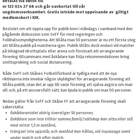
betalas via swish till
nr 123 024 27 68 och går oavkortat till vår
ungdomsverksamhet. Gratis inträde mot uppvisande av giltigt
medlemskort i KIK.
Beslutet om att öppna upp för publik kom i måndags i samband med den
pågående diskussion som SvFF för med regeringen och
Folkhälsomyndigheterna. Att tillåta max 50 personer är nu ett första steg
att tillåta publik på matcherna igen. Publik tillåts dock endast vid matcher
på inhägnad idrottsplats eller arena och förutsatt att arrangerande
förening tillsammans med åskådare kan följa rekommendationer kring
smittspridning och social distansering.
Både SvFF och Skånes Fotbollförbund är tydliga med att de nya
riktlinjerna inte innebär någon skyldighet för arrangerande förening att
tillåta publik, utan det är upp till varje förening att själva avgöra om man
vill och, på ett ansvarsfullt sätt, kan bjuda in publik om max 50 personer.
Nedan gäller från SvFF och Skåne FF att arrangerande förening skall
säkerställa:
åskådarantalet aldrig överstiger 50 personer,
åskådare som inte tillhör samma familj/sällskap kan sitta eller stå
med minst 1,5 m avstånd,
trängsel inte uppstår, och avstånd kan hållas, vid inpassage samt
under match och efter match,