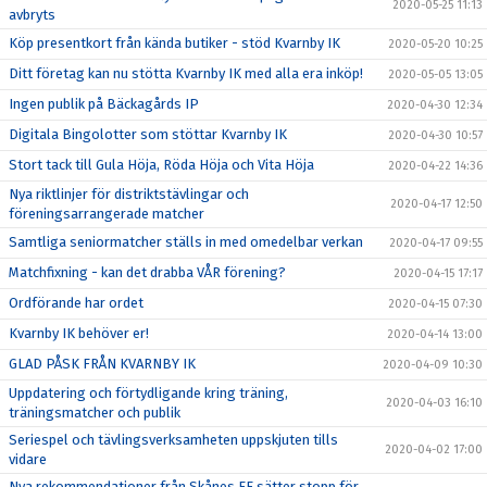
2020-05-25 11:13
avbryts
Köp presentkort från kända butiker - stöd Kvarnby IK
2020-05-20 10:25
Ditt företag kan nu stötta Kvarnby IK med alla era inköp!
2020-05-05 13:05
Ingen publik på Bäckagårds IP
2020-04-30 12:34
Digitala Bingolotter som stöttar Kvarnby IK
2020-04-30 10:57
Stort tack till Gula Höja, Röda Höja och Vita Höja
2020-04-22 14:36
Nya riktlinjer för distriktstävlingar och
2020-04-17 12:50
föreningsarrangerade matcher
Samtliga seniormatcher ställs in med omedelbar verkan
2020-04-17 09:55
Matchfixning - kan det drabba VÅR förening?
2020-04-15 17:17
Ordförande har ordet
2020-04-15 07:30
Kvarnby IK behöver er!
2020-04-14 13:00
GLAD PÅSK FRÅN KVARNBY IK
2020-04-09 10:30
Uppdatering och förtydligande kring träning,
2020-04-03 16:10
träningsmatcher och publik
Seriespel och tävlingsverksamheten uppskjuten tills
2020-04-02 17:00
vidare
Nya rekommendationer från Skånes FF sätter stopp för