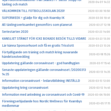
2020-04-01 14:32
tävling och match
VÄLKOMMEN TILL FOTBOLLSSKOLAN 2020!
2020-03-30 10:50
SUPERWEEK = glädje för dig och Kvarnby IK
2020-03-30 10:41
All tävlingsverksamhet genomförs som planerat
2020-03-27 12:18
Seriestarten 2020
2020-03-23 14:00
KANSLIET STÄNGT FÖR ICKE BOKADE BESÖK TILLS VIDARE
2020-03-23 13:30
Lär känna Sponsorhuset och få en gratis Trisslott
2020-03-23 13:26
Förtydligande om träning och match kring nuvarande
2020-03-18 15:26
händelseutveckling
Uppdatering gällande coronaviruset - god handhygien
2020-03-17 15:45
Senaste uppdateringen gällande coronaviruset /20200313
2020-03-13 14:35
14:35
Information coronaviruset - ledarutbildning INSTÄLLD
2020-03-13 12:00
Uppdatering kring coronaviruset
2020-03-12 14:45
Information med anledning av coronaviruset och Covid-19
2020-03-06 15:00
Föreningserbjudande hos Nordic Wellness för Kvarnbys
2020-03-05 17:15
medlemmar