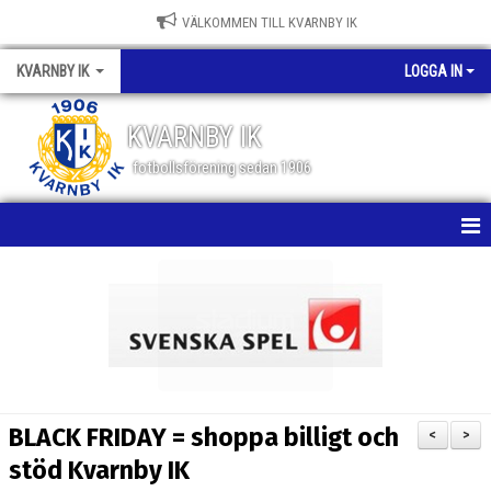
VÄLKOMMEN TILL KVARNBY IK
KVARNBY IK
LOGGA IN
KVARNBY IK
fotbollsförening sedan 1906
HEM
NYHETER
KALENDER
OM KLUBBEN
BLACK FRIDAY = shoppa billigt och
<
>
BILDGALLERI
stöd Kvarnby IK