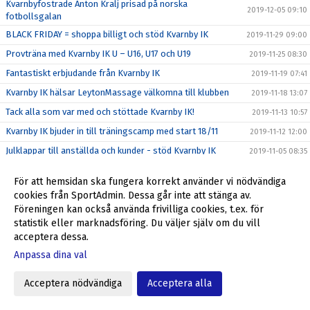
Kvarnbyfostrade Anton Kralj prisad på norska
2019-12-05 09:10
fotbollsgalan
BLACK FRIDAY = shoppa billigt och stöd Kvarnby IK
2019-11-29 09:00
Provträna med Kvarnby IK U – U16, U17 och U19
2019-11-25 08:30
Fantastiskt erbjudande från Kvarnby IK
2019-11-19 07:41
Kvarnby IK hälsar LeytonMassage välkomna till klubben
2019-11-18 13:07
Tack alla som var med och stöttade Kvarnby IK!
2019-11-13 10:57
Kvarnby IK bjuder in till träningscamp med start 18/11
2019-11-12 12:00
Julklappar till anställda och kunder - stöd Kvarnby IK
2019-11-05 08:35
Höst/vinter = Stora intäkter från Sponsorhuset
2019-10-29 11:24
För att hemsidan ska fungera korrekt använder vi nödvändiga
Richard, Max och Niklas förlänger - leder återtåget
2019-10-25 16:00
cookies från SportAdmin. Dessa går inte att stänga av.
Föreningen kan också använda frivilliga cookies, t.ex. för
Stadium Memberdays - 25% rabatt!
2019-10-25 09:15
statistik eller marknadsföring. Du väljer själv om du vill
P04 klara för P16 Nationella 2020
2019-10-20 12:31
acceptera dessa.
P04 kvalar till P16 Nationella 2020
2019-10-16 16:44
Anpassa dina val
Föreningsdagar på Stadium Svågertorp börjar nu
2019-10-07 10:00
Acceptera nödvändiga
Acceptera alla
Ulf Jansson om återkomsten till Kvarnby IK
2019-10-05 09:00
Stöd Kvarnby IK när du handlar på Flügger Färg
2019-10-04 12:29