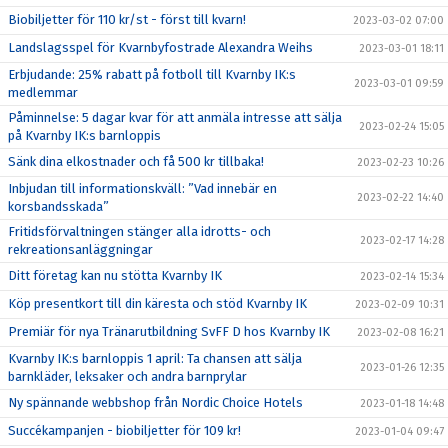
Biobiljetter för 110 kr/st - först till kvarn!
2023-03-02 07:00
Landslagsspel för Kvarnbyfostrade Alexandra Weihs
2023-03-01 18:11
Erbjudande: 25% rabatt på fotboll till Kvarnby IK:s
2023-03-01 09:59
medlemmar
Påminnelse: 5 dagar kvar för att anmäla intresse att sälja
2023-02-24 15:05
på Kvarnby IK:s barnloppis
Sänk dina elkostnader och få 500 kr tillbaka!
2023-02-23 10:26
Inbjudan till informationskväll: ”Vad innebär en
2023-02-22 14:40
korsbandsskada”
Fritidsförvaltningen stänger alla idrotts- och
2023-02-17 14:28
rekreationsanläggningar
Ditt företag kan nu stötta Kvarnby IK
2023-02-14 15:34
Köp presentkort till din käresta och stöd Kvarnby IK
2023-02-09 10:31
Premiär för nya Tränarutbildning SvFF D hos Kvarnby IK
2023-02-08 16:21
Kvarnby IK:s barnloppis 1 april: Ta chansen att sälja
2023-01-26 12:35
barnkläder, leksaker och andra barnprylar
Ny spännande webbshop från Nordic Choice Hotels
2023-01-18 14:48
Succékampanjen - biobiljetter för 109 kr!
2023-01-04 09:47