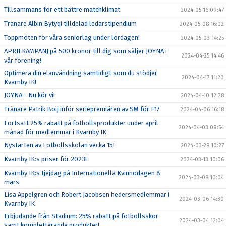
Tillsammans för ett bättre matchklimat
2024-05-16 09:47
Tränare Albin Bytyqi tilldelad ledarstipendium
2024-05-08 16:02
Toppmöten för våra seniorlag under lördagen!
2024-05-03 14:25
APRILKAMPANJ på 500 kronor till dig som säljer JOYNA i
2024-04-25 14:46
vår förening!
Optimera din elanvändning samtidigt som du stödjer
2024-04-17 11:20
Kvarnby IK!
JOYNA - Nu kör vi!
2024-04-10 12:28
Tränare Patrik Boij inför seriepremiären av SM för F17
2024-04-06 16:18
Fortsatt 25% rabatt på fotbollsprodukter under april
2024-04-03 09:54
månad för medlemmar i Kvarnby IK
Nystarten av Fotbollsskolan vecka 15!
2024-03-28 10:27
Kvarnby IK:s priser för 2023!
2024-03-13 10:06
Kvarnby IK:s tjejdag på Internationella Kvinnodagen 8
2024-03-08 10:04
mars
Lisa Appelgren och Robert Jacobsen hedersmedlemmar i
2024-03-06 14:30
Kvarnby IK
Erbjudande från Stadium: 25% rabatt på fotbollsskor
2024-03-04 12:04
samt kompletterande produkter!