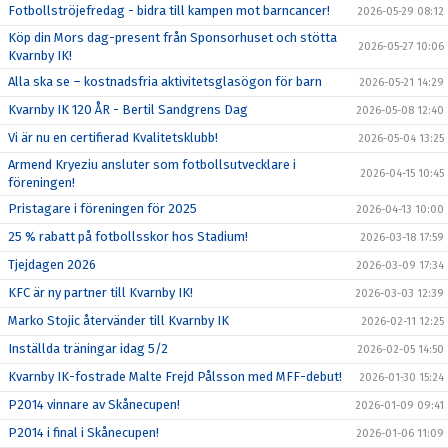
Fotbollströjefredag - bidra till kampen mot barncancer!
2026-05-29 08:12
Köp din Mors dag-present från Sponsorhuset och stötta
2026-05-27 10:06
Kvarnby IK!
Alla ska se – kostnadsfria aktivitetsglasögon för barn
2026-05-21 14:29
Kvarnby IK 120 ÅR - Bertil Sandgrens Dag
2026-05-08 12:40
Vi är nu en certifierad Kvalitetsklubb!
2026-05-04 13:25
Armend Kryeziu ansluter som fotbollsutvecklare i
2026-04-15 10:45
föreningen!
Pristagare i föreningen för 2025
2026-04-13 10:00
25 % rabatt på fotbollsskor hos Stadium!
2026-03-18 17:59
Tjejdagen 2026
2026-03-09 17:34
KFC är ny partner till Kvarnby IK!
2026-03-03 12:39
Marko Stojic återvänder till Kvarnby IK
2026-02-11 12:25
Inställda träningar idag 5/2
2026-02-05 14:50
Kvarnby IK-fostrade Malte Frejd Pålsson med MFF-debut!
2026-01-30 15:24
P2014 vinnare av Skånecupen!
2026-01-09 09:41
P2014 i final i Skånecupen!
2026-01-06 11:09