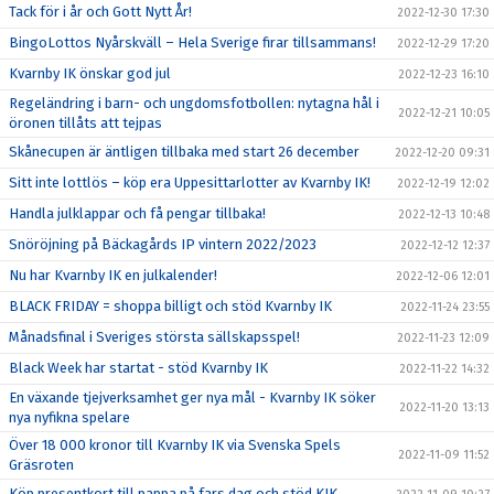
Tack för i år och Gott Nytt År!
2022-12-30 17:30
BingoLottos Nyårskväll – Hela Sverige firar tillsammans!
2022-12-29 17:20
Kvarnby IK önskar god jul
2022-12-23 16:10
Regeländring i barn- och ungdomsfotbollen: nytagna hål i
2022-12-21 10:05
öronen tillåts att tejpas
Skånecupen är äntligen tillbaka med start 26 december
2022-12-20 09:31
Sitt inte lottlös – köp era Uppesittarlotter av Kvarnby IK!
2022-12-19 12:02
Handla julklappar och få pengar tillbaka!
2022-12-13 10:48
Snöröjning på Bäckagårds IP vintern 2022/2023
2022-12-12 12:37
Nu har Kvarnby IK en julkalender!
2022-12-06 12:01
BLACK FRIDAY = shoppa billigt och stöd Kvarnby IK
2022-11-24 23:55
Månadsfinal i Sveriges största sällskapsspel!
2022-11-23 12:09
Black Week har startat - stöd Kvarnby IK
2022-11-22 14:32
En växande tjejverksamhet ger nya mål - Kvarnby IK söker
2022-11-20 13:13
nya nyfikna spelare
Över 18 000 kronor till Kvarnby IK via Svenska Spels
2022-11-09 11:52
Gräsroten
Köp presentkort till pappa på fars dag och stöd KIK