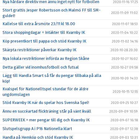
Nya hårdare direktiv men ännu inget nytt för fotbollen
2020-11-16 17:25
Stort grattis Jesper Robertsson och Malmö FF till SM-
2020-11-09 11:02
guldet!
Kallelse till extra årsmöte 23/11 kl 18.00
2020-11-07 18:53
Stora shoppingdagar = Intäkter till Kvarnby IK
2020-11-04 10:22
Köp presentkort till pappa och stöd Kvarnby IK
2020-11-02 14:16
Skärpta restriktioner påverkar Kvarnby IK
2020-10-28 20:30
Nya lokala restriktioner införda av Region Skåne
2020-10-27 16:02
Detta gäller vid inomhusfotboll och futsal
2020-10-27 09:58
Lägg till Handla Smart så får du pengar tillbaka på alla
2020-10-20 14:33
köp!
Kvalspel för Nationelltspel stundar för de äldre
2020-10-15 12:55
ungdomslagen
Stöd Kvarnby IK när du spelar hos Svenska Spel!
2020-09-25 10:27
Ännu en succéartad flickträning står på vänt ikväll
2020-09-09 10:59
SUPERWEEK = mer pengar till dig och Kvarnby IK
2020-09-07 16:18
Slutspelsgrupp A i P16 Nationella klart
2020-09-07 12:38
Handla på Hemköp och stöd Kvarnby IK
2020-09-03 12:31