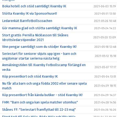
Boka hotell och stöd samtidigt Kvarnby IK
2021-06-03 15:19
Stötta Kvarnby IK via Sponsorhuset!
2021-05-31 13:50
Ledarenkät Barnfotbollscoachen
2021-05-26 10:48
Gör mamma glad och stötta samtidigt Kvarnby IK
2021-05-24 14:22
Stort grattis Pernilla Nicklasson till Skånes
2021-05-20 13:09
Idrottsledarstipendier 2021
Vinn pengar samtidigt som du stödjer Kvarnby IK!
2021-05-18 12:48
Seriestart för seniorer skjuts upp igen - barn och
2021-05-12 15:18
ungdomar startar serierna nästa helg
Anmälningstiden till Kvarnby Fotbollscamp förlängd en
2021-05-07 17:17
vecka
Köp presentkort och stöd Kvarnby IK
2021-05-04 13:51
Nu får alla barn och unga födda 2002 eller senare spela
2021-04-29 18:15
match
Köp presentkort från kända butiker - stöd Kvarnby IK!
2021-04-29 14:37
FHM: "Barn och unga kan spela matcher utomhus"
2021-04-28 14:56
Skånes FF: "Seriestart framflyttad till 22-23 maj"
2021-04-26 16:26
Stort tack till Gula Höja, Röda Höja och Vita Höja