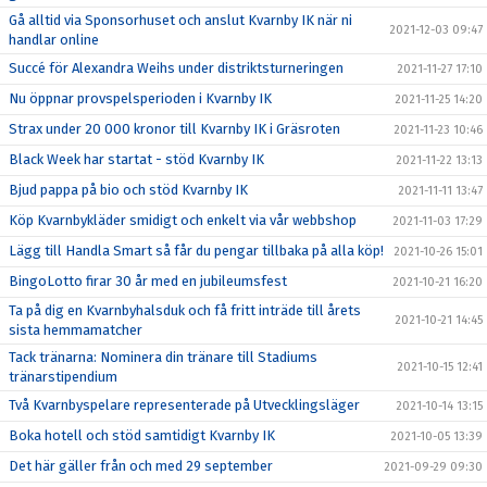
Gå alltid via Sponsorhuset och anslut Kvarnby IK när ni
2021-12-03 09:47
handlar online
Succé för Alexandra Weihs under distriktsturneringen
2021-11-27 17:10
Nu öppnar provspelsperioden i Kvarnby IK
2021-11-25 14:20
Strax under 20 000 kronor till Kvarnby IK i Gräsroten
2021-11-23 10:46
Black Week har startat - stöd Kvarnby IK
2021-11-22 13:13
Bjud pappa på bio och stöd Kvarnby IK
2021-11-11 13:47
Köp Kvarnbykläder smidigt och enkelt via vår webbshop
2021-11-03 17:29
Lägg till Handla Smart så får du pengar tillbaka på alla köp!
2021-10-26 15:01
BingoLotto firar 30 år med en jubileumsfest
2021-10-21 16:20
Ta på dig en Kvarnbyhalsduk och få fritt inträde till årets
2021-10-21 14:45
sista hemmamatcher
Tack tränarna: Nominera din tränare till Stadiums
2021-10-15 12:41
tränarstipendium
Två Kvarnbyspelare representerade på Utvecklingsläger
2021-10-14 13:15
Boka hotell och stöd samtidigt Kvarnby IK
2021-10-05 13:39
Det här gäller från och med 29 september
2021-09-29 09:30