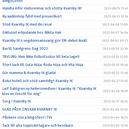
BingoLotto!
Handla inför midsommar och stötta Kvarnby IK!
2023-06-15 11:43
Ny webbshop fylld med presentkort
2023-06-13 12:16
Stöd Kvarnby IK med din resa!
2023-06-08 11:00
Exklusivt erbjudande hos Nikita Hair
2023-06-07 14:04
Kvarnby IK:s ungdomsansvarig gör EM-debut ikväll
2023-06-02 09:21
Bertil Sandgrens Dag 2023
2023-05-29 23:10
TÄVLING: Vinn Nike fotbollsskor till hela laget!
2023-05-25 12:00
Stort tack till Gula Höja, Röda Höja och Vita Höja
2023-05-25 10:46
Gör mamma & Kvarnby IK glada!
2023-05-22 12:46
Boka hotell och stöd samtidigt Kvarnby IK
2023-04-27 15:40
Leif Dahlgren ny hedersmedlem i Kvarnby IK: "Kvarnby IK
2023-04-26 16:05
blev en livsstil för mig"
Sorg i Kvarnby IK
2023-04-17 16:30
GLAD PÅSK ÖNSKAR KVARNBY IK
2023-04-06 14:30
Påskens stora bingofest i TV4
2023-04-04 16:23
Tack till alla loppisdeltagare och besökare
2023-04-03 13:59