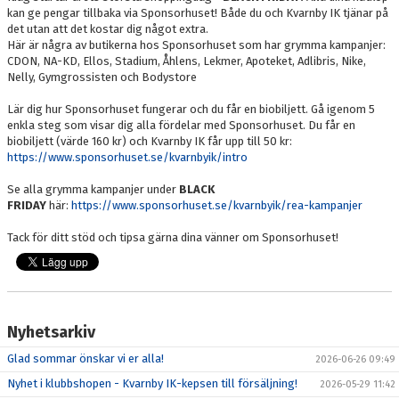
kan ge pengar tillbaka via Sponsorhuset! Både du och Kvarnby IK tjänar på
det utan att det kostar dig något extra.
Här är några av butikerna hos Sponsorhuset som har grymma kampanjer:
CDON, NA-KD, Ellos, Stadium, Åhlens, Lekmer, Apoteket, Adlibris, Nike,
Nelly, Gymgrossisten och Bodystore
Lär dig hur Sponsorhuset fungerar och du får en biobiljett. Gå igenom 5
enkla steg som visar dig alla fördelar med Sponsorhuset. Du får en
biobiljett (värde 160 kr) och Kvarnby IK får upp till 50 kr:
https://www.sponsorhuset.se/kvarnbyik/intro
Se alla grymma kampanjer under
BLACK
FRIDAY
här:
https://www.sponsorhuset.se/kvarnbyik/rea-kampanjer
Tack för ditt stöd och tipsa gärna dina vänner om Sponsorhuset!
Nyhetsarkiv
Glad sommar önskar vi er alla!
2026-06-26 09:49
Nyhet i klubbshopen - Kvarnby IK-kepsen till försäljning!
2026-05-29 11:42