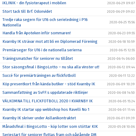
iKLINIK - din fysioterapeut i mobilen
2020-06-29 09:07
Stort tack till Brf. Odonvidet
2020-06-29 09:02
Tredje raka segern för U16 och serieledning i P16
2020-06-25 15:56
Nationella
Handla från Apoteken inför sommaren!
2020-06-23 09:55
Kvarnby IK strävar mot att bli en Diplomerad Förening
2020-06-18 10:59
Premiärseger för U16 i de nationella serierna
2020-06-15 12:55
Träningsmatcher för seniorer nu tillåtet
2020-06-14 06:00
Stor säsongsfinal i BingoLotto – nu ska alla vinster ut!
2020-06-12 09:44
Succé för premiärträningen av flickfotboll
2020-06-11 12:22
Köp presentkort från kända butiker - stöd Kvarnby IK
2020-06-09 10:39
Sammanfattning av SvFF:s uppdaterade riktlinjer
2020-06-08 14:50
VÄLKOMNA TILL FLICKFOTBOLL 2020 I KVARNBY IK
2020-06-05 15:24
Kvarnby IK startar upp webbshop hos Ravelli No 1
2020-06-01 11:44
Kvarnby IK skriver under Asllanikontraktet
2020-06-01 09:39
Månadsfinal i BingoLotto - köp lotter som stöttar KIK
2020-05-28 10:06
Seriestart för seniorer flyttas fram och pågående DM