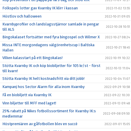
2022-11-09 10:27
Folkspels lotter gav Kvarnby IK klirr i kassan
2022-11-02 13:55
Höstlov och halloween
2022-10-31 09:05
Kvarnbyprofiler och landslagsstjärnor samlade in pengar
2022-10-28 10:51
till ALS
Bingokalaset fortsätter med fyra bingospel och Wilmer X
2022-10-27 08:24
Missa INTE morgondagens välgörenhetscup i Baltiska
2022-10-21 18:45
Hallen
Vilken kalasstart på ett Bingokalas!
2022-10-19 10:32
Stötta Kvarnby IK och köp biobiljetter för 105 kr/st - först
2022-10-13 11:04
till kvarn!
Stötta Kvarnby IK helt kostnadsfritt via ditt jobb!
2022-10-04 11:07
Kampanj hos Sector Alarm för alla inom Kvarnby
2022-09-29 10:58
Få en biobiljett via Kvarnby IK
2022-09-22 10:30
Vinn biljetter till MFF med laget!
2022-09-13 09:48
25% rabatt på Nikes fotbollssortiment för Kvarnby IK:s
2022-09-08 09:50
medlemmar
Höstpremiären av gåfotbollen blev en succé
2022-09-01 15:05