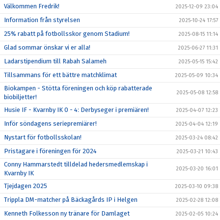
Välkommen Fredrik!
2025-12-09 23:04
Information från styrelsen
2025-10-24 17:57
25% rabatt på fotbollsskor genom Stadium!
2025-08-15 11:14
Glad sommar önskar vi er alla!
2025-06-27 11:31
Ladarstipendium till Rabah Salameh
2025-05-15 15:42
Tillsammans för ett bättre matchklimat
2025-05-09 10:34
Biokampen - Stötta föreningen och köp rabatterade
2025-05-08 12:58
biobiljetter!
Husie IF - Kvarnby IK 0 - 4: Derbyseger i premiären!
2025-04-07 12:23
Inför söndagens seriepremiärer!
2025-04-04 12:19
Nystart för fotbollsskolan!
2025-03-24 08:42
Pristagare i föreningen för 2024
2025-03-21 10:43
Conny Hammarstedt tilldelad hedersmedlemskap i
2025-03-20 16:01
Kvarnby IK
Tjejdagen 2025
2025-03-10 09:38
Trippla DM-matcher på Bäckagårds IP i Helgen
2025-02-28 12:08
Kenneth Folkesson ny tränare för Damlaget
2025-02-05 10:24