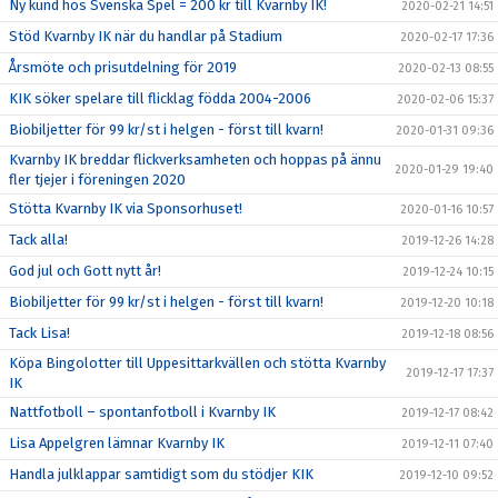
Ny kund hos Svenska Spel = 200 kr till Kvarnby IK!
2020-02-21 14:51
Stöd Kvarnby IK när du handlar på Stadium
2020-02-17 17:36
Årsmöte och prisutdelning för 2019
2020-02-13 08:55
KIK söker spelare till flicklag födda 2004-2006
2020-02-06 15:37
Biobiljetter för 99 kr/st i helgen - först till kvarn!
2020-01-31 09:36
Kvarnby IK breddar flickverksamheten och hoppas på ännu
2020-01-29 19:40
fler tjejer i föreningen 2020
Stötta Kvarnby IK via Sponsorhuset!
2020-01-16 10:57
Tack alla!
2019-12-26 14:28
God jul och Gott nytt år!
2019-12-24 10:15
Biobiljetter för 99 kr/st i helgen - först till kvarn!
2019-12-20 10:18
Tack Lisa!
2019-12-18 08:56
Köpa Bingolotter till Uppesittarkvällen och stötta Kvarnby
2019-12-17 17:37
IK
Nattfotboll – spontanfotboll i Kvarnby IK
2019-12-17 08:42
Lisa Appelgren lämnar Kvarnby IK
2019-12-11 07:40
Handla julklappar samtidigt som du stödjer KIK
2019-12-10 09:52