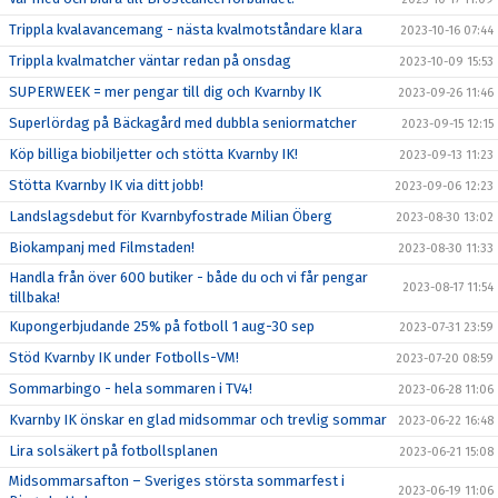
Trippla kvalavancemang - nästa kvalmotståndare klara
2023-10-16 07:44
Trippla kvalmatcher väntar redan på onsdag
2023-10-09 15:53
SUPERWEEK = mer pengar till dig och Kvarnby IK
2023-09-26 11:46
Superlördag på Bäckagård med dubbla seniormatcher
2023-09-15 12:15
Köp billiga biobiljetter och stötta Kvarnby IK!
2023-09-13 11:23
Stötta Kvarnby IK via ditt jobb!
2023-09-06 12:23
Landslagsdebut för Kvarnbyfostrade Milian Öberg
2023-08-30 13:02
Biokampanj med Filmstaden!
2023-08-30 11:33
Handla från över 600 butiker - både du och vi får pengar
2023-08-17 11:54
tillbaka!
Kupongerbjudande 25% på fotboll 1 aug-30 sep
2023-07-31 23:59
Stöd Kvarnby IK under Fotbolls-VM!
2023-07-20 08:59
Sommarbingo - hela sommaren i TV4!
2023-06-28 11:06
Kvarnby IK önskar en glad midsommar och trevlig sommar
2023-06-22 16:48
Lira solsäkert på fotbollsplanen
2023-06-21 15:08
Midsommarsafton – Sveriges största sommarfest i
2023-06-19 11:06