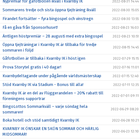
Nypremiär för gåfotbollen ikväll i Kvarnby IK
2022-08-31 14:44
Sommarens tredje och sista öppna tjejträning ikväll
2022-08-30 15:05
Firandet fortsätter – fyra bingospel och vinstregn
2022-08-30 13:55
Få en gåva från Sponsorhuset!
2022-08-23 16:03
Äntligen höstpremiär – 28 augusti med extra bingospel
2022-08-23 10:51
Öppna tjejträningar i Kvarnby IK är tillbaka för tredje
2022-08-15 14:45
sommaren i följd
Gåfotbollen är tillbaka i Kvarnby IK i höst igen
2022-07-29 15:15
Prova Storytel gratis i 40 dagar!
2022-07-16 11:01
Kvarnbydeltagande under pågående världsmästerskap
2022-07-15 12:40
Stöd Kvarnby IK via Stadium - Bonus till alla!
2022-07-11 12:35
Kvarnby IK är en del av Flüggerandelen – 20% rabatt till
2022-07-01 09:11
föreningens supportrar
BingoLottos Sommarkväll – varje söndag hela
2022-06-29 08:20
sommaren!
Boka hotell och stöd samtidigt Kvarnby IK
2022-06-28 10:21
KVARNBY IK ÖNSKAR EN SKÖN SOMMAR OCH HÄRLIG
2022-06-23 12:10
MIDSOMMAR!