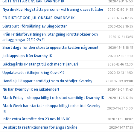
GOTT NYTT ÅR ÖNSKAR KVARNBY IK
2020-12-31 17:50
Nya direktiv: Högst åtta personer vid träning oavsett ålder
2020-12-30 14:25
EN RIKTIGT GOD JUL ÖNSKAR KVARNBY IK
2020-12-24 07:25
Slutspurt i försäljning av Bingolotter
2020-12-22 16:35
Från Fritidsförvaltningen: Stängning idrottslokaler och
2020-12-21 13:55
anläggningar 21/12-24/1
Snart dags för den största uppesittarkvällen någonsin!
2020-12-18 16:45
Julklappstips från Kvarnby IK
2020-12-16 16:10
Bäckagårds IP stängt till och med 11 januari
2020-12-16 12:30
Uppdaterade riktlinjer kring Covid-19
2020-12-13 14:50
Handla julklappar samtidigt som du stödjer Kvarnby
2020-12-09 09:08
Nu har Kvarnby IK en julkalender!
2020-12-04 11:43
Black Friday = shoppa billigt och stöd samtidigt Kvarnby IK
2020-11-26 12:54
Black Week har startat - shoppa billigt och stöd Kvarnby
2020-11-23 10:00
IK
Inför extra årsmöte den 23 nov kl 18.00
2020-11-19 10:02
De skärpta restriktionerna förlängs i Skåne
2020-11-17 17:35