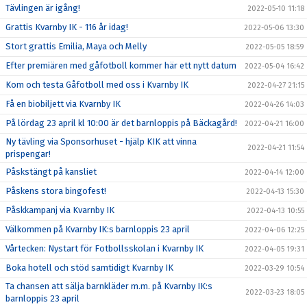
Tävlingen är igång!
2022-05-10 11:18
Grattis Kvarnby IK - 116 år idag!
2022-05-06 13:30
Stort grattis Emilia, Maya och Melly
2022-05-05 18:59
Efter premiären med gåfotboll kommer här ett nytt datum
2022-05-04 16:42
Kom och testa Gåfotboll med oss i Kvarnby IK
2022-04-27 21:15
Få en biobiljett via Kvarnby IK
2022-04-26 14:03
På lördag 23 april kl 10:00 är det barnloppis på Bäckagård!
2022-04-21 16:00
Ny tävling via Sponsorhuset - hjälp KIK att vinna
2022-04-21 11:54
prispengar!
Påskstängt på kansliet
2022-04-14 12:00
Påskens stora bingofest!
2022-04-13 15:30
Påskkampanj via Kvarnby IK
2022-04-13 10:55
Välkommen på Kvarnby IK:s barnloppis 23 april
2022-04-06 12:25
Vårtecken: Nystart för Fotbollsskolan i Kvarnby IK
2022-04-05 19:31
Boka hotell och stöd samtidigt Kvarnby IK
2022-03-29 10:54
Ta chansen att sälja barnkläder m.m. på Kvarnby IK:s
2022-03-23 18:05
barnloppis 23 april