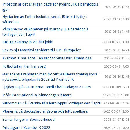
Imorgon är det äntligen dags för Kvarnby IK:s barnloppis
2023-03-31 13:45
igen
Nystarten av Fotbollsskolan vecka 15 är ett tydligt
2023-03-24 11:30
vårtecken
Påminnelse: Välkommen på Kvarnby IK:s barnloppis
2023-03-22 11:45
lördagen den 1 april
Stötta Kvarnby IK via ditt jobb!
2023-03-22 11:00
Sex av sju Kvarnbylag vidare till DM-slutspelet
2023-03-21 14:21
Kvarnby IK har sorg - en stor förebild har lämnat oss
2023-03-19 12:25
Fotbollsfamiljen har sorg
2023-03-18 17:03
Mer energi i vardagen med Nordic Wellness träningskort –
2023-03-16 12:45
nytt specialerbjudande 2023 till Kvarnby IK
Tjejdagen på den internationella kvinnodagen 8 mars
2023-03-09 15:31
Inför Internationella kvinnodagen 8 mars
2023-03-08 16:08
Välkommen på Kvarnby IK:s barnloppis lördagen den 1 april
2023-03-07 14:46
Planerna på Bäckagård är gröna och fullt spelbara
2023-03-07 12:30
Så här fungerar Sponsorhuset!
2023-03-07 12:21
Pristagare i Kvarnby IK 2022
2023-03-06 17:20