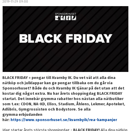
2019-11-29 09:00
DOKUMENT
MEDLEMSKAP
LEDARE
KONTAKT
BLACK FRIDAY = pengar till Kvarnby IK. Du vet väl att alla dina
nätköp och julklappar kan ge pengar tillbaka om du går via
Sponsorhuset? Både du och Kvarnby IK tjänar på det utan att det
kostar dig något extra. Nu har årets shoppingdag BLACK FRIDAY
startat. Det innebär grymma rabatter hos nästan alla nätbutiker
som t.ex: CDON, NA-KD, Ellos, Stadium, Åhlens, Lekmer, Apoteket,
Adlibris, Gymgrossisten och Bodystore. Se alla
grymma erbjudanden
här:
https://www.sponsorhuset.se/kvarnbyik/rea-kampanjer
Idag startar årets största shoppingdag -
BLACK FRIDAY!
Alla dina nätköp