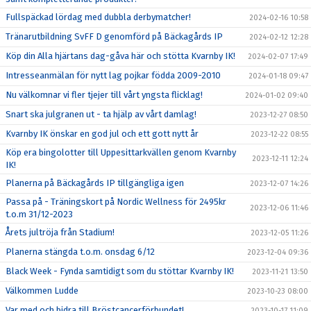
Fullspäckad lördag med dubbla derbymatcher!
2024-02-16 10:58
Tränarutbildning SvFF D genomförd på Bäckagårds IP
2024-02-12 12:28
Köp din Alla hjärtans dag-gåva här och stötta Kvarnby IK!
2024-02-07 17:49
Intresseanmälan för nytt lag pojkar födda 2009-2010
2024-01-18 09:47
Nu välkomnar vi fler tjejer till vårt yngsta flicklag!
2024-01-02 09:40
Snart ska julgranen ut - ta hjälp av vårt damlag!
2023-12-27 08:50
Kvarnby IK önskar en god jul och ett gott nytt år
2023-12-22 08:55
Köp era bingolotter till Uppesittarkvällen genom Kvarnby
2023-12-11 12:24
IK!
Planerna på Bäckagårds IP tillgängliga igen
2023-12-07 14:26
Passa på - Träningskort på Nordic Wellness för 2495kr
2023-12-06 11:46
t.o.m 31/12-2023
Årets jultröja från Stadium!
2023-12-05 11:26
Planerna stängda t.o.m. onsdag 6/12
2023-12-04 09:36
Black Week - Fynda samtidigt som du stöttar Kvarnby IK!
2023-11-21 13:50
Välkommen Ludde
2023-10-23 08:00
Var med och bidra till Bröstcancerförbundet!
2023-10-17 11:09