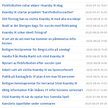
Flickfotbollen rullar vidare i Kvarnby IK idag
2020-09-02 15:07
Kvarnby IK startar projektet "Barnfotbollscoachen"
2020-09-01 14:30
Ditt företag kan nu stötta Kvarnby IK med alla era inköp!
2020-08-28 12:10
Ikväll är det återigen dags för succén med flickträning
2020-08-26 14:29
Kvarnby IK söker ideell fotograf
2020-08-26 09:59
Vi vet att du vet men här kommer en påminnelse inför
2020-08-20 11:50
hösten
Äntligen höstpremiär för BingoLotto på söndag!
2020-08-20 11:45
Handla från Media Markt och stöd Kvarnby IK
2020-08-20 10:59
Nystart av flickfotbollen efter succén i juni
2020-08-18 14:50
Enkelt sätt att stötta Kvarnby IK via Sponsorhuset!
2020-08-15 10:36
Publik på Bäckagårds IP plan A om max 50 personer
2020-08-14 10:26
Äntligen hemmapremiär för herrarna! Stöd Kvarnby IK
2020-08-04 11:01
Viktig information från Skånes FF inför höstens seriestart
2020-07-27 12:00
Stöd Kvarnby IK när du spelar hos Svenska Spel!
2020-07-08 10:59
Kansliets öppettider under sommaren
2020-06-29 09:30