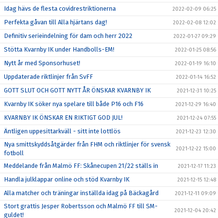
Idag hävs de flesta covidrestriktionerna
2022-02-09 06:25
Perfekta gåvan till Alla hjärtans dag!
2022-02-08 12:02
Definitiv serieindelning för dam och herr 2022
2022-01-27 09:29
Stötta Kvarnby IK under Handbolls-EM!
2022-01-25 08:56
Nytt år med Sponsorhuset!
2022-01-19 16:10
Uppdaterade riktlinjer från SvFF
2022-01-14 16:52
GOTT SLUT OCH GOTT NYTT ÅR ÖNSKAR KVARNBY IK
2021-12-31 10:25
Kvarnby IK söker nya spelare till både P16 och F16
2021-12-29 16:40
KVARNBY IK ÖNSKAR EN RIKTIGT GOD JUL!
2021-12-24 07:55
Äntligen uppesittarkväll - sitt inte lottlös
2021-12-23 12:30
Nya smittskyddsåtgärder från FHM och riktlinjer för svensk
2021-12-22 15:00
fotboll
Meddelande från Malmö FF: Skånecupen 21/22 ställs in
2021-12-17 11:23
Handla julklappar online och stöd Kvarnby IK
2021-12-15 12:48
Alla matcher och träningar inställda idag på Bäckagård
2021-12-11 09:09
Stort grattis Jesper Robertsson och Malmö FF till SM-
2021-12-04 20:42
guldet!