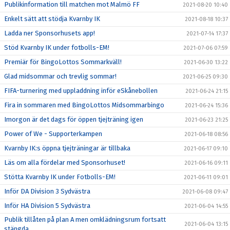
Publikinformation till matchen mot Malmö FF
2021-08-20 10:40
Enkelt sätt att stödja Kvarnby IK
2021-08-18 10:37
Ladda ner Sponsorhusets app!
2021-07-14 17:37
Stöd Kvarnby IK under fotbolls-EM!
2021-07-06 07:59
Premiär för BingoLottos Sommarkväll!
2021-06-30 13:22
Glad midsommar och trevlig sommar!
2021-06-25 09:30
FIFA-turnering med uppladdning inför eSkånebollen
2021-06-24 21:15
Fira in sommaren med BingoLottos Midsommarbingo
2021-06-24 15:36
Imorgon är det dags för öppen tjejträning igen
2021-06-23 21:25
Power of We - Supporterkampen
2021-06-18 08:56
Kvarnby IK:s öppna tjejträningar är tillbaka
2021-06-17 09:10
Läs om alla fördelar med Sponsorhuset!
2021-06-16 09:11
Stötta Kvarnby IK under Fotbolls-EM!
2021-06-11 09:01
Inför DA Division 3 Sydvästra
2021-06-08 09:47
Inför HA Division 5 Sydvästra
2021-06-04 14:55
Publik tillåten på plan A men omklädningsrum fortsatt
2021-06-04 13:15
stängda