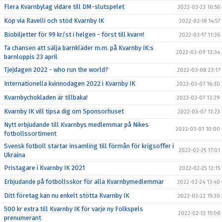
Flera Kvarnbylag vidare till DM-slutspelet
2022-03-23 10:56
Köp via Ravelli och stöd Kvarnby IK
2022-03-18 14:57
Biobiljetter för 99 kr/st i helgen - först till kvarn!
2022-03-17 11:36
Ta chansen att sälja barnkläder m.m. på Kvarnby IK:s
2022-03-09 12:34
barnloppis 23 april
Tjejdagen 2022 - who run the world?
2022-03-08 23:17
Internationella kvinnodagen 2022 i Kvarnby IK
2022-03-07 16:30
Kvarnbychokladen är tillbaka!
2022-03-07 13:29
Kvarnby IK vill tipsa dig om Sponsorhuset
2022-03-07 11:23
Nytt erbjudande till Kvarnbys medlemmar på Nikes
2022-03-01 10:00
fotbollssortiment
Svensk fotboll startar insamling till förmån för krigsoffer i
2022-02-25 17:01
Ukraina
Pristagare i Kvarnby IK 2021
2022-02-25 12:15
Erbjudande på fotbollsskor för alla Kvarnbymedlemmar
2022-02-24 13:40
Ditt företag kan nu enkelt stötta Kvarnby IK
2022-02-22 15:30
500 kr extra till Kvarnby IK för varje ny Folkspels
2022-02-13 15:08
prenumerant