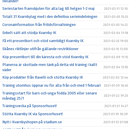
Helander!
Seriestarten framskjuten för alla lag till helgen 1-2 maj
2021-03-11 12:10
Totalt 31 Kvarnbylag med i den definitiva serieindelningen
2021-03-05 15:25
Coronainformation från fritidsförvaltningen
2021-03-05 14:32
Enkelt sätt att stödja Kvarnby IK
2021-03-04 11:18
Få ett presentkort och stöd samtidigt Kvarnby IK
2021-02-25 19:05
Skånes riktlinjer utifrån gällande restriktioner
2021-02-15 12:00
Köp presentkort till din käresta och stöd Kvarnby IK
2021-02-09 11:15
Planerna är skottade men tänk på detta vid träning i kallt
2021-02-04 13:55
väder
Köp produkter från Ravelli och stötta Kvarnby IK
2021-02-03 12:44
Träning utomhus öppnar nu för alla från och med 1 februari
2021-01-29 16:45
Träningsstart för barn och unga födda 2005 eller senare
2021-01-22 19:25
måndag 25/1
Träningsvecka på Sponsorhuset!
2021-01-21 14:27
Stötta Kvarnby IK via Sponsorhuset!
2021-01-19 10:39
Nytt i Kvarnbyshopen på stadium.se
2021-01-13 07:08