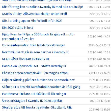
2021-04-22 10:20
Ditt företag kan nu stötta Kvarnby IK med alla era inköp!
2021-04-15 09:10
Grattis till den Allsvenskadebuten Anton Kralj
2021-04-13 13:16
Gör i ordning appen Min Fotboll inför 2021
2021-04-12 14:41
DM 2021 ställs in helt
2021-04-12 12:56
Hjälp Kvarnby IK tjäna 500 kr och få själv ett multi-
2021-04-09 14:03
presentkort på 250 kr!
Coronainformation från fritidsförvaltningen
2021-04-09 13:13
Northmill Bank går in som partner i Kvarnby IK
2021-04-09 10:28
GLAD PÅSK ÖNSKAR KVARNBY IK
2021-04-01 10:00
Handla via Sponsorhuset - stötta Kvarnby IK
2021-03-30 09:51
Påskens stora hemmakväll – en magisk afton!
2021-03-29 14:25
Höjd ersättning på flera butiker hos Sponsorhuset!
2021-03-23 15:05
Skånes FF:s projekt Barnfotbollscoachen är i full gång
2021-03-18 15:24
Pantamera: Enklare att skänka till föreningar
2021-03-18 13:44
Årets pristagare i Kvarnby IK 2020 utdelat
2021-03-12 16:17
Stort grattis till första ligatiteln i Skottland, Filip
2021-03-12 11:20