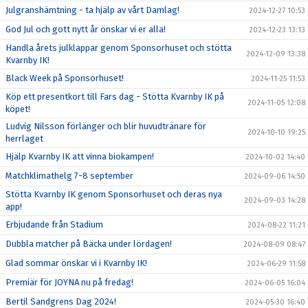
Julgranshämtning - ta hjälp av vårt Damlag!
2024-12-27 10:53
God Jul och gott nytt år önskar vi er alla!
2024-12-23 13:13
Handla årets julklappar genom Sponsorhuset och stötta
2024-12-09 13:38
Kvarnby IK!
Black Week på Sponsorhuset!
2024-11-25 11:53
Köp ett presentkort till Fars dag - Stötta Kvarnby IK på
2024-11-05 12:08
köpet!
Ludvig Nilsson förlänger och blir huvudtränare för
2024-10-10 19:25
herrlaget
Hjälp Kvarnby IK att vinna biokampen!
2024-10-02 14:40
Matchklimathelg 7-8 september
2024-09-06 14:50
Stötta Kvarnby IK genom Sponsorhuset och deras nya
2024-09-03 14:28
app!
Erbjudande från Stadium
2024-08-22 11:21
Dubbla matcher på Bäcka under lördagen!
2024-08-09 08:47
Glad sommar önskar vi i Kvarnby IK!
2024-06-29 11:58
Premiär för JOYNA nu på fredag!
2024-06-05 16:04
Bertil Sandgrens Dag 2024!
2024-05-30 16:40