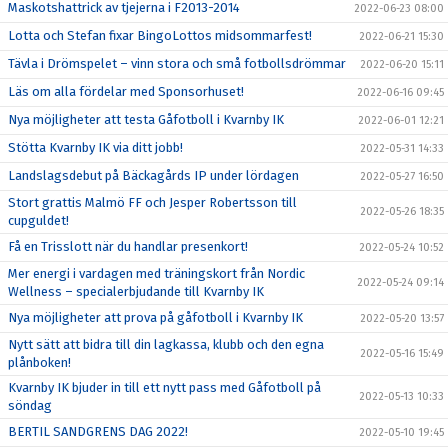
Maskotshattrick av tjejerna i F2013-2014
2022-06-23 08:00
Lotta och Stefan fixar BingoLottos midsommarfest!
2022-06-21 15:30
Tävla i Drömspelet – vinn stora och små fotbollsdrömmar
2022-06-20 15:11
Läs om alla fördelar med Sponsorhuset!
2022-06-16 09:45
Nya möjligheter att testa Gåfotboll i Kvarnby IK
2022-06-01 12:21
Stötta Kvarnby IK via ditt jobb!
2022-05-31 14:33
Landslagsdebut på Bäckagårds IP under lördagen
2022-05-27 16:50
Stort grattis Malmö FF och Jesper Robertsson till
2022-05-26 18:35
cupguldet!
Få en Trisslott när du handlar presenkort!
2022-05-24 10:52
Mer energi i vardagen med träningskort från Nordic
2022-05-24 09:14
Wellness – specialerbjudande till Kvarnby IK
Nya möjligheter att prova på gåfotboll i Kvarnby IK
2022-05-20 13:57
Nytt sätt att bidra till din lagkassa, klubb och den egna
2022-05-16 15:49
plånboken!
Kvarnby IK bjuder in till ett nytt pass med Gåfotboll på
2022-05-13 10:33
söndag
BERTIL SANDGRENS DAG 2022!
2022-05-10 19:45