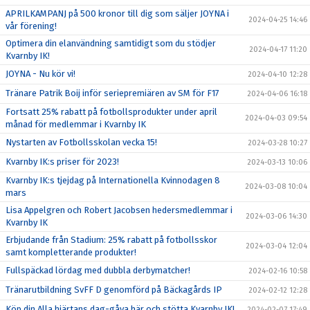
APRILKAMPANJ på 500 kronor till dig som säljer JOYNA i
2024-04-25 14:46
vår förening!
Optimera din elanvändning samtidigt som du stödjer
2024-04-17 11:20
Kvarnby IK!
JOYNA - Nu kör vi!
2024-04-10 12:28
Tränare Patrik Boij inför seriepremiären av SM för F17
2024-04-06 16:18
Fortsatt 25% rabatt på fotbollsprodukter under april
2024-04-03 09:54
månad för medlemmar i Kvarnby IK
Nystarten av Fotbollsskolan vecka 15!
2024-03-28 10:27
Kvarnby IK:s priser för 2023!
2024-03-13 10:06
Kvarnby IK:s tjejdag på Internationella Kvinnodagen 8
2024-03-08 10:04
mars
Lisa Appelgren och Robert Jacobsen hedersmedlemmar i
2024-03-06 14:30
Kvarnby IK
Erbjudande från Stadium: 25% rabatt på fotbollsskor
2024-03-04 12:04
samt kompletterande produkter!
Fullspäckad lördag med dubbla derbymatcher!
2024-02-16 10:58
Tränarutbildning SvFF D genomförd på Bäckagårds IP
2024-02-12 12:28
Köp din Alla hjärtans dag-gåva här och stötta Kvarnby IK!
2024-02-07 17:49