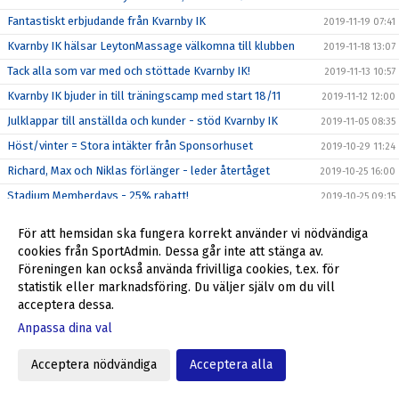
Fantastiskt erbjudande från Kvarnby IK
2019-11-19 07:41
Kvarnby IK hälsar LeytonMassage välkomna till klubben
2019-11-18 13:07
Tack alla som var med och stöttade Kvarnby IK!
2019-11-13 10:57
Kvarnby IK bjuder in till träningscamp med start 18/11
2019-11-12 12:00
Julklappar till anställda och kunder - stöd Kvarnby IK
2019-11-05 08:35
Höst/vinter = Stora intäkter från Sponsorhuset
2019-10-29 11:24
Richard, Max och Niklas förlänger - leder återtåget
2019-10-25 16:00
Stadium Memberdays - 25% rabatt!
2019-10-25 09:15
P04 klara för P16 Nationella 2020
2019-10-20 12:31
För att hemsidan ska fungera korrekt använder vi nödvändiga
P04 kvalar till P16 Nationella 2020
2019-10-16 16:44
cookies från SportAdmin. Dessa går inte att stänga av.
Föreningen kan också använda frivilliga cookies, t.ex. för
Föreningsdagar på Stadium Svågertorp börjar nu
2019-10-07 10:00
statistik eller marknadsföring. Du väljer själv om du vill
Ulf Jansson om återkomsten till Kvarnby IK
2019-10-05 09:00
acceptera dessa.
Stöd Kvarnby IK när du handlar på Flügger Färg
2019-10-04 12:29
Anpassa dina val
Välkommen tillbaka till Kvarnby IK, Ulf Jansson!
2019-10-04 09:30
Acceptera nödvändiga
Acceptera alla
Grymt helgerbjudande till alla i Kvarnby IK
2019-09-27 17:55
Fantastiskt erbjudande från Kvarnby IK
2019-09-23 10:20