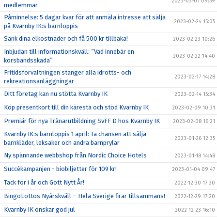
2023-03-01 09:59
medlemmar
Påminnelse: 5 dagar kvar för att anmäla intresse att sälja
2023-02-24 15:05
på Kvarnby IK:s barnloppis
Sänk dina elkostnader och få 500 kr tillbaka!
2023-02-23 10:26
Inbjudan till informationskväll: ”Vad innebär en
2023-02-22 14:40
korsbandsskada”
Fritidsförvaltningen stänger alla idrotts- och
2023-02-17 14:28
rekreationsanläggningar
Ditt företag kan nu stötta Kvarnby IK
2023-02-14 15:34
Köp presentkort till din käresta och stöd Kvarnby IK
2023-02-09 10:31
Premiär för nya Tränarutbildning SvFF D hos Kvarnby IK
2023-02-08 16:21
Kvarnby IK:s barnloppis 1 april: Ta chansen att sälja
2023-01-26 12:35
barnkläder, leksaker och andra barnprylar
Ny spännande webbshop från Nordic Choice Hotels
2023-01-18 14:48
Succékampanjen - biobiljetter för 109 kr!
2023-01-04 09:47
Tack för i år och Gott Nytt År!
2022-12-30 17:30
BingoLottos Nyårskväll – Hela Sverige firar tillsammans!
2022-12-29 17:20
Kvarnby IK önskar god jul
2022-12-23 16:10