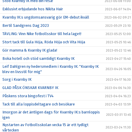
Stöd Kvarnby IK med din resa!
2023-06-08 11:00
Exklusivt erbjudande hos Nikita Hair
2023-06-07 14:04
Kvarnby IK:s ungdomsansvarig gör EM-debut ikväll
2023-06-02 09:21
Bertil Sandgrens Dag 2023
2023-05-29 23:10
TÄVLING: Vinn Nike fotbollsskor till hela laget!
2023-05-25 12:00
Stort tack till Gula Höja, Röda Höja och Vita Höja
2023-05-25 10:46
Gör mamma & Kvarnby IK glada!
2023-05-22 12:46
Boka hotell och stöd samtidigt Kvarnby IK
2023-04-27 15:40
Leif Dahlgren ny hedersmedlem i Kvarnby IK: "Kvarnby IK
2023-04-26 16:05
blev en livsstil för mig"
Sorg i Kvarnby IK
2023-04-17 16:30
GLAD PÅSK ÖNSKAR KVARNBY IK
2023-04-06 14:30
Påskens stora bingofest i TV4
2023-04-04 16:23
Tack till alla loppisdeltagare och besökare
2023-04-03 13:59
Imorgon är det äntligen dags för Kvarnby IK:s barnloppis
2023-03-31 13:45
igen
Nystarten av Fotbollsskolan vecka 15 är ett tydligt
2023-03-24 11:30
vårtecken