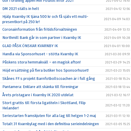
Gör i ordning appen Min Fotboll inför 2021
2021-04-12 14:41
DM 2021 ställs in helt
2021-04-12 12:56
Hjälp Kvarnby IK tjäna 500 kr och få själv ett multi-
2021-04-09 14:03
presentkort på 250 kr!
Coronainformation från fritidsförvaltningen
2021-04-09 13:13
Northmill Bank går in som partner i Kvarnby IK
2021-04-09 10:28
GLAD PÅSK ÖNSKAR KVARNBY IK
2021-04-01 10:00
Handla via Sponsorhuset - stötta Kvarnby IK
2021-03-30 09:51
Påskens stora hemmakväll – en magisk afton!
2021-03-29 14:25
Höjd ersättning på flera butiker hos Sponsorhuset!
2021-03-23 15:05
Skånes FF:s projekt Barnfotbollscoachen är i full gång
2021-03-18 15:24
Pantamera: Enklare att skänka till föreningar
2021-03-18 13:44
Årets pristagare i Kvarnby IK 2020 utdelat
2021-03-12 16:17
Stort grattis till första ligatiteln i Skottland, Filip
2021-03-12 11:20
Helander!
Seriestarten framskjuten för alla lag till helgen 1-2 maj
2021-03-11 12:10
Totalt 31 Kvarnbylag med i den definitiva serieindelningen
2021-03-05 15:25