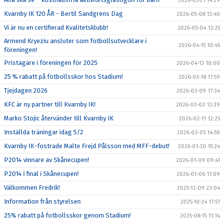
2026-05-21 14:29
Kvarnby IK 120 ÅR - Bertil Sandgrens Dag
2026-05-08 12:40
Vi är nu en certifierad Kvalitetsklubb!
2026-05-04 13:25
Armend Kryeziu ansluter som fotbollsutvecklare i
2026-04-15 10:45
föreningen!
Pristagare i föreningen för 2025
2026-04-13 10:00
25 % rabatt på fotbollsskor hos Stadium!
2026-03-18 17:59
Tjejdagen 2026
2026-03-09 17:34
KFC är ny partner till Kvarnby IK!
2026-03-03 12:39
Marko Stojic återvänder till Kvarnby IK
2026-02-11 12:25
Inställda träningar idag 5/2
2026-02-05 14:50
Kvarnby IK-fostrade Malte Frejd Pålsson med MFF-debut!
2026-01-30 15:24
P2014 vinnare av Skånecupen!
2026-01-09 09:41
P2014 i final i Skånecupen!
2026-01-06 11:09
Välkommen Fredrik!
2025-12-09 23:04
Information från styrelsen
2025-10-24 17:57
25% rabatt på fotbollsskor genom Stadium!
2025-08-15 11:14