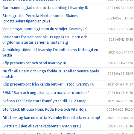
Gör mamma glad och stötta samtidigt Kvarnby IK
2021-05-24 14:22
Stort grattis Pernilla Nicklasson till Skånes
2021-05-20 13:09
Idrottsledarstipendier 2021
Vinn pengar samtidigt som du stödjer Kvarnby IK!
2021-05-18 12:48
Seriestart för seniorer skjuts upp igen - barn och
2021-05-12 15:18
ungdomar startar serierna nästa helg
Anmälningstiden till Kvarnby Fotbollscamp förlängd en
2021-05-07 17:17
vecka
Köp presentkort och stöd Kvarnby IK
2021-05-04 13:51
Nu får alla barn och unga födda 2002 eller senare spela
2021-04-29 18:15
match
Köp presentkort från kända butiker - stöd Kvarnby IK!
2021-04-29 14:37
FHM: "Barn och unga kan spela matcher utomhus"
2021-04-28 14:56
Skånes FF: "Seriestart framflyttad till 22-23 maj"
2021-04-26 16:26
Stort tack till Gula Höja, Röda Höja och Vita Höja
2021-04-22 10:20
Ditt företag kan nu stötta Kvarnby IK med alla era inköp!
2021-04-15 09:10
Grattis till den Allsvenskadebuten Anton Kralj
2021-04-13 13:16