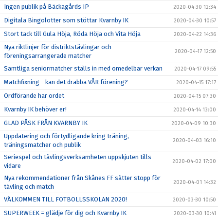
Ingen publik på Bäckagårds IP
2020-04-30 12:34
Digitala Bingolotter som stöttar Kvarnby IK
2020-04-30 10:57
Stort tack till Gula Höja, Röda Höja och Vita Höja
2020-04-22 14:36
Nya riktlinjer för distriktstävlingar och
2020-04-17 12:50
föreningsarrangerade matcher
Samtliga seniormatcher ställs in med omedelbar verkan
2020-04-17 09:55
Matchfixning - kan det drabba VÅR förening?
2020-04-15 17:17
Ordförande har ordet
2020-04-15 07:30
Kvarnby IK behöver er!
2020-04-14 13:00
GLAD PÅSK FRÅN KVARNBY IK
2020-04-09 10:30
Uppdatering och förtydligande kring träning,
2020-04-03 16:10
träningsmatcher och publik
Seriespel och tävlingsverksamheten uppskjuten tills
2020-04-02 17:00
vidare
Nya rekommendationer från Skånes FF sätter stopp för
2020-04-01 14:32
tävling och match
VÄLKOMMEN TILL FOTBOLLSSKOLAN 2020!
2020-03-30 10:50
SUPERWEEK = glädje för dig och Kvarnby IK
2020-03-30 10:41