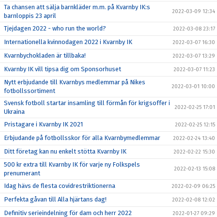
Ta chansen att sälja barnkläder m.m. på Kvarnby IK:s
2022-03-09 12:34
barnloppis 23 april
Tjejdagen 2022 - who run the world?
2022-03-08 23:17
Internationella kvinnodagen 2022 i Kvarnby IK
2022-03-07 16:30
Kvarnbychokladen är tillbaka!
2022-03-07 13:29
Kvarnby IK vill tipsa dig om Sponsorhuset
2022-03-07 11:23
Nytt erbjudande till Kvarnbys medlemmar på Nikes
2022-03-01 10:00
fotbollssortiment
Svensk fotboll startar insamling till förmån för krigsoffer i
2022-02-25 17:01
Ukraina
Pristagare i Kvarnby IK 2021
2022-02-25 12:15
Erbjudande på fotbollsskor för alla Kvarnbymedlemmar
2022-02-24 13:40
Ditt företag kan nu enkelt stötta Kvarnby IK
2022-02-22 15:30
500 kr extra till Kvarnby IK för varje ny Folkspels
2022-02-13 15:08
prenumerant
Idag hävs de flesta covidrestriktionerna
2022-02-09 06:25
Perfekta gåvan till Alla hjärtans dag!
2022-02-08 12:02
Definitiv serieindelning för dam och herr 2022
2022-01-27 09:29