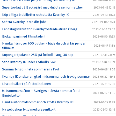
SUPERWEEK = mer pengar till dig och Kvarnby IK
2023-09-26 11:46
Superlördag på Bäckagård med dubbla seniormatcher
2023-09-15 12:15
Köp billiga biobiljetter och stötta Kvarnby IK!
2023-09-13 11:23
Stötta Kvarnby IK via ditt jobb!
2023-09-06 12:23
Landslagsdebut för Kvarnbyfostrade Milian Öberg
2023-08-30 13:02
Biokampanj med Filmstaden!
2023-08-30 11:33
Handla från över 600 butiker - både du och vi får pengar
2023-08-17 11:54
tillbaka!
Kupongerbjudande 25% på fotboll 1 aug-30 sep
2023-07-31 23:59
Stöd Kvarnby IK under Fotbolls-VM!
2023-07-20 08:59
Sommarbingo - hela sommaren i TV4!
2023-06-28 11:06
Kvarnby IK önskar en glad midsommar och trevlig sommar
2023-06-22 16:48
Lira solsäkert på fotbollsplanen
2023-06-21 15:08
Midsommarsafton – Sveriges största sommarfest i
2023-06-19 11:06
BingoLotto!
Handla inför midsommar och stötta Kvarnby IK!
2023-06-15 11:43
Ny webbshop fylld med presentkort
2023-06-13 12:16