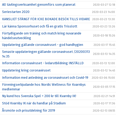
All tävlingsverksamhet genomförs som planerat
2020-03-27 12:18
Seriestarten 2020
2020-03-23 14:00
KANSLIET STÄNGT FÖR ICKE BOKADE BESÖK TILLS VIDARE
2020-03-23 13:30
Lär känna Sponsorhuset och få en gratis Trisslott
2020-03-23 13:26
Förtydligande om träning och match kring nuvarande
2020-03-18 15:26
händelseutveckling
Uppdatering gällande coronaviruset - god handhygien
2020-03-17 15:45
Senaste uppdateringen gällande coronaviruset /20200313
2020-03-13 14:35
14:35
Information coronaviruset - ledarutbildning INSTÄLLD
2020-03-13 12:00
Uppdatering kring coronaviruset
2020-03-12 14:45
Information med anledning av coronaviruset och Covid-19
2020-03-06 15:00
Föreningserbjudande hos Nordic Wellness för Kvarnbys
2020-03-05 17:15
medlemmar
Ny kund hos Svenska Spel = 200 kr till Kvarnby IK!
2020-02-21 14:51
Stöd Kvarnby IK när du handlar på Stadium
2020-02-17 17:36
Årsmöte och prisutdelning för 2019
2020-02-13 08:55