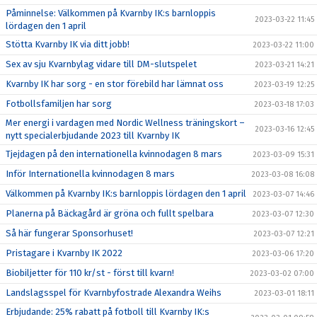
Påminnelse: Välkommen på Kvarnby IK:s barnloppis
2023-03-22 11:45
lördagen den 1 april
Stötta Kvarnby IK via ditt jobb!
2023-03-22 11:00
Sex av sju Kvarnbylag vidare till DM-slutspelet
2023-03-21 14:21
Kvarnby IK har sorg - en stor förebild har lämnat oss
2023-03-19 12:25
Fotbollsfamiljen har sorg
2023-03-18 17:03
Mer energi i vardagen med Nordic Wellness träningskort –
2023-03-16 12:45
nytt specialerbjudande 2023 till Kvarnby IK
Tjejdagen på den internationella kvinnodagen 8 mars
2023-03-09 15:31
Inför Internationella kvinnodagen 8 mars
2023-03-08 16:08
Välkommen på Kvarnby IK:s barnloppis lördagen den 1 april
2023-03-07 14:46
Planerna på Bäckagård är gröna och fullt spelbara
2023-03-07 12:30
Så här fungerar Sponsorhuset!
2023-03-07 12:21
Pristagare i Kvarnby IK 2022
2023-03-06 17:20
Biobiljetter för 110 kr/st - först till kvarn!
2023-03-02 07:00
Landslagsspel för Kvarnbyfostrade Alexandra Weihs
2023-03-01 18:11
Erbjudande: 25% rabatt på fotboll till Kvarnby IK:s