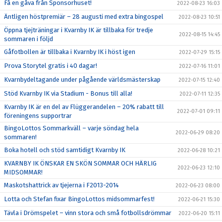
Få en gåva från Sponsorhuset!
2022-08-23 16:03
Äntligen höstpremiär – 28 augusti med extra bingospel
2022-08-23 10:51
Öppna tjejträningar i Kvarnby IK är tillbaka för tredje
2022-08-15 14:45
sommaren i följd
Gåfotbollen är tillbaka i Kvarnby IK i höst igen
2022-07-29 15:15
Prova Storytel gratis i 40 dagar!
2022-07-16 11:01
Kvarnbydeltagande under pågående världsmästerskap
2022-07-15 12:40
Stöd Kvarnby IK via Stadium - Bonus till alla!
2022-07-11 12:35
Kvarnby IK är en del av Flüggerandelen – 20% rabatt till
2022-07-01 09:11
föreningens supportrar
BingoLottos Sommarkväll – varje söndag hela
2022-06-29 08:20
sommaren!
Boka hotell och stöd samtidigt Kvarnby IK
2022-06-28 10:21
KVARNBY IK ÖNSKAR EN SKÖN SOMMAR OCH HÄRLIG
2022-06-23 12:10
MIDSOMMAR!
Maskotshattrick av tjejerna i F2013-2014
2022-06-23 08:00
Lotta och Stefan fixar BingoLottos midsommarfest!
2022-06-21 15:30
Tävla i Drömspelet – vinn stora och små fotbollsdrömmar
2022-06-20 15:11