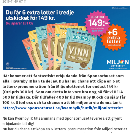
2019-11-19 07:41
DOKUMENT
MEDLEMSKAP
LEDARE
KONTAKT
Här kommer ett fantastiskt erbjudande från Sponsorhuset som
alla i Kvarnby IK kan ta del av. Du har nu chans att köpa en 6 st
lotters-prenumeration från Miljonlotteriet för endast 149 kr
(Ord.pris 300 kr). Som om detta inte vore bra nog så får vi HELA
500 kr tillbaka. Där tillfaller 400 kr till Kvarnby IK och du själv får
100 kr. Stöd oss och ta chansen att bli miljonär via denna länk:
https://www.sponsorhuset.se/kvarnbyik/butik/miljonlotteriet
Nu kan Kvarnby IK tillsammans med Sponsorhuset leverera ett grymt
erbjudande till dig!
Nu har du chans att köpa en 6 lotters-prenumeration från Miljonlotteriet