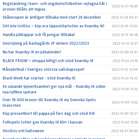
Regeländring i barn- och ungdomsfotbollen: nytagna hål i
2022-12-21 10:05
öronen tillåts att tejpas
Skånecupen är äntligen tillbaka med start 26 december
2022-12-20 09:31
Sitt inte lottlös – köp era Uppesittarlotter av Kvarnby IK!
2022-12-19 12:02
Handla julklappar och få pengar tillbaka!
2022-12-13 10:48
Snöröjning på Bäckagårds IP vintern 2022/2023
2022-12-12 12:37
Nu har Kvarnby IK en julkalender!
2022-12-06 12:01
BLACK FRIDAY = shoppa billigt och stöd Kvarnby IK
2022-11-24 23:55
Månadsfinal i Sveriges största sällskapsspel!
2022-11-23 12:09
Black Week har startat - stöd Kvarnby IK
2022-11-22 14:32
En växande tjejverksamhet ger nya mål - Kvarnby IK söker
2022-11-20 13:13
nya nyfikna spelare
Över 18 000 kronor till Kvarnby IK via Svenska Spels
2022-11-09 11:52
Gräsroten
Köp presentkort till pappa på fars dag och stöd KIK
2022-11-09 10:27
Folkspels lotter gav Kvarnby IK klirr i kassan
2022-11-02 13:55
Höstlov och halloween
2022-10-31 09:05