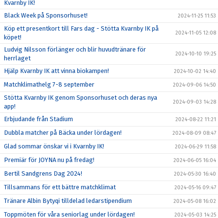
Kvarnby IK!
Black Week på Sponsorhuset!
2024-11-25 11:53
Köp ett presentkort till Fars dag - Stötta Kvarnby IK på
2024-11-05 12:08
köpet!
Ludvig Nilsson förlänger och blir huvudtränare för
2024-10-10 19:25
herrlaget
Hjälp Kvarnby IK att vinna biokampen!
2024-10-02 14:40
Matchklimathelg 7-8 september
2024-09-06 14:50
Stötta Kvarnby IK genom Sponsorhuset och deras nya
2024-09-03 14:28
app!
Erbjudande från Stadium
2024-08-22 11:21
Dubbla matcher på Bäcka under lördagen!
2024-08-09 08:47
Glad sommar önskar vi i Kvarnby IK!
2024-06-29 11:58
Premiär för JOYNA nu på fredag!
2024-06-05 16:04
Bertil Sandgrens Dag 2024!
2024-05-30 16:40
Tillsammans för ett bättre matchklimat
2024-05-16 09:47
Tränare Albin Bytyqi tilldelad ledarstipendium
2024-05-08 16:02
Toppmöten för våra seniorlag under lördagen!
2024-05-03 14:25