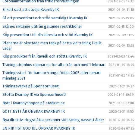
Coronainformation från fritidsförvaltningen
2021-03-05 14:32
Enkelt sätt att stödja Kvarnby IK
2021-03-04 11:18
Få ett presentkort och stöd samtidigt Kvarnby IK
2021-02-25 19:05
Skånes riktlinjer utifrån gällande restriktioner
2021-02-15 12:00
Köp presentkort till din käresta och stöd Kvarnby IK
2021-02-09 11:15
Planerna är skottade men tänk på detta vid träning i kallt
2021-02-04 13:55
väder
Köp produkter från Ravelli och stötta Kvarnby IK
2021-02-03 12:44
Träning utomhus öppnar nu för alla från och med 1 februari
2021-01-29 16:45
Träningsstart för barn och unga födda 2005 eller senare
2021-01-22 19:25
måndag 25/1
Träningsvecka på Sponsorhuset!
2021-01-21 14:27
Stötta Kvarnby IK via Sponsorhuset!
2021-01-19 10:39
Nytt i Kvarnbyshopen på stadium.se
2021-01-13 07:08
GOTT NYTT ÅR ÖNSKAR KVARNBY IK
2020-12-31 17:50
Nya direktiv: Högst åtta personer vid träning oavsett ålder
2020-12-30 14:25
EN RIKTIGT GOD JUL ÖNSKAR KVARNBY IK
2020-12-24 07:25