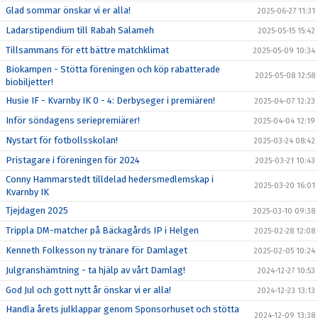
Glad sommar önskar vi er alla!
2025-06-27 11:31
Ladarstipendium till Rabah Salameh
2025-05-15 15:42
Tillsammans för ett bättre matchklimat
2025-05-09 10:34
Biokampen - Stötta föreningen och köp rabatterade
2025-05-08 12:58
biobiljetter!
Husie IF - Kvarnby IK 0 - 4: Derbyseger i premiären!
2025-04-07 12:23
Inför söndagens seriepremiärer!
2025-04-04 12:19
Nystart för fotbollsskolan!
2025-03-24 08:42
Pristagare i föreningen för 2024
2025-03-21 10:43
Conny Hammarstedt tilldelad hedersmedlemskap i
2025-03-20 16:01
Kvarnby IK
Tjejdagen 2025
2025-03-10 09:38
Trippla DM-matcher på Bäckagårds IP i Helgen
2025-02-28 12:08
Kenneth Folkesson ny tränare för Damlaget
2025-02-05 10:24
Julgranshämtning - ta hjälp av vårt Damlag!
2024-12-27 10:53
God Jul och gott nytt år önskar vi er alla!
2024-12-23 13:13
Handla årets julklappar genom Sponsorhuset och stötta
2024-12-09 13:38