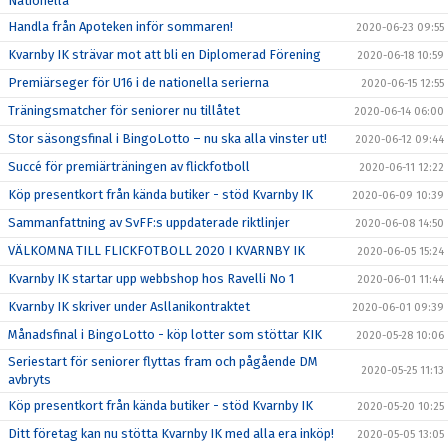
Nationella
Handla från Apoteken inför sommaren!
2020-06-23 09:55
Kvarnby IK strävar mot att bli en Diplomerad Förening
2020-06-18 10:59
Premiärseger för U16 i de nationella serierna
2020-06-15 12:55
Träningsmatcher för seniorer nu tillåtet
2020-06-14 06:00
Stor säsongsfinal i BingoLotto – nu ska alla vinster ut!
2020-06-12 09:44
Succé för premiärträningen av flickfotboll
2020-06-11 12:22
Köp presentkort från kända butiker - stöd Kvarnby IK
2020-06-09 10:39
Sammanfattning av SvFF:s uppdaterade riktlinjer
2020-06-08 14:50
VÄLKOMNA TILL FLICKFOTBOLL 2020 I KVARNBY IK
2020-06-05 15:24
Kvarnby IK startar upp webbshop hos Ravelli No 1
2020-06-01 11:44
Kvarnby IK skriver under Asllanikontraktet
2020-06-01 09:39
Månadsfinal i BingoLotto - köp lotter som stöttar KIK
2020-05-28 10:06
Seriestart för seniorer flyttas fram och pågående DM
2020-05-25 11:13
avbryts
Köp presentkort från kända butiker - stöd Kvarnby IK
2020-05-20 10:25
Ditt företag kan nu stötta Kvarnby IK med alla era inköp!
2020-05-05 13:05