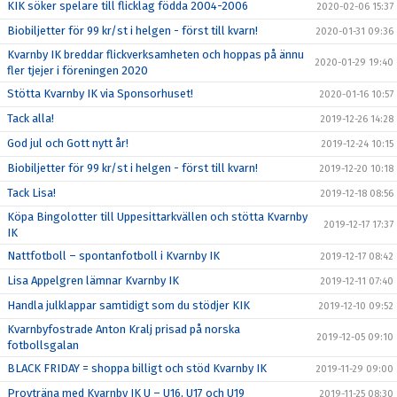
KIK söker spelare till flicklag födda 2004-2006
2020-02-06 15:37
Biobiljetter för 99 kr/st i helgen - först till kvarn!
2020-01-31 09:36
Kvarnby IK breddar flickverksamheten och hoppas på ännu
2020-01-29 19:40
fler tjejer i föreningen 2020
Stötta Kvarnby IK via Sponsorhuset!
2020-01-16 10:57
Tack alla!
2019-12-26 14:28
God jul och Gott nytt år!
2019-12-24 10:15
Biobiljetter för 99 kr/st i helgen - först till kvarn!
2019-12-20 10:18
Tack Lisa!
2019-12-18 08:56
Köpa Bingolotter till Uppesittarkvällen och stötta Kvarnby
2019-12-17 17:37
IK
Nattfotboll – spontanfotboll i Kvarnby IK
2019-12-17 08:42
Lisa Appelgren lämnar Kvarnby IK
2019-12-11 07:40
Handla julklappar samtidigt som du stödjer KIK
2019-12-10 09:52
Kvarnbyfostrade Anton Kralj prisad på norska
2019-12-05 09:10
fotbollsgalan
BLACK FRIDAY = shoppa billigt och stöd Kvarnby IK
2019-11-29 09:00
Provträna med Kvarnby IK U – U16, U17 och U19
2019-11-25 08:30