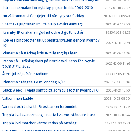
Intresseanmälan för nytt lag pojkar födda 2009-2010
2024-01-18 09:47
Nu välkomnar vi fler tjejer till vårt yngsta flicklag!
2024-01-02 09:40
Snart ska julgranen ut - ta hjälp av vårt damlag!
2023-12-27 08:50
Kvarnby IK önskar en god jul och ett gott nytt år
2023-12-22 08:55
Köp era bingolotter till Uppesittarkvällen genom Kvarnby
2023-12-11 12:24
IK!
Planerna på Bäckagårds IP tillgängliga igen
2023-12-07 14:26
Passa på - Träningskort på Nordic Wellness för 2495kr
2023-12-06 11:46
t.o.m 31/12-2023
Årets jultröja från Stadium!
2023-12-05 11:26
Planerna stängda t.o.m. onsdag 6/12
2023-12-04 09:36
Black Week - Fynda samtidigt som du stöttar Kvarnby IK!
2023-11-21 13:50
Välkommen Ludde
2023-10-23 08:00
Var med och bidra till Bröstcancerförbundet!
2023-10-17 11:09
Trippla kvalavancemang - nästa kvalmotståndare klara
2023-10-16 07:44
Trippla kvalmatcher väntar redan på onsdag
2023-10-09 15:53