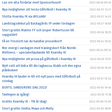
Läs om alla fördelar med Sponsorhuset!
2022-06-16 09:45
Nya möjligheter att testa Gåfotboll i Kvarnby IK
2022-06-01 12:21
Stötta Kvarnby IK via ditt jobb!
2022-05-31 14:33
Landslagsdebut på Bäckagårds IP under lördagen
2022-05-27 16:50
Stort grattis Malmö FF och Jesper Robertsson till
2022-05-26 18:35
cupguldet!
Få en Trisslott när du handlar presenkort!
2022-05-24 10:52
Mer energi i vardagen med träningskort från Nordic
2022-05-24 09:14
Wellness – specialerbjudande till Kvarnby IK
Nya möjligheter att prova på gåfotboll i Kvarnby IK
2022-05-20 13:57
Nytt sätt att bidra till din lagkassa, klubb och den egna
2022-05-16 15:49
plånboken!
Kvarnby IK bjuder in till ett nytt pass med Gåfotboll på
2022-05-13 10:33
söndag
BERTIL SANDGRENS DAG 2022!
2022-05-10 19:45
Tävlingen är igång!
2022-05-10 11:18
Grattis Kvarnby IK - 116 år idag!
2022-05-06 13:30
Stort grattis Emilia, Maya och Melly
2022-05-05 18:59