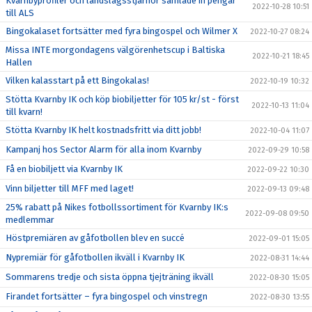
Kvarnbyprofiler och landslagsstjärnor samlade in pengar
2022-10-28 10:51
till ALS
Bingokalaset fortsätter med fyra bingospel och Wilmer X
2022-10-27 08:24
Missa INTE morgondagens välgörenhetscup i Baltiska
2022-10-21 18:45
Hallen
Vilken kalasstart på ett Bingokalas!
2022-10-19 10:32
Stötta Kvarnby IK och köp biobiljetter för 105 kr/st - först
2022-10-13 11:04
till kvarn!
Stötta Kvarnby IK helt kostnadsfritt via ditt jobb!
2022-10-04 11:07
Kampanj hos Sector Alarm för alla inom Kvarnby
2022-09-29 10:58
Få en biobiljett via Kvarnby IK
2022-09-22 10:30
Vinn biljetter till MFF med laget!
2022-09-13 09:48
25% rabatt på Nikes fotbollssortiment för Kvarnby IK:s
2022-09-08 09:50
medlemmar
Höstpremiären av gåfotbollen blev en succé
2022-09-01 15:05
Nypremiär för gåfotbollen ikväll i Kvarnby IK
2022-08-31 14:44
Sommarens tredje och sista öppna tjejträning ikväll
2022-08-30 15:05
Firandet fortsätter – fyra bingospel och vinstregn
2022-08-30 13:55