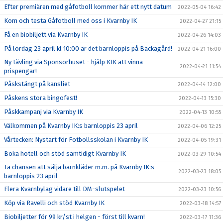
Efter premiären med gåfotboll kommer här ett nytt datum
2022-05-04 16:42
Kom och testa Gåfotboll med oss i Kvarnby IK
2022-04-27 21:15
Få en biobiljett via Kvarnby IK
2022-04-26 14:03
På lördag 23 april kl 10:00 är det barnloppis på Bäckagård!
2022-04-21 16:00
Ny tävling via Sponsorhuset - hjälp KIK att vinna
2022-04-21 11:54
prispengar!
Påskstängt på kansliet
2022-04-14 12:00
Påskens stora bingofest!
2022-04-13 15:30
Påskkampanj via Kvarnby IK
2022-04-13 10:55
Välkommen på Kvarnby IK:s barnloppis 23 april
2022-04-06 12:25
Vårtecken: Nystart för Fotbollsskolan i Kvarnby IK
2022-04-05 19:31
Boka hotell och stöd samtidigt Kvarnby IK
2022-03-29 10:54
Ta chansen att sälja barnkläder m.m. på Kvarnby IK:s
2022-03-23 18:05
barnloppis 23 april
Flera Kvarnbylag vidare till DM-slutspelet
2022-03-23 10:56
Köp via Ravelli och stöd Kvarnby IK
2022-03-18 14:57
Biobiljetter för 99 kr/st i helgen - först till kvarn!
2022-03-17 11:36