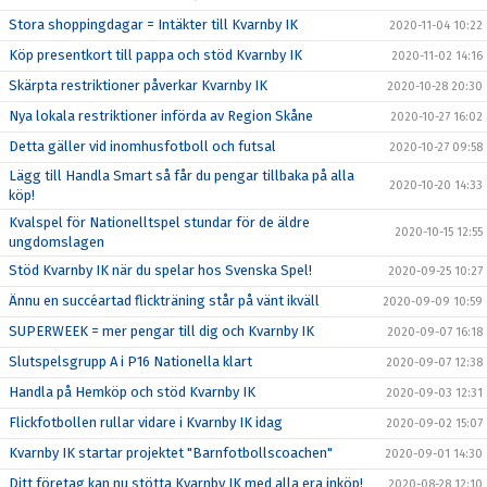
Stora shoppingdagar = Intäkter till Kvarnby IK
2020-11-04 10:22
Köp presentkort till pappa och stöd Kvarnby IK
2020-11-02 14:16
Skärpta restriktioner påverkar Kvarnby IK
2020-10-28 20:30
Nya lokala restriktioner införda av Region Skåne
2020-10-27 16:02
Detta gäller vid inomhusfotboll och futsal
2020-10-27 09:58
Lägg till Handla Smart så får du pengar tillbaka på alla
2020-10-20 14:33
köp!
Kvalspel för Nationelltspel stundar för de äldre
2020-10-15 12:55
ungdomslagen
Stöd Kvarnby IK när du spelar hos Svenska Spel!
2020-09-25 10:27
Ännu en succéartad flickträning står på vänt ikväll
2020-09-09 10:59
SUPERWEEK = mer pengar till dig och Kvarnby IK
2020-09-07 16:18
Slutspelsgrupp A i P16 Nationella klart
2020-09-07 12:38
Handla på Hemköp och stöd Kvarnby IK
2020-09-03 12:31
Flickfotbollen rullar vidare i Kvarnby IK idag
2020-09-02 15:07
Kvarnby IK startar projektet "Barnfotbollscoachen"
2020-09-01 14:30
Ditt företag kan nu stötta Kvarnby IK med alla era inköp!
2020-08-28 12:10