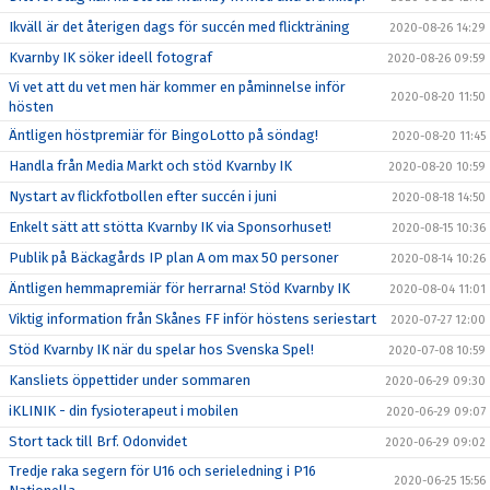
Ikväll är det återigen dags för succén med flickträning
2020-08-26 14:29
Kvarnby IK söker ideell fotograf
2020-08-26 09:59
Vi vet att du vet men här kommer en påminnelse inför
2020-08-20 11:50
hösten
Äntligen höstpremiär för BingoLotto på söndag!
2020-08-20 11:45
Handla från Media Markt och stöd Kvarnby IK
2020-08-20 10:59
Nystart av flickfotbollen efter succén i juni
2020-08-18 14:50
Enkelt sätt att stötta Kvarnby IK via Sponsorhuset!
2020-08-15 10:36
Publik på Bäckagårds IP plan A om max 50 personer
2020-08-14 10:26
Äntligen hemmapremiär för herrarna! Stöd Kvarnby IK
2020-08-04 11:01
Viktig information från Skånes FF inför höstens seriestart
2020-07-27 12:00
Stöd Kvarnby IK när du spelar hos Svenska Spel!
2020-07-08 10:59
Kansliets öppettider under sommaren
2020-06-29 09:30
iKLINIK - din fysioterapeut i mobilen
2020-06-29 09:07
Stort tack till Brf. Odonvidet
2020-06-29 09:02
Tredje raka segern för U16 och serieledning i P16
2020-06-25 15:56