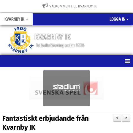
VÄLKOMMEN TILL KVARNBY IK
KVARNBY IK
LOGGA IN
KVARNBY IK
fotbollsförening sedan 1906
HEM
NYHETER
KALENDER
OM KLUBBEN
Fantastiskt erbjudande från
<
>
BILDGALLERI
Kvarnby IK