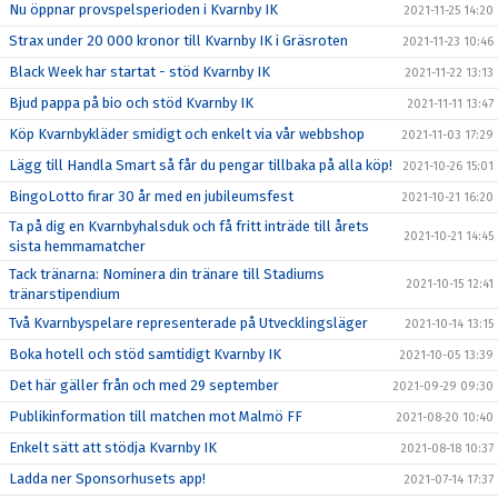
Nu öppnar provspelsperioden i Kvarnby IK
2021-11-25 14:20
Strax under 20 000 kronor till Kvarnby IK i Gräsroten
2021-11-23 10:46
Black Week har startat - stöd Kvarnby IK
2021-11-22 13:13
Bjud pappa på bio och stöd Kvarnby IK
2021-11-11 13:47
Köp Kvarnbykläder smidigt och enkelt via vår webbshop
2021-11-03 17:29
Lägg till Handla Smart så får du pengar tillbaka på alla köp!
2021-10-26 15:01
BingoLotto firar 30 år med en jubileumsfest
2021-10-21 16:20
Ta på dig en Kvarnbyhalsduk och få fritt inträde till årets
2021-10-21 14:45
sista hemmamatcher
Tack tränarna: Nominera din tränare till Stadiums
2021-10-15 12:41
tränarstipendium
Två Kvarnbyspelare representerade på Utvecklingsläger
2021-10-14 13:15
Boka hotell och stöd samtidigt Kvarnby IK
2021-10-05 13:39
Det här gäller från och med 29 september
2021-09-29 09:30
Publikinformation till matchen mot Malmö FF
2021-08-20 10:40
Enkelt sätt att stödja Kvarnby IK
2021-08-18 10:37
Ladda ner Sponsorhusets app!
2021-07-14 17:37