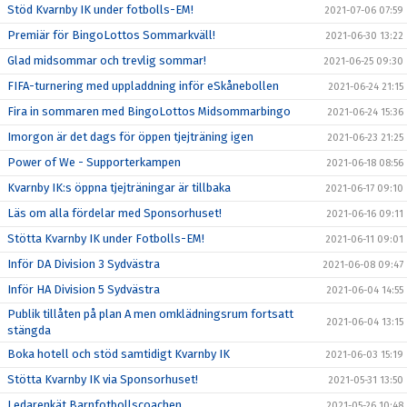
Stöd Kvarnby IK under fotbolls-EM!
2021-07-06 07:59
Premiär för BingoLottos Sommarkväll!
2021-06-30 13:22
Glad midsommar och trevlig sommar!
2021-06-25 09:30
FIFA-turnering med uppladdning inför eSkånebollen
2021-06-24 21:15
Fira in sommaren med BingoLottos Midsommarbingo
2021-06-24 15:36
Imorgon är det dags för öppen tjejträning igen
2021-06-23 21:25
Power of We - Supporterkampen
2021-06-18 08:56
Kvarnby IK:s öppna tjejträningar är tillbaka
2021-06-17 09:10
Läs om alla fördelar med Sponsorhuset!
2021-06-16 09:11
Stötta Kvarnby IK under Fotbolls-EM!
2021-06-11 09:01
Inför DA Division 3 Sydvästra
2021-06-08 09:47
Inför HA Division 5 Sydvästra
2021-06-04 14:55
Publik tillåten på plan A men omklädningsrum fortsatt
2021-06-04 13:15
stängda
Boka hotell och stöd samtidigt Kvarnby IK
2021-06-03 15:19
Stötta Kvarnby IK via Sponsorhuset!
2021-05-31 13:50
Ledarenkät Barnfotbollscoachen
2021-05-26 10:48