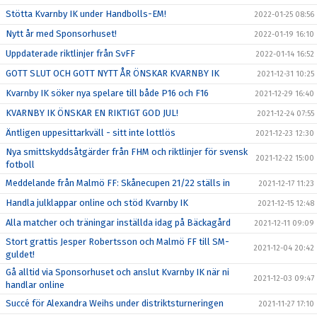
Stötta Kvarnby IK under Handbolls-EM!
2022-01-25 08:56
Nytt år med Sponsorhuset!
2022-01-19 16:10
Uppdaterade riktlinjer från SvFF
2022-01-14 16:52
GOTT SLUT OCH GOTT NYTT ÅR ÖNSKAR KVARNBY IK
2021-12-31 10:25
Kvarnby IK söker nya spelare till både P16 och F16
2021-12-29 16:40
KVARNBY IK ÖNSKAR EN RIKTIGT GOD JUL!
2021-12-24 07:55
Äntligen uppesittarkväll - sitt inte lottlös
2021-12-23 12:30
Nya smittskyddsåtgärder från FHM och riktlinjer för svensk
2021-12-22 15:00
fotboll
Meddelande från Malmö FF: Skånecupen 21/22 ställs in
2021-12-17 11:23
Handla julklappar online och stöd Kvarnby IK
2021-12-15 12:48
Alla matcher och träningar inställda idag på Bäckagård
2021-12-11 09:09
Stort grattis Jesper Robertsson och Malmö FF till SM-
2021-12-04 20:42
guldet!
Gå alltid via Sponsorhuset och anslut Kvarnby IK när ni
2021-12-03 09:47
handlar online
Succé för Alexandra Weihs under distriktsturneringen
2021-11-27 17:10