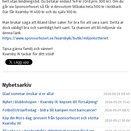
helt utan bindningstid. Du betalar endast 149 kr (Ord.pris 300 kr). Om du
går via Sponsorhuset så får vi dessutom tillbaka hela 500 kr i kickback.
Där får Kvarnby IK 400 kr och du själv 100 kr.
Man brukar säga att ibland låter saker för bra för att vara sant. Detta är
dock väldigt bra och samtidigt helt sant. Ta chansen att bli miljonär via
denna länk:
https://www.sponsorhuset.se/kvarnbyik/butik/miljonlotteriet
Tipsa gärna familj och vänner!
Kvarnby IK tackar för ditt stöd!
Nyhetsarkiv
Glad sommar önskar vi er alla!
2026-06-26 09:49
Nyhet i klubbshopen - Kvarnby IK-kepsen till försäljning!
2026-05-29 11:42
Fotbollströjefredag - bidra till kampen mot barncancer!
2026-05-29 08:12
Köp din Mors dag-present från Sponsorhuset och stötta
2026-05-27 10:06
Kvarnby IK!
Alla ska se – kostnadsfria aktivitetsglasögon för barn