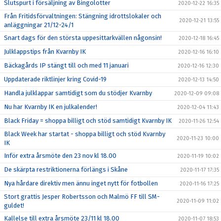
Slutspurt i försäljning av Bingolotter
2020-12-22 16:35
Från Fritidsförvaltningen: Stängning idrottslokaler och
2020-12-21 13:55
anläggningar 21/12-24/1
Snart dags för den största uppesittarkvällen någonsin!
2020-12-18 16:45
Julklappstips från Kvarnby IK
2020-12-16 16:10
Bäckagårds IP stängt till och med 11 januari
2020-12-16 12:30
Uppdaterade riktlinjer kring Covid-19
2020-12-13 14:50
Handla julklappar samtidigt som du stödjer Kvarnby
2020-12-09 09:08
Nu har Kvarnby IK en julkalender!
2020-12-04 11:43
Black Friday = shoppa billigt och stöd samtidigt Kvarnby IK
2020-11-26 12:54
Black Week har startat - shoppa billigt och stöd Kvarnby
2020-11-23 10:00
IK
Inför extra årsmöte den 23 nov kl 18.00
2020-11-19 10:02
De skärpta restriktionerna förlängs i Skåne
2020-11-17 17:35
Nya hårdare direktiv men ännu inget nytt för fotbollen
2020-11-16 17:25
Stort grattis Jesper Robertsson och Malmö FF till SM-
2020-11-09 11:02
guldet!
Kallelse till extra årsmöte 23/11 kl 18.00
2020-11-07 18:53