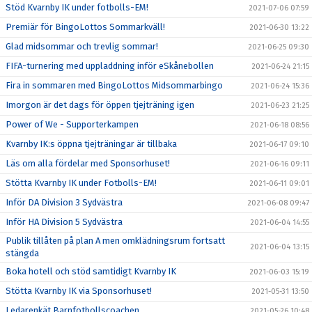
Stöd Kvarnby IK under fotbolls-EM!
2021-07-06 07:59
Premiär för BingoLottos Sommarkväll!
2021-06-30 13:22
Glad midsommar och trevlig sommar!
2021-06-25 09:30
FIFA-turnering med uppladdning inför eSkånebollen
2021-06-24 21:15
Fira in sommaren med BingoLottos Midsommarbingo
2021-06-24 15:36
Imorgon är det dags för öppen tjejträning igen
2021-06-23 21:25
Power of We - Supporterkampen
2021-06-18 08:56
Kvarnby IK:s öppna tjejträningar är tillbaka
2021-06-17 09:10
Läs om alla fördelar med Sponsorhuset!
2021-06-16 09:11
Stötta Kvarnby IK under Fotbolls-EM!
2021-06-11 09:01
Inför DA Division 3 Sydvästra
2021-06-08 09:47
Inför HA Division 5 Sydvästra
2021-06-04 14:55
Publik tillåten på plan A men omklädningsrum fortsatt
2021-06-04 13:15
stängda
Boka hotell och stöd samtidigt Kvarnby IK
2021-06-03 15:19
Stötta Kvarnby IK via Sponsorhuset!
2021-05-31 13:50
Ledarenkät Barnfotbollscoachen
2021-05-26 10:48