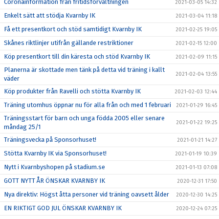
Coronainformation från fritidsförvaltningen
2021-03-05 14:32
Enkelt sätt att stödja Kvarnby IK
2021-03-04 11:18
Få ett presentkort och stöd samtidigt Kvarnby IK
2021-02-25 19:05
Skånes riktlinjer utifrån gällande restriktioner
2021-02-15 12:00
Köp presentkort till din käresta och stöd Kvarnby IK
2021-02-09 11:15
Planerna är skottade men tänk på detta vid träning i kallt
2021-02-04 13:55
väder
Köp produkter från Ravelli och stötta Kvarnby IK
2021-02-03 12:44
Träning utomhus öppnar nu för alla från och med 1 februari
2021-01-29 16:45
Träningsstart för barn och unga födda 2005 eller senare
2021-01-22 19:25
måndag 25/1
Träningsvecka på Sponsorhuset!
2021-01-21 14:27
Stötta Kvarnby IK via Sponsorhuset!
2021-01-19 10:39
Nytt i Kvarnbyshopen på stadium.se
2021-01-13 07:08
GOTT NYTT ÅR ÖNSKAR KVARNBY IK
2020-12-31 17:50
Nya direktiv: Högst åtta personer vid träning oavsett ålder
2020-12-30 14:25
EN RIKTIGT GOD JUL ÖNSKAR KVARNBY IK
2020-12-24 07:25