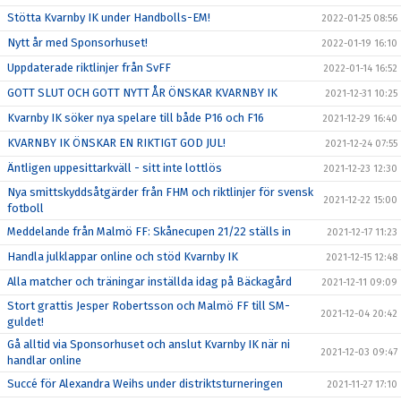
Stötta Kvarnby IK under Handbolls-EM!
2022-01-25 08:56
Nytt år med Sponsorhuset!
2022-01-19 16:10
Uppdaterade riktlinjer från SvFF
2022-01-14 16:52
GOTT SLUT OCH GOTT NYTT ÅR ÖNSKAR KVARNBY IK
2021-12-31 10:25
Kvarnby IK söker nya spelare till både P16 och F16
2021-12-29 16:40
KVARNBY IK ÖNSKAR EN RIKTIGT GOD JUL!
2021-12-24 07:55
Äntligen uppesittarkväll - sitt inte lottlös
2021-12-23 12:30
Nya smittskyddsåtgärder från FHM och riktlinjer för svensk
2021-12-22 15:00
fotboll
Meddelande från Malmö FF: Skånecupen 21/22 ställs in
2021-12-17 11:23
Handla julklappar online och stöd Kvarnby IK
2021-12-15 12:48
Alla matcher och träningar inställda idag på Bäckagård
2021-12-11 09:09
Stort grattis Jesper Robertsson och Malmö FF till SM-
2021-12-04 20:42
guldet!
Gå alltid via Sponsorhuset och anslut Kvarnby IK när ni
2021-12-03 09:47
handlar online
Succé för Alexandra Weihs under distriktsturneringen
2021-11-27 17:10