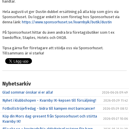
handlar.
Hela augusti ut ger Dustin dubbel ersättning på alla köp som görs via
Sponsorhuset. Du loggar enkelt in som företag hos Sponsorhuset via
denna länk:
https://www.sponsorhuset.se/kvarnbyik/butik/dustin
På Sponsorhuset hittar du även andra bra företagsbutiker som t ex
Swedoffice, Staples, Hotels och OKQ8.
Tipsa gärna fler företagare att stödja oss via Sponsorhuset.
Tillsammans är vi starka!
Nyhetsarkiv
Glad sommar önskar vi er alla!
2026-06-26 09:49
Nyhet i klubbshopen - Kvarnby IK-kepsen till försäljning!
2026-05-29 11:42
Fotbollströjefredag - bidra till kampen mot barncancer!
2026-05-29 08:12
Köp din Mors dag-present från Sponsorhuset och stötta
2026-05-27 10:06
Kvarnby IK!
Alla ska se – kostnadsfria aktivitetsglasögon för barn