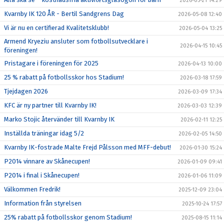
2026-05-21 14:29
Kvarnby IK 120 ÅR - Bertil Sandgrens Dag
2026-05-08 12:40
Vi är nu en certifierad Kvalitetsklubb!
2026-05-04 13:25
Armend Kryeziu ansluter som fotbollsutvecklare i
2026-04-15 10:45
föreningen!
Pristagare i föreningen för 2025
2026-04-13 10:00
25 % rabatt på fotbollsskor hos Stadium!
2026-03-18 17:59
Tjejdagen 2026
2026-03-09 17:34
KFC är ny partner till Kvarnby IK!
2026-03-03 12:39
Marko Stojic återvänder till Kvarnby IK
2026-02-11 12:25
Inställda träningar idag 5/2
2026-02-05 14:50
Kvarnby IK-fostrade Malte Frejd Pålsson med MFF-debut!
2026-01-30 15:24
P2014 vinnare av Skånecupen!
2026-01-09 09:41
P2014 i final i Skånecupen!
2026-01-06 11:09
Välkommen Fredrik!
2025-12-09 23:04
Information från styrelsen
2025-10-24 17:57
25% rabatt på fotbollsskor genom Stadium!
2025-08-15 11:14