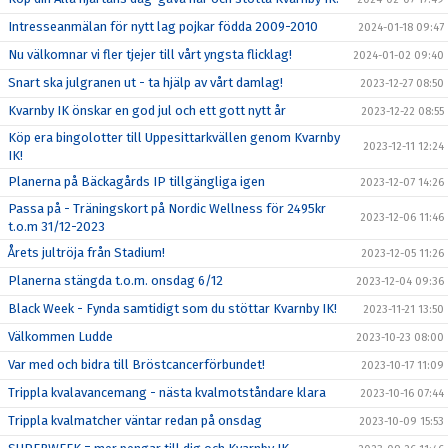
Intresseanmälan för nytt lag pojkar födda 2009-2010
2024-01-18 09:47
Nu välkomnar vi fler tjejer till vårt yngsta flicklag!
2024-01-02 09:40
Snart ska julgranen ut - ta hjälp av vårt damlag!
2023-12-27 08:50
Kvarnby IK önskar en god jul och ett gott nytt år
2023-12-22 08:55
Köp era bingolotter till Uppesittarkvällen genom Kvarnby
2023-12-11 12:24
IK!
Planerna på Bäckagårds IP tillgängliga igen
2023-12-07 14:26
Passa på - Träningskort på Nordic Wellness för 2495kr
2023-12-06 11:46
t.o.m 31/12-2023
Årets jultröja från Stadium!
2023-12-05 11:26
Planerna stängda t.o.m. onsdag 6/12
2023-12-04 09:36
Black Week - Fynda samtidigt som du stöttar Kvarnby IK!
2023-11-21 13:50
Välkommen Ludde
2023-10-23 08:00
Var med och bidra till Bröstcancerförbundet!
2023-10-17 11:09
Trippla kvalavancemang - nästa kvalmotståndare klara
2023-10-16 07:44
Trippla kvalmatcher väntar redan på onsdag
2023-10-09 15:53