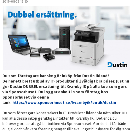
2019-08-23 13:10
DOKUMENT
MEDLEMSKAP
LEDARE
KONTAKT
Du som företagare kanske gör inköp från Dustin ibland?
De har ett brett utbud av IT-produkter till väldigt bra priser. Just nu
ger Dustin DUBBEL ersättning till Kvarnby IK på alla köp som görs
via Sponsorhuset. Du loggar enkelt in som företag hos
Sponsorhuset via denna
länk:
https://www.sponsorhuset.se/kvarnbyik/butik/dustin
Du som företagare köper säkert in IT-Produkter ibland via nätbutiker. Nu
kan alla dessa inköp ge viktiga intäkter till Kvarnby IK . Det enda du
behöver göra är att gå till butiken via Sponsorhuset. Gör du det får både
du själv och vår kära förening pengar tillbaka. Inget blir dyrare för dig som