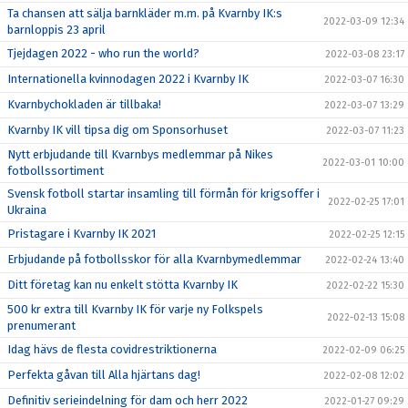
Ta chansen att sälja barnkläder m.m. på Kvarnby IK:s
2022-03-09 12:34
barnloppis 23 april
Tjejdagen 2022 - who run the world?
2022-03-08 23:17
Internationella kvinnodagen 2022 i Kvarnby IK
2022-03-07 16:30
Kvarnbychokladen är tillbaka!
2022-03-07 13:29
Kvarnby IK vill tipsa dig om Sponsorhuset
2022-03-07 11:23
Nytt erbjudande till Kvarnbys medlemmar på Nikes
2022-03-01 10:00
fotbollssortiment
Svensk fotboll startar insamling till förmån för krigsoffer i
2022-02-25 17:01
Ukraina
Pristagare i Kvarnby IK 2021
2022-02-25 12:15
Erbjudande på fotbollsskor för alla Kvarnbymedlemmar
2022-02-24 13:40
Ditt företag kan nu enkelt stötta Kvarnby IK
2022-02-22 15:30
500 kr extra till Kvarnby IK för varje ny Folkspels
2022-02-13 15:08
prenumerant
Idag hävs de flesta covidrestriktionerna
2022-02-09 06:25
Perfekta gåvan till Alla hjärtans dag!
2022-02-08 12:02
Definitiv serieindelning för dam och herr 2022
2022-01-27 09:29