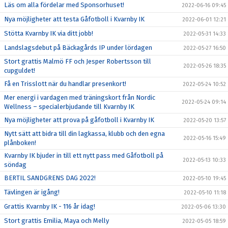
Läs om alla fördelar med Sponsorhuset!
2022-06-16 09:45
Nya möjligheter att testa Gåfotboll i Kvarnby IK
2022-06-01 12:21
Stötta Kvarnby IK via ditt jobb!
2022-05-31 14:33
Landslagsdebut på Bäckagårds IP under lördagen
2022-05-27 16:50
Stort grattis Malmö FF och Jesper Robertsson till
2022-05-26 18:35
cupguldet!
Få en Trisslott när du handlar presenkort!
2022-05-24 10:52
Mer energi i vardagen med träningskort från Nordic
2022-05-24 09:14
Wellness – specialerbjudande till Kvarnby IK
Nya möjligheter att prova på gåfotboll i Kvarnby IK
2022-05-20 13:57
Nytt sätt att bidra till din lagkassa, klubb och den egna
2022-05-16 15:49
plånboken!
Kvarnby IK bjuder in till ett nytt pass med Gåfotboll på
2022-05-13 10:33
söndag
BERTIL SANDGRENS DAG 2022!
2022-05-10 19:45
Tävlingen är igång!
2022-05-10 11:18
Grattis Kvarnby IK - 116 år idag!
2022-05-06 13:30
Stort grattis Emilia, Maya och Melly
2022-05-05 18:59