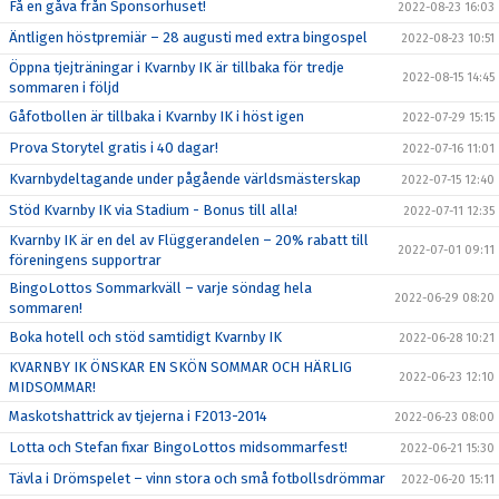
Få en gåva från Sponsorhuset!
2022-08-23 16:03
Äntligen höstpremiär – 28 augusti med extra bingospel
2022-08-23 10:51
Öppna tjejträningar i Kvarnby IK är tillbaka för tredje
2022-08-15 14:45
sommaren i följd
Gåfotbollen är tillbaka i Kvarnby IK i höst igen
2022-07-29 15:15
Prova Storytel gratis i 40 dagar!
2022-07-16 11:01
Kvarnbydeltagande under pågående världsmästerskap
2022-07-15 12:40
Stöd Kvarnby IK via Stadium - Bonus till alla!
2022-07-11 12:35
Kvarnby IK är en del av Flüggerandelen – 20% rabatt till
2022-07-01 09:11
föreningens supportrar
BingoLottos Sommarkväll – varje söndag hela
2022-06-29 08:20
sommaren!
Boka hotell och stöd samtidigt Kvarnby IK
2022-06-28 10:21
KVARNBY IK ÖNSKAR EN SKÖN SOMMAR OCH HÄRLIG
2022-06-23 12:10
MIDSOMMAR!
Maskotshattrick av tjejerna i F2013-2014
2022-06-23 08:00
Lotta och Stefan fixar BingoLottos midsommarfest!
2022-06-21 15:30
Tävla i Drömspelet – vinn stora och små fotbollsdrömmar
2022-06-20 15:11