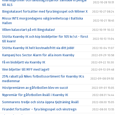
Kvarnbyprofiler och landslagsstjärnor samlade in pengar
2022-10-28 10:51
till ALS
Bingokalaset fortsätter med fyra bingospel och Wilmer X
2022-10-27 08:24
Missa INTE morgondagens välgörenhetscup i Baltiska
2022-10-21 18:45
Hallen
Vilken kalasstart på ett Bingokalas!
2022-10-19 10:32
Stötta Kvarnby IK och köp biobiljetter för 105 kr/st - först
2022-10-13 11:04
till kvarn!
Stötta Kvarnby IK helt kostnadsfritt via ditt jobb!
2022-10-04 11:07
Kampanj hos Sector Alarm för alla inom Kvarnby
2022-09-29 10:58
Få en biobiljett via Kvarnby IK
2022-09-22 10:30
Vinn biljetter till MFF med laget!
2022-09-13 09:48
25% rabatt på Nikes fotbollssortiment för Kvarnby IK:s
2022-09-08 09:50
medlemmar
Höstpremiären av gåfotbollen blev en succé
2022-09-01 15:05
Nypremiär för gåfotbollen ikväll i Kvarnby IK
2022-08-31 14:44
Sommarens tredje och sista öppna tjejträning ikväll
2022-08-30 15:05
Firandet fortsätter – fyra bingospel och vinstregn
2022-08-30 13:55