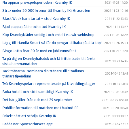
Nu öppnar provspelsperioden i Kvarnby IK
2021-11-25 14:20
Strax under 20 000 kronor till Kvarnby IK i Gräsroten
2021-11-23 10:46
Black Week har startat - stöd Kvarnby IK
2021-11-22 13:13
Bjud pappa på bio och stöd Kvarnby IK
2021-11-11 13:47
Köp Kvarnbykläder smidigt och enkelt via vår webbshop
2021-11-03 17:29
Lägg till Handla Smart så får du pengar tillbaka på alla köp!
2021-10-26 15:01
BingoLotto firar 30 år med en jubileumsfest
2021-10-21 16:20
Ta på dig en Kvarnbyhalsduk och få fritt inträde till årets
2021-10-21 14:45
sista hemmamatcher
Tack tränarna: Nominera din tränare till Stadiums
2021-10-15 12:41
tränarstipendium
Två Kvarnbyspelare representerade på Utvecklingsläger
2021-10-14 13:15
Boka hotell och stöd samtidigt Kvarnby IK
2021-10-05 13:39
Det här gäller från och med 29 september
2021-09-29 09:30
Publikinformation till matchen mot Malmö FF
2021-08-20 10:40
Enkelt sätt att stödja Kvarnby IK
2021-08-18 10:37
Ladda ner Sponsorhusets app!
2021-07-14 17:37