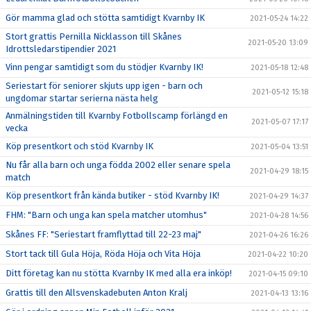
Gör mamma glad och stötta samtidigt Kvarnby IK
2021-05-24 14:22
Stort grattis Pernilla Nicklasson till Skånes
2021-05-20 13:09
Idrottsledarstipendier 2021
Vinn pengar samtidigt som du stödjer Kvarnby IK!
2021-05-18 12:48
Seriestart för seniorer skjuts upp igen - barn och
2021-05-12 15:18
ungdomar startar serierna nästa helg
Anmälningstiden till Kvarnby Fotbollscamp förlängd en
2021-05-07 17:17
vecka
Köp presentkort och stöd Kvarnby IK
2021-05-04 13:51
Nu får alla barn och unga födda 2002 eller senare spela
2021-04-29 18:15
match
Köp presentkort från kända butiker - stöd Kvarnby IK!
2021-04-29 14:37
FHM: "Barn och unga kan spela matcher utomhus"
2021-04-28 14:56
Skånes FF: "Seriestart framflyttad till 22-23 maj"
2021-04-26 16:26
Stort tack till Gula Höja, Röda Höja och Vita Höja
2021-04-22 10:20
Ditt företag kan nu stötta Kvarnby IK med alla era inköp!
2021-04-15 09:10
Grattis till den Allsvenskadebuten Anton Kralj
2021-04-13 13:16