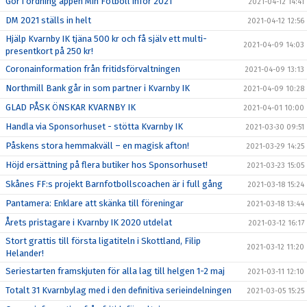
Gör i ordning appen Min Fotboll inför 2021
2021-04-12 14:41
DM 2021 ställs in helt
2021-04-12 12:56
Hjälp Kvarnby IK tjäna 500 kr och få själv ett multi-
2021-04-09 14:03
presentkort på 250 kr!
Coronainformation från fritidsförvaltningen
2021-04-09 13:13
Northmill Bank går in som partner i Kvarnby IK
2021-04-09 10:28
GLAD PÅSK ÖNSKAR KVARNBY IK
2021-04-01 10:00
Handla via Sponsorhuset - stötta Kvarnby IK
2021-03-30 09:51
Påskens stora hemmakväll – en magisk afton!
2021-03-29 14:25
Höjd ersättning på flera butiker hos Sponsorhuset!
2021-03-23 15:05
Skånes FF:s projekt Barnfotbollscoachen är i full gång
2021-03-18 15:24
Pantamera: Enklare att skänka till föreningar
2021-03-18 13:44
Årets pristagare i Kvarnby IK 2020 utdelat
2021-03-12 16:17
Stort grattis till första ligatiteln i Skottland, Filip
2021-03-12 11:20
Helander!
Seriestarten framskjuten för alla lag till helgen 1-2 maj
2021-03-11 12:10
Totalt 31 Kvarnbylag med i den definitiva serieindelningen
2021-03-05 15:25