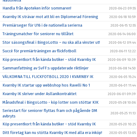
Nationella
Handla från Apoteken inför sommaren!
2020-06-23 09:55
Kvarnby IK strävar mot att bli en Diplomerad Förening
2020-06-18 10:59
Premiärseger för U16 i de nationella serierna
2020-06-15 12:55
Träningsmatcher för seniorer nu tillåtet
2020-06-14 06:00
Stor säsongsfinal i BingoLotto – nu ska alla vinster ut!
2020-06-12 09:44
Succé för premiärträningen av flickfotboll
2020-06-11 12:22
Köp presentkort från kända butiker - stöd Kvarnby IK
2020-06-09 10:39
Sammanfattning av SvFF:s uppdaterade riktlinjer
2020-06-08 14:50
VÄLKOMNA TILL FLICKFOTBOLL 2020 I KVARNBY IK
2020-06-05 15:24
Kvarnby IK startar upp webbshop hos Ravelli No 1
2020-06-01 11:44
Kvarnby IK skriver under Asllanikontraktet
2020-06-01 09:39
Månadsfinal i BingoLotto - köp lotter som stöttar KIK
2020-05-28 10:06
Seriestart för seniorer flyttas fram och pågående DM
2020-05-25 11:13
avbryts
Köp presentkort från kända butiker - stöd Kvarnby IK
2020-05-20 10:25
Ditt företag kan nu stötta Kvarnby IK med alla era inköp!
2020-05-05 13:05