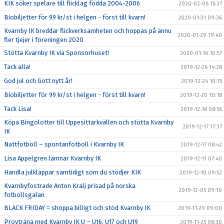
KIK söker spelare till flicklag födda 2004-2006
2020-02-06 15:37
Biobiljetter för 99 kr/st i helgen - först till kvarn!
2020-01-31 09:36
Kvarnby IK breddar flickverksamheten och hoppas på ännu
2020-01-29 19:40
fler tjejer i föreningen 2020
Stötta Kvarnby IK via Sponsorhuset!
2020-01-16 10:57
Tack alla!
2019-12-26 14:28
God jul och Gott nytt år!
2019-12-24 10:15
Biobiljetter för 99 kr/st i helgen - först till kvarn!
2019-12-20 10:18
Tack Lisa!
2019-12-18 08:56
Köpa Bingolotter till Uppesittarkvällen och stötta Kvarnby
2019-12-17 17:37
IK
Nattfotboll – spontanfotboll i Kvarnby IK
2019-12-17 08:42
Lisa Appelgren lämnar Kvarnby IK
2019-12-11 07:40
Handla julklappar samtidigt som du stödjer KIK
2019-12-10 09:52
Kvarnbyfostrade Anton Kralj prisad på norska
2019-12-05 09:10
fotbollsgalan
BLACK FRIDAY = shoppa billigt och stöd Kvarnby IK
2019-11-29 09:00
Provträna med Kvarnby IK U – U16, U17 och U19
2019-11-25 08:30