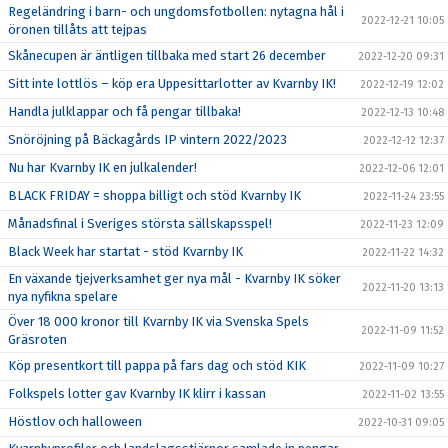
Regeländring i barn- och ungdomsfotbollen: nytagna hål i
2022-12-21 10:05
öronen tillåts att tejpas
Skånecupen är äntligen tillbaka med start 26 december
2022-12-20 09:31
Sitt inte lottlös – köp era Uppesittarlotter av Kvarnby IK!
2022-12-19 12:02
Handla julklappar och få pengar tillbaka!
2022-12-13 10:48
Snöröjning på Bäckagårds IP vintern 2022/2023
2022-12-12 12:37
Nu har Kvarnby IK en julkalender!
2022-12-06 12:01
BLACK FRIDAY = shoppa billigt och stöd Kvarnby IK
2022-11-24 23:55
Månadsfinal i Sveriges största sällskapsspel!
2022-11-23 12:09
Black Week har startat - stöd Kvarnby IK
2022-11-22 14:32
En växande tjejverksamhet ger nya mål - Kvarnby IK söker
2022-11-20 13:13
nya nyfikna spelare
Över 18 000 kronor till Kvarnby IK via Svenska Spels
2022-11-09 11:52
Gräsroten
Köp presentkort till pappa på fars dag och stöd KIK
2022-11-09 10:27
Folkspels lotter gav Kvarnby IK klirr i kassan
2022-11-02 13:55
Höstlov och halloween
2022-10-31 09:05