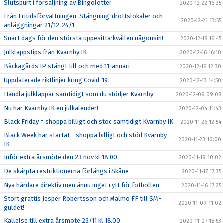
Slutspurt i försäljning av Bingolotter
2020-12-22 16:35
Från Fritidsförvaltningen: Stängning idrottslokaler och
2020-12-21 13:55
anläggningar 21/12-24/1
Snart dags för den största uppesittarkvällen någonsin!
2020-12-18 16:45
Julklappstips från Kvarnby IK
2020-12-16 16:10
Bäckagårds IP stängt till och med 11 januari
2020-12-16 12:30
Uppdaterade riktlinjer kring Covid-19
2020-12-13 14:50
Handla julklappar samtidigt som du stödjer Kvarnby
2020-12-09 09:08
Nu har Kvarnby IK en julkalender!
2020-12-04 11:43
Black Friday = shoppa billigt och stöd samtidigt Kvarnby IK
2020-11-26 12:54
Black Week har startat - shoppa billigt och stöd Kvarnby
2020-11-23 10:00
IK
Inför extra årsmöte den 23 nov kl 18.00
2020-11-19 10:02
De skärpta restriktionerna förlängs i Skåne
2020-11-17 17:35
Nya hårdare direktiv men ännu inget nytt för fotbollen
2020-11-16 17:25
Stort grattis Jesper Robertsson och Malmö FF till SM-
2020-11-09 11:02
guldet!
Kallelse till extra årsmöte 23/11 kl 18.00
2020-11-07 18:53