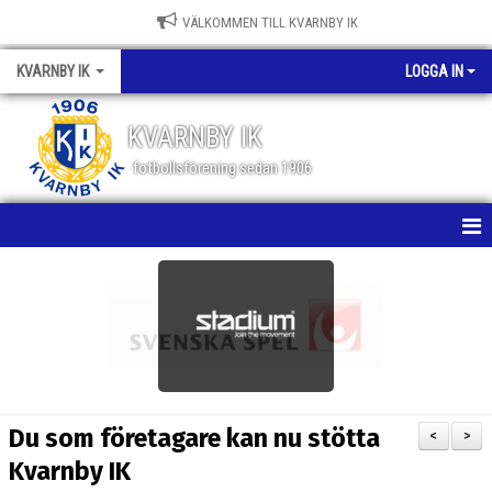
VÄLKOMMEN TILL KVARNBY IK
KVARNBY IK
LOGGA IN
KVARNBY IK
fotbollsförening sedan 1906
HEM
NYHETER
KALENDER
OM KLUBBEN
Du som företagare kan nu stötta
<
>
BILDGALLERI
Kvarnby IK