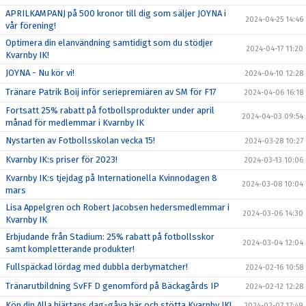
APRILKAMPANJ på 500 kronor till dig som säljer JOYNA i
2024-04-25 14:46
vår förening!
Optimera din elanvändning samtidigt som du stödjer
2024-04-17 11:20
Kvarnby IK!
JOYNA - Nu kör vi!
2024-04-10 12:28
Tränare Patrik Boij inför seriepremiären av SM för F17
2024-04-06 16:18
Fortsatt 25% rabatt på fotbollsprodukter under april
2024-04-03 09:54
månad för medlemmar i Kvarnby IK
Nystarten av Fotbollsskolan vecka 15!
2024-03-28 10:27
Kvarnby IK:s priser för 2023!
2024-03-13 10:06
Kvarnby IK:s tjejdag på Internationella Kvinnodagen 8
2024-03-08 10:04
mars
Lisa Appelgren och Robert Jacobsen hedersmedlemmar i
2024-03-06 14:30
Kvarnby IK
Erbjudande från Stadium: 25% rabatt på fotbollsskor
2024-03-04 12:04
samt kompletterande produkter!
Fullspäckad lördag med dubbla derbymatcher!
2024-02-16 10:58
Tränarutbildning SvFF D genomförd på Bäckagårds IP
2024-02-12 12:28
Köp din Alla hjärtans dag-gåva här och stötta Kvarnby IK!
2024-02-07 17:49