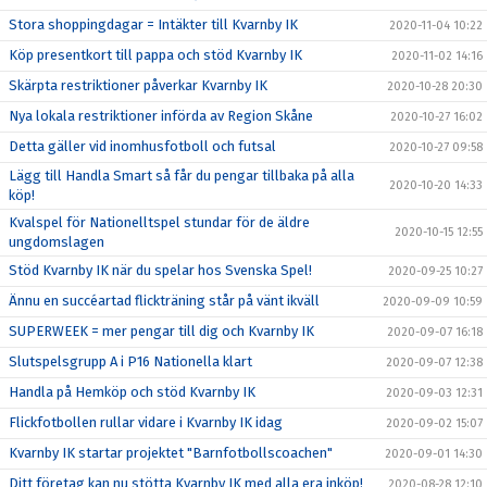
Stora shoppingdagar = Intäkter till Kvarnby IK
2020-11-04 10:22
Köp presentkort till pappa och stöd Kvarnby IK
2020-11-02 14:16
Skärpta restriktioner påverkar Kvarnby IK
2020-10-28 20:30
Nya lokala restriktioner införda av Region Skåne
2020-10-27 16:02
Detta gäller vid inomhusfotboll och futsal
2020-10-27 09:58
Lägg till Handla Smart så får du pengar tillbaka på alla
2020-10-20 14:33
köp!
Kvalspel för Nationelltspel stundar för de äldre
2020-10-15 12:55
ungdomslagen
Stöd Kvarnby IK när du spelar hos Svenska Spel!
2020-09-25 10:27
Ännu en succéartad flickträning står på vänt ikväll
2020-09-09 10:59
SUPERWEEK = mer pengar till dig och Kvarnby IK
2020-09-07 16:18
Slutspelsgrupp A i P16 Nationella klart
2020-09-07 12:38
Handla på Hemköp och stöd Kvarnby IK
2020-09-03 12:31
Flickfotbollen rullar vidare i Kvarnby IK idag
2020-09-02 15:07
Kvarnby IK startar projektet "Barnfotbollscoachen"
2020-09-01 14:30
Ditt företag kan nu stötta Kvarnby IK med alla era inköp!
2020-08-28 12:10