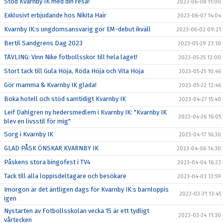
Stöd Kvarnby IK med din resa!
2023-06-08 11:00
Exklusivt erbjudande hos Nikita Hair
2023-06-07 14:04
Kvarnby IK:s ungdomsansvarig gör EM-debut ikväll
2023-06-02 09:21
Bertil Sandgrens Dag 2023
2023-05-29 23:10
TÄVLING: Vinn Nike fotbollsskor till hela laget!
2023-05-25 12:00
Stort tack till Gula Höja, Röda Höja och Vita Höja
2023-05-25 10:46
Gör mamma & Kvarnby IK glada!
2023-05-22 12:46
Boka hotell och stöd samtidigt Kvarnby IK
2023-04-27 15:40
Leif Dahlgren ny hedersmedlem i Kvarnby IK: "Kvarnby IK
2023-04-26 16:05
blev en livsstil för mig"
Sorg i Kvarnby IK
2023-04-17 16:30
GLAD PÅSK ÖNSKAR KVARNBY IK
2023-04-06 14:30
Påskens stora bingofest i TV4
2023-04-04 16:23
Tack till alla loppisdeltagare och besökare
2023-04-03 13:59
Imorgon är det äntligen dags för Kvarnby IK:s barnloppis
2023-03-31 13:45
igen
Nystarten av Fotbollsskolan vecka 15 är ett tydligt
2023-03-24 11:30
vårtecken