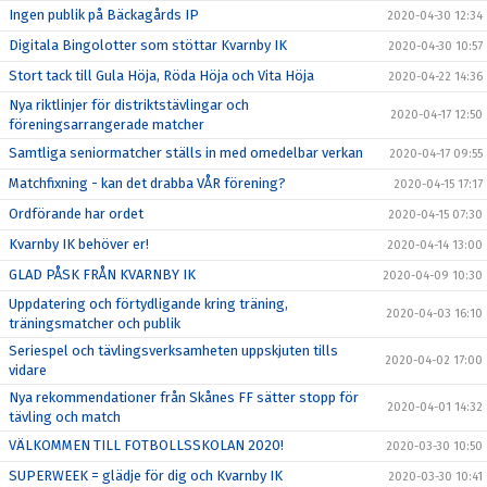
Ingen publik på Bäckagårds IP
2020-04-30 12:34
Digitala Bingolotter som stöttar Kvarnby IK
2020-04-30 10:57
Stort tack till Gula Höja, Röda Höja och Vita Höja
2020-04-22 14:36
Nya riktlinjer för distriktstävlingar och
2020-04-17 12:50
föreningsarrangerade matcher
Samtliga seniormatcher ställs in med omedelbar verkan
2020-04-17 09:55
Matchfixning - kan det drabba VÅR förening?
2020-04-15 17:17
Ordförande har ordet
2020-04-15 07:30
Kvarnby IK behöver er!
2020-04-14 13:00
GLAD PÅSK FRÅN KVARNBY IK
2020-04-09 10:30
Uppdatering och förtydligande kring träning,
2020-04-03 16:10
träningsmatcher och publik
Seriespel och tävlingsverksamheten uppskjuten tills
2020-04-02 17:00
vidare
Nya rekommendationer från Skånes FF sätter stopp för
2020-04-01 14:32
tävling och match
VÄLKOMMEN TILL FOTBOLLSSKOLAN 2020!
2020-03-30 10:50
SUPERWEEK = glädje för dig och Kvarnby IK
2020-03-30 10:41