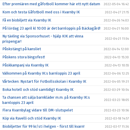
Efter premiären med gåfotboll kommer här ett nytt datum
2022-05-04 16:42
Kom och testa Gåfotboll med oss i Kvarnby IK
2022-04-27 21:15
Få en biobiljett via Kvarnby IK
2022-04-26 14:03
På lördag 23 april kl 10:00 är det barnloppis på Bäckagård!
2022-04-21 16:00
Ny tävling via Sponsorhuset - hjälp KIK att vinna
2022-04-21 11:54
prispengar!
Påskstängt på kansliet
2022-04-14 12:00
Påskens stora bingofest!
2022-04-13 15:30
Påskkampanj via Kvarnby IK
2022-04-13 10:55
Välkommen på Kvarnby IK:s barnloppis 23 april
2022-04-06 12:25
Vårtecken: Nystart för Fotbollsskolan i Kvarnby IK
2022-04-05 19:31
Boka hotell och stöd samtidigt Kvarnby IK
2022-03-29 10:54
Ta chansen att sälja barnkläder m.m. på Kvarnby IK:s
2022-03-23 18:05
barnloppis 23 april
Flera Kvarnbylag vidare till DM-slutspelet
2022-03-23 10:56
Köp via Ravelli och stöd Kvarnby IK
2022-03-18 14:57
Biobiljetter för 99 kr/st i helgen - först till kvarn!
2022-03-17 11:36