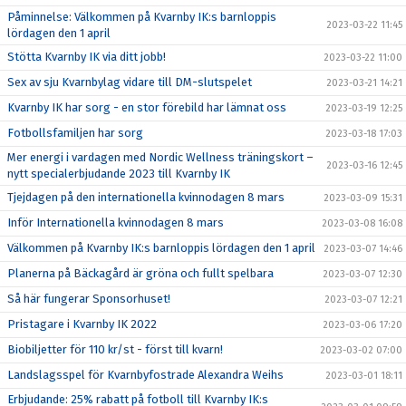
Påminnelse: Välkommen på Kvarnby IK:s barnloppis
2023-03-22 11:45
lördagen den 1 april
Stötta Kvarnby IK via ditt jobb!
2023-03-22 11:00
Sex av sju Kvarnbylag vidare till DM-slutspelet
2023-03-21 14:21
Kvarnby IK har sorg - en stor förebild har lämnat oss
2023-03-19 12:25
Fotbollsfamiljen har sorg
2023-03-18 17:03
Mer energi i vardagen med Nordic Wellness träningskort –
2023-03-16 12:45
nytt specialerbjudande 2023 till Kvarnby IK
Tjejdagen på den internationella kvinnodagen 8 mars
2023-03-09 15:31
Inför Internationella kvinnodagen 8 mars
2023-03-08 16:08
Välkommen på Kvarnby IK:s barnloppis lördagen den 1 april
2023-03-07 14:46
Planerna på Bäckagård är gröna och fullt spelbara
2023-03-07 12:30
Så här fungerar Sponsorhuset!
2023-03-07 12:21
Pristagare i Kvarnby IK 2022
2023-03-06 17:20
Biobiljetter för 110 kr/st - först till kvarn!
2023-03-02 07:00
Landslagsspel för Kvarnbyfostrade Alexandra Weihs
2023-03-01 18:11
Erbjudande: 25% rabatt på fotboll till Kvarnby IK:s