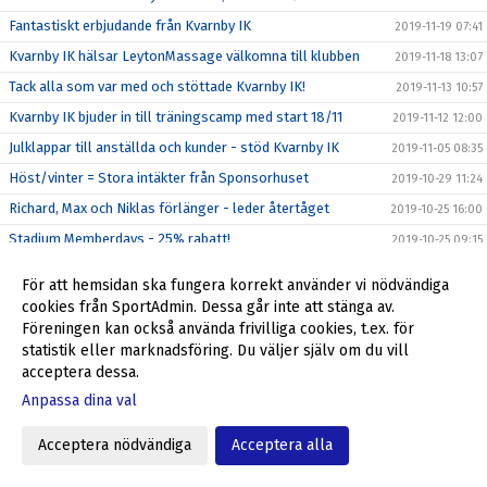
Fantastiskt erbjudande från Kvarnby IK
2019-11-19 07:41
Kvarnby IK hälsar LeytonMassage välkomna till klubben
2019-11-18 13:07
Tack alla som var med och stöttade Kvarnby IK!
2019-11-13 10:57
Kvarnby IK bjuder in till träningscamp med start 18/11
2019-11-12 12:00
Julklappar till anställda och kunder - stöd Kvarnby IK
2019-11-05 08:35
Höst/vinter = Stora intäkter från Sponsorhuset
2019-10-29 11:24
Richard, Max och Niklas förlänger - leder återtåget
2019-10-25 16:00
Stadium Memberdays - 25% rabatt!
2019-10-25 09:15
P04 klara för P16 Nationella 2020
2019-10-20 12:31
För att hemsidan ska fungera korrekt använder vi nödvändiga
P04 kvalar till P16 Nationella 2020
2019-10-16 16:44
cookies från SportAdmin. Dessa går inte att stänga av.
Föreningen kan också använda frivilliga cookies, t.ex. för
Föreningsdagar på Stadium Svågertorp börjar nu
2019-10-07 10:00
statistik eller marknadsföring. Du väljer själv om du vill
Ulf Jansson om återkomsten till Kvarnby IK
2019-10-05 09:00
acceptera dessa.
Stöd Kvarnby IK när du handlar på Flügger Färg
2019-10-04 12:29
Anpassa dina val
Välkommen tillbaka till Kvarnby IK, Ulf Jansson!
2019-10-04 09:30
Acceptera nödvändiga
Acceptera alla
Grymt helgerbjudande till alla i Kvarnby IK
2019-09-27 17:55
Fantastiskt erbjudande från Kvarnby IK
2019-09-23 10:20