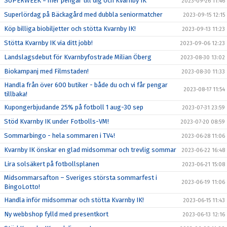
SUPERWEEK = mer pengar till dig och Kvarnby IK
2023-09-26 11:46
Superlördag på Bäckagård med dubbla seniormatcher
2023-09-15 12:15
Köp billiga biobiljetter och stötta Kvarnby IK!
2023-09-13 11:23
Stötta Kvarnby IK via ditt jobb!
2023-09-06 12:23
Landslagsdebut för Kvarnbyfostrade Milian Öberg
2023-08-30 13:02
Biokampanj med Filmstaden!
2023-08-30 11:33
Handla från över 600 butiker - både du och vi får pengar
2023-08-17 11:54
tillbaka!
Kupongerbjudande 25% på fotboll 1 aug-30 sep
2023-07-31 23:59
Stöd Kvarnby IK under Fotbolls-VM!
2023-07-20 08:59
Sommarbingo - hela sommaren i TV4!
2023-06-28 11:06
Kvarnby IK önskar en glad midsommar och trevlig sommar
2023-06-22 16:48
Lira solsäkert på fotbollsplanen
2023-06-21 15:08
Midsommarsafton – Sveriges största sommarfest i
2023-06-19 11:06
BingoLotto!
Handla inför midsommar och stötta Kvarnby IK!
2023-06-15 11:43
Ny webbshop fylld med presentkort
2023-06-13 12:16