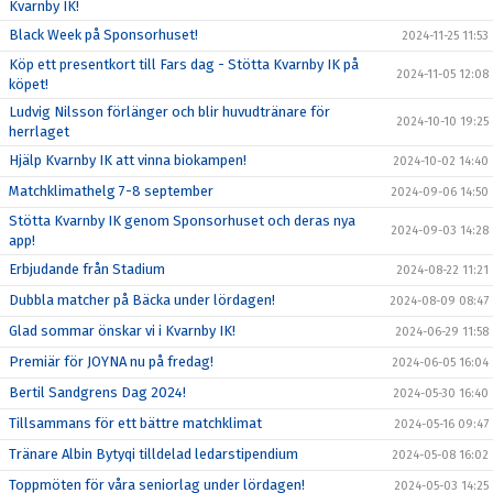
Kvarnby IK!
Black Week på Sponsorhuset!
2024-11-25 11:53
Köp ett presentkort till Fars dag - Stötta Kvarnby IK på
2024-11-05 12:08
köpet!
Ludvig Nilsson förlänger och blir huvudtränare för
2024-10-10 19:25
herrlaget
Hjälp Kvarnby IK att vinna biokampen!
2024-10-02 14:40
Matchklimathelg 7-8 september
2024-09-06 14:50
Stötta Kvarnby IK genom Sponsorhuset och deras nya
2024-09-03 14:28
app!
Erbjudande från Stadium
2024-08-22 11:21
Dubbla matcher på Bäcka under lördagen!
2024-08-09 08:47
Glad sommar önskar vi i Kvarnby IK!
2024-06-29 11:58
Premiär för JOYNA nu på fredag!
2024-06-05 16:04
Bertil Sandgrens Dag 2024!
2024-05-30 16:40
Tillsammans för ett bättre matchklimat
2024-05-16 09:47
Tränare Albin Bytyqi tilldelad ledarstipendium
2024-05-08 16:02
Toppmöten för våra seniorlag under lördagen!
2024-05-03 14:25