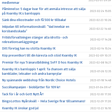
2023-03-01 09:59
medlemmar
Påminnelse: 5 dagar kvar för att anmäla intresse att sälja
2023-02-24 15:05
på Kvarnby IK:s barnloppis
Sänk dina elkostnader och få 500 kr tillbaka!
2023-02-23 10:26
Inbjudan till informationskväll: ”Vad innebär en
2023-02-22 14:40
korsbandsskada”
Fritidsförvaltningen stänger alla idrotts- och
2023-02-17 14:28
rekreationsanläggningar
Ditt företag kan nu stötta Kvarnby IK
2023-02-14 15:34
Köp presentkort till din käresta och stöd Kvarnby IK
2023-02-09 10:31
Premiär för nya Tränarutbildning SvFF D hos Kvarnby IK
2023-02-08 16:21
Kvarnby IK:s barnloppis 1 april: Ta chansen att sälja
2023-01-26 12:35
barnkläder, leksaker och andra barnprylar
Ny spännande webbshop från Nordic Choice Hotels
2023-01-18 14:48
Succékampanjen - biobiljetter för 109 kr!
2023-01-04 09:47
Tack för i år och Gott Nytt År!
2022-12-30 17:30
BingoLottos Nyårskväll – Hela Sverige firar tillsammans!
2022-12-29 17:20
Kvarnby IK önskar god jul
2022-12-23 16:10