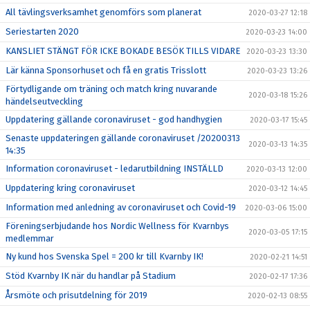
All tävlingsverksamhet genomförs som planerat
2020-03-27 12:18
Seriestarten 2020
2020-03-23 14:00
KANSLIET STÄNGT FÖR ICKE BOKADE BESÖK TILLS VIDARE
2020-03-23 13:30
Lär känna Sponsorhuset och få en gratis Trisslott
2020-03-23 13:26
Förtydligande om träning och match kring nuvarande
2020-03-18 15:26
händelseutveckling
Uppdatering gällande coronaviruset - god handhygien
2020-03-17 15:45
Senaste uppdateringen gällande coronaviruset /20200313
2020-03-13 14:35
14:35
Information coronaviruset - ledarutbildning INSTÄLLD
2020-03-13 12:00
Uppdatering kring coronaviruset
2020-03-12 14:45
Information med anledning av coronaviruset och Covid-19
2020-03-06 15:00
Föreningserbjudande hos Nordic Wellness för Kvarnbys
2020-03-05 17:15
medlemmar
Ny kund hos Svenska Spel = 200 kr till Kvarnby IK!
2020-02-21 14:51
Stöd Kvarnby IK när du handlar på Stadium
2020-02-17 17:36
Årsmöte och prisutdelning för 2019
2020-02-13 08:55