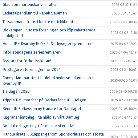
Glad sommar önskar vi er alla!
2025-06-27 11:31
Ladarstipendium till Rabah Salameh
2025-05-15 15:42
Tillsammans för ett bättre matchklimat
2025-05-09 10:34
Biokampen - Stötta föreningen och köp rabatterade
2025-05-08 12:58
biobiljetter!
Husie IF - Kvarnby IK 0 - 4: Derbyseger i premiären!
2025-04-07 12:23
Inför söndagens seriepremiärer!
2025-04-04 12:19
Nystart för fotbollsskolan!
2025-03-24 08:42
Pristagare i föreningen för 2024
2025-03-21 10:43
Conny Hammarstedt tilldelad hedersmedlemskap i
2025-03-20 16:01
Kvarnby IK
Tjejdagen 2025
2025-03-10 09:38
Trippla DM-matcher på Bäckagårds IP i Helgen
2025-02-28 12:08
Kenneth Folkesson ny tränare för Damlaget
2025-02-05 10:24
Julgranshämtning - ta hjälp av vårt Damlag!
2024-12-27 10:53
God Jul och gott nytt år önskar vi er alla!
2024-12-23 13:13
Handla årets julklappar genom Sponsorhuset och stötta
2024-12-09 13:38