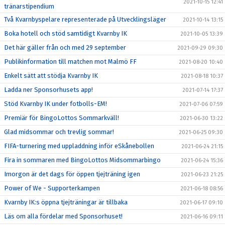
2021-10-15 12:41
tränarstipendium
Två Kvarnbyspelare representerade på Utvecklingsläger
2021-10-14 13:15
Boka hotell och stöd samtidigt Kvarnby IK
2021-10-05 13:39
Det här gäller från och med 29 september
2021-09-29 09:30
Publikinformation till matchen mot Malmö FF
2021-08-20 10:40
Enkelt sätt att stödja Kvarnby IK
2021-08-18 10:37
Ladda ner Sponsorhusets app!
2021-07-14 17:37
Stöd Kvarnby IK under fotbolls-EM!
2021-07-06 07:59
Premiär för BingoLottos Sommarkväll!
2021-06-30 13:22
Glad midsommar och trevlig sommar!
2021-06-25 09:30
FIFA-turnering med uppladdning inför eSkånebollen
2021-06-24 21:15
Fira in sommaren med BingoLottos Midsommarbingo
2021-06-24 15:36
Imorgon är det dags för öppen tjejträning igen
2021-06-23 21:25
Power of We - Supporterkampen
2021-06-18 08:56
Kvarnby IK:s öppna tjejträningar är tillbaka
2021-06-17 09:10
Läs om alla fördelar med Sponsorhuset!
2021-06-16 09:11