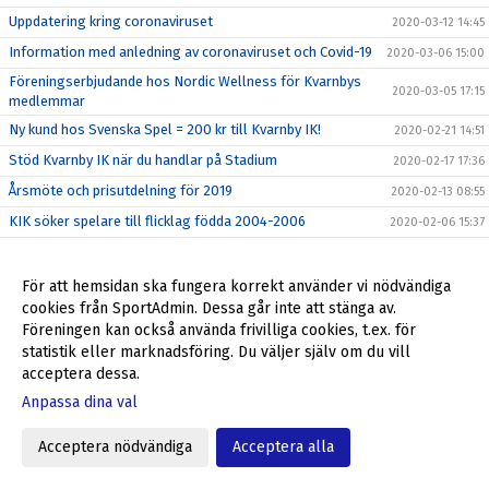
Uppdatering kring coronaviruset
2020-03-12 14:45
Information med anledning av coronaviruset och Covid-19
2020-03-06 15:00
Föreningserbjudande hos Nordic Wellness för Kvarnbys
2020-03-05 17:15
medlemmar
Ny kund hos Svenska Spel = 200 kr till Kvarnby IK!
2020-02-21 14:51
Stöd Kvarnby IK när du handlar på Stadium
2020-02-17 17:36
Årsmöte och prisutdelning för 2019
2020-02-13 08:55
KIK söker spelare till flicklag födda 2004-2006
2020-02-06 15:37
Biobiljetter för 99 kr/st i helgen - först till kvarn!
2020-01-31 09:36
Kvarnby IK breddar flickverksamheten och hoppas på ännu
För att hemsidan ska fungera korrekt använder vi nödvändiga
2020-01-29 19:40
fler tjejer i föreningen 2020
cookies från SportAdmin. Dessa går inte att stänga av.
Stötta Kvarnby IK via Sponsorhuset!
Föreningen kan också använda frivilliga cookies, t.ex. för
2020-01-16 10:57
statistik eller marknadsföring. Du väljer själv om du vill
Tack alla!
2019-12-26 14:28
acceptera dessa.
God jul och Gott nytt år!
2019-12-24 10:15
Anpassa dina val
Biobiljetter för 99 kr/st i helgen - först till kvarn!
2019-12-20 10:18
Acceptera nödvändiga
Acceptera alla
Tack Lisa!
2019-12-18 08:56
Köpa Bingolotter till Uppesittarkvällen och stötta Kvarnby