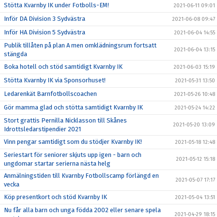
Stötta Kvarnby IK under Fotbolls-EM!
2021-06-11 09:01
Inför DA Division 3 Sydvästra
2021-06-08 09:47
Inför HA Division 5 Sydvästra
2021-06-04 14:55
Publik tillåten på plan A men omklädningsrum fortsatt
2021-06-04 13:15
stängda
Boka hotell och stöd samtidigt Kvarnby IK
2021-06-03 15:19
Stötta Kvarnby IK via Sponsorhuset!
2021-05-31 13:50
Ledarenkät Barnfotbollscoachen
2021-05-26 10:48
Gör mamma glad och stötta samtidigt Kvarnby IK
2021-05-24 14:22
Stort grattis Pernilla Nicklasson till Skånes
2021-05-20 13:09
Idrottsledarstipendier 2021
Vinn pengar samtidigt som du stödjer Kvarnby IK!
2021-05-18 12:48
Seriestart för seniorer skjuts upp igen - barn och
2021-05-12 15:18
ungdomar startar serierna nästa helg
Anmälningstiden till Kvarnby Fotbollscamp förlängd en
2021-05-07 17:17
vecka
Köp presentkort och stöd Kvarnby IK
2021-05-04 13:51
Nu får alla barn och unga födda 2002 eller senare spela
2021-04-29 18:15