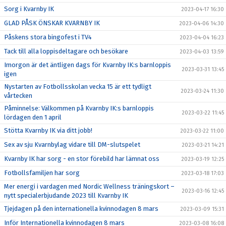
Sorg i Kvarnby IK
2023-04-17 16:30
GLAD PÅSK ÖNSKAR KVARNBY IK
2023-04-06 14:30
Påskens stora bingofest i TV4
2023-04-04 16:23
Tack till alla loppisdeltagare och besökare
2023-04-03 13:59
Imorgon är det äntligen dags för Kvarnby IK:s barnloppis
2023-03-31 13:45
igen
Nystarten av Fotbollsskolan vecka 15 är ett tydligt
2023-03-24 11:30
vårtecken
Påminnelse: Välkommen på Kvarnby IK:s barnloppis
2023-03-22 11:45
lördagen den 1 april
Stötta Kvarnby IK via ditt jobb!
2023-03-22 11:00
Sex av sju Kvarnbylag vidare till DM-slutspelet
2023-03-21 14:21
Kvarnby IK har sorg - en stor förebild har lämnat oss
2023-03-19 12:25
Fotbollsfamiljen har sorg
2023-03-18 17:03
Mer energi i vardagen med Nordic Wellness träningskort –
2023-03-16 12:45
nytt specialerbjudande 2023 till Kvarnby IK
Tjejdagen på den internationella kvinnodagen 8 mars
2023-03-09 15:31
Inför Internationella kvinnodagen 8 mars
2023-03-08 16:08