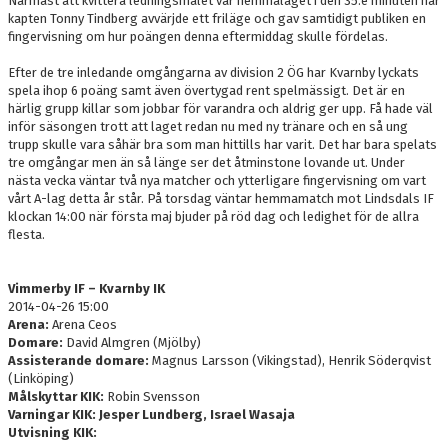
Närmast att kvittera ledningsmålet var hemmalaget i den 35:e minuten när
kapten Tonny Tindberg avvärjde ett friläge och gav samtidigt publiken en
fingervisning om hur poängen denna eftermiddag skulle fördelas.
Efter de tre inledande omgångarna av division 2 ÖG har Kvarnby lyckats
spela ihop 6 poäng samt även övertygad rent spelmässigt. Det är en
härlig grupp killar som jobbar för varandra och aldrig ger upp. Få hade väl
inför säsongen trott att laget redan nu med ny tränare och en så ung
trupp skulle vara såhär bra som man hittills har varit. Det har bara spelats
tre omgångar men än så länge ser det åtminstone lovande ut. Under
nästa vecka väntar två nya matcher och ytterligare fingervisning om vart
vårt A-lag detta år står. På torsdag väntar hemmamatch mot Lindsdals IF
klockan 14:00 när första maj bjuder på röd dag och ledighet för de allra
flesta.
Vimmerby IF – Kvarnby IK
2014-04-26 15:00
Arena:
Arena Ceos
Domare:
David Almgren (Mjölby)
Assisterande domare:
Magnus Larsson (Vikingstad), Henrik Söderqvist
(Linköping)
Målskyttar KIK:
Robin Svensson
Varningar KIK:
Jesper Lundberg, Israel Wasaja
Utvisning KIK: