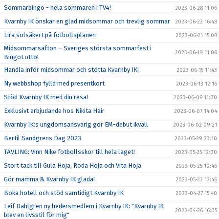
Sommarbingo - hela sommaren i TV4!
2023-06-28 11:06
Kvarnby IK önskar en glad midsommar och trevlig sommar
2023-06-22 16:48
Lira solsäkert på fotbollsplanen
2023-06-21 15:08
Midsommarsafton – Sveriges största sommarfest i
2023-06-19 11:06
BingoLotto!
Handla inför midsommar och stötta Kvarnby IK!
2023-06-15 11:43
Ny webbshop fylld med presentkort
2023-06-13 12:16
Stöd Kvarnby IK med din resa!
2023-06-08 11:00
Exklusivt erbjudande hos Nikita Hair
2023-06-07 14:04
Kvarnby IK:s ungdomsansvarig gör EM-debut ikväll
2023-06-02 09:21
Bertil Sandgrens Dag 2023
2023-05-29 23:10
TÄVLING: Vinn Nike fotbollsskor till hela laget!
2023-05-25 12:00
Stort tack till Gula Höja, Röda Höja och Vita Höja
2023-05-25 10:46
Gör mamma & Kvarnby IK glada!
2023-05-22 12:46
Boka hotell och stöd samtidigt Kvarnby IK
2023-04-27 15:40
Leif Dahlgren ny hedersmedlem i Kvarnby IK: "Kvarnby IK
2023-04-26 16:05
blev en livsstil för mig"