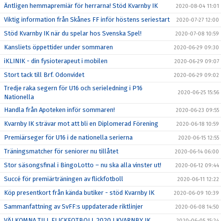
Äntligen hemmapremiär för herrarna! Stöd Kvarnby IK
2020-08-04 11:01
Viktig information från Skånes FF inför höstens seriestart
2020-07-27 12:00
Stöd Kvarnby IK när du spelar hos Svenska Spel!
2020-07-08 10:59
Kansliets öppettider under sommaren
2020-06-29 09:30
iKLINIK - din fysioterapeut i mobilen
2020-06-29 09:07
Stort tack till Brf. Odonvidet
2020-06-29 09:02
Tredje raka segern för U16 och serieledning i P16
2020-06-25 15:56
Nationella
Handla från Apoteken inför sommaren!
2020-06-23 09:55
Kvarnby IK strävar mot att bli en Diplomerad Förening
2020-06-18 10:59
Premiärseger för U16 i de nationella serierna
2020-06-15 12:55
Träningsmatcher för seniorer nu tillåtet
2020-06-14 06:00
Stor säsongsfinal i BingoLotto – nu ska alla vinster ut!
2020-06-12 09:44
Succé för premiärträningen av flickfotboll
2020-06-11 12:22
Köp presentkort från kända butiker - stöd Kvarnby IK
2020-06-09 10:39
Sammanfattning av SvFF:s uppdaterade riktlinjer
2020-06-08 14:50
VÄLKOMNA TILL FLICKFOTBOLL 2020 I KVARNBY IK
2020-06-05 15:24