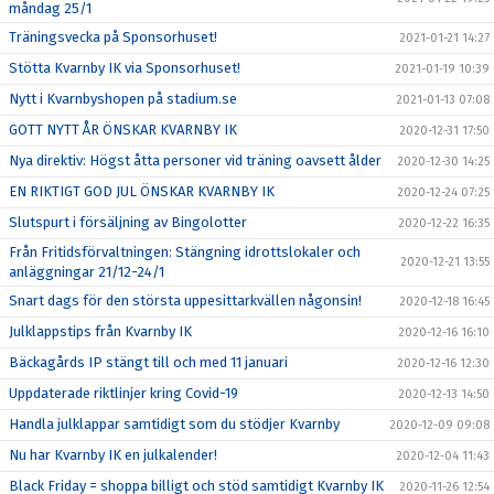
måndag 25/1
Träningsvecka på Sponsorhuset!
2021-01-21 14:27
Stötta Kvarnby IK via Sponsorhuset!
2021-01-19 10:39
Nytt i Kvarnbyshopen på stadium.se
2021-01-13 07:08
GOTT NYTT ÅR ÖNSKAR KVARNBY IK
2020-12-31 17:50
Nya direktiv: Högst åtta personer vid träning oavsett ålder
2020-12-30 14:25
EN RIKTIGT GOD JUL ÖNSKAR KVARNBY IK
2020-12-24 07:25
Slutspurt i försäljning av Bingolotter
2020-12-22 16:35
Från Fritidsförvaltningen: Stängning idrottslokaler och
2020-12-21 13:55
anläggningar 21/12-24/1
Snart dags för den största uppesittarkvällen någonsin!
2020-12-18 16:45
Julklappstips från Kvarnby IK
2020-12-16 16:10
Bäckagårds IP stängt till och med 11 januari
2020-12-16 12:30
Uppdaterade riktlinjer kring Covid-19
2020-12-13 14:50
Handla julklappar samtidigt som du stödjer Kvarnby
2020-12-09 09:08
Nu har Kvarnby IK en julkalender!
2020-12-04 11:43
Black Friday = shoppa billigt och stöd samtidigt Kvarnby IK
2020-11-26 12:54