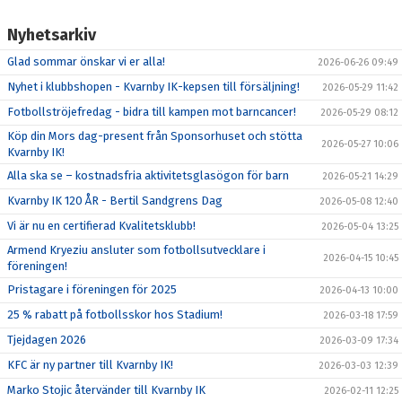
Nyhetsarkiv
Glad sommar önskar vi er alla!
2026-06-26 09:49
Nyhet i klubbshopen - Kvarnby IK-kepsen till försäljning!
2026-05-29 11:42
Fotbollströjefredag - bidra till kampen mot barncancer!
2026-05-29 08:12
Köp din Mors dag-present från Sponsorhuset och stötta
2026-05-27 10:06
Kvarnby IK!
Alla ska se – kostnadsfria aktivitetsglasögon för barn
2026-05-21 14:29
Kvarnby IK 120 ÅR - Bertil Sandgrens Dag
2026-05-08 12:40
Vi är nu en certifierad Kvalitetsklubb!
2026-05-04 13:25
Armend Kryeziu ansluter som fotbollsutvecklare i
2026-04-15 10:45
föreningen!
Pristagare i föreningen för 2025
2026-04-13 10:00
25 % rabatt på fotbollsskor hos Stadium!
2026-03-18 17:59
Tjejdagen 2026
2026-03-09 17:34
KFC är ny partner till Kvarnby IK!
2026-03-03 12:39
Marko Stojic återvänder till Kvarnby IK
2026-02-11 12:25