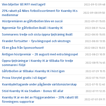
Vinn biljetter till MFF med laget!
2022-09-13 09:48
25% rabatt på Nikes fotbollssortiment för Kvarnby IK:s
2022-09-08 09:50
medlemmar
Höstpremiären av gåfotbollen blev en succé
2022-09-01 15:05
Nypremiär för gåfotbollen ikväll i Kvarnby IK
2022-08-31 14:44
Sommarens tredje och sista öppna tjejträning ikväll
2022-08-30 15:05
Firandet fortsätter – fyra bingospel och vinstregn
2022-08-30 13:55
Få en gåva från Sponsorhuset!
2022-08-23 16:03
Äntligen höstpremiär – 28 augusti med extra bingospel
2022-08-23 10:51
Öppna tjejträningar i Kvarnby IK är tillbaka för tredje
2022-08-15 14:45
sommaren i följd
Gåfotbollen är tillbaka i Kvarnby IK i höst igen
2022-07-29 15:15
Prova Storytel gratis i 40 dagar!
2022-07-16 11:01
Kvarnbydeltagande under pågående världsmästerskap
2022-07-15 12:40
Stöd Kvarnby IK via Stadium - Bonus till alla!
2022-07-11 12:35
Kvarnby IK är en del av Flüggerandelen – 20% rabatt till
2022-07-01 09:11
föreningens supportrar