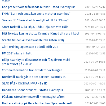
match
Köp presentkort från kända butiker - stöd Kvarnby IK!
2021-04-29 14:37
FHM: "Barn och unga kan spela matcher utomhus"
2021-04-28 14:56
Skånes FF: "Seriestart framflyttad till 22-23 maj"
2021-04-26 16:26
Stort tack till Gula Höja, Röda Höja och Vita Höja
2021-04-22 10:20
Ditt företag kan nu stötta Kvarnby IK med alla era inköp!
2021-04-15 09:10
Grattis till den Allsvenskadebuten Anton Kralj
2021-04-13 13:16
Gör i ordning appen Min Fotboll inför 2021
2021-04-12 14:41
DM 2021 ställs in helt
2021-04-12 12:56
Hjälp Kvarnby IK tjäna 500 kr och få själv ett multi-
2021-04-09 14:03
presentkort på 250 kr!
Coronainformation från fritidsförvaltningen
2021-04-09 13:13
Northmill Bank går in som partner i Kvarnby IK
2021-04-09 10:28
GLAD PÅSK ÖNSKAR KVARNBY IK
2021-04-01 10:00
Handla via Sponsorhuset - stötta Kvarnby IK
2021-03-30 09:51
Påskens stora hemmakväll – en magisk afton!
2021-03-29 14:25
Höjd ersättning på flera butiker hos Sponsorhuset!
2021-03-23 15:05