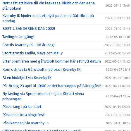
Nytt sätt att bidra till din lagkassa, klubb och den egna
2022-05-16 15:49
plånboken!
Kvarnby IK bjuder in till ett nytt pass med Gåfotboll på
2022-05-13 10:33
söndag
BERTIL SANDGRENS DAG 2022!
2022-05-10 19:45
Tävlingen är igång!
2022-05-10 11:18
Grattis Kvarnby IK - 116 år idag!
2022-05-06 13:30
Stort grattis Emilia, Maya och Melly
2022-05-05 18:59
Efter premiären med gåfotboll kommer här ett nytt datum
2022-05-04 16:42
Kom och testa Gåfotboll med oss i Kvarnby IK
2022-04-27 21:15
Få en biobiljett via Kvarnby IK
2022-04-26 14:03
På lördag 23 april kl 10:00 är det barnloppis på Bäckagård!
2022-04-21 16:00
Ny tävling via Sponsorhuset - hjälp KIK att vinna
2022-04-21 11:54
prispengar!
Påskstängt på kansliet
2022-04-14 12:00
Påskens stora bingofest!
2022-04-13 15:30
Påskkampanj via Kvarnby IK
2022-04-13 10:55