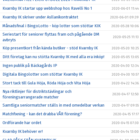
Kvarnby IK startar upp webbshop hos Ravelli No 1
2020-06-01 11:44
Kvarnby IK skriver under Asllanikontraktet
2020-06-01 09:39
Månadsfinal i BingoLotto - köp lotter som stöttar KIK
2020-05-28 10:06
Seriestart för seniorer flyttas fram och pågående DM
2020-05-25 11:13
avbryts
Köp presentkort från kända butiker - stöd Kvarnby IK
2020-05-20 10:25
Ditt företag kan nu stötta Kvarnby IK med alla era inköp!
2020-05-05 13:05
Ingen publik på Bäckagårds IP
2020-04-30 12:34
Digitala Bingolotter som stöttar Kvarnby IK
2020-04-30 10:57
Stort tack till Gula Höja, Röda Höja och Vita Höja
2020-04-22 14:36
Nya riktlinjer för distriktstävlingar och
2020-04-17 12:50
föreningsarrangerade matcher
Samtliga seniormatcher ställs in med omedelbar verkan
2020-04-17 09:55
Matchfixning - kan det drabba VÅR förening?
2020-04-15 17:17
Ordförande har ordet
2020-04-15 07:30
Kvarnby IK behöver er!
2020-04-14 13:00