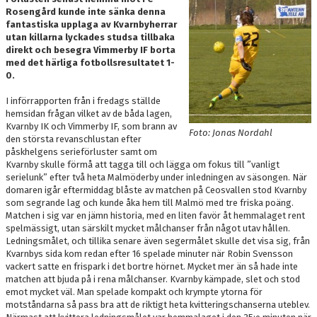
Rosengård kunde inte sänka denna
DOKUMENT
fantastiska upplaga av Kvarnbyherrar
utan killarna lyckades studsa tillbaka
MEDLEMSKAP
direkt och besegra Vimmerby IF borta
med det härliga fotbollsresultatet 1-
LEDARE
0.
I införrapporten från i fredags ställde
KONTAKT
hemsidan frågan vilket av de båda lagen,
Kvarnby IK och Vimmerby IF, som brann av
Foto: Jonas Nordahl
den största revanschlustan efter
påskhelgens serieförluster samt om
Kvarnby skulle förmå att tagga till och lägga om fokus till ”vanligt
serielunk” efter två heta Malmöderby under inledningen av säsongen. När
domaren igår eftermiddag blåste av matchen på Ceosvallen stod Kvarnby
som segrande lag och kunde åka hem till Malmö med tre friska poäng.
Matchen i sig var en jämn historia, med en liten favör åt hemmalaget rent
spelmässigt, utan särskilt mycket målchanser från något utav hållen.
Ledningsmålet, och tillika senare även segermålet skulle det visa sig, från
Kvarnbys sida kom redan efter 16 spelade minuter när Robin Svensson
vackert satte en frispark i det bortre hörnet. Mycket mer än så hade inte
matchen att bjuda på i rena målchanser. Kvarnby kämpade, slet och stod
emot mycket väl. Man spelade kompakt och krympte ytorna för
motståndarna så pass bra att de riktigt heta kvitteringschanserna uteblev.