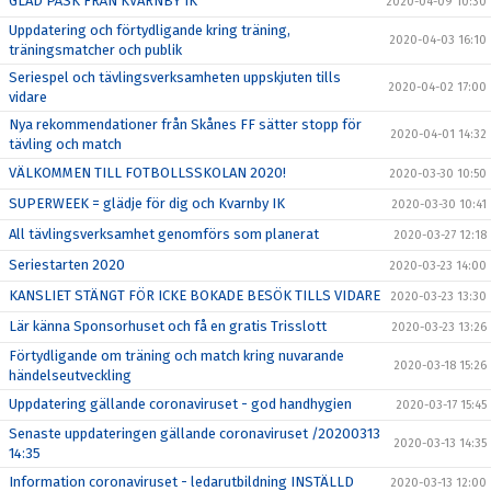
GLAD PÅSK FRÅN KVARNBY IK
2020-04-09 10:30
Uppdatering och förtydligande kring träning,
2020-04-03 16:10
träningsmatcher och publik
Seriespel och tävlingsverksamheten uppskjuten tills
2020-04-02 17:00
vidare
Nya rekommendationer från Skånes FF sätter stopp för
2020-04-01 14:32
tävling och match
VÄLKOMMEN TILL FOTBOLLSSKOLAN 2020!
2020-03-30 10:50
SUPERWEEK = glädje för dig och Kvarnby IK
2020-03-30 10:41
All tävlingsverksamhet genomförs som planerat
2020-03-27 12:18
Seriestarten 2020
2020-03-23 14:00
KANSLIET STÄNGT FÖR ICKE BOKADE BESÖK TILLS VIDARE
2020-03-23 13:30
Lär känna Sponsorhuset och få en gratis Trisslott
2020-03-23 13:26
Förtydligande om träning och match kring nuvarande
2020-03-18 15:26
händelseutveckling
Uppdatering gällande coronaviruset - god handhygien
2020-03-17 15:45
Senaste uppdateringen gällande coronaviruset /20200313
2020-03-13 14:35
14:35
Information coronaviruset - ledarutbildning INSTÄLLD
2020-03-13 12:00