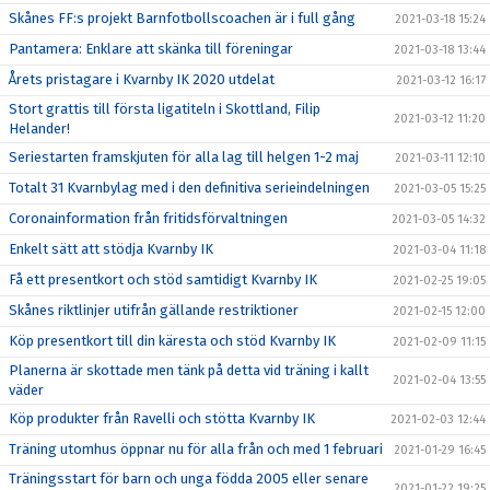
Skånes FF:s projekt Barnfotbollscoachen är i full gång
2021-03-18 15:24
Pantamera: Enklare att skänka till föreningar
2021-03-18 13:44
Årets pristagare i Kvarnby IK 2020 utdelat
2021-03-12 16:17
Stort grattis till första ligatiteln i Skottland, Filip
2021-03-12 11:20
Helander!
Seriestarten framskjuten för alla lag till helgen 1-2 maj
2021-03-11 12:10
Totalt 31 Kvarnbylag med i den definitiva serieindelningen
2021-03-05 15:25
Coronainformation från fritidsförvaltningen
2021-03-05 14:32
Enkelt sätt att stödja Kvarnby IK
2021-03-04 11:18
Få ett presentkort och stöd samtidigt Kvarnby IK
2021-02-25 19:05
Skånes riktlinjer utifrån gällande restriktioner
2021-02-15 12:00
Köp presentkort till din käresta och stöd Kvarnby IK
2021-02-09 11:15
Planerna är skottade men tänk på detta vid träning i kallt
2021-02-04 13:55
väder
Köp produkter från Ravelli och stötta Kvarnby IK
2021-02-03 12:44
Träning utomhus öppnar nu för alla från och med 1 februari
2021-01-29 16:45
Träningsstart för barn och unga födda 2005 eller senare
2021-01-22 19:25