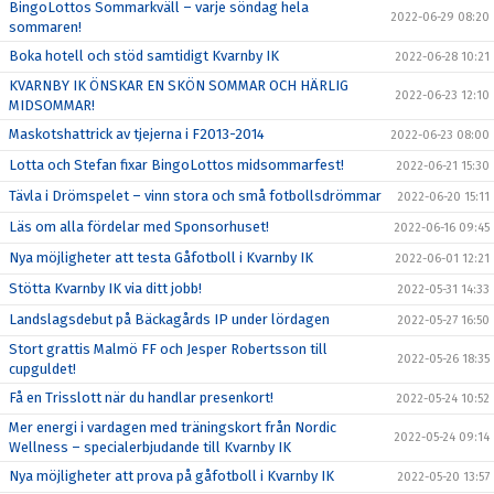
BingoLottos Sommarkväll – varje söndag hela
2022-06-29 08:20
sommaren!
Boka hotell och stöd samtidigt Kvarnby IK
2022-06-28 10:21
KVARNBY IK ÖNSKAR EN SKÖN SOMMAR OCH HÄRLIG
2022-06-23 12:10
MIDSOMMAR!
Maskotshattrick av tjejerna i F2013-2014
2022-06-23 08:00
Lotta och Stefan fixar BingoLottos midsommarfest!
2022-06-21 15:30
Tävla i Drömspelet – vinn stora och små fotbollsdrömmar
2022-06-20 15:11
Läs om alla fördelar med Sponsorhuset!
2022-06-16 09:45
Nya möjligheter att testa Gåfotboll i Kvarnby IK
2022-06-01 12:21
Stötta Kvarnby IK via ditt jobb!
2022-05-31 14:33
Landslagsdebut på Bäckagårds IP under lördagen
2022-05-27 16:50
Stort grattis Malmö FF och Jesper Robertsson till
2022-05-26 18:35
cupguldet!
Få en Trisslott när du handlar presenkort!
2022-05-24 10:52
Mer energi i vardagen med träningskort från Nordic
2022-05-24 09:14
Wellness – specialerbjudande till Kvarnby IK
Nya möjligheter att prova på gåfotboll i Kvarnby IK
2022-05-20 13:57