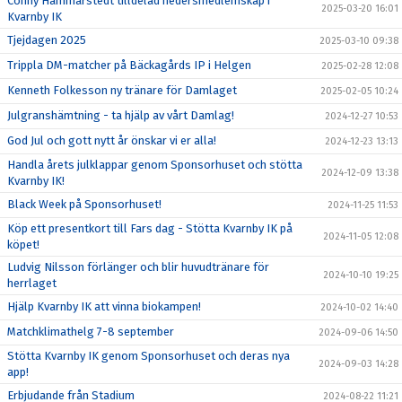
Conny Hammarstedt tilldelad hedersmedlemskap i
2025-03-20 16:01
Kvarnby IK
Tjejdagen 2025
2025-03-10 09:38
Trippla DM-matcher på Bäckagårds IP i Helgen
2025-02-28 12:08
Kenneth Folkesson ny tränare för Damlaget
2025-02-05 10:24
Julgranshämtning - ta hjälp av vårt Damlag!
2024-12-27 10:53
God Jul och gott nytt år önskar vi er alla!
2024-12-23 13:13
Handla årets julklappar genom Sponsorhuset och stötta
2024-12-09 13:38
Kvarnby IK!
Black Week på Sponsorhuset!
2024-11-25 11:53
Köp ett presentkort till Fars dag - Stötta Kvarnby IK på
2024-11-05 12:08
köpet!
Ludvig Nilsson förlänger och blir huvudtränare för
2024-10-10 19:25
herrlaget
Hjälp Kvarnby IK att vinna biokampen!
2024-10-02 14:40
Matchklimathelg 7-8 september
2024-09-06 14:50
Stötta Kvarnby IK genom Sponsorhuset och deras nya
2024-09-03 14:28
app!
Erbjudande från Stadium
2024-08-22 11:21