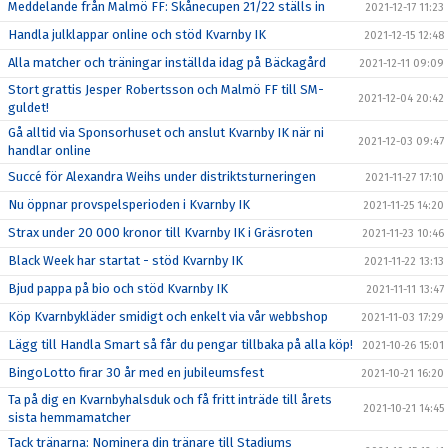
Meddelande från Malmö FF: Skånecupen 21/22 ställs in
2021-12-17 11:23
Handla julklappar online och stöd Kvarnby IK
2021-12-15 12:48
Alla matcher och träningar inställda idag på Bäckagård
2021-12-11 09:09
Stort grattis Jesper Robertsson och Malmö FF till SM-
2021-12-04 20:42
guldet!
Gå alltid via Sponsorhuset och anslut Kvarnby IK när ni
2021-12-03 09:47
handlar online
Succé för Alexandra Weihs under distriktsturneringen
2021-11-27 17:10
Nu öppnar provspelsperioden i Kvarnby IK
2021-11-25 14:20
Strax under 20 000 kronor till Kvarnby IK i Gräsroten
2021-11-23 10:46
Black Week har startat - stöd Kvarnby IK
2021-11-22 13:13
Bjud pappa på bio och stöd Kvarnby IK
2021-11-11 13:47
Köp Kvarnbykläder smidigt och enkelt via vår webbshop
2021-11-03 17:29
Lägg till Handla Smart så får du pengar tillbaka på alla köp!
2021-10-26 15:01
BingoLotto firar 30 år med en jubileumsfest
2021-10-21 16:20
Ta på dig en Kvarnbyhalsduk och få fritt inträde till årets
2021-10-21 14:45
sista hemmamatcher
Tack tränarna: Nominera din tränare till Stadiums