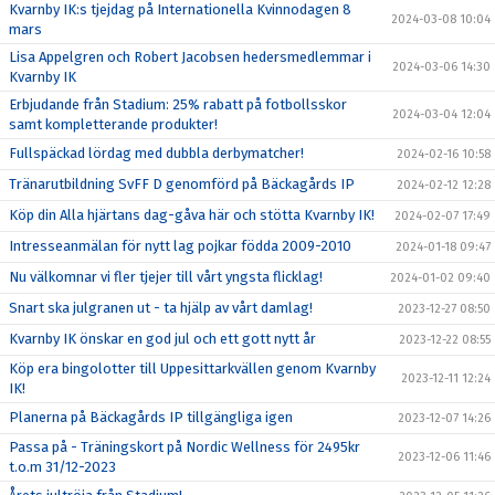
Kvarnby IK:s tjejdag på Internationella Kvinnodagen 8
2024-03-08 10:04
mars
Lisa Appelgren och Robert Jacobsen hedersmedlemmar i
2024-03-06 14:30
Kvarnby IK
Erbjudande från Stadium: 25% rabatt på fotbollsskor
2024-03-04 12:04
samt kompletterande produkter!
Fullspäckad lördag med dubbla derbymatcher!
2024-02-16 10:58
Tränarutbildning SvFF D genomförd på Bäckagårds IP
2024-02-12 12:28
Köp din Alla hjärtans dag-gåva här och stötta Kvarnby IK!
2024-02-07 17:49
Intresseanmälan för nytt lag pojkar födda 2009-2010
2024-01-18 09:47
Nu välkomnar vi fler tjejer till vårt yngsta flicklag!
2024-01-02 09:40
Snart ska julgranen ut - ta hjälp av vårt damlag!
2023-12-27 08:50
Kvarnby IK önskar en god jul och ett gott nytt år
2023-12-22 08:55
Köp era bingolotter till Uppesittarkvällen genom Kvarnby
2023-12-11 12:24
IK!
Planerna på Bäckagårds IP tillgängliga igen
2023-12-07 14:26
Passa på - Träningskort på Nordic Wellness för 2495kr
2023-12-06 11:46
t.o.m 31/12-2023