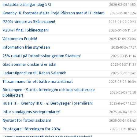
Inställda träningar idag 5/2
2026-02-05 14:50
Kvarnby IK-fostrade Malte Frejd Pålsson med MFF-debut!
2026-01-30 15:24
P2014 vinnare av Skånecupen!
2026-01-09 09:41
P2014 i final i Skånecupen!
2026-01-06 11:09
Välkommen Fredrik!
2025-12-09 23:04
Information från styrelsen
2025-10-24 17:57
25% rabatt på fotbollsskor genom Stadium!
2025-08-15 11:14
Glad sommar önskar vi er alla!
2025-06-27 11:31
Ladarstipendium till Rabah Salameh
2025-05-15 15:42
Tillsammans för ett bättre matchklimat
2025-05-09 10:34
Biokampen - Stötta föreningen och köp rabatterade
2025-05-08 12:58
biobiljetter!
Husie IF - Kvarnby IK 0 - 4: Derbyseger i premiären!
2025-04-07 12:23
Inför söndagens seriepremiärer!
2025-04-04 12:19
Nystart för fotbollsskolan!
2025-03-24 08:42
Pristagare i föreningen för 2024
2025-03-21 10:43