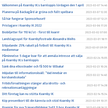
Välkommen på Kvarnby IK:s barnloppis lördagen den 1 april
2023-03-07 14:46
Planerna på Bäckagård är gröna och fullt spelbara
2023-03-07 12:30
Så här fungerar Sponsorhuset!
2023-03-07 12:21
Pristagare i Kvarnby IK 2022
2023-03-06 17:20
Biobiljetter för 110 kr/st - först till kvarn!
2023-03-02 07:00
Landslagsspel för Kvarnbyfostrade Alexandra Weihs
2023-03-01 18:11
Erbjudande: 25% rabatt på fotboll till Kvarnby IK:s
2023-03-01 09:59
medlemmar
Påminnelse: 5 dagar kvar för att anmäla intresse att sälja
2023-02-24 15:05
på Kvarnby IK:s barnloppis
Sänk dina elkostnader och få 500 kr tillbaka!
2023-02-23 10:26
Inbjudan till informationskväll: ”Vad innebär en
2023-02-22 14:40
korsbandsskada”
Fritidsförvaltningen stänger alla idrotts- och
2023-02-17 14:28
rekreationsanläggningar
Ditt företag kan nu stötta Kvarnby IK
2023-02-14 15:34
Köp presentkort till din käresta och stöd Kvarnby IK
2023-02-09 10:31
Premiär för nya Tränarutbildning SvFF D hos Kvarnby IK
2023-02-08 16:21