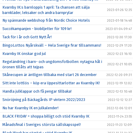
Kvarnby IK:s barnloppis 1 april: Ta chansen att sälja
2023-01-26 12:35
barnkläder, leksaker och andra barnprylar
Ny spännande webbshop från Nordic Choice Hotels
2023-01-18 14:48
Succékampanjen - biobiljetter för 109 kr!
2023-01-04 09:47
Tack för i år och Gott Nytt År!
2022-12-30 17:30
BingoLottos Nyårskväll – Hela Sverige firar tillsammans!
2022-12-29 17:20
Kvarnby IK önskar god jul
2022-12-23 16:10
Regeländring i barn- och ungdomsfotbollen: nytagna hål i
2022-12-21 10:05
öronen tillåts att tejpas
Skånecupen är äntligen tillbaka med start 26 december
2022-12-20 09:31
Sitt inte lottlös – köp era Uppesittarlotter av Kvarnby IK!
2022-12-19 12:02
Handla julklappar och få pengar tillbaka!
2022-12-13 10:48
Snöröjning på Bäckagårds IP vintern 2022/2023
2022-12-12 12:37
Nu har Kvarnby IK en julkalender!
2022-12-06 12:01
BLACK FRIDAY = shoppa billigt och stöd Kvarnby IK
2022-11-24 23:55
Månadsfinal i Sveriges största sällskapsspel!
2022-11-23 12:09
Black Week har startat - stöd Kvarnby IK