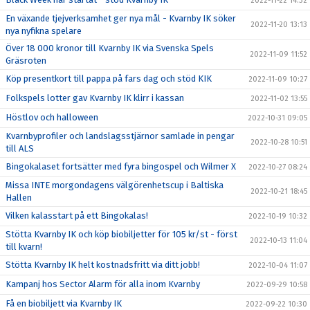
2022-11-22 14:32
En växande tjejverksamhet ger nya mål - Kvarnby IK söker
2022-11-20 13:13
nya nyfikna spelare
Över 18 000 kronor till Kvarnby IK via Svenska Spels
2022-11-09 11:52
Gräsroten
Köp presentkort till pappa på fars dag och stöd KIK
2022-11-09 10:27
Folkspels lotter gav Kvarnby IK klirr i kassan
2022-11-02 13:55
Höstlov och halloween
2022-10-31 09:05
Kvarnbyprofiler och landslagsstjärnor samlade in pengar
2022-10-28 10:51
till ALS
Bingokalaset fortsätter med fyra bingospel och Wilmer X
2022-10-27 08:24
Missa INTE morgondagens välgörenhetscup i Baltiska
2022-10-21 18:45
Hallen
Vilken kalasstart på ett Bingokalas!
2022-10-19 10:32
Stötta Kvarnby IK och köp biobiljetter för 105 kr/st - först
2022-10-13 11:04
till kvarn!
Stötta Kvarnby IK helt kostnadsfritt via ditt jobb!
2022-10-04 11:07
Kampanj hos Sector Alarm för alla inom Kvarnby
2022-09-29 10:58
Få en biobiljett via Kvarnby IK
2022-09-22 10:30