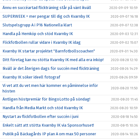
Ännu en succéartad flickträning står på vänt ikväll
2020-09-09 10:59
SUPERWEEK = mer pengar till dig och Kvarnby IK
2020-09-07 16:18
Slutspelsgrupp A i P16 Nationella klart
2020-09-07 12:38
Handla på Hemköp och stöd Kvarnby IK
2020-09-03 12:31
Flickfotbollen rullar vidare i Kvarnby IK idag
2020-09-02 15:07
Kvarnby IK startar projektet "Barnfotbollscoachen"
2020-09-01 14:30
Ditt företag kan nu stötta Kvarnby IK med alla era inköp!
2020-08-28 12:10
Ikväll är det återigen dags för succén med flickträning
2020-08-26 14:29
Kvarnby IK söker ideell fotograf
2020-08-26 09:59
Vi vet att du vet men här kommer en påminnelse inför
2020-08-20 11:50
hösten
Äntligen höstpremiär för BingoLotto på söndag!
2020-08-20 11:45
Handla från Media Markt och stöd Kvarnby IK
2020-08-20 10:59
Nystart av flickfotbollen efter succén i juni
2020-08-18 14:50
Enkelt sätt att stötta Kvarnby IK via Sponsorhuset!
2020-08-15 10:36
Publik på Bäckagårds IP plan A om max 50 personer
2020-08-14 10:26