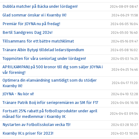
Dubbla matcher på Bäcka under lördagen!
2024-08-09 08:47
Glad sommar önskar vi i Kvarnby IK!
2024-06-29 11:58
Premiär för JOYNA nu på fredag!
2024-06-05 16:04
Bertil Sandgrens Dag 2024!
2024-05-30 16:40
Tillsammans för ett bättre matchklimat
2024-05-16 09:47
Tränare Albin Bytyqi tilldelad ledarstipendium
2024-05-08 16:02
Toppmöten för våra seniorlag under lördagen!
2024-05-03 14:25
APRILKAMPANJ på 500 kronor till dig som säljer JOYNA i
2024-04-25 14:46
vår förening!
Optimera din elanvändning samtidigt som du stödjer
2024-04-17 11:20
Kvarnby IK!
JOYNA - Nu kör vi!
2024-04-10 12:28
Tränare Patrik Boij inför seriepremiären av SM för F17
2024-04-06 16:18
Fortsatt 25% rabatt på fotbollsprodukter under april
2024-04-03 09:54
månad för medlemmar i Kvarnby IK
Nystarten av Fotbollsskolan vecka 15!
2024-03-28 10:27
Kvarnby IK:s priser för 2023!
2024-03-13 10:06