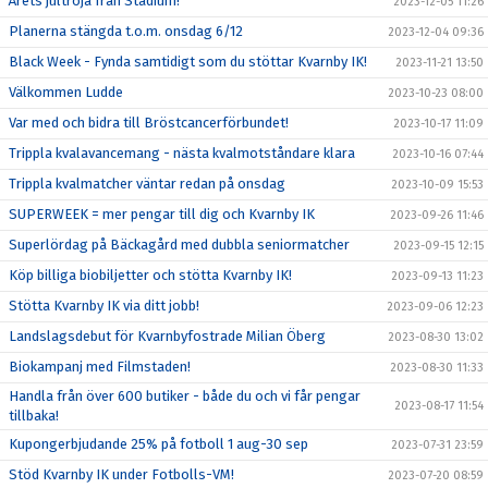
Årets jultröja från Stadium!
2023-12-05 11:26
Planerna stängda t.o.m. onsdag 6/12
2023-12-04 09:36
Black Week - Fynda samtidigt som du stöttar Kvarnby IK!
2023-11-21 13:50
Välkommen Ludde
2023-10-23 08:00
Var med och bidra till Bröstcancerförbundet!
2023-10-17 11:09
Trippla kvalavancemang - nästa kvalmotståndare klara
2023-10-16 07:44
Trippla kvalmatcher väntar redan på onsdag
2023-10-09 15:53
SUPERWEEK = mer pengar till dig och Kvarnby IK
2023-09-26 11:46
Superlördag på Bäckagård med dubbla seniormatcher
2023-09-15 12:15
Köp billiga biobiljetter och stötta Kvarnby IK!
2023-09-13 11:23
Stötta Kvarnby IK via ditt jobb!
2023-09-06 12:23
Landslagsdebut för Kvarnbyfostrade Milian Öberg
2023-08-30 13:02
Biokampanj med Filmstaden!
2023-08-30 11:33
Handla från över 600 butiker - både du och vi får pengar
2023-08-17 11:54
tillbaka!
Kupongerbjudande 25% på fotboll 1 aug-30 sep
2023-07-31 23:59
Stöd Kvarnby IK under Fotbolls-VM!
2023-07-20 08:59