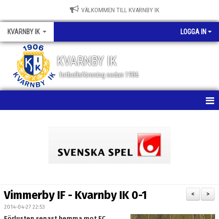
VÄLKOMMEN TILL KVARNBY IK
KVARNBY IK
LOGGA IN
KVARNBY IK
fotbollsförening sedan 1906
HEM
NYHETER
KALENDER
OM KLUBBEN
Vimmerby IF - Kvarnby IK 0-1
<
>
BILDGALLERI
2014-04-27 22:53
Förlusten senast hemma mot FC