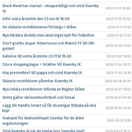
Black Week har startat - shoppa billigt och stöd Kvarnby
2020-11-23 10:00
IK
Inför extra årsmöte den 23 nov kl 18.00
2020-11-19 10:02
De skärpta restriktionerna förlängs i Skåne
2020-11-17 17:35
Nya hårdare direktiv men ännu inget nytt för fotbollen
2020-11-16 17:25
Stort grattis Jesper Robertsson och Malmö FF till SM-
2020-11-09 11:02
guldet!
Kallelse till extra årsmöte 23/11 kl 18.00
2020-11-07 18:53
Stora shoppingdagar = Intäkter till Kvarnby IK
2020-11-04 10:22
Köp presentkort till pappa och stöd Kvarnby IK
2020-11-02 14:16
Skärpta restriktioner påverkar Kvarnby IK
2020-10-28 20:30
Nya lokala restriktioner införda av Region Skåne
2020-10-27 16:02
Detta gäller vid inomhusfotboll och futsal
2020-10-27 09:58
Lägg till Handla Smart så får du pengar tillbaka på alla
2020-10-20 14:33
köp!
Kvalspel för Nationelltspel stundar för de äldre
2020-10-15 12:55
ungdomslagen
Stöd Kvarnby IK när du spelar hos Svenska Spel!
2020-09-25 10:27