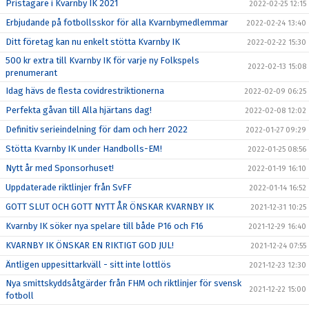
Pristagare i Kvarnby IK 2021
2022-02-25 12:15
Erbjudande på fotbollsskor för alla Kvarnbymedlemmar
2022-02-24 13:40
Ditt företag kan nu enkelt stötta Kvarnby IK
2022-02-22 15:30
500 kr extra till Kvarnby IK för varje ny Folkspels
2022-02-13 15:08
prenumerant
Idag hävs de flesta covidrestriktionerna
2022-02-09 06:25
Perfekta gåvan till Alla hjärtans dag!
2022-02-08 12:02
Definitiv serieindelning för dam och herr 2022
2022-01-27 09:29
Stötta Kvarnby IK under Handbolls-EM!
2022-01-25 08:56
Nytt år med Sponsorhuset!
2022-01-19 16:10
Uppdaterade riktlinjer från SvFF
2022-01-14 16:52
GOTT SLUT OCH GOTT NYTT ÅR ÖNSKAR KVARNBY IK
2021-12-31 10:25
Kvarnby IK söker nya spelare till både P16 och F16
2021-12-29 16:40
KVARNBY IK ÖNSKAR EN RIKTIGT GOD JUL!
2021-12-24 07:55
Äntligen uppesittarkväll - sitt inte lottlös
2021-12-23 12:30
Nya smittskyddsåtgärder från FHM och riktlinjer för svensk
2021-12-22 15:00
fotboll