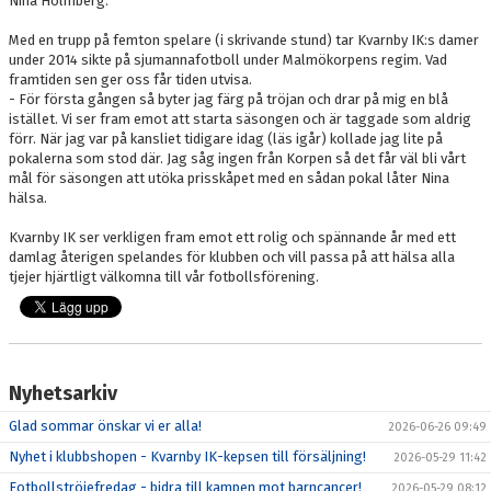
Nina Holmberg.
Med en trupp på femton spelare (i skrivande stund) tar Kvarnby IK:s damer
under 2014 sikte på sjumannafotboll under Malmökorpens regim. Vad
framtiden sen ger oss får tiden utvisa.
- För första gången så byter jag färg på tröjan och drar på mig en blå
istället. Vi ser fram emot att starta säsongen och är taggade som aldrig
förr. När jag var på kansliet tidigare idag (läs igår) kollade jag lite på
pokalerna som stod där. Jag såg ingen från Korpen så det får väl bli vårt
mål för säsongen att utöka prisskåpet med en sådan pokal låter Nina
hälsa.
Kvarnby IK ser verkligen fram emot ett rolig och spännande år med ett
damlag återigen spelandes för klubben och vill passa på att hälsa alla
tjejer hjärtligt välkomna till vår fotbollsförening.
Nyhetsarkiv
Glad sommar önskar vi er alla!
2026-06-26 09:49
Nyhet i klubbshopen - Kvarnby IK-kepsen till försäljning!
2026-05-29 11:42
Fotbollströjefredag - bidra till kampen mot barncancer!
2026-05-29 08:12