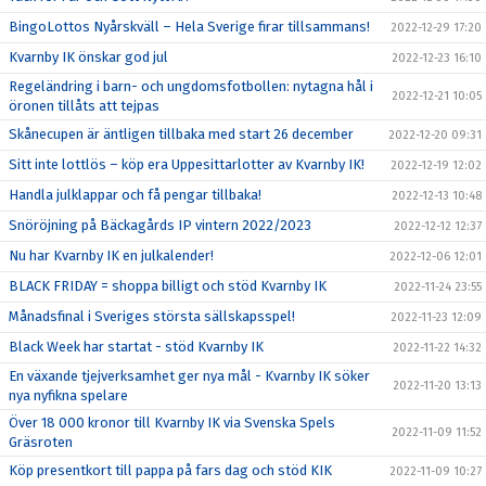
BingoLottos Nyårskväll – Hela Sverige firar tillsammans!
2022-12-29 17:20
Kvarnby IK önskar god jul
2022-12-23 16:10
Regeländring i barn- och ungdomsfotbollen: nytagna hål i
2022-12-21 10:05
öronen tillåts att tejpas
Skånecupen är äntligen tillbaka med start 26 december
2022-12-20 09:31
Sitt inte lottlös – köp era Uppesittarlotter av Kvarnby IK!
2022-12-19 12:02
Handla julklappar och få pengar tillbaka!
2022-12-13 10:48
Snöröjning på Bäckagårds IP vintern 2022/2023
2022-12-12 12:37
Nu har Kvarnby IK en julkalender!
2022-12-06 12:01
BLACK FRIDAY = shoppa billigt och stöd Kvarnby IK
2022-11-24 23:55
Månadsfinal i Sveriges största sällskapsspel!
2022-11-23 12:09
Black Week har startat - stöd Kvarnby IK
2022-11-22 14:32
En växande tjejverksamhet ger nya mål - Kvarnby IK söker
2022-11-20 13:13
nya nyfikna spelare
Över 18 000 kronor till Kvarnby IK via Svenska Spels
2022-11-09 11:52
Gräsroten
Köp presentkort till pappa på fars dag och stöd KIK
2022-11-09 10:27