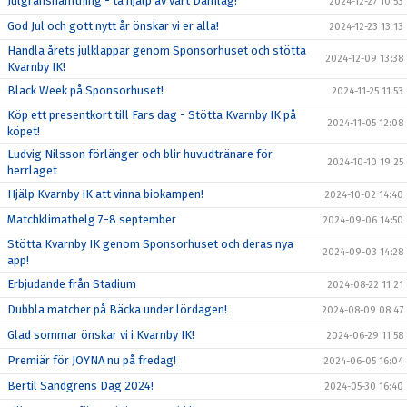
Julgranshämtning - ta hjälp av vårt Damlag!
2024-12-27 10:53
God Jul och gott nytt år önskar vi er alla!
2024-12-23 13:13
Handla årets julklappar genom Sponsorhuset och stötta
2024-12-09 13:38
Kvarnby IK!
Black Week på Sponsorhuset!
2024-11-25 11:53
Köp ett presentkort till Fars dag - Stötta Kvarnby IK på
2024-11-05 12:08
köpet!
Ludvig Nilsson förlänger och blir huvudtränare för
2024-10-10 19:25
herrlaget
Hjälp Kvarnby IK att vinna biokampen!
2024-10-02 14:40
Matchklimathelg 7-8 september
2024-09-06 14:50
Stötta Kvarnby IK genom Sponsorhuset och deras nya
2024-09-03 14:28
app!
Erbjudande från Stadium
2024-08-22 11:21
Dubbla matcher på Bäcka under lördagen!
2024-08-09 08:47
Glad sommar önskar vi i Kvarnby IK!
2024-06-29 11:58
Premiär för JOYNA nu på fredag!
2024-06-05 16:04
Bertil Sandgrens Dag 2024!
2024-05-30 16:40