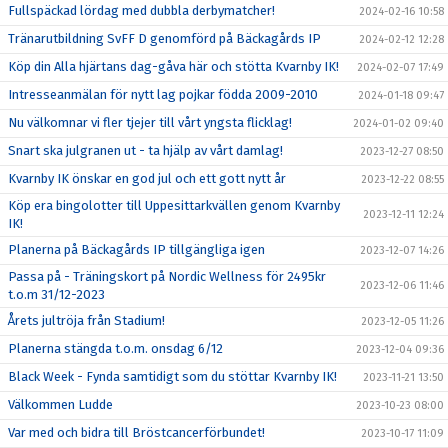
Fullspäckad lördag med dubbla derbymatcher!
2024-02-16 10:58
Tränarutbildning SvFF D genomförd på Bäckagårds IP
2024-02-12 12:28
Köp din Alla hjärtans dag-gåva här och stötta Kvarnby IK!
2024-02-07 17:49
Intresseanmälan för nytt lag pojkar födda 2009-2010
2024-01-18 09:47
Nu välkomnar vi fler tjejer till vårt yngsta flicklag!
2024-01-02 09:40
Snart ska julgranen ut - ta hjälp av vårt damlag!
2023-12-27 08:50
Kvarnby IK önskar en god jul och ett gott nytt år
2023-12-22 08:55
Köp era bingolotter till Uppesittarkvällen genom Kvarnby
2023-12-11 12:24
IK!
Planerna på Bäckagårds IP tillgängliga igen
2023-12-07 14:26
Passa på - Träningskort på Nordic Wellness för 2495kr
2023-12-06 11:46
t.o.m 31/12-2023
Årets jultröja från Stadium!
2023-12-05 11:26
Planerna stängda t.o.m. onsdag 6/12
2023-12-04 09:36
Black Week - Fynda samtidigt som du stöttar Kvarnby IK!
2023-11-21 13:50
Välkommen Ludde
2023-10-23 08:00
Var med och bidra till Bröstcancerförbundet!
2023-10-17 11:09