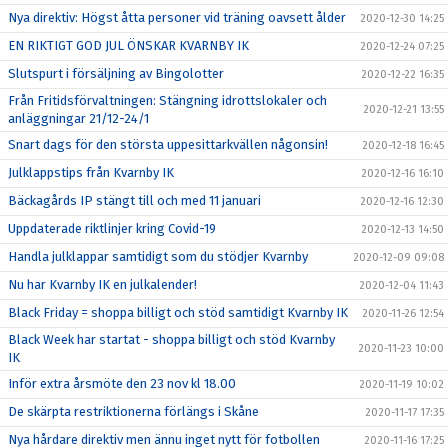
Nya direktiv: Högst åtta personer vid träning oavsett ålder
2020-12-30 14:25
EN RIKTIGT GOD JUL ÖNSKAR KVARNBY IK
2020-12-24 07:25
Slutspurt i försäljning av Bingolotter
2020-12-22 16:35
Från Fritidsförvaltningen: Stängning idrottslokaler och
2020-12-21 13:55
anläggningar 21/12-24/1
Snart dags för den största uppesittarkvällen någonsin!
2020-12-18 16:45
Julklappstips från Kvarnby IK
2020-12-16 16:10
Bäckagårds IP stängt till och med 11 januari
2020-12-16 12:30
Uppdaterade riktlinjer kring Covid-19
2020-12-13 14:50
Handla julklappar samtidigt som du stödjer Kvarnby
2020-12-09 09:08
Nu har Kvarnby IK en julkalender!
2020-12-04 11:43
Black Friday = shoppa billigt och stöd samtidigt Kvarnby IK
2020-11-26 12:54
Black Week har startat - shoppa billigt och stöd Kvarnby
2020-11-23 10:00
IK
Inför extra årsmöte den 23 nov kl 18.00
2020-11-19 10:02
De skärpta restriktionerna förlängs i Skåne
2020-11-17 17:35
Nya hårdare direktiv men ännu inget nytt för fotbollen
2020-11-16 17:25