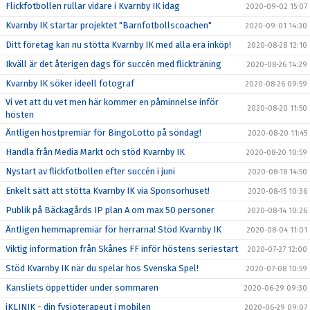
Flickfotbollen rullar vidare i Kvarnby IK idag
2020-09-02 15:07
Kvarnby IK startar projektet "Barnfotbollscoachen"
2020-09-01 14:30
Ditt företag kan nu stötta Kvarnby IK med alla era inköp!
2020-08-28 12:10
Ikväll är det återigen dags för succén med flickträning
2020-08-26 14:29
Kvarnby IK söker ideell fotograf
2020-08-26 09:59
Vi vet att du vet men här kommer en påminnelse inför
2020-08-20 11:50
hösten
Äntligen höstpremiär för BingoLotto på söndag!
2020-08-20 11:45
Handla från Media Markt och stöd Kvarnby IK
2020-08-20 10:59
Nystart av flickfotbollen efter succén i juni
2020-08-18 14:50
Enkelt sätt att stötta Kvarnby IK via Sponsorhuset!
2020-08-15 10:36
Publik på Bäckagårds IP plan A om max 50 personer
2020-08-14 10:26
Äntligen hemmapremiär för herrarna! Stöd Kvarnby IK
2020-08-04 11:01
Viktig information från Skånes FF inför höstens seriestart
2020-07-27 12:00
Stöd Kvarnby IK när du spelar hos Svenska Spel!
2020-07-08 10:59
Kansliets öppettider under sommaren
2020-06-29 09:30
iKLINIK - din fysioterapeut i mobilen
2020-06-29 09:07