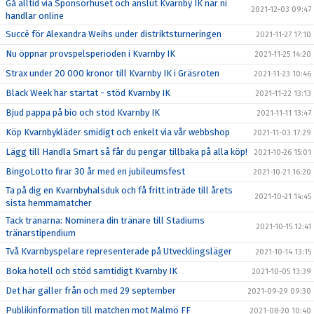
Gå alltid via Sponsorhuset och anslut Kvarnby IK när ni
2021-12-03 09:47
handlar online
Succé för Alexandra Weihs under distriktsturneringen
2021-11-27 17:10
Nu öppnar provspelsperioden i Kvarnby IK
2021-11-25 14:20
Strax under 20 000 kronor till Kvarnby IK i Gräsroten
2021-11-23 10:46
Black Week har startat - stöd Kvarnby IK
2021-11-22 13:13
Bjud pappa på bio och stöd Kvarnby IK
2021-11-11 13:47
Köp Kvarnbykläder smidigt och enkelt via vår webbshop
2021-11-03 17:29
Lägg till Handla Smart så får du pengar tillbaka på alla köp!
2021-10-26 15:01
BingoLotto firar 30 år med en jubileumsfest
2021-10-21 16:20
Ta på dig en Kvarnbyhalsduk och få fritt inträde till årets
2021-10-21 14:45
sista hemmamatcher
Tack tränarna: Nominera din tränare till Stadiums
2021-10-15 12:41
tränarstipendium
Två Kvarnbyspelare representerade på Utvecklingsläger
2021-10-14 13:15
Boka hotell och stöd samtidigt Kvarnby IK
2021-10-05 13:39
Det här gäller från och med 29 september
2021-09-29 09:30
Publikinformation till matchen mot Malmö FF
2021-08-20 10:40