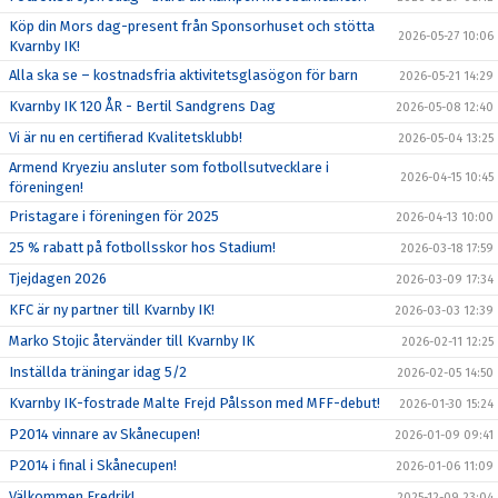
Köp din Mors dag-present från Sponsorhuset och stötta
2026-05-27 10:06
Kvarnby IK!
Alla ska se – kostnadsfria aktivitetsglasögon för barn
2026-05-21 14:29
Kvarnby IK 120 ÅR - Bertil Sandgrens Dag
2026-05-08 12:40
Vi är nu en certifierad Kvalitetsklubb!
2026-05-04 13:25
Armend Kryeziu ansluter som fotbollsutvecklare i
2026-04-15 10:45
föreningen!
Pristagare i föreningen för 2025
2026-04-13 10:00
25 % rabatt på fotbollsskor hos Stadium!
2026-03-18 17:59
Tjejdagen 2026
2026-03-09 17:34
KFC är ny partner till Kvarnby IK!
2026-03-03 12:39
Marko Stojic återvänder till Kvarnby IK
2026-02-11 12:25
Inställda träningar idag 5/2
2026-02-05 14:50
Kvarnby IK-fostrade Malte Frejd Pålsson med MFF-debut!
2026-01-30 15:24
P2014 vinnare av Skånecupen!
2026-01-09 09:41
P2014 i final i Skånecupen!
2026-01-06 11:09
Välkommen Fredrik!
2025-12-09 23:04