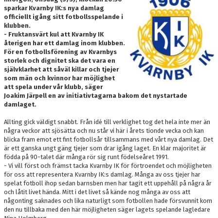
sparkar Kvarnby IK:s nya damlag
DOKUMENT
officiellt igång sitt fotbollsspelande i
klubben.
MEDLEMSKAP
- Fruktansvärt kul att Kvarnby IK
återigen har ett damlag inom klubben.
LEDARE
För en fotbollsförening av Kvarnbys
storlek och dignitet ska det vara en
självklarhet att såväl killar och tjejer
KONTAKT
som män och kvinnor har möjlighet
att spela under vår klubb, säger
Joakim Järpell en av initiativtagarna bakom det nystartade
damlaget.
Allting gick väldigt snabbt. Från idé till verklighet tog det hela inte mer än
några veckor att sjösätta och nu står vi här i årets tionde vecka och kan
blicka fram emot ett fint fotbollsår tillsammans med vårt nya damlag. Det
är ett ganska ungt gäng tjejer som drar igång laget. En klar majoritet är
födda på 90-talet där många rör sig runt födelseåret 1991.
- Vi vill först och främst tacka Kvarnby IK för förtroendet och möjligheten
för oss att representera Kvarnby IK:s damlag. Många av oss tjejer har
spelat fotboll ihop sedan barnsben men har tagit ett uppehåll på några år
och låtit livet hända. Mitt i det livet så kände nog många av oss att
någonting saknades och lika naturligt som fotbollen hade försvunnit kom
den nu tillbaka med den här möjligheten säger lagets spelande lagledare