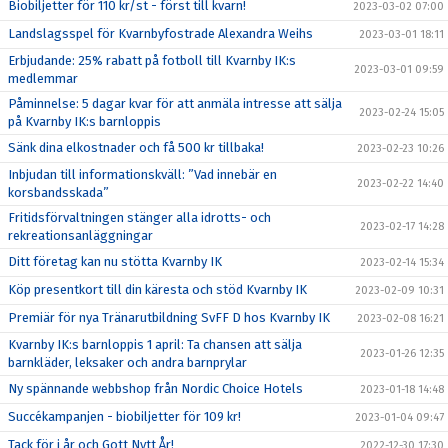
Biobiljetter för 110 kr/st - först till kvarn!
2023-03-02 07:00
Landslagsspel för Kvarnbyfostrade Alexandra Weihs
2023-03-01 18:11
Erbjudande: 25% rabatt på fotboll till Kvarnby IK:s
2023-03-01 09:59
medlemmar
Påminnelse: 5 dagar kvar för att anmäla intresse att sälja
2023-02-24 15:05
på Kvarnby IK:s barnloppis
Sänk dina elkostnader och få 500 kr tillbaka!
2023-02-23 10:26
Inbjudan till informationskväll: ”Vad innebär en
2023-02-22 14:40
korsbandsskada”
Fritidsförvaltningen stänger alla idrotts- och
2023-02-17 14:28
rekreationsanläggningar
Ditt företag kan nu stötta Kvarnby IK
2023-02-14 15:34
Köp presentkort till din käresta och stöd Kvarnby IK
2023-02-09 10:31
Premiär för nya Tränarutbildning SvFF D hos Kvarnby IK
2023-02-08 16:21
Kvarnby IK:s barnloppis 1 april: Ta chansen att sälja
2023-01-26 12:35
barnkläder, leksaker och andra barnprylar
Ny spännande webbshop från Nordic Choice Hotels
2023-01-18 14:48
Succékampanjen - biobiljetter för 109 kr!
2023-01-04 09:47
Tack för i år och Gott Nytt År!
2022-12-30 17:30