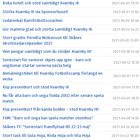
Boka hotell och stöd samtidigt Kvarnby IK
2021-06-03 15:19
Stötta Kvarnby IK via Sponsorhuset!
2021-05-31 13:50
Ledarenkät Barnfotbollscoachen
2021-05-26 10:48
Gör mamma glad och stötta samtidigt Kvarnby IK
2021-05-24 14:22
Stort grattis Pernilla Nicklasson till Skånes
2021-05-20 13:09
Idrottsledarstipendier 2021
Vinn pengar samtidigt som du stödjer Kvarnby IK!
2021-05-18 12:48
Seriestart för seniorer skjuts upp igen - barn och
2021-05-12 15:18
ungdomar startar serierna nästa helg
Anmälningstiden till Kvarnby Fotbollscamp förlängd en
2021-05-07 17:17
vecka
Köp presentkort och stöd Kvarnby IK
2021-05-04 13:51
Nu får alla barn och unga födda 2002 eller senare spela
2021-04-29 18:15
match
Köp presentkort från kända butiker - stöd Kvarnby IK!
2021-04-29 14:37
FHM: "Barn och unga kan spela matcher utomhus"
2021-04-28 14:56
Skånes FF: "Seriestart framflyttad till 22-23 maj"
2021-04-26 16:26
Stort tack till Gula Höja, Röda Höja och Vita Höja
2021-04-22 10:20