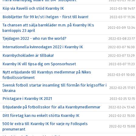
2022-03-23 10:56
Köp via Ravelli och stöd Kvarnby IK
2022-03-18 14:57
Biobiljetter för 99 kr/st i helgen - först till kvarn!
2022-03-17 11:36
Ta chansen att sälja barnkläder m.m. på Kvarnby IK:s
2022-03-09 12:34
barnloppis 23 april
Tjejdagen 2022 - who run the world?
2022-03-08 23:17
Internationella kvinnodagen 2022 i Kvarnby IK
2022-03-07 16:30
Kvarnbychokladen är tillbaka!
2022-03-07 13:29
Kvarnby IK vill tipsa dig om Sponsorhuset
2022-03-07 11:23
Nytt erbjudande till Kvarnbys medlemmar på Nikes
2022-03-01 10:00
fotbollssortiment
Svensk fotboll startar insamling till förmån för krigsoffer i
2022-02-25 17:01
Ukraina
Pristagare i Kvarnby IK 2021
2022-02-25 12:15
Erbjudande på fotbollsskor för alla Kvarnbymedlemmar
2022-02-24 13:40
Ditt företag kan nu enkelt stötta Kvarnby IK
2022-02-22 15:30
500 kr extra till Kvarnby IK för varje ny Folkspels
2022-02-13 15:08
prenumerant