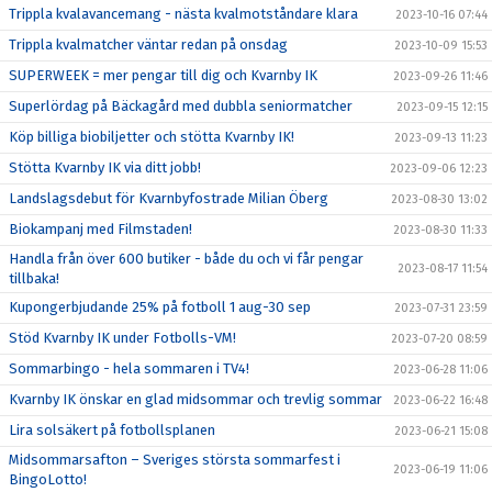
Trippla kvalavancemang - nästa kvalmotståndare klara
2023-10-16 07:44
Trippla kvalmatcher väntar redan på onsdag
2023-10-09 15:53
SUPERWEEK = mer pengar till dig och Kvarnby IK
2023-09-26 11:46
Superlördag på Bäckagård med dubbla seniormatcher
2023-09-15 12:15
Köp billiga biobiljetter och stötta Kvarnby IK!
2023-09-13 11:23
Stötta Kvarnby IK via ditt jobb!
2023-09-06 12:23
Landslagsdebut för Kvarnbyfostrade Milian Öberg
2023-08-30 13:02
Biokampanj med Filmstaden!
2023-08-30 11:33
Handla från över 600 butiker - både du och vi får pengar
2023-08-17 11:54
tillbaka!
Kupongerbjudande 25% på fotboll 1 aug-30 sep
2023-07-31 23:59
Stöd Kvarnby IK under Fotbolls-VM!
2023-07-20 08:59
Sommarbingo - hela sommaren i TV4!
2023-06-28 11:06
Kvarnby IK önskar en glad midsommar och trevlig sommar
2023-06-22 16:48
Lira solsäkert på fotbollsplanen
2023-06-21 15:08
Midsommarsafton – Sveriges största sommarfest i
2023-06-19 11:06
BingoLotto!