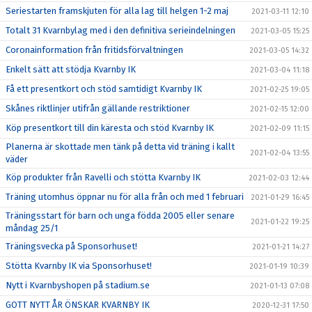
Seriestarten framskjuten för alla lag till helgen 1-2 maj
2021-03-11 12:10
Totalt 31 Kvarnbylag med i den definitiva serieindelningen
2021-03-05 15:25
Coronainformation från fritidsförvaltningen
2021-03-05 14:32
Enkelt sätt att stödja Kvarnby IK
2021-03-04 11:18
Få ett presentkort och stöd samtidigt Kvarnby IK
2021-02-25 19:05
Skånes riktlinjer utifrån gällande restriktioner
2021-02-15 12:00
Köp presentkort till din käresta och stöd Kvarnby IK
2021-02-09 11:15
Planerna är skottade men tänk på detta vid träning i kallt
2021-02-04 13:55
väder
Köp produkter från Ravelli och stötta Kvarnby IK
2021-02-03 12:44
Träning utomhus öppnar nu för alla från och med 1 februari
2021-01-29 16:45
Träningsstart för barn och unga födda 2005 eller senare
2021-01-22 19:25
måndag 25/1
Träningsvecka på Sponsorhuset!
2021-01-21 14:27
Stötta Kvarnby IK via Sponsorhuset!
2021-01-19 10:39
Nytt i Kvarnbyshopen på stadium.se
2021-01-13 07:08
GOTT NYTT ÅR ÖNSKAR KVARNBY IK
2020-12-31 17:50