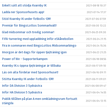
Enkelt sätt att stödja Kvarnby IK
2021-08-18 10:37
Ladda ner Sponsorhusets app!
2021-07-14 17:37
Stöd Kvarnby IK under fotbolls-EM!
2021-07-06 07:59
Premiär för BingoLottos Sommarkväll!
2021-06-30 13:22
Glad midsommar och trevlig sommar!
2021-06-25 09:30
FIFA-turnering med uppladdning inför eSkånebollen
2021-06-24 21:15
Fira in sommaren med BingoLottos Midsommarbingo
2021-06-24 15:36
Imorgon är det dags för öppen tjejträning igen
2021-06-23 21:25
Power of We - Supporterkampen
2021-06-18 08:56
Kvarnby IK:s öppna tjejträningar är tillbaka
2021-06-17 09:10
Läs om alla fördelar med Sponsorhuset!
2021-06-16 09:11
Stötta Kvarnby IK under Fotbolls-EM!
2021-06-11 09:01
Inför DA Division 3 Sydvästra
2021-06-08 09:47
Inför HA Division 5 Sydvästra
2021-06-04 14:55
Publik tillåten på plan A men omklädningsrum fortsatt
2021-06-04 13:15
stängda