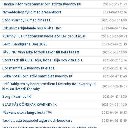
Handla inför midsommar och stötta Kvarnby IK!
2023-06-15 11:43
Ny webbshop fylld med presentkort
2023-06-13 12:16
Stöd Kvarnby IK med din resa!
2023-06-08 11:00
Exklusivt erbjudande hos Nikita Hair
2023-06-07 14:04
Kvarnby IK:s ungdomsansvarig gör EM-debut ikväll
2023-06-02 09:21
Bertil Sandgrens Dag 2023
2023-05-29 23:10
TÄVLING: Vinn Nike fotbollsskor till hela laget!
2023-05-25 12:00
Stort tack till Gula Höja, Röda Höja och Vita Höja
2023-05-25 10:46
Gör mamma & Kvarnby IK glada!
2023-05-22 12:46
Boka hotell och stöd samtidigt Kvarnby IK
2023-04-27 15:40
Leif Dahlgren ny hedersmedlem i Kvarnby IK: "Kvarnby IK
2023-04-26 16:05
blev en livsstil för mig"
Sorg i Kvarnby IK
2023-04-17 16:30
GLAD PÅSK ÖNSKAR KVARNBY IK
2023-04-06 14:30
Påskens stora bingofest i TV4
2023-04-04 16:23
Tack till alla loppisdeltagare och besökare
2023-04-03 13:59