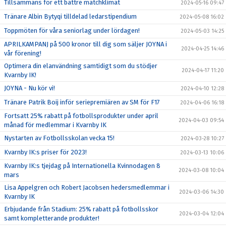
Tillsammans för ett bättre matchklimat
2024-05-16 09:47
Tränare Albin Bytyqi tilldelad ledarstipendium
2024-05-08 16:02
Toppmöten för våra seniorlag under lördagen!
2024-05-03 14:25
APRILKAMPANJ på 500 kronor till dig som säljer JOYNA i
2024-04-25 14:46
vår förening!
Optimera din elanvändning samtidigt som du stödjer
2024-04-17 11:20
Kvarnby IK!
JOYNA - Nu kör vi!
2024-04-10 12:28
Tränare Patrik Boij inför seriepremiären av SM för F17
2024-04-06 16:18
Fortsatt 25% rabatt på fotbollsprodukter under april
2024-04-03 09:54
månad för medlemmar i Kvarnby IK
Nystarten av Fotbollsskolan vecka 15!
2024-03-28 10:27
Kvarnby IK:s priser för 2023!
2024-03-13 10:06
Kvarnby IK:s tjejdag på Internationella Kvinnodagen 8
2024-03-08 10:04
mars
Lisa Appelgren och Robert Jacobsen hedersmedlemmar i
2024-03-06 14:30
Kvarnby IK
Erbjudande från Stadium: 25% rabatt på fotbollsskor
2024-03-04 12:04
samt kompletterande produkter!