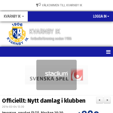
VÄLKOMMEN TILL KVARNBY IK
KVARNBY IK
LOGGA IN
KVARNBY IK
fotbollsförening sedan 1906
HEM
NYHETER
KALENDER
OM KLUBBEN
Officiellt: Nytt damlag i klubben
<
>
BILDGALLERI
2014-03-04 13:30
Imorgon, onsdag (5/3), klockan 20:30