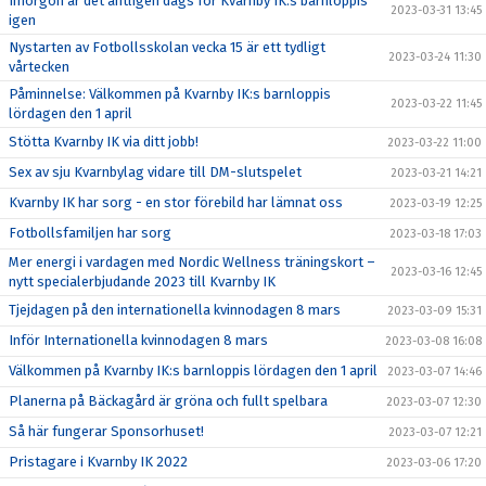
Imorgon är det äntligen dags för Kvarnby IK:s barnloppis
2023-03-31 13:45
igen
Nystarten av Fotbollsskolan vecka 15 är ett tydligt
2023-03-24 11:30
vårtecken
Påminnelse: Välkommen på Kvarnby IK:s barnloppis
2023-03-22 11:45
lördagen den 1 april
Stötta Kvarnby IK via ditt jobb!
2023-03-22 11:00
Sex av sju Kvarnbylag vidare till DM-slutspelet
2023-03-21 14:21
Kvarnby IK har sorg - en stor förebild har lämnat oss
2023-03-19 12:25
Fotbollsfamiljen har sorg
2023-03-18 17:03
Mer energi i vardagen med Nordic Wellness träningskort –
2023-03-16 12:45
nytt specialerbjudande 2023 till Kvarnby IK
Tjejdagen på den internationella kvinnodagen 8 mars
2023-03-09 15:31
Inför Internationella kvinnodagen 8 mars
2023-03-08 16:08
Välkommen på Kvarnby IK:s barnloppis lördagen den 1 april
2023-03-07 14:46
Planerna på Bäckagård är gröna och fullt spelbara
2023-03-07 12:30
Så här fungerar Sponsorhuset!
2023-03-07 12:21
Pristagare i Kvarnby IK 2022
2023-03-06 17:20