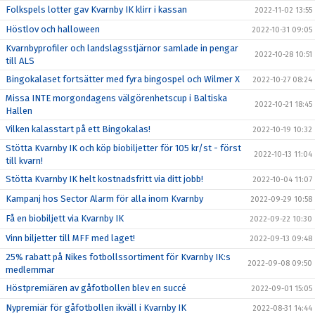
Folkspels lotter gav Kvarnby IK klirr i kassan
2022-11-02 13:55
Höstlov och halloween
2022-10-31 09:05
Kvarnbyprofiler och landslagsstjärnor samlade in pengar
2022-10-28 10:51
till ALS
Bingokalaset fortsätter med fyra bingospel och Wilmer X
2022-10-27 08:24
Missa INTE morgondagens välgörenhetscup i Baltiska
2022-10-21 18:45
Hallen
Vilken kalasstart på ett Bingokalas!
2022-10-19 10:32
Stötta Kvarnby IK och köp biobiljetter för 105 kr/st - först
2022-10-13 11:04
till kvarn!
Stötta Kvarnby IK helt kostnadsfritt via ditt jobb!
2022-10-04 11:07
Kampanj hos Sector Alarm för alla inom Kvarnby
2022-09-29 10:58
Få en biobiljett via Kvarnby IK
2022-09-22 10:30
Vinn biljetter till MFF med laget!
2022-09-13 09:48
25% rabatt på Nikes fotbollssortiment för Kvarnby IK:s
2022-09-08 09:50
medlemmar
Höstpremiären av gåfotbollen blev en succé
2022-09-01 15:05
Nypremiär för gåfotbollen ikväll i Kvarnby IK
2022-08-31 14:44