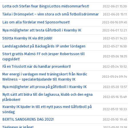
Lotta och Stefan fixar BingoLottos midsommarfest!
2022-06-21 15:30
Tävla i Drömspelet – vinn stora och små fotbollsdrömmar
2022-06-20 15:11
Läs om alla fördelar med Sponsorhuset!
2022-06-16 09:45
Nya möjligheter att testa Gåfotboll i Kvarnby IK
2022-06-01 12:21
Stötta Kvarnby IK via ditt jobb!
2022-05-31 14:33
Landslagsdebut på Bäckagårds IP under lördagen
2022-05-27 16:50
Stort grattis Malmö FF och Jesper Robertsson till
2022-05-26 18:35
cupguldet!
Få en Trisslott när du handlar presenkort!
2022-05-24 10:52
Mer energi i vardagen med träningskort från Nordic
2022-05-24 09:14
Wellness – specialerbjudande till Kvarnby IK
Nya möjligheter att prova på gåfotboll i Kvarnby IK
2022-05-20 13:57
Nytt sätt att bidra till din lagkassa, klubb och den egna
2022-05-16 15:49
plånboken!
Kvarnby IK bjuder in till ett nytt pass med Gåfotboll på
2022-05-13 10:33
söndag
BERTIL SANDGRENS DAG 2022!
2022-05-10 19:45
Tävlingen är igång!
2022-05-10 11:18