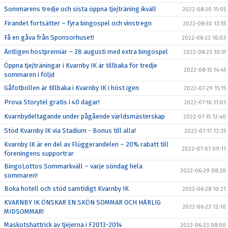
Sommarens tredje och sista öppna tjejträning ikväll
2022-08-30 15:05
Firandet fortsätter – fyra bingospel och vinstregn
2022-08-30 13:55
Få en gåva från Sponsorhuset!
2022-08-23 16:03
Äntligen höstpremiär – 28 augusti med extra bingospel
2022-08-23 10:51
Öppna tjejträningar i Kvarnby IK är tillbaka för tredje
2022-08-15 14:45
sommaren i följd
Gåfotbollen är tillbaka i Kvarnby IK i höst igen
2022-07-29 15:15
Prova Storytel gratis i 40 dagar!
2022-07-16 11:01
Kvarnbydeltagande under pågående världsmästerskap
2022-07-15 12:40
Stöd Kvarnby IK via Stadium - Bonus till alla!
2022-07-11 12:35
Kvarnby IK är en del av Flüggerandelen – 20% rabatt till
2022-07-01 09:11
föreningens supportrar
BingoLottos Sommarkväll – varje söndag hela
2022-06-29 08:20
sommaren!
Boka hotell och stöd samtidigt Kvarnby IK
2022-06-28 10:21
KVARNBY IK ÖNSKAR EN SKÖN SOMMAR OCH HÄRLIG
2022-06-23 12:10
MIDSOMMAR!
Maskotshattrick av tjejerna i F2013-2014
2022-06-23 08:00