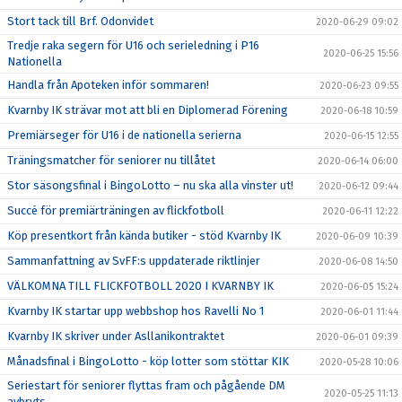
Stort tack till Brf. Odonvidet
2020-06-29 09:02
Tredje raka segern för U16 och serieledning i P16
2020-06-25 15:56
Nationella
Handla från Apoteken inför sommaren!
2020-06-23 09:55
Kvarnby IK strävar mot att bli en Diplomerad Förening
2020-06-18 10:59
Premiärseger för U16 i de nationella serierna
2020-06-15 12:55
Träningsmatcher för seniorer nu tillåtet
2020-06-14 06:00
Stor säsongsfinal i BingoLotto – nu ska alla vinster ut!
2020-06-12 09:44
Succé för premiärträningen av flickfotboll
2020-06-11 12:22
Köp presentkort från kända butiker - stöd Kvarnby IK
2020-06-09 10:39
Sammanfattning av SvFF:s uppdaterade riktlinjer
2020-06-08 14:50
VÄLKOMNA TILL FLICKFOTBOLL 2020 I KVARNBY IK
2020-06-05 15:24
Kvarnby IK startar upp webbshop hos Ravelli No 1
2020-06-01 11:44
Kvarnby IK skriver under Asllanikontraktet
2020-06-01 09:39
Månadsfinal i BingoLotto - köp lotter som stöttar KIK
2020-05-28 10:06
Seriestart för seniorer flyttas fram och pågående DM
2020-05-25 11:13
avbryts