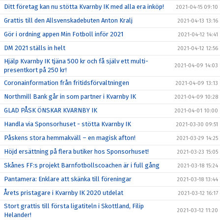
Ditt företag kan nu stötta Kvarnby IK med alla era inköp!
2021-04-15 09:10
Grattis till den Allsvenskadebuten Anton Kralj
2021-04-13 13:16
Gör i ordning appen Min Fotboll inför 2021
2021-04-12 14:41
DM 2021 ställs in helt
2021-04-12 12:56
Hjälp Kvarnby IK tjäna 500 kr och få själv ett multi-
2021-04-09 14:03
presentkort på 250 kr!
Coronainformation från fritidsförvaltningen
2021-04-09 13:13
Northmill Bank går in som partner i Kvarnby IK
2021-04-09 10:28
GLAD PÅSK ÖNSKAR KVARNBY IK
2021-04-01 10:00
Handla via Sponsorhuset - stötta Kvarnby IK
2021-03-30 09:51
Påskens stora hemmakväll – en magisk afton!
2021-03-29 14:25
Höjd ersättning på flera butiker hos Sponsorhuset!
2021-03-23 15:05
Skånes FF:s projekt Barnfotbollscoachen är i full gång
2021-03-18 15:24
Pantamera: Enklare att skänka till föreningar
2021-03-18 13:44
Årets pristagare i Kvarnby IK 2020 utdelat
2021-03-12 16:17
Stort grattis till första ligatiteln i Skottland, Filip
2021-03-12 11:20
Helander!