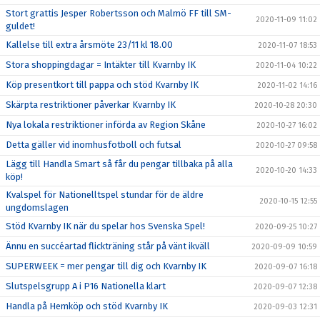
Stort grattis Jesper Robertsson och Malmö FF till SM-
2020-11-09 11:02
guldet!
Kallelse till extra årsmöte 23/11 kl 18.00
2020-11-07 18:53
Stora shoppingdagar = Intäkter till Kvarnby IK
2020-11-04 10:22
Köp presentkort till pappa och stöd Kvarnby IK
2020-11-02 14:16
Skärpta restriktioner påverkar Kvarnby IK
2020-10-28 20:30
Nya lokala restriktioner införda av Region Skåne
2020-10-27 16:02
Detta gäller vid inomhusfotboll och futsal
2020-10-27 09:58
Lägg till Handla Smart så får du pengar tillbaka på alla
2020-10-20 14:33
köp!
Kvalspel för Nationelltspel stundar för de äldre
2020-10-15 12:55
ungdomslagen
Stöd Kvarnby IK när du spelar hos Svenska Spel!
2020-09-25 10:27
Ännu en succéartad flickträning står på vänt ikväll
2020-09-09 10:59
SUPERWEEK = mer pengar till dig och Kvarnby IK
2020-09-07 16:18
Slutspelsgrupp A i P16 Nationella klart
2020-09-07 12:38
Handla på Hemköp och stöd Kvarnby IK
2020-09-03 12:31