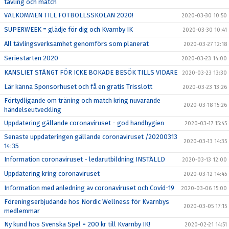
tävling och match
VÄLKOMMEN TILL FOTBOLLSSKOLAN 2020!
2020-03-30 10:50
SUPERWEEK = glädje för dig och Kvarnby IK
2020-03-30 10:41
All tävlingsverksamhet genomförs som planerat
2020-03-27 12:18
Seriestarten 2020
2020-03-23 14:00
KANSLIET STÄNGT FÖR ICKE BOKADE BESÖK TILLS VIDARE
2020-03-23 13:30
Lär känna Sponsorhuset och få en gratis Trisslott
2020-03-23 13:26
Förtydligande om träning och match kring nuvarande
2020-03-18 15:26
händelseutveckling
Uppdatering gällande coronaviruset - god handhygien
2020-03-17 15:45
Senaste uppdateringen gällande coronaviruset /20200313
2020-03-13 14:35
14:35
Information coronaviruset - ledarutbildning INSTÄLLD
2020-03-13 12:00
Uppdatering kring coronaviruset
2020-03-12 14:45
Information med anledning av coronaviruset och Covid-19
2020-03-06 15:00
Föreningserbjudande hos Nordic Wellness för Kvarnbys
2020-03-05 17:15
medlemmar
Ny kund hos Svenska Spel = 200 kr till Kvarnby IK!
2020-02-21 14:51