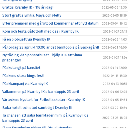
Grattis Kvarnby IK - 116 år idag!
2022-05-06 13:30
Stort grattis Emilia, Maya och Melly
2022-05-05 18:59
Efter premiären med gåfotboll kommer här ett nytt datum
2022-05-04 16:42
Kom och testa Gåfotboll med oss i Kvarnby IK
2022-04-27 21:15
Få en biobiljett via Kvarnby IK
2022-04-26 14:03
På lördag 23 april kl 10:00 är det barnloppis på Bäckagård!
2022-04-21 16:00
Ny tävling via Sponsorhuset - hjälp KIK att vinna
2022-04-21 11:54
prispengar!
Påskstängt på kansliet
2022-04-14 12:00
Påskens stora bingofest!
2022-04-13 15:30
Påskkampanj via Kvarnby IK
2022-04-13 10:55
Välkommen på Kvarnby IK:s barnloppis 23 april
2022-04-06 12:25
Vårtecken: Nystart för Fotbollsskolan i Kvarnby IK
2022-04-05 19:31
Boka hotell och stöd samtidigt Kvarnby IK
2022-03-29 10:54
Ta chansen att sälja barnkläder m.m. på Kvarnby IK:s
2022-03-23 18:05
barnloppis 23 april
Flera Kvarnbylag vidare till DM-slutspelet