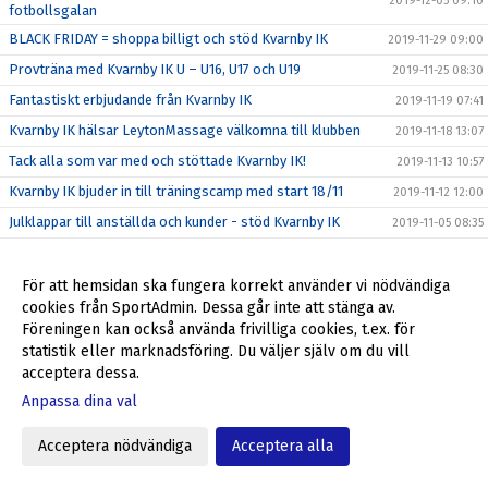
2019-12-05 09:10
fotbollsgalan
BLACK FRIDAY = shoppa billigt och stöd Kvarnby IK
2019-11-29 09:00
Provträna med Kvarnby IK U – U16, U17 och U19
2019-11-25 08:30
Fantastiskt erbjudande från Kvarnby IK
2019-11-19 07:41
Kvarnby IK hälsar LeytonMassage välkomna till klubben
2019-11-18 13:07
Tack alla som var med och stöttade Kvarnby IK!
2019-11-13 10:57
Kvarnby IK bjuder in till träningscamp med start 18/11
2019-11-12 12:00
Julklappar till anställda och kunder - stöd Kvarnby IK
2019-11-05 08:35
Höst/vinter = Stora intäkter från Sponsorhuset
2019-10-29 11:24
Richard, Max och Niklas förlänger - leder återtåget
För att hemsidan ska fungera korrekt använder vi nödvändiga
2019-10-25 16:00
cookies från SportAdmin. Dessa går inte att stänga av.
Stadium Memberdays - 25% rabatt!
2019-10-25 09:15
Föreningen kan också använda frivilliga cookies, t.ex. för
P04 klara för P16 Nationella 2020
2019-10-20 12:31
statistik eller marknadsföring. Du väljer själv om du vill
acceptera dessa.
P04 kvalar till P16 Nationella 2020
2019-10-16 16:44
Anpassa dina val
Föreningsdagar på Stadium Svågertorp börjar nu
2019-10-07 10:00
Ulf Jansson om återkomsten till Kvarnby IK
2019-10-05 09:00
Acceptera nödvändiga
Acceptera alla
Stöd Kvarnby IK när du handlar på Flügger Färg
2019-10-04 12:29