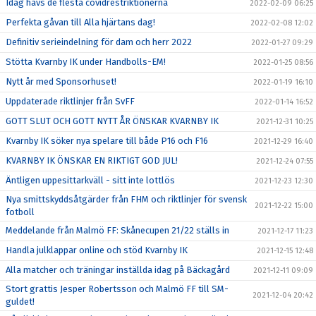
Idag hävs de flesta covidrestriktionerna
2022-02-09 06:25
Perfekta gåvan till Alla hjärtans dag!
2022-02-08 12:02
Definitiv serieindelning för dam och herr 2022
2022-01-27 09:29
Stötta Kvarnby IK under Handbolls-EM!
2022-01-25 08:56
Nytt år med Sponsorhuset!
2022-01-19 16:10
Uppdaterade riktlinjer från SvFF
2022-01-14 16:52
GOTT SLUT OCH GOTT NYTT ÅR ÖNSKAR KVARNBY IK
2021-12-31 10:25
Kvarnby IK söker nya spelare till både P16 och F16
2021-12-29 16:40
KVARNBY IK ÖNSKAR EN RIKTIGT GOD JUL!
2021-12-24 07:55
Äntligen uppesittarkväll - sitt inte lottlös
2021-12-23 12:30
Nya smittskyddsåtgärder från FHM och riktlinjer för svensk
2021-12-22 15:00
fotboll
Meddelande från Malmö FF: Skånecupen 21/22 ställs in
2021-12-17 11:23
Handla julklappar online och stöd Kvarnby IK
2021-12-15 12:48
Alla matcher och träningar inställda idag på Bäckagård
2021-12-11 09:09
Stort grattis Jesper Robertsson och Malmö FF till SM-
2021-12-04 20:42
guldet!