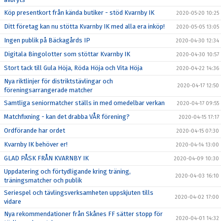
Köp presentkort från kända butiker - stöd Kvarnby IK
2020-05-20 10:25
Ditt företag kan nu stötta Kvarnby IK med alla era inköp!
2020-05-05 13:05
Ingen publik på Bäckagårds IP
2020-04-30 12:34
Digitala Bingolotter som stöttar Kvarnby IK
2020-04-30 10:57
Stort tack till Gula Höja, Röda Höja och Vita Höja
2020-04-22 14:36
Nya riktlinjer för distriktstävlingar och
2020-04-17 12:50
föreningsarrangerade matcher
Samtliga seniormatcher ställs in med omedelbar verkan
2020-04-17 09:55
Matchfixning - kan det drabba VÅR förening?
2020-04-15 17:17
Ordförande har ordet
2020-04-15 07:30
Kvarnby IK behöver er!
2020-04-14 13:00
GLAD PÅSK FRÅN KVARNBY IK
2020-04-09 10:30
Uppdatering och förtydligande kring träning,
2020-04-03 16:10
träningsmatcher och publik
Seriespel och tävlingsverksamheten uppskjuten tills
2020-04-02 17:00
vidare
Nya rekommendationer från Skånes FF sätter stopp för
2020-04-01 14:32