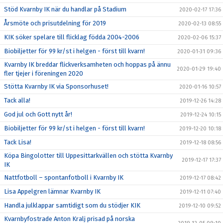
Stöd Kvarnby IK när du handlar på Stadium
2020-02-17 17:36
Årsmöte och prisutdelning för 2019
2020-02-13 08:55
KIK söker spelare till flicklag födda 2004-2006
2020-02-06 15:37
Biobiljetter för 99 kr/st i helgen - först till kvarn!
2020-01-31 09:36
Kvarnby IK breddar flickverksamheten och hoppas på ännu
2020-01-29 19:40
fler tjejer i föreningen 2020
Stötta Kvarnby IK via Sponsorhuset!
2020-01-16 10:57
Tack alla!
2019-12-26 14:28
God jul och Gott nytt år!
2019-12-24 10:15
Biobiljetter för 99 kr/st i helgen - först till kvarn!
2019-12-20 10:18
Tack Lisa!
2019-12-18 08:56
Köpa Bingolotter till Uppesittarkvällen och stötta Kvarnby
2019-12-17 17:37
IK
Nattfotboll – spontanfotboll i Kvarnby IK
2019-12-17 08:42
Lisa Appelgren lämnar Kvarnby IK
2019-12-11 07:40
Handla julklappar samtidigt som du stödjer KIK
2019-12-10 09:52
Kvarnbyfostrade Anton Kralj prisad på norska