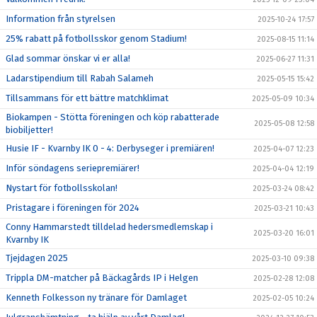
Information från styrelsen
2025-10-24 17:57
25% rabatt på fotbollsskor genom Stadium!
2025-08-15 11:14
Glad sommar önskar vi er alla!
2025-06-27 11:31
Ladarstipendium till Rabah Salameh
2025-05-15 15:42
Tillsammans för ett bättre matchklimat
2025-05-09 10:34
Biokampen - Stötta föreningen och köp rabatterade
2025-05-08 12:58
biobiljetter!
Husie IF - Kvarnby IK 0 - 4: Derbyseger i premiären!
2025-04-07 12:23
Inför söndagens seriepremiärer!
2025-04-04 12:19
Nystart för fotbollsskolan!
2025-03-24 08:42
Pristagare i föreningen för 2024
2025-03-21 10:43
Conny Hammarstedt tilldelad hedersmedlemskap i
2025-03-20 16:01
Kvarnby IK
Tjejdagen 2025
2025-03-10 09:38
Trippla DM-matcher på Bäckagårds IP i Helgen
2025-02-28 12:08
Kenneth Folkesson ny tränare för Damlaget
2025-02-05 10:24