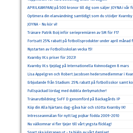
APRILKAMPANJ på 500 kronor till dig som säljer JOYNA i vår f
Optimera din elanvändning samtidigt som du stödjer Kvarnby 
JOYNA - Nu kör vi!
Tränare Patrik Boij inför seriepremiären av SM för F17
Fortsatt 25% rabatt på fotbollsprodukter under april månad 
Nystarten av Fotbollsskolan vecka 15!
Kvarnby IK:s priser för 2023!
Kvarnby IK:s tjejdag på Internationella Kvinnodagen 8 mars
Lisa Appelgren och Robert Jacobsen hedersmedlemmar i Kvar
Erbjudande från Stadium: 25% rabatt på fotbollsskor samt k
Fullspäckad lördag med dubbla derbymatcher!
Tränarutbildning SvFF D genomförd på Bäckagårds IP
Köp din Alla hjärtans dag-gåva här och stötta Kvarnby IK!
Intresseanmälan för nytt lag pojkar födda 2009-2010
Nu välkomnar vi fler tjejer till vårt yngsta flicklag!
Snart ska julgranen ut - ta hjälp av vårt damlag!