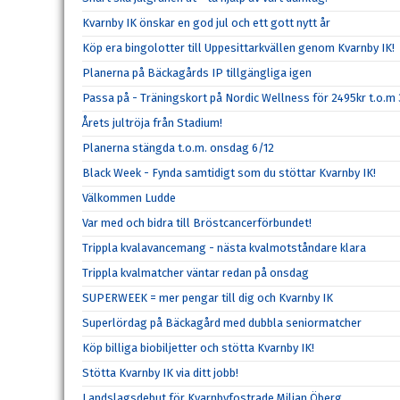
Kvarnby IK önskar en god jul och ett gott nytt år
Köp era bingolotter till Uppesittarkvällen genom Kvarnby IK!
Planerna på Bäckagårds IP tillgängliga igen
Passa på - Träningskort på Nordic Wellness för 2495kr t.o.m
Årets jultröja från Stadium!
Planerna stängda t.o.m. onsdag 6/12
Black Week - Fynda samtidigt som du stöttar Kvarnby IK!
Välkommen Ludde
Var med och bidra till Bröstcancerförbundet!
Trippla kvalavancemang - nästa kvalmotståndare klara
Trippla kvalmatcher väntar redan på onsdag
SUPERWEEK = mer pengar till dig och Kvarnby IK
Superlördag på Bäckagård med dubbla seniormatcher
Köp billiga biobiljetter och stötta Kvarnby IK!
Stötta Kvarnby IK via ditt jobb!
Landslagsdebut för Kvarnbyfostrade Milian Öberg