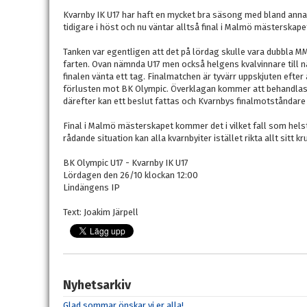
Kvarnby IK U17 har haft en mycket bra säsong med bland annat
tidigare i höst och nu väntar alltså final i Malmö mästerskape
Tanken var egentligen att det på lördag skulle vara dubbla M
farten. Ovan nämnda U17 men också helgens kvalvinnare till nä
finalen vänta ett tag. Finalmatchen är tyvärr uppskjuten efter
förlusten mot BK Olympic. Överklagan kommer att behandlas
därefter kan ett beslut fattas och Kvarnbys finalmotståndare
Final i Malmö mästerskapet kommer det i vilket fall som helst
rådande situation kan alla kvarnbyiter istället rikta allt sitt kr
BK Olympic U17 - Kvarnby IK U17
Lördagen den 26/10 klockan 12:00
Lindängens IP
Text: Joakim Järpell
Nyhetsarkiv
Glad sommar önskar vi er alla!