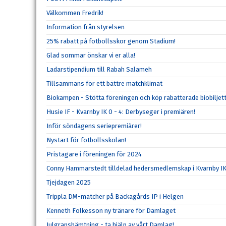
Välkommen Fredrik!
Information från styrelsen
25% rabatt på fotbollsskor genom Stadium!
Glad sommar önskar vi er alla!
Ladarstipendium till Rabah Salameh
Tillsammans för ett bättre matchklimat
Biokampen - Stötta föreningen och köp rabatterade biobiljett
Husie IF - Kvarnby IK 0 - 4: Derbyseger i premiären!
Inför söndagens seriepremiärer!
Nystart för fotbollsskolan!
Pristagare i föreningen för 2024
Conny Hammarstedt tilldelad hedersmedlemskap i Kvarnby I
Tjejdagen 2025
Trippla DM-matcher på Bäckagårds IP i Helgen
Kenneth Folkesson ny tränare för Damlaget
Julgranshämtning - ta hjälp av vårt Damlag!