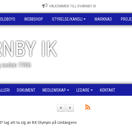
VÄLKOMMEN TILL KVARNBY IK
OLDBOYS
WEBBSHOP
STYRELSE/KANSLI
MARKNAD
PROJE
NBY IK
g sedan 1906
ALLERI
DOKUMENT
MEDLEMSKAP
LEDARE
KONTAKT
<
>
U17 lag att ta sig an BK Olympic på Lindängens