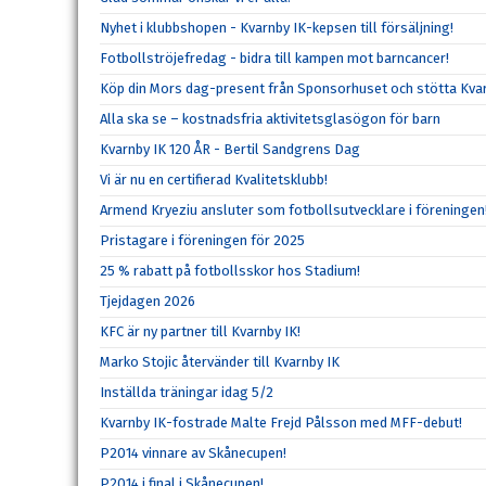
Nyhet i klubbshopen - Kvarnby IK-kepsen till försäljning!
Fotbollströjefredag - bidra till kampen mot barncancer!
Köp din Mors dag-present från Sponsorhuset och stötta Kvar
Alla ska se – kostnadsfria aktivitetsglasögon för barn
Kvarnby IK 120 ÅR - Bertil Sandgrens Dag
Vi är nu en certifierad Kvalitetsklubb!
Armend Kryeziu ansluter som fotbollsutvecklare i föreningen
Pristagare i föreningen för 2025
25 % rabatt på fotbollsskor hos Stadium!
Tjejdagen 2026
KFC är ny partner till Kvarnby IK!
Marko Stojic återvänder till Kvarnby IK
Inställda träningar idag 5/2
Kvarnby IK-fostrade Malte Frejd Pålsson med MFF-debut!
P2014 vinnare av Skånecupen!
P2014 i final i Skånecupen!