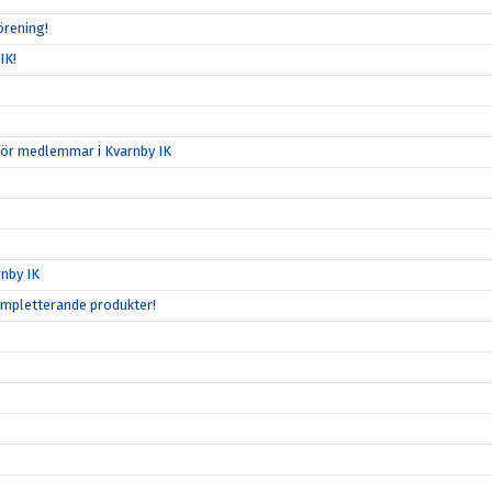
örening!
IK!
för medlemmar i Kvarnby IK
nby IK
ompletterande produkter!