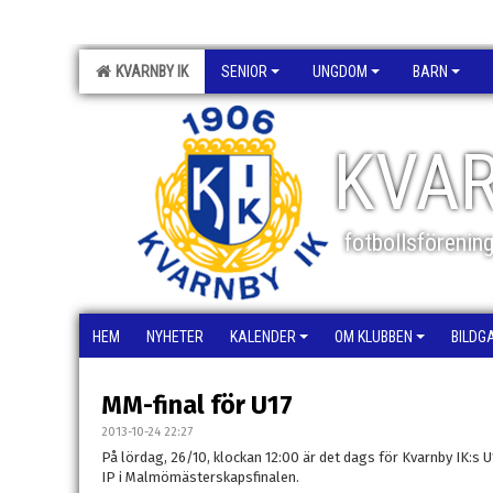
KVARNBY IK
SENIOR
UNGDOM
BARN
KVAR
fotbollsförenin
HEM
NYHETER
KALENDER
OM KLUBBEN
BILDG
MM-final för U17
2013-10-24 22:27
På lördag, 26/10, klockan 12:00 är det dags för Kvarnby IK:s 
IP i Malmömästerskapsfinalen.