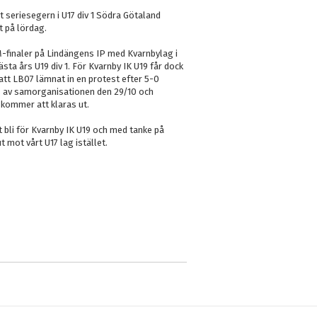
 seriesegern i U17 div 1 Södra Götaland
t på lördag.
M-finaler på Lindängens IP med Kvarnbylag i
sta års U19 div 1. För Kvarnby IK U19 får dock
 att LB07 lämnat in en protest efter 5-0
 av samorganisationen den 29/10 och
 kommer att klaras ut.
 bli för Kvarnby IK U19 och med tanke på
ut mot vårt U17 lag istället.