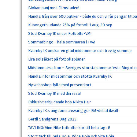
Biokampanj med Filmstaden!
Handla från över 600 butiker - både du och vi får pengar tillba
Kupongerbjudande 25% på fotboll 1 aug-30 sep
Stöd Kvarnby IK under Fotbolls-VM!
Sommarbingo - hela sommaren i TV4!
Kvarnby IK önskar en glad midsommar och trevlig sommar
Lira solsäkert på fotbollsplanen
Midsommarsafton – Sveriges största sommarfest i BingoLo
Handla inför midsommar och stötta Kvarnby IK!
Ny webbshop fylld med presentkort
Stöd Kvarnby IK med din resa!
Exklusivt erbjudande hos Nikita Hair
Kvarnby IK:s ungdomsansvarig gör EM-debut ikväll
Bertil Sandgrens Dag 2023
TÄVLING: Vinn Nike fotbollsskor till hela laget!
Stort tack till Gula Höja, Röda Höja och Vita Höja