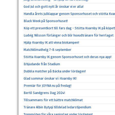
God Jul och gott nytt år önskar vi er alla!
Handla årets julklappar genom Sponsorhuset och stötta Kvar
Black Week på Sponsorhuset!
Köp ett presentkort till Fars dag - Stötta Kvarnby IK på köpet
Ludvig Nilsson förlänger och blir huvudtränare för herrlaget
Hjälp Kvarnby IK att vinna biokampen!
Matchklimathelg 7-8 september
Stötta Kvarnby IK genom Sponsorhuset och deras nya app!
Erbjudande från Stadium
Dubbla matcher på Bäcka under lördagen!
Glad sommar önskar vi i Kvarnby IK!
Premiär för JOYNA nu på fredag!
Bertil Sandgrens Dag 2024!
Tillsammans för ett bättre matchklimat
Tränare Albin Bytyqi tilldelad ledarstipendium
Toppmöten för våra seniorlag under lördagen!