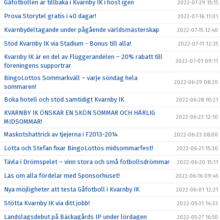
Gåfotbollen är tillbaka i Kvarnby IK i höst igen
2022-07-29 15:15
Prova Storytel gratis i 40 dagar!
2022-07-16 11:01
Kvarnbydeltagande under pågående världsmästerskap
2022-07-15 12:40
Stöd Kvarnby IK via Stadium - Bonus till alla!
2022-07-11 12:35
Kvarnby IK är en del av Flüggerandelen – 20% rabatt till
2022-07-01 09:11
föreningens supportrar
BingoLottos Sommarkväll – varje söndag hela
2022-06-29 08:20
sommaren!
Boka hotell och stöd samtidigt Kvarnby IK
2022-06-28 10:21
KVARNBY IK ÖNSKAR EN SKÖN SOMMAR OCH HÄRLIG
2022-06-23 12:10
MIDSOMMAR!
Maskotshattrick av tjejerna i F2013-2014
2022-06-23 08:00
Lotta och Stefan fixar BingoLottos midsommarfest!
2022-06-21 15:30
Tävla i Drömspelet – vinn stora och små fotbollsdrömmar
2022-06-20 15:11
Läs om alla fördelar med Sponsorhuset!
2022-06-16 09:45
Nya möjligheter att testa Gåfotboll i Kvarnby IK
2022-06-01 12:21
Stötta Kvarnby IK via ditt jobb!
2022-05-31 14:33
Landslagsdebut på Bäckagårds IP under lördagen
2022-05-27 16:50