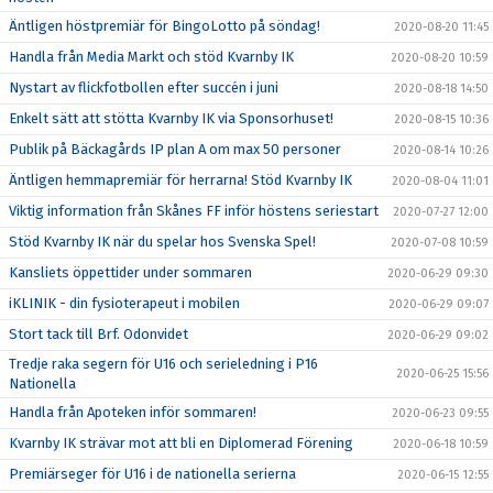
Äntligen höstpremiär för BingoLotto på söndag!
2020-08-20 11:45
Handla från Media Markt och stöd Kvarnby IK
2020-08-20 10:59
Nystart av flickfotbollen efter succén i juni
2020-08-18 14:50
Enkelt sätt att stötta Kvarnby IK via Sponsorhuset!
2020-08-15 10:36
Publik på Bäckagårds IP plan A om max 50 personer
2020-08-14 10:26
Äntligen hemmapremiär för herrarna! Stöd Kvarnby IK
2020-08-04 11:01
Viktig information från Skånes FF inför höstens seriestart
2020-07-27 12:00
Stöd Kvarnby IK när du spelar hos Svenska Spel!
2020-07-08 10:59
Kansliets öppettider under sommaren
2020-06-29 09:30
iKLINIK - din fysioterapeut i mobilen
2020-06-29 09:07
Stort tack till Brf. Odonvidet
2020-06-29 09:02
Tredje raka segern för U16 och serieledning i P16
2020-06-25 15:56
Nationella
Handla från Apoteken inför sommaren!
2020-06-23 09:55
Kvarnby IK strävar mot att bli en Diplomerad Förening
2020-06-18 10:59
Premiärseger för U16 i de nationella serierna
2020-06-15 12:55