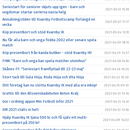
Seriestart för seniorer skjuts upp igen - barn och
2021-05-12 15:18
ungdomar startar serierna nästa helg
Anmälningstiden till Kvarnby Fotbollscamp förlängd en
2021-05-07 17:17
vecka
Köp presentkort och stöd Kvarnby IK
2021-05-04 13:51
Nu får alla barn och unga födda 2002 eller senare spela
2021-04-29 18:15
match
Köp presentkort från kända butiker - stöd Kvarnby IK!
2021-04-29 14:37
FHM: "Barn och unga kan spela matcher utomhus"
2021-04-28 14:56
Skånes FF: "Seriestart framflyttad till 22-23 maj"
2021-04-26 16:26
Stort tack till Gula Höja, Röda Höja och Vita Höja
2021-04-22 10:20
Ditt företag kan nu stötta Kvarnby IK med alla era inköp!
2021-04-15 09:10
Grattis till den Allsvenskadebuten Anton Kralj
2021-04-13 13:16
Gör i ordning appen Min Fotboll inför 2021
2021-04-12 14:41
DM 2021 ställs in helt
2021-04-12 12:56
Hjälp Kvarnby IK tjäna 500 kr och få själv ett multi-
2021-04-09 14:03
presentkort på 250 kr!