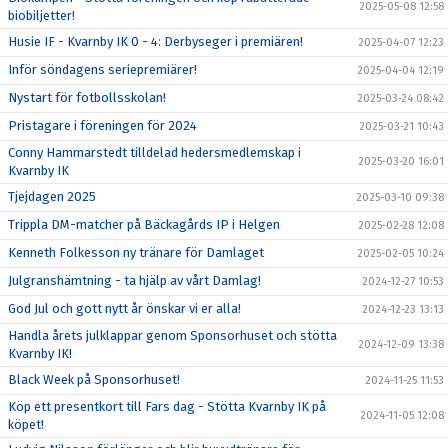
2025-05-08 12:58
biobiljetter!
Husie IF - Kvarnby IK 0 - 4: Derbyseger i premiären!
2025-04-07 12:23
Inför söndagens seriepremiärer!
2025-04-04 12:19
Nystart för fotbollsskolan!
2025-03-24 08:42
Pristagare i föreningen för 2024
2025-03-21 10:43
Conny Hammarstedt tilldelad hedersmedlemskap i
2025-03-20 16:01
Kvarnby IK
Tjejdagen 2025
2025-03-10 09:38
Trippla DM-matcher på Bäckagårds IP i Helgen
2025-02-28 12:08
Kenneth Folkesson ny tränare för Damlaget
2025-02-05 10:24
Julgranshämtning - ta hjälp av vårt Damlag!
2024-12-27 10:53
God Jul och gott nytt år önskar vi er alla!
2024-12-23 13:13
Handla årets julklappar genom Sponsorhuset och stötta
2024-12-09 13:38
Kvarnby IK!
Black Week på Sponsorhuset!
2024-11-25 11:53
Köp ett presentkort till Fars dag - Stötta Kvarnby IK på
2024-11-05 12:08
köpet!