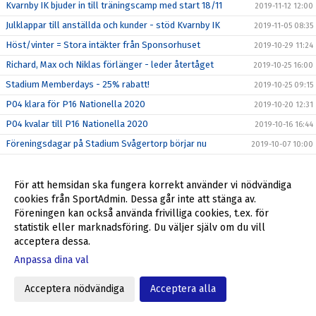
Kvarnby IK bjuder in till träningscamp med start 18/11
2019-11-12 12:00
Julklappar till anställda och kunder - stöd Kvarnby IK
2019-11-05 08:35
Höst/vinter = Stora intäkter från Sponsorhuset
2019-10-29 11:24
Richard, Max och Niklas förlänger - leder återtåget
2019-10-25 16:00
Stadium Memberdays - 25% rabatt!
2019-10-25 09:15
P04 klara för P16 Nationella 2020
2019-10-20 12:31
P04 kvalar till P16 Nationella 2020
2019-10-16 16:44
Föreningsdagar på Stadium Svågertorp börjar nu
2019-10-07 10:00
Ulf Jansson om återkomsten till Kvarnby IK
2019-10-05 09:00
Stöd Kvarnby IK när du handlar på Flügger Färg
För att hemsidan ska fungera korrekt använder vi nödvändiga
2019-10-04 12:29
cookies från SportAdmin. Dessa går inte att stänga av.
Välkommen tillbaka till Kvarnby IK, Ulf Jansson!
2019-10-04 09:30
Föreningen kan också använda frivilliga cookies, t.ex. för
Grymt helgerbjudande till alla i Kvarnby IK
2019-09-27 17:55
statistik eller marknadsföring. Du väljer själv om du vill
acceptera dessa.
Fantastiskt erbjudande från Kvarnby IK
2019-09-23 10:20
Anpassa dina val
Min Fotboll - den nya appen i svensk fotboll
2019-09-22 09:35
ALLA SKA SE!
2019-09-12 09:46
Acceptera nödvändiga
Acceptera alla
SUPERWEEK = mer pengar till dig och Kvarnby IK
2019-09-09 13:34