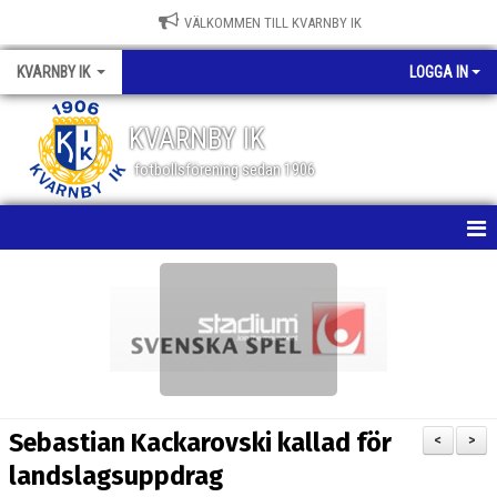
VÄLKOMMEN TILL KVARNBY IK
KVARNBY IK
LOGGA IN
KVARNBY IK
fotbollsförening sedan 1906
HEM
NYHETER
KALENDER
OM KLUBBEN
Sebastian Kackarovski kallad för
<
>
BILDGALLERI
landslagsuppdrag