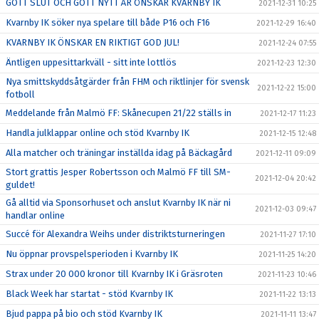
GOTT SLUT OCH GOTT NYTT ÅR ÖNSKAR KVARNBY IK
2021-12-31 10:25
Kvarnby IK söker nya spelare till både P16 och F16
2021-12-29 16:40
KVARNBY IK ÖNSKAR EN RIKTIGT GOD JUL!
2021-12-24 07:55
Äntligen uppesittarkväll - sitt inte lottlös
2021-12-23 12:30
Nya smittskyddsåtgärder från FHM och riktlinjer för svensk
2021-12-22 15:00
fotboll
Meddelande från Malmö FF: Skånecupen 21/22 ställs in
2021-12-17 11:23
Handla julklappar online och stöd Kvarnby IK
2021-12-15 12:48
Alla matcher och träningar inställda idag på Bäckagård
2021-12-11 09:09
Stort grattis Jesper Robertsson och Malmö FF till SM-
2021-12-04 20:42
guldet!
Gå alltid via Sponsorhuset och anslut Kvarnby IK när ni
2021-12-03 09:47
handlar online
Succé för Alexandra Weihs under distriktsturneringen
2021-11-27 17:10
Nu öppnar provspelsperioden i Kvarnby IK
2021-11-25 14:20
Strax under 20 000 kronor till Kvarnby IK i Gräsroten
2021-11-23 10:46
Black Week har startat - stöd Kvarnby IK
2021-11-22 13:13
Bjud pappa på bio och stöd Kvarnby IK
2021-11-11 13:47