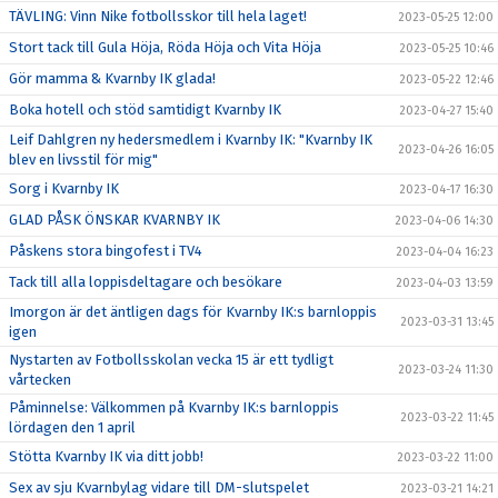
TÄVLING: Vinn Nike fotbollsskor till hela laget!
2023-05-25 12:00
Stort tack till Gula Höja, Röda Höja och Vita Höja
2023-05-25 10:46
Gör mamma & Kvarnby IK glada!
2023-05-22 12:46
Boka hotell och stöd samtidigt Kvarnby IK
2023-04-27 15:40
Leif Dahlgren ny hedersmedlem i Kvarnby IK: "Kvarnby IK
2023-04-26 16:05
blev en livsstil för mig"
Sorg i Kvarnby IK
2023-04-17 16:30
GLAD PÅSK ÖNSKAR KVARNBY IK
2023-04-06 14:30
Påskens stora bingofest i TV4
2023-04-04 16:23
Tack till alla loppisdeltagare och besökare
2023-04-03 13:59
Imorgon är det äntligen dags för Kvarnby IK:s barnloppis
2023-03-31 13:45
igen
Nystarten av Fotbollsskolan vecka 15 är ett tydligt
2023-03-24 11:30
vårtecken
Påminnelse: Välkommen på Kvarnby IK:s barnloppis
2023-03-22 11:45
lördagen den 1 april
Stötta Kvarnby IK via ditt jobb!
2023-03-22 11:00
Sex av sju Kvarnbylag vidare till DM-slutspelet
2023-03-21 14:21