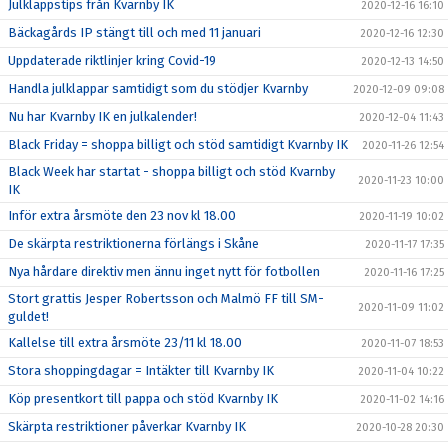
Julklappstips från Kvarnby IK
2020-12-16 16:10
Bäckagårds IP stängt till och med 11 januari
2020-12-16 12:30
Uppdaterade riktlinjer kring Covid-19
2020-12-13 14:50
Handla julklappar samtidigt som du stödjer Kvarnby
2020-12-09 09:08
Nu har Kvarnby IK en julkalender!
2020-12-04 11:43
Black Friday = shoppa billigt och stöd samtidigt Kvarnby IK
2020-11-26 12:54
Black Week har startat - shoppa billigt och stöd Kvarnby
2020-11-23 10:00
IK
Inför extra årsmöte den 23 nov kl 18.00
2020-11-19 10:02
De skärpta restriktionerna förlängs i Skåne
2020-11-17 17:35
Nya hårdare direktiv men ännu inget nytt för fotbollen
2020-11-16 17:25
Stort grattis Jesper Robertsson och Malmö FF till SM-
2020-11-09 11:02
guldet!
Kallelse till extra årsmöte 23/11 kl 18.00
2020-11-07 18:53
Stora shoppingdagar = Intäkter till Kvarnby IK
2020-11-04 10:22
Köp presentkort till pappa och stöd Kvarnby IK
2020-11-02 14:16
Skärpta restriktioner påverkar Kvarnby IK
2020-10-28 20:30