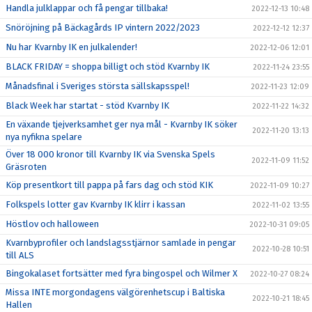
Handla julklappar och få pengar tillbaka!
2022-12-13 10:48
Snöröjning på Bäckagårds IP vintern 2022/2023
2022-12-12 12:37
Nu har Kvarnby IK en julkalender!
2022-12-06 12:01
BLACK FRIDAY = shoppa billigt och stöd Kvarnby IK
2022-11-24 23:55
Månadsfinal i Sveriges största sällskapsspel!
2022-11-23 12:09
Black Week har startat - stöd Kvarnby IK
2022-11-22 14:32
En växande tjejverksamhet ger nya mål - Kvarnby IK söker
2022-11-20 13:13
nya nyfikna spelare
Över 18 000 kronor till Kvarnby IK via Svenska Spels
2022-11-09 11:52
Gräsroten
Köp presentkort till pappa på fars dag och stöd KIK
2022-11-09 10:27
Folkspels lotter gav Kvarnby IK klirr i kassan
2022-11-02 13:55
Höstlov och halloween
2022-10-31 09:05
Kvarnbyprofiler och landslagsstjärnor samlade in pengar
2022-10-28 10:51
till ALS
Bingokalaset fortsätter med fyra bingospel och Wilmer X
2022-10-27 08:24
Missa INTE morgondagens välgörenhetscup i Baltiska
2022-10-21 18:45
Hallen