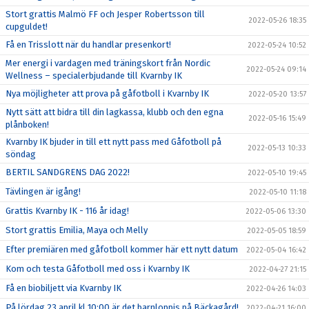
Stort grattis Malmö FF och Jesper Robertsson till
2022-05-26 18:35
cupguldet!
Få en Trisslott när du handlar presenkort!
2022-05-24 10:52
Mer energi i vardagen med träningskort från Nordic
2022-05-24 09:14
Wellness – specialerbjudande till Kvarnby IK
Nya möjligheter att prova på gåfotboll i Kvarnby IK
2022-05-20 13:57
Nytt sätt att bidra till din lagkassa, klubb och den egna
2022-05-16 15:49
plånboken!
Kvarnby IK bjuder in till ett nytt pass med Gåfotboll på
2022-05-13 10:33
söndag
BERTIL SANDGRENS DAG 2022!
2022-05-10 19:45
Tävlingen är igång!
2022-05-10 11:18
Grattis Kvarnby IK - 116 år idag!
2022-05-06 13:30
Stort grattis Emilia, Maya och Melly
2022-05-05 18:59
Efter premiären med gåfotboll kommer här ett nytt datum
2022-05-04 16:42
Kom och testa Gåfotboll med oss i Kvarnby IK
2022-04-27 21:15
Få en biobiljett via Kvarnby IK
2022-04-26 14:03
På lördag 23 april kl 10:00 är det barnloppis på Bäckagård!
2022-04-21 16:00