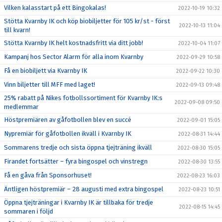
Vilken kalasstart på ett Bingokalas!
2022-10-19 10:32
Stötta Kvarnby IK och köp biobiljetter för 105 kr/st - först
2022-10-13 11:04
till kvarn!
Stötta Kvarnby IK helt kostnadsfritt via ditt jobb!
2022-10-04 11:07
Kampanj hos Sector Alarm för alla inom Kvarnby
2022-09-29 10:58
Få en biobiljett via Kvarnby IK
2022-09-22 10:30
Vinn biljetter till MFF med laget!
2022-09-13 09:48
25% rabatt på Nikes fotbollssortiment för Kvarnby IK:s
2022-09-08 09:50
medlemmar
Höstpremiären av gåfotbollen blev en succé
2022-09-01 15:05
Nypremiär för gåfotbollen ikväll i Kvarnby IK
2022-08-31 14:44
Sommarens tredje och sista öppna tjejträning ikväll
2022-08-30 15:05
Firandet fortsätter – fyra bingospel och vinstregn
2022-08-30 13:55
Få en gåva från Sponsorhuset!
2022-08-23 16:03
Äntligen höstpremiär – 28 augusti med extra bingospel
2022-08-23 10:51
Öppna tjejträningar i Kvarnby IK är tillbaka för tredje
2022-08-15 14:45
sommaren i följd