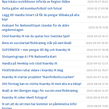
Nya lokala restriktioner införda av Region Skåne
2020-10-27 16:02
Detta gäller vid inomhusfotboll och futsal
2020-10-27 09:58
Lägg till Handla Smart så får du pengar tillbaka på alla
2020-10-20 14:33
köp!
Kvalspel för Nationelltspel stundar för de äldre
2020-10-15 12:55
ungdomslagen
Stöd Kvarnby IK när du spelar hos Svenska Spel!
2020-09-25 10:27
Ännu en succéartad flickträning står på vänt ikväll
2020-09-09 10:59
SUPERWEEK = mer pengar till dig och Kvarnby IK
2020-09-07 16:18
Slutspelsgrupp A i P16 Nationella klart
2020-09-07 12:38
Handla på Hemköp och stöd Kvarnby IK
2020-09-03 12:31
Flickfotbollen rullar vidare i Kvarnby IK idag
2020-09-02 15:07
Kvarnby IK startar projektet "Barnfotbollscoachen"
2020-09-01 14:30
Ditt företag kan nu stötta Kvarnby IK med alla era inköp!
2020-08-28 12:10
Ikväll är det återigen dags för succén med flickträning
2020-08-26 14:29
Kvarnby IK söker ideell fotograf
2020-08-26 09:59
Vi vet att du vet men här kommer en påminnelse inför
2020-08-20 11:50
hösten