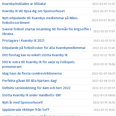
Kvarnbychokladen är tillbaka!
2022-03-07 13:29
Kvarnby IK vill tipsa dig om Sponsorhuset
2022-03-07 11:23
Nytt erbjudande till Kvarnbys medlemmar på Nikes
2022-03-01 10:00
fotbollssortiment
Svensk fotboll startar insamling till förmån för krigsoffer i
2022-02-25 17:01
Ukraina
Pristagare i Kvarnby IK 2021
2022-02-25 12:15
Erbjudande på fotbollsskor för alla Kvarnbymedlemmar
2022-02-24 13:40
Ditt företag kan nu enkelt stötta Kvarnby IK
2022-02-22 15:30
500 kr extra till Kvarnby IK för varje ny Folkspels
2022-02-13 15:08
prenumerant
Idag hävs de flesta covidrestriktionerna
2022-02-09 06:25
Perfekta gåvan till Alla hjärtans dag!
2022-02-08 12:02
Definitiv serieindelning för dam och herr 2022
2022-01-27 09:29
Stötta Kvarnby IK under Handbolls-EM!
2022-01-25 08:56
Nytt år med Sponsorhuset!
2022-01-19 16:10
Uppdaterade riktlinjer från SvFF
2022-01-14 16:52