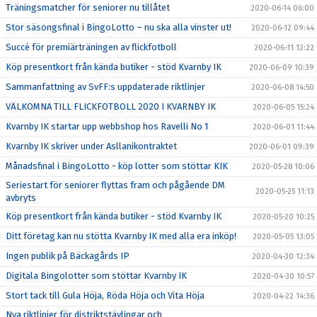
Träningsmatcher för seniorer nu tillåtet
2020-06-14 06:00
Stor säsongsfinal i BingoLotto – nu ska alla vinster ut!
2020-06-12 09:44
Succé för premiärträningen av flickfotboll
2020-06-11 12:22
Köp presentkort från kända butiker - stöd Kvarnby IK
2020-06-09 10:39
Sammanfattning av SvFF:s uppdaterade riktlinjer
2020-06-08 14:50
VÄLKOMNA TILL FLICKFOTBOLL 2020 I KVARNBY IK
2020-06-05 15:24
Kvarnby IK startar upp webbshop hos Ravelli No 1
2020-06-01 11:44
Kvarnby IK skriver under Asllanikontraktet
2020-06-01 09:39
Månadsfinal i BingoLotto - köp lotter som stöttar KIK
2020-05-28 10:06
Seriestart för seniorer flyttas fram och pågående DM
2020-05-25 11:13
avbryts
Köp presentkort från kända butiker - stöd Kvarnby IK
2020-05-20 10:25
Ditt företag kan nu stötta Kvarnby IK med alla era inköp!
2020-05-05 13:05
Ingen publik på Bäckagårds IP
2020-04-30 12:34
Digitala Bingolotter som stöttar Kvarnby IK
2020-04-30 10:57
Stort tack till Gula Höja, Röda Höja och Vita Höja
2020-04-22 14:36
Nya riktlinjer för distriktstävlingar och