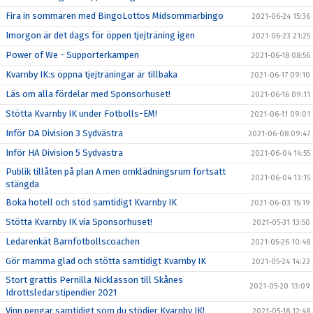
Fira in sommaren med BingoLottos Midsommarbingo
2021-06-24 15:36
Imorgon är det dags för öppen tjejträning igen
2021-06-23 21:25
Power of We - Supporterkampen
2021-06-18 08:56
Kvarnby IK:s öppna tjejträningar är tillbaka
2021-06-17 09:10
Läs om alla fördelar med Sponsorhuset!
2021-06-16 09:11
Stötta Kvarnby IK under Fotbolls-EM!
2021-06-11 09:01
Inför DA Division 3 Sydvästra
2021-06-08 09:47
Inför HA Division 5 Sydvästra
2021-06-04 14:55
Publik tillåten på plan A men omklädningsrum fortsatt
2021-06-04 13:15
stängda
Boka hotell och stöd samtidigt Kvarnby IK
2021-06-03 15:19
Stötta Kvarnby IK via Sponsorhuset!
2021-05-31 13:50
Ledarenkät Barnfotbollscoachen
2021-05-26 10:48
Gör mamma glad och stötta samtidigt Kvarnby IK
2021-05-24 14:22
Stort grattis Pernilla Nicklasson till Skånes
2021-05-20 13:09
Idrottsledarstipendier 2021
Vinn pengar samtidigt som du stödjer Kvarnby IK!
2021-05-18 12:48