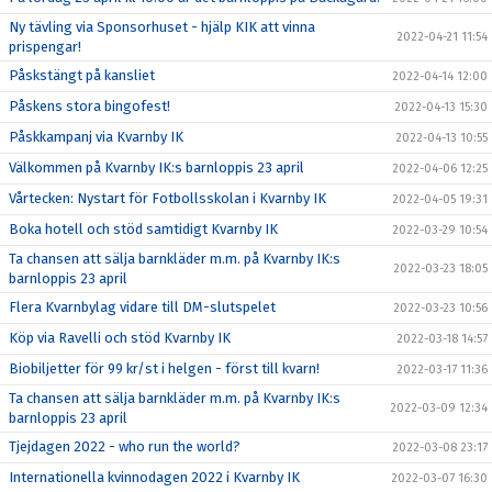
Ny tävling via Sponsorhuset - hjälp KIK att vinna
2022-04-21 11:54
prispengar!
Påskstängt på kansliet
2022-04-14 12:00
Påskens stora bingofest!
2022-04-13 15:30
Påskkampanj via Kvarnby IK
2022-04-13 10:55
Välkommen på Kvarnby IK:s barnloppis 23 april
2022-04-06 12:25
Vårtecken: Nystart för Fotbollsskolan i Kvarnby IK
2022-04-05 19:31
Boka hotell och stöd samtidigt Kvarnby IK
2022-03-29 10:54
Ta chansen att sälja barnkläder m.m. på Kvarnby IK:s
2022-03-23 18:05
barnloppis 23 april
Flera Kvarnbylag vidare till DM-slutspelet
2022-03-23 10:56
Köp via Ravelli och stöd Kvarnby IK
2022-03-18 14:57
Biobiljetter för 99 kr/st i helgen - först till kvarn!
2022-03-17 11:36
Ta chansen att sälja barnkläder m.m. på Kvarnby IK:s
2022-03-09 12:34
barnloppis 23 april
Tjejdagen 2022 - who run the world?
2022-03-08 23:17
Internationella kvinnodagen 2022 i Kvarnby IK
2022-03-07 16:30