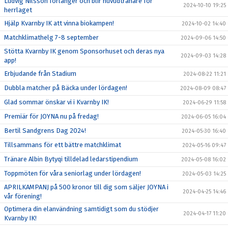
Ludvig Nilsson förlänger och blir huvudtränare för
2024-10-10 19:25
herrlaget
Hjälp Kvarnby IK att vinna biokampen!
2024-10-02 14:40
Matchklimathelg 7-8 september
2024-09-06 14:50
Stötta Kvarnby IK genom Sponsorhuset och deras nya
2024-09-03 14:28
app!
Erbjudande från Stadium
2024-08-22 11:21
Dubbla matcher på Bäcka under lördagen!
2024-08-09 08:47
Glad sommar önskar vi i Kvarnby IK!
2024-06-29 11:58
Premiär för JOYNA nu på fredag!
2024-06-05 16:04
Bertil Sandgrens Dag 2024!
2024-05-30 16:40
Tillsammans för ett bättre matchklimat
2024-05-16 09:47
Tränare Albin Bytyqi tilldelad ledarstipendium
2024-05-08 16:02
Toppmöten för våra seniorlag under lördagen!
2024-05-03 14:25
APRILKAMPANJ på 500 kronor till dig som säljer JOYNA i
2024-04-25 14:46
vår förening!
Optimera din elanvändning samtidigt som du stödjer
2024-04-17 11:20
Kvarnby IK!