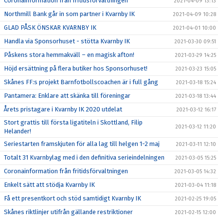
Coronainformation från fritidsförvaltningen
2021-04-09 13:13
Northmill Bank går in som partner i Kvarnby IK
2021-04-09 10:28
GLAD PÅSK ÖNSKAR KVARNBY IK
2021-04-01 10:00
Handla via Sponsorhuset - stötta Kvarnby IK
2021-03-30 09:51
Påskens stora hemmakväll – en magisk afton!
2021-03-29 14:25
Höjd ersättning på flera butiker hos Sponsorhuset!
2021-03-23 15:05
Skånes FF:s projekt Barnfotbollscoachen är i full gång
2021-03-18 15:24
Pantamera: Enklare att skänka till föreningar
2021-03-18 13:44
Årets pristagare i Kvarnby IK 2020 utdelat
2021-03-12 16:17
Stort grattis till första ligatiteln i Skottland, Filip
2021-03-12 11:20
Helander!
Seriestarten framskjuten för alla lag till helgen 1-2 maj
2021-03-11 12:10
Totalt 31 Kvarnbylag med i den definitiva serieindelningen
2021-03-05 15:25
Coronainformation från fritidsförvaltningen
2021-03-05 14:32
Enkelt sätt att stödja Kvarnby IK
2021-03-04 11:18
Få ett presentkort och stöd samtidigt Kvarnby IK
2021-02-25 19:05
Skånes riktlinjer utifrån gällande restriktioner
2021-02-15 12:00