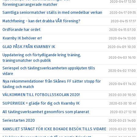
2020-04-17 12:50
föreningsarrangerade matcher
Samtliga seniormatcher ställs in med omedelbar verkan
2020-04-17 09:55
Matchfixning - kan det drabba VÅR förening?
2020-04-15 17:17
Ordförande har ordet
2020-04-15 07:30
Kvarnby IK behöver er!
2020-04-14 13:00
GLAD PÅSK FRÅN KVARNBY IK
2020-04-09 10:30
Uppdatering och förtydligande kring träning,
2020-04-03 16:10
träningsmatcher och publik
Seriespel och tävlingsverksamheten uppskjuten tills
2020-04-02 17:00
vidare
Nya rekommendationer från Skånes FF sätter stopp för
2020-04-01 14:32
tävling och match
VÄLKOMMEN TILL FOTBOLLSSKOLAN 2020!
2020-03-30 10:50
SUPERWEEK = glädje för dig och Kvarnby IK
2020-03-30 10:41
All tävlingsverksamhet genomförs som planerat
2020-03-27 12:18
Seriestarten 2020
2020-03-23 14:00
KANSLIET STÄNGT FÖR ICKE BOKADE BESÖK TILLS VIDARE
2020-03-23 13:30