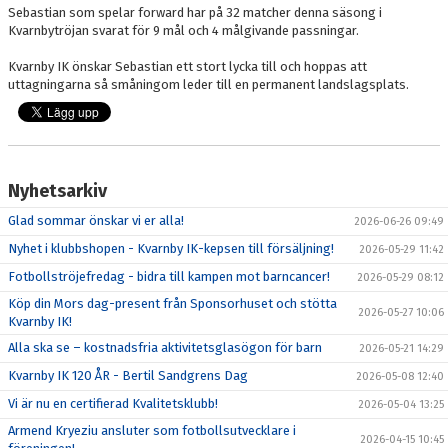
Sebastian som spelar forward har på 32 matcher denna säsong i
Kvarnbytröjan svarat för 9 mål och 4 målgivande passningar.
Kvarnby IK önskar Sebastian ett stort lycka till och hoppas att
uttagningarna så småningom leder till en permanent landslagsplats.
Nyhetsarkiv
Glad sommar önskar vi er alla!
2026-06-26 09:49
Nyhet i klubbshopen - Kvarnby IK-kepsen till försäljning!
2026-05-29 11:42
Fotbollströjefredag - bidra till kampen mot barncancer!
2026-05-29 08:12
Köp din Mors dag-present från Sponsorhuset och stötta
2026-05-27 10:06
Kvarnby IK!
Alla ska se – kostnadsfria aktivitetsglasögon för barn
2026-05-21 14:29
Kvarnby IK 120 ÅR - Bertil Sandgrens Dag
2026-05-08 12:40
Vi är nu en certifierad Kvalitetsklubb!
2026-05-04 13:25
Armend Kryeziu ansluter som fotbollsutvecklare i
2026-04-15 10:45