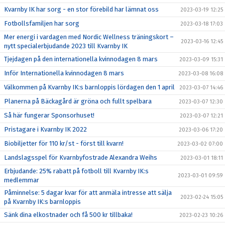
Kvarnby IK har sorg - en stor förebild har lämnat oss
2023-03-19 12:25
Fotbollsfamiljen har sorg
2023-03-18 17:03
Mer energi i vardagen med Nordic Wellness träningskort –
2023-03-16 12:45
nytt specialerbjudande 2023 till Kvarnby IK
Tjejdagen på den internationella kvinnodagen 8 mars
2023-03-09 15:31
Inför Internationella kvinnodagen 8 mars
2023-03-08 16:08
Välkommen på Kvarnby IK:s barnloppis lördagen den 1 april
2023-03-07 14:46
Planerna på Bäckagård är gröna och fullt spelbara
2023-03-07 12:30
Så här fungerar Sponsorhuset!
2023-03-07 12:21
Pristagare i Kvarnby IK 2022
2023-03-06 17:20
Biobiljetter för 110 kr/st - först till kvarn!
2023-03-02 07:00
Landslagsspel för Kvarnbyfostrade Alexandra Weihs
2023-03-01 18:11
Erbjudande: 25% rabatt på fotboll till Kvarnby IK:s
2023-03-01 09:59
medlemmar
Påminnelse: 5 dagar kvar för att anmäla intresse att sälja
2023-02-24 15:05
på Kvarnby IK:s barnloppis
Sänk dina elkostnader och få 500 kr tillbaka!
2023-02-23 10:26