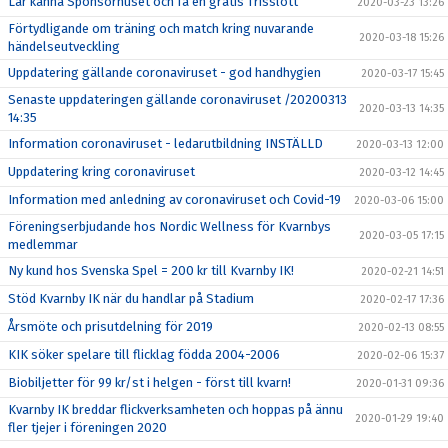
Lär känna Sponsorhuset och få en gratis Trisslott
2020-03-23 13:26
Förtydligande om träning och match kring nuvarande
2020-03-18 15:26
händelseutveckling
Uppdatering gällande coronaviruset - god handhygien
2020-03-17 15:45
Senaste uppdateringen gällande coronaviruset /20200313
2020-03-13 14:35
14:35
Information coronaviruset - ledarutbildning INSTÄLLD
2020-03-13 12:00
Uppdatering kring coronaviruset
2020-03-12 14:45
Information med anledning av coronaviruset och Covid-19
2020-03-06 15:00
Föreningserbjudande hos Nordic Wellness för Kvarnbys
2020-03-05 17:15
medlemmar
Ny kund hos Svenska Spel = 200 kr till Kvarnby IK!
2020-02-21 14:51
Stöd Kvarnby IK när du handlar på Stadium
2020-02-17 17:36
Årsmöte och prisutdelning för 2019
2020-02-13 08:55
KIK söker spelare till flicklag födda 2004-2006
2020-02-06 15:37
Biobiljetter för 99 kr/st i helgen - först till kvarn!
2020-01-31 09:36
Kvarnby IK breddar flickverksamheten och hoppas på ännu
2020-01-29 19:40
fler tjejer i föreningen 2020