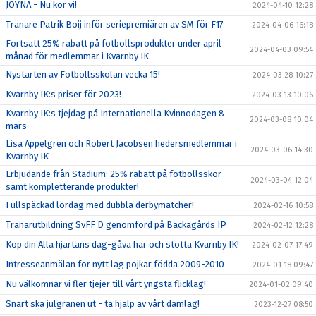
JOYNA - Nu kör vi!
2024-04-10 12:28
Tränare Patrik Boij inför seriepremiären av SM för F17
2024-04-06 16:18
Fortsatt 25% rabatt på fotbollsprodukter under april
2024-04-03 09:54
månad för medlemmar i Kvarnby IK
Nystarten av Fotbollsskolan vecka 15!
2024-03-28 10:27
Kvarnby IK:s priser för 2023!
2024-03-13 10:06
Kvarnby IK:s tjejdag på Internationella Kvinnodagen 8
2024-03-08 10:04
mars
Lisa Appelgren och Robert Jacobsen hedersmedlemmar i
2024-03-06 14:30
Kvarnby IK
Erbjudande från Stadium: 25% rabatt på fotbollsskor
2024-03-04 12:04
samt kompletterande produkter!
Fullspäckad lördag med dubbla derbymatcher!
2024-02-16 10:58
Tränarutbildning SvFF D genomförd på Bäckagårds IP
2024-02-12 12:28
Köp din Alla hjärtans dag-gåva här och stötta Kvarnby IK!
2024-02-07 17:49
Intresseanmälan för nytt lag pojkar födda 2009-2010
2024-01-18 09:47
Nu välkomnar vi fler tjejer till vårt yngsta flicklag!
2024-01-02 09:40
Snart ska julgranen ut - ta hjälp av vårt damlag!
2023-12-27 08:50