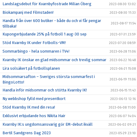
Landslagsdebut för Kvarnbyfostrade Milian Öberg
2023-08-30 13:02
Biokampanj med Filmstaden!
2023-08-30 11:33
Handla från över 600 butiker - både du och vi får pengar
2023-08-17 11:54
tillbaka!
Kupongerbjudande 25% på fotboll 1 aug-30 sep
2023-07-31 23:59
Stöd Kvarnby IK under Fotbolls-VM!
2023-07-20 08:59
Sommarbingo - hela sommaren i TV4!
2023-06-28 11:06
Kvarnby IK önskar en glad midsommar och trevlig sommar
2023-06-22 16:48
Lira solsäkert på fotbollsplanen
2023-06-21 15:08
Midsommarsafton – Sveriges största sommarfest i
2023-06-19 11:06
BingoLotto!
Handla inför midsommar och stötta Kvarnby IK!
2023-06-15 11:43
Ny webbshop fylld med presentkort
2023-06-13 12:16
Stöd Kvarnby IK med din resa!
2023-06-08 11:00
Exklusivt erbjudande hos Nikita Hair
2023-06-07 14:04
Kvarnby IK:s ungdomsansvarig gör EM-debut ikväll
2023-06-02 09:21
Bertil Sandgrens Dag 2023
2023-05-29 23:10