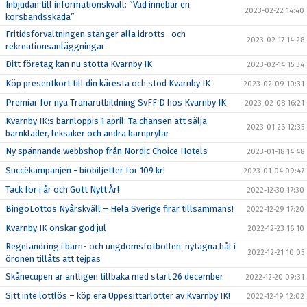
Inbjudan till informationskväll: ”Vad innebär en
2023-02-22 14:40
korsbandsskada”
Fritidsförvaltningen stänger alla idrotts- och
2023-02-17 14:28
rekreationsanläggningar
Ditt företag kan nu stötta Kvarnby IK
2023-02-14 15:34
Köp presentkort till din käresta och stöd Kvarnby IK
2023-02-09 10:31
Premiär för nya Tränarutbildning SvFF D hos Kvarnby IK
2023-02-08 16:21
Kvarnby IK:s barnloppis 1 april: Ta chansen att sälja
2023-01-26 12:35
barnkläder, leksaker och andra barnprylar
Ny spännande webbshop från Nordic Choice Hotels
2023-01-18 14:48
Succékampanjen - biobiljetter för 109 kr!
2023-01-04 09:47
Tack för i år och Gott Nytt År!
2022-12-30 17:30
BingoLottos Nyårskväll – Hela Sverige firar tillsammans!
2022-12-29 17:20
Kvarnby IK önskar god jul
2022-12-23 16:10
Regeländring i barn- och ungdomsfotbollen: nytagna hål i
2022-12-21 10:05
öronen tillåts att tejpas
Skånecupen är äntligen tillbaka med start 26 december
2022-12-20 09:31
Sitt inte lottlös – köp era Uppesittarlotter av Kvarnby IK!
2022-12-19 12:02