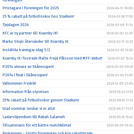
föreningen!
Pristagare i föreningen för 2025
2026-04-13 10:00
25 % rabatt på fotbollsskor hos Stadium!
2026-03-18 17:59
Tjejdagen 2026
2026-03-09 17:34
KFC är ny partner till Kvarnby IK!
2026-03-03 12:39
Marko Stojic återvänder till Kvarnby IK
2026-02-11 12:25
Inställda träningar idag 5/2
2026-02-05 14:50
Kvarnby IK-fostrade Malte Frejd Pålsson med MFF-debut!
2026-01-30 15:24
P2014 vinnare av Skånecupen!
2026-01-09 09:41
P2014 i final i Skånecupen!
2026-01-06 11:09
Välkommen Fredrik!
2025-12-09 23:04
Information från styrelsen
2025-10-24 17:57
25% rabatt på fotbollsskor genom Stadium!
2025-08-15 11:14
Glad sommar önskar vi er alla!
2025-06-27 11:31
Ladarstipendium till Rabah Salameh
2025-05-15 15:42
Tillsammans för ett bättre matchklimat
2025-05-09 10:34
Biokampen - Stötta föreningen och köp rabatterade