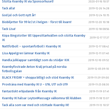
Stötta Kvarnby IK via Sponsorhuset!
2020-01-16 10:57
Tack alla!
2019-12-26 14:28
God jul och Gott nytt år!
2019-12-24 10:15
Biobiljetter för 99 kr/st i helgen - först till kvarn!
2019-12-20 10:18
Tack Lisa!
2019-12-18 08:56
Köpa Bingolotter till Uppesittarkvällen och stötta Kvarnby
2019-12-17 17:37
IK
Nattfotboll – spontanfotboll i Kvarnby IK
2019-12-17 08:42
Lisa Appelgren lämnar Kvarnby IK
2019-12-11 07:40
Handla julklappar samtidigt som du stödjer KIK
2019-12-10 09:52
Kvarnbyfostrade Anton Kralj prisad på norska
2019-12-05 09:10
fotbollsgalan
BLACK FRIDAY = shoppa billigt och stöd Kvarnby IK
2019-11-29 09:00
Provträna med Kvarnby IK U – U16, U17 och U19
2019-11-25 08:30
Fantastiskt erbjudande från Kvarnby IK
2019-11-19 07:41
Kvarnby IK hälsar LeytonMassage välkomna till klubben
2019-11-18 13:07
Tack alla som var med och stöttade Kvarnby IK!
2019-11-13 10:57