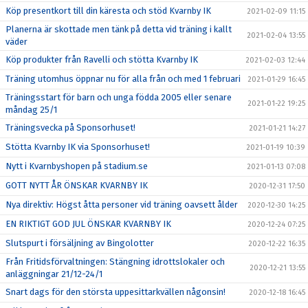
Köp presentkort till din käresta och stöd Kvarnby IK
2021-02-09 11:15
Planerna är skottade men tänk på detta vid träning i kallt
2021-02-04 13:55
väder
Köp produkter från Ravelli och stötta Kvarnby IK
2021-02-03 12:44
Träning utomhus öppnar nu för alla från och med 1 februari
2021-01-29 16:45
Träningsstart för barn och unga födda 2005 eller senare
2021-01-22 19:25
måndag 25/1
Träningsvecka på Sponsorhuset!
2021-01-21 14:27
Stötta Kvarnby IK via Sponsorhuset!
2021-01-19 10:39
Nytt i Kvarnbyshopen på stadium.se
2021-01-13 07:08
GOTT NYTT ÅR ÖNSKAR KVARNBY IK
2020-12-31 17:50
Nya direktiv: Högst åtta personer vid träning oavsett ålder
2020-12-30 14:25
EN RIKTIGT GOD JUL ÖNSKAR KVARNBY IK
2020-12-24 07:25
Slutspurt i försäljning av Bingolotter
2020-12-22 16:35
Från Fritidsförvaltningen: Stängning idrottslokaler och
2020-12-21 13:55
anläggningar 21/12-24/1
Snart dags för den största uppesittarkvällen någonsin!
2020-12-18 16:45