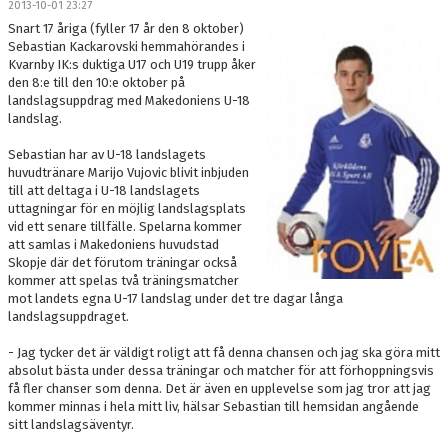
2013-10-01 23:27
DOKUMENT
Snart 17 åriga (fyller 17 år den 8 oktober)
Sebastian Kackarovski hemmahörandes i
MEDLEMSKAP
Kvarnby IK:s duktiga U17 och U19 trupp åker
den 8:e till den 10:e oktober på
landslagsuppdrag med Makedoniens U-18
LEDARE
landslag.
KONTAKT
Sebastian har av U-18 landslagets
huvudtränare Marijo Vujovic blivit inbjuden
till att deltaga i U-18 landslagets
uttagningar för en möjlig landslagsplats
vid ett senare tillfälle. Spelarna kommer
att samlas i Makedoniens huvudstad
Skopje där det förutom träningar också
kommer att spelas två träningsmatcher
mot landets egna U-17 landslag under det tre dagar långa
landslagsuppdraget.
- Jag tycker det är väldigt roligt att få denna chansen och jag ska göra mitt
absolut bästa under dessa träningar och matcher för att förhoppningsvis
få fler chanser som denna. Det är även en upplevelse som jag tror att jag
kommer minnas i hela mitt liv, hälsar Sebastian till hemsidan angående
sitt landslagsäventyr.