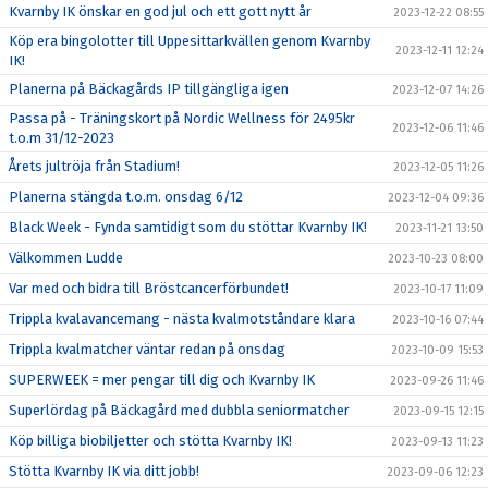
Kvarnby IK önskar en god jul och ett gott nytt år
2023-12-22 08:55
Köp era bingolotter till Uppesittarkvällen genom Kvarnby
2023-12-11 12:24
IK!
Planerna på Bäckagårds IP tillgängliga igen
2023-12-07 14:26
Passa på - Träningskort på Nordic Wellness för 2495kr
2023-12-06 11:46
t.o.m 31/12-2023
Årets jultröja från Stadium!
2023-12-05 11:26
Planerna stängda t.o.m. onsdag 6/12
2023-12-04 09:36
Black Week - Fynda samtidigt som du stöttar Kvarnby IK!
2023-11-21 13:50
Välkommen Ludde
2023-10-23 08:00
Var med och bidra till Bröstcancerförbundet!
2023-10-17 11:09
Trippla kvalavancemang - nästa kvalmotståndare klara
2023-10-16 07:44
Trippla kvalmatcher väntar redan på onsdag
2023-10-09 15:53
SUPERWEEK = mer pengar till dig och Kvarnby IK
2023-09-26 11:46
Superlördag på Bäckagård med dubbla seniormatcher
2023-09-15 12:15
Köp billiga biobiljetter och stötta Kvarnby IK!
2023-09-13 11:23
Stötta Kvarnby IK via ditt jobb!
2023-09-06 12:23