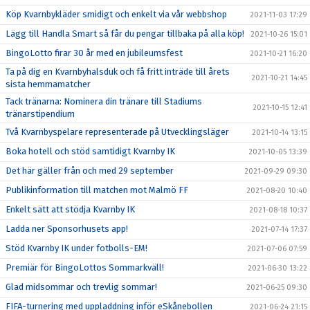
Köp Kvarnbykläder smidigt och enkelt via vår webbshop
2021-11-03 17:29
Lägg till Handla Smart så får du pengar tillbaka på alla köp!
2021-10-26 15:01
BingoLotto firar 30 år med en jubileumsfest
2021-10-21 16:20
Ta på dig en Kvarnbyhalsduk och få fritt inträde till årets
2021-10-21 14:45
sista hemmamatcher
Tack tränarna: Nominera din tränare till Stadiums
2021-10-15 12:41
tränarstipendium
Två Kvarnbyspelare representerade på Utvecklingsläger
2021-10-14 13:15
Boka hotell och stöd samtidigt Kvarnby IK
2021-10-05 13:39
Det här gäller från och med 29 september
2021-09-29 09:30
Publikinformation till matchen mot Malmö FF
2021-08-20 10:40
Enkelt sätt att stödja Kvarnby IK
2021-08-18 10:37
Ladda ner Sponsorhusets app!
2021-07-14 17:37
Stöd Kvarnby IK under fotbolls-EM!
2021-07-06 07:59
Premiär för BingoLottos Sommarkväll!
2021-06-30 13:22
Glad midsommar och trevlig sommar!
2021-06-25 09:30
FIFA-turnering med uppladdning inför eSkånebollen
2021-06-24 21:15