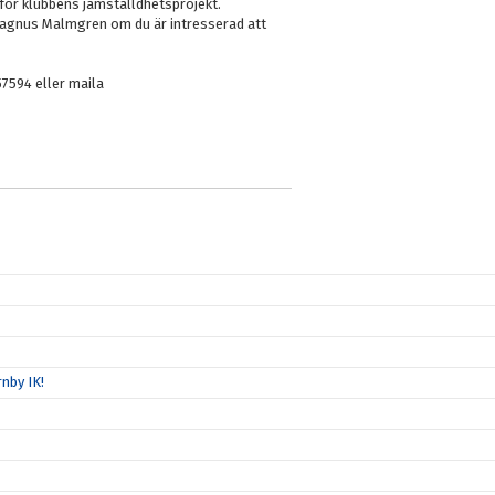
ör klubbens jämställdhetsprojekt.
Magnus Malmgren om du är intresserad att
57594 eller maila
nby IK!