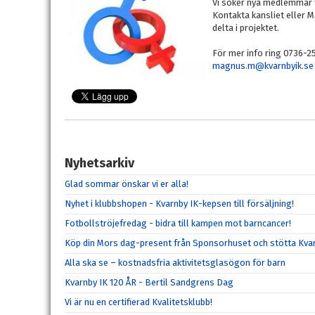
Vi söker nya medlemmar f
Kontakta kansliet eller 
delta i projektet.
För mer info ring 0736-2
magnus.m@kvarnbyik.se
Nyhetsarkiv
Glad sommar önskar vi er alla!
Nyhet i klubbshopen - Kvarnby IK-kepsen till försäljning!
Fotbollströjefredag - bidra till kampen mot barncancer!
Köp din Mors dag-present från Sponsorhuset och stötta Kvar
Alla ska se – kostnadsfria aktivitetsglasögon för barn
Kvarnby IK 120 ÅR - Bertil Sandgrens Dag
Vi är nu en certifierad Kvalitetsklubb!