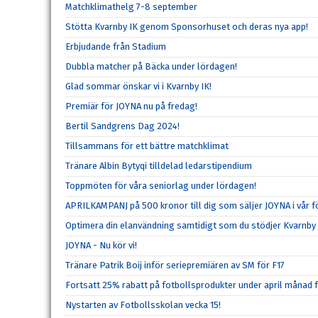
Matchklimathelg 7-8 september
Stötta Kvarnby IK genom Sponsorhuset och deras nya app!
Erbjudande från Stadium
Dubbla matcher på Bäcka under lördagen!
Glad sommar önskar vi i Kvarnby IK!
Premiär för JOYNA nu på fredag!
Bertil Sandgrens Dag 2024!
Tillsammans för ett bättre matchklimat
Tränare Albin Bytyqi tilldelad ledarstipendium
Toppmöten för våra seniorlag under lördagen!
APRILKAMPANJ på 500 kronor till dig som säljer JOYNA i vår f
Optimera din elanvändning samtidigt som du stödjer Kvarnby 
JOYNA - Nu kör vi!
Tränare Patrik Boij inför seriepremiären av SM för F17
Fortsatt 25% rabatt på fotbollsprodukter under april månad 
Nystarten av Fotbollsskolan vecka 15!