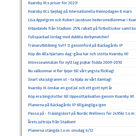
Kvarnby IK:s priser för 2023!
Kvarnby IK:s tjejdag på Internationella Kvinnodagen 8 mars
Lisa Appelgren och Robert Jacobsen hedersmedlemmar i Kvar
Erbjudande från Stadium: 25% rabatt på fotbollsskor samt k
Fullspäckad lördag med dubbla derbymatcher!
Tränarutbildning SvFF D genomförd på Bäckagårds IP
Köp din Alla hjärtans dag-gåva här och stötta Kvarnby IK!
Intresseanmälan för nytt lag pojkar födda 2009-2010
Nu välkomnar vi fler tjejer till vårt yngsta flicklag!
Snart ska julgranen ut - ta hjälp av vårt damlag!
Kvarnby IK önskar en god jul och ett gott nytt år
Köp era bingolotter till Uppesittarkvällen genom Kvarnby IK!
Planerna på Bäckagårds IP tillgängliga igen
Passa på - Träningskort på Nordic Wellness för 2495kr t.o.m
Årets jultröja från Stadium!
Planerna stängda t.o.m. onsdag 6/12