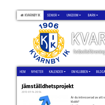
KVARNBY IK
SENIOR
UNGDOM
BARN
KVAR
fotbollsförenin
HEM
NYHETER
KALENDER
OM KLUBBEN
BILDG
Jämställdhetsprojekt
2013-01-14 20:54
Är du intresserad av att 
klubb?