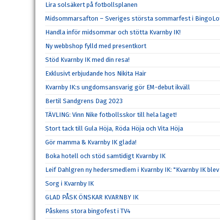
Lira solsäkert på fotbollsplanen
Midsommarsafton – Sveriges största sommarfest i BingoLo
Handla inför midsommar och stötta Kvarnby IK!
Ny webbshop fylld med presentkort
Stöd Kvarnby IK med din resa!
Exklusivt erbjudande hos Nikita Hair
Kvarnby IK:s ungdomsansvarig gör EM-debut ikväll
Bertil Sandgrens Dag 2023
TÄVLING: Vinn Nike fotbollsskor till hela laget!
Stort tack till Gula Höja, Röda Höja och Vita Höja
Gör mamma & Kvarnby IK glada!
Boka hotell och stöd samtidigt Kvarnby IK
Leif Dahlgren ny hedersmedlem i Kvarnby IK: "Kvarnby IK blev e
Sorg i Kvarnby IK
GLAD PÅSK ÖNSKAR KVARNBY IK
Påskens stora bingofest i TV4