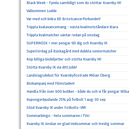
Black Week - Fynda samtidigt som du stöttar Kvarnby IK!
Välkommen Ludde
Var med och bidra till Bröstcancerförbundet!
Trippla kvalavancemang - nästa kvalmotståndare klara
Trippla kvalmatcher väntar redan på onsdag
SUPERWEEK = mer pengar till dig och Kvarnby IK
Superlördag på Bäckagård med dubbla seniormatcher
Köp billiga biobiljetter och stötta Kvarnby IK!
Stötta Kvarnby IK via ditt jobb!
Landslagsdebut för Kvarnbyfostrade Milian Öberg
Biokampanj med Filmstaden!
Handla från över 600 butiker - både du och vi får pengar tillba
Kupongerbjudande 25% på fotboll 1 aug-30 sep
Stöd Kvarnby IK under Fotbolls-VM!
Sommarbingo - hela sommaren i TV4!
Kvarnby IK önskar en glad midsommar och trevlig sommar