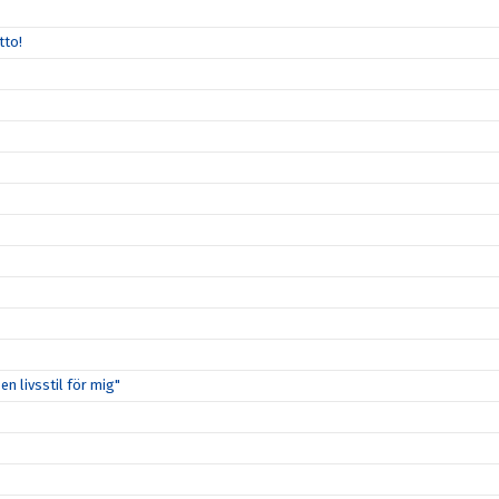
tto!
n livsstil för mig"