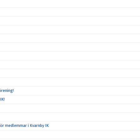
örening!
IK!
för medlemmar i Kvarnby IK