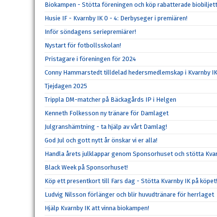
Biokampen - Stötta föreningen och köp rabatterade biobiljett
Husie IF - Kvarnby IK 0 - 4: Derbyseger i premiären!
Inför söndagens seriepremiärer!
Nystart för fotbollsskolan!
Pristagare i föreningen för 2024
Conny Hammarstedt tilldelad hedersmedlemskap i Kvarnby I
Tjejdagen 2025
Trippla DM-matcher på Bäckagårds IP i Helgen
Kenneth Folkesson ny tränare för Damlaget
Julgranshämtning - ta hjälp av vårt Damlag!
God Jul och gott nytt år önskar vi er alla!
Handla årets julklappar genom Sponsorhuset och stötta Kvar
Black Week på Sponsorhuset!
Köp ett presentkort till Fars dag - Stötta Kvarnby IK på köpet
Ludvig Nilsson förlänger och blir huvudtränare för herrlaget
Hjälp Kvarnby IK att vinna biokampen!