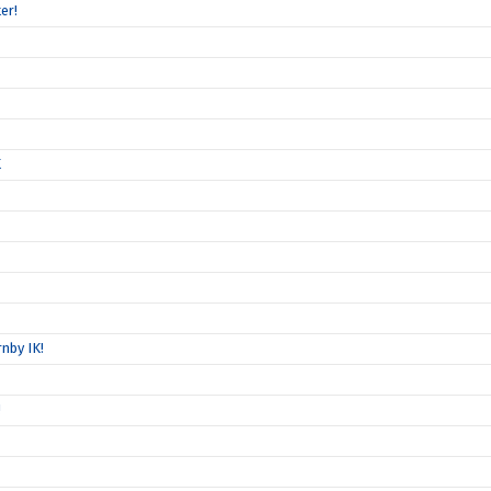
er!
K
nby IK!
!