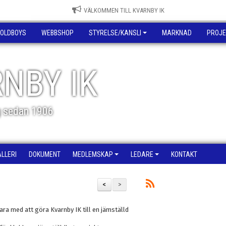
VÄLKOMMEN TILL KVARNBY IK
OLDBOYS
WEBBSHOP
STYRELSE/KANSLI
MARKNAD
PROJE
NBY IK
g sedan 1906
ALLERI
DOKUMENT
MEDLEMSKAP
LEDARE
KONTAKT
<
>
vara med att göra Kvarnby IK till en jämställd