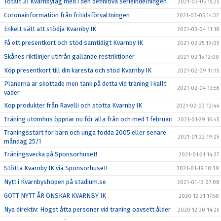
Totalt 31 Kvarnbylag med i den definitiva serieindelningen
2021-03-05 15:25
Coronainformation från fritidsförvaltningen
2021-03-05 14:32
Enkelt sätt att stödja Kvarnby IK
2021-03-04 11:18
Få ett presentkort och stöd samtidigt Kvarnby IK
2021-02-25 19:05
Skånes riktlinjer utifrån gällande restriktioner
2021-02-15 12:00
Köp presentkort till din käresta och stöd Kvarnby IK
2021-02-09 11:15
Planerna är skottade men tänk på detta vid träning i kallt
2021-02-04 13:55
väder
Köp produkter från Ravelli och stötta Kvarnby IK
2021-02-03 12:44
Träning utomhus öppnar nu för alla från och med 1 februari
2021-01-29 16:45
Träningsstart för barn och unga födda 2005 eller senare
2021-01-22 19:25
måndag 25/1
Träningsvecka på Sponsorhuset!
2021-01-21 14:27
Stötta Kvarnby IK via Sponsorhuset!
2021-01-19 10:39
Nytt i Kvarnbyshopen på stadium.se
2021-01-13 07:08
GOTT NYTT ÅR ÖNSKAR KVARNBY IK
2020-12-31 17:50
Nya direktiv: Högst åtta personer vid träning oavsett ålder
2020-12-30 14:25