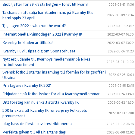
Biobiljetter för 99 kr/st i helgen - först till kvarn!
2022-03-17 11:36
Ta chansen att sälja barnkläder m.m. på Kvarnby IK:s
2022-03-09 12:34
barnloppis 23 april
Tjejdagen 2022 - who run the world?
2022-03-08 23:17
Internationella kvinnodagen 2022 i Kvarnby IK
2022-03-07 16:30
Kvarnbychokladen är tillbaka!
2022-03-07 13:29
Kvarnby IK vill tipsa dig om Sponsorhuset
2022-03-07 11:23
Nytt erbjudande till Kvarnbys medlemmar på Nikes
2022-03-01 10:00
fotbollssortiment
Svensk fotboll startar insamling till förmån för krigsoffer i
2022-02-25 17:01
Ukraina
Pristagare i Kvarnby IK 2021
2022-02-25 12:15
Erbjudande på fotbollsskor för alla Kvarnbymedlemmar
2022-02-24 13:40
Ditt företag kan nu enkelt stötta Kvarnby IK
2022-02-22 15:30
500 kr extra till Kvarnby IK för varje ny Folkspels
2022-02-13 15:08
prenumerant
Idag hävs de flesta covidrestriktionerna
2022-02-09 06:25
Perfekta gåvan till Alla hjärtans dag!
2022-02-08 12:02