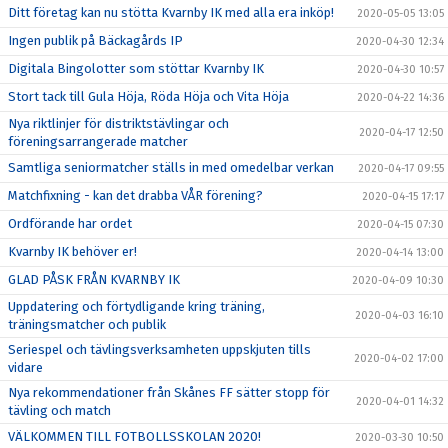
Ditt företag kan nu stötta Kvarnby IK med alla era inköp!
2020-05-05 13:05
Ingen publik på Bäckagårds IP
2020-04-30 12:34
Digitala Bingolotter som stöttar Kvarnby IK
2020-04-30 10:57
Stort tack till Gula Höja, Röda Höja och Vita Höja
2020-04-22 14:36
Nya riktlinjer för distriktstävlingar och
2020-04-17 12:50
föreningsarrangerade matcher
Samtliga seniormatcher ställs in med omedelbar verkan
2020-04-17 09:55
Matchfixning - kan det drabba VÅR förening?
2020-04-15 17:17
Ordförande har ordet
2020-04-15 07:30
Kvarnby IK behöver er!
2020-04-14 13:00
GLAD PÅSK FRÅN KVARNBY IK
2020-04-09 10:30
Uppdatering och förtydligande kring träning,
2020-04-03 16:10
träningsmatcher och publik
Seriespel och tävlingsverksamheten uppskjuten tills
2020-04-02 17:00
vidare
Nya rekommendationer från Skånes FF sätter stopp för
2020-04-01 14:32
tävling och match
VÄLKOMMEN TILL FOTBOLLSSKOLAN 2020!
2020-03-30 10:50