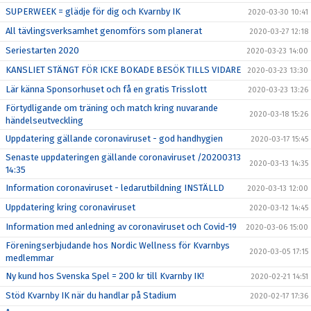
SUPERWEEK = glädje för dig och Kvarnby IK
2020-03-30 10:41
All tävlingsverksamhet genomförs som planerat
2020-03-27 12:18
Seriestarten 2020
2020-03-23 14:00
KANSLIET STÄNGT FÖR ICKE BOKADE BESÖK TILLS VIDARE
2020-03-23 13:30
Lär känna Sponsorhuset och få en gratis Trisslott
2020-03-23 13:26
Förtydligande om träning och match kring nuvarande
2020-03-18 15:26
händelseutveckling
Uppdatering gällande coronaviruset - god handhygien
2020-03-17 15:45
Senaste uppdateringen gällande coronaviruset /20200313
2020-03-13 14:35
14:35
Information coronaviruset - ledarutbildning INSTÄLLD
2020-03-13 12:00
Uppdatering kring coronaviruset
2020-03-12 14:45
Information med anledning av coronaviruset och Covid-19
2020-03-06 15:00
Föreningserbjudande hos Nordic Wellness för Kvarnbys
2020-03-05 17:15
medlemmar
Ny kund hos Svenska Spel = 200 kr till Kvarnby IK!
2020-02-21 14:51
Stöd Kvarnby IK när du handlar på Stadium
2020-02-17 17:36