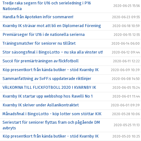
Tredje raka segern för U16 och serieledning i P16
2020-06-25 15:56
Nationella
Handla från Apoteken inför sommaren!
2020-06-23 09:55
Kvarnby IK strävar mot att bli en Diplomerad Förening
2020-06-18 10:59
Premiärseger för U16 i de nationella serierna
2020-06-15 12:55
Träningsmatcher för seniorer nu tillåtet
2020-06-14 06:00
Stor säsongsfinal i BingoLotto – nu ska alla vinster ut!
2020-06-12 09:44
Succé för premiärträningen av flickfotboll
2020-06-11 12:22
Köp presentkort från kända butiker - stöd Kvarnby IK
2020-06-09 10:39
Sammanfattning av SvFF:s uppdaterade riktlinjer
2020-06-08 14:50
VÄLKOMNA TILL FLICKFOTBOLL 2020 I KVARNBY IK
2020-06-05 15:24
Kvarnby IK startar upp webbshop hos Ravelli No 1
2020-06-01 11:44
Kvarnby IK skriver under Asllanikontraktet
2020-06-01 09:39
Månadsfinal i BingoLotto - köp lotter som stöttar KIK
2020-05-28 10:06
Seriestart för seniorer flyttas fram och pågående DM
2020-05-25 11:13
avbryts
Köp presentkort från kända butiker - stöd Kvarnby IK
2020-05-20 10:25