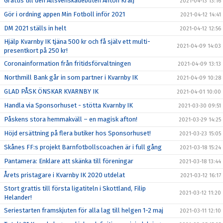
Grattis till den Allsvenskadebuten Anton Kralj
2021-04-13 13:16
Gör i ordning appen Min Fotboll inför 2021
2021-04-12 14:41
DM 2021 ställs in helt
2021-04-12 12:56
Hjälp Kvarnby IK tjäna 500 kr och få själv ett multi-
2021-04-09 14:03
presentkort på 250 kr!
Coronainformation från fritidsförvaltningen
2021-04-09 13:13
Northmill Bank går in som partner i Kvarnby IK
2021-04-09 10:28
GLAD PÅSK ÖNSKAR KVARNBY IK
2021-04-01 10:00
Handla via Sponsorhuset - stötta Kvarnby IK
2021-03-30 09:51
Påskens stora hemmakväll – en magisk afton!
2021-03-29 14:25
Höjd ersättning på flera butiker hos Sponsorhuset!
2021-03-23 15:05
Skånes FF:s projekt Barnfotbollscoachen är i full gång
2021-03-18 15:24
Pantamera: Enklare att skänka till föreningar
2021-03-18 13:44
Årets pristagare i Kvarnby IK 2020 utdelat
2021-03-12 16:17
Stort grattis till första ligatiteln i Skottland, Filip
2021-03-12 11:20
Helander!
Seriestarten framskjuten för alla lag till helgen 1-2 maj
2021-03-11 12:10