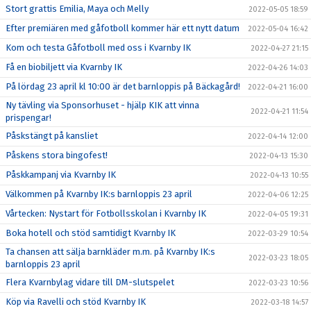
Stort grattis Emilia, Maya och Melly
2022-05-05 18:59
Efter premiären med gåfotboll kommer här ett nytt datum
2022-05-04 16:42
Kom och testa Gåfotboll med oss i Kvarnby IK
2022-04-27 21:15
Få en biobiljett via Kvarnby IK
2022-04-26 14:03
På lördag 23 april kl 10:00 är det barnloppis på Bäckagård!
2022-04-21 16:00
Ny tävling via Sponsorhuset - hjälp KIK att vinna
2022-04-21 11:54
prispengar!
Påskstängt på kansliet
2022-04-14 12:00
Påskens stora bingofest!
2022-04-13 15:30
Påskkampanj via Kvarnby IK
2022-04-13 10:55
Välkommen på Kvarnby IK:s barnloppis 23 april
2022-04-06 12:25
Vårtecken: Nystart för Fotbollsskolan i Kvarnby IK
2022-04-05 19:31
Boka hotell och stöd samtidigt Kvarnby IK
2022-03-29 10:54
Ta chansen att sälja barnkläder m.m. på Kvarnby IK:s
2022-03-23 18:05
barnloppis 23 april
Flera Kvarnbylag vidare till DM-slutspelet
2022-03-23 10:56
Köp via Ravelli och stöd Kvarnby IK
2022-03-18 14:57