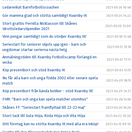
Ledarenkät Barnfotbollscoachen
2021-05-26 10:48
Gör mamma glad och stötta samtidigt Kvarnby IK
2021-05-24 14:22
Stort grattis Pernilla Nicklasson till Skånes
2021-05-20 13:09
Idrottsledarstipendier 2021
Vinn pengar samtidigt som du stödjer Kvarnby IK!
2021-05-18 12:48
Seriestart för seniorer skjuts upp igen - barn och
2021-05-12 15:18
ungdomar startar serierna nästa helg
Anmälningstiden till Kvarnby Fotbollscamp förlängd en
2021-05-07 17:17
vecka
Köp presentkort och stöd Kvarnby IK
2021-05-04 13:51
Nu får alla barn och unga födda 2002 eller senare spela
2021-04-29 18:15
match
Köp presentkort från kända butiker - stöd Kvarnby IK!
2021-04-29 14:37
FHM: "Barn och unga kan spela matcher utomhus"
2021-04-28 14:56
Skånes FF: "Seriestart framflyttad till 22-23 maj"
2021-04-26 16:26
Stort tack till Gula Höja, Röda Höja och Vita Höja
2021-04-22 10:20
Ditt företag kan nu stötta Kvarnby IK med alla era inköp!
2021-04-15 09:10