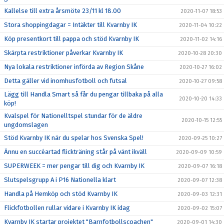
Kallelse till extra årsmöte 23/11 kl 18.00
2020-11-07 18:53
Stora shoppingdagar = Intäkter till Kvarnby IK
2020-11-04 10:22
Köp presentkort till pappa och stöd Kvarnby IK
2020-11-02 14:16
Skärpta restriktioner påverkar Kvarnby IK
2020-10-28 20:30
Nya lokala restriktioner införda av Region Skåne
2020-10-27 16:02
Detta gäller vid inomhusfotboll och futsal
2020-10-27 09:58
Lägg till Handla Smart så får du pengar tillbaka på alla
2020-10-20 14:33
köp!
Kvalspel för Nationelltspel stundar för de äldre
2020-10-15 12:55
ungdomslagen
Stöd Kvarnby IK när du spelar hos Svenska Spel!
2020-09-25 10:27
Ännu en succéartad flickträning står på vänt ikväll
2020-09-09 10:59
SUPERWEEK = mer pengar till dig och Kvarnby IK
2020-09-07 16:18
Slutspelsgrupp A i P16 Nationella klart
2020-09-07 12:38
Handla på Hemköp och stöd Kvarnby IK
2020-09-03 12:31
Flickfotbollen rullar vidare i Kvarnby IK idag
2020-09-02 15:07
Kvarnby IK startar projektet "Barnfotbollscoachen"
2020-09-01 14:30