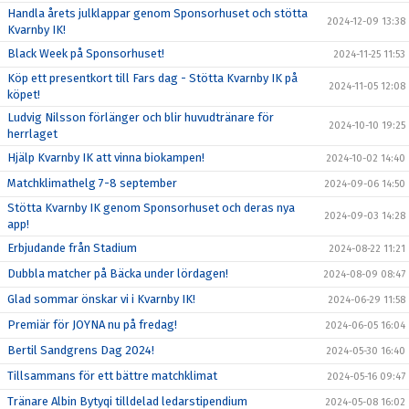
Handla årets julklappar genom Sponsorhuset och stötta
2024-12-09 13:38
Kvarnby IK!
Black Week på Sponsorhuset!
2024-11-25 11:53
Köp ett presentkort till Fars dag - Stötta Kvarnby IK på
2024-11-05 12:08
köpet!
Ludvig Nilsson förlänger och blir huvudtränare för
2024-10-10 19:25
herrlaget
Hjälp Kvarnby IK att vinna biokampen!
2024-10-02 14:40
Matchklimathelg 7-8 september
2024-09-06 14:50
Stötta Kvarnby IK genom Sponsorhuset och deras nya
2024-09-03 14:28
app!
Erbjudande från Stadium
2024-08-22 11:21
Dubbla matcher på Bäcka under lördagen!
2024-08-09 08:47
Glad sommar önskar vi i Kvarnby IK!
2024-06-29 11:58
Premiär för JOYNA nu på fredag!
2024-06-05 16:04
Bertil Sandgrens Dag 2024!
2024-05-30 16:40
Tillsammans för ett bättre matchklimat
2024-05-16 09:47
Tränare Albin Bytyqi tilldelad ledarstipendium
2024-05-08 16:02