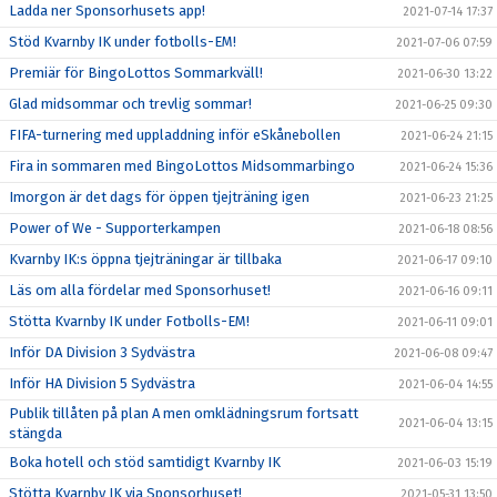
Ladda ner Sponsorhusets app!
2021-07-14 17:37
Stöd Kvarnby IK under fotbolls-EM!
2021-07-06 07:59
Premiär för BingoLottos Sommarkväll!
2021-06-30 13:22
Glad midsommar och trevlig sommar!
2021-06-25 09:30
FIFA-turnering med uppladdning inför eSkånebollen
2021-06-24 21:15
Fira in sommaren med BingoLottos Midsommarbingo
2021-06-24 15:36
Imorgon är det dags för öppen tjejträning igen
2021-06-23 21:25
Power of We - Supporterkampen
2021-06-18 08:56
Kvarnby IK:s öppna tjejträningar är tillbaka
2021-06-17 09:10
Läs om alla fördelar med Sponsorhuset!
2021-06-16 09:11
Stötta Kvarnby IK under Fotbolls-EM!
2021-06-11 09:01
Inför DA Division 3 Sydvästra
2021-06-08 09:47
Inför HA Division 5 Sydvästra
2021-06-04 14:55
Publik tillåten på plan A men omklädningsrum fortsatt
2021-06-04 13:15
stängda
Boka hotell och stöd samtidigt Kvarnby IK
2021-06-03 15:19
Stötta Kvarnby IK via Sponsorhuset!
2021-05-31 13:50