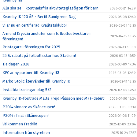
Kvarnby IK!
Alla ska se – kostnadsfria aktivitetsglasögon för barn
2026-05-21 14:29
Kvarnby IK 120 ÅR - Bertil Sandgrens Dag
2026-05-08 12:40
Vi är nu en certifierad Kvalitetsklubb!
2026-05-04 13:25
Armend Kryeziu ansluter som fotbollsutvecklare i
2026-04-15 10:45
föreningen!
Pristagare i föreningen för 2025
2026-04-13 10:00
25 % rabatt på fotbollsskor hos Stadium!
2026-03-18 17:59
Tjejdagen 2026
2026-03-09 17:34
KFC är ny partner till Kvarnby IK!
2026-03-03 12:39
Marko Stojic återvänder till Kvarnby IK
2026-02-11 12:25
Inställda träningar idag 5/2
2026-02-05 14:50
Kvarnby IK-fostrade Malte Frejd Pålsson med MFF-debut!
2026-01-30 15:24
P2014 vinnare av Skånecupen!
2026-01-09 09:41
P2014 i final i Skånecupen!
2026-01-06 11:09
Välkommen Fredrik!
2025-12-09 23:04
Information från styrelsen
2025-10-24 17:57