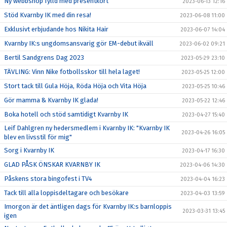
Ny webbshop fylld med presentkort
2023-06-13 12:16
Stöd Kvarnby IK med din resa!
2023-06-08 11:00
Exklusivt erbjudande hos Nikita Hair
2023-06-07 14:04
Kvarnby IK:s ungdomsansvarig gör EM-debut ikväll
2023-06-02 09:21
Bertil Sandgrens Dag 2023
2023-05-29 23:10
TÄVLING: Vinn Nike fotbollsskor till hela laget!
2023-05-25 12:00
Stort tack till Gula Höja, Röda Höja och Vita Höja
2023-05-25 10:46
Gör mamma & Kvarnby IK glada!
2023-05-22 12:46
Boka hotell och stöd samtidigt Kvarnby IK
2023-04-27 15:40
Leif Dahlgren ny hedersmedlem i Kvarnby IK: "Kvarnby IK
2023-04-26 16:05
blev en livsstil för mig"
Sorg i Kvarnby IK
2023-04-17 16:30
GLAD PÅSK ÖNSKAR KVARNBY IK
2023-04-06 14:30
Påskens stora bingofest i TV4
2023-04-04 16:23
Tack till alla loppisdeltagare och besökare
2023-04-03 13:59
Imorgon är det äntligen dags för Kvarnby IK:s barnloppis
2023-03-31 13:45
igen