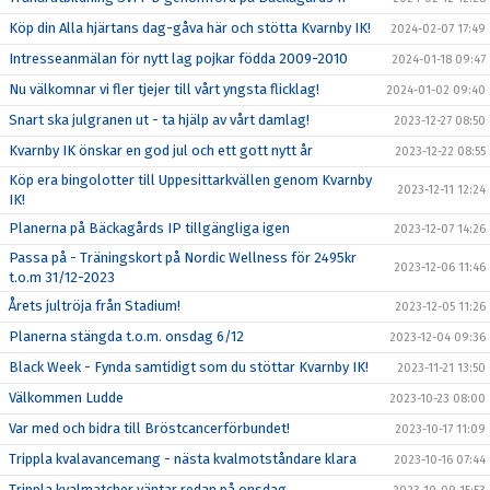
Köp din Alla hjärtans dag-gåva här och stötta Kvarnby IK!
2024-02-07 17:49
Intresseanmälan för nytt lag pojkar födda 2009-2010
2024-01-18 09:47
Nu välkomnar vi fler tjejer till vårt yngsta flicklag!
2024-01-02 09:40
Snart ska julgranen ut - ta hjälp av vårt damlag!
2023-12-27 08:50
Kvarnby IK önskar en god jul och ett gott nytt år
2023-12-22 08:55
Köp era bingolotter till Uppesittarkvällen genom Kvarnby
2023-12-11 12:24
IK!
Planerna på Bäckagårds IP tillgängliga igen
2023-12-07 14:26
Passa på - Träningskort på Nordic Wellness för 2495kr
2023-12-06 11:46
t.o.m 31/12-2023
Årets jultröja från Stadium!
2023-12-05 11:26
Planerna stängda t.o.m. onsdag 6/12
2023-12-04 09:36
Black Week - Fynda samtidigt som du stöttar Kvarnby IK!
2023-11-21 13:50
Välkommen Ludde
2023-10-23 08:00
Var med och bidra till Bröstcancerförbundet!
2023-10-17 11:09
Trippla kvalavancemang - nästa kvalmotståndare klara
2023-10-16 07:44
Trippla kvalmatcher väntar redan på onsdag