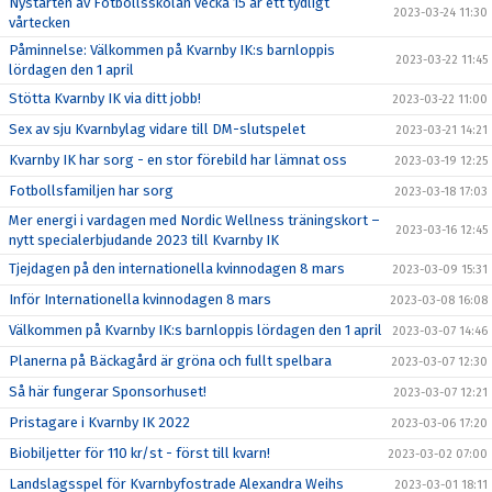
Nystarten av Fotbollsskolan vecka 15 är ett tydligt
2023-03-24 11:30
vårtecken
Påminnelse: Välkommen på Kvarnby IK:s barnloppis
2023-03-22 11:45
lördagen den 1 april
Stötta Kvarnby IK via ditt jobb!
2023-03-22 11:00
Sex av sju Kvarnbylag vidare till DM-slutspelet
2023-03-21 14:21
Kvarnby IK har sorg - en stor förebild har lämnat oss
2023-03-19 12:25
Fotbollsfamiljen har sorg
2023-03-18 17:03
Mer energi i vardagen med Nordic Wellness träningskort –
2023-03-16 12:45
nytt specialerbjudande 2023 till Kvarnby IK
Tjejdagen på den internationella kvinnodagen 8 mars
2023-03-09 15:31
Inför Internationella kvinnodagen 8 mars
2023-03-08 16:08
Välkommen på Kvarnby IK:s barnloppis lördagen den 1 april
2023-03-07 14:46
Planerna på Bäckagård är gröna och fullt spelbara
2023-03-07 12:30
Så här fungerar Sponsorhuset!
2023-03-07 12:21
Pristagare i Kvarnby IK 2022
2023-03-06 17:20
Biobiljetter för 110 kr/st - först till kvarn!
2023-03-02 07:00
Landslagsspel för Kvarnbyfostrade Alexandra Weihs
2023-03-01 18:11