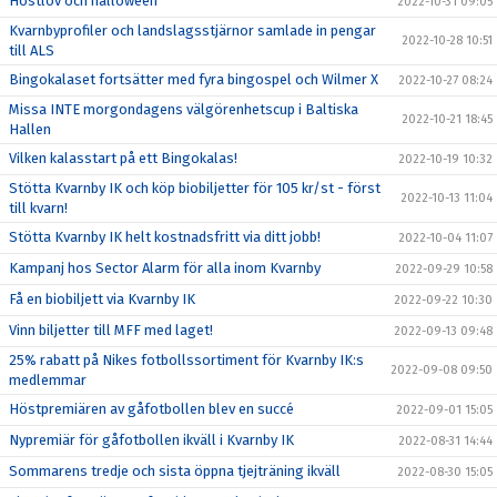
Höstlov och halloween
2022-10-31 09:05
Kvarnbyprofiler och landslagsstjärnor samlade in pengar
2022-10-28 10:51
till ALS
Bingokalaset fortsätter med fyra bingospel och Wilmer X
2022-10-27 08:24
Missa INTE morgondagens välgörenhetscup i Baltiska
2022-10-21 18:45
Hallen
Vilken kalasstart på ett Bingokalas!
2022-10-19 10:32
Stötta Kvarnby IK och köp biobiljetter för 105 kr/st - först
2022-10-13 11:04
till kvarn!
Stötta Kvarnby IK helt kostnadsfritt via ditt jobb!
2022-10-04 11:07
Kampanj hos Sector Alarm för alla inom Kvarnby
2022-09-29 10:58
Få en biobiljett via Kvarnby IK
2022-09-22 10:30
Vinn biljetter till MFF med laget!
2022-09-13 09:48
25% rabatt på Nikes fotbollssortiment för Kvarnby IK:s
2022-09-08 09:50
medlemmar
Höstpremiären av gåfotbollen blev en succé
2022-09-01 15:05
Nypremiär för gåfotbollen ikväll i Kvarnby IK
2022-08-31 14:44
Sommarens tredje och sista öppna tjejträning ikväll
2022-08-30 15:05