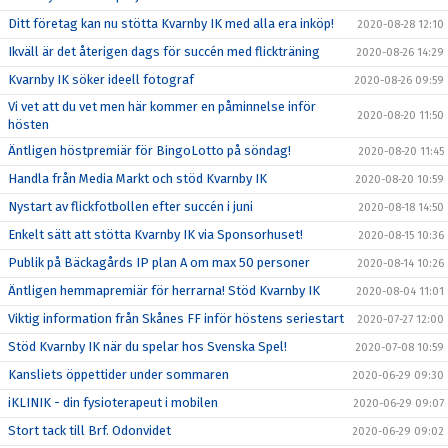
Ditt företag kan nu stötta Kvarnby IK med alla era inköp!
2020-08-28 12:10
Ikväll är det återigen dags för succén med flickträning
2020-08-26 14:29
Kvarnby IK söker ideell fotograf
2020-08-26 09:59
Vi vet att du vet men här kommer en påminnelse inför
2020-08-20 11:50
hösten
Äntligen höstpremiär för BingoLotto på söndag!
2020-08-20 11:45
Handla från Media Markt och stöd Kvarnby IK
2020-08-20 10:59
Nystart av flickfotbollen efter succén i juni
2020-08-18 14:50
Enkelt sätt att stötta Kvarnby IK via Sponsorhuset!
2020-08-15 10:36
Publik på Bäckagårds IP plan A om max 50 personer
2020-08-14 10:26
Äntligen hemmapremiär för herrarna! Stöd Kvarnby IK
2020-08-04 11:01
Viktig information från Skånes FF inför höstens seriestart
2020-07-27 12:00
Stöd Kvarnby IK när du spelar hos Svenska Spel!
2020-07-08 10:59
Kansliets öppettider under sommaren
2020-06-29 09:30
iKLINIK - din fysioterapeut i mobilen
2020-06-29 09:07
Stort tack till Brf. Odonvidet
2020-06-29 09:02