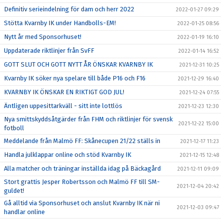
Definitiv serieindelning för dam och herr 2022
2022-01-27 09:29
Stötta Kvarnby IK under Handbolls-EM!
2022-01-25 08:56
Nytt år med Sponsorhuset!
2022-01-19 16:10
Uppdaterade riktlinjer från SvFF
2022-01-14 16:52
GOTT SLUT OCH GOTT NYTT ÅR ÖNSKAR KVARNBY IK
2021-12-31 10:25
Kvarnby IK söker nya spelare till både P16 och F16
2021-12-29 16:40
KVARNBY IK ÖNSKAR EN RIKTIGT GOD JUL!
2021-12-24 07:55
Äntligen uppesittarkväll - sitt inte lottlös
2021-12-23 12:30
Nya smittskyddsåtgärder från FHM och riktlinjer för svensk
2021-12-22 15:00
fotboll
Meddelande från Malmö FF: Skånecupen 21/22 ställs in
2021-12-17 11:23
Handla julklappar online och stöd Kvarnby IK
2021-12-15 12:48
Alla matcher och träningar inställda idag på Bäckagård
2021-12-11 09:09
Stort grattis Jesper Robertsson och Malmö FF till SM-
2021-12-04 20:42
guldet!
Gå alltid via Sponsorhuset och anslut Kvarnby IK när ni
2021-12-03 09:47
handlar online