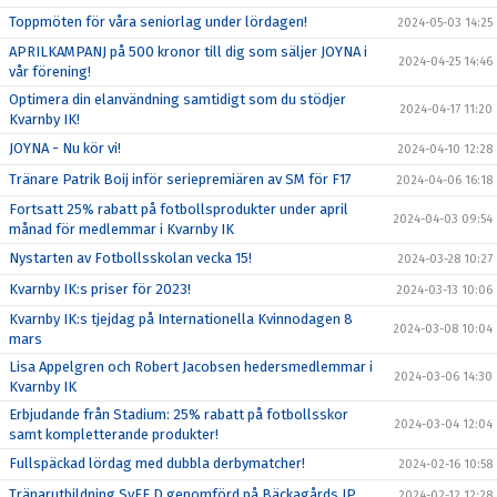
Toppmöten för våra seniorlag under lördagen!
2024-05-03 14:25
APRILKAMPANJ på 500 kronor till dig som säljer JOYNA i
2024-04-25 14:46
vår förening!
Optimera din elanvändning samtidigt som du stödjer
2024-04-17 11:20
Kvarnby IK!
JOYNA - Nu kör vi!
2024-04-10 12:28
Tränare Patrik Boij inför seriepremiären av SM för F17
2024-04-06 16:18
Fortsatt 25% rabatt på fotbollsprodukter under april
2024-04-03 09:54
månad för medlemmar i Kvarnby IK
Nystarten av Fotbollsskolan vecka 15!
2024-03-28 10:27
Kvarnby IK:s priser för 2023!
2024-03-13 10:06
Kvarnby IK:s tjejdag på Internationella Kvinnodagen 8
2024-03-08 10:04
mars
Lisa Appelgren och Robert Jacobsen hedersmedlemmar i
2024-03-06 14:30
Kvarnby IK
Erbjudande från Stadium: 25% rabatt på fotbollsskor
2024-03-04 12:04
samt kompletterande produkter!
Fullspäckad lördag med dubbla derbymatcher!
2024-02-16 10:58
Tränarutbildning SvFF D genomförd på Bäckagårds IP
2024-02-12 12:28