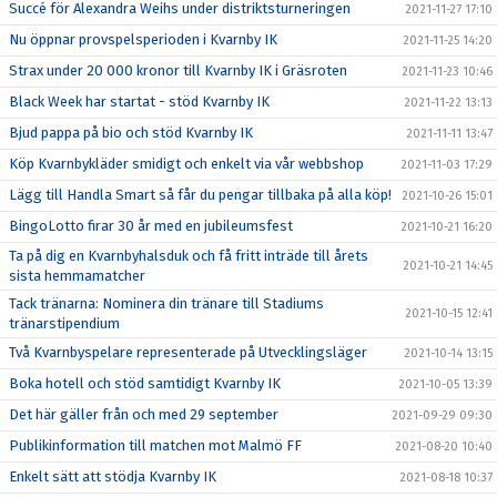
Succé för Alexandra Weihs under distriktsturneringen
2021-11-27 17:10
Nu öppnar provspelsperioden i Kvarnby IK
2021-11-25 14:20
Strax under 20 000 kronor till Kvarnby IK i Gräsroten
2021-11-23 10:46
Black Week har startat - stöd Kvarnby IK
2021-11-22 13:13
Bjud pappa på bio och stöd Kvarnby IK
2021-11-11 13:47
Köp Kvarnbykläder smidigt och enkelt via vår webbshop
2021-11-03 17:29
Lägg till Handla Smart så får du pengar tillbaka på alla köp!
2021-10-26 15:01
BingoLotto firar 30 år med en jubileumsfest
2021-10-21 16:20
Ta på dig en Kvarnbyhalsduk och få fritt inträde till årets
2021-10-21 14:45
sista hemmamatcher
Tack tränarna: Nominera din tränare till Stadiums
2021-10-15 12:41
tränarstipendium
Två Kvarnbyspelare representerade på Utvecklingsläger
2021-10-14 13:15
Boka hotell och stöd samtidigt Kvarnby IK
2021-10-05 13:39
Det här gäller från och med 29 september
2021-09-29 09:30
Publikinformation till matchen mot Malmö FF
2021-08-20 10:40
Enkelt sätt att stödja Kvarnby IK
2021-08-18 10:37