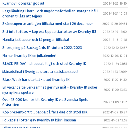
Kvarnby IK önskar god jul
2022-12-23 16:10
Regeländring i barn- och ungdomsfotbollen: nytagna hål i
2022-12-21 10:05
öronen tillåts att tejpas
Skånecupen är äntligen tillbaka med start 26 december
2022-12-20 09:31
Sitt inte lottlös – köp era Uppesittarlotter av Kvarnby IK!
2022-12-19 12:02
Handla julklappar och få pengar tillbaka!
2022-12-13 10:48
Snöröjning på Bäckagårds IP vintern 2022/2023
2022-12-12 12:37
Nu har Kvarnby IK en julkalender!
2022-12-06 12:01
BLACK FRIDAY = shoppa billigt och stöd Kvarnby IK
2022-11-24 23:55
Månadsfinal i Sveriges största sällskapsspel!
2022-11-23 12:09
Black Week har startat - stöd Kvarnby IK
2022-11-22 14:32
En växande tjejverksamhet ger nya mål - Kvarnby IK söker
2022-11-20 13:13
nya nyfikna spelare
Över 18 000 kronor till Kvarnby IK via Svenska Spels
2022-11-09 11:52
Gräsroten
Köp presentkort till pappa på fars dag och stöd KIK
2022-11-09 10:27
Folkspels lotter gav Kvarnby IK klirr i kassan
2022-11-02 13:55