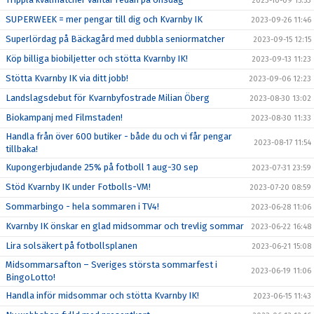
2023-10-09 15:53
SUPERWEEK = mer pengar till dig och Kvarnby IK
2023-09-26 11:46
Superlördag på Bäckagård med dubbla seniormatcher
2023-09-15 12:15
Köp billiga biobiljetter och stötta Kvarnby IK!
2023-09-13 11:23
Stötta Kvarnby IK via ditt jobb!
2023-09-06 12:23
Landslagsdebut för Kvarnbyfostrade Milian Öberg
2023-08-30 13:02
Biokampanj med Filmstaden!
2023-08-30 11:33
Handla från över 600 butiker - både du och vi får pengar
2023-08-17 11:54
tillbaka!
Kupongerbjudande 25% på fotboll 1 aug-30 sep
2023-07-31 23:59
Stöd Kvarnby IK under Fotbolls-VM!
2023-07-20 08:59
Sommarbingo - hela sommaren i TV4!
2023-06-28 11:06
Kvarnby IK önskar en glad midsommar och trevlig sommar
2023-06-22 16:48
Lira solsäkert på fotbollsplanen
2023-06-21 15:08
Midsommarsafton – Sveriges största sommarfest i
2023-06-19 11:06
BingoLotto!
Handla inför midsommar och stötta Kvarnby IK!
2023-06-15 11:43