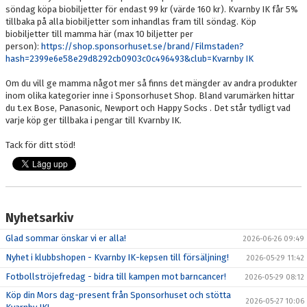
söndag köpa biobiljetter för endast 99 kr (värde 160 kr). Kvarnby IK får 5%
tillbaka på alla biobiljetter som inhandlas fram till söndag. Köp
biobiljetter till mamma här (max 10 biljetter per
person):
https://shop.sponsorhuset.se/brand/Filmstaden?
hash=2399e6e58e29d8292cb0903c0c496493&club=Kvarnby IK
Om du vill ge mamma något mer så finns det mängder av andra produkter
inom olika kategorier inne i Sponsorhuset Shop. Bland varumärken hittar
du t.ex Bose, Panasonic, Newport och Happy Socks . Det står tydligt vad
varje köp ger tillbaka i pengar till Kvarnby IK.
Tack för ditt stöd!
Nyhetsarkiv
Glad sommar önskar vi er alla!
2026-06-26 09:49
Nyhet i klubbshopen - Kvarnby IK-kepsen till försäljning!
2026-05-29 11:42
Fotbollströjefredag - bidra till kampen mot barncancer!
2026-05-29 08:12
Köp din Mors dag-present från Sponsorhuset och stötta
2026-05-27 10:06