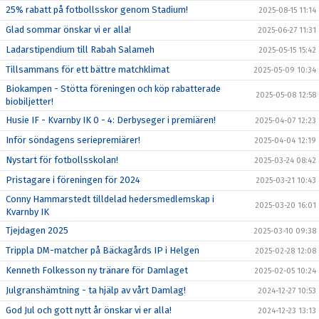
25% rabatt på fotbollsskor genom Stadium!
2025-08-15 11:14
Glad sommar önskar vi er alla!
2025-06-27 11:31
Ladarstipendium till Rabah Salameh
2025-05-15 15:42
Tillsammans för ett bättre matchklimat
2025-05-09 10:34
Biokampen - Stötta föreningen och köp rabatterade
2025-05-08 12:58
biobiljetter!
Husie IF - Kvarnby IK 0 - 4: Derbyseger i premiären!
2025-04-07 12:23
Inför söndagens seriepremiärer!
2025-04-04 12:19
Nystart för fotbollsskolan!
2025-03-24 08:42
Pristagare i föreningen för 2024
2025-03-21 10:43
Conny Hammarstedt tilldelad hedersmedlemskap i
2025-03-20 16:01
Kvarnby IK
Tjejdagen 2025
2025-03-10 09:38
Trippla DM-matcher på Bäckagårds IP i Helgen
2025-02-28 12:08
Kenneth Folkesson ny tränare för Damlaget
2025-02-05 10:24
Julgranshämtning - ta hjälp av vårt Damlag!
2024-12-27 10:53
God Jul och gott nytt år önskar vi er alla!
2024-12-23 13:13