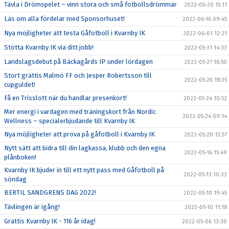
Tävla i Drömspelet – vinn stora och små fotbollsdrömmar
2022-06-20 15:11
Läs om alla fördelar med Sponsorhuset!
2022-06-16 09:45
Nya möjligheter att testa Gåfotboll i Kvarnby IK
2022-06-01 12:21
Stötta Kvarnby IK via ditt jobb!
2022-05-31 14:33
Landslagsdebut på Bäckagårds IP under lördagen
2022-05-27 16:50
Stort grattis Malmö FF och Jesper Robertsson till
2022-05-26 18:35
cupguldet!
Få en Trisslott när du handlar presenkort!
2022-05-24 10:52
Mer energi i vardagen med träningskort från Nordic
2022-05-24 09:14
Wellness – specialerbjudande till Kvarnby IK
Nya möjligheter att prova på gåfotboll i Kvarnby IK
2022-05-20 13:57
Nytt sätt att bidra till din lagkassa, klubb och den egna
2022-05-16 15:49
plånboken!
Kvarnby IK bjuder in till ett nytt pass med Gåfotboll på
2022-05-13 10:33
söndag
BERTIL SANDGRENS DAG 2022!
2022-05-10 19:45
Tävlingen är igång!
2022-05-10 11:18
Grattis Kvarnby IK - 116 år idag!
2022-05-06 13:30