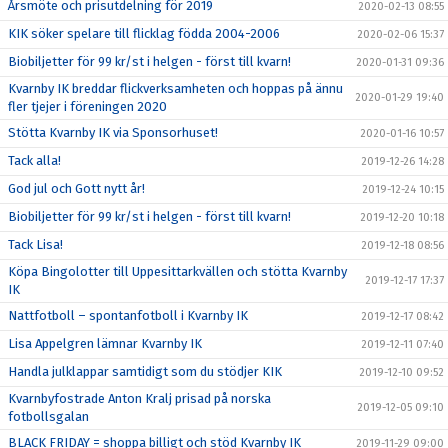
Årsmöte och prisutdelning för 2019
2020-02-13 08:55
KIK söker spelare till flicklag födda 2004-2006
2020-02-06 15:37
Biobiljetter för 99 kr/st i helgen - först till kvarn!
2020-01-31 09:36
Kvarnby IK breddar flickverksamheten och hoppas på ännu
2020-01-29 19:40
fler tjejer i föreningen 2020
Stötta Kvarnby IK via Sponsorhuset!
2020-01-16 10:57
Tack alla!
2019-12-26 14:28
God jul och Gott nytt år!
2019-12-24 10:15
Biobiljetter för 99 kr/st i helgen - först till kvarn!
2019-12-20 10:18
Tack Lisa!
2019-12-18 08:56
Köpa Bingolotter till Uppesittarkvällen och stötta Kvarnby
2019-12-17 17:37
IK
Nattfotboll – spontanfotboll i Kvarnby IK
2019-12-17 08:42
Lisa Appelgren lämnar Kvarnby IK
2019-12-11 07:40
Handla julklappar samtidigt som du stödjer KIK
2019-12-10 09:52
Kvarnbyfostrade Anton Kralj prisad på norska
2019-12-05 09:10
fotbollsgalan
BLACK FRIDAY = shoppa billigt och stöd Kvarnby IK
2019-11-29 09:00