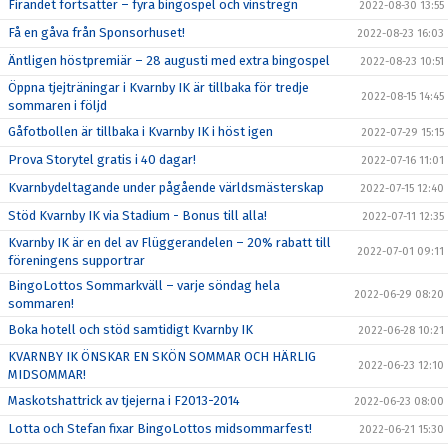
Firandet fortsätter – fyra bingospel och vinstregn
2022-08-30 13:55
Få en gåva från Sponsorhuset!
2022-08-23 16:03
Äntligen höstpremiär – 28 augusti med extra bingospel
2022-08-23 10:51
Öppna tjejträningar i Kvarnby IK är tillbaka för tredje
2022-08-15 14:45
sommaren i följd
Gåfotbollen är tillbaka i Kvarnby IK i höst igen
2022-07-29 15:15
Prova Storytel gratis i 40 dagar!
2022-07-16 11:01
Kvarnbydeltagande under pågående världsmästerskap
2022-07-15 12:40
Stöd Kvarnby IK via Stadium - Bonus till alla!
2022-07-11 12:35
Kvarnby IK är en del av Flüggerandelen – 20% rabatt till
2022-07-01 09:11
föreningens supportrar
BingoLottos Sommarkväll – varje söndag hela
2022-06-29 08:20
sommaren!
Boka hotell och stöd samtidigt Kvarnby IK
2022-06-28 10:21
KVARNBY IK ÖNSKAR EN SKÖN SOMMAR OCH HÄRLIG
2022-06-23 12:10
MIDSOMMAR!
Maskotshattrick av tjejerna i F2013-2014
2022-06-23 08:00
Lotta och Stefan fixar BingoLottos midsommarfest!
2022-06-21 15:30