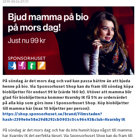
2019-05-24 07:21
DOKUMENT
MEDLEMSKAP
LEDARE
KONTAKT
På söndag är det mors dag och vad kan passa bättre än att bjuda
henne på bio. Via Sponsorhuset Shop kan du fram till söndag köpa
biobiljetter för endast 99 kr (värde 160 kr). Utöver att mamma blir
glad för biobiljetterna kommer Kvarnby IK få 5% av ordervärdet
på alla köp som görs inne i Sponsorhuset Shop. Köp biobiljetter
till mamma här (max 10 biljetter per person):
https://shop.sponsorhuset.se/brand/Filmstaden?
hash=2399e6e58e29d8292cb0903c0c496493&club=Kvarnby IK​
På söndag är det mors dag och har du inte hunnit köpa något till mamma
har Kvarnby IK det perfekta tipset. Via Sponsorhuset Shop kan du fram till