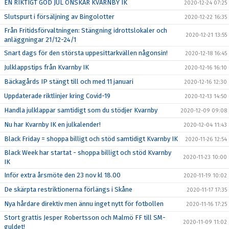
EN RIKTIGT GOD JUL ÖNSKAR KVARNBY IK
2020-12-24 07:25
Slutspurt i försäljning av Bingolotter
2020-12-22 16:35
Från Fritidsförvaltningen: Stängning idrottslokaler och
2020-12-21 13:55
anläggningar 21/12-24/1
Snart dags för den största uppesittarkvällen någonsin!
2020-12-18 16:45
Julklappstips från Kvarnby IK
2020-12-16 16:10
Bäckagårds IP stängt till och med 11 januari
2020-12-16 12:30
Uppdaterade riktlinjer kring Covid-19
2020-12-13 14:50
Handla julklappar samtidigt som du stödjer Kvarnby
2020-12-09 09:08
Nu har Kvarnby IK en julkalender!
2020-12-04 11:43
Black Friday = shoppa billigt och stöd samtidigt Kvarnby IK
2020-11-26 12:54
Black Week har startat - shoppa billigt och stöd Kvarnby
2020-11-23 10:00
IK
Inför extra årsmöte den 23 nov kl 18.00
2020-11-19 10:02
De skärpta restriktionerna förlängs i Skåne
2020-11-17 17:35
Nya hårdare direktiv men ännu inget nytt för fotbollen
2020-11-16 17:25
Stort grattis Jesper Robertsson och Malmö FF till SM-
2020-11-09 11:02
guldet!