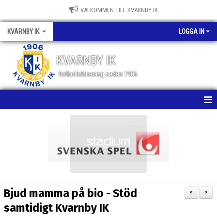
VÄLKOMMEN TILL KVARNBY IK
KVARNBY IK
LOGGA IN
KVARNBY IK
fotbollsförening sedan 1906
HEM
NYHETER
KALENDER
OM KLUBBEN
Bjud mamma på bio - Stöd
<
>
BILDGALLERI
samtidigt Kvarnby IK