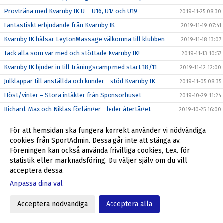
Provträna med Kvarnby IK U – U16, U17 och U19
2019-11-25 08:30
Fantastiskt erbjudande från Kvarnby IK
2019-11-19 07:41
Kvarnby IK hälsar LeytonMassage välkomna till klubben
2019-11-18 13:07
Tack alla som var med och stöttade Kvarnby IK!
2019-11-13 10:57
Kvarnby IK bjuder in till träningscamp med start 18/11
2019-11-12 12:00
Julklappar till anställda och kunder - stöd Kvarnby IK
2019-11-05 08:35
Höst/vinter = Stora intäkter från Sponsorhuset
2019-10-29 11:24
Richard, Max och Niklas förlänger - leder återtåget
2019-10-25 16:00
Stadium Memberdays - 25% rabatt!
2019-10-25 09:15
För att hemsidan ska fungera korrekt använder vi nödvändiga
P04 klara för P16 Nationella 2020
2019-10-20 12:31
cookies från SportAdmin. Dessa går inte att stänga av.
Föreningen kan också använda frivilliga cookies, t.ex. för
P04 kvalar till P16 Nationella 2020
2019-10-16 16:44
statistik eller marknadsföring. Du väljer själv om du vill
Föreningsdagar på Stadium Svågertorp börjar nu
2019-10-07 10:00
acceptera dessa.
Ulf Jansson om återkomsten till Kvarnby IK
2019-10-05 09:00
Anpassa dina val
Stöd Kvarnby IK när du handlar på Flügger Färg
2019-10-04 12:29
Acceptera nödvändiga
Acceptera alla
Välkommen tillbaka till Kvarnby IK, Ulf Jansson!
2019-10-04 09:30
Grymt helgerbjudande till alla i Kvarnby IK
2019-09-27 17:55