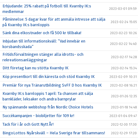
Erbjudande: 25% rabatt på fotboll till Kvarnby IK:s
2023-03-01 09:59
medlemmar
Påminnelse: 5 dagar kvar för att anmäla intresse att sälja
2023-02-24 15:05
på Kvarnby IK:s barnloppis
Sänk dina elkostnader och få 500 kr tillbaka!
2023-02-23 10:26
Inbjudan till informationskväll: ”Vad innebär en
2023-02-22 14:40
korsbandsskada”
Fritidsförvaltningen stänger alla idrotts- och
2023-02-17 14:28
rekreationsanläggningar
Ditt företag kan nu stötta Kvarnby IK
2023-02-14 15:34
Köp presentkort till din käresta och stöd Kvarnby IK
2023-02-09 10:31
Premiär för nya Tränarutbildning SvFF D hos Kvarnby IK
2023-02-08 16:21
Kvarnby IK:s barnloppis 1 april: Ta chansen att sälja
2023-01-26 12:35
barnkläder, leksaker och andra barnprylar
Ny spännande webbshop från Nordic Choice Hotels
2023-01-18 14:48
Succékampanjen - biobiljetter för 109 kr!
2023-01-04 09:47
Tack för i år och Gott Nytt År!
2022-12-30 17:30
BingoLottos Nyårskväll – Hela Sverige firar tillsammans!
2022-12-29 17:20