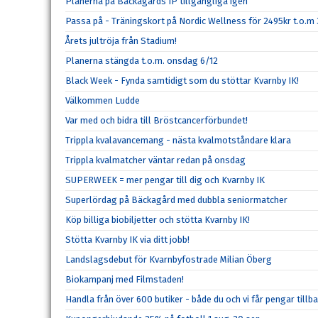
Planerna på Bäckagårds IP tillgängliga igen
Passa på - Träningskort på Nordic Wellness för 2495kr t.o.m
Årets jultröja från Stadium!
Planerna stängda t.o.m. onsdag 6/12
Black Week - Fynda samtidigt som du stöttar Kvarnby IK!
Välkommen Ludde
Var med och bidra till Bröstcancerförbundet!
Trippla kvalavancemang - nästa kvalmotståndare klara
Trippla kvalmatcher väntar redan på onsdag
SUPERWEEK = mer pengar till dig och Kvarnby IK
Superlördag på Bäckagård med dubbla seniormatcher
Köp billiga biobiljetter och stötta Kvarnby IK!
Stötta Kvarnby IK via ditt jobb!
Landslagsdebut för Kvarnbyfostrade Milian Öberg
Biokampanj med Filmstaden!
Handla från över 600 butiker - både du och vi får pengar tillba