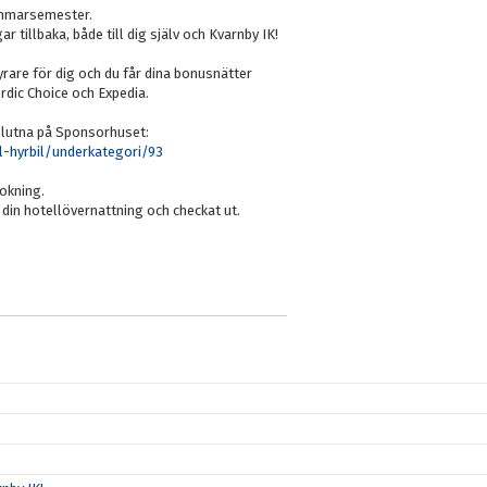
sommarsemester.
 tillbaka, både till dig själv och Kvarnby IK!
dyrare för dig och du får dina bonusnätter
rdic Choice och Expedia.
anslutna på Sponsorhuset:
-hyrbil/underkategori/93
bokning.
t din hotellövernattning och checkat ut.