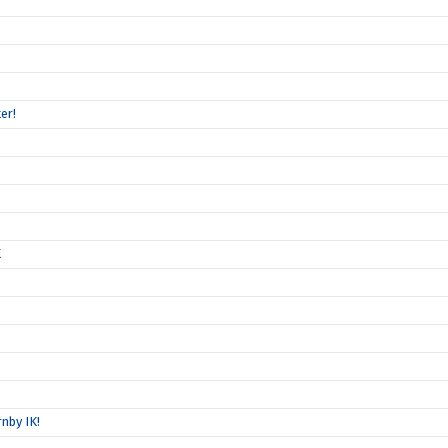
er!
K
nby IK!