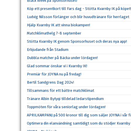
Black Week på Sponsorhuset!
Köp ett presentkort till Fars dag - Stötta Kvarnby IK på köpet
Ludvig Nilsson förlänger och blir huvudtränare för herrlaget
Hjälp Kvarnby IK att vinna biokampen!
Matchklimathelg 7-8 september
Stötta Kvarnby IK genom Sponsorhuset och deras nya app!
Erbjudande från Stadium
Dubbla matcher på Bäcka under lördagen!
Glad sommar önskar vi i Kvarnby IK!
Premiär för JOYNA nu på fredag!
Bertil Sandgrens Dag 2024!
Tillsammans för ett bättre matchklimat
Tränare Albin Bytyqi tilldelad ledarstipendium
Toppmöten för våra seniorlag under lördagen!
APRILKAMPANJ på 500 kronor till dig som säljer JOYNA i vår f
Optimera din elanvändning samtidigt som du stödjer Kvarnby 