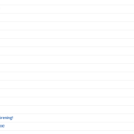
!
örening!
IK!