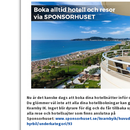
Nu är det kanske dags att boka dina hotellnätter infö
Du glömmer väl inte att alla dina hotellbokningar kan ge
Kvarnby IK. Inget blir dyrare för dig och du får tillbaka 
alla rese och hotellsajter som finns anslutna på
Sponsorhuset:
www.sponsorhuset.se/kvarnbyik/huvudk
hyrbil/underkategori/93