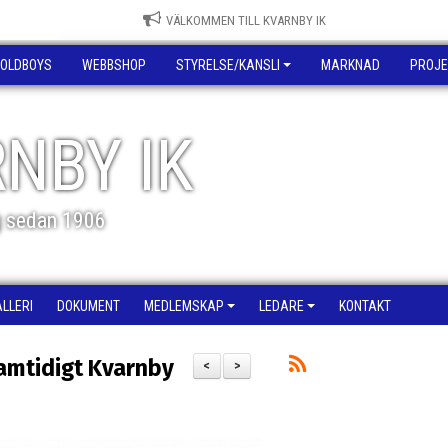
VÄLKOMMEN TILL KVARNBY IK
OLDBOYS
WEBBSHOP
STYRELSE/KANSLI
MARKNAD
PROJE
NBY IK
g sedan 1906
ALLERI
DOKUMENT
MEDLEMSKAP
LEDARE
KONTAKT
samtidigt Kvarnby
<
>