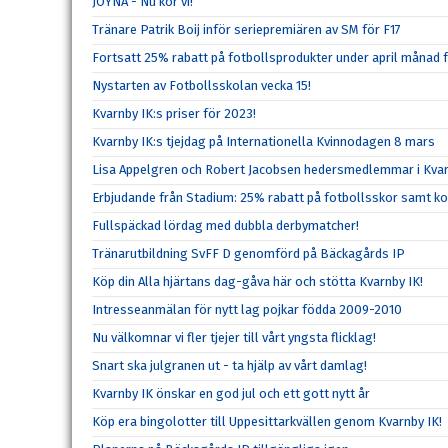
JOYNA - Nu kör vi!
Tränare Patrik Boij inför seriepremiären av SM för F17
Fortsatt 25% rabatt på fotbollsprodukter under april månad 
Nystarten av Fotbollsskolan vecka 15!
Kvarnby IK:s priser för 2023!
Kvarnby IK:s tjejdag på Internationella Kvinnodagen 8 mars
Lisa Appelgren och Robert Jacobsen hedersmedlemmar i Kvar
Erbjudande från Stadium: 25% rabatt på fotbollsskor samt k
Fullspäckad lördag med dubbla derbymatcher!
Tränarutbildning SvFF D genomförd på Bäckagårds IP
Köp din Alla hjärtans dag-gåva här och stötta Kvarnby IK!
Intresseanmälan för nytt lag pojkar födda 2009-2010
Nu välkomnar vi fler tjejer till vårt yngsta flicklag!
Snart ska julgranen ut - ta hjälp av vårt damlag!
Kvarnby IK önskar en god jul och ett gott nytt år
Köp era bingolotter till Uppesittarkvällen genom Kvarnby IK!