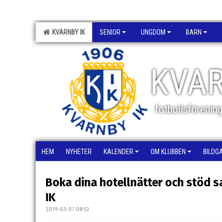
KVARNBY IK
SENIOR
UNGDOM
BARN
KVAR
fotbollsförenin
HEM
NYHETER
KALENDER
OM KLUBBEN
BILDG
Boka dina hotellnätter och stöd 
IK
2019-03-07 08:52