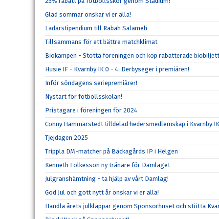
25% rabatt på fotbollsskor genom Stadium!
Glad sommar önskar vi er alla!
Ladarstipendium till Rabah Salameh
Tillsammans för ett bättre matchklimat
Biokampen - Stötta föreningen och köp rabatterade biobiljett
Husie IF - Kvarnby IK 0 - 4: Derbyseger i premiären!
Inför söndagens seriepremiärer!
Nystart för fotbollsskolan!
Pristagare i föreningen för 2024
Conny Hammarstedt tilldelad hedersmedlemskap i Kvarnby I
Tjejdagen 2025
Trippla DM-matcher på Bäckagårds IP i Helgen
Kenneth Folkesson ny tränare för Damlaget
Julgranshämtning - ta hjälp av vårt Damlag!
God Jul och gott nytt år önskar vi er alla!
Handla årets julklappar genom Sponsorhuset och stötta Kvar