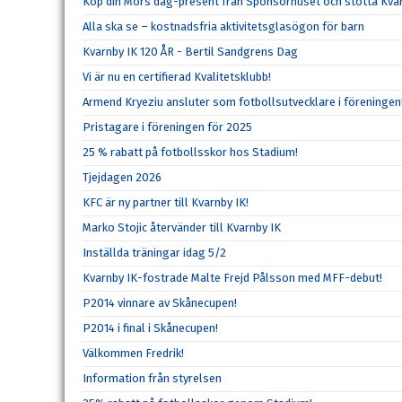
Köp din Mors dag-present från Sponsorhuset och stötta Kvar
Alla ska se – kostnadsfria aktivitetsglasögon för barn
Kvarnby IK 120 ÅR - Bertil Sandgrens Dag
Vi är nu en certifierad Kvalitetsklubb!
Armend Kryeziu ansluter som fotbollsutvecklare i föreningen
Pristagare i föreningen för 2025
25 % rabatt på fotbollsskor hos Stadium!
Tjejdagen 2026
KFC är ny partner till Kvarnby IK!
Marko Stojic återvänder till Kvarnby IK
Inställda träningar idag 5/2
Kvarnby IK-fostrade Malte Frejd Pålsson med MFF-debut!
P2014 vinnare av Skånecupen!
P2014 i final i Skånecupen!
Välkommen Fredrik!
Information från styrelsen