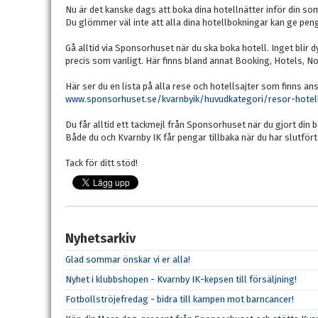
Nu är det kanske dags att boka dina hotellnätter inför din 
Du glömmer väl inte att alla dina hotellbokningar kan ge pengar
Gå alltid via Sponsorhuset när du ska boka hotell. Inget blir 
precis som vanligt. Här finns bland annat Booking, Hotels, No
Här ser du en lista på alla rese och hotellsajter som finns 
www.sponsorhuset.se/kvarnbyik/huvudkategori/resor-hotell
Du får alltid ett tackmejl från Sponsorhuset när du gjort din 
Både du och Kvarnby IK får pengar tillbaka när du har slutför
Tack för ditt stöd!
Nyhetsarkiv
Glad sommar önskar vi er alla!
Nyhet i klubbshopen - Kvarnby IK-kepsen till försäljning!
Fotbollströjefredag - bidra till kampen mot barncancer!