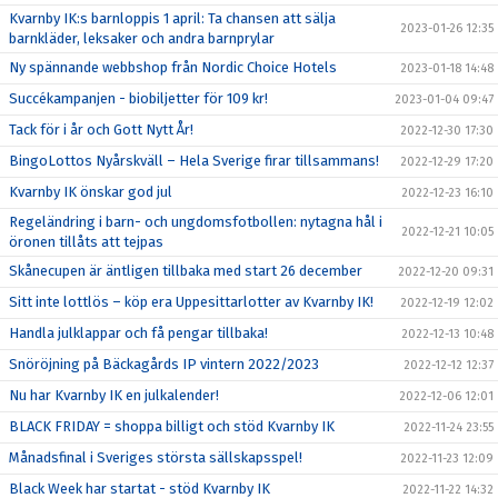
Kvarnby IK:s barnloppis 1 april: Ta chansen att sälja
2023-01-26 12:35
barnkläder, leksaker och andra barnprylar
Ny spännande webbshop från Nordic Choice Hotels
2023-01-18 14:48
Succékampanjen - biobiljetter för 109 kr!
2023-01-04 09:47
Tack för i år och Gott Nytt År!
2022-12-30 17:30
BingoLottos Nyårskväll – Hela Sverige firar tillsammans!
2022-12-29 17:20
Kvarnby IK önskar god jul
2022-12-23 16:10
Regeländring i barn- och ungdomsfotbollen: nytagna hål i
2022-12-21 10:05
öronen tillåts att tejpas
Skånecupen är äntligen tillbaka med start 26 december
2022-12-20 09:31
Sitt inte lottlös – köp era Uppesittarlotter av Kvarnby IK!
2022-12-19 12:02
Handla julklappar och få pengar tillbaka!
2022-12-13 10:48
Snöröjning på Bäckagårds IP vintern 2022/2023
2022-12-12 12:37
Nu har Kvarnby IK en julkalender!
2022-12-06 12:01
BLACK FRIDAY = shoppa billigt och stöd Kvarnby IK
2022-11-24 23:55
Månadsfinal i Sveriges största sällskapsspel!
2022-11-23 12:09
Black Week har startat - stöd Kvarnby IK
2022-11-22 14:32