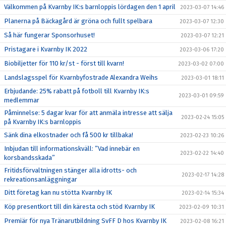
Välkommen på Kvarnby IK:s barnloppis lördagen den 1 april
2023-03-07 14:46
Planerna på Bäckagård är gröna och fullt spelbara
2023-03-07 12:30
Så här fungerar Sponsorhuset!
2023-03-07 12:21
Pristagare i Kvarnby IK 2022
2023-03-06 17:20
Biobiljetter för 110 kr/st - först till kvarn!
2023-03-02 07:00
Landslagsspel för Kvarnbyfostrade Alexandra Weihs
2023-03-01 18:11
Erbjudande: 25% rabatt på fotboll till Kvarnby IK:s
2023-03-01 09:59
medlemmar
Påminnelse: 5 dagar kvar för att anmäla intresse att sälja
2023-02-24 15:05
på Kvarnby IK:s barnloppis
Sänk dina elkostnader och få 500 kr tillbaka!
2023-02-23 10:26
Inbjudan till informationskväll: ”Vad innebär en
2023-02-22 14:40
korsbandsskada”
Fritidsförvaltningen stänger alla idrotts- och
2023-02-17 14:28
rekreationsanläggningar
Ditt företag kan nu stötta Kvarnby IK
2023-02-14 15:34
Köp presentkort till din käresta och stöd Kvarnby IK
2023-02-09 10:31
Premiär för nya Tränarutbildning SvFF D hos Kvarnby IK
2023-02-08 16:21