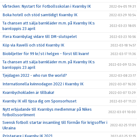
Vårtecken: Nystart för Fotbollsskolan i Kvarnby IK
2022-04-05 19:31
Boka hotell och stöd samtidigt Kvarnby IK
2022-03-29 10:54
Ta chansen att sälja barnkläder m.m. på Kvarnby IK:s
2022-03-23 18:05
barnloppis 23 april
Flera Kvarnbylag vidare till DM-slutspelet
2022-03-23 10:56
Köp via Ravelli och stöd Kvarnby IK
2022-03-18 14:57
Biobiljetter för 99 kr/st i helgen - först till kvarn!
2022-03-17 11:36
Ta chansen att sälja barnkläder m.m. på Kvarnby IK:s
2022-03-09 12:34
barnloppis 23 april
Tjejdagen 2022 - who run the world?
2022-03-08 23:17
Internationella kvinnodagen 2022 i Kvarnby IK
2022-03-07 16:30
Kvarnbychokladen är tillbaka!
2022-03-07 13:29
Kvarnby IK vill tipsa dig om Sponsorhuset
2022-03-07 11:23
Nytt erbjudande till Kvarnbys medlemmar på Nikes
2022-03-01 10:00
fotbollssortiment
Svensk fotboll startar insamling till förmån för krigsoffer i
2022-02-25 17:01
Ukraina
Pristagare i Kvarnby IK 2021
2022-02-25 12:15