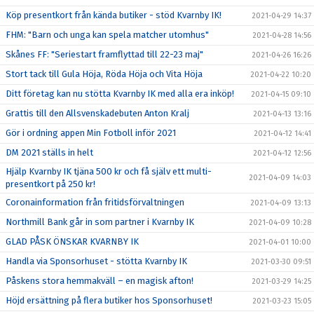
Köp presentkort från kända butiker - stöd Kvarnby IK!
2021-04-29 14:37
FHM: "Barn och unga kan spela matcher utomhus"
2021-04-28 14:56
Skånes FF: "Seriestart framflyttad till 22-23 maj"
2021-04-26 16:26
Stort tack till Gula Höja, Röda Höja och Vita Höja
2021-04-22 10:20
Ditt företag kan nu stötta Kvarnby IK med alla era inköp!
2021-04-15 09:10
Grattis till den Allsvenskadebuten Anton Kralj
2021-04-13 13:16
Gör i ordning appen Min Fotboll inför 2021
2021-04-12 14:41
DM 2021 ställs in helt
2021-04-12 12:56
Hjälp Kvarnby IK tjäna 500 kr och få själv ett multi-
2021-04-09 14:03
presentkort på 250 kr!
Coronainformation från fritidsförvaltningen
2021-04-09 13:13
Northmill Bank går in som partner i Kvarnby IK
2021-04-09 10:28
GLAD PÅSK ÖNSKAR KVARNBY IK
2021-04-01 10:00
Handla via Sponsorhuset - stötta Kvarnby IK
2021-03-30 09:51
Påskens stora hemmakväll – en magisk afton!
2021-03-29 14:25
Höjd ersättning på flera butiker hos Sponsorhuset!
2021-03-23 15:05