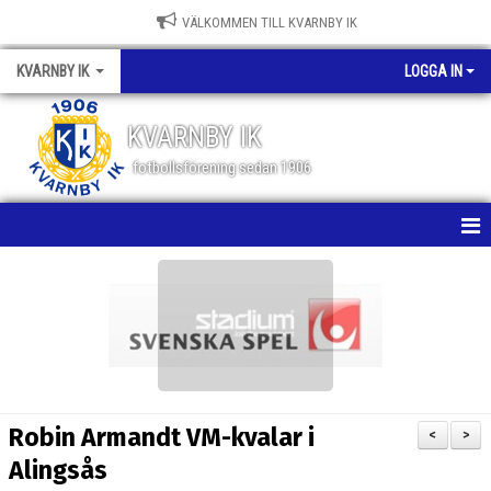
VÄLKOMMEN TILL KVARNBY IK
KVARNBY IK
LOGGA IN
KVARNBY IK
fotbollsförening sedan 1906
HEM
NYHETER
KALENDER
OM KLUBBEN
Robin Armandt VM-kvalar i
<
>
BILDGALLERI
Alingsås