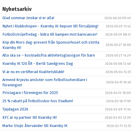
Nyhetsarkiv
Glad sommar önskar vi er alla!
2026-06-26 09:49
Nyhet i klubbshopen - Kvarnby IK-kepsen till försäljning!
2026-05-29 11:42
Fotbollströjefredag - bidra till kampen mot barncancer!
2026-05-29 08:12
Köp din Mors dag-present från Sponsorhuset och stötta
2026-05-27 10:06
Kvarnby IK!
Alla ska se – kostnadsfria aktivitetsglasögon för barn
2026-05-21 14:29
Kvarnby IK 120 ÅR - Bertil Sandgrens Dag
2026-05-08 12:40
Vi är nu en certifierad Kvalitetsklubb!
2026-05-04 13:25
Armend Kryeziu ansluter som fotbollsutvecklare i
2026-04-15 10:45
föreningen!
Pristagare i föreningen för 2025
2026-04-13 10:00
25 % rabatt på fotbollsskor hos Stadium!
2026-03-18 17:59
Tjejdagen 2026
2026-03-09 17:34
KFC är ny partner till Kvarnby IK!
2026-03-03 12:39
Marko Stojic återvänder till Kvarnby IK
2026-02-11 12:25