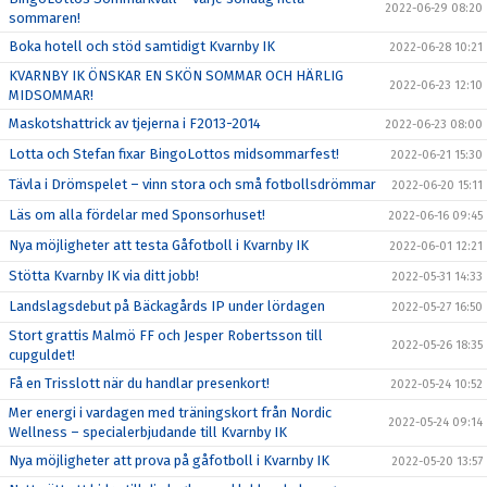
2022-06-29 08:20
sommaren!
Boka hotell och stöd samtidigt Kvarnby IK
2022-06-28 10:21
KVARNBY IK ÖNSKAR EN SKÖN SOMMAR OCH HÄRLIG
2022-06-23 12:10
MIDSOMMAR!
Maskotshattrick av tjejerna i F2013-2014
2022-06-23 08:00
Lotta och Stefan fixar BingoLottos midsommarfest!
2022-06-21 15:30
Tävla i Drömspelet – vinn stora och små fotbollsdrömmar
2022-06-20 15:11
Läs om alla fördelar med Sponsorhuset!
2022-06-16 09:45
Nya möjligheter att testa Gåfotboll i Kvarnby IK
2022-06-01 12:21
Stötta Kvarnby IK via ditt jobb!
2022-05-31 14:33
Landslagsdebut på Bäckagårds IP under lördagen
2022-05-27 16:50
Stort grattis Malmö FF och Jesper Robertsson till
2022-05-26 18:35
cupguldet!
Få en Trisslott när du handlar presenkort!
2022-05-24 10:52
Mer energi i vardagen med träningskort från Nordic
2022-05-24 09:14
Wellness – specialerbjudande till Kvarnby IK
Nya möjligheter att prova på gåfotboll i Kvarnby IK
2022-05-20 13:57