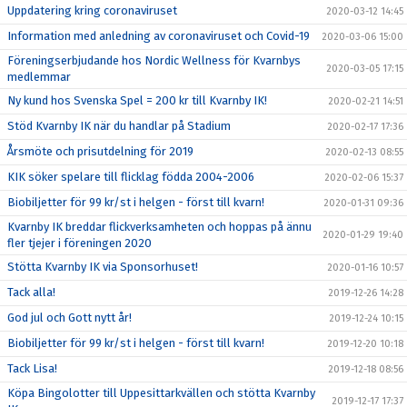
Uppdatering kring coronaviruset
2020-03-12 14:45
Information med anledning av coronaviruset och Covid-19
2020-03-06 15:00
Föreningserbjudande hos Nordic Wellness för Kvarnbys
2020-03-05 17:15
medlemmar
Ny kund hos Svenska Spel = 200 kr till Kvarnby IK!
2020-02-21 14:51
Stöd Kvarnby IK när du handlar på Stadium
2020-02-17 17:36
Årsmöte och prisutdelning för 2019
2020-02-13 08:55
KIK söker spelare till flicklag födda 2004-2006
2020-02-06 15:37
Biobiljetter för 99 kr/st i helgen - först till kvarn!
2020-01-31 09:36
Kvarnby IK breddar flickverksamheten och hoppas på ännu
2020-01-29 19:40
fler tjejer i föreningen 2020
Stötta Kvarnby IK via Sponsorhuset!
2020-01-16 10:57
Tack alla!
2019-12-26 14:28
God jul och Gott nytt år!
2019-12-24 10:15
Biobiljetter för 99 kr/st i helgen - först till kvarn!
2019-12-20 10:18
Tack Lisa!
2019-12-18 08:56
Köpa Bingolotter till Uppesittarkvällen och stötta Kvarnby
2019-12-17 17:37