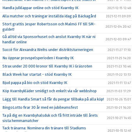
Handla julklappar online och stöd Kvarnby IK
2021-12-15 12:48
Alla matcher och träningar inställda idag på Bäckagård
2021-12-11 09:09
Stort grattis Jesper Robertsson och Malmö FF till SM-
2021-12-04 20:42
guldet!
Gå alltid via Sponsorhuset och anslut Kvarnby IK när ni
2021-12-03 09:47
handlar online
Succé för Alexandra Weihs under distriktsturneringen
2021-11-27 17:10
Nu öppnar provspelsperioden i Kvarnby IK
2021-11-25 14:20
Strax under 20 000 kronor till Kvarnby IK i Gräsroten
2021-11-23 10:46
Black Week har startat - stöd Kvarnby IK
2021-11-22 13:13
Bjud pappa på bio och stöd Kvarnby IK
2021-11-11 13:47
Köp Kvarnbykläder smidigt och enkelt via vår webbshop
2021-11-03 17:29
Lägg till Handla Smart så får du pengar tillbaka på alla köp!
2021-10-26 15:01
BingoLotto firar 30 år med en jubileumsfest
2021-10-21 16:20
Ta på dig en Kvarnbyhalsduk och få fritt inträde till årets
2021-10-21 14:45
sista hemmamatcher
Tack tränarna: Nominera din tränare till Stadiums
2021-10-15 12:41