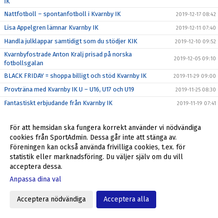
IK
Nattfotboll – spontanfotboll i Kvarnby IK
2019-12-17 08:42
Lisa Appelgren lämnar Kvarnby IK
2019-12-11 07:40
Handla julklappar samtidigt som du stödjer KIK
2019-12-10 09:52
Kvarnbyfostrade Anton Kralj prisad på norska
2019-12-05 09:10
fotbollsgalan
BLACK FRIDAY = shoppa billigt och stöd Kvarnby IK
2019-11-29 09:00
Provträna med Kvarnby IK U – U16, U17 och U19
2019-11-25 08:30
Fantastiskt erbjudande från Kvarnby IK
2019-11-19 07:41
Kvarnby IK hälsar LeytonMassage välkomna till klubben
2019-11-18 13:07
För att hemsidan ska fungera korrekt använder vi nödvändiga
Tack alla som var med och stöttade Kvarnby IK!
2019-11-13 10:57
cookies från SportAdmin. Dessa går inte att stänga av.
Kvarnby IK bjuder in till träningscamp med start 18/11
2019-11-12 12:00
Föreningen kan också använda frivilliga cookies, t.ex. för
statistik eller marknadsföring. Du väljer själv om du vill
Julklappar till anställda och kunder - stöd Kvarnby IK
2019-11-05 08:35
acceptera dessa.
Höst/vinter = Stora intäkter från Sponsorhuset
2019-10-29 11:24
Anpassa dina val
Richard, Max och Niklas förlänger - leder återtåget
2019-10-25 16:00
Stadium Memberdays - 25% rabatt!
Acceptera nödvändiga
Acceptera alla
2019-10-25 09:15
P04 klara för P16 Nationella 2020
2019-10-20 12:31