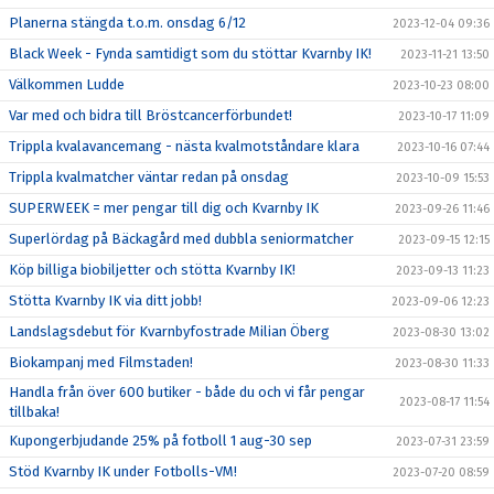
Planerna stängda t.o.m. onsdag 6/12
2023-12-04 09:36
Black Week - Fynda samtidigt som du stöttar Kvarnby IK!
2023-11-21 13:50
Välkommen Ludde
2023-10-23 08:00
Var med och bidra till Bröstcancerförbundet!
2023-10-17 11:09
Trippla kvalavancemang - nästa kvalmotståndare klara
2023-10-16 07:44
Trippla kvalmatcher väntar redan på onsdag
2023-10-09 15:53
SUPERWEEK = mer pengar till dig och Kvarnby IK
2023-09-26 11:46
Superlördag på Bäckagård med dubbla seniormatcher
2023-09-15 12:15
Köp billiga biobiljetter och stötta Kvarnby IK!
2023-09-13 11:23
Stötta Kvarnby IK via ditt jobb!
2023-09-06 12:23
Landslagsdebut för Kvarnbyfostrade Milian Öberg
2023-08-30 13:02
Biokampanj med Filmstaden!
2023-08-30 11:33
Handla från över 600 butiker - både du och vi får pengar
2023-08-17 11:54
tillbaka!
Kupongerbjudande 25% på fotboll 1 aug-30 sep
2023-07-31 23:59
Stöd Kvarnby IK under Fotbolls-VM!
2023-07-20 08:59