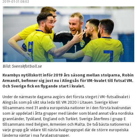
2019-01-31 08:02
DOKUMENT
MEDLEMSKAP
LEDARE
KONTAKT
Bild: Svenskfotboll.se
Kvarnbys nytillskott inför 2019 års säsong mellan stolparna, Robin
Armandt, befinner sig just nu i Alingsås för VM-kvalet till futsal VM.
Och Sverige fick en flygande start i kvalet.
Under de närmaste dagarna avgörs det första steget i VM-futsalkvalet i
Alingsås som på sikt ska leda till VM 2020 i Litauen. Sverige kliver
tillsammans med 31 andra europeiska nationer in i den första kvalrundan
som är uppdelad i åtta grupper med länder som bland annat våra nordiska
grannländer, Tyskland, England och Turkiet. Sverige återfinns i grupp E
tillsammans med Belgien, Armenien och Malta. De två bästa nationerna i
varje grupp går vidare till nästa kvalgruppspel där de större europeiska
länderna väntar i nya fyralagsgrupper.