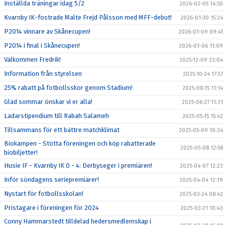
Inställda träningar idag 5/2
2026-02-05 14:50
Kvarnby IK-fostrade Malte Frejd Pålsson med MFF-debut!
2026-01-30 15:24
P2014 vinnare av Skånecupen!
2026-01-09 09:41
P2014 i final i Skånecupen!
2026-01-06 11:09
Välkommen Fredrik!
2025-12-09 23:04
Information från styrelsen
2025-10-24 17:57
25% rabatt på fotbollsskor genom Stadium!
2025-08-15 11:14
Glad sommar önskar vi er alla!
2025-06-27 11:31
Ladarstipendium till Rabah Salameh
2025-05-15 15:42
Tillsammans för ett bättre matchklimat
2025-05-09 10:34
Biokampen - Stötta föreningen och köp rabatterade
2025-05-08 12:58
biobiljetter!
Husie IF - Kvarnby IK 0 - 4: Derbyseger i premiären!
2025-04-07 12:23
Inför söndagens seriepremiärer!
2025-04-04 12:19
Nystart för fotbollsskolan!
2025-03-24 08:42
Pristagare i föreningen för 2024
2025-03-21 10:43
Conny Hammarstedt tilldelad hedersmedlemskap i