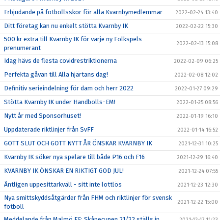
Erbjudande på fotbollsskor för alla Kvarnbymedlemmar
2022-02-24 13:40
Ditt företag kan nu enkelt stötta Kvarnby IK
2022-02-22 15:30
500 kr extra till Kvarnby IK för varje ny Folkspels
2022-02-13 15:08
prenumerant
Idag hävs de flesta covidrestriktionerna
2022-02-09 06:25
Perfekta gåvan till Alla hjärtans dag!
2022-02-08 12:02
Definitiv serieindelning för dam och herr 2022
2022-01-27 09:29
Stötta Kvarnby IK under Handbolls-EM!
2022-01-25 08:56
Nytt år med Sponsorhuset!
2022-01-19 16:10
Uppdaterade riktlinjer från SvFF
2022-01-14 16:52
GOTT SLUT OCH GOTT NYTT ÅR ÖNSKAR KVARNBY IK
2021-12-31 10:25
Kvarnby IK söker nya spelare till både P16 och F16
2021-12-29 16:40
KVARNBY IK ÖNSKAR EN RIKTIGT GOD JUL!
2021-12-24 07:55
Äntligen uppesittarkväll - sitt inte lottlös
2021-12-23 12:30
Nya smittskyddsåtgärder från FHM och riktlinjer för svensk
2021-12-22 15:00
fotboll
Meddelande från Malmö FF: Skånecupen 21/22 ställs in
2021-12-17 11:23