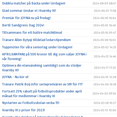
Dubbla matcher på Bäcka under lördagen!
2024-08-09 08:47
Glad sommar önskar vi i Kvarnby IK!
2024-06-29 11:58
Premiär för JOYNA nu på fredag!
2024-06-05 16:04
Bertil Sandgrens Dag 2024!
2024-05-30 16:40
Tillsammans för ett bättre matchklimat
2024-05-16 09:47
Tränare Albin Bytyqi tilldelad ledarstipendium
2024-05-08 16:02
Toppmöten för våra seniorlag under lördagen!
2024-05-03 14:25
APRILKAMPANJ på 500 kronor till dig som säljer JOYNA i
2024-04-25 14:46
vår förening!
Optimera din elanvändning samtidigt som du stödjer
2024-04-17 11:20
Kvarnby IK!
JOYNA - Nu kör vi!
2024-04-10 12:28
Tränare Patrik Boij inför seriepremiären av SM för F17
2024-04-06 16:18
Fortsatt 25% rabatt på fotbollsprodukter under april
2024-04-03 09:54
månad för medlemmar i Kvarnby IK
Nystarten av Fotbollsskolan vecka 15!
2024-03-28 10:27
Kvarnby IK:s priser för 2023!
2024-03-13 10:06