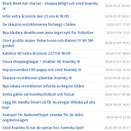
Black Week har startat - shoppa billigt och stöd Kvarnby
2020-11-23 10:00
IK
Inför extra årsmöte den 23 nov kl 18.00
2020-11-19 10:02
De skärpta restriktionerna förlängs i Skåne
2020-11-17 17:35
Nya hårdare direktiv men ännu inget nytt för fotbollen
2020-11-16 17:25
Stort grattis Jesper Robertsson och Malmö FF till SM-
2020-11-09 11:02
guldet!
Kallelse till extra årsmöte 23/11 kl 18.00
2020-11-07 18:53
Stora shoppingdagar = Intäkter till Kvarnby IK
2020-11-04 10:22
Köp presentkort till pappa och stöd Kvarnby IK
2020-11-02 14:16
Skärpta restriktioner påverkar Kvarnby IK
2020-10-28 20:30
Nya lokala restriktioner införda av Region Skåne
2020-10-27 16:02
Detta gäller vid inomhusfotboll och futsal
2020-10-27 09:58
Lägg till Handla Smart så får du pengar tillbaka på alla
2020-10-20 14:33
köp!
Kvalspel för Nationelltspel stundar för de äldre
2020-10-15 12:55
ungdomslagen
Stöd Kvarnby IK när du spelar hos Svenska Spel!
2020-09-25 10:27