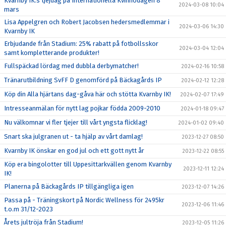
Kvarnby IK:s tjejdag på Internationella Kvinnodagen 8
2024-03-08 10:04
mars
Lisa Appelgren och Robert Jacobsen hedersmedlemmar i
2024-03-06 14:30
Kvarnby IK
Erbjudande från Stadium: 25% rabatt på fotbollsskor
2024-03-04 12:04
samt kompletterande produkter!
Fullspäckad lördag med dubbla derbymatcher!
2024-02-16 10:58
Tränarutbildning SvFF D genomförd på Bäckagårds IP
2024-02-12 12:28
Köp din Alla hjärtans dag-gåva här och stötta Kvarnby IK!
2024-02-07 17:49
Intresseanmälan för nytt lag pojkar födda 2009-2010
2024-01-18 09:47
Nu välkomnar vi fler tjejer till vårt yngsta flicklag!
2024-01-02 09:40
Snart ska julgranen ut - ta hjälp av vårt damlag!
2023-12-27 08:50
Kvarnby IK önskar en god jul och ett gott nytt år
2023-12-22 08:55
Köp era bingolotter till Uppesittarkvällen genom Kvarnby
2023-12-11 12:24
IK!
Planerna på Bäckagårds IP tillgängliga igen
2023-12-07 14:26
Passa på - Träningskort på Nordic Wellness för 2495kr
2023-12-06 11:46
t.o.m 31/12-2023
Årets jultröja från Stadium!
2023-12-05 11:26