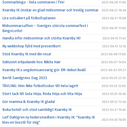
Sommarbingo - hela sommaren i TV4!
2023-06-28 11:06
Kvarnby IK önskar en glad midsommar och trevlig sommar
2023-06-22 16:48
Lira solsäkert på fotbollsplanen
2023-06-21 15:08
Midsommarsafton – Sveriges största sommarfest i
2023-06-19 11:06
BingoLotto!
Handla inför midsommar och stötta Kvarnby IK!
2023-06-15 11:43
Ny webbshop fylld med presentkort
2023-06-13 12:16
Stöd Kvarnby IK med din resa!
2023-06-08 11:00
Exklusivt erbjudande hos Nikita Hair
2023-06-07 14:04
Kvarnby IK:s ungdomsansvarig gör EM-debut ikväll
2023-06-02 09:21
Bertil Sandgrens Dag 2023
2023-05-29 23:10
TÄVLING: Vinn Nike fotbollsskor till hela laget!
2023-05-25 12:00
Stort tack till Gula Höja, Röda Höja och Vita Höja
2023-05-25 10:46
Gör mamma & Kvarnby IK glada!
2023-05-22 12:46
Boka hotell och stöd samtidigt Kvarnby IK
2023-04-27 15:40
Leif Dahlgren ny hedersmedlem i Kvarnby IK: "Kvarnby IK
2023-04-26 16:05
blev en livsstil för mig"