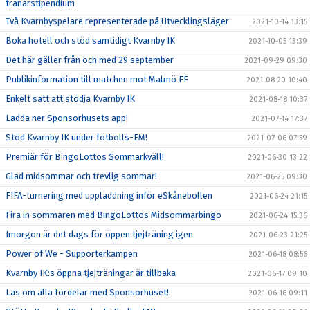
tränarstipendium
Två Kvarnbyspelare representerade på Utvecklingsläger
2021-10-14 13:15
Boka hotell och stöd samtidigt Kvarnby IK
2021-10-05 13:39
Det här gäller från och med 29 september
2021-09-29 09:30
Publikinformation till matchen mot Malmö FF
2021-08-20 10:40
Enkelt sätt att stödja Kvarnby IK
2021-08-18 10:37
Ladda ner Sponsorhusets app!
2021-07-14 17:37
Stöd Kvarnby IK under fotbolls-EM!
2021-07-06 07:59
Premiär för BingoLottos Sommarkväll!
2021-06-30 13:22
Glad midsommar och trevlig sommar!
2021-06-25 09:30
FIFA-turnering med uppladdning inför eSkånebollen
2021-06-24 21:15
Fira in sommaren med BingoLottos Midsommarbingo
2021-06-24 15:36
Imorgon är det dags för öppen tjejträning igen
2021-06-23 21:25
Power of We - Supporterkampen
2021-06-18 08:56
Kvarnby IK:s öppna tjejträningar är tillbaka
2021-06-17 09:10
Läs om alla fördelar med Sponsorhuset!
2021-06-16 09:11