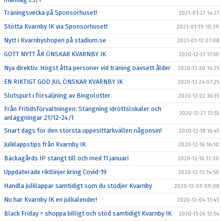
Träningsvecka på Sponsorhuset!
2021-01-21 14:27
Stötta Kvarnby IK via Sponsorhuset!
2021-01-19 10:39
Nytt i Kvarnbyshopen på stadium.se
2021-01-13 07:08
GOTT NYTT ÅR ÖNSKAR KVARNBY IK
2020-12-31 17:50
Nya direktiv: Högst åtta personer vid träning oavsett ålder
2020-12-30 14:25
EN RIKTIGT GOD JUL ÖNSKAR KVARNBY IK
2020-12-24 07:25
Slutspurt i försäljning av Bingolotter
2020-12-22 16:35
Från Fritidsförvaltningen: Stängning idrottslokaler och
2020-12-21 13:55
anläggningar 21/12-24/1
Snart dags för den största uppesittarkvällen någonsin!
2020-12-18 16:45
Julklappstips från Kvarnby IK
2020-12-16 16:10
Bäckagårds IP stängt till och med 11 januari
2020-12-16 12:30
Uppdaterade riktlinjer kring Covid-19
2020-12-13 14:50
Handla julklappar samtidigt som du stödjer Kvarnby
2020-12-09 09:08
Nu har Kvarnby IK en julkalender!
2020-12-04 11:43
Black Friday = shoppa billigt och stöd samtidigt Kvarnby IK
2020-11-26 12:54