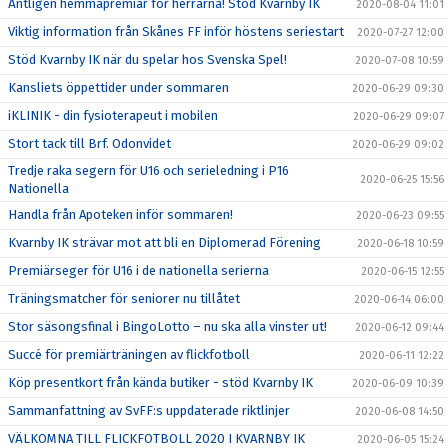
Äntligen hemmapremiär för herrarna! Stöd Kvarnby IK
2020-08-04 11:01
Viktig information från Skånes FF inför höstens seriestart
2020-07-27 12:00
Stöd Kvarnby IK när du spelar hos Svenska Spel!
2020-07-08 10:59
Kansliets öppettider under sommaren
2020-06-29 09:30
iKLINIK - din fysioterapeut i mobilen
2020-06-29 09:07
Stort tack till Brf. Odonvidet
2020-06-29 09:02
Tredje raka segern för U16 och serieledning i P16
2020-06-25 15:56
Nationella
Handla från Apoteken inför sommaren!
2020-06-23 09:55
Kvarnby IK strävar mot att bli en Diplomerad Förening
2020-06-18 10:59
Premiärseger för U16 i de nationella serierna
2020-06-15 12:55
Träningsmatcher för seniorer nu tillåtet
2020-06-14 06:00
Stor säsongsfinal i BingoLotto – nu ska alla vinster ut!
2020-06-12 09:44
Succé för premiärträningen av flickfotboll
2020-06-11 12:22
Köp presentkort från kända butiker - stöd Kvarnby IK
2020-06-09 10:39
Sammanfattning av SvFF:s uppdaterade riktlinjer
2020-06-08 14:50
VÄLKOMNA TILL FLICKFOTBOLL 2020 I KVARNBY IK
2020-06-05 15:24