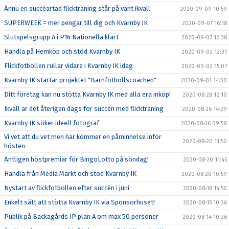
Ännu en succéartad flickträning står på vänt ikväll
2020-09-09 10:59
SUPERWEEK = mer pengar till dig och Kvarnby IK
2020-09-07 16:18
Slutspelsgrupp A i P16 Nationella klart
2020-09-07 12:38
Handla på Hemköp och stöd Kvarnby IK
2020-09-03 12:31
Flickfotbollen rullar vidare i Kvarnby IK idag
2020-09-02 15:07
Kvarnby IK startar projektet "Barnfotbollscoachen"
2020-09-01 14:30
Ditt företag kan nu stötta Kvarnby IK med alla era inköp!
2020-08-28 12:10
Ikväll är det återigen dags för succén med flickträning
2020-08-26 14:29
Kvarnby IK söker ideell fotograf
2020-08-26 09:59
Vi vet att du vet men här kommer en påminnelse inför
2020-08-20 11:50
hösten
Äntligen höstpremiär för BingoLotto på söndag!
2020-08-20 11:45
Handla från Media Markt och stöd Kvarnby IK
2020-08-20 10:59
Nystart av flickfotbollen efter succén i juni
2020-08-18 14:50
Enkelt sätt att stötta Kvarnby IK via Sponsorhuset!
2020-08-15 10:36
Publik på Bäckagårds IP plan A om max 50 personer
2020-08-14 10:26