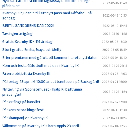
Nytt sätt att bidra till din lagkassa, klubb och den egna
2022-05-16 15:49
plånboken!
Kvarnby IK bjuder in till ett nytt pass med Gåfotboll på
2022-05-13 10:33
söndag
BERTIL SANDGRENS DAG 2022!
2022-05-10 19:45
Tävlingen är igång!
2022-05-10 11:18
Grattis Kvarnby IK - 116 år idag!
2022-05-06 13:30
Stort grattis Emilia, Maya och Melly
2022-05-05 18:59
Efter premiären med gåfotboll kommer här ett nytt datum
2022-05-04 16:42
Kom och testa Gåfotboll med oss i Kvarnby IK
2022-04-27 21:15
Få en biobiljett via Kvarnby IK
2022-04-26 14:03
På lördag 23 april kl 10:00 är det barnloppis på Bäckagård!
2022-04-21 16:00
Ny tävling via Sponsorhuset - hjälp KIK att vinna
2022-04-21 11:54
prispengar!
Påskstängt på kansliet
2022-04-14 12:00
Påskens stora bingofest!
2022-04-13 15:30
Påskkampanj via Kvarnby IK
2022-04-13 10:55
Välkommen på Kvarnby IK:s barnloppis 23 april
2022-04-06 12:25