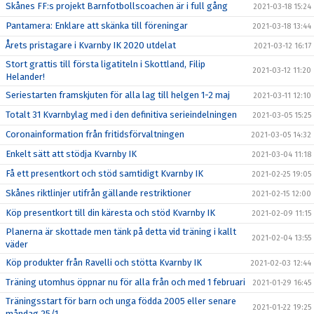
Skånes FF:s projekt Barnfotbollscoachen är i full gång
2021-03-18 15:24
Pantamera: Enklare att skänka till föreningar
2021-03-18 13:44
Årets pristagare i Kvarnby IK 2020 utdelat
2021-03-12 16:17
Stort grattis till första ligatiteln i Skottland, Filip
2021-03-12 11:20
Helander!
Seriestarten framskjuten för alla lag till helgen 1-2 maj
2021-03-11 12:10
Totalt 31 Kvarnbylag med i den definitiva serieindelningen
2021-03-05 15:25
Coronainformation från fritidsförvaltningen
2021-03-05 14:32
Enkelt sätt att stödja Kvarnby IK
2021-03-04 11:18
Få ett presentkort och stöd samtidigt Kvarnby IK
2021-02-25 19:05
Skånes riktlinjer utifrån gällande restriktioner
2021-02-15 12:00
Köp presentkort till din käresta och stöd Kvarnby IK
2021-02-09 11:15
Planerna är skottade men tänk på detta vid träning i kallt
2021-02-04 13:55
väder
Köp produkter från Ravelli och stötta Kvarnby IK
2021-02-03 12:44
Träning utomhus öppnar nu för alla från och med 1 februari
2021-01-29 16:45
Träningsstart för barn och unga födda 2005 eller senare
2021-01-22 19:25
måndag 25/1