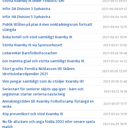
Stötta Kvarnby IK under Fotbolls-EM!
2021-06-11 09:01
Inför DA Division 3 Sydvästra
2021-06-08 09:47
Inför HA Division 5 Sydvästra
2021-06-04 14:55
Publik tillåten på plan A men omklädningsrum fortsatt
2021-06-04 13:15
stängda
Boka hotell och stöd samtidigt Kvarnby IK
2021-06-03 15:19
Stötta Kvarnby IK via Sponsorhuset!
2021-05-31 13:50
Ledarenkät Barnfotbollscoachen
2021-05-26 10:48
Gör mamma glad och stötta samtidigt Kvarnby IK
2021-05-24 14:22
Stort grattis Pernilla Nicklasson till Skånes
2021-05-20 13:09
Idrottsledarstipendier 2021
Vinn pengar samtidigt som du stödjer Kvarnby IK!
2021-05-18 12:48
Seriestart för seniorer skjuts upp igen - barn och
2021-05-12 15:18
ungdomar startar serierna nästa helg
Anmälningstiden till Kvarnby Fotbollscamp förlängd en
2021-05-07 17:17
vecka
Köp presentkort och stöd Kvarnby IK
2021-05-04 13:51
Nu får alla barn och unga födda 2002 eller senare spela
2021-04-29 18:15
match