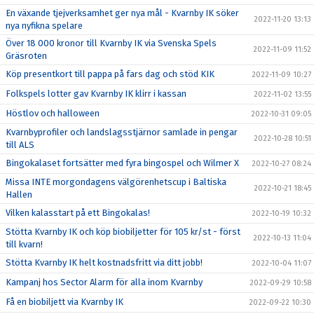
En växande tjejverksamhet ger nya mål - Kvarnby IK söker
2022-11-20 13:13
nya nyfikna spelare
Över 18 000 kronor till Kvarnby IK via Svenska Spels
2022-11-09 11:52
Gräsroten
Köp presentkort till pappa på fars dag och stöd KIK
2022-11-09 10:27
Folkspels lotter gav Kvarnby IK klirr i kassan
2022-11-02 13:55
Höstlov och halloween
2022-10-31 09:05
Kvarnbyprofiler och landslagsstjärnor samlade in pengar
2022-10-28 10:51
till ALS
Bingokalaset fortsätter med fyra bingospel och Wilmer X
2022-10-27 08:24
Missa INTE morgondagens välgörenhetscup i Baltiska
2022-10-21 18:45
Hallen
Vilken kalasstart på ett Bingokalas!
2022-10-19 10:32
Stötta Kvarnby IK och köp biobiljetter för 105 kr/st - först
2022-10-13 11:04
till kvarn!
Stötta Kvarnby IK helt kostnadsfritt via ditt jobb!
2022-10-04 11:07
Kampanj hos Sector Alarm för alla inom Kvarnby
2022-09-29 10:58
Få en biobiljett via Kvarnby IK
2022-09-22 10:30