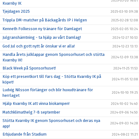
2025-03-20 16:01
Kvarnby IK
Tjejdagen 2025
2025-03-10 09:38
Trippla DM-matcher på Bäckagårds IP i Helgen
2025-02-28 12:08
Kenneth Folkesson ny tränare för Damlaget
2025-02-05 10:24
Julgranshämtning - ta hjälp av vårt Damlag!
2024-12-27 10:53
God Jul och gott nytt år önskar vi er alla!
2024-12-23 13:13
Handla årets julklappar genom Sponsorhuset och stötta
2024-12-09 13:38
Kvarnby IK!
Black Week på Sponsorhuset!
2024-11-25 11:53
Köp ett presentkort till Fars dag - Stötta Kvarnby IK på
2024-11-05 12:08
köpet!
Ludvig Nilsson förlänger och blir huvudtränare för
2024-10-10 19:25
herrlaget
Hjälp Kvarnby IK att vinna biokampen!
2024-10-02 14:40
Matchklimathelg 7-8 september
2024-09-06 14:50
Stötta Kvarnby IK genom Sponsorhuset och deras nya
2024-09-03 14:28
app!
Erbjudande från Stadium
2024-08-22 11:21