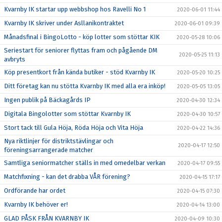
Kvarnby IK startar upp webbshop hos Ravelli No 1
2020-06-01 11:44
Kvarnby IK skriver under Asllanikontraktet
2020-06-01 09:39
Månadsfinal i BingoLotto - köp lotter som stöttar KIK
2020-05-28 10:06
Seriestart för seniorer flyttas fram och pågående DM
2020-05-25 11:13
avbryts
Köp presentkort från kända butiker - stöd Kvarnby IK
2020-05-20 10:25
Ditt företag kan nu stötta Kvarnby IK med alla era inköp!
2020-05-05 13:05
Ingen publik på Bäckagårds IP
2020-04-30 12:34
Digitala Bingolotter som stöttar Kvarnby IK
2020-04-30 10:57
Stort tack till Gula Höja, Röda Höja och Vita Höja
2020-04-22 14:36
Nya riktlinjer för distriktstävlingar och
2020-04-17 12:50
föreningsarrangerade matcher
Samtliga seniormatcher ställs in med omedelbar verkan
2020-04-17 09:55
Matchfixning - kan det drabba VÅR förening?
2020-04-15 17:17
Ordförande har ordet
2020-04-15 07:30
Kvarnby IK behöver er!
2020-04-14 13:00
GLAD PÅSK FRÅN KVARNBY IK
2020-04-09 10:30