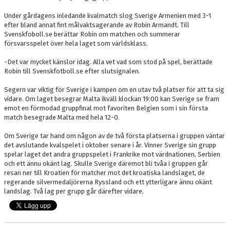
Under gårdagens inledande kvalmatch slog Sverige Armenien med 3-1
efter bland annat fint målvaktsagerande av Robin Armandt. Till
Svenskfoboll.se berättar Robin om matchen och summerar
försvarsspelet över hela laget som världsklass.
-Det var mycket känslor idag. Alla vet vad som stod på spel, berättade
Robin till Svenskfotboll.se efter slutsignalen.
Segern var viktig för Sverige i kampen om en utav två platser för att ta sig
vidare. Om laget besegrar Malta ikväll klockan 19:00 kan Sverige se fram
emot en förmodad gruppfinal mot favoriten Belgien som i sin första
match besegrade Malta med hela 12-0.
Om Sverige tar hand om någon av de två första platserna i gruppen väntar
det avslutande kvalspelet i oktober senare i år. Vinner Sverige sin grupp
spelar laget det andra gruppspelet i Frankrike mot värdnationen, Serbien
och ett ännu okänt lag. Skulle Sverige däremot bli tvåa i gruppen går
resan ner till Kroatien för matcher mot det kroatiska landslaget, de
regerande silvermedaljörerna Ryssland och ett ytterligare ännu okänt
landslag. Två lag per grupp går därefter vidare.