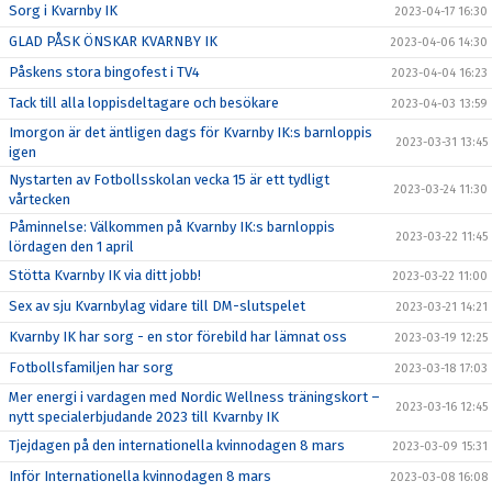
Sorg i Kvarnby IK
2023-04-17 16:30
GLAD PÅSK ÖNSKAR KVARNBY IK
2023-04-06 14:30
Påskens stora bingofest i TV4
2023-04-04 16:23
Tack till alla loppisdeltagare och besökare
2023-04-03 13:59
Imorgon är det äntligen dags för Kvarnby IK:s barnloppis
2023-03-31 13:45
igen
Nystarten av Fotbollsskolan vecka 15 är ett tydligt
2023-03-24 11:30
vårtecken
Påminnelse: Välkommen på Kvarnby IK:s barnloppis
2023-03-22 11:45
lördagen den 1 april
Stötta Kvarnby IK via ditt jobb!
2023-03-22 11:00
Sex av sju Kvarnbylag vidare till DM-slutspelet
2023-03-21 14:21
Kvarnby IK har sorg - en stor förebild har lämnat oss
2023-03-19 12:25
Fotbollsfamiljen har sorg
2023-03-18 17:03
Mer energi i vardagen med Nordic Wellness träningskort –
2023-03-16 12:45
nytt specialerbjudande 2023 till Kvarnby IK
Tjejdagen på den internationella kvinnodagen 8 mars
2023-03-09 15:31
Inför Internationella kvinnodagen 8 mars
2023-03-08 16:08