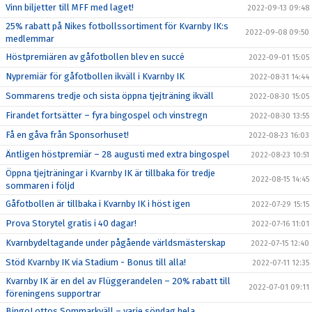
Vinn biljetter till MFF med laget!
2022-09-13 09:48
25% rabatt på Nikes fotbollssortiment för Kvarnby IK:s
2022-09-08 09:50
medlemmar
Höstpremiären av gåfotbollen blev en succé
2022-09-01 15:05
Nypremiär för gåfotbollen ikväll i Kvarnby IK
2022-08-31 14:44
Sommarens tredje och sista öppna tjejträning ikväll
2022-08-30 15:05
Firandet fortsätter – fyra bingospel och vinstregn
2022-08-30 13:55
Få en gåva från Sponsorhuset!
2022-08-23 16:03
Äntligen höstpremiär – 28 augusti med extra bingospel
2022-08-23 10:51
Öppna tjejträningar i Kvarnby IK är tillbaka för tredje
2022-08-15 14:45
sommaren i följd
Gåfotbollen är tillbaka i Kvarnby IK i höst igen
2022-07-29 15:15
Prova Storytel gratis i 40 dagar!
2022-07-16 11:01
Kvarnbydeltagande under pågående världsmästerskap
2022-07-15 12:40
Stöd Kvarnby IK via Stadium - Bonus till alla!
2022-07-11 12:35
Kvarnby IK är en del av Flüggerandelen – 20% rabatt till
2022-07-01 09:11
föreningens supportrar
BingoLottos Sommarkväll – varje söndag hela