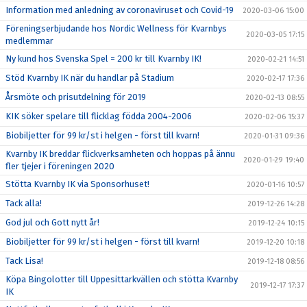
Information med anledning av coronaviruset och Covid-19
2020-03-06 15:00
Föreningserbjudande hos Nordic Wellness för Kvarnbys
2020-03-05 17:15
medlemmar
Ny kund hos Svenska Spel = 200 kr till Kvarnby IK!
2020-02-21 14:51
Stöd Kvarnby IK när du handlar på Stadium
2020-02-17 17:36
Årsmöte och prisutdelning för 2019
2020-02-13 08:55
KIK söker spelare till flicklag födda 2004-2006
2020-02-06 15:37
Biobiljetter för 99 kr/st i helgen - först till kvarn!
2020-01-31 09:36
Kvarnby IK breddar flickverksamheten och hoppas på ännu
2020-01-29 19:40
fler tjejer i föreningen 2020
Stötta Kvarnby IK via Sponsorhuset!
2020-01-16 10:57
Tack alla!
2019-12-26 14:28
God jul och Gott nytt år!
2019-12-24 10:15
Biobiljetter för 99 kr/st i helgen - först till kvarn!
2019-12-20 10:18
Tack Lisa!
2019-12-18 08:56
Köpa Bingolotter till Uppesittarkvällen och stötta Kvarnby
2019-12-17 17:37
IK