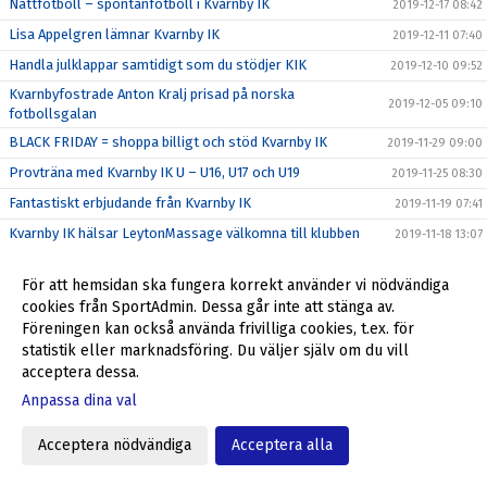
Nattfotboll – spontanfotboll i Kvarnby IK
2019-12-17 08:42
Lisa Appelgren lämnar Kvarnby IK
2019-12-11 07:40
Handla julklappar samtidigt som du stödjer KIK
2019-12-10 09:52
Kvarnbyfostrade Anton Kralj prisad på norska
2019-12-05 09:10
fotbollsgalan
BLACK FRIDAY = shoppa billigt och stöd Kvarnby IK
2019-11-29 09:00
Provträna med Kvarnby IK U – U16, U17 och U19
2019-11-25 08:30
Fantastiskt erbjudande från Kvarnby IK
2019-11-19 07:41
Kvarnby IK hälsar LeytonMassage välkomna till klubben
2019-11-18 13:07
Tack alla som var med och stöttade Kvarnby IK!
2019-11-13 10:57
För att hemsidan ska fungera korrekt använder vi nödvändiga
Kvarnby IK bjuder in till träningscamp med start 18/11
2019-11-12 12:00
cookies från SportAdmin. Dessa går inte att stänga av.
Julklappar till anställda och kunder - stöd Kvarnby IK
2019-11-05 08:35
Föreningen kan också använda frivilliga cookies, t.ex. för
statistik eller marknadsföring. Du väljer själv om du vill
Höst/vinter = Stora intäkter från Sponsorhuset
2019-10-29 11:24
acceptera dessa.
Richard, Max och Niklas förlänger - leder återtåget
2019-10-25 16:00
Anpassa dina val
Stadium Memberdays - 25% rabatt!
2019-10-25 09:15
Acceptera nödvändiga
Acceptera alla
P04 klara för P16 Nationella 2020
2019-10-20 12:31
P04 kvalar till P16 Nationella 2020
2019-10-16 16:44