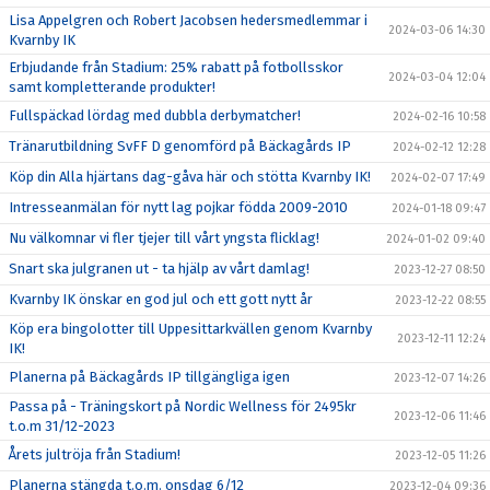
Lisa Appelgren och Robert Jacobsen hedersmedlemmar i
2024-03-06 14:30
Kvarnby IK
Erbjudande från Stadium: 25% rabatt på fotbollsskor
2024-03-04 12:04
samt kompletterande produkter!
Fullspäckad lördag med dubbla derbymatcher!
2024-02-16 10:58
Tränarutbildning SvFF D genomförd på Bäckagårds IP
2024-02-12 12:28
Köp din Alla hjärtans dag-gåva här och stötta Kvarnby IK!
2024-02-07 17:49
Intresseanmälan för nytt lag pojkar födda 2009-2010
2024-01-18 09:47
Nu välkomnar vi fler tjejer till vårt yngsta flicklag!
2024-01-02 09:40
Snart ska julgranen ut - ta hjälp av vårt damlag!
2023-12-27 08:50
Kvarnby IK önskar en god jul och ett gott nytt år
2023-12-22 08:55
Köp era bingolotter till Uppesittarkvällen genom Kvarnby
2023-12-11 12:24
IK!
Planerna på Bäckagårds IP tillgängliga igen
2023-12-07 14:26
Passa på - Träningskort på Nordic Wellness för 2495kr
2023-12-06 11:46
t.o.m 31/12-2023
Årets jultröja från Stadium!
2023-12-05 11:26
Planerna stängda t.o.m. onsdag 6/12
2023-12-04 09:36