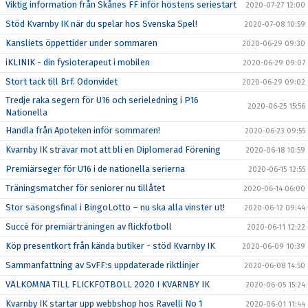
Viktig information från Skånes FF inför höstens seriestart
2020-07-27 12:00
Stöd Kvarnby IK när du spelar hos Svenska Spel!
2020-07-08 10:59
Kansliets öppettider under sommaren
2020-06-29 09:30
iKLINIK - din fysioterapeut i mobilen
2020-06-29 09:07
Stort tack till Brf. Odonvidet
2020-06-29 09:02
Tredje raka segern för U16 och serieledning i P16
2020-06-25 15:56
Nationella
Handla från Apoteken inför sommaren!
2020-06-23 09:55
Kvarnby IK strävar mot att bli en Diplomerad Förening
2020-06-18 10:59
Premiärseger för U16 i de nationella serierna
2020-06-15 12:55
Träningsmatcher för seniorer nu tillåtet
2020-06-14 06:00
Stor säsongsfinal i BingoLotto – nu ska alla vinster ut!
2020-06-12 09:44
Succé för premiärträningen av flickfotboll
2020-06-11 12:22
Köp presentkort från kända butiker - stöd Kvarnby IK
2020-06-09 10:39
Sammanfattning av SvFF:s uppdaterade riktlinjer
2020-06-08 14:50
VÄLKOMNA TILL FLICKFOTBOLL 2020 I KVARNBY IK
2020-06-05 15:24
Kvarnby IK startar upp webbshop hos Ravelli No 1
2020-06-01 11:44