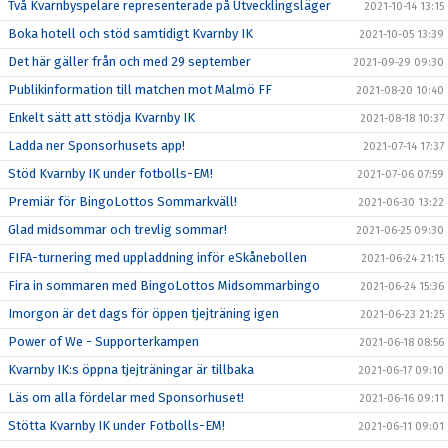
Två Kvarnbyspelare representerade på Utvecklingsläger
2021-10-14 13:15
Boka hotell och stöd samtidigt Kvarnby IK
2021-10-05 13:39
Det här gäller från och med 29 september
2021-09-29 09:30
Publikinformation till matchen mot Malmö FF
2021-08-20 10:40
Enkelt sätt att stödja Kvarnby IK
2021-08-18 10:37
Ladda ner Sponsorhusets app!
2021-07-14 17:37
Stöd Kvarnby IK under fotbolls-EM!
2021-07-06 07:59
Premiär för BingoLottos Sommarkväll!
2021-06-30 13:22
Glad midsommar och trevlig sommar!
2021-06-25 09:30
FIFA-turnering med uppladdning inför eSkånebollen
2021-06-24 21:15
Fira in sommaren med BingoLottos Midsommarbingo
2021-06-24 15:36
Imorgon är det dags för öppen tjejträning igen
2021-06-23 21:25
Power of We - Supporterkampen
2021-06-18 08:56
Kvarnby IK:s öppna tjejträningar är tillbaka
2021-06-17 09:10
Läs om alla fördelar med Sponsorhuset!
2021-06-16 09:11
Stötta Kvarnby IK under Fotbolls-EM!
2021-06-11 09:01