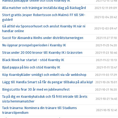
Handla julklappar online och stöd Kvarnby IK
2021-12-15 12:48
Alla matcher och träningar inställda idag på Bäckagård
2021-12-11 09:09
Stort grattis Jesper Robertsson och Malmö FF till SM-
2021-12-04 20:42
guldet!
Gå alltid via Sponsorhuset och anslut Kvarnby IK när ni
2021-12-03 09:47
handlar online
Succé för Alexandra Weihs under distriktsturneringen
2021-11-27 17:10
Nu öppnar provspelsperioden i Kvarnby IK
2021-11-25 14:20
Strax under 20 000 kronor till Kvarnby IK i Gräsroten
2021-11-23 10:46
Black Week har startat - stöd Kvarnby IK
2021-11-22 13:13
Bjud pappa på bio och stöd Kvarnby IK
2021-11-11 13:47
Köp Kvarnbykläder smidigt och enkelt via vår webbshop
2021-11-03 17:29
Lägg till Handla Smart så får du pengar tillbaka på alla köp!
2021-10-26 15:01
BingoLotto firar 30 år med en jubileumsfest
2021-10-21 16:20
Ta på dig en Kvarnbyhalsduk och få fritt inträde till årets
2021-10-21 14:45
sista hemmamatcher
Tack tränarna: Nominera din tränare till Stadiums
2021-10-15 12:41
tränarstipendium