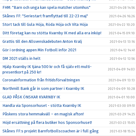
FHM: "Barn och unga kan spela matcher utomhus"
2021-04-28 14:56
Skånes FF: "Seriestart framflyttad till 22-23 maj"
2021-04-26 16:26
Stort tack till Gula Höja, Röda Höja och Vita Höja
2021-04-22 10:20
Ditt företag kan nu stötta Kvarnby IK med alla era inköp!
2021-04-15 09:10
Grattis till den Allsvenskadebuten Anton Kralj
2021-04-13 13:16
Gör i ordning appen Min Fotboll inför 2021
2021-04-12 14:41
DM 2021 ställs in helt
2021-04-12 12:56
Hjälp Kvarnby IK tjäna 500 kr och få själv ett multi-
2021-04-09 14:03
presentkort på 250 kr!
Coronainformation från fritidsförvaltningen
2021-04-09 13:13
Northmill Bank går in som partner i Kvarnby IK
2021-04-09 10:28
GLAD PÅSK ÖNSKAR KVARNBY IK
2021-04-01 10:00
Handla via Sponsorhuset - stötta Kvarnby IK
2021-03-30 09:51
Påskens stora hemmakväll – en magisk afton!
2021-03-29 14:25
Höjd ersättning på flera butiker hos Sponsorhuset!
2021-03-23 15:05
Skånes FF:s projekt Barnfotbollscoachen är i full gång
2021-03-18 15:24