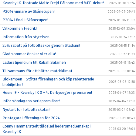
Kvarnby IK-fostrade Malte Frejd Pålsson med MFF-debut!
2026-01-30 15:24
P2014 vinnare av Skånecupen!
2026-01-09 09:41
P2014 i final i Skånecupen!
2026-01-06 11:09
Välkommen Fredrik!
2025-12-09 23:04
Information från styrelsen
2025-10-24 17:57
25% rabatt på fotbollsskor genom Stadium!
2025-08-15 11:14
Glad sommar önskar vi er alla!
2025-06-27 11:31
Ladarstipendium till Rabah Salameh
2025-05-15 15:42
Tillsammans för ett bättre matchklimat
2025-05-09 10:34
Biokampen - Stötta föreningen och köp rabatterade
2025-05-08 12:58
biobiljetter!
Husie IF - Kvarnby IK 0 - 4: Derbyseger i premiären!
2025-04-07 12:23
Inför söndagens seriepremiärer!
2025-04-04 12:19
Nystart för fotbollsskolan!
2025-03-24 08:42
Pristagare i föreningen för 2024
2025-03-21 10:43
Conny Hammarstedt tilldelad hedersmedlemskap i
2025-03-20 16:01
Kvarnby IK