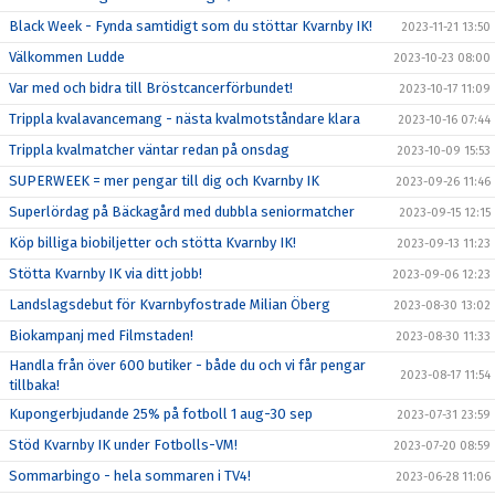
Black Week - Fynda samtidigt som du stöttar Kvarnby IK!
2023-11-21 13:50
Välkommen Ludde
2023-10-23 08:00
Var med och bidra till Bröstcancerförbundet!
2023-10-17 11:09
Trippla kvalavancemang - nästa kvalmotståndare klara
2023-10-16 07:44
Trippla kvalmatcher väntar redan på onsdag
2023-10-09 15:53
SUPERWEEK = mer pengar till dig och Kvarnby IK
2023-09-26 11:46
Superlördag på Bäckagård med dubbla seniormatcher
2023-09-15 12:15
Köp billiga biobiljetter och stötta Kvarnby IK!
2023-09-13 11:23
Stötta Kvarnby IK via ditt jobb!
2023-09-06 12:23
Landslagsdebut för Kvarnbyfostrade Milian Öberg
2023-08-30 13:02
Biokampanj med Filmstaden!
2023-08-30 11:33
Handla från över 600 butiker - både du och vi får pengar
2023-08-17 11:54
tillbaka!
Kupongerbjudande 25% på fotboll 1 aug-30 sep
2023-07-31 23:59
Stöd Kvarnby IK under Fotbolls-VM!
2023-07-20 08:59
Sommarbingo - hela sommaren i TV4!
2023-06-28 11:06