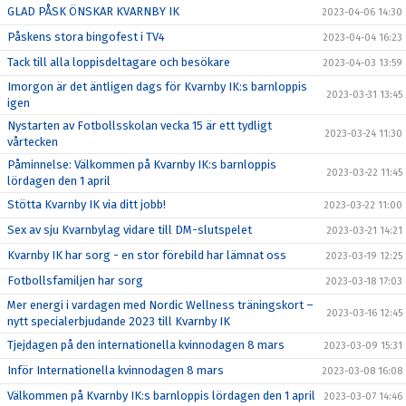
GLAD PÅSK ÖNSKAR KVARNBY IK
2023-04-06 14:30
Påskens stora bingofest i TV4
2023-04-04 16:23
Tack till alla loppisdeltagare och besökare
2023-04-03 13:59
Imorgon är det äntligen dags för Kvarnby IK:s barnloppis
2023-03-31 13:45
igen
Nystarten av Fotbollsskolan vecka 15 är ett tydligt
2023-03-24 11:30
vårtecken
Påminnelse: Välkommen på Kvarnby IK:s barnloppis
2023-03-22 11:45
lördagen den 1 april
Stötta Kvarnby IK via ditt jobb!
2023-03-22 11:00
Sex av sju Kvarnbylag vidare till DM-slutspelet
2023-03-21 14:21
Kvarnby IK har sorg - en stor förebild har lämnat oss
2023-03-19 12:25
Fotbollsfamiljen har sorg
2023-03-18 17:03
Mer energi i vardagen med Nordic Wellness träningskort –
2023-03-16 12:45
nytt specialerbjudande 2023 till Kvarnby IK
Tjejdagen på den internationella kvinnodagen 8 mars
2023-03-09 15:31
Inför Internationella kvinnodagen 8 mars
2023-03-08 16:08
Välkommen på Kvarnby IK:s barnloppis lördagen den 1 april
2023-03-07 14:46