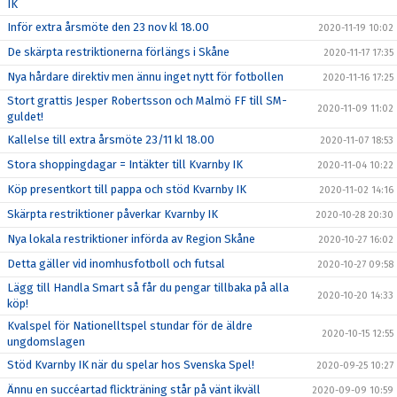
IK
Inför extra årsmöte den 23 nov kl 18.00
2020-11-19 10:02
De skärpta restriktionerna förlängs i Skåne
2020-11-17 17:35
Nya hårdare direktiv men ännu inget nytt för fotbollen
2020-11-16 17:25
Stort grattis Jesper Robertsson och Malmö FF till SM-
2020-11-09 11:02
guldet!
Kallelse till extra årsmöte 23/11 kl 18.00
2020-11-07 18:53
Stora shoppingdagar = Intäkter till Kvarnby IK
2020-11-04 10:22
Köp presentkort till pappa och stöd Kvarnby IK
2020-11-02 14:16
Skärpta restriktioner påverkar Kvarnby IK
2020-10-28 20:30
Nya lokala restriktioner införda av Region Skåne
2020-10-27 16:02
Detta gäller vid inomhusfotboll och futsal
2020-10-27 09:58
Lägg till Handla Smart så får du pengar tillbaka på alla
2020-10-20 14:33
köp!
Kvalspel för Nationelltspel stundar för de äldre
2020-10-15 12:55
ungdomslagen
Stöd Kvarnby IK när du spelar hos Svenska Spel!
2020-09-25 10:27
Ännu en succéartad flickträning står på vänt ikväll
2020-09-09 10:59