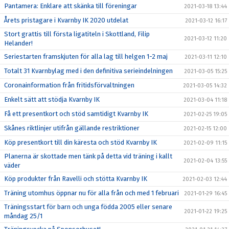
Pantamera: Enklare att skänka till föreningar
2021-03-18 13:44
Årets pristagare i Kvarnby IK 2020 utdelat
2021-03-12 16:17
Stort grattis till första ligatiteln i Skottland, Filip
2021-03-12 11:20
Helander!
Seriestarten framskjuten för alla lag till helgen 1-2 maj
2021-03-11 12:10
Totalt 31 Kvarnbylag med i den definitiva serieindelningen
2021-03-05 15:25
Coronainformation från fritidsförvaltningen
2021-03-05 14:32
Enkelt sätt att stödja Kvarnby IK
2021-03-04 11:18
Få ett presentkort och stöd samtidigt Kvarnby IK
2021-02-25 19:05
Skånes riktlinjer utifrån gällande restriktioner
2021-02-15 12:00
Köp presentkort till din käresta och stöd Kvarnby IK
2021-02-09 11:15
Planerna är skottade men tänk på detta vid träning i kallt
2021-02-04 13:55
väder
Köp produkter från Ravelli och stötta Kvarnby IK
2021-02-03 12:44
Träning utomhus öppnar nu för alla från och med 1 februari
2021-01-29 16:45
Träningsstart för barn och unga födda 2005 eller senare
2021-01-22 19:25
måndag 25/1