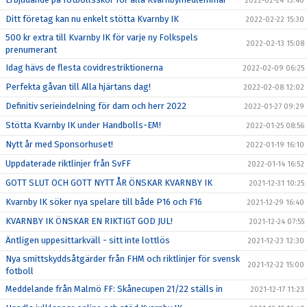
2022-02-24 13:40
Ditt företag kan nu enkelt stötta Kvarnby IK
2022-02-22 15:30
500 kr extra till Kvarnby IK för varje ny Folkspels
2022-02-13 15:08
prenumerant
Idag hävs de flesta covidrestriktionerna
2022-02-09 06:25
Perfekta gåvan till Alla hjärtans dag!
2022-02-08 12:02
Definitiv serieindelning för dam och herr 2022
2022-01-27 09:29
Stötta Kvarnby IK under Handbolls-EM!
2022-01-25 08:56
Nytt år med Sponsorhuset!
2022-01-19 16:10
Uppdaterade riktlinjer från SvFF
2022-01-14 16:52
GOTT SLUT OCH GOTT NYTT ÅR ÖNSKAR KVARNBY IK
2021-12-31 10:25
Kvarnby IK söker nya spelare till både P16 och F16
2021-12-29 16:40
KVARNBY IK ÖNSKAR EN RIKTIGT GOD JUL!
2021-12-24 07:55
Äntligen uppesittarkväll - sitt inte lottlös
2021-12-23 12:30
Nya smittskyddsåtgärder från FHM och riktlinjer för svensk
2021-12-22 15:00
fotboll
Meddelande från Malmö FF: Skånecupen 21/22 ställs in
2021-12-17 11:23