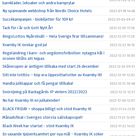
2023-01-26 12:35
barnkläder, leksaker och andra barnprylar
Ny spännande webbshop från Nordic Choice Hotels
2023-01-18 14:48
Succékampanjen - biobiljetter för 109 kr!
2023-01-04 09:47
Tack för i år och Gott Nytt År!
2022-12-30 17:30
BingoLottos Nyårskväll – Hela Sverige firar tillsammans!
2022-12-29 17:20
Kvarnby IK önskar god jul
2022-12-23 16:10
Regeländring i barn- och ungdomsfotbollen: nytagna hål i
2022-12-21 10:05
öronen tillåts att tejpas
Skånecupen är äntligen tillbaka med start 26 december
2022-12-20 09:31
Sitt inte lottlös – köp era Uppesittarlotter av Kvarnby IK!
2022-12-19 12:02
Handla julklappar och få pengar tillbaka!
2022-12-13 10:48
Snöröjning på Bäckagårds IP vintern 2022/2023
2022-12-12 12:37
Nu har Kvarnby IK en julkalender!
2022-12-06 12:01
BLACK FRIDAY = shoppa billigt och stöd Kvarnby IK
2022-11-24 23:55
Månadsfinal i Sveriges största sällskapsspel!
2022-11-23 12:09
Black Week har startat - stöd Kvarnby IK
2022-11-22 14:32
En växande tjejverksamhet ger nya mål - Kvarnby IK söker