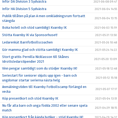
Inför DA Division 3 Sydvästra
2021-06-08 09:47
Inför HA Division 5 Sydvästra
2021-06-04 14:55
Publik tillåten på plan A men omklädningsrum fortsatt
2021-06-04 13:15
stängda
Boka hotell och stöd samtidigt Kvarnby IK
2021-06-03 15:19
Stötta Kvarnby IK via Sponsorhuset!
2021-05-31 13:50
Ledarenkät Barnfotbollscoachen
2021-05-26 10:48
Gör mamma glad och stötta samtidigt Kvarnby IK
2021-05-24 14:22
Stort grattis Pernilla Nicklasson till Skånes
2021-05-20 13:09
Idrottsledarstipendier 2021
Vinn pengar samtidigt som du stödjer Kvarnby IK!
2021-05-18 12:48
Seriestart för seniorer skjuts upp igen - barn och
2021-05-12 15:18
ungdomar startar serierna nästa helg
Anmälningstiden till Kvarnby Fotbollscamp förlängd en
2021-05-07 17:17
vecka
Köp presentkort och stöd Kvarnby IK
2021-05-04 13:51
Nu får alla barn och unga födda 2002 eller senare spela
2021-04-29 18:15
match
Köp presentkort från kända butiker - stöd Kvarnby IK!
2021-04-29 14:37