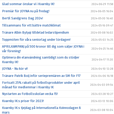
Glad sommar önskar vi i Kvarnby IK!
2024-06-29 11:58
Premiär för JOYNA nu på fredag!
2024-06-05 16:04
Bertil Sandgrens Dag 2024!
2024-05-30 16:40
Tillsammans för ett bättre matchklimat
2024-05-16 09:47
Tränare Albin Bytyqi tilldelad ledarstipendium
2024-05-08 16:02
Toppmöten för våra seniorlag under lördagen!
2024-05-03 14:25
APRILKAMPANJ på 500 kronor till dig som säljer JOYNA i
2024-04-25 14:46
vår förening!
Optimera din elanvändning samtidigt som du stödjer
2024-04-17 11:20
Kvarnby IK!
JOYNA - Nu kör vi!
2024-04-10 12:28
Tränare Patrik Boij inför seriepremiären av SM för F17
2024-04-06 16:18
Fortsatt 25% rabatt på fotbollsprodukter under april
2024-04-03 09:54
månad för medlemmar i Kvarnby IK
Nystarten av Fotbollsskolan vecka 15!
2024-03-28 10:27
Kvarnby IK:s priser för 2023!
2024-03-13 10:06
Kvarnby IK:s tjejdag på Internationella Kvinnodagen 8
2024-03-08 10:04
mars