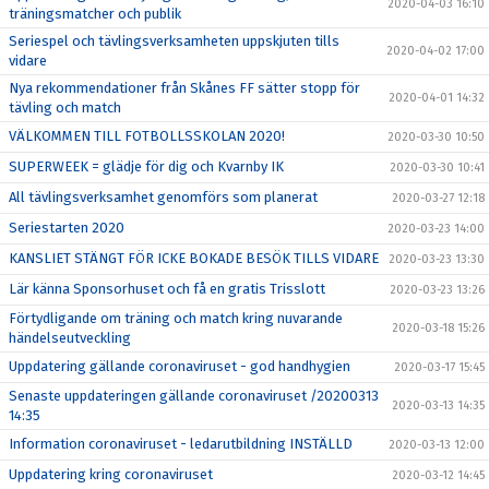
2020-04-03 16:10
träningsmatcher och publik
Seriespel och tävlingsverksamheten uppskjuten tills
2020-04-02 17:00
vidare
Nya rekommendationer från Skånes FF sätter stopp för
2020-04-01 14:32
tävling och match
VÄLKOMMEN TILL FOTBOLLSSKOLAN 2020!
2020-03-30 10:50
SUPERWEEK = glädje för dig och Kvarnby IK
2020-03-30 10:41
All tävlingsverksamhet genomförs som planerat
2020-03-27 12:18
Seriestarten 2020
2020-03-23 14:00
KANSLIET STÄNGT FÖR ICKE BOKADE BESÖK TILLS VIDARE
2020-03-23 13:30
Lär känna Sponsorhuset och få en gratis Trisslott
2020-03-23 13:26
Förtydligande om träning och match kring nuvarande
2020-03-18 15:26
händelseutveckling
Uppdatering gällande coronaviruset - god handhygien
2020-03-17 15:45
Senaste uppdateringen gällande coronaviruset /20200313
2020-03-13 14:35
14:35
Information coronaviruset - ledarutbildning INSTÄLLD
2020-03-13 12:00
Uppdatering kring coronaviruset
2020-03-12 14:45