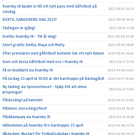
Kvarnby IK bjuder in till ett nytt pass med Gåfotboll på
2022-05-13 10:33
söndag
BERTIL SANDGRENS DAG 2022!
2022-05-10 19:45
Tävlingen är igång!
2022-05-10 11:18
Grattis Kvarnby IK - 116 år idag!
2022-05-06 13:30
Stort grattis Emilia, Maya och Melly
2022-05-05 18:59
Efter premiären med gåfotboll kommer här ett nytt datum
2022-05-04 16:42
Kom och testa Gåfotboll med oss i Kvarnby IK
2022-04-27 21:15
Få en biobiljett via Kvarnby IK
2022-04-26 14:03
På lördag 23 april kl 10:00 är det barnloppis på Bäckagård!
2022-04-21 16:00
Ny tävling via Sponsorhuset - hjälp KIK att vinna
2022-04-21 11:54
prispengar!
Påskstängt på kansliet
2022-04-14 12:00
Påskens stora bingofest!
2022-04-13 15:30
Påskkampanj via Kvarnby IK
2022-04-13 10:55
Välkommen på Kvarnby IK:s barnloppis 23 april
2022-04-06 12:25
Vårtecken: Nystart för Fotbollsskolan i Kvarnby IK
2022-04-05 19:31