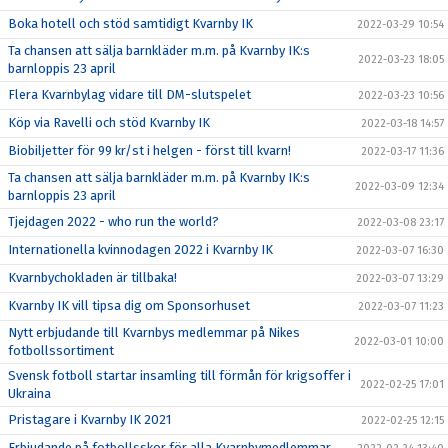
Boka hotell och stöd samtidigt Kvarnby IK
2022-03-29 10:54
Ta chansen att sälja barnkläder m.m. på Kvarnby IK:s
2022-03-23 18:05
barnloppis 23 april
Flera Kvarnbylag vidare till DM-slutspelet
2022-03-23 10:56
Köp via Ravelli och stöd Kvarnby IK
2022-03-18 14:57
Biobiljetter för 99 kr/st i helgen - först till kvarn!
2022-03-17 11:36
Ta chansen att sälja barnkläder m.m. på Kvarnby IK:s
2022-03-09 12:34
barnloppis 23 april
Tjejdagen 2022 - who run the world?
2022-03-08 23:17
Internationella kvinnodagen 2022 i Kvarnby IK
2022-03-07 16:30
Kvarnbychokladen är tillbaka!
2022-03-07 13:29
Kvarnby IK vill tipsa dig om Sponsorhuset
2022-03-07 11:23
Nytt erbjudande till Kvarnbys medlemmar på Nikes
2022-03-01 10:00
fotbollssortiment
Svensk fotboll startar insamling till förmån för krigsoffer i
2022-02-25 17:01
Ukraina
Pristagare i Kvarnby IK 2021
2022-02-25 12:15
Erbjudande på fotbollsskor för alla Kvarnbymedlemmar