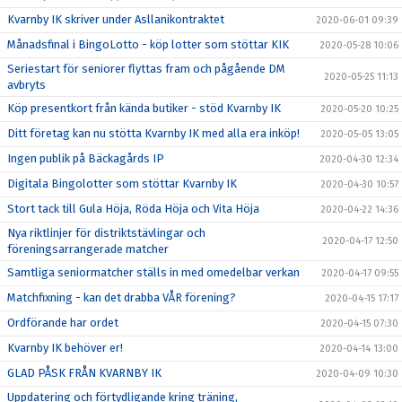
Kvarnby IK skriver under Asllanikontraktet
2020-06-01 09:39
Månadsfinal i BingoLotto - köp lotter som stöttar KIK
2020-05-28 10:06
Seriestart för seniorer flyttas fram och pågående DM
2020-05-25 11:13
avbryts
Köp presentkort från kända butiker - stöd Kvarnby IK
2020-05-20 10:25
Ditt företag kan nu stötta Kvarnby IK med alla era inköp!
2020-05-05 13:05
Ingen publik på Bäckagårds IP
2020-04-30 12:34
Digitala Bingolotter som stöttar Kvarnby IK
2020-04-30 10:57
Stort tack till Gula Höja, Röda Höja och Vita Höja
2020-04-22 14:36
Nya riktlinjer för distriktstävlingar och
2020-04-17 12:50
föreningsarrangerade matcher
Samtliga seniormatcher ställs in med omedelbar verkan
2020-04-17 09:55
Matchfixning - kan det drabba VÅR förening?
2020-04-15 17:17
Ordförande har ordet
2020-04-15 07:30
Kvarnby IK behöver er!
2020-04-14 13:00
GLAD PÅSK FRÅN KVARNBY IK
2020-04-09 10:30
Uppdatering och förtydligande kring träning,