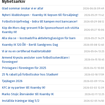
Nyhetsarkiv
Glad sommar önskar vi er alla!
2026-06-26 09:49
Nyhet i klubbshopen - Kvarnby IK-kepsen till försäljning!
2026-05-29 11:42
Fotbollströjefredag - bidra till kampen mot barncancer!
2026-05-29 08:12
Köp din Mors dag-present från Sponsorhuset och stötta
2026-05-27 10:06
Kvarnby IK!
Alla ska se – kostnadsfria aktivitetsglasögon för barn
2026-05-21 14:29
Kvarnby IK 120 ÅR - Bertil Sandgrens Dag
2026-05-08 12:40
Vi är nu en certifierad Kvalitetsklubb!
2026-05-04 13:25
Armend Kryeziu ansluter som fotbollsutvecklare i
2026-04-15 10:45
föreningen!
Pristagare i föreningen för 2025
2026-04-13 10:00
25 % rabatt på fotbollsskor hos Stadium!
2026-03-18 17:59
Tjejdagen 2026
2026-03-09 17:34
KFC är ny partner till Kvarnby IK!
2026-03-03 12:39
Marko Stojic återvänder till Kvarnby IK
2026-02-11 12:25
Inställda träningar idag 5/2
2026-02-05 14:50