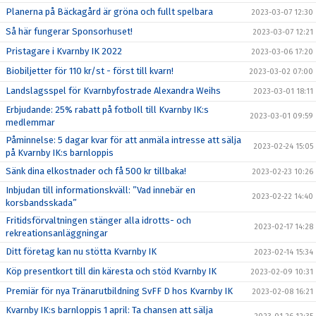
Planerna på Bäckagård är gröna och fullt spelbara
2023-03-07 12:30
Så här fungerar Sponsorhuset!
2023-03-07 12:21
Pristagare i Kvarnby IK 2022
2023-03-06 17:20
Biobiljetter för 110 kr/st - först till kvarn!
2023-03-02 07:00
Landslagsspel för Kvarnbyfostrade Alexandra Weihs
2023-03-01 18:11
Erbjudande: 25% rabatt på fotboll till Kvarnby IK:s
2023-03-01 09:59
medlemmar
Påminnelse: 5 dagar kvar för att anmäla intresse att sälja
2023-02-24 15:05
på Kvarnby IK:s barnloppis
Sänk dina elkostnader och få 500 kr tillbaka!
2023-02-23 10:26
Inbjudan till informationskväll: ”Vad innebär en
2023-02-22 14:40
korsbandsskada”
Fritidsförvaltningen stänger alla idrotts- och
2023-02-17 14:28
rekreationsanläggningar
Ditt företag kan nu stötta Kvarnby IK
2023-02-14 15:34
Köp presentkort till din käresta och stöd Kvarnby IK
2023-02-09 10:31
Premiär för nya Tränarutbildning SvFF D hos Kvarnby IK
2023-02-08 16:21
Kvarnby IK:s barnloppis 1 april: Ta chansen att sälja