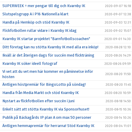
SUPERWEEK = mer pengar till dig och Kvarnby IK
2020-09-07 16:18
Slutspelsgrupp A i P16 Nationella klart
2020-09-07 12:38
Handla på Hemköp och stöd Kvarnby IK
2020-09-03 12:31
Flickfotbollen rullar vidare i Kvarnby IK idag
2020-09-02 15:07
Kvarnby IK startar projektet "Barnfotbollscoachen"
2020-09-01 14:30
Ditt företag kan nu stötta Kvarnby IK med alla era inköp!
2020-08-28 12:10
Ikväll är det återigen dags för succén med flickträning
2020-08-26 14:29
Kvarnby IK söker ideell fotograf
2020-08-26 09:59
Vi vet att du vet men här kommer en påminnelse inför
2020-08-20 11:50
hösten
Äntligen höstpremiär för BingoLotto på söndag!
2020-08-20 11:45
Handla från Media Markt och stöd Kvarnby IK
2020-08-20 10:59
Nystart av flickfotbollen efter succén i juni
2020-08-18 14:50
Enkelt sätt att stötta Kvarnby IK via Sponsorhuset!
2020-08-15 10:36
Publik på Bäckagårds IP plan A om max 50 personer
2020-08-14 10:26
Äntligen hemmapremiär för herrarna! Stöd Kvarnby IK
2020-08-04 11:01