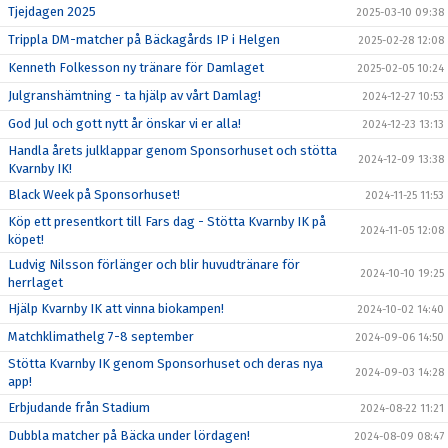
Tjejdagen 2025
2025-03-10 09:38
Trippla DM-matcher på Bäckagårds IP i Helgen
2025-02-28 12:08
Kenneth Folkesson ny tränare för Damlaget
2025-02-05 10:24
Julgranshämtning - ta hjälp av vårt Damlag!
2024-12-27 10:53
God Jul och gott nytt år önskar vi er alla!
2024-12-23 13:13
Handla årets julklappar genom Sponsorhuset och stötta
2024-12-09 13:38
Kvarnby IK!
Black Week på Sponsorhuset!
2024-11-25 11:53
Köp ett presentkort till Fars dag - Stötta Kvarnby IK på
2024-11-05 12:08
köpet!
Ludvig Nilsson förlänger och blir huvudtränare för
2024-10-10 19:25
herrlaget
Hjälp Kvarnby IK att vinna biokampen!
2024-10-02 14:40
Matchklimathelg 7-8 september
2024-09-06 14:50
Stötta Kvarnby IK genom Sponsorhuset och deras nya
2024-09-03 14:28
app!
Erbjudande från Stadium
2024-08-22 11:21
Dubbla matcher på Bäcka under lördagen!
2024-08-09 08:47