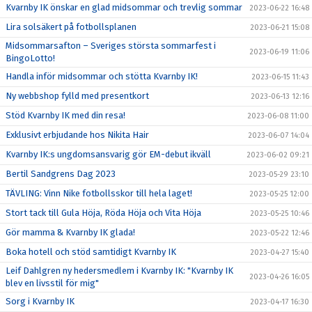
Kvarnby IK önskar en glad midsommar och trevlig sommar
2023-06-22 16:48
Lira solsäkert på fotbollsplanen
2023-06-21 15:08
Midsommarsafton – Sveriges största sommarfest i
2023-06-19 11:06
BingoLotto!
Handla inför midsommar och stötta Kvarnby IK!
2023-06-15 11:43
Ny webbshop fylld med presentkort
2023-06-13 12:16
Stöd Kvarnby IK med din resa!
2023-06-08 11:00
Exklusivt erbjudande hos Nikita Hair
2023-06-07 14:04
Kvarnby IK:s ungdomsansvarig gör EM-debut ikväll
2023-06-02 09:21
Bertil Sandgrens Dag 2023
2023-05-29 23:10
TÄVLING: Vinn Nike fotbollsskor till hela laget!
2023-05-25 12:00
Stort tack till Gula Höja, Röda Höja och Vita Höja
2023-05-25 10:46
Gör mamma & Kvarnby IK glada!
2023-05-22 12:46
Boka hotell och stöd samtidigt Kvarnby IK
2023-04-27 15:40
Leif Dahlgren ny hedersmedlem i Kvarnby IK: "Kvarnby IK
2023-04-26 16:05
blev en livsstil för mig"
Sorg i Kvarnby IK
2023-04-17 16:30