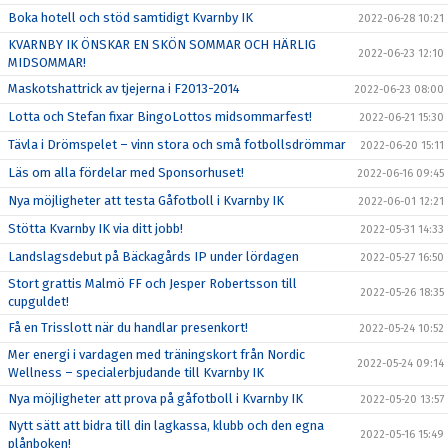
Boka hotell och stöd samtidigt Kvarnby IK
2022-06-28 10:21
KVARNBY IK ÖNSKAR EN SKÖN SOMMAR OCH HÄRLIG
2022-06-23 12:10
MIDSOMMAR!
Maskotshattrick av tjejerna i F2013-2014
2022-06-23 08:00
Lotta och Stefan fixar BingoLottos midsommarfest!
2022-06-21 15:30
Tävla i Drömspelet – vinn stora och små fotbollsdrömmar
2022-06-20 15:11
Läs om alla fördelar med Sponsorhuset!
2022-06-16 09:45
Nya möjligheter att testa Gåfotboll i Kvarnby IK
2022-06-01 12:21
Stötta Kvarnby IK via ditt jobb!
2022-05-31 14:33
Landslagsdebut på Bäckagårds IP under lördagen
2022-05-27 16:50
Stort grattis Malmö FF och Jesper Robertsson till
2022-05-26 18:35
cupguldet!
Få en Trisslott när du handlar presenkort!
2022-05-24 10:52
Mer energi i vardagen med träningskort från Nordic
2022-05-24 09:14
Wellness – specialerbjudande till Kvarnby IK
Nya möjligheter att prova på gåfotboll i Kvarnby IK
2022-05-20 13:57
Nytt sätt att bidra till din lagkassa, klubb och den egna
2022-05-16 15:49
plånboken!