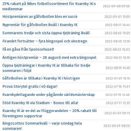
25% rabatt på Nikes fotbollssortiment för Kvarnby IK:s
2022-09-08 09:50
medlemmar
Höstpremiären av gåfotbollen blev en succé
2022-09-01 15:05
Nypremiär för gåfotbollen ikväll i Kvarnby IK
2022-08-31 14:44
Sommarens tredje och sista öppna tjejträning ikväll
2022-08-30 15:05
Firandet fortsätter – fyra bingospel och vinstregn
2022-08-30 13:55
Få en gåva från Sponsorhuset!
2022-08-23 16:03
Äntligen höstpremiär – 28 augusti med extra bingospel
2022-08-23 10:51
Öppna tjejträningar i Kvarnby IK är tillbaka för tredje
2022-08-15 14:45
sommaren i följd
Gåfotbollen är tillbaka i Kvarnby IK i höst igen
2022-07-29 15:15
Prova Storytel gratis i 40 dagar!
2022-07-16 11:01
Kvarnbydeltagande under pågående världsmästerskap
2022-07-15 12:40
Stöd Kvarnby IK via Stadium - Bonus till alla!
2022-07-11 12:35
Kvarnby IK är en del av Flüggerandelen – 20% rabatt till
2022-07-01 09:11
föreningens supportrar
BingoLottos Sommarkväll – varje söndag hela
2022-06-29 08:20
sommaren!