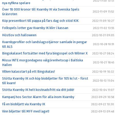
2022-11-20 13:13
nya nyfikna spelare
Över 18 000 kronor till Kvarnby IK via Svenska Spels
2022-11-09 11:52
Gräsroten
Köp presentkort till pappa på fars dag och stöd KIK
2022-11-09 10:27
Folkspels lotter gav Kvarnby IK klirr i kassan
2022-11-02 13:55
Höstlov och halloween
2022-10-31 09:05
Kvarnbyprofiler och landslagsstjärnor samlade in pengar
2022-10-28 10:51
till ALS
Bingokalaset fortsätter med fyra bingospel och Wilmer X
2022-10-27 08:24
Missa INTE morgondagens välgörenhetscup i Baltiska
2022-10-21 18:45
Hallen
Vilken kalasstart på ett Bingokalas!
2022-10-19 10:32
Stötta Kvarnby IK och köp biobiljetter för 105 kr/st - först
2022-10-13 11:04
till kvarn!
Stötta Kvarnby IK helt kostnadsfritt via ditt jobb!
2022-10-04 11:07
Kampanj hos Sector Alarm för alla inom Kvarnby
2022-09-29 10:58
Få en biobiljett via Kvarnby IK
2022-09-22 10:30
Vinn biljetter till MFF med laget!
2022-09-13 09:48