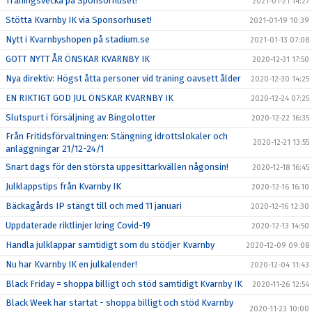
Träningsvecka på Sponsorhuset!
2021-01-21 14:27
Stötta Kvarnby IK via Sponsorhuset!
2021-01-19 10:39
Nytt i Kvarnbyshopen på stadium.se
2021-01-13 07:08
GOTT NYTT ÅR ÖNSKAR KVARNBY IK
2020-12-31 17:50
Nya direktiv: Högst åtta personer vid träning oavsett ålder
2020-12-30 14:25
EN RIKTIGT GOD JUL ÖNSKAR KVARNBY IK
2020-12-24 07:25
Slutspurt i försäljning av Bingolotter
2020-12-22 16:35
Från Fritidsförvaltningen: Stängning idrottslokaler och
2020-12-21 13:55
anläggningar 21/12-24/1
Snart dags för den största uppesittarkvällen någonsin!
2020-12-18 16:45
Julklappstips från Kvarnby IK
2020-12-16 16:10
Bäckagårds IP stängt till och med 11 januari
2020-12-16 12:30
Uppdaterade riktlinjer kring Covid-19
2020-12-13 14:50
Handla julklappar samtidigt som du stödjer Kvarnby
2020-12-09 09:08
Nu har Kvarnby IK en julkalender!
2020-12-04 11:43
Black Friday = shoppa billigt och stöd samtidigt Kvarnby IK
2020-11-26 12:54
Black Week har startat - shoppa billigt och stöd Kvarnby
2020-11-23 10:00