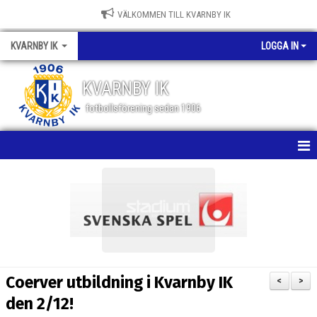
VÄLKOMMEN TILL KVARNBY IK
KVARNBY IK
LOGGA IN
KVARNBY IK
fotbollsförening sedan 1906
HEM
NYHETER
KALENDER
OM KLUBBEN
Coerver utbildning i Kvarnby IK
<
>
BILDGALLERI
den 2/12!