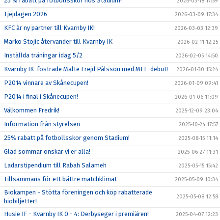
25 % rabatt på fotbollsskor hos Stadium!
2026-03-18 17:59
Tjejdagen 2026
2026-03-09 17:34
KFC är ny partner till Kvarnby IK!
2026-03-03 12:39
Marko Stojic återvänder till Kvarnby IK
2026-02-11 12:25
Inställda träningar idag 5/2
2026-02-05 14:50
Kvarnby IK-fostrade Malte Frejd Pålsson med MFF-debut!
2026-01-30 15:24
P2014 vinnare av Skånecupen!
2026-01-09 09:41
P2014 i final i Skånecupen!
2026-01-06 11:09
Välkommen Fredrik!
2025-12-09 23:04
Information från styrelsen
2025-10-24 17:57
25% rabatt på fotbollsskor genom Stadium!
2025-08-15 11:14
Glad sommar önskar vi er alla!
2025-06-27 11:31
Ladarstipendium till Rabah Salameh
2025-05-15 15:42
Tillsammans för ett bättre matchklimat
2025-05-09 10:34
Biokampen - Stötta föreningen och köp rabatterade
2025-05-08 12:58
biobiljetter!
Husie IF - Kvarnby IK 0 - 4: Derbyseger i premiären!
2025-04-07 12:23