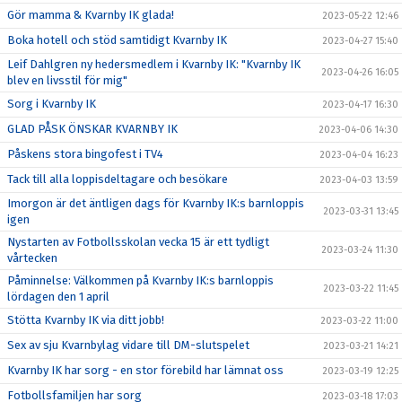
Gör mamma & Kvarnby IK glada!
2023-05-22 12:46
Boka hotell och stöd samtidigt Kvarnby IK
2023-04-27 15:40
Leif Dahlgren ny hedersmedlem i Kvarnby IK: "Kvarnby IK
2023-04-26 16:05
blev en livsstil för mig"
Sorg i Kvarnby IK
2023-04-17 16:30
GLAD PÅSK ÖNSKAR KVARNBY IK
2023-04-06 14:30
Påskens stora bingofest i TV4
2023-04-04 16:23
Tack till alla loppisdeltagare och besökare
2023-04-03 13:59
Imorgon är det äntligen dags för Kvarnby IK:s barnloppis
2023-03-31 13:45
igen
Nystarten av Fotbollsskolan vecka 15 är ett tydligt
2023-03-24 11:30
vårtecken
Påminnelse: Välkommen på Kvarnby IK:s barnloppis
2023-03-22 11:45
lördagen den 1 april
Stötta Kvarnby IK via ditt jobb!
2023-03-22 11:00
Sex av sju Kvarnbylag vidare till DM-slutspelet
2023-03-21 14:21
Kvarnby IK har sorg - en stor förebild har lämnat oss
2023-03-19 12:25
Fotbollsfamiljen har sorg
2023-03-18 17:03