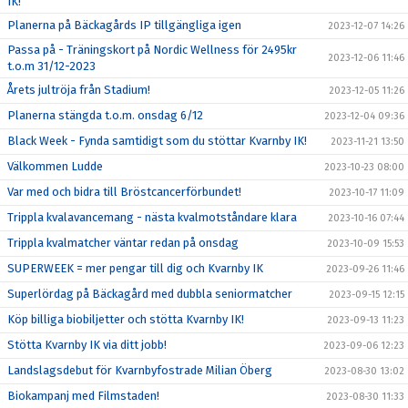
IK!
Planerna på Bäckagårds IP tillgängliga igen
2023-12-07 14:26
Passa på - Träningskort på Nordic Wellness för 2495kr
2023-12-06 11:46
t.o.m 31/12-2023
Årets jultröja från Stadium!
2023-12-05 11:26
Planerna stängda t.o.m. onsdag 6/12
2023-12-04 09:36
Black Week - Fynda samtidigt som du stöttar Kvarnby IK!
2023-11-21 13:50
Välkommen Ludde
2023-10-23 08:00
Var med och bidra till Bröstcancerförbundet!
2023-10-17 11:09
Trippla kvalavancemang - nästa kvalmotståndare klara
2023-10-16 07:44
Trippla kvalmatcher väntar redan på onsdag
2023-10-09 15:53
SUPERWEEK = mer pengar till dig och Kvarnby IK
2023-09-26 11:46
Superlördag på Bäckagård med dubbla seniormatcher
2023-09-15 12:15
Köp billiga biobiljetter och stötta Kvarnby IK!
2023-09-13 11:23
Stötta Kvarnby IK via ditt jobb!
2023-09-06 12:23
Landslagsdebut för Kvarnbyfostrade Milian Öberg
2023-08-30 13:02
Biokampanj med Filmstaden!
2023-08-30 11:33