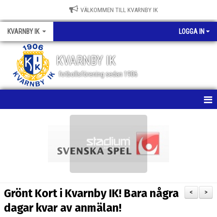
VÄLKOMMEN TILL KVARNBY IK
KVARNBY IK
LOGGA IN
KVARNBY IK
fotbollsförening sedan 1906
HEM
NYHETER
KALENDER
OM KLUBBEN
Grönt Kort i Kvarnby IK! Bara några
<
>
BILDGALLERI
dagar kvar av anmälan!