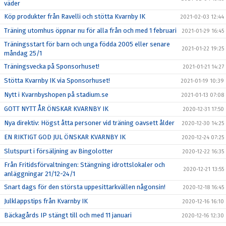
väder
Köp produkter från Ravelli och stötta Kvarnby IK
2021-02-03 12:44
Träning utomhus öppnar nu för alla från och med 1 februari
2021-01-29 16:45
Träningsstart för barn och unga födda 2005 eller senare
2021-01-22 19:25
måndag 25/1
Träningsvecka på Sponsorhuset!
2021-01-21 14:27
Stötta Kvarnby IK via Sponsorhuset!
2021-01-19 10:39
Nytt i Kvarnbyshopen på stadium.se
2021-01-13 07:08
GOTT NYTT ÅR ÖNSKAR KVARNBY IK
2020-12-31 17:50
Nya direktiv: Högst åtta personer vid träning oavsett ålder
2020-12-30 14:25
EN RIKTIGT GOD JUL ÖNSKAR KVARNBY IK
2020-12-24 07:25
Slutspurt i försäljning av Bingolotter
2020-12-22 16:35
Från Fritidsförvaltningen: Stängning idrottslokaler och
2020-12-21 13:55
anläggningar 21/12-24/1
Snart dags för den största uppesittarkvällen någonsin!
2020-12-18 16:45
Julklappstips från Kvarnby IK
2020-12-16 16:10
Bäckagårds IP stängt till och med 11 januari
2020-12-16 12:30