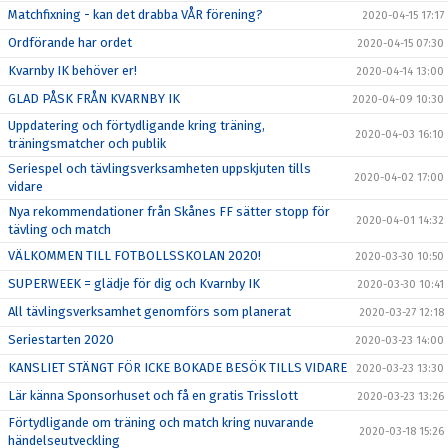
Matchfixning - kan det drabba VÅR förening?
2020-04-15 17:17
Ordförande har ordet
2020-04-15 07:30
Kvarnby IK behöver er!
2020-04-14 13:00
GLAD PÅSK FRÅN KVARNBY IK
2020-04-09 10:30
Uppdatering och förtydligande kring träning,
2020-04-03 16:10
träningsmatcher och publik
Seriespel och tävlingsverksamheten uppskjuten tills
2020-04-02 17:00
vidare
Nya rekommendationer från Skånes FF sätter stopp för
2020-04-01 14:32
tävling och match
VÄLKOMMEN TILL FOTBOLLSSKOLAN 2020!
2020-03-30 10:50
SUPERWEEK = glädje för dig och Kvarnby IK
2020-03-30 10:41
All tävlingsverksamhet genomförs som planerat
2020-03-27 12:18
Seriestarten 2020
2020-03-23 14:00
KANSLIET STÄNGT FÖR ICKE BOKADE BESÖK TILLS VIDARE
2020-03-23 13:30
Lär känna Sponsorhuset och få en gratis Trisslott
2020-03-23 13:26
Förtydligande om träning och match kring nuvarande
2020-03-18 15:26
händelseutveckling