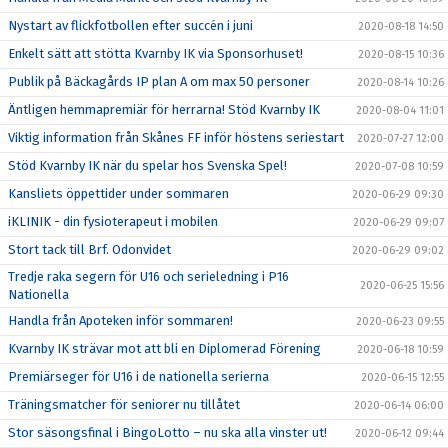
Nystart av flickfotbollen efter succén i juni
2020-08-18 14:50
Enkelt sätt att stötta Kvarnby IK via Sponsorhuset!
2020-08-15 10:36
Publik på Bäckagårds IP plan A om max 50 personer
2020-08-14 10:26
Äntligen hemmapremiär för herrarna! Stöd Kvarnby IK
2020-08-04 11:01
Viktig information från Skånes FF inför höstens seriestart
2020-07-27 12:00
Stöd Kvarnby IK när du spelar hos Svenska Spel!
2020-07-08 10:59
Kansliets öppettider under sommaren
2020-06-29 09:30
iKLINIK - din fysioterapeut i mobilen
2020-06-29 09:07
Stort tack till Brf. Odonvidet
2020-06-29 09:02
Tredje raka segern för U16 och serieledning i P16
2020-06-25 15:56
Nationella
Handla från Apoteken inför sommaren!
2020-06-23 09:55
Kvarnby IK strävar mot att bli en Diplomerad Förening
2020-06-18 10:59
Premiärseger för U16 i de nationella serierna
2020-06-15 12:55
Träningsmatcher för seniorer nu tillåtet
2020-06-14 06:00
Stor säsongsfinal i BingoLotto – nu ska alla vinster ut!
2020-06-12 09:44