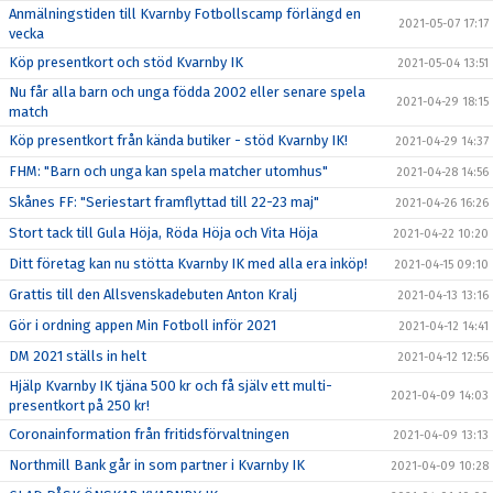
Anmälningstiden till Kvarnby Fotbollscamp förlängd en
2021-05-07 17:17
vecka
Köp presentkort och stöd Kvarnby IK
2021-05-04 13:51
Nu får alla barn och unga födda 2002 eller senare spela
2021-04-29 18:15
match
Köp presentkort från kända butiker - stöd Kvarnby IK!
2021-04-29 14:37
FHM: "Barn och unga kan spela matcher utomhus"
2021-04-28 14:56
Skånes FF: "Seriestart framflyttad till 22-23 maj"
2021-04-26 16:26
Stort tack till Gula Höja, Röda Höja och Vita Höja
2021-04-22 10:20
Ditt företag kan nu stötta Kvarnby IK med alla era inköp!
2021-04-15 09:10
Grattis till den Allsvenskadebuten Anton Kralj
2021-04-13 13:16
Gör i ordning appen Min Fotboll inför 2021
2021-04-12 14:41
DM 2021 ställs in helt
2021-04-12 12:56
Hjälp Kvarnby IK tjäna 500 kr och få själv ett multi-
2021-04-09 14:03
presentkort på 250 kr!
Coronainformation från fritidsförvaltningen
2021-04-09 13:13
Northmill Bank går in som partner i Kvarnby IK
2021-04-09 10:28