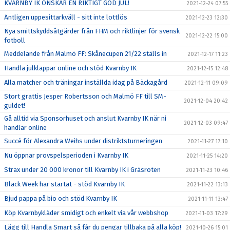
KVARNBY IK ÖNSKAR EN RIKTIGT GOD JUL!
2021-12-24 07:55
Äntligen uppesittarkväll - sitt inte lottlös
2021-12-23 12:30
Nya smittskyddsåtgärder från FHM och riktlinjer för svensk
2021-12-22 15:00
fotboll
Meddelande från Malmö FF: Skånecupen 21/22 ställs in
2021-12-17 11:23
Handla julklappar online och stöd Kvarnby IK
2021-12-15 12:48
Alla matcher och träningar inställda idag på Bäckagård
2021-12-11 09:09
Stort grattis Jesper Robertsson och Malmö FF till SM-
2021-12-04 20:42
guldet!
Gå alltid via Sponsorhuset och anslut Kvarnby IK när ni
2021-12-03 09:47
handlar online
Succé för Alexandra Weihs under distriktsturneringen
2021-11-27 17:10
Nu öppnar provspelsperioden i Kvarnby IK
2021-11-25 14:20
Strax under 20 000 kronor till Kvarnby IK i Gräsroten
2021-11-23 10:46
Black Week har startat - stöd Kvarnby IK
2021-11-22 13:13
Bjud pappa på bio och stöd Kvarnby IK
2021-11-11 13:47
Köp Kvarnbykläder smidigt och enkelt via vår webbshop
2021-11-03 17:29
Lägg till Handla Smart så får du pengar tillbaka på alla köp!
2021-10-26 15:01