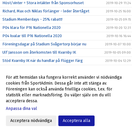
Höst/vinter = Stora intäkter från Sponsorhuset
2019-10-29 11:24
Richard, Max och Niklas förlänger - leder återtåget
2019-10-25 16:00
Stadium Memberdays - 25% rabatt!
2019-10-25 09:15
P04 klara för P16 Nationella 2020
2019-10-20 12:31
P04 kvalar till P16 Nationella 2020
2019-10-16 16:44
Föreningsdagar på Stadium Svågertorp börjar nu
2019-10-07 10:00
Ulf Jansson om återkomsten till Kvarnby IK
2019-10-05 09:00
Stöd Kvarnby IK när du handlar på Flügger Färg
2019-10-04 12:29
Välkommen tillbaka till Kvarnby IK, Ulf Jansson!
2019-10-04 09:30
Grymt helgerbjudande till alla i Kvarnby IK
För att hemsidan ska fungera korrekt använder vi nödvändiga
2019-09-27 17:55
cookies från SportAdmin. Dessa går inte att stänga av.
Fantastiskt erbjudande från Kvarnby IK
2019-09-23 10:20
Föreningen kan också använda frivilliga cookies, t.ex. för
Min Fotboll - den nya appen i svensk fotboll
2019-09-22 09:35
statistik eller marknadsföring. Du väljer själv om du vill
acceptera dessa.
ALLA SKA SE!
2019-09-12 09:46
Anpassa dina val
SUPERWEEK = mer pengar till dig och Kvarnby IK
2019-09-09 13:34
Veokameran är här!
2019-08-27 11:46
Acceptera nödvändiga
Acceptera alla
Är du vår nya medarbetare?
2019-08-23 16:00