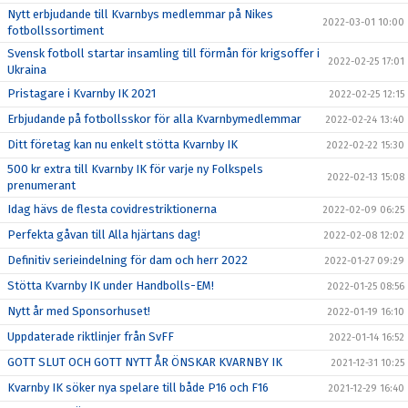
Nytt erbjudande till Kvarnbys medlemmar på Nikes
2022-03-01 10:00
fotbollssortiment
Svensk fotboll startar insamling till förmån för krigsoffer i
2022-02-25 17:01
Ukraina
Pristagare i Kvarnby IK 2021
2022-02-25 12:15
Erbjudande på fotbollsskor för alla Kvarnbymedlemmar
2022-02-24 13:40
Ditt företag kan nu enkelt stötta Kvarnby IK
2022-02-22 15:30
500 kr extra till Kvarnby IK för varje ny Folkspels
2022-02-13 15:08
prenumerant
Idag hävs de flesta covidrestriktionerna
2022-02-09 06:25
Perfekta gåvan till Alla hjärtans dag!
2022-02-08 12:02
Definitiv serieindelning för dam och herr 2022
2022-01-27 09:29
Stötta Kvarnby IK under Handbolls-EM!
2022-01-25 08:56
Nytt år med Sponsorhuset!
2022-01-19 16:10
Uppdaterade riktlinjer från SvFF
2022-01-14 16:52
GOTT SLUT OCH GOTT NYTT ÅR ÖNSKAR KVARNBY IK
2021-12-31 10:25
Kvarnby IK söker nya spelare till både P16 och F16
2021-12-29 16:40