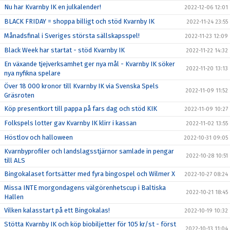
Nu har Kvarnby IK en julkalender!
2022-12-06 12:01
BLACK FRIDAY = shoppa billigt och stöd Kvarnby IK
2022-11-24 23:55
Månadsfinal i Sveriges största sällskapsspel!
2022-11-23 12:09
Black Week har startat - stöd Kvarnby IK
2022-11-22 14:32
En växande tjejverksamhet ger nya mål - Kvarnby IK söker
2022-11-20 13:13
nya nyfikna spelare
Över 18 000 kronor till Kvarnby IK via Svenska Spels
2022-11-09 11:52
Gräsroten
Köp presentkort till pappa på fars dag och stöd KIK
2022-11-09 10:27
Folkspels lotter gav Kvarnby IK klirr i kassan
2022-11-02 13:55
Höstlov och halloween
2022-10-31 09:05
Kvarnbyprofiler och landslagsstjärnor samlade in pengar
2022-10-28 10:51
till ALS
Bingokalaset fortsätter med fyra bingospel och Wilmer X
2022-10-27 08:24
Missa INTE morgondagens välgörenhetscup i Baltiska
2022-10-21 18:45
Hallen
Vilken kalasstart på ett Bingokalas!
2022-10-19 10:32
Stötta Kvarnby IK och köp biobiljetter för 105 kr/st - först
2022-10-13 11:04