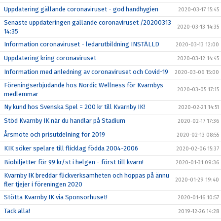
Uppdatering gällande coronaviruset - god handhygien
2020-03-17 15:45
Senaste uppdateringen gällande coronaviruset /20200313
2020-03-13 14:35
14:35
Information coronaviruset - ledarutbildning INSTÄLLD
2020-03-13 12:00
Uppdatering kring coronaviruset
2020-03-12 14:45
Information med anledning av coronaviruset och Covid-19
2020-03-06 15:00
Föreningserbjudande hos Nordic Wellness för Kvarnbys
2020-03-05 17:15
medlemmar
Ny kund hos Svenska Spel = 200 kr till Kvarnby IK!
2020-02-21 14:51
Stöd Kvarnby IK när du handlar på Stadium
2020-02-17 17:36
Årsmöte och prisutdelning för 2019
2020-02-13 08:55
KIK söker spelare till flicklag födda 2004-2006
2020-02-06 15:37
Biobiljetter för 99 kr/st i helgen - först till kvarn!
2020-01-31 09:36
Kvarnby IK breddar flickverksamheten och hoppas på ännu
2020-01-29 19:40
fler tjejer i föreningen 2020
Stötta Kvarnby IK via Sponsorhuset!
2020-01-16 10:57
Tack alla!
2019-12-26 14:28