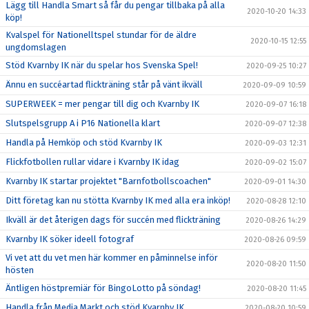
Lägg till Handla Smart så får du pengar tillbaka på alla
2020-10-20 14:33
köp!
Kvalspel för Nationelltspel stundar för de äldre
2020-10-15 12:55
ungdomslagen
Stöd Kvarnby IK när du spelar hos Svenska Spel!
2020-09-25 10:27
Ännu en succéartad flickträning står på vänt ikväll
2020-09-09 10:59
SUPERWEEK = mer pengar till dig och Kvarnby IK
2020-09-07 16:18
Slutspelsgrupp A i P16 Nationella klart
2020-09-07 12:38
Handla på Hemköp och stöd Kvarnby IK
2020-09-03 12:31
Flickfotbollen rullar vidare i Kvarnby IK idag
2020-09-02 15:07
Kvarnby IK startar projektet "Barnfotbollscoachen"
2020-09-01 14:30
Ditt företag kan nu stötta Kvarnby IK med alla era inköp!
2020-08-28 12:10
Ikväll är det återigen dags för succén med flickträning
2020-08-26 14:29
Kvarnby IK söker ideell fotograf
2020-08-26 09:59
Vi vet att du vet men här kommer en påminnelse inför
2020-08-20 11:50
hösten
Äntligen höstpremiär för BingoLotto på söndag!
2020-08-20 11:45
Handla från Media Markt och stöd Kvarnby IK
2020-08-20 10:59