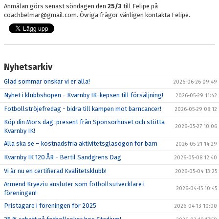
Anmälan görs senast söndagen den
25/3
till Felipe på
coachbelmar@gmail.com. Övriga frågor vänligen kontakta Felipe.
Nyhetsarkiv
Glad sommar önskar vi er alla!
2026-06-26 09:49
Nyhet i klubbshopen - Kvarnby IK-kepsen till försäljning!
2026-05-29 11:42
Fotbollströjefredag - bidra till kampen mot barncancer!
2026-05-29 08:12
Köp din Mors dag-present från Sponsorhuset och stötta
2026-05-27 10:06
Kvarnby IK!
Alla ska se – kostnadsfria aktivitetsglasögon för barn
2026-05-21 14:29
Kvarnby IK 120 ÅR - Bertil Sandgrens Dag
2026-05-08 12:40
Vi är nu en certifierad Kvalitetsklubb!
2026-05-04 13:25
Armend Kryeziu ansluter som fotbollsutvecklare i
2026-04-15 10:45
föreningen!
Pristagare i föreningen för 2025
2026-04-13 10:00