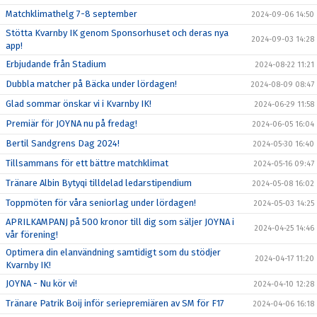
Matchklimathelg 7-8 september
2024-09-06 14:50
Stötta Kvarnby IK genom Sponsorhuset och deras nya
2024-09-03 14:28
app!
Erbjudande från Stadium
2024-08-22 11:21
Dubbla matcher på Bäcka under lördagen!
2024-08-09 08:47
Glad sommar önskar vi i Kvarnby IK!
2024-06-29 11:58
Premiär för JOYNA nu på fredag!
2024-06-05 16:04
Bertil Sandgrens Dag 2024!
2024-05-30 16:40
Tillsammans för ett bättre matchklimat
2024-05-16 09:47
Tränare Albin Bytyqi tilldelad ledarstipendium
2024-05-08 16:02
Toppmöten för våra seniorlag under lördagen!
2024-05-03 14:25
APRILKAMPANJ på 500 kronor till dig som säljer JOYNA i
2024-04-25 14:46
vår förening!
Optimera din elanvändning samtidigt som du stödjer
2024-04-17 11:20
Kvarnby IK!
JOYNA - Nu kör vi!
2024-04-10 12:28
Tränare Patrik Boij inför seriepremiären av SM för F17
2024-04-06 16:18