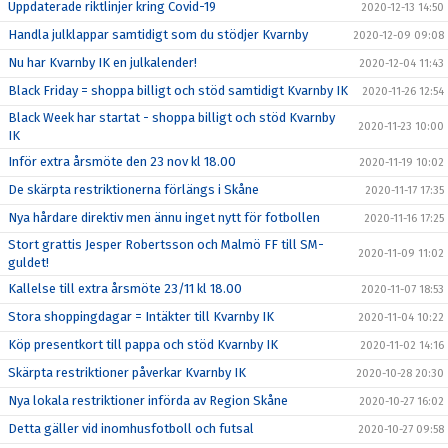
Uppdaterade riktlinjer kring Covid-19
2020-12-13 14:50
Handla julklappar samtidigt som du stödjer Kvarnby
2020-12-09 09:08
Nu har Kvarnby IK en julkalender!
2020-12-04 11:43
Black Friday = shoppa billigt och stöd samtidigt Kvarnby IK
2020-11-26 12:54
Black Week har startat - shoppa billigt och stöd Kvarnby
2020-11-23 10:00
IK
Inför extra årsmöte den 23 nov kl 18.00
2020-11-19 10:02
De skärpta restriktionerna förlängs i Skåne
2020-11-17 17:35
Nya hårdare direktiv men ännu inget nytt för fotbollen
2020-11-16 17:25
Stort grattis Jesper Robertsson och Malmö FF till SM-
2020-11-09 11:02
guldet!
Kallelse till extra årsmöte 23/11 kl 18.00
2020-11-07 18:53
Stora shoppingdagar = Intäkter till Kvarnby IK
2020-11-04 10:22
Köp presentkort till pappa och stöd Kvarnby IK
2020-11-02 14:16
Skärpta restriktioner påverkar Kvarnby IK
2020-10-28 20:30
Nya lokala restriktioner införda av Region Skåne
2020-10-27 16:02
Detta gäller vid inomhusfotboll och futsal
2020-10-27 09:58