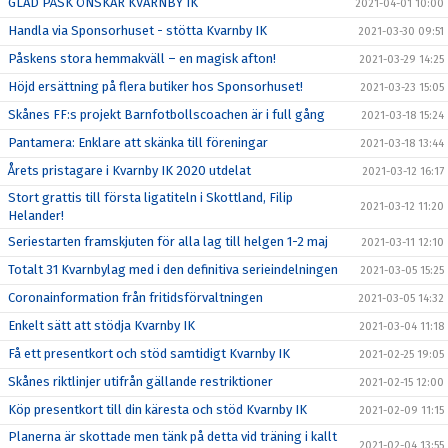
GLAD PÅSK ÖNSKAR KVARNBY IK
2021-04-01 10:00
Handla via Sponsorhuset - stötta Kvarnby IK
2021-03-30 09:51
Påskens stora hemmakväll – en magisk afton!
2021-03-29 14:25
Höjd ersättning på flera butiker hos Sponsorhuset!
2021-03-23 15:05
Skånes FF:s projekt Barnfotbollscoachen är i full gång
2021-03-18 15:24
Pantamera: Enklare att skänka till föreningar
2021-03-18 13:44
Årets pristagare i Kvarnby IK 2020 utdelat
2021-03-12 16:17
Stort grattis till första ligatiteln i Skottland, Filip
2021-03-12 11:20
Helander!
Seriestarten framskjuten för alla lag till helgen 1-2 maj
2021-03-11 12:10
Totalt 31 Kvarnbylag med i den definitiva serieindelningen
2021-03-05 15:25
Coronainformation från fritidsförvaltningen
2021-03-05 14:32
Enkelt sätt att stödja Kvarnby IK
2021-03-04 11:18
Få ett presentkort och stöd samtidigt Kvarnby IK
2021-02-25 19:05
Skånes riktlinjer utifrån gällande restriktioner
2021-02-15 12:00
Köp presentkort till din käresta och stöd Kvarnby IK
2021-02-09 11:15
Planerna är skottade men tänk på detta vid träning i kallt
2021-02-04 13:55