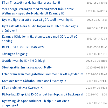
Få en Trisslott när du handlar presenkort!
2022-05-24 10:52
Mer energi i vardagen med träningskort från Nordic
2022-05-24 09:14
Wellness – specialerbjudande till Kvarnby IK
Nya möjligheter att prova på gåfotboll i Kvarnby IK
2022-05-20 13:57
Nytt sätt att bidra till din lagkassa, klubb och den egna
2022-05-16 15:49
plånboken!
Kvarnby IK bjuder in till ett nytt pass med Gåfotboll på
2022-05-13 10:33
söndag
BERTIL SANDGRENS DAG 2022!
2022-05-10 19:45
Tävlingen är igång!
2022-05-10 11:18
Grattis Kvarnby IK - 116 år idag!
2022-05-06 13:30
Stort grattis Emilia, Maya och Melly
2022-05-05 18:59
Efter premiären med gåfotboll kommer här ett nytt datum
2022-05-04 16:42
Kom och testa Gåfotboll med oss i Kvarnby IK
2022-04-27 21:15
Få en biobiljett via Kvarnby IK
2022-04-26 14:03
På lördag 23 april kl 10:00 är det barnloppis på Bäckagård!
2022-04-21 16:00
Ny tävling via Sponsorhuset - hjälp KIK att vinna
2022-04-21 11:54
prispengar!