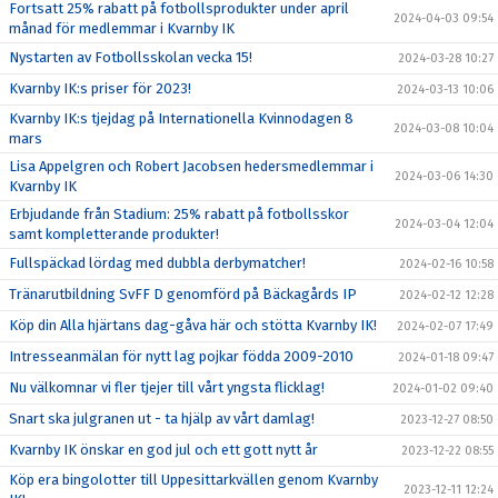
Fortsatt 25% rabatt på fotbollsprodukter under april
2024-04-03 09:54
månad för medlemmar i Kvarnby IK
Nystarten av Fotbollsskolan vecka 15!
2024-03-28 10:27
Kvarnby IK:s priser för 2023!
2024-03-13 10:06
Kvarnby IK:s tjejdag på Internationella Kvinnodagen 8
2024-03-08 10:04
mars
Lisa Appelgren och Robert Jacobsen hedersmedlemmar i
2024-03-06 14:30
Kvarnby IK
Erbjudande från Stadium: 25% rabatt på fotbollsskor
2024-03-04 12:04
samt kompletterande produkter!
Fullspäckad lördag med dubbla derbymatcher!
2024-02-16 10:58
Tränarutbildning SvFF D genomförd på Bäckagårds IP
2024-02-12 12:28
Köp din Alla hjärtans dag-gåva här och stötta Kvarnby IK!
2024-02-07 17:49
Intresseanmälan för nytt lag pojkar födda 2009-2010
2024-01-18 09:47
Nu välkomnar vi fler tjejer till vårt yngsta flicklag!
2024-01-02 09:40
Snart ska julgranen ut - ta hjälp av vårt damlag!
2023-12-27 08:50
Kvarnby IK önskar en god jul och ett gott nytt år
2023-12-22 08:55
Köp era bingolotter till Uppesittarkvällen genom Kvarnby
2023-12-11 12:24