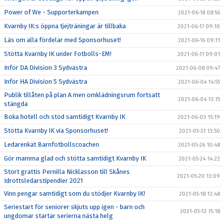
Power of We - Supporterkampen
2021-06-18 08:56
Kvarnby IK:s öppna tjejträningar är tillbaka
2021-06-17 09:10
Läs om alla fördelar med Sponsorhuset!
2021-06-16 09:11
Stötta Kvarnby IK under Fotbolls-EM!
2021-06-11 09:01
Inför DA Division 3 Sydvästra
2021-06-08 09:47
Inför HA Division 5 Sydvästra
2021-06-04 14:55
Publik tillåten på plan A men omklädningsrum fortsatt
2021-06-04 13:15
stängda
Boka hotell och stöd samtidigt Kvarnby IK
2021-06-03 15:19
Stötta Kvarnby IK via Sponsorhuset!
2021-05-31 13:50
Ledarenkät Barnfotbollscoachen
2021-05-26 10:48
Gör mamma glad och stötta samtidigt Kvarnby IK
2021-05-24 14:22
Stort grattis Pernilla Nicklasson till Skånes
2021-05-20 13:09
Idrottsledarstipendier 2021
Vinn pengar samtidigt som du stödjer Kvarnby IK!
2021-05-18 12:48
Seriestart för seniorer skjuts upp igen - barn och
2021-05-12 15:18
ungdomar startar serierna nästa helg