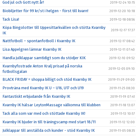
God jul och Gott nytt år!
2019-12-24 10:15
Biobiljetter för 99 kr/st i helgen - först till kvarn!
2019-12-20 10:18
Tack Lisa!
2019-12-18 08:56
Köpa Bingolotter till Uppesittarkvällen och stötta Kvarnby
2019-12-17 17:37
IK
Nattfotboll – spontanfotboll i Kvarnby IK
2019-12-17 08:42
Lisa Appelgren lämnar Kvarnby IK
2019-12-11 07:40
Handla julklappar samtidigt som du stödjer KIK
2019-12-10 09:52
Kvarnbyfostrade Anton Kralj prisad på norska
2019-12-05 09:10
fotbollsgalan
BLACK FRIDAY = shoppa billigt och stöd Kvarnby IK
2019-11-29 09:00
Provträna med Kvarnby IK U – U16, U17 och U19
2019-11-25 08:30
Fantastiskt erbjudande från Kvarnby IK
2019-11-19 07:41
Kvarnby IK hälsar LeytonMassage välkomna till klubben
2019-11-18 13:07
Tack alla som var med och stöttade Kvarnby IK!
2019-11-13 10:57
Kvarnby IK bjuder in till träningscamp med start 18/11
2019-11-12 12:00
Julklappar till anställda och kunder - stöd Kvarnby IK
2019-11-05 08:35