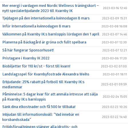
Mer energi i vardagen med Nordic Wellness träningskort –
2023-03-16 12:45
nytt specialerbjudande 2023 till Kvarnby IK
Tjejdagen på den internationella kvinnodagen 8 mars
2023-03-09 15:31
Inför Internationella kvinnodagen 8 mars
2023-03-08 16:08
Välkommen på Kvarnby IK:s barnloppis lördagen den 1 april
2023-03-07 14:46
Planerna på Bäckagård är gröna och fullt spelbara
2023-03-07 12:30
Så här fungerar Sponsorhuset!
2023-03-07 12:21
Pristagare i Kvarnby IK 2022
2023-03-06 17:20
Biobiljetter för 110 kr/st - först till kvarn!
2023-03-02 07:00
Landslagsspel för Kvarnbyfostrade Alexandra Weihs
2023-03-01 18:11
Erbjudande: 25% rabatt på fotboll till Kvarnby IK:s
2023-03-01 09:59
medlemmar
Påminnelse: 5 dagar kvar för att anmäla intresse att sälja
2023-02-24 15:05
på Kvarnby IK:s barnloppis
Sänk dina elkostnader och få 500 kr tillbaka!
2023-02-23 10:26
Inbjudan till informationskväll: ”Vad innebär en
2023-02-22 14:40
korsbandsskada”
Fritidsförvaltningen stänger alla idrotts- och