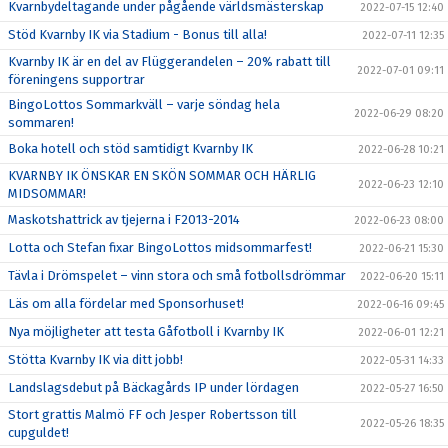
Kvarnbydeltagande under pågående världsmästerskap
2022-07-15 12:40
Stöd Kvarnby IK via Stadium - Bonus till alla!
2022-07-11 12:35
Kvarnby IK är en del av Flüggerandelen – 20% rabatt till
2022-07-01 09:11
föreningens supportrar
BingoLottos Sommarkväll – varje söndag hela
2022-06-29 08:20
sommaren!
Boka hotell och stöd samtidigt Kvarnby IK
2022-06-28 10:21
KVARNBY IK ÖNSKAR EN SKÖN SOMMAR OCH HÄRLIG
2022-06-23 12:10
MIDSOMMAR!
Maskotshattrick av tjejerna i F2013-2014
2022-06-23 08:00
Lotta och Stefan fixar BingoLottos midsommarfest!
2022-06-21 15:30
Tävla i Drömspelet – vinn stora och små fotbollsdrömmar
2022-06-20 15:11
Läs om alla fördelar med Sponsorhuset!
2022-06-16 09:45
Nya möjligheter att testa Gåfotboll i Kvarnby IK
2022-06-01 12:21
Stötta Kvarnby IK via ditt jobb!
2022-05-31 14:33
Landslagsdebut på Bäckagårds IP under lördagen
2022-05-27 16:50
Stort grattis Malmö FF och Jesper Robertsson till
2022-05-26 18:35
cupguldet!