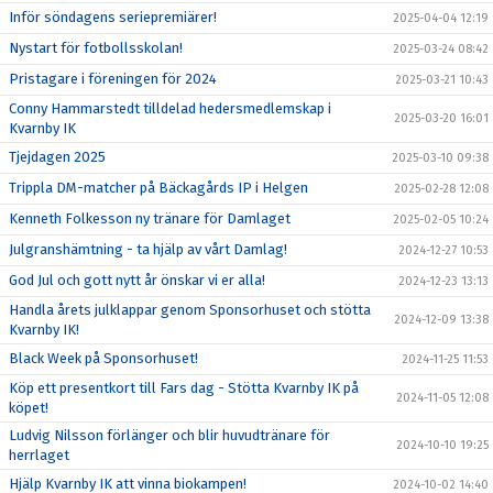
Inför söndagens seriepremiärer!
2025-04-04 12:19
Nystart för fotbollsskolan!
2025-03-24 08:42
Pristagare i föreningen för 2024
2025-03-21 10:43
Conny Hammarstedt tilldelad hedersmedlemskap i
2025-03-20 16:01
Kvarnby IK
Tjejdagen 2025
2025-03-10 09:38
Trippla DM-matcher på Bäckagårds IP i Helgen
2025-02-28 12:08
Kenneth Folkesson ny tränare för Damlaget
2025-02-05 10:24
Julgranshämtning - ta hjälp av vårt Damlag!
2024-12-27 10:53
God Jul och gott nytt år önskar vi er alla!
2024-12-23 13:13
Handla årets julklappar genom Sponsorhuset och stötta
2024-12-09 13:38
Kvarnby IK!
Black Week på Sponsorhuset!
2024-11-25 11:53
Köp ett presentkort till Fars dag - Stötta Kvarnby IK på
2024-11-05 12:08
köpet!
Ludvig Nilsson förlänger och blir huvudtränare för
2024-10-10 19:25
herrlaget
Hjälp Kvarnby IK att vinna biokampen!
2024-10-02 14:40