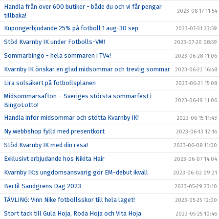
Handla från över 600 butiker - både du och vi får pengar
2023-08-17 11:54
tillbaka!
Kupongerbjudande 25% på fotboll 1 aug-30 sep
2023-07-31 23:59
Stöd Kvarnby IK under Fotbolls-VM!
2023-07-20 08:59
Sommarbingo - hela sommaren i TV4!
2023-06-28 11:06
Kvarnby IK önskar en glad midsommar och trevlig sommar
2023-06-22 16:48
Lira solsäkert på fotbollsplanen
2023-06-21 15:08
Midsommarsafton – Sveriges största sommarfest i
2023-06-19 11:06
BingoLotto!
Handla inför midsommar och stötta Kvarnby IK!
2023-06-15 11:43
Ny webbshop fylld med presentkort
2023-06-13 12:16
Stöd Kvarnby IK med din resa!
2023-06-08 11:00
Exklusivt erbjudande hos Nikita Hair
2023-06-07 14:04
Kvarnby IK:s ungdomsansvarig gör EM-debut ikväll
2023-06-02 09:21
Bertil Sandgrens Dag 2023
2023-05-29 23:10
TÄVLING: Vinn Nike fotbollsskor till hela laget!
2023-05-25 12:00
Stort tack till Gula Höja, Röda Höja och Vita Höja
2023-05-25 10:46