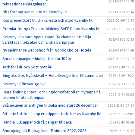
2023-02-17 14:28
rekreationsanläggningar
Ditt företag kan nu stötta Kvarnby IK
2023-02-14 15:34
Köp presentkort till din käresta och stöd Kvarnby IK
2023-02-09 10:31
Premiär för nya Tränarutbildning SvFF D hos Kvarnby IK
2023-02-08 16:21
Kvarnby IK:s barnloppis 1 april: Ta chansen att sälja
2023-01-26 12:35
barnkläder, leksaker och andra barnprylar
Ny spännande webbshop från Nordic Choice Hotels
2023-01-18 14:48
Succékampanjen - biobiljetter för 109 kr!
2023-01-04 09:47
Tack för i år och Gott Nytt År!
2022-12-30 17:30
BingoLottos Nyårskväll – Hela Sverige firar tillsammans!
2022-12-29 17:20
Kvarnby IK önskar god jul
2022-12-23 16:10
Regeländring i barn- och ungdomsfotbollen: nytagna hål i
2022-12-21 10:05
öronen tillåts att tejpas
Skånecupen är äntligen tillbaka med start 26 december
2022-12-20 09:31
Sitt inte lottlös – köp era Uppesittarlotter av Kvarnby IK!
2022-12-19 12:02
Handla julklappar och få pengar tillbaka!
2022-12-13 10:48
Snöröjning på Bäckagårds IP vintern 2022/2023
2022-12-12 12:37