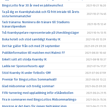
BingoLotto firar 30 år med en jubileumsfest
2021-10-21 16:20
Ta på dig en Kvarnbyhalsduk och få fritt inträde till årets
2021-10-21 14:45
sista hemmamatcher
Tack tränarna: Nominera din tränare till Stadiums
2021-10-15 12:41
tränarstipendium
Två Kvarnbyspelare representerade på Utvecklingsläger
2021-10-14 13:15
Boka hotell och stöd samtidigt Kvarnby IK
2021-10-05 13:39
Det här gäller från och med 29 september
2021-09-29 09:30
Publikinformation till matchen mot Malmö FF
2021-08-20 10:40
Enkelt sätt att stödja Kvarnby IK
2021-08-18 10:37
Ladda ner Sponsorhusets app!
2021-07-14 17:37
Stöd Kvarnby IK under fotbolls-EM!
2021-07-06 07:59
Premiär för BingoLottos Sommarkväll!
2021-06-30 13:22
Glad midsommar och trevlig sommar!
2021-06-25 09:30
FIFA-turnering med uppladdning inför eSkånebollen
2021-06-24 21:15
Fira in sommaren med BingoLottos Midsommarbingo
2021-06-24 15:36
Imorgon är det dags för öppen tjejträning igen
2021-06-23 21:25