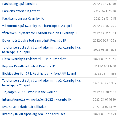
Påskstängt på kansliet
2022-04-14 12:00
Påskens stora bingofest!
2022-04-13 15:30
Påskkampanj via Kvarnby IK
2022-04-13 10:55
Välkommen på Kvarnby IK:s barnloppis 23 april
2022-04-06 12:25
Vårtecken: Nystart för Fotbollsskolan i Kvarnby IK
2022-04-05 19:31
Boka hotell och stöd samtidigt Kvarnby IK
2022-03-29 10:54
Ta chansen att sälja barnkläder m.m. på Kvarnby IK:s
2022-03-23 18:05
barnloppis 23 april
Flera Kvarnbylag vidare till DM-slutspelet
2022-03-23 10:56
Köp via Ravelli och stöd Kvarnby IK
2022-03-18 14:57
Biobiljetter för 99 kr/st i helgen - först till kvarn!
2022-03-17 11:36
Ta chansen att sälja barnkläder m.m. på Kvarnby IK:s
2022-03-09 12:34
barnloppis 23 april
Tjejdagen 2022 - who run the world?
2022-03-08 23:17
Internationella kvinnodagen 2022 i Kvarnby IK
2022-03-07 16:30
Kvarnbychokladen är tillbaka!
2022-03-07 13:29
Kvarnby IK vill tipsa dig om Sponsorhuset
2022-03-07 11:23