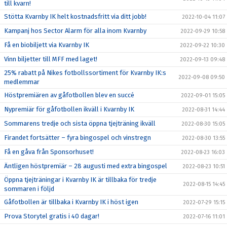
till kvarn!
Stötta Kvarnby IK helt kostnadsfritt via ditt jobb!
2022-10-04 11:07
Kampanj hos Sector Alarm för alla inom Kvarnby
2022-09-29 10:58
Få en biobiljett via Kvarnby IK
2022-09-22 10:30
Vinn biljetter till MFF med laget!
2022-09-13 09:48
25% rabatt på Nikes fotbollssortiment för Kvarnby IK:s
2022-09-08 09:50
medlemmar
Höstpremiären av gåfotbollen blev en succé
2022-09-01 15:05
Nypremiär för gåfotbollen ikväll i Kvarnby IK
2022-08-31 14:44
Sommarens tredje och sista öppna tjejträning ikväll
2022-08-30 15:05
Firandet fortsätter – fyra bingospel och vinstregn
2022-08-30 13:55
Få en gåva från Sponsorhuset!
2022-08-23 16:03
Äntligen höstpremiär – 28 augusti med extra bingospel
2022-08-23 10:51
Öppna tjejträningar i Kvarnby IK är tillbaka för tredje
2022-08-15 14:45
sommaren i följd
Gåfotbollen är tillbaka i Kvarnby IK i höst igen
2022-07-29 15:15
Prova Storytel gratis i 40 dagar!
2022-07-16 11:01