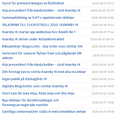
Succé för premiärträningen av flickfotboll
2020-06-11 12:22
Köp presentkort från kända butiker - stöd Kvarnby IK
2020-06-09 10:39
Sammanfattning av SvFF:s uppdaterade riktlinjer
2020-06-08 14:50
VÄLKOMNA TILL FLICKFOTBOLL 2020 I KVARNBY IK
2020-06-05 15:24
Kvarnby IK startar upp webbshop hos Ravelli No 1
2020-06-01 11:44
Kvarnby IK skriver under Asllanikontraktet
2020-06-01 09:39
Månadsfinal i BingoLotto - köp lotter som stöttar KIK
2020-05-28 10:06
Seriestart för seniorer flyttas fram och pågående DM
2020-05-25 11:13
avbryts
Köp presentkort från kända butiker - stöd Kvarnby IK
2020-05-20 10:25
Ditt företag kan nu stötta Kvarnby IK med alla era inköp!
2020-05-05 13:05
Ingen publik på Bäckagårds IP
2020-04-30 12:34
Digitala Bingolotter som stöttar Kvarnby IK
2020-04-30 10:57
Stort tack till Gula Höja, Röda Höja och Vita Höja
2020-04-22 14:36
Nya riktlinjer för distriktstävlingar och
2020-04-17 12:50
föreningsarrangerade matcher
Samtliga seniormatcher ställs in med omedelbar verkan
2020-04-17 09:55