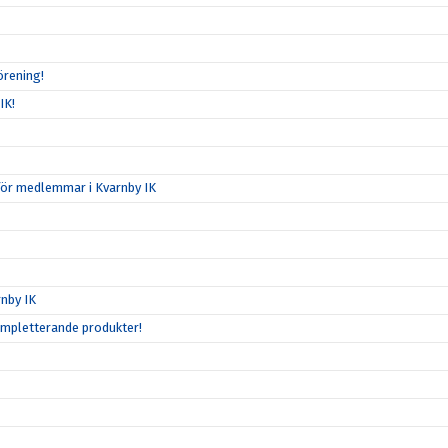
örening!
IK!
för medlemmar i Kvarnby IK
nby IK
ompletterande produkter!