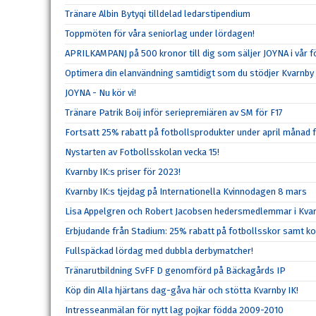
Tränare Albin Bytyqi tilldelad ledarstipendium
Toppmöten för våra seniorlag under lördagen!
APRILKAMPANJ på 500 kronor till dig som säljer JOYNA i vår f
Optimera din elanvändning samtidigt som du stödjer Kvarnby 
JOYNA - Nu kör vi!
Tränare Patrik Boij inför seriepremiären av SM för F17
Fortsatt 25% rabatt på fotbollsprodukter under april månad 
Nystarten av Fotbollsskolan vecka 15!
Kvarnby IK:s priser för 2023!
Kvarnby IK:s tjejdag på Internationella Kvinnodagen 8 mars
Lisa Appelgren och Robert Jacobsen hedersmedlemmar i Kvar
Erbjudande från Stadium: 25% rabatt på fotbollsskor samt k
Fullspäckad lördag med dubbla derbymatcher!
Tränarutbildning SvFF D genomförd på Bäckagårds IP
Köp din Alla hjärtans dag-gåva här och stötta Kvarnby IK!
Intresseanmälan för nytt lag pojkar födda 2009-2010