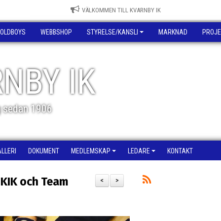
VÄLKOMMEN TILL KVARNBY IK
OLDBOYS
WEBBSHOP
STYRELSE/KANSLI
MARKNAD
PROJE
NBY IK
g sedan 1906
ALLERI
DOKUMENT
MEDLEMSKAP
LEDARE
KONTAKT
 KIK och Team
<
>