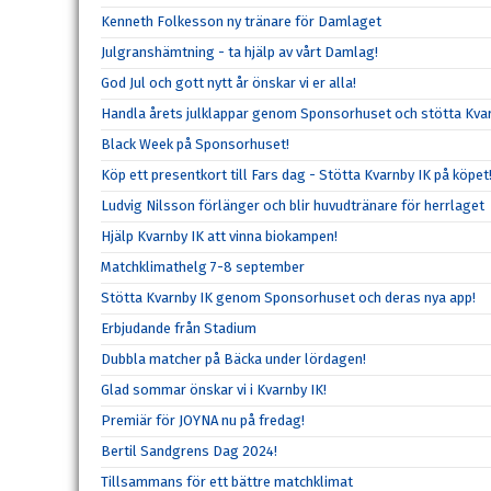
Kenneth Folkesson ny tränare för Damlaget
Julgranshämtning - ta hjälp av vårt Damlag!
God Jul och gott nytt år önskar vi er alla!
Handla årets julklappar genom Sponsorhuset och stötta Kvar
Black Week på Sponsorhuset!
Köp ett presentkort till Fars dag - Stötta Kvarnby IK på köpet
Ludvig Nilsson förlänger och blir huvudtränare för herrlaget
Hjälp Kvarnby IK att vinna biokampen!
Matchklimathelg 7-8 september
Stötta Kvarnby IK genom Sponsorhuset och deras nya app!
Erbjudande från Stadium
Dubbla matcher på Bäcka under lördagen!
Glad sommar önskar vi i Kvarnby IK!
Premiär för JOYNA nu på fredag!
Bertil Sandgrens Dag 2024!
Tillsammans för ett bättre matchklimat