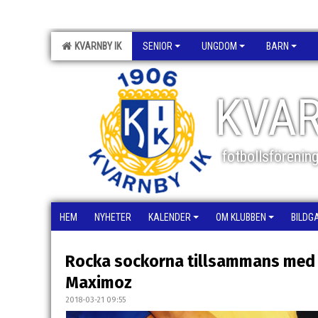
KVARNBY IK
SENIOR
UNGDOM
BARN
KVAR
fotbollsförenin
HEM
NYHETER
KALENDER
OM KLUBBEN
BILDG
Rocka sockorna tillsammans med
Maximoz
2018-03-21 09:55