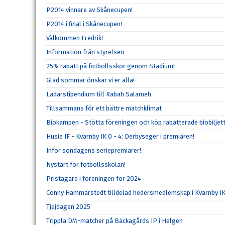
P2014 vinnare av Skånecupen!
P2014 i final i Skånecupen!
Välkommen Fredrik!
Information från styrelsen
25% rabatt på fotbollsskor genom Stadium!
Glad sommar önskar vi er alla!
Ladarstipendium till Rabah Salameh
Tillsammans för ett bättre matchklimat
Biokampen - Stötta föreningen och köp rabatterade biobiljett
Husie IF - Kvarnby IK 0 - 4: Derbyseger i premiären!
Inför söndagens seriepremiärer!
Nystart för fotbollsskolan!
Pristagare i föreningen för 2024
Conny Hammarstedt tilldelad hedersmedlemskap i Kvarnby I
Tjejdagen 2025
Trippla DM-matcher på Bäckagårds IP i Helgen