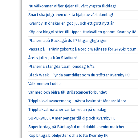
Nu välkomnar vi fler tjejer till vårt yngsta flicklag!
Snart ska julgranen ut - ta hjälp av vårt damlag!
Kvarnby IK önskar en god jul och ett gott nytt år
Köp era bingolotter till Uppesittarkvällen genom Kvarnby IK!
Planerna på Bäckagårds IP tillgängliga igen
Passa på - Träningskort på Nordic Wellness för 2495kr t.o.m
Årets jultröja från Stadium!
Planerna stängda t.o.m. onsdag 6/12
Black Week - Fynda samtidigt som du stöttar Kvarnby IK!
Välkommen Ludde
Var med och bidra till Bröstcancerförbundet!
Trippla kvalavancemang - nästa kvalmotståndare klara
Trippla kvalmatcher väntar redan på onsdag
SUPERWEEK = mer pengar till dig och Kvarnby IK
Superlördag på Bäckagård med dubbla seniormatcher
Köp billiga biobiljetter och stötta Kvarnby IK!