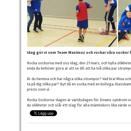
Idag gör vi som Team Maximoz och rockar våra sockor för
Rocka sockorna med oss idag, den 21 mars, och hylla olikhete
enda du behöver göra är att se till att ha två olika par strum
Är du hemma och har några olika strumpor? Vad bra! Mixa och
ta på dig olika par? Byt då en socka med en kollega, klasskam
precis som vi.
Rocka Sockorna-dagen är världsdagen för Downs syndrom och
du olikheter och slår ett slag för alla människors lika värde o