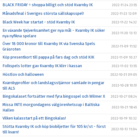
BLACK FRIDAY = shoppa billigt och stöd Kvarnby IK
2022-11-24 23:55
Månadsfinal i Sveriges största sällskapsspel!
2022-11-23 12:09
Black Week har startat - stöd Kvarnby IK
2022-11-22 14:32
En växande tjejverksamhet ger nya mål - Kvarnby IK söker
2022-11-20 13:13
nya nyfikna spelare
Över 18 000 kronor till Kvarnby IK via Svenska Spels
2022-11-09 11:52
Gräsroten
Köp presentkort till pappa på fars dag och stöd KIK
2022-11-09 10:27
Folkspels lotter gav Kvarnby IK klirr i kassan
2022-11-02 13:55
Höstlov och halloween
2022-10-31 09:05
Kvarnbyprofiler och landslagsstjärnor samlade in pengar
2022-10-28 10:51
till ALS
Bingokalaset fortsätter med fyra bingospel och Wilmer X
2022-10-27 08:24
Missa INTE morgondagens välgörenhetscup i Baltiska
2022-10-21 18:45
Hallen
Vilken kalasstart på ett Bingokalas!
2022-10-19 10:32
Stötta Kvarnby IK och köp biobiljetter för 105 kr/st - först
2022-10-13 11:04
till kvarn!