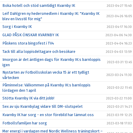
Boka hotell och stöd samtidigt Kvarnby IK
2023-04-27 15:40
Leif Dahlgren ny hedersmedlem i Kvarnby IK: "Kvarnby IK
2023-04-26 16:05
blev en livsstil för mig"
Sorg i Kvarnby IK
2023-04-17 16:30
GLAD PÅSK ÖNSKAR KVARNBY IK
2023-04-06 14:30
Påskens stora bingofest i TV4
2023-04-04 16:23
Tack till alla loppisdeltagare och besökare
2023-04-03 13:59
Imorgon är det äntligen dags för Kvarnby IK:s barnloppis
2023-03-31 13:45
igen
Nystarten av Fotbollsskolan vecka 15 är ett tydligt
2023-03-24 11:30
vårtecken
Påminnelse: Välkommen på Kvarnby IK:s barnloppis
2023-03-22 11:45
lördagen den 1 april
Stötta Kvarnby IK via ditt jobb!
2023-03-22 11:00
Sex av sju Kvarnbylag vidare till DM-slutspelet
2023-03-21 14:21
Kvarnby IK har sorg - en stor förebild har lämnat oss
2023-03-19 12:25
Fotbollsfamiljen har sorg
2023-03-18 17:03
Mer energi i vardagen med Nordic Wellness träningskort –