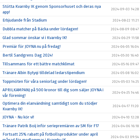
Stötta Kvarnby IK genom Sponsorhuset och deras nya
2024-09-03 14:28
app!
Erbjudande från Stadium
2024-08-22 11:21
Dubbla matcher på Bäcka under lördagen!
2024-08-09 08:47
Glad sommar önskar vi i Kvarnby IK!
2024-06-29 11:58
Premiär för JOYNA nu på fredag!
2024-06-05 16:04
Bertil Sandgrens Dag 2024!
2024-05-30 16:40
Tillsammans för ett bättre matchklimat
2024-05-16 09:47
Tränare Albin Bytyqi tilldelad ledarstipendium
2024-05-08 16:02
Toppmöten för våra seniorlag under lördagen!
2024-05-03 14:25
APRILKAMPANJ på 500 kronor till dig som säljer JOYNA i
2024-04-25 14:46
vår förening!
Optimera din elanvändning samtidigt som du stödjer
2024-04-17 11:20
Kvarnby IK!
JOYNA - Nu kör vi!
2024-04-10 12:28
Tränare Patrik Boij inför seriepremiären av SM för F17
2024-04-06 16:18
Fortsatt 25% rabatt på fotbollsprodukter under april
2024-04-03 09:54
månad för medlemmar i Kvarnby IK