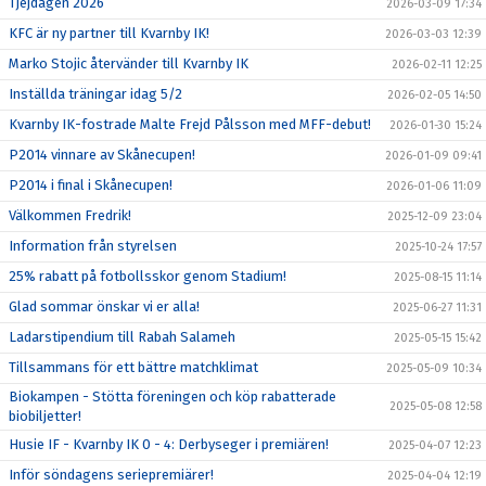
Tjejdagen 2026
2026-03-09 17:34
KFC är ny partner till Kvarnby IK!
2026-03-03 12:39
Marko Stojic återvänder till Kvarnby IK
2026-02-11 12:25
Inställda träningar idag 5/2
2026-02-05 14:50
Kvarnby IK-fostrade Malte Frejd Pålsson med MFF-debut!
2026-01-30 15:24
P2014 vinnare av Skånecupen!
2026-01-09 09:41
P2014 i final i Skånecupen!
2026-01-06 11:09
Välkommen Fredrik!
2025-12-09 23:04
Information från styrelsen
2025-10-24 17:57
25% rabatt på fotbollsskor genom Stadium!
2025-08-15 11:14
Glad sommar önskar vi er alla!
2025-06-27 11:31
Ladarstipendium till Rabah Salameh
2025-05-15 15:42
Tillsammans för ett bättre matchklimat
2025-05-09 10:34
Biokampen - Stötta föreningen och köp rabatterade
2025-05-08 12:58
biobiljetter!
Husie IF - Kvarnby IK 0 - 4: Derbyseger i premiären!
2025-04-07 12:23
Inför söndagens seriepremiärer!
2025-04-04 12:19