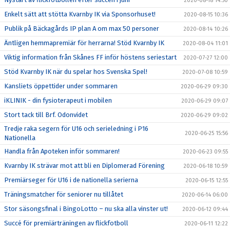
2020-08-18 14:50
Enkelt sätt att stötta Kvarnby IK via Sponsorhuset!
2020-08-15 10:36
Publik på Bäckagårds IP plan A om max 50 personer
2020-08-14 10:26
Äntligen hemmapremiär för herrarna! Stöd Kvarnby IK
2020-08-04 11:01
Viktig information från Skånes FF inför höstens seriestart
2020-07-27 12:00
Stöd Kvarnby IK när du spelar hos Svenska Spel!
2020-07-08 10:59
Kansliets öppettider under sommaren
2020-06-29 09:30
iKLINIK - din fysioterapeut i mobilen
2020-06-29 09:07
Stort tack till Brf. Odonvidet
2020-06-29 09:02
Tredje raka segern för U16 och serieledning i P16
2020-06-25 15:56
Nationella
Handla från Apoteken inför sommaren!
2020-06-23 09:55
Kvarnby IK strävar mot att bli en Diplomerad Förening
2020-06-18 10:59
Premiärseger för U16 i de nationella serierna
2020-06-15 12:55
Träningsmatcher för seniorer nu tillåtet
2020-06-14 06:00
Stor säsongsfinal i BingoLotto – nu ska alla vinster ut!
2020-06-12 09:44
Succé för premiärträningen av flickfotboll
2020-06-11 12:22