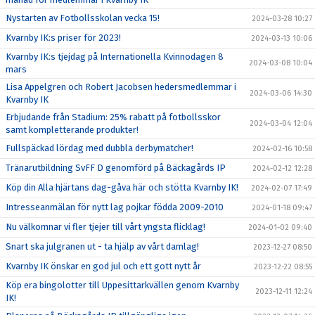
Nystarten av Fotbollsskolan vecka 15!
2024-03-28 10:27
Kvarnby IK:s priser för 2023!
2024-03-13 10:06
Kvarnby IK:s tjejdag på Internationella Kvinnodagen 8
2024-03-08 10:04
mars
Lisa Appelgren och Robert Jacobsen hedersmedlemmar i
2024-03-06 14:30
Kvarnby IK
Erbjudande från Stadium: 25% rabatt på fotbollsskor
2024-03-04 12:04
samt kompletterande produkter!
Fullspäckad lördag med dubbla derbymatcher!
2024-02-16 10:58
Tränarutbildning SvFF D genomförd på Bäckagårds IP
2024-02-12 12:28
Köp din Alla hjärtans dag-gåva här och stötta Kvarnby IK!
2024-02-07 17:49
Intresseanmälan för nytt lag pojkar födda 2009-2010
2024-01-18 09:47
Nu välkomnar vi fler tjejer till vårt yngsta flicklag!
2024-01-02 09:40
Snart ska julgranen ut - ta hjälp av vårt damlag!
2023-12-27 08:50
Kvarnby IK önskar en god jul och ett gott nytt år
2023-12-22 08:55
Köp era bingolotter till Uppesittarkvällen genom Kvarnby
2023-12-11 12:24
IK!