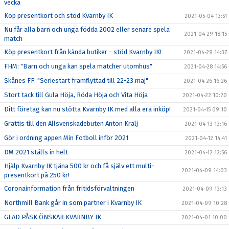
vecka
Köp presentkort och stöd Kvarnby IK
2021-05-04 13:51
Nu får alla barn och unga födda 2002 eller senare spela
2021-04-29 18:15
match
Köp presentkort från kända butiker - stöd Kvarnby IK!
2021-04-29 14:37
FHM: "Barn och unga kan spela matcher utomhus"
2021-04-28 14:56
Skånes FF: "Seriestart framflyttad till 22-23 maj"
2021-04-26 16:26
Stort tack till Gula Höja, Röda Höja och Vita Höja
2021-04-22 10:20
Ditt företag kan nu stötta Kvarnby IK med alla era inköp!
2021-04-15 09:10
Grattis till den Allsvenskadebuten Anton Kralj
2021-04-13 13:16
Gör i ordning appen Min Fotboll inför 2021
2021-04-12 14:41
DM 2021 ställs in helt
2021-04-12 12:56
Hjälp Kvarnby IK tjäna 500 kr och få själv ett multi-
2021-04-09 14:03
presentkort på 250 kr!
Coronainformation från fritidsförvaltningen
2021-04-09 13:13
Northmill Bank går in som partner i Kvarnby IK
2021-04-09 10:28
GLAD PÅSK ÖNSKAR KVARNBY IK
2021-04-01 10:00