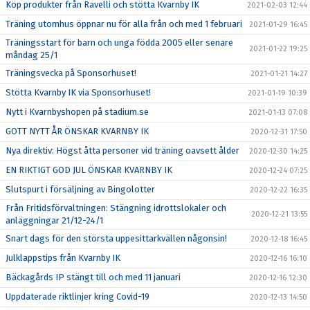
Köp produkter från Ravelli och stötta Kvarnby IK
2021-02-03 12:44
Träning utomhus öppnar nu för alla från och med 1 februari
2021-01-29 16:45
Träningsstart för barn och unga födda 2005 eller senare
2021-01-22 19:25
måndag 25/1
Träningsvecka på Sponsorhuset!
2021-01-21 14:27
Stötta Kvarnby IK via Sponsorhuset!
2021-01-19 10:39
Nytt i Kvarnbyshopen på stadium.se
2021-01-13 07:08
GOTT NYTT ÅR ÖNSKAR KVARNBY IK
2020-12-31 17:50
Nya direktiv: Högst åtta personer vid träning oavsett ålder
2020-12-30 14:25
EN RIKTIGT GOD JUL ÖNSKAR KVARNBY IK
2020-12-24 07:25
Slutspurt i försäljning av Bingolotter
2020-12-22 16:35
Från Fritidsförvaltningen: Stängning idrottslokaler och
2020-12-21 13:55
anläggningar 21/12-24/1
Snart dags för den största uppesittarkvällen någonsin!
2020-12-18 16:45
Julklappstips från Kvarnby IK
2020-12-16 16:10
Bäckagårds IP stängt till och med 11 januari
2020-12-16 12:30
Uppdaterade riktlinjer kring Covid-19
2020-12-13 14:50