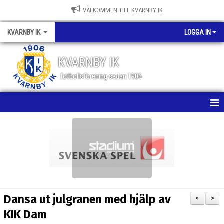
VÄLKOMMEN TILL KVARNBY IK
KVARNBY IK
LOGGA IN
KVARNBY IK
fotbollsförening sedan 1906
HEM
NYHETER
KALENDER
OM KLUBBEN
Dansa ut julgranen med hjälp av
<
>
BILDGALLERI
KIK Dam