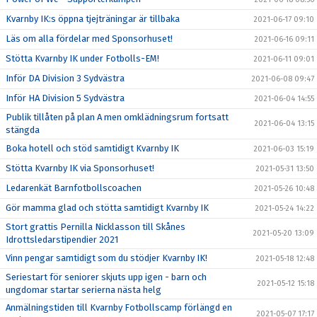
Kvarnby IK:s öppna tjejträningar är tillbaka
2021-06-17 09:10
Läs om alla fördelar med Sponsorhuset!
2021-06-16 09:11
Stötta Kvarnby IK under Fotbolls-EM!
2021-06-11 09:01
Inför DA Division 3 Sydvästra
2021-06-08 09:47
Inför HA Division 5 Sydvästra
2021-06-04 14:55
Publik tillåten på plan A men omklädningsrum fortsatt
2021-06-04 13:15
stängda
Boka hotell och stöd samtidigt Kvarnby IK
2021-06-03 15:19
Stötta Kvarnby IK via Sponsorhuset!
2021-05-31 13:50
Ledarenkät Barnfotbollscoachen
2021-05-26 10:48
Gör mamma glad och stötta samtidigt Kvarnby IK
2021-05-24 14:22
Stort grattis Pernilla Nicklasson till Skånes
2021-05-20 13:09
Idrottsledarstipendier 2021
Vinn pengar samtidigt som du stödjer Kvarnby IK!
2021-05-18 12:48
Seriestart för seniorer skjuts upp igen - barn och
2021-05-12 15:18
ungdomar startar serierna nästa helg
Anmälningstiden till Kvarnby Fotbollscamp förlängd en
2021-05-07 17:17