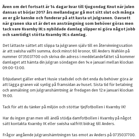
Även om det fortsatt är 14 dagar kvar till tjugondag Knut när julen
dansas ut börjar 2017 års mellandagar gå mot sitt slut och många
av er går kanske och funderar på att kasta ut julgranen. Oavsett
när granen ska ut är det en ansträngning som behöver göras men
tack vare Kvarnby IK:s nybildade damlag slipper ni göra något jobb
och samtidigt stötta Kvarnby IK:s damlag.
Det lättaste sättet att slippa ta julgranen själv till en återvinningssation
är att swisha valfri summa, dock minst 60 kronor, till Anders Wahlén på
nummer 0735037700 och skriva din adress i meddelandefältet så kommer
damlaget att hämta din julgran söndagen den 14:e januari mellan klockan
09:00-13:00.
Erbjudanet gäller enbart Husie stadsdel och det enda du behöver göra är
att lägga granen väl synlig på framsidan av huset. Sista tid för betalning
och anmälning om julgranshämtning är fredagen den 12:e januari klockan
19:00.
Tack för att du tänker på miljön och stöttar tjejfotbollen i Kvarnby IK!
Har du ingen gran men vill ändå stödja damfotbollen i Kvarnby på något
sätt kontakta Kvarnby IK eller swisha valfritt bidrag till Anders.
Frågor angående julgranshämtningen tas emot av Anders på 0735037700.