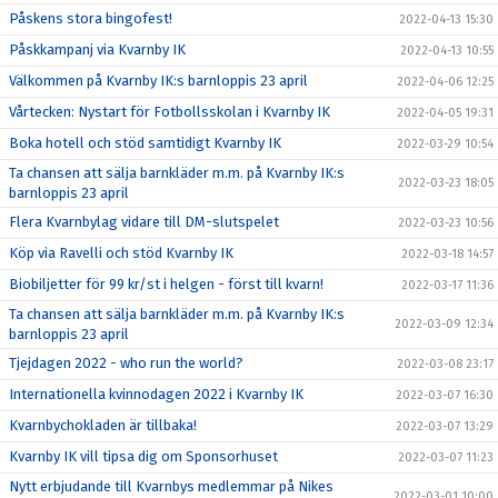
Påskens stora bingofest!
2022-04-13 15:30
Påskkampanj via Kvarnby IK
2022-04-13 10:55
Välkommen på Kvarnby IK:s barnloppis 23 april
2022-04-06 12:25
Vårtecken: Nystart för Fotbollsskolan i Kvarnby IK
2022-04-05 19:31
Boka hotell och stöd samtidigt Kvarnby IK
2022-03-29 10:54
Ta chansen att sälja barnkläder m.m. på Kvarnby IK:s
2022-03-23 18:05
barnloppis 23 april
Flera Kvarnbylag vidare till DM-slutspelet
2022-03-23 10:56
Köp via Ravelli och stöd Kvarnby IK
2022-03-18 14:57
Biobiljetter för 99 kr/st i helgen - först till kvarn!
2022-03-17 11:36
Ta chansen att sälja barnkläder m.m. på Kvarnby IK:s
2022-03-09 12:34
barnloppis 23 april
Tjejdagen 2022 - who run the world?
2022-03-08 23:17
Internationella kvinnodagen 2022 i Kvarnby IK
2022-03-07 16:30
Kvarnbychokladen är tillbaka!
2022-03-07 13:29
Kvarnby IK vill tipsa dig om Sponsorhuset
2022-03-07 11:23
Nytt erbjudande till Kvarnbys medlemmar på Nikes
2022-03-01 10:00