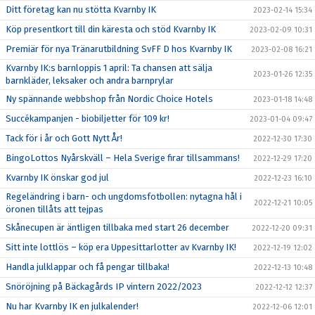
Ditt företag kan nu stötta Kvarnby IK
2023-02-14 15:34
Köp presentkort till din käresta och stöd Kvarnby IK
2023-02-09 10:31
Premiär för nya Tränarutbildning SvFF D hos Kvarnby IK
2023-02-08 16:21
Kvarnby IK:s barnloppis 1 april: Ta chansen att sälja
2023-01-26 12:35
barnkläder, leksaker och andra barnprylar
Ny spännande webbshop från Nordic Choice Hotels
2023-01-18 14:48
Succékampanjen - biobiljetter för 109 kr!
2023-01-04 09:47
Tack för i år och Gott Nytt År!
2022-12-30 17:30
BingoLottos Nyårskväll – Hela Sverige firar tillsammans!
2022-12-29 17:20
Kvarnby IK önskar god jul
2022-12-23 16:10
Regeländring i barn- och ungdomsfotbollen: nytagna hål i
2022-12-21 10:05
öronen tillåts att tejpas
Skånecupen är äntligen tillbaka med start 26 december
2022-12-20 09:31
Sitt inte lottlös – köp era Uppesittarlotter av Kvarnby IK!
2022-12-19 12:02
Handla julklappar och få pengar tillbaka!
2022-12-13 10:48
Snöröjning på Bäckagårds IP vintern 2022/2023
2022-12-12 12:37
Nu har Kvarnby IK en julkalender!
2022-12-06 12:01