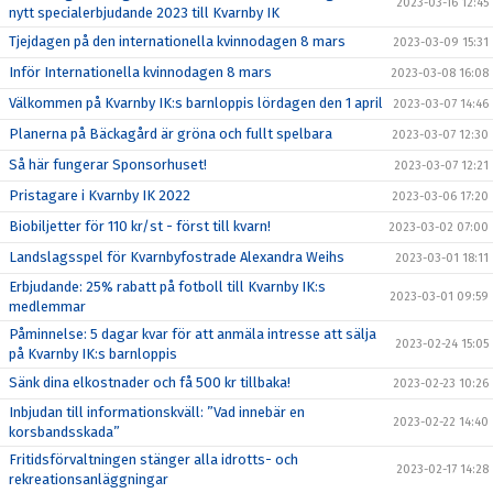
2023-03-16 12:45
nytt specialerbjudande 2023 till Kvarnby IK
Tjejdagen på den internationella kvinnodagen 8 mars
2023-03-09 15:31
Inför Internationella kvinnodagen 8 mars
2023-03-08 16:08
Välkommen på Kvarnby IK:s barnloppis lördagen den 1 april
2023-03-07 14:46
Planerna på Bäckagård är gröna och fullt spelbara
2023-03-07 12:30
Så här fungerar Sponsorhuset!
2023-03-07 12:21
Pristagare i Kvarnby IK 2022
2023-03-06 17:20
Biobiljetter för 110 kr/st - först till kvarn!
2023-03-02 07:00
Landslagsspel för Kvarnbyfostrade Alexandra Weihs
2023-03-01 18:11
Erbjudande: 25% rabatt på fotboll till Kvarnby IK:s
2023-03-01 09:59
medlemmar
Påminnelse: 5 dagar kvar för att anmäla intresse att sälja
2023-02-24 15:05
på Kvarnby IK:s barnloppis
Sänk dina elkostnader och få 500 kr tillbaka!
2023-02-23 10:26
Inbjudan till informationskväll: ”Vad innebär en
2023-02-22 14:40
korsbandsskada”
Fritidsförvaltningen stänger alla idrotts- och
2023-02-17 14:28
rekreationsanläggningar