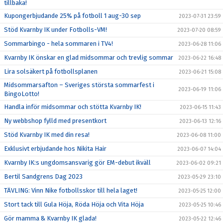
tillbaka!
Kupongerbjudande 25% på fotboll 1 aug-30 sep
2023-07-31 23:59
Stöd Kvarnby IK under Fotbolls-VM!
2023-07-20 08:59
Sommarbingo - hela sommaren i TV4!
2023-06-28 11:06
Kvarnby IK önskar en glad midsommar och trevlig sommar
2023-06-22 16:48
Lira solsäkert på fotbollsplanen
2023-06-21 15:08
Midsommarsafton – Sveriges största sommarfest i
2023-06-19 11:06
BingoLotto!
Handla inför midsommar och stötta Kvarnby IK!
2023-06-15 11:43
Ny webbshop fylld med presentkort
2023-06-13 12:16
Stöd Kvarnby IK med din resa!
2023-06-08 11:00
Exklusivt erbjudande hos Nikita Hair
2023-06-07 14:04
Kvarnby IK:s ungdomsansvarig gör EM-debut ikväll
2023-06-02 09:21
Bertil Sandgrens Dag 2023
2023-05-29 23:10
TÄVLING: Vinn Nike fotbollsskor till hela laget!
2023-05-25 12:00
Stort tack till Gula Höja, Röda Höja och Vita Höja
2023-05-25 10:46
Gör mamma & Kvarnby IK glada!
2023-05-22 12:46