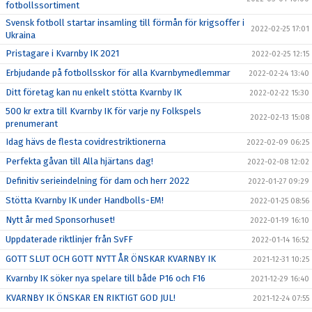
fotbollssortiment
Svensk fotboll startar insamling till förmån för krigsoffer i
2022-02-25 17:01
Ukraina
Pristagare i Kvarnby IK 2021
2022-02-25 12:15
Erbjudande på fotbollsskor för alla Kvarnbymedlemmar
2022-02-24 13:40
Ditt företag kan nu enkelt stötta Kvarnby IK
2022-02-22 15:30
500 kr extra till Kvarnby IK för varje ny Folkspels
2022-02-13 15:08
prenumerant
Idag hävs de flesta covidrestriktionerna
2022-02-09 06:25
Perfekta gåvan till Alla hjärtans dag!
2022-02-08 12:02
Definitiv serieindelning för dam och herr 2022
2022-01-27 09:29
Stötta Kvarnby IK under Handbolls-EM!
2022-01-25 08:56
Nytt år med Sponsorhuset!
2022-01-19 16:10
Uppdaterade riktlinjer från SvFF
2022-01-14 16:52
GOTT SLUT OCH GOTT NYTT ÅR ÖNSKAR KVARNBY IK
2021-12-31 10:25
Kvarnby IK söker nya spelare till både P16 och F16
2021-12-29 16:40
KVARNBY IK ÖNSKAR EN RIKTIGT GOD JUL!
2021-12-24 07:55