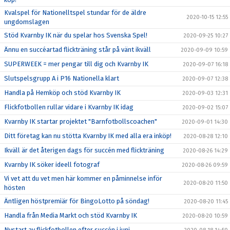
Kvalspel för Nationelltspel stundar för de äldre
2020-10-15 12:55
ungdomslagen
Stöd Kvarnby IK när du spelar hos Svenska Spel!
2020-09-25 10:27
Ännu en succéartad flickträning står på vänt ikväll
2020-09-09 10:59
SUPERWEEK = mer pengar till dig och Kvarnby IK
2020-09-07 16:18
Slutspelsgrupp A i P16 Nationella klart
2020-09-07 12:38
Handla på Hemköp och stöd Kvarnby IK
2020-09-03 12:31
Flickfotbollen rullar vidare i Kvarnby IK idag
2020-09-02 15:07
Kvarnby IK startar projektet "Barnfotbollscoachen"
2020-09-01 14:30
Ditt företag kan nu stötta Kvarnby IK med alla era inköp!
2020-08-28 12:10
Ikväll är det återigen dags för succén med flickträning
2020-08-26 14:29
Kvarnby IK söker ideell fotograf
2020-08-26 09:59
Vi vet att du vet men här kommer en påminnelse inför
2020-08-20 11:50
hösten
Äntligen höstpremiär för BingoLotto på söndag!
2020-08-20 11:45
Handla från Media Markt och stöd Kvarnby IK
2020-08-20 10:59
Nystart av flickfotbollen efter succén i juni