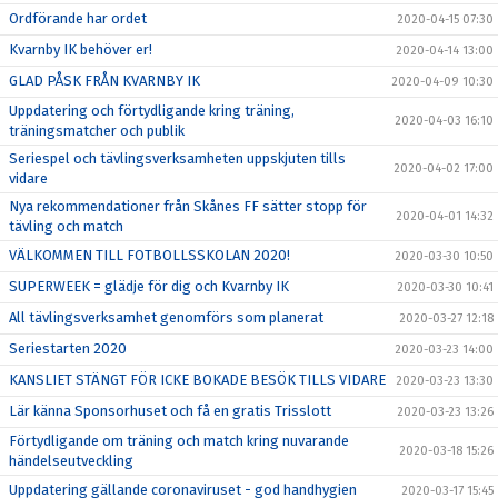
Ordförande har ordet
2020-04-15 07:30
Kvarnby IK behöver er!
2020-04-14 13:00
GLAD PÅSK FRÅN KVARNBY IK
2020-04-09 10:30
Uppdatering och förtydligande kring träning,
2020-04-03 16:10
träningsmatcher och publik
Seriespel och tävlingsverksamheten uppskjuten tills
2020-04-02 17:00
vidare
Nya rekommendationer från Skånes FF sätter stopp för
2020-04-01 14:32
tävling och match
VÄLKOMMEN TILL FOTBOLLSSKOLAN 2020!
2020-03-30 10:50
SUPERWEEK = glädje för dig och Kvarnby IK
2020-03-30 10:41
All tävlingsverksamhet genomförs som planerat
2020-03-27 12:18
Seriestarten 2020
2020-03-23 14:00
KANSLIET STÄNGT FÖR ICKE BOKADE BESÖK TILLS VIDARE
2020-03-23 13:30
Lär känna Sponsorhuset och få en gratis Trisslott
2020-03-23 13:26
Förtydligande om träning och match kring nuvarande
2020-03-18 15:26
händelseutveckling
Uppdatering gällande coronaviruset - god handhygien
2020-03-17 15:45