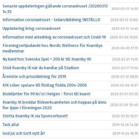
Senaste uppdateringen gällande coronaviruset /20200313
2020-03-13 14:35
14:35
Information coronaviruset - ledarutbildning INSTÄLLD
2020-03-13 12:00
Uppdatering kring coronaviruset
2020-03-12 14:45
Information med anledning av coronaviruset och Covid-19
2020-03-06 15:00
Föreningserbjudande hos Nordic Wellness för Kvarnbys
2020-03-05 17:15
medlemmar
Ny kund hos Svenska Spel = 200 kr till Kvarnby IK!
2020-02-21 14:51
Stöd Kvarnby IK när du handlar på Stadium
2020-02-17 17:36
Årsmöte och prisutdelning för 2019
2020-02-13 08:55
KIK söker spelare till flicklag födda 2004-2006
2020-02-06 15:37
Biobiljetter för 99 kr/st i helgen - först till kvarn!
2020-01-31 09:36
Kvarnby IK breddar flickverksamheten och hoppas på ännu
2020-01-29 19:40
fler tjejer i föreningen 2020
Stötta Kvarnby IK via Sponsorhuset!
2020-01-16 10:57
Tack alla!
2019-12-26 14:28
God jul och Gott nytt år!
2019-12-24 10:15