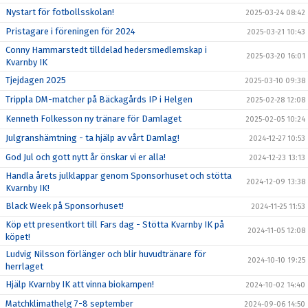
Nystart för fotbollsskolan!
2025-03-24 08:42
Pristagare i föreningen för 2024
2025-03-21 10:43
Conny Hammarstedt tilldelad hedersmedlemskap i
2025-03-20 16:01
Kvarnby IK
Tjejdagen 2025
2025-03-10 09:38
Trippla DM-matcher på Bäckagårds IP i Helgen
2025-02-28 12:08
Kenneth Folkesson ny tränare för Damlaget
2025-02-05 10:24
Julgranshämtning - ta hjälp av vårt Damlag!
2024-12-27 10:53
God Jul och gott nytt år önskar vi er alla!
2024-12-23 13:13
Handla årets julklappar genom Sponsorhuset och stötta
2024-12-09 13:38
Kvarnby IK!
Black Week på Sponsorhuset!
2024-11-25 11:53
Köp ett presentkort till Fars dag - Stötta Kvarnby IK på
2024-11-05 12:08
köpet!
Ludvig Nilsson förlänger och blir huvudtränare för
2024-10-10 19:25
herrlaget
Hjälp Kvarnby IK att vinna biokampen!
2024-10-02 14:40
Matchklimathelg 7-8 september
2024-09-06 14:50