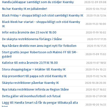
Handla julklappar samtidigt som du stödjer Kvarnby
2020-12-09 09:08
Nu har Kvarnby IK en julkalender!
2020-12-04 11:43
Black Friday = shoppa billigt och stöd samtidigt Kvarnby IK
2020-11-26 12:54
Black Week har startat - shoppa billigt och stöd Kvarnby
2020-11-23 10:00
IK
Inför extra årsmöte den 23 nov kl 18.00
2020-11-19 10:02
De skärpta restriktionerna förlängs i Skåne
2020-11-17 17:35
Nya hårdare direktiv men ännu inget nytt för fotbollen
2020-11-16 17:25
Stort grattis Jesper Robertsson och Malmö FF till SM-
2020-11-09 11:02
guldet!
Kallelse till extra årsmöte 23/11 kl 18.00
2020-11-07 18:53
Stora shoppingdagar = Intäkter till Kvarnby IK
2020-11-04 10:22
Köp presentkort till pappa och stöd Kvarnby IK
2020-11-02 14:16
Skärpta restriktioner påverkar Kvarnby IK
2020-10-28 20:30
Nya lokala restriktioner införda av Region Skåne
2020-10-27 16:02
Detta gäller vid inomhusfotboll och futsal
2020-10-27 09:58
Lägg till Handla Smart så får du pengar tillbaka på alla
2020-10-20 14:33
köp!