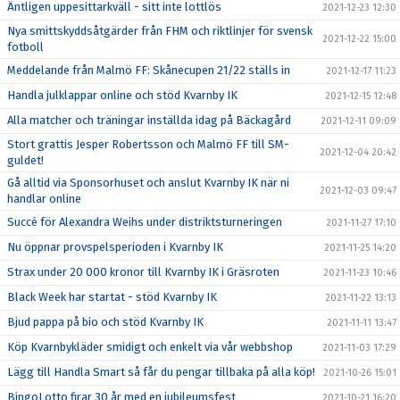
Äntligen uppesittarkväll - sitt inte lottlös
2021-12-23 12:30
Nya smittskyddsåtgärder från FHM och riktlinjer för svensk
2021-12-22 15:00
fotboll
Meddelande från Malmö FF: Skånecupen 21/22 ställs in
2021-12-17 11:23
Handla julklappar online och stöd Kvarnby IK
2021-12-15 12:48
Alla matcher och träningar inställda idag på Bäckagård
2021-12-11 09:09
Stort grattis Jesper Robertsson och Malmö FF till SM-
2021-12-04 20:42
guldet!
Gå alltid via Sponsorhuset och anslut Kvarnby IK när ni
2021-12-03 09:47
handlar online
Succé för Alexandra Weihs under distriktsturneringen
2021-11-27 17:10
Nu öppnar provspelsperioden i Kvarnby IK
2021-11-25 14:20
Strax under 20 000 kronor till Kvarnby IK i Gräsroten
2021-11-23 10:46
Black Week har startat - stöd Kvarnby IK
2021-11-22 13:13
Bjud pappa på bio och stöd Kvarnby IK
2021-11-11 13:47
Köp Kvarnbykläder smidigt och enkelt via vår webbshop
2021-11-03 17:29
Lägg till Handla Smart så får du pengar tillbaka på alla köp!
2021-10-26 15:01
BingoLotto firar 30 år med en jubileumsfest
2021-10-21 16:20