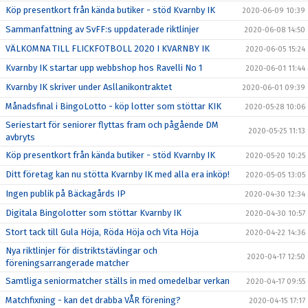
Köp presentkort från kända butiker - stöd Kvarnby IK
2020-06-09 10:39
Sammanfattning av SvFF:s uppdaterade riktlinjer
2020-06-08 14:50
VÄLKOMNA TILL FLICKFOTBOLL 2020 I KVARNBY IK
2020-06-05 15:24
Kvarnby IK startar upp webbshop hos Ravelli No 1
2020-06-01 11:44
Kvarnby IK skriver under Asllanikontraktet
2020-06-01 09:39
Månadsfinal i BingoLotto - köp lotter som stöttar KIK
2020-05-28 10:06
Seriestart för seniorer flyttas fram och pågående DM
2020-05-25 11:13
avbryts
Köp presentkort från kända butiker - stöd Kvarnby IK
2020-05-20 10:25
Ditt företag kan nu stötta Kvarnby IK med alla era inköp!
2020-05-05 13:05
Ingen publik på Bäckagårds IP
2020-04-30 12:34
Digitala Bingolotter som stöttar Kvarnby IK
2020-04-30 10:57
Stort tack till Gula Höja, Röda Höja och Vita Höja
2020-04-22 14:36
Nya riktlinjer för distriktstävlingar och
2020-04-17 12:50
föreningsarrangerade matcher
Samtliga seniormatcher ställs in med omedelbar verkan
2020-04-17 09:55
Matchfixning - kan det drabba VÅR förening?
2020-04-15 17:17