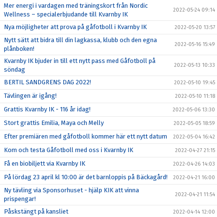
Mer energi i vardagen med träningskort från Nordic
2022-05-24 09:14
Wellness – specialerbjudande till Kvarnby IK
Nya möjligheter att prova på gåfotboll i Kvarnby IK
2022-05-20 13:57
Nytt sätt att bidra till din lagkassa, klubb och den egna
2022-05-16 15:49
plånboken!
Kvarnby IK bjuder in till ett nytt pass med Gåfotboll på
2022-05-13 10:33
söndag
BERTIL SANDGRENS DAG 2022!
2022-05-10 19:45
Tävlingen är igång!
2022-05-10 11:18
Grattis Kvarnby IK - 116 år idag!
2022-05-06 13:30
Stort grattis Emilia, Maya och Melly
2022-05-05 18:59
Efter premiären med gåfotboll kommer här ett nytt datum
2022-05-04 16:42
Kom och testa Gåfotboll med oss i Kvarnby IK
2022-04-27 21:15
Få en biobiljett via Kvarnby IK
2022-04-26 14:03
På lördag 23 april kl 10:00 är det barnloppis på Bäckagård!
2022-04-21 16:00
Ny tävling via Sponsorhuset - hjälp KIK att vinna
2022-04-21 11:54
prispengar!
Påskstängt på kansliet
2022-04-14 12:00