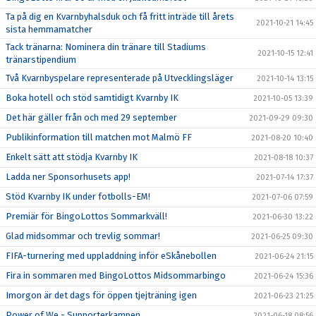
Ta på dig en Kvarnbyhalsduk och få fritt inträde till årets
2021-10-21 14:45
sista hemmamatcher
Tack tränarna: Nominera din tränare till Stadiums
2021-10-15 12:41
tränarstipendium
Två Kvarnbyspelare representerade på Utvecklingsläger
2021-10-14 13:15
Boka hotell och stöd samtidigt Kvarnby IK
2021-10-05 13:39
Det här gäller från och med 29 september
2021-09-29 09:30
Publikinformation till matchen mot Malmö FF
2021-08-20 10:40
Enkelt sätt att stödja Kvarnby IK
2021-08-18 10:37
Ladda ner Sponsorhusets app!
2021-07-14 17:37
Stöd Kvarnby IK under fotbolls-EM!
2021-07-06 07:59
Premiär för BingoLottos Sommarkväll!
2021-06-30 13:22
Glad midsommar och trevlig sommar!
2021-06-25 09:30
FIFA-turnering med uppladdning inför eSkånebollen
2021-06-24 21:15
Fira in sommaren med BingoLottos Midsommarbingo
2021-06-24 15:36
Imorgon är det dags för öppen tjejträning igen
2021-06-23 21:25
Power of We - Supporterkampen
2021-06-18 08:56