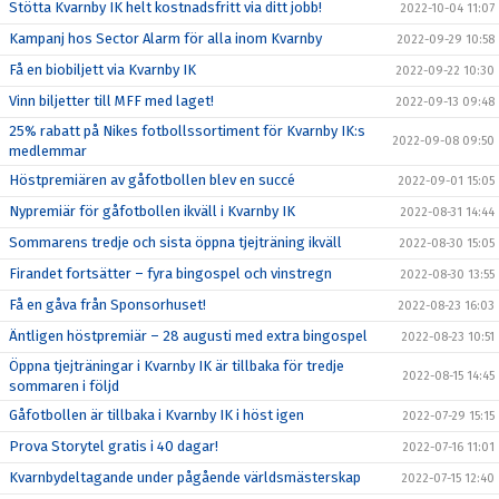
Stötta Kvarnby IK helt kostnadsfritt via ditt jobb!
2022-10-04 11:07
Kampanj hos Sector Alarm för alla inom Kvarnby
2022-09-29 10:58
Få en biobiljett via Kvarnby IK
2022-09-22 10:30
Vinn biljetter till MFF med laget!
2022-09-13 09:48
25% rabatt på Nikes fotbollssortiment för Kvarnby IK:s
2022-09-08 09:50
medlemmar
Höstpremiären av gåfotbollen blev en succé
2022-09-01 15:05
Nypremiär för gåfotbollen ikväll i Kvarnby IK
2022-08-31 14:44
Sommarens tredje och sista öppna tjejträning ikväll
2022-08-30 15:05
Firandet fortsätter – fyra bingospel och vinstregn
2022-08-30 13:55
Få en gåva från Sponsorhuset!
2022-08-23 16:03
Äntligen höstpremiär – 28 augusti med extra bingospel
2022-08-23 10:51
Öppna tjejträningar i Kvarnby IK är tillbaka för tredje
2022-08-15 14:45
sommaren i följd
Gåfotbollen är tillbaka i Kvarnby IK i höst igen
2022-07-29 15:15
Prova Storytel gratis i 40 dagar!
2022-07-16 11:01
Kvarnbydeltagande under pågående världsmästerskap
2022-07-15 12:40