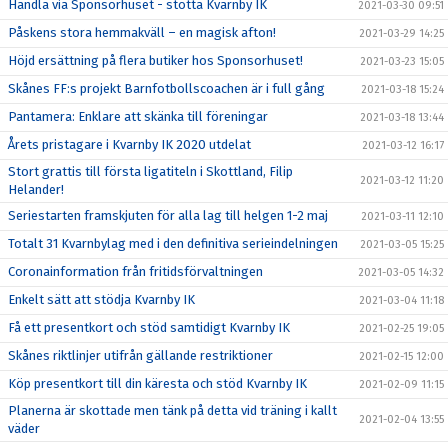
Handla via Sponsorhuset - stötta Kvarnby IK
2021-03-30 09:51
Påskens stora hemmakväll – en magisk afton!
2021-03-29 14:25
Höjd ersättning på flera butiker hos Sponsorhuset!
2021-03-23 15:05
Skånes FF:s projekt Barnfotbollscoachen är i full gång
2021-03-18 15:24
Pantamera: Enklare att skänka till föreningar
2021-03-18 13:44
Årets pristagare i Kvarnby IK 2020 utdelat
2021-03-12 16:17
Stort grattis till första ligatiteln i Skottland, Filip
2021-03-12 11:20
Helander!
Seriestarten framskjuten för alla lag till helgen 1-2 maj
2021-03-11 12:10
Totalt 31 Kvarnbylag med i den definitiva serieindelningen
2021-03-05 15:25
Coronainformation från fritidsförvaltningen
2021-03-05 14:32
Enkelt sätt att stödja Kvarnby IK
2021-03-04 11:18
Få ett presentkort och stöd samtidigt Kvarnby IK
2021-02-25 19:05
Skånes riktlinjer utifrån gällande restriktioner
2021-02-15 12:00
Köp presentkort till din käresta och stöd Kvarnby IK
2021-02-09 11:15
Planerna är skottade men tänk på detta vid träning i kallt
2021-02-04 13:55
väder