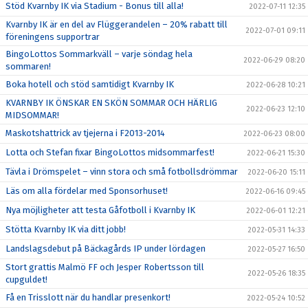
Stöd Kvarnby IK via Stadium - Bonus till alla!
2022-07-11 12:35
Kvarnby IK är en del av Flüggerandelen – 20% rabatt till
2022-07-01 09:11
föreningens supportrar
BingoLottos Sommarkväll – varje söndag hela
2022-06-29 08:20
sommaren!
Boka hotell och stöd samtidigt Kvarnby IK
2022-06-28 10:21
KVARNBY IK ÖNSKAR EN SKÖN SOMMAR OCH HÄRLIG
2022-06-23 12:10
MIDSOMMAR!
Maskotshattrick av tjejerna i F2013-2014
2022-06-23 08:00
Lotta och Stefan fixar BingoLottos midsommarfest!
2022-06-21 15:30
Tävla i Drömspelet – vinn stora och små fotbollsdrömmar
2022-06-20 15:11
Läs om alla fördelar med Sponsorhuset!
2022-06-16 09:45
Nya möjligheter att testa Gåfotboll i Kvarnby IK
2022-06-01 12:21
Stötta Kvarnby IK via ditt jobb!
2022-05-31 14:33
Landslagsdebut på Bäckagårds IP under lördagen
2022-05-27 16:50
Stort grattis Malmö FF och Jesper Robertsson till
2022-05-26 18:35
cupguldet!
Få en Trisslott när du handlar presenkort!
2022-05-24 10:52