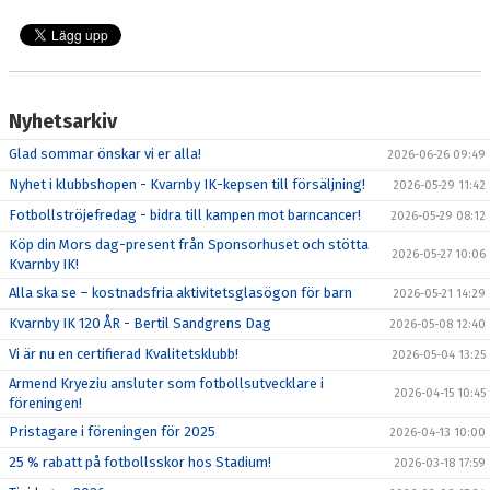
Nyhetsarkiv
Glad sommar önskar vi er alla!
2026-06-26 09:49
Nyhet i klubbshopen - Kvarnby IK-kepsen till försäljning!
2026-05-29 11:42
Fotbollströjefredag - bidra till kampen mot barncancer!
2026-05-29 08:12
Köp din Mors dag-present från Sponsorhuset och stötta
2026-05-27 10:06
Kvarnby IK!
Alla ska se – kostnadsfria aktivitetsglasögon för barn
2026-05-21 14:29
Kvarnby IK 120 ÅR - Bertil Sandgrens Dag
2026-05-08 12:40
Vi är nu en certifierad Kvalitetsklubb!
2026-05-04 13:25
Armend Kryeziu ansluter som fotbollsutvecklare i
2026-04-15 10:45
föreningen!
Pristagare i föreningen för 2025
2026-04-13 10:00
25 % rabatt på fotbollsskor hos Stadium!
2026-03-18 17:59