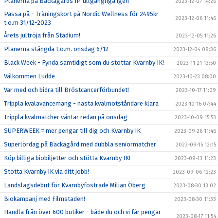
Planerna på Bäckagårds IP tillgängliga igen
2023-12-07 14:26
Passa på - Träningskort på Nordic Wellness för 2495kr
2023-12-06 11:46
t.o.m 31/12-2023
Årets jultröja från Stadium!
2023-12-05 11:26
Planerna stängda t.o.m. onsdag 6/12
2023-12-04 09:36
Black Week - Fynda samtidigt som du stöttar Kvarnby IK!
2023-11-21 13:50
Välkommen Ludde
2023-10-23 08:00
Var med och bidra till Bröstcancerförbundet!
2023-10-17 11:09
Trippla kvalavancemang - nästa kvalmotståndare klara
2023-10-16 07:44
Trippla kvalmatcher väntar redan på onsdag
2023-10-09 15:53
SUPERWEEK = mer pengar till dig och Kvarnby IK
2023-09-26 11:46
Superlördag på Bäckagård med dubbla seniormatcher
2023-09-15 12:15
Köp billiga biobiljetter och stötta Kvarnby IK!
2023-09-13 11:23
Stötta Kvarnby IK via ditt jobb!
2023-09-06 12:23
Landslagsdebut för Kvarnbyfostrade Milian Öberg
2023-08-30 13:02
Biokampanj med Filmstaden!
2023-08-30 11:33
Handla från över 600 butiker - både du och vi får pengar
2023-08-17 11:54