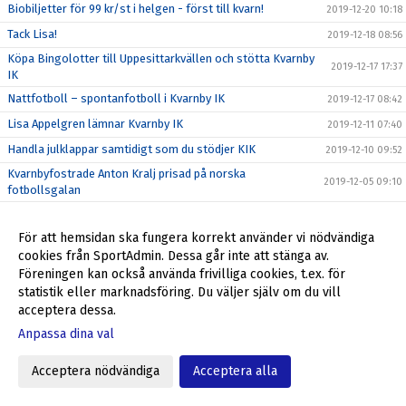
Biobiljetter för 99 kr/st i helgen - först till kvarn!
2019-12-20 10:18
Tack Lisa!
2019-12-18 08:56
Köpa Bingolotter till Uppesittarkvällen och stötta Kvarnby
2019-12-17 17:37
IK
Nattfotboll – spontanfotboll i Kvarnby IK
2019-12-17 08:42
Lisa Appelgren lämnar Kvarnby IK
2019-12-11 07:40
Handla julklappar samtidigt som du stödjer KIK
2019-12-10 09:52
Kvarnbyfostrade Anton Kralj prisad på norska
2019-12-05 09:10
fotbollsgalan
BLACK FRIDAY = shoppa billigt och stöd Kvarnby IK
2019-11-29 09:00
För att hemsidan ska fungera korrekt använder vi nödvändiga
Provträna med Kvarnby IK U – U16, U17 och U19
2019-11-25 08:30
cookies från SportAdmin. Dessa går inte att stänga av.
Fantastiskt erbjudande från Kvarnby IK
2019-11-19 07:41
Föreningen kan också använda frivilliga cookies, t.ex. för
Kvarnby IK hälsar LeytonMassage välkomna till klubben
2019-11-18 13:07
statistik eller marknadsföring. Du väljer själv om du vill
acceptera dessa.
Tack alla som var med och stöttade Kvarnby IK!
2019-11-13 10:57
Anpassa dina val
Kvarnby IK bjuder in till träningscamp med start 18/11
2019-11-12 12:00
Julklappar till anställda och kunder - stöd Kvarnby IK
2019-11-05 08:35
Acceptera nödvändiga
Acceptera alla
Höst/vinter = Stora intäkter från Sponsorhuset
2019-10-29 11:24