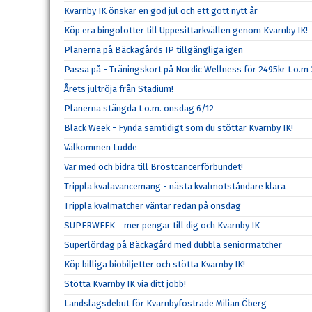
Kvarnby IK önskar en god jul och ett gott nytt år
Köp era bingolotter till Uppesittarkvällen genom Kvarnby IK!
Planerna på Bäckagårds IP tillgängliga igen
Passa på - Träningskort på Nordic Wellness för 2495kr t.o.m
Årets jultröja från Stadium!
Planerna stängda t.o.m. onsdag 6/12
Black Week - Fynda samtidigt som du stöttar Kvarnby IK!
Välkommen Ludde
Var med och bidra till Bröstcancerförbundet!
Trippla kvalavancemang - nästa kvalmotståndare klara
Trippla kvalmatcher väntar redan på onsdag
SUPERWEEK = mer pengar till dig och Kvarnby IK
Superlördag på Bäckagård med dubbla seniormatcher
Köp billiga biobiljetter och stötta Kvarnby IK!
Stötta Kvarnby IK via ditt jobb!
Landslagsdebut för Kvarnbyfostrade Milian Öberg