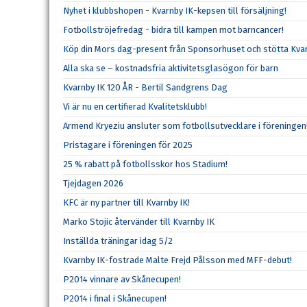
Nyhet i klubbshopen - Kvarnby IK-kepsen till försäljning!
Fotbollströjefredag - bidra till kampen mot barncancer!
Köp din Mors dag-present från Sponsorhuset och stötta Kvar
Alla ska se – kostnadsfria aktivitetsglasögon för barn
Kvarnby IK 120 ÅR - Bertil Sandgrens Dag
Vi är nu en certifierad Kvalitetsklubb!
Armend Kryeziu ansluter som fotbollsutvecklare i föreningen
Pristagare i föreningen för 2025
25 % rabatt på fotbollsskor hos Stadium!
Tjejdagen 2026
KFC är ny partner till Kvarnby IK!
Marko Stojic återvänder till Kvarnby IK
Inställda träningar idag 5/2
Kvarnby IK-fostrade Malte Frejd Pålsson med MFF-debut!
P2014 vinnare av Skånecupen!
P2014 i final i Skånecupen!