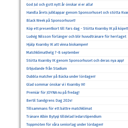
God Jul och gott nytt år önskar vi er alla!
Handla årets julklappar genom Sponsorhuset och stötta Kvar
Black Week på Sponsorhuset!
Köp ett presentkort till Fars dag - Stötta Kvarnby IK på köpet
Ludvig Nilsson förlänger och blir huvudtränare för herrlaget
Hjälp Kvarnby IK att vinna biokampen!
Matchklimathelg 7-8 september
Stötta Kvarnby IK genom Sponsorhuset och deras nya app!
Erbjudande från Stadium
Dubbla matcher på Bäcka under lördagen!
Glad sommar önskar vi i Kvarnby IK!
Premiär för JOYNA nu på fredag!
Bertil Sandgrens Dag 2024!
Tillsammans för ett bättre matchklimat
Tränare Albin Bytyqi tilldelad ledarstipendium
Toppmöten för våra seniorlag under lördagen!