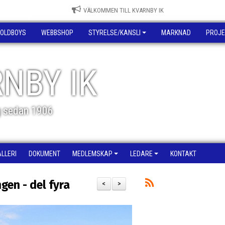
VÄLKOMMEN TILL KVARNBY IK
OLDBOYS
WEBBSHOP
STYRELSE/KANSLI
MARKNAD
PROJE
NBY IK
g sedan 1906
ALLERI
DOKUMENT
MEDLEMSKAP
LEDARE
KONTAKT
en - del fyra
<
>