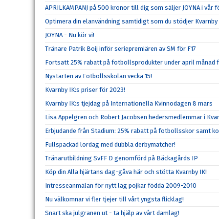
APRILKAMPANJ på 500 kronor till dig som säljer JOYNA i vår f
Optimera din elanvändning samtidigt som du stödjer Kvarnby 
JOYNA - Nu kör vi!
Tränare Patrik Boij inför seriepremiären av SM för F17
Fortsatt 25% rabatt på fotbollsprodukter under april månad 
Nystarten av Fotbollsskolan vecka 15!
Kvarnby IK:s priser för 2023!
Kvarnby IK:s tjejdag på Internationella Kvinnodagen 8 mars
Lisa Appelgren och Robert Jacobsen hedersmedlemmar i Kvar
Erbjudande från Stadium: 25% rabatt på fotbollsskor samt k
Fullspäckad lördag med dubbla derbymatcher!
Tränarutbildning SvFF D genomförd på Bäckagårds IP
Köp din Alla hjärtans dag-gåva här och stötta Kvarnby IK!
Intresseanmälan för nytt lag pojkar födda 2009-2010
Nu välkomnar vi fler tjejer till vårt yngsta flicklag!
Snart ska julgranen ut - ta hjälp av vårt damlag!