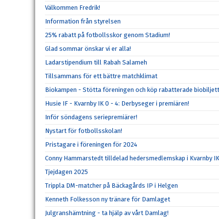
Välkommen Fredrik!
Information från styrelsen
25% rabatt på fotbollsskor genom Stadium!
Glad sommar önskar vi er alla!
Ladarstipendium till Rabah Salameh
Tillsammans för ett bättre matchklimat
Biokampen - Stötta föreningen och köp rabatterade biobiljett
Husie IF - Kvarnby IK 0 - 4: Derbyseger i premiären!
Inför söndagens seriepremiärer!
Nystart för fotbollsskolan!
Pristagare i föreningen för 2024
Conny Hammarstedt tilldelad hedersmedlemskap i Kvarnby I
Tjejdagen 2025
Trippla DM-matcher på Bäckagårds IP i Helgen
Kenneth Folkesson ny tränare för Damlaget
Julgranshämtning - ta hjälp av vårt Damlag!