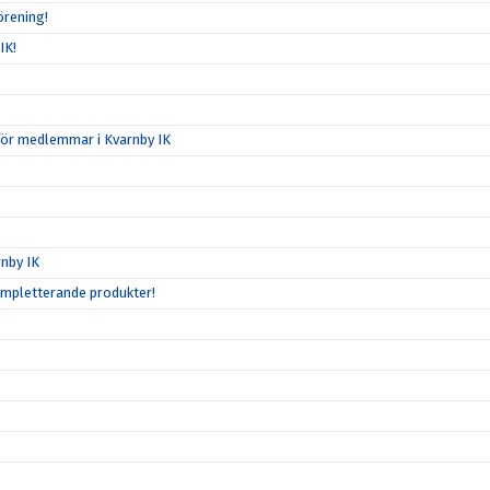
örening!
IK!
för medlemmar i Kvarnby IK
nby IK
ompletterande produkter!