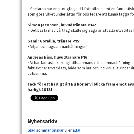
- Spelarna har en stor glädje till fotbollen samt en fantastis
som görs vilket underlättar för oss ledare att kunna lägga fo
Simon Jacobsen, huvudtränare P14:
- Det bästa med vårt lag skulle jag säga är att alla utveckla
Samir Goralija, tränare P15:
- Viljan och lagsammanhållningen!
Andreas Niss, huvudtränare F16:
- Vi har fantastiskt roligt tillsammans och sammanhållningen ä
faktiskt har utvecklats, både som lag och individuellt, under år
detsamma.
Tack för ett härligt år! Nu börjar vi blicka fram emot av
härligt 2018!
Nyhetsarkiv
Glad sommar önskar vi er alla!