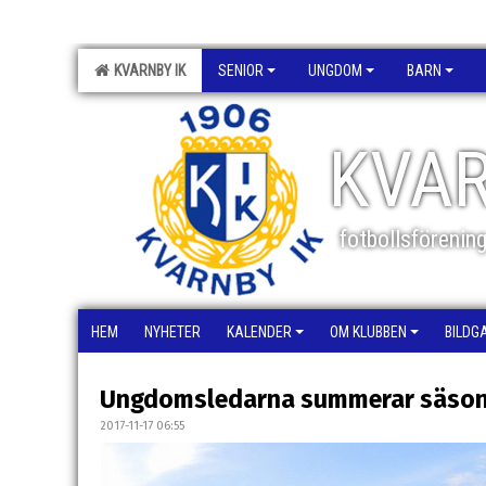
KVARNBY IK
SENIOR
UNGDOM
BARN
KVAR
fotbollsförenin
HEM
NYHETER
KALENDER
OM KLUBBEN
BILDG
Ungdomsledarna summerar säsong
2017-11-17 06:55