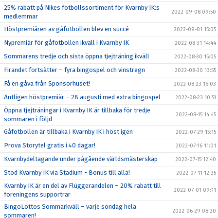
25% rabatt på Nikes fotbollssortiment för Kvarnby IK:s
2022-09-08 09:50
medlemmar
Höstpremiären av gåfotbollen blev en succé
2022-09-01 15:05
Nypremiär för gåfotbollen ikväll i Kvarnby IK
2022-08-31 14:44
Sommarens tredje och sista öppna tjejträning ikväll
2022-08-30 15:05
Firandet fortsätter – fyra bingospel och vinstregn
2022-08-30 13:55
Få en gåva från Sponsorhuset!
2022-08-23 16:03
Äntligen höstpremiär – 28 augusti med extra bingospel
2022-08-23 10:51
Öppna tjejträningar i Kvarnby IK är tillbaka för tredje
2022-08-15 14:45
sommaren i följd
Gåfotbollen är tillbaka i Kvarnby IK i höst igen
2022-07-29 15:15
Prova Storytel gratis i 40 dagar!
2022-07-16 11:01
Kvarnbydeltagande under pågående världsmästerskap
2022-07-15 12:40
Stöd Kvarnby IK via Stadium - Bonus till alla!
2022-07-11 12:35
Kvarnby IK är en del av Flüggerandelen – 20% rabatt till
2022-07-01 09:11
föreningens supportrar
BingoLottos Sommarkväll – varje söndag hela
2022-06-29 08:20
sommaren!