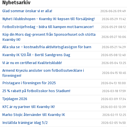
Nyhetsarkiv
Glad sommar önskar vi er alla!
2026-06-26 09:49
Nyhet i klubbshopen - Kvarnby IK-kepsen till försäljning!
2026-05-29 11:42
Fotbollströjefredag - bidra till kampen mot barncancer!
2026-05-29 08:12
Köp din Mors dag-present från Sponsorhuset och stötta
2026-05-27 10:06
Kvarnby IK!
Alla ska se – kostnadsfria aktivitetsglasögon för barn
2026-05-21 14:29
Kvarnby IK 120 ÅR - Bertil Sandgrens Dag
2026-05-08 12:40
Vi är nu en certifierad Kvalitetsklubb!
2026-05-04 13:25
Armend Kryeziu ansluter som fotbollsutvecklare i
2026-04-15 10:45
föreningen!
Pristagare i föreningen för 2025
2026-04-13 10:00
25 % rabatt på fotbollsskor hos Stadium!
2026-03-18 17:59
Tjejdagen 2026
2026-03-09 17:34
KFC är ny partner till Kvarnby IK!
2026-03-03 12:39
Marko Stojic återvänder till Kvarnby IK
2026-02-11 12:25
Inställda träningar idag 5/2
2026-02-05 14:50