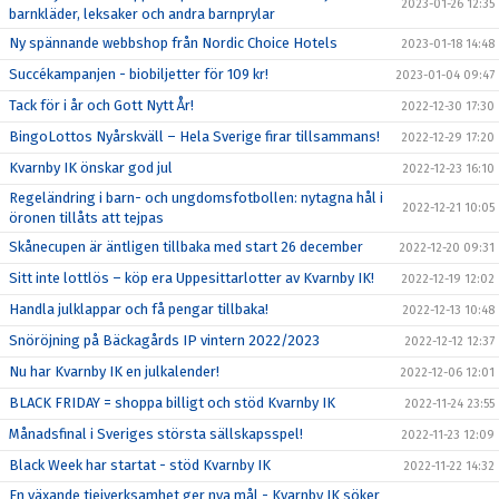
2023-01-26 12:35
barnkläder, leksaker och andra barnprylar
Ny spännande webbshop från Nordic Choice Hotels
2023-01-18 14:48
Succékampanjen - biobiljetter för 109 kr!
2023-01-04 09:47
Tack för i år och Gott Nytt År!
2022-12-30 17:30
BingoLottos Nyårskväll – Hela Sverige firar tillsammans!
2022-12-29 17:20
Kvarnby IK önskar god jul
2022-12-23 16:10
Regeländring i barn- och ungdomsfotbollen: nytagna hål i
2022-12-21 10:05
öronen tillåts att tejpas
Skånecupen är äntligen tillbaka med start 26 december
2022-12-20 09:31
Sitt inte lottlös – köp era Uppesittarlotter av Kvarnby IK!
2022-12-19 12:02
Handla julklappar och få pengar tillbaka!
2022-12-13 10:48
Snöröjning på Bäckagårds IP vintern 2022/2023
2022-12-12 12:37
Nu har Kvarnby IK en julkalender!
2022-12-06 12:01
BLACK FRIDAY = shoppa billigt och stöd Kvarnby IK
2022-11-24 23:55
Månadsfinal i Sveriges största sällskapsspel!
2022-11-23 12:09
Black Week har startat - stöd Kvarnby IK
2022-11-22 14:32
En växande tjejverksamhet ger nya mål - Kvarnby IK söker