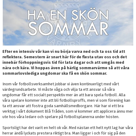
DOKUMENT
MEDLEMSKAP
LEDARE
KONTAKT
Efter en intensiv vår kan vi nu börja varva ned och ta oss tid att
reflektera. Semestern är snart här för de flesta utav oss och det
innebär förhoppningsvis tid för lata dagar och att umgås med
nära och kära. Vi hoppas även på härlig sommarvärme så att våra
sommarlovslediga ungdomar ska få en skön sommar.
Inom vår fotbollsverksamhet jobbar vi även kontinuerligt med vårt
värdegrundsarbete. Vi måste våga och vilja ta ett ansvar så våra
ungdomar får ett socialt perspektiv mer än att bara spela fotboll. Alla
våra spelare kommer inte att bli fotbollsproffs, men vi som förening kan
ta ett ansvar att fostra goda samhällsmedborgare. Här har vi ett bra
verktyg i vårt dokument Blå Tråden, som vi kommer att applicera ännu mer
ute hos våra ledare och spelare på fotbollsplanerna under hösten.
Sportsligt har det varit en helt ok vår. Med nästan ett helt nytt lag har våra
herrar ändå lyckats prestera riktigt bra. Man ligger i och för sig på den