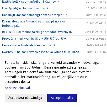
Nattfotboll – spontanfotboll i Kvarnby IK
2019-12-17 08:42
Lisa Appelgren lämnar Kvarnby IK
2019-12-11 07:40
Handla julklappar samtidigt som du stödjer KIK
2019-12-10 09:52
Kvarnbyfostrade Anton Kralj prisad på norska
2019-12-05 09:10
fotbollsgalan
BLACK FRIDAY = shoppa billigt och stöd Kvarnby IK
2019-11-29 09:00
Provträna med Kvarnby IK U – U16, U17 och U19
2019-11-25 08:30
Fantastiskt erbjudande från Kvarnby IK
2019-11-19 07:41
Kvarnby IK hälsar LeytonMassage välkomna till klubben
2019-11-18 13:07
Tack alla som var med och stöttade Kvarnby IK!
2019-11-13 10:57
För att hemsidan ska fungera korrekt använder vi nödvändiga
Kvarnby IK bjuder in till träningscamp med start 18/11
2019-11-12 12:00
cookies från SportAdmin. Dessa går inte att stänga av.
Föreningen kan också använda frivilliga cookies, t.ex. för
Julklappar till anställda och kunder - stöd Kvarnby IK
2019-11-05 08:35
statistik eller marknadsföring. Du väljer själv om du vill
Höst/vinter = Stora intäkter från Sponsorhuset
2019-10-29 11:24
acceptera dessa.
Richard, Max och Niklas förlänger - leder återtåget
2019-10-25 16:00
Anpassa dina val
Stadium Memberdays - 25% rabatt!
2019-10-25 09:15
Acceptera nödvändiga
Acceptera alla
P04 klara för P16 Nationella 2020
2019-10-20 12:31
P04 kvalar till P16 Nationella 2020
2019-10-16 16:44