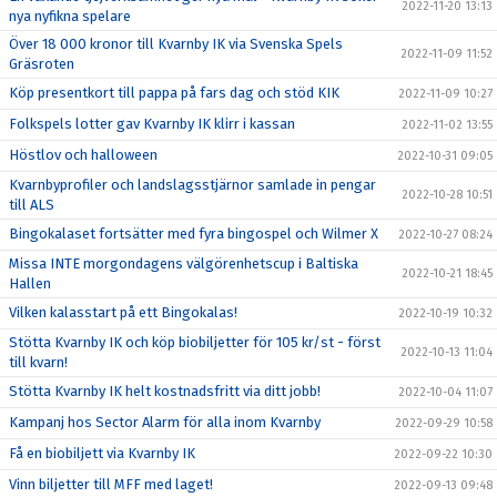
2022-11-20 13:13
nya nyfikna spelare
Över 18 000 kronor till Kvarnby IK via Svenska Spels
2022-11-09 11:52
Gräsroten
Köp presentkort till pappa på fars dag och stöd KIK
2022-11-09 10:27
Folkspels lotter gav Kvarnby IK klirr i kassan
2022-11-02 13:55
Höstlov och halloween
2022-10-31 09:05
Kvarnbyprofiler och landslagsstjärnor samlade in pengar
2022-10-28 10:51
till ALS
Bingokalaset fortsätter med fyra bingospel och Wilmer X
2022-10-27 08:24
Missa INTE morgondagens välgörenhetscup i Baltiska
2022-10-21 18:45
Hallen
Vilken kalasstart på ett Bingokalas!
2022-10-19 10:32
Stötta Kvarnby IK och köp biobiljetter för 105 kr/st - först
2022-10-13 11:04
till kvarn!
Stötta Kvarnby IK helt kostnadsfritt via ditt jobb!
2022-10-04 11:07
Kampanj hos Sector Alarm för alla inom Kvarnby
2022-09-29 10:58
Få en biobiljett via Kvarnby IK
2022-09-22 10:30
Vinn biljetter till MFF med laget!
2022-09-13 09:48