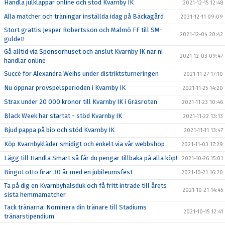
Handla julklappar online och stöd Kvarnby IK
2021-12-15 12:48
Alla matcher och träningar inställda idag på Bäckagård
2021-12-11 09:09
Stort grattis Jesper Robertsson och Malmö FF till SM-
2021-12-04 20:42
guldet!
Gå alltid via Sponsorhuset och anslut Kvarnby IK när ni
2021-12-03 09:47
handlar online
Succé för Alexandra Weihs under distriktsturneringen
2021-11-27 17:10
Nu öppnar provspelsperioden i Kvarnby IK
2021-11-25 14:20
Strax under 20 000 kronor till Kvarnby IK i Gräsroten
2021-11-23 10:46
Black Week har startat - stöd Kvarnby IK
2021-11-22 13:13
Bjud pappa på bio och stöd Kvarnby IK
2021-11-11 13:47
Köp Kvarnbykläder smidigt och enkelt via vår webbshop
2021-11-03 17:29
Lägg till Handla Smart så får du pengar tillbaka på alla köp!
2021-10-26 15:01
BingoLotto firar 30 år med en jubileumsfest
2021-10-21 16:20
Ta på dig en Kvarnbyhalsduk och få fritt inträde till årets
2021-10-21 14:45
sista hemmamatcher
Tack tränarna: Nominera din tränare till Stadiums
2021-10-15 12:41
tränarstipendium