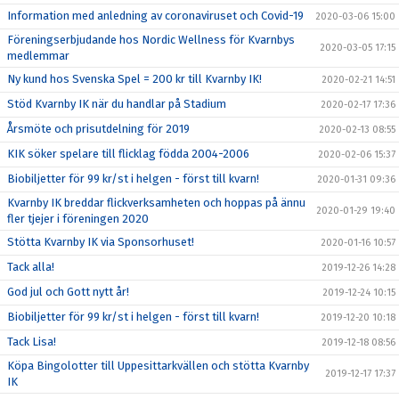
Information med anledning av coronaviruset och Covid-19
2020-03-06 15:00
Föreningserbjudande hos Nordic Wellness för Kvarnbys
2020-03-05 17:15
medlemmar
Ny kund hos Svenska Spel = 200 kr till Kvarnby IK!
2020-02-21 14:51
Stöd Kvarnby IK när du handlar på Stadium
2020-02-17 17:36
Årsmöte och prisutdelning för 2019
2020-02-13 08:55
KIK söker spelare till flicklag födda 2004-2006
2020-02-06 15:37
Biobiljetter för 99 kr/st i helgen - först till kvarn!
2020-01-31 09:36
Kvarnby IK breddar flickverksamheten och hoppas på ännu
2020-01-29 19:40
fler tjejer i föreningen 2020
Stötta Kvarnby IK via Sponsorhuset!
2020-01-16 10:57
Tack alla!
2019-12-26 14:28
God jul och Gott nytt år!
2019-12-24 10:15
Biobiljetter för 99 kr/st i helgen - först till kvarn!
2019-12-20 10:18
Tack Lisa!
2019-12-18 08:56
Köpa Bingolotter till Uppesittarkvällen och stötta Kvarnby
2019-12-17 17:37
IK