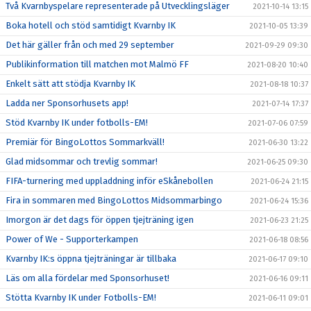
Två Kvarnbyspelare representerade på Utvecklingsläger
2021-10-14 13:15
Boka hotell och stöd samtidigt Kvarnby IK
2021-10-05 13:39
Det här gäller från och med 29 september
2021-09-29 09:30
Publikinformation till matchen mot Malmö FF
2021-08-20 10:40
Enkelt sätt att stödja Kvarnby IK
2021-08-18 10:37
Ladda ner Sponsorhusets app!
2021-07-14 17:37
Stöd Kvarnby IK under fotbolls-EM!
2021-07-06 07:59
Premiär för BingoLottos Sommarkväll!
2021-06-30 13:22
Glad midsommar och trevlig sommar!
2021-06-25 09:30
FIFA-turnering med uppladdning inför eSkånebollen
2021-06-24 21:15
Fira in sommaren med BingoLottos Midsommarbingo
2021-06-24 15:36
Imorgon är det dags för öppen tjejträning igen
2021-06-23 21:25
Power of We - Supporterkampen
2021-06-18 08:56
Kvarnby IK:s öppna tjejträningar är tillbaka
2021-06-17 09:10
Läs om alla fördelar med Sponsorhuset!
2021-06-16 09:11
Stötta Kvarnby IK under Fotbolls-EM!
2021-06-11 09:01