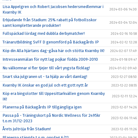
Lisa Appelgren och Robert Jacobsen hedersmedlemmar i
2024-03-06 14:30
Kvarnby IK
Erbjudande från Stadium: 25% rabatt på fotbollsskor
2024-03-04 12:04
samt kompletterande produkter!
Fullspäckad lördag med dubbla derbymatcher!
2024-02-16 10:58
Tränarutbildning SvFF D genomförd på Bäckagårds IP
2024-02-12 12:28
Köp din Alla hjärtans dag-gåva här och stötta Kvarnby IK!
2024-02-07 17:49
Intresseanmälan för nytt lag pojkar födda 2009-2010
2024-01-18 09:47
Nu välkomnar vi fler tjejer till vårt yngsta flicklag!
2024-01-02 09:40
Snart ska julgranen ut - ta hjälp av vårt damlag!
2023-12-27 08:50
Kvarnby IK önskar en god jul och ett gott nytt år
2023-12-22 08:55
Köp era bingolotter till Uppesittarkvällen genom Kvarnby
2023-12-11 12:24
IK!
Planerna på Bäckagårds IP tillgängliga igen
2023-12-07 14:26
Passa på - Träningskort på Nordic Wellness för 2495kr
2023-12-06 11:46
t.o.m 31/12-2023
Årets jultröja från Stadium!
2023-12-05 11:26
Planerna stängda t.o.m. onsdag 6/12
2023-12-04 09:36