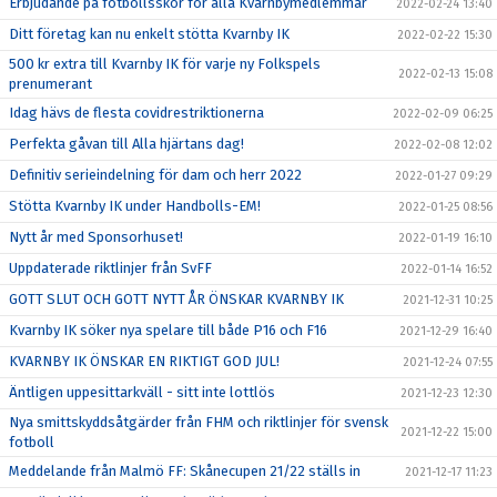
Erbjudande på fotbollsskor för alla Kvarnbymedlemmar
2022-02-24 13:40
Ditt företag kan nu enkelt stötta Kvarnby IK
2022-02-22 15:30
500 kr extra till Kvarnby IK för varje ny Folkspels
2022-02-13 15:08
prenumerant
Idag hävs de flesta covidrestriktionerna
2022-02-09 06:25
Perfekta gåvan till Alla hjärtans dag!
2022-02-08 12:02
Definitiv serieindelning för dam och herr 2022
2022-01-27 09:29
Stötta Kvarnby IK under Handbolls-EM!
2022-01-25 08:56
Nytt år med Sponsorhuset!
2022-01-19 16:10
Uppdaterade riktlinjer från SvFF
2022-01-14 16:52
GOTT SLUT OCH GOTT NYTT ÅR ÖNSKAR KVARNBY IK
2021-12-31 10:25
Kvarnby IK söker nya spelare till både P16 och F16
2021-12-29 16:40
KVARNBY IK ÖNSKAR EN RIKTIGT GOD JUL!
2021-12-24 07:55
Äntligen uppesittarkväll - sitt inte lottlös
2021-12-23 12:30
Nya smittskyddsåtgärder från FHM och riktlinjer för svensk
2021-12-22 15:00
fotboll
Meddelande från Malmö FF: Skånecupen 21/22 ställs in
2021-12-17 11:23