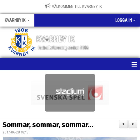
VÄLKOMMEN TILL KVARNBY IK
KVARNBY IK
LOGGA IN
KVARNBY IK
fotbollsförening sedan 1906
HEM
NYHETER
KALENDER
OM KLUBBEN
Sommar, sommar, sommar…
<
>
BILDGALLERI
2017-06-28 18:15