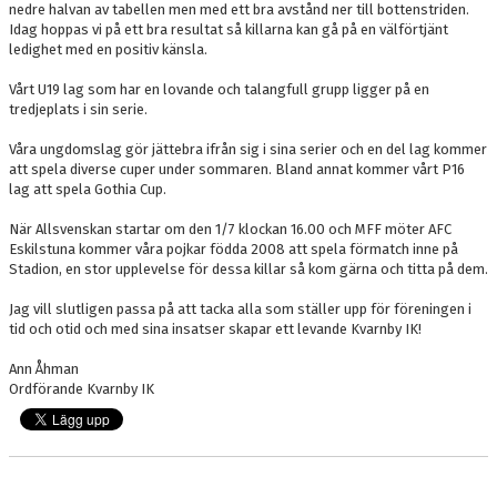
nedre halvan av tabellen men med ett bra avstånd ner till bottenstriden.
Idag hoppas vi på ett bra resultat så killarna kan gå på en välförtjänt
ledighet med en positiv känsla.
Vårt U19 lag som har en lovande och talangfull grupp ligger på en
tredjeplats i sin serie.
Våra ungdomslag gör jättebra ifrån sig i sina serier och en del lag kommer
att spela diverse cuper under sommaren. Bland annat kommer vårt P16
lag att spela Gothia Cup.
När Allsvenskan startar om den 1/7 klockan 16.00 och MFF möter AFC
Eskilstuna kommer våra pojkar födda 2008 att spela förmatch inne på
Stadion, en stor upplevelse för dessa killar så kom gärna och titta på dem.
Jag vill slutligen passa på att tacka alla som ställer upp för föreningen i
tid och otid och med sina insatser skapar ett levande Kvarnby IK!
Ann Åhman
Ordförande Kvarnby IK