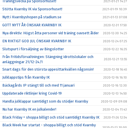
Träningsvecka på Sponsorhuset!
2021-01-21 14:27
Stötta Kvarnby IK via Sponsorhuset!
2021-01-19 10:39
Nytt i Kvarnbyshopen på stadium.se
2021-01-13 07:08
GOTT NYTT ÅR ÖNSKAR KVARNBY IK
2020-12-31 17:50
Nya direktiv: Högst åtta personer vid träning oavsett ålder
2020-12-30 14:25
EN RIKTIGT GOD JUL ÖNSKAR KVARNBY IK
2020-12-24 07:25
Slutspurt i försäljning av Bingolotter
2020-12-22 16:35
Från Fritidsförvaltningen: Stängning idrottslokaler och
2020-12-21 13:55
anläggningar 21/12-24/1
Snart dags för den största uppesittarkvällen någonsin!
2020-12-18 16:45
Julklappstips från Kvarnby IK
2020-12-16 16:10
Bäckagårds IP stängt till och med 11 januari
2020-12-16 12:30
Uppdaterade riktlinjer kring Covid-19
2020-12-13 14:50
Handla julklappar samtidigt som du stödjer Kvarnby
2020-12-09 09:08
Nu har Kvarnby IK en julkalender!
2020-12-04 11:43
Black Friday = shoppa billigt och stöd samtidigt Kvarnby IK
2020-11-26 12:54
Black Week har startat - shoppa billigt och stöd Kvarnby
2020-11-23 10:00