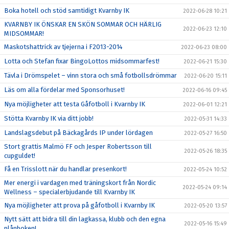
Boka hotell och stöd samtidigt Kvarnby IK
2022-06-28 10:21
KVARNBY IK ÖNSKAR EN SKÖN SOMMAR OCH HÄRLIG
2022-06-23 12:10
MIDSOMMAR!
Maskotshattrick av tjejerna i F2013-2014
2022-06-23 08:00
Lotta och Stefan fixar BingoLottos midsommarfest!
2022-06-21 15:30
Tävla i Drömspelet – vinn stora och små fotbollsdrömmar
2022-06-20 15:11
Läs om alla fördelar med Sponsorhuset!
2022-06-16 09:45
Nya möjligheter att testa Gåfotboll i Kvarnby IK
2022-06-01 12:21
Stötta Kvarnby IK via ditt jobb!
2022-05-31 14:33
Landslagsdebut på Bäckagårds IP under lördagen
2022-05-27 16:50
Stort grattis Malmö FF och Jesper Robertsson till
2022-05-26 18:35
cupguldet!
Få en Trisslott när du handlar presenkort!
2022-05-24 10:52
Mer energi i vardagen med träningskort från Nordic
2022-05-24 09:14
Wellness – specialerbjudande till Kvarnby IK
Nya möjligheter att prova på gåfotboll i Kvarnby IK
2022-05-20 13:57
Nytt sätt att bidra till din lagkassa, klubb och den egna
2022-05-16 15:49
plånboken!