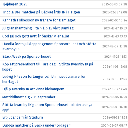
Tjejdagen 2025
2025-03-10 09:38
Trippla DM-matcher på Bäckagårds IP i Helgen
2025-02-28 12:08
Kenneth Folkesson ny tränare för Damlaget
2025-02-05 10:24
Julgranshämtning - ta hjälp av vårt Damlag!
2024-12-27 10:53
God Jul och gott nytt år önskar vi er alla!
2024-12-23 13:13
Handla årets julklappar genom Sponsorhuset och stötta
2024-12-09 13:38
Kvarnby IK!
Black Week på Sponsorhuset!
2024-11-25 11:53
Köp ett presentkort till Fars dag - Stötta Kvarnby IK på
2024-11-05 12:08
köpet!
Ludvig Nilsson förlänger och blir huvudtränare för
2024-10-10 19:25
herrlaget
Hjälp Kvarnby IK att vinna biokampen!
2024-10-02 14:40
Matchklimathelg 7-8 september
2024-09-06 14:50
Stötta Kvarnby IK genom Sponsorhuset och deras nya
2024-09-03 14:28
app!
Erbjudande från Stadium
2024-08-22 11:21
Dubbla matcher på Bäcka under lördagen!
2024-08-09 08:47