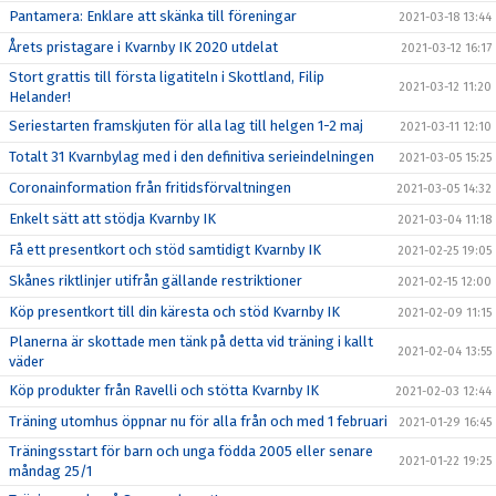
Pantamera: Enklare att skänka till föreningar
2021-03-18 13:44
Årets pristagare i Kvarnby IK 2020 utdelat
2021-03-12 16:17
Stort grattis till första ligatiteln i Skottland, Filip
2021-03-12 11:20
Helander!
Seriestarten framskjuten för alla lag till helgen 1-2 maj
2021-03-11 12:10
Totalt 31 Kvarnbylag med i den definitiva serieindelningen
2021-03-05 15:25
Coronainformation från fritidsförvaltningen
2021-03-05 14:32
Enkelt sätt att stödja Kvarnby IK
2021-03-04 11:18
Få ett presentkort och stöd samtidigt Kvarnby IK
2021-02-25 19:05
Skånes riktlinjer utifrån gällande restriktioner
2021-02-15 12:00
Köp presentkort till din käresta och stöd Kvarnby IK
2021-02-09 11:15
Planerna är skottade men tänk på detta vid träning i kallt
2021-02-04 13:55
väder
Köp produkter från Ravelli och stötta Kvarnby IK
2021-02-03 12:44
Träning utomhus öppnar nu för alla från och med 1 februari
2021-01-29 16:45
Träningsstart för barn och unga födda 2005 eller senare
2021-01-22 19:25
måndag 25/1