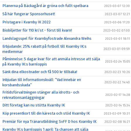
Planerna på Bäckagård är gröna och fullt spelbara
2023-03-07 12:30
Så här fungerar Sponsorhuset!
2023-03-07 12:21
Pristagare i Kvarnby IK 2022
2023-03-06 17:20
Biobiljetter för 110 kr/st - först till kvarn!
2023-03-02 07:00
Landslagsspel för Kvarnbyfostrade Alexandra Weihs
2023-03-01 18:11
Erbjudande: 25% rabatt på fotboll till Kvarnby IK:s
2023-03-01 09:59
medlemmar
Påminnelse: 5 dagar kvar för att anmäla intresse att sälja
2023-02-24 15:05
på Kvarnby IK:s barnloppis
Sänk dina elkostnader och få 500 kr tillbaka!
2023-02-23 10:26
Inbjudan till informationskväll: ”Vad innebär en
2023-02-22 14:40
korsbandsskada”
Fritidsförvaltningen stänger alla idrotts- och
2023-02-17 14:28
rekreationsanläggningar
Ditt företag kan nu stötta Kvarnby IK
2023-02-14 15:34
Köp presentkort till din käresta och stöd Kvarnby IK
2023-02-09 10:31
Premiär för nya Tränarutbildning SvFF D hos Kvarnby IK
2023-02-08 16:21
Kvarnby IK:s barnloppis 1 april: Ta chansen att sälja