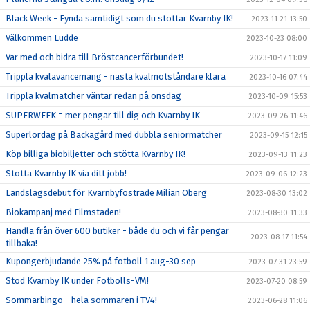
Black Week - Fynda samtidigt som du stöttar Kvarnby IK!
2023-11-21 13:50
Välkommen Ludde
2023-10-23 08:00
Var med och bidra till Bröstcancerförbundet!
2023-10-17 11:09
Trippla kvalavancemang - nästa kvalmotståndare klara
2023-10-16 07:44
Trippla kvalmatcher väntar redan på onsdag
2023-10-09 15:53
SUPERWEEK = mer pengar till dig och Kvarnby IK
2023-09-26 11:46
Superlördag på Bäckagård med dubbla seniormatcher
2023-09-15 12:15
Köp billiga biobiljetter och stötta Kvarnby IK!
2023-09-13 11:23
Stötta Kvarnby IK via ditt jobb!
2023-09-06 12:23
Landslagsdebut för Kvarnbyfostrade Milian Öberg
2023-08-30 13:02
Biokampanj med Filmstaden!
2023-08-30 11:33
Handla från över 600 butiker - både du och vi får pengar
2023-08-17 11:54
tillbaka!
Kupongerbjudande 25% på fotboll 1 aug-30 sep
2023-07-31 23:59
Stöd Kvarnby IK under Fotbolls-VM!
2023-07-20 08:59
Sommarbingo - hela sommaren i TV4!
2023-06-28 11:06