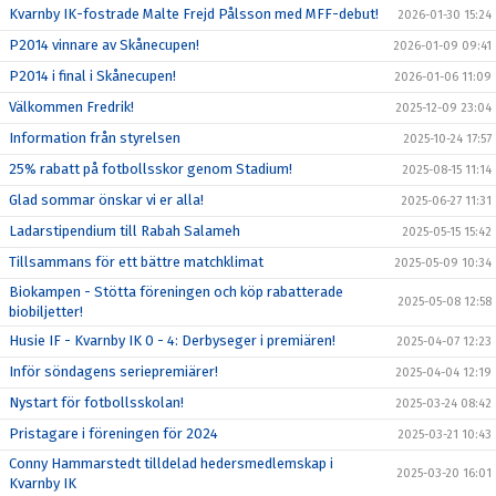
Kvarnby IK-fostrade Malte Frejd Pålsson med MFF-debut!
2026-01-30 15:24
P2014 vinnare av Skånecupen!
2026-01-09 09:41
P2014 i final i Skånecupen!
2026-01-06 11:09
Välkommen Fredrik!
2025-12-09 23:04
Information från styrelsen
2025-10-24 17:57
25% rabatt på fotbollsskor genom Stadium!
2025-08-15 11:14
Glad sommar önskar vi er alla!
2025-06-27 11:31
Ladarstipendium till Rabah Salameh
2025-05-15 15:42
Tillsammans för ett bättre matchklimat
2025-05-09 10:34
Biokampen - Stötta föreningen och köp rabatterade
2025-05-08 12:58
biobiljetter!
Husie IF - Kvarnby IK 0 - 4: Derbyseger i premiären!
2025-04-07 12:23
Inför söndagens seriepremiärer!
2025-04-04 12:19
Nystart för fotbollsskolan!
2025-03-24 08:42
Pristagare i föreningen för 2024
2025-03-21 10:43
Conny Hammarstedt tilldelad hedersmedlemskap i
2025-03-20 16:01
Kvarnby IK