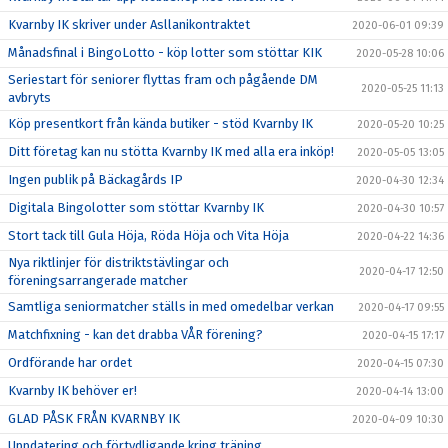
Kvarnby IK skriver under Asllanikontraktet
2020-06-01 09:39
Månadsfinal i BingoLotto - köp lotter som stöttar KIK
2020-05-28 10:06
Seriestart för seniorer flyttas fram och pågående DM
2020-05-25 11:13
avbryts
Köp presentkort från kända butiker - stöd Kvarnby IK
2020-05-20 10:25
Ditt företag kan nu stötta Kvarnby IK med alla era inköp!
2020-05-05 13:05
Ingen publik på Bäckagårds IP
2020-04-30 12:34
Digitala Bingolotter som stöttar Kvarnby IK
2020-04-30 10:57
Stort tack till Gula Höja, Röda Höja och Vita Höja
2020-04-22 14:36
Nya riktlinjer för distriktstävlingar och
2020-04-17 12:50
föreningsarrangerade matcher
Samtliga seniormatcher ställs in med omedelbar verkan
2020-04-17 09:55
Matchfixning - kan det drabba VÅR förening?
2020-04-15 17:17
Ordförande har ordet
2020-04-15 07:30
Kvarnby IK behöver er!
2020-04-14 13:00
GLAD PÅSK FRÅN KVARNBY IK
2020-04-09 10:30
Uppdatering och förtydligande kring träning,