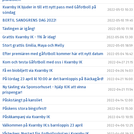
Kvarnby IK bjuder in till ett nytt pass med Gåfotboll på
2022-05-13 10:33
söndag
BERTIL SANDGRENS DAG 2022!
2022-05-10 19:45
Tävlingen är igång!
2022-05-10 11:18
Grattis Kvarnby IK - 116 år idag!
2022-05-06 13:30
Stort grattis Emilia, Maya och Melly
2022-05-05 18:59
Efter premiären med gåfotboll kommer här ett nytt datum
2022-05-04 16:42
Kom och testa Gåfotboll med oss i Kvarnby IK
2022-04-27 21:15
Få en biobiljett via Kvarnby IK
2022-04-26 14:03
På lördag 23 april kl 10:00 är det barnloppis på Bäckagård!
2022-04-21 16:00
Ny tävling via Sponsorhuset - hjälp KIK att vinna
2022-04-21 11:54
prispengar!
Påskstängt på kansliet
2022-04-14 12:00
Påskens stora bingofest!
2022-04-13 15:30
Påskkampanj via Kvarnby IK
2022-04-13 10:55
Välkommen på Kvarnby IK:s barnloppis 23 april
2022-04-06 12:25
Vårtecken: Nystart för Fotbollsskolan i Kvarnby IK
2022-04-05 19:31