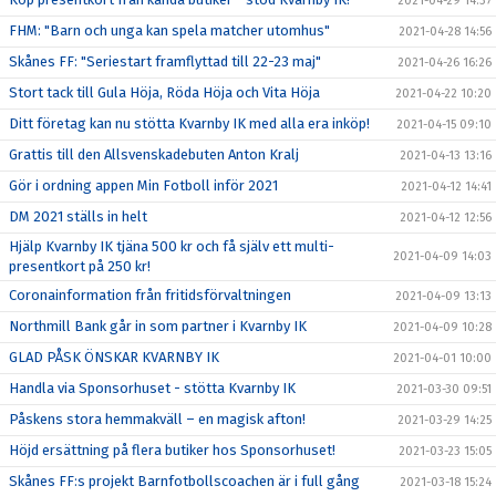
2021-04-29 14:37
FHM: "Barn och unga kan spela matcher utomhus"
2021-04-28 14:56
Skånes FF: "Seriestart framflyttad till 22-23 maj"
2021-04-26 16:26
Stort tack till Gula Höja, Röda Höja och Vita Höja
2021-04-22 10:20
Ditt företag kan nu stötta Kvarnby IK med alla era inköp!
2021-04-15 09:10
Grattis till den Allsvenskadebuten Anton Kralj
2021-04-13 13:16
Gör i ordning appen Min Fotboll inför 2021
2021-04-12 14:41
DM 2021 ställs in helt
2021-04-12 12:56
Hjälp Kvarnby IK tjäna 500 kr och få själv ett multi-
2021-04-09 14:03
presentkort på 250 kr!
Coronainformation från fritidsförvaltningen
2021-04-09 13:13
Northmill Bank går in som partner i Kvarnby IK
2021-04-09 10:28
GLAD PÅSK ÖNSKAR KVARNBY IK
2021-04-01 10:00
Handla via Sponsorhuset - stötta Kvarnby IK
2021-03-30 09:51
Påskens stora hemmakväll – en magisk afton!
2021-03-29 14:25
Höjd ersättning på flera butiker hos Sponsorhuset!
2021-03-23 15:05
Skånes FF:s projekt Barnfotbollscoachen är i full gång
2021-03-18 15:24