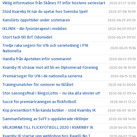
Viktig information från Skånes FF inför höstens seriestart
2020-07-27 12:00
Stöd Kvarnby IK när du spelar hos Svenska Spel!
2020-07-08 10:59
Kansliets öppettider under sommaren
2020-06-29 09:30
iKLINIK - din fysioterapeut i mobilen
2020-06-29 09:07
Stort tack till Brf. Odonvidet
2020-06-29 09:02
Tredje raka segern för U16 och serieledning i P16
2020-06-25 15:56
Nationella
Handla från Apoteken inför sommaren!
2020-06-23 09:55
Kvarnby IK strävar mot att bli en Diplomerad Förening
2020-06-18 10:59
Premiärseger för U16 i de nationella serierna
2020-06-15 12:55
Träningsmatcher för seniorer nu tillåtet
2020-06-14 06:00
Stor säsongsfinal i BingoLotto – nu ska alla vinster ut!
2020-06-12 09:44
Succé för premiärträningen av flickfotboll
2020-06-11 12:22
Köp presentkort från kända butiker - stöd Kvarnby IK
2020-06-09 10:39
Sammanfattning av SvFF:s uppdaterade riktlinjer
2020-06-08 14:50
VÄLKOMNA TILL FLICKFOTBOLL 2020 I KVARNBY IK
2020-06-05 15:24
Kvarnby IK startar upp webbshop hos Ravelli No 1
2020-06-01 11:44