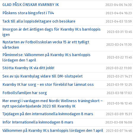
GLAD PÅSK ÖNSKAR KVARNBY IK
2023-04-06 14:30
Påskens stora bingofest i TV4
2023-04-04 16:23
Tack till alla loppisdeltagare och besökare
2023-04-03 13:59
Imorgon är det äntligen dags för Kvarnby IK:s barnloppis
2023-03-31 13:45
igen
Nystarten av Fotbollsskolan vecka 15 är ett tydligt
2023-03-24 11:30
vårtecken
Påminnelse: Välkommen på Kvarnby IK:s barnloppis
2023-03-22 11:45
lördagen den 1 april
Stötta Kvarnby IK via ditt jobb!
2023-03-22 11:00
Sex av sju Kvarnbylag vidare till DM-slutspelet
2023-03-21 14:21
Kvarnby IK har sorg - en stor förebild har lämnat oss
2023-03-19 12:25
Fotbollsfamiljen har sorg
2023-03-18 17:03
Mer energi i vardagen med Nordic Wellness träningskort –
2023-03-16 12:45
nytt specialerbjudande 2023 till Kvarnby IK
Tjejdagen på den internationella kvinnodagen 8 mars
2023-03-09 15:31
Inför Internationella kvinnodagen 8 mars
2023-03-08 16:08
Välkommen på Kvarnby IK:s barnloppis lördagen den 1 april
2023-03-07 14:46