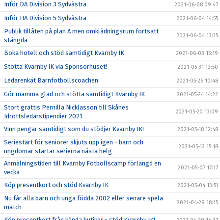
Inför DA Division 3 Sydvästra
2021-06-08 09:47
Inför HA Division 5 Sydvästra
2021-06-04 14:55
Publik tillåten på plan A men omklädningsrum fortsatt
2021-06-04 13:15
stängda
Boka hotell och stöd samtidigt Kvarnby IK
2021-06-03 15:19
Stötta Kvarnby IK via Sponsorhuset!
2021-05-31 13:50
Ledarenkät Barnfotbollscoachen
2021-05-26 10:48
Gör mamma glad och stötta samtidigt Kvarnby IK
2021-05-24 14:22
Stort grattis Pernilla Nicklasson till Skånes
2021-05-20 13:09
Idrottsledarstipendier 2021
Vinn pengar samtidigt som du stödjer Kvarnby IK!
2021-05-18 12:48
Seriestart för seniorer skjuts upp igen - barn och
2021-05-12 15:18
ungdomar startar serierna nästa helg
Anmälningstiden till Kvarnby Fotbollscamp förlängd en
2021-05-07 17:17
vecka
Köp presentkort och stöd Kvarnby IK
2021-05-04 13:51
Nu får alla barn och unga födda 2002 eller senare spela
2021-04-29 18:15
match
Köp presentkort från kända butiker - stöd Kvarnby IK!