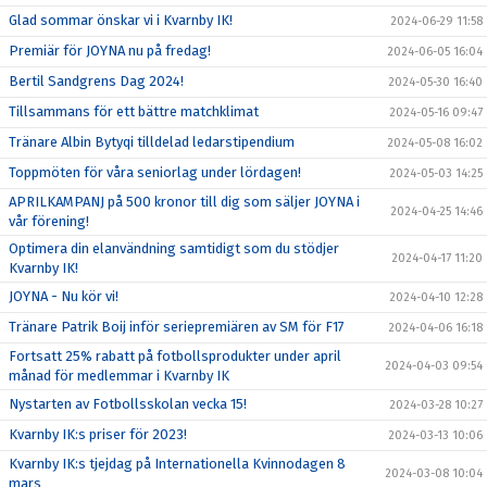
Glad sommar önskar vi i Kvarnby IK!
2024-06-29 11:58
Premiär för JOYNA nu på fredag!
2024-06-05 16:04
Bertil Sandgrens Dag 2024!
2024-05-30 16:40
Tillsammans för ett bättre matchklimat
2024-05-16 09:47
Tränare Albin Bytyqi tilldelad ledarstipendium
2024-05-08 16:02
Toppmöten för våra seniorlag under lördagen!
2024-05-03 14:25
APRILKAMPANJ på 500 kronor till dig som säljer JOYNA i
2024-04-25 14:46
vår förening!
Optimera din elanvändning samtidigt som du stödjer
2024-04-17 11:20
Kvarnby IK!
JOYNA - Nu kör vi!
2024-04-10 12:28
Tränare Patrik Boij inför seriepremiären av SM för F17
2024-04-06 16:18
Fortsatt 25% rabatt på fotbollsprodukter under april
2024-04-03 09:54
månad för medlemmar i Kvarnby IK
Nystarten av Fotbollsskolan vecka 15!
2024-03-28 10:27
Kvarnby IK:s priser för 2023!
2024-03-13 10:06
Kvarnby IK:s tjejdag på Internationella Kvinnodagen 8
2024-03-08 10:04
mars