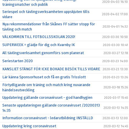
2020-04-03 16:10
träningsmatcher och publik
Seriespel och tävlingsverksamheten uppskjuten tills
2020-04-02 17:00
vidare
Nya rekommendationer från Skånes FF sätter stopp för
2020-04-01 14:32
tävling och match
VÄLKOMMEN TILL FOTBOLLSSKOLAN 2020!
2020-03-30 10:50
SUPERWEEK = glädje för dig och Kvarnby IK
2020-03-30 10:41
All tävlingsverksamhet genomförs som planerat
2020-03-27 12:18
Seriestarten 2020
2020-03-23 14:00
KANSLIET STÄNGT FÖR ICKE BOKADE BESÖK TILLS VIDARE
2020-03-23 13:30
Lär känna Sponsorhuset och få en gratis Trisslott
2020-03-23 13:26
Förtydligande om träning och match kring nuvarande
2020-03-18 15:26
händelseutveckling
Uppdatering gällande coronaviruset - god handhygien
2020-03-17 15:45
Senaste uppdateringen gällande coronaviruset /20200313
2020-03-13 14:35
14:35
Information coronaviruset - ledarutbildning INSTÄLLD
2020-03-13 12:00
Uppdatering kring coronaviruset
2020-03-12 14:45