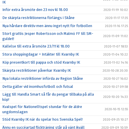
IK
Inför extra årsmöte den 23 nov kl 18.00
2020-11-19 10:02
De skärpta restriktionerna förlängs i Skåne
2020-11-17 17:35
Nya hårdare direktiv men ännu inget nytt för fotbollen
2020-11-16 17:25
Stort grattis Jesper Robertsson och Malmö FF till SM-
2020-11-09 11:02
guldet!
Kallelse till extra årsmöte 23/11 kl 18.00
2020-11-07 18:53
Stora shoppingdagar = Intäkter till Kvarnby IK
2020-11-04 10:22
Köp presentkort till pappa och stöd Kvarnby IK
2020-11-02 14:16
Skärpta restriktioner påverkar Kvarnby IK
2020-10-28 20:30
Nya lokala restriktioner införda av Region Skåne
2020-10-27 16:02
Detta gäller vid inomhusfotboll och futsal
2020-10-27 09:58
Lägg till Handla Smart så får du pengar tillbaka på alla
2020-10-20 14:33
köp!
Kvalspel för Nationelltspel stundar för de äldre
2020-10-15 12:55
ungdomslagen
Stöd Kvarnby IK när du spelar hos Svenska Spel!
2020-09-25 10:27
Ännu en succéartad flickträning står på vänt ikväll
2020-09-09 10:59