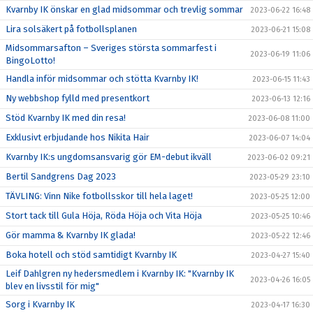
Kvarnby IK önskar en glad midsommar och trevlig sommar
2023-06-22 16:48
Lira solsäkert på fotbollsplanen
2023-06-21 15:08
Midsommarsafton – Sveriges största sommarfest i
2023-06-19 11:06
BingoLotto!
Handla inför midsommar och stötta Kvarnby IK!
2023-06-15 11:43
Ny webbshop fylld med presentkort
2023-06-13 12:16
Stöd Kvarnby IK med din resa!
2023-06-08 11:00
Exklusivt erbjudande hos Nikita Hair
2023-06-07 14:04
Kvarnby IK:s ungdomsansvarig gör EM-debut ikväll
2023-06-02 09:21
Bertil Sandgrens Dag 2023
2023-05-29 23:10
TÄVLING: Vinn Nike fotbollsskor till hela laget!
2023-05-25 12:00
Stort tack till Gula Höja, Röda Höja och Vita Höja
2023-05-25 10:46
Gör mamma & Kvarnby IK glada!
2023-05-22 12:46
Boka hotell och stöd samtidigt Kvarnby IK
2023-04-27 15:40
Leif Dahlgren ny hedersmedlem i Kvarnby IK: "Kvarnby IK
2023-04-26 16:05
blev en livsstil för mig"
Sorg i Kvarnby IK
2023-04-17 16:30