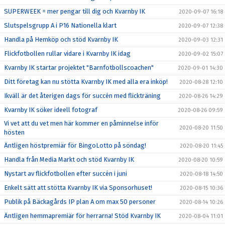
SUPERWEEK = mer pengar till dig och Kvarnby IK
2020-09-07 16:18
Slutspelsgrupp A i P16 Nationella klart
2020-09-07 12:38
Handla på Hemköp och stöd Kvarnby IK
2020-09-03 12:31
Flickfotbollen rullar vidare i Kvarnby IK idag
2020-09-02 15:07
Kvarnby IK startar projektet "Barnfotbollscoachen"
2020-09-01 14:30
Ditt företag kan nu stötta Kvarnby IK med alla era inköp!
2020-08-28 12:10
Ikväll är det återigen dags för succén med flickträning
2020-08-26 14:29
Kvarnby IK söker ideell fotograf
2020-08-26 09:59
Vi vet att du vet men här kommer en påminnelse inför
2020-08-20 11:50
hösten
Äntligen höstpremiär för BingoLotto på söndag!
2020-08-20 11:45
Handla från Media Markt och stöd Kvarnby IK
2020-08-20 10:59
Nystart av flickfotbollen efter succén i juni
2020-08-18 14:50
Enkelt sätt att stötta Kvarnby IK via Sponsorhuset!
2020-08-15 10:36
Publik på Bäckagårds IP plan A om max 50 personer
2020-08-14 10:26
Äntligen hemmapremiär för herrarna! Stöd Kvarnby IK
2020-08-04 11:01