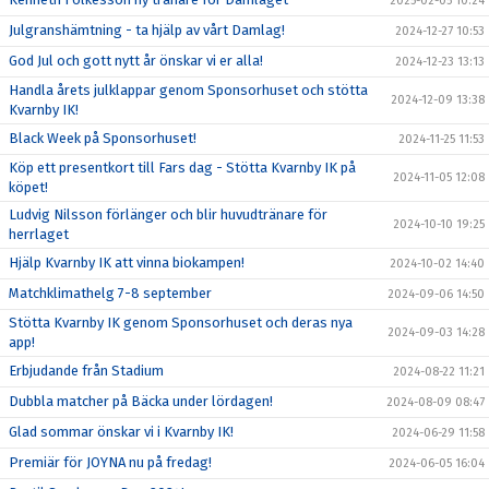
2025-02-05 10:24
Julgranshämtning - ta hjälp av vårt Damlag!
2024-12-27 10:53
God Jul och gott nytt år önskar vi er alla!
2024-12-23 13:13
Handla årets julklappar genom Sponsorhuset och stötta
2024-12-09 13:38
Kvarnby IK!
Black Week på Sponsorhuset!
2024-11-25 11:53
Köp ett presentkort till Fars dag - Stötta Kvarnby IK på
2024-11-05 12:08
köpet!
Ludvig Nilsson förlänger och blir huvudtränare för
2024-10-10 19:25
herrlaget
Hjälp Kvarnby IK att vinna biokampen!
2024-10-02 14:40
Matchklimathelg 7-8 september
2024-09-06 14:50
Stötta Kvarnby IK genom Sponsorhuset och deras nya
2024-09-03 14:28
app!
Erbjudande från Stadium
2024-08-22 11:21
Dubbla matcher på Bäcka under lördagen!
2024-08-09 08:47
Glad sommar önskar vi i Kvarnby IK!
2024-06-29 11:58
Premiär för JOYNA nu på fredag!
2024-06-05 16:04