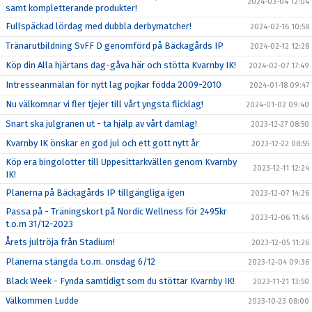
2024-03-04 12:04
samt kompletterande produkter!
Fullspäckad lördag med dubbla derbymatcher!
2024-02-16 10:58
Tränarutbildning SvFF D genomförd på Bäckagårds IP
2024-02-12 12:28
Köp din Alla hjärtans dag-gåva här och stötta Kvarnby IK!
2024-02-07 17:49
Intresseanmälan för nytt lag pojkar födda 2009-2010
2024-01-18 09:47
Nu välkomnar vi fler tjejer till vårt yngsta flicklag!
2024-01-02 09:40
Snart ska julgranen ut - ta hjälp av vårt damlag!
2023-12-27 08:50
Kvarnby IK önskar en god jul och ett gott nytt år
2023-12-22 08:55
Köp era bingolotter till Uppesittarkvällen genom Kvarnby
2023-12-11 12:24
IK!
Planerna på Bäckagårds IP tillgängliga igen
2023-12-07 14:26
Passa på - Träningskort på Nordic Wellness för 2495kr
2023-12-06 11:46
t.o.m 31/12-2023
Årets jultröja från Stadium!
2023-12-05 11:26
Planerna stängda t.o.m. onsdag 6/12
2023-12-04 09:36
Black Week - Fynda samtidigt som du stöttar Kvarnby IK!
2023-11-21 13:50
Välkommen Ludde
2023-10-23 08:00