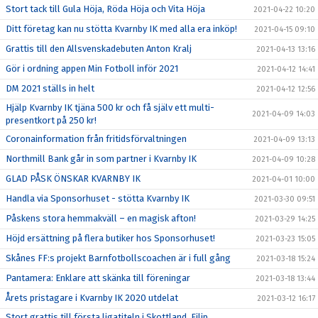
Stort tack till Gula Höja, Röda Höja och Vita Höja
2021-04-22 10:20
Ditt företag kan nu stötta Kvarnby IK med alla era inköp!
2021-04-15 09:10
Grattis till den Allsvenskadebuten Anton Kralj
2021-04-13 13:16
Gör i ordning appen Min Fotboll inför 2021
2021-04-12 14:41
DM 2021 ställs in helt
2021-04-12 12:56
Hjälp Kvarnby IK tjäna 500 kr och få själv ett multi-
2021-04-09 14:03
presentkort på 250 kr!
Coronainformation från fritidsförvaltningen
2021-04-09 13:13
Northmill Bank går in som partner i Kvarnby IK
2021-04-09 10:28
GLAD PÅSK ÖNSKAR KVARNBY IK
2021-04-01 10:00
Handla via Sponsorhuset - stötta Kvarnby IK
2021-03-30 09:51
Påskens stora hemmakväll – en magisk afton!
2021-03-29 14:25
Höjd ersättning på flera butiker hos Sponsorhuset!
2021-03-23 15:05
Skånes FF:s projekt Barnfotbollscoachen är i full gång
2021-03-18 15:24
Pantamera: Enklare att skänka till föreningar
2021-03-18 13:44
Årets pristagare i Kvarnby IK 2020 utdelat
2021-03-12 16:17
Stort grattis till första ligatiteln i Skottland, Filip