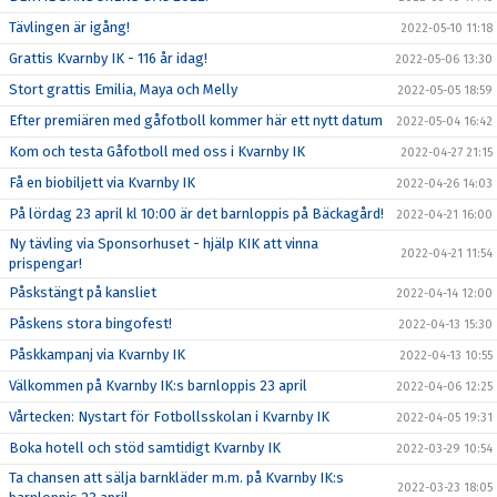
Tävlingen är igång!
2022-05-10 11:18
Grattis Kvarnby IK - 116 år idag!
2022-05-06 13:30
Stort grattis Emilia, Maya och Melly
2022-05-05 18:59
Efter premiären med gåfotboll kommer här ett nytt datum
2022-05-04 16:42
Kom och testa Gåfotboll med oss i Kvarnby IK
2022-04-27 21:15
Få en biobiljett via Kvarnby IK
2022-04-26 14:03
På lördag 23 april kl 10:00 är det barnloppis på Bäckagård!
2022-04-21 16:00
Ny tävling via Sponsorhuset - hjälp KIK att vinna
2022-04-21 11:54
prispengar!
Påskstängt på kansliet
2022-04-14 12:00
Påskens stora bingofest!
2022-04-13 15:30
Påskkampanj via Kvarnby IK
2022-04-13 10:55
Välkommen på Kvarnby IK:s barnloppis 23 april
2022-04-06 12:25
Vårtecken: Nystart för Fotbollsskolan i Kvarnby IK
2022-04-05 19:31
Boka hotell och stöd samtidigt Kvarnby IK
2022-03-29 10:54
Ta chansen att sälja barnkläder m.m. på Kvarnby IK:s
2022-03-23 18:05