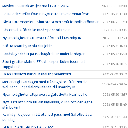
Maskotshattrick av tjejerna i F2013-2014
2022-06-23 08:00
Lotta och Stefan fixar BingoLottos midsommarfest!
2022-06-21 15:30
Tävla i Drömspelet – vinn stora och små fotbollsdrömmar
2022-06-20 15:11
Läs om alla fördelar med Sponsorhuset!
2022-06-16 09:45
Nya möjligheter att testa Gåfotboll i Kvarnby IK
2022-06-01 12:21
Stötta Kvarnby IK via ditt jobb!
2022-05-31 14:33
Landslagsdebut på Bäckagårds IP under lördagen
2022-05-27 16:50
Stort grattis Malmö FF och Jesper Robertsson till
2022-05-26 18:35
cupguldet!
Få en Trisslott när du handlar presenkort!
2022-05-24 10:52
Mer energi i vardagen med träningskort från Nordic
2022-05-24 09:14
Wellness – specialerbjudande till Kvarnby IK
Nya möjligheter att prova på gåfotboll i Kvarnby IK
2022-05-20 13:57
Nytt sätt att bidra till din lagkassa, klubb och den egna
2022-05-16 15:49
plånboken!
Kvarnby IK bjuder in till ett nytt pass med Gåfotboll på
2022-05-13 10:33
söndag
BERTIL SANDGRENS DAG 2022!
2022-05-10 19:45