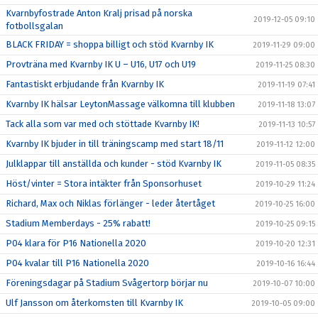
Kvarnbyfostrade Anton Kralj prisad på norska
2019-12-05 09:10
fotbollsgalan
BLACK FRIDAY = shoppa billigt och stöd Kvarnby IK
2019-11-29 09:00
Provträna med Kvarnby IK U – U16, U17 och U19
2019-11-25 08:30
Fantastiskt erbjudande från Kvarnby IK
2019-11-19 07:41
Kvarnby IK hälsar LeytonMassage välkomna till klubben
2019-11-18 13:07
Tack alla som var med och stöttade Kvarnby IK!
2019-11-13 10:57
Kvarnby IK bjuder in till träningscamp med start 18/11
2019-11-12 12:00
Julklappar till anställda och kunder - stöd Kvarnby IK
2019-11-05 08:35
Höst/vinter = Stora intäkter från Sponsorhuset
2019-10-29 11:24
Richard, Max och Niklas förlänger - leder återtåget
2019-10-25 16:00
Stadium Memberdays - 25% rabatt!
2019-10-25 09:15
P04 klara för P16 Nationella 2020
2019-10-20 12:31
P04 kvalar till P16 Nationella 2020
2019-10-16 16:44
Föreningsdagar på Stadium Svågertorp börjar nu
2019-10-07 10:00
Ulf Jansson om återkomsten till Kvarnby IK
2019-10-05 09:00