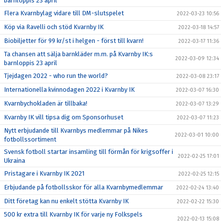
barnloppis 23 april
Flera Kvarnbylag vidare till DM-slutspelet
2022-03-23 10:56
Köp via Ravelli och stöd Kvarnby IK
2022-03-18 14:57
Biobiljetter för 99 kr/st i helgen - först till kvarn!
2022-03-17 11:36
Ta chansen att sälja barnkläder m.m. på Kvarnby IK:s
2022-03-09 12:34
barnloppis 23 april
Tjejdagen 2022 - who run the world?
2022-03-08 23:17
Internationella kvinnodagen 2022 i Kvarnby IK
2022-03-07 16:30
Kvarnbychokladen är tillbaka!
2022-03-07 13:29
Kvarnby IK vill tipsa dig om Sponsorhuset
2022-03-07 11:23
Nytt erbjudande till Kvarnbys medlemmar på Nikes
2022-03-01 10:00
fotbollssortiment
Svensk fotboll startar insamling till förmån för krigsoffer i
2022-02-25 17:01
Ukraina
Pristagare i Kvarnby IK 2021
2022-02-25 12:15
Erbjudande på fotbollsskor för alla Kvarnbymedlemmar
2022-02-24 13:40
Ditt företag kan nu enkelt stötta Kvarnby IK
2022-02-22 15:30
500 kr extra till Kvarnby IK för varje ny Folkspels
2022-02-13 15:08