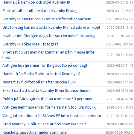
Handla på Hemköp och stöd Kvarnby IK
2020-09-03 12:31
Flickfotbollen rullar vidare i Kvarnby IK idag
2020-09-02 15:07
Kvarnby IK startar projektet "Barnfotbollscoachen"
2020-09-01 14:30
Ditt företag kan nu stötta Kvarnby IK med alla era inköp!
2020-08-28 12:10
Ikväll är det återigen dags för succén med flickträning
2020-08-26 14:29
Kvarnby IK söker ideell fotograf
2020-08-26 09:59
Vi vet att du vet men här kommer en påminnelse inför
2020-08-20 11:50
hösten
Äntligen höstpremiär för BingoLotto på söndag!
2020-08-20 11:45
Handla från Media Markt och stöd Kvarnby IK
2020-08-20 10:59
Nystart av flickfotbollen efter succén i juni
2020-08-18 14:50
Enkelt sätt att stötta Kvarnby IK via Sponsorhuset!
2020-08-15 10:36
Publik på Bäckagårds IP plan A om max 50 personer
2020-08-14 10:26
Äntligen hemmapremiär för herrarna! Stöd Kvarnby IK
2020-08-04 11:01
Viktig information från Skånes FF inför höstens seriestart
2020-07-27 12:00
Stöd Kvarnby IK när du spelar hos Svenska Spel!
2020-07-08 10:59
Kansliets öppettider under sommaren
2020-06-29 09:30