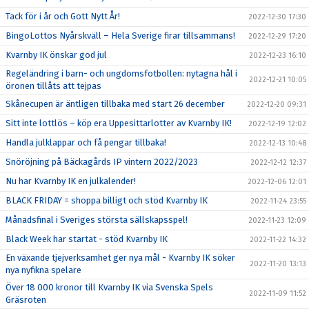
Tack för i år och Gott Nytt År!
2022-12-30 17:30
BingoLottos Nyårskväll – Hela Sverige firar tillsammans!
2022-12-29 17:20
Kvarnby IK önskar god jul
2022-12-23 16:10
Regeländring i barn- och ungdomsfotbollen: nytagna hål i
2022-12-21 10:05
öronen tillåts att tejpas
Skånecupen är äntligen tillbaka med start 26 december
2022-12-20 09:31
Sitt inte lottlös – köp era Uppesittarlotter av Kvarnby IK!
2022-12-19 12:02
Handla julklappar och få pengar tillbaka!
2022-12-13 10:48
Snöröjning på Bäckagårds IP vintern 2022/2023
2022-12-12 12:37
Nu har Kvarnby IK en julkalender!
2022-12-06 12:01
BLACK FRIDAY = shoppa billigt och stöd Kvarnby IK
2022-11-24 23:55
Månadsfinal i Sveriges största sällskapsspel!
2022-11-23 12:09
Black Week har startat - stöd Kvarnby IK
2022-11-22 14:32
En växande tjejverksamhet ger nya mål - Kvarnby IK söker
2022-11-20 13:13
nya nyfikna spelare
Över 18 000 kronor till Kvarnby IK via Svenska Spels
2022-11-09 11:52
Gräsroten