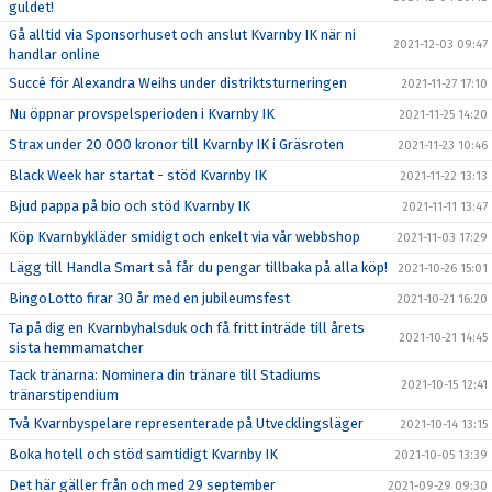
guldet!
Gå alltid via Sponsorhuset och anslut Kvarnby IK när ni
2021-12-03 09:47
handlar online
Succé för Alexandra Weihs under distriktsturneringen
2021-11-27 17:10
Nu öppnar provspelsperioden i Kvarnby IK
2021-11-25 14:20
Strax under 20 000 kronor till Kvarnby IK i Gräsroten
2021-11-23 10:46
Black Week har startat - stöd Kvarnby IK
2021-11-22 13:13
Bjud pappa på bio och stöd Kvarnby IK
2021-11-11 13:47
Köp Kvarnbykläder smidigt och enkelt via vår webbshop
2021-11-03 17:29
Lägg till Handla Smart så får du pengar tillbaka på alla köp!
2021-10-26 15:01
BingoLotto firar 30 år med en jubileumsfest
2021-10-21 16:20
Ta på dig en Kvarnbyhalsduk och få fritt inträde till årets
2021-10-21 14:45
sista hemmamatcher
Tack tränarna: Nominera din tränare till Stadiums
2021-10-15 12:41
tränarstipendium
Två Kvarnbyspelare representerade på Utvecklingsläger
2021-10-14 13:15
Boka hotell och stöd samtidigt Kvarnby IK
2021-10-05 13:39
Det här gäller från och med 29 september
2021-09-29 09:30