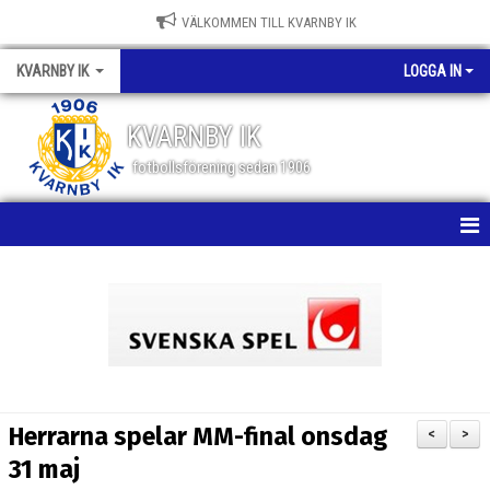
VÄLKOMMEN TILL KVARNBY IK
KVARNBY IK
LOGGA IN
KVARNBY IK
fotbollsförening sedan 1906
HEM
NYHETER
KALENDER
OM KLUBBEN
Herrarna spelar MM-final onsdag
<
>
BILDGALLERI
31 maj