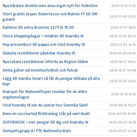
Nya hårdare direktiv men ännu inget nytt för fotbollen
2020-11-16 17:25
Stort grattis Jesper Robertsson och Malmö FF till SM-
2020-11-09 11:02
guldet!
Kallelse till extra årsmöte 23/11 kl 18.00
2020-11-07 18:53
Stora shoppingdagar = Intäkter till Kvarnby IK
2020-11-04 10:22
Köp presentkort till pappa och stöd Kvarnby IK
2020-11-02 14:16
Skärpta restriktioner påverkar Kvarnby IK
2020-10-28 20:30
Nya lokala restriktioner införda av Region Skåne
2020-10-27 16:02
Detta gäller vid inomhusfotboll och futsal
2020-10-27 09:58
Lägg till Handla Smart så får du pengar tillbaka på alla
2020-10-20 14:33
köp!
Kvalspel för Nationelltspel stundar för de äldre
2020-10-15 12:55
ungdomslagen
Stöd Kvarnby IK när du spelar hos Svenska Spel!
2020-09-25 10:27
Ännu en succéartad flickträning står på vänt ikväll
2020-09-09 10:59
SUPERWEEK = mer pengar till dig och Kvarnby IK
2020-09-07 16:18
Slutspelsgrupp A i P16 Nationella klart
2020-09-07 12:38