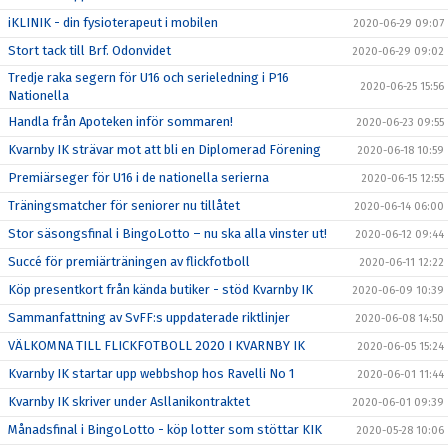
iKLINIK - din fysioterapeut i mobilen
2020-06-29 09:07
Stort tack till Brf. Odonvidet
2020-06-29 09:02
Tredje raka segern för U16 och serieledning i P16
2020-06-25 15:56
Nationella
Handla från Apoteken inför sommaren!
2020-06-23 09:55
Kvarnby IK strävar mot att bli en Diplomerad Förening
2020-06-18 10:59
Premiärseger för U16 i de nationella serierna
2020-06-15 12:55
Träningsmatcher för seniorer nu tillåtet
2020-06-14 06:00
Stor säsongsfinal i BingoLotto – nu ska alla vinster ut!
2020-06-12 09:44
Succé för premiärträningen av flickfotboll
2020-06-11 12:22
Köp presentkort från kända butiker - stöd Kvarnby IK
2020-06-09 10:39
Sammanfattning av SvFF:s uppdaterade riktlinjer
2020-06-08 14:50
VÄLKOMNA TILL FLICKFOTBOLL 2020 I KVARNBY IK
2020-06-05 15:24
Kvarnby IK startar upp webbshop hos Ravelli No 1
2020-06-01 11:44
Kvarnby IK skriver under Asllanikontraktet
2020-06-01 09:39
Månadsfinal i BingoLotto - köp lotter som stöttar KIK
2020-05-28 10:06