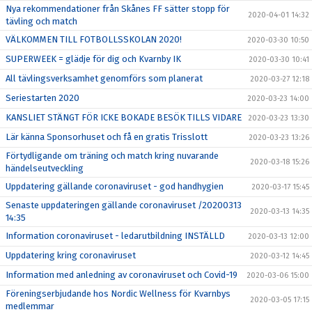
Nya rekommendationer från Skånes FF sätter stopp för
2020-04-01 14:32
tävling och match
VÄLKOMMEN TILL FOTBOLLSSKOLAN 2020!
2020-03-30 10:50
SUPERWEEK = glädje för dig och Kvarnby IK
2020-03-30 10:41
All tävlingsverksamhet genomförs som planerat
2020-03-27 12:18
Seriestarten 2020
2020-03-23 14:00
KANSLIET STÄNGT FÖR ICKE BOKADE BESÖK TILLS VIDARE
2020-03-23 13:30
Lär känna Sponsorhuset och få en gratis Trisslott
2020-03-23 13:26
Förtydligande om träning och match kring nuvarande
2020-03-18 15:26
händelseutveckling
Uppdatering gällande coronaviruset - god handhygien
2020-03-17 15:45
Senaste uppdateringen gällande coronaviruset /20200313
2020-03-13 14:35
14:35
Information coronaviruset - ledarutbildning INSTÄLLD
2020-03-13 12:00
Uppdatering kring coronaviruset
2020-03-12 14:45
Information med anledning av coronaviruset och Covid-19
2020-03-06 15:00
Föreningserbjudande hos Nordic Wellness för Kvarnbys
2020-03-05 17:15
medlemmar