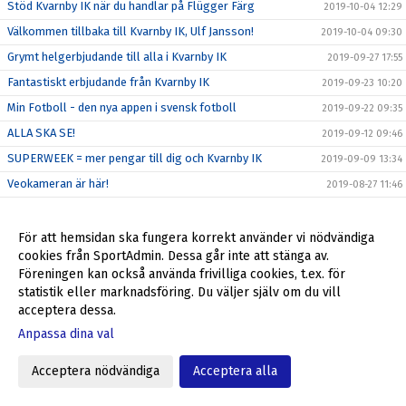
Stöd Kvarnby IK när du handlar på Flügger Färg
2019-10-04 12:29
Välkommen tillbaka till Kvarnby IK, Ulf Jansson!
2019-10-04 09:30
Grymt helgerbjudande till alla i Kvarnby IK
2019-09-27 17:55
Fantastiskt erbjudande från Kvarnby IK
2019-09-23 10:20
Min Fotboll - den nya appen i svensk fotboll
2019-09-22 09:35
ALLA SKA SE!
2019-09-12 09:46
SUPERWEEK = mer pengar till dig och Kvarnby IK
2019-09-09 13:34
Veokameran är här!
2019-08-27 11:46
Är du vår nya medarbetare?
2019-08-23 16:00
Stort, stort tack för allt Lisa Appelgren!
2019-08-23 15:00
För att hemsidan ska fungera korrekt använder vi nödvändiga
cookies från SportAdmin. Dessa går inte att stänga av.
Du som företagare kan nu stötta Kvarnby IK
2019-08-23 13:10
Föreningen kan också använda frivilliga cookies, t.ex. för
Få en biobiljett - stöd samtidigt Kvarnby IK
2019-08-19 11:17
statistik eller marknadsföring. Du väljer själv om du vill
acceptera dessa.
Tack till BRF Odonvidet
2019-07-01 10:36
Anpassa dina val
Spontanträning torsdag 27/6
2019-06-24 17:28
Höjd återbäring från Apoteket - mer pengar till dig och
2019-06-24 12:06
Acceptera nödvändiga
Acceptera alla
Kvarnby IK
Spontanfotboll i sommar!
2019-06-14 11:38