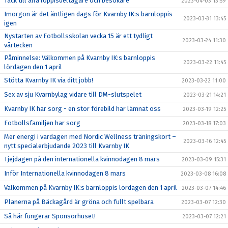
Tack till alla loppisdeltagare och besökare
2023-04-03 13:59
Imorgon är det äntligen dags för Kvarnby IK:s barnloppis
2023-03-31 13:45
igen
Nystarten av Fotbollsskolan vecka 15 är ett tydligt
2023-03-24 11:30
vårtecken
Påminnelse: Välkommen på Kvarnby IK:s barnloppis
2023-03-22 11:45
lördagen den 1 april
Stötta Kvarnby IK via ditt jobb!
2023-03-22 11:00
Sex av sju Kvarnbylag vidare till DM-slutspelet
2023-03-21 14:21
Kvarnby IK har sorg - en stor förebild har lämnat oss
2023-03-19 12:25
Fotbollsfamiljen har sorg
2023-03-18 17:03
Mer energi i vardagen med Nordic Wellness träningskort –
2023-03-16 12:45
nytt specialerbjudande 2023 till Kvarnby IK
Tjejdagen på den internationella kvinnodagen 8 mars
2023-03-09 15:31
Inför Internationella kvinnodagen 8 mars
2023-03-08 16:08
Välkommen på Kvarnby IK:s barnloppis lördagen den 1 april
2023-03-07 14:46
Planerna på Bäckagård är gröna och fullt spelbara
2023-03-07 12:30
Så här fungerar Sponsorhuset!
2023-03-07 12:21