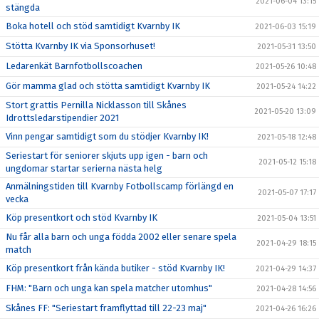
2021-06-04 13:15
stängda
Boka hotell och stöd samtidigt Kvarnby IK
2021-06-03 15:19
Stötta Kvarnby IK via Sponsorhuset!
2021-05-31 13:50
Ledarenkät Barnfotbollscoachen
2021-05-26 10:48
Gör mamma glad och stötta samtidigt Kvarnby IK
2021-05-24 14:22
Stort grattis Pernilla Nicklasson till Skånes
2021-05-20 13:09
Idrottsledarstipendier 2021
Vinn pengar samtidigt som du stödjer Kvarnby IK!
2021-05-18 12:48
Seriestart för seniorer skjuts upp igen - barn och
2021-05-12 15:18
ungdomar startar serierna nästa helg
Anmälningstiden till Kvarnby Fotbollscamp förlängd en
2021-05-07 17:17
vecka
Köp presentkort och stöd Kvarnby IK
2021-05-04 13:51
Nu får alla barn och unga födda 2002 eller senare spela
2021-04-29 18:15
match
Köp presentkort från kända butiker - stöd Kvarnby IK!
2021-04-29 14:37
FHM: "Barn och unga kan spela matcher utomhus"
2021-04-28 14:56
Skånes FF: "Seriestart framflyttad till 22-23 maj"
2021-04-26 16:26