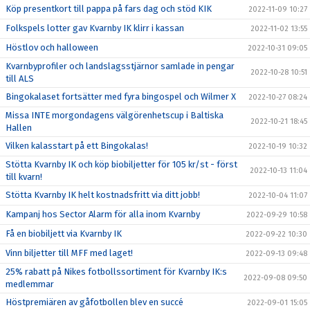
Köp presentkort till pappa på fars dag och stöd KIK
2022-11-09 10:27
Folkspels lotter gav Kvarnby IK klirr i kassan
2022-11-02 13:55
Höstlov och halloween
2022-10-31 09:05
Kvarnbyprofiler och landslagsstjärnor samlade in pengar
2022-10-28 10:51
till ALS
Bingokalaset fortsätter med fyra bingospel och Wilmer X
2022-10-27 08:24
Missa INTE morgondagens välgörenhetscup i Baltiska
2022-10-21 18:45
Hallen
Vilken kalasstart på ett Bingokalas!
2022-10-19 10:32
Stötta Kvarnby IK och köp biobiljetter för 105 kr/st - först
2022-10-13 11:04
till kvarn!
Stötta Kvarnby IK helt kostnadsfritt via ditt jobb!
2022-10-04 11:07
Kampanj hos Sector Alarm för alla inom Kvarnby
2022-09-29 10:58
Få en biobiljett via Kvarnby IK
2022-09-22 10:30
Vinn biljetter till MFF med laget!
2022-09-13 09:48
25% rabatt på Nikes fotbollssortiment för Kvarnby IK:s
2022-09-08 09:50
medlemmar
Höstpremiären av gåfotbollen blev en succé
2022-09-01 15:05