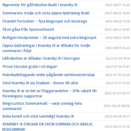
Nypremiär för gåfotbollen ikväll i Kvarnby IK
2022-08-31 14:44
Sommarens tredje och sista öppna tjejträning ikväll
2022-08-30 15:05
Firandet fortsätter – fyra bingospel och vinstregn
2022-08-30 13:55
Få en gåva från Sponsorhuset!
2022-08-23 16:03
Äntligen höstpremiär – 28 augusti med extra bingospel
2022-08-23 10:51
Öppna tjejträningar i Kvarnby IK är tillbaka för tredje
2022-08-15 14:45
sommaren i följd
Gåfotbollen är tillbaka i Kvarnby IK i höst igen
2022-07-29 15:15
Prova Storytel gratis i 40 dagar!
2022-07-16 11:01
Kvarnbydeltagande under pågående världsmästerskap
2022-07-15 12:40
Stöd Kvarnby IK via Stadium - Bonus till alla!
2022-07-11 12:35
Kvarnby IK är en del av Flüggerandelen – 20% rabatt till
2022-07-01 09:11
föreningens supportrar
BingoLottos Sommarkväll – varje söndag hela
2022-06-29 08:20
sommaren!
Boka hotell och stöd samtidigt Kvarnby IK
2022-06-28 10:21
KVARNBY IK ÖNSKAR EN SKÖN SOMMAR OCH HÄRLIG
2022-06-23 12:10
MIDSOMMAR!