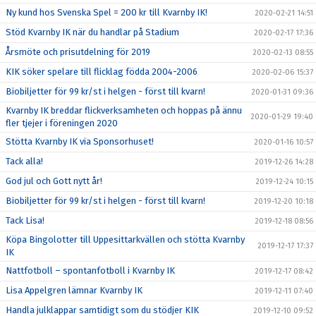
Ny kund hos Svenska Spel = 200 kr till Kvarnby IK!
2020-02-21 14:51
Stöd Kvarnby IK när du handlar på Stadium
2020-02-17 17:36
Årsmöte och prisutdelning för 2019
2020-02-13 08:55
KIK söker spelare till flicklag födda 2004-2006
2020-02-06 15:37
Biobiljetter för 99 kr/st i helgen - först till kvarn!
2020-01-31 09:36
Kvarnby IK breddar flickverksamheten och hoppas på ännu
2020-01-29 19:40
fler tjejer i föreningen 2020
Stötta Kvarnby IK via Sponsorhuset!
2020-01-16 10:57
Tack alla!
2019-12-26 14:28
God jul och Gott nytt år!
2019-12-24 10:15
Biobiljetter för 99 kr/st i helgen - först till kvarn!
2019-12-20 10:18
Tack Lisa!
2019-12-18 08:56
Köpa Bingolotter till Uppesittarkvällen och stötta Kvarnby
2019-12-17 17:37
IK
Nattfotboll – spontanfotboll i Kvarnby IK
2019-12-17 08:42
Lisa Appelgren lämnar Kvarnby IK
2019-12-11 07:40
Handla julklappar samtidigt som du stödjer KIK
2019-12-10 09:52