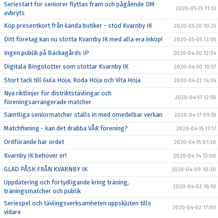
Seriestart för seniorer flyttas fram och pågående DM
2020-05-25 11:13
avbryts
Köp presentkort från kända butiker - stöd Kvarnby IK
2020-05-20 10:25
Ditt företag kan nu stötta Kvarnby IK med alla era inköp!
2020-05-05 13:05
Ingen publik på Bäckagårds IP
2020-04-30 12:34
Digitala Bingolotter som stöttar Kvarnby IK
2020-04-30 10:57
Stort tack till Gula Höja, Röda Höja och Vita Höja
2020-04-22 14:36
Nya riktlinjer för distriktstävlingar och
2020-04-17 12:50
föreningsarrangerade matcher
Samtliga seniormatcher ställs in med omedelbar verkan
2020-04-17 09:55
Matchfixning - kan det drabba VÅR förening?
2020-04-15 17:17
Ordförande har ordet
2020-04-15 07:30
Kvarnby IK behöver er!
2020-04-14 13:00
GLAD PÅSK FRÅN KVARNBY IK
2020-04-09 10:30
Uppdatering och förtydligande kring träning,
2020-04-03 16:10
träningsmatcher och publik
Seriespel och tävlingsverksamheten uppskjuten tills
2020-04-02 17:00
vidare