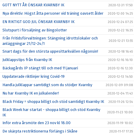
GOTT NYTT ÅR ÖNSKAR KVARNBY IK
2020-12-31 17:50
Nya direktiv: Högst åtta personer vid träning oavsett ålder
2020-12-30 14:25
EN RIKTIGT GOD JUL ÖNSKAR KVARNBY IK
2020-12-24 07:25
Slutspurt i försäljning av Bingolotter
2020-12-22 16:35
Från Fritidsförvaltningen: Stängning idrottslokaler och
2020-12-21 13:55
anläggningar 21/12-24/1
Snart dags för den största uppesittarkvällen någonsin!
2020-12-18 16:45
Julklappstips från Kvarnby IK
2020-12-16 16:10
Bäckagårds IP stängt till och med 11 januari
2020-12-16 12:30
Uppdaterade riktlinjer kring Covid-19
2020-12-13 14:50
Handla julklappar samtidigt som du stödjer Kvarnby
2020-12-09 09:08
Nu har Kvarnby IK en julkalender!
2020-12-04 11:43
Black Friday = shoppa billigt och stöd samtidigt Kvarnby IK
2020-11-26 12:54
Black Week har startat - shoppa billigt och stöd Kvarnby
2020-11-23 10:00
IK
Inför extra årsmöte den 23 nov kl 18.00
2020-11-19 10:02
De skärpta restriktionerna förlängs i Skåne
2020-11-17 17:35