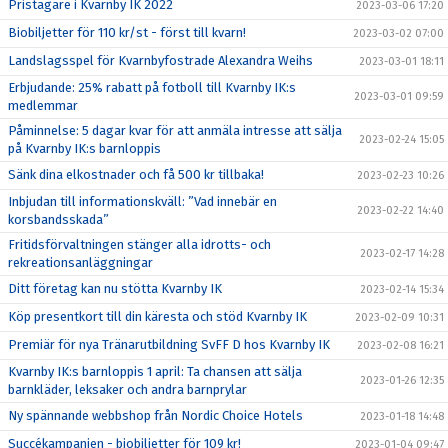
Pristagare i Kvarnby IK 2022
2023-03-06 17:20
Biobiljetter för 110 kr/st - först till kvarn!
2023-03-02 07:00
Landslagsspel för Kvarnbyfostrade Alexandra Weihs
2023-03-01 18:11
Erbjudande: 25% rabatt på fotboll till Kvarnby IK:s
2023-03-01 09:59
medlemmar
Påminnelse: 5 dagar kvar för att anmäla intresse att sälja
2023-02-24 15:05
på Kvarnby IK:s barnloppis
Sänk dina elkostnader och få 500 kr tillbaka!
2023-02-23 10:26
Inbjudan till informationskväll: ”Vad innebär en
2023-02-22 14:40
korsbandsskada”
Fritidsförvaltningen stänger alla idrotts- och
2023-02-17 14:28
rekreationsanläggningar
Ditt företag kan nu stötta Kvarnby IK
2023-02-14 15:34
Köp presentkort till din käresta och stöd Kvarnby IK
2023-02-09 10:31
Premiär för nya Tränarutbildning SvFF D hos Kvarnby IK
2023-02-08 16:21
Kvarnby IK:s barnloppis 1 april: Ta chansen att sälja
2023-01-26 12:35
barnkläder, leksaker och andra barnprylar
Ny spännande webbshop från Nordic Choice Hotels
2023-01-18 14:48
Succékampanjen - biobiljetter för 109 kr!
2023-01-04 09:47