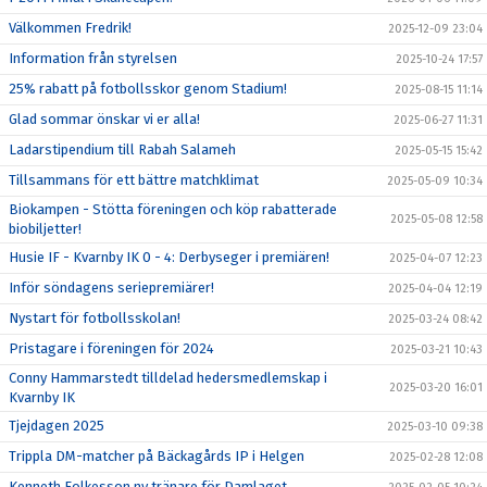
Välkommen Fredrik!
2025-12-09 23:04
Information från styrelsen
2025-10-24 17:57
25% rabatt på fotbollsskor genom Stadium!
2025-08-15 11:14
Glad sommar önskar vi er alla!
2025-06-27 11:31
Ladarstipendium till Rabah Salameh
2025-05-15 15:42
Tillsammans för ett bättre matchklimat
2025-05-09 10:34
Biokampen - Stötta föreningen och köp rabatterade
2025-05-08 12:58
biobiljetter!
Husie IF - Kvarnby IK 0 - 4: Derbyseger i premiären!
2025-04-07 12:23
Inför söndagens seriepremiärer!
2025-04-04 12:19
Nystart för fotbollsskolan!
2025-03-24 08:42
Pristagare i föreningen för 2024
2025-03-21 10:43
Conny Hammarstedt tilldelad hedersmedlemskap i
2025-03-20 16:01
Kvarnby IK
Tjejdagen 2025
2025-03-10 09:38
Trippla DM-matcher på Bäckagårds IP i Helgen
2025-02-28 12:08
Kenneth Folkesson ny tränare för Damlaget