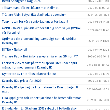
Bertil Sandgrens Dag 2024!
2024-05-30 16:40
Tillsammans för ett bättre matchklimat
2024-05-16 09:47
Tränare Albin Bytyqi tilldelad ledarstipendium
2024-05-08 16:02
Toppmöten för våra seniorlag under lördagen!
2024-05-03 14:25
APRILKAMPANJ på 500 kronor till dig som säljer JOYNA i
2024-04-25 14:46
vår förening!
Optimera din elanvändning samtidigt som du stödjer
2024-04-17 11:20
Kvarnby IK!
JOYNA - Nu kör vi!
2024-04-10 12:28
Tränare Patrik Boij inför seriepremiären av SM för F17
2024-04-06 16:18
Fortsatt 25% rabatt på fotbollsprodukter under april
2024-04-03 09:54
månad för medlemmar i Kvarnby IK
Nystarten av Fotbollsskolan vecka 15!
2024-03-28 10:27
Kvarnby IK:s priser för 2023!
2024-03-13 10:06
Kvarnby IK:s tjejdag på Internationella Kvinnodagen 8
2024-03-08 10:04
mars
Lisa Appelgren och Robert Jacobsen hedersmedlemmar i
2024-03-06 14:30
Kvarnby IK
Erbjudande från Stadium: 25% rabatt på fotbollsskor