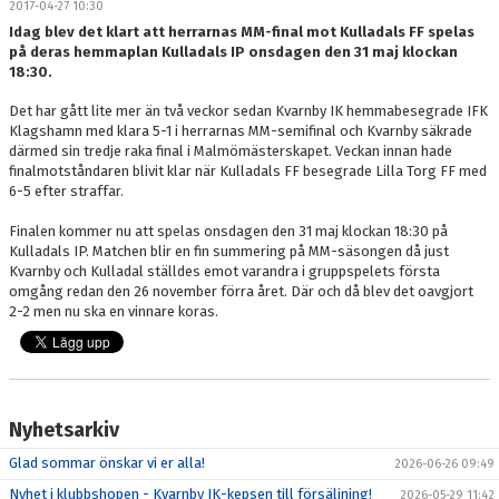
2017-04-27 10:30
DOKUMENT
Idag blev det klart att herrarnas MM-final mot Kulladals FF spelas
på deras hemmaplan Kulladals IP onsdagen den 31 maj klockan
MEDLEMSKAP
18:30.
Det har gått lite mer än två veckor sedan Kvarnby IK hemmabesegrade IFK
LEDARE
Klagshamn med klara 5-1 i herrarnas MM-semifinal och Kvarnby säkrade
därmed sin tredje raka final i Malmömästerskapet. Veckan innan hade
KONTAKT
finalmotståndaren blivit klar när Kulladals FF besegrade Lilla Torg FF med
6-5 efter straffar.
Finalen kommer nu att spelas onsdagen den 31 maj klockan 18:30 på
Kulladals IP. Matchen blir en fin summering på MM-säsongen då just
Kvarnby och Kulladal ställdes emot varandra i gruppspelets första
omgång redan den 26 november förra året. Där och då blev det oavgjort
2-2 men nu ska en vinnare koras.
Nyhetsarkiv
Glad sommar önskar vi er alla!
2026-06-26 09:49
Nyhet i klubbshopen - Kvarnby IK-kepsen till försäljning!
2026-05-29 11:42