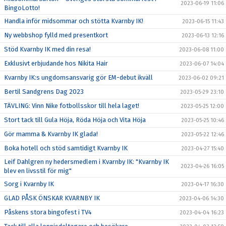
2023-06-19 11:06
BingoLotto!
Handla inför midsommar och stötta Kvarnby IK!
2023-06-15 11:43
Ny webbshop fylld med presentkort
2023-06-13 12:16
Stöd Kvarnby IK med din resa!
2023-06-08 11:00
Exklusivt erbjudande hos Nikita Hair
2023-06-07 14:04
Kvarnby IK:s ungdomsansvarig gör EM-debut ikväll
2023-06-02 09:21
Bertil Sandgrens Dag 2023
2023-05-29 23:10
TÄVLING: Vinn Nike fotbollsskor till hela laget!
2023-05-25 12:00
Stort tack till Gula Höja, Röda Höja och Vita Höja
2023-05-25 10:46
Gör mamma & Kvarnby IK glada!
2023-05-22 12:46
Boka hotell och stöd samtidigt Kvarnby IK
2023-04-27 15:40
Leif Dahlgren ny hedersmedlem i Kvarnby IK: "Kvarnby IK
2023-04-26 16:05
blev en livsstil för mig"
Sorg i Kvarnby IK
2023-04-17 16:30
GLAD PÅSK ÖNSKAR KVARNBY IK
2023-04-06 14:30
Påskens stora bingofest i TV4
2023-04-04 16:23