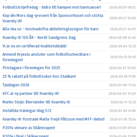
Fotbollströjefredag - bidra till kampen mot barncancer!
2026-05-29 08:12
Köp din Mors dag-present från Sponsorhuset och stötta
2026-05-27 10:06
Kvarnby IK!
Alla ska se – kostnadsfria aktivitetsglasögon för barn
2026-05-21 14:29
Kvarnby IK 120 ÅR - Bertil Sandgrens Dag
2026-05-08 12:40
Vi är nu en certifierad Kvalitetsklubb!
2026-05-04 13:25
Armend Kryeziu ansluter som fotbollsutvecklare i
2026-04-15 10:45
föreningen!
Pristagare i föreningen för 2025
2026-04-13 10:00
25 % rabatt på fotbollsskor hos Stadium!
2026-03-18 17:59
Tjejdagen 2026
2026-03-09 17:34
KFC är ny partner till Kvarnby IK!
2026-03-03 12:39
Marko Stojic återvänder till Kvarnby IK
2026-02-11 12:25
Inställda träningar idag 5/2
2026-02-05 14:50
Kvarnby IK-fostrade Malte Frejd Pålsson med MFF-debut!
2026-01-30 15:24
P2014 vinnare av Skånecupen!
2026-01-09 09:41
P2014 i final i Skånecupen!
2026-01-06 11:09