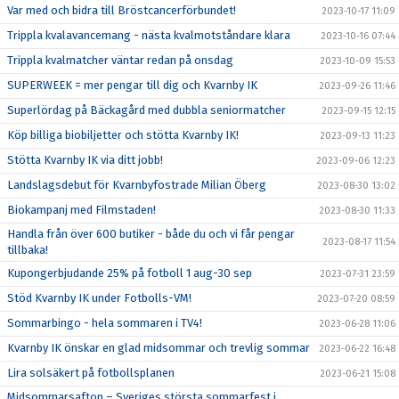
Var med och bidra till Bröstcancerförbundet!
2023-10-17 11:09
Trippla kvalavancemang - nästa kvalmotståndare klara
2023-10-16 07:44
Trippla kvalmatcher väntar redan på onsdag
2023-10-09 15:53
SUPERWEEK = mer pengar till dig och Kvarnby IK
2023-09-26 11:46
Superlördag på Bäckagård med dubbla seniormatcher
2023-09-15 12:15
Köp billiga biobiljetter och stötta Kvarnby IK!
2023-09-13 11:23
Stötta Kvarnby IK via ditt jobb!
2023-09-06 12:23
Landslagsdebut för Kvarnbyfostrade Milian Öberg
2023-08-30 13:02
Biokampanj med Filmstaden!
2023-08-30 11:33
Handla från över 600 butiker - både du och vi får pengar
2023-08-17 11:54
tillbaka!
Kupongerbjudande 25% på fotboll 1 aug-30 sep
2023-07-31 23:59
Stöd Kvarnby IK under Fotbolls-VM!
2023-07-20 08:59
Sommarbingo - hela sommaren i TV4!
2023-06-28 11:06
Kvarnby IK önskar en glad midsommar och trevlig sommar
2023-06-22 16:48
Lira solsäkert på fotbollsplanen
2023-06-21 15:08
Midsommarsafton – Sveriges största sommarfest i