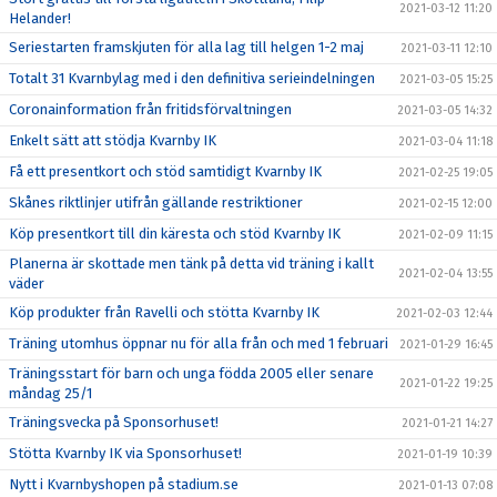
2021-03-12 11:20
Helander!
Seriestarten framskjuten för alla lag till helgen 1-2 maj
2021-03-11 12:10
Totalt 31 Kvarnbylag med i den definitiva serieindelningen
2021-03-05 15:25
Coronainformation från fritidsförvaltningen
2021-03-05 14:32
Enkelt sätt att stödja Kvarnby IK
2021-03-04 11:18
Få ett presentkort och stöd samtidigt Kvarnby IK
2021-02-25 19:05
Skånes riktlinjer utifrån gällande restriktioner
2021-02-15 12:00
Köp presentkort till din käresta och stöd Kvarnby IK
2021-02-09 11:15
Planerna är skottade men tänk på detta vid träning i kallt
2021-02-04 13:55
väder
Köp produkter från Ravelli och stötta Kvarnby IK
2021-02-03 12:44
Träning utomhus öppnar nu för alla från och med 1 februari
2021-01-29 16:45
Träningsstart för barn och unga födda 2005 eller senare
2021-01-22 19:25
måndag 25/1
Träningsvecka på Sponsorhuset!
2021-01-21 14:27
Stötta Kvarnby IK via Sponsorhuset!
2021-01-19 10:39
Nytt i Kvarnbyshopen på stadium.se
2021-01-13 07:08