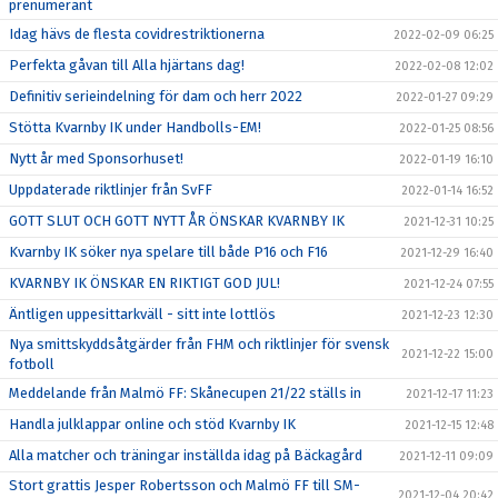
prenumerant
Idag hävs de flesta covidrestriktionerna
2022-02-09 06:25
Perfekta gåvan till Alla hjärtans dag!
2022-02-08 12:02
Definitiv serieindelning för dam och herr 2022
2022-01-27 09:29
Stötta Kvarnby IK under Handbolls-EM!
2022-01-25 08:56
Nytt år med Sponsorhuset!
2022-01-19 16:10
Uppdaterade riktlinjer från SvFF
2022-01-14 16:52
GOTT SLUT OCH GOTT NYTT ÅR ÖNSKAR KVARNBY IK
2021-12-31 10:25
Kvarnby IK söker nya spelare till både P16 och F16
2021-12-29 16:40
KVARNBY IK ÖNSKAR EN RIKTIGT GOD JUL!
2021-12-24 07:55
Äntligen uppesittarkväll - sitt inte lottlös
2021-12-23 12:30
Nya smittskyddsåtgärder från FHM och riktlinjer för svensk
2021-12-22 15:00
fotboll
Meddelande från Malmö FF: Skånecupen 21/22 ställs in
2021-12-17 11:23
Handla julklappar online och stöd Kvarnby IK
2021-12-15 12:48
Alla matcher och träningar inställda idag på Bäckagård
2021-12-11 09:09
Stort grattis Jesper Robertsson och Malmö FF till SM-
2021-12-04 20:42