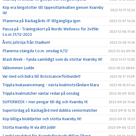
Köp era bingolotter till Uppesittarkvällen genom Kvarnby
2023-12-11 12:24
IK!
Planerna på Bäckagårds IP tillgängliga igen
2023-12-07 14:26
Passa på - Träningskort på Nordic Wellness för 2495kr
2023-12-06 11:46
t.o.m 31/12-2023
Årets jultröja från Stadium!
2023-12-05 11:26
Planerna stängda t.o.m. onsdag 6/12
2023-12-04 09:36
Black Week - Fynda samtidigt som du stöttar Kvarnby IK!
2023-11-21 13:50
Välkommen Ludde
2023-10-23 08:00
Var med och bidra till Bröstcancerförbundet!
2023-10-17 11:09
Trippla kvalavancemang - nästa kvalmotståndare klara
2023-10-16 07:44
Trippla kvalmatcher väntar redan på onsdag
2023-10-09 15:53
SUPERWEEK = mer pengar till dig och Kvarnby IK
2023-09-26 11:46
Superlördag på Bäckagård med dubbla seniormatcher
2023-09-15 12:15
Köp billiga biobiljetter och stötta Kvarnby IK!
2023-09-13 11:23
Stötta Kvarnby IK via ditt jobb!
2023-09-06 12:23
Landslagsdebut för Kvarnbyfostrade Milian Öberg