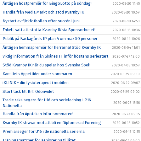
Äntligen höstpremiär för BingoLotto på söndag!
2020-08-20 11:45
Handla från Media Markt och stöd Kvarnby IK
2020-08-20 10:59
Nystart av flickfotbollen efter succén i juni
2020-08-18 14:50
Enkelt sätt att stötta Kvarnby IK via Sponsorhuset!
2020-08-15 10:36
Publik på Bäckagårds IP plan A om max 50 personer
2020-08-14 10:26
Äntligen hemmapremiär för herrarna! Stöd Kvarnby IK
2020-08-04 11:01
Viktig information från Skånes FF inför höstens seriestart
2020-07-27 12:00
Stöd Kvarnby IK när du spelar hos Svenska Spel!
2020-07-08 10:59
Kansliets öppettider under sommaren
2020-06-29 09:30
iKLINIK - din fysioterapeut i mobilen
2020-06-29 09:07
Stort tack till Brf. Odonvidet
2020-06-29 09:02
Tredje raka segern för U16 och serieledning i P16
2020-06-25 15:56
Nationella
Handla från Apoteken inför sommaren!
2020-06-23 09:55
Kvarnby IK strävar mot att bli en Diplomerad Förening
2020-06-18 10:59
Premiärseger för U16 i de nationella serierna
2020-06-15 12:55
Träningsmatcher för seniorer nu tillåtet
2020-06-14 06:00