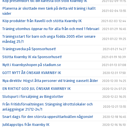
Köp presentkort till din käresta och stöd Kvarnby IK
2021-02-09 11:15
Planerna är skottade men tänk på detta vid träning i kallt
2021-02-04 13:55
väder
Köp produkter från Ravelli och stötta Kvarnby IK
2021-02-03 12:44
Träning utomhus öppnar nu för alla från och med 1 februari
2021-01-29 16:45
Träningsstart för barn och unga födda 2005 eller senare
2021-01-22 19:25
måndag 25/1
Träningsvecka på Sponsorhuset!
2021-01-21 14:27
Stötta Kvarnby IK via Sponsorhuset!
2021-01-19 10:39
Nytt i Kvarnbyshopen på stadium.se
2021-01-13 07:08
GOTT NYTT ÅR ÖNSKAR KVARNBY IK
2020-12-31 17:50
Nya direktiv: Högst åtta personer vid träning oavsett ålder
2020-12-30 14:25
EN RIKTIGT GOD JUL ÖNSKAR KVARNBY IK
2020-12-24 07:25
Slutspurt i försäljning av Bingolotter
2020-12-22 16:35
Från Fritidsförvaltningen: Stängning idrottslokaler och
2020-12-21 13:55
anläggningar 21/12-24/1
Snart dags för den största uppesittarkvällen någonsin!
2020-12-18 16:45
Julklappstips från Kvarnby IK
2020-12-16 16:10