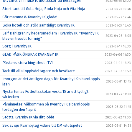
TÄVLING: Vinn Nike fotbollsskor till hela laget!
2023-05-25 12:00
Stort tack till Gula Höja, Röda Höja och Vita Höja
2023-05-25 10:46
Gör mamma & Kvarnby IK glada!
2023-05-22 12:46
Boka hotell och stöd samtidigt Kvarnby IK
2023-04-27 15:40
Leif Dahlgren ny hedersmedlem i Kvarnby IK: "Kvarnby IK
2023-04-26 16:05
blev en livsstil för mig"
Sorg i Kvarnby IK
2023-04-17 16:30
GLAD PÅSK ÖNSKAR KVARNBY IK
2023-04-06 14:30
Påskens stora bingofest i TV4
2023-04-04 16:23
Tack till alla loppisdeltagare och besökare
2023-04-03 13:59
Imorgon är det äntligen dags för Kvarnby IK:s barnloppis
2023-03-31 13:45
igen
Nystarten av Fotbollsskolan vecka 15 är ett tydligt
2023-03-24 11:30
vårtecken
Påminnelse: Välkommen på Kvarnby IK:s barnloppis
2023-03-22 11:45
lördagen den 1 april
Stötta Kvarnby IK via ditt jobb!
2023-03-22 11:00
Sex av sju Kvarnbylag vidare till DM-slutspelet
2023-03-21 14:21