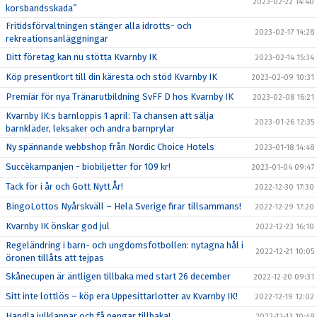
2023-02-22 14:40
korsbandsskada”
Fritidsförvaltningen stänger alla idrotts- och
2023-02-17 14:28
rekreationsanläggningar
Ditt företag kan nu stötta Kvarnby IK
2023-02-14 15:34
Köp presentkort till din käresta och stöd Kvarnby IK
2023-02-09 10:31
Premiär för nya Tränarutbildning SvFF D hos Kvarnby IK
2023-02-08 16:21
Kvarnby IK:s barnloppis 1 april: Ta chansen att sälja
2023-01-26 12:35
barnkläder, leksaker och andra barnprylar
Ny spännande webbshop från Nordic Choice Hotels
2023-01-18 14:48
Succékampanjen - biobiljetter för 109 kr!
2023-01-04 09:47
Tack för i år och Gott Nytt År!
2022-12-30 17:30
BingoLottos Nyårskväll – Hela Sverige firar tillsammans!
2022-12-29 17:20
Kvarnby IK önskar god jul
2022-12-23 16:10
Regeländring i barn- och ungdomsfotbollen: nytagna hål i
2022-12-21 10:05
öronen tillåts att tejpas
Skånecupen är äntligen tillbaka med start 26 december
2022-12-20 09:31
Sitt inte lottlös – köp era Uppesittarlotter av Kvarnby IK!
2022-12-19 12:02
Handla julklappar och få pengar tillbaka!
2022-12-13 10:48