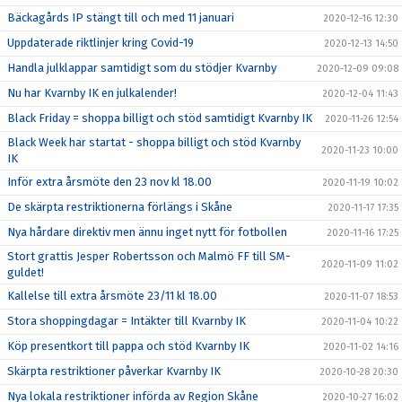
Bäckagårds IP stängt till och med 11 januari
2020-12-16 12:30
Uppdaterade riktlinjer kring Covid-19
2020-12-13 14:50
Handla julklappar samtidigt som du stödjer Kvarnby
2020-12-09 09:08
Nu har Kvarnby IK en julkalender!
2020-12-04 11:43
Black Friday = shoppa billigt och stöd samtidigt Kvarnby IK
2020-11-26 12:54
Black Week har startat - shoppa billigt och stöd Kvarnby
2020-11-23 10:00
IK
Inför extra årsmöte den 23 nov kl 18.00
2020-11-19 10:02
De skärpta restriktionerna förlängs i Skåne
2020-11-17 17:35
Nya hårdare direktiv men ännu inget nytt för fotbollen
2020-11-16 17:25
Stort grattis Jesper Robertsson och Malmö FF till SM-
2020-11-09 11:02
guldet!
Kallelse till extra årsmöte 23/11 kl 18.00
2020-11-07 18:53
Stora shoppingdagar = Intäkter till Kvarnby IK
2020-11-04 10:22
Köp presentkort till pappa och stöd Kvarnby IK
2020-11-02 14:16
Skärpta restriktioner påverkar Kvarnby IK
2020-10-28 20:30
Nya lokala restriktioner införda av Region Skåne
2020-10-27 16:02