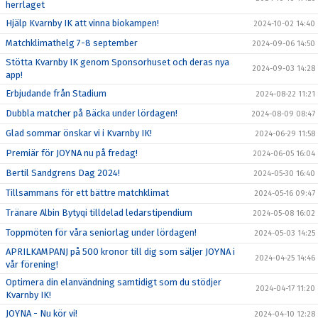
herrlaget
Hjälp Kvarnby IK att vinna biokampen!
2024-10-02 14:40
Matchklimathelg 7-8 september
2024-09-06 14:50
Stötta Kvarnby IK genom Sponsorhuset och deras nya
2024-09-03 14:28
app!
Erbjudande från Stadium
2024-08-22 11:21
Dubbla matcher på Bäcka under lördagen!
2024-08-09 08:47
Glad sommar önskar vi i Kvarnby IK!
2024-06-29 11:58
Premiär för JOYNA nu på fredag!
2024-06-05 16:04
Bertil Sandgrens Dag 2024!
2024-05-30 16:40
Tillsammans för ett bättre matchklimat
2024-05-16 09:47
Tränare Albin Bytyqi tilldelad ledarstipendium
2024-05-08 16:02
Toppmöten för våra seniorlag under lördagen!
2024-05-03 14:25
APRILKAMPANJ på 500 kronor till dig som säljer JOYNA i
2024-04-25 14:46
vår förening!
Optimera din elanvändning samtidigt som du stödjer
2024-04-17 11:20
Kvarnby IK!
JOYNA - Nu kör vi!
2024-04-10 12:28