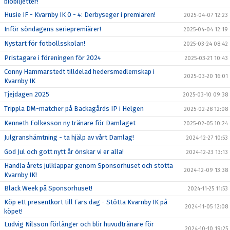
biobiljetter!
Husie IF - Kvarnby IK 0 - 4: Derbyseger i premiären!
2025-04-07 12:23
Inför söndagens seriepremiärer!
2025-04-04 12:19
Nystart för fotbollsskolan!
2025-03-24 08:42
Pristagare i föreningen för 2024
2025-03-21 10:43
Conny Hammarstedt tilldelad hedersmedlemskap i
2025-03-20 16:01
Kvarnby IK
Tjejdagen 2025
2025-03-10 09:38
Trippla DM-matcher på Bäckagårds IP i Helgen
2025-02-28 12:08
Kenneth Folkesson ny tränare för Damlaget
2025-02-05 10:24
Julgranshämtning - ta hjälp av vårt Damlag!
2024-12-27 10:53
God Jul och gott nytt år önskar vi er alla!
2024-12-23 13:13
Handla årets julklappar genom Sponsorhuset och stötta
2024-12-09 13:38
Kvarnby IK!
Black Week på Sponsorhuset!
2024-11-25 11:53
Köp ett presentkort till Fars dag - Stötta Kvarnby IK på
2024-11-05 12:08
köpet!
Ludvig Nilsson förlänger och blir huvudtränare för
2024-10-10 19:25