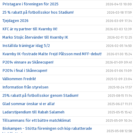
Pristagare i föreningen för 2025
2026-04-13 10:00
25 % rabatt på fotbollsskor hos Stadium!
2026-03-18 17:59
Tjejdagen 2026
2026-03-09 17:34
KFC är ny partner till Kvarnby IK!
2026-03-03 12:39
Marko Stojic återvänder till Kvarnby IK
2026-02-11 12:25
Inställda träningar idag 5/2
2026-02-05 14:50
Kvarnby IK-fostrade Malte Frejd Pålsson med MFF-debut!
2026-01-30 15:24
P2014 vinnare av Skånecupen!
2026-01-09 09:41
P2014 i final i Skånecupen!
2026-01-06 11:09
Välkommen Fredrik!
2025-12-09 23:04
Information från styrelsen
2025-10-24 17:57
25% rabatt på fotbollsskor genom Stadium!
2025-08-15 11:14
Glad sommar önskar vi er alla!
2025-06-27 11:31
Ladarstipendium till Rabah Salameh
2025-05-15 15:42
Tillsammans för ett bättre matchklimat
2025-05-09 10:34
Biokampen - Stötta föreningen och köp rabatterade
2025-05-08 12:58