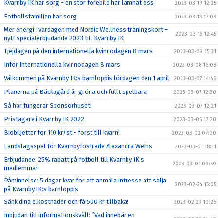
Kvarnby IK har sorg - en stor förebild har lämnat oss
2023-03-19 12:25
Fotbollsfamiljen har sorg
2023-03-18 17:03
Mer energi i vardagen med Nordic Wellness träningskort –
2023-03-16 12:45
nytt specialerbjudande 2023 till Kvarnby IK
Tjejdagen på den internationella kvinnodagen 8 mars
2023-03-09 15:31
Inför Internationella kvinnodagen 8 mars
2023-03-08 16:08
Välkommen på Kvarnby IK:s barnloppis lördagen den 1 april
2023-03-07 14:46
Planerna på Bäckagård är gröna och fullt spelbara
2023-03-07 12:30
Så här fungerar Sponsorhuset!
2023-03-07 12:21
Pristagare i Kvarnby IK 2022
2023-03-06 17:20
Biobiljetter för 110 kr/st - först till kvarn!
2023-03-02 07:00
Landslagsspel för Kvarnbyfostrade Alexandra Weihs
2023-03-01 18:11
Erbjudande: 25% rabatt på fotboll till Kvarnby IK:s
2023-03-01 09:59
medlemmar
Påminnelse: 5 dagar kvar för att anmäla intresse att sälja
2023-02-24 15:05
på Kvarnby IK:s barnloppis
Sänk dina elkostnader och få 500 kr tillbaka!
2023-02-23 10:26
Inbjudan till informationskväll: ”Vad innebär en