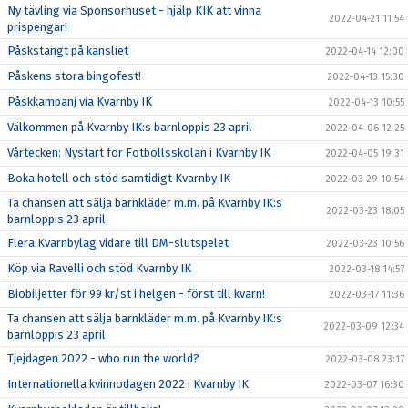
Ny tävling via Sponsorhuset - hjälp KIK att vinna
2022-04-21 11:54
prispengar!
Påskstängt på kansliet
2022-04-14 12:00
Påskens stora bingofest!
2022-04-13 15:30
Påskkampanj via Kvarnby IK
2022-04-13 10:55
Välkommen på Kvarnby IK:s barnloppis 23 april
2022-04-06 12:25
Vårtecken: Nystart för Fotbollsskolan i Kvarnby IK
2022-04-05 19:31
Boka hotell och stöd samtidigt Kvarnby IK
2022-03-29 10:54
Ta chansen att sälja barnkläder m.m. på Kvarnby IK:s
2022-03-23 18:05
barnloppis 23 april
Flera Kvarnbylag vidare till DM-slutspelet
2022-03-23 10:56
Köp via Ravelli och stöd Kvarnby IK
2022-03-18 14:57
Biobiljetter för 99 kr/st i helgen - först till kvarn!
2022-03-17 11:36
Ta chansen att sälja barnkläder m.m. på Kvarnby IK:s
2022-03-09 12:34
barnloppis 23 april
Tjejdagen 2022 - who run the world?
2022-03-08 23:17
Internationella kvinnodagen 2022 i Kvarnby IK
2022-03-07 16:30