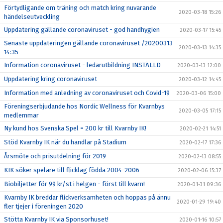
Förtydligande om träning och match kring nuvarande
2020-03-18 15:26
händelseutveckling
Uppdatering gällande coronaviruset - god handhygien
2020-03-17 15:45
Senaste uppdateringen gällande coronaviruset /20200313
2020-03-13 14:35
14:35
Information coronaviruset - ledarutbildning INSTÄLLD
2020-03-13 12:00
Uppdatering kring coronaviruset
2020-03-12 14:45
Information med anledning av coronaviruset och Covid-19
2020-03-06 15:00
Föreningserbjudande hos Nordic Wellness för Kvarnbys
2020-03-05 17:15
medlemmar
Ny kund hos Svenska Spel = 200 kr till Kvarnby IK!
2020-02-21 14:51
Stöd Kvarnby IK när du handlar på Stadium
2020-02-17 17:36
Årsmöte och prisutdelning för 2019
2020-02-13 08:55
KIK söker spelare till flicklag födda 2004-2006
2020-02-06 15:37
Biobiljetter för 99 kr/st i helgen - först till kvarn!
2020-01-31 09:36
Kvarnby IK breddar flickverksamheten och hoppas på ännu
2020-01-29 19:40
fler tjejer i föreningen 2020
Stötta Kvarnby IK via Sponsorhuset!
2020-01-16 10:57