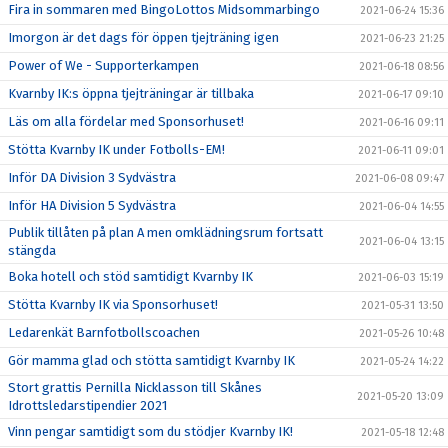
Fira in sommaren med BingoLottos Midsommarbingo
2021-06-24 15:36
Imorgon är det dags för öppen tjejträning igen
2021-06-23 21:25
Power of We - Supporterkampen
2021-06-18 08:56
Kvarnby IK:s öppna tjejträningar är tillbaka
2021-06-17 09:10
Läs om alla fördelar med Sponsorhuset!
2021-06-16 09:11
Stötta Kvarnby IK under Fotbolls-EM!
2021-06-11 09:01
Inför DA Division 3 Sydvästra
2021-06-08 09:47
Inför HA Division 5 Sydvästra
2021-06-04 14:55
Publik tillåten på plan A men omklädningsrum fortsatt
2021-06-04 13:15
stängda
Boka hotell och stöd samtidigt Kvarnby IK
2021-06-03 15:19
Stötta Kvarnby IK via Sponsorhuset!
2021-05-31 13:50
Ledarenkät Barnfotbollscoachen
2021-05-26 10:48
Gör mamma glad och stötta samtidigt Kvarnby IK
2021-05-24 14:22
Stort grattis Pernilla Nicklasson till Skånes
2021-05-20 13:09
Idrottsledarstipendier 2021
Vinn pengar samtidigt som du stödjer Kvarnby IK!
2021-05-18 12:48