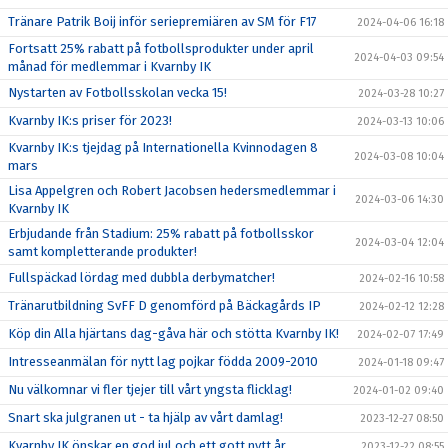
Tränare Patrik Boij inför seriepremiären av SM för F17
2024-04-06 16:18
Fortsatt 25% rabatt på fotbollsprodukter under april
2024-04-03 09:54
månad för medlemmar i Kvarnby IK
Nystarten av Fotbollsskolan vecka 15!
2024-03-28 10:27
Kvarnby IK:s priser för 2023!
2024-03-13 10:06
Kvarnby IK:s tjejdag på Internationella Kvinnodagen 8
2024-03-08 10:04
mars
Lisa Appelgren och Robert Jacobsen hedersmedlemmar i
2024-03-06 14:30
Kvarnby IK
Erbjudande från Stadium: 25% rabatt på fotbollsskor
2024-03-04 12:04
samt kompletterande produkter!
Fullspäckad lördag med dubbla derbymatcher!
2024-02-16 10:58
Tränarutbildning SvFF D genomförd på Bäckagårds IP
2024-02-12 12:28
Köp din Alla hjärtans dag-gåva här och stötta Kvarnby IK!
2024-02-07 17:49
Intresseanmälan för nytt lag pojkar födda 2009-2010
2024-01-18 09:47
Nu välkomnar vi fler tjejer till vårt yngsta flicklag!
2024-01-02 09:40
Snart ska julgranen ut - ta hjälp av vårt damlag!
2023-12-27 08:50
Kvarnby IK önskar en god jul och ett gott nytt år
2023-12-22 08:55