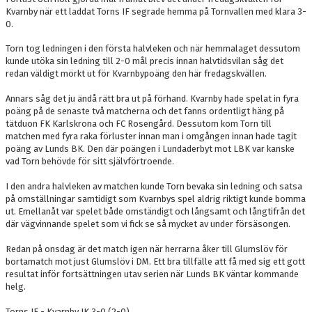
Kvarnby när ett laddat Torns IF segrade hemma på Tornvallen med klara 3-
DOKUMENT
0.
MEDLEMSKAP
Torn tog ledningen i den första halvleken och när hemmalaget dessutom
kunde utöka sin ledning till 2-0 mål precis innan halvtidsvilan såg det
LEDARE
redan väldigt mörkt ut för Kvarnbypoäng den här fredagskvällen.
Annars såg det ju ändå rätt bra ut på förhand. Kvarnby hade spelat in fyra
KONTAKT
poäng på de senaste två matcherna och det fanns ordentligt häng på
tätduon FK Karlskrona och FC Rosengård. Dessutom kom Torn till
matchen med fyra raka förluster innan man i omgången innan hade tagit
poäng av Lunds BK. Den där poängen i Lundaderbyt mot LBK var kanske
vad Torn behövde för sitt självförtroende.
I den andra halvleken av matchen kunde Torn bevaka sin ledning och satsa
på omställningar samtidigt som Kvarnbys spel aldrig riktigt kunde bomma
ut. Emellanåt var spelet både omständigt och långsamt och långtifrån det
där vägvinnande spelet som vi fick se så mycket av under försäsongen.
Redan på onsdag är det match igen när herrarna åker till Glumslöv för
bortamatch mot just Glumslöv i DM. Ett bra tillfälle att få med sig ett gott
resultat inför fortsättningen utav serien när Lunds BK väntar kommande
helg.
Torns IF - Kvarnby IK 3-0 (2-0)