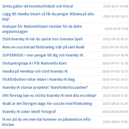
Detta gäller vid inomhusfotboll och futsal
2020-10-27 09:58
Lägg till Handla Smart så får du pengar tillbaka på alla
2020-10-20 14:33
köp!
Kvalspel för Nationelltspel stundar för de äldre
2020-10-15 12:55
ungdomslagen
Stöd Kvarnby IK när du spelar hos Svenska Spel!
2020-09-25 10:27
Ännu en succéartad flickträning står på vänt ikväll
2020-09-09 10:59
SUPERWEEK = mer pengar till dig och Kvarnby IK
2020-09-07 16:18
Slutspelsgrupp A i P16 Nationella klart
2020-09-07 12:38
Handla på Hemköp och stöd Kvarnby IK
2020-09-03 12:31
Flickfotbollen rullar vidare i Kvarnby IK idag
2020-09-02 15:07
Kvarnby IK startar projektet "Barnfotbollscoachen"
2020-09-01 14:30
Ditt företag kan nu stötta Kvarnby IK med alla era inköp!
2020-08-28 12:10
Ikväll är det återigen dags för succén med flickträning
2020-08-26 14:29
Kvarnby IK söker ideell fotograf
2020-08-26 09:59
Vi vet att du vet men här kommer en påminnelse inför
2020-08-20 11:50
hösten