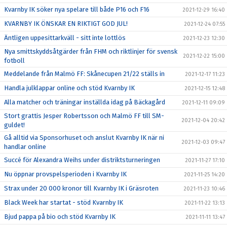
Kvarnby IK söker nya spelare till både P16 och F16
2021-12-29 16:40
KVARNBY IK ÖNSKAR EN RIKTIGT GOD JUL!
2021-12-24 07:55
Äntligen uppesittarkväll - sitt inte lottlös
2021-12-23 12:30
Nya smittskyddsåtgärder från FHM och riktlinjer för svensk
2021-12-22 15:00
fotboll
Meddelande från Malmö FF: Skånecupen 21/22 ställs in
2021-12-17 11:23
Handla julklappar online och stöd Kvarnby IK
2021-12-15 12:48
Alla matcher och träningar inställda idag på Bäckagård
2021-12-11 09:09
Stort grattis Jesper Robertsson och Malmö FF till SM-
2021-12-04 20:42
guldet!
Gå alltid via Sponsorhuset och anslut Kvarnby IK när ni
2021-12-03 09:47
handlar online
Succé för Alexandra Weihs under distriktsturneringen
2021-11-27 17:10
Nu öppnar provspelsperioden i Kvarnby IK
2021-11-25 14:20
Strax under 20 000 kronor till Kvarnby IK i Gräsroten
2021-11-23 10:46
Black Week har startat - stöd Kvarnby IK
2021-11-22 13:13
Bjud pappa på bio och stöd Kvarnby IK
2021-11-11 13:47