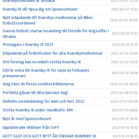
Kvarnbychokladen är tillbaka!
2022-03-07 13:29
Kvarnby IK vill tipsa dig om Sponsorhuset
2022-03-07 11:23
Nytt erbjudande till Kvarnbys medlemmar på Nikes
2022-03-01 10:00
fotbollssortiment
Svensk fotboll startar insamling till förmån för krigsoffer i
2022-02-25 17:01
Ukraina
Pristagare i Kvarnby IK 2021
2022-02-25 12:15
Erbjudande på fotbollsskor för alla Kvarnbymedlemmar
2022-02-24 13:40
Ditt företag kan nu enkelt stötta Kvarnby IK
2022-02-22 15:30
500 kr extra till Kvarnby IK för varje ny Folkspels
2022-02-13 15:08
prenumerant
Idag hävs de flesta covidrestriktionerna
2022-02-09 06:25
Perfekta gåvan till Alla hjärtans dag!
2022-02-08 12:02
Definitiv serieindelning för dam och herr 2022
2022-01-27 09:29
Stötta Kvarnby IK under Handbolls-EM!
2022-01-25 08:56
Nytt år med Sponsorhuset!
2022-01-19 16:10
Uppdaterade riktlinjer från SvFF
2022-01-14 16:52
GOTT SLUT OCH GOTT NYTT ÅR ÖNSKAR KVARNBY IK
2021-12-31 10:25