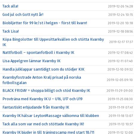
Tack alla!
2019-12-26 14:28
God jul och Gott nytt år!
2019-12-24 10:15
Biobiljetter för 99 kr/st i helgen - först till kvarn!
2019-12-20 10:18
Tack Lisa!
2019-12-18 08:56
Köpa Bingolotter till Uppesittarkvällen och stötta Kvarnby
2019-12-17 17:37
IK
Nattfotboll – spontanfotboll i Kvarnby IK
2019-12-17 08:42
Lisa Appelgren lämnar Kvarnby IK
2019-12-11 07:40
Handla julklappar samtidigt som du stödjer KIK
2019-12-10 09:52
Kvarnbyfostrade Anton Kralj prisad på norska
2019-12-05 09:10
fotbollsgalan
BLACK FRIDAY = shoppa billigt och stöd Kvarnby IK
2019-11-29 09:00
Provträna med Kvarnby IK U – U16, U17 och U19
2019-11-25 08:30
Fantastiskt erbjudande från Kvarnby IK
2019-11-19 07:41
Kvarnby IK hälsar LeytonMassage välkomna till klubben
2019-11-18 13:07
Tack alla som var med och stöttade Kvarnby IK!
2019-11-13 10:57
Kvarnby IK bjuder in till träningscamp med start 18/11
2019-11-12 12:00