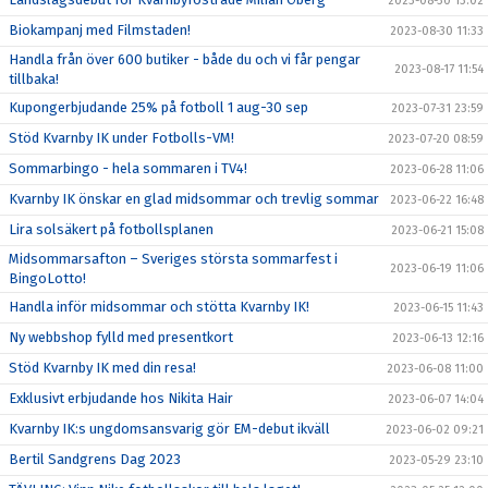
2023-08-30 13:02
Biokampanj med Filmstaden!
2023-08-30 11:33
Handla från över 600 butiker - både du och vi får pengar
2023-08-17 11:54
tillbaka!
Kupongerbjudande 25% på fotboll 1 aug-30 sep
2023-07-31 23:59
Stöd Kvarnby IK under Fotbolls-VM!
2023-07-20 08:59
Sommarbingo - hela sommaren i TV4!
2023-06-28 11:06
Kvarnby IK önskar en glad midsommar och trevlig sommar
2023-06-22 16:48
Lira solsäkert på fotbollsplanen
2023-06-21 15:08
Midsommarsafton – Sveriges största sommarfest i
2023-06-19 11:06
BingoLotto!
Handla inför midsommar och stötta Kvarnby IK!
2023-06-15 11:43
Ny webbshop fylld med presentkort
2023-06-13 12:16
Stöd Kvarnby IK med din resa!
2023-06-08 11:00
Exklusivt erbjudande hos Nikita Hair
2023-06-07 14:04
Kvarnby IK:s ungdomsansvarig gör EM-debut ikväll
2023-06-02 09:21
Bertil Sandgrens Dag 2023
2023-05-29 23:10