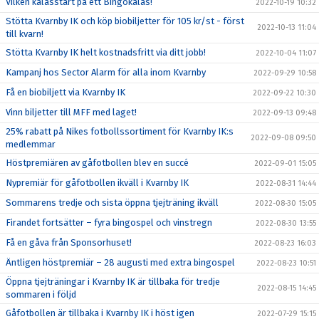
Vilken kalasstart på ett Bingokalas!
2022-10-19 10:32
Stötta Kvarnby IK och köp biobiljetter för 105 kr/st - först
2022-10-13 11:04
till kvarn!
Stötta Kvarnby IK helt kostnadsfritt via ditt jobb!
2022-10-04 11:07
Kampanj hos Sector Alarm för alla inom Kvarnby
2022-09-29 10:58
Få en biobiljett via Kvarnby IK
2022-09-22 10:30
Vinn biljetter till MFF med laget!
2022-09-13 09:48
25% rabatt på Nikes fotbollssortiment för Kvarnby IK:s
2022-09-08 09:50
medlemmar
Höstpremiären av gåfotbollen blev en succé
2022-09-01 15:05
Nypremiär för gåfotbollen ikväll i Kvarnby IK
2022-08-31 14:44
Sommarens tredje och sista öppna tjejträning ikväll
2022-08-30 15:05
Firandet fortsätter – fyra bingospel och vinstregn
2022-08-30 13:55
Få en gåva från Sponsorhuset!
2022-08-23 16:03
Äntligen höstpremiär – 28 augusti med extra bingospel
2022-08-23 10:51
Öppna tjejträningar i Kvarnby IK är tillbaka för tredje
2022-08-15 14:45
sommaren i följd
Gåfotbollen är tillbaka i Kvarnby IK i höst igen
2022-07-29 15:15