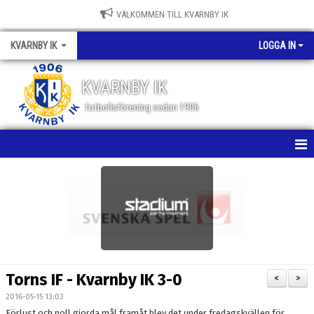
VÄLKOMMEN TILL KVARNBY IK
KVARNBY IK
LOGGA IN
KVARNBY IK
fotbollsförening sedan 1906
HEM
NYHETER
KALENDER
OM KLUBBEN
Torns IF - Kvarnby IK 3-0
<
>
BILDGALLERI
2016-05-15 13:03
Förlust och noll gjorda mål framåt blev det under fredagskvällen för