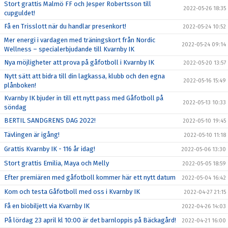
Stort grattis Malmö FF och Jesper Robertsson till
2022-05-26 18:35
cupguldet!
Få en Trisslott när du handlar presenkort!
2022-05-24 10:52
Mer energi i vardagen med träningskort från Nordic
2022-05-24 09:14
Wellness – specialerbjudande till Kvarnby IK
Nya möjligheter att prova på gåfotboll i Kvarnby IK
2022-05-20 13:57
Nytt sätt att bidra till din lagkassa, klubb och den egna
2022-05-16 15:49
plånboken!
Kvarnby IK bjuder in till ett nytt pass med Gåfotboll på
2022-05-13 10:33
söndag
BERTIL SANDGRENS DAG 2022!
2022-05-10 19:45
Tävlingen är igång!
2022-05-10 11:18
Grattis Kvarnby IK - 116 år idag!
2022-05-06 13:30
Stort grattis Emilia, Maya och Melly
2022-05-05 18:59
Efter premiären med gåfotboll kommer här ett nytt datum
2022-05-04 16:42
Kom och testa Gåfotboll med oss i Kvarnby IK
2022-04-27 21:15
Få en biobiljett via Kvarnby IK
2022-04-26 14:03
På lördag 23 april kl 10:00 är det barnloppis på Bäckagård!
2022-04-21 16:00