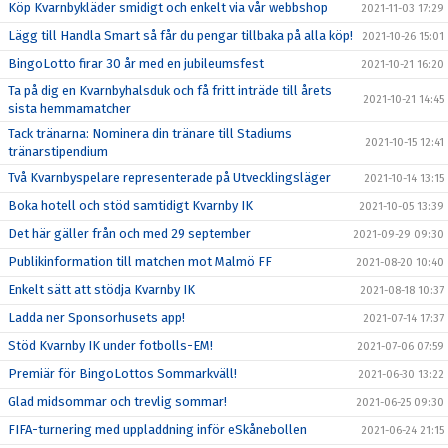
Köp Kvarnbykläder smidigt och enkelt via vår webbshop
2021-11-03 17:29
Lägg till Handla Smart så får du pengar tillbaka på alla köp!
2021-10-26 15:01
BingoLotto firar 30 år med en jubileumsfest
2021-10-21 16:20
Ta på dig en Kvarnbyhalsduk och få fritt inträde till årets
2021-10-21 14:45
sista hemmamatcher
Tack tränarna: Nominera din tränare till Stadiums
2021-10-15 12:41
tränarstipendium
Två Kvarnbyspelare representerade på Utvecklingsläger
2021-10-14 13:15
Boka hotell och stöd samtidigt Kvarnby IK
2021-10-05 13:39
Det här gäller från och med 29 september
2021-09-29 09:30
Publikinformation till matchen mot Malmö FF
2021-08-20 10:40
Enkelt sätt att stödja Kvarnby IK
2021-08-18 10:37
Ladda ner Sponsorhusets app!
2021-07-14 17:37
Stöd Kvarnby IK under fotbolls-EM!
2021-07-06 07:59
Premiär för BingoLottos Sommarkväll!
2021-06-30 13:22
Glad midsommar och trevlig sommar!
2021-06-25 09:30
FIFA-turnering med uppladdning inför eSkånebollen
2021-06-24 21:15