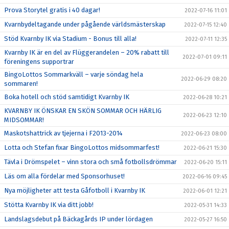
Prova Storytel gratis i 40 dagar!
2022-07-16 11:01
Kvarnbydeltagande under pågående världsmästerskap
2022-07-15 12:40
Stöd Kvarnby IK via Stadium - Bonus till alla!
2022-07-11 12:35
Kvarnby IK är en del av Flüggerandelen – 20% rabatt till
2022-07-01 09:11
föreningens supportrar
BingoLottos Sommarkväll – varje söndag hela
2022-06-29 08:20
sommaren!
Boka hotell och stöd samtidigt Kvarnby IK
2022-06-28 10:21
KVARNBY IK ÖNSKAR EN SKÖN SOMMAR OCH HÄRLIG
2022-06-23 12:10
MIDSOMMAR!
Maskotshattrick av tjejerna i F2013-2014
2022-06-23 08:00
Lotta och Stefan fixar BingoLottos midsommarfest!
2022-06-21 15:30
Tävla i Drömspelet – vinn stora och små fotbollsdrömmar
2022-06-20 15:11
Läs om alla fördelar med Sponsorhuset!
2022-06-16 09:45
Nya möjligheter att testa Gåfotboll i Kvarnby IK
2022-06-01 12:21
Stötta Kvarnby IK via ditt jobb!
2022-05-31 14:33
Landslagsdebut på Bäckagårds IP under lördagen
2022-05-27 16:50