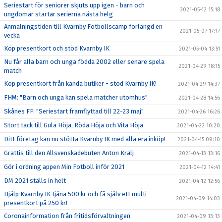
Seriestart för seniorer skjuts upp igen - barn och
2021-05-12 15:18
ungdomar startar serierna nästa helg
Anmälningstiden till Kvarnby Fotbollscamp förlängd en
2021-05-07 17:17
vecka
Köp presentkort och stöd Kvarnby IK
2021-05-04 13:51
Nu får alla barn och unga födda 2002 eller senare spela
2021-04-29 18:15
match
Köp presentkort från kända butiker - stöd Kvarnby IK!
2021-04-29 14:37
FHM: "Barn och unga kan spela matcher utomhus"
2021-04-28 14:56
Skånes FF: "Seriestart framflyttad till 22-23 maj"
2021-04-26 16:26
Stort tack till Gula Höja, Röda Höja och Vita Höja
2021-04-22 10:20
Ditt företag kan nu stötta Kvarnby IK med alla era inköp!
2021-04-15 09:10
Grattis till den Allsvenskadebuten Anton Kralj
2021-04-13 13:16
Gör i ordning appen Min Fotboll inför 2021
2021-04-12 14:41
DM 2021 ställs in helt
2021-04-12 12:56
Hjälp Kvarnby IK tjäna 500 kr och få själv ett multi-
2021-04-09 14:03
presentkort på 250 kr!
Coronainformation från fritidsförvaltningen
2021-04-09 13:13