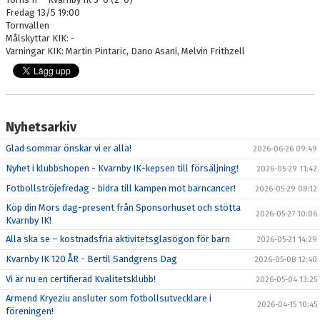
Fredag 13/5 19:00
Tornvallen
Målskyttar KIK: -
Varningar KIK: Martin Pintaric, Dano Asani, Melvin Frithzell
Nyhetsarkiv
Glad sommar önskar vi er alla!
2026-06-26 09:49
Nyhet i klubbshopen - Kvarnby IK-kepsen till försäljning!
2026-05-29 11:42
Fotbollströjefredag - bidra till kampen mot barncancer!
2026-05-29 08:12
Köp din Mors dag-present från Sponsorhuset och stötta
2026-05-27 10:06
Kvarnby IK!
Alla ska se – kostnadsfria aktivitetsglasögon för barn
2026-05-21 14:29
Kvarnby IK 120 ÅR - Bertil Sandgrens Dag
2026-05-08 12:40
Vi är nu en certifierad Kvalitetsklubb!
2026-05-04 13:25
Armend Kryeziu ansluter som fotbollsutvecklare i
2026-04-15 10:45
föreningen!