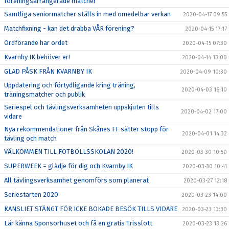
föreningsarrangerade matcher
Samtliga seniormatcher ställs in med omedelbar verkan
2020-04-17 09:55
Matchfixning - kan det drabba VÅR förening?
2020-04-15 17:17
Ordförande har ordet
2020-04-15 07:30
Kvarnby IK behöver er!
2020-04-14 13:00
GLAD PÅSK FRÅN KVARNBY IK
2020-04-09 10:30
Uppdatering och förtydligande kring träning,
2020-04-03 16:10
träningsmatcher och publik
Seriespel och tävlingsverksamheten uppskjuten tills
2020-04-02 17:00
vidare
Nya rekommendationer från Skånes FF sätter stopp för
2020-04-01 14:32
tävling och match
VÄLKOMMEN TILL FOTBOLLSSKOLAN 2020!
2020-03-30 10:50
SUPERWEEK = glädje för dig och Kvarnby IK
2020-03-30 10:41
All tävlingsverksamhet genomförs som planerat
2020-03-27 12:18
Seriestarten 2020
2020-03-23 14:00
KANSLIET STÄNGT FÖR ICKE BOKADE BESÖK TILLS VIDARE
2020-03-23 13:30
Lär känna Sponsorhuset och få en gratis Trisslott
2020-03-23 13:26