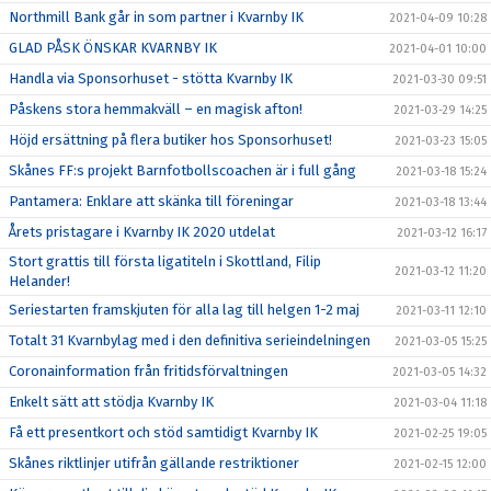
Northmill Bank går in som partner i Kvarnby IK
2021-04-09 10:28
GLAD PÅSK ÖNSKAR KVARNBY IK
2021-04-01 10:00
Handla via Sponsorhuset - stötta Kvarnby IK
2021-03-30 09:51
Påskens stora hemmakväll – en magisk afton!
2021-03-29 14:25
Höjd ersättning på flera butiker hos Sponsorhuset!
2021-03-23 15:05
Skånes FF:s projekt Barnfotbollscoachen är i full gång
2021-03-18 15:24
Pantamera: Enklare att skänka till föreningar
2021-03-18 13:44
Årets pristagare i Kvarnby IK 2020 utdelat
2021-03-12 16:17
Stort grattis till första ligatiteln i Skottland, Filip
2021-03-12 11:20
Helander!
Seriestarten framskjuten för alla lag till helgen 1-2 maj
2021-03-11 12:10
Totalt 31 Kvarnbylag med i den definitiva serieindelningen
2021-03-05 15:25
Coronainformation från fritidsförvaltningen
2021-03-05 14:32
Enkelt sätt att stödja Kvarnby IK
2021-03-04 11:18
Få ett presentkort och stöd samtidigt Kvarnby IK
2021-02-25 19:05
Skånes riktlinjer utifrån gällande restriktioner
2021-02-15 12:00