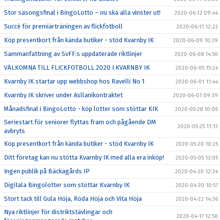
Stor säsongsfinal i BingoLotto – nu ska alla vinster ut!
2020-06-12 09:44
Succé för premiärträningen av flickfotboll
2020-06-11 12:22
Köp presentkort från kända butiker - stöd Kvarnby IK
2020-06-09 10:39
Sammanfattning av SvFF:s uppdaterade riktlinjer
2020-06-08 14:50
VÄLKOMNA TILL FLICKFOTBOLL 2020 I KVARNBY IK
2020-06-05 15:24
Kvarnby IK startar upp webbshop hos Ravelli No 1
2020-06-01 11:44
Kvarnby IK skriver under Asllanikontraktet
2020-06-01 09:39
Månadsfinal i BingoLotto - köp lotter som stöttar KIK
2020-05-28 10:06
Seriestart för seniorer flyttas fram och pågående DM
2020-05-25 11:13
avbryts
Köp presentkort från kända butiker - stöd Kvarnby IK
2020-05-20 10:25
Ditt företag kan nu stötta Kvarnby IK med alla era inköp!
2020-05-05 13:05
Ingen publik på Bäckagårds IP
2020-04-30 12:34
Digitala Bingolotter som stöttar Kvarnby IK
2020-04-30 10:57
Stort tack till Gula Höja, Röda Höja och Vita Höja
2020-04-22 14:36
Nya riktlinjer för distriktstävlingar och
2020-04-17 12:50