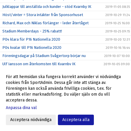
Julklappar till anställda och kunder - stöd Kvarnby IK
2019-11-05 08:35
Höst/vinter = Stora intäkter från Sponsorhuset
2019-10-29 11:24
Richard, Max och Niklas förlänger - leder återtåget
2019-10-25 16:00
Stadium Memberdays - 25% rabatt!
2019-10-25 09:15
P04 klara för P16 Nationella 2020
2019-10-20 12:31
P04 kvalar till P16 Nationella 2020
2019-10-16 16:44
Föreningsdagar på Stadium Svågertorp börjar nu
2019-10-07 10:00
Ulf Jansson om återkomsten till Kvarnby IK
2019-10-05 09:00
Stöd Kvarnby IK när du handlar på Flügger Färg
2019-10-04 12:29
För att hemsidan ska fungera korrekt använder vi nödvändiga
Välkommen tillbaka till Kvarnby IK, Ulf Jansson!
2019-10-04 09:30
cookies från SportAdmin. Dessa går inte att stänga av.
Föreningen kan också använda frivilliga cookies, t.ex. för
Grymt helgerbjudande till alla i Kvarnby IK
2019-09-27 17:55
statistik eller marknadsföring. Du väljer själv om du vill
Fantastiskt erbjudande från Kvarnby IK
2019-09-23 10:20
acceptera dessa.
Min Fotboll - den nya appen i svensk fotboll
2019-09-22 09:35
Anpassa dina val
ALLA SKA SE!
2019-09-12 09:46
Acceptera nödvändiga
Acceptera alla
SUPERWEEK = mer pengar till dig och Kvarnby IK
2019-09-09 13:34
Veokameran är här!
2019-08-27 11:46