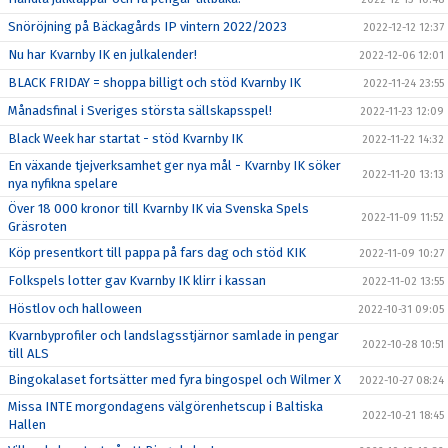
Snöröjning på Bäckagårds IP vintern 2022/2023
2022-12-12 12:37
Nu har Kvarnby IK en julkalender!
2022-12-06 12:01
BLACK FRIDAY = shoppa billigt och stöd Kvarnby IK
2022-11-24 23:55
Månadsfinal i Sveriges största sällskapsspel!
2022-11-23 12:09
Black Week har startat - stöd Kvarnby IK
2022-11-22 14:32
En växande tjejverksamhet ger nya mål - Kvarnby IK söker
2022-11-20 13:13
nya nyfikna spelare
Över 18 000 kronor till Kvarnby IK via Svenska Spels
2022-11-09 11:52
Gräsroten
Köp presentkort till pappa på fars dag och stöd KIK
2022-11-09 10:27
Folkspels lotter gav Kvarnby IK klirr i kassan
2022-11-02 13:55
Höstlov och halloween
2022-10-31 09:05
Kvarnbyprofiler och landslagsstjärnor samlade in pengar
2022-10-28 10:51
till ALS
Bingokalaset fortsätter med fyra bingospel och Wilmer X
2022-10-27 08:24
Missa INTE morgondagens välgörenhetscup i Baltiska
2022-10-21 18:45
Hallen