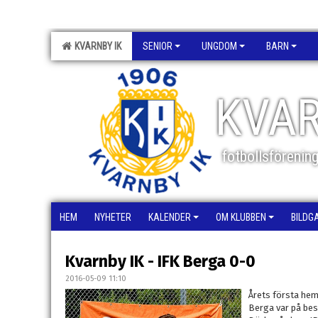
KVARNBY IK
SENIOR
UNGDOM
BARN
KVAR
fotbollsförenin
HEM
NYHETER
KALENDER
OM KLUBBEN
BILDG
Kvarnby IK - IFK Berga 0-0
2016-05-09 11:10
Årets första he
Berga var på be