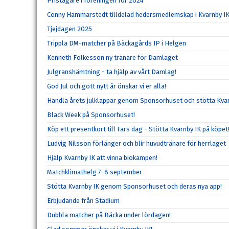
Pristagare i föreningen för 2024
Conny Hammarstedt tilldelad hedersmedlemskap i Kvarnby I
Tjejdagen 2025
Trippla DM-matcher på Bäckagårds IP i Helgen
Kenneth Folkesson ny tränare för Damlaget
Julgranshämtning - ta hjälp av vårt Damlag!
God Jul och gott nytt år önskar vi er alla!
Handla årets julklappar genom Sponsorhuset och stötta Kvar
Black Week på Sponsorhuset!
Köp ett presentkort till Fars dag - Stötta Kvarnby IK på köpet
Ludvig Nilsson förlänger och blir huvudtränare för herrlaget
Hjälp Kvarnby IK att vinna biokampen!
Matchklimathelg 7-8 september
Stötta Kvarnby IK genom Sponsorhuset och deras nya app!
Erbjudande från Stadium
Dubbla matcher på Bäcka under lördagen!