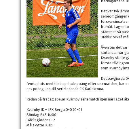
Bäckagårdens IP
Det var två jämn
serieomgången dä
försvarsinsatser
framåt. Lagen to
stämmer så pass 
uteblir också må
Även om det var 
slutändan var ga
Kvarnby skulle g
första tävlingsm
som Kvarnby inte
Det oavgjorda 0-
femteplats med tio inspelade poäng efter sex matcher, bara
sex poäng upp till serieledande FK Karlskrona.
Redan på fredag spelar Kvarnby seriematch igen när laget åker
Kvarnby IK – IFK Berga 0-0 (0-0)
Söndag 8/5 14:00
Bäckagårdens IP
Målskyttar KIK: -