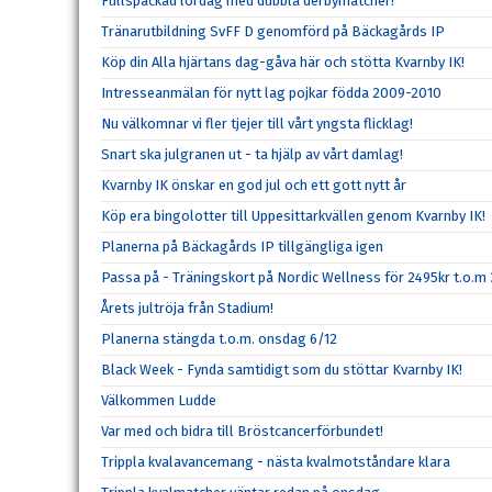
Fullspäckad lördag med dubbla derbymatcher!
Tränarutbildning SvFF D genomförd på Bäckagårds IP
Köp din Alla hjärtans dag-gåva här och stötta Kvarnby IK!
Intresseanmälan för nytt lag pojkar födda 2009-2010
Nu välkomnar vi fler tjejer till vårt yngsta flicklag!
Snart ska julgranen ut - ta hjälp av vårt damlag!
Kvarnby IK önskar en god jul och ett gott nytt år
Köp era bingolotter till Uppesittarkvällen genom Kvarnby IK!
Planerna på Bäckagårds IP tillgängliga igen
Passa på - Träningskort på Nordic Wellness för 2495kr t.o.m
Årets jultröja från Stadium!
Planerna stängda t.o.m. onsdag 6/12
Black Week - Fynda samtidigt som du stöttar Kvarnby IK!
Välkommen Ludde
Var med och bidra till Bröstcancerförbundet!
Trippla kvalavancemang - nästa kvalmotståndare klara