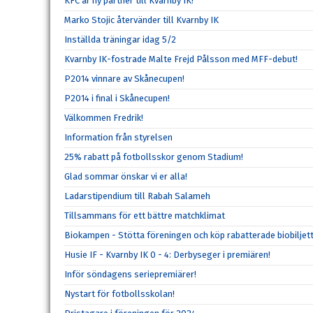
KFC är ny partner till Kvarnby IK!
Marko Stojic återvänder till Kvarnby IK
Inställda träningar idag 5/2
Kvarnby IK-fostrade Malte Frejd Pålsson med MFF-debut!
P2014 vinnare av Skånecupen!
P2014 i final i Skånecupen!
Välkommen Fredrik!
Information från styrelsen
25% rabatt på fotbollsskor genom Stadium!
Glad sommar önskar vi er alla!
Ladarstipendium till Rabah Salameh
Tillsammans för ett bättre matchklimat
Biokampen - Stötta föreningen och köp rabatterade biobiljett
Husie IF - Kvarnby IK 0 - 4: Derbyseger i premiären!
Inför söndagens seriepremiärer!
Nystart för fotbollsskolan!