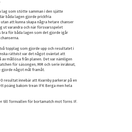
.
a lag som stötte samman i den sjätte
r båda lagen gjorde prickfria
 utan att kunna skapa några hetare chanser
g ut varandra och när försvarsspelet
bra för båda lagen som det gjorde igår
lchanserna.
två topplag som gjorde upp och resultatet i
nska rättvist var det något oväntat att
å av mållösa från planen. Det var nämligen
atchen för säsongen, MM och serie inräknat,
 gjorde något mål framåt.
0 resultat innebär att Kvarnby parkerar på en
 ett poäng bakom trean IFK Berga men hela
 till Tornvallen för bortamatch mot Torns IF.