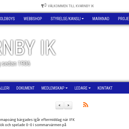
VÄLKOMMEN TILL KVARNBY IK
OLDBOYS
WEBBSHOP
STYRELSE/KANSLI
MARKNAD
PROJE
NBY IK
g sedan 1906
ALLERI
DOKUMENT
MEDLEMSKAP
LEDARE
KONTAKT
<
>
mmapoäng bärgades igår eftermiddag när IFK
sök och spelade 0-0 i sommarvärmen på