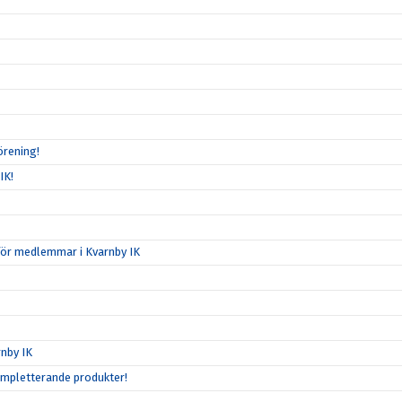
örening!
IK!
för medlemmar i Kvarnby IK
nby IK
ompletterande produkter!