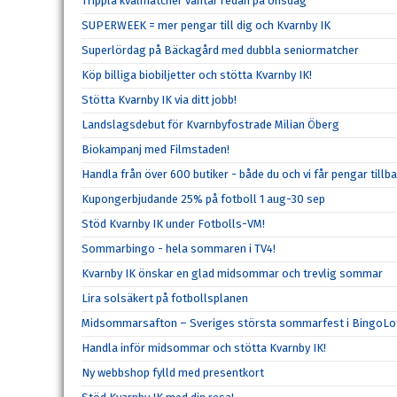
Trippla kvalmatcher väntar redan på onsdag
SUPERWEEK = mer pengar till dig och Kvarnby IK
Superlördag på Bäckagård med dubbla seniormatcher
Köp billiga biobiljetter och stötta Kvarnby IK!
Stötta Kvarnby IK via ditt jobb!
Landslagsdebut för Kvarnbyfostrade Milian Öberg
Biokampanj med Filmstaden!
Handla från över 600 butiker - både du och vi får pengar tillba
Kupongerbjudande 25% på fotboll 1 aug-30 sep
Stöd Kvarnby IK under Fotbolls-VM!
Sommarbingo - hela sommaren i TV4!
Kvarnby IK önskar en glad midsommar och trevlig sommar
Lira solsäkert på fotbollsplanen
Midsommarsafton – Sveriges största sommarfest i BingoLo
Handla inför midsommar och stötta Kvarnby IK!
Ny webbshop fylld med presentkort