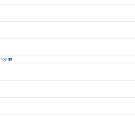
K
nby IK!
!