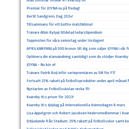
Glad sommar önskar vi i Kvarnby IK!
Premiär för JOYNA nu på fredag!
Bertil Sandgrens Dag 2024!
Tillsammans för ett bättre matchklimat
Tränare Albin Bytyqi tilldelad ledarstipendium
Toppmöten för våra seniorlag under lördagen!
APRILKAMPANJ på 500 kronor till dig som säljer JOYNA i vår f
Optimera din elanvändning samtidigt som du stödjer Kvarnby 
JOYNA - Nu kör vi!
Tränare Patrik Boij inför seriepremiären av SM för F17
Fortsatt 25% rabatt på fotbollsprodukter under april månad 
Nystarten av Fotbollsskolan vecka 15!
Kvarnby IK:s priser för 2023!
Kvarnby IK:s tjejdag på Internationella Kvinnodagen 8 mars
Lisa Appelgren och Robert Jacobsen hedersmedlemmar i Kvar
Erbjudande från Stadium: 25% rabatt på fotbollsskor samt k