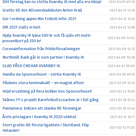
Ditt företag kan nu stötta Kvarnby IK med alla era inköp!
2021-04-15 09:10
Grattis till den Allsvenskadebuten Anton Kralj
2021-04-13 13:16
Gör i ordning appen Min Fotboll inför 2021
2021-04-12 14:41
DM 2021 ställs in helt
2021-04-12 12:56
Hjälp Kvarnby IK tjäna 500 kr och få själv ett multi-
2021-04-09 14:03
presentkort på 250 kr!
Coronainformation från fritidsförvaltningen
2021-04-09 13:13
Northmill Bank går in som partner i Kvarnby IK
2021-04-09 10:28
GLAD PÅSK ÖNSKAR KVARNBY IK
2021-04-01 10:00
Handla via Sponsorhuset - stötta Kvarnby IK
2021-03-30 09:51
Påskens stora hemmakväll – en magisk afton!
2021-03-29 14:25
Höjd ersättning på flera butiker hos Sponsorhuset!
2021-03-23 15:05
Skånes FF:s projekt Barnfotbollscoachen är i full gång
2021-03-18 15:24
Pantamera: Enklare att skänka till föreningar
2021-03-18 13:44
Årets pristagare i Kvarnby IK 2020 utdelat
2021-03-12 16:17
Stort grattis till första ligatiteln i Skottland, Filip
2021-03-12 11:20
Helander!