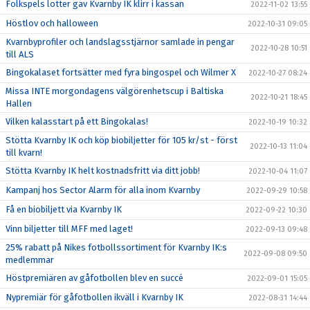
Folkspels lotter gav Kvarnby IK klirr i kassan
2022-11-02 13:55
Höstlov och halloween
2022-10-31 09:05
Kvarnbyprofiler och landslagsstjärnor samlade in pengar
2022-10-28 10:51
till ALS
Bingokalaset fortsätter med fyra bingospel och Wilmer X
2022-10-27 08:24
Missa INTE morgondagens välgörenhetscup i Baltiska
2022-10-21 18:45
Hallen
Vilken kalasstart på ett Bingokalas!
2022-10-19 10:32
Stötta Kvarnby IK och köp biobiljetter för 105 kr/st - först
2022-10-13 11:04
till kvarn!
Stötta Kvarnby IK helt kostnadsfritt via ditt jobb!
2022-10-04 11:07
Kampanj hos Sector Alarm för alla inom Kvarnby
2022-09-29 10:58
Få en biobiljett via Kvarnby IK
2022-09-22 10:30
Vinn biljetter till MFF med laget!
2022-09-13 09:48
25% rabatt på Nikes fotbollssortiment för Kvarnby IK:s
2022-09-08 09:50
medlemmar
Höstpremiären av gåfotbollen blev en succé
2022-09-01 15:05
Nypremiär för gåfotbollen ikväll i Kvarnby IK
2022-08-31 14:44