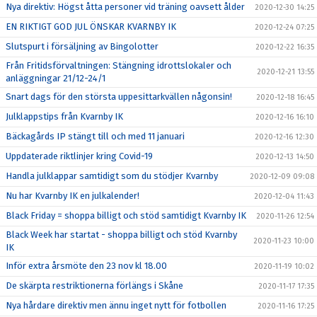
Nya direktiv: Högst åtta personer vid träning oavsett ålder
2020-12-30 14:25
EN RIKTIGT GOD JUL ÖNSKAR KVARNBY IK
2020-12-24 07:25
Slutspurt i försäljning av Bingolotter
2020-12-22 16:35
Från Fritidsförvaltningen: Stängning idrottslokaler och
2020-12-21 13:55
anläggningar 21/12-24/1
Snart dags för den största uppesittarkvällen någonsin!
2020-12-18 16:45
Julklappstips från Kvarnby IK
2020-12-16 16:10
Bäckagårds IP stängt till och med 11 januari
2020-12-16 12:30
Uppdaterade riktlinjer kring Covid-19
2020-12-13 14:50
Handla julklappar samtidigt som du stödjer Kvarnby
2020-12-09 09:08
Nu har Kvarnby IK en julkalender!
2020-12-04 11:43
Black Friday = shoppa billigt och stöd samtidigt Kvarnby IK
2020-11-26 12:54
Black Week har startat - shoppa billigt och stöd Kvarnby
2020-11-23 10:00
IK
Inför extra årsmöte den 23 nov kl 18.00
2020-11-19 10:02
De skärpta restriktionerna förlängs i Skåne
2020-11-17 17:35
Nya hårdare direktiv men ännu inget nytt för fotbollen
2020-11-16 17:25