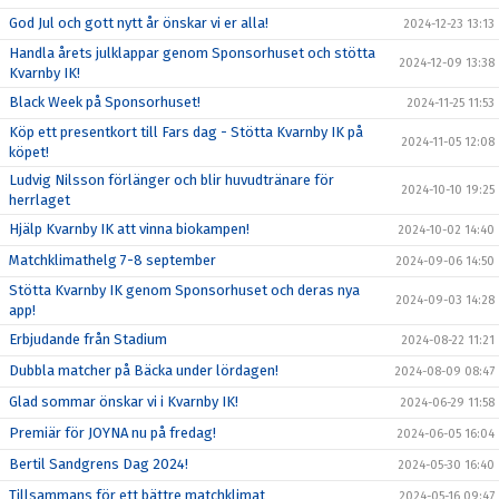
God Jul och gott nytt år önskar vi er alla!
2024-12-23 13:13
Handla årets julklappar genom Sponsorhuset och stötta
2024-12-09 13:38
Kvarnby IK!
Black Week på Sponsorhuset!
2024-11-25 11:53
Köp ett presentkort till Fars dag - Stötta Kvarnby IK på
2024-11-05 12:08
köpet!
Ludvig Nilsson förlänger och blir huvudtränare för
2024-10-10 19:25
herrlaget
Hjälp Kvarnby IK att vinna biokampen!
2024-10-02 14:40
Matchklimathelg 7-8 september
2024-09-06 14:50
Stötta Kvarnby IK genom Sponsorhuset och deras nya
2024-09-03 14:28
app!
Erbjudande från Stadium
2024-08-22 11:21
Dubbla matcher på Bäcka under lördagen!
2024-08-09 08:47
Glad sommar önskar vi i Kvarnby IK!
2024-06-29 11:58
Premiär för JOYNA nu på fredag!
2024-06-05 16:04
Bertil Sandgrens Dag 2024!
2024-05-30 16:40
Tillsammans för ett bättre matchklimat
2024-05-16 09:47