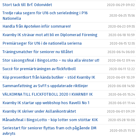
Stort tack till Brf. Odonvidet
2020-06-29 09:02
Tredje raka segern för U16 och serieledning i P16
2020-06-25 15:56
Nationella
Handla från Apoteken inför sommaren!
2020-06-23 09:55
Kvarnby IK strävar mot att bli en Diplomerad Förening
2020-06-18 10:59
Premiärseger för U16 i de nationella serierna
2020-06-15 12:55
Träningsmatcher för seniorer nu tillåtet
2020-06-14 06:00
Stor säsongsfinal i BingoLotto – nu ska alla vinster ut!
2020-06-12 09:44
Succé för premiärträningen av flickfotboll
2020-06-11 12:22
Köp presentkort från kända butiker - stöd Kvarnby IK
2020-06-09 10:39
Sammanfattning av SvFF:s uppdaterade riktlinjer
2020-06-08 14:50
VÄLKOMNA TILL FLICKFOTBOLL 2020 I KVARNBY IK
2020-06-05 15:24
Kvarnby IK startar upp webbshop hos Ravelli No 1
2020-06-01 11:44
Kvarnby IK skriver under Asllanikontraktet
2020-06-01 09:39
Månadsfinal i BingoLotto - köp lotter som stöttar KIK
2020-05-28 10:06
Seriestart för seniorer flyttas fram och pågående DM
2020-05-25 11:13
avbryts