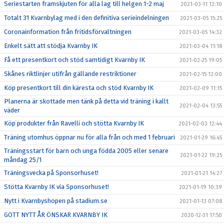
Seriestarten framskjuten för alla lag till helgen 1-2 maj
2021-03-11 12:10
Totalt 31 Kvarnbylag med i den definitiva serieindelningen
2021-03-05 15:25
Coronainformation från fritidsförvaltningen
2021-03-05 14:32
Enkelt sätt att stödja Kvarnby IK
2021-03-04 11:18
Få ett presentkort och stöd samtidigt Kvarnby IK
2021-02-25 19:05
Skånes riktlinjer utifrån gällande restriktioner
2021-02-15 12:00
Köp presentkort till din käresta och stöd Kvarnby IK
2021-02-09 11:15
Planerna är skottade men tänk på detta vid träning i kallt
2021-02-04 13:55
väder
Köp produkter från Ravelli och stötta Kvarnby IK
2021-02-03 12:44
Träning utomhus öppnar nu för alla från och med 1 februari
2021-01-29 16:45
Träningsstart för barn och unga födda 2005 eller senare
2021-01-22 19:25
måndag 25/1
Träningsvecka på Sponsorhuset!
2021-01-21 14:27
Stötta Kvarnby IK via Sponsorhuset!
2021-01-19 10:39
Nytt i Kvarnbyshopen på stadium.se
2021-01-13 07:08
GOTT NYTT ÅR ÖNSKAR KVARNBY IK
2020-12-31 17:50