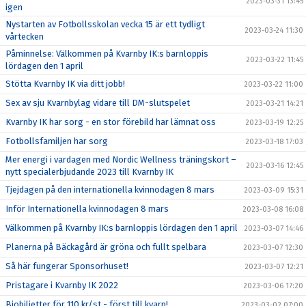
2023-03-31 13:45
igen
Nystarten av Fotbollsskolan vecka 15 är ett tydligt
2023-03-24 11:30
vårtecken
Påminnelse: Välkommen på Kvarnby IK:s barnloppis
2023-03-22 11:45
lördagen den 1 april
Stötta Kvarnby IK via ditt jobb!
2023-03-22 11:00
Sex av sju Kvarnbylag vidare till DM-slutspelet
2023-03-21 14:21
Kvarnby IK har sorg - en stor förebild har lämnat oss
2023-03-19 12:25
Fotbollsfamiljen har sorg
2023-03-18 17:03
Mer energi i vardagen med Nordic Wellness träningskort –
2023-03-16 12:45
nytt specialerbjudande 2023 till Kvarnby IK
Tjejdagen på den internationella kvinnodagen 8 mars
2023-03-09 15:31
Inför Internationella kvinnodagen 8 mars
2023-03-08 16:08
Välkommen på Kvarnby IK:s barnloppis lördagen den 1 april
2023-03-07 14:46
Planerna på Bäckagård är gröna och fullt spelbara
2023-03-07 12:30
Så här fungerar Sponsorhuset!
2023-03-07 12:21
Pristagare i Kvarnby IK 2022
2023-03-06 17:20
Biobiljetter för 110 kr/st - först till kvarn!
2023-03-02 07:00