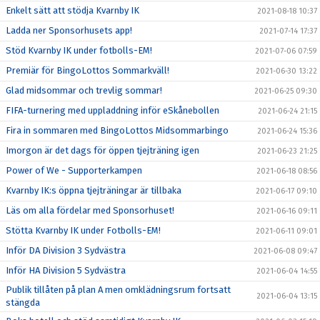
Enkelt sätt att stödja Kvarnby IK
2021-08-18 10:37
Ladda ner Sponsorhusets app!
2021-07-14 17:37
Stöd Kvarnby IK under fotbolls-EM!
2021-07-06 07:59
Premiär för BingoLottos Sommarkväll!
2021-06-30 13:22
Glad midsommar och trevlig sommar!
2021-06-25 09:30
FIFA-turnering med uppladdning inför eSkånebollen
2021-06-24 21:15
Fira in sommaren med BingoLottos Midsommarbingo
2021-06-24 15:36
Imorgon är det dags för öppen tjejträning igen
2021-06-23 21:25
Power of We - Supporterkampen
2021-06-18 08:56
Kvarnby IK:s öppna tjejträningar är tillbaka
2021-06-17 09:10
Läs om alla fördelar med Sponsorhuset!
2021-06-16 09:11
Stötta Kvarnby IK under Fotbolls-EM!
2021-06-11 09:01
Inför DA Division 3 Sydvästra
2021-06-08 09:47
Inför HA Division 5 Sydvästra
2021-06-04 14:55
Publik tillåten på plan A men omklädningsrum fortsatt
2021-06-04 13:15
stängda