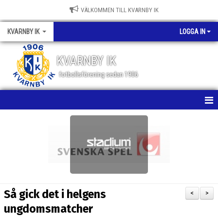
VÄLKOMMEN TILL KVARNBY IK
KVARNBY IK
LOGGA IN
KVARNBY IK
fotbollsförening sedan 1906
HEM
NYHETER
KALENDER
OM KLUBBEN
Så gick det i helgens
<
>
BILDGALLERI
ungdomsmatcher