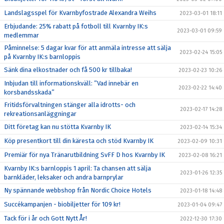
Landslagsspel för Kvarnbyfostrade Alexandra Weihs
2023-03-01 18:11
Erbjudande: 25% rabatt på fotboll till Kvarnby IK:s
2023-03-01 09:59
medlemmar
Påminnelse: 5 dagar kvar för att anmäla intresse att sälja
2023-02-24 15:05
på Kvarnby IK:s barnloppis
Sänk dina elkostnader och få 500 kr tillbaka!
2023-02-23 10:26
Inbjudan till informationskväll: ”Vad innebär en
2023-02-22 14:40
korsbandsskada”
Fritidsförvaltningen stänger alla idrotts- och
2023-02-17 14:28
rekreationsanläggningar
Ditt företag kan nu stötta Kvarnby IK
2023-02-14 15:34
Köp presentkort till din käresta och stöd Kvarnby IK
2023-02-09 10:31
Premiär för nya Tränarutbildning SvFF D hos Kvarnby IK
2023-02-08 16:21
Kvarnby IK:s barnloppis 1 april: Ta chansen att sälja
2023-01-26 12:35
barnkläder, leksaker och andra barnprylar
Ny spännande webbshop från Nordic Choice Hotels
2023-01-18 14:48
Succékampanjen - biobiljetter för 109 kr!
2023-01-04 09:47
Tack för i år och Gott Nytt År!
2022-12-30 17:30