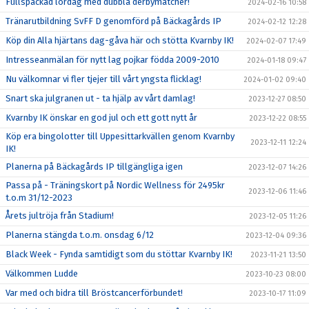
Fullspäckad lördag med dubbla derbymatcher!
2024-02-16 10:58
Tränarutbildning SvFF D genomförd på Bäckagårds IP
2024-02-12 12:28
Köp din Alla hjärtans dag-gåva här och stötta Kvarnby IK!
2024-02-07 17:49
Intresseanmälan för nytt lag pojkar födda 2009-2010
2024-01-18 09:47
Nu välkomnar vi fler tjejer till vårt yngsta flicklag!
2024-01-02 09:40
Snart ska julgranen ut - ta hjälp av vårt damlag!
2023-12-27 08:50
Kvarnby IK önskar en god jul och ett gott nytt år
2023-12-22 08:55
Köp era bingolotter till Uppesittarkvällen genom Kvarnby
2023-12-11 12:24
IK!
Planerna på Bäckagårds IP tillgängliga igen
2023-12-07 14:26
Passa på - Träningskort på Nordic Wellness för 2495kr
2023-12-06 11:46
t.o.m 31/12-2023
Årets jultröja från Stadium!
2023-12-05 11:26
Planerna stängda t.o.m. onsdag 6/12
2023-12-04 09:36
Black Week - Fynda samtidigt som du stöttar Kvarnby IK!
2023-11-21 13:50
Välkommen Ludde
2023-10-23 08:00
Var med och bidra till Bröstcancerförbundet!
2023-10-17 11:09