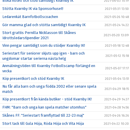
Boka hotell och stöd samtidigt Kvarnby IK
2021-06-03 15:19
Stötta Kvarnby IK via Sponsorhuset!
2021-05-31 13:50
Ledarenkät Barnfotbollscoachen
2021-05-26 10:48
Gör mamma glad och stötta samtidigt Kvarnby IK
2021-05-24 14:22
Stort grattis Pernilla Nicklasson till Skånes
2021-05-20 13:09
Idrottsledarstipendier 2021
Vinn pengar samtidigt som du stödjer Kvarnby IK!
2021-05-18 12:48
Seriestart för seniorer skjuts upp igen - barn och
2021-05-12 15:18
ungdomar startar serierna nästa helg
Anmälningstiden till Kvarnby Fotbollscamp förlängd en
2021-05-07 17:17
vecka
Köp presentkort och stöd Kvarnby IK
2021-05-04 13:51
Nu får alla barn och unga födda 2002 eller senare spela
2021-04-29 18:15
match
Köp presentkort från kända butiker - stöd Kvarnby IK!
2021-04-29 14:37
FHM: "Barn och unga kan spela matcher utomhus"
2021-04-28 14:56
Skånes FF: "Seriestart framflyttad till 22-23 maj"
2021-04-26 16:26
Stort tack till Gula Höja, Röda Höja och Vita Höja
2021-04-22 10:20