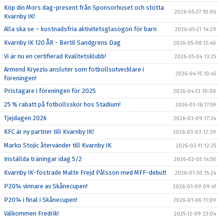
Köp din Mors dag-present från Sponsorhuset och stötta
2026-05-27 10:06
Kvarnby IK!
Alla ska se – kostnadsfria aktivitetsglasögon för barn
2026-05-21 14:29
Kvarnby IK 120 ÅR - Bertil Sandgrens Dag
2026-05-08 12:40
Vi är nu en certifierad Kvalitetsklubb!
2026-05-04 13:25
Armend Kryeziu ansluter som fotbollsutvecklare i
2026-04-15 10:45
föreningen!
Pristagare i föreningen för 2025
2026-04-13 10:00
25 % rabatt på fotbollsskor hos Stadium!
2026-03-18 17:59
Tjejdagen 2026
2026-03-09 17:34
KFC är ny partner till Kvarnby IK!
2026-03-03 12:39
Marko Stojic återvänder till Kvarnby IK
2026-02-11 12:25
Inställda träningar idag 5/2
2026-02-05 14:50
Kvarnby IK-fostrade Malte Frejd Pålsson med MFF-debut!
2026-01-30 15:24
P2014 vinnare av Skånecupen!
2026-01-09 09:41
P2014 i final i Skånecupen!
2026-01-06 11:09
Välkommen Fredrik!
2025-12-09 23:04