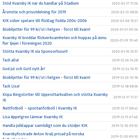
Stöd Kvarnby IK när du handlar på Stadium
2020-02-17 17:36
Årsmöte och prisutdelning för 2019
2020-02-13 08:55
KIK söker spelare till flicklag födda 2004-2006
2020-02-06 15:37
Biobiljetter för 99 kr/st i helgen - först till kvarn!
2020-01-31 09:36
Kvarnby IK breddar flickverksamheten och hoppas på ännu
2020-01-29 19:40
fler tjejer i föreningen 2020
Stötta Kvarnby IK via Sponsorhuset!
2020-01-16 10:57
Tack alla!
2019-12-26 14:28
God jul och Gott nytt år!
2019-12-24 10:15
Biobiljetter för 99 kr/st i helgen - först till kvarn!
2019-12-20 10:18
Tack Lisa!
2019-12-18 08:56
Köpa Bingolotter till Uppesittarkvällen och stötta Kvarnby
2019-12-17 17:37
IK
Nattfotboll – spontanfotboll i Kvarnby IK
2019-12-17 08:42
Lisa Appelgren lämnar Kvarnby IK
2019-12-11 07:40
Handla julklappar samtidigt som du stödjer KIK
2019-12-10 09:52
Kvarnbyfostrade Anton Kralj prisad på norska
2019-12-05 09:10