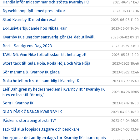
Handla inför midsommar och stötta Kvarnby IK!
2023-06-15 11:43
Ny webbshop fylld med presentkort
2023-06-13 12:16
Stöd Kvarnby IK med din resa!
2023-06-08 11:00
Exklusivt erbjudande hos Nikita Hair
2023-06-07 14:04
Kvarnby IK:s ungdomsansvarig gör EM-debut ikväll
2023-06-02 09:21
Bertil Sandgrens Dag 2023
2023-05-29 23:10
TÄVLING: Vinn Nike fotbollsskor till hela laget!
2023-05-25 12:00
Stort tack till Gula Höja, Röda Höja och Vita Höja
2023-05-25 10:46
Gör mamma & Kvarnby IK glada!
2023-05-22 12:46
Boka hotell och stöd samtidigt Kvarnby IK
2023-04-27 15:40
Leif Dahlgren ny hedersmedlem i Kvarnby IK: "Kvarnby IK
2023-04-26 16:05
blev en livsstil för mig"
Sorg i Kvarnby IK
2023-04-17 16:30
GLAD PÅSK ÖNSKAR KVARNBY IK
2023-04-06 14:30
Påskens stora bingofest i TV4
2023-04-04 16:23
Tack till alla loppisdeltagare och besökare
2023-04-03 13:59
Imorgon är det äntligen dags för Kvarnby IK:s barnloppis