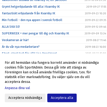
2019-10-04 09:30
Grymt helgerbjudande till alla i Kvarnby IK
2019-09-27 17:55
Fantastiskt erbjudande från Kvarnby IK
2019-09-23 10:20
Min Fotboll - den nya appen i svensk fotboll
2019-09-22 09:35
ALLA SKA SE!
2019-09-12 09:46
SUPERWEEK = mer pengar till dig och Kvarnby IK
2019-09-09 13:34
Veokameran är här!
2019-08-27 11:46
Är du vår nya medarbetare?
2019-08-23 16:00
Stort, stort tack för allt Lisa Appelgren!
2019-08-23 15:00
Du som företagare kan nu stötta Kvarnby IK
2019-08-23 13:10
För att hemsidan ska fungera korrekt använder vi nödvändiga
Få en biobiljett - stöd samtidigt Kvarnby IK
cookies från SportAdmin. Dessa går inte att stänga av.
2019-08-19 11:17
Föreningen kan också använda frivilliga cookies, t.ex. för
Tack till BRF Odonvidet
2019-07-01 10:36
statistik eller marknadsföring. Du väljer själv om du vill
Spontanträning torsdag 27/6
2019-06-24 17:28
acceptera dessa.
Höjd återbäring från Apoteket - mer pengar till dig och
Anpassa dina val
2019-06-24 12:06
Kvarnby IK
Spontanfotboll i sommar!
Acceptera nödvändiga
Acceptera alla
2019-06-14 11:38
Grillerbjudande inför sommaren
2019-06-12 17:49