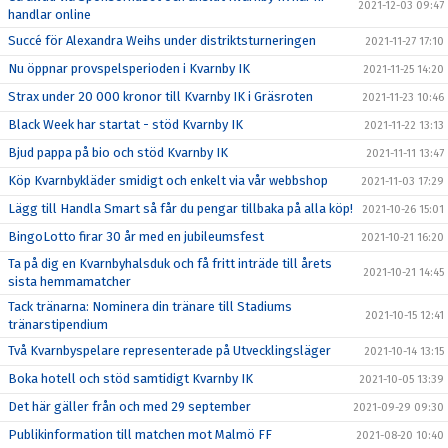
2021-12-03 09:47
handlar online
Succé för Alexandra Weihs under distriktsturneringen
2021-11-27 17:10
Nu öppnar provspelsperioden i Kvarnby IK
2021-11-25 14:20
Strax under 20 000 kronor till Kvarnby IK i Gräsroten
2021-11-23 10:46
Black Week har startat - stöd Kvarnby IK
2021-11-22 13:13
Bjud pappa på bio och stöd Kvarnby IK
2021-11-11 13:47
Köp Kvarnbykläder smidigt och enkelt via vår webbshop
2021-11-03 17:29
Lägg till Handla Smart så får du pengar tillbaka på alla köp!
2021-10-26 15:01
BingoLotto firar 30 år med en jubileumsfest
2021-10-21 16:20
Ta på dig en Kvarnbyhalsduk och få fritt inträde till årets
2021-10-21 14:45
sista hemmamatcher
Tack tränarna: Nominera din tränare till Stadiums
2021-10-15 12:41
tränarstipendium
Två Kvarnbyspelare representerade på Utvecklingsläger
2021-10-14 13:15
Boka hotell och stöd samtidigt Kvarnby IK
2021-10-05 13:39
Det här gäller från och med 29 september
2021-09-29 09:30
Publikinformation till matchen mot Malmö FF
2021-08-20 10:40