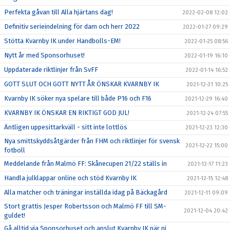
Perfekta gåvan till Alla hjärtans dag!
2022-02-08 12:02
Definitiv serieindelning för dam och herr 2022
2022-01-27 09:29
Stötta Kvarnby IK under Handbolls-EM!
2022-01-25 08:56
Nytt år med Sponsorhuset!
2022-01-19 16:10
Uppdaterade riktlinjer från SvFF
2022-01-14 16:52
GOTT SLUT OCH GOTT NYTT ÅR ÖNSKAR KVARNBY IK
2021-12-31 10:25
Kvarnby IK söker nya spelare till både P16 och F16
2021-12-29 16:40
KVARNBY IK ÖNSKAR EN RIKTIGT GOD JUL!
2021-12-24 07:55
Äntligen uppesittarkväll - sitt inte lottlös
2021-12-23 12:30
Nya smittskyddsåtgärder från FHM och riktlinjer för svensk
2021-12-22 15:00
fotboll
Meddelande från Malmö FF: Skånecupen 21/22 ställs in
2021-12-17 11:23
Handla julklappar online och stöd Kvarnby IK
2021-12-15 12:48
Alla matcher och träningar inställda idag på Bäckagård
2021-12-11 09:09
Stort grattis Jesper Robertsson och Malmö FF till SM-
2021-12-04 20:42
guldet!
Gå alltid via Sponsorhuset och anslut Kvarnby IK när ni