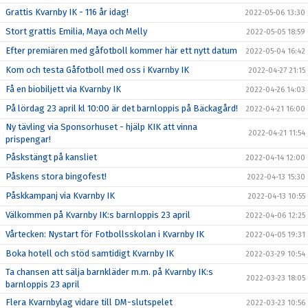
Grattis Kvarnby IK - 116 år idag!
2022-05-06 13:30
Stort grattis Emilia, Maya och Melly
2022-05-05 18:59
Efter premiären med gåfotboll kommer här ett nytt datum
2022-05-04 16:42
Kom och testa Gåfotboll med oss i Kvarnby IK
2022-04-27 21:15
Få en biobiljett via Kvarnby IK
2022-04-26 14:03
På lördag 23 april kl 10:00 är det barnloppis på Bäckagård!
2022-04-21 16:00
Ny tävling via Sponsorhuset - hjälp KIK att vinna
2022-04-21 11:54
prispengar!
Påskstängt på kansliet
2022-04-14 12:00
Påskens stora bingofest!
2022-04-13 15:30
Påskkampanj via Kvarnby IK
2022-04-13 10:55
Välkommen på Kvarnby IK:s barnloppis 23 april
2022-04-06 12:25
Vårtecken: Nystart för Fotbollsskolan i Kvarnby IK
2022-04-05 19:31
Boka hotell och stöd samtidigt Kvarnby IK
2022-03-29 10:54
Ta chansen att sälja barnkläder m.m. på Kvarnby IK:s
2022-03-23 18:05
barnloppis 23 april
Flera Kvarnbylag vidare till DM-slutspelet
2022-03-23 10:56