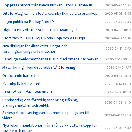
Köp presentkort från kända butiker - stöd Kvarnby IK
2020-05-20 10:25
Ditt företag kan nu stötta Kvarnby IK med alla era inköp!
2020-05-05 13:05
Ingen publik på Bäckagårds IP
2020-04-30 12:34
Digitala Bingolotter som stöttar Kvarnby IK
2020-04-30 10:57
Stort tack till Gula Höja, Röda Höja och Vita Höja
2020-04-22 14:36
Nya riktlinjer för distriktstävlingar och
2020-04-17 12:50
föreningsarrangerade matcher
Samtliga seniormatcher ställs in med omedelbar verkan
2020-04-17 09:55
Matchfixning - kan det drabba VÅR förening?
2020-04-15 17:17
Ordförande har ordet
2020-04-15 07:30
Kvarnby IK behöver er!
2020-04-14 13:00
GLAD PÅSK FRÅN KVARNBY IK
2020-04-09 10:30
Uppdatering och förtydligande kring träning,
2020-04-03 16:10
träningsmatcher och publik
Seriespel och tävlingsverksamheten uppskjuten tills
2020-04-02 17:00
vidare
Nya rekommendationer från Skånes FF sätter stopp för
2020-04-01 14:32
tävling och match