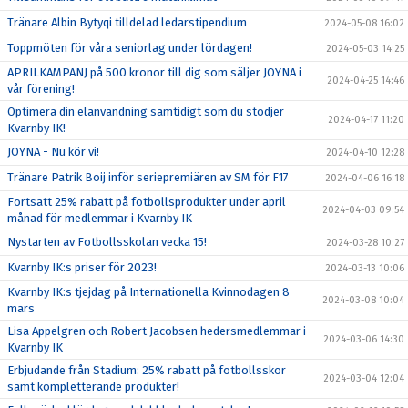
Tränare Albin Bytyqi tilldelad ledarstipendium
2024-05-08 16:02
Toppmöten för våra seniorlag under lördagen!
2024-05-03 14:25
APRILKAMPANJ på 500 kronor till dig som säljer JOYNA i
2024-04-25 14:46
vår förening!
Optimera din elanvändning samtidigt som du stödjer
2024-04-17 11:20
Kvarnby IK!
JOYNA - Nu kör vi!
2024-04-10 12:28
Tränare Patrik Boij inför seriepremiären av SM för F17
2024-04-06 16:18
Fortsatt 25% rabatt på fotbollsprodukter under april
2024-04-03 09:54
månad för medlemmar i Kvarnby IK
Nystarten av Fotbollsskolan vecka 15!
2024-03-28 10:27
Kvarnby IK:s priser för 2023!
2024-03-13 10:06
Kvarnby IK:s tjejdag på Internationella Kvinnodagen 8
2024-03-08 10:04
mars
Lisa Appelgren och Robert Jacobsen hedersmedlemmar i
2024-03-06 14:30
Kvarnby IK
Erbjudande från Stadium: 25% rabatt på fotbollsskor
2024-03-04 12:04
samt kompletterande produkter!