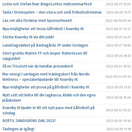
Lotta och Stefan fixar BingoLottos midsommarfest!
2022-06-21 15:30
Tävla i Drömspelet – vinn stora och små fotbollsdrömmar
2022-06-20 15:11
Läs om alla fördelar med Sponsorhuset!
2022-06-16 09:45
Nya möjligheter att testa Gåfotboll i Kvarnby IK
2022-06-01 12:21
Stötta Kvarnby IK via ditt jobb!
2022-05-31 14:33
Landslagsdebut på Bäckagårds IP under lördagen
2022-05-27 16:50
Stort grattis Malmö FF och Jesper Robertsson till
2022-05-26 18:35
cupguldet!
Få en Trisslott när du handlar presenkort!
2022-05-24 10:52
Mer energi i vardagen med träningskort från Nordic
2022-05-24 09:14
Wellness – specialerbjudande till Kvarnby IK
Nya möjligheter att prova på gåfotboll i Kvarnby IK
2022-05-20 13:57
Nytt sätt att bidra till din lagkassa, klubb och den egna
2022-05-16 15:49
plånboken!
Kvarnby IK bjuder in till ett nytt pass med Gåfotboll på
2022-05-13 10:33
söndag
BERTIL SANDGRENS DAG 2022!
2022-05-10 19:45
Tävlingen är igång!
2022-05-10 11:18