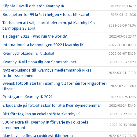
Köp via Ravelli och stöd Kvarnby IK
2022-03-18 14:57
Biobiljetter för 99 kr/st i helgen - först till kvarn!
2022-03-17 11:36
Ta chansen att sälja barnkläder m.m. på Kvarnby IK:s
2022-03-09 12:34
barnloppis 23 april
Tjejdagen 2022 - who run the world?
2022-03-08 23:17
Internationella kvinnodagen 2022 i Kvarnby IK
2022-03-07 16:30
Kvarnbychokladen är tillbaka!
2022-03-07 13:29
Kvarnby IK vill tipsa dig om Sponsorhuset
2022-03-07 11:23
Nytt erbjudande till Kvarnbys medlemmar på Nikes
2022-03-01 10:00
fotbollssortiment
Svensk fotboll startar insamling till förmån för krigsoffer i
2022-02-25 17:01
Ukraina
Pristagare i Kvarnby IK 2021
2022-02-25 12:15
Erbjudande på fotbollsskor för alla Kvarnbymedlemmar
2022-02-24 13:40
Ditt företag kan nu enkelt stötta Kvarnby IK
2022-02-22 15:30
500 kr extra till Kvarnby IK för varje ny Folkspels
2022-02-13 15:08
prenumerant
Idag hävs de flesta covidrestriktionerna
2022-02-09 06:25