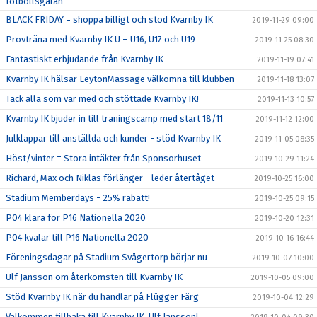
fotbollsgalan
BLACK FRIDAY = shoppa billigt och stöd Kvarnby IK
2019-11-29 09:00
Provträna med Kvarnby IK U – U16, U17 och U19
2019-11-25 08:30
Fantastiskt erbjudande från Kvarnby IK
2019-11-19 07:41
Kvarnby IK hälsar LeytonMassage välkomna till klubben
2019-11-18 13:07
Tack alla som var med och stöttade Kvarnby IK!
2019-11-13 10:57
Kvarnby IK bjuder in till träningscamp med start 18/11
2019-11-12 12:00
Julklappar till anställda och kunder - stöd Kvarnby IK
2019-11-05 08:35
Höst/vinter = Stora intäkter från Sponsorhuset
2019-10-29 11:24
Richard, Max och Niklas förlänger - leder återtåget
2019-10-25 16:00
Stadium Memberdays - 25% rabatt!
2019-10-25 09:15
P04 klara för P16 Nationella 2020
2019-10-20 12:31
P04 kvalar till P16 Nationella 2020
2019-10-16 16:44
Föreningsdagar på Stadium Svågertorp börjar nu
2019-10-07 10:00
Ulf Jansson om återkomsten till Kvarnby IK
2019-10-05 09:00
Stöd Kvarnby IK när du handlar på Flügger Färg
2019-10-04 12:29
Välkommen tillbaka till Kvarnby IK, Ulf Jansson!