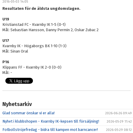
2016-05-03 14:05
DOKUMENT
Resultaten för de äldsta ungdomslagen.
MEDLEMSKAP
U19
Kristianstad FC - Kvarnby IK 1-5 (0-1)
Mål: Sebastian Hansson, Danny Permin 2, Oskar Zubac 2
LEDARE
U17
KONTAKT
Kvarnby IK - Högaborgs BK 1-10 (1-3)
Mål: Sinan Oral
P16
Klippans FF - Kvarnby IK 2-0 (0-0)
Mål: -
Nyhetsarkiv
Glad sommar önskar vi er alla!
2026-06-26 09:49
Nyhet i klubbshopen - Kvarnby IK-kepsen till försäljning!
2026-05-29 11:42
Fotbollströjefredag - bidra till kampen mot barncancer!
2026-05-29 08:12