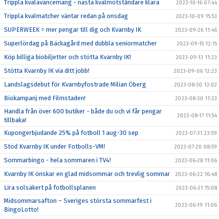
Trippla kvalavancemang - nästa kvalmotståndare klara
2023-10-16 07:44
Trippla kvalmatcher väntar redan på onsdag
2023-10-09 15:53
SUPERWEEK = mer pengar till dig och Kvarnby IK
2023-09-26 11:46
Superlördag på Bäckagård med dubbla seniormatcher
2023-09-15 12:15
Köp billiga biobiljetter och stötta Kvarnby IK!
2023-09-13 11:23
Stötta Kvarnby IK via ditt jobb!
2023-09-06 12:23
Landslagsdebut för Kvarnbyfostrade Milian Öberg
2023-08-30 13:02
Biokampanj med Filmstaden!
2023-08-30 11:33
Handla från över 600 butiker - både du och vi får pengar
2023-08-17 11:54
tillbaka!
Kupongerbjudande 25% på fotboll 1 aug-30 sep
2023-07-31 23:59
Stöd Kvarnby IK under Fotbolls-VM!
2023-07-20 08:59
Sommarbingo - hela sommaren i TV4!
2023-06-28 11:06
Kvarnby IK önskar en glad midsommar och trevlig sommar
2023-06-22 16:48
Lira solsäkert på fotbollsplanen
2023-06-21 15:08
Midsommarsafton – Sveriges största sommarfest i
2023-06-19 11:06
BingoLotto!