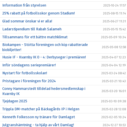
Information från styrelsen
2025-10-24 17:57
25% rabatt på fotbollsskor genom Stadium!
2025-08-15 11:14
Glad sommar önskar vi er alla!
2025-06-27 11:31
Ladarstipendium till Rabah Salameh
2025-05-15 15:42
Tillsammans för ett bättre matchklimat
2025-05-09 10:34
Biokampen - Stötta föreningen och köp rabatterade
2025-05-08 12:58
biobiljetter!
Husie IF - Kvarnby IK 0 - 4: Derbyseger i premiären!
2025-04-07 12:23
Inför söndagens seriepremiärer!
2025-04-04 12:19
Nystart för fotbollsskolan!
2025-03-24 08:42
Pristagare i föreningen för 2024
2025-03-21 10:43
Conny Hammarstedt tilldelad hedersmedlemskap i
2025-03-20 16:01
Kvarnby IK
Tjejdagen 2025
2025-03-10 09:38
Trippla DM-matcher på Bäckagårds IP i Helgen
2025-02-28 12:08
Kenneth Folkesson ny tränare för Damlaget
2025-02-05 10:24
Julgranshämtning - ta hjälp av vårt Damlag!
2024-12-27 10:53