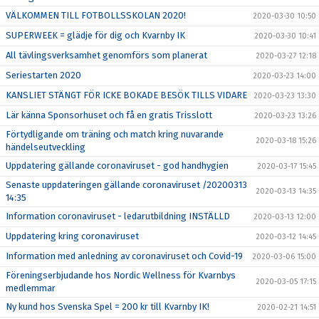
VÄLKOMMEN TILL FOTBOLLSSKOLAN 2020!
2020-03-30 10:50
SUPERWEEK = glädje för dig och Kvarnby IK
2020-03-30 10:41
All tävlingsverksamhet genomförs som planerat
2020-03-27 12:18
Seriestarten 2020
2020-03-23 14:00
KANSLIET STÄNGT FÖR ICKE BOKADE BESÖK TILLS VIDARE
2020-03-23 13:30
Lär känna Sponsorhuset och få en gratis Trisslott
2020-03-23 13:26
Förtydligande om träning och match kring nuvarande
2020-03-18 15:26
händelseutveckling
Uppdatering gällande coronaviruset - god handhygien
2020-03-17 15:45
Senaste uppdateringen gällande coronaviruset /20200313
2020-03-13 14:35
14:35
Information coronaviruset - ledarutbildning INSTÄLLD
2020-03-13 12:00
Uppdatering kring coronaviruset
2020-03-12 14:45
Information med anledning av coronaviruset och Covid-19
2020-03-06 15:00
Föreningserbjudande hos Nordic Wellness för Kvarnbys
2020-03-05 17:15
medlemmar
Ny kund hos Svenska Spel = 200 kr till Kvarnby IK!
2020-02-21 14:51