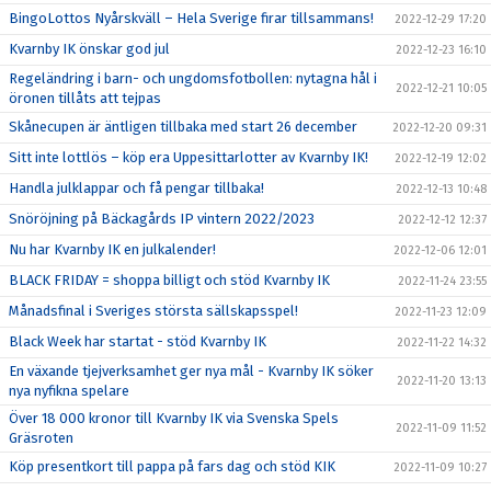
BingoLottos Nyårskväll – Hela Sverige firar tillsammans!
2022-12-29 17:20
Kvarnby IK önskar god jul
2022-12-23 16:10
Regeländring i barn- och ungdomsfotbollen: nytagna hål i
2022-12-21 10:05
öronen tillåts att tejpas
Skånecupen är äntligen tillbaka med start 26 december
2022-12-20 09:31
Sitt inte lottlös – köp era Uppesittarlotter av Kvarnby IK!
2022-12-19 12:02
Handla julklappar och få pengar tillbaka!
2022-12-13 10:48
Snöröjning på Bäckagårds IP vintern 2022/2023
2022-12-12 12:37
Nu har Kvarnby IK en julkalender!
2022-12-06 12:01
BLACK FRIDAY = shoppa billigt och stöd Kvarnby IK
2022-11-24 23:55
Månadsfinal i Sveriges största sällskapsspel!
2022-11-23 12:09
Black Week har startat - stöd Kvarnby IK
2022-11-22 14:32
En växande tjejverksamhet ger nya mål - Kvarnby IK söker
2022-11-20 13:13
nya nyfikna spelare
Över 18 000 kronor till Kvarnby IK via Svenska Spels
2022-11-09 11:52
Gräsroten
Köp presentkort till pappa på fars dag och stöd KIK
2022-11-09 10:27