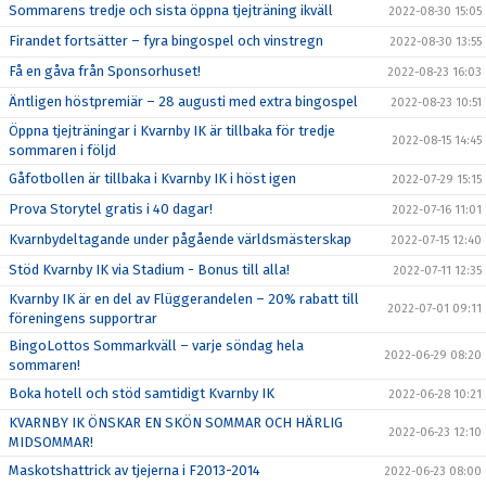
Sommarens tredje och sista öppna tjejträning ikväll
2022-08-30 15:05
Firandet fortsätter – fyra bingospel och vinstregn
2022-08-30 13:55
Få en gåva från Sponsorhuset!
2022-08-23 16:03
Äntligen höstpremiär – 28 augusti med extra bingospel
2022-08-23 10:51
Öppna tjejträningar i Kvarnby IK är tillbaka för tredje
2022-08-15 14:45
sommaren i följd
Gåfotbollen är tillbaka i Kvarnby IK i höst igen
2022-07-29 15:15
Prova Storytel gratis i 40 dagar!
2022-07-16 11:01
Kvarnbydeltagande under pågående världsmästerskap
2022-07-15 12:40
Stöd Kvarnby IK via Stadium - Bonus till alla!
2022-07-11 12:35
Kvarnby IK är en del av Flüggerandelen – 20% rabatt till
2022-07-01 09:11
föreningens supportrar
BingoLottos Sommarkväll – varje söndag hela
2022-06-29 08:20
sommaren!
Boka hotell och stöd samtidigt Kvarnby IK
2022-06-28 10:21
KVARNBY IK ÖNSKAR EN SKÖN SOMMAR OCH HÄRLIG
2022-06-23 12:10
MIDSOMMAR!
Maskotshattrick av tjejerna i F2013-2014
2022-06-23 08:00