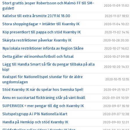
Stort grattis Jesper Robertsson och Malmö FF till SM-
2020-11-09 11:02
guldet!
Kallelse till extra årsmöte 23/11 kl 18.00
2020-11-07 18:53
Stora shoppingdagar = Intäkter till Kvarnby IK
2020-11-04 10:22
Köp presentkort till pappa och stöd Kvarnby IK
2020-11-02 14:16
Skärpta restriktioner påverkar Kvarnby IK
2020-10-28 20:30
Nya lokala restriktioner införda av Region Skåne
2020-10-27 16:02
Detta gäller vid inomhusfotboll och futsal
2020-10-27 09:58
Lägg till Handla Smart så får du pengar tillbaka på alla
2020-10-20 14:33
köp!
Kvalspel för Nationelltspel stundar för de äldre
2020-10-15 12:55
ungdomslagen
Stöd Kvarnby IK när du spelar hos Svenska Spel!
2020-09-25 10:27
Ännu en succéartad flickträning står på vänt ikväll
2020-09-09 10:59
SUPERWEEK = mer pengar till dig och Kvarnby IK
2020-09-07 16:18
Slutspelsgrupp A i P16 Nationella klart
2020-09-07 12:38
Handla på Hemköp och stöd Kvarnby IK
2020-09-03 12:31