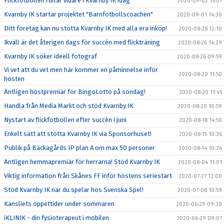
Flickfotbollen rullar vidare i Kvarnby IK idag
2020-09-02 15:07
Kvarnby IK startar projektet "Barnfotbollscoachen"
2020-09-01 14:30
Ditt företag kan nu stötta Kvarnby IK med alla era inköp!
2020-08-28 12:10
Ikväll är det återigen dags för succén med flickträning
2020-08-26 14:29
Kvarnby IK söker ideell fotograf
2020-08-26 09:59
Vi vet att du vet men här kommer en påminnelse inför
2020-08-20 11:50
hösten
Äntligen höstpremiär för BingoLotto på söndag!
2020-08-20 11:45
Handla från Media Markt och stöd Kvarnby IK
2020-08-20 10:59
Nystart av flickfotbollen efter succén i juni
2020-08-18 14:50
Enkelt sätt att stötta Kvarnby IK via Sponsorhuset!
2020-08-15 10:36
Publik på Bäckagårds IP plan A om max 50 personer
2020-08-14 10:26
Äntligen hemmapremiär för herrarna! Stöd Kvarnby IK
2020-08-04 11:01
Viktig information från Skånes FF inför höstens seriestart
2020-07-27 12:00
Stöd Kvarnby IK när du spelar hos Svenska Spel!
2020-07-08 10:59
Kansliets öppettider under sommaren
2020-06-29 09:30
iKLINIK - din fysioterapeut i mobilen
2020-06-29 09:07