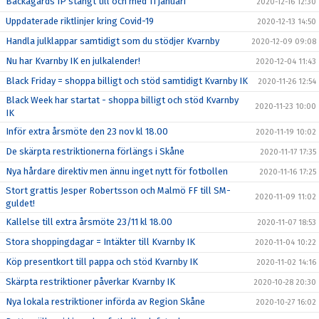
Bäckagårds IP stängt till och med 11 januari
2020-12-16 12:30
Uppdaterade riktlinjer kring Covid-19
2020-12-13 14:50
Handla julklappar samtidigt som du stödjer Kvarnby
2020-12-09 09:08
Nu har Kvarnby IK en julkalender!
2020-12-04 11:43
Black Friday = shoppa billigt och stöd samtidigt Kvarnby IK
2020-11-26 12:54
Black Week har startat - shoppa billigt och stöd Kvarnby
2020-11-23 10:00
IK
Inför extra årsmöte den 23 nov kl 18.00
2020-11-19 10:02
De skärpta restriktionerna förlängs i Skåne
2020-11-17 17:35
Nya hårdare direktiv men ännu inget nytt för fotbollen
2020-11-16 17:25
Stort grattis Jesper Robertsson och Malmö FF till SM-
2020-11-09 11:02
guldet!
Kallelse till extra årsmöte 23/11 kl 18.00
2020-11-07 18:53
Stora shoppingdagar = Intäkter till Kvarnby IK
2020-11-04 10:22
Köp presentkort till pappa och stöd Kvarnby IK
2020-11-02 14:16
Skärpta restriktioner påverkar Kvarnby IK
2020-10-28 20:30
Nya lokala restriktioner införda av Region Skåne
2020-10-27 16:02