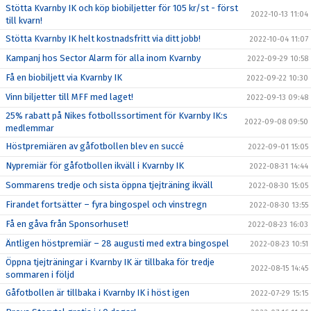
Stötta Kvarnby IK och köp biobiljetter för 105 kr/st - först
2022-10-13 11:04
till kvarn!
Stötta Kvarnby IK helt kostnadsfritt via ditt jobb!
2022-10-04 11:07
Kampanj hos Sector Alarm för alla inom Kvarnby
2022-09-29 10:58
Få en biobiljett via Kvarnby IK
2022-09-22 10:30
Vinn biljetter till MFF med laget!
2022-09-13 09:48
25% rabatt på Nikes fotbollssortiment för Kvarnby IK:s
2022-09-08 09:50
medlemmar
Höstpremiären av gåfotbollen blev en succé
2022-09-01 15:05
Nypremiär för gåfotbollen ikväll i Kvarnby IK
2022-08-31 14:44
Sommarens tredje och sista öppna tjejträning ikväll
2022-08-30 15:05
Firandet fortsätter – fyra bingospel och vinstregn
2022-08-30 13:55
Få en gåva från Sponsorhuset!
2022-08-23 16:03
Äntligen höstpremiär – 28 augusti med extra bingospel
2022-08-23 10:51
Öppna tjejträningar i Kvarnby IK är tillbaka för tredje
2022-08-15 14:45
sommaren i följd
Gåfotbollen är tillbaka i Kvarnby IK i höst igen
2022-07-29 15:15