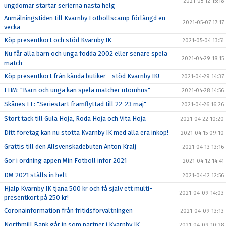
2021-05-12 15:18
ungdomar startar serierna nästa helg
Anmälningstiden till Kvarnby Fotbollscamp förlängd en
2021-05-07 17:17
vecka
Köp presentkort och stöd Kvarnby IK
2021-05-04 13:51
Nu får alla barn och unga födda 2002 eller senare spela
2021-04-29 18:15
match
Köp presentkort från kända butiker - stöd Kvarnby IK!
2021-04-29 14:37
FHM: "Barn och unga kan spela matcher utomhus"
2021-04-28 14:56
Skånes FF: "Seriestart framflyttad till 22-23 maj"
2021-04-26 16:26
Stort tack till Gula Höja, Röda Höja och Vita Höja
2021-04-22 10:20
Ditt företag kan nu stötta Kvarnby IK med alla era inköp!
2021-04-15 09:10
Grattis till den Allsvenskadebuten Anton Kralj
2021-04-13 13:16
Gör i ordning appen Min Fotboll inför 2021
2021-04-12 14:41
DM 2021 ställs in helt
2021-04-12 12:56
Hjälp Kvarnby IK tjäna 500 kr och få själv ett multi-
2021-04-09 14:03
presentkort på 250 kr!
Coronainformation från fritidsförvaltningen
2021-04-09 13:13
Northmill Bank går in som partner i Kvarnby IK
2021-04-09 10:28