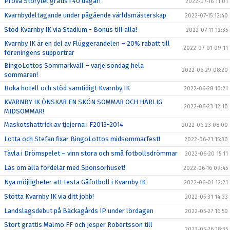
Prova Storytel gratis i 40 dagar!
2022-07-16 11:01
Kvarnbydeltagande under pågående världsmästerskap
2022-07-15 12:40
Stöd Kvarnby IK via Stadium - Bonus till alla!
2022-07-11 12:35
Kvarnby IK är en del av Flüggerandelen – 20% rabatt till
2022-07-01 09:11
föreningens supportrar
BingoLottos Sommarkväll – varje söndag hela
2022-06-29 08:20
sommaren!
Boka hotell och stöd samtidigt Kvarnby IK
2022-06-28 10:21
KVARNBY IK ÖNSKAR EN SKÖN SOMMAR OCH HÄRLIG
2022-06-23 12:10
MIDSOMMAR!
Maskotshattrick av tjejerna i F2013-2014
2022-06-23 08:00
Lotta och Stefan fixar BingoLottos midsommarfest!
2022-06-21 15:30
Tävla i Drömspelet – vinn stora och små fotbollsdrömmar
2022-06-20 15:11
Läs om alla fördelar med Sponsorhuset!
2022-06-16 09:45
Nya möjligheter att testa Gåfotboll i Kvarnby IK
2022-06-01 12:21
Stötta Kvarnby IK via ditt jobb!
2022-05-31 14:33
Landslagsdebut på Bäckagårds IP under lördagen
2022-05-27 16:50
Stort grattis Malmö FF och Jesper Robertsson till
2022-05-26 18:35