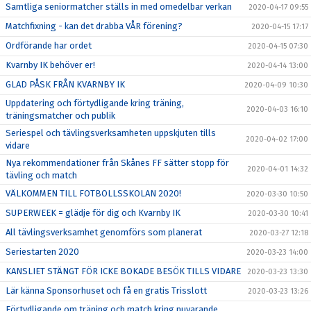
Samtliga seniormatcher ställs in med omedelbar verkan
2020-04-17 09:55
Matchfixning - kan det drabba VÅR förening?
2020-04-15 17:17
Ordförande har ordet
2020-04-15 07:30
Kvarnby IK behöver er!
2020-04-14 13:00
GLAD PÅSK FRÅN KVARNBY IK
2020-04-09 10:30
Uppdatering och förtydligande kring träning,
2020-04-03 16:10
träningsmatcher och publik
Seriespel och tävlingsverksamheten uppskjuten tills
2020-04-02 17:00
vidare
Nya rekommendationer från Skånes FF sätter stopp för
2020-04-01 14:32
tävling och match
VÄLKOMMEN TILL FOTBOLLSSKOLAN 2020!
2020-03-30 10:50
SUPERWEEK = glädje för dig och Kvarnby IK
2020-03-30 10:41
All tävlingsverksamhet genomförs som planerat
2020-03-27 12:18
Seriestarten 2020
2020-03-23 14:00
KANSLIET STÄNGT FÖR ICKE BOKADE BESÖK TILLS VIDARE
2020-03-23 13:30
Lär känna Sponsorhuset och få en gratis Trisslott
2020-03-23 13:26
Förtydligande om träning och match kring nuvarande