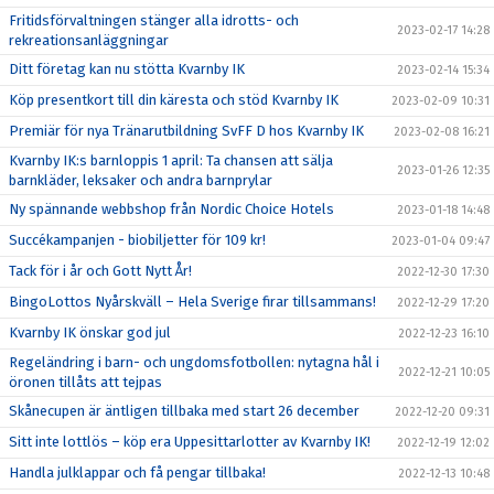
Fritidsförvaltningen stänger alla idrotts- och
2023-02-17 14:28
rekreationsanläggningar
Ditt företag kan nu stötta Kvarnby IK
2023-02-14 15:34
Köp presentkort till din käresta och stöd Kvarnby IK
2023-02-09 10:31
Premiär för nya Tränarutbildning SvFF D hos Kvarnby IK
2023-02-08 16:21
Kvarnby IK:s barnloppis 1 april: Ta chansen att sälja
2023-01-26 12:35
barnkläder, leksaker och andra barnprylar
Ny spännande webbshop från Nordic Choice Hotels
2023-01-18 14:48
Succékampanjen - biobiljetter för 109 kr!
2023-01-04 09:47
Tack för i år och Gott Nytt År!
2022-12-30 17:30
BingoLottos Nyårskväll – Hela Sverige firar tillsammans!
2022-12-29 17:20
Kvarnby IK önskar god jul
2022-12-23 16:10
Regeländring i barn- och ungdomsfotbollen: nytagna hål i
2022-12-21 10:05
öronen tillåts att tejpas
Skånecupen är äntligen tillbaka med start 26 december
2022-12-20 09:31
Sitt inte lottlös – köp era Uppesittarlotter av Kvarnby IK!
2022-12-19 12:02
Handla julklappar och få pengar tillbaka!
2022-12-13 10:48