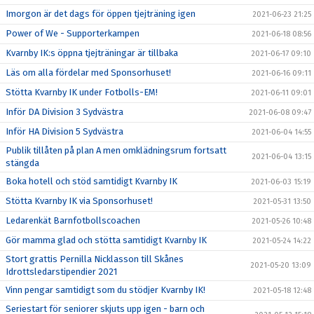
Imorgon är det dags för öppen tjejträning igen
2021-06-23 21:25
Power of We - Supporterkampen
2021-06-18 08:56
Kvarnby IK:s öppna tjejträningar är tillbaka
2021-06-17 09:10
Läs om alla fördelar med Sponsorhuset!
2021-06-16 09:11
Stötta Kvarnby IK under Fotbolls-EM!
2021-06-11 09:01
Inför DA Division 3 Sydvästra
2021-06-08 09:47
Inför HA Division 5 Sydvästra
2021-06-04 14:55
Publik tillåten på plan A men omklädningsrum fortsatt
2021-06-04 13:15
stängda
Boka hotell och stöd samtidigt Kvarnby IK
2021-06-03 15:19
Stötta Kvarnby IK via Sponsorhuset!
2021-05-31 13:50
Ledarenkät Barnfotbollscoachen
2021-05-26 10:48
Gör mamma glad och stötta samtidigt Kvarnby IK
2021-05-24 14:22
Stort grattis Pernilla Nicklasson till Skånes
2021-05-20 13:09
Idrottsledarstipendier 2021
Vinn pengar samtidigt som du stödjer Kvarnby IK!
2021-05-18 12:48
Seriestart för seniorer skjuts upp igen - barn och