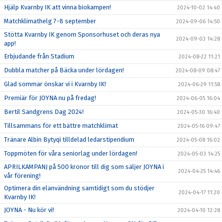
Hjälp Kvarnby IK att vinna biokampen!
2024-10-02 14:40
Matchklimathelg 7-8 september
2024-09-06 14:50
Stötta Kvarnby IK genom Sponsorhuset och deras nya
2024-09-03 14:28
app!
Erbjudande från Stadium
2024-08-22 11:21
Dubbla matcher på Bäcka under lördagen!
2024-08-09 08:47
Glad sommar önskar vi i Kvarnby IK!
2024-06-29 11:58
Premiär för JOYNA nu på fredag!
2024-06-05 16:04
Bertil Sandgrens Dag 2024!
2024-05-30 16:40
Tillsammans för ett bättre matchklimat
2024-05-16 09:47
Tränare Albin Bytyqi tilldelad ledarstipendium
2024-05-08 16:02
Toppmöten för våra seniorlag under lördagen!
2024-05-03 14:25
APRILKAMPANJ på 500 kronor till dig som säljer JOYNA i
2024-04-25 14:46
vår förening!
Optimera din elanvändning samtidigt som du stödjer
2024-04-17 11:20
Kvarnby IK!
JOYNA - Nu kör vi!
2024-04-10 12:28