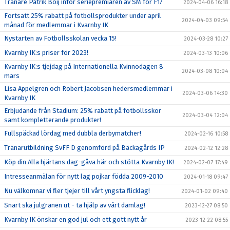
Tränare Patrik Boij inför seriepremiären av SM för F17
2024-04-06 16:18
Fortsatt 25% rabatt på fotbollsprodukter under april
2024-04-03 09:54
månad för medlemmar i Kvarnby IK
Nystarten av Fotbollsskolan vecka 15!
2024-03-28 10:27
Kvarnby IK:s priser för 2023!
2024-03-13 10:06
Kvarnby IK:s tjejdag på Internationella Kvinnodagen 8
2024-03-08 10:04
mars
Lisa Appelgren och Robert Jacobsen hedersmedlemmar i
2024-03-06 14:30
Kvarnby IK
Erbjudande från Stadium: 25% rabatt på fotbollsskor
2024-03-04 12:04
samt kompletterande produkter!
Fullspäckad lördag med dubbla derbymatcher!
2024-02-16 10:58
Tränarutbildning SvFF D genomförd på Bäckagårds IP
2024-02-12 12:28
Köp din Alla hjärtans dag-gåva här och stötta Kvarnby IK!
2024-02-07 17:49
Intresseanmälan för nytt lag pojkar födda 2009-2010
2024-01-18 09:47
Nu välkomnar vi fler tjejer till vårt yngsta flicklag!
2024-01-02 09:40
Snart ska julgranen ut - ta hjälp av vårt damlag!
2023-12-27 08:50
Kvarnby IK önskar en god jul och ett gott nytt år
2023-12-22 08:55