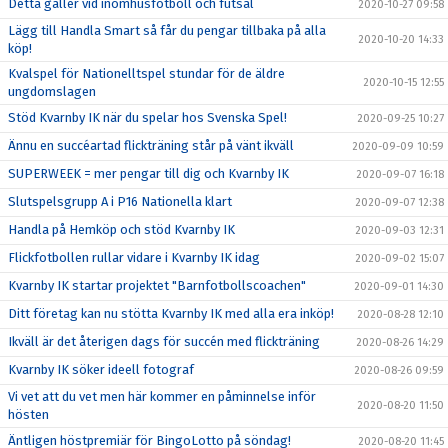
Detta gäller vid inomhusfotboll och futsal
2020-10-27 09:58
Lägg till Handla Smart så får du pengar tillbaka på alla
2020-10-20 14:33
köp!
Kvalspel för Nationelltspel stundar för de äldre
2020-10-15 12:55
ungdomslagen
Stöd Kvarnby IK när du spelar hos Svenska Spel!
2020-09-25 10:27
Ännu en succéartad flickträning står på vänt ikväll
2020-09-09 10:59
SUPERWEEK = mer pengar till dig och Kvarnby IK
2020-09-07 16:18
Slutspelsgrupp A i P16 Nationella klart
2020-09-07 12:38
Handla på Hemköp och stöd Kvarnby IK
2020-09-03 12:31
Flickfotbollen rullar vidare i Kvarnby IK idag
2020-09-02 15:07
Kvarnby IK startar projektet "Barnfotbollscoachen"
2020-09-01 14:30
Ditt företag kan nu stötta Kvarnby IK med alla era inköp!
2020-08-28 12:10
Ikväll är det återigen dags för succén med flickträning
2020-08-26 14:29
Kvarnby IK söker ideell fotograf
2020-08-26 09:59
Vi vet att du vet men här kommer en påminnelse inför
2020-08-20 11:50
hösten
Äntligen höstpremiär för BingoLotto på söndag!
2020-08-20 11:45