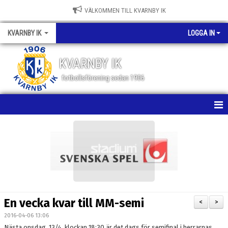
VÄLKOMMEN TILL KVARNBY IK
KVARNBY IK
LOGGA IN
KVARNBY IK
fotbollsförening sedan 1906
HEM
NYHETER
KALENDER
OM KLUBBEN
En vecka kvar till MM-semi
<
>
BILDGALLERI
2016-04-06 13:06
Nästa onsdag, 13/4, klockan 18:30 är det dags för semifinal i herrarnas