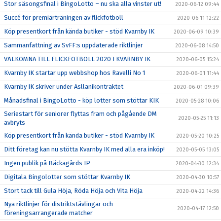
Stor säsongsfinal i BingoLotto – nu ska alla vinster ut!
2020-06-12 09:44
Succé för premiärträningen av flickfotboll
2020-06-11 12:22
Köp presentkort från kända butiker - stöd Kvarnby IK
2020-06-09 10:39
Sammanfattning av SvFF:s uppdaterade riktlinjer
2020-06-08 14:50
VÄLKOMNA TILL FLICKFOTBOLL 2020 I KVARNBY IK
2020-06-05 15:24
Kvarnby IK startar upp webbshop hos Ravelli No 1
2020-06-01 11:44
Kvarnby IK skriver under Asllanikontraktet
2020-06-01 09:39
Månadsfinal i BingoLotto - köp lotter som stöttar KIK
2020-05-28 10:06
Seriestart för seniorer flyttas fram och pågående DM
2020-05-25 11:13
avbryts
Köp presentkort från kända butiker - stöd Kvarnby IK
2020-05-20 10:25
Ditt företag kan nu stötta Kvarnby IK med alla era inköp!
2020-05-05 13:05
Ingen publik på Bäckagårds IP
2020-04-30 12:34
Digitala Bingolotter som stöttar Kvarnby IK
2020-04-30 10:57
Stort tack till Gula Höja, Röda Höja och Vita Höja
2020-04-22 14:36
Nya riktlinjer för distriktstävlingar och
2020-04-17 12:50
föreningsarrangerade matcher