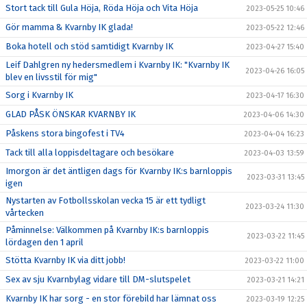
Stort tack till Gula Höja, Röda Höja och Vita Höja
2023-05-25 10:46
Gör mamma & Kvarnby IK glada!
2023-05-22 12:46
Boka hotell och stöd samtidigt Kvarnby IK
2023-04-27 15:40
Leif Dahlgren ny hedersmedlem i Kvarnby IK: "Kvarnby IK
2023-04-26 16:05
blev en livsstil för mig"
Sorg i Kvarnby IK
2023-04-17 16:30
GLAD PÅSK ÖNSKAR KVARNBY IK
2023-04-06 14:30
Påskens stora bingofest i TV4
2023-04-04 16:23
Tack till alla loppisdeltagare och besökare
2023-04-03 13:59
Imorgon är det äntligen dags för Kvarnby IK:s barnloppis
2023-03-31 13:45
igen
Nystarten av Fotbollsskolan vecka 15 är ett tydligt
2023-03-24 11:30
vårtecken
Påminnelse: Välkommen på Kvarnby IK:s barnloppis
2023-03-22 11:45
lördagen den 1 april
Stötta Kvarnby IK via ditt jobb!
2023-03-22 11:00
Sex av sju Kvarnbylag vidare till DM-slutspelet
2023-03-21 14:21
Kvarnby IK har sorg - en stor förebild har lämnat oss
2023-03-19 12:25