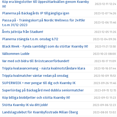
Köp era bingolotter till Uppesittarkvällen genom Kvarnby
2023-12-11 12:24
IK!
Planerna på Bäckagårds IP tillgängliga igen
2023-12-07 14:26
Passa på - Träningskort på Nordic Wellness för 2495kr
2023-12-06 11:46
t.o.m 31/12-2023
Årets jultröja från Stadium!
2023-12-05 11:26
Planerna stängda t.o.m. onsdag 6/12
2023-12-04 09:36
Black Week - Fynda samtidigt som du stöttar Kvarnby IK!
2023-11-21 13:50
Välkommen Ludde
2023-10-23 08:00
Var med och bidra till Bröstcancerförbundet!
2023-10-17 11:09
Trippla kvalavancemang - nästa kvalmotståndare klara
2023-10-16 07:44
Trippla kvalmatcher väntar redan på onsdag
2023-10-09 15:53
SUPERWEEK = mer pengar till dig och Kvarnby IK
2023-09-26 11:46
Superlördag på Bäckagård med dubbla seniormatcher
2023-09-15 12:15
Köp billiga biobiljetter och stötta Kvarnby IK!
2023-09-13 11:23
Stötta Kvarnby IK via ditt jobb!
2023-09-06 12:23
Landslagsdebut för Kvarnbyfostrade Milian Öberg
2023-08-30 13:02