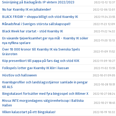
Snöröjning på Bäckagårds IP vintern 2022/2023
2022-12-12 12:37
Nu har Kvarnby IK en julkalender!
2022-12-06 12:01
BLACK FRIDAY = shoppa billigt och stöd Kvarnby IK
2022-11-24 23:55
Månadsfinal i Sveriges största sällskapsspel!
2022-11-23 12:09
Black Week har startat - stöd Kvarnby IK
2022-11-22 14:32
En växande tjejverksamhet ger nya mål - Kvarnby IK söker
2022-11-20 13:13
nya nyfikna spelare
Över 18 000 kronor till Kvarnby IK via Svenska Spels
2022-11-09 11:52
Gräsroten
Köp presentkort till pappa på fars dag och stöd KIK
2022-11-09 10:27
Folkspels lotter gav Kvarnby IK klirr i kassan
2022-11-02 13:55
Höstlov och halloween
2022-10-31 09:05
Kvarnbyprofiler och landslagsstjärnor samlade in pengar
2022-10-28 10:51
till ALS
Bingokalaset fortsätter med fyra bingospel och Wilmer X
2022-10-27 08:24
Missa INTE morgondagens välgörenhetscup i Baltiska
2022-10-21 18:45
Hallen
Vilken kalasstart på ett Bingokalas!
2022-10-19 10:32