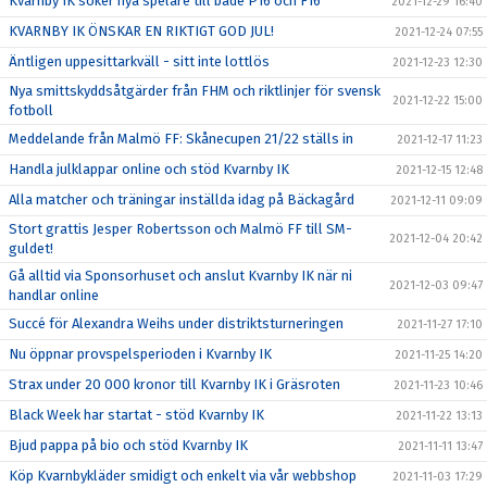
Kvarnby IK söker nya spelare till både P16 och F16
2021-12-29 16:40
KVARNBY IK ÖNSKAR EN RIKTIGT GOD JUL!
2021-12-24 07:55
Äntligen uppesittarkväll - sitt inte lottlös
2021-12-23 12:30
Nya smittskyddsåtgärder från FHM och riktlinjer för svensk
2021-12-22 15:00
fotboll
Meddelande från Malmö FF: Skånecupen 21/22 ställs in
2021-12-17 11:23
Handla julklappar online och stöd Kvarnby IK
2021-12-15 12:48
Alla matcher och träningar inställda idag på Bäckagård
2021-12-11 09:09
Stort grattis Jesper Robertsson och Malmö FF till SM-
2021-12-04 20:42
guldet!
Gå alltid via Sponsorhuset och anslut Kvarnby IK när ni
2021-12-03 09:47
handlar online
Succé för Alexandra Weihs under distriktsturneringen
2021-11-27 17:10
Nu öppnar provspelsperioden i Kvarnby IK
2021-11-25 14:20
Strax under 20 000 kronor till Kvarnby IK i Gräsroten
2021-11-23 10:46
Black Week har startat - stöd Kvarnby IK
2021-11-22 13:13
Bjud pappa på bio och stöd Kvarnby IK
2021-11-11 13:47
Köp Kvarnbykläder smidigt och enkelt via vår webbshop
2021-11-03 17:29