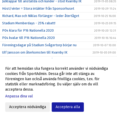
Julklappar till anställda och kunder - stöd Kvarnby IK
2019-11-05 08:35
Höst/vinter = Stora intäkter från Sponsorhuset
2019-10-29 11:24
Richard, Max och Niklas förlänger - leder återtåget
2019-10-25 16:00
Stadium Memberdays - 25% rabatt!
2019-10-25 09:15
P04 klara för P16 Nationella 2020
2019-10-20 12:31
P04 kvalar till P16 Nationella 2020
2019-10-16 16:44
Föreningsdagar på Stadium Svågertorp börjar nu
2019-10-07 10:00
Ulf Jansson om återkomsten till Kvarnby IK
2019-10-05 09:00
Stöd Kvarnby IK när du handlar på Flügger Färg
2019-10-04 12:29
Välkommen tillbaka till Kvarnby IK, Ulf Jansson!
2019-10-04 09:30
För att hemsidan ska fungera korrekt använder vi nödvändiga
cookies från SportAdmin. Dessa går inte att stänga av.
Grymt helgerbjudande till alla i Kvarnby IK
2019-09-27 17:55
Föreningen kan också använda frivilliga cookies, t.ex. för
Fantastiskt erbjudande från Kvarnby IK
2019-09-23 10:20
statistik eller marknadsföring. Du väljer själv om du vill
Min Fotboll - den nya appen i svensk fotboll
acceptera dessa.
2019-09-22 09:35
Anpassa dina val
ALLA SKA SE!
2019-09-12 09:46
SUPERWEEK = mer pengar till dig och Kvarnby IK
2019-09-09 13:34
Acceptera nödvändiga
Acceptera alla
Veokameran är här!
2019-08-27 11:46