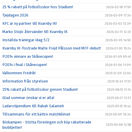
25 % rabatt på fotbollsskor hos Stadium!
2026-03-18 17:59
Tjejdagen 2026
2026-03-09 17:34
KFC är ny partner till Kvarnby IK!
2026-03-03 12:39
Marko Stojic återvänder till Kvarnby IK
2026-02-11 12:25
Inställda träningar idag 5/2
2026-02-05 14:50
Kvarnby IK-fostrade Malte Frejd Pålsson med MFF-debut!
2026-01-30 15:24
P2014 vinnare av Skånecupen!
2026-01-09 09:41
P2014 i final i Skånecupen!
2026-01-06 11:09
Välkommen Fredrik!
2025-12-09 23:04
Information från styrelsen
2025-10-24 17:57
25% rabatt på fotbollsskor genom Stadium!
2025-08-15 11:14
Glad sommar önskar vi er alla!
2025-06-27 11:31
Ladarstipendium till Rabah Salameh
2025-05-15 15:42
Tillsammans för ett bättre matchklimat
2025-05-09 10:34
Biokampen - Stötta föreningen och köp rabatterade
2025-05-08 12:58
biobiljetter!