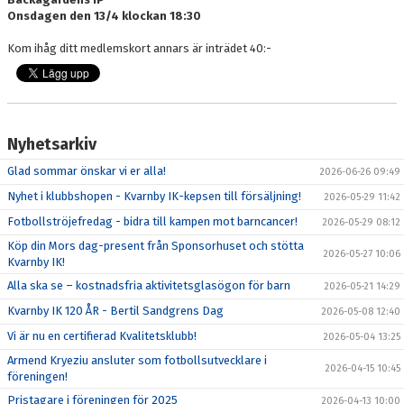
Onsdagen den 13/4 klockan 18:30
Kom ihåg ditt medlemskort annars är inträdet 40:-
Nyhetsarkiv
Glad sommar önskar vi er alla!
2026-06-26 09:49
Nyhet i klubbshopen - Kvarnby IK-kepsen till försäljning!
2026-05-29 11:42
Fotbollströjefredag - bidra till kampen mot barncancer!
2026-05-29 08:12
Köp din Mors dag-present från Sponsorhuset och stötta
2026-05-27 10:06
Kvarnby IK!
Alla ska se – kostnadsfria aktivitetsglasögon för barn
2026-05-21 14:29
Kvarnby IK 120 ÅR - Bertil Sandgrens Dag
2026-05-08 12:40
Vi är nu en certifierad Kvalitetsklubb!
2026-05-04 13:25
Armend Kryeziu ansluter som fotbollsutvecklare i
2026-04-15 10:45
föreningen!
Pristagare i föreningen för 2025
2026-04-13 10:00