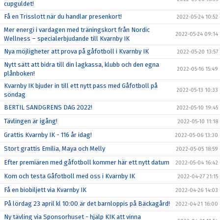
cupguldet!
Få en Trisslott när du handlar presenkort!
2022-05-24 10:52
Mer energi i vardagen med träningskort från Nordic
2022-05-24 09:14
Wellness – specialerbjudande till Kvarnby IK
Nya möjligheter att prova på gåfotboll i Kvarnby IK
2022-05-20 13:57
Nytt sätt att bidra till din lagkassa, klubb och den egna
2022-05-16 15:49
plånboken!
Kvarnby IK bjuder in till ett nytt pass med Gåfotboll på
2022-05-13 10:33
söndag
BERTIL SANDGRENS DAG 2022!
2022-05-10 19:45
Tävlingen är igång!
2022-05-10 11:18
Grattis Kvarnby IK - 116 år idag!
2022-05-06 13:30
Stort grattis Emilia, Maya och Melly
2022-05-05 18:59
Efter premiären med gåfotboll kommer här ett nytt datum
2022-05-04 16:42
Kom och testa Gåfotboll med oss i Kvarnby IK
2022-04-27 21:15
Få en biobiljett via Kvarnby IK
2022-04-26 14:03
På lördag 23 april kl 10:00 är det barnloppis på Bäckagård!
2022-04-21 16:00
Ny tävling via Sponsorhuset - hjälp KIK att vinna