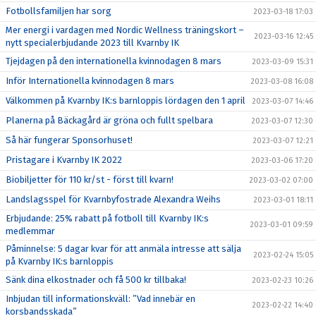
Fotbollsfamiljen har sorg
2023-03-18 17:03
Mer energi i vardagen med Nordic Wellness träningskort –
2023-03-16 12:45
nytt specialerbjudande 2023 till Kvarnby IK
Tjejdagen på den internationella kvinnodagen 8 mars
2023-03-09 15:31
Inför Internationella kvinnodagen 8 mars
2023-03-08 16:08
Välkommen på Kvarnby IK:s barnloppis lördagen den 1 april
2023-03-07 14:46
Planerna på Bäckagård är gröna och fullt spelbara
2023-03-07 12:30
Så här fungerar Sponsorhuset!
2023-03-07 12:21
Pristagare i Kvarnby IK 2022
2023-03-06 17:20
Biobiljetter för 110 kr/st - först till kvarn!
2023-03-02 07:00
Landslagsspel för Kvarnbyfostrade Alexandra Weihs
2023-03-01 18:11
Erbjudande: 25% rabatt på fotboll till Kvarnby IK:s
2023-03-01 09:59
medlemmar
Påminnelse: 5 dagar kvar för att anmäla intresse att sälja
2023-02-24 15:05
på Kvarnby IK:s barnloppis
Sänk dina elkostnader och få 500 kr tillbaka!
2023-02-23 10:26
Inbjudan till informationskväll: ”Vad innebär en
2023-02-22 14:40
korsbandsskada”