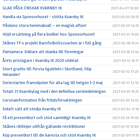
GLAD PÅSK ÖNSKAR KVARNBY IK
2021-04-01 10:00
Handla via Sponsorhuset - stötta Kvarnby IK
2021-03-30 09:51
Påskens stora hemmakväll – en magisk afton!
2021-03-29 14:25
Höjd ersättning på flera butiker hos Sponsorhuset!
2021-03-23 15:05
Skånes FF:s projekt Barnfotbollscoachen är i full gång
2021-03-18 15:24
Pantamera: Enklare att skänka till föreningar
2021-03-18 13:44
Årets pristagare i Kvarnby IK 2020 utdelat
2021-03-12 16:17
Stort grattis till första ligatiteln i Skottland, Filip
2021-03-12 11:20
Helander!
Seriestarten framskjuten för alla lag till helgen 1-2 maj
2021-03-11 12:10
Totalt 31 Kvarnbylag med i den definitiva serieindelningen
2021-03-05 15:25
Coronainformation från fritidsförvaltningen
2021-03-05 14:32
Enkelt sätt att stödja Kvarnby IK
2021-03-04 11:18
Få ett presentkort och stöd samtidigt Kvarnby IK
2021-02-25 19:05
Skånes riktlinjer utifrån gällande restriktioner
2021-02-15 12:00
Köp presentkort till din käresta och stöd Kvarnby IK
2021-02-09 11:15