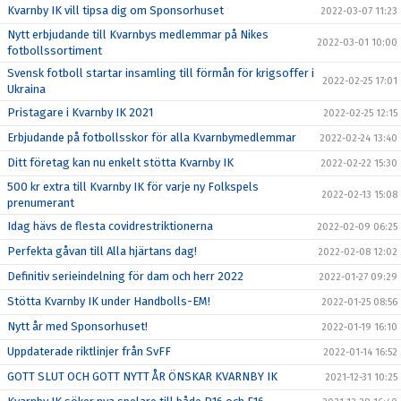
Kvarnby IK vill tipsa dig om Sponsorhuset
2022-03-07 11:23
Nytt erbjudande till Kvarnbys medlemmar på Nikes
2022-03-01 10:00
fotbollssortiment
Svensk fotboll startar insamling till förmån för krigsoffer i
2022-02-25 17:01
Ukraina
Pristagare i Kvarnby IK 2021
2022-02-25 12:15
Erbjudande på fotbollsskor för alla Kvarnbymedlemmar
2022-02-24 13:40
Ditt företag kan nu enkelt stötta Kvarnby IK
2022-02-22 15:30
500 kr extra till Kvarnby IK för varje ny Folkspels
2022-02-13 15:08
prenumerant
Idag hävs de flesta covidrestriktionerna
2022-02-09 06:25
Perfekta gåvan till Alla hjärtans dag!
2022-02-08 12:02
Definitiv serieindelning för dam och herr 2022
2022-01-27 09:29
Stötta Kvarnby IK under Handbolls-EM!
2022-01-25 08:56
Nytt år med Sponsorhuset!
2022-01-19 16:10
Uppdaterade riktlinjer från SvFF
2022-01-14 16:52
GOTT SLUT OCH GOTT NYTT ÅR ÖNSKAR KVARNBY IK
2021-12-31 10:25