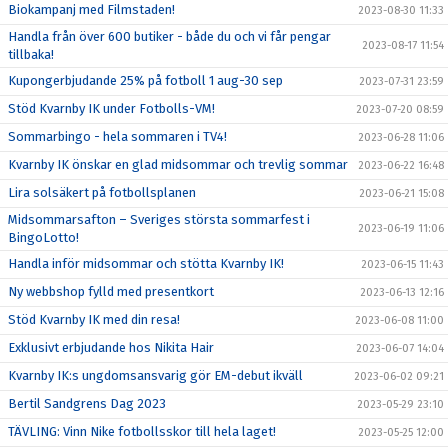
Biokampanj med Filmstaden!
2023-08-30 11:33
Handla från över 600 butiker - både du och vi får pengar
2023-08-17 11:54
tillbaka!
Kupongerbjudande 25% på fotboll 1 aug-30 sep
2023-07-31 23:59
Stöd Kvarnby IK under Fotbolls-VM!
2023-07-20 08:59
Sommarbingo - hela sommaren i TV4!
2023-06-28 11:06
Kvarnby IK önskar en glad midsommar och trevlig sommar
2023-06-22 16:48
Lira solsäkert på fotbollsplanen
2023-06-21 15:08
Midsommarsafton – Sveriges största sommarfest i
2023-06-19 11:06
BingoLotto!
Handla inför midsommar och stötta Kvarnby IK!
2023-06-15 11:43
Ny webbshop fylld med presentkort
2023-06-13 12:16
Stöd Kvarnby IK med din resa!
2023-06-08 11:00
Exklusivt erbjudande hos Nikita Hair
2023-06-07 14:04
Kvarnby IK:s ungdomsansvarig gör EM-debut ikväll
2023-06-02 09:21
Bertil Sandgrens Dag 2023
2023-05-29 23:10
TÄVLING: Vinn Nike fotbollsskor till hela laget!
2023-05-25 12:00