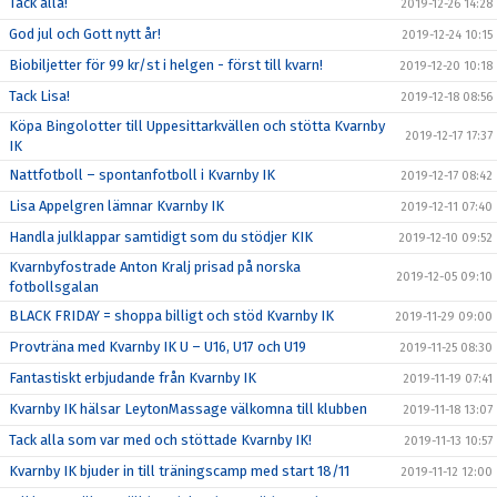
Tack alla!
2019-12-26 14:28
God jul och Gott nytt år!
2019-12-24 10:15
Biobiljetter för 99 kr/st i helgen - först till kvarn!
2019-12-20 10:18
Tack Lisa!
2019-12-18 08:56
Köpa Bingolotter till Uppesittarkvällen och stötta Kvarnby
2019-12-17 17:37
IK
Nattfotboll – spontanfotboll i Kvarnby IK
2019-12-17 08:42
Lisa Appelgren lämnar Kvarnby IK
2019-12-11 07:40
Handla julklappar samtidigt som du stödjer KIK
2019-12-10 09:52
Kvarnbyfostrade Anton Kralj prisad på norska
2019-12-05 09:10
fotbollsgalan
BLACK FRIDAY = shoppa billigt och stöd Kvarnby IK
2019-11-29 09:00
Provträna med Kvarnby IK U – U16, U17 och U19
2019-11-25 08:30
Fantastiskt erbjudande från Kvarnby IK
2019-11-19 07:41
Kvarnby IK hälsar LeytonMassage välkomna till klubben
2019-11-18 13:07
Tack alla som var med och stöttade Kvarnby IK!
2019-11-13 10:57
Kvarnby IK bjuder in till träningscamp med start 18/11
2019-11-12 12:00