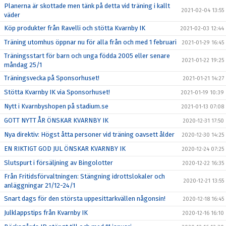
Planerna är skottade men tänk på detta vid träning i kallt
2021-02-04 13:55
väder
Köp produkter från Ravelli och stötta Kvarnby IK
2021-02-03 12:44
Träning utomhus öppnar nu för alla från och med 1 februari
2021-01-29 16:45
Träningsstart för barn och unga födda 2005 eller senare
2021-01-22 19:25
måndag 25/1
Träningsvecka på Sponsorhuset!
2021-01-21 14:27
Stötta Kvarnby IK via Sponsorhuset!
2021-01-19 10:39
Nytt i Kvarnbyshopen på stadium.se
2021-01-13 07:08
GOTT NYTT ÅR ÖNSKAR KVARNBY IK
2020-12-31 17:50
Nya direktiv: Högst åtta personer vid träning oavsett ålder
2020-12-30 14:25
EN RIKTIGT GOD JUL ÖNSKAR KVARNBY IK
2020-12-24 07:25
Slutspurt i försäljning av Bingolotter
2020-12-22 16:35
Från Fritidsförvaltningen: Stängning idrottslokaler och
2020-12-21 13:55
anläggningar 21/12-24/1
Snart dags för den största uppesittarkvällen någonsin!
2020-12-18 16:45
Julklappstips från Kvarnby IK
2020-12-16 16:10