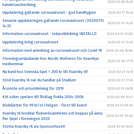
2020-03-18 15:26
händelseutveckling
Uppdatering gällande coronaviruset - god handhygien
2020-03-17 15:45
Senaste uppdateringen gällande coronaviruset /20200313
2020-03-13 14:35
14:35
Information coronaviruset - ledarutbildning INSTÄLLD
2020-03-13 12:00
Uppdatering kring coronaviruset
2020-03-12 14:45
Information med anledning av coronaviruset och Covid-19
2020-03-06 15:00
Föreningserbjudande hos Nordic Wellness för Kvarnbys
2020-03-05 17:15
medlemmar
Ny kund hos Svenska Spel = 200 kr till Kvarnby IK!
2020-02-21 14:51
Stöd Kvarnby IK när du handlar på Stadium
2020-02-17 17:36
Årsmöte och prisutdelning för 2019
2020-02-13 08:55
KIK söker spelare till flicklag födda 2004-2006
2020-02-06 15:37
Biobiljetter för 99 kr/st i helgen - först till kvarn!
2020-01-31 09:36
Kvarnby IK breddar flickverksamheten och hoppas på ännu
2020-01-29 19:40
fler tjejer i föreningen 2020
Stötta Kvarnby IK via Sponsorhuset!
2020-01-16 10:57