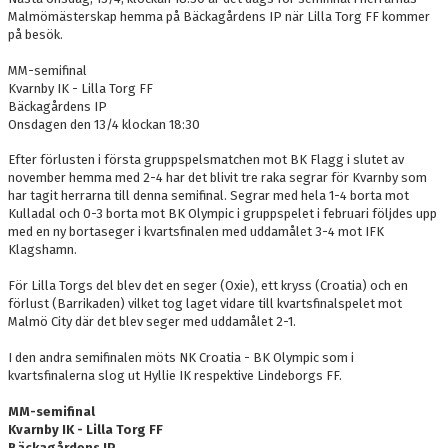
Malmömästerskap hemma på Bäckagårdens IP när Lilla Torg FF kommer
DOKUMENT
på besök.
MEDLEMSKAP
MM-semifinal
Kvarnby IK - Lilla Torg FF
LEDARE
Bäckagårdens IP
Onsdagen den 13/4 klockan 18:30
KONTAKT
Efter förlusten i första gruppspelsmatchen mot BK Flagg i slutet av
november hemma med 2-4 har det blivit tre raka segrar för Kvarnby som
har tagit herrarna till denna semifinal. Segrar med hela 1-4 borta mot
Kulladal och 0-3 borta mot BK Olympic i gruppspelet i februari följdes upp
med en ny bortaseger i kvartsfinalen med uddamålet 3-4 mot IFK
Klagshamn.
För Lilla Torgs del blev det en seger (Oxie), ett kryss (Croatia) och en
förlust (Barrikaden) vilket tog laget vidare till kvartsfinalspelet mot
Malmö City där det blev seger med uddamålet 2-1.
I den andra semifinalen möts NK Croatia - BK Olympic som i
kvartsfinalerna slog ut Hyllie IK respektive Lindeborgs FF.
MM-semifinal
Kvarnby IK - Lilla Torg FF
Bäckagårdens IP