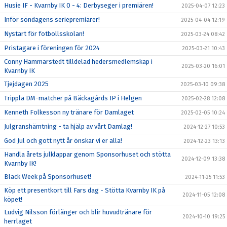
Husie IF - Kvarnby IK 0 - 4: Derbyseger i premiären!
2025-04-07 12:23
Inför söndagens seriepremiärer!
2025-04-04 12:19
Nystart för fotbollsskolan!
2025-03-24 08:42
Pristagare i föreningen för 2024
2025-03-21 10:43
Conny Hammarstedt tilldelad hedersmedlemskap i
2025-03-20 16:01
Kvarnby IK
Tjejdagen 2025
2025-03-10 09:38
Trippla DM-matcher på Bäckagårds IP i Helgen
2025-02-28 12:08
Kenneth Folkesson ny tränare för Damlaget
2025-02-05 10:24
Julgranshämtning - ta hjälp av vårt Damlag!
2024-12-27 10:53
God Jul och gott nytt år önskar vi er alla!
2024-12-23 13:13
Handla årets julklappar genom Sponsorhuset och stötta
2024-12-09 13:38
Kvarnby IK!
Black Week på Sponsorhuset!
2024-11-25 11:53
Köp ett presentkort till Fars dag - Stötta Kvarnby IK på
2024-11-05 12:08
köpet!
Ludvig Nilsson förlänger och blir huvudtränare för
2024-10-10 19:25
herrlaget