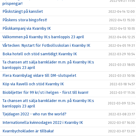
2022-04-21 11:54
prispengar!
Påskstängt på kansliet
2022-04-14 12:00
Påskens stora bingofest!
2022-04-13 15:30
Påskkampanj via Kvarnby IK
2022-04-13 10:55
Välkommen på Kvarnby IK:s barnloppis 23 april
2022-04-06 12:25
Vårtecken: Nystart för Fotbollsskolan i Kvarnby IK
2022-04-05 19:31
Boka hotell och stöd samtidigt Kvarnby IK
2022-03-29 10:54
Ta chansen att sälja barnkläder m.m. på Kvarnby IK:s
2022-03-23 18:05
barnloppis 23 april
Flera Kvarnbylag vidare till DM-slutspelet
2022-03-23 10:56
Köp via Ravelli och stöd Kvarnby IK
2022-03-18 14:57
Biobiljetter för 99 kr/st i helgen - först till kvarn!
2022-03-17 11:36
Ta chansen att sälja barnkläder m.m. på Kvarnby IK:s
2022-03-09 12:34
barnloppis 23 april
Tjejdagen 2022 - who run the world?
2022-03-08 23:17
Internationella kvinnodagen 2022 i Kvarnby IK
2022-03-07 16:30
Kvarnbychokladen är tillbaka!
2022-03-07 13:29