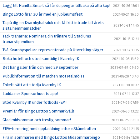
Lägg till Handla Smart så får du pengar tillbaka på alla köp!
2021-10-26 15:01
BingoLotto firar 30 år med en jubileumsfest
2021-10-21 16:20
Ta på dig en Kvarnbyhalsduk och få fritt inträde till årets
2021-10-21 14:45
sista hemmamatcher
Tack tränarna: Nominera din tränare till Stadiums
2021-10-15 12:41
tränarstipendium
Två Kvarnbyspelare representerade på Utvecklingsläger
2021-10-14 13:15
Boka hotell och stöd samtidigt Kvarnby IK
2021-10-05 13:39
Det här gäller från och med 29 september
2021-09-29 09:30
Publikinformation till matchen mot Malmö FF
2021-08-20 10:40
Enkelt sätt att stödja Kvarnby IK
2021-08-18 10:37
Ladda ner Sponsorhusets app!
2021-07-14 17:37
Stöd Kvarnby IK under fotbolls-EM!
2021-07-06 07:59
Premiär för BingoLottos Sommarkväll!
2021-06-30 13:22
Glad midsommar och trevlig sommar!
2021-06-25 09:30
FIFA-turnering med uppladdning inför eSkånebollen
2021-06-24 21:15
Fira in sommaren med BingoLottos Midsommarbingo
2021-06-24 15:36