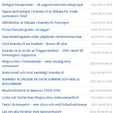
Äntligen höstpremiär – 28 augusti med extra bingospel
2022-08-23 10:51
Öppna tjejträningar i Kvarnby IK är tillbaka för tredje
2022-08-15 14:45
sommaren i följd
Gåfotbollen är tillbaka i Kvarnby IK i höst igen
2022-07-29 15:15
Prova Storytel gratis i 40 dagar!
2022-07-16 11:01
Kvarnbydeltagande under pågående världsmästerskap
2022-07-15 12:40
Stöd Kvarnby IK via Stadium - Bonus till alla!
2022-07-11 12:35
Kvarnby IK är en del av Flüggerandelen – 20% rabatt till
2022-07-01 09:11
föreningens supportrar
BingoLottos Sommarkväll – varje söndag hela
2022-06-29 08:20
sommaren!
Boka hotell och stöd samtidigt Kvarnby IK
2022-06-28 10:21
KVARNBY IK ÖNSKAR EN SKÖN SOMMAR OCH HÄRLIG
2022-06-23 12:10
MIDSOMMAR!
Maskotshattrick av tjejerna i F2013-2014
2022-06-23 08:00
Lotta och Stefan fixar BingoLottos midsommarfest!
2022-06-21 15:30
Tävla i Drömspelet – vinn stora och små fotbollsdrömmar
2022-06-20 15:11
Läs om alla fördelar med Sponsorhuset!
2022-06-16 09:45