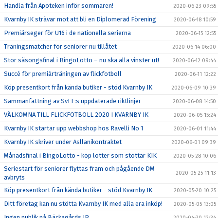
Handla från Apoteken inför sommaren!
2020-06-23 09:55
Kvarnby IK strävar mot att bli en Diplomerad Förening
2020-06-18 10:59
Premiärseger för U16 i de nationella serierna
2020-06-15 12:55
Träningsmatcher för seniorer nu tillåtet
2020-06-14 06:00
Stor säsongsfinal i BingoLotto – nu ska alla vinster ut!
2020-06-12 09:44
Succé för premiärträningen av flickfotboll
2020-06-11 12:22
Köp presentkort från kända butiker - stöd Kvarnby IK
2020-06-09 10:39
Sammanfattning av SvFF:s uppdaterade riktlinjer
2020-06-08 14:50
VÄLKOMNA TILL FLICKFOTBOLL 2020 I KVARNBY IK
2020-06-05 15:24
Kvarnby IK startar upp webbshop hos Ravelli No 1
2020-06-01 11:44
Kvarnby IK skriver under Asllanikontraktet
2020-06-01 09:39
Månadsfinal i BingoLotto - köp lotter som stöttar KIK
2020-05-28 10:06
Seriestart för seniorer flyttas fram och pågående DM
2020-05-25 11:13
avbryts
Köp presentkort från kända butiker - stöd Kvarnby IK
2020-05-20 10:25
Ditt företag kan nu stötta Kvarnby IK med alla era inköp!
2020-05-05 13:05
Ingen publik på Bäckagårds IP
2020-04-30 12:34