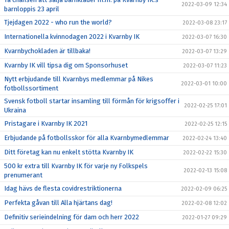
2022-03-09 12:34
barnloppis 23 april
Tjejdagen 2022 - who run the world?
2022-03-08 23:17
Internationella kvinnodagen 2022 i Kvarnby IK
2022-03-07 16:30
Kvarnbychokladen är tillbaka!
2022-03-07 13:29
Kvarnby IK vill tipsa dig om Sponsorhuset
2022-03-07 11:23
Nytt erbjudande till Kvarnbys medlemmar på Nikes
2022-03-01 10:00
fotbollssortiment
Svensk fotboll startar insamling till förmån för krigsoffer i
2022-02-25 17:01
Ukraina
Pristagare i Kvarnby IK 2021
2022-02-25 12:15
Erbjudande på fotbollsskor för alla Kvarnbymedlemmar
2022-02-24 13:40
Ditt företag kan nu enkelt stötta Kvarnby IK
2022-02-22 15:30
500 kr extra till Kvarnby IK för varje ny Folkspels
2022-02-13 15:08
prenumerant
Idag hävs de flesta covidrestriktionerna
2022-02-09 06:25
Perfekta gåvan till Alla hjärtans dag!
2022-02-08 12:02
Definitiv serieindelning för dam och herr 2022
2022-01-27 09:29