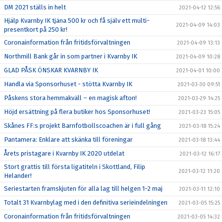
DM 2021 ställs in helt
2021-04-12 12:56
Hjälp Kvarnby IK tjäna 500 kr och få själv ett multi-
2021-04-09 14:03
presentkort på 250 kr!
Coronainformation från fritidsförvaltningen
2021-04-09 13:13
Northmill Bank går in som partner i Kvarnby IK
2021-04-09 10:28
GLAD PÅSK ÖNSKAR KVARNBY IK
2021-04-01 10:00
Handla via Sponsorhuset - stötta Kvarnby IK
2021-03-30 09:51
Påskens stora hemmakväll – en magisk afton!
2021-03-29 14:25
Höjd ersättning på flera butiker hos Sponsorhuset!
2021-03-23 15:05
Skånes FF:s projekt Barnfotbollscoachen är i full gång
2021-03-18 15:24
Pantamera: Enklare att skänka till föreningar
2021-03-18 13:44
Årets pristagare i Kvarnby IK 2020 utdelat
2021-03-12 16:17
Stort grattis till första ligatiteln i Skottland, Filip
2021-03-12 11:20
Helander!
Seriestarten framskjuten för alla lag till helgen 1-2 maj
2021-03-11 12:10
Totalt 31 Kvarnbylag med i den definitiva serieindelningen
2021-03-05 15:25
Coronainformation från fritidsförvaltningen
2021-03-05 14:32