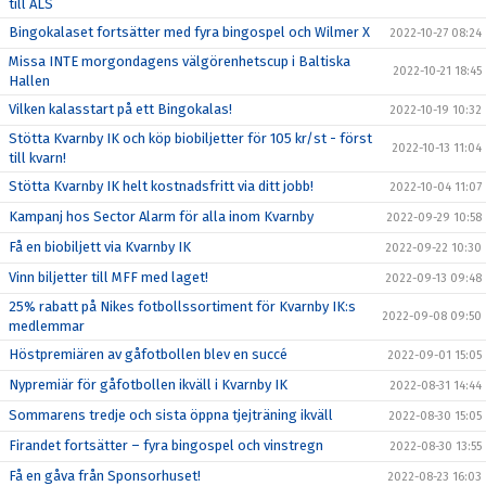
till ALS
Bingokalaset fortsätter med fyra bingospel och Wilmer X
2022-10-27 08:24
Missa INTE morgondagens välgörenhetscup i Baltiska
2022-10-21 18:45
Hallen
Vilken kalasstart på ett Bingokalas!
2022-10-19 10:32
Stötta Kvarnby IK och köp biobiljetter för 105 kr/st - först
2022-10-13 11:04
till kvarn!
Stötta Kvarnby IK helt kostnadsfritt via ditt jobb!
2022-10-04 11:07
Kampanj hos Sector Alarm för alla inom Kvarnby
2022-09-29 10:58
Få en biobiljett via Kvarnby IK
2022-09-22 10:30
Vinn biljetter till MFF med laget!
2022-09-13 09:48
25% rabatt på Nikes fotbollssortiment för Kvarnby IK:s
2022-09-08 09:50
medlemmar
Höstpremiären av gåfotbollen blev en succé
2022-09-01 15:05
Nypremiär för gåfotbollen ikväll i Kvarnby IK
2022-08-31 14:44
Sommarens tredje och sista öppna tjejträning ikväll
2022-08-30 15:05
Firandet fortsätter – fyra bingospel och vinstregn
2022-08-30 13:55
Få en gåva från Sponsorhuset!
2022-08-23 16:03