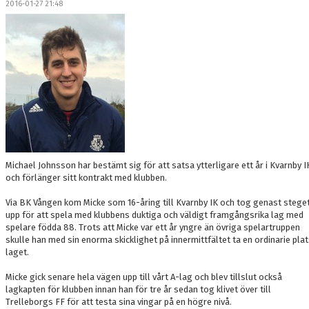
2016-01-27 21:48
DOKUMENT
MEDLEMSKAP
LEDARE
KONTAKT
Michael Johnsson har bestämt sig för att satsa ytterligare ett år i Kvarnby I
och förlänger sitt kontrakt med klubben.
Via BK Vången kom Micke som 16-åring till Kvarnby IK och tog genast stege
upp för att spela med klubbens duktiga och väldigt framgångsrika lag med
spelare födda 88. Trots att Micke var ett år yngre än övriga spelartruppen
skulle han med sin enorma skicklighet på innermittfältet ta en ordinarie plat
laget.
Micke gick senare hela vägen upp till vårt A-lag och blev tillslut också
lagkapten för klubben innan han för tre år sedan tog klivet över till
Trelleborgs FF för att testa sina vingar på en högre nivå.