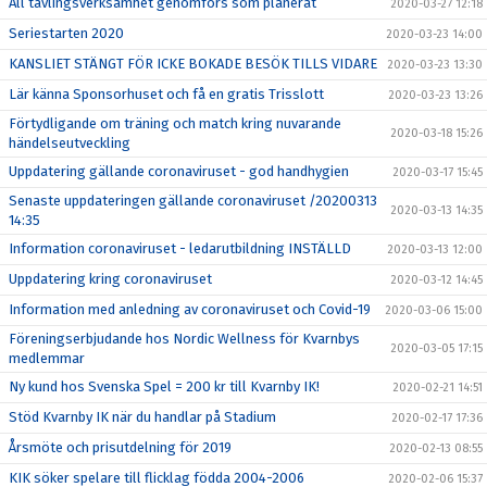
All tävlingsverksamhet genomförs som planerat
2020-03-27 12:18
Seriestarten 2020
2020-03-23 14:00
KANSLIET STÄNGT FÖR ICKE BOKADE BESÖK TILLS VIDARE
2020-03-23 13:30
Lär känna Sponsorhuset och få en gratis Trisslott
2020-03-23 13:26
Förtydligande om träning och match kring nuvarande
2020-03-18 15:26
händelseutveckling
Uppdatering gällande coronaviruset - god handhygien
2020-03-17 15:45
Senaste uppdateringen gällande coronaviruset /20200313
2020-03-13 14:35
14:35
Information coronaviruset - ledarutbildning INSTÄLLD
2020-03-13 12:00
Uppdatering kring coronaviruset
2020-03-12 14:45
Information med anledning av coronaviruset och Covid-19
2020-03-06 15:00
Föreningserbjudande hos Nordic Wellness för Kvarnbys
2020-03-05 17:15
medlemmar
Ny kund hos Svenska Spel = 200 kr till Kvarnby IK!
2020-02-21 14:51
Stöd Kvarnby IK när du handlar på Stadium
2020-02-17 17:36
Årsmöte och prisutdelning för 2019
2020-02-13 08:55
KIK söker spelare till flicklag födda 2004-2006
2020-02-06 15:37