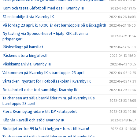
Kom och testa Gåfotboll med oss i Kvarnby IK
2022-04-27 21:15
Få en biobiljett via Kvarnby IK
2022-04-26 14:03
På lördag 23 april kl 10:00 är det barnloppis på Bäckagård!
2022-04-21 16:00
Ny tävling via Sponsorhuset - hjälp KIK att vinna
2022-04-21 11:54
prispengar!
Påskstängt på kansliet
2022-04-14 12:00
Påskens stora bingofest!
2022-04-13 15:30
Påskkampanj via Kvarnby IK
2022-04-13 10:55
Välkommen på Kvarnby IK:s barnloppis 23 april
2022-04-06 12:25
Vårtecken: Nystart för Fotbollsskolan i Kvarnby IK
2022-04-05 19:31
Boka hotell och stöd samtidigt Kvarnby IK
2022-03-29 10:54
Ta chansen att sälja barnkläder m.m. på Kvarnby IK:s
2022-03-23 18:05
barnloppis 23 april
Flera Kvarnbylag vidare till DM-slutspelet
2022-03-23 10:56
Köp via Ravelli och stöd Kvarnby IK
2022-03-18 14:57
Biobiljetter för 99 kr/st i helgen - först till kvarn!
2022-03-17 11:36
Ta chansen att sälja barnkläder m.m. på Kvarnby IK:s