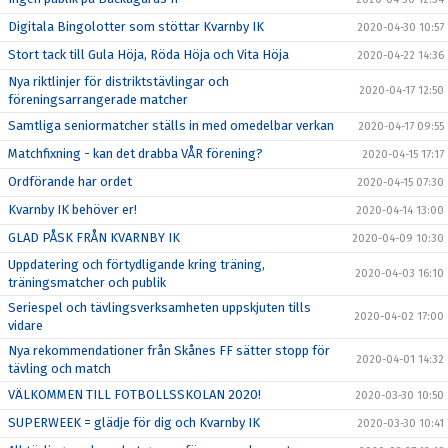
Digitala Bingolotter som stöttar Kvarnby IK
2020-04-30 10:57
Stort tack till Gula Höja, Röda Höja och Vita Höja
2020-04-22 14:36
Nya riktlinjer för distriktstävlingar och
2020-04-17 12:50
föreningsarrangerade matcher
Samtliga seniormatcher ställs in med omedelbar verkan
2020-04-17 09:55
Matchfixning - kan det drabba VÅR förening?
2020-04-15 17:17
Ordförande har ordet
2020-04-15 07:30
Kvarnby IK behöver er!
2020-04-14 13:00
GLAD PÅSK FRÅN KVARNBY IK
2020-04-09 10:30
Uppdatering och förtydligande kring träning,
2020-04-03 16:10
träningsmatcher och publik
Seriespel och tävlingsverksamheten uppskjuten tills
2020-04-02 17:00
vidare
Nya rekommendationer från Skånes FF sätter stopp för
2020-04-01 14:32
tävling och match
VÄLKOMMEN TILL FOTBOLLSSKOLAN 2020!
2020-03-30 10:50
SUPERWEEK = glädje för dig och Kvarnby IK
2020-03-30 10:41