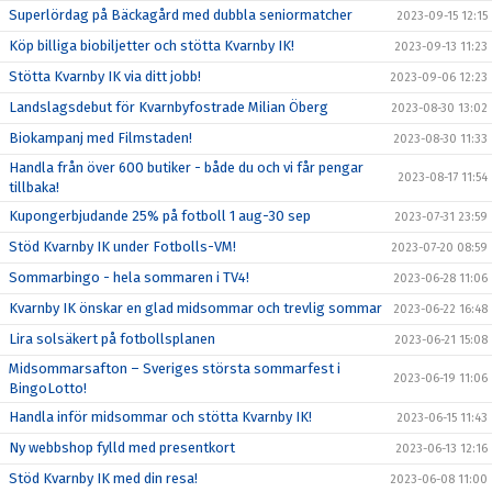
Superlördag på Bäckagård med dubbla seniormatcher
2023-09-15 12:15
Köp billiga biobiljetter och stötta Kvarnby IK!
2023-09-13 11:23
Stötta Kvarnby IK via ditt jobb!
2023-09-06 12:23
Landslagsdebut för Kvarnbyfostrade Milian Öberg
2023-08-30 13:02
Biokampanj med Filmstaden!
2023-08-30 11:33
Handla från över 600 butiker - både du och vi får pengar
2023-08-17 11:54
tillbaka!
Kupongerbjudande 25% på fotboll 1 aug-30 sep
2023-07-31 23:59
Stöd Kvarnby IK under Fotbolls-VM!
2023-07-20 08:59
Sommarbingo - hela sommaren i TV4!
2023-06-28 11:06
Kvarnby IK önskar en glad midsommar och trevlig sommar
2023-06-22 16:48
Lira solsäkert på fotbollsplanen
2023-06-21 15:08
Midsommarsafton – Sveriges största sommarfest i
2023-06-19 11:06
BingoLotto!
Handla inför midsommar och stötta Kvarnby IK!
2023-06-15 11:43
Ny webbshop fylld med presentkort
2023-06-13 12:16
Stöd Kvarnby IK med din resa!
2023-06-08 11:00