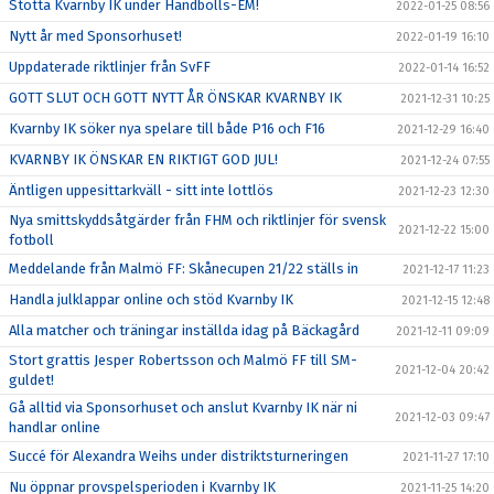
Stötta Kvarnby IK under Handbolls-EM!
2022-01-25 08:56
Nytt år med Sponsorhuset!
2022-01-19 16:10
Uppdaterade riktlinjer från SvFF
2022-01-14 16:52
GOTT SLUT OCH GOTT NYTT ÅR ÖNSKAR KVARNBY IK
2021-12-31 10:25
Kvarnby IK söker nya spelare till både P16 och F16
2021-12-29 16:40
KVARNBY IK ÖNSKAR EN RIKTIGT GOD JUL!
2021-12-24 07:55
Äntligen uppesittarkväll - sitt inte lottlös
2021-12-23 12:30
Nya smittskyddsåtgärder från FHM och riktlinjer för svensk
2021-12-22 15:00
fotboll
Meddelande från Malmö FF: Skånecupen 21/22 ställs in
2021-12-17 11:23
Handla julklappar online och stöd Kvarnby IK
2021-12-15 12:48
Alla matcher och träningar inställda idag på Bäckagård
2021-12-11 09:09
Stort grattis Jesper Robertsson och Malmö FF till SM-
2021-12-04 20:42
guldet!
Gå alltid via Sponsorhuset och anslut Kvarnby IK när ni
2021-12-03 09:47
handlar online
Succé för Alexandra Weihs under distriktsturneringen
2021-11-27 17:10
Nu öppnar provspelsperioden i Kvarnby IK
2021-11-25 14:20