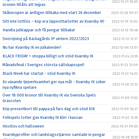
2022-12-21 10:05
öronen tillåts att tejpas
Skånecupen är äntligen tillbaka med start 26 december
2022-12-20 09:31
Sitt inte lottlös – köp era Uppesittarlotter av Kvarnby IK!
2022-12-19 12:02
Handla julklappar och få pengar tillbaka!
2022-12-13 10:48
Snöröjning på Bäckagårds IP vintern 2022/2023
2022-12-12 12:37
Nu har Kvarnby IK en julkalender!
2022-12-06 12:01
BLACK FRIDAY = shoppa billigt och stöd Kvarnby IK
2022-11-24 23:55
Månadsfinal i Sveriges största sällskapsspel!
2022-11-23 12:09
Black Week har startat - stöd Kvarnby IK
2022-11-22 14:32
En växande tjejverksamhet ger nya mål - Kvarnby IK söker
2022-11-20 13:13
nya nyfikna spelare
Över 18 000 kronor till Kvarnby IK via Svenska Spels
2022-11-09 11:52
Gräsroten
Köp presentkort till pappa på fars dag och stöd KIK
2022-11-09 10:27
Folkspels lotter gav Kvarnby IK klirr i kassan
2022-11-02 13:55
Höstlov och halloween
2022-10-31 09:05
Kvarnbyprofiler och landslagsstjärnor samlade in pengar
2022-10-28 10:51