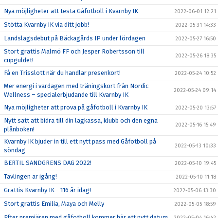
Nya möjligheter att testa Gåfotboll i Kvarnby IK
2022-06-01 12:21
Stötta Kvarnby IK via ditt jobb!
2022-05-31 14:33
Landslagsdebut på Bäckagårds IP under lördagen
2022-05-27 16:50
Stort grattis Malmö FF och Jesper Robertsson till
2022-05-26 18:35
cupguldet!
Få en Trisslott när du handlar presenkort!
2022-05-24 10:52
Mer energi i vardagen med träningskort från Nordic
2022-05-24 09:14
Wellness – specialerbjudande till Kvarnby IK
Nya möjligheter att prova på gåfotboll i Kvarnby IK
2022-05-20 13:57
Nytt sätt att bidra till din lagkassa, klubb och den egna
2022-05-16 15:49
plånboken!
Kvarnby IK bjuder in till ett nytt pass med Gåfotboll på
2022-05-13 10:33
söndag
BERTIL SANDGRENS DAG 2022!
2022-05-10 19:45
Tävlingen är igång!
2022-05-10 11:18
Grattis Kvarnby IK - 116 år idag!
2022-05-06 13:30
Stort grattis Emilia, Maya och Melly
2022-05-05 18:59
Efter premiären med gåfotboll kommer här ett nytt datum
2022-05-04 16:42