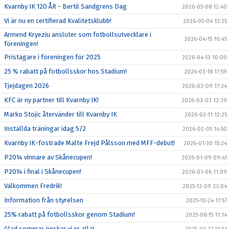
Kvarnby IK 120 ÅR - Bertil Sandgrens Dag
2026-05-08 12:40
Vi är nu en certifierad Kvalitetsklubb!
2026-05-04 13:25
Armend Kryeziu ansluter som fotbollsutvecklare i
2026-04-15 10:45
föreningen!
Pristagare i föreningen för 2025
2026-04-13 10:00
25 % rabatt på fotbollsskor hos Stadium!
2026-03-18 17:59
Tjejdagen 2026
2026-03-09 17:34
KFC är ny partner till Kvarnby IK!
2026-03-03 12:39
Marko Stojic återvänder till Kvarnby IK
2026-02-11 12:25
Inställda träningar idag 5/2
2026-02-05 14:50
Kvarnby IK-fostrade Malte Frejd Pålsson med MFF-debut!
2026-01-30 15:24
P2014 vinnare av Skånecupen!
2026-01-09 09:41
P2014 i final i Skånecupen!
2026-01-06 11:09
Välkommen Fredrik!
2025-12-09 23:04
Information från styrelsen
2025-10-24 17:57
25% rabatt på fotbollsskor genom Stadium!
2025-08-15 11:14
Glad sommar önskar vi er alla!