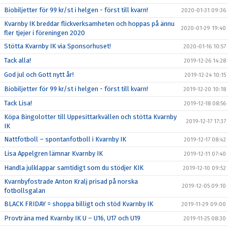
Biobiljetter för 99 kr/st i helgen - först till kvarn!
2020-01-31 09:36
Kvarnby IK breddar flickverksamheten och hoppas på ännu
2020-01-29 19:40
fler tjejer i föreningen 2020
Stötta Kvarnby IK via Sponsorhuset!
2020-01-16 10:57
Tack alla!
2019-12-26 14:28
God jul och Gott nytt år!
2019-12-24 10:15
Biobiljetter för 99 kr/st i helgen - först till kvarn!
2019-12-20 10:18
Tack Lisa!
2019-12-18 08:56
Köpa Bingolotter till Uppesittarkvällen och stötta Kvarnby
2019-12-17 17:37
IK
Nattfotboll – spontanfotboll i Kvarnby IK
2019-12-17 08:42
Lisa Appelgren lämnar Kvarnby IK
2019-12-11 07:40
Handla julklappar samtidigt som du stödjer KIK
2019-12-10 09:52
Kvarnbyfostrade Anton Kralj prisad på norska
2019-12-05 09:10
fotbollsgalan
BLACK FRIDAY = shoppa billigt och stöd Kvarnby IK
2019-11-29 09:00
Provträna med Kvarnby IK U – U16, U17 och U19
2019-11-25 08:30