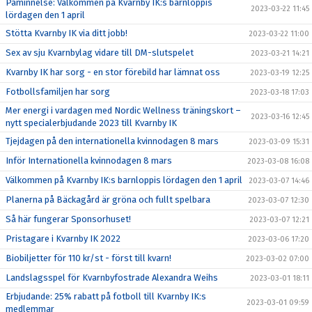
Påminnelse: Välkommen på Kvarnby IK:s barnloppis
2023-03-22 11:45
lördagen den 1 april
Stötta Kvarnby IK via ditt jobb!
2023-03-22 11:00
Sex av sju Kvarnbylag vidare till DM-slutspelet
2023-03-21 14:21
Kvarnby IK har sorg - en stor förebild har lämnat oss
2023-03-19 12:25
Fotbollsfamiljen har sorg
2023-03-18 17:03
Mer energi i vardagen med Nordic Wellness träningskort –
2023-03-16 12:45
nytt specialerbjudande 2023 till Kvarnby IK
Tjejdagen på den internationella kvinnodagen 8 mars
2023-03-09 15:31
Inför Internationella kvinnodagen 8 mars
2023-03-08 16:08
Välkommen på Kvarnby IK:s barnloppis lördagen den 1 april
2023-03-07 14:46
Planerna på Bäckagård är gröna och fullt spelbara
2023-03-07 12:30
Så här fungerar Sponsorhuset!
2023-03-07 12:21
Pristagare i Kvarnby IK 2022
2023-03-06 17:20
Biobiljetter för 110 kr/st - först till kvarn!
2023-03-02 07:00
Landslagsspel för Kvarnbyfostrade Alexandra Weihs
2023-03-01 18:11
Erbjudande: 25% rabatt på fotboll till Kvarnby IK:s
2023-03-01 09:59
medlemmar