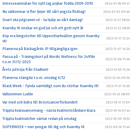
Intresseanmälan för nytt lag pojkar födda 2009-2010
2024-01-18 09:47
Nu välkomnar vi fler tjejer till vårt yngsta flicklag!
2024-01-02 09:40
Snart ska julgranen ut - ta hjälp av vårt damlag!
2023-12-27 08:50
Kvarnby IK önskar en god jul och ett gott nytt år
2023-12-22 08:55
Köp era bingolotter till Uppesittarkvällen genom Kvarnby
2023-12-11 12:24
IK!
Planerna på Bäckagårds IP tillgängliga igen
2023-12-07 14:26
Passa på - Träningskort på Nordic Wellness för 2495kr
2023-12-06 11:46
t.o.m 31/12-2023
Årets jultröja från Stadium!
2023-12-05 11:26
Planerna stängda t.o.m. onsdag 6/12
2023-12-04 09:36
Black Week - Fynda samtidigt som du stöttar Kvarnby IK!
2023-11-21 13:50
Välkommen Ludde
2023-10-23 08:00
Var med och bidra till Bröstcancerförbundet!
2023-10-17 11:09
Trippla kvalavancemang - nästa kvalmotståndare klara
2023-10-16 07:44
Trippla kvalmatcher väntar redan på onsdag
2023-10-09 15:53
SUPERWEEK = mer pengar till dig och Kvarnby IK
2023-09-26 11:46