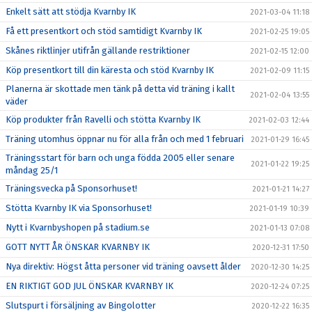
Enkelt sätt att stödja Kvarnby IK
2021-03-04 11:18
Få ett presentkort och stöd samtidigt Kvarnby IK
2021-02-25 19:05
Skånes riktlinjer utifrån gällande restriktioner
2021-02-15 12:00
Köp presentkort till din käresta och stöd Kvarnby IK
2021-02-09 11:15
Planerna är skottade men tänk på detta vid träning i kallt
2021-02-04 13:55
väder
Köp produkter från Ravelli och stötta Kvarnby IK
2021-02-03 12:44
Träning utomhus öppnar nu för alla från och med 1 februari
2021-01-29 16:45
Träningsstart för barn och unga födda 2005 eller senare
2021-01-22 19:25
måndag 25/1
Träningsvecka på Sponsorhuset!
2021-01-21 14:27
Stötta Kvarnby IK via Sponsorhuset!
2021-01-19 10:39
Nytt i Kvarnbyshopen på stadium.se
2021-01-13 07:08
GOTT NYTT ÅR ÖNSKAR KVARNBY IK
2020-12-31 17:50
Nya direktiv: Högst åtta personer vid träning oavsett ålder
2020-12-30 14:25
EN RIKTIGT GOD JUL ÖNSKAR KVARNBY IK
2020-12-24 07:25
Slutspurt i försäljning av Bingolotter
2020-12-22 16:35