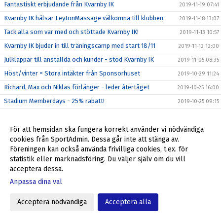
Fantastiskt erbjudande från Kvarnby IK
2019-11-19 07:41
Kvarnby IK hälsar LeytonMassage välkomna till klubben
2019-11-18 13:07
Tack alla som var med och stöttade Kvarnby IK!
2019-11-13 10:57
Kvarnby IK bjuder in till träningscamp med start 18/11
2019-11-12 12:00
Julklappar till anställda och kunder - stöd Kvarnby IK
2019-11-05 08:35
Höst/vinter = Stora intäkter från Sponsorhuset
2019-10-29 11:24
Richard, Max och Niklas förlänger - leder återtåget
2019-10-25 16:00
Stadium Memberdays - 25% rabatt!
2019-10-25 09:15
P04 klara för P16 Nationella 2020
2019-10-20 12:31
P04 kvalar till P16 Nationella 2020
För att hemsidan ska fungera korrekt använder vi nödvändiga
2019-10-16 16:44
cookies från SportAdmin. Dessa går inte att stänga av.
Föreningsdagar på Stadium Svågertorp börjar nu
2019-10-07 10:00
Föreningen kan också använda frivilliga cookies, t.ex. för
Ulf Jansson om återkomsten till Kvarnby IK
2019-10-05 09:00
statistik eller marknadsföring. Du väljer själv om du vill
acceptera dessa.
Stöd Kvarnby IK när du handlar på Flügger Färg
2019-10-04 12:29
Anpassa dina val
Välkommen tillbaka till Kvarnby IK, Ulf Jansson!
2019-10-04 09:30
Grymt helgerbjudande till alla i Kvarnby IK
2019-09-27 17:55
Acceptera nödvändiga
Acceptera alla
Fantastiskt erbjudande från Kvarnby IK
2019-09-23 10:20