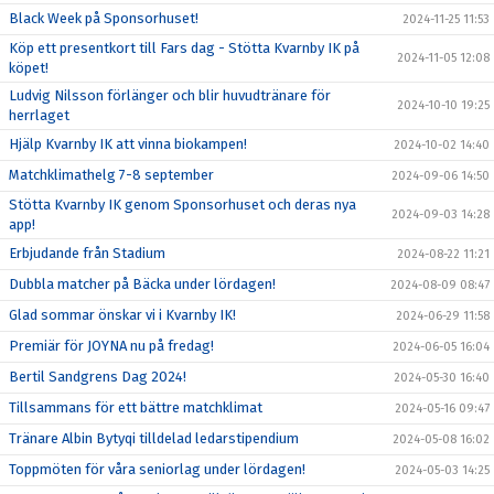
Black Week på Sponsorhuset!
2024-11-25 11:53
Köp ett presentkort till Fars dag - Stötta Kvarnby IK på
2024-11-05 12:08
köpet!
Ludvig Nilsson förlänger och blir huvudtränare för
2024-10-10 19:25
herrlaget
Hjälp Kvarnby IK att vinna biokampen!
2024-10-02 14:40
Matchklimathelg 7-8 september
2024-09-06 14:50
Stötta Kvarnby IK genom Sponsorhuset och deras nya
2024-09-03 14:28
app!
Erbjudande från Stadium
2024-08-22 11:21
Dubbla matcher på Bäcka under lördagen!
2024-08-09 08:47
Glad sommar önskar vi i Kvarnby IK!
2024-06-29 11:58
Premiär för JOYNA nu på fredag!
2024-06-05 16:04
Bertil Sandgrens Dag 2024!
2024-05-30 16:40
Tillsammans för ett bättre matchklimat
2024-05-16 09:47
Tränare Albin Bytyqi tilldelad ledarstipendium
2024-05-08 16:02
Toppmöten för våra seniorlag under lördagen!
2024-05-03 14:25