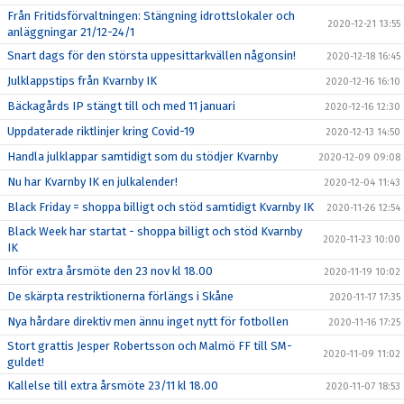
Från Fritidsförvaltningen: Stängning idrottslokaler och
2020-12-21 13:55
anläggningar 21/12-24/1
Snart dags för den största uppesittarkvällen någonsin!
2020-12-18 16:45
Julklappstips från Kvarnby IK
2020-12-16 16:10
Bäckagårds IP stängt till och med 11 januari
2020-12-16 12:30
Uppdaterade riktlinjer kring Covid-19
2020-12-13 14:50
Handla julklappar samtidigt som du stödjer Kvarnby
2020-12-09 09:08
Nu har Kvarnby IK en julkalender!
2020-12-04 11:43
Black Friday = shoppa billigt och stöd samtidigt Kvarnby IK
2020-11-26 12:54
Black Week har startat - shoppa billigt och stöd Kvarnby
2020-11-23 10:00
IK
Inför extra årsmöte den 23 nov kl 18.00
2020-11-19 10:02
De skärpta restriktionerna förlängs i Skåne
2020-11-17 17:35
Nya hårdare direktiv men ännu inget nytt för fotbollen
2020-11-16 17:25
Stort grattis Jesper Robertsson och Malmö FF till SM-
2020-11-09 11:02
guldet!
Kallelse till extra årsmöte 23/11 kl 18.00
2020-11-07 18:53