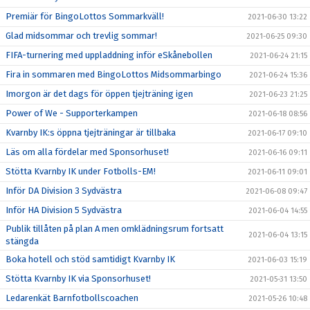
Premiär för BingoLottos Sommarkväll!
2021-06-30 13:22
Glad midsommar och trevlig sommar!
2021-06-25 09:30
FIFA-turnering med uppladdning inför eSkånebollen
2021-06-24 21:15
Fira in sommaren med BingoLottos Midsommarbingo
2021-06-24 15:36
Imorgon är det dags för öppen tjejträning igen
2021-06-23 21:25
Power of We - Supporterkampen
2021-06-18 08:56
Kvarnby IK:s öppna tjejträningar är tillbaka
2021-06-17 09:10
Läs om alla fördelar med Sponsorhuset!
2021-06-16 09:11
Stötta Kvarnby IK under Fotbolls-EM!
2021-06-11 09:01
Inför DA Division 3 Sydvästra
2021-06-08 09:47
Inför HA Division 5 Sydvästra
2021-06-04 14:55
Publik tillåten på plan A men omklädningsrum fortsatt
2021-06-04 13:15
stängda
Boka hotell och stöd samtidigt Kvarnby IK
2021-06-03 15:19
Stötta Kvarnby IK via Sponsorhuset!
2021-05-31 13:50
Ledarenkät Barnfotbollscoachen
2021-05-26 10:48