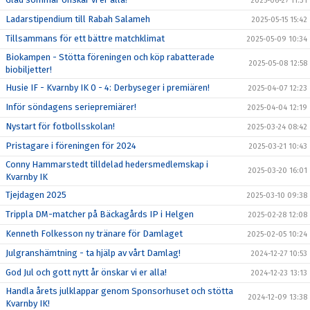
2025-06-27 11:31
Ladarstipendium till Rabah Salameh
2025-05-15 15:42
Tillsammans för ett bättre matchklimat
2025-05-09 10:34
Biokampen - Stötta föreningen och köp rabatterade
2025-05-08 12:58
biobiljetter!
Husie IF - Kvarnby IK 0 - 4: Derbyseger i premiären!
2025-04-07 12:23
Inför söndagens seriepremiärer!
2025-04-04 12:19
Nystart för fotbollsskolan!
2025-03-24 08:42
Pristagare i föreningen för 2024
2025-03-21 10:43
Conny Hammarstedt tilldelad hedersmedlemskap i
2025-03-20 16:01
Kvarnby IK
Tjejdagen 2025
2025-03-10 09:38
Trippla DM-matcher på Bäckagårds IP i Helgen
2025-02-28 12:08
Kenneth Folkesson ny tränare för Damlaget
2025-02-05 10:24
Julgranshämtning - ta hjälp av vårt Damlag!
2024-12-27 10:53
God Jul och gott nytt år önskar vi er alla!
2024-12-23 13:13
Handla årets julklappar genom Sponsorhuset och stötta
2024-12-09 13:38
Kvarnby IK!