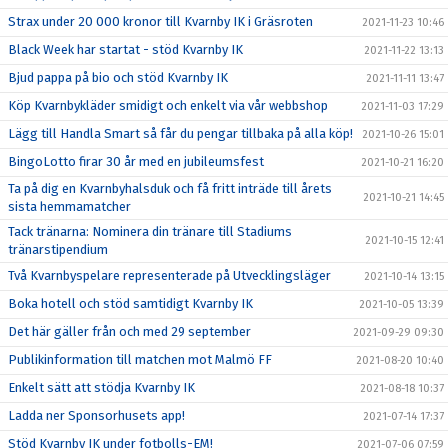
Strax under 20 000 kronor till Kvarnby IK i Gräsroten
2021-11-23 10:46
Black Week har startat - stöd Kvarnby IK
2021-11-22 13:13
Bjud pappa på bio och stöd Kvarnby IK
2021-11-11 13:47
Köp Kvarnbykläder smidigt och enkelt via vår webbshop
2021-11-03 17:29
Lägg till Handla Smart så får du pengar tillbaka på alla köp!
2021-10-26 15:01
BingoLotto firar 30 år med en jubileumsfest
2021-10-21 16:20
Ta på dig en Kvarnbyhalsduk och få fritt inträde till årets
2021-10-21 14:45
sista hemmamatcher
Tack tränarna: Nominera din tränare till Stadiums
2021-10-15 12:41
tränarstipendium
Två Kvarnbyspelare representerade på Utvecklingsläger
2021-10-14 13:15
Boka hotell och stöd samtidigt Kvarnby IK
2021-10-05 13:39
Det här gäller från och med 29 september
2021-09-29 09:30
Publikinformation till matchen mot Malmö FF
2021-08-20 10:40
Enkelt sätt att stödja Kvarnby IK
2021-08-18 10:37
Ladda ner Sponsorhusets app!
2021-07-14 17:37
Stöd Kvarnby IK under fotbolls-EM!
2021-07-06 07:59