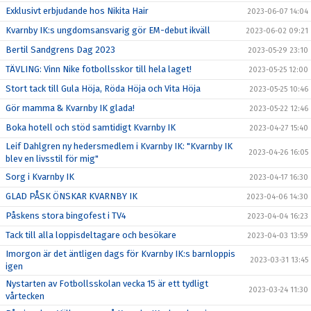
Exklusivt erbjudande hos Nikita Hair
2023-06-07 14:04
Kvarnby IK:s ungdomsansvarig gör EM-debut ikväll
2023-06-02 09:21
Bertil Sandgrens Dag 2023
2023-05-29 23:10
TÄVLING: Vinn Nike fotbollsskor till hela laget!
2023-05-25 12:00
Stort tack till Gula Höja, Röda Höja och Vita Höja
2023-05-25 10:46
Gör mamma & Kvarnby IK glada!
2023-05-22 12:46
Boka hotell och stöd samtidigt Kvarnby IK
2023-04-27 15:40
Leif Dahlgren ny hedersmedlem i Kvarnby IK: "Kvarnby IK
2023-04-26 16:05
blev en livsstil för mig"
Sorg i Kvarnby IK
2023-04-17 16:30
GLAD PÅSK ÖNSKAR KVARNBY IK
2023-04-06 14:30
Påskens stora bingofest i TV4
2023-04-04 16:23
Tack till alla loppisdeltagare och besökare
2023-04-03 13:59
Imorgon är det äntligen dags för Kvarnby IK:s barnloppis
2023-03-31 13:45
igen
Nystarten av Fotbollsskolan vecka 15 är ett tydligt
2023-03-24 11:30
vårtecken