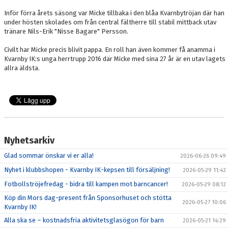
Inför förra årets säsong var Micke tillbaka i den blåa Kvarnbytröjan där han
under hösten skolades om från central fältherre till stabil mittback utav
tränare Nils-Erik "Nisse Bagare" Persson.
Civilt har Micke precis blivit pappa. En roll han även kommer få anamma i
Kvarnby IK:s unga herrtrupp 2016 där Micke med sina 27 år är en utav lagets
allra äldsta.
Nyhetsarkiv
Glad sommar önskar vi er alla!
2026-06-26 09:49
Nyhet i klubbshopen - Kvarnby IK-kepsen till försäljning!
2026-05-29 11:42
Fotbollströjefredag - bidra till kampen mot barncancer!
2026-05-29 08:12
Köp din Mors dag-present från Sponsorhuset och stötta
2026-05-27 10:06
Kvarnby IK!
Alla ska se – kostnadsfria aktivitetsglasögon för barn
2026-05-21 14:29