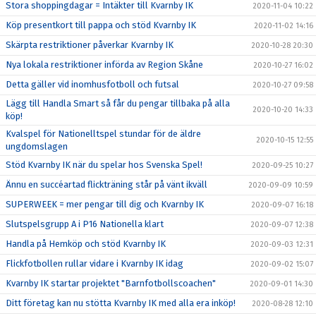
Stora shoppingdagar = Intäkter till Kvarnby IK
2020-11-04 10:22
Köp presentkort till pappa och stöd Kvarnby IK
2020-11-02 14:16
Skärpta restriktioner påverkar Kvarnby IK
2020-10-28 20:30
Nya lokala restriktioner införda av Region Skåne
2020-10-27 16:02
Detta gäller vid inomhusfotboll och futsal
2020-10-27 09:58
Lägg till Handla Smart så får du pengar tillbaka på alla
2020-10-20 14:33
köp!
Kvalspel för Nationelltspel stundar för de äldre
2020-10-15 12:55
ungdomslagen
Stöd Kvarnby IK när du spelar hos Svenska Spel!
2020-09-25 10:27
Ännu en succéartad flickträning står på vänt ikväll
2020-09-09 10:59
SUPERWEEK = mer pengar till dig och Kvarnby IK
2020-09-07 16:18
Slutspelsgrupp A i P16 Nationella klart
2020-09-07 12:38
Handla på Hemköp och stöd Kvarnby IK
2020-09-03 12:31
Flickfotbollen rullar vidare i Kvarnby IK idag
2020-09-02 15:07
Kvarnby IK startar projektet "Barnfotbollscoachen"
2020-09-01 14:30
Ditt företag kan nu stötta Kvarnby IK med alla era inköp!
2020-08-28 12:10