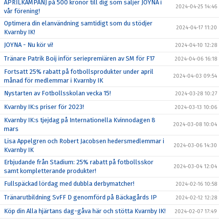
APRILKAMPANJ på 500 kronor till dig som säljer JOYNA i
2024-04-25 14:46
vår förening!
Optimera din elanvändning samtidigt som du stödjer
2024-04-17 11:20
Kvarnby IK!
JOYNA - Nu kör vi!
2024-04-10 12:28
Tränare Patrik Boij inför seriepremiären av SM för F17
2024-04-06 16:18
Fortsatt 25% rabatt på fotbollsprodukter under april
2024-04-03 09:54
månad för medlemmar i Kvarnby IK
Nystarten av Fotbollsskolan vecka 15!
2024-03-28 10:27
Kvarnby IK:s priser för 2023!
2024-03-13 10:06
Kvarnby IK:s tjejdag på Internationella Kvinnodagen 8
2024-03-08 10:04
mars
Lisa Appelgren och Robert Jacobsen hedersmedlemmar i
2024-03-06 14:30
Kvarnby IK
Erbjudande från Stadium: 25% rabatt på fotbollsskor
2024-03-04 12:04
samt kompletterande produkter!
Fullspäckad lördag med dubbla derbymatcher!
2024-02-16 10:58
Tränarutbildning SvFF D genomförd på Bäckagårds IP
2024-02-12 12:28
Köp din Alla hjärtans dag-gåva här och stötta Kvarnby IK!
2024-02-07 17:49