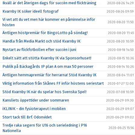
Ikväll är det återigen dags för succén med flickträning
2020-08-26 14:29
Kvarnby IK söker ideell fotograf
2020-08-26 09:59
Vi vet att du vet men här kommer en påminnelse inför
2020-08-20 11:50
hösten
Äntligen höstpremiär för BingoLotto på söndag!
2020-08-20 11:45
Handla från Media Markt och stöd Kvarnby IK
2020-08-20 10:59
Nystart av flickfotbollen efter succén i juni
2020-08-18 14:50
Enkelt sätt att stötta Kvarnby IK via Sponsorhuset!
2020-08-15 10:36
Publik på Bäckagårds IP plan A om max 50 personer
2020-08-14 10:26
Äntligen hemmapremiär för herrarna! Stöd Kvarnby IK
2020-08-04 11:01
Viktig information från Skånes FF inför höstens seriestart
2020-07-27 12:00
Stöd Kvarnby IK när du spelar hos Svenska Spel!
2020-07-08 10:59
Kansliets öppettider under sommaren
2020-06-29 09:30
iKLINIK - din fysioterapeut i mobilen
2020-06-29 09:07
Stort tack till Brf. Odonvidet
2020-06-29 09:02
Tredje raka segern för U16 och serieledning i P16
2020-06-25 15:56
Nationella