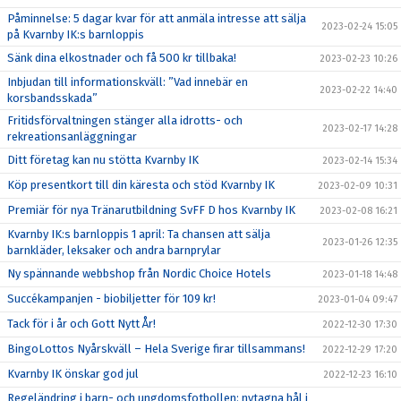
Påminnelse: 5 dagar kvar för att anmäla intresse att sälja
2023-02-24 15:05
på Kvarnby IK:s barnloppis
Sänk dina elkostnader och få 500 kr tillbaka!
2023-02-23 10:26
Inbjudan till informationskväll: ”Vad innebär en
2023-02-22 14:40
korsbandsskada”
Fritidsförvaltningen stänger alla idrotts- och
2023-02-17 14:28
rekreationsanläggningar
Ditt företag kan nu stötta Kvarnby IK
2023-02-14 15:34
Köp presentkort till din käresta och stöd Kvarnby IK
2023-02-09 10:31
Premiär för nya Tränarutbildning SvFF D hos Kvarnby IK
2023-02-08 16:21
Kvarnby IK:s barnloppis 1 april: Ta chansen att sälja
2023-01-26 12:35
barnkläder, leksaker och andra barnprylar
Ny spännande webbshop från Nordic Choice Hotels
2023-01-18 14:48
Succékampanjen - biobiljetter för 109 kr!
2023-01-04 09:47
Tack för i år och Gott Nytt År!
2022-12-30 17:30
BingoLottos Nyårskväll – Hela Sverige firar tillsammans!
2022-12-29 17:20
Kvarnby IK önskar god jul
2022-12-23 16:10
Regeländring i barn- och ungdomsfotbollen: nytagna hål i