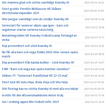
Gör mamma glad och stötta samtidigt Kvarnby IK
2021-05-24 14:22
Stort grattis Pernilla Nicklasson till Skånes
2021-05-20 13:09
Idrottsledarstipendier 2021
Vinn pengar samtidigt som du stödjer Kvarnby IK!
2021-05-18 12:48
Seriestart för seniorer skjuts upp igen - barn och
2021-05-12 15:18
ungdomar startar serierna nästa helg
Anmälningstiden till Kvarnby Fotbollscamp förlängd en
2021-05-07 17:17
vecka
Köp presentkort och stöd Kvarnby IK
2021-05-04 13:51
Nu får alla barn och unga födda 2002 eller senare spela
2021-04-29 18:15
match
Köp presentkort från kända butiker - stöd Kvarnby IK!
2021-04-29 14:37
FHM: "Barn och unga kan spela matcher utomhus"
2021-04-28 14:56
Skånes FF: "Seriestart framflyttad till 22-23 maj"
2021-04-26 16:26
Stort tack till Gula Höja, Röda Höja och Vita Höja
2021-04-22 10:20
Ditt företag kan nu stötta Kvarnby IK med alla era inköp!
2021-04-15 09:10
Grattis till den Allsvenskadebuten Anton Kralj
2021-04-13 13:16
Gör i ordning appen Min Fotboll inför 2021
2021-04-12 14:41