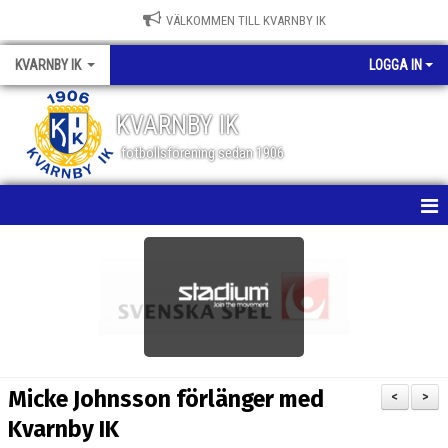
VÄLKOMMEN TILL KVARNBY IK
KVARNBY IK
LOGGA IN
KVARNBY IK
fotbollsförening sedan 1906
HEM
NYHETER
KALENDER
OM KLUBBEN
Micke Johnsson förlänger med
<
>
BILDGALLERI
Kvarnby IK