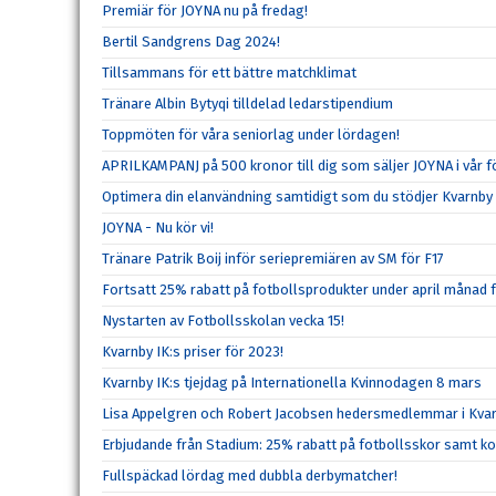
Premiär för JOYNA nu på fredag!
Bertil Sandgrens Dag 2024!
Tillsammans för ett bättre matchklimat
Tränare Albin Bytyqi tilldelad ledarstipendium
Toppmöten för våra seniorlag under lördagen!
APRILKAMPANJ på 500 kronor till dig som säljer JOYNA i vår f
Optimera din elanvändning samtidigt som du stödjer Kvarnby 
JOYNA - Nu kör vi!
Tränare Patrik Boij inför seriepremiären av SM för F17
Fortsatt 25% rabatt på fotbollsprodukter under april månad 
Nystarten av Fotbollsskolan vecka 15!
Kvarnby IK:s priser för 2023!
Kvarnby IK:s tjejdag på Internationella Kvinnodagen 8 mars
Lisa Appelgren och Robert Jacobsen hedersmedlemmar i Kvar
Erbjudande från Stadium: 25% rabatt på fotbollsskor samt k
Fullspäckad lördag med dubbla derbymatcher!