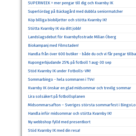
SUPERWEEK = mer pengar till dig och Kvarnby IK
Superlördag på Bäckagård med dubbla seniormatcher
Köp billiga biobiljetter och stötta Kvarnby IK!
Stötta Kvarnby IK via ditt jobb!
Landslagsdebut för Kvarnbyfostrade Milian Öberg
Biokampanj med Filmstaden!
Handla från över 600 butiker - både du och vi får pengar tillba
Kupongerbjudande 25% på fotboll 1 aug-30 sep
Stöd Kvarnby IK under Fotbolls-VM!
Sommarbingo - hela sommaren i TV4!
Kvarnby IK önskar en glad midsommar och trevlig sommar
Lira solsäkert på fotbollsplanen
Midsommarsafton – Sveriges största sommarfest i BingoLo
Handla inför midsommar och stötta Kvarnby IK!
Ny webbshop fylld med presentkort
Stöd Kvarnby IK med din resa!