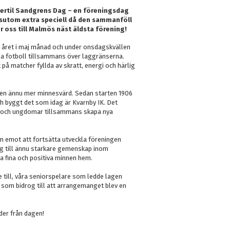
ertil Sandgrens Dag – en föreningsdag
ssutom extra speciell då den sammanföll
r oss till Malmös näst äldsta förening!
m året i maj månad och under onsdagskvällen
a fotboll tillsammans över laggränserna.
på matcher fyllda av skratt, energi och härlig
llen ännu mer minnesvärd. Sedan starten 1906
ch byggt det som idag är Kvarnby IK. Det
rn och ungdomar tillsammans skapa nya
m emot att fortsätta utveckla föreningen
g till ännu starkare gemenskap inom
a fina och positiva minnen hem.
te till, våra seniorspelare som ledde lagen
som bidrog till att arrangemanget blev en
lder från dagen!