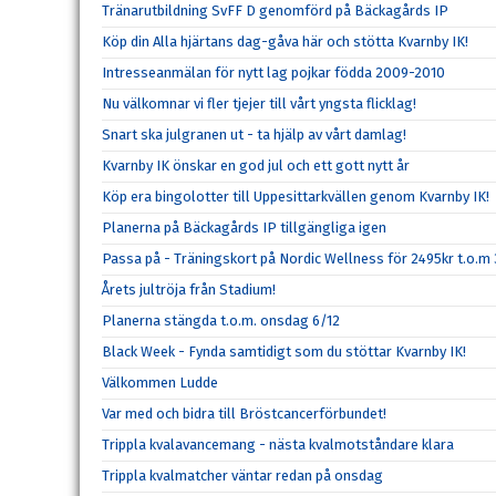
Tränarutbildning SvFF D genomförd på Bäckagårds IP
Köp din Alla hjärtans dag-gåva här och stötta Kvarnby IK!
Intresseanmälan för nytt lag pojkar födda 2009-2010
Nu välkomnar vi fler tjejer till vårt yngsta flicklag!
Snart ska julgranen ut - ta hjälp av vårt damlag!
Kvarnby IK önskar en god jul och ett gott nytt år
Köp era bingolotter till Uppesittarkvällen genom Kvarnby IK!
Planerna på Bäckagårds IP tillgängliga igen
Passa på - Träningskort på Nordic Wellness för 2495kr t.o.m
Årets jultröja från Stadium!
Planerna stängda t.o.m. onsdag 6/12
Black Week - Fynda samtidigt som du stöttar Kvarnby IK!
Välkommen Ludde
Var med och bidra till Bröstcancerförbundet!
Trippla kvalavancemang - nästa kvalmotståndare klara
Trippla kvalmatcher väntar redan på onsdag