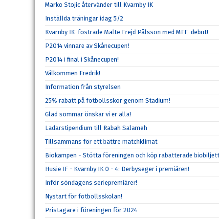
Marko Stojic återvänder till Kvarnby IK
Inställda träningar idag 5/2
Kvarnby IK-fostrade Malte Frejd Pålsson med MFF-debut!
P2014 vinnare av Skånecupen!
P2014 i final i Skånecupen!
Välkommen Fredrik!
Information från styrelsen
25% rabatt på fotbollsskor genom Stadium!
Glad sommar önskar vi er alla!
Ladarstipendium till Rabah Salameh
Tillsammans för ett bättre matchklimat
Biokampen - Stötta föreningen och köp rabatterade biobiljett
Husie IF - Kvarnby IK 0 - 4: Derbyseger i premiären!
Inför söndagens seriepremiärer!
Nystart för fotbollsskolan!
Pristagare i föreningen för 2024