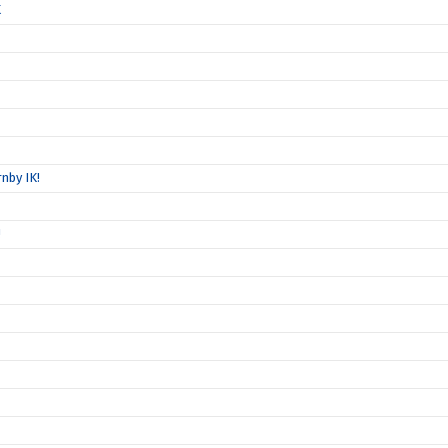
K
nby IK!
!