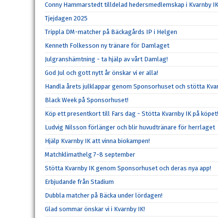
Conny Hammarstedt tilldelad hedersmedlemskap i Kvarnby I
Tjejdagen 2025
Trippla DM-matcher på Bäckagårds IP i Helgen
Kenneth Folkesson ny tränare för Damlaget
Julgranshämtning - ta hjälp av vårt Damlag!
God Jul och gott nytt år önskar vi er alla!
Handla årets julklappar genom Sponsorhuset och stötta Kvar
Black Week på Sponsorhuset!
Köp ett presentkort till Fars dag - Stötta Kvarnby IK på köpet
Ludvig Nilsson förlänger och blir huvudtränare för herrlaget
Hjälp Kvarnby IK att vinna biokampen!
Matchklimathelg 7-8 september
Stötta Kvarnby IK genom Sponsorhuset och deras nya app!
Erbjudande från Stadium
Dubbla matcher på Bäcka under lördagen!
Glad sommar önskar vi i Kvarnby IK!