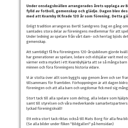
Under onsdagskvällen arrangerades årets upplaga av B
fylld av fotboll, gemenskap och glädje. Dagen blev de
med att Kvarnby IK firade 120 år som förening. Detta gö
Enligt tradition arrangeras Bertil Sandgrens Dag en gång o
samlades stora delar av föreningens medlemmar för att spel
Under ledning av spelare från vårt dam- och herrlag bjöds det 
gemenskap.
Att samtidigt få fira föreningens 120-årsjubileum gjorde kvä
har generationer av spelare, ledare och eldsjälar varit med o
värmer extra mycket i ett Kvarnbyhjärta att se så många ba
minnen och föra föreningens historia vidare.
Vi är stolta över allt som byggts upp genom åren och ser fra
tillsammans för framtiden. Förhoppningen är att dagen bidro
föreningen och att alla barn och ungdomar fick med sig mång
Stort tack till alla spelare som deltog, alla ledare som hjälp
samt till styrelsen och våra medverkande samarbetspartners 
lyckad föreningskväll!
Ett extra stort tack riktas också till Mats Borg för alla fina bi
(Se alla bilder under fliken "Bildgalleri" på hemsidan)