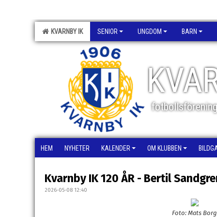
KVARNBY IK
SENIOR
UNGDOM
BARN
KVAR
fotbollsförenin
HEM
NYHETER
KALENDER
OM KLUBBEN
BILDG
Kvarnby IK 120 ÅR - Bertil Sandgr
2026-05-08 12:40
Foto: Mats Bor