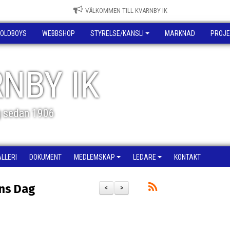
VÄLKOMMEN TILL KVARNBY IK
OLDBOYS
WEBBSHOP
STYRELSE/KANSLI
MARKNAD
PROJE
NBY IK
g sedan 1906
ALLERI
DOKUMENT
MEDLEMSKAP
LEDARE
KONTAKT
ens Dag
<
>
g