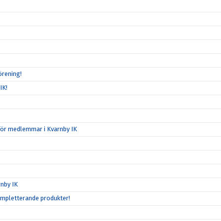
örening!
IK!
för medlemmar i Kvarnby IK
nby IK
ompletterande produkter!