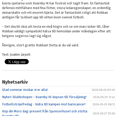
bästa spelarna som Kvarnby IK har fostrat och tagit fram. En fantastisk
defensiv mittfältare med fina fötter, stora ledaregenskaper, en ordentlig
vinnarskalle och ett enormt hjärta. Det är fantastiskt roligt att Robban
äntligen får ta klivet upp till eliten inom svensk fotboll.
- Det ska bli skoj att testa en nivå högre och se om man räcker till, låter
Robban väldigt sympatiskt hälsa till hemsidan under måndagen efter att
helgens segerrus lagt sig något.
Återigen, stort grattis Robban! Detta är du väl värd.
Text: Joakim Järpell
Nyhetsarkiv
Glad sommar önskar vi er alla!
2026-06-26 09:49
Nyhet i klubbshopen - Kvarnby IK-kepsen till försäljning!
2026-05-29 11:42
Fotbollströjefredag - bidra till kampen mot barncancer!
2026-05-29 08:12
Köp din Mors dag-present från Sponsorhuset och stötta
2026-05-27 10:06
Kvarnby IK!