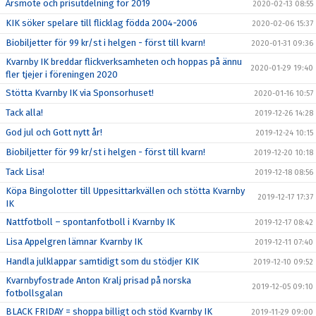
Årsmöte och prisutdelning för 2019
2020-02-13 08:55
KIK söker spelare till flicklag födda 2004-2006
2020-02-06 15:37
Biobiljetter för 99 kr/st i helgen - först till kvarn!
2020-01-31 09:36
Kvarnby IK breddar flickverksamheten och hoppas på ännu
2020-01-29 19:40
fler tjejer i föreningen 2020
Stötta Kvarnby IK via Sponsorhuset!
2020-01-16 10:57
Tack alla!
2019-12-26 14:28
God jul och Gott nytt år!
2019-12-24 10:15
Biobiljetter för 99 kr/st i helgen - först till kvarn!
2019-12-20 10:18
Tack Lisa!
2019-12-18 08:56
Köpa Bingolotter till Uppesittarkvällen och stötta Kvarnby
2019-12-17 17:37
IK
Nattfotboll – spontanfotboll i Kvarnby IK
2019-12-17 08:42
Lisa Appelgren lämnar Kvarnby IK
2019-12-11 07:40
Handla julklappar samtidigt som du stödjer KIK
2019-12-10 09:52
Kvarnbyfostrade Anton Kralj prisad på norska
2019-12-05 09:10
fotbollsgalan
BLACK FRIDAY = shoppa billigt och stöd Kvarnby IK
2019-11-29 09:00