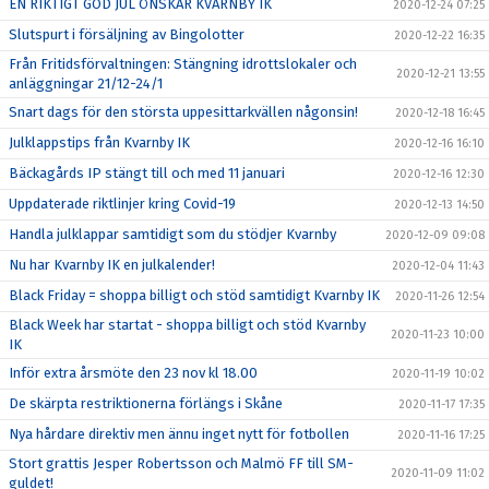
EN RIKTIGT GOD JUL ÖNSKAR KVARNBY IK
2020-12-24 07:25
Slutspurt i försäljning av Bingolotter
2020-12-22 16:35
Från Fritidsförvaltningen: Stängning idrottslokaler och
2020-12-21 13:55
anläggningar 21/12-24/1
Snart dags för den största uppesittarkvällen någonsin!
2020-12-18 16:45
Julklappstips från Kvarnby IK
2020-12-16 16:10
Bäckagårds IP stängt till och med 11 januari
2020-12-16 12:30
Uppdaterade riktlinjer kring Covid-19
2020-12-13 14:50
Handla julklappar samtidigt som du stödjer Kvarnby
2020-12-09 09:08
Nu har Kvarnby IK en julkalender!
2020-12-04 11:43
Black Friday = shoppa billigt och stöd samtidigt Kvarnby IK
2020-11-26 12:54
Black Week har startat - shoppa billigt och stöd Kvarnby
2020-11-23 10:00
IK
Inför extra årsmöte den 23 nov kl 18.00
2020-11-19 10:02
De skärpta restriktionerna förlängs i Skåne
2020-11-17 17:35
Nya hårdare direktiv men ännu inget nytt för fotbollen
2020-11-16 17:25
Stort grattis Jesper Robertsson och Malmö FF till SM-
2020-11-09 11:02
guldet!