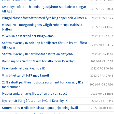
2022-10-31 09:05
Kvarnbyprofiler och landslagsstjärnor samlade in pengar
2022-10-28 10:51
till ALS
Bingokalaset fortsätter med fyra bingospel och Wilmer X
2022-10-27 08:24
Missa INTE morgondagens välgörenhetscup i Baltiska
2022-10-21 18:45
Hallen
Vilken kalasstart på ett Bingokalas!
2022-10-19 10:32
Stötta Kvarnby IK och köp biobiljetter för 105 kr/st - först
2022-10-13 11:04
till kvarn!
Stötta Kvarnby IK helt kostnadsfritt via ditt jobb!
2022-10-04 11:07
Kampanj hos Sector Alarm för alla inom Kvarnby
2022-09-29 10:58
Få en biobiljett via Kvarnby IK
2022-09-22 10:30
Vinn biljetter till MFF med laget!
2022-09-13 09:48
25% rabatt på Nikes fotbollssortiment för Kvarnby IK:s
2022-09-08 09:50
medlemmar
Höstpremiären av gåfotbollen blev en succé
2022-09-01 15:05
Nypremiär för gåfotbollen ikväll i Kvarnby IK
2022-08-31 14:44
Sommarens tredje och sista öppna tjejträning ikväll
2022-08-30 15:05