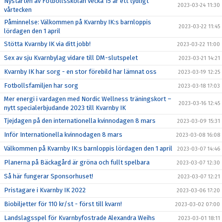
Nystarten av Fotbollsskolan vecka 15 är ett tydligt
2023-03-24 11:30
vårtecken
Påminnelse: Välkommen på Kvarnby IK:s barnloppis
2023-03-22 11:45
lördagen den 1 april
Stötta Kvarnby IK via ditt jobb!
2023-03-22 11:00
Sex av sju Kvarnbylag vidare till DM-slutspelet
2023-03-21 14:21
Kvarnby IK har sorg - en stor förebild har lämnat oss
2023-03-19 12:25
Fotbollsfamiljen har sorg
2023-03-18 17:03
Mer energi i vardagen med Nordic Wellness träningskort –
2023-03-16 12:45
nytt specialerbjudande 2023 till Kvarnby IK
Tjejdagen på den internationella kvinnodagen 8 mars
2023-03-09 15:31
Inför Internationella kvinnodagen 8 mars
2023-03-08 16:08
Välkommen på Kvarnby IK:s barnloppis lördagen den 1 april
2023-03-07 14:46
Planerna på Bäckagård är gröna och fullt spelbara
2023-03-07 12:30
Så här fungerar Sponsorhuset!
2023-03-07 12:21
Pristagare i Kvarnby IK 2022
2023-03-06 17:20
Biobiljetter för 110 kr/st - först till kvarn!
2023-03-02 07:00
Landslagsspel för Kvarnbyfostrade Alexandra Weihs
2023-03-01 18:11