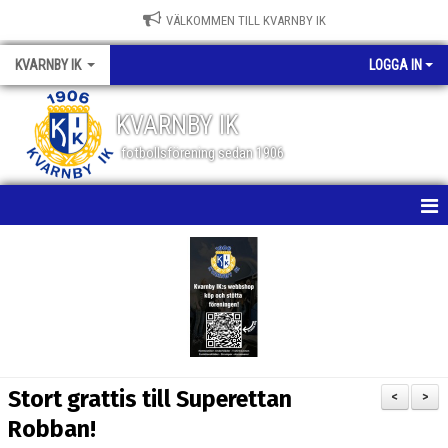
VÄLKOMMEN TILL KVARNBY IK
KVARNBY IK
LOGGA IN
KVARNBY IK
fotbollsförening sedan 1906
HEM
NYHETER
KALENDER
OM KLUBBEN
Stort grattis till Superettan
<
>
BILDGALLERI
Robban!