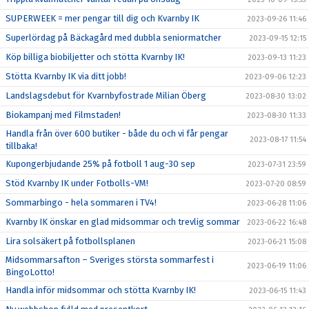
SUPERWEEK = mer pengar till dig och Kvarnby IK
2023-09-26 11:46
Superlördag på Bäckagård med dubbla seniormatcher
2023-09-15 12:15
Köp billiga biobiljetter och stötta Kvarnby IK!
2023-09-13 11:23
Stötta Kvarnby IK via ditt jobb!
2023-09-06 12:23
Landslagsdebut för Kvarnbyfostrade Milian Öberg
2023-08-30 13:02
Biokampanj med Filmstaden!
2023-08-30 11:33
Handla från över 600 butiker - både du och vi får pengar
2023-08-17 11:54
tillbaka!
Kupongerbjudande 25% på fotboll 1 aug-30 sep
2023-07-31 23:59
Stöd Kvarnby IK under Fotbolls-VM!
2023-07-20 08:59
Sommarbingo - hela sommaren i TV4!
2023-06-28 11:06
Kvarnby IK önskar en glad midsommar och trevlig sommar
2023-06-22 16:48
Lira solsäkert på fotbollsplanen
2023-06-21 15:08
Midsommarsafton – Sveriges största sommarfest i
2023-06-19 11:06
BingoLotto!
Handla inför midsommar och stötta Kvarnby IK!
2023-06-15 11:43