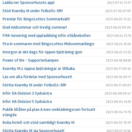
Ladda ner Sponsorhusets app!
2021-07-14 17:37
Stöd Kvarnby IK under fotbolls-EM!
2021-07-06 07:59
Premiär för BingoLottos Sommarkväll!
2021-06-30 13:22
Glad midsommar och trevlig sommar!
2021-06-25 09:30
FIFA-turnering med uppladdning inför eSkånebollen
2021-06-24 21:15
Fira in sommaren med BingoLottos Midsommarbingo
2021-06-24 15:36
Imorgon är det dags för öppen tjejträning igen
2021-06-23 21:25
Power of We - Supporterkampen
2021-06-18 08:56
Kvarnby IK:s öppna tjejträningar är tillbaka
2021-06-17 09:10
Läs om alla fördelar med Sponsorhuset!
2021-06-16 09:11
Stötta Kvarnby IK under Fotbolls-EM!
2021-06-11 09:01
Inför DA Division 3 Sydvästra
2021-06-08 09:47
Inför HA Division 5 Sydvästra
2021-06-04 14:55
Publik tillåten på plan A men omklädningsrum fortsatt
2021-06-04 13:15
stängda
Boka hotell och stöd samtidigt Kvarnby IK
2021-06-03 15:19
Stötta Kvarnby IK via Sponsorhuset!
2021-05-31 13:50