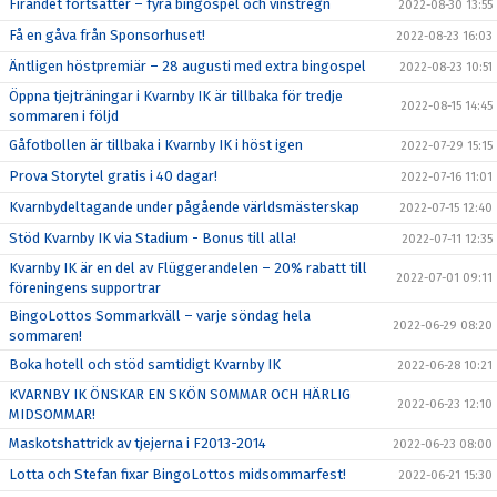
Firandet fortsätter – fyra bingospel och vinstregn
2022-08-30 13:55
Få en gåva från Sponsorhuset!
2022-08-23 16:03
Äntligen höstpremiär – 28 augusti med extra bingospel
2022-08-23 10:51
Öppna tjejträningar i Kvarnby IK är tillbaka för tredje
2022-08-15 14:45
sommaren i följd
Gåfotbollen är tillbaka i Kvarnby IK i höst igen
2022-07-29 15:15
Prova Storytel gratis i 40 dagar!
2022-07-16 11:01
Kvarnbydeltagande under pågående världsmästerskap
2022-07-15 12:40
Stöd Kvarnby IK via Stadium - Bonus till alla!
2022-07-11 12:35
Kvarnby IK är en del av Flüggerandelen – 20% rabatt till
2022-07-01 09:11
föreningens supportrar
BingoLottos Sommarkväll – varje söndag hela
2022-06-29 08:20
sommaren!
Boka hotell och stöd samtidigt Kvarnby IK
2022-06-28 10:21
KVARNBY IK ÖNSKAR EN SKÖN SOMMAR OCH HÄRLIG
2022-06-23 12:10
MIDSOMMAR!
Maskotshattrick av tjejerna i F2013-2014
2022-06-23 08:00
Lotta och Stefan fixar BingoLottos midsommarfest!
2022-06-21 15:30