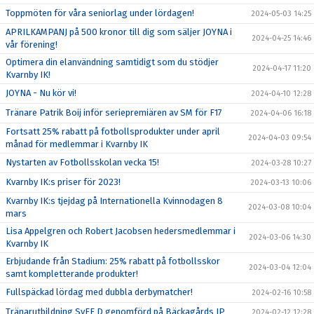
Toppmöten för våra seniorlag under lördagen!
2024-05-03 14:25
APRILKAMPANJ på 500 kronor till dig som säljer JOYNA i
2024-04-25 14:46
vår förening!
Optimera din elanvändning samtidigt som du stödjer
2024-04-17 11:20
Kvarnby IK!
JOYNA - Nu kör vi!
2024-04-10 12:28
Tränare Patrik Boij inför seriepremiären av SM för F17
2024-04-06 16:18
Fortsatt 25% rabatt på fotbollsprodukter under april
2024-04-03 09:54
månad för medlemmar i Kvarnby IK
Nystarten av Fotbollsskolan vecka 15!
2024-03-28 10:27
Kvarnby IK:s priser för 2023!
2024-03-13 10:06
Kvarnby IK:s tjejdag på Internationella Kvinnodagen 8
2024-03-08 10:04
mars
Lisa Appelgren och Robert Jacobsen hedersmedlemmar i
2024-03-06 14:30
Kvarnby IK
Erbjudande från Stadium: 25% rabatt på fotbollsskor
2024-03-04 12:04
samt kompletterande produkter!
Fullspäckad lördag med dubbla derbymatcher!
2024-02-16 10:58
Tränarutbildning SvFF D genomförd på Bäckagårds IP
2024-02-12 12:28