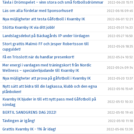
Tävla i Drömspelet – vinn stora och små fotbollsdrömmar
2022-06-20 15:11
Läs om alla fördelar med Sponsorhuset!
2022-06-16 09:45
Nya möjligheter att testa Gåfotboll i Kvarnby IK
2022-06-01 12:21
Stötta Kvarnby IK via ditt jobb!
2022-05-31 14:33
Landslagsdebut på Bäckagårds IP under lördagen
2022-05-27 16:50
Stort grattis Malmö FF och Jesper Robertsson till
2022-05-26 18:35
cupguldet!
Få en Trisslott när du handlar presenkort!
2022-05-24 10:52
Mer energi i vardagen med träningskort från Nordic
2022-05-24 09:14
Wellness – specialerbjudande till Kvarnby IK
Nya möjligheter att prova på gåfotboll i Kvarnby IK
2022-05-20 13:57
Nytt sätt att bidra till din lagkassa, klubb och den egna
2022-05-16 15:49
plånboken!
Kvarnby IK bjuder in till ett nytt pass med Gåfotboll på
2022-05-13 10:33
söndag
BERTIL SANDGRENS DAG 2022!
2022-05-10 19:45
Tävlingen är igång!
2022-05-10 11:18
Grattis Kvarnby IK - 116 år idag!
2022-05-06 13:30