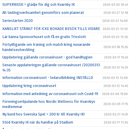
SUPERWEEK = glädje för dig och Kvarnby IK
2020-03-30 10:41
All tävlingsverksamhet genomförs som planerat
2020-03-27 12:18
Seriestarten 2020
2020-03-23 14:00
KANSLIET STÄNGT FÖR ICKE BOKADE BESÖK TILLS VIDARE
2020-03-23 13:30
Lär känna Sponsorhuset och få en gratis Trisslott
2020-03-23 13:26
Förtydligande om träning och match kring nuvarande
2020-03-18 15:26
händelseutveckling
Uppdatering gällande coronaviruset - god handhygien
2020-03-17 15:45
Senaste uppdateringen gällande coronaviruset /20200313
2020-03-13 14:35
14:35
Information coronaviruset - ledarutbildning INSTÄLLD
2020-03-13 12:00
Uppdatering kring coronaviruset
2020-03-12 14:45
Information med anledning av coronaviruset och Covid-19
2020-03-06 15:00
Föreningserbjudande hos Nordic Wellness för Kvarnbys
2020-03-05 17:15
medlemmar
Ny kund hos Svenska Spel = 200 kr till Kvarnby IK!
2020-02-21 14:51
Stöd Kvarnby IK när du handlar på Stadium
2020-02-17 17:36