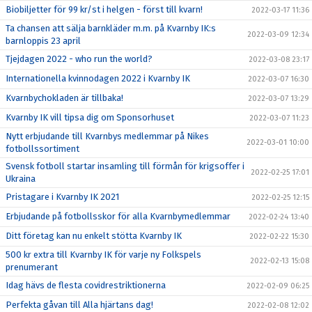
Biobiljetter för 99 kr/st i helgen - först till kvarn!
2022-03-17 11:36
Ta chansen att sälja barnkläder m.m. på Kvarnby IK:s
2022-03-09 12:34
barnloppis 23 april
Tjejdagen 2022 - who run the world?
2022-03-08 23:17
Internationella kvinnodagen 2022 i Kvarnby IK
2022-03-07 16:30
Kvarnbychokladen är tillbaka!
2022-03-07 13:29
Kvarnby IK vill tipsa dig om Sponsorhuset
2022-03-07 11:23
Nytt erbjudande till Kvarnbys medlemmar på Nikes
2022-03-01 10:00
fotbollssortiment
Svensk fotboll startar insamling till förmån för krigsoffer i
2022-02-25 17:01
Ukraina
Pristagare i Kvarnby IK 2021
2022-02-25 12:15
Erbjudande på fotbollsskor för alla Kvarnbymedlemmar
2022-02-24 13:40
Ditt företag kan nu enkelt stötta Kvarnby IK
2022-02-22 15:30
500 kr extra till Kvarnby IK för varje ny Folkspels
2022-02-13 15:08
prenumerant
Idag hävs de flesta covidrestriktionerna
2022-02-09 06:25
Perfekta gåvan till Alla hjärtans dag!
2022-02-08 12:02