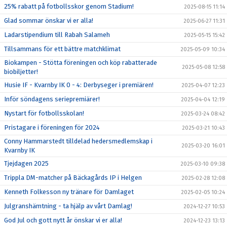
25% rabatt på fotbollsskor genom Stadium!
2025-08-15 11:14
Glad sommar önskar vi er alla!
2025-06-27 11:31
Ladarstipendium till Rabah Salameh
2025-05-15 15:42
Tillsammans för ett bättre matchklimat
2025-05-09 10:34
Biokampen - Stötta föreningen och köp rabatterade
2025-05-08 12:58
biobiljetter!
Husie IF - Kvarnby IK 0 - 4: Derbyseger i premiären!
2025-04-07 12:23
Inför söndagens seriepremiärer!
2025-04-04 12:19
Nystart för fotbollsskolan!
2025-03-24 08:42
Pristagare i föreningen för 2024
2025-03-21 10:43
Conny Hammarstedt tilldelad hedersmedlemskap i
2025-03-20 16:01
Kvarnby IK
Tjejdagen 2025
2025-03-10 09:38
Trippla DM-matcher på Bäckagårds IP i Helgen
2025-02-28 12:08
Kenneth Folkesson ny tränare för Damlaget
2025-02-05 10:24
Julgranshämtning - ta hjälp av vårt Damlag!
2024-12-27 10:53
God Jul och gott nytt år önskar vi er alla!
2024-12-23 13:13