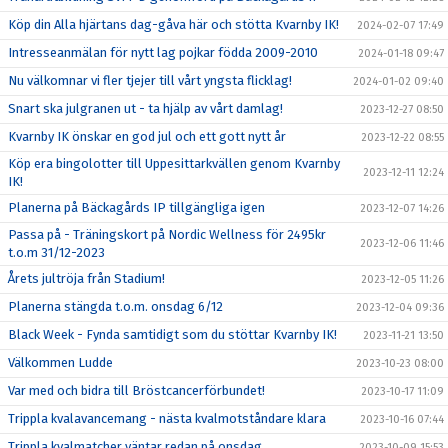
Köp din Alla hjärtans dag-gåva här och stötta Kvarnby IK!
2024-02-07 17:49
Intresseanmälan för nytt lag pojkar födda 2009-2010
2024-01-18 09:47
Nu välkomnar vi fler tjejer till vårt yngsta flicklag!
2024-01-02 09:40
Snart ska julgranen ut - ta hjälp av vårt damlag!
2023-12-27 08:50
Kvarnby IK önskar en god jul och ett gott nytt år
2023-12-22 08:55
Köp era bingolotter till Uppesittarkvällen genom Kvarnby
2023-12-11 12:24
IK!
Planerna på Bäckagårds IP tillgängliga igen
2023-12-07 14:26
Passa på - Träningskort på Nordic Wellness för 2495kr
2023-12-06 11:46
t.o.m 31/12-2023
Årets jultröja från Stadium!
2023-12-05 11:26
Planerna stängda t.o.m. onsdag 6/12
2023-12-04 09:36
Black Week - Fynda samtidigt som du stöttar Kvarnby IK!
2023-11-21 13:50
Välkommen Ludde
2023-10-23 08:00
Var med och bidra till Bröstcancerförbundet!
2023-10-17 11:09
Trippla kvalavancemang - nästa kvalmotståndare klara
2023-10-16 07:44
Trippla kvalmatcher väntar redan på onsdag
2023-10-09 15:53