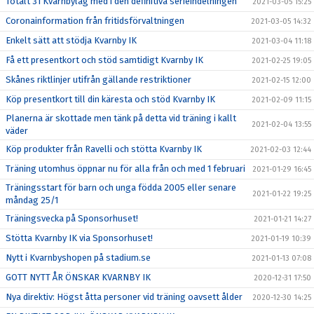
Totalt 31 Kvarnbylag med i den definitiva serieindelningen
2021-03-05 15:25
Coronainformation från fritidsförvaltningen
2021-03-05 14:32
Enkelt sätt att stödja Kvarnby IK
2021-03-04 11:18
Få ett presentkort och stöd samtidigt Kvarnby IK
2021-02-25 19:05
Skånes riktlinjer utifrån gällande restriktioner
2021-02-15 12:00
Köp presentkort till din käresta och stöd Kvarnby IK
2021-02-09 11:15
Planerna är skottade men tänk på detta vid träning i kallt
2021-02-04 13:55
väder
Köp produkter från Ravelli och stötta Kvarnby IK
2021-02-03 12:44
Träning utomhus öppnar nu för alla från och med 1 februari
2021-01-29 16:45
Träningsstart för barn och unga födda 2005 eller senare
2021-01-22 19:25
måndag 25/1
Träningsvecka på Sponsorhuset!
2021-01-21 14:27
Stötta Kvarnby IK via Sponsorhuset!
2021-01-19 10:39
Nytt i Kvarnbyshopen på stadium.se
2021-01-13 07:08
GOTT NYTT ÅR ÖNSKAR KVARNBY IK
2020-12-31 17:50
Nya direktiv: Högst åtta personer vid träning oavsett ålder
2020-12-30 14:25