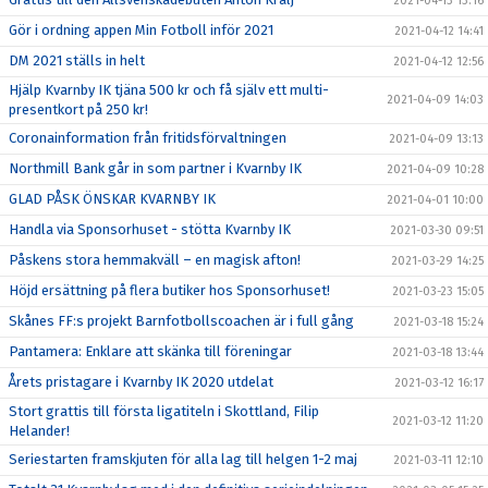
2021-04-13 13:16
Gör i ordning appen Min Fotboll inför 2021
2021-04-12 14:41
DM 2021 ställs in helt
2021-04-12 12:56
Hjälp Kvarnby IK tjäna 500 kr och få själv ett multi-
2021-04-09 14:03
presentkort på 250 kr!
Coronainformation från fritidsförvaltningen
2021-04-09 13:13
Northmill Bank går in som partner i Kvarnby IK
2021-04-09 10:28
GLAD PÅSK ÖNSKAR KVARNBY IK
2021-04-01 10:00
Handla via Sponsorhuset - stötta Kvarnby IK
2021-03-30 09:51
Påskens stora hemmakväll – en magisk afton!
2021-03-29 14:25
Höjd ersättning på flera butiker hos Sponsorhuset!
2021-03-23 15:05
Skånes FF:s projekt Barnfotbollscoachen är i full gång
2021-03-18 15:24
Pantamera: Enklare att skänka till föreningar
2021-03-18 13:44
Årets pristagare i Kvarnby IK 2020 utdelat
2021-03-12 16:17
Stort grattis till första ligatiteln i Skottland, Filip
2021-03-12 11:20
Helander!
Seriestarten framskjuten för alla lag till helgen 1-2 maj
2021-03-11 12:10