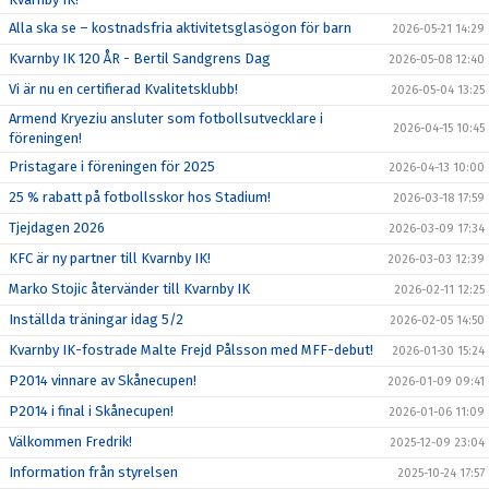
Alla ska se – kostnadsfria aktivitetsglasögon för barn
2026-05-21 14:29
Kvarnby IK 120 ÅR - Bertil Sandgrens Dag
2026-05-08 12:40
Vi är nu en certifierad Kvalitetsklubb!
2026-05-04 13:25
Armend Kryeziu ansluter som fotbollsutvecklare i
2026-04-15 10:45
föreningen!
Pristagare i föreningen för 2025
2026-04-13 10:00
25 % rabatt på fotbollsskor hos Stadium!
2026-03-18 17:59
Tjejdagen 2026
2026-03-09 17:34
KFC är ny partner till Kvarnby IK!
2026-03-03 12:39
Marko Stojic återvänder till Kvarnby IK
2026-02-11 12:25
Inställda träningar idag 5/2
2026-02-05 14:50
Kvarnby IK-fostrade Malte Frejd Pålsson med MFF-debut!
2026-01-30 15:24
P2014 vinnare av Skånecupen!
2026-01-09 09:41
P2014 i final i Skånecupen!
2026-01-06 11:09
Välkommen Fredrik!
2025-12-09 23:04
Information från styrelsen
2025-10-24 17:57