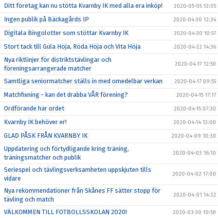
Ditt företag kan nu stötta Kvarnby IK med alla era inköp!
2020-05-05 13:05
Ingen publik på Bäckagårds IP
2020-04-30 12:34
Digitala Bingolotter som stöttar Kvarnby IK
2020-04-30 10:57
Stort tack till Gula Höja, Röda Höja och Vita Höja
2020-04-22 14:36
Nya riktlinjer för distriktstävlingar och
2020-04-17 12:50
föreningsarrangerade matcher
Samtliga seniormatcher ställs in med omedelbar verkan
2020-04-17 09:55
Matchfixning - kan det drabba VÅR förening?
2020-04-15 17:17
Ordförande har ordet
2020-04-15 07:30
Kvarnby IK behöver er!
2020-04-14 13:00
GLAD PÅSK FRÅN KVARNBY IK
2020-04-09 10:30
Uppdatering och förtydligande kring träning,
2020-04-03 16:10
träningsmatcher och publik
Seriespel och tävlingsverksamheten uppskjuten tills
2020-04-02 17:00
vidare
Nya rekommendationer från Skånes FF sätter stopp för
2020-04-01 14:32
tävling och match
VÄLKOMMEN TILL FOTBOLLSSKOLAN 2020!
2020-03-30 10:50