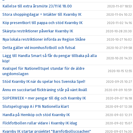
Kallelse till extra årsmöte 23/11 kl 18.00
2020-11-07 18:53
Stora shoppingdagar = Intäkter till Kvarnby IK
2020-11-04 10:22
Köp presentkort till pappa och stöd Kvarnby IK
2020-11-02 14:16
Skärpta restriktioner påverkar Kvarnby IK
2020-10-28 20:30
Nya lokala restriktioner införda av Region Skåne
2020-10-27 16:02
Detta gäller vid inomhusfotboll och futsal
2020-10-27 09:58
Lägg till Handla Smart så får du pengar tillbaka på alla
2020-10-20 14:33
köp!
Kvalspel för Nationelltspel stundar för de äldre
2020-10-15 12:55
ungdomslagen
Stöd Kvarnby IK när du spelar hos Svenska Spel!
2020-09-25 10:27
Ännu en succéartad flickträning står på vänt ikväll
2020-09-09 10:59
SUPERWEEK = mer pengar till dig och Kvarnby IK
2020-09-07 16:18
Slutspelsgrupp A i P16 Nationella klart
2020-09-07 12:38
Handla på Hemköp och stöd Kvarnby IK
2020-09-03 12:31
Flickfotbollen rullar vidare i Kvarnby IK idag
2020-09-02 15:07
Kvarnby IK startar projektet "Barnfotbollscoachen"
2020-09-01 14:30