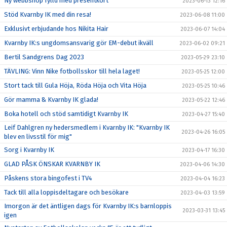
Ny webbshop fylld med presentkort
2023-06-13 12:16
Stöd Kvarnby IK med din resa!
2023-06-08 11:00
Exklusivt erbjudande hos Nikita Hair
2023-06-07 14:04
Kvarnby IK:s ungdomsansvarig gör EM-debut ikväll
2023-06-02 09:21
Bertil Sandgrens Dag 2023
2023-05-29 23:10
TÄVLING: Vinn Nike fotbollsskor till hela laget!
2023-05-25 12:00
Stort tack till Gula Höja, Röda Höja och Vita Höja
2023-05-25 10:46
Gör mamma & Kvarnby IK glada!
2023-05-22 12:46
Boka hotell och stöd samtidigt Kvarnby IK
2023-04-27 15:40
Leif Dahlgren ny hedersmedlem i Kvarnby IK: "Kvarnby IK
2023-04-26 16:05
blev en livsstil för mig"
Sorg i Kvarnby IK
2023-04-17 16:30
GLAD PÅSK ÖNSKAR KVARNBY IK
2023-04-06 14:30
Påskens stora bingofest i TV4
2023-04-04 16:23
Tack till alla loppisdeltagare och besökare
2023-04-03 13:59
Imorgon är det äntligen dags för Kvarnby IK:s barnloppis
2023-03-31 13:45
igen