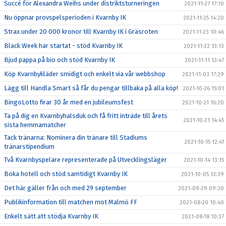
Succé för Alexandra Weihs under distriktsturneringen
2021-11-27 17:10
Nu öppnar provspelsperioden i Kvarnby IK
2021-11-25 14:20
Strax under 20 000 kronor till Kvarnby IK i Gräsroten
2021-11-23 10:46
Black Week har startat - stöd Kvarnby IK
2021-11-22 13:13
Bjud pappa på bio och stöd Kvarnby IK
2021-11-11 13:47
Köp Kvarnbykläder smidigt och enkelt via vår webbshop
2021-11-03 17:29
Lägg till Handla Smart så får du pengar tillbaka på alla köp!
2021-10-26 15:01
BingoLotto firar 30 år med en jubileumsfest
2021-10-21 16:20
Ta på dig en Kvarnbyhalsduk och få fritt inträde till årets
2021-10-21 14:45
sista hemmamatcher
Tack tränarna: Nominera din tränare till Stadiums
2021-10-15 12:41
tränarstipendium
Två Kvarnbyspelare representerade på Utvecklingsläger
2021-10-14 13:15
Boka hotell och stöd samtidigt Kvarnby IK
2021-10-05 13:39
Det här gäller från och med 29 september
2021-09-29 09:30
Publikinformation till matchen mot Malmö FF
2021-08-20 10:40
Enkelt sätt att stödja Kvarnby IK
2021-08-18 10:37