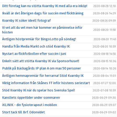
Ditt företag kan nu stötta Kvarnby IK med alla era inköp!
2020-08-28 12:10
Ikväll är det återigen dags för succén med flickträning
2020-08-26 14:29
Kvarnby IK söker ideell fotograf
2020-08-26 09:59
Vi vet att du vet men här kommer en påminnelse inför
2020-08-20 11:50
hösten
Äntligen höstpremiär för BingoLotto på söndag!
2020-08-20 11:45
Handla från Media Markt och stöd Kvarnby IK
2020-08-20 10:59
Nystart av flickfotbollen efter succén i juni
2020-08-18 14:50
Enkelt sätt att stötta Kvarnby IK via Sponsorhuset!
2020-08-15 10:36
Publik på Bäckagårds IP plan A om max 50 personer
2020-08-14 10:26
Äntligen hemmapremiär för herrarna! Stöd Kvarnby IK
2020-08-04 11:01
Viktig information från Skånes FF inför höstens seriestart
2020-07-27 12:00
Stöd Kvarnby IK när du spelar hos Svenska Spel!
2020-07-08 10:59
Kansliets öppettider under sommaren
2020-06-29 09:30
iKLINIK - din fysioterapeut i mobilen
2020-06-29 09:07
Stort tack till Brf. Odonvidet
2020-06-29 09:02