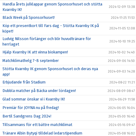
Handla årets julklappar genom Sponsorhuset och stötta
2024-12-09 13:38
Kvarnby IK!
Black Week på Sponsorhuset!
2024-11-25 11:53
Köp ett presentkort till Fars dag - Stötta Kvarnby IK på
2024-11-05 12:08
köpet!
Ludvig Nilsson förlänger och blir huvudtränare för
2024-10-10 19:25
herrlaget
Hjälp Kvarnby IK att vinna biokampen!
2024-10-02 14:40
Matchklimathelg 7-8 september
2024-09-06 14:50
Stötta Kvarnby IK genom Sponsorhuset och deras nya
2024-09-03 14:28
app!
Erbjudande från Stadium
2024-08-22 11:21
Dubbla matcher på Bäcka under lördagen!
2024-08-09 08:47
Glad sommar önskar vi i Kvarnby IK!
2024-06-29 11:58
Premiär för JOYNA nu på fredag!
2024-06-05 16:04
Bertil Sandgrens Dag 2024!
2024-05-30 16:40
Tillsammans för ett bättre matchklimat
2024-05-16 09:47
Tränare Albin Bytyqi tilldelad ledarstipendium
2024-05-08 16:02