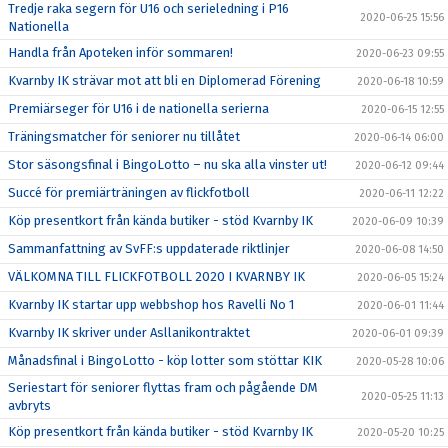
Tredje raka segern för U16 och serieledning i P16
2020-06-25 15:56
Nationella
Handla från Apoteken inför sommaren!
2020-06-23 09:55
Kvarnby IK strävar mot att bli en Diplomerad Förening
2020-06-18 10:59
Premiärseger för U16 i de nationella serierna
2020-06-15 12:55
Träningsmatcher för seniorer nu tillåtet
2020-06-14 06:00
Stor säsongsfinal i BingoLotto – nu ska alla vinster ut!
2020-06-12 09:44
Succé för premiärträningen av flickfotboll
2020-06-11 12:22
Köp presentkort från kända butiker - stöd Kvarnby IK
2020-06-09 10:39
Sammanfattning av SvFF:s uppdaterade riktlinjer
2020-06-08 14:50
VÄLKOMNA TILL FLICKFOTBOLL 2020 I KVARNBY IK
2020-06-05 15:24
Kvarnby IK startar upp webbshop hos Ravelli No 1
2020-06-01 11:44
Kvarnby IK skriver under Asllanikontraktet
2020-06-01 09:39
Månadsfinal i BingoLotto - köp lotter som stöttar KIK
2020-05-28 10:06
Seriestart för seniorer flyttas fram och pågående DM
2020-05-25 11:13
avbryts
Köp presentkort från kända butiker - stöd Kvarnby IK
2020-05-20 10:25