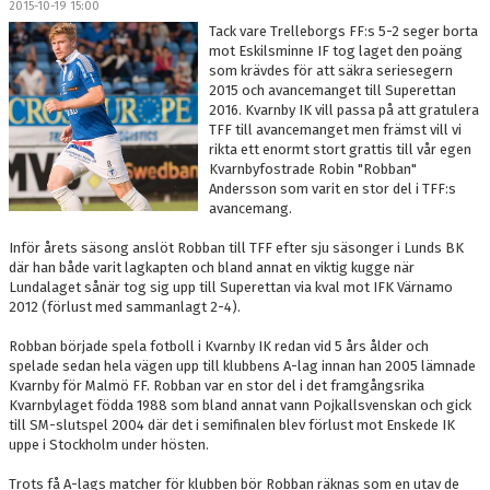
2015-10-19 15:00
DOKUMENT
Tack vare Trelleborgs FF:s 5-2 seger borta
mot Eskilsminne IF tog laget den poäng
MEDLEMSKAP
som krävdes för att säkra seriesegern
2015 och avancemanget till Superettan
2016. Kvarnby IK vill passa på att gratulera
LEDARE
TFF till avancemanget men främst vill vi
rikta ett enormt stort grattis till vår egen
KONTAKT
Kvarnbyfostrade Robin "Robban"
Andersson som varit en stor del i TFF:s
avancemang.
Inför årets säsong anslöt Robban till TFF efter sju säsonger i Lunds BK
där han både varit lagkapten och bland annat en viktig kugge när
Lundalaget sånär tog sig upp till Superettan via kval mot IFK Värnamo
2012 (förlust med sammanlagt 2-4).
Robban började spela fotboll i Kvarnby IK redan vid 5 års ålder och
spelade sedan hela vägen upp till klubbens A-lag innan han 2005 lämnade
Kvarnby för Malmö FF. Robban var en stor del i det framgångsrika
Kvarnbylaget födda 1988 som bland annat vann Pojkallsvenskan och gick
till SM-slutspel 2004 där det i semifinalen blev förlust mot Enskede IK
uppe i Stockholm under hösten.
Trots få A-lags matcher för klubben bör Robban räknas som en utav de