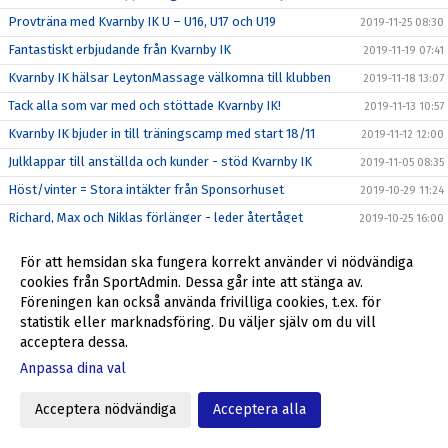
Provträna med Kvarnby IK U – U16, U17 och U19
2019-11-25 08:30
Fantastiskt erbjudande från Kvarnby IK
2019-11-19 07:41
Kvarnby IK hälsar LeytonMassage välkomna till klubben
2019-11-18 13:07
Tack alla som var med och stöttade Kvarnby IK!
2019-11-13 10:57
Kvarnby IK bjuder in till träningscamp med start 18/11
2019-11-12 12:00
Julklappar till anställda och kunder - stöd Kvarnby IK
2019-11-05 08:35
Höst/vinter = Stora intäkter från Sponsorhuset
2019-10-29 11:24
Richard, Max och Niklas förlänger - leder återtåget
2019-10-25 16:00
Stadium Memberdays - 25% rabatt!
2019-10-25 09:15
För att hemsidan ska fungera korrekt använder vi nödvändiga
P04 klara för P16 Nationella 2020
2019-10-20 12:31
cookies från SportAdmin. Dessa går inte att stänga av.
P04 kvalar till P16 Nationella 2020
Föreningen kan också använda frivilliga cookies, t.ex. för
2019-10-16 16:44
statistik eller marknadsföring. Du väljer själv om du vill
Föreningsdagar på Stadium Svågertorp börjar nu
2019-10-07 10:00
acceptera dessa.
Ulf Jansson om återkomsten till Kvarnby IK
2019-10-05 09:00
Anpassa dina val
Stöd Kvarnby IK när du handlar på Flügger Färg
2019-10-04 12:29
Acceptera nödvändiga
Acceptera alla
Välkommen tillbaka till Kvarnby IK, Ulf Jansson!
2019-10-04 09:30
Grymt helgerbjudande till alla i Kvarnby IK
2019-09-27 17:55