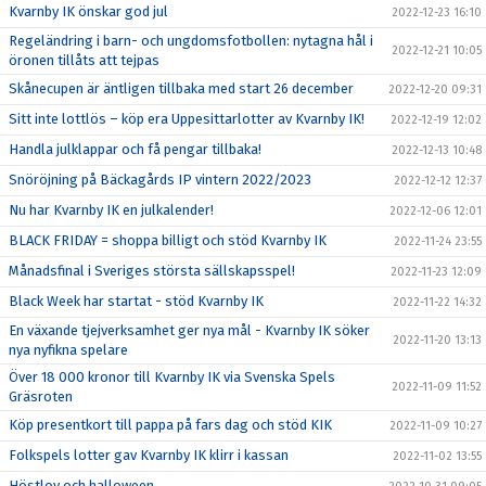
Kvarnby IK önskar god jul
2022-12-23 16:10
Regeländring i barn- och ungdomsfotbollen: nytagna hål i
2022-12-21 10:05
öronen tillåts att tejpas
Skånecupen är äntligen tillbaka med start 26 december
2022-12-20 09:31
Sitt inte lottlös – köp era Uppesittarlotter av Kvarnby IK!
2022-12-19 12:02
Handla julklappar och få pengar tillbaka!
2022-12-13 10:48
Snöröjning på Bäckagårds IP vintern 2022/2023
2022-12-12 12:37
Nu har Kvarnby IK en julkalender!
2022-12-06 12:01
BLACK FRIDAY = shoppa billigt och stöd Kvarnby IK
2022-11-24 23:55
Månadsfinal i Sveriges största sällskapsspel!
2022-11-23 12:09
Black Week har startat - stöd Kvarnby IK
2022-11-22 14:32
En växande tjejverksamhet ger nya mål - Kvarnby IK söker
2022-11-20 13:13
nya nyfikna spelare
Över 18 000 kronor till Kvarnby IK via Svenska Spels
2022-11-09 11:52
Gräsroten
Köp presentkort till pappa på fars dag och stöd KIK
2022-11-09 10:27
Folkspels lotter gav Kvarnby IK klirr i kassan
2022-11-02 13:55
Höstlov och halloween