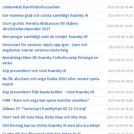
Ledarenkät Barnfotbollscoachen
2021-05-26 10:48
Gör mamma glad och stötta samtidigt Kvarnby IK
2021-05-24 14:22
Stort grattis Pernilla Nicklasson till Skånes
2021-05-20 13:09
Idrottsledarstipendier 2021
Vinn pengar samtidigt som du stödjer Kvarnby IK!
2021-05-18 12:48
Seriestart för seniorer skjuts upp igen - barn och
2021-05-12 15:18
ungdomar startar serierna nästa helg
Anmälningstiden till Kvarnby Fotbollscamp förlängd en
2021-05-07 17:17
vecka
Köp presentkort och stöd Kvarnby IK
2021-05-04 13:51
Nu får alla barn och unga födda 2002 eller senare spela
2021-04-29 18:15
match
Köp presentkort från kända butiker - stöd Kvarnby IK!
2021-04-29 14:37
FHM: "Barn och unga kan spela matcher utomhus"
2021-04-28 14:56
Skånes FF: "Seriestart framflyttad till 22-23 maj"
2021-04-26 16:26
Stort tack till Gula Höja, Röda Höja och Vita Höja
2021-04-22 10:20
Ditt företag kan nu stötta Kvarnby IK med alla era inköp!
2021-04-15 09:10
Grattis till den Allsvenskadebuten Anton Kralj