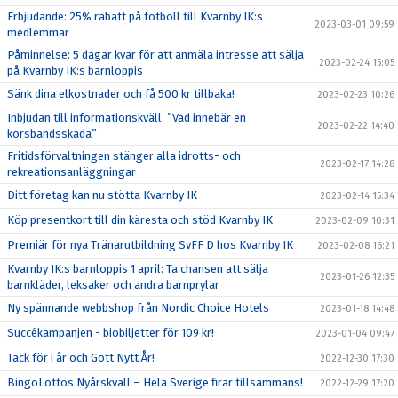
Erbjudande: 25% rabatt på fotboll till Kvarnby IK:s
2023-03-01 09:59
medlemmar
Påminnelse: 5 dagar kvar för att anmäla intresse att sälja
2023-02-24 15:05
på Kvarnby IK:s barnloppis
Sänk dina elkostnader och få 500 kr tillbaka!
2023-02-23 10:26
Inbjudan till informationskväll: ”Vad innebär en
2023-02-22 14:40
korsbandsskada”
Fritidsförvaltningen stänger alla idrotts- och
2023-02-17 14:28
rekreationsanläggningar
Ditt företag kan nu stötta Kvarnby IK
2023-02-14 15:34
Köp presentkort till din käresta och stöd Kvarnby IK
2023-02-09 10:31
Premiär för nya Tränarutbildning SvFF D hos Kvarnby IK
2023-02-08 16:21
Kvarnby IK:s barnloppis 1 april: Ta chansen att sälja
2023-01-26 12:35
barnkläder, leksaker och andra barnprylar
Ny spännande webbshop från Nordic Choice Hotels
2023-01-18 14:48
Succékampanjen - biobiljetter för 109 kr!
2023-01-04 09:47
Tack för i år och Gott Nytt År!
2022-12-30 17:30
BingoLottos Nyårskväll – Hela Sverige firar tillsammans!
2022-12-29 17:20