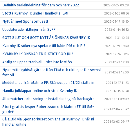
Definitiv serieindelning för dam och herr 2022
2022-01-27 09:29
Stötta Kvarnby IK under Handbolls-EM!
2022-01-25 08:56
Nytt år med Sponsorhuset!
2022-01-19 16:10
Uppdaterade riktlinjer från SvFF
2022-01-14 16:52
GOTT SLUT OCH GOTT NYTT ÅR ÖNSKAR KVARNBY IK
2021-12-31 10:25
Kvarnby IK söker nya spelare till både P16 och F16
2021-12-29 16:40
KVARNBY IK ÖNSKAR EN RIKTIGT GOD JUL!
2021-12-24 07:55
Äntligen uppesittarkväll - sitt inte lottlös
2021-12-23 12:30
Nya smittskyddsåtgärder från FHM och riktlinjer för svensk
2021-12-22 15:00
fotboll
Meddelande från Malmö FF: Skånecupen 21/22 ställs in
2021-12-17 11:23
Handla julklappar online och stöd Kvarnby IK
2021-12-15 12:48
Alla matcher och träningar inställda idag på Bäckagård
2021-12-11 09:09
Stort grattis Jesper Robertsson och Malmö FF till SM-
2021-12-04 20:42
guldet!
Gå alltid via Sponsorhuset och anslut Kvarnby IK när ni
2021-12-03 09:47
handlar online