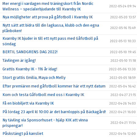
Mer energi i vardagen med träningskort från Nordic
2022-05-24 09:14
Wellness – specialerbjudande till Kvarnby IK
Nya möjligheter att prova på gåfotboll i Kvarnby IK
2022-05-20 13:57
Nytt sätt att bidra till din lagkassa, klubb och den egna
2022-05-16 15:49
plånboken!
Kvarnby IK bjuder in till ett nytt pass med Gåfotboll på
2022-05-13 10:33
söndag
BERTIL SANDGRENS DAG 2022!
2022-05-10 19:45
Tävlingen är igång!
2022-05-10 11:18
Grattis Kvarnby IK - 116 år idag!
2022-05-06 13:30
Stort grattis Emilia, Maya och Melly
2022-05-05 18:59
Efter premiären med gåfotboll kommer här ett nytt datum
2022-05-04 16:42
Kom och testa Gåfotboll med oss i Kvarnby IK
2022-04-27 21:15
Få en biobiljett via Kvarnby IK
2022-04-26 14:03
På lördag 23 april kl 10:00 är det barnloppis på Bäckagård!
2022-04-21 16:00
Ny tävling via Sponsorhuset - hjälp KIK att vinna
2022-04-21 11:54
prispengar!
Påskstängt på kansliet
2022-04-14 12:00