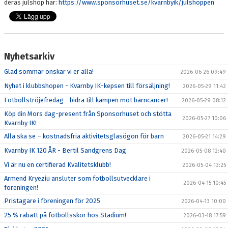
deras julshop här:
https://www.sponsorhuset.se/kvarnbyik/julshoppen
Nyhetsarkiv
Glad sommar önskar vi er alla!
2026-06-26 09:49
Nyhet i klubbshopen - Kvarnby IK-kepsen till försäljning!
2026-05-29 11:42
Fotbollströjefredag - bidra till kampen mot barncancer!
2026-05-29 08:12
Köp din Mors dag-present från Sponsorhuset och stötta
2026-05-27 10:06
Kvarnby IK!
Alla ska se – kostnadsfria aktivitetsglasögon för barn
2026-05-21 14:29
Kvarnby IK 120 ÅR - Bertil Sandgrens Dag
2026-05-08 12:40
Vi är nu en certifierad Kvalitetsklubb!
2026-05-04 13:25
Armend Kryeziu ansluter som fotbollsutvecklare i
2026-04-15 10:45
föreningen!
Pristagare i föreningen för 2025
2026-04-13 10:00
25 % rabatt på fotbollsskor hos Stadium!
2026-03-18 17:59