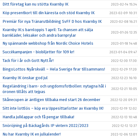
Ditt företag kan nu stötta Kvarnby IK
2023-02-14 15:34
Köp presentkort till din käresta och stöd Kvarnby IK
2023-02-09 10:31
Premiär för nya Tränarutbildning SvFF D hos Kvarnby IK
2023-02-08 16:21
Kvarnby IK:s barnloppis 1 april: Ta chansen att sälja
2023-01-26 12:35
barnkläder, leksaker och andra barnprylar
Ny spännande webbshop från Nordic Choice Hotels
2023-01-18 14:48
Succékampanjen - biobiljetter för 109 kr!
2023-01-04 09:47
Tack för i år och Gott Nytt År!
2022-12-30 17:30
BingoLottos Nyårskväll – Hela Sverige firar tillsammans!
2022-12-29 17:20
Kvarnby IK önskar god jul
2022-12-23 16:10
Regeländring i barn- och ungdomsfotbollen: nytagna hål i
2022-12-21 10:05
öronen tillåts att tejpas
Skånecupen är äntligen tillbaka med start 26 december
2022-12-20 09:31
Sitt inte lottlös – köp era Uppesittarlotter av Kvarnby IK!
2022-12-19 12:02
Handla julklappar och få pengar tillbaka!
2022-12-13 10:48
Snöröjning på Bäckagårds IP vintern 2022/2023
2022-12-12 12:37
Nu har Kvarnby IK en julkalender!
2022-12-06 12:01