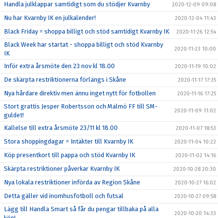
Handla julklappar samtidigt som du stödjer Kvarnby
2020-12-09 09:08
Nu har Kvarnby IK en julkalender!
2020-12-04 11:43
Black Friday = shoppa billigt och stöd samtidigt Kvarnby IK
2020-11-26 12:54
Black Week har startat - shoppa billigt och stöd Kvarnby
2020-11-23 10:00
IK
Inför extra årsmöte den 23 nov kl 18.00
2020-11-19 10:02
De skärpta restriktionerna förlängs i Skåne
2020-11-17 17:35
Nya hårdare direktiv men ännu inget nytt för fotbollen
2020-11-16 17:25
Stort grattis Jesper Robertsson och Malmö FF till SM-
2020-11-09 11:02
guldet!
Kallelse till extra årsmöte 23/11 kl 18.00
2020-11-07 18:53
Stora shoppingdagar = Intäkter till Kvarnby IK
2020-11-04 10:22
Köp presentkort till pappa och stöd Kvarnby IK
2020-11-02 14:16
Skärpta restriktioner påverkar Kvarnby IK
2020-10-28 20:30
Nya lokala restriktioner införda av Region Skåne
2020-10-27 16:02
Detta gäller vid inomhusfotboll och futsal
2020-10-27 09:58
Lägg till Handla Smart så får du pengar tillbaka på alla
2020-10-20 14:33
köp!