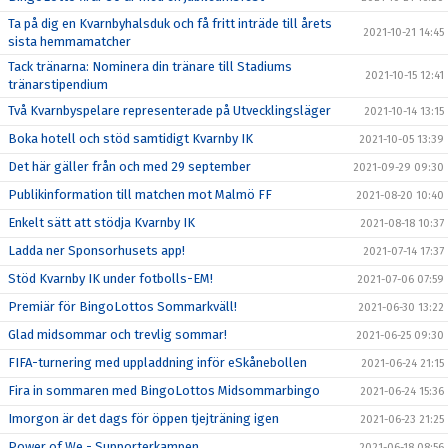
Ta på dig en Kvarnbyhalsduk och få fritt inträde till årets
2021-10-21 14:45
sista hemmamatcher
Tack tränarna: Nominera din tränare till Stadiums
2021-10-15 12:41
tränarstipendium
Två Kvarnbyspelare representerade på Utvecklingsläger
2021-10-14 13:15
Boka hotell och stöd samtidigt Kvarnby IK
2021-10-05 13:39
Det här gäller från och med 29 september
2021-09-29 09:30
Publikinformation till matchen mot Malmö FF
2021-08-20 10:40
Enkelt sätt att stödja Kvarnby IK
2021-08-18 10:37
Ladda ner Sponsorhusets app!
2021-07-14 17:37
Stöd Kvarnby IK under fotbolls-EM!
2021-07-06 07:59
Premiär för BingoLottos Sommarkväll!
2021-06-30 13:22
Glad midsommar och trevlig sommar!
2021-06-25 09:30
FIFA-turnering med uppladdning inför eSkånebollen
2021-06-24 21:15
Fira in sommaren med BingoLottos Midsommarbingo
2021-06-24 15:36
Imorgon är det dags för öppen tjejträning igen
2021-06-23 21:25
Power of We - Supporterkampen
2021-06-18 08:56