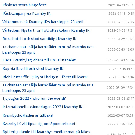
Påskens stora bingofest!
2022-04-13 15:30
Påskkampanj via Kvarnby IK
2022-04-13 10:55
Välkommen på Kvarnby IK:s barnloppis 23 april
2022-04-06 12:25
Vårtecken: Nystart för Fotbollsskolan i Kvarnby IK
2022-04-05 19:31
Boka hotell och stöd samtidigt Kvarnby IK
2022-03-29 10:54
Ta chansen att sälja barnkläder m.m. på Kvarnby IK:s
2022-03-23 18:05
barnloppis 23 april
Flera Kvarnbylag vidare till DM-slutspelet
2022-03-23 10:56
Köp via Ravelli och stöd Kvarnby IK
2022-03-18 14:57
Biobiljetter för 99 kr/st i helgen - först till kvarn!
2022-03-17 11:36
Ta chansen att sälja barnkläder m.m. på Kvarnby IK:s
2022-03-09 12:34
barnloppis 23 april
Tjejdagen 2022 - who run the world?
2022-03-08 23:17
Internationella kvinnodagen 2022 i Kvarnby IK
2022-03-07 16:30
Kvarnbychokladen är tillbaka!
2022-03-07 13:29
Kvarnby IK vill tipsa dig om Sponsorhuset
2022-03-07 11:23
Nytt erbjudande till Kvarnbys medlemmar på Nikes
2022-03-01 10:00