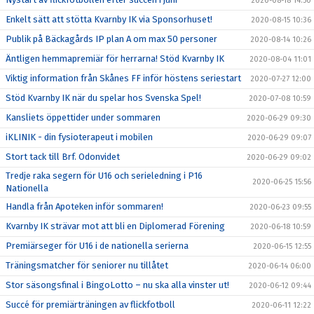
2020-08-18 14:50
Enkelt sätt att stötta Kvarnby IK via Sponsorhuset!
2020-08-15 10:36
Publik på Bäckagårds IP plan A om max 50 personer
2020-08-14 10:26
Äntligen hemmapremiär för herrarna! Stöd Kvarnby IK
2020-08-04 11:01
Viktig information från Skånes FF inför höstens seriestart
2020-07-27 12:00
Stöd Kvarnby IK när du spelar hos Svenska Spel!
2020-07-08 10:59
Kansliets öppettider under sommaren
2020-06-29 09:30
iKLINIK - din fysioterapeut i mobilen
2020-06-29 09:07
Stort tack till Brf. Odonvidet
2020-06-29 09:02
Tredje raka segern för U16 och serieledning i P16
2020-06-25 15:56
Nationella
Handla från Apoteken inför sommaren!
2020-06-23 09:55
Kvarnby IK strävar mot att bli en Diplomerad Förening
2020-06-18 10:59
Premiärseger för U16 i de nationella serierna
2020-06-15 12:55
Träningsmatcher för seniorer nu tillåtet
2020-06-14 06:00
Stor säsongsfinal i BingoLotto – nu ska alla vinster ut!
2020-06-12 09:44
Succé för premiärträningen av flickfotboll
2020-06-11 12:22