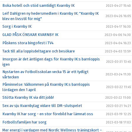
Boka hotell och stöd samtidigt Kvarnby IK
2023-04-27 15:40
Leif Dahlgren ny hedersmedlem i Kvarnby IK: "Kvarnby IK
2023-04-26 16:05
blev en livsstil för mig"
Sorg i Kvarnby IK
2023-04-17 16:30
GLAD PÅSK ÖNSKAR KVARNBY IK
2023-04-06 14:30
Påskens stora bingofest i TV4
2023-04-04 16:23
Tack till alla loppisdeltagare och besökare
2023-04-03 13:59
Imorgon är det äntligen dags för Kvarnby IK:s barnloppis
2023-03-31 13:45
igen
Nystarten av Fotbollsskolan vecka 15 är ett tydligt
2023-03-24 11:30
vårtecken
Påminnelse: Välkommen på Kvarnby IK:s barnloppis
2023-03-22 11:45
lördagen den 1 april
Stötta Kvarnby IK via ditt jobb!
2023-03-22 11:00
Sex av sju Kvarnbylag vidare till DM-slutspelet
2023-03-21 14:21
Kvarnby IK har sorg - en stor förebild har lämnat oss
2023-03-19 12:25
Fotbollsfamiljen har sorg
2023-03-18 17:03
Mer energi i vardagen med Nordic Wellness träningskort –