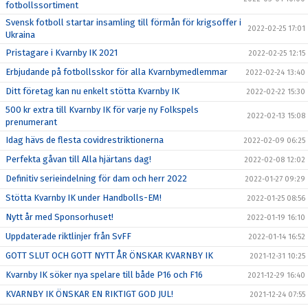
fotbollssortiment
Svensk fotboll startar insamling till förmån för krigsoffer i
2022-02-25 17:01
Ukraina
Pristagare i Kvarnby IK 2021
2022-02-25 12:15
Erbjudande på fotbollsskor för alla Kvarnbymedlemmar
2022-02-24 13:40
Ditt företag kan nu enkelt stötta Kvarnby IK
2022-02-22 15:30
500 kr extra till Kvarnby IK för varje ny Folkspels
2022-02-13 15:08
prenumerant
Idag hävs de flesta covidrestriktionerna
2022-02-09 06:25
Perfekta gåvan till Alla hjärtans dag!
2022-02-08 12:02
Definitiv serieindelning för dam och herr 2022
2022-01-27 09:29
Stötta Kvarnby IK under Handbolls-EM!
2022-01-25 08:56
Nytt år med Sponsorhuset!
2022-01-19 16:10
Uppdaterade riktlinjer från SvFF
2022-01-14 16:52
GOTT SLUT OCH GOTT NYTT ÅR ÖNSKAR KVARNBY IK
2021-12-31 10:25
Kvarnby IK söker nya spelare till både P16 och F16
2021-12-29 16:40
KVARNBY IK ÖNSKAR EN RIKTIGT GOD JUL!
2021-12-24 07:55