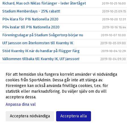
Richard, Max och Niklas förlänger - leder återtåget
2019-10-25 16:00
Stadium Memberdays - 25% rabatt!
2019-10-25 09:15
P04 klara för P16 Nationella 2020
2019-10-20 12:31
P04 kvalar till P16 Nationella 2020
2019-10-16 16:44
Föreningsdagar på Stadium Svågertorp börjar nu
2019-10-07 10:00
Ulf Jansson om återkomsten till Kvarnby IK
2019-10-05 09:00
Stöd Kvarnby IK när du handlar på Flügger Färg
2019-10-04 12:29
Välkommen tillbaka till Kvarnby IK, Ulf Jansson!
2019-10-04 09:30
Grymt helgerbjudande till alla i Kvarnby IK
2019-09-27 17:55
För att hemsidan ska fungera korrekt använder vi nödvändiga
Fantastiskt erbjudande från Kvarnby IK
2019-09-23 10:20
cookies från SportAdmin. Dessa går inte att stänga av.
Min Fotboll - den nya appen i svensk fotboll
2019-09-22 09:35
Föreningen kan också använda frivilliga cookies, t.ex. för
ALLA SKA SE!
statistik eller marknadsföring. Du väljer själv om du vill
2019-09-12 09:46
acceptera dessa.
SUPERWEEK = mer pengar till dig och Kvarnby IK
2019-09-09 13:34
Anpassa dina val
Veokameran är här!
2019-08-27 11:46
Är du vår nya medarbetare?
2019-08-23 16:00
Acceptera nödvändiga
Acceptera alla
Stort, stort tack för allt Lisa Appelgren!
2019-08-23 15:00