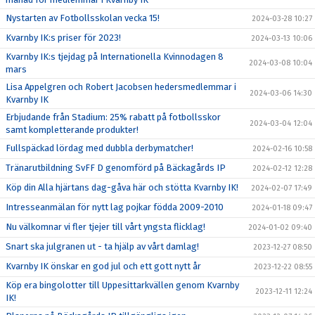
Nystarten av Fotbollsskolan vecka 15!
2024-03-28 10:27
Kvarnby IK:s priser för 2023!
2024-03-13 10:06
Kvarnby IK:s tjejdag på Internationella Kvinnodagen 8
2024-03-08 10:04
mars
Lisa Appelgren och Robert Jacobsen hedersmedlemmar i
2024-03-06 14:30
Kvarnby IK
Erbjudande från Stadium: 25% rabatt på fotbollsskor
2024-03-04 12:04
samt kompletterande produkter!
Fullspäckad lördag med dubbla derbymatcher!
2024-02-16 10:58
Tränarutbildning SvFF D genomförd på Bäckagårds IP
2024-02-12 12:28
Köp din Alla hjärtans dag-gåva här och stötta Kvarnby IK!
2024-02-07 17:49
Intresseanmälan för nytt lag pojkar födda 2009-2010
2024-01-18 09:47
Nu välkomnar vi fler tjejer till vårt yngsta flicklag!
2024-01-02 09:40
Snart ska julgranen ut - ta hjälp av vårt damlag!
2023-12-27 08:50
Kvarnby IK önskar en god jul och ett gott nytt år
2023-12-22 08:55
Köp era bingolotter till Uppesittarkvällen genom Kvarnby
2023-12-11 12:24
IK!