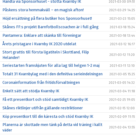
Handla via Sponsorhuset - stötta Kvarnby IK
2021-03-30 09:51
Påskens stora hemmakväll – en magisk afton!
2021-03-29 14:25
Höjd ersättning på flera butiker hos Sponsorhuset!
2021-03-23 15:05
Skånes FF:s projekt Barnfotbollscoachen är i full gång
2021-03-18 15:24
Pantamera: Enklare att skänka till föreningar
2021-03-18 13:44
Årets pristagare i Kvarnby IK 2020 utdelat
2021-03-12 16:17
Stort grattis till första ligatiteln i Skottland, Filip
2021-03-12 11:20
Helander!
Seriestarten framskjuten för alla lag till helgen 1-2 maj
2021-03-11 12:10
Totalt 31 Kvarnbylag med i den definitiva serieindelningen
2021-03-05 15:25
Coronainformation från fritidsförvaltningen
2021-03-05 14:32
Enkelt sätt att stödja Kvarnby IK
2021-03-04 11:18
Få ett presentkort och stöd samtidigt Kvarnby IK
2021-02-25 19:05
Skånes riktlinjer utifrån gällande restriktioner
2021-02-15 12:00
Köp presentkort till din käresta och stöd Kvarnby IK
2021-02-09 11:15
Planerna är skottade men tänk på detta vid träning i kallt
2021-02-04 13:55
väder