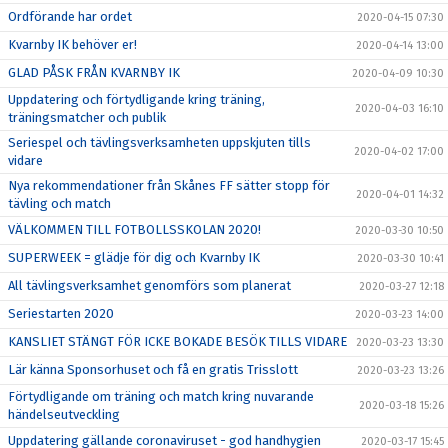
Ordförande har ordet
2020-04-15 07:30
Kvarnby IK behöver er!
2020-04-14 13:00
GLAD PÅSK FRÅN KVARNBY IK
2020-04-09 10:30
Uppdatering och förtydligande kring träning,
2020-04-03 16:10
träningsmatcher och publik
Seriespel och tävlingsverksamheten uppskjuten tills
2020-04-02 17:00
vidare
Nya rekommendationer från Skånes FF sätter stopp för
2020-04-01 14:32
tävling och match
VÄLKOMMEN TILL FOTBOLLSSKOLAN 2020!
2020-03-30 10:50
SUPERWEEK = glädje för dig och Kvarnby IK
2020-03-30 10:41
All tävlingsverksamhet genomförs som planerat
2020-03-27 12:18
Seriestarten 2020
2020-03-23 14:00
KANSLIET STÄNGT FÖR ICKE BOKADE BESÖK TILLS VIDARE
2020-03-23 13:30
Lär känna Sponsorhuset och få en gratis Trisslott
2020-03-23 13:26
Förtydligande om träning och match kring nuvarande
2020-03-18 15:26
händelseutveckling
Uppdatering gällande coronaviruset - god handhygien
2020-03-17 15:45