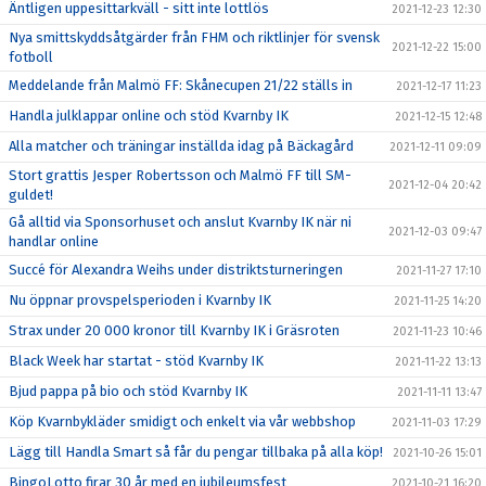
Äntligen uppesittarkväll - sitt inte lottlös
2021-12-23 12:30
Nya smittskyddsåtgärder från FHM och riktlinjer för svensk
2021-12-22 15:00
fotboll
Meddelande från Malmö FF: Skånecupen 21/22 ställs in
2021-12-17 11:23
Handla julklappar online och stöd Kvarnby IK
2021-12-15 12:48
Alla matcher och träningar inställda idag på Bäckagård
2021-12-11 09:09
Stort grattis Jesper Robertsson och Malmö FF till SM-
2021-12-04 20:42
guldet!
Gå alltid via Sponsorhuset och anslut Kvarnby IK när ni
2021-12-03 09:47
handlar online
Succé för Alexandra Weihs under distriktsturneringen
2021-11-27 17:10
Nu öppnar provspelsperioden i Kvarnby IK
2021-11-25 14:20
Strax under 20 000 kronor till Kvarnby IK i Gräsroten
2021-11-23 10:46
Black Week har startat - stöd Kvarnby IK
2021-11-22 13:13
Bjud pappa på bio och stöd Kvarnby IK
2021-11-11 13:47
Köp Kvarnbykläder smidigt och enkelt via vår webbshop
2021-11-03 17:29
Lägg till Handla Smart så får du pengar tillbaka på alla köp!
2021-10-26 15:01
BingoLotto firar 30 år med en jubileumsfest
2021-10-21 16:20