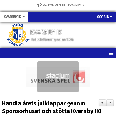
VÄLKOMMEN TILL KVARNBY IK
KVARNBY IK
LOGGA IN
KVARNBY IK
fotbollsförening sedan 1906
HEM
NYHETER
KALENDER
OM KLUBBEN
Handla årets julklappar genom
<
>
BILDGALLERI
Sponsorhuset och stötta Kvarnby IK!