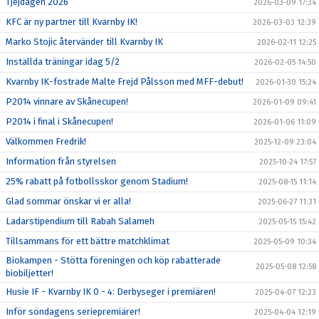
Tjejdagen 2026
2026-03-09 17:34
KFC är ny partner till Kvarnby IK!
2026-03-03 12:39
Marko Stojic återvänder till Kvarnby IK
2026-02-11 12:25
Inställda träningar idag 5/2
2026-02-05 14:50
Kvarnby IK-fostrade Malte Frejd Pålsson med MFF-debut!
2026-01-30 15:24
P2014 vinnare av Skånecupen!
2026-01-09 09:41
P2014 i final i Skånecupen!
2026-01-06 11:09
Välkommen Fredrik!
2025-12-09 23:04
Information från styrelsen
2025-10-24 17:57
25% rabatt på fotbollsskor genom Stadium!
2025-08-15 11:14
Glad sommar önskar vi er alla!
2025-06-27 11:31
Ladarstipendium till Rabah Salameh
2025-05-15 15:42
Tillsammans för ett bättre matchklimat
2025-05-09 10:34
Biokampen - Stötta föreningen och köp rabatterade
2025-05-08 12:58
biobiljetter!
Husie IF - Kvarnby IK 0 - 4: Derbyseger i premiären!
2025-04-07 12:23
Inför söndagens seriepremiärer!
2025-04-04 12:19