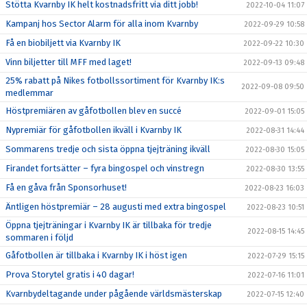
Stötta Kvarnby IK helt kostnadsfritt via ditt jobb!
2022-10-04 11:07
Kampanj hos Sector Alarm för alla inom Kvarnby
2022-09-29 10:58
Få en biobiljett via Kvarnby IK
2022-09-22 10:30
Vinn biljetter till MFF med laget!
2022-09-13 09:48
25% rabatt på Nikes fotbollssortiment för Kvarnby IK:s
2022-09-08 09:50
medlemmar
Höstpremiären av gåfotbollen blev en succé
2022-09-01 15:05
Nypremiär för gåfotbollen ikväll i Kvarnby IK
2022-08-31 14:44
Sommarens tredje och sista öppna tjejträning ikväll
2022-08-30 15:05
Firandet fortsätter – fyra bingospel och vinstregn
2022-08-30 13:55
Få en gåva från Sponsorhuset!
2022-08-23 16:03
Äntligen höstpremiär – 28 augusti med extra bingospel
2022-08-23 10:51
Öppna tjejträningar i Kvarnby IK är tillbaka för tredje
2022-08-15 14:45
sommaren i följd
Gåfotbollen är tillbaka i Kvarnby IK i höst igen
2022-07-29 15:15
Prova Storytel gratis i 40 dagar!
2022-07-16 11:01
Kvarnbydeltagande under pågående världsmästerskap
2022-07-15 12:40