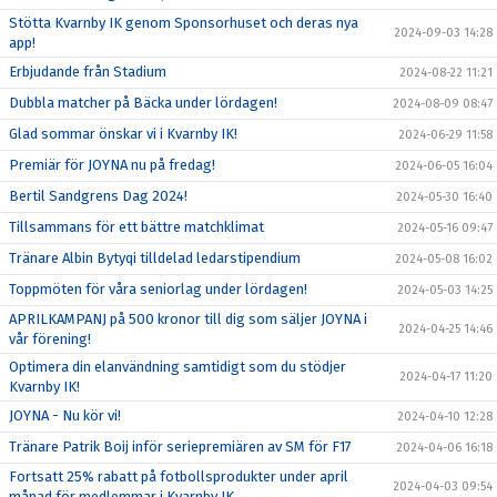
Stötta Kvarnby IK genom Sponsorhuset och deras nya
2024-09-03 14:28
app!
Erbjudande från Stadium
2024-08-22 11:21
Dubbla matcher på Bäcka under lördagen!
2024-08-09 08:47
Glad sommar önskar vi i Kvarnby IK!
2024-06-29 11:58
Premiär för JOYNA nu på fredag!
2024-06-05 16:04
Bertil Sandgrens Dag 2024!
2024-05-30 16:40
Tillsammans för ett bättre matchklimat
2024-05-16 09:47
Tränare Albin Bytyqi tilldelad ledarstipendium
2024-05-08 16:02
Toppmöten för våra seniorlag under lördagen!
2024-05-03 14:25
APRILKAMPANJ på 500 kronor till dig som säljer JOYNA i
2024-04-25 14:46
vår förening!
Optimera din elanvändning samtidigt som du stödjer
2024-04-17 11:20
Kvarnby IK!
JOYNA - Nu kör vi!
2024-04-10 12:28
Tränare Patrik Boij inför seriepremiären av SM för F17
2024-04-06 16:18
Fortsatt 25% rabatt på fotbollsprodukter under april
2024-04-03 09:54
månad för medlemmar i Kvarnby IK