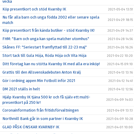
vecka
Köp presentkort och stöd Kvarnby IK
2021-05-04 13:51
Nu får alla barn och unga födda 2002 eller senare spela
2021-04-29 18:15
match
Köp presentkort från kända butiker - stöd Kvarnby IK!
2021-04-29 14:37
FHM: "Barn och unga kan spela matcher utomhus"
2021-04-28 14:56
Skånes FF: "Seriestart framflyttad till 22-23 maj"
2021-04-26 16:26
Stort tack till Gula Höja, Röda Höja och Vita Höja
2021-04-22 10:20
Ditt företag kan nu stötta Kvarnby IK med alla era inköp!
2021-04-15 09:10
Grattis till den Allsvenskadebuten Anton Kralj
2021-04-13 13:16
Gör i ordning appen Min Fotboll inför 2021
2021-04-12 14:41
DM 2021 ställs in helt
2021-04-12 12:56
Hjälp Kvarnby IK tjäna 500 kr och få själv ett multi-
2021-04-09 14:03
presentkort på 250 kr!
Coronainformation från fritidsförvaltningen
2021-04-09 13:13
Northmill Bank går in som partner i Kvarnby IK
2021-04-09 10:28
GLAD PÅSK ÖNSKAR KVARNBY IK
2021-04-01 10:00