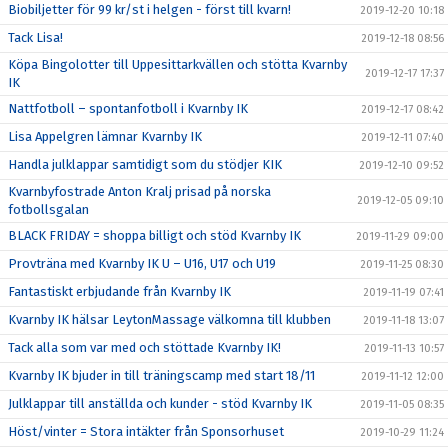
Biobiljetter för 99 kr/st i helgen - först till kvarn!
2019-12-20 10:18
Tack Lisa!
2019-12-18 08:56
Köpa Bingolotter till Uppesittarkvällen och stötta Kvarnby
2019-12-17 17:37
IK
Nattfotboll – spontanfotboll i Kvarnby IK
2019-12-17 08:42
Lisa Appelgren lämnar Kvarnby IK
2019-12-11 07:40
Handla julklappar samtidigt som du stödjer KIK
2019-12-10 09:52
Kvarnbyfostrade Anton Kralj prisad på norska
2019-12-05 09:10
fotbollsgalan
BLACK FRIDAY = shoppa billigt och stöd Kvarnby IK
2019-11-29 09:00
Provträna med Kvarnby IK U – U16, U17 och U19
2019-11-25 08:30
Fantastiskt erbjudande från Kvarnby IK
2019-11-19 07:41
Kvarnby IK hälsar LeytonMassage välkomna till klubben
2019-11-18 13:07
Tack alla som var med och stöttade Kvarnby IK!
2019-11-13 10:57
Kvarnby IK bjuder in till träningscamp med start 18/11
2019-11-12 12:00
Julklappar till anställda och kunder - stöd Kvarnby IK
2019-11-05 08:35
Höst/vinter = Stora intäkter från Sponsorhuset
2019-10-29 11:24