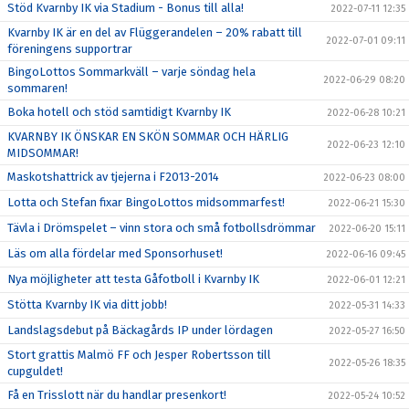
Stöd Kvarnby IK via Stadium - Bonus till alla!
2022-07-11 12:35
Kvarnby IK är en del av Flüggerandelen – 20% rabatt till
2022-07-01 09:11
föreningens supportrar
BingoLottos Sommarkväll – varje söndag hela
2022-06-29 08:20
sommaren!
Boka hotell och stöd samtidigt Kvarnby IK
2022-06-28 10:21
KVARNBY IK ÖNSKAR EN SKÖN SOMMAR OCH HÄRLIG
2022-06-23 12:10
MIDSOMMAR!
Maskotshattrick av tjejerna i F2013-2014
2022-06-23 08:00
Lotta och Stefan fixar BingoLottos midsommarfest!
2022-06-21 15:30
Tävla i Drömspelet – vinn stora och små fotbollsdrömmar
2022-06-20 15:11
Läs om alla fördelar med Sponsorhuset!
2022-06-16 09:45
Nya möjligheter att testa Gåfotboll i Kvarnby IK
2022-06-01 12:21
Stötta Kvarnby IK via ditt jobb!
2022-05-31 14:33
Landslagsdebut på Bäckagårds IP under lördagen
2022-05-27 16:50
Stort grattis Malmö FF och Jesper Robertsson till
2022-05-26 18:35
cupguldet!
Få en Trisslott när du handlar presenkort!
2022-05-24 10:52