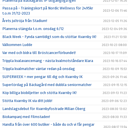
Planerna på Bäckagårds IP tillgängliga igen
2023-12-07 14:26
Passa på - Träningskort på Nordic Wellness för 2495kr
2023-12-06 11:46
t.o.m 31/12-2023
Årets jultröja från Stadium!
2023-12-05 11:26
Planerna stängda t.o.m. onsdag 6/12
2023-12-04 09:36
Black Week - Fynda samtidigt som du stöttar Kvarnby IK!
2023-11-21 13:50
Välkommen Ludde
2023-10-23 08:00
Var med och bidra till Bröstcancerförbundet!
2023-10-17 11:09
Trippla kvalavancemang - nästa kvalmotståndare klara
2023-10-16 07:44
Trippla kvalmatcher väntar redan på onsdag
2023-10-09 15:53
SUPERWEEK = mer pengar till dig och Kvarnby IK
2023-09-26 11:46
Superlördag på Bäckagård med dubbla seniormatcher
2023-09-15 12:15
Köp billiga biobiljetter och stötta Kvarnby IK!
2023-09-13 11:23
Stötta Kvarnby IK via ditt jobb!
2023-09-06 12:23
Landslagsdebut för Kvarnbyfostrade Milian Öberg
2023-08-30 13:02
Biokampanj med Filmstaden!
2023-08-30 11:33
Handla från över 600 butiker - både du och vi får pengar
2023-08-17 11:54