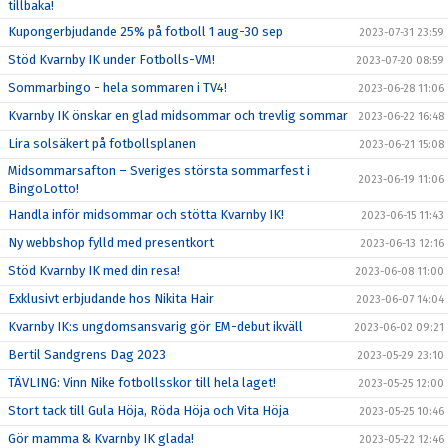
tillbaka!
Kupongerbjudande 25% på fotboll 1 aug-30 sep
2023-07-31 23:59
Stöd Kvarnby IK under Fotbolls-VM!
2023-07-20 08:59
Sommarbingo - hela sommaren i TV4!
2023-06-28 11:06
Kvarnby IK önskar en glad midsommar och trevlig sommar
2023-06-22 16:48
Lira solsäkert på fotbollsplanen
2023-06-21 15:08
Midsommarsafton – Sveriges största sommarfest i
2023-06-19 11:06
BingoLotto!
Handla inför midsommar och stötta Kvarnby IK!
2023-06-15 11:43
Ny webbshop fylld med presentkort
2023-06-13 12:16
Stöd Kvarnby IK med din resa!
2023-06-08 11:00
Exklusivt erbjudande hos Nikita Hair
2023-06-07 14:04
Kvarnby IK:s ungdomsansvarig gör EM-debut ikväll
2023-06-02 09:21
Bertil Sandgrens Dag 2023
2023-05-29 23:10
TÄVLING: Vinn Nike fotbollsskor till hela laget!
2023-05-25 12:00
Stort tack till Gula Höja, Röda Höja och Vita Höja
2023-05-25 10:46
Gör mamma & Kvarnby IK glada!
2023-05-22 12:46