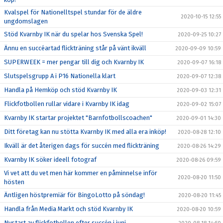
Kvalspel för Nationelltspel stundar för de äldre
2020-10-15 12:55
ungdomslagen
Stöd Kvarnby IK när du spelar hos Svenska Spel!
2020-09-25 10:27
Ännu en succéartad flickträning står på vänt ikväll
2020-09-09 10:59
SUPERWEEK = mer pengar till dig och Kvarnby IK
2020-09-07 16:18
Slutspelsgrupp A i P16 Nationella klart
2020-09-07 12:38
Handla på Hemköp och stöd Kvarnby IK
2020-09-03 12:31
Flickfotbollen rullar vidare i Kvarnby IK idag
2020-09-02 15:07
Kvarnby IK startar projektet "Barnfotbollscoachen"
2020-09-01 14:30
Ditt företag kan nu stötta Kvarnby IK med alla era inköp!
2020-08-28 12:10
Ikväll är det återigen dags för succén med flickträning
2020-08-26 14:29
Kvarnby IK söker ideell fotograf
2020-08-26 09:59
Vi vet att du vet men här kommer en påminnelse inför
2020-08-20 11:50
hösten
Äntligen höstpremiär för BingoLotto på söndag!
2020-08-20 11:45
Handla från Media Markt och stöd Kvarnby IK
2020-08-20 10:59
Nystart av flickfotbollen efter succén i juni