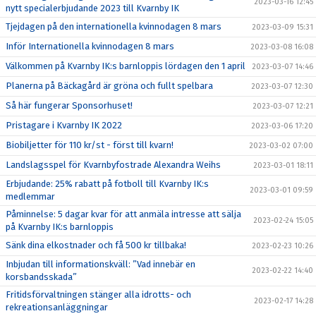
2023-03-16 12:45
nytt specialerbjudande 2023 till Kvarnby IK
Tjejdagen på den internationella kvinnodagen 8 mars
2023-03-09 15:31
Inför Internationella kvinnodagen 8 mars
2023-03-08 16:08
Välkommen på Kvarnby IK:s barnloppis lördagen den 1 april
2023-03-07 14:46
Planerna på Bäckagård är gröna och fullt spelbara
2023-03-07 12:30
Så här fungerar Sponsorhuset!
2023-03-07 12:21
Pristagare i Kvarnby IK 2022
2023-03-06 17:20
Biobiljetter för 110 kr/st - först till kvarn!
2023-03-02 07:00
Landslagsspel för Kvarnbyfostrade Alexandra Weihs
2023-03-01 18:11
Erbjudande: 25% rabatt på fotboll till Kvarnby IK:s
2023-03-01 09:59
medlemmar
Påminnelse: 5 dagar kvar för att anmäla intresse att sälja
2023-02-24 15:05
på Kvarnby IK:s barnloppis
Sänk dina elkostnader och få 500 kr tillbaka!
2023-02-23 10:26
Inbjudan till informationskväll: ”Vad innebär en
2023-02-22 14:40
korsbandsskada”
Fritidsförvaltningen stänger alla idrotts- och
2023-02-17 14:28
rekreationsanläggningar