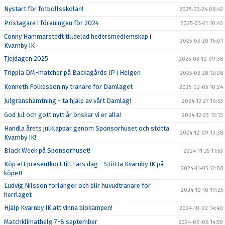
Nystart för fotbollsskolan!
2025-03-24 08:42
Pristagare i föreningen för 2024
2025-03-21 10:43
Conny Hammarstedt tilldelad hedersmedlemskap i
2025-03-20 16:01
Kvarnby IK
Tjejdagen 2025
2025-03-10 09:38
Trippla DM-matcher på Bäckagårds IP i Helgen
2025-02-28 12:08
Kenneth Folkesson ny tränare för Damlaget
2025-02-05 10:24
Julgranshämtning - ta hjälp av vårt Damlag!
2024-12-27 10:53
God Jul och gott nytt år önskar vi er alla!
2024-12-23 13:13
Handla årets julklappar genom Sponsorhuset och stötta
2024-12-09 13:38
Kvarnby IK!
Black Week på Sponsorhuset!
2024-11-25 11:53
Köp ett presentkort till Fars dag - Stötta Kvarnby IK på
2024-11-05 12:08
köpet!
Ludvig Nilsson förlänger och blir huvudtränare för
2024-10-10 19:25
herrlaget
Hjälp Kvarnby IK att vinna biokampen!
2024-10-02 14:40
Matchklimathelg 7-8 september
2024-09-06 14:50