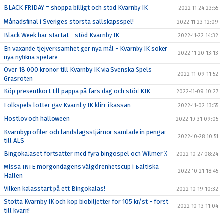
BLACK FRIDAY = shoppa billigt och stöd Kvarnby IK
2022-11-24 23:55
Månadsfinal i Sveriges största sällskapsspel!
2022-11-23 12:09
Black Week har startat - stöd Kvarnby IK
2022-11-22 14:32
En växande tjejverksamhet ger nya mål - Kvarnby IK söker
2022-11-20 13:13
nya nyfikna spelare
Över 18 000 kronor till Kvarnby IK via Svenska Spels
2022-11-09 11:52
Gräsroten
Köp presentkort till pappa på fars dag och stöd KIK
2022-11-09 10:27
Folkspels lotter gav Kvarnby IK klirr i kassan
2022-11-02 13:55
Höstlov och halloween
2022-10-31 09:05
Kvarnbyprofiler och landslagsstjärnor samlade in pengar
2022-10-28 10:51
till ALS
Bingokalaset fortsätter med fyra bingospel och Wilmer X
2022-10-27 08:24
Missa INTE morgondagens välgörenhetscup i Baltiska
2022-10-21 18:45
Hallen
Vilken kalasstart på ett Bingokalas!
2022-10-19 10:32
Stötta Kvarnby IK och köp biobiljetter för 105 kr/st - först
2022-10-13 11:04
till kvarn!