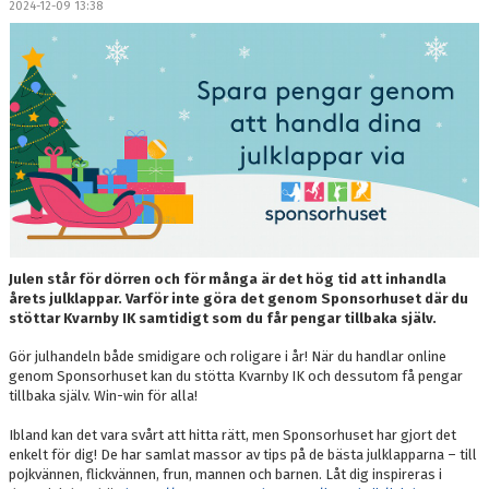
2024-12-09 13:38
DOKUMENT
MEDLEMSKAP
LEDARE
KONTAKT
Julen står för dörren och för många är det hög tid att inhandla
årets julklappar. Varför inte göra det genom Sponsorhuset där du
stöttar Kvarnby IK samtidigt som du får pengar tillbaka själv.
Gör julhandeln både smidigare och roligare i år! När du handlar online
genom Sponsorhuset kan du stötta Kvarnby IK och dessutom få pengar
tillbaka själv. Win-win för alla!
Ibland kan det vara svårt att hitta rätt, men Sponsorhuset har gjort det
enkelt för dig! De har samlat massor av tips på de bästa julklapparna – till
pojkvännen, flickvännen, frun, mannen och barnen. Låt dig inspireras i