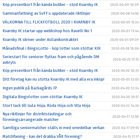
Köp presentkort från kända butiker - stöd Kvarnby IK
2020-06-09 10:39
Sammanfattning av SvFF:s uppdaterade riktlinjer
2020-06-08 14:50
VÄLKOMNA TILL FLICKFOTBOLL 2020 I KVARNBY IK
2020-06-05 15:24
Kvarnby IK startar upp webbshop hos Ravelli No 1
2020-06-01 11:44
Kvarnby IK skriver under Asllanikontraktet
2020-06-01 09:39
Månadsfinal i BingoLotto - köp lotter som stöttar KIK
2020-05-28 10:06
Seriestart för seniorer flyttas fram och pågående DM
2020-05-25 11:13
avbryts
Köp presentkort från kända butiker - stöd Kvarnby IK
2020-05-20 10:25
Ditt företag kan nu stötta Kvarnby IK med alla era inköp!
2020-05-05 13:05
Ingen publik på Bäckagårds IP
2020-04-30 12:34
Digitala Bingolotter som stöttar Kvarnby IK
2020-04-30 10:57
Stort tack till Gula Höja, Röda Höja och Vita Höja
2020-04-22 14:36
Nya riktlinjer för distriktstävlingar och
2020-04-17 12:50
föreningsarrangerade matcher
Samtliga seniormatcher ställs in med omedelbar verkan
2020-04-17 09:55
Matchfixning - kan det drabba VÅR förening?
2020-04-15 17:17