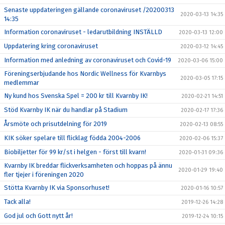
Senaste uppdateringen gällande coronaviruset /20200313
2020-03-13 14:35
14:35
Information coronaviruset - ledarutbildning INSTÄLLD
2020-03-13 12:00
Uppdatering kring coronaviruset
2020-03-12 14:45
Information med anledning av coronaviruset och Covid-19
2020-03-06 15:00
Föreningserbjudande hos Nordic Wellness för Kvarnbys
2020-03-05 17:15
medlemmar
Ny kund hos Svenska Spel = 200 kr till Kvarnby IK!
2020-02-21 14:51
Stöd Kvarnby IK när du handlar på Stadium
2020-02-17 17:36
Årsmöte och prisutdelning för 2019
2020-02-13 08:55
KIK söker spelare till flicklag födda 2004-2006
2020-02-06 15:37
Biobiljetter för 99 kr/st i helgen - först till kvarn!
2020-01-31 09:36
Kvarnby IK breddar flickverksamheten och hoppas på ännu
2020-01-29 19:40
fler tjejer i föreningen 2020
Stötta Kvarnby IK via Sponsorhuset!
2020-01-16 10:57
Tack alla!
2019-12-26 14:28
God jul och Gott nytt år!
2019-12-24 10:15