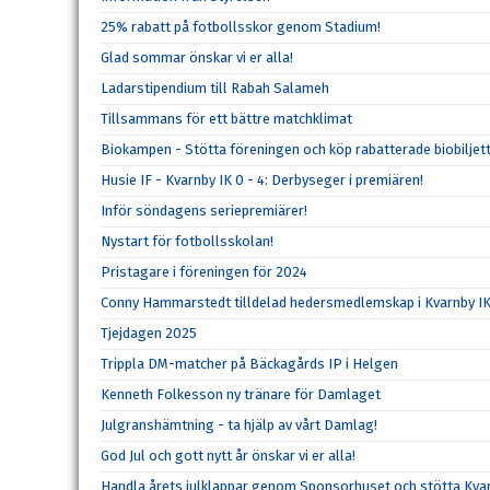
25% rabatt på fotbollsskor genom Stadium!
Glad sommar önskar vi er alla!
Ladarstipendium till Rabah Salameh
Tillsammans för ett bättre matchklimat
Biokampen - Stötta föreningen och köp rabatterade biobiljett
Husie IF - Kvarnby IK 0 - 4: Derbyseger i premiären!
Inför söndagens seriepremiärer!
Nystart för fotbollsskolan!
Pristagare i föreningen för 2024
Conny Hammarstedt tilldelad hedersmedlemskap i Kvarnby I
Tjejdagen 2025
Trippla DM-matcher på Bäckagårds IP i Helgen
Kenneth Folkesson ny tränare för Damlaget
Julgranshämtning - ta hjälp av vårt Damlag!
God Jul och gott nytt år önskar vi er alla!
Handla årets julklappar genom Sponsorhuset och stötta Kvar