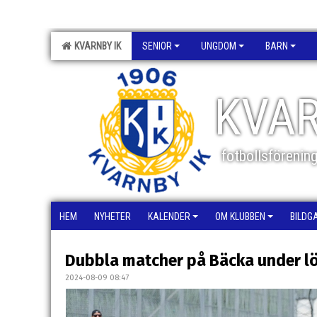
KVARNBY IK
SENIOR
UNGDOM
BARN
KVAR
fotbollsförenin
HEM
NYHETER
KALENDER
OM KLUBBEN
BILDG
Dubbla matcher på Bäcka under l
2024-08-09 08:47