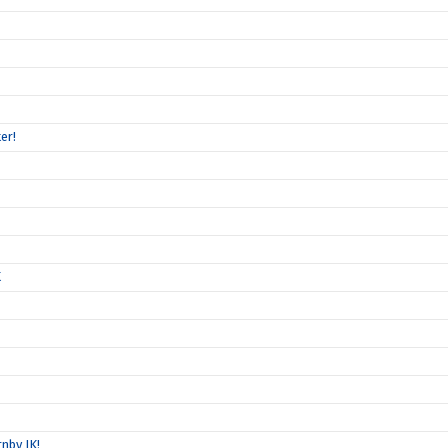
er!
K
nby IK!