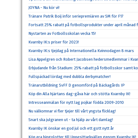
JOYNA - Nu kör vi!
Tränare Patrik Boij inför seriepremiären av SM för F17
Fortsatt 25% rabatt på fotbollsprodukter under april månad 
Nystarten av Fotbollsskolan vecka 15!
Kvarnby IK:s priser för 2023!
Kvarnby IK:s tjejdag på Internationella Kvinnodagen 8 mars
Lisa Appelgren och Robert Jacobsen hedersmedlemmar i Kvar
Erbjudande från Stadium: 25% rabatt på fotbollsskor samt k
Fullspäckad lördag med dubbla derbymatcher!
Tränarutbildning SvFF D genomförd på Bäckagårds IP
Köp din Alla hjärtans dag-gåva här och stötta Kvarnby IK!
Intresseanmälan för nytt lag pojkar födda 2009-2010
Nu välkomnar vi fler tjejer till vårt yngsta flicklag!
Snart ska julgranen ut - ta hjälp av vårt damlag!
Kvarnby IK önskar en god jul och ett gott nytt år
Köp era bingolotter till Uppesittarkvällen genom Kvarnby IK!