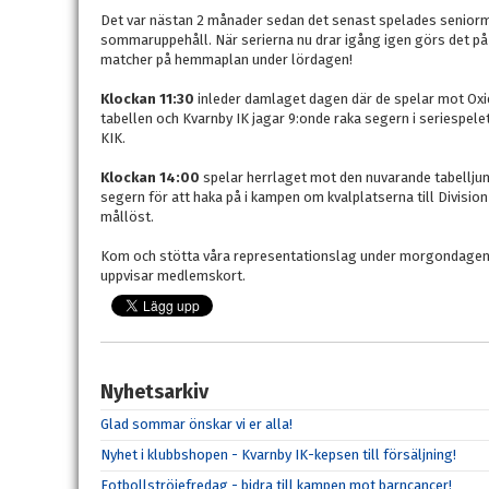
Det var nästan 2 månader sedan det senast spelades seniorm
sommaruppehåll. När serierna nu drar igång igen görs det på
matcher på hemmaplan under lördagen!
Klockan 11:30
inleder damlaget dagen där de spelar mot Oxie
tabellen och Kvarnby IK jagar 9:onde raka segern i seriespele
KIK.
Klockan 14:00
spelar herrlaget mot den nuvarande tabelljum
segern för att haka på i kampen om kvalplatserna till Divisio
mållöst.
Kom och stötta våra representationslag under morgondagen, 
uppvisar medlemskort.
Nyhetsarkiv
Glad sommar önskar vi er alla!
Nyhet i klubbshopen - Kvarnby IK-kepsen till försäljning!
Fotbollströjefredag - bidra till kampen mot barncancer!