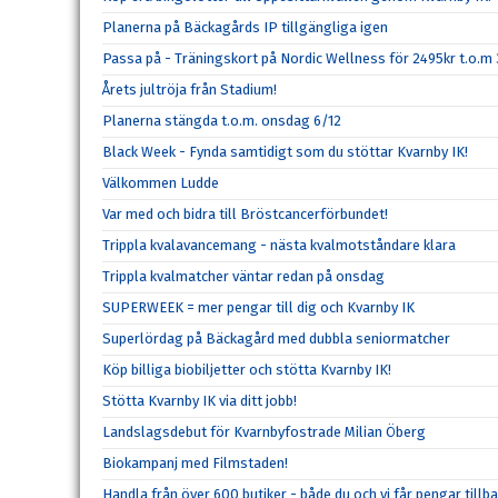
Planerna på Bäckagårds IP tillgängliga igen
Passa på - Träningskort på Nordic Wellness för 2495kr t.o.m
Årets jultröja från Stadium!
Planerna stängda t.o.m. onsdag 6/12
Black Week - Fynda samtidigt som du stöttar Kvarnby IK!
Välkommen Ludde
Var med och bidra till Bröstcancerförbundet!
Trippla kvalavancemang - nästa kvalmotståndare klara
Trippla kvalmatcher väntar redan på onsdag
SUPERWEEK = mer pengar till dig och Kvarnby IK
Superlördag på Bäckagård med dubbla seniormatcher
Köp billiga biobiljetter och stötta Kvarnby IK!
Stötta Kvarnby IK via ditt jobb!
Landslagsdebut för Kvarnbyfostrade Milian Öberg
Biokampanj med Filmstaden!
Handla från över 600 butiker - både du och vi får pengar tillba