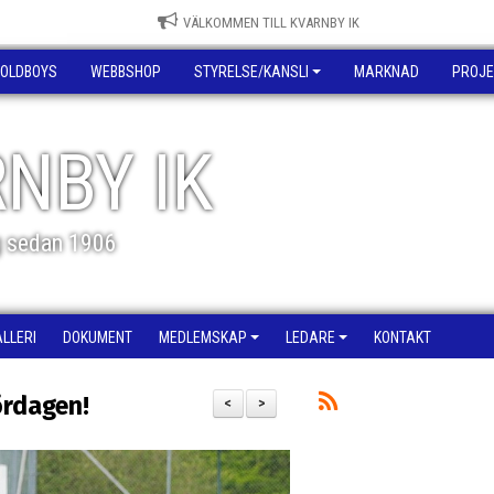
VÄLKOMMEN TILL KVARNBY IK
OLDBOYS
WEBBSHOP
STYRELSE/KANSLI
MARKNAD
PROJE
NBY IK
g sedan 1906
ALLERI
DOKUMENT
MEDLEMSKAP
LEDARE
KONTAKT
ördagen!
<
>