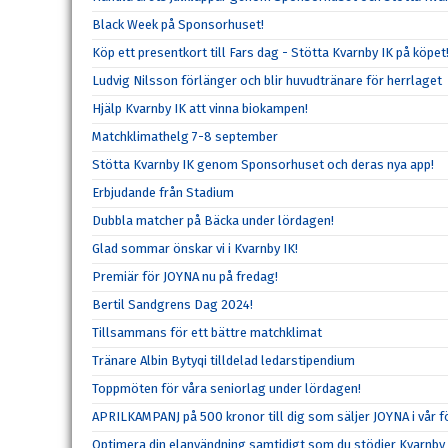
Black Week på Sponsorhuset!
Köp ett presentkort till Fars dag - Stötta Kvarnby IK på köpet
Ludvig Nilsson förlänger och blir huvudtränare för herrlaget
Hjälp Kvarnby IK att vinna biokampen!
Matchklimathelg 7-8 september
Stötta Kvarnby IK genom Sponsorhuset och deras nya app!
Erbjudande från Stadium
Dubbla matcher på Bäcka under lördagen!
Glad sommar önskar vi i Kvarnby IK!
Premiär för JOYNA nu på fredag!
Bertil Sandgrens Dag 2024!
Tillsammans för ett bättre matchklimat
Tränare Albin Bytyqi tilldelad ledarstipendium
Toppmöten för våra seniorlag under lördagen!
APRILKAMPANJ på 500 kronor till dig som säljer JOYNA i vår f
Optimera din elanvändning samtidigt som du stödjer Kvarnby 