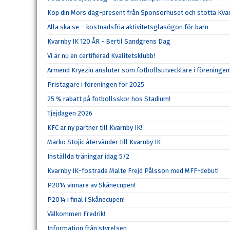
Köp din Mors dag-present från Sponsorhuset och stötta Kvar
Alla ska se – kostnadsfria aktivitetsglasögon för barn
Kvarnby IK 120 ÅR - Bertil Sandgrens Dag
Vi är nu en certifierad Kvalitetsklubb!
Armend Kryeziu ansluter som fotbollsutvecklare i föreningen
Pristagare i föreningen för 2025
25 % rabatt på fotbollsskor hos Stadium!
Tjejdagen 2026
KFC är ny partner till Kvarnby IK!
Marko Stojic återvänder till Kvarnby IK
Inställda träningar idag 5/2
Kvarnby IK-fostrade Malte Frejd Pålsson med MFF-debut!
P2014 vinnare av Skånecupen!
P2014 i final i Skånecupen!
Välkommen Fredrik!
Information från styrelsen