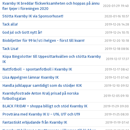
Kvarnby IK breddar flickverksamheten och hoppas på ännu
2020-01-29 19:40
fler tjejer i föreningen 2020
Stötta Kvarnby IK via Sponsorhuset!
2020-01-16 10:57
Tack alla!
2019-12-26 14:28
God jul och Gott nytt år!
2019-12-24 10:15
Biobiljetter för 99 kr/st i helgen - först till kvarn!
2019-12-20 10:18
Tack Lisa!
2019-12-18 08:56
Köpa Bingolotter till Uppesittarkvällen och stötta Kvarnby
2019-12-17 17:37
IK
Nattfotboll – spontanfotboll i Kvarnby IK
2019-12-17 08:42
Lisa Appelgren lämnar Kvarnby IK
2019-12-11 07:40
Handla julklappar samtidigt som du stödjer KIK
2019-12-10 09:52
Kvarnbyfostrade Anton Kralj prisad på norska
2019-12-05 09:10
fotbollsgalan
BLACK FRIDAY = shoppa billigt och stöd Kvarnby IK
2019-11-29 09:00
Provträna med Kvarnby IK U – U16, U17 och U19
2019-11-25 08:30
Fantastiskt erbjudande från Kvarnby IK
2019-11-19 07:41