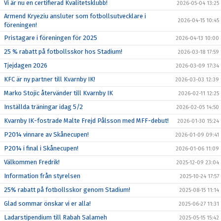
Vi är nu en certifierad Kvalitetsklubb!
2026-05-04 13:25
Armend Kryeziu ansluter som fotbollsutvecklare i
2026-04-15 10:45
föreningen!
Pristagare i föreningen för 2025
2026-04-13 10:00
25 % rabatt på fotbollsskor hos Stadium!
2026-03-18 17:59
Tjejdagen 2026
2026-03-09 17:34
KFC är ny partner till Kvarnby IK!
2026-03-03 12:39
Marko Stojic återvänder till Kvarnby IK
2026-02-11 12:25
Inställda träningar idag 5/2
2026-02-05 14:50
Kvarnby IK-fostrade Malte Frejd Pålsson med MFF-debut!
2026-01-30 15:24
P2014 vinnare av Skånecupen!
2026-01-09 09:41
P2014 i final i Skånecupen!
2026-01-06 11:09
Välkommen Fredrik!
2025-12-09 23:04
Information från styrelsen
2025-10-24 17:57
25% rabatt på fotbollsskor genom Stadium!
2025-08-15 11:14
Glad sommar önskar vi er alla!
2025-06-27 11:31
Ladarstipendium till Rabah Salameh
2025-05-15 15:42