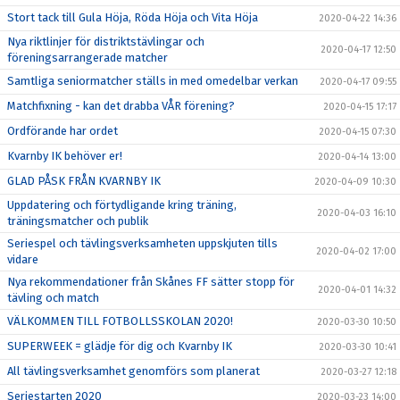
Stort tack till Gula Höja, Röda Höja och Vita Höja
2020-04-22 14:36
Nya riktlinjer för distriktstävlingar och
2020-04-17 12:50
föreningsarrangerade matcher
Samtliga seniormatcher ställs in med omedelbar verkan
2020-04-17 09:55
Matchfixning - kan det drabba VÅR förening?
2020-04-15 17:17
Ordförande har ordet
2020-04-15 07:30
Kvarnby IK behöver er!
2020-04-14 13:00
GLAD PÅSK FRÅN KVARNBY IK
2020-04-09 10:30
Uppdatering och förtydligande kring träning,
2020-04-03 16:10
träningsmatcher och publik
Seriespel och tävlingsverksamheten uppskjuten tills
2020-04-02 17:00
vidare
Nya rekommendationer från Skånes FF sätter stopp för
2020-04-01 14:32
tävling och match
VÄLKOMMEN TILL FOTBOLLSSKOLAN 2020!
2020-03-30 10:50
SUPERWEEK = glädje för dig och Kvarnby IK
2020-03-30 10:41
All tävlingsverksamhet genomförs som planerat
2020-03-27 12:18
Seriestarten 2020
2020-03-23 14:00