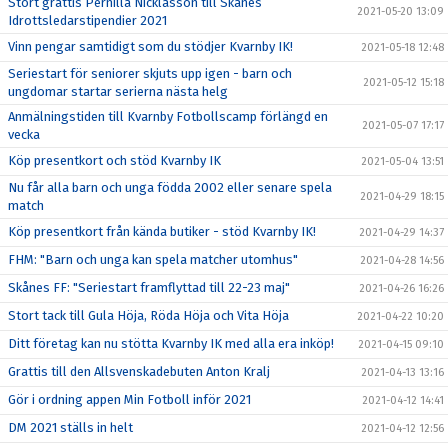
Stort grattis Pernilla Nicklasson till Skånes
2021-05-20 13:09
Idrottsledarstipendier 2021
Vinn pengar samtidigt som du stödjer Kvarnby IK!
2021-05-18 12:48
Seriestart för seniorer skjuts upp igen - barn och
2021-05-12 15:18
ungdomar startar serierna nästa helg
Anmälningstiden till Kvarnby Fotbollscamp förlängd en
2021-05-07 17:17
vecka
Köp presentkort och stöd Kvarnby IK
2021-05-04 13:51
Nu får alla barn och unga födda 2002 eller senare spela
2021-04-29 18:15
match
Köp presentkort från kända butiker - stöd Kvarnby IK!
2021-04-29 14:37
FHM: "Barn och unga kan spela matcher utomhus"
2021-04-28 14:56
Skånes FF: "Seriestart framflyttad till 22-23 maj"
2021-04-26 16:26
Stort tack till Gula Höja, Röda Höja och Vita Höja
2021-04-22 10:20
Ditt företag kan nu stötta Kvarnby IK med alla era inköp!
2021-04-15 09:10
Grattis till den Allsvenskadebuten Anton Kralj
2021-04-13 13:16
Gör i ordning appen Min Fotboll inför 2021
2021-04-12 14:41
DM 2021 ställs in helt
2021-04-12 12:56