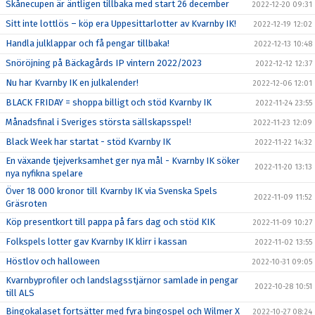
Skånecupen är äntligen tillbaka med start 26 december
2022-12-20 09:31
Sitt inte lottlös – köp era Uppesittarlotter av Kvarnby IK!
2022-12-19 12:02
Handla julklappar och få pengar tillbaka!
2022-12-13 10:48
Snöröjning på Bäckagårds IP vintern 2022/2023
2022-12-12 12:37
Nu har Kvarnby IK en julkalender!
2022-12-06 12:01
BLACK FRIDAY = shoppa billigt och stöd Kvarnby IK
2022-11-24 23:55
Månadsfinal i Sveriges största sällskapsspel!
2022-11-23 12:09
Black Week har startat - stöd Kvarnby IK
2022-11-22 14:32
En växande tjejverksamhet ger nya mål - Kvarnby IK söker
2022-11-20 13:13
nya nyfikna spelare
Över 18 000 kronor till Kvarnby IK via Svenska Spels
2022-11-09 11:52
Gräsroten
Köp presentkort till pappa på fars dag och stöd KIK
2022-11-09 10:27
Folkspels lotter gav Kvarnby IK klirr i kassan
2022-11-02 13:55
Höstlov och halloween
2022-10-31 09:05
Kvarnbyprofiler och landslagsstjärnor samlade in pengar
2022-10-28 10:51
till ALS
Bingokalaset fortsätter med fyra bingospel och Wilmer X
2022-10-27 08:24