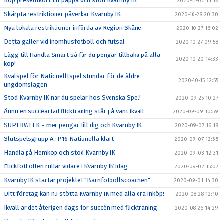
Köp presentkort till pappa och stöd Kvarnby IK
2020-11-02 14:16
Skärpta restriktioner påverkar Kvarnby IK
2020-10-28 20:30
Nya lokala restriktioner införda av Region Skåne
2020-10-27 16:02
Detta gäller vid inomhusfotboll och futsal
2020-10-27 09:58
Lägg till Handla Smart så får du pengar tillbaka på alla
2020-10-20 14:33
köp!
Kvalspel för Nationelltspel stundar för de äldre
2020-10-15 12:55
ungdomslagen
Stöd Kvarnby IK när du spelar hos Svenska Spel!
2020-09-25 10:27
Ännu en succéartad flickträning står på vänt ikväll
2020-09-09 10:59
SUPERWEEK = mer pengar till dig och Kvarnby IK
2020-09-07 16:18
Slutspelsgrupp A i P16 Nationella klart
2020-09-07 12:38
Handla på Hemköp och stöd Kvarnby IK
2020-09-03 12:31
Flickfotbollen rullar vidare i Kvarnby IK idag
2020-09-02 15:07
Kvarnby IK startar projektet "Barnfotbollscoachen"
2020-09-01 14:30
Ditt företag kan nu stötta Kvarnby IK med alla era inköp!
2020-08-28 12:10
Ikväll är det återigen dags för succén med flickträning
2020-08-26 14:29