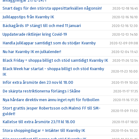
anläggningar 21/12-24/1
Snart dags för den största uppesittarkvällen någonsin!
2020-12-18 16:45
Julklappstips från Kvarnby IK
2020-12-16 16:10
Bäckagårds IP stängt till och med 11 januari
2020-12-16 12:30
Uppdaterade riktlinjer kring Covid-19
2020-12-13 14:50
Handla julklappar samtidigt som du stödjer Kvarnby
2020-12-09 09:08
Nu har Kvarnby IK en julkalender!
2020-12-04 11:43
Black Friday = shoppa billigt och stöd samtidigt Kvarnby IK
2020-11-26 12:54
Black Week har startat - shoppa billigt och stöd Kvarnby
2020-11-23 10:00
IK
Inför extra årsmöte den 23 nov kl 18.00
2020-11-19 10:02
De skärpta restriktionerna förlängs i Skåne
2020-11-17 17:35
Nya hårdare direktiv men ännu inget nytt för fotbollen
2020-11-16 17:25
Stort grattis Jesper Robertsson och Malmö FF till SM-
2020-11-09 11:02
guldet!
Kallelse till extra årsmöte 23/11 kl 18.00
2020-11-07 18:53
Stora shoppingdagar = Intäkter till Kvarnby IK
2020-11-04 10:22