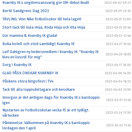
Kvarnby IK:s ungdomsansvarig gör EM-debut ikväll
2023-06-02 09:21
Bertil Sandgrens Dag 2023
2023-05-29 23:10
TÄVLING: Vinn Nike fotbollsskor till hela laget!
2023-05-25 12:00
Stort tack till Gula Höja, Röda Höja och Vita Höja
2023-05-25 10:46
Gör mamma & Kvarnby IK glada!
2023-05-22 12:46
Boka hotell och stöd samtidigt Kvarnby IK
2023-04-27 15:40
Leif Dahlgren ny hedersmedlem i Kvarnby IK: "Kvarnby IK
2023-04-26 16:05
blev en livsstil för mig"
Sorg i Kvarnby IK
2023-04-17 16:30
GLAD PÅSK ÖNSKAR KVARNBY IK
2023-04-06 14:30
Påskens stora bingofest i TV4
2023-04-04 16:23
Tack till alla loppisdeltagare och besökare
2023-04-03 13:59
Imorgon är det äntligen dags för Kvarnby IK:s barnloppis
2023-03-31 13:45
igen
Nystarten av Fotbollsskolan vecka 15 är ett tydligt
2023-03-24 11:30
vårtecken
Påminnelse: Välkommen på Kvarnby IK:s barnloppis
2023-03-22 11:45
lördagen den 1 april