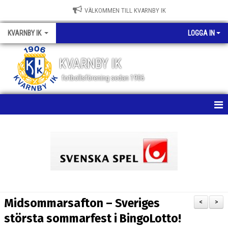
VÄLKOMMEN TILL KVARNBY IK
KVARNBY IK
LOGGA IN
KVARNBY IK
fotbollsförening sedan 1906
HEM
NYHETER
KALENDER
OM KLUBBEN
Midsommarsafton – Sveriges
<
>
BILDGALLERI
största sommarfest i BingoLotto!