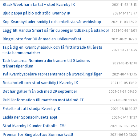
Black Week har startat - stöd Kvarnby IK
2021-11-22 13:13
Bjud pappa på bio och stöd Kvarnby IK
2021-11-11 13:47
Köp Kvarnbykläder smidigt och enkelt via vår webbshop
2021-11-03 17:29
Lägg till Handla Smart så får du pengar tillbaka på alla köp!
2021-10-26 15:01
BingoLotto firar 30 år med en jubileumsfest
2021-10-21 16:20
Ta på dig en Kvarnbyhalsduk och få fritt inträde till årets
2021-10-21 14:45
sista hemmamatcher
Tack tränarna: Nominera din tränare till Stadiums
2021-10-15 12:41
tränarstipendium
Två Kvarnbyspelare representerade på Utvecklingsläger
2021-10-14 13:15
Boka hotell och stöd samtidigt Kvarnby IK
2021-10-05 13:39
Det här gäller från och med 29 september
2021-09-29 09:30
Publikinformation till matchen mot Malmö FF
2021-08-20 10:40
Enkelt sätt att stödja Kvarnby IK
2021-08-18 10:37
Ladda ner Sponsorhusets app!
2021-07-14 17:37
Stöd Kvarnby IK under fotbolls-EM!
2021-07-06 07:59
Premiär för BingoLottos Sommarkväll!
2021-06-30 13:22