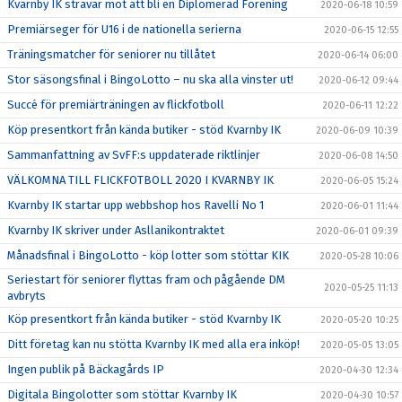
Kvarnby IK strävar mot att bli en Diplomerad Förening
2020-06-18 10:59
Premiärseger för U16 i de nationella serierna
2020-06-15 12:55
Träningsmatcher för seniorer nu tillåtet
2020-06-14 06:00
Stor säsongsfinal i BingoLotto – nu ska alla vinster ut!
2020-06-12 09:44
Succé för premiärträningen av flickfotboll
2020-06-11 12:22
Köp presentkort från kända butiker - stöd Kvarnby IK
2020-06-09 10:39
Sammanfattning av SvFF:s uppdaterade riktlinjer
2020-06-08 14:50
VÄLKOMNA TILL FLICKFOTBOLL 2020 I KVARNBY IK
2020-06-05 15:24
Kvarnby IK startar upp webbshop hos Ravelli No 1
2020-06-01 11:44
Kvarnby IK skriver under Asllanikontraktet
2020-06-01 09:39
Månadsfinal i BingoLotto - köp lotter som stöttar KIK
2020-05-28 10:06
Seriestart för seniorer flyttas fram och pågående DM
2020-05-25 11:13
avbryts
Köp presentkort från kända butiker - stöd Kvarnby IK
2020-05-20 10:25
Ditt företag kan nu stötta Kvarnby IK med alla era inköp!
2020-05-05 13:05
Ingen publik på Bäckagårds IP
2020-04-30 12:34
Digitala Bingolotter som stöttar Kvarnby IK
2020-04-30 10:57