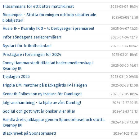
Tillsammans för ett bättre matchklimat
2025-05-09 10:34
Biokampen - Stötta föreningen och köp rabatterade
2025-05-08 12:58
biobiljetter!
Husie IF - Kvarnby IK 0 - 4: Derbyseger i premiären!
2025-04-07 12:23
Inför söndagens seriepremiärer!
2025-04-04 12:19
Nystart för fotbollsskolan!
2025-03-24 08:42
Pristagare i föreningen för 2024
2025-03-21 10:43
Conny Hammarstedt tilldelad hedersmedlemskap i
2025-03-20 16:01
Kvarnby IK
Tjejdagen 2025
2025-03-10 09:38
Trippla DM-matcher på Bäckagårds IP i Helgen
2025-02-28 12:08
Kenneth Folkesson ny tränare för Damlaget
2025-02-05 10:24
Julgranshämtning - ta hjälp av vårt Damlag!
2024-12-27 10:53
God Jul och gott nytt år önskar vi er alla!
2024-12-23 13:13
Handla årets julklappar genom Sponsorhuset och stötta
2024-12-09 13:38
Kvarnby IK!
Black Week på Sponsorhuset!
2024-11-25 11:53