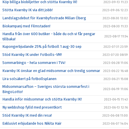
Köp billiga biobiljetter och stötta Kvarnby IK!
2023-09-13 11:23
Stötta Kvarnby IK via ditt jobb!
2023-09-06 12:23
Landslagsdebut för Kvarnbyfostrade Milian Öberg
2023-08-30 13:02
Biokampanj med Filmstaden!
2023-08-30 11:33
Handla från över 600 butiker - både du och vi får pengar
2023-08-17 11:54
tillbaka!
Kupongerbjudande 25% på fotboll 1 aug-30 sep
2023-07-31 23:59
Stöd Kvarnby IK under Fotbolls-VM!
2023-07-20 08:59
Sommarbingo - hela sommaren i TV4!
2023-06-28 11:06
Kvarnby IK önskar en glad midsommar och trevlig sommar
2023-06-22 16:48
Lira solsäkert på fotbollsplanen
2023-06-21 15:08
Midsommarsafton – Sveriges största sommarfest i
2023-06-19 11:06
BingoLotto!
Handla inför midsommar och stötta Kvarnby IK!
2023-06-15 11:43
Ny webbshop fylld med presentkort
2023-06-13 12:16
Stöd Kvarnby IK med din resa!
2023-06-08 11:00
Exklusivt erbjudande hos Nikita Hair
2023-06-07 14:04