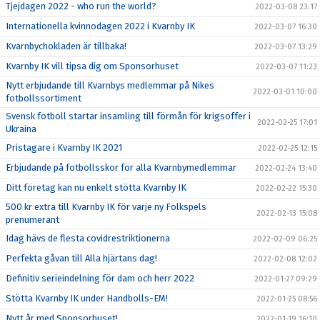
Tjejdagen 2022 - who run the world?
2022-03-08 23:17
Internationella kvinnodagen 2022 i Kvarnby IK
2022-03-07 16:30
Kvarnbychokladen är tillbaka!
2022-03-07 13:29
Kvarnby IK vill tipsa dig om Sponsorhuset
2022-03-07 11:23
Nytt erbjudande till Kvarnbys medlemmar på Nikes
2022-03-01 10:00
fotbollssortiment
Svensk fotboll startar insamling till förmån för krigsoffer i
2022-02-25 17:01
Ukraina
Pristagare i Kvarnby IK 2021
2022-02-25 12:15
Erbjudande på fotbollsskor för alla Kvarnbymedlemmar
2022-02-24 13:40
Ditt företag kan nu enkelt stötta Kvarnby IK
2022-02-22 15:30
500 kr extra till Kvarnby IK för varje ny Folkspels
2022-02-13 15:08
prenumerant
Idag hävs de flesta covidrestriktionerna
2022-02-09 06:25
Perfekta gåvan till Alla hjärtans dag!
2022-02-08 12:02
Definitiv serieindelning för dam och herr 2022
2022-01-27 09:29
Stötta Kvarnby IK under Handbolls-EM!
2022-01-25 08:56
Nytt år med Sponsorhuset!
2022-01-19 16:10