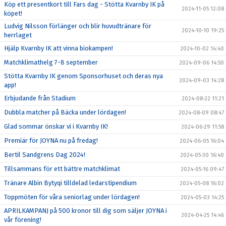
Köp ett presentkort till Fars dag - Stötta Kvarnby IK på
2024-11-05 12:08
köpet!
Ludvig Nilsson förlänger och blir huvudtränare för
2024-10-10 19:25
herrlaget
Hjälp Kvarnby IK att vinna biokampen!
2024-10-02 14:40
Matchklimathelg 7-8 september
2024-09-06 14:50
Stötta Kvarnby IK genom Sponsorhuset och deras nya
2024-09-03 14:28
app!
Erbjudande från Stadium
2024-08-22 11:21
Dubbla matcher på Bäcka under lördagen!
2024-08-09 08:47
Glad sommar önskar vi i Kvarnby IK!
2024-06-29 11:58
Premiär för JOYNA nu på fredag!
2024-06-05 16:04
Bertil Sandgrens Dag 2024!
2024-05-30 16:40
Tillsammans för ett bättre matchklimat
2024-05-16 09:47
Tränare Albin Bytyqi tilldelad ledarstipendium
2024-05-08 16:02
Toppmöten för våra seniorlag under lördagen!
2024-05-03 14:25
APRILKAMPANJ på 500 kronor till dig som säljer JOYNA i
2024-04-25 14:46
vår förening!