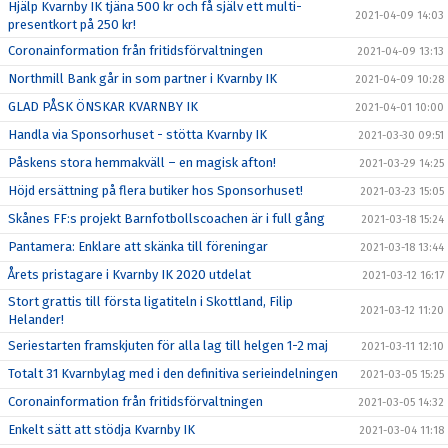
Hjälp Kvarnby IK tjäna 500 kr och få själv ett multi-
2021-04-09 14:03
presentkort på 250 kr!
Coronainformation från fritidsförvaltningen
2021-04-09 13:13
Northmill Bank går in som partner i Kvarnby IK
2021-04-09 10:28
GLAD PÅSK ÖNSKAR KVARNBY IK
2021-04-01 10:00
Handla via Sponsorhuset - stötta Kvarnby IK
2021-03-30 09:51
Påskens stora hemmakväll – en magisk afton!
2021-03-29 14:25
Höjd ersättning på flera butiker hos Sponsorhuset!
2021-03-23 15:05
Skånes FF:s projekt Barnfotbollscoachen är i full gång
2021-03-18 15:24
Pantamera: Enklare att skänka till föreningar
2021-03-18 13:44
Årets pristagare i Kvarnby IK 2020 utdelat
2021-03-12 16:17
Stort grattis till första ligatiteln i Skottland, Filip
2021-03-12 11:20
Helander!
Seriestarten framskjuten för alla lag till helgen 1-2 maj
2021-03-11 12:10
Totalt 31 Kvarnbylag med i den definitiva serieindelningen
2021-03-05 15:25
Coronainformation från fritidsförvaltningen
2021-03-05 14:32
Enkelt sätt att stödja Kvarnby IK
2021-03-04 11:18