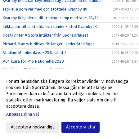
Kvarnby IK hälsar LeytonMassage välkomna till klubben
2019-11-18 13:07
Tack alla som var med och stöttade Kvarnby IK!
2019-11-13 10:57
Kvarnby IK bjuder in till träningscamp med start 18/11
2019-11-12 12:00
Julklappar till anställda och kunder - stöd Kvarnby IK
2019-11-05 08:35
Höst/vinter = Stora intäkter från Sponsorhuset
2019-10-29 11:24
Richard, Max och Niklas förlänger - leder återtåget
2019-10-25 16:00
Stadium Memberdays - 25% rabatt!
2019-10-25 09:15
P04 klara för P16 Nationella 2020
2019-10-20 12:31
P04 kvalar till P16 Nationella 2020
2019-10-16 16:44
Föreningsdagar på Stadium Svågertorp börjar nu
2019-10-07 10:00
För att hemsidan ska fungera korrekt använder vi nödvändiga
Ulf Jansson om återkomsten till Kvarnby IK
cookies från SportAdmin. Dessa går inte att stänga av.
2019-10-05 09:00
Föreningen kan också använda frivilliga cookies, t.ex. för
Stöd Kvarnby IK när du handlar på Flügger Färg
2019-10-04 12:29
statistik eller marknadsföring. Du väljer själv om du vill
Välkommen tillbaka till Kvarnby IK, Ulf Jansson!
2019-10-04 09:30
acceptera dessa.
Grymt helgerbjudande till alla i Kvarnby IK
2019-09-27 17:55
Anpassa dina val
Fantastiskt erbjudande från Kvarnby IK
2019-09-23 10:20
Acceptera nödvändiga
Acceptera alla
Min Fotboll - den nya appen i svensk fotboll
2019-09-22 09:35