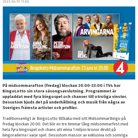
2023-06-19 11:06
DOKUMENT
MEDLEMSKAP
LEDARE
KONTAKT
På midsommarafton (fredag) klockan 20:00-23:00 i TV4 har
BingoLotto sin stora säsongsavslutning. Programmet är
uppladdat med fyra bingospel och chanser till otroliga vinster.
Dessutom bjuds det på underhållning och musik från några av
Sveriges främsta artister och profiler.
Traditionsenligt är BingoLotto tillbaka med sitt MidsommarBingo på
fredag klockan 20:00. Det blir en tre timmar lång midsommarfest med
hela fyra bingospel och chans att vinna 1 miljon kronor direkt på
bingoraderna i varje spel. Dessutom massor av exklusiva och somriga