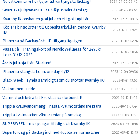
Nu välkomnar vi fler tjejer till vårt yngsta flicklag!
2024-01-02 09:40
Snart ska julgranen ut - ta hjälp av vårt damlag!
2023-12-27 08:50
Kvarnby IK önskar en god jul och ett gott nytt år
2023-12-22 08:55
Köp era bingolotter till Uppesittarkvällen genom Kvarnby
2023-12-11 12:24
IK!
Planerna på Bäckagårds IP tillgängliga igen
2023-12-07 14:26
Passa på - Träningskort på Nordic Wellness för 2495kr
2023-12-06 11:46
t.o.m 31/12-2023
Årets jultröja från Stadium!
2023-12-05 11:26
Planerna stängda t.o.m. onsdag 6/12
2023-12-04 09:36
Black Week - Fynda samtidigt som du stöttar Kvarnby IK!
2023-11-21 13:50
Välkommen Ludde
2023-10-23 08:00
Var med och bidra till Bröstcancerförbundet!
2023-10-17 11:09
Trippla kvalavancemang - nästa kvalmotståndare klara
2023-10-16 07:44
Trippla kvalmatcher väntar redan på onsdag
2023-10-09 15:53
SUPERWEEK = mer pengar till dig och Kvarnby IK
2023-09-26 11:46
Superlördag på Bäckagård med dubbla seniormatcher
2023-09-15 12:15