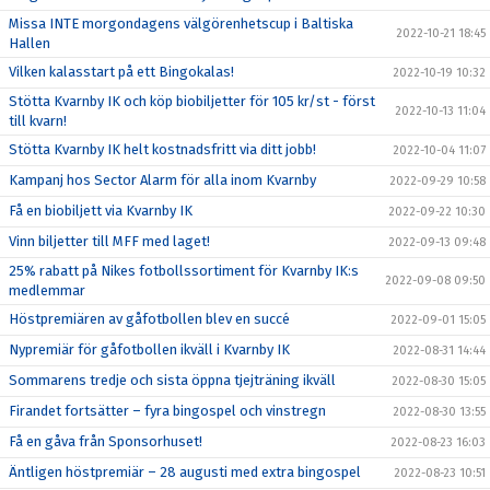
Missa INTE morgondagens välgörenhetscup i Baltiska
2022-10-21 18:45
Hallen
Vilken kalasstart på ett Bingokalas!
2022-10-19 10:32
Stötta Kvarnby IK och köp biobiljetter för 105 kr/st - först
2022-10-13 11:04
till kvarn!
Stötta Kvarnby IK helt kostnadsfritt via ditt jobb!
2022-10-04 11:07
Kampanj hos Sector Alarm för alla inom Kvarnby
2022-09-29 10:58
Få en biobiljett via Kvarnby IK
2022-09-22 10:30
Vinn biljetter till MFF med laget!
2022-09-13 09:48
25% rabatt på Nikes fotbollssortiment för Kvarnby IK:s
2022-09-08 09:50
medlemmar
Höstpremiären av gåfotbollen blev en succé
2022-09-01 15:05
Nypremiär för gåfotbollen ikväll i Kvarnby IK
2022-08-31 14:44
Sommarens tredje och sista öppna tjejträning ikväll
2022-08-30 15:05
Firandet fortsätter – fyra bingospel och vinstregn
2022-08-30 13:55
Få en gåva från Sponsorhuset!
2022-08-23 16:03
Äntligen höstpremiär – 28 augusti med extra bingospel
2022-08-23 10:51