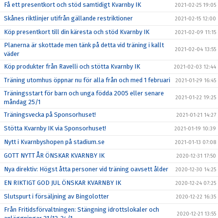
Få ett presentkort och stöd samtidigt Kvarnby IK
2021-02-25 19:05
Skånes riktlinjer utifrån gällande restriktioner
2021-02-15 12:00
Köp presentkort till din käresta och stöd Kvarnby IK
2021-02-09 11:15
Planerna är skottade men tänk på detta vid träning i kallt
2021-02-04 13:55
väder
Köp produkter från Ravelli och stötta Kvarnby IK
2021-02-03 12:44
Träning utomhus öppnar nu för alla från och med 1 februari
2021-01-29 16:45
Träningsstart för barn och unga födda 2005 eller senare
2021-01-22 19:25
måndag 25/1
Träningsvecka på Sponsorhuset!
2021-01-21 14:27
Stötta Kvarnby IK via Sponsorhuset!
2021-01-19 10:39
Nytt i Kvarnbyshopen på stadium.se
2021-01-13 07:08
GOTT NYTT ÅR ÖNSKAR KVARNBY IK
2020-12-31 17:50
Nya direktiv: Högst åtta personer vid träning oavsett ålder
2020-12-30 14:25
EN RIKTIGT GOD JUL ÖNSKAR KVARNBY IK
2020-12-24 07:25
Slutspurt i försäljning av Bingolotter
2020-12-22 16:35
Från Fritidsförvaltningen: Stängning idrottslokaler och
2020-12-21 13:55