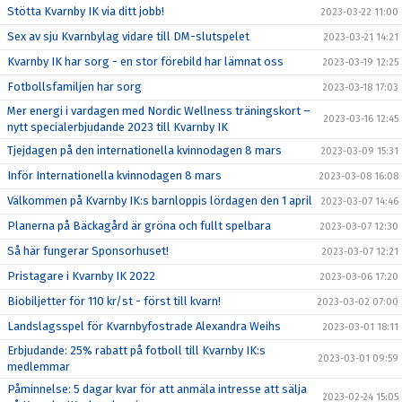
Stötta Kvarnby IK via ditt jobb!
2023-03-22 11:00
Sex av sju Kvarnbylag vidare till DM-slutspelet
2023-03-21 14:21
Kvarnby IK har sorg - en stor förebild har lämnat oss
2023-03-19 12:25
Fotbollsfamiljen har sorg
2023-03-18 17:03
Mer energi i vardagen med Nordic Wellness träningskort –
2023-03-16 12:45
nytt specialerbjudande 2023 till Kvarnby IK
Tjejdagen på den internationella kvinnodagen 8 mars
2023-03-09 15:31
Inför Internationella kvinnodagen 8 mars
2023-03-08 16:08
Välkommen på Kvarnby IK:s barnloppis lördagen den 1 april
2023-03-07 14:46
Planerna på Bäckagård är gröna och fullt spelbara
2023-03-07 12:30
Så här fungerar Sponsorhuset!
2023-03-07 12:21
Pristagare i Kvarnby IK 2022
2023-03-06 17:20
Biobiljetter för 110 kr/st - först till kvarn!
2023-03-02 07:00
Landslagsspel för Kvarnbyfostrade Alexandra Weihs
2023-03-01 18:11
Erbjudande: 25% rabatt på fotboll till Kvarnby IK:s
2023-03-01 09:59
medlemmar
Påminnelse: 5 dagar kvar för att anmäla intresse att sälja
2023-02-24 15:05