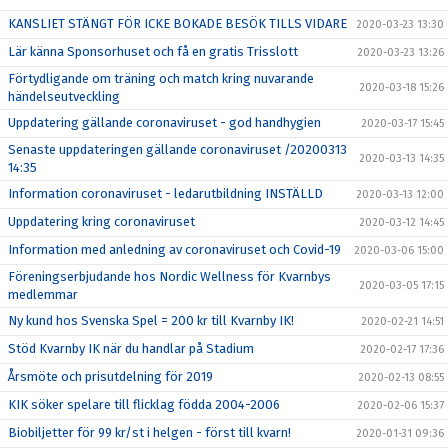
KANSLIET STÄNGT FÖR ICKE BOKADE BESÖK TILLS VIDARE
2020-03-23 13:30
Lär känna Sponsorhuset och få en gratis Trisslott
2020-03-23 13:26
Förtydligande om träning och match kring nuvarande
2020-03-18 15:26
händelseutveckling
Uppdatering gällande coronaviruset - god handhygien
2020-03-17 15:45
Senaste uppdateringen gällande coronaviruset /20200313
2020-03-13 14:35
14:35
Information coronaviruset - ledarutbildning INSTÄLLD
2020-03-13 12:00
Uppdatering kring coronaviruset
2020-03-12 14:45
Information med anledning av coronaviruset och Covid-19
2020-03-06 15:00
Föreningserbjudande hos Nordic Wellness för Kvarnbys
2020-03-05 17:15
medlemmar
Ny kund hos Svenska Spel = 200 kr till Kvarnby IK!
2020-02-21 14:51
Stöd Kvarnby IK när du handlar på Stadium
2020-02-17 17:36
Årsmöte och prisutdelning för 2019
2020-02-13 08:55
KIK söker spelare till flicklag födda 2004-2006
2020-02-06 15:37
Biobiljetter för 99 kr/st i helgen - först till kvarn!
2020-01-31 09:36