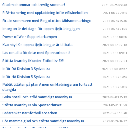
Glad midsommar och trevlig sommar!
2021-06-25 09:30
FIFA-turnering med uppladdning inför eSkånebollen
2021-06-24 21:15
Fira in sommaren med BingoLottos Midsommarbingo
2021-06-24 15:36
Imorgon är det dags för öppen tjejträning igen
2021-06-23 21:25
Power of We - Supporterkampen
2021-06-18 08:56
Kvarnby IK:s öppna tjejträningar är tillbaka
2021-06-17 09:10
Läs om alla fördelar med Sponsorhuset!
2021-06-16 09:11
Stötta Kvarnby IK under Fotbolls-EM!
2021-06-11 09:01
Inför DA Division 3 Sydvästra
2021-06-08 09:47
Inför HA Division 5 Sydvästra
2021-06-04 14:55
Publik tillåten på plan A men omklädningsrum fortsatt
2021-06-04 13:15
stängda
Boka hotell och stöd samtidigt Kvarnby IK
2021-06-03 15:19
Stötta Kvarnby IK via Sponsorhuset!
2021-05-31 13:50
Ledarenkät Barnfotbollscoachen
2021-05-26 10:48
Gör mamma glad och stötta samtidigt Kvarnby IK
2021-05-24 14:22