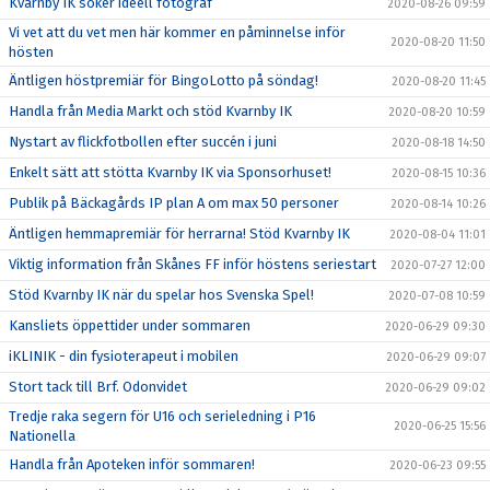
Kvarnby IK söker ideell fotograf
2020-08-26 09:59
Vi vet att du vet men här kommer en påminnelse inför
2020-08-20 11:50
hösten
Äntligen höstpremiär för BingoLotto på söndag!
2020-08-20 11:45
Handla från Media Markt och stöd Kvarnby IK
2020-08-20 10:59
Nystart av flickfotbollen efter succén i juni
2020-08-18 14:50
Enkelt sätt att stötta Kvarnby IK via Sponsorhuset!
2020-08-15 10:36
Publik på Bäckagårds IP plan A om max 50 personer
2020-08-14 10:26
Äntligen hemmapremiär för herrarna! Stöd Kvarnby IK
2020-08-04 11:01
Viktig information från Skånes FF inför höstens seriestart
2020-07-27 12:00
Stöd Kvarnby IK när du spelar hos Svenska Spel!
2020-07-08 10:59
Kansliets öppettider under sommaren
2020-06-29 09:30
iKLINIK - din fysioterapeut i mobilen
2020-06-29 09:07
Stort tack till Brf. Odonvidet
2020-06-29 09:02
Tredje raka segern för U16 och serieledning i P16
2020-06-25 15:56
Nationella
Handla från Apoteken inför sommaren!
2020-06-23 09:55