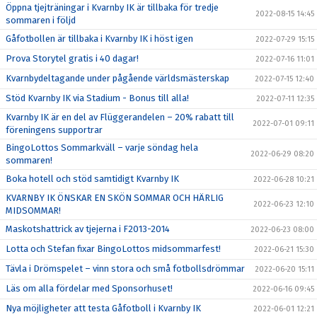
Öppna tjejträningar i Kvarnby IK är tillbaka för tredje
2022-08-15 14:45
sommaren i följd
Gåfotbollen är tillbaka i Kvarnby IK i höst igen
2022-07-29 15:15
Prova Storytel gratis i 40 dagar!
2022-07-16 11:01
Kvarnbydeltagande under pågående världsmästerskap
2022-07-15 12:40
Stöd Kvarnby IK via Stadium - Bonus till alla!
2022-07-11 12:35
Kvarnby IK är en del av Flüggerandelen – 20% rabatt till
2022-07-01 09:11
föreningens supportrar
BingoLottos Sommarkväll – varje söndag hela
2022-06-29 08:20
sommaren!
Boka hotell och stöd samtidigt Kvarnby IK
2022-06-28 10:21
KVARNBY IK ÖNSKAR EN SKÖN SOMMAR OCH HÄRLIG
2022-06-23 12:10
MIDSOMMAR!
Maskotshattrick av tjejerna i F2013-2014
2022-06-23 08:00
Lotta och Stefan fixar BingoLottos midsommarfest!
2022-06-21 15:30
Tävla i Drömspelet – vinn stora och små fotbollsdrömmar
2022-06-20 15:11
Läs om alla fördelar med Sponsorhuset!
2022-06-16 09:45
Nya möjligheter att testa Gåfotboll i Kvarnby IK
2022-06-01 12:21