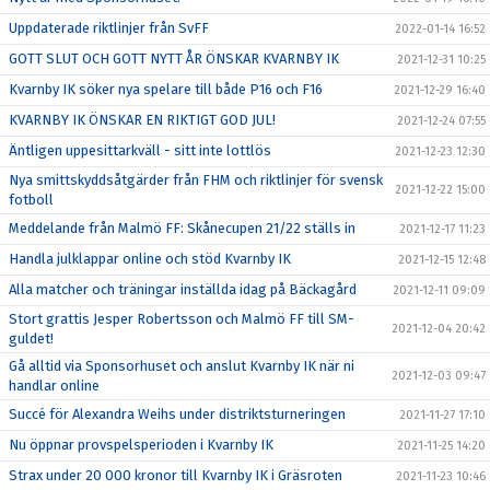
Uppdaterade riktlinjer från SvFF
2022-01-14 16:52
GOTT SLUT OCH GOTT NYTT ÅR ÖNSKAR KVARNBY IK
2021-12-31 10:25
Kvarnby IK söker nya spelare till både P16 och F16
2021-12-29 16:40
KVARNBY IK ÖNSKAR EN RIKTIGT GOD JUL!
2021-12-24 07:55
Äntligen uppesittarkväll - sitt inte lottlös
2021-12-23 12:30
Nya smittskyddsåtgärder från FHM och riktlinjer för svensk
2021-12-22 15:00
fotboll
Meddelande från Malmö FF: Skånecupen 21/22 ställs in
2021-12-17 11:23
Handla julklappar online och stöd Kvarnby IK
2021-12-15 12:48
Alla matcher och träningar inställda idag på Bäckagård
2021-12-11 09:09
Stort grattis Jesper Robertsson och Malmö FF till SM-
2021-12-04 20:42
guldet!
Gå alltid via Sponsorhuset och anslut Kvarnby IK när ni
2021-12-03 09:47
handlar online
Succé för Alexandra Weihs under distriktsturneringen
2021-11-27 17:10
Nu öppnar provspelsperioden i Kvarnby IK
2021-11-25 14:20
Strax under 20 000 kronor till Kvarnby IK i Gräsroten
2021-11-23 10:46