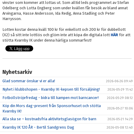
vinster som kommer att lottas ut. Som alltid leds programmet av Stefan
Odelberg och Lotta Engberg som under kvällen får besök av bland annat
Arvingarna, Hasse Andersson, Ida Redig, Anna Stadling och Peter
Harrysson.
Lotten kostar denna kväll 100 kr för enkellott och 200 kr för dubbellott
(X2) så sitt inte lottlös och glöm inte att köpa din digitala lott
HÄR
för att
stötta Kvarnby IK under denna härliga sommarfest!
Nyhetsarkiv
Glad sommar önskar vi er alla!
2026-06-26 09:49
Nyhet i klubbshopen - Kvarnby IK-kepsen till försäljning!
2026-05-29 11:42
Fotbollströjefredag - bidra till kampen mot barncancer!
2026-05-29 08:12
Köp din Mors dag-present från Sponsorhuset och stötta
2026-05-27 10:06
Kvarnby IK!
Alla ska se – kostnadsfria aktivitetsglasögon för barn
2026-05-21 14:29
Kvarnby IK 120 ÅR - Bertil Sandgrens Dag
2026-05-08 12:40