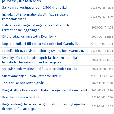
på Kvarnby IK:s barnloppis
Sänk dina elkostnader och få 500 kr tillbaka!
2023-02-23 10:26
Inbjudan till informationskväll: ”Vad innebär en
2023-02-22 14:40
korsbandsskada”
Fritidsförvaltningen stänger alla idrotts- och
2023-02-17 14:28
rekreationsanläggningar
Ditt företag kan nu stötta Kvarnby IK
2023-02-14 15:34
Köp presentkort till din käresta och stöd Kvarnby IK
2023-02-09 10:31
Premiär för nya Tränarutbildning SvFF D hos Kvarnby IK
2023-02-08 16:21
Kvarnby IK:s barnloppis 1 april: Ta chansen att sälja
2023-01-26 12:35
barnkläder, leksaker och andra barnprylar
Ny spännande webbshop från Nordic Choice Hotels
2023-01-18 14:48
Succékampanjen - biobiljetter för 109 kr!
2023-01-04 09:47
Tack för i år och Gott Nytt År!
2022-12-30 17:30
BingoLottos Nyårskväll – Hela Sverige firar tillsammans!
2022-12-29 17:20
Kvarnby IK önskar god jul
2022-12-23 16:10
Regeländring i barn- och ungdomsfotbollen: nytagna hål i
2022-12-21 10:05
öronen tillåts att tejpas