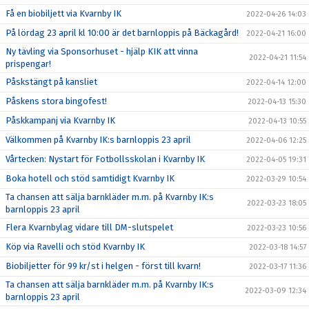
Få en biobiljett via Kvarnby IK
2022-04-26 14:03
På lördag 23 april kl 10:00 är det barnloppis på Bäckagård!
2022-04-21 16:00
Ny tävling via Sponsorhuset - hjälp KIK att vinna
2022-04-21 11:54
prispengar!
Påskstängt på kansliet
2022-04-14 12:00
Påskens stora bingofest!
2022-04-13 15:30
Påskkampanj via Kvarnby IK
2022-04-13 10:55
Välkommen på Kvarnby IK:s barnloppis 23 april
2022-04-06 12:25
Vårtecken: Nystart för Fotbollsskolan i Kvarnby IK
2022-04-05 19:31
Boka hotell och stöd samtidigt Kvarnby IK
2022-03-29 10:54
Ta chansen att sälja barnkläder m.m. på Kvarnby IK:s
2022-03-23 18:05
barnloppis 23 april
Flera Kvarnbylag vidare till DM-slutspelet
2022-03-23 10:56
Köp via Ravelli och stöd Kvarnby IK
2022-03-18 14:57
Biobiljetter för 99 kr/st i helgen - först till kvarn!
2022-03-17 11:36
Ta chansen att sälja barnkläder m.m. på Kvarnby IK:s
2022-03-09 12:34
barnloppis 23 april