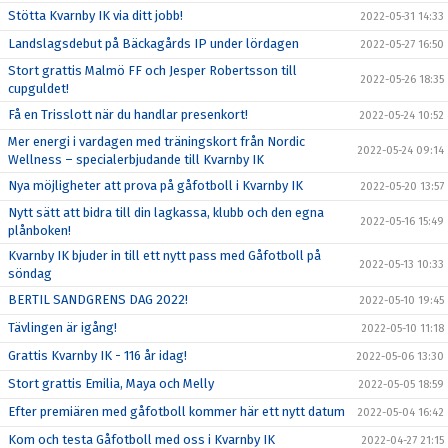
Stötta Kvarnby IK via ditt jobb!
2022-05-31 14:33
Landslagsdebut på Bäckagårds IP under lördagen
2022-05-27 16:50
Stort grattis Malmö FF och Jesper Robertsson till
2022-05-26 18:35
cupguldet!
Få en Trisslott när du handlar presenkort!
2022-05-24 10:52
Mer energi i vardagen med träningskort från Nordic
2022-05-24 09:14
Wellness – specialerbjudande till Kvarnby IK
Nya möjligheter att prova på gåfotboll i Kvarnby IK
2022-05-20 13:57
Nytt sätt att bidra till din lagkassa, klubb och den egna
2022-05-16 15:49
plånboken!
Kvarnby IK bjuder in till ett nytt pass med Gåfotboll på
2022-05-13 10:33
söndag
BERTIL SANDGRENS DAG 2022!
2022-05-10 19:45
Tävlingen är igång!
2022-05-10 11:18
Grattis Kvarnby IK - 116 år idag!
2022-05-06 13:30
Stort grattis Emilia, Maya och Melly
2022-05-05 18:59
Efter premiären med gåfotboll kommer här ett nytt datum
2022-05-04 16:42
Kom och testa Gåfotboll med oss i Kvarnby IK
2022-04-27 21:15