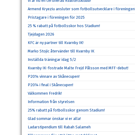
Vi är nu en certifierad Kvalitetsklubb!
Armend Kryeziu ansluter som fotbollsutvecklare i föreningen
Pristagare i föreningen för 2025
25 % rabatt på fotbollsskor hos Stadium!
Tjejdagen 2026
KFC är ny partner till Kvarnby IK!
Marko Stojic återvänder till Kvarnby IK
Inställda träningar idag 5/2
Kvarnby IK-fostrade Malte Frejd Pålsson med MFF-debut!
P2014 vinnare av Skånecupen!
P2014 i final i Skånecupen!
Välkommen Fredrik!
Information från styrelsen
25% rabatt på fotbollsskor genom Stadium!
Glad sommar önskar vi er alla!
Ladarstipendium till Rabah Salameh