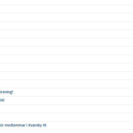
örening!
IK!
för medlemmar i Kvarnby IK