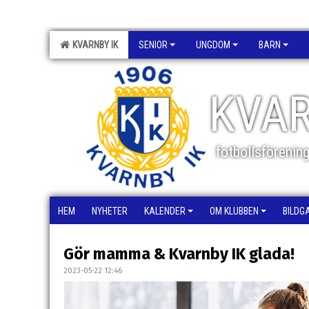
KVARNBY IK
SENIOR
UNGDOM
BARN
KVAR
fotbollsförenin
HEM
NYHETER
KALENDER
OM KLUBBEN
BILDG
Gör mamma & Kvarnby IK glada!
2023-05-22 12:46