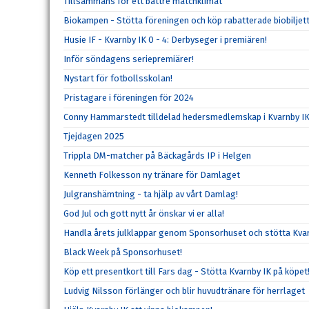
Tillsammans för ett bättre matchklimat
Biokampen - Stötta föreningen och köp rabatterade biobiljett
Husie IF - Kvarnby IK 0 - 4: Derbyseger i premiären!
Inför söndagens seriepremiärer!
Nystart för fotbollsskolan!
Pristagare i föreningen för 2024
Conny Hammarstedt tilldelad hedersmedlemskap i Kvarnby I
Tjejdagen 2025
Trippla DM-matcher på Bäckagårds IP i Helgen
Kenneth Folkesson ny tränare för Damlaget
Julgranshämtning - ta hjälp av vårt Damlag!
God Jul och gott nytt år önskar vi er alla!
Handla årets julklappar genom Sponsorhuset och stötta Kvar
Black Week på Sponsorhuset!
Köp ett presentkort till Fars dag - Stötta Kvarnby IK på köpet
Ludvig Nilsson förlänger och blir huvudtränare för herrlaget