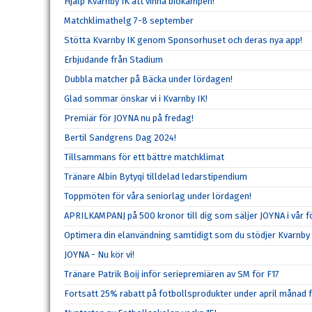
Hjälp Kvarnby IK att vinna biokampen!
Matchklimathelg 7-8 september
Stötta Kvarnby IK genom Sponsorhuset och deras nya app!
Erbjudande från Stadium
Dubbla matcher på Bäcka under lördagen!
Glad sommar önskar vi i Kvarnby IK!
Premiär för JOYNA nu på fredag!
Bertil Sandgrens Dag 2024!
Tillsammans för ett bättre matchklimat
Tränare Albin Bytyqi tilldelad ledarstipendium
Toppmöten för våra seniorlag under lördagen!
APRILKAMPANJ på 500 kronor till dig som säljer JOYNA i vår f
Optimera din elanvändning samtidigt som du stödjer Kvarnby 
JOYNA - Nu kör vi!
Tränare Patrik Boij inför seriepremiären av SM för F17
Fortsatt 25% rabatt på fotbollsprodukter under april månad 