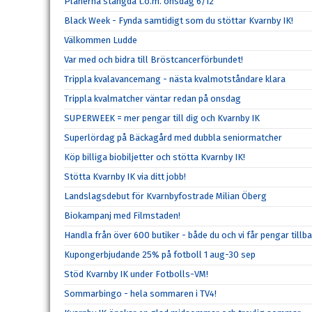
Planerna stängda t.o.m. onsdag 6/12
Black Week - Fynda samtidigt som du stöttar Kvarnby IK!
Välkommen Ludde
Var med och bidra till Bröstcancerförbundet!
Trippla kvalavancemang - nästa kvalmotståndare klara
Trippla kvalmatcher väntar redan på onsdag
SUPERWEEK = mer pengar till dig och Kvarnby IK
Superlördag på Bäckagård med dubbla seniormatcher
Köp billiga biobiljetter och stötta Kvarnby IK!
Stötta Kvarnby IK via ditt jobb!
Landslagsdebut för Kvarnbyfostrade Milian Öberg
Biokampanj med Filmstaden!
Handla från över 600 butiker - både du och vi får pengar tillba
Kupongerbjudande 25% på fotboll 1 aug-30 sep
Stöd Kvarnby IK under Fotbolls-VM!
Sommarbingo - hela sommaren i TV4!