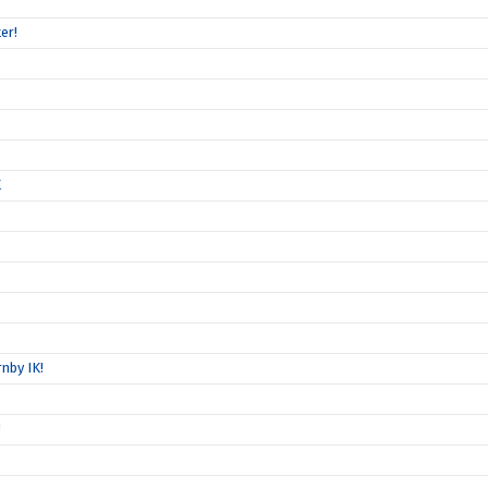
er!
K
nby IK!
!