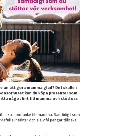
re än att göra mamma glad? Det skulle i
 Sponsorhuset kan du köpa presenter som
itta något fint till mamma och stöd oss
lite extra omtanke till mamma. Samtidigt som
defulla intäkter och själv få pengar tillbaka