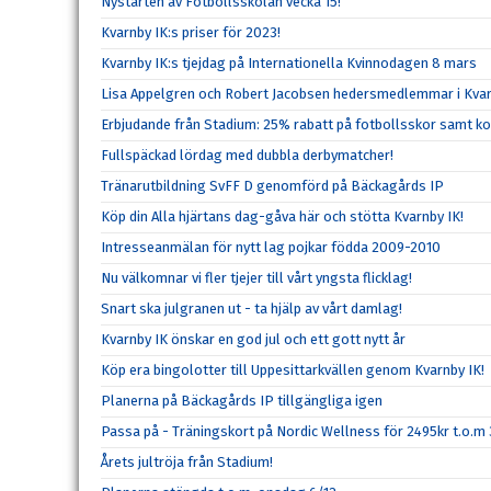
Nystarten av Fotbollsskolan vecka 15!
Kvarnby IK:s priser för 2023!
Kvarnby IK:s tjejdag på Internationella Kvinnodagen 8 mars
Lisa Appelgren och Robert Jacobsen hedersmedlemmar i Kvar
Erbjudande från Stadium: 25% rabatt på fotbollsskor samt k
Fullspäckad lördag med dubbla derbymatcher!
Tränarutbildning SvFF D genomförd på Bäckagårds IP
Köp din Alla hjärtans dag-gåva här och stötta Kvarnby IK!
Intresseanmälan för nytt lag pojkar födda 2009-2010
Nu välkomnar vi fler tjejer till vårt yngsta flicklag!
Snart ska julgranen ut - ta hjälp av vårt damlag!
Kvarnby IK önskar en god jul och ett gott nytt år
Köp era bingolotter till Uppesittarkvällen genom Kvarnby IK!
Planerna på Bäckagårds IP tillgängliga igen
Passa på - Träningskort på Nordic Wellness för 2495kr t.o.m
Årets jultröja från Stadium!