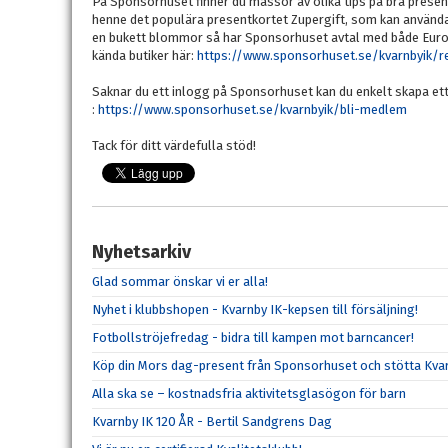
På Sponsorhuset finner du massor av olika tips på bra prese
henne det populära presentkortet Zupergift, som kan användas
en bukett blommor så har Sponsorhuset avtal med både Eurofl
kända butiker här:
https://www.sponsorhuset.se/kvarnbyik/r
Saknar du ett inlogg på Sponsorhuset kan du enkelt skapa ett 
:
https://www.sponsorhuset.se/kvarnbyik/bli-medlem
Tack för ditt värdefulla stöd!
Nyhetsarkiv
Glad sommar önskar vi er alla!
Nyhet i klubbshopen - Kvarnby IK-kepsen till försäljning!
Fotbollströjefredag - bidra till kampen mot barncancer!
Köp din Mors dag-present från Sponsorhuset och stötta Kvar
Alla ska se – kostnadsfria aktivitetsglasögon för barn
Kvarnby IK 120 ÅR - Bertil Sandgrens Dag