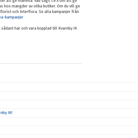
nter att ge mamma. Vad sägs t.e.x om att ge
 hos mängder av olika butiker. Om du vill ge
orist och Interflora. Se alla kampanjer från
ea-kampanjer
sådant här och vara kopplad till Kvarnby IK
nby IK!