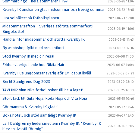
Sommarbingo - hela sommaren i TV4!
2023-06-28 11:06
Kvarnby IK önskar en glad midsommar och trevlig sommar
2023-06-22 16:48
Lira solsäkert på fotbollsplanen
2023-06-21 15:08
Midsommarsafton – Sveriges största sommarfest i
2023-06-19 11:06
BingoLotto!
Handla inför midsommar och stötta Kvarnby IK!
2023-06-15 11:43
Ny webbshop fylld med presentkort
2023-06-13 12:16
Stöd Kvarnby IK med din resa!
2023-06-08 11:00
Exklusivt erbjudande hos Nikita Hair
2023-06-07 14:04
Kvarnby IK:s ungdomsansvarig gör EM-debut ikväll
2023-06-02 09:21
Bertil Sandgrens Dag 2023
2023-05-29 23:10
TÄVLING: Vinn Nike fotbollsskor till hela laget!
2023-05-25 12:00
Stort tack till Gula Höja, Röda Höja och Vita Höja
2023-05-25 10:46
Gör mamma & Kvarnby IK glada!
2023-05-22 12:46
Boka hotell och stöd samtidigt Kvarnby IK
2023-04-27 15:40
Leif Dahlgren ny hedersmedlem i Kvarnby IK: "Kvarnby IK
2023-04-26 16:05
blev en livsstil för mig"