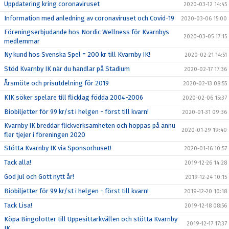
Uppdatering kring coronaviruset
2020-03-12 14:45
Information med anledning av coronaviruset och Covid-19
2020-03-06 15:00
Föreningserbjudande hos Nordic Wellness för Kvarnbys
2020-03-05 17:15
medlemmar
Ny kund hos Svenska Spel = 200 kr till Kvarnby IK!
2020-02-21 14:51
Stöd Kvarnby IK när du handlar på Stadium
2020-02-17 17:36
Årsmöte och prisutdelning för 2019
2020-02-13 08:55
KIK söker spelare till flicklag födda 2004-2006
2020-02-06 15:37
Biobiljetter för 99 kr/st i helgen - först till kvarn!
2020-01-31 09:36
Kvarnby IK breddar flickverksamheten och hoppas på ännu
2020-01-29 19:40
fler tjejer i föreningen 2020
Stötta Kvarnby IK via Sponsorhuset!
2020-01-16 10:57
Tack alla!
2019-12-26 14:28
God jul och Gott nytt år!
2019-12-24 10:15
Biobiljetter för 99 kr/st i helgen - först till kvarn!
2019-12-20 10:18
Tack Lisa!
2019-12-18 08:56
Köpa Bingolotter till Uppesittarkvällen och stötta Kvarnby
2019-12-17 17:37
IK