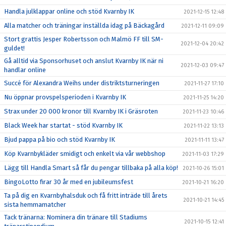
Handla julklappar online och stöd Kvarnby IK
2021-12-15 12:48
Alla matcher och träningar inställda idag på Bäckagård
2021-12-11 09:09
Stort grattis Jesper Robertsson och Malmö FF till SM-
2021-12-04 20:42
guldet!
Gå alltid via Sponsorhuset och anslut Kvarnby IK när ni
2021-12-03 09:47
handlar online
Succé för Alexandra Weihs under distriktsturneringen
2021-11-27 17:10
Nu öppnar provspelsperioden i Kvarnby IK
2021-11-25 14:20
Strax under 20 000 kronor till Kvarnby IK i Gräsroten
2021-11-23 10:46
Black Week har startat - stöd Kvarnby IK
2021-11-22 13:13
Bjud pappa på bio och stöd Kvarnby IK
2021-11-11 13:47
Köp Kvarnbykläder smidigt och enkelt via vår webbshop
2021-11-03 17:29
Lägg till Handla Smart så får du pengar tillbaka på alla köp!
2021-10-26 15:01
BingoLotto firar 30 år med en jubileumsfest
2021-10-21 16:20
Ta på dig en Kvarnbyhalsduk och få fritt inträde till årets
2021-10-21 14:45
sista hemmamatcher
Tack tränarna: Nominera din tränare till Stadiums
2021-10-15 12:41