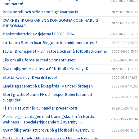
2022-06-29 08:20
sommaren!
Boka hotell och stöd samtidigt Kvarnby IK
2022-06-28 10:21
KVARNBY IK ÖNSKAR EN SKÖN SOMMAR OCH HÄRLIG
2022-06-23 12:10
MIDSOMMAR!
Maskotshattrick av tjejerna i F2013-2014
2022-06-23 08:00
Lotta och Stefan fixar BingoLottos midsommarfest!
2022-06-21 15:30
Tävla i Drömspelet – vinn stora och små fotbollsdrömmar
2022-06-20 15:11
Läs om alla fördelar med Sponsorhuset!
2022-06-16 09:45
Nya möjligheter att testa Gåfotboll i Kvarnby IK
2022-06-01 12:21
Stötta Kvarnby IK via ditt jobb!
2022-05-31 14:33
Landslagsdebut på Bäckagårds IP under lördagen
2022-05-27 16:50
Stort grattis Malmö FF och Jesper Robertsson till
2022-05-26 18:35
cupguldet!
Få en Trisslott när du handlar presenkort!
2022-05-24 10:52
Mer energi i vardagen med träningskort från Nordic
2022-05-24 09:14
Wellness – specialerbjudande till Kvarnby IK
Nya möjligheter att prova på gåfotboll i Kvarnby IK
2022-05-20 13:57
Nytt sätt att bidra till din lagkassa, klubb och den egna