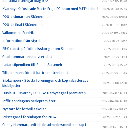
Inställda träningar idag 5/2
2026-02-05 14:50
Kvarnby IK-fostrade Malte Frejd Pålsson med MFF-debut!
2026-01-30 15:24
P2014 vinnare av Skånecupen!
2026-01-09 09:41
P2014 i final i Skånecupen!
2026-01-06 11:09
Välkommen Fredrik!
2025-12-09 23:04
Information från styrelsen
2025-10-24 17:57
25% rabatt på fotbollsskor genom Stadium!
2025-08-15 11:14
Glad sommar önskar vi er alla!
2025-06-27 11:31
Ladarstipendium till Rabah Salameh
2025-05-15 15:42
Tillsammans för ett bättre matchklimat
2025-05-09 10:34
Biokampen - Stötta föreningen och köp rabatterade
2025-05-08 12:58
biobiljetter!
Husie IF - Kvarnby IK 0 - 4: Derbyseger i premiären!
2025-04-07 12:23
Inför söndagens seriepremiärer!
2025-04-04 12:19
Nystart för fotbollsskolan!
2025-03-24 08:42
Pristagare i föreningen för 2024
2025-03-21 10:43
Conny Hammarstedt tilldelad hedersmedlemskap i
2025-03-20 16:01