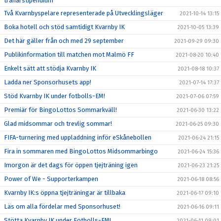
tränarstipendium
Två Kvarnbyspelare representerade på Utvecklingsläger
2021-10-14 13:15
Boka hotell och stöd samtidigt Kvarnby IK
2021-10-05 13:39
Det här gäller från och med 29 september
2021-09-29 09:30
Publikinformation till matchen mot Malmö FF
2021-08-20 10:40
Enkelt sätt att stödja Kvarnby IK
2021-08-18 10:37
Ladda ner Sponsorhusets app!
2021-07-14 17:37
Stöd Kvarnby IK under fotbolls-EM!
2021-07-06 07:59
Premiär för BingoLottos Sommarkväll!
2021-06-30 13:22
Glad midsommar och trevlig sommar!
2021-06-25 09:30
FIFA-turnering med uppladdning inför eSkånebollen
2021-06-24 21:15
Fira in sommaren med BingoLottos Midsommarbingo
2021-06-24 15:36
Imorgon är det dags för öppen tjejträning igen
2021-06-23 21:25
Power of We - Supporterkampen
2021-06-18 08:56
Kvarnby IK:s öppna tjejträningar är tillbaka
2021-06-17 09:10
Läs om alla fördelar med Sponsorhuset!
2021-06-16 09:11
Stötta Kvarnby IK under Fotbolls-EM!
2021-06-11 09:01