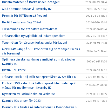
Dubbla matcher på Bäcka under lördagen!
2024-08-09 08:47
Glad sommar önskar vi i Kvarnby IK!
2024-06-29 11:58
Premiär för JOYNA nu på fredag!
2024-06-05 16:04
Bertil Sandgrens Dag 2024!
2024-05-30 16:40
Tillsammans för ett bättre matchklimat
2024-05-16 09:47
Tränare Albin Bytyqi tilldelad ledarstipendium
2024-05-08 16:02
Toppmöten för våra seniorlag under lördagen!
2024-05-03 14:25
APRILKAMPANJ på 500 kronor till dig som säljer JOYNA i
2024-04-25 14:46
vår förening!
Optimera din elanvändning samtidigt som du stödjer
2024-04-17 11:20
Kvarnby IK!
JOYNA - Nu kör vi!
2024-04-10 12:28
Tränare Patrik Boij inför seriepremiären av SM för F17
2024-04-06 16:18
Fortsatt 25% rabatt på fotbollsprodukter under april
2024-04-03 09:54
månad för medlemmar i Kvarnby IK
Nystarten av Fotbollsskolan vecka 15!
2024-03-28 10:27
Kvarnby IK:s priser för 2023!
2024-03-13 10:06
Kvarnby IK:s tjejdag på Internationella Kvinnodagen 8