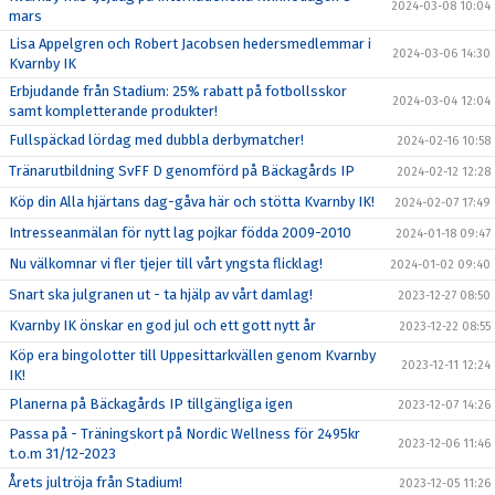
2024-03-08 10:04
mars
Lisa Appelgren och Robert Jacobsen hedersmedlemmar i
2024-03-06 14:30
Kvarnby IK
Erbjudande från Stadium: 25% rabatt på fotbollsskor
2024-03-04 12:04
samt kompletterande produkter!
Fullspäckad lördag med dubbla derbymatcher!
2024-02-16 10:58
Tränarutbildning SvFF D genomförd på Bäckagårds IP
2024-02-12 12:28
Köp din Alla hjärtans dag-gåva här och stötta Kvarnby IK!
2024-02-07 17:49
Intresseanmälan för nytt lag pojkar födda 2009-2010
2024-01-18 09:47
Nu välkomnar vi fler tjejer till vårt yngsta flicklag!
2024-01-02 09:40
Snart ska julgranen ut - ta hjälp av vårt damlag!
2023-12-27 08:50
Kvarnby IK önskar en god jul och ett gott nytt år
2023-12-22 08:55
Köp era bingolotter till Uppesittarkvällen genom Kvarnby
2023-12-11 12:24
IK!
Planerna på Bäckagårds IP tillgängliga igen
2023-12-07 14:26
Passa på - Träningskort på Nordic Wellness för 2495kr
2023-12-06 11:46
t.o.m 31/12-2023
Årets jultröja från Stadium!
2023-12-05 11:26