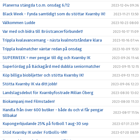
Planerna stängda t.o.m. onsdag 6/12
2023-12-04 09:36
Black Week - Fynda samtidigt som du stöttar Kvarnby IK!
2023-11-21 13:50
Välkommen Ludde
2023-10-23 08:00
Var med och bidra till Bröstcancerförbundet!
2023-10-17 11:09
Trippla kvalavancemang - nästa kvalmotståndare klara
2023-10-16 07:44
Trippla kvalmatcher väntar redan på onsdag
2023-10-09 15:53
SUPERWEEK = mer pengar till dig och Kvarnby IK
2023-09-26 11:46
Superlördag på Bäckagård med dubbla seniormatcher
2023-09-15 12:15
Köp billiga biobiljetter och stötta Kvarnby IK!
2023-09-13 11:23
Stötta Kvarnby IK via ditt jobb!
2023-09-06 12:23
Landslagsdebut för Kvarnbyfostrade Milian Öberg
2023-08-30 13:02
Biokampanj med Filmstaden!
2023-08-30 11:33
Handla från över 600 butiker - både du och vi får pengar
2023-08-17 11:54
tillbaka!
Kupongerbjudande 25% på fotboll 1 aug-30 sep
2023-07-31 23:59
Stöd Kvarnby IK under Fotbolls-VM!
2023-07-20 08:59