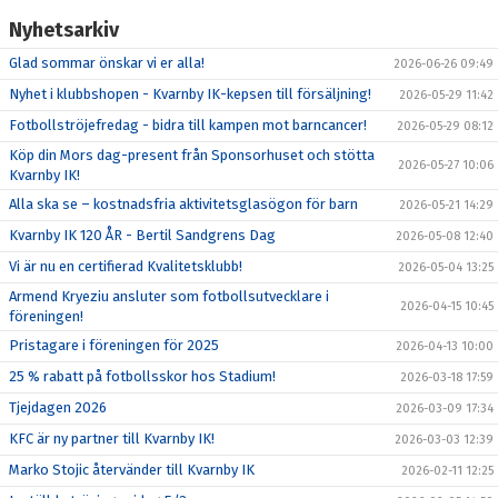
Nyhetsarkiv
Glad sommar önskar vi er alla!
2026-06-26 09:49
Nyhet i klubbshopen - Kvarnby IK-kepsen till försäljning!
2026-05-29 11:42
Fotbollströjefredag - bidra till kampen mot barncancer!
2026-05-29 08:12
Köp din Mors dag-present från Sponsorhuset och stötta
2026-05-27 10:06
Kvarnby IK!
Alla ska se – kostnadsfria aktivitetsglasögon för barn
2026-05-21 14:29
Kvarnby IK 120 ÅR - Bertil Sandgrens Dag
2026-05-08 12:40
Vi är nu en certifierad Kvalitetsklubb!
2026-05-04 13:25
Armend Kryeziu ansluter som fotbollsutvecklare i
2026-04-15 10:45
föreningen!
Pristagare i föreningen för 2025
2026-04-13 10:00
25 % rabatt på fotbollsskor hos Stadium!
2026-03-18 17:59
Tjejdagen 2026
2026-03-09 17:34
KFC är ny partner till Kvarnby IK!
2026-03-03 12:39
Marko Stojic återvänder till Kvarnby IK
2026-02-11 12:25