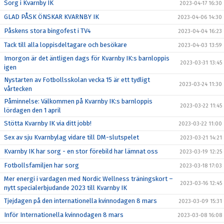
Sorg i Kvarnby IK
2023-04-17 16:30
GLAD PÅSK ÖNSKAR KVARNBY IK
2023-04-06 14:30
Påskens stora bingofest i TV4
2023-04-04 16:23
Tack till alla loppisdeltagare och besökare
2023-04-03 13:59
Imorgon är det äntligen dags för Kvarnby IK:s barnloppis
2023-03-31 13:45
igen
Nystarten av Fotbollsskolan vecka 15 är ett tydligt
2023-03-24 11:30
vårtecken
Påminnelse: Välkommen på Kvarnby IK:s barnloppis
2023-03-22 11:45
lördagen den 1 april
Stötta Kvarnby IK via ditt jobb!
2023-03-22 11:00
Sex av sju Kvarnbylag vidare till DM-slutspelet
2023-03-21 14:21
Kvarnby IK har sorg - en stor förebild har lämnat oss
2023-03-19 12:25
Fotbollsfamiljen har sorg
2023-03-18 17:03
Mer energi i vardagen med Nordic Wellness träningskort –
2023-03-16 12:45
nytt specialerbjudande 2023 till Kvarnby IK
Tjejdagen på den internationella kvinnodagen 8 mars
2023-03-09 15:31
Inför Internationella kvinnodagen 8 mars
2023-03-08 16:08