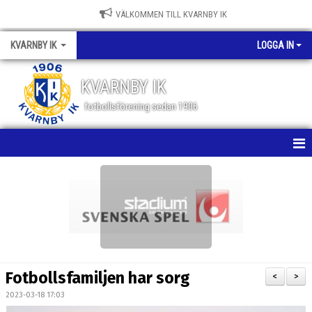
VÄLKOMMEN TILL KVARNBY IK
KVARNBY IK
LOGGA IN
KVARNBY IK
fotbollsförening sedan 1906
HEM
NYHETER
KALENDER
OM KLUBBEN
Fotbollsfamiljen har sorg
<
>
BILDGALLERI
2023-03-18 17:03