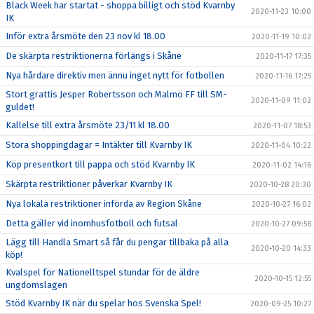
Black Week har startat - shoppa billigt och stöd Kvarnby
2020-11-23 10:00
IK
Inför extra årsmöte den 23 nov kl 18.00
2020-11-19 10:02
De skärpta restriktionerna förlängs i Skåne
2020-11-17 17:35
Nya hårdare direktiv men ännu inget nytt för fotbollen
2020-11-16 17:25
Stort grattis Jesper Robertsson och Malmö FF till SM-
2020-11-09 11:02
guldet!
Kallelse till extra årsmöte 23/11 kl 18.00
2020-11-07 18:53
Stora shoppingdagar = Intäkter till Kvarnby IK
2020-11-04 10:22
Köp presentkort till pappa och stöd Kvarnby IK
2020-11-02 14:16
Skärpta restriktioner påverkar Kvarnby IK
2020-10-28 20:30
Nya lokala restriktioner införda av Region Skåne
2020-10-27 16:02
Detta gäller vid inomhusfotboll och futsal
2020-10-27 09:58
Lägg till Handla Smart så får du pengar tillbaka på alla
2020-10-20 14:33
köp!
Kvalspel för Nationelltspel stundar för de äldre
2020-10-15 12:55
ungdomslagen
Stöd Kvarnby IK när du spelar hos Svenska Spel!
2020-09-25 10:27