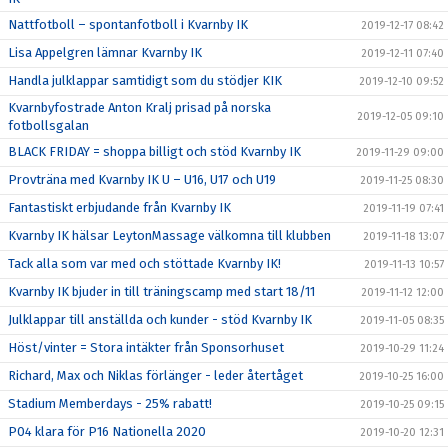
Nattfotboll – spontanfotboll i Kvarnby IK
2019-12-17 08:42
Lisa Appelgren lämnar Kvarnby IK
2019-12-11 07:40
Handla julklappar samtidigt som du stödjer KIK
2019-12-10 09:52
Kvarnbyfostrade Anton Kralj prisad på norska
2019-12-05 09:10
fotbollsgalan
BLACK FRIDAY = shoppa billigt och stöd Kvarnby IK
2019-11-29 09:00
Provträna med Kvarnby IK U – U16, U17 och U19
2019-11-25 08:30
Fantastiskt erbjudande från Kvarnby IK
2019-11-19 07:41
Kvarnby IK hälsar LeytonMassage välkomna till klubben
2019-11-18 13:07
Tack alla som var med och stöttade Kvarnby IK!
2019-11-13 10:57
Kvarnby IK bjuder in till träningscamp med start 18/11
2019-11-12 12:00
Julklappar till anställda och kunder - stöd Kvarnby IK
2019-11-05 08:35
Höst/vinter = Stora intäkter från Sponsorhuset
2019-10-29 11:24
Richard, Max och Niklas förlänger - leder återtåget
2019-10-25 16:00
Stadium Memberdays - 25% rabatt!
2019-10-25 09:15
P04 klara för P16 Nationella 2020
2019-10-20 12:31