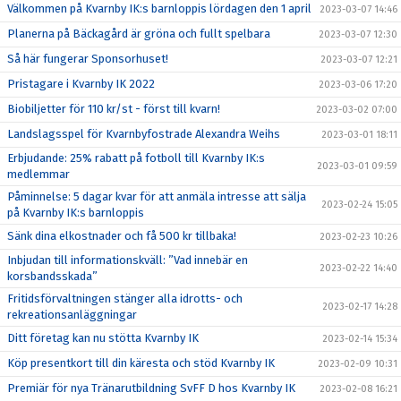
Välkommen på Kvarnby IK:s barnloppis lördagen den 1 april
2023-03-07 14:46
Planerna på Bäckagård är gröna och fullt spelbara
2023-03-07 12:30
Så här fungerar Sponsorhuset!
2023-03-07 12:21
Pristagare i Kvarnby IK 2022
2023-03-06 17:20
Biobiljetter för 110 kr/st - först till kvarn!
2023-03-02 07:00
Landslagsspel för Kvarnbyfostrade Alexandra Weihs
2023-03-01 18:11
Erbjudande: 25% rabatt på fotboll till Kvarnby IK:s
2023-03-01 09:59
medlemmar
Påminnelse: 5 dagar kvar för att anmäla intresse att sälja
2023-02-24 15:05
på Kvarnby IK:s barnloppis
Sänk dina elkostnader och få 500 kr tillbaka!
2023-02-23 10:26
Inbjudan till informationskväll: ”Vad innebär en
2023-02-22 14:40
korsbandsskada”
Fritidsförvaltningen stänger alla idrotts- och
2023-02-17 14:28
rekreationsanläggningar
Ditt företag kan nu stötta Kvarnby IK
2023-02-14 15:34
Köp presentkort till din käresta och stöd Kvarnby IK
2023-02-09 10:31
Premiär för nya Tränarutbildning SvFF D hos Kvarnby IK
2023-02-08 16:21