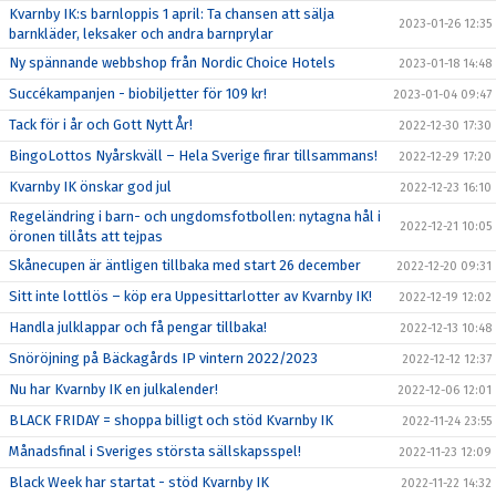
Kvarnby IK:s barnloppis 1 april: Ta chansen att sälja
2023-01-26 12:35
barnkläder, leksaker och andra barnprylar
Ny spännande webbshop från Nordic Choice Hotels
2023-01-18 14:48
Succékampanjen - biobiljetter för 109 kr!
2023-01-04 09:47
Tack för i år och Gott Nytt År!
2022-12-30 17:30
BingoLottos Nyårskväll – Hela Sverige firar tillsammans!
2022-12-29 17:20
Kvarnby IK önskar god jul
2022-12-23 16:10
Regeländring i barn- och ungdomsfotbollen: nytagna hål i
2022-12-21 10:05
öronen tillåts att tejpas
Skånecupen är äntligen tillbaka med start 26 december
2022-12-20 09:31
Sitt inte lottlös – köp era Uppesittarlotter av Kvarnby IK!
2022-12-19 12:02
Handla julklappar och få pengar tillbaka!
2022-12-13 10:48
Snöröjning på Bäckagårds IP vintern 2022/2023
2022-12-12 12:37
Nu har Kvarnby IK en julkalender!
2022-12-06 12:01
BLACK FRIDAY = shoppa billigt och stöd Kvarnby IK
2022-11-24 23:55
Månadsfinal i Sveriges största sällskapsspel!
2022-11-23 12:09
Black Week har startat - stöd Kvarnby IK
2022-11-22 14:32