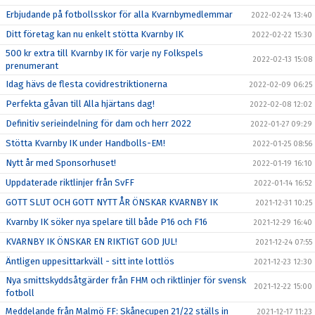
Erbjudande på fotbollsskor för alla Kvarnbymedlemmar
2022-02-24 13:40
Ditt företag kan nu enkelt stötta Kvarnby IK
2022-02-22 15:30
500 kr extra till Kvarnby IK för varje ny Folkspels
2022-02-13 15:08
prenumerant
Idag hävs de flesta covidrestriktionerna
2022-02-09 06:25
Perfekta gåvan till Alla hjärtans dag!
2022-02-08 12:02
Definitiv serieindelning för dam och herr 2022
2022-01-27 09:29
Stötta Kvarnby IK under Handbolls-EM!
2022-01-25 08:56
Nytt år med Sponsorhuset!
2022-01-19 16:10
Uppdaterade riktlinjer från SvFF
2022-01-14 16:52
GOTT SLUT OCH GOTT NYTT ÅR ÖNSKAR KVARNBY IK
2021-12-31 10:25
Kvarnby IK söker nya spelare till både P16 och F16
2021-12-29 16:40
KVARNBY IK ÖNSKAR EN RIKTIGT GOD JUL!
2021-12-24 07:55
Äntligen uppesittarkväll - sitt inte lottlös
2021-12-23 12:30
Nya smittskyddsåtgärder från FHM och riktlinjer för svensk
2021-12-22 15:00
fotboll
Meddelande från Malmö FF: Skånecupen 21/22 ställs in
2021-12-17 11:23