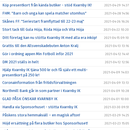
Köp presentkort från kända butiker - stöd Kvarnby IK!
2021-04-29 14:37
FHM: "Barn och unga kan spela matcher utomhus"
2021-04-28 14:56
Skånes FF: "Seriestart framflyttad till 22-23 maj"
2021-04-26 16:26
Stort tack till Gula Höja, Röda Höja och Vita Höja
2021-04-22 10:20
Ditt företag kan nu stötta Kvarnby IK med alla era inköp!
2021-04-15 09:10
Grattis till den Allsvenskadebuten Anton Kralj
2021-04-13 13:16
Gör i ordning appen Min Fotboll inför 2021
2021-04-12 14:41
DM 2021 ställs in helt
2021-04-12 12:56
Hjälp Kvarnby IK tjäna 500 kr och få själv ett multi-
2021-04-09 14:03
presentkort på 250 kr!
Coronainformation från fritidsförvaltningen
2021-04-09 13:13
Northmill Bank går in som partner i Kvarnby IK
2021-04-09 10:28
GLAD PÅSK ÖNSKAR KVARNBY IK
2021-04-01 10:00
Handla via Sponsorhuset - stötta Kvarnby IK
2021-03-30 09:51
Påskens stora hemmakväll – en magisk afton!
2021-03-29 14:25
Höjd ersättning på flera butiker hos Sponsorhuset!
2021-03-23 15:05