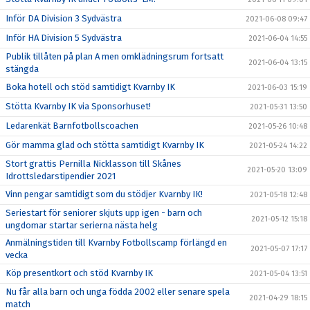
Inför DA Division 3 Sydvästra
2021-06-08 09:47
Inför HA Division 5 Sydvästra
2021-06-04 14:55
Publik tillåten på plan A men omklädningsrum fortsatt
2021-06-04 13:15
stängda
Boka hotell och stöd samtidigt Kvarnby IK
2021-06-03 15:19
Stötta Kvarnby IK via Sponsorhuset!
2021-05-31 13:50
Ledarenkät Barnfotbollscoachen
2021-05-26 10:48
Gör mamma glad och stötta samtidigt Kvarnby IK
2021-05-24 14:22
Stort grattis Pernilla Nicklasson till Skånes
2021-05-20 13:09
Idrottsledarstipendier 2021
Vinn pengar samtidigt som du stödjer Kvarnby IK!
2021-05-18 12:48
Seriestart för seniorer skjuts upp igen - barn och
2021-05-12 15:18
ungdomar startar serierna nästa helg
Anmälningstiden till Kvarnby Fotbollscamp förlängd en
2021-05-07 17:17
vecka
Köp presentkort och stöd Kvarnby IK
2021-05-04 13:51
Nu får alla barn och unga födda 2002 eller senare spela
2021-04-29 18:15
match