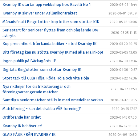
Kvarnby IK startar upp webbshop hos Ravelli No 1
2020-06-01 11:44
Kvarnby IK skriver under Asllanikontraktet
2020-06-01 09:39
Månadsfinal i BingoLotto - köp lotter som stöttar KIK
2020-05-28 10:06
Seriestart för seniorer flyttas fram och pågående DM
2020-05-25 11:13
avbryts
Köp presentkort från kända butiker - stöd Kvarnby IK
2020-05-20 10:25
Ditt företag kan nu stötta Kvarnby IK med alla era inköp!
2020-05-05 13:05
Ingen publik på Bäckagårds IP
2020-04-30 12:34
Digitala Bingolotter som stöttar Kvarnby IK
2020-04-30 10:57
Stort tack till Gula Höja, Röda Höja och Vita Höja
2020-04-22 14:36
Nya riktlinjer för distriktstävlingar och
2020-04-17 12:50
föreningsarrangerade matcher
Samtliga seniormatcher ställs in med omedelbar verkan
2020-04-17 09:55
Matchfixning - kan det drabba VÅR förening?
2020-04-15 17:17
Ordförande har ordet
2020-04-15 07:30
Kvarnby IK behöver er!
2020-04-14 13:00
GLAD PÅSK FRÅN KVARNBY IK
2020-04-09 10:30