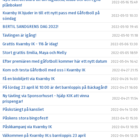
2022-05-16 15:49
plånboken!
Kvarnby IK bjuder in till ett nytt pass med Gåfotboll på
2022-05-13 10:33
söndag
BERTIL SANDGRENS DAG 2022!
2022-05-10 19:45
Tävlingen är igång!
2022-05-10 11:18
Grattis Kvarnby IK - 116 år idag!
2022-05-06 13:30
Stort grattis Emilia, Maya och Melly
2022-05-05 18:59
Efter premiären med gåfotboll kommer här ett nytt datum
2022-05-04 16:42
Kom och testa Gåfotboll med oss i Kvarnby IK
2022-04-27 21:15
Få en biobiljett via Kvarnby IK
2022-04-26 14:03
På lördag 23 april kl 10:00 är det barnloppis på Bäckagård!
2022-04-21 16:00
Ny tävling via Sponsorhuset - hjälp KIK att vinna
2022-04-21 11:54
prispengar!
Påskstängt på kansliet
2022-04-14 12:00
Påskens stora bingofest!
2022-04-13 15:30
Påskkampanj via Kvarnby IK
2022-04-13 10:55
Välkommen på Kvarnby IK:s barnloppis 23 april
2022-04-06 12:25