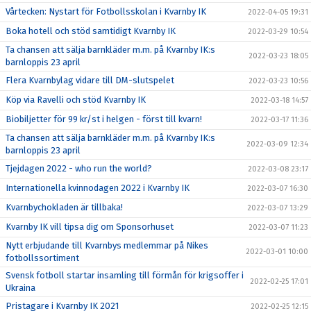
Vårtecken: Nystart för Fotbollsskolan i Kvarnby IK
2022-04-05 19:31
Boka hotell och stöd samtidigt Kvarnby IK
2022-03-29 10:54
Ta chansen att sälja barnkläder m.m. på Kvarnby IK:s
2022-03-23 18:05
barnloppis 23 april
Flera Kvarnbylag vidare till DM-slutspelet
2022-03-23 10:56
Köp via Ravelli och stöd Kvarnby IK
2022-03-18 14:57
Biobiljetter för 99 kr/st i helgen - först till kvarn!
2022-03-17 11:36
Ta chansen att sälja barnkläder m.m. på Kvarnby IK:s
2022-03-09 12:34
barnloppis 23 april
Tjejdagen 2022 - who run the world?
2022-03-08 23:17
Internationella kvinnodagen 2022 i Kvarnby IK
2022-03-07 16:30
Kvarnbychokladen är tillbaka!
2022-03-07 13:29
Kvarnby IK vill tipsa dig om Sponsorhuset
2022-03-07 11:23
Nytt erbjudande till Kvarnbys medlemmar på Nikes
2022-03-01 10:00
fotbollssortiment
Svensk fotboll startar insamling till förmån för krigsoffer i
2022-02-25 17:01
Ukraina
Pristagare i Kvarnby IK 2021
2022-02-25 12:15