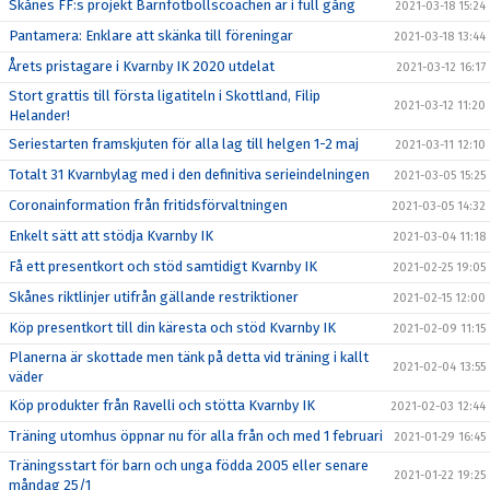
Skånes FF:s projekt Barnfotbollscoachen är i full gång
2021-03-18 15:24
Pantamera: Enklare att skänka till föreningar
2021-03-18 13:44
Årets pristagare i Kvarnby IK 2020 utdelat
2021-03-12 16:17
Stort grattis till första ligatiteln i Skottland, Filip
2021-03-12 11:20
Helander!
Seriestarten framskjuten för alla lag till helgen 1-2 maj
2021-03-11 12:10
Totalt 31 Kvarnbylag med i den definitiva serieindelningen
2021-03-05 15:25
Coronainformation från fritidsförvaltningen
2021-03-05 14:32
Enkelt sätt att stödja Kvarnby IK
2021-03-04 11:18
Få ett presentkort och stöd samtidigt Kvarnby IK
2021-02-25 19:05
Skånes riktlinjer utifrån gällande restriktioner
2021-02-15 12:00
Köp presentkort till din käresta och stöd Kvarnby IK
2021-02-09 11:15
Planerna är skottade men tänk på detta vid träning i kallt
2021-02-04 13:55
väder
Köp produkter från Ravelli och stötta Kvarnby IK
2021-02-03 12:44
Träning utomhus öppnar nu för alla från och med 1 februari
2021-01-29 16:45
Träningsstart för barn och unga födda 2005 eller senare
2021-01-22 19:25
måndag 25/1