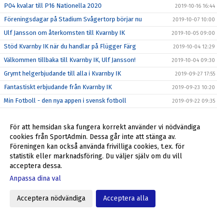
P04 kvalar till P16 Nationella 2020
2019-10-16 16:44
Föreningsdagar på Stadium Svågertorp börjar nu
2019-10-07 10:00
Ulf Jansson om återkomsten till Kvarnby IK
2019-10-05 09:00
Stöd Kvarnby IK när du handlar på Flügger Färg
2019-10-04 12:29
Välkommen tillbaka till Kvarnby IK, Ulf Jansson!
2019-10-04 09:30
Grymt helgerbjudande till alla i Kvarnby IK
2019-09-27 17:55
Fantastiskt erbjudande från Kvarnby IK
2019-09-23 10:20
Min Fotboll - den nya appen i svensk fotboll
2019-09-22 09:35
ALLA SKA SE!
2019-09-12 09:46
För att hemsidan ska fungera korrekt använder vi nödvändiga
SUPERWEEK = mer pengar till dig och Kvarnby IK
2019-09-09 13:34
cookies från SportAdmin. Dessa går inte att stänga av.
Veokameran är här!
2019-08-27 11:46
Föreningen kan också använda frivilliga cookies, t.ex. för
Är du vår nya medarbetare?
statistik eller marknadsföring. Du väljer själv om du vill
2019-08-23 16:00
acceptera dessa.
Stort, stort tack för allt Lisa Appelgren!
2019-08-23 15:00
Anpassa dina val
Du som företagare kan nu stötta Kvarnby IK
2019-08-23 13:10
Få en biobiljett - stöd samtidigt Kvarnby IK
2019-08-19 11:17
Acceptera nödvändiga
Acceptera alla
Tack till BRF Odonvidet
2019-07-01 10:36