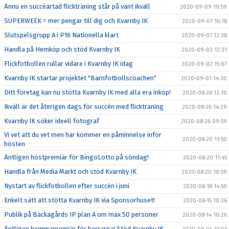
Ännu en succéartad flickträning står på vänt ikväll
2020-09-09 10:59
SUPERWEEK = mer pengar till dig och Kvarnby IK
2020-09-07 16:18
Slutspelsgrupp A i P16 Nationella klart
2020-09-07 12:38
Handla på Hemköp och stöd Kvarnby IK
2020-09-03 12:31
Flickfotbollen rullar vidare i Kvarnby IK idag
2020-09-02 15:07
Kvarnby IK startar projektet "Barnfotbollscoachen"
2020-09-01 14:30
Ditt företag kan nu stötta Kvarnby IK med alla era inköp!
2020-08-28 12:10
Ikväll är det återigen dags för succén med flickträning
2020-08-26 14:29
Kvarnby IK söker ideell fotograf
2020-08-26 09:59
Vi vet att du vet men här kommer en påminnelse inför
2020-08-20 11:50
hösten
Äntligen höstpremiär för BingoLotto på söndag!
2020-08-20 11:45
Handla från Media Markt och stöd Kvarnby IK
2020-08-20 10:59
Nystart av flickfotbollen efter succén i juni
2020-08-18 14:50
Enkelt sätt att stötta Kvarnby IK via Sponsorhuset!
2020-08-15 10:36
Publik på Bäckagårds IP plan A om max 50 personer
2020-08-14 10:26
Äntligen hemmapremiär för herrarna! Stöd Kvarnby IK