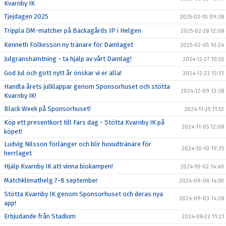
Kvarnby IK
Tjejdagen 2025
2025-03-10 09:38
Trippla DM-matcher på Bäckagårds IP i Helgen
2025-02-28 12:08
Kenneth Folkesson ny tränare för Damlaget
2025-02-05 10:24
Julgranshämtning - ta hjälp av vårt Damlag!
2024-12-27 10:53
God Jul och gott nytt år önskar vi er alla!
2024-12-23 13:13
Handla årets julklappar genom Sponsorhuset och stötta
2024-12-09 13:38
Kvarnby IK!
Black Week på Sponsorhuset!
2024-11-25 11:53
Köp ett presentkort till Fars dag - Stötta Kvarnby IK på
2024-11-05 12:08
köpet!
Ludvig Nilsson förlänger och blir huvudtränare för
2024-10-10 19:25
herrlaget
Hjälp Kvarnby IK att vinna biokampen!
2024-10-02 14:40
Matchklimathelg 7-8 september
2024-09-06 14:50
Stötta Kvarnby IK genom Sponsorhuset och deras nya
2024-09-03 14:28
app!
Erbjudande från Stadium
2024-08-22 11:21