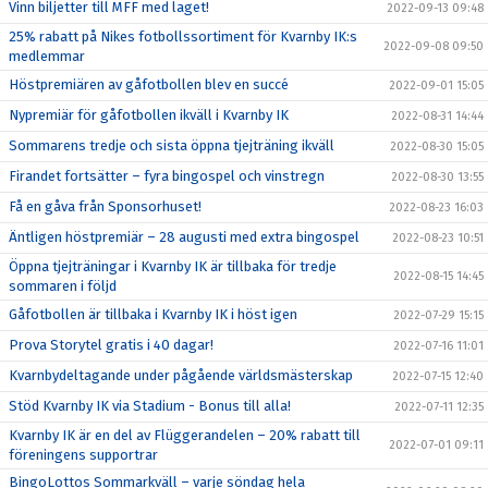
Vinn biljetter till MFF med laget!
2022-09-13 09:48
25% rabatt på Nikes fotbollssortiment för Kvarnby IK:s
2022-09-08 09:50
medlemmar
Höstpremiären av gåfotbollen blev en succé
2022-09-01 15:05
Nypremiär för gåfotbollen ikväll i Kvarnby IK
2022-08-31 14:44
Sommarens tredje och sista öppna tjejträning ikväll
2022-08-30 15:05
Firandet fortsätter – fyra bingospel och vinstregn
2022-08-30 13:55
Få en gåva från Sponsorhuset!
2022-08-23 16:03
Äntligen höstpremiär – 28 augusti med extra bingospel
2022-08-23 10:51
Öppna tjejträningar i Kvarnby IK är tillbaka för tredje
2022-08-15 14:45
sommaren i följd
Gåfotbollen är tillbaka i Kvarnby IK i höst igen
2022-07-29 15:15
Prova Storytel gratis i 40 dagar!
2022-07-16 11:01
Kvarnbydeltagande under pågående världsmästerskap
2022-07-15 12:40
Stöd Kvarnby IK via Stadium - Bonus till alla!
2022-07-11 12:35
Kvarnby IK är en del av Flüggerandelen – 20% rabatt till
2022-07-01 09:11
föreningens supportrar
BingoLottos Sommarkväll – varje söndag hela