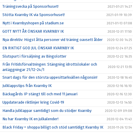
Träningsvecka på Sponsorhuset!
2021-01-21 14:27
Stötta Kvarnby IK via Sponsorhuset!
2021-01-19 10:39
Nytt i Kvarnbyshopen på stadium.se
2021-01-13 07:08
GOTT NYTT ÅR ÖNSKAR KVARNBY IK
2020-12-31 17:50
Nya direktiv: Högst åtta personer vid träning oavsett ålder
2020-12-30 14:25
EN RIKTIGT GOD JUL ÖNSKAR KVARNBY IK
2020-12-24 07:25
Slutspurt i försäljning av Bingolotter
2020-12-22 16:35
Från Fritidsförvaltningen: Stängning idrottslokaler och
2020-12-21 13:55
anläggningar 21/12-24/1
Snart dags för den största uppesittarkvällen någonsin!
2020-12-18 16:45
Julklappstips från Kvarnby IK
2020-12-16 16:10
Bäckagårds IP stängt till och med 11 januari
2020-12-16 12:30
Uppdaterade riktlinjer kring Covid-19
2020-12-13 14:50
Handla julklappar samtidigt som du stödjer Kvarnby
2020-12-09 09:08
Nu har Kvarnby IK en julkalender!
2020-12-04 11:43
Black Friday = shoppa billigt och stöd samtidigt Kvarnby IK
2020-11-26 12:54