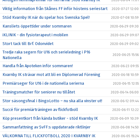
2020-08-04 11:01
Viktig information från Skånes FF inför höstens seriestart
2020-07-27 12:00
Stöd Kvarnby IK när du spelar hos Svenska Spel!
2020-07-08 10:59
Kansliets öppettider under sommaren
2020-06-29 09:30
iKLINIK - din fysioterapeut i mobilen
2020-06-29 09:07
Stort tack till Brf. Odonvidet
2020-06-29 09:02
Tredje raka segern för U16 och serieledning i P16
2020-06-25 15:56
Nationella
Handla från Apoteken inför sommaren!
2020-06-23 09:55
Kvarnby IK strävar mot att bli en Diplomerad Förening
2020-06-18 10:59
Premiärseger för U16 i de nationella serierna
2020-06-15 12:55
Träningsmatcher för seniorer nu tillåtet
2020-06-14 06:00
Stor säsongsfinal i BingoLotto – nu ska alla vinster ut!
2020-06-12 09:44
Succé för premiärträningen av flickfotboll
2020-06-11 12:22
Köp presentkort från kända butiker - stöd Kvarnby IK
2020-06-09 10:39
Sammanfattning av SvFF:s uppdaterade riktlinjer
2020-06-08 14:50
VÄLKOMNA TILL FLICKFOTBOLL 2020 I KVARNBY IK
2020-06-05 15:24