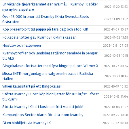
En växande tjejverksamhet ger nya mål - Kvarnby IK söker
2022-11-20 13:13
nya nyfikna spelare
Över 18 000 kronor till Kvarnby IK via Svenska Spels
2022-11-09 11:52
Gräsroten
Köp presentkort till pappa på fars dag och stöd KIK
2022-11-09 10:27
Folkspels lotter gav Kvarnby IK klirr i kassan
2022-11-02 13:55
Höstlov och halloween
2022-10-31 09:05
Kvarnbyprofiler och landslagsstjärnor samlade in pengar
2022-10-28 10:51
till ALS
Bingokalaset fortsätter med fyra bingospel och Wilmer X
2022-10-27 08:24
Missa INTE morgondagens välgörenhetscup i Baltiska
2022-10-21 18:45
Hallen
Vilken kalasstart på ett Bingokalas!
2022-10-19 10:32
Stötta Kvarnby IK och köp biobiljetter för 105 kr/st - först
2022-10-13 11:04
till kvarn!
Stötta Kvarnby IK helt kostnadsfritt via ditt jobb!
2022-10-04 11:07
Kampanj hos Sector Alarm för alla inom Kvarnby
2022-09-29 10:58
Få en biobiljett via Kvarnby IK
2022-09-22 10:30