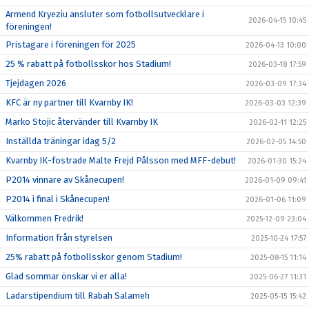
Armend Kryeziu ansluter som fotbollsutvecklare i
2026-04-15 10:45
föreningen!
Pristagare i föreningen för 2025
2026-04-13 10:00
25 % rabatt på fotbollsskor hos Stadium!
2026-03-18 17:59
Tjejdagen 2026
2026-03-09 17:34
KFC är ny partner till Kvarnby IK!
2026-03-03 12:39
Marko Stojic återvänder till Kvarnby IK
2026-02-11 12:25
Inställda träningar idag 5/2
2026-02-05 14:50
Kvarnby IK-fostrade Malte Frejd Pålsson med MFF-debut!
2026-01-30 15:24
P2014 vinnare av Skånecupen!
2026-01-09 09:41
P2014 i final i Skånecupen!
2026-01-06 11:09
Välkommen Fredrik!
2025-12-09 23:04
Information från styrelsen
2025-10-24 17:57
25% rabatt på fotbollsskor genom Stadium!
2025-08-15 11:14
Glad sommar önskar vi er alla!
2025-06-27 11:31
Ladarstipendium till Rabah Salameh
2025-05-15 15:42