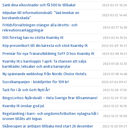
Sänk dina elkostnader och få 500 kr tillbaka!
2023-02-23 10:26
Inbjudan till informationskväll: ”Vad innebär en
2023-02-22 14:40
korsbandsskada”
Fritidsförvaltningen stänger alla idrotts- och
2023-02-17 14:28
rekreationsanläggningar
Ditt företag kan nu stötta Kvarnby IK
2023-02-14 15:34
Köp presentkort till din käresta och stöd Kvarnby IK
2023-02-09 10:31
Premiär för nya Tränarutbildning SvFF D hos Kvarnby IK
2023-02-08 16:21
Kvarnby IK:s barnloppis 1 april: Ta chansen att sälja
2023-01-26 12:35
barnkläder, leksaker och andra barnprylar
Ny spännande webbshop från Nordic Choice Hotels
2023-01-18 14:48
Succékampanjen - biobiljetter för 109 kr!
2023-01-04 09:47
Tack för i år och Gott Nytt År!
2022-12-30 17:30
BingoLottos Nyårskväll – Hela Sverige firar tillsammans!
2022-12-29 17:20
Kvarnby IK önskar god jul
2022-12-23 16:10
Regeländring i barn- och ungdomsfotbollen: nytagna hål i
2022-12-21 10:05
öronen tillåts att tejpas
Skånecupen är äntligen tillbaka med start 26 december
2022-12-20 09:31