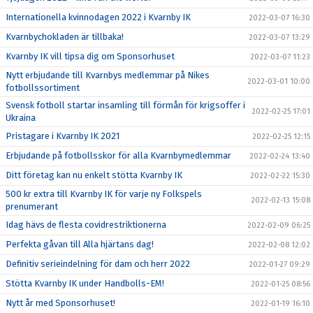
Internationella kvinnodagen 2022 i Kvarnby IK
2022-03-07 16:30
Kvarnbychokladen är tillbaka!
2022-03-07 13:29
Kvarnby IK vill tipsa dig om Sponsorhuset
2022-03-07 11:23
Nytt erbjudande till Kvarnbys medlemmar på Nikes
2022-03-01 10:00
fotbollssortiment
Svensk fotboll startar insamling till förmån för krigsoffer i
2022-02-25 17:01
Ukraina
Pristagare i Kvarnby IK 2021
2022-02-25 12:15
Erbjudande på fotbollsskor för alla Kvarnbymedlemmar
2022-02-24 13:40
Ditt företag kan nu enkelt stötta Kvarnby IK
2022-02-22 15:30
500 kr extra till Kvarnby IK för varje ny Folkspels
2022-02-13 15:08
prenumerant
Idag hävs de flesta covidrestriktionerna
2022-02-09 06:25
Perfekta gåvan till Alla hjärtans dag!
2022-02-08 12:02
Definitiv serieindelning för dam och herr 2022
2022-01-27 09:29
Stötta Kvarnby IK under Handbolls-EM!
2022-01-25 08:56
Nytt år med Sponsorhuset!
2022-01-19 16:10