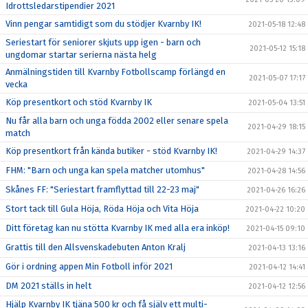
Idrottsledarstipendier 2021
Vinn pengar samtidigt som du stödjer Kvarnby IK!
2021-05-18 12:48
Seriestart för seniorer skjuts upp igen - barn och
2021-05-12 15:18
ungdomar startar serierna nästa helg
Anmälningstiden till Kvarnby Fotbollscamp förlängd en
2021-05-07 17:17
vecka
Köp presentkort och stöd Kvarnby IK
2021-05-04 13:51
Nu får alla barn och unga födda 2002 eller senare spela
2021-04-29 18:15
match
Köp presentkort från kända butiker - stöd Kvarnby IK!
2021-04-29 14:37
FHM: "Barn och unga kan spela matcher utomhus"
2021-04-28 14:56
Skånes FF: "Seriestart framflyttad till 22-23 maj"
2021-04-26 16:26
Stort tack till Gula Höja, Röda Höja och Vita Höja
2021-04-22 10:20
Ditt företag kan nu stötta Kvarnby IK med alla era inköp!
2021-04-15 09:10
Grattis till den Allsvenskadebuten Anton Kralj
2021-04-13 13:16
Gör i ordning appen Min Fotboll inför 2021
2021-04-12 14:41
DM 2021 ställs in helt
2021-04-12 12:56
Hjälp Kvarnby IK tjäna 500 kr och få själv ett multi-