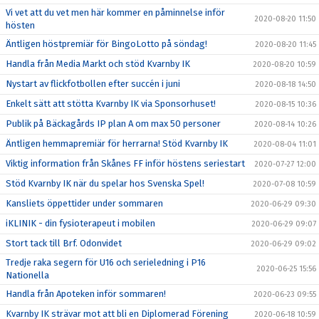
Vi vet att du vet men här kommer en påminnelse inför
2020-08-20 11:50
hösten
Äntligen höstpremiär för BingoLotto på söndag!
2020-08-20 11:45
Handla från Media Markt och stöd Kvarnby IK
2020-08-20 10:59
Nystart av flickfotbollen efter succén i juni
2020-08-18 14:50
Enkelt sätt att stötta Kvarnby IK via Sponsorhuset!
2020-08-15 10:36
Publik på Bäckagårds IP plan A om max 50 personer
2020-08-14 10:26
Äntligen hemmapremiär för herrarna! Stöd Kvarnby IK
2020-08-04 11:01
Viktig information från Skånes FF inför höstens seriestart
2020-07-27 12:00
Stöd Kvarnby IK när du spelar hos Svenska Spel!
2020-07-08 10:59
Kansliets öppettider under sommaren
2020-06-29 09:30
iKLINIK - din fysioterapeut i mobilen
2020-06-29 09:07
Stort tack till Brf. Odonvidet
2020-06-29 09:02
Tredje raka segern för U16 och serieledning i P16
2020-06-25 15:56
Nationella
Handla från Apoteken inför sommaren!
2020-06-23 09:55
Kvarnby IK strävar mot att bli en Diplomerad Förening
2020-06-18 10:59