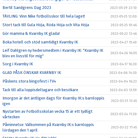
Bertil Sandgrens Dag 2023
2023-05-29 23:10
TÄVLING: Vinn Nike fotbollsskor till hela laget!
2023-05-25 12:00
Stort tack till Gula Höja, Röda Höja och Vita Höja
2023-05-25 10:46
Gör mamma & Kvarnby IK glada!
2023-05-22 12:46
Boka hotell och stöd samtidigt Kvarnby IK
2023-04-27 15:40
Leif Dahlgren ny hedersmedlem i Kvarnby IK: "Kvarnby IK
2023-04-26 16:05
blev en livsstil för mig"
Sorg i Kvarnby IK
2023-04-17 16:30
GLAD PÅSK ÖNSKAR KVARNBY IK
2023-04-06 14:30
Påskens stora bingofest i TV4
2023-04-04 16:23
Tack till alla loppisdeltagare och besökare
2023-04-03 13:59
Imorgon är det äntligen dags för Kvarnby IK:s barnloppis
2023-03-31 13:45
igen
Nystarten av Fotbollsskolan vecka 15 är ett tydligt
2023-03-24 11:30
vårtecken
Påminnelse: Välkommen på Kvarnby IK:s barnloppis
2023-03-22 11:45
lördagen den 1 april