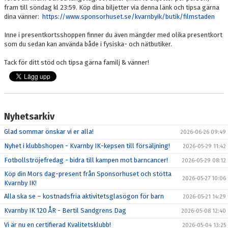
fram till söndag kl 23:59. Köp dina biljetter via denna länk och tipsa gärna
dina vänner:
https://www.sponsorhuset.se/kvarnbyik/butik/filmstaden
Inne i presentkortsshoppen finner du även mängder med olika presentkort
som du sedan kan använda både i fysiska- och nätbutiker.
Tack för ditt stöd och tipsa gärna familj & vänner!
Nyhetsarkiv
Glad sommar önskar vi er alla!
2026-06-26 09:49
Nyhet i klubbshopen - Kvarnby IK-kepsen till försäljning!
2026-05-29 11:42
Fotbollströjefredag - bidra till kampen mot barncancer!
2026-05-29 08:12
Köp din Mors dag-present från Sponsorhuset och stötta
2026-05-27 10:06
Kvarnby IK!
Alla ska se – kostnadsfria aktivitetsglasögon för barn
2026-05-21 14:29
Kvarnby IK 120 ÅR - Bertil Sandgrens Dag
2026-05-08 12:40
Vi är nu en certifierad Kvalitetsklubb!
2026-05-04 13:25