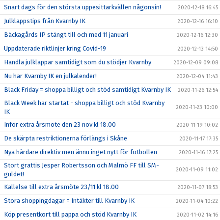
Snart dags för den största uppesittarkvällen någonsin!
2020-12-18 16:45
Julklappstips från Kvarnby IK
2020-12-16 16:10
Bäckagårds IP stängt till och med 11 januari
2020-12-16 12:30
Uppdaterade riktlinjer kring Covid-19
2020-12-13 14:50
Handla julklappar samtidigt som du stödjer Kvarnby
2020-12-09 09:08
Nu har Kvarnby IK en julkalender!
2020-12-04 11:43
Black Friday = shoppa billigt och stöd samtidigt Kvarnby IK
2020-11-26 12:54
Black Week har startat - shoppa billigt och stöd Kvarnby
2020-11-23 10:00
IK
Inför extra årsmöte den 23 nov kl 18.00
2020-11-19 10:02
De skärpta restriktionerna förlängs i Skåne
2020-11-17 17:35
Nya hårdare direktiv men ännu inget nytt för fotbollen
2020-11-16 17:25
Stort grattis Jesper Robertsson och Malmö FF till SM-
2020-11-09 11:02
guldet!
Kallelse till extra årsmöte 23/11 kl 18.00
2020-11-07 18:53
Stora shoppingdagar = Intäkter till Kvarnby IK
2020-11-04 10:22
Köp presentkort till pappa och stöd Kvarnby IK
2020-11-02 14:16