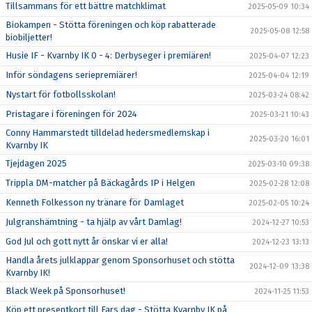
Tillsammans för ett bättre matchklimat
2025-05-09 10:34
Biokampen - Stötta föreningen och köp rabatterade
2025-05-08 12:58
biobiljetter!
Husie IF - Kvarnby IK 0 - 4: Derbyseger i premiären!
2025-04-07 12:23
Inför söndagens seriepremiärer!
2025-04-04 12:19
Nystart för fotbollsskolan!
2025-03-24 08:42
Pristagare i föreningen för 2024
2025-03-21 10:43
Conny Hammarstedt tilldelad hedersmedlemskap i
2025-03-20 16:01
Kvarnby IK
Tjejdagen 2025
2025-03-10 09:38
Trippla DM-matcher på Bäckagårds IP i Helgen
2025-02-28 12:08
Kenneth Folkesson ny tränare för Damlaget
2025-02-05 10:24
Julgranshämtning - ta hjälp av vårt Damlag!
2024-12-27 10:53
God Jul och gott nytt år önskar vi er alla!
2024-12-23 13:13
Handla årets julklappar genom Sponsorhuset och stötta
2024-12-09 13:38
Kvarnby IK!
Black Week på Sponsorhuset!
2024-11-25 11:53
Köp ett presentkort till Fars dag - Stötta Kvarnby IK på