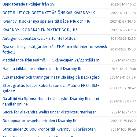
Uppdaterade riktlinjer från SvFF
2022-01-14 16:52
GOTT SLUT OCH GOTT NYTT ÅR ÖNSKAR KVARNBY IK
2021-12-31 10:25
Kvarnby IK söker nya spelare till både P16 och F16
2021-12-29 16:40
KVARNBY IK ÖNSKAR EN RIKTIGT GOD JUL!
2021-12-24 07:55
Äntligen uppesittarkväll - sitt inte lottlös
2021-12-23 12:30
Nya smittskyddsåtgärder från FHM och riktlinjer för svensk
2021-12-22 15:00
fotboll
Meddelande från Malmö FF: Skånecupen 21/22 ställs in
2021-12-17 11:23
Handla julklappar online och stöd Kvarnby IK
2021-12-15 12:48
Alla matcher och träningar inställda idag på Bäckagård
2021-12-11 09:09
Stort grattis Jesper Robertsson och Malmö FF till SM-
2021-12-04 20:42
guldet!
Gå alltid via Sponsorhuset och anslut Kvarnby IK när ni
2021-12-03 09:47
handlar online
Succé för Alexandra Weihs under distriktsturneringen
2021-11-27 17:10
Nu öppnar provspelsperioden i Kvarnby IK
2021-11-25 14:20
Strax under 20 000 kronor till Kvarnby IK i Gräsroten
2021-11-23 10:46