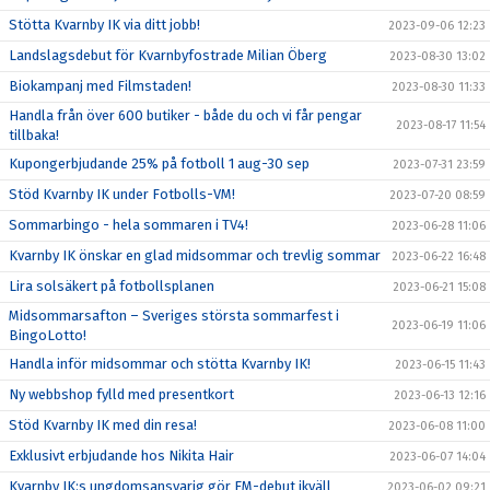
Stötta Kvarnby IK via ditt jobb!
2023-09-06 12:23
Landslagsdebut för Kvarnbyfostrade Milian Öberg
2023-08-30 13:02
Biokampanj med Filmstaden!
2023-08-30 11:33
Handla från över 600 butiker - både du och vi får pengar
2023-08-17 11:54
tillbaka!
Kupongerbjudande 25% på fotboll 1 aug-30 sep
2023-07-31 23:59
Stöd Kvarnby IK under Fotbolls-VM!
2023-07-20 08:59
Sommarbingo - hela sommaren i TV4!
2023-06-28 11:06
Kvarnby IK önskar en glad midsommar och trevlig sommar
2023-06-22 16:48
Lira solsäkert på fotbollsplanen
2023-06-21 15:08
Midsommarsafton – Sveriges största sommarfest i
2023-06-19 11:06
BingoLotto!
Handla inför midsommar och stötta Kvarnby IK!
2023-06-15 11:43
Ny webbshop fylld med presentkort
2023-06-13 12:16
Stöd Kvarnby IK med din resa!
2023-06-08 11:00
Exklusivt erbjudande hos Nikita Hair
2023-06-07 14:04
Kvarnby IK:s ungdomsansvarig gör EM-debut ikväll
2023-06-02 09:21