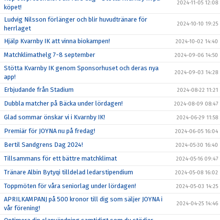
2024-11-05 12:08
köpet!
Ludvig Nilsson förlänger och blir huvudtränare för
2024-10-10 19:25
herrlaget
Hjälp Kvarnby IK att vinna biokampen!
2024-10-02 14:40
Matchklimathelg 7-8 september
2024-09-06 14:50
Stötta Kvarnby IK genom Sponsorhuset och deras nya
2024-09-03 14:28
app!
Erbjudande från Stadium
2024-08-22 11:21
Dubbla matcher på Bäcka under lördagen!
2024-08-09 08:47
Glad sommar önskar vi i Kvarnby IK!
2024-06-29 11:58
Premiär för JOYNA nu på fredag!
2024-06-05 16:04
Bertil Sandgrens Dag 2024!
2024-05-30 16:40
Tillsammans för ett bättre matchklimat
2024-05-16 09:47
Tränare Albin Bytyqi tilldelad ledarstipendium
2024-05-08 16:02
Toppmöten för våra seniorlag under lördagen!
2024-05-03 14:25
APRILKAMPANJ på 500 kronor till dig som säljer JOYNA i
2024-04-25 14:46
vår förening!