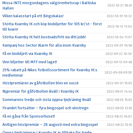
Missa INTE morgondagens välgörenhetscup i Baltiska
2022-10-21 18:45
Hallen
Vilken kalasstart på ett Bingokalas!
2022-10-19 10:32
Stötta Kvarnby IK och köp biobiljetter för 105 kr/st - först
2022-10-13 11:04
till kvarn!
Stötta Kvarnby IK helt kostnadsfritt via ditt jobb!
2022-10-04 11:07
Kampanj hos Sector Alarm för alla inom Kvarnby
2022-09-29 10:58
Få en biobiljett via Kvarnby IK
2022-09-22 10:30
Vinn biljetter till MFF med laget!
2022-09-13 09:48
25% rabatt på Nikes fotbollssortiment för Kvarnby IK:s
2022-09-08 09:50
medlemmar
Höstpremiären av gåfotbollen blev en succé
2022-09-01 15:05
Nypremiär för gåfotbollen ikväll i Kvarnby IK
2022-08-31 14:44
Sommarens tredje och sista öppna tjejträning ikväll
2022-08-30 15:05
Firandet fortsätter – fyra bingospel och vinstregn
2022-08-30 13:55
Få en gåva från Sponsorhuset!
2022-08-23 16:03
Äntligen höstpremiär – 28 augusti med extra bingospel
2022-08-23 10:51
Öppna tjejträningar i Kvarnby IK är tillbaka för tredje