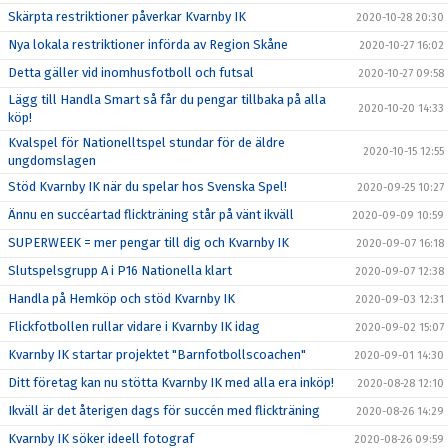
Skärpta restriktioner påverkar Kvarnby IK
2020-10-28 20:30
Nya lokala restriktioner införda av Region Skåne
2020-10-27 16:02
Detta gäller vid inomhusfotboll och futsal
2020-10-27 09:58
Lägg till Handla Smart så får du pengar tillbaka på alla
2020-10-20 14:33
köp!
Kvalspel för Nationelltspel stundar för de äldre
2020-10-15 12:55
ungdomslagen
Stöd Kvarnby IK när du spelar hos Svenska Spel!
2020-09-25 10:27
Ännu en succéartad flickträning står på vänt ikväll
2020-09-09 10:59
SUPERWEEK = mer pengar till dig och Kvarnby IK
2020-09-07 16:18
Slutspelsgrupp A i P16 Nationella klart
2020-09-07 12:38
Handla på Hemköp och stöd Kvarnby IK
2020-09-03 12:31
Flickfotbollen rullar vidare i Kvarnby IK idag
2020-09-02 15:07
Kvarnby IK startar projektet "Barnfotbollscoachen"
2020-09-01 14:30
Ditt företag kan nu stötta Kvarnby IK med alla era inköp!
2020-08-28 12:10
Ikväll är det återigen dags för succén med flickträning
2020-08-26 14:29
Kvarnby IK söker ideell fotograf
2020-08-26 09:59