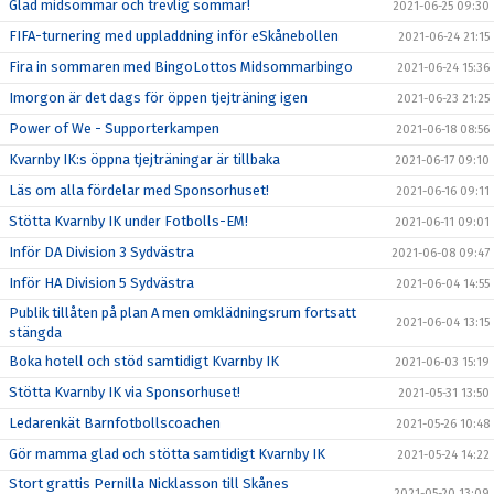
Glad midsommar och trevlig sommar!
2021-06-25 09:30
FIFA-turnering med uppladdning inför eSkånebollen
2021-06-24 21:15
Fira in sommaren med BingoLottos Midsommarbingo
2021-06-24 15:36
Imorgon är det dags för öppen tjejträning igen
2021-06-23 21:25
Power of We - Supporterkampen
2021-06-18 08:56
Kvarnby IK:s öppna tjejträningar är tillbaka
2021-06-17 09:10
Läs om alla fördelar med Sponsorhuset!
2021-06-16 09:11
Stötta Kvarnby IK under Fotbolls-EM!
2021-06-11 09:01
Inför DA Division 3 Sydvästra
2021-06-08 09:47
Inför HA Division 5 Sydvästra
2021-06-04 14:55
Publik tillåten på plan A men omklädningsrum fortsatt
2021-06-04 13:15
stängda
Boka hotell och stöd samtidigt Kvarnby IK
2021-06-03 15:19
Stötta Kvarnby IK via Sponsorhuset!
2021-05-31 13:50
Ledarenkät Barnfotbollscoachen
2021-05-26 10:48
Gör mamma glad och stötta samtidigt Kvarnby IK
2021-05-24 14:22
Stort grattis Pernilla Nicklasson till Skånes
2021-05-20 13:09