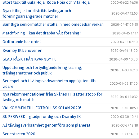
Stort tack till Gula Höja, Röda Höja och Vita Höja
2020-04-22 14:36
Nya riktlinjer för distriktstävlingar och
2020-04-17 12:50
föreningsarrangerade matcher
Samtliga seniormatcher ställs in med omedelbar verkan
2020-04-17 09:55
Matchfixning - kan det drabba VÅR förening?
2020-04-15 17:17
Ordförande har ordet
2020-04-15 07:30
Kvarnby IK behöver er!
2020-04-14 13:00
GLAD PÅSK FRÅN KVARNBY IK
2020-04-09 10:30
Uppdatering och förtydligande kring träning,
2020-04-03 16:10
träningsmatcher och publik
Seriespel och tävlingsverksamheten uppskjuten tills
2020-04-02 17:00
vidare
Nya rekommendationer från Skånes FF sätter stopp för
2020-04-01 14:32
tävling och match
VÄLKOMMEN TILL FOTBOLLSSKOLAN 2020!
2020-03-30 10:50
SUPERWEEK = glädje för dig och Kvarnby IK
2020-03-30 10:41
All tävlingsverksamhet genomförs som planerat
2020-03-27 12:18
Seriestarten 2020
2020-03-23 14:00