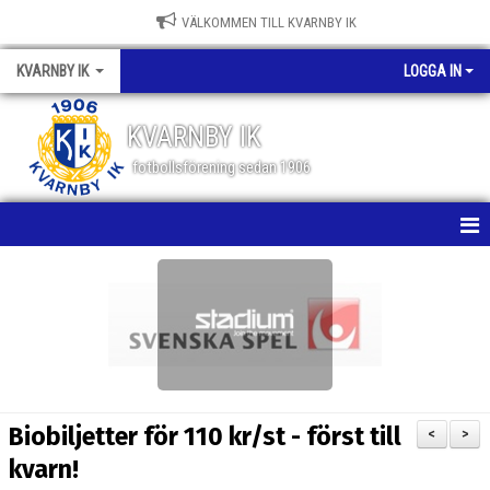
VÄLKOMMEN TILL KVARNBY IK
KVARNBY IK
LOGGA IN
KVARNBY IK
fotbollsförening sedan 1906
HEM
NYHETER
KALENDER
OM KLUBBEN
Biobiljetter för 110 kr/st - först till
<
>
BILDGALLERI
kvarn!