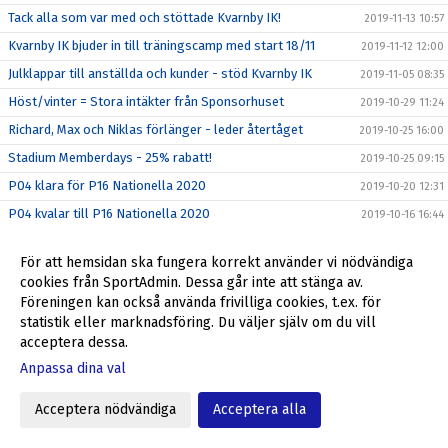
Tack alla som var med och stöttade Kvarnby IK!
2019-11-13 10:57
Kvarnby IK bjuder in till träningscamp med start 18/11
2019-11-12 12:00
Julklappar till anställda och kunder - stöd Kvarnby IK
2019-11-05 08:35
Höst/vinter = Stora intäkter från Sponsorhuset
2019-10-29 11:24
Richard, Max och Niklas förlänger - leder återtåget
2019-10-25 16:00
Stadium Memberdays - 25% rabatt!
2019-10-25 09:15
P04 klara för P16 Nationella 2020
2019-10-20 12:31
P04 kvalar till P16 Nationella 2020
2019-10-16 16:44
Föreningsdagar på Stadium Svågertorp börjar nu
2019-10-07 10:00
För att hemsidan ska fungera korrekt använder vi nödvändiga
Ulf Jansson om återkomsten till Kvarnby IK
2019-10-05 09:00
cookies från SportAdmin. Dessa går inte att stänga av.
Stöd Kvarnby IK när du handlar på Flügger Färg
2019-10-04 12:29
Föreningen kan också använda frivilliga cookies, t.ex. för
statistik eller marknadsföring. Du väljer själv om du vill
Välkommen tillbaka till Kvarnby IK, Ulf Jansson!
2019-10-04 09:30
acceptera dessa.
Grymt helgerbjudande till alla i Kvarnby IK
2019-09-27 17:55
Anpassa dina val
Fantastiskt erbjudande från Kvarnby IK
2019-09-23 10:20
Acceptera nödvändiga
Acceptera alla
Min Fotboll - den nya appen i svensk fotboll
2019-09-22 09:35
ALLA SKA SE!
2019-09-12 09:46