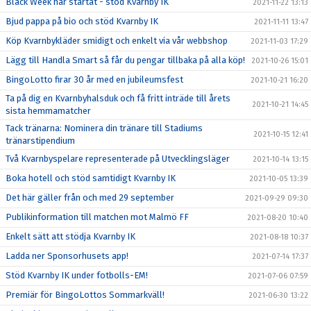
Black Week har startat - stöd Kvarnby IK
2021-11-22 13:13
Bjud pappa på bio och stöd Kvarnby IK
2021-11-11 13:47
Köp Kvarnbykläder smidigt och enkelt via vår webbshop
2021-11-03 17:29
Lägg till Handla Smart så får du pengar tillbaka på alla köp!
2021-10-26 15:01
BingoLotto firar 30 år med en jubileumsfest
2021-10-21 16:20
Ta på dig en Kvarnbyhalsduk och få fritt inträde till årets
2021-10-21 14:45
sista hemmamatcher
Tack tränarna: Nominera din tränare till Stadiums
2021-10-15 12:41
tränarstipendium
Två Kvarnbyspelare representerade på Utvecklingsläger
2021-10-14 13:15
Boka hotell och stöd samtidigt Kvarnby IK
2021-10-05 13:39
Det här gäller från och med 29 september
2021-09-29 09:30
Publikinformation till matchen mot Malmö FF
2021-08-20 10:40
Enkelt sätt att stödja Kvarnby IK
2021-08-18 10:37
Ladda ner Sponsorhusets app!
2021-07-14 17:37
Stöd Kvarnby IK under fotbolls-EM!
2021-07-06 07:59
Premiär för BingoLottos Sommarkväll!
2021-06-30 13:22