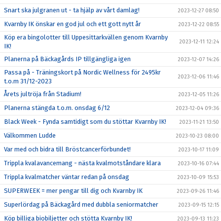
Snart ska julgranen ut - ta hjälp av vårt damlag!
2023-12-27 08:50
Kvarnby IK önskar en god jul och ett gott nytt år
2023-12-22 08:55
Köp era bingolotter till Uppesittarkvällen genom Kvarnby
2023-12-11 12:24
IK!
Planerna på Bäckagårds IP tillgängliga igen
2023-12-07 14:26
Passa på - Träningskort på Nordic Wellness för 2495kr
2023-12-06 11:46
t.o.m 31/12-2023
Årets jultröja från Stadium!
2023-12-05 11:26
Planerna stängda t.o.m. onsdag 6/12
2023-12-04 09:36
Black Week - Fynda samtidigt som du stöttar Kvarnby IK!
2023-11-21 13:50
Välkommen Ludde
2023-10-23 08:00
Var med och bidra till Bröstcancerförbundet!
2023-10-17 11:09
Trippla kvalavancemang - nästa kvalmotståndare klara
2023-10-16 07:44
Trippla kvalmatcher väntar redan på onsdag
2023-10-09 15:53
SUPERWEEK = mer pengar till dig och Kvarnby IK
2023-09-26 11:46
Superlördag på Bäckagård med dubbla seniormatcher
2023-09-15 12:15
Köp billiga biobiljetter och stötta Kvarnby IK!
2023-09-13 11:23