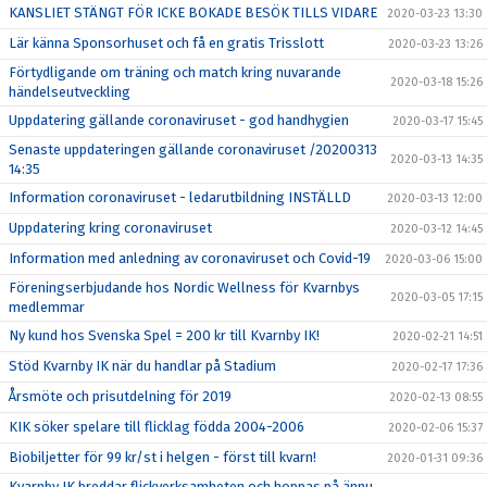
KANSLIET STÄNGT FÖR ICKE BOKADE BESÖK TILLS VIDARE
2020-03-23 13:30
Lär känna Sponsorhuset och få en gratis Trisslott
2020-03-23 13:26
Förtydligande om träning och match kring nuvarande
2020-03-18 15:26
händelseutveckling
Uppdatering gällande coronaviruset - god handhygien
2020-03-17 15:45
Senaste uppdateringen gällande coronaviruset /20200313
2020-03-13 14:35
14:35
Information coronaviruset - ledarutbildning INSTÄLLD
2020-03-13 12:00
Uppdatering kring coronaviruset
2020-03-12 14:45
Information med anledning av coronaviruset och Covid-19
2020-03-06 15:00
Föreningserbjudande hos Nordic Wellness för Kvarnbys
2020-03-05 17:15
medlemmar
Ny kund hos Svenska Spel = 200 kr till Kvarnby IK!
2020-02-21 14:51
Stöd Kvarnby IK när du handlar på Stadium
2020-02-17 17:36
Årsmöte och prisutdelning för 2019
2020-02-13 08:55
KIK söker spelare till flicklag födda 2004-2006
2020-02-06 15:37
Biobiljetter för 99 kr/st i helgen - först till kvarn!
2020-01-31 09:36
Kvarnby IK breddar flickverksamheten och hoppas på ännu