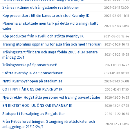
Skånes riktlinjer utifrån gällande restriktioner
2021-02-15 12:00
Köp presentkort till din käresta och stöd Kvarnby IK
2021-02-09 11:15
Planerna är skottade men tänk på detta vid träning i kallt
2021-02-04 13:55
väder
Köp produkter från Ravelli och stötta Kvarnby IK
2021-02-03 12:44
Träning utomhus öppnar nu för alla från och med 1 februari
2021-01-29 16:45
Träningsstart för barn och unga födda 2005 eller senare
2021-01-22 19:25
måndag 25/1
Träningsvecka på Sponsorhuset!
2021-01-21 14:27
Stötta Kvarnby IK via Sponsorhuset!
2021-01-19 10:39
Nytt i Kvarnbyshopen på stadium.se
2021-01-13 07:08
GOTT NYTT ÅR ÖNSKAR KVARNBY IK
2020-12-31 17:50
Nya direktiv: Högst åtta personer vid träning oavsett ålder
2020-12-30 14:25
EN RIKTIGT GOD JUL ÖNSKAR KVARNBY IK
2020-12-24 07:25
Slutspurt i försäljning av Bingolotter
2020-12-22 16:35
Från Fritidsförvaltningen: Stängning idrottslokaler och
2020-12-21 13:55
anläggningar 21/12-24/1