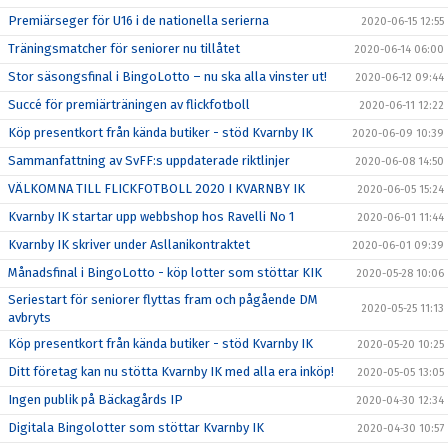
Premiärseger för U16 i de nationella serierna
2020-06-15 12:55
Träningsmatcher för seniorer nu tillåtet
2020-06-14 06:00
Stor säsongsfinal i BingoLotto – nu ska alla vinster ut!
2020-06-12 09:44
Succé för premiärträningen av flickfotboll
2020-06-11 12:22
Köp presentkort från kända butiker - stöd Kvarnby IK
2020-06-09 10:39
Sammanfattning av SvFF:s uppdaterade riktlinjer
2020-06-08 14:50
VÄLKOMNA TILL FLICKFOTBOLL 2020 I KVARNBY IK
2020-06-05 15:24
Kvarnby IK startar upp webbshop hos Ravelli No 1
2020-06-01 11:44
Kvarnby IK skriver under Asllanikontraktet
2020-06-01 09:39
Månadsfinal i BingoLotto - köp lotter som stöttar KIK
2020-05-28 10:06
Seriestart för seniorer flyttas fram och pågående DM
2020-05-25 11:13
avbryts
Köp presentkort från kända butiker - stöd Kvarnby IK
2020-05-20 10:25
Ditt företag kan nu stötta Kvarnby IK med alla era inköp!
2020-05-05 13:05
Ingen publik på Bäckagårds IP
2020-04-30 12:34
Digitala Bingolotter som stöttar Kvarnby IK
2020-04-30 10:57