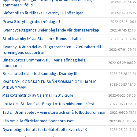
2022-08-15 14:45
sommaren i följd
Gåfotbollen är tillbaka i Kvarnby IK i höst igen
2022-07-29 15:15
Prova Storytel gratis i 40 dagar!
2022-07-16 11:01
Kvarnbydeltagande under pågående världsmästerskap
2022-07-15 12:40
Stöd Kvarnby IK via Stadium - Bonus till alla!
2022-07-11 12:35
Kvarnby IK är en del av Flüggerandelen – 20% rabatt till
2022-07-01 09:11
föreningens supportrar
BingoLottos Sommarkväll – varje söndag hela
2022-06-29 08:20
sommaren!
Boka hotell och stöd samtidigt Kvarnby IK
2022-06-28 10:21
KVARNBY IK ÖNSKAR EN SKÖN SOMMAR OCH HÄRLIG
2022-06-23 12:10
MIDSOMMAR!
Maskotshattrick av tjejerna i F2013-2014
2022-06-23 08:00
Lotta och Stefan fixar BingoLottos midsommarfest!
2022-06-21 15:30
Tävla i Drömspelet – vinn stora och små fotbollsdrömmar
2022-06-20 15:11
Läs om alla fördelar med Sponsorhuset!
2022-06-16 09:45
Nya möjligheter att testa Gåfotboll i Kvarnby IK
2022-06-01 12:21