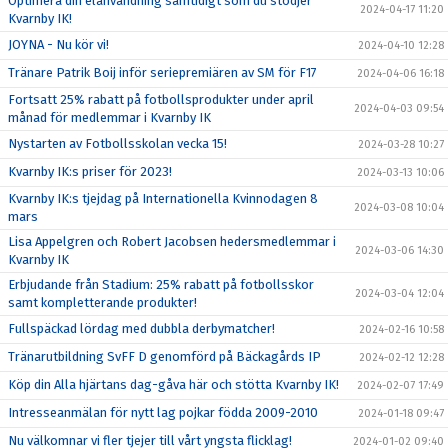
Optimera din elanvändning samtidigt som du stödjer
2024-04-17 11:20
Kvarnby IK!
JOYNA - Nu kör vi!
2024-04-10 12:28
Tränare Patrik Boij inför seriepremiären av SM för F17
2024-04-06 16:18
Fortsatt 25% rabatt på fotbollsprodukter under april
2024-04-03 09:54
månad för medlemmar i Kvarnby IK
Nystarten av Fotbollsskolan vecka 15!
2024-03-28 10:27
Kvarnby IK:s priser för 2023!
2024-03-13 10:06
Kvarnby IK:s tjejdag på Internationella Kvinnodagen 8
2024-03-08 10:04
mars
Lisa Appelgren och Robert Jacobsen hedersmedlemmar i
2024-03-06 14:30
Kvarnby IK
Erbjudande från Stadium: 25% rabatt på fotbollsskor
2024-03-04 12:04
samt kompletterande produkter!
Fullspäckad lördag med dubbla derbymatcher!
2024-02-16 10:58
Tränarutbildning SvFF D genomförd på Bäckagårds IP
2024-02-12 12:28
Köp din Alla hjärtans dag-gåva här och stötta Kvarnby IK!
2024-02-07 17:49
Intresseanmälan för nytt lag pojkar födda 2009-2010
2024-01-18 09:47
Nu välkomnar vi fler tjejer till vårt yngsta flicklag!
2024-01-02 09:40