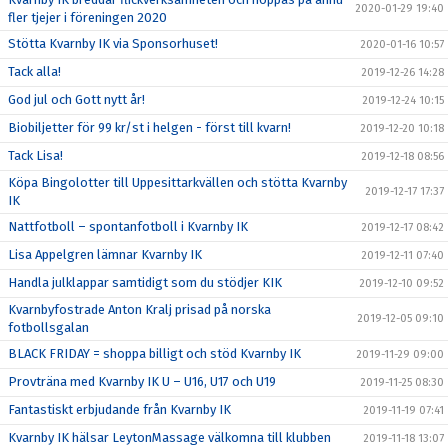
2020-01-29 19:40
fler tjejer i föreningen 2020
Stötta Kvarnby IK via Sponsorhuset!
2020-01-16 10:57
Tack alla!
2019-12-26 14:28
God jul och Gott nytt år!
2019-12-24 10:15
Biobiljetter för 99 kr/st i helgen - först till kvarn!
2019-12-20 10:18
Tack Lisa!
2019-12-18 08:56
Köpa Bingolotter till Uppesittarkvällen och stötta Kvarnby
2019-12-17 17:37
IK
Nattfotboll – spontanfotboll i Kvarnby IK
2019-12-17 08:42
Lisa Appelgren lämnar Kvarnby IK
2019-12-11 07:40
Handla julklappar samtidigt som du stödjer KIK
2019-12-10 09:52
Kvarnbyfostrade Anton Kralj prisad på norska
2019-12-05 09:10
fotbollsgalan
BLACK FRIDAY = shoppa billigt och stöd Kvarnby IK
2019-11-29 09:00
Provträna med Kvarnby IK U – U16, U17 och U19
2019-11-25 08:30
Fantastiskt erbjudande från Kvarnby IK
2019-11-19 07:41
Kvarnby IK hälsar LeytonMassage välkomna till klubben
2019-11-18 13:07