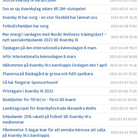
Stötta Kvarnby IK via ditt jobb!
2023-03-22 11:00
Sex av sju Kvarnbylag vidare till DM-slutspelet
2023-03-21 14:21
Kvarnby IK har sorg - en stor förebild har lämnat oss
2023-03-19 12:25
Fotbollsfamiljen har sorg
2023-03-18 17:03
Mer energi i vardagen med Nordic Wellness träningskort –
2023-03-16 12:45
nytt specialerbjudande 2023 till Kvarnby IK
Tjejdagen på den internationella kvinnodagen 8 mars
2023-03-09 15:31
Inför Internationella kvinnodagen 8 mars
2023-03-08 16:08
Välkommen på Kvarnby IK:s barnloppis lördagen den 1 april
2023-03-07 14:46
Planerna på Bäckagård är gröna och fullt spelbara
2023-03-07 12:30
Så här fungerar Sponsorhuset!
2023-03-07 12:21
Pristagare i Kvarnby IK 2022
2023-03-06 17:20
Biobiljetter för 110 kr/st - först till kvarn!
2023-03-02 07:00
Landslagsspel för Kvarnbyfostrade Alexandra Weihs
2023-03-01 18:11
Erbjudande: 25% rabatt på fotboll till Kvarnby IK:s
2023-03-01 09:59
medlemmar
Påminnelse: 5 dagar kvar för att anmäla intresse att sälja
2023-02-24 15:05
på Kvarnby IK:s barnloppis