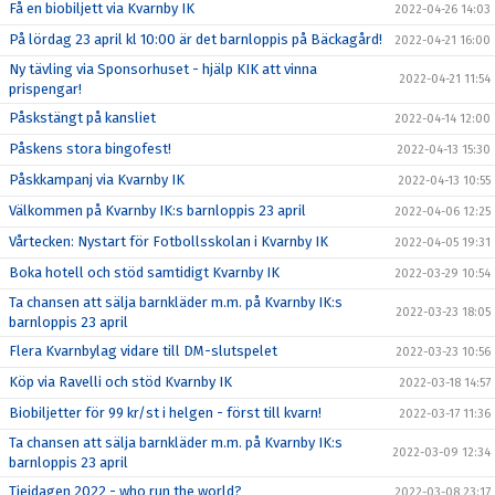
Få en biobiljett via Kvarnby IK
2022-04-26 14:03
På lördag 23 april kl 10:00 är det barnloppis på Bäckagård!
2022-04-21 16:00
Ny tävling via Sponsorhuset - hjälp KIK att vinna
2022-04-21 11:54
prispengar!
Påskstängt på kansliet
2022-04-14 12:00
Påskens stora bingofest!
2022-04-13 15:30
Påskkampanj via Kvarnby IK
2022-04-13 10:55
Välkommen på Kvarnby IK:s barnloppis 23 april
2022-04-06 12:25
Vårtecken: Nystart för Fotbollsskolan i Kvarnby IK
2022-04-05 19:31
Boka hotell och stöd samtidigt Kvarnby IK
2022-03-29 10:54
Ta chansen att sälja barnkläder m.m. på Kvarnby IK:s
2022-03-23 18:05
barnloppis 23 april
Flera Kvarnbylag vidare till DM-slutspelet
2022-03-23 10:56
Köp via Ravelli och stöd Kvarnby IK
2022-03-18 14:57
Biobiljetter för 99 kr/st i helgen - först till kvarn!
2022-03-17 11:36
Ta chansen att sälja barnkläder m.m. på Kvarnby IK:s
2022-03-09 12:34
barnloppis 23 april
Tjejdagen 2022 - who run the world?
2022-03-08 23:17