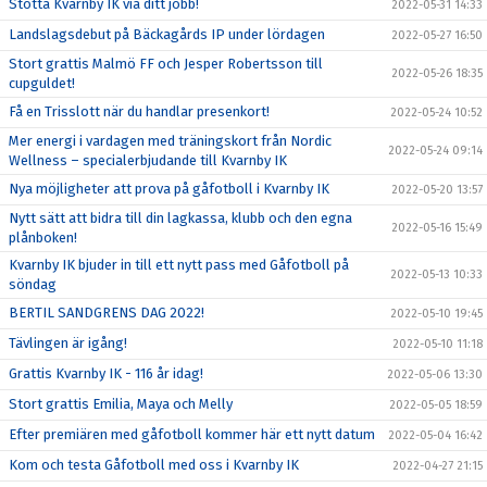
Stötta Kvarnby IK via ditt jobb!
2022-05-31 14:33
Landslagsdebut på Bäckagårds IP under lördagen
2022-05-27 16:50
Stort grattis Malmö FF och Jesper Robertsson till
2022-05-26 18:35
cupguldet!
Få en Trisslott när du handlar presenkort!
2022-05-24 10:52
Mer energi i vardagen med träningskort från Nordic
2022-05-24 09:14
Wellness – specialerbjudande till Kvarnby IK
Nya möjligheter att prova på gåfotboll i Kvarnby IK
2022-05-20 13:57
Nytt sätt att bidra till din lagkassa, klubb och den egna
2022-05-16 15:49
plånboken!
Kvarnby IK bjuder in till ett nytt pass med Gåfotboll på
2022-05-13 10:33
söndag
BERTIL SANDGRENS DAG 2022!
2022-05-10 19:45
Tävlingen är igång!
2022-05-10 11:18
Grattis Kvarnby IK - 116 år idag!
2022-05-06 13:30
Stort grattis Emilia, Maya och Melly
2022-05-05 18:59
Efter premiären med gåfotboll kommer här ett nytt datum
2022-05-04 16:42
Kom och testa Gåfotboll med oss i Kvarnby IK
2022-04-27 21:15