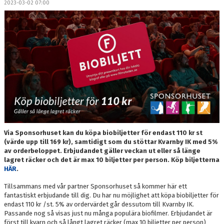
2023-03-02 07:00
DOKUMENT
MEDLEMSKAP
LEDARE
KONTAKT
Via Sponsorhuset kan du köpa biobiljetter för endast 110 kr st
(värde upp till 169 kr), samtidigt som du stöttar Kvarnby IK med 5%
av orderbeloppet. Erbjudandet gäller veckan ut eller så länge
lagret räcker och det är max 10 biljetter per person. Köp biljetterna
HÄR
.
Tillsammans med vår partner Sponsorhuset så kommer här ett
fantastiskt erbjudande till dig. Du har nu möjlighet att köpa biobiljetter för
endast 110 kr /st. 5% av ordervärdet går dessutom till Kvarnby IK.
Passande nog så visas just nu många populära biofilmer. Erbjudandet är
först till kvarn och så långt lagret räcker (max 10 biljetter per person)