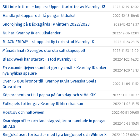
Sitt inte lottlös – köp era Uppesittarlotter av Kvarnby IK!
2022-12-19 12:02
Handla julklappar och få pengar tillbaka!
2022-12-13 10:48
Snöröjning på Bäckagårds IP vintern 2022/2023
2022-12-12 12:37
Nu har Kvarnby IK en julkalender!
2022-12-06 12:01
BLACK FRIDAY = shoppa billigt och stöd Kvarnby IK
2022-11-24 23:55
Månadsfinal i Sveriges största sällskapsspel!
2022-11-23 12:09
Black Week har startat - stöd Kvarnby IK
2022-11-22 14:32
En växande tjejverksamhet ger nya mål - Kvarnby IK söker
2022-11-20 13:13
nya nyfikna spelare
Över 18 000 kronor till Kvarnby IK via Svenska Spels
2022-11-09 11:52
Gräsroten
Köp presentkort till pappa på fars dag och stöd KIK
2022-11-09 10:27
Folkspels lotter gav Kvarnby IK klirr i kassan
2022-11-02 13:55
Höstlov och halloween
2022-10-31 09:05
Kvarnbyprofiler och landslagsstjärnor samlade in pengar
2022-10-28 10:51
till ALS
Bingokalaset fortsätter med fyra bingospel och Wilmer X
2022-10-27 08:24