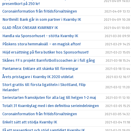
2021-04-09 14:03
presentkort på 250 kr!
Coronainformation från fritidsförvaltningen
2021-04-09 13:13
Northmill Bank går in som partner i Kvarnby IK
2021-04-09 10:28
GLAD PÅSK ÖNSKAR KVARNBY IK
2021-04-01 10:00
Handla via Sponsorhuset - stötta Kvarnby IK
2021-03-30 09:51
Påskens stora hemmakväll – en magisk afton!
2021-03-29 14:25
Höjd ersättning på flera butiker hos Sponsorhuset!
2021-03-23 15:05
Skånes FF:s projekt Barnfotbollscoachen är i full gång
2021-03-18 15:24
Pantamera: Enklare att skänka till föreningar
2021-03-18 13:44
Årets pristagare i Kvarnby IK 2020 utdelat
2021-03-12 16:17
Stort grattis till första ligatiteln i Skottland, Filip
2021-03-12 11:20
Helander!
Seriestarten framskjuten för alla lag till helgen 1-2 maj
2021-03-11 12:10
Totalt 31 Kvarnbylag med i den definitiva serieindelningen
2021-03-05 15:25
Coronainformation från fritidsförvaltningen
2021-03-05 14:32
Enkelt sätt att stödja Kvarnby IK
2021-03-04 11:18
Få ett presentkort och stöd samtidigt Kvarnby IK
2021-02-25 19:05