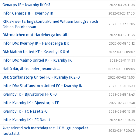
Genarps IF - Kvarnby IK 0-3
2022-03-24 11:35
Inför Genarps IF - Kvarnby IK
2022-03-23 17:00
KIK skriver lärlingskontrakt med William Lundgren och
2022-03-22 18:05
Fabian Pourhassan
DM-matchen mot Hardeberga inställd
2022-03-19 11:45
Inför DM: Kvarnby IK - Hardeberga BK
2022-03-18 10:12
DM: Malmö United KF - Kvarnby IK 0-6
2022-03-15 09:07
Inför DM: Malmö United KF - Kvarnby IK
2022-03-11 14:31
Hallå där, Aleksander Jovanovic...
2022-03-07 09:05
DM: Staffanstorp United FC - Kvarnby IK 2-0
2022-03-02 13:50
Inför DM: Staffanstorp United FC - Kvarnby IK
2022-03-01 16:31
Kvarnby IK - Bjuvstorps FF 0-0
2022-02-28 12:43
Inför Kvarnby IK - Bjuvstorps FF
2022-02-25 16:48
Kvarnby IK - FC Näset 2-0
2022-02-20 12:58
Inför Kvarnby IK - FC Näset
2022-02-18 14:35
Avsparkstid och matchdagar till DM-gruppspelet
2022-02-17 20:29
fastställt