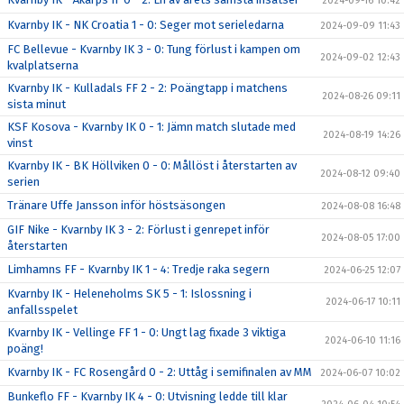
2024-09-16 10:42
Kvarnby IK - NK Croatia 1 - 0: Seger mot serieledarna
2024-09-09 11:43
FC Bellevue - Kvarnby IK 3 - 0: Tung förlust i kampen om
2024-09-02 12:43
kvalplatserna
Kvarnby IK - Kulladals FF 2 - 2: Poängtapp i matchens
2024-08-26 09:11
sista minut
KSF Kosova - Kvarnby IK 0 - 1: Jämn match slutade med
2024-08-19 14:26
vinst
Kvarnby IK - BK Höllviken 0 - 0: Mållöst i återstarten av
2024-08-12 09:40
serien
Tränare Uffe Jansson inför höstsäsongen
2024-08-08 16:48
GIF Nike - Kvarnby IK 3 - 2: Förlust i genrepet inför
2024-08-05 17:00
återstarten
Limhamns FF - Kvarnby IK 1 - 4: Tredje raka segern
2024-06-25 12:07
Kvarnby IK - Heleneholms SK 5 - 1: Islossning i
2024-06-17 10:11
anfallsspelet
Kvarnby IK - Vellinge FF 1 - 0: Ungt lag fixade 3 viktiga
2024-06-10 11:16
poäng!
Kvarnby IK - FC Rosengård 0 - 2: Uttåg i semifinalen av MM
2024-06-07 10:02
Bunkeflo FF - Kvarnby IK 4 - 0: Utvisning ledde till klar