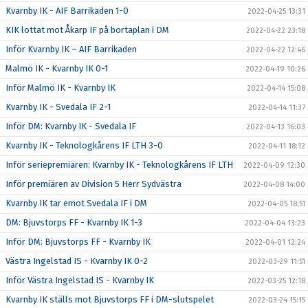
Kvarnby IK - AIF Barrikaden 1-0
2022-04-25 13:31
KIK lottat mot Åkarp IF på bortaplan i DM
2022-04-22 23:18
Inför Kvarnby IK – AIF Barrikaden
2022-04-22 12:46
Malmö IK - Kvarnby IK 0-1
2022-04-19 10:26
Inför Malmö IK - Kvarnby IK
2022-04-14 15:08
Kvarnby IK - Svedala IF 2-1
2022-04-14 11:37
Inför DM: Kvarnby IK - Svedala IF
2022-04-13 16:03
Kvarnby IK - Teknologkårens IF LTH 3-0
2022-04-11 18:12
Inför seriepremiären: Kvarnby IK - Teknologkårens IF LTH
2022-04-09 12:30
Inför premiären av Division 5 Herr Sydvästra
2022-04-08 14:00
Kvarnby IK tar emot Svedala IF i DM
2022-04-05 18:51
DM: Bjuvstorps FF - Kvarnby IK 1-3
2022-04-04 13:23
Inför DM: Bjuvstorps FF - Kvarnby IK
2022-04-01 12:24
Västra Ingelstad IS - Kvarnby IK 0-2
2022-03-29 11:51
Inför Västra Ingelstad IS - Kvarnby IK
2022-03-25 12:18
Kvarnby IK ställs mot Bjuvstorps FF i DM-slutspelet
2022-03-24 15:15