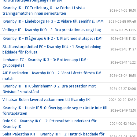
första slutspelsomgången av DM
Kvarnby IK - FC Trelleborg 0 - 4: Förlust i sista
2024-04-02 10:51
träningsmatchen innan seriestarten
Kvarnby IK - Lindeborgs FF 3 - 2: Vidare till semifinal i MM
2024-03-28 09:48
Vellinge IF - Kvarnby IK 0 - 3: Bra prestation av ungt lag
2024-03-25 13:15
Kvarnby IK - Klågerups GIF 2 - 1: Klart med slutspel i DM!
2024-03-18 11:52
Staffanstorp United FC - Kvarnby IK 4 - 1: Svag inledning
2024-03-13 11:27
bäddade för förlust
Limhamn FC - Kvarnby IK 3 - 3: Bottennapp i DM-
2024-03-11 15:22
gruppspelet
AIF Barrikaden - Kvarnby IK 0 - 2: Vinst i årets första DM-
2024-03-04 10:51
match
Kvarnby IK - IFK Simrishamn 0-2: Bra prestation mot
2024-02-27 12:08
Division 2-motstånd
Vi hälsar Robin Javerud välkommen till Kvarnby IK!
2024-02-20 12:39
Kvarnby IK - Husie IF 5-0: Övertygande seger räckte inte till
2024-02-19 12:51
förstaplatsen
Oxie SK - Kvarnby IK 0 - 2: Ett resultat i underkant för
2024-02-12 16:24
Kvarnby IK
Saba Palestina KIF - Kvarnby IK 1 - 3: Hattrick bäddade för
2024-02-05 15:23