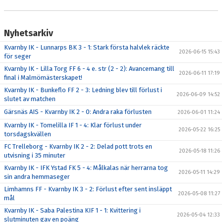
Nyhetsarkiv
Kvarnby IK - Lunnarps BK 3 - 1: Stark första halvlek räckte
2026-06-15 15:43
för seger
Kvarnby IK - Lilla Torg FF 6 - 4 e. str (2 - 2): Avancemang till
2026-06-11 17:19
final i Malmömästerskapet!
Kvarnby IK - Bunkeflo FF 2 - 3: Ledning blev till förlust i
2026-06-09 14:52
slutet av matchen
Gärsnäs AIS - Kvarnby IK 2 - 0: Andra raka förlusten
2026-06-01 11:24
Kvarnby IK - Tomelilla IF 1 - 4: Klar förlust under
2026-05-22 16:25
torsdagskvällen
FC Trelleborg - Kvarnby IK 2 - 2: Delad pott trots en
2026-05-18 11:26
utvisning i 35 minuter
Kvarnby IK - IFK Ystad FK 5 - 4: Målkalas när herrarna tog
2026-05-11 14:29
sin andra hemmaseger
Limhamns FF - Kvarnby IK 3 - 2: Förlust efter sent insläppt
2026-05-08 11:27
mål
Kvarnby IK - Saba Palestina KIF 1 - 1: Kvittering i
2026-05-04 12:33
slutminuten gav en poäng