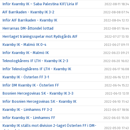
Inför Kvarnby IK – Saba Palestina KIF/Liria IF
2022-08-11 18:34
AIF Barrikaden - Kvarnby IK 3-2
2022-08-08 07:14
Inför AIF Barrikaden - Kvarnby IK
2022-08-04 12:13
Herrarnas DM-åttondel lottad
2022-08-01 16:44
Herrlaget träningsspelar mot Rydsgårds AIF
2022-07-27 13:10
Kvarnby IK - Malmö IK 0-4
2022-06-27 09:11
Inför Kvarnby IK - Malmö IK
2022-06-23 09:21
Teknologkårens IF LTH - Kvarnby IK 2-3
2022-06-20 16:02
Inför Teknologkårens IF LTH - Kvarnby IK
2022-06-17 16:08
Kvarnby IK - Österlen FF 3-1
2022-06-16 12:31
Inför DM Kvarnby IK - Österlen FF
2022-06-14 15:22
Bosnien Hercegovinas SK - Kvarnby IK 3-3
2022-06-13 12:51
Inför Bosnien Hercegovinas SK - Kvarnby IK
2022-06-10 11:42
Kvarnby IK - Limhamns FF 3-2
2022-06-07 18:56
Inför Kvarnby IK - Limhamns FF
2022-06-03 15:30
Kvarnby IK ställs mot division 2-laget Österlen FF i DM-
2022-05-30 17:43