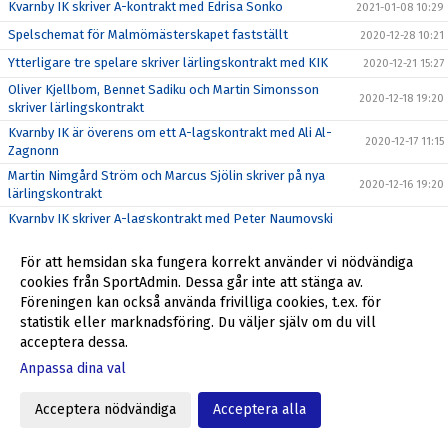
Kvarnby IK skriver A-kontrakt med Edrisa Sonko
2021-01-08 10:29
Spelschemat för Malmömästerskapet fastställt
2020-12-28 10:21
Ytterligare tre spelare skriver lärlingskontrakt med KIK
2020-12-21 15:27
Oliver Kjellbom, Bennet Sadiku och Martin Simonsson
2020-12-18 19:20
skriver lärlingskontrakt
Kvarnby IK är överens om ett A-lagskontrakt med Ali Al-
2020-12-17 11:15
Zagnonn
Martin Nimgård Ström och Marcus Sjölin skriver på nya
2020-12-16 19:20
lärlingskontrakt
Kvarnby IK skriver A-lagskontrakt med Peter Naumovski
2020-12-15 18:49
och Emil Lindstedt
För att hemsidan ska fungera korrekt använder vi nödvändiga
Välkommen till Kvarnby IK, Lenny Silwer Wright!
2020-12-14 14:40
cookies från SportAdmin. Dessa går inte att stänga av.
Välkommen tillbaka till Kvarnby IK, Tobias Olsson!
2020-12-11 12:15
Föreningen kan också använda frivilliga cookies, t.ex. för
Välkommen tillbaka till Kvarnby IK, Aleksander Jovanovic!
2020-12-10 15:25
statistik eller marknadsföring. Du väljer själv om du vill
acceptera dessa.
Kvarnby IK förlänger med Atiqullah Mohamed och Haider
2020-12-09 18:30
El Timimi
Anpassa dina val
Välkommen till Kvarnby IK, Hakan Sen!
2020-12-08 18:05
Acceptera nödvändiga
Acceptera alla
Välkommen till Kvarnby IK, Edin Sazic!
2020-12-07 15:55
Välkommen till Kvarnby IK, Oliver Fredriksson!
2020-12-04 16:45