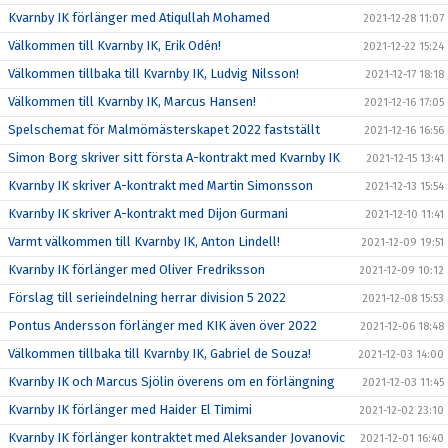
Kvarnby IK förlänger med Atiqullah Mohamed
2021-12-28 11:07
Välkommen till Kvarnby IK, Erik Odén!
2021-12-22 15:24
Välkommen tillbaka till Kvarnby IK, Ludvig Nilsson!
2021-12-17 18:18
Välkommen till Kvarnby IK, Marcus Hansen!
2021-12-16 17:05
Spelschemat för Malmömästerskapet 2022 fastställt
2021-12-16 16:56
Simon Borg skriver sitt första A-kontrakt med Kvarnby IK
2021-12-15 13:41
Kvarnby IK skriver A-kontrakt med Martin Simonsson
2021-12-13 15:54
Kvarnby IK skriver A-kontrakt med Dijon Gurmani
2021-12-10 11:41
Varmt välkommen till Kvarnby IK, Anton Lindell!
2021-12-09 19:51
Kvarnby IK förlänger med Oliver Fredriksson
2021-12-09 10:12
Förslag till serieindelning herrar division 5 2022
2021-12-08 15:53
Pontus Andersson förlänger med KIK även över 2022
2021-12-06 18:48
Välkommen tillbaka till Kvarnby IK, Gabriel de Souza!
2021-12-03 14:00
Kvarnby IK och Marcus Sjölin överens om en förlängning
2021-12-03 11:45
Kvarnby IK förlänger med Haider El Timimi
2021-12-02 23:10
Kvarnby IK förlänger kontraktet med Aleksander Jovanovic
2021-12-01 16:40