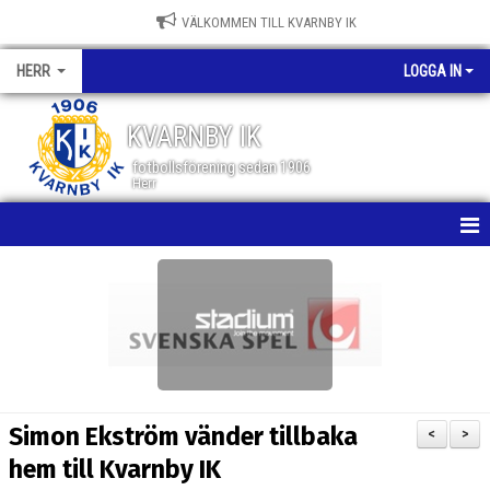
VÄLKOMMEN TILL KVARNBY IK
HERR
LOGGA IN
KVARNBY IK
fotbollsförening sedan 1906
Herr
HEM
NYHETER
KALENDER
MATCHER
Simon Ekström vänder tillbaka
<
>
TRUPPEN
hem till Kvarnby IK