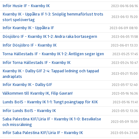
Inför Husie IF - Kvarnby IK
2023-06-16 06:16
Kvarnby IK - Uppåkra IF 1-3: Snöplig hemmaförlust trots
2023-06-13 15:20
stort spelövertag
Inför Kvarnby IK - Uppåkra IF
2023-06-09 08:10
Dösjöbro IF - Kvarnby IK 1-2: Andra raka bortasegern
2023-06-05 11:58
Inför Dösjöbro IF - Kvarnby IK
2023-06-01 13:33
Torna Hällestads IF - Kvarnby IK 1-2: Äntligen seger igen
2023-05-25 17:45
Inför Torna Hällestads IF - Kvarnby IK
2023-05-24 10:47
Kvarnby IK - Dalby GIF 2-4: Tappad ledning och tappad
2023-05-21 15:00
andraplats
Inför Kvarnby IK - Dalby GIF
2023-05-17 12:40
Välkommen till Kvarnby IK, Filip Gavran!
2023-05-16 16:36
Lunds BoIS - Kvarnby IK 1-1: Tungt poängtapp för KIK
2023-05-16 11:41
Inför Lunds BoIS - Kvarnby IK
2023-05-12 13:36
Saba Palestina KIF/Liria IF - Kvarnby IK 1-0: Besvikelse
2023-05-09 15:59
och missräkning
Inför Saba Palestina KIF/Liria IF - Kvarnby IK
2023-05-04 21:40