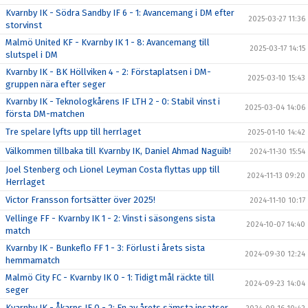
Kvarnby IK - Södra Sandby IF 6 - 1: Avancemang i DM efter
2025-03-27 11:36
storvinst
Malmö United KF - Kvarnby IK 1 - 8: Avancemang till
2025-03-17 14:15
slutspel i DM
Kvarnby IK - BK Höllviken 4 - 2: Förstaplatsen i DM-
2025-03-10 15:43
gruppen nära efter seger
Kvarnby IK - Teknologkårens IF LTH 2 - 0: Stabil vinst i
2025-03-04 14:06
första DM-matchen
Tre spelare lyfts upp till herrlaget
2025-01-10 14:42
Välkommen tillbaka till Kvarnby IK, Daniel Ahmad Naguib!
2024-11-30 15:54
Joel Stenberg och Lionel Leyman Costa flyttas upp till
2024-11-13 09:20
Herrlaget
Victor Fransson fortsätter över 2025!
2024-11-10 10:17
Vellinge FF - Kvarnby IK 1 - 2: Vinst i säsongens sista
2024-10-07 14:40
match
Kvarnby IK - Bunkeflo FF 1 - 3: Förlust i årets sista
2024-09-30 12:24
hemmamatch
Malmö City FC - Kvarnby IK 0 - 1: Tidigt mål räckte till
2024-09-23 14:04
seger
Kvarnby IK - Åkarps IF 0 - 2: En av årets sämsta insatser