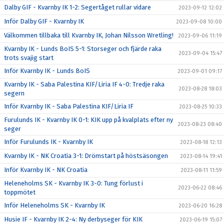
Dalby GIF - Kvarnby IK 1-2: Segertåget rullar vidare
2023-09-12 12:02
Inför Dalby GIF - Kvarnby IK
2023-09-08 10:00
Välkommen tillbaka till Kvarnby IK, Johan Nilsson Wretling!
2023-09-06 11:19
Kvarnby IK - Lunds BoIS 5-1: Storseger och fjärde raka
2023-09-04 15:47
trots svajig start
Inför Kvarnby IK - Lunds BoIS
2023-09-01 09:17
Kvarnby IK - Saba Palestina KIF/Liria IF 4-0: Tredje raka
2023-08-28 18:03
segern
Inför Kvarnby IK - Saba Palestina KIF/Liria IF
2023-08-25 10:33
Furulunds IK - Kvarnby IK 0-1: KIK upp på kvalplats efter ny
2023-08-23 08:40
seger
Inför Furulunds IK - Kvarnby IK
2023-08-18 12:13
Kvarnby IK - NK Croatia 3-1: Drömstart på höstsäsongen
2023-08-14 19:41
Inför Kvarnby IK - NK Croatia
2023-08-11 11:59
Heleneholms SK - Kvarnby IK 3-0: Tung förlust i
2023-06-22 08:46
toppmötet
Inför Heleneholms SK - Kvarnby IK
2023-06-20 16:28
Husie IF - Kvarnby IK 2-4: Ny derbyseger för KIK
2023-06-19 15:07