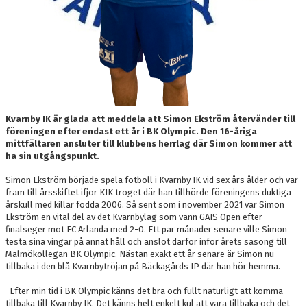
Kvarnby IK är glada att meddela att Simon Ekström återvänder till
föreningen efter endast ett år i BK Olympic. Den 16-åriga
mittfältaren ansluter till klubbens herrlag där Simon kommer att
ha sin utgångspunkt.
Simon Ekström började spela fotboll i Kvarnby IK vid sex års ålder och var
fram till årsskiftet ifjor KIK troget där han tillhörde föreningens duktiga
årskull med killar födda 2006. Så sent som i november 2021 var Simon
Ekström en vital del av det Kvarnbylag som vann GAIS Open efter
finalseger mot FC Arlanda med 2-0. Ett par månader senare ville Simon
testa sina vingar på annat håll och anslöt därför inför årets säsong till
Malmökollegan BK Olympic. Nästan exakt ett år senare är Simon nu
tillbaka i den blå Kvarnbytröjan på Bäckagårds IP där han hör hemma.
-Efter min tid i BK Olympic känns det bra och fullt naturligt att komma
tillbaka till Kvarnby IK. Det känns helt enkelt kul att vara tillbaka och det