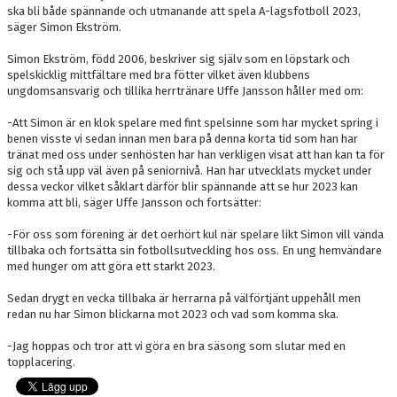
ska bli både spännande och utmanande att spela A-lagsfotboll 2023,
säger Simon Ekström.
Simon Ekström, född 2006, beskriver sig själv som en löpstark och
spelskicklig mittfältare med bra fötter vilket även klubbens
ungdomsansvarig och tillika herrtränare Uffe Jansson håller med om:
-Att Simon är en klok spelare med fint spelsinne som har mycket spring i
benen visste vi sedan innan men bara på denna korta tid som han har
tränat med oss under senhösten har han verkligen visat att han kan ta för
sig och stå upp väl även på seniornivå. Han har utvecklats mycket under
dessa veckor vilket såklart därför blir spännande att se hur 2023 kan
komma att bli, säger Uffe Jansson och fortsätter:
-För oss som förening är det oerhört kul när spelare likt Simon vill vända
tillbaka och fortsätta sin fotbollsutveckling hos oss. En ung hemvändare
med hunger om att göra ett starkt 2023.
Sedan drygt en vecka tillbaka är herrarna på välförtjänt uppehåll men
redan nu har Simon blickarna mot 2023 och vad som komma ska.
-Jag hoppas och tror att vi göra en bra säsong som slutar med en
topplacering.