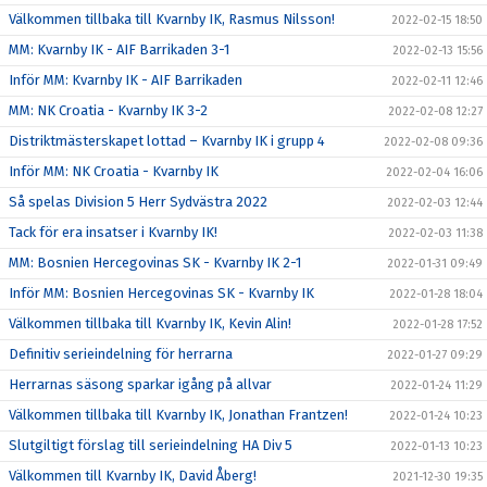
Välkommen tillbaka till Kvarnby IK, Rasmus Nilsson!
2022-02-15 18:50
MM: Kvarnby IK - AIF Barrikaden 3-1
2022-02-13 15:56
Inför MM: Kvarnby IK - AIF Barrikaden
2022-02-11 12:46
MM: NK Croatia - Kvarnby IK 3-2
2022-02-08 12:27
Distriktmästerskapet lottad – Kvarnby IK i grupp 4
2022-02-08 09:36
Inför MM: NK Croatia - Kvarnby IK
2022-02-04 16:06
Så spelas Division 5 Herr Sydvästra 2022
2022-02-03 12:44
Tack för era insatser i Kvarnby IK!
2022-02-03 11:38
MM: Bosnien Hercegovinas SK - Kvarnby IK 2-1
2022-01-31 09:49
Inför MM: Bosnien Hercegovinas SK - Kvarnby IK
2022-01-28 18:04
Välkommen tillbaka till Kvarnby IK, Kevin Alin!
2022-01-28 17:52
Definitiv serieindelning för herrarna
2022-01-27 09:29
Herrarnas säsong sparkar igång på allvar
2022-01-24 11:29
Välkommen tillbaka till Kvarnby IK, Jonathan Frantzen!
2022-01-24 10:23
Slutgiltigt förslag till serieindelning HA Div 5
2022-01-13 10:23
Välkommen till Kvarnby IK, David Åberg!
2021-12-30 19:35