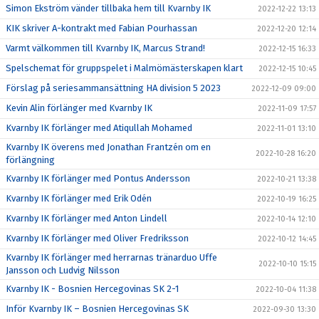
Simon Ekström vänder tillbaka hem till Kvarnby IK
2022-12-22 13:13
KIK skriver A-kontrakt med Fabian Pourhassan
2022-12-20 12:14
Varmt välkommen till Kvarnby IK, Marcus Strand!
2022-12-15 16:33
Spelschemat för gruppspelet i Malmömästerskapen klart
2022-12-15 10:45
Förslag på seriesammansättning HA division 5 2023
2022-12-09 09:00
Kevin Alin förlänger med Kvarnby IK
2022-11-09 17:57
Kvarnby IK förlänger med Atiqullah Mohamed
2022-11-01 13:10
Kvarnby IK överens med Jonathan Frantzén om en
2022-10-28 16:20
förlängning
Kvarnby IK förlänger med Pontus Andersson
2022-10-21 13:38
Kvarnby IK förlänger med Erik Odén
2022-10-19 16:25
Kvarnby IK förlänger med Anton Lindell
2022-10-14 12:10
Kvarnby IK förlänger med Oliver Fredriksson
2022-10-12 14:45
Kvarnby IK förlänger med herrarnas tränarduo Uffe
2022-10-10 15:15
Jansson och Ludvig Nilsson
Kvarnby IK - Bosnien Hercegovinas SK 2-1
2022-10-04 11:38
Inför Kvarnby IK – Bosnien Hercegovinas SK
2022-09-30 13:30