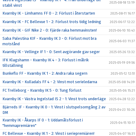
2025-08-18 13:19
stabil vinst
Kvarnby IK - Limhamns FF 0 - 2: Förlust i återstarten
2025-08-11 16:17
Kvarnby IK - FC Bellevue 1 - 2: Förlust trots tidig ledning
2025-06-17 12:22
Kvarnby IK - GIF Nike 2 - 0: Fjärde raka hemmavinsten!
2025-06-10 10:43
Saba Palestina KIF - Kvarnby IK 3 - 0: Förlust mot bra
2025-06-03 11:37
motstånd
Kvarnby IK - Vellinge IF 1 - 0: Sent avgörande gav seger
2025-05-26 13:32
IFK Klagshamn - Kvarnby IK 4 - 3: Förlust i målrik
2025-05-19 09:56
tillställning
Bunkeflo FF - Kvarnby IK 1 - 2: Andra raka segern
2025-05-12 12:51
Kvarnby IK - Kulladals FF 4 - 2: Vinst mot serieledarna
2025-05-08 14:39
FC Trelleborg - Kvarnby IK 5 - 0: Tung förlust
2025-05-06 15:21
Kvarnby IK - Västra Ingelstad IS 2 - 1: Vinst trots underläge
2025-04-28 12:22
Bjärreds IF - Kvarnby IK 0 - 1: Vinst i slutspelsomgång 2 av
2025-04-23 10:26
DM
Kvarnby IK - Åkarps IF 0 - 1: Uddamålsförlust i
2025-04-15 10:17
"hemmapremiären"
FC Bellevue - Kvarnby IK 1 - 2: Vinst i seriepremiären!
2025-04-07 16:31