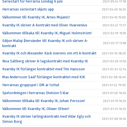
Seriestart för herrarna söndag 6 juni
2021-05-24 17:18
Herrarnas seriestart skjuts upp
2021-04-26 16:26
Välkommen till Kvarnby IK, Arnes Mujanic!
2021-04-16 15:00
Kvarnby IK skriver A-kontrakt med Oliver Hvarvenius
2021-03-22 17:37
Välkommen tillbaka till Kvarnby IK, Miguel Holmström!
2021-03-19 15:55
Edijon Maliqi återvänder till Kvarnby IK och skriver A-
2021-03-17 11:58
kontrakt
Kvarnby IK och Alexander Käck överens om ett A-kontrakt
2021-03-16 18:20
Noa Sällberg skriver A-lagskontrakt med Kvarnby IK
2021-02-26 13:55
Kvarnby IK förlänger kontraktet med Tim Hansson
2021-02-24 12:14
Max Andersson Sääf förlänger kontraktet med KIK
2021-02-08 16:49
Herrarnas gruppspel i DM är lottat
2021-01-22 19:50
Spelordningen i herrarnas Division 5 klar
2021-01-20 16:45
Välkommen tillbaka till Kvarnby IK, Johan Persson!
2021-01-15 16:35
Välkommen till Kvarnby IK, Oliwer Oltner!
2021-01-13 16:35
Kvarnby IK skriver lärlingskontrakt med Vidar Egly och
2021-01-08 16:16
Simon Borg