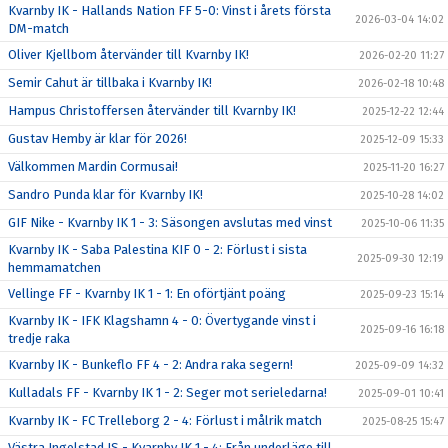
Kvarnby IK - Hallands Nation FF 5-0: Vinst i årets första
2026-03-04 14:02
DM-match
Oliver Kjellbom återvänder till Kvarnby IK!
2026-02-20 11:27
Semir Cahut är tillbaka i Kvarnby IK!
2026-02-18 10:48
Hampus Christoffersen återvänder till Kvarnby IK!
2025-12-22 12:44
Gustav Hemby är klar för 2026!
2025-12-09 15:33
Välkommen Mardin Cormusai!
2025-11-20 16:27
Sandro Punda klar för Kvarnby IK!
2025-10-28 14:02
GIF Nike - Kvarnby IK 1 - 3: Säsongen avslutas med vinst
2025-10-06 11:35
Kvarnby IK - Saba Palestina KIF 0 - 2: Förlust i sista
2025-09-30 12:19
hemmamatchen
Vellinge FF - Kvarnby IK 1 - 1: En oförtjänt poäng
2025-09-23 15:14
Kvarnby IK - IFK Klagshamn 4 - 0: Övertygande vinst i
2025-09-16 16:18
tredje raka
Kvarnby IK - Bunkeflo FF 4 - 2: Andra raka segern!
2025-09-09 14:32
Kulladals FF - Kvarnby IK 1 - 2: Seger mot serieledarna!
2025-09-01 10:41
Kvarnby IK - FC Trelleborg 2 - 4: Förlust i målrik match
2025-08-25 15:47
Västra Ingelstad IS - Kvarnby IK 1 - 4: Från underläge till