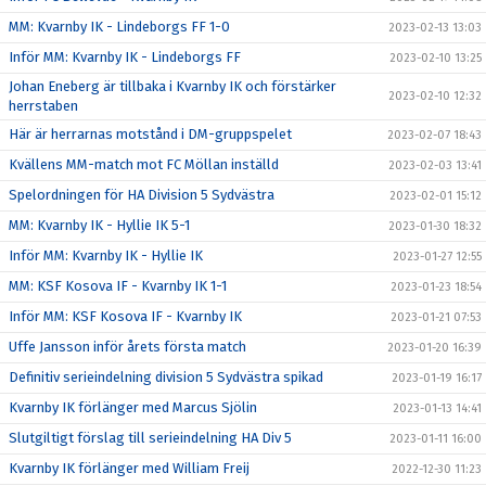
MM: Kvarnby IK - Lindeborgs FF 1-0
2023-02-13 13:03
Inför MM: Kvarnby IK - Lindeborgs FF
2023-02-10 13:25
Johan Eneberg är tillbaka i Kvarnby IK och förstärker
2023-02-10 12:32
herrstaben
Här är herrarnas motstånd i DM-gruppspelet
2023-02-07 18:43
Kvällens MM-match mot FC Möllan inställd
2023-02-03 13:41
Spelordningen för HA Division 5 Sydvästra
2023-02-01 15:12
MM: Kvarnby IK - Hyllie IK 5-1
2023-01-30 18:32
Inför MM: Kvarnby IK - Hyllie IK
2023-01-27 12:55
MM: KSF Kosova IF - Kvarnby IK 1-1
2023-01-23 18:54
Inför MM: KSF Kosova IF - Kvarnby IK
2023-01-21 07:53
Uffe Jansson inför årets första match
2023-01-20 16:39
Definitiv serieindelning division 5 Sydvästra spikad
2023-01-19 16:17
Kvarnby IK förlänger med Marcus Sjölin
2023-01-13 14:41
Slutgiltigt förslag till serieindelning HA Div 5
2023-01-11 16:00
Kvarnby IK förlänger med William Freij
2022-12-30 11:23