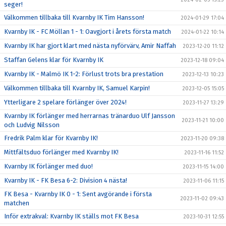
seger!
Välkommen tillbaka till Kvarnby IK Tim Hansson!
2024-01-29 17:04
Kvarnby IK - FC Möllan 1 - 1: Oavgjort i årets första match
2024-01-22 10:14
Kvarnby IK har gjort klart med nästa nyförvärv, Amir Naffah
2023-12-20 11:12
Staffan Gelens klar för Kvarnby IK
2023-12-18 09:04
Kvarnby IK - Malmö IK 1-2: Förlust trots bra prestation
2023-12-13 10:23
Välkommen tillbaka till Kvarnby IK, Samuel Karpin!
2023-12-05 15:05
Ytterligare 2 spelare förlänger över 2024!
2023-11-27 13:29
Kvarnby IK förlänger med herrarnas tränarduo Ulf Jansson
2023-11-21 10:00
och Ludvig Nilsson
Fredrik Palm klar för Kvarnby IK!
2023-11-20 09:38
Mittfältsduo förlänger med Kvarnby IK!
2023-11-16 11:52
Kvarnby IK förlänger med duo!
2023-11-15 14:00
Kvarnby IK - FK Besa 6-2: Division 4 nästa!
2023-11-06 11:15
FK Besa - Kvarnby IK 0 - 1: Sent avgörande i första
2023-11-02 09:43
matchen
Inför extrakval: Kvarnby IK ställs mot FK Besa
2023-10-31 12:55