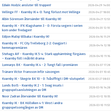
Edwin Hodzic ansluter till truppen!
2026-04-29 14:00
Vellinge FF - Kvarnby IK 4-0: Tung förlust mot Vellinge
2026-04-27 18:00
Albin Sörensen återvänder till Kvarnby IK!
2026-04-21 12:53
Kvarnby IK - IFK Klagshamn 3 - 0: Första segern i serien
2026-04-20 12:10
kom under fredagen!
Edijon Maliqi tillbaka i Kvarnby IK!
2026-04-16 11:29
Kvarnby IK - FC City Trelleborg 2-2: Oavgjort i
2026-04-14 12:18
hemmapremiären
Stehags AIF - Kvarnby IK 5-4: Stark upphämtning förgäves
2026-04-10 11:16
– Kvarnby föll i målrikt drama
Lunnarps BK - Kvarnby IK 4 - 2: Tungt fall i premiären
2026-04-07 17:28
Tränare Victor Fransson inför säsongen
2026-04-01 10:45
Kvarnby IK - Skegrie BK 10 - 0: Tvåsiffrigt i DM-slutspelet
2026-03-27 08:03
Lunds BoIS - Kvarnby IK 2 - 1: Svag insats i
2026-03-16 14:28
gruppspelsavslutningen av DM
Noor Zadran återvänder till Kvarnby IK!
2026-03-12 10:55
Kvarnby IK - BK Höllviken 4-1: Vinst i andra
2026-03-10 11:53
gruppspelsomgången av DM