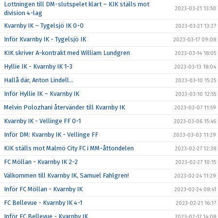
Lottningen till DM-slutspelet klart – KIK ställs mot
2023-03-21 13:50
division 4-lag
Kvarnby IK – Tygelsjö IK 0-0
2023-03-21 13:27
Inför Kvarnby IK - Tygelsjö IK
2023-03-17 09:08
KIK skriver A-kontrakt med William Lundgren
2023-03-14 18:05
Hyllie IK - Kvarnby IK 1-3
2023-03-13 18:04
Hallå där, Anton Lindell…
2023-03-10 15:25
Inför Hyllie IK – Kvarnby IK
2023-03-10 12:55
Melvin Polozhani återvänder till Kvarnby IK
2023-03-07 11:59
Kvarnby IK - Vellinge FF 0-1
2023-03-06 15:46
Inför DM: Kvarnby IK - Vellinge FF
2023-03-03 11:29
KIK ställs mot Malmö City FC i MM-åttondelen
2023-02-27 12:38
FC Möllan - Kvarnby IK 2-2
2023-02-27 10:15
Välkommen till Kvarnby IK, Samuel Fahlgren!
2023-02-24 11:29
Inför FC Möllan - Kvarnby IK
2023-02-24 08:41
FC Bellevue - Kvarnby IK 4-1
2023-02-21 16:17
Inför FC Bellevue - Kvarnby IK
2023-02-17 14:08