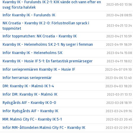
Kvarnby IK - Furulunds IK 2-1: KIK vände och vann efter en
2023-05-03 13:56
svag första halvlek
Inför Kvarnby IK - Furulunds IK
2023-04-28 08:55
NK Croatia - Kvarnby IK 2-0: Förlustnollan sprack i
2023-04-25 12:34
toppmötet
Inför toppmatchen: NK Croatia - Kvarnby IK
2023-04-21 10:59
Kvarnby IK - Heleneholms SK 2-1: Ny seger i femman
2023-04-19 18:39
Inför Kvarnby IK - Heleneholms SK
2023-04-14 15:08
Kvarnby IK - Husie IF 5-1: En fantastisk premiärseger
2023-04-11 18:02
Inför seriepremiären Kvarnby IK – Husie IF
2023-04-07 09:10
Inför herrarnas seriepremiär
2023-04-06 12:40
DM: Kvarnby IK - Malmö IK 1-4
2023-04-03 18:20
Inför DM: Kvarnby IK - Malmö IK
2023-03-31 13:13
Rydsgårds AIF - Kvarnby IK 0-0
2023-03-28 18:19
Inför Rydsgårds AIF - Kvarnby IK
2023-03-24 09:16
MM: Malmö City FC - Kvarnby IK 5-1
2023-03-23 20:45
Inför MM-åttondelen Malmö City FC - Kvarnby IK
2023-03-22 09:21