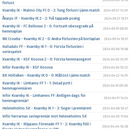
2024-06-04 10:54
förlust
Kvarnby IK - Malmö City FC 0 - 2: Tung förlust i jämn match
2024-05-27 13:29
Åkarps IF - Kvarnby IK 2 - 2: Två tappade poäng
2024-05-21 15:31
Kvarnby IK - FC Bellevue 2 - 0: Fortsatt obesegrade på
2024-05-15 08:30
hemmaplan
NK Croatia - Kvarnby IK 2 - 0: Andra förlusten på bortaplan
2024-05-14 10:57
Kulladals FF - Kvarnby IK 1 - 0: Första förlusten i
2024-05-06 10:58
seriespelet
Kvarnby IK - KSF Kosova 2 - 0: Första hemmasegern!
2024-04-30 13:29
Inför Kvarnby IK - KSF Kosova
2024-04-26 10:32
BK Höllviken - Kvarnby IK 0 - 0: Mållöst i jämn match
2024-04-22 14:19
Kvarnby IK - Limhams FF 1 - 1: Delad pott i
2024-04-15 09:30
hemmapremiären
Inför Kvarnby IK - Limhamns FF: Äntligen dags för
2024-04-11 14:24
hemmapremiär!
Heleneholms SK - Kvarnby IK 1 - 3: Seger i premiären!
2024-04-08 10:47
Inför herrarnas seriepremiär mot Heleneholms SK
2024-04-05 11:06
Kvarnby IK - Klippans Förenade FF 1 - 2: Kvarnby föll i
2024-04-04 10:28