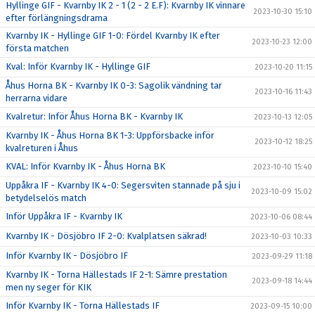
Hyllinge GIF - Kvarnby IK 2 - 1 (2 - 2 E.F): Kvarnby IK vinnare
2023-10-30 15:10
efter förlängningsdrama
Kvarnby IK - Hyllinge GIF 1-0: Fördel Kvarnby IK efter
2023-10-23 12:00
första matchen
Kval: Inför Kvarnby IK - Hyllinge GIF
2023-10-20 11:15
Åhus Horna BK - Kvarnby IK 0-3: Sagolik vändning tar
2023-10-16 11:43
herrarna vidare
Kvalretur: Inför Åhus Horna BK - Kvarnby IK
2023-10-13 12:05
Kvarnby IK - Åhus Horna BK 1-3: Uppförsbacke inför
2023-10-12 18:25
kvalreturen i Åhus
KVAL: Inför Kvarnby IK - Åhus Horna BK
2023-10-10 15:40
Uppåkra IF - Kvarnby IK 4-0: Segersviten stannade på sju i
2023-10-09 15:02
betydelselös match
Inför Uppåkra IF - Kvarnby IK
2023-10-06 08:44
Kvarnby IK - Dösjöbro IF 2-0: Kvalplatsen säkrad!
2023-10-03 10:33
Inför Kvarnby IK - Dösjöbro IF
2023-09-29 11:18
Kvarnby IK - Torna Hällestads IF 2-1: Sämre prestation
2023-09-18 14:44
men ny seger för KIK
Inför Kvarnby IK - Torna Hällestads IF
2023-09-15 10:00