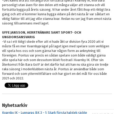
-Det känns bra att förlänga och fortsätta spela i Kvarnby IK, inte bara
personligt utan även för den delen att många väljer att stanna och vill
fortsätta bygga på årets säsong. Vi har under året fått ihop ett riktigt bra
gäng och att vi kommer kunna bygga vidare på det nästa år var såklart en
viktig faktor till att jag ville stanna kvar. Redan nu ser jag fram emot nästa
säsong tillsammans med laget.
UFFE JANSSON, HERRTRÄNARE SAMT SPORT- OCH
UNGDOMSANSVARIG
-Vi sa i ett tidigt skede efter att vi hade åkt ur division fyra 2020 att vi
måste få en mer Kvarnbyprägel på laget igen med spelare som verkligen
vill spela hos oss och som gärna har någon form av anknytning till
förenigen. Pontus var precis en sådan spelare som både väldigt gärna
ville spela här och som dessutom blivit fostrad i Kvarnby IK. Efter sin
återkomst från Bara GoIF är det därför kul att han nu ska göra sin tredje
raka säsong i moderklubben nästa år. Pontus är användbar både som
forward och som yttermittfältare och har gjort en del mål för oss både
2021 och 2022.
Nyhetsarkiv
Kvarnby IK - Lunnarps BK 3 - 1: Stark första halvlek räckte