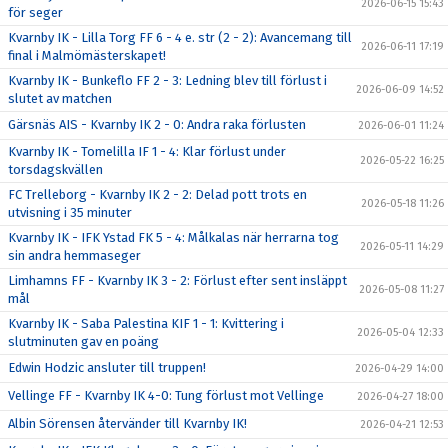
2026-06-15 15:43
för seger
Kvarnby IK - Lilla Torg FF 6 - 4 e. str (2 - 2): Avancemang till
2026-06-11 17:19
final i Malmömästerskapet!
Kvarnby IK - Bunkeflo FF 2 - 3: Ledning blev till förlust i
2026-06-09 14:52
slutet av matchen
Gärsnäs AIS - Kvarnby IK 2 - 0: Andra raka förlusten
2026-06-01 11:24
Kvarnby IK - Tomelilla IF 1 - 4: Klar förlust under
2026-05-22 16:25
torsdagskvällen
FC Trelleborg - Kvarnby IK 2 - 2: Delad pott trots en
2026-05-18 11:26
utvisning i 35 minuter
Kvarnby IK - IFK Ystad FK 5 - 4: Målkalas när herrarna tog
2026-05-11 14:29
sin andra hemmaseger
Limhamns FF - Kvarnby IK 3 - 2: Förlust efter sent insläppt
2026-05-08 11:27
mål
Kvarnby IK - Saba Palestina KIF 1 - 1: Kvittering i
2026-05-04 12:33
slutminuten gav en poäng
Edwin Hodzic ansluter till truppen!
2026-04-29 14:00
Vellinge FF - Kvarnby IK 4-0: Tung förlust mot Vellinge
2026-04-27 18:00
Albin Sörensen återvänder till Kvarnby IK!
2026-04-21 12:53