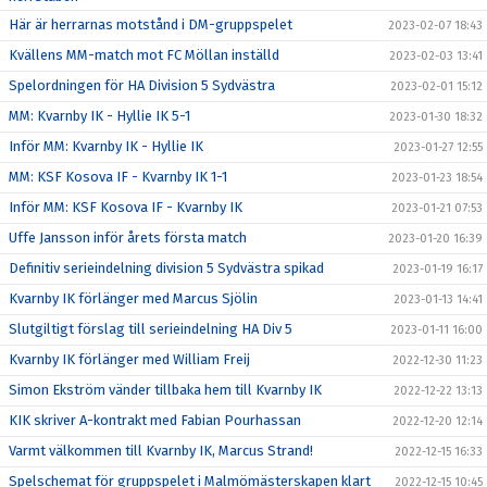
Här är herrarnas motstånd i DM-gruppspelet
2023-02-07 18:43
Kvällens MM-match mot FC Möllan inställd
2023-02-03 13:41
Spelordningen för HA Division 5 Sydvästra
2023-02-01 15:12
MM: Kvarnby IK - Hyllie IK 5-1
2023-01-30 18:32
Inför MM: Kvarnby IK - Hyllie IK
2023-01-27 12:55
MM: KSF Kosova IF - Kvarnby IK 1-1
2023-01-23 18:54
Inför MM: KSF Kosova IF - Kvarnby IK
2023-01-21 07:53
Uffe Jansson inför årets första match
2023-01-20 16:39
Definitiv serieindelning division 5 Sydvästra spikad
2023-01-19 16:17
Kvarnby IK förlänger med Marcus Sjölin
2023-01-13 14:41
Slutgiltigt förslag till serieindelning HA Div 5
2023-01-11 16:00
Kvarnby IK förlänger med William Freij
2022-12-30 11:23
Simon Ekström vänder tillbaka hem till Kvarnby IK
2022-12-22 13:13
KIK skriver A-kontrakt med Fabian Pourhassan
2022-12-20 12:14
Varmt välkommen till Kvarnby IK, Marcus Strand!
2022-12-15 16:33
Spelschemat för gruppspelet i Malmömästerskapen klart
2022-12-15 10:45