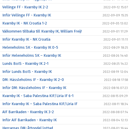
Vellinge FF - Kvarnby IK 2-2
2022-09-12 15:07
Inför Vellinge FF - Kvarnby IK
2022-09-09 15:35
Kvarnby IK - NK Croatia 1-2
2022-09-05 13:02
Välkommen tillbaka till Kvarnby IK, William Freij!
2022-09-01 17:29
Inför Kvarnby IK - NK Croatia
2022-09-01 11:11
Heleneholms SK - Kvarnby IK 0-5
2022-08-29 18:25
Inför Heleneholms SK – Kvarnby IK
2022-08-26 14:40
Lunds BoIS - Kvarnby IK 2-1
2022-08-25 14:22
Inför Lunds BoIS - Kvarnby IK
2022-08-19 12:04
DM: Hässleholms IF - Kvarnby IK 2-0
2022-08-18 17:58
Inför DM: Hässleholms IF - Kvarnby IK
2022-08-16 07:23
Kvarnby IK - Saba Palestina KIF/Liria IF 6-1
2022-08-15 09:29
Inför Kvarnby IK – Saba Palestina KIF/Liria IF
2022-08-11 18:34
AIF Barrikaden - Kvarnby IK 3-2
2022-08-08 07:14
Inför AIF Barrikaden - Kvarnby IK
2022-08-04 12:13
Herrarnas DM-åttondel lottad
2022-08-01 16:44