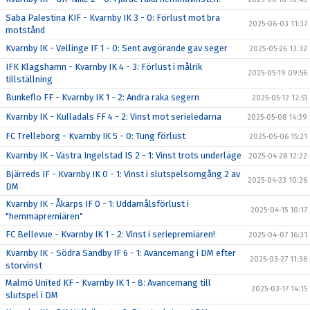
Saba Palestina KIF - Kvarnby IK 3 - 0: Förlust mot bra
2025-06-03 11:37
motstånd
Kvarnby IK - Vellinge IF 1 - 0: Sent avgörande gav seger
2025-05-26 13:32
IFK Klagshamn - Kvarnby IK 4 - 3: Förlust i målrik
2025-05-19 09:56
tillställning
Bunkeflo FF - Kvarnby IK 1 - 2: Andra raka segern
2025-05-12 12:51
Kvarnby IK - Kulladals FF 4 - 2: Vinst mot serieledarna
2025-05-08 14:39
FC Trelleborg - Kvarnby IK 5 - 0: Tung förlust
2025-05-06 15:21
Kvarnby IK - Västra Ingelstad IS 2 - 1: Vinst trots underläge
2025-04-28 12:22
Bjärreds IF - Kvarnby IK 0 - 1: Vinst i slutspelsomgång 2 av
2025-04-23 10:26
DM
Kvarnby IK - Åkarps IF 0 - 1: Uddamålsförlust i
2025-04-15 10:17
"hemmapremiären"
FC Bellevue - Kvarnby IK 1 - 2: Vinst i seriepremiären!
2025-04-07 16:31
Kvarnby IK - Södra Sandby IF 6 - 1: Avancemang i DM efter
2025-03-27 11:36
storvinst
Malmö United KF - Kvarnby IK 1 - 8: Avancemang till
2025-03-17 14:15
slutspel i DM