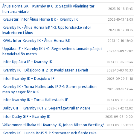
Åhus Horna BK - Kvarnby IK 0-3: Sagolik vändning tar
2023-10-16 11:43
herrarna vidare
Kvalretur: Inför Åhus Horna BK - Kvarnby IK
2023-10-13 12:05
Kvarnby IK - Åhus Horna BK 1-3: Uppförsbacke inför
2023-10-12 18:25
kvalreturen i Åhus
KVAL: Inför Kvarnby IK - Åhus Horna BK
2023-10-10 15:40
Uppåkra IF - Kvarnby IK 4-0: Segersviten stannade på sju i
2023-10-09 15:02
betydelselös match
Inför Uppåkra IF - Kvarnby IK
2023-10-06 08:44
Kvarnby IK - Dösjöbro IF 2-0: Kvalplatsen säkrad!
2023-10-03 10:33
Inför Kvarnby IK - Dösjöbro IF
2023-09-29 11:18
Kvarnby IK - Torna Hällestads IF 2-1: Sämre prestation
2023-09-18 14:44
men ny seger för KIK
Inför Kvarnby IK - Torna Hällestads IF
2023-09-15 10:00
Dalby GIF - Kvarnby IK 1-2: Segertåget rullar vidare
2023-09-12 12:02
Inför Dalby GIF - Kvarnby IK
2023-09-08 10:00
Välkommen tillbaka till Kvarnby IK, Johan Nilsson Wretling!
2023-09-06 11:19
Kvarnby IK - Lunds BoIS 5-1: Storseger och fjärde raka