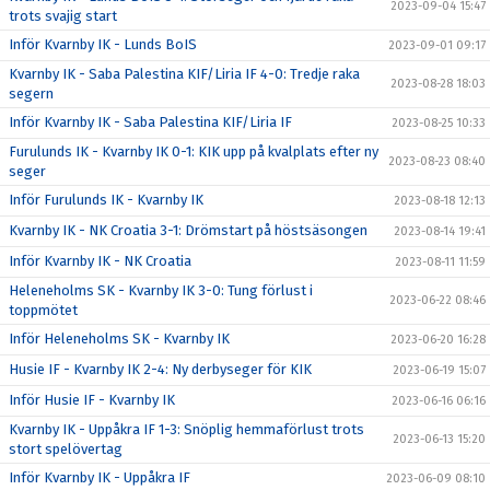
2023-09-04 15:47
trots svajig start
Inför Kvarnby IK - Lunds BoIS
2023-09-01 09:17
Kvarnby IK - Saba Palestina KIF/Liria IF 4-0: Tredje raka
2023-08-28 18:03
segern
Inför Kvarnby IK - Saba Palestina KIF/Liria IF
2023-08-25 10:33
Furulunds IK - Kvarnby IK 0-1: KIK upp på kvalplats efter ny
2023-08-23 08:40
seger
Inför Furulunds IK - Kvarnby IK
2023-08-18 12:13
Kvarnby IK - NK Croatia 3-1: Drömstart på höstsäsongen
2023-08-14 19:41
Inför Kvarnby IK - NK Croatia
2023-08-11 11:59
Heleneholms SK - Kvarnby IK 3-0: Tung förlust i
2023-06-22 08:46
toppmötet
Inför Heleneholms SK - Kvarnby IK
2023-06-20 16:28
Husie IF - Kvarnby IK 2-4: Ny derbyseger för KIK
2023-06-19 15:07
Inför Husie IF - Kvarnby IK
2023-06-16 06:16
Kvarnby IK - Uppåkra IF 1-3: Snöplig hemmaförlust trots
2023-06-13 15:20
stort spelövertag
Inför Kvarnby IK - Uppåkra IF
2023-06-09 08:10