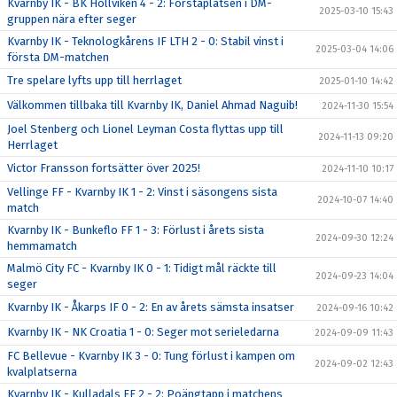
Kvarnby IK - BK Höllviken 4 - 2: Förstaplatsen i DM-
2025-03-10 15:43
gruppen nära efter seger
Kvarnby IK - Teknologkårens IF LTH 2 - 0: Stabil vinst i
2025-03-04 14:06
första DM-matchen
Tre spelare lyfts upp till herrlaget
2025-01-10 14:42
Välkommen tillbaka till Kvarnby IK, Daniel Ahmad Naguib!
2024-11-30 15:54
Joel Stenberg och Lionel Leyman Costa flyttas upp till
2024-11-13 09:20
Herrlaget
Victor Fransson fortsätter över 2025!
2024-11-10 10:17
Vellinge FF - Kvarnby IK 1 - 2: Vinst i säsongens sista
2024-10-07 14:40
match
Kvarnby IK - Bunkeflo FF 1 - 3: Förlust i årets sista
2024-09-30 12:24
hemmamatch
Malmö City FC - Kvarnby IK 0 - 1: Tidigt mål räckte till
2024-09-23 14:04
seger
Kvarnby IK - Åkarps IF 0 - 2: En av årets sämsta insatser
2024-09-16 10:42
Kvarnby IK - NK Croatia 1 - 0: Seger mot serieledarna
2024-09-09 11:43
FC Bellevue - Kvarnby IK 3 - 0: Tung förlust i kampen om
2024-09-02 12:43
kvalplatserna
Kvarnby IK - Kulladals FF 2 - 2: Poängtapp i matchens