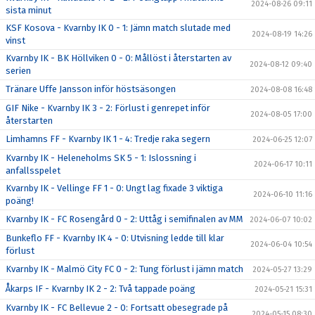
2024-08-26 09:11
sista minut
KSF Kosova - Kvarnby IK 0 - 1: Jämn match slutade med
2024-08-19 14:26
vinst
Kvarnby IK - BK Höllviken 0 - 0: Mållöst i återstarten av
2024-08-12 09:40
serien
Tränare Uffe Jansson inför höstsäsongen
2024-08-08 16:48
GIF Nike - Kvarnby IK 3 - 2: Förlust i genrepet inför
2024-08-05 17:00
återstarten
Limhamns FF - Kvarnby IK 1 - 4: Tredje raka segern
2024-06-25 12:07
Kvarnby IK - Heleneholms SK 5 - 1: Islossning i
2024-06-17 10:11
anfallsspelet
Kvarnby IK - Vellinge FF 1 - 0: Ungt lag fixade 3 viktiga
2024-06-10 11:16
poäng!
Kvarnby IK - FC Rosengård 0 - 2: Uttåg i semifinalen av MM
2024-06-07 10:02
Bunkeflo FF - Kvarnby IK 4 - 0: Utvisning ledde till klar
2024-06-04 10:54
förlust
Kvarnby IK - Malmö City FC 0 - 2: Tung förlust i jämn match
2024-05-27 13:29
Åkarps IF - Kvarnby IK 2 - 2: Två tappade poäng
2024-05-21 15:31
Kvarnby IK - FC Bellevue 2 - 0: Fortsatt obesegrade på
2024-05-15 08:30