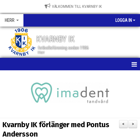
VÄLKOMMEN TILL KVARNBY IK
HERR
LOGGA IN
KVARNBY IK
fotbollsförening sedan 1906
Herr
HEM
NYHETER
KALENDER
MATCHER
Kvarnby IK förlänger med Pontus
<
>
TRUPPEN
Andersson