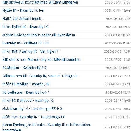
KIK skriver A-kontrakt med William Lundgren
2023-03-14 18:05
Hyllie IK - Kvarnby IK 1-3
2023-03-13 18:04
Hallå där, Anton Lindell…
2023-03-10 15:25
Inför Hyllie IK – Kvarnby IK
2023-03-10 12:55
Melvin Polozhani återvänder till Kvarnby IK
2023-03-07 11:59
Kvarnby IK - Vellinge FF 0-1
2023-03-06 15:46
Inför DM: Kvarnby IK - Vellinge FF
2023-03-03 11:29
KIK ställs mot Malmö City FC i MM-åttondelen
2023-02-27 12:38
FC Möllan - Kvarnby IK 2-2
2023-02-27 10:15
Välkommen till Kvarnby IK, Samuel Fahlgren!
2023-02-24 11:29
Inför FC Möllan - Kvarnby IK
2023-02-24 08:41
FC Bellevue - Kvarnby IK 4-1
2023-02-21 16:17
Inför FC Bellevue - Kvarnby IK
2023-02-17 14:08
MM: Kvarnby IK - Lindeborgs FF 1-0
2023-02-13 13:03
Inför MM: Kvarnby IK - Lindeborgs FF
2023-02-10 13:25
Johan Eneberg är tillbaka i Kvarnby IK och förstärker
2023-02-10 12:32
herrstaben