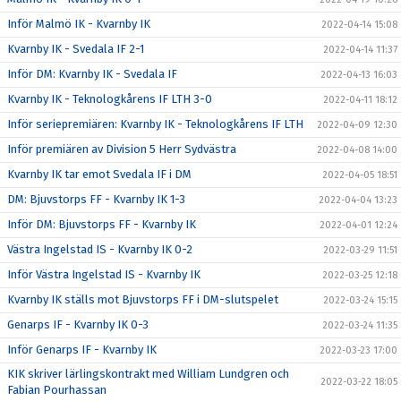
Inför Malmö IK - Kvarnby IK
2022-04-14 15:08
Kvarnby IK - Svedala IF 2-1
2022-04-14 11:37
Inför DM: Kvarnby IK - Svedala IF
2022-04-13 16:03
Kvarnby IK - Teknologkårens IF LTH 3-0
2022-04-11 18:12
Inför seriepremiären: Kvarnby IK - Teknologkårens IF LTH
2022-04-09 12:30
Inför premiären av Division 5 Herr Sydvästra
2022-04-08 14:00
Kvarnby IK tar emot Svedala IF i DM
2022-04-05 18:51
DM: Bjuvstorps FF - Kvarnby IK 1-3
2022-04-04 13:23
Inför DM: Bjuvstorps FF - Kvarnby IK
2022-04-01 12:24
Västra Ingelstad IS - Kvarnby IK 0-2
2022-03-29 11:51
Inför Västra Ingelstad IS - Kvarnby IK
2022-03-25 12:18
Kvarnby IK ställs mot Bjuvstorps FF i DM-slutspelet
2022-03-24 15:15
Genarps IF - Kvarnby IK 0-3
2022-03-24 11:35
Inför Genarps IF - Kvarnby IK
2022-03-23 17:00
KIK skriver lärlingskontrakt med William Lundgren och
2022-03-22 18:05
Fabian Pourhassan