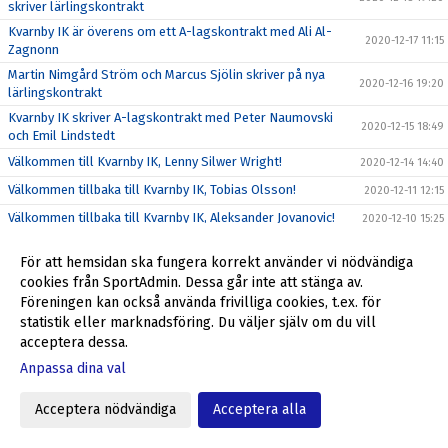
skriver lärlingskontrakt
Kvarnby IK är överens om ett A-lagskontrakt med Ali Al-
2020-12-17 11:15
Zagnonn
Martin Nimgård Ström och Marcus Sjölin skriver på nya
2020-12-16 19:20
lärlingskontrakt
Kvarnby IK skriver A-lagskontrakt med Peter Naumovski
2020-12-15 18:49
och Emil Lindstedt
Välkommen till Kvarnby IK, Lenny Silwer Wright!
2020-12-14 14:40
Välkommen tillbaka till Kvarnby IK, Tobias Olsson!
2020-12-11 12:15
Välkommen tillbaka till Kvarnby IK, Aleksander Jovanovic!
2020-12-10 15:25
Kvarnby IK förlänger med Atiqullah Mohamed och Haider
2020-12-09 18:30
För att hemsidan ska fungera korrekt använder vi nödvändiga
El Timimi
cookies från SportAdmin. Dessa går inte att stänga av.
Välkommen till Kvarnby IK, Hakan Sen!
2020-12-08 18:05
Föreningen kan också använda frivilliga cookies, t.ex. för
Välkommen till Kvarnby IK, Edin Sazic!
2020-12-07 15:55
statistik eller marknadsföring. Du väljer själv om du vill
acceptera dessa.
Välkommen till Kvarnby IK, Oliver Fredriksson!
2020-12-04 16:45
Anpassa dina val
Välkommen tillbaka till Kvarnby IK, Pontus Andersson!
2020-12-03 18:30
Välkommen till Kvarnby IK, Emerson Gonzalez!
2020-12-02 12:35
Acceptera nödvändiga
Acceptera alla
Välkommen tillbaka till Kvarnby IK, Alexander Friberg!
2020-12-01 12:10