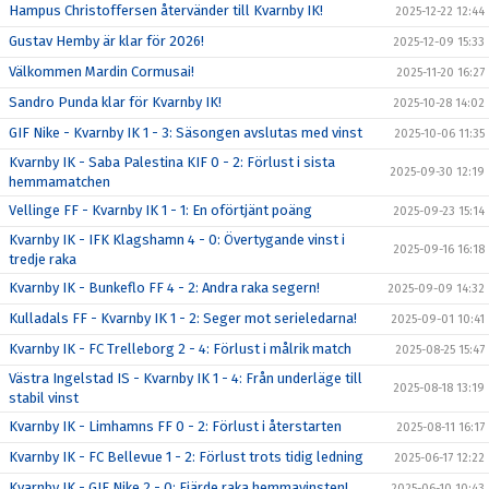
Hampus Christoffersen återvänder till Kvarnby IK!
2025-12-22 12:44
Gustav Hemby är klar för 2026!
2025-12-09 15:33
Välkommen Mardin Cormusai!
2025-11-20 16:27
Sandro Punda klar för Kvarnby IK!
2025-10-28 14:02
GIF Nike - Kvarnby IK 1 - 3: Säsongen avslutas med vinst
2025-10-06 11:35
Kvarnby IK - Saba Palestina KIF 0 - 2: Förlust i sista
2025-09-30 12:19
hemmamatchen
Vellinge FF - Kvarnby IK 1 - 1: En oförtjänt poäng
2025-09-23 15:14
Kvarnby IK - IFK Klagshamn 4 - 0: Övertygande vinst i
2025-09-16 16:18
tredje raka
Kvarnby IK - Bunkeflo FF 4 - 2: Andra raka segern!
2025-09-09 14:32
Kulladals FF - Kvarnby IK 1 - 2: Seger mot serieledarna!
2025-09-01 10:41
Kvarnby IK - FC Trelleborg 2 - 4: Förlust i målrik match
2025-08-25 15:47
Västra Ingelstad IS - Kvarnby IK 1 - 4: Från underläge till
2025-08-18 13:19
stabil vinst
Kvarnby IK - Limhamns FF 0 - 2: Förlust i återstarten
2025-08-11 16:17
Kvarnby IK - FC Bellevue 1 - 2: Förlust trots tidig ledning
2025-06-17 12:22
Kvarnby IK - GIF Nike 2 - 0: Fjärde raka hemmavinsten!
2025-06-10 10:43