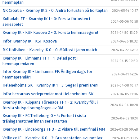
hemmaplan
NK Croatia - Kvarnby IK 2 - 0: Andra förlusten på bortaplan
2024-05-14 10:57
Kulladals FF - Kvarnby IK 1 - 0: Första förlusten i
2024-05-06 10:58
seriespelet
Kvarnby IK - KSF Kosova 2 - 0: Första hemmasegern!
2024-04-30 13:29
Inför Kvarnby IK - KSF Kosova
2024-04-26 10:32
BK Höllviken - Kvarnby IK 0 - 0: Mållöst i jämn match
2024-04-22 14:19
Kvarnby IK - Limhams FF 1 - 1: Delad pott i
2024-04-15 09:30
hemmapremiären
Inför Kvarnby IK - Limhamns FF: Äntligen dags för
2024-04-11 14:24
hemmapremiär!
Heleneholms SK - Kvarnby IK 1 - 3: Seger i premiären!
2024-04-08 10:47
Inför herrarnas seriepremiär mot Heleneholms SK
2024-04-05 11:06
Kvarnby IK - Klippans Förenade FF 1 - 2: Kvarnby föll i
2024-04-04 10:28
första slutspelsomgången av DM
Kvarnby IK - FC Trelleborg 0 - 4: Förlust i sista
2024-04-02 10:51
träningsmatchen innan seriestarten
Kvarnby IK - Lindeborgs FF 3 - 2: Vidare till semifinal i MM
2024-03-28 09:48
Vellinge IF - Kvarnby IK 0 - 3: Bra prestation av ungt lag
2024-03-25 13:15