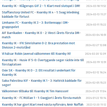
Kvarnby IK - Klågerups GIF 2 - 1: Klart med slutspel i DM!
2024-03-18 11:52
Staffanstorp United FC - Kvarnby IK 4 - 1: Svag inledning
2024-03-13 11:27
bäddade för förlust
Limhamn FC - Kvarnby IK 3 - 3: Bottennapp i DM-
2024-03-11 15:22
gruppspelet
AIF Barrikaden - Kvarnby IK 0 - 2: Vinst i årets första DM-
2024-03-04 10:51
match
Kvarnby IK - IFK Simrishamn 0-2: Bra prestation mot
2024-02-27 12:08
Division 2-motstånd
Vi hälsar Robin Javerud välkommen till Kvarnby IK!
2024-02-20 12:39
Kvarnby IK - Husie IF 5-0: Övertygande seger räckte inte till
2024-02-19 12:51
förstaplatsen
Oxie SK - Kvarnby IK 0 - 2: Ett resultat i underkant för
2024-02-12 16:24
Kvarnby IK
Saba Palestina KIF - Kvarnby IK 1 - 3: Hattrick bäddade för
2024-02-05 15:23
seger!
Välkommen tillbaka till Kvarnby IK Tim Hansson!
2024-01-29 17:04
Kvarnby IK - FC Möllan 1 - 1: Oavgjort i årets första match
2024-01-22 10:14
Kvarnby IK har gjort klart med nästa nyförvärv, Amir Naffah
2023-12-20 11:12