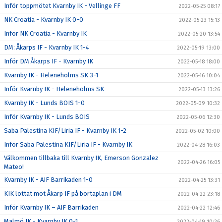
Inför toppmötet Kvarnby IK - Vellinge FF
2022-05-25 08:17
NK Croatia - Kvarnby IK 0-0
2022-05-23 15:13
Inför NK Croatia - Kvarnby IK
2022-05-20 13:54
DM: Åkarps IF - Kvarnby IK 1-4
2022-05-19 13:00
Inför DM Åkarps IF - Kvarnby IK
2022-05-18 18:00
Kvarnby IK - Heleneholms SK 3-1
2022-05-16 10:04
Inför Kvarnby IK - Heleneholms SK
2022-05-13 13:26
Kvarnby IK - Lunds BOIS 1-0
2022-05-09 10:32
Inför Kvarnby IK - Lunds BOIS
2022-05-06 12:30
Saba Palestina KIF/Liria IF - Kvarnby IK 1-2
2022-05-02 10:00
Inför Saba Palestina KIF/Liria IF - Kvarnby IK
2022-04-28 16:03
Välkommen tillbaka till Kvarnby IK, Emerson Gonzalez
2022-04-26 16:05
Mateo!
Kvarnby IK - AIF Barrikaden 1-0
2022-04-25 13:31
KIK lottat mot Åkarp IF på bortaplan i DM
2022-04-22 23:18
Inför Kvarnby IK – AIF Barrikaden
2022-04-22 12:46
Malmö IK - Kvarnby IK 0-1
2022-04-19 10:26