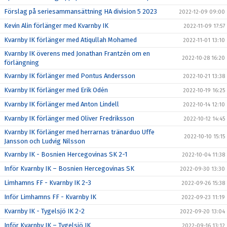
Förslag på seriesammansättning HA division 5 2023
2022-12-09 09:00
Kevin Alin förlänger med Kvarnby IK
2022-11-09 17:57
Kvarnby IK förlänger med Atiqullah Mohamed
2022-11-01 13:10
Kvarnby IK överens med Jonathan Frantzén om en
2022-10-28 16:20
förlängning
Kvarnby IK förlänger med Pontus Andersson
2022-10-21 13:38
Kvarnby IK förlänger med Erik Odén
2022-10-19 16:25
Kvarnby IK förlänger med Anton Lindell
2022-10-14 12:10
Kvarnby IK förlänger med Oliver Fredriksson
2022-10-12 14:45
Kvarnby IK förlänger med herrarnas tränarduo Uffe
2022-10-10 15:15
Jansson och Ludvig Nilsson
Kvarnby IK - Bosnien Hercegovinas SK 2-1
2022-10-04 11:38
Inför Kvarnby IK – Bosnien Hercegovinas SK
2022-09-30 13:30
Limhamns FF - Kvarnby IK 2-3
2022-09-26 15:38
Inför Limhamns FF - Kvarnby IK
2022-09-23 11:19
Kvarnby IK - Tygelsjö IK 2-2
2022-09-20 13:04
Inför Kvarnby IK – Tygelsjö IK
2022-09-16 13:12