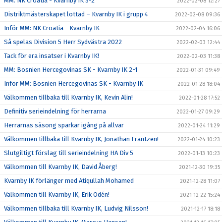
MM: NK Croatia - Kvarnby IK 3-2
2022-02-08 12:27
Distriktmästerskapet lottad – Kvarnby IK i grupp 4
2022-02-08 09:36
Inför MM: NK Croatia - Kvarnby IK
2022-02-04 16:06
Så spelas Division 5 Herr Sydvästra 2022
2022-02-03 12:44
Tack för era insatser i Kvarnby IK!
2022-02-03 11:38
MM: Bosnien Hercegovinas SK - Kvarnby IK 2-1
2022-01-31 09:49
Inför MM: Bosnien Hercegovinas SK - Kvarnby IK
2022-01-28 18:04
Välkommen tillbaka till Kvarnby IK, Kevin Alin!
2022-01-28 17:52
Definitiv serieindelning för herrarna
2022-01-27 09:29
Herrarnas säsong sparkar igång på allvar
2022-01-24 11:29
Välkommen tillbaka till Kvarnby IK, Jonathan Frantzen!
2022-01-24 10:23
Slutgiltigt förslag till serieindelning HA Div 5
2022-01-13 10:23
Välkommen till Kvarnby IK, David Åberg!
2021-12-30 19:35
Kvarnby IK förlänger med Atiqullah Mohamed
2021-12-28 11:07
Välkommen till Kvarnby IK, Erik Odén!
2021-12-22 15:24
Välkommen tillbaka till Kvarnby IK, Ludvig Nilsson!
2021-12-17 18:18