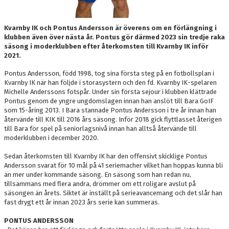
Kvarnby IK och Pontus Andersson är överens om en förlängning i
klubben även över nästa år. Pontus gör därmed 2023 sin tredje raka
säsong i moderklubben efter återkomsten till Kvarnby IK inför
2021.
Pontus Andersson, född 1998, tog sina första steg på en fotbollsplan i
Kvarnby IK när han följde i storasystern och den fd. Kvarnby IK-spelaren
Michelle Anderssons fotspår. Under sin första sejour i klubben klättrade
Pontus genom de yngre ungdomslagen innan han anslöt till Bara GoIF
som 15-åring 2013. I Bara stannade Pontus Andersson i tre år innan han
återvände till KIK till 2016 års säsong. Inför 2018 gick flyttlasset återigen
till Bara för spel på seniorlagsnivå innan han alltså återvände till
moderklubben i december 2020.
Sedan återkomsten till Kvarnby IK har den offensivt skicklige Pontus
Andersson svarat för 10 mål på 41 seriemacher vilket han hoppas kunna bli
än mer under kommande säsong. En säsong som han redan nu,
tillsammans med flera andra, drömmer om ett roligare avslut på
säsongen än årets. Siktet är inställt på serieavancemang och det slår han
fast drygt ett år innan 2023 års serie kan summeras.
PONTUS ANDERSSON