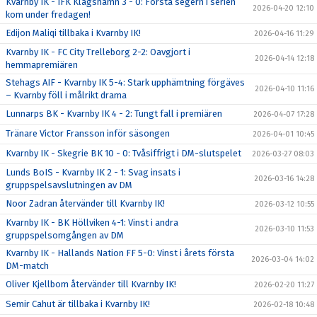
Kvarnby IK - IFK Klagshamn 3 - 0: Första segern i serien
2026-04-20 12:10
kom under fredagen!
Edijon Maliqi tillbaka i Kvarnby IK!
2026-04-16 11:29
Kvarnby IK - FC City Trelleborg 2-2: Oavgjort i
2026-04-14 12:18
hemmapremiären
Stehags AIF - Kvarnby IK 5-4: Stark upphämtning förgäves
2026-04-10 11:16
– Kvarnby föll i målrikt drama
Lunnarps BK - Kvarnby IK 4 - 2: Tungt fall i premiären
2026-04-07 17:28
Tränare Victor Fransson inför säsongen
2026-04-01 10:45
Kvarnby IK - Skegrie BK 10 - 0: Tvåsiffrigt i DM-slutspelet
2026-03-27 08:03
Lunds BoIS - Kvarnby IK 2 - 1: Svag insats i
2026-03-16 14:28
gruppspelsavslutningen av DM
Noor Zadran återvänder till Kvarnby IK!
2026-03-12 10:55
Kvarnby IK - BK Höllviken 4-1: Vinst i andra
2026-03-10 11:53
gruppspelsomgången av DM
Kvarnby IK - Hallands Nation FF 5-0: Vinst i årets första
2026-03-04 14:02
DM-match
Oliver Kjellbom återvänder till Kvarnby IK!
2026-02-20 11:27
Semir Cahut är tillbaka i Kvarnby IK!
2026-02-18 10:48