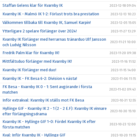
Staffan Gelens klar för Kvarnby IK
2023-12-18 09:04
Kvarnby IK - Malmö IK 1-2: Förlust trots bra prestation
2023-12-13 10:23
Välkommen tillbaka till Kvarnby IK, Samuel Karpin!
2023-12-05 15:05
Ytterligare 2 spelare förlänger över 2024!
2023-11-27 13:29
Kvarnby IK förlänger med herrarnas tränarduo Ulf Jansson
2023-11-21 10:00
och Ludvig Nilsson
Fredrik Palm klar för Kvarnby IK!
2023-11-20 09:38
Mittfältsduo förlänger med Kvarnby IK!
2023-11-16 11:52
Kvarnby IK förlänger med duo!
2023-11-15 14:00
Kvarnby IK - FK Besa 6-2: Division 4 nästa!
2023-11-06 11:15
FK Besa - Kvarnby IK 0 - 1: Sent avgörande i första
2023-11-02 09:43
matchen
Inför extrakval: Kvarnby IK ställs mot FK Besa
2023-10-31 12:55
Hyllinge GIF - Kvarnby IK 2 - 1 (2 - 2 E.F): Kvarnby IK vinnare
2023-10-30 15:10
efter förlängningsdrama
Kvarnby IK - Hyllinge GIF 1-0: Fördel Kvarnby IK efter
2023-10-23 12:00
första matchen
Kval: Inför Kvarnby IK - Hyllinge GIF
2023-10-20 11:15