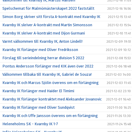
Välkommen till Kvarnby IK, Marcus Hansen!
2021-12-16 17:05
Spelschemat för Malmömästerskapet 2022 fastställt
2021-12-16 16:56
Simon Borg skriver sitt första A-kontrakt med Kvarnby IK
2021-12-15 13:41
Kvarnby IK skriver A-kontrakt med Martin Simonsson
2021-12-13 15:54
Kvarnby IK skriver A-kontrakt med Dijon Gurmani
2021-12-10 11:41
Varmt välkommen till Kvarnby IK, Anton Lindell!
2021-12-09 19:51
Kvarnby IK förlänger med Oliver Fredriksson
2021-12-09 10:12
Förslag till serieindelning herrar division 5 2022
2021-12-08 15:53
Pontus Andersson förlänger med KIK även över 2022
2021-12-06 18:48
Välkommen tillbaka till Kvarnby IK, Gabriel de Souza!
2021-12-03 14:00
Kvarnby IK och Marcus Sjölin överens om en förlängning
2021-12-03 11:45
Kvarnby IK förlänger med Haider El Timimi
2021-12-02 23:10
Kvarnby IK förlänger kontraktet med Aleksander Jovanovic
2021-12-01 16:40
Kvarnby IK förlänger med Oliver Sundqvist
2021-11-30 16:25
Kvarnby IK och Uffe Jansson överens om en förlängning
2021-11-26 13:30
Heleneholms SK - Kvarnby IK 1-7
2021-11-24 15:48