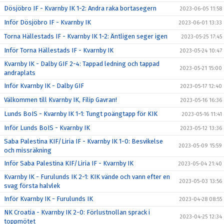
Dösjöbro IF - Kvarnby IK 1-2: Andra raka bortasegern
2023-06-05 11:58
Inför Dösjöbro IF - Kvarnby IK
2023-06-01 13:33
Torna Hällestads IF - Kvarnby IK 1-2: Äntligen seger igen
2023-05-25 17:45
Inför Torna Hällestads IF - Kvarnby IK
2023-05-24 10:47
Kvarnby IK - Dalby GIF 2-4: Tappad ledning och tappad
2023-05-21 15:00
andraplats
Inför Kvarnby IK - Dalby GIF
2023-05-17 12:40
Välkommen till Kvarnby IK, Filip Gavran!
2023-05-16 16:36
Lunds BoIS - Kvarnby IK 1-1: Tungt poängtapp för KIK
2023-05-16 11:41
Inför Lunds BoIS - Kvarnby IK
2023-05-12 13:36
Saba Palestina KIF/Liria IF - Kvarnby IK 1-0: Besvikelse
2023-05-09 15:59
och missräkning
Inför Saba Palestina KIF/Liria IF - Kvarnby IK
2023-05-04 21:40
Kvarnby IK - Furulunds IK 2-1: KIK vände och vann efter en
2023-05-03 13:56
svag första halvlek
Inför Kvarnby IK - Furulunds IK
2023-04-28 08:55
NK Croatia - Kvarnby IK 2-0: Förlustnollan sprack i
2023-04-25 12:34
toppmötet