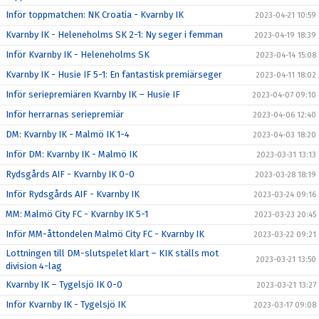
Inför toppmatchen: NK Croatia - Kvarnby IK
2023-04-21 10:59
Kvarnby IK - Heleneholms SK 2-1: Ny seger i femman
2023-04-19 18:39
Inför Kvarnby IK - Heleneholms SK
2023-04-14 15:08
Kvarnby IK - Husie IF 5-1: En fantastisk premiärseger
2023-04-11 18:02
Inför seriepremiären Kvarnby IK – Husie IF
2023-04-07 09:10
Inför herrarnas seriepremiär
2023-04-06 12:40
DM: Kvarnby IK - Malmö IK 1-4
2023-04-03 18:20
Inför DM: Kvarnby IK - Malmö IK
2023-03-31 13:13
Rydsgårds AIF - Kvarnby IK 0-0
2023-03-28 18:19
Inför Rydsgårds AIF - Kvarnby IK
2023-03-24 09:16
MM: Malmö City FC - Kvarnby IK 5-1
2023-03-23 20:45
Inför MM-åttondelen Malmö City FC - Kvarnby IK
2023-03-22 09:21
Lottningen till DM-slutspelet klart – KIK ställs mot
2023-03-21 13:50
division 4-lag
Kvarnby IK – Tygelsjö IK 0-0
2023-03-21 13:27
Inför Kvarnby IK - Tygelsjö IK
2023-03-17 09:08