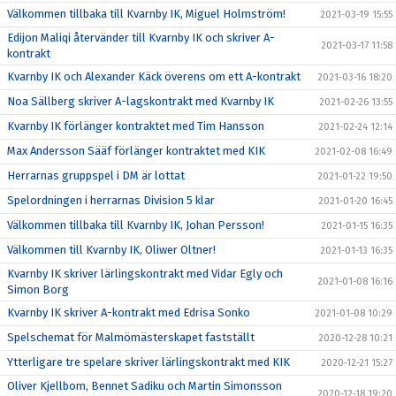
Välkommen tillbaka till Kvarnby IK, Miguel Holmström!
2021-03-19 15:55
Edijon Maliqi återvänder till Kvarnby IK och skriver A-
2021-03-17 11:58
kontrakt
Kvarnby IK och Alexander Käck överens om ett A-kontrakt
2021-03-16 18:20
Noa Sällberg skriver A-lagskontrakt med Kvarnby IK
2021-02-26 13:55
Kvarnby IK förlänger kontraktet med Tim Hansson
2021-02-24 12:14
Max Andersson Sääf förlänger kontraktet med KIK
2021-02-08 16:49
Herrarnas gruppspel i DM är lottat
2021-01-22 19:50
Spelordningen i herrarnas Division 5 klar
2021-01-20 16:45
Välkommen tillbaka till Kvarnby IK, Johan Persson!
2021-01-15 16:35
Välkommen till Kvarnby IK, Oliwer Oltner!
2021-01-13 16:35
Kvarnby IK skriver lärlingskontrakt med Vidar Egly och
2021-01-08 16:16
Simon Borg
Kvarnby IK skriver A-kontrakt med Edrisa Sonko
2021-01-08 10:29
Spelschemat för Malmömästerskapet fastställt
2020-12-28 10:21
Ytterligare tre spelare skriver lärlingskontrakt med KIK
2020-12-21 15:27
Oliver Kjellbom, Bennet Sadiku och Martin Simonsson
2020-12-18 19:20