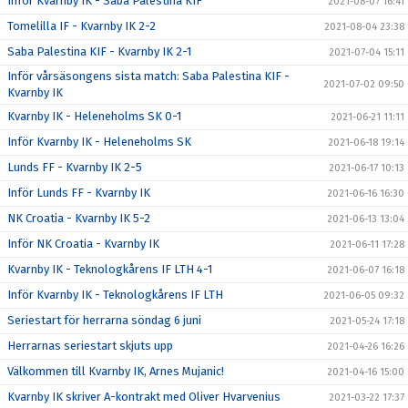
Inför Kvarnby IK - Saba Palestina KIF
2021-08-07 16:41
Tomelilla IF - Kvarnby IK 2-2
2021-08-04 23:38
Saba Palestina KIF - Kvarnby IK 2-1
2021-07-04 15:11
Inför vårsäsongens sista match: Saba Palestina KIF -
2021-07-02 09:50
Kvarnby IK
Kvarnby IK - Heleneholms SK 0-1
2021-06-21 11:11
Inför Kvarnby IK - Heleneholms SK
2021-06-18 19:14
Lunds FF - Kvarnby IK 2-5
2021-06-17 10:13
Inför Lunds FF - Kvarnby IK
2021-06-16 16:30
NK Croatia - Kvarnby IK 5-2
2021-06-13 13:04
Inför NK Croatia - Kvarnby IK
2021-06-11 17:28
Kvarnby IK - Teknologkårens IF LTH 4-1
2021-06-07 16:18
Inför Kvarnby IK - Teknologkårens IF LTH
2021-06-05 09:32
Seriestart för herrarna söndag 6 juni
2021-05-24 17:18
Herrarnas seriestart skjuts upp
2021-04-26 16:26
Välkommen till Kvarnby IK, Arnes Mujanic!
2021-04-16 15:00
Kvarnby IK skriver A-kontrakt med Oliver Hvarvenius
2021-03-22 17:37