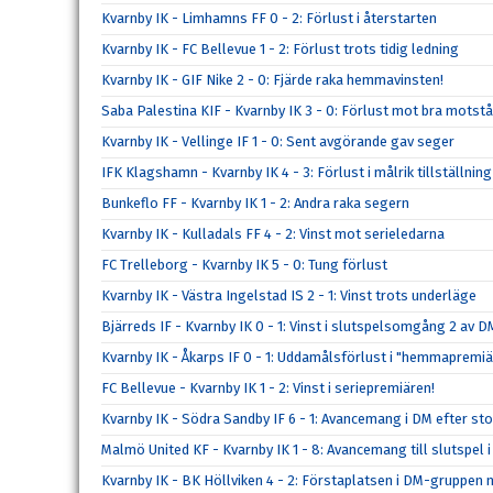
Kvarnby IK - Limhamns FF 0 - 2: Förlust i återstarten
Kvarnby IK - FC Bellevue 1 - 2: Förlust trots tidig ledning
Kvarnby IK - GIF Nike 2 - 0: Fjärde raka hemmavinsten!
Saba Palestina KIF - Kvarnby IK 3 - 0: Förlust mot bra motst
Kvarnby IK - Vellinge IF 1 - 0: Sent avgörande gav seger
IFK Klagshamn - Kvarnby IK 4 - 3: Förlust i målrik tillställning
Bunkeflo FF - Kvarnby IK 1 - 2: Andra raka segern
Kvarnby IK - Kulladals FF 4 - 2: Vinst mot serieledarna
FC Trelleborg - Kvarnby IK 5 - 0: Tung förlust
Kvarnby IK - Västra Ingelstad IS 2 - 1: Vinst trots underläge
Bjärreds IF - Kvarnby IK 0 - 1: Vinst i slutspelsomgång 2 av D
Kvarnby IK - Åkarps IF 0 - 1: Uddamålsförlust i "hemmapremi
FC Bellevue - Kvarnby IK 1 - 2: Vinst i seriepremiären!
Kvarnby IK - Södra Sandby IF 6 - 1: Avancemang i DM efter sto
Malmö United KF - Kvarnby IK 1 - 8: Avancemang till slutspel 
Kvarnby IK - BK Höllviken 4 - 2: Förstaplatsen i DM-gruppen 