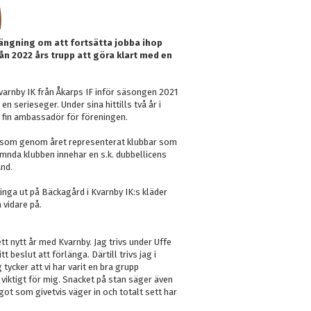
längning om att fortsätta jobba ihop
rån 2022 års trupp att göra klart med en
Kvarnby IK från Åkarps IF inför säsongen 2021
en serieseger. Under sina hittills två år i
en fin ambassadör för föreningen.
on som genom året representerat klubbar som
ämnda klubben innehar en s.k. dubbellicens
and.
ringa ut på Bäckagård i Kvarnby IK:s kläder
 vidare på.
tt nytt år med Kvarnby. Jag trivs under Uffe
 beslut att förlänga. Därtill trivs jag i
ycker att vi har varit en bra grupp
 viktigt för mig. Snacket på stan säger även
ot som givetvis väger in och totalt sett har