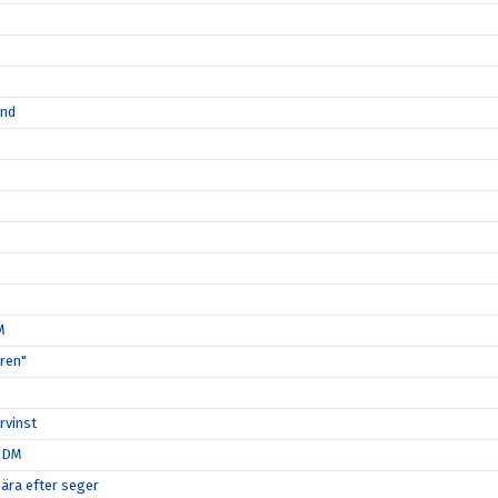
ånd
M
ären"
rvinst
i DM
nära efter seger