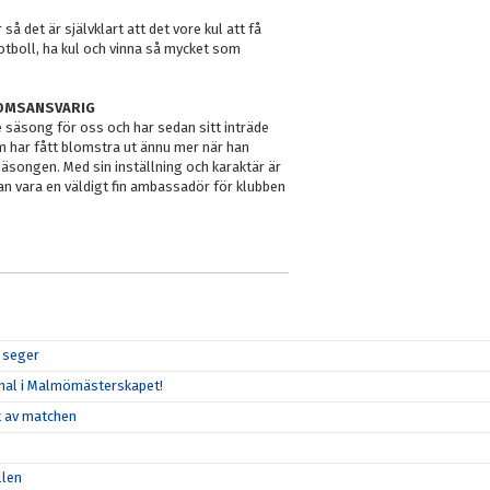
å det är självklart att det vore kul att få
fotboll, ha kul och vinna så mycket som
DOMSANSVARIG
e säsong för oss och har sedan sitt inträde
som har fått blomstra ut ännu mer när han
säsongen. Med sin inställning och karaktär är
kan vara en väldigt fin ambassadör för klubben
r seger
 final i Malmömästerskapet!
et av matchen
llen