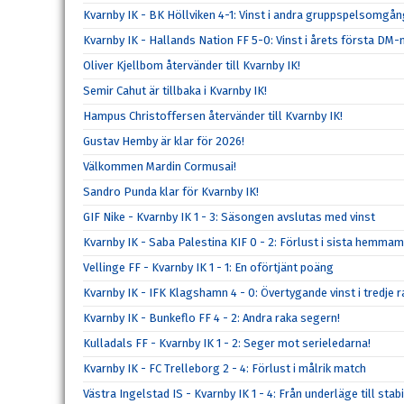
Kvarnby IK - BK Höllviken 4-1: Vinst i andra gruppspelsomgå
Kvarnby IK - Hallands Nation FF 5-0: Vinst i årets första DM
Oliver Kjellbom återvänder till Kvarnby IK!
Semir Cahut är tillbaka i Kvarnby IK!
Hampus Christoffersen återvänder till Kvarnby IK!
Gustav Hemby är klar för 2026!
Välkommen Mardin Cormusai!
Sandro Punda klar för Kvarnby IK!
GIF Nike - Kvarnby IK 1 - 3: Säsongen avslutas med vinst
Kvarnby IK - Saba Palestina KIF 0 - 2: Förlust i sista hemma
Vellinge FF - Kvarnby IK 1 - 1: En oförtjänt poäng
Kvarnby IK - IFK Klagshamn 4 - 0: Övertygande vinst i tredje r
Kvarnby IK - Bunkeflo FF 4 - 2: Andra raka segern!
Kulladals FF - Kvarnby IK 1 - 2: Seger mot serieledarna!
Kvarnby IK - FC Trelleborg 2 - 4: Förlust i målrik match
Västra Ingelstad IS - Kvarnby IK 1 - 4: Från underläge till stabi