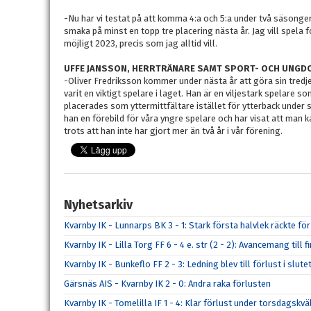
-Nu har vi testat på att komma 4:a och 5:a under två säsonger s
smaka på minst en topp tre placering nästa år. Jag vill spela 
möjligt 2023, precis som jag alltid vill.
UFFE JANSSON, HERRTRÄNARE SAMT SPORT- OCH UNG
-Oliver Fredriksson kommer under nästa år att göra sin tredj
varit en viktigt spelare i laget. Han är en viljestark spelare 
placerades som yttermittfältare istället för ytterback under 
han en förebild för våra yngre spelare och har visat att man 
trots att han inte har gjort mer än två år i vår förening.
Nyhetsarkiv
Kvarnby IK - Lunnarps BK 3 - 1: Stark första halvlek räckte fö
Kvarnby IK - Lilla Torg FF 6 - 4 e. str (2 - 2): Avancemang till
Kvarnby IK - Bunkeflo FF 2 - 3: Ledning blev till förlust i slut
Gärsnäs AIS - Kvarnby IK 2 - 0: Andra raka förlusten
Kvarnby IK - Tomelilla IF 1 - 4: Klar förlust under torsdagskvä