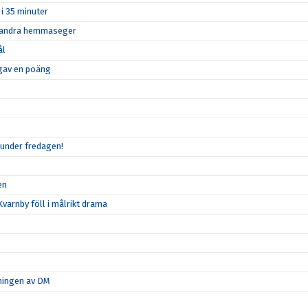
 i 35 minuter
in andra hemmaseger
ål
n gav en poäng
 under fredagen!
en
varnby föll i målrikt drama
tningen av DM