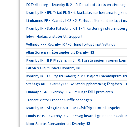
FC Trelleborg - Kvarnby IK 2 - 2: Delad pott trots en utvisning
Kvarnby IK - IFK Ystad FK 5 - 4: Målkalas när herrarna tog s
Limhamns FF - Kvarnby IK 3 - 2: Förlust efter sent insläppt m
Kvarnby IK - Saba Palestina KIF 1 - 1: Kvittering i slutminute
Edwin Hodzic ansluter till truppen!
Vellinge FF - Kvarnby IK 4-0: Tung förlust mot Vellinge
Albin Sörensen återvänder till Kvarnby IK!
Kvarnby IK - IFK Klagshamn 3 - 0: Första segern i serien kom
Edijon Maliqi tillbaka i Kvarnby IK!
Kvarnby IK - FC City Trelleborg 2-2: Oavgjort i hemmapremiär
Stehags AIF - Kvarnby IK 5-4: Stark upphämtning förgäves – K
Lunnarps BK - Kvarnby IK 4 - 2: Tungt fall i premiären
Tränare Victor Fransson inför säsongen
Kvarnby IK - Skegrie BK 10 - 0: Tvåsiffrigt i DM-slutspelet
Lunds BoIS - Kvarnby IK 2 - 1: Svag insats i gruppspelsavslu
Noor Zadran återvänder till Kvarnby IK!