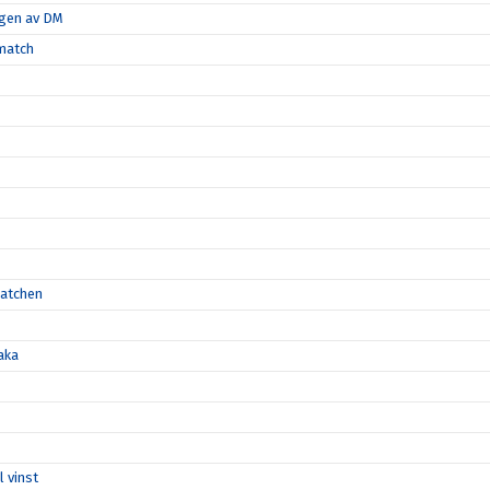
ngen av DM
-match
matchen
aka
l vinst