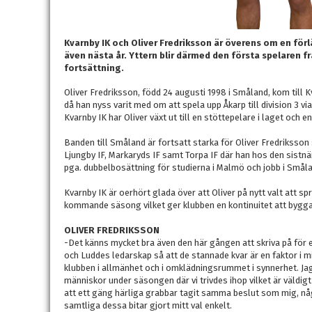
Kvarnby IK och Oliver Fredriksson är överens om en för
även nästa år. Yttern blir därmed den första spelaren f
fortsättning.
Oliver Fredriksson, född 24 augusti 1998 i Småland, kom till 
då han nyss varit med om att spela upp Åkarp till division 3 via 
Kvarnby IK har Oliver växt ut till en stöttepelare i laget och 
Banden till Småland är fortsatt starka för Oliver Fredrikss
Ljungby IF, Markaryds IF samt Torpa IF där han hos den sistn
pga. dubbelbosättning för studierna i Malmö och jobb i Smål
Kvarnby IK är oerhört glada över att Oliver på nytt valt att sp
kommande säsong vilket ger klubben en kontinuitet att bygga
OLIVER FREDRIKSSON
-Det känns mycket bra även den här gången att skriva på för e
och Luddes ledarskap så att de stannade kvar är en faktor i mitt
klubben i allmänhet och i omklädningsrummet i synnerhet. Jag t
människor under säsongen där vi trivdes ihop vilket är väldigt
att ett gäng härliga grabbar tagit samma beslut som mig, någ
samtliga dessa bitar gjort mitt val enkelt.