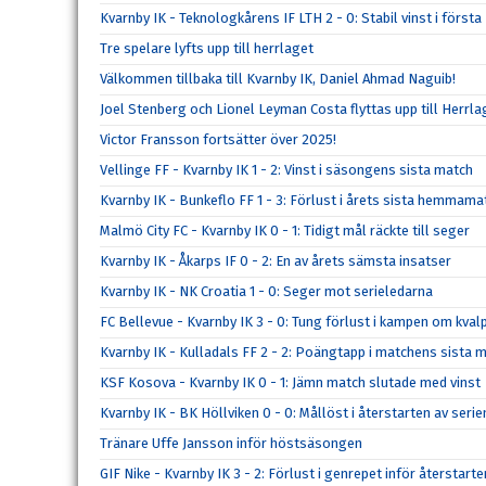
Kvarnby IK - Teknologkårens IF LTH 2 - 0: Stabil vinst i förs
Tre spelare lyfts upp till herrlaget
Välkommen tillbaka till Kvarnby IK, Daniel Ahmad Naguib!
Joel Stenberg och Lionel Leyman Costa flyttas upp till Herrla
Victor Fransson fortsätter över 2025!
Vellinge FF - Kvarnby IK 1 - 2: Vinst i säsongens sista match
Kvarnby IK - Bunkeflo FF 1 - 3: Förlust i årets sista hemmama
Malmö City FC - Kvarnby IK 0 - 1: Tidigt mål räckte till seger
Kvarnby IK - Åkarps IF 0 - 2: En av årets sämsta insatser
Kvarnby IK - NK Croatia 1 - 0: Seger mot serieledarna
FC Bellevue - Kvarnby IK 3 - 0: Tung förlust i kampen om kval
Kvarnby IK - Kulladals FF 2 - 2: Poängtapp i matchens sista m
KSF Kosova - Kvarnby IK 0 - 1: Jämn match slutade med vinst
Kvarnby IK - BK Höllviken 0 - 0: Mållöst i återstarten av serie
Tränare Uffe Jansson inför höstsäsongen
GIF Nike - Kvarnby IK 3 - 2: Förlust i genrepet inför återstarte