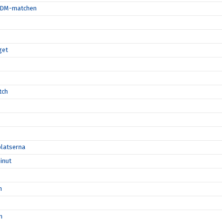
ta DM-matchen
get
tch
platserna
inut
n
n