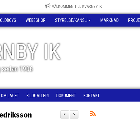
VÄLKOMMEN TILL KVARNBY IK
OLDBOYS
WEBBSHOP
STYRELSE/KANSLI
MARKNAD
PROJE
NBY IK
g sedan 1906
OM LAGET
BILDGALLERI
DOKUMENT
KONTAKT
redriksson
<
>