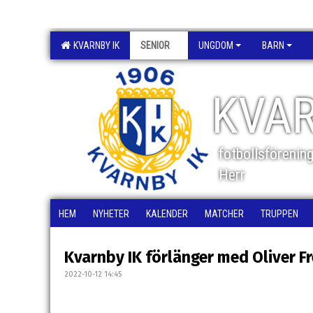
KVARNBY IK
SENIOR
UNGDOM
BARN
KVAR
fotbollsförenin
Herr
HEM
NYHETER
KALENDER
MATCHER
TRUPPEN
Kvarnby IK förlänger med Oliver F
2022-10-12 14:45