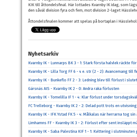
KIK till åttondelsfinal. Här lottades Kvarnby IK idag, som läg
den såväl division fyra och fem, mot division 2-laget Hässleh
Åttondelsfinalen kommer att spelas på bortaplan i Hässlehol
Nyhetsarkiv
Kvarnby IK - Lunnarps BK 3 - 1: Stark första halvlek räckte fö
Kvarnby IK - Lilla Torg FF 6 - 4 e. str (2 - 2): Avancemang till
Kvarnby IK - Bunkeflo FF 2 - 3: Ledning blev till förlust i slut
Gärsnäs AIS - Kvarnby IK 2 - 0: Andra raka förlusten
Kvarnby IK - Tomelilla IF 1 - 4: Klar förlust under torsdagskvä
FC Trelleborg - Kvarnby IK 2 - 2: Delad pott trots en utvisning
Kvarnby IK - IFK Ystad FK 5 - 4: Målkalas när herrarna tog s
Limhamns FF - Kvarnby IK 3 - 2: Förlust efter sent insläppt m
Kvarnby IK - Saba Palestina KIF 1 - 1: Kvittering i slutminute