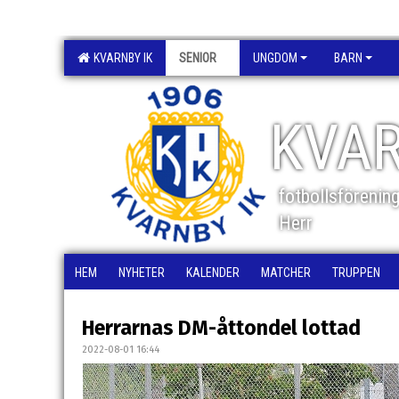
KVARNBY IK
SENIOR
UNGDOM
BARN
KVAR
fotbollsförenin
Herr
HEM
NYHETER
KALENDER
MATCHER
TRUPPEN
Herrarnas DM-åttondel lottad
2022-08-01 16:44