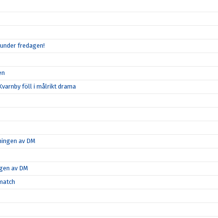
 under fredagen!
en
varnby föll i målrikt drama
tningen av DM
ngen av DM
-match