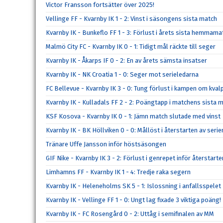
Victor Fransson fortsätter över 2025!
Vellinge FF - Kvarnby IK 1 - 2: Vinst i säsongens sista match
Kvarnby IK - Bunkeflo FF 1 - 3: Förlust i årets sista hemmama
Malmö City FC - Kvarnby IK 0 - 1: Tidigt mål räckte till seger
Kvarnby IK - Åkarps IF 0 - 2: En av årets sämsta insatser
Kvarnby IK - NK Croatia 1 - 0: Seger mot serieledarna
FC Bellevue - Kvarnby IK 3 - 0: Tung förlust i kampen om kval
Kvarnby IK - Kulladals FF 2 - 2: Poängtapp i matchens sista m
KSF Kosova - Kvarnby IK 0 - 1: Jämn match slutade med vinst
Kvarnby IK - BK Höllviken 0 - 0: Mållöst i återstarten av serie
Tränare Uffe Jansson inför höstsäsongen
GIF Nike - Kvarnby IK 3 - 2: Förlust i genrepet inför återstarte
Limhamns FF - Kvarnby IK 1 - 4: Tredje raka segern
Kvarnby IK - Heleneholms SK 5 - 1: Islossning i anfallsspelet
Kvarnby IK - Vellinge FF 1 - 0: Ungt lag fixade 3 viktiga poäng!
Kvarnby IK - FC Rosengård 0 - 2: Uttåg i semifinalen av MM