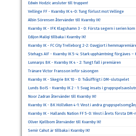
Edwin Hodzic ansluter till truppen!
Vellinge FF - Kvarnby IK 4-0: Tung förlust mot Vellinge
Albin Sörensen återvänder till Kvarnby IK!
Kvarnby IK - IFK Klagshamn 3 - 0: Första segern i serien kom
Edijon Maliqi tillbaka i Kvarnby IK!
Kvarnby IK - FC City Trelleborg 2-2: Oavgjort i hemmapremiär
Stehags AIF - Kvarnby IK 5-4: Stark upphämtning förgäves – K
Lunnarps BK - Kvarnby IK 4 - 2: Tungt fall i premiären
Tränare Victor Fransson inför säsongen
Kvarnby IK - Skegrie BK 10 - 0: Tvåsiffrigt i DM-slutspelet
Lunds BoIS - Kvarnby IK 2 - 1: Svag insats i gruppspelsavslu
Noor Zadran återvänder till Kvarnby IK!
Kvarnby IK - BK Höllviken 4-1: Vinst i andra gruppspelsomgå
Kvarnby IK - Hallands Nation FF 5-0: Vinst i årets första DM
Oliver Kjellbom återvänder till Kvarnby IK!
Semir Cahut är tillbaka i Kvarnby IK!