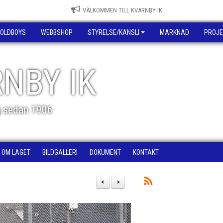
VÄLKOMMEN TILL KVARNBY IK
OLDBOYS
WEBBSHOP
STYRELSE/KANSLI
MARKNAD
PROJE
NBY IK
g sedan 1906
OM LAGET
BILDGALLERI
DOKUMENT
KONTAKT
<
>