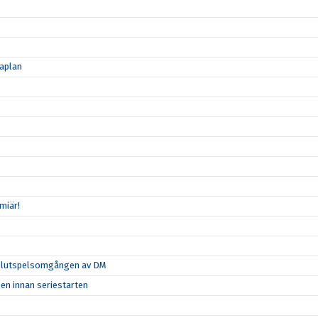
maplan
miär!
ta slutspelsomgången av DM
hen innan seriestarten