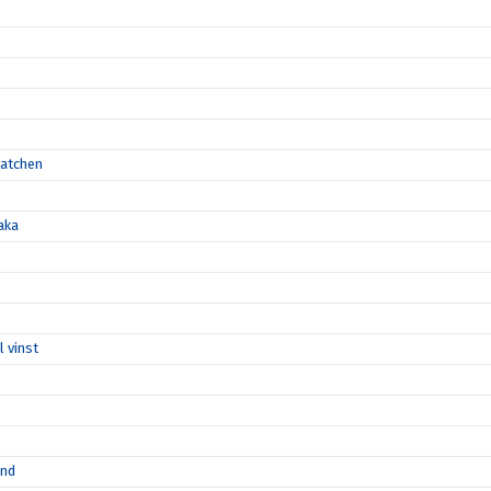
matchen
aka
l vinst
ånd