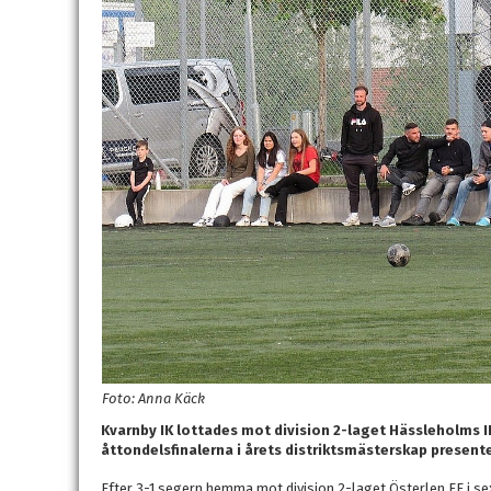
Foto: Anna Käck
Kvarnby IK lottades mot division 2-laget Hässleholms 
åttondelsfinalerna i årets distriktsmästerskap presen
Efter 3-1 segern hemma mot division 2-laget Österlen FF i sex