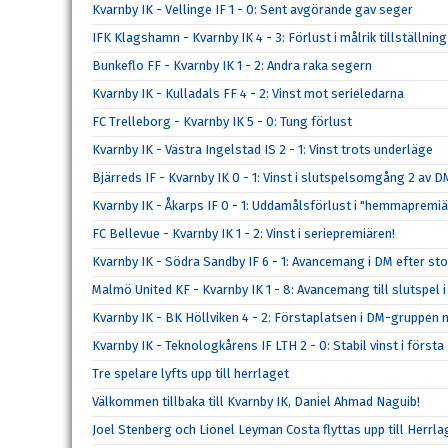
Kvarnby IK - Vellinge IF 1 - 0: Sent avgörande gav seger
IFK Klagshamn - Kvarnby IK 4 - 3: Förlust i målrik tillställning
Bunkeflo FF - Kvarnby IK 1 - 2: Andra raka segern
Kvarnby IK - Kulladals FF 4 - 2: Vinst mot serieledarna
FC Trelleborg - Kvarnby IK 5 - 0: Tung förlust
Kvarnby IK - Västra Ingelstad IS 2 - 1: Vinst trots underläge
Bjärreds IF - Kvarnby IK 0 - 1: Vinst i slutspelsomgång 2 av D
Kvarnby IK - Åkarps IF 0 - 1: Uddamålsförlust i "hemmapremi
FC Bellevue - Kvarnby IK 1 - 2: Vinst i seriepremiären!
Kvarnby IK - Södra Sandby IF 6 - 1: Avancemang i DM efter sto
Malmö United KF - Kvarnby IK 1 - 8: Avancemang till slutspel 
Kvarnby IK - BK Höllviken 4 - 2: Förstaplatsen i DM-gruppen 
Kvarnby IK - Teknologkårens IF LTH 2 - 0: Stabil vinst i förs
Tre spelare lyfts upp till herrlaget
Välkommen tillbaka till Kvarnby IK, Daniel Ahmad Naguib!
Joel Stenberg och Lionel Leyman Costa flyttas upp till Herrla