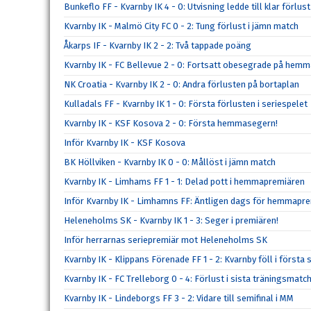
Bunkeflo FF - Kvarnby IK 4 - 0: Utvisning ledde till klar förlust
Kvarnby IK - Malmö City FC 0 - 2: Tung förlust i jämn match
Åkarps IF - Kvarnby IK 2 - 2: Två tappade poäng
Kvarnby IK - FC Bellevue 2 - 0: Fortsatt obesegrade på hem
NK Croatia - Kvarnby IK 2 - 0: Andra förlusten på bortaplan
Kulladals FF - Kvarnby IK 1 - 0: Första förlusten i seriespelet
Kvarnby IK - KSF Kosova 2 - 0: Första hemmasegern!
Inför Kvarnby IK - KSF Kosova
BK Höllviken - Kvarnby IK 0 - 0: Mållöst i jämn match
Kvarnby IK - Limhams FF 1 - 1: Delad pott i hemmapremiären
Inför Kvarnby IK - Limhamns FF: Äntligen dags för hemmapre
Heleneholms SK - Kvarnby IK 1 - 3: Seger i premiären!
Inför herrarnas seriepremiär mot Heleneholms SK
Kvarnby IK - Klippans Förenade FF 1 - 2: Kvarnby föll i förs
Kvarnby IK - FC Trelleborg 0 - 4: Förlust i sista träningsmatc
Kvarnby IK - Lindeborgs FF 3 - 2: Vidare till semifinal i MM