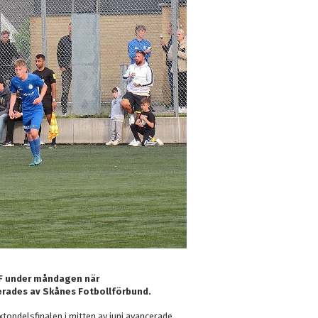
IF under måndagen när
terades av Skånes Fotbollförbund.
tondelsfinalen i mitten av juni avancerade