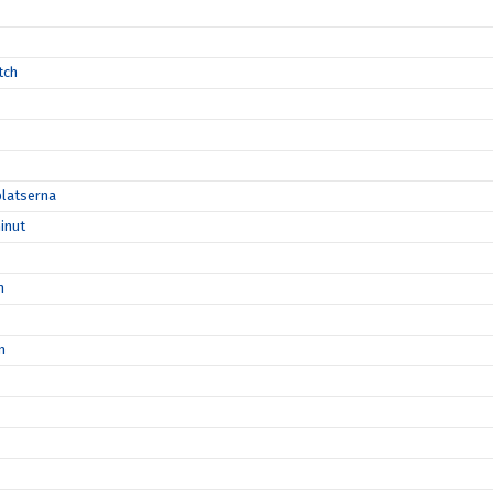
tch
platserna
inut
n
n