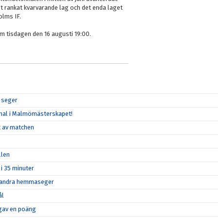
st rankat kvarvarande lag och det enda laget
olms IF.
m tisdagen den 16 augusti 19:00.
r seger
 final i Malmömästerskapet!
et av matchen
llen
 i 35 minuter
in andra hemmaseger
ål
n gav en poäng