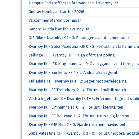
Hampus Christoffersen återvänder till Kvarnby IK!
Gustav Hemby är klar för 2026!
Välkommen Mardin Cormusai!
Sandro Punda klar för Kvarnby IK!
GIF Nike - Kvarnby IK 1 - 3: Säsongen avslutas med vinst
Kvarnby IK - Saba Palestina KIF 0 - 2: Förlust i sista hemma
Vellinge FF - Kvarnby IK 1 - 1: En oförtjänt poäng
Kvarnby IK - IFK Klagshamn 4 - 0: Övertygande vinst i tredje r
Kvarnby IK - Bunkeflo FF 4 - 2: Andra raka segern!
Kulladals FF - Kvarnby IK 1 - 2: Seger mot serieledarna!
Kvarnby IK - FC Trelleborg 2 - 4: Förlust i målrik match
Västra Ingelstad IS - Kvarnby IK 1 - 4: Från underläge till stabi
Kvarnby IK - Limhamns FF 0 - 2: Förlust i återstarten
Kvarnby IK - FC Bellevue 1 - 2: Förlust trots tidig ledning
Kvarnby IK - GIF Nike 2 - 0: Fjärde raka hemmavinsten!
Saba Palestina KIF - Kvarnby IK 3 - 0: Förlust mot bra motst