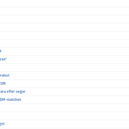
M
ären"
rvinst
i DM
nära efter seger
ta DM-matchen
get