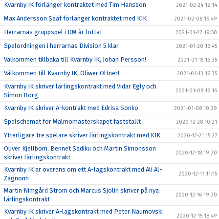
Kvarnby IK förlänger kontraktet med Tim Hansson
2021-02-24 12:14
Max Andersson Sääf förlänger kontraktet med KIK
2021-02-08 16:49
Herrarnas gruppspel i DM är lottat
2021-01-22 19:50
Spelordningen i herrarnas Division 5 klar
2021-01-20 16:45
Välkommen tillbaka till Kvarnby IK, Johan Persson!
2021-01-15 16:35
Välkommen till Kvarnby IK, Oliwer Oltner!
2021-01-13 16:35
Kvarnby IK skriver lärlingskontrakt med Vidar Egly och
2021-01-08 16:16
Simon Borg
Kvarnby IK skriver A-kontrakt med Edrisa Sonko
2021-01-08 10:29
Spelschemat för Malmömästerskapet fastställt
2020-12-28 10:21
Ytterligare tre spelare skriver lärlingskontrakt med KIK
2020-12-21 15:27
Oliver Kjellbom, Bennet Sadiku och Martin Simonsson
2020-12-18 19:20
skriver lärlingskontrakt
Kvarnby IK är överens om ett A-lagskontrakt med Ali Al-
2020-12-17 11:15
Zagnonn
Martin Nimgård Ström och Marcus Sjölin skriver på nya
2020-12-16 19:20
lärlingskontrakt
Kvarnby IK skriver A-lagskontrakt med Peter Naumovski
2020-12-15 18:49