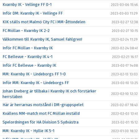
Kvarnby IK - Vellinge FF 0-1
2023-03-06 15:46
Inför DM: Kvarnby IK - Vellinge FF
2023-03-03 11:29
KIK ställs mot Malmö City FC i MM-åttondelen
2023-02-27 12:38
FC Möllan - Kvarnby IK 2-2
2023-02-27 10:15
Välkommen till Kvarnby IK, Samuel Fahlgren!
2023-02-24 11:29
Inför FC Möllan - Kvarnby IK
2023-02-24 08:41
FC Bellevue - Kvarnby IK 4-1
2023-02-21 16:17
Inför FC Bellevue - Kvarnby IK
2023-02-17 14:08
MM: Kvarnby IK - Lindeborgs FF 1-0
2023-02-13 13:03
Inför MM: Kvarnby IK - Lindeborgs FF
2023-02-10 13:25
Johan Eneberg är tillbaka i Kvarnby IK och förstärker
2023-02-10 12:32
herrstaben
Här är herrarnas motstånd i DM-gruppspelet
2023-02-07 18:43
Kvällens MM-match mot FC Möllan inställd
2023-02-03 13:41
Spelordningen för HA Division 5 Sydvästra
2023-02-01 15:12
MM: Kvarnby IK - Hyllie IK 5-1
2023-01-30 18:32