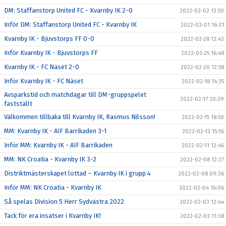
DM: Staffanstorp United FC - Kvarnby IK 2-0
2022-03-02 13:50
Inför DM: Staffanstorp United FC - Kvarnby IK
2022-03-01 16:31
Kvarnby IK - Bjuvstorps FF 0-0
2022-02-28 12:43
Inför Kvarnby IK - Bjuvstorps FF
2022-02-25 16:48
Kvarnby IK - FC Näset 2-0
2022-02-20 12:58
Inför Kvarnby IK - FC Näset
2022-02-18 14:35
Avsparkstid och matchdagar till DM-gruppspelet
2022-02-17 20:29
fastställt
Välkommen tillbaka till Kvarnby IK, Rasmus Nilsson!
2022-02-15 18:50
MM: Kvarnby IK - AIF Barrikaden 3-1
2022-02-13 15:56
Inför MM: Kvarnby IK - AIF Barrikaden
2022-02-11 12:46
MM: NK Croatia - Kvarnby IK 3-2
2022-02-08 12:27
Distriktmästerskapet lottad – Kvarnby IK i grupp 4
2022-02-08 09:36
Inför MM: NK Croatia - Kvarnby IK
2022-02-04 16:06
Så spelas Division 5 Herr Sydvästra 2022
2022-02-03 12:44
Tack för era insatser i Kvarnby IK!
2022-02-03 11:38