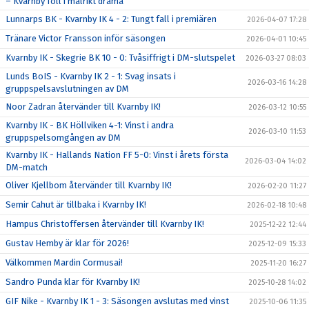
– Kvarnby föll i målrikt drama
Lunnarps BK - Kvarnby IK 4 - 2: Tungt fall i premiären
2026-04-07 17:28
Tränare Victor Fransson inför säsongen
2026-04-01 10:45
Kvarnby IK - Skegrie BK 10 - 0: Tvåsiffrigt i DM-slutspelet
2026-03-27 08:03
Lunds BoIS - Kvarnby IK 2 - 1: Svag insats i
2026-03-16 14:28
gruppspelsavslutningen av DM
Noor Zadran återvänder till Kvarnby IK!
2026-03-12 10:55
Kvarnby IK - BK Höllviken 4-1: Vinst i andra
2026-03-10 11:53
gruppspelsomgången av DM
Kvarnby IK - Hallands Nation FF 5-0: Vinst i årets första
2026-03-04 14:02
DM-match
Oliver Kjellbom återvänder till Kvarnby IK!
2026-02-20 11:27
Semir Cahut är tillbaka i Kvarnby IK!
2026-02-18 10:48
Hampus Christoffersen återvänder till Kvarnby IK!
2025-12-22 12:44
Gustav Hemby är klar för 2026!
2025-12-09 15:33
Välkommen Mardin Cormusai!
2025-11-20 16:27
Sandro Punda klar för Kvarnby IK!
2025-10-28 14:02
GIF Nike - Kvarnby IK 1 - 3: Säsongen avslutas med vinst
2025-10-06 11:35