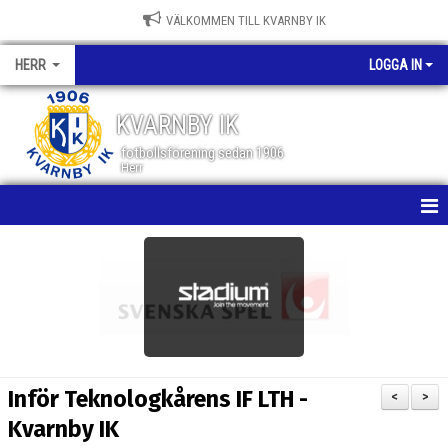
VÄLKOMMEN TILL KVARNBY IK
HERR
LOGGA IN
KVARNBY IK
fotbollsförening sedan 1906
Herr
HEM
NYHETER
KALENDER
MATCHER
Inför Teknologkårens IF LTH -
<
>
TRUPPEN
Kvarnby IK