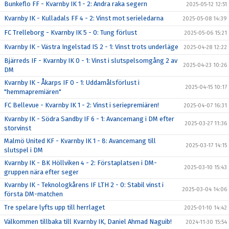
Bunkeflo FF - Kvarnby IK 1 - 2: Andra raka segern
2025-05-12 12:51
Kvarnby IK - Kulladals FF 4 - 2: Vinst mot serieledarna
2025-05-08 14:39
FC Trelleborg - Kvarnby IK 5 - 0: Tung förlust
2025-05-06 15:21
Kvarnby IK - Västra Ingelstad IS 2 - 1: Vinst trots underläge
2025-04-28 12:22
Bjärreds IF - Kvarnby IK 0 - 1: Vinst i slutspelsomgång 2 av
2025-04-23 10:26
DM
Kvarnby IK - Åkarps IF 0 - 1: Uddamålsförlust i
2025-04-15 10:17
"hemmapremiären"
FC Bellevue - Kvarnby IK 1 - 2: Vinst i seriepremiären!
2025-04-07 16:31
Kvarnby IK - Södra Sandby IF 6 - 1: Avancemang i DM efter
2025-03-27 11:36
storvinst
Malmö United KF - Kvarnby IK 1 - 8: Avancemang till
2025-03-17 14:15
slutspel i DM
Kvarnby IK - BK Höllviken 4 - 2: Förstaplatsen i DM-
2025-03-10 15:43
gruppen nära efter seger
Kvarnby IK - Teknologkårens IF LTH 2 - 0: Stabil vinst i
2025-03-04 14:06
första DM-matchen
Tre spelare lyfts upp till herrlaget
2025-01-10 14:42
Välkommen tillbaka till Kvarnby IK, Daniel Ahmad Naguib!
2024-11-30 15:54