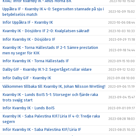
KVAL: Inför Kvarnby IK - Åhus Horna BK
2023-10-10 15:40
Uppåkra IF - Kvarnby IK 4-0: Segersviten stannade på sju i
2023-10-09 15:02
betydelselös match
Inför Uppåkra IF - Kvarnby IK
2023-10-06 08:44
Kvarnby IK - Dösjöbro IF 2-0: Kvalplatsen säkrad!
2023-10-03 10:33
Inför Kvarnby IK - Dösjöbro IF
2023-09-29 11:18
Kvarnby IK - Torna Hällestads IF 2-1: Sämre prestation
2023-09-18 14:44
men ny seger för KIK
Inför Kvarnby IK - Torna Hällestads IF
2023-09-15 10:00
Dalby GIF - Kvarnby IK 1-2: Segertåget rullar vidare
2023-09-12 12:02
Inför Dalby GIF - Kvarnby IK
2023-09-08 10:00
Välkommen tillbaka till Kvarnby IK, Johan Nilsson Wretling!
2023-09-06 11:19
Kvarnby IK - Lunds BoIS 5-1: Storseger och fjärde raka
2023-09-04 15:47
trots svajig start
Inför Kvarnby IK - Lunds BoIS
2023-09-01 09:17
Kvarnby IK - Saba Palestina KIF/Liria IF 4-0: Tredje raka
2023-08-28 18:03
segern
Inför Kvarnby IK - Saba Palestina KIF/Liria IF
2023-08-25 10:33