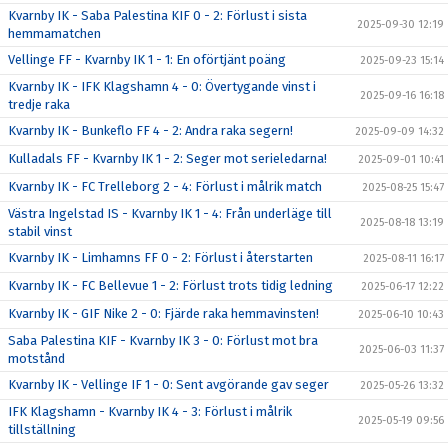
Kvarnby IK - Saba Palestina KIF 0 - 2: Förlust i sista
2025-09-30 12:19
hemmamatchen
Vellinge FF - Kvarnby IK 1 - 1: En oförtjänt poäng
2025-09-23 15:14
Kvarnby IK - IFK Klagshamn 4 - 0: Övertygande vinst i
2025-09-16 16:18
tredje raka
Kvarnby IK - Bunkeflo FF 4 - 2: Andra raka segern!
2025-09-09 14:32
Kulladals FF - Kvarnby IK 1 - 2: Seger mot serieledarna!
2025-09-01 10:41
Kvarnby IK - FC Trelleborg 2 - 4: Förlust i målrik match
2025-08-25 15:47
Västra Ingelstad IS - Kvarnby IK 1 - 4: Från underläge till
2025-08-18 13:19
stabil vinst
Kvarnby IK - Limhamns FF 0 - 2: Förlust i återstarten
2025-08-11 16:17
Kvarnby IK - FC Bellevue 1 - 2: Förlust trots tidig ledning
2025-06-17 12:22
Kvarnby IK - GIF Nike 2 - 0: Fjärde raka hemmavinsten!
2025-06-10 10:43
Saba Palestina KIF - Kvarnby IK 3 - 0: Förlust mot bra
2025-06-03 11:37
motstånd
Kvarnby IK - Vellinge IF 1 - 0: Sent avgörande gav seger
2025-05-26 13:32
IFK Klagshamn - Kvarnby IK 4 - 3: Förlust i målrik
2025-05-19 09:56
tillställning