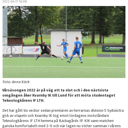
2022-06-17 16:08
OM LAGET
BILDGALLERI
DOKUMENT
KONTAKT
Foto: Anna Käck
Vårsäsongen 2022 är på väg att ta slut och i den nästsista
omgången åker Kvarnby IK till Lund för att möta studentaget
Teknologkårens IF LTH.
Det har gått tio veckor sedan premiären av herrarnas division 5 Sydvästra
gick av stapeln och Kvarnby IK tog emot lördagens motståndare
Teknologkårens IF LTH hemma på Bäckagårds IP. KIK vann matchen
ganska komfortabelt med 3-0 och när lagen nu stöter samman i vårens