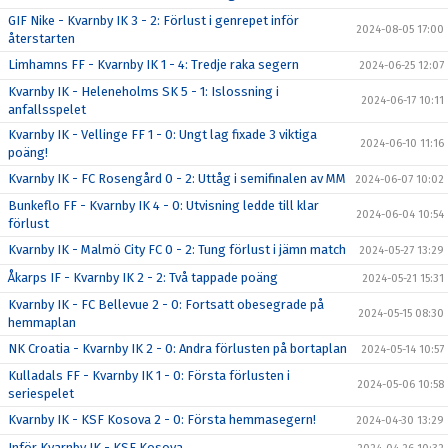
GIF Nike - Kvarnby IK 3 - 2: Förlust i genrepet inför
2024-08-05 17:00
återstarten
Limhamns FF - Kvarnby IK 1 - 4: Tredje raka segern
2024-06-25 12:07
Kvarnby IK - Heleneholms SK 5 - 1: Islossning i
2024-06-17 10:11
anfallsspelet
Kvarnby IK - Vellinge FF 1 - 0: Ungt lag fixade 3 viktiga
2024-06-10 11:16
poäng!
Kvarnby IK - FC Rosengård 0 - 2: Uttåg i semifinalen av MM
2024-06-07 10:02
Bunkeflo FF - Kvarnby IK 4 - 0: Utvisning ledde till klar
2024-06-04 10:54
förlust
Kvarnby IK - Malmö City FC 0 - 2: Tung förlust i jämn match
2024-05-27 13:29
Åkarps IF - Kvarnby IK 2 - 2: Två tappade poäng
2024-05-21 15:31
Kvarnby IK - FC Bellevue 2 - 0: Fortsatt obesegrade på
2024-05-15 08:30
hemmaplan
NK Croatia - Kvarnby IK 2 - 0: Andra förlusten på bortaplan
2024-05-14 10:57
Kulladals FF - Kvarnby IK 1 - 0: Första förlusten i
2024-05-06 10:58
seriespelet
Kvarnby IK - KSF Kosova 2 - 0: Första hemmasegern!
2024-04-30 13:29
Inför Kvarnby IK - KSF Kosova