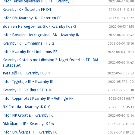
Inför Teknologkårens IF LTH - Kvarnby IK
2022-06-17 16:08
Kvarnby IK - Österlen FF 3-1
2022-06-16 12:31
Inför DM Kvarnby IK - Österlen FF
2022-06-14 15:22
Bosnien Hercegovinas SK - Kvarnby IK 3-3
2022-06-13 12:51
Inför Bosnien Hercegovinas SK - Kvarnby IK
2022-06-10 11:42
Kvarnby IK - Limhamns FF 3-2
2022-06-07 18:56
Inför Kvarnby IK - Limhamns FF
2022-06-03 15:30
Kvarnby IK ställs mot division 2-laget Österlen FF i DM-
2022-05-30 17:43
slutspelet
Tygelsjö IK - Kvarnby IK 3-1
2022-05-30 09:53
Inför Tygelsjö IK - Kvarnby IK
2022-05-27 11:00
Kvarnby IK - Vellinge FF 0-0
2022-05-26 09:18
Inför toppmötet Kvarnby IK - Vellinge FF
2022-05-25 08:17
NK Croatia - Kvarnby IK 0-0
2022-05-23 15:13
Inför NK Croatia - Kvarnby IK
2022-05-20 13:54
DM: Åkarps IF - Kvarnby IK 1-4
2022-05-19 13:00
Inför DM Åkarps IF - Kvarnby IK
2022-05-18 18:00