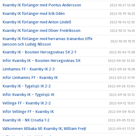
Kvarnby IK förlänger med Pontus Andersson
2022-10-21 13:38
Kvarnby IK förlänger med Erik Odén
2022-10-19 16:25
Kvarnby IK förlänger med Anton Lindell
2022-10-14 12:10
Kvarnby IK förlänger med Oliver Fredriksson
2022-10-12 14:45
Kvarnby IK förlänger med herrarnas tränarduo Uffe
2022-10-10 15:15
Jansson och Ludvig Nilsson
Kvarnby IK - Bosnien Hercegovinas SK 2-1
2022-10-04 11:38
Inför Kvarnby IK – Bosnien Hercegovinas SK
2022-09-30 13:30
Limhamns FF - Kvarnby IK 2-3
2022-09-26 15:38
Inför Limhamns FF - Kvarnby IK
2022-09-23 11:19
Kvarnby IK - Tygelsjö IK 2-2
2022-09-20 13:04
Inför Kvarnby IK – Tygelsjö IK
2022-09-16 13:12
Vellinge FF - Kvarnby IK 2-2
2022-09-12 15:07
Inför Vellinge FF - Kvarnby IK
2022-09-09 15:35
Kvarnby IK - NK Croatia 1-2
2022-09-05 13:02
Välkommen tillbaka till Kvarnby IK, William Freij!
2022-09-01 17:29