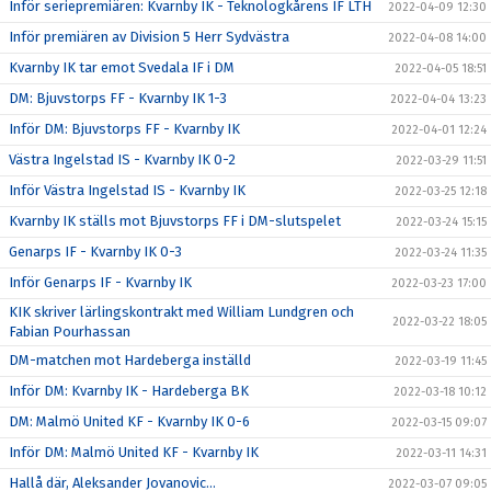
Inför seriepremiären: Kvarnby IK - Teknologkårens IF LTH
2022-04-09 12:30
Inför premiären av Division 5 Herr Sydvästra
2022-04-08 14:00
Kvarnby IK tar emot Svedala IF i DM
2022-04-05 18:51
DM: Bjuvstorps FF - Kvarnby IK 1-3
2022-04-04 13:23
Inför DM: Bjuvstorps FF - Kvarnby IK
2022-04-01 12:24
Västra Ingelstad IS - Kvarnby IK 0-2
2022-03-29 11:51
Inför Västra Ingelstad IS - Kvarnby IK
2022-03-25 12:18
Kvarnby IK ställs mot Bjuvstorps FF i DM-slutspelet
2022-03-24 15:15
Genarps IF - Kvarnby IK 0-3
2022-03-24 11:35
Inför Genarps IF - Kvarnby IK
2022-03-23 17:00
KIK skriver lärlingskontrakt med William Lundgren och
2022-03-22 18:05
Fabian Pourhassan
DM-matchen mot Hardeberga inställd
2022-03-19 11:45
Inför DM: Kvarnby IK - Hardeberga BK
2022-03-18 10:12
DM: Malmö United KF - Kvarnby IK 0-6
2022-03-15 09:07
Inför DM: Malmö United KF - Kvarnby IK
2022-03-11 14:31
Hallå där, Aleksander Jovanovic...
2022-03-07 09:05