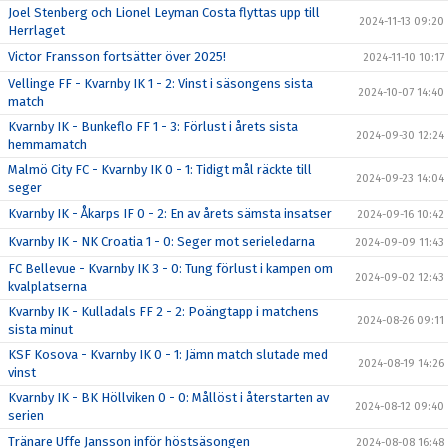
Joel Stenberg och Lionel Leyman Costa flyttas upp till
2024-11-13 09:20
Herrlaget
Victor Fransson fortsätter över 2025!
2024-11-10 10:17
Vellinge FF - Kvarnby IK 1 - 2: Vinst i säsongens sista
2024-10-07 14:40
match
Kvarnby IK - Bunkeflo FF 1 - 3: Förlust i årets sista
2024-09-30 12:24
hemmamatch
Malmö City FC - Kvarnby IK 0 - 1: Tidigt mål räckte till
2024-09-23 14:04
seger
Kvarnby IK - Åkarps IF 0 - 2: En av årets sämsta insatser
2024-09-16 10:42
Kvarnby IK - NK Croatia 1 - 0: Seger mot serieledarna
2024-09-09 11:43
FC Bellevue - Kvarnby IK 3 - 0: Tung förlust i kampen om
2024-09-02 12:43
kvalplatserna
Kvarnby IK - Kulladals FF 2 - 2: Poängtapp i matchens
2024-08-26 09:11
sista minut
KSF Kosova - Kvarnby IK 0 - 1: Jämn match slutade med
2024-08-19 14:26
vinst
Kvarnby IK - BK Höllviken 0 - 0: Mållöst i återstarten av
2024-08-12 09:40
serien
Tränare Uffe Jansson inför höstsäsongen
2024-08-08 16:48