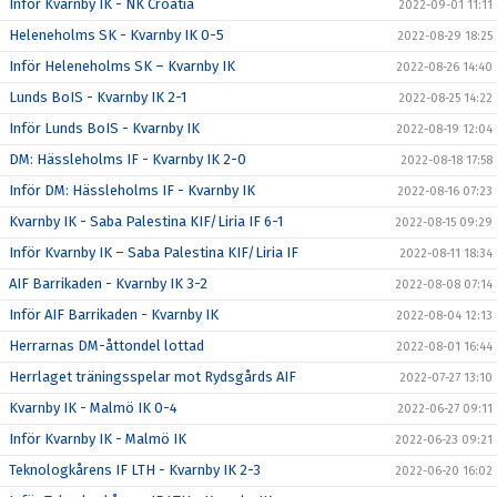
Inför Kvarnby IK - NK Croatia
2022-09-01 11:11
Heleneholms SK - Kvarnby IK 0-5
2022-08-29 18:25
Inför Heleneholms SK – Kvarnby IK
2022-08-26 14:40
Lunds BoIS - Kvarnby IK 2-1
2022-08-25 14:22
Inför Lunds BoIS - Kvarnby IK
2022-08-19 12:04
DM: Hässleholms IF - Kvarnby IK 2-0
2022-08-18 17:58
Inför DM: Hässleholms IF - Kvarnby IK
2022-08-16 07:23
Kvarnby IK - Saba Palestina KIF/Liria IF 6-1
2022-08-15 09:29
Inför Kvarnby IK – Saba Palestina KIF/Liria IF
2022-08-11 18:34
AIF Barrikaden - Kvarnby IK 3-2
2022-08-08 07:14
Inför AIF Barrikaden - Kvarnby IK
2022-08-04 12:13
Herrarnas DM-åttondel lottad
2022-08-01 16:44
Herrlaget träningsspelar mot Rydsgårds AIF
2022-07-27 13:10
Kvarnby IK - Malmö IK 0-4
2022-06-27 09:11
Inför Kvarnby IK - Malmö IK
2022-06-23 09:21
Teknologkårens IF LTH - Kvarnby IK 2-3
2022-06-20 16:02