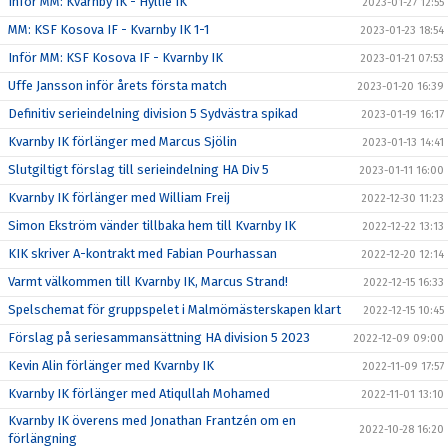
Inför MM: Kvarnby IK - Hyllie IK
2023-01-27 12:55
MM: KSF Kosova IF - Kvarnby IK 1-1
2023-01-23 18:54
Inför MM: KSF Kosova IF - Kvarnby IK
2023-01-21 07:53
Uffe Jansson inför årets första match
2023-01-20 16:39
Definitiv serieindelning division 5 Sydvästra spikad
2023-01-19 16:17
Kvarnby IK förlänger med Marcus Sjölin
2023-01-13 14:41
Slutgiltigt förslag till serieindelning HA Div 5
2023-01-11 16:00
Kvarnby IK förlänger med William Freij
2022-12-30 11:23
Simon Ekström vänder tillbaka hem till Kvarnby IK
2022-12-22 13:13
KIK skriver A-kontrakt med Fabian Pourhassan
2022-12-20 12:14
Varmt välkommen till Kvarnby IK, Marcus Strand!
2022-12-15 16:33
Spelschemat för gruppspelet i Malmömästerskapen klart
2022-12-15 10:45
Förslag på seriesammansättning HA division 5 2023
2022-12-09 09:00
Kevin Alin förlänger med Kvarnby IK
2022-11-09 17:57
Kvarnby IK förlänger med Atiqullah Mohamed
2022-11-01 13:10
Kvarnby IK överens med Jonathan Frantzén om en
2022-10-28 16:20
förlängning