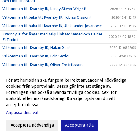
och Emil Lindstedt
Välkommen till Kvarnby IK, Lenny Silwer Wright!
2020-12-14 14:40
Välkommen tillbaka till Kvarnby IK, Tobias Olsson!
2020-12-11 12:15
Välkommen tillbaka till Kvarnby IK, Aleksander Jovanovic!
2020-12-10 15:25
Kvarnby IK förlänger med Atiqullah Mohamed och Haider
2020-12-09 18:30
El Timimi
Välkommen till Kvarnby IK, Hakan Sen!
2020-12-08 18:05
Välkommen till Kvarnby IK, Edin Sazic!
2020-12-07 15:55
Välkommen till Kvarnby IK, Oliver Fredriksson!
2020-12-04 16:45
Välkommen tillbaka till Kvarnby IK, Pontus Andersson!
2020-12-03 18:30
För att hemsidan ska fungera korrekt använder vi nödvändiga
Välkommen till Kvarnby IK, Emerson Gonzalez!
2020-12-02 12:35
cookies från SportAdmin. Dessa går inte att stänga av.
Välkommen tillbaka till Kvarnby IK, Alexander Friberg!
2020-12-01 12:10
Föreningen kan också använda frivilliga cookies, t.ex. för
statistik eller marknadsföring. Du väljer själv om du vill
Herrarnas motståndare i division 5 klara
2020-11-26 09:45
acceptera dessa.
Slutgiltigt förslag till serieindelning för Kvarnby IK
2020-11-19 10:56
Anpassa dina val
Förslag till serieindelning herrar div 5 2021
2020-11-05 09:30
Välkommen tillbaka till Kvarnby IK, Ulf Jansson!
Acceptera nödvändiga
Acceptera alla
2020-11-03 12:00
Åkarps IF - Kvarnby IK 5-2
2020-10-06 13:55