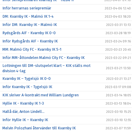
2023-04-07 09:10
Inför herrarnas seriepremiär
2023-04-06 12:40
DM: Kvarnby IK - Malmö IK 1-4
2023-04-03 18:20
Inför DM: Kvarnby IK - Malmö IK
2023-03-31 13:13
Rydsgårds AIF - Kvarnby IK 0-0
2023-03-28 18:19
Inför Rydsgårds AIF - Kvarnby IK
2023-03-24 09:16
MM: Malmö City FC - Kvarnby IK 5-1
2023-03-23 20:45
Inför MM-åttondelen Malmö City FC - Kvarnby IK
2023-03-22 09:21
Lottningen till DM-slutspelet klart – KIK ställs mot
2023-03-21 13:50
division 4-lag
Kvarnby IK – Tygelsjö IK 0-0
2023-03-21 13:27
Inför Kvarnby IK - Tygelsjö IK
2023-03-17 09:08
KIK skriver A-kontrakt med William Lundgren
2023-03-14 18:05
Hyllie IK - Kvarnby IK 1-3
2023-03-13 18:04
Hallå där, Anton Lindell…
2023-03-10 15:25
Inför Hyllie IK – Kvarnby IK
2023-03-10 12:55
Melvin Polozhani återvänder till Kvarnby IK
2023-03-07 11:59