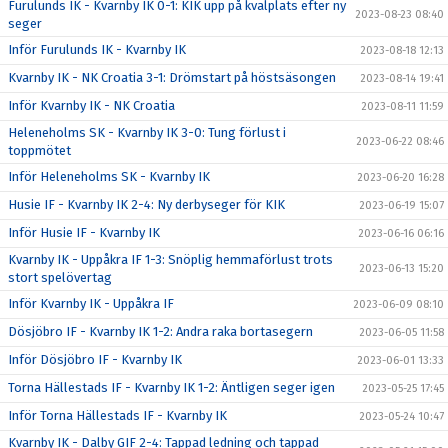
Furulunds IK - Kvarnby IK 0-1: KIK upp på kvalplats efter ny
2023-08-23 08:40
seger
Inför Furulunds IK - Kvarnby IK
2023-08-18 12:13
Kvarnby IK - NK Croatia 3-1: Drömstart på höstsäsongen
2023-08-14 19:41
Inför Kvarnby IK - NK Croatia
2023-08-11 11:59
Heleneholms SK - Kvarnby IK 3-0: Tung förlust i
2023-06-22 08:46
toppmötet
Inför Heleneholms SK - Kvarnby IK
2023-06-20 16:28
Husie IF - Kvarnby IK 2-4: Ny derbyseger för KIK
2023-06-19 15:07
Inför Husie IF - Kvarnby IK
2023-06-16 06:16
Kvarnby IK - Uppåkra IF 1-3: Snöplig hemmaförlust trots
2023-06-13 15:20
stort spelövertag
Inför Kvarnby IK - Uppåkra IF
2023-06-09 08:10
Dösjöbro IF - Kvarnby IK 1-2: Andra raka bortasegern
2023-06-05 11:58
Inför Dösjöbro IF - Kvarnby IK
2023-06-01 13:33
Torna Hällestads IF - Kvarnby IK 1-2: Äntligen seger igen
2023-05-25 17:45
Inför Torna Hällestads IF - Kvarnby IK
2023-05-24 10:47
Kvarnby IK - Dalby GIF 2-4: Tappad ledning och tappad