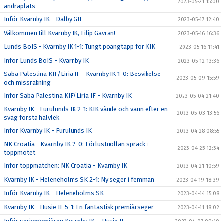
2023-05-21 15:00
andraplats
Inför Kvarnby IK - Dalby GIF
2023-05-17 12:40
Välkommen till Kvarnby IK, Filip Gavran!
2023-05-16 16:36
Lunds BoIS - Kvarnby IK 1-1: Tungt poängtapp för KIK
2023-05-16 11:41
Inför Lunds BoIS - Kvarnby IK
2023-05-12 13:36
Saba Palestina KIF/Liria IF - Kvarnby IK 1-0: Besvikelse
2023-05-09 15:59
och missräkning
Inför Saba Palestina KIF/Liria IF - Kvarnby IK
2023-05-04 21:40
Kvarnby IK - Furulunds IK 2-1: KIK vände och vann efter en
2023-05-03 13:56
svag första halvlek
Inför Kvarnby IK - Furulunds IK
2023-04-28 08:55
NK Croatia - Kvarnby IK 2-0: Förlustnollan sprack i
2023-04-25 12:34
toppmötet
Inför toppmatchen: NK Croatia - Kvarnby IK
2023-04-21 10:59
Kvarnby IK - Heleneholms SK 2-1: Ny seger i femman
2023-04-19 18:39
Inför Kvarnby IK - Heleneholms SK
2023-04-14 15:08
Kvarnby IK - Husie IF 5-1: En fantastisk premiärseger
2023-04-11 18:02
Inför seriepremiären Kvarnby IK – Husie IF