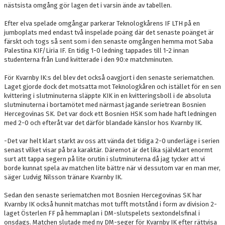
nästsista omgång gör lagen det i varsin ände av tabellen.
Efter elva spelade omgångar parkerar Teknologkårens IF LTH på en
jumboplats med endast två inspelade poäng där det senaste poänget är
färskt och togs så sent som i den senaste omgången hemma mot Saba
Palestina KIF/Liria IF. En tidig 1-0 ledning tappades till 1-2 innan
studenterna från Lund kvitterade i den 90:e matchminuten.
För Kvarnby IK:s del blev det också oavgjort i den senaste seriematchen.
Laget gjorde dock det motsatta mot Teknologkåren och istället för en sen
kvittering i slutminuterna släppte KIK in en kvitteringsboll i de absoluta
slutminuterna i bortamötet med närmast jagande serietrean Bosnien
Hercegovinas SK. Det var dock ett Bosnien HSK som hade haft ledningen
med 2-0 och efteråt var det därför blandade känslor hos Kvarnby IK.
-Det var helt klart starkt av oss att vända det tidiga 2-0 underläge i serien
senast vilket visar på bra karaktär. Däremot är det lika självklart enormt
surt att tappa segern på lite orutin i slutminuterna då jag tycker att vi
borde kunnat spela av matchen lite bättre när vi dessutom var en man mer,
säger Ludvig Nilsson tränare Kvarnby IK.
Sedan den senaste seriematchen mot Bosnien Hercegovinas SK har
Kvarnby IK också hunnit matchas mot tufft motstånd i form av division 2-
laget Österlen FF på hemmaplan i DM-slutspelets sextondelsfinal i
onsdags. Matchen slutade med ny DM-seger för Kvarnby IK efter rättvisa