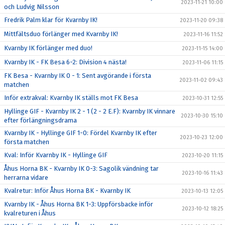
2023-11-21 10:00
och Ludvig Nilsson
Fredrik Palm klar för Kvarnby IK!
2023-11-20 09:38
Mittfältsduo förlänger med Kvarnby IK!
2023-11-16 11:52
Kvarnby IK förlänger med duo!
2023-11-15 14:00
Kvarnby IK - FK Besa 6-2: Division 4 nästa!
2023-11-06 11:15
FK Besa - Kvarnby IK 0 - 1: Sent avgörande i första
2023-11-02 09:43
matchen
Inför extrakval: Kvarnby IK ställs mot FK Besa
2023-10-31 12:55
Hyllinge GIF - Kvarnby IK 2 - 1 (2 - 2 E.F): Kvarnby IK vinnare
2023-10-30 15:10
efter förlängningsdrama
Kvarnby IK - Hyllinge GIF 1-0: Fördel Kvarnby IK efter
2023-10-23 12:00
första matchen
Kval: Inför Kvarnby IK - Hyllinge GIF
2023-10-20 11:15
Åhus Horna BK - Kvarnby IK 0-3: Sagolik vändning tar
2023-10-16 11:43
herrarna vidare
Kvalretur: Inför Åhus Horna BK - Kvarnby IK
2023-10-13 12:05
Kvarnby IK - Åhus Horna BK 1-3: Uppförsbacke inför
2023-10-12 18:25
kvalreturen i Åhus