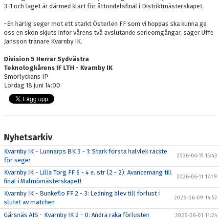
3-1 och laget är därmed klart för åttondelsfinal i Distriktmästerskapet.
-En härlig seger mot ett starkt Österlen FF som vi hoppas ska kunna ge
oss en skön skjuts inför vårens två avslutande serieomgångar, säger Uffe
Jansson tränare Kvarnby IK.
Division 5 Herrar Sydvästra
Teknologkårens IF LTH - Kvarnby IK
Smörlyckans IP
Lördag 18 juni 14:00
Nyhetsarkiv
Kvarnby IK - Lunnarps BK 3 - 1: Stark första halvlek räckte
2026-06-15 15:43
för seger
Kvarnby IK - Lilla Torg FF 6 - 4 e. str (2 - 2): Avancemang till
2026-06-11 17:19
final i Malmömästerskapet!
Kvarnby IK - Bunkeflo FF 2 - 3: Ledning blev till förlust i
2026-06-09 14:52
slutet av matchen
Gärsnäs AIS - Kvarnby IK 2 - 0: Andra raka förlusten
2026-06-01 11:24