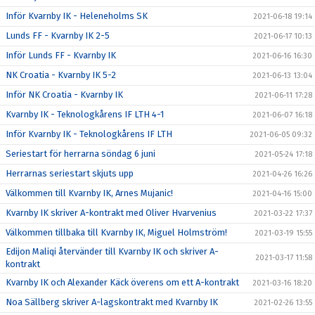
Inför Kvarnby IK - Heleneholms SK
2021-06-18 19:14
Lunds FF - Kvarnby IK 2-5
2021-06-17 10:13
Inför Lunds FF - Kvarnby IK
2021-06-16 16:30
NK Croatia - Kvarnby IK 5-2
2021-06-13 13:04
Inför NK Croatia - Kvarnby IK
2021-06-11 17:28
Kvarnby IK - Teknologkårens IF LTH 4-1
2021-06-07 16:18
Inför Kvarnby IK - Teknologkårens IF LTH
2021-06-05 09:32
Seriestart för herrarna söndag 6 juni
2021-05-24 17:18
Herrarnas seriestart skjuts upp
2021-04-26 16:26
Välkommen till Kvarnby IK, Arnes Mujanic!
2021-04-16 15:00
Kvarnby IK skriver A-kontrakt med Oliver Hvarvenius
2021-03-22 17:37
Välkommen tillbaka till Kvarnby IK, Miguel Holmström!
2021-03-19 15:55
Edijon Maliqi återvänder till Kvarnby IK och skriver A-
2021-03-17 11:58
kontrakt
Kvarnby IK och Alexander Käck överens om ett A-kontrakt
2021-03-16 18:20
Noa Sällberg skriver A-lagskontrakt med Kvarnby IK
2021-02-26 13:55