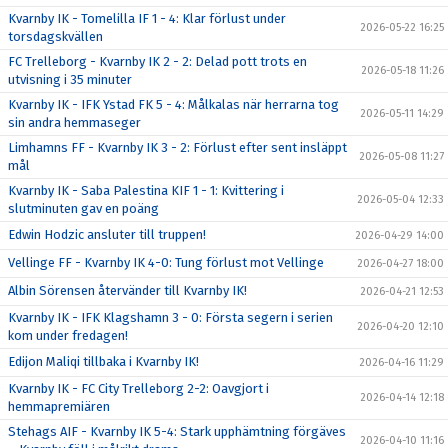
Kvarnby IK - Tomelilla IF 1 - 4: Klar förlust under
2026-05-22 16:25
torsdagskvällen
FC Trelleborg - Kvarnby IK 2 - 2: Delad pott trots en
2026-05-18 11:26
utvisning i 35 minuter
Kvarnby IK - IFK Ystad FK 5 - 4: Målkalas när herrarna tog
2026-05-11 14:29
sin andra hemmaseger
Limhamns FF - Kvarnby IK 3 - 2: Förlust efter sent insläppt
2026-05-08 11:27
mål
Kvarnby IK - Saba Palestina KIF 1 - 1: Kvittering i
2026-05-04 12:33
slutminuten gav en poäng
Edwin Hodzic ansluter till truppen!
2026-04-29 14:00
Vellinge FF - Kvarnby IK 4-0: Tung förlust mot Vellinge
2026-04-27 18:00
Albin Sörensen återvänder till Kvarnby IK!
2026-04-21 12:53
Kvarnby IK - IFK Klagshamn 3 - 0: Första segern i serien
2026-04-20 12:10
kom under fredagen!
Edijon Maliqi tillbaka i Kvarnby IK!
2026-04-16 11:29
Kvarnby IK - FC City Trelleborg 2-2: Oavgjort i
2026-04-14 12:18
hemmapremiären
Stehags AIF - Kvarnby IK 5-4: Stark upphämtning förgäves
2026-04-10 11:16