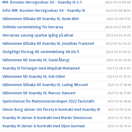
MM: Bosnien Hercegovinas SK - Kvarnby IK 2-1
2022-01-31 09:49
Inför MM: Bosnien Hercegovinas SK - Kvarnby IK
2022-01-28 18:04
Välkommen tillbaka till Kvarnby IK, Kevin Alin!
2022-01-28 17:52
Definitiv serieindelning för herrarna
2022-01-27 09:29
Herrarnas säsong sparkar igång på allvar
2022-01-24 11:29
Välkommen tillbaka till Kvarnby IK, Jonathan Frantzen!
2022-01-24 10:23
Slutgiltigt förslag till serieindelning HA Div 5
2022-01-13 10:23
Välkommen till Kvarnby IK, David Åberg!
2021-12-30 19:35
Kvarnby IK förlänger med Atiqullah Mohamed
2021-12-28 11:07
Välkommen till Kvarnby IK, Erik Odén!
2021-12-22 15:24
Välkommen tillbaka till Kvarnby IK, Ludvig Nilsson!
2021-12-17 18:18
Välkommen till Kvarnby IK, Marcus Hansen!
2021-12-16 17:05
Spelschemat för Malmömästerskapet 2022 fastställt
2021-12-16 16:56
Simon Borg skriver sitt första A-kontrakt med Kvarnby IK
2021-12-15 13:41
Kvarnby IK skriver A-kontrakt med Martin Simonsson
2021-12-13 15:54
Kvarnby IK skriver A-kontrakt med Dijon Gurmani
2021-12-10 11:41