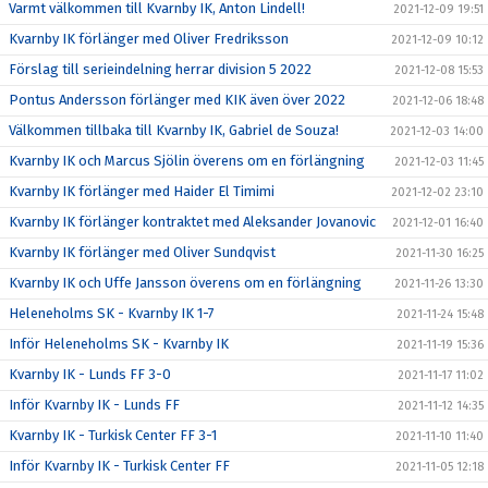
Varmt välkommen till Kvarnby IK, Anton Lindell!
2021-12-09 19:51
Kvarnby IK förlänger med Oliver Fredriksson
2021-12-09 10:12
Förslag till serieindelning herrar division 5 2022
2021-12-08 15:53
Pontus Andersson förlänger med KIK även över 2022
2021-12-06 18:48
Välkommen tillbaka till Kvarnby IK, Gabriel de Souza!
2021-12-03 14:00
Kvarnby IK och Marcus Sjölin överens om en förlängning
2021-12-03 11:45
Kvarnby IK förlänger med Haider El Timimi
2021-12-02 23:10
Kvarnby IK förlänger kontraktet med Aleksander Jovanovic
2021-12-01 16:40
Kvarnby IK förlänger med Oliver Sundqvist
2021-11-30 16:25
Kvarnby IK och Uffe Jansson överens om en förlängning
2021-11-26 13:30
Heleneholms SK - Kvarnby IK 1-7
2021-11-24 15:48
Inför Heleneholms SK - Kvarnby IK
2021-11-19 15:36
Kvarnby IK - Lunds FF 3-0
2021-11-17 11:02
Inför Kvarnby IK - Lunds FF
2021-11-12 14:35
Kvarnby IK - Turkisk Center FF 3-1
2021-11-10 11:40
Inför Kvarnby IK - Turkisk Center FF
2021-11-05 12:18