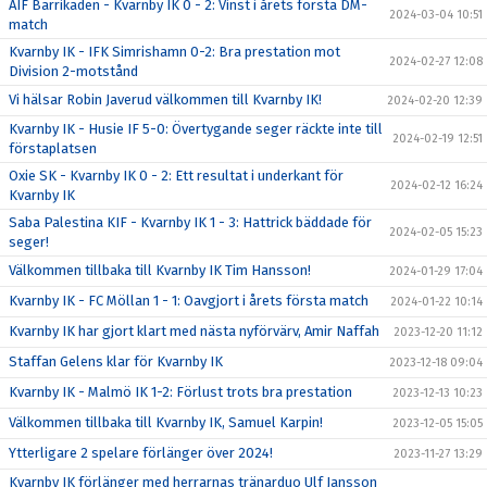
AIF Barrikaden - Kvarnby IK 0 - 2: Vinst i årets första DM-
2024-03-04 10:51
match
Kvarnby IK - IFK Simrishamn 0-2: Bra prestation mot
2024-02-27 12:08
Division 2-motstånd
Vi hälsar Robin Javerud välkommen till Kvarnby IK!
2024-02-20 12:39
Kvarnby IK - Husie IF 5-0: Övertygande seger räckte inte till
2024-02-19 12:51
förstaplatsen
Oxie SK - Kvarnby IK 0 - 2: Ett resultat i underkant för
2024-02-12 16:24
Kvarnby IK
Saba Palestina KIF - Kvarnby IK 1 - 3: Hattrick bäddade för
2024-02-05 15:23
seger!
Välkommen tillbaka till Kvarnby IK Tim Hansson!
2024-01-29 17:04
Kvarnby IK - FC Möllan 1 - 1: Oavgjort i årets första match
2024-01-22 10:14
Kvarnby IK har gjort klart med nästa nyförvärv, Amir Naffah
2023-12-20 11:12
Staffan Gelens klar för Kvarnby IK
2023-12-18 09:04
Kvarnby IK - Malmö IK 1-2: Förlust trots bra prestation
2023-12-13 10:23
Välkommen tillbaka till Kvarnby IK, Samuel Karpin!
2023-12-05 15:05
Ytterligare 2 spelare förlänger över 2024!
2023-11-27 13:29
Kvarnby IK förlänger med herrarnas tränarduo Ulf Jansson