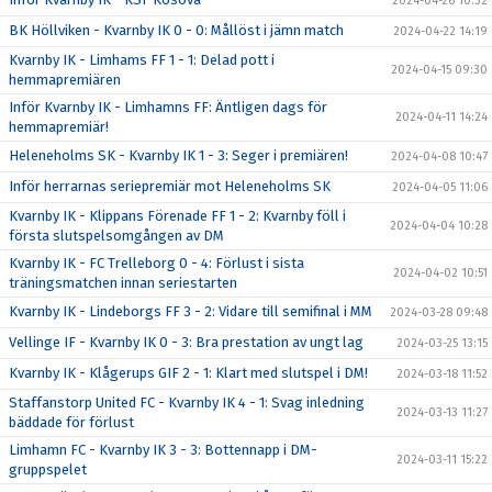
2024-04-26 10:32
BK Höllviken - Kvarnby IK 0 - 0: Mållöst i jämn match
2024-04-22 14:19
Kvarnby IK - Limhams FF 1 - 1: Delad pott i
2024-04-15 09:30
hemmapremiären
Inför Kvarnby IK - Limhamns FF: Äntligen dags för
2024-04-11 14:24
hemmapremiär!
Heleneholms SK - Kvarnby IK 1 - 3: Seger i premiären!
2024-04-08 10:47
Inför herrarnas seriepremiär mot Heleneholms SK
2024-04-05 11:06
Kvarnby IK - Klippans Förenade FF 1 - 2: Kvarnby föll i
2024-04-04 10:28
första slutspelsomgången av DM
Kvarnby IK - FC Trelleborg 0 - 4: Förlust i sista
2024-04-02 10:51
träningsmatchen innan seriestarten
Kvarnby IK - Lindeborgs FF 3 - 2: Vidare till semifinal i MM
2024-03-28 09:48
Vellinge IF - Kvarnby IK 0 - 3: Bra prestation av ungt lag
2024-03-25 13:15
Kvarnby IK - Klågerups GIF 2 - 1: Klart med slutspel i DM!
2024-03-18 11:52
Staffanstorp United FC - Kvarnby IK 4 - 1: Svag inledning
2024-03-13 11:27
bäddade för förlust
Limhamn FC - Kvarnby IK 3 - 3: Bottennapp i DM-
2024-03-11 15:22
gruppspelet